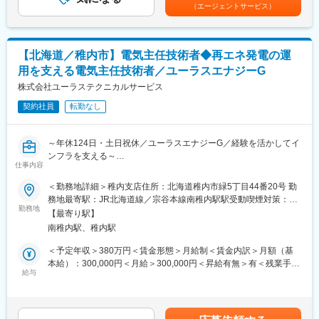
くまでも目安の金額であり、選考を通じて上下する可能性があり
（エージェントサービス）
今までのご経験に合わせて、１つずつ業務を学んで頂きます。先
ます。月給(月額)は固定手当を含めた表記です。
輩社員からのOJTで業務を覚えて頂きます。
■当社の特徴：
「いすゞエンジン製造北海道株式会社」として分社し、いすゞグ
【北海道／稚内市】電気主任技術者◆再エネ発電の運
ループの中でのエンジン部品の生産拠点として、IMM※1（い
用を支える電気主任技術者／ユーラスエナジーG
すゞ・マニュファクチャリング・マネージメント）による厳密な
品質管理のもと、お客様に信頼される製品づくりに励んでおりま
株式会社ユーラステクニカルサービス
す。2010年からは、技術と製品で「運ぶ」を支える「ものづくり
契約社員
転勤なし
事業」に加えライフサイクルで「運ぶ」を支える「リビルト（再
生）事業」も開始いたしました。
■今後の展望：
～年休124日・土日祝休／ユーラスエナジーG／経験を活かしてイ
自動車基幹部品の製造過程である、材料成型（アルミ鋳造）～加
ンフラを支える～
工組立工程について、多くの製造ラインがあり、今後、新規分野
仕事内容
として、より高品質・高規格品である、『航空宇宙分野』への業
■ポジション概要：
＜勤務地詳細＞稚内支店住所：北海道稚内市緑5丁目44番20号 勤
務拡大も目指しています。試作から量産まで広く対応できる、異
風力発電事業において国内でも有力なユーラスエナジーグループ
務地最寄駅：JR北海道線／宗谷本線南稚内駅駅受動喫煙対策：屋
なる鋳造方法（高圧鋳造・重力鋳造・砂型鋳造）による粗材の生
の国内発電所の運営・管理を担うユーラステクニカルサービスに
勤務地
内全面禁煙変更の範囲：会社の定める事業所
産を行っており、製品仕様も小型から大型粗材迄幅広く取り扱っ
【最寄り駅】
て、国内風力発電所（ウィンドファーム）の運転・保守担当者と
ています。CAE解析を活用したアルミ素材成型工程から、高能率
南稚内駅、稚内駅
して業務に携わっていただきます。ユーラスエナジーグループは
な加工・組立ラインの広報検討までエンジニアが様々な部門で活
日本国内の他、欧米、韓国、及び豪州等で再生可能エネルギー事
＜予定年収＞380万円＜賃金形態＞月給制＜賃金内訳＞月額（基
躍できるフィールドがございます。
業を展開。近年太陽光発電も手掛け、国内外に100社以上の子会
本給）：300,000円＜月給＞300,000円＜昇給有無＞有＜残業手当
社を通じ発電事業を運営しています。
給与
＞有＜給与補足＞※給与提示は前職・経験を考慮の上、当社社内規
変更の範囲：会社の定める業務
程に準じ決定します。■賞与：年2回（夏・冬／各0.25ヶ月分）賃
■業務内容：
金はあくまでも目安の金額であり、選考を通じて上下する可能性
・電気事業法第43条に定める電気主任技術者としての業務ならび
があります。月給(月額)は固定手当を含めた表記です。