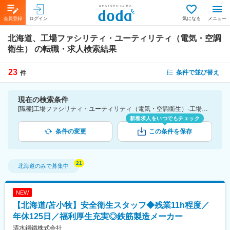
会員登録
ログイン
気になる
メニュー
北海道、工場ファシリティ・ユーティリティ（電気・空調
衛生）
の転職・求人検索結果
23
条件で並び替え
件
現在の検索条件
[職種]工場ファシリティ・ユーティリティ（電気・空調衛生）-工場ファシリティ・ユーティリティ・労働安全衛生 [勤務地]北海道
新着求人をいつでもチェック
条件の変更
この条件を保存
北海道
のみで募集中
NEW
【北海道/苫小牧】安全衛生スタッフ◆残業11h程度／
年休125日／福利厚生充実◎鉄筋製造メーカー
清水鋼鐵株式会社