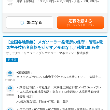
月額（基本給）：300,000円～400,000円＜月給＞300,000円～
・社内外の作業員に対するKY活動の徹底
少人数のチームなので、どの空港内や滑走路でも社員間の意思の
給与
400,000円＜昇給有無＞有＜残業手当＞有＜給与補足＞※ご経験や
・各種マニュアルの作成（熱中症対策）
疎通はばっちりです。何でも話し合える関係を構築しています。
能力、年齢などを考慮して、当社規定により優遇します。賃金は
仲間と一緒に切磋琢磨しながら働きたい方にはピッタリの環境で
あくまでも目安の金額であり、選考を通じて上下する可能性があ
■業務詳細：
す。
ります。月給(月額)は固定手当を含めた表記です。
・毎日プラントの工事現場に出向いて、工事現場の安全管理を行
応募依頼する
気になる
う
■業務の魅力：
（エージェントサービス）
・1日のうち6.7割ほどは工事現場、残りは内勤
北海道内7空港の一括民営化がスタートし、運営権を持つことで設
・内勤業務では工事現場の安全状況・今後の対策・施工の状況・
立した当社では、全道の地域経済の活性化、安全・安心を最優先
実施内容を上長に報告
とした長期安定の空港運営や、広域観光の振興を実現させること
【全国各地勤務】メガソーラー発電所の保守・管理※電
・安全管理対策の提案等も行う（夏場は熱中症対策など）
等を目標に掲げています。広域での一括民営化は国内空港におい
気主任技術者資格を活かす／夜勤なし／残業10h程度
ていち早い試みとなるため、新たな「北海道の空の歴史」を、年
■教育体制：
齢も前職も性別もそれぞれ違う仲間たちと共にきりひらいていく
オリックス・リニューアブルエナジー・マネジメント株式会社
・キャリアアップ教育に基づく講習
やりがいがあります。また、北海道全域の地域経済活性化にもつ
年に８時間分オンラインにて講習を受けていただきます。
正社員
ながるため、北海道を盛り上げる仕事がしたい方や、空港で働く
内容はビジネスマナーから技術的な講習まで様々用意されてお
のが夢だった方、ダイナミックな仕事にわくわくする方にとって
り、８時間分の給与が支払われます。
は挑戦し甲斐のある業務です。
■業務概要：
・資格取得支援
オリックス社の100％出資子会社である当社において、太陽光発
派遣先で資格を必要とする場合、全額会社負担にて資格取得が可
変更の範囲：会社の定める業務
仕事内容
電所に関する発電所運営管理業務（O&M業務）全般をご担当いた
能です。
だきます。
＜勤務地詳細1＞本社住所：東京都江東区木場1-4-12 Daiwaプレ
■雇用形態：
イス木場2F勤務地最寄駅：東京メトロ東西線／木場駅受動喫煙対
【具体的業務】
入社時は契約社員としての雇用となりますが、これまでの実績と
勤務地
策：屋内全面禁煙＜勤務地詳細2＞全国住所：全国にある発電所の
【最寄り駅】
・計画策定業務（年間維持管理計画や長期修繕計画の策定）
して、一定期間の勤務実績や評価を踏まえ、正社員へ登用された
いずれかに配属致します。 受動喫煙対策：屋内全面禁煙
木場駅(東京都)、門前仲町駅、越中島駅
・遠隔監視業務（モニタリングシステムによる監視）
事例があります。正社員登用にあたり、必須となる資格はありま
・発電所管理業務（巡視点検、除草対応、除雪対応、緊急時対応
せん。
＜予定年収＞600万円～650万円＜賃金形態＞年俸制＜賃金内訳＞