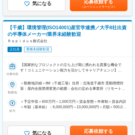
応募依頼する
容によっては単独で作業を担当していただく場合もあります。
気になる
含めた表記です。
（エージェントサービス）
■働き方：
・残業は月平均10時間程度です。突発的なトラブル等あった際に
は超える可能性がありますが予防保全に努めています。（これま
【千歳】環境管理(ISO14001)産官学連携／大手8社出資
で年6回程度）
の半導体メーカー/業界未経験歓迎
・無料駐車場あり
・マイカー通勤可（任意保険加入が条件となります）
Ｒａｐｉｄｕｓ株式会社
正社員
業種未経験歓迎
■福利厚生補足：
※職場で必要な資格等があれば、当社が負担し取得して頂きますの
で初回に限り自己負担はありません。
【国家的なプロジェクトの立ち上げ期に携われる貴重な機会で
※その他の手当付事項
す！コミュニケーション能力を活かしてキャリアチェンジ】
・寒冷地手当：3万円～12万円／年（10月支給）
仕事内容
・役職手当、呼出手当、年末年始手当などがあり、残業手当は実
■業務内容：
＜勤務地詳細＞IIM（千歳工場）住所：北海道千歳市 受動喫煙対
績を翌月に支給します。
・環境管理を部長、他のエンジニア、課員と協力して行う。
策：屋内全面禁煙変更の範囲：会社の定める事業所（リモートワ
・従業員に限り施設の無料使用（要予約）
・環境マネジメント、ISO14001の導入準備に向けて、関連部門と
勤務地
ーク含む）
・カフェテリアプラン
協力して必要な情報を収集、整理および管理する業務。
（４月に４万円相当を付与、使用期限が２年間）
＜予定年収＞600万円～1,000万円＜賃金形態＞年俸制＜賃金内訳
・従業員にISO14001に関する教育・訓練を実施し、理解と遵守を
・財形貯蓄（一般財形・住宅財形・年金財形）
＞年額（基本給）：6,000,000円～10,000,000円＜月額＞500,000
促進する業務。
・住宅融資（財形貯蓄の加入が条件で、２％会社負担）
給与
円～833,333円（12分割）＜昇給有無＞有＜残業手当＞有＜給与
・環境委員会の運営業務。
補足＞経験とスキル、現職水準を考慮して決定します。賃金はあ
・内部監査の管理および実施業務
■会社の特長：
くまでも目安の金額であり、選考を通じて上下する可能性があり
・外部審査の管理および対応業務
道内各地から、チップ・古紙等を集荷し石狩川の水を活かして
ます。月給(月額)は固定手当を含めた表記です。
応募依頼する
様々な紙を造っています。IS014001の登録工場で、省エネや廃棄
気になる