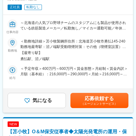
正社員
転勤なし
～北海道の人気プロ野球チームのスタジアムにも製品が使用され
ている鉄筋製造メーカー／転勤無し／マイカー通勤可能／年休
仕事内容
125日／社員が安全に働ける環境を構築！～
＜勤務地詳細＞苫小牧製鋼所住所：北海道苫小牧市勇払145-240
■業務内容：
勤務地最寄駅：沼ノ端駅受動喫煙対策：その他（喫煙室設置）変
安全衛生関連の業務全般を担当いただきます。
勤務地
更の範囲：会社の定める事業所
【最寄り駅】
勇払駅、沼ノ端駅
■具体的には：
・安全衛生関連の業務全般
＜予定年収＞400万円～600万円＜賃金形態＞月給制＜賃金内訳＞
・安全衛生活動に関する企画立案・管理
月額（基本給）：216,000円～290,000円＜月給＞216,000円～
・工場の安全衛生に関する改善策の提案
給与
290,000円＜昇給有無＞有＜残業手当＞有＜給与補足＞※経験・年
・業務事故の原因調査
齢を考慮の上、決定いたします■昇給：あり 1月あたり2,000円
・事故／再発防止等の対策立案・サポート等
～7,500円（前年度実績）■賞与：あり 年2回 計6.3ヶ月分（前
※社有車を使用した出張業務があります
年度実績）※会社業績、個人評価連動のため、毎年変動あり賃金は
応募依頼する
気になる
あくまでも目安の金額であり、選考を通じて上下する可能性があ
（エージェントサービス）
■当社について：
ります。月給(月額)は固定手当を含めた表記です。
◇当社は産業用鉄製品の製造・販売・加工、鋼材の流通、鉄スク
ラップの取り扱いまで、「鉄のことなら何でもお任せくださ
い！」をモットーに85年以上の歴史を持っております。
NEW
その中で、苫小牧製鋼所では、建築向けの鉄筋（棒鋼）の製造を
【苫小牧】O＆M保安従事者◆太陽光発電所の運用・保
メインに、北海道内に同業の会社が数社しかない中の希少な1社と