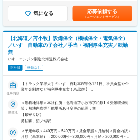
■想定されるキャリアパス
分）、昇給あり（2,000円～3,000円）賃金はあくまでも目安の金
・浄化槽の点検、稼働状況や各部品の状態確認、記録管理
現場作業からスタートし、スタッフ管理や部門マネージャーなど
額であり、選考を通じて上下する可能性があります。月給(月額)は
・必要に応じた浄化槽内の洗浄・清掃作業（汚泥の除去、各種装
応募依頼する
幹部職へのキャリアアップが可能です。
気になる
固定手当を含めた表記です。
置の洗浄等）
（エージェントサービス）
■企業の特徴/魅力
・作業車を使用した現場への移動および作業（基本的に1人作業／
創業73年の安定基盤を持ち、地域社会のインフラを支えることで
大型・中型免許は入社後取得も可能）
大きなやりがいと誇りを持てる職場環境です。
・定期的な保守・点検や異常時の初期対応、必要に応じた報告・
【北海道／苫小牧】設備保全（機械保全・電気保全）
記録書類の作成
変更の範囲：会社の定める業務
・地域住民や取引先とのコミュニケーション・マナーを重視した
／いすゞ自動車の子会社／手当・福利厚生充実／転勤
対応
無
・その他、下水道管渠や側溝の清掃業務の一部を担当する場合あ
いすゞエンジン製造北海道株式会社
り
正社員
転勤なし
■扱うサービス
・一般および産業廃棄物の収集運搬
・し尿の収集運搬
【トラック業界大手のいすゞ自動車G/年休121日、社員食堂や企
・浄化槽及び下水道関連設備の清掃・維持管理
業年金制度など福利厚生充実！/転勤無】
仕事内容
■業務内容：当社の北海道工場にて、「設備保全」として従事頂き
■組織構成
ます。
＜勤務地詳細＞本社住所：北海道苫小牧市字柏原1-4 受動喫煙対
・現在2名体制（50代、経験10年以上）で運営、うち1名退職予定
■業務詳細：
策：敷地内喫煙可能場所あり変更の範囲：無
につき増員
(1)自動車部品の生産工場での、生産設備全般に関する、機械保
勤務地
【最寄り駅】
全、及び電気保全業務をご担当頂きます。
勇払駅、沼ノ端駅
■業務の魅力
(2)定期点検内容の改善を含めて、事後保全が減り、未然防止に有
・年間休日121日、残業は月平均10時間程度
効な、予防保全を高める仕組み作り期待しております。
＜予定年収＞440万円～540万円＜賃金形態＞月給制＜賃金内訳＞
・家族手当や勤続手当、退職金共済など福利厚生も充実
月額（基本給）：200,000円～300,000円＜月給＞200,000円～
・資格や経験を活かして社会インフラを守る、地域貢献度の高い