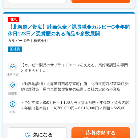
■教育体制：
・KY活動／ヒヤリハットの収集・分析、再発防止策の立案
・入社後は約2週間のOJTを実施。業務の流れや社内ルールを習得
・工場内巡視パトロールによる危険源抽出と改善提案
した後は、これまでの経験を活かしながら主体的に活動いただく
・労災発生時の原因分析、是正・予防措置の実行管理
ことを期待しています。
NEW
・ばい煙・汚水・粉塵・騒音・臭気等の公害防止施策の企画
・係長クラスとして実務経験を積んだ後、さらなるマネジメント
【北海道／帯広】計画保全／課長職◆カルビーG◆年間
・廃棄物処理の運用管理、適正処理の体制構築
や専門職へのキャリアアップが可能です。資格取得支援制度もあ
・環境法令に基づく行政報告、監査対応
休日123日／受賞歴のある商品を多数展開
り、継続的な知識習得を後押ししています。
・操業部門と連携した安全・環境活動の推進
カルビーポテト株式会社
■働き方：
正社員
■働く環境・魅力
・完全週休2日制
・JFEグループの安定した経営基盤のもと、社会的意義の高い業
・残業月20時間程度
務に携われます。安全衛生・環境分野の資格や経験を活かし、制
・家族手当、資格手当、共済制度など福利厚生充実
【カルビー製品のサプライチェーンを支える、馬鈴薯調達を専門
度設計・現場改善・行政対応まで幅広く関与できる裁量ある業務
とする会社】
構造が魅力です。
変更の範囲：会社の定める業務
仕事内容
・安全衛生環境防災室が中心となり、製造現場と密に連携。現場
■採用背景：
改善に向けた提案が歓迎される風土があり、専門性を発揮しやす
＜勤務地詳細＞北海道河西郡芽室町住所：北海道河西郡芽室町 受
カルビーの原料部門から分社化してできた当社は、国内馬鈴薯の
い環境です。
動喫煙対策：屋内全面禁煙変更の範囲：会社の定める事業所
18％、国内加工馬鈴薯においては50％以上を調達しています。安
勤務地
・年間休日127日／完全週休2日制（土日祝）／各種休暇制度も充
定的に「高品質・高鮮度」のじゃがいもを供給しており、じゃが
実。
＜予定年収＞850万円～1,100万円＜賃金形態＞年俸制＜賃金内訳
いもに特化した会社です。
福利厚生として社宅・寮制度、食事手当、育児・介護休暇制度な
＞年額（基本給）：6,780,000円～8,016,000円＜月額＞565,000
このポジションでは、馬鈴薯事業における設備の安定稼働と安全
どが整備されています。
給与
円～668,000円（12分割）＜昇給有無＞有＜残業手当＞無＜給与
確保を目的とした計画保全業務を統括する役割を担っていただき
補足＞※インセンティブは評価に応じて最大3,000,000円賃金はあ
ます。当社の根幹である馬鈴薯調達事業を支え成長に貢献してい
■キャリアパス
くまでも目安の金額であり、選考を通じて上下する可能性があり
ただく重要なポジションとして、共に課題解決に取り組んでいた
安全衛生・環境分野の実務経験を活かし、制度運用や現場指導の
ます。月給(月額)は固定手当を含めた表記です。
だける方を募集します。
応募依頼する
スペシャリストとして成長可能。将来的には他製造所への支援や
気になる