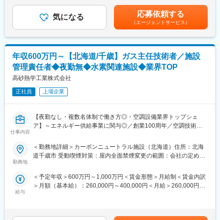
する可能性があります。月給(月額)は固定手当を含めた表記です。
■同社について：
・北海道の年間発電電力量の約4割を占める泊発電所の再稼働に携
応募依頼する
オリックス株式会社の100%子会社で、強固な財務基盤により、長
わることにより、北海道の発展につながる「電力の安定供給」や
気になる
（エージェントサービス）
期間の安定した事業体制を構築、サービスを展開しています。メ
脱炭素社会の実現につながる「CO2排出量の低減」に貢献してい
ガソーラーを中心に日本全国でO&M業務を受託、24時間365日体
ることを強く実感することができます。
制で遠隔監視しています。また、エリア制を設け全国約10拠点に
・業務を通じて原子力発電所の機電設備の設計の考え方、工事管
事務所を設置し、各エリアのエンジニアがチームを組んで、エリ
理や設備の保守管理に係るスキル全般を磨くことができます。
年収600万円～【北海道/千歳】ガス主任技術者／施設
ア内の発電所を管理しています。
管理責任者◆夜勤無◆水素関連施設◆業界TOP
■入社後のキャリアプラン：
業務を通じて工事管理や設備の保守管理に係るスキル全般を磨く
高砂熱学工業株式会社
とともに、原子力発電全般の知識、泊発電所のルール等を習得し
正社員
上場企業
ていただきます。
■当社について：
【夜勤なし・複数名体制で働き方◎・空調設備業界トップシェ
当社は自然豊かな北海道の地で『あかりを灯し続ける』ことを通
ア】～エネルギー供給事業に関与◎／創業100周年／空調技術の
じ、人々の生活をより快適なものにしてきました。今後はカーボ
仕事内容
パイオニア／現場作業時間10分の１へ短縮！業務プロセス変革／
ンニュートラルに向けて様々なチャレンジを始めたところです
日本を代表するランドマークタワーや大規模案件多数～
＜勤務地詳細＞カーボンニュートラル施設（北海道）住所：北海
が、様々な新技術を見極め、検討し、確実に「社会実装」させる
道千歳市 受動喫煙対策：屋内全面禁煙変更の範囲：会社の定める
ことがミッションであると考えております。私たちの取り組みが
■業務内容：
勤務地
事業所
「北海道の、さらには日本の未来をより明るく喜びに満ちたもの
水素供給・エネルギー供給事業に関わる施設管理の責任者とし
とする」ことが「やりがい」であると考えております。
＜予定年収＞600万円～1,000万円＜賃金形態＞月給制＜賃金内訳
て、官庁との協議や事業計画の策定、品質管理、保守・運用を幅
北海道電力と北海道電力ネットワークは、健康経営に取り組む法
＞月額（基本給）：260,000円～400,000円＜月給＞260,000円～
広く担当いただきます。
人を顕彰する「健康経営優良法人（大規模法人部門）～ホワイト
給与
400,000円＜昇給有無＞有＜残業手当＞有＜給与補足＞※経験・ス
また、設備運用管理者として全国施設を巡回し、日常・月次・年
500～」に3年連続で認定されています。また、北海道電力は、北
キルを考慮し、当社規定に基づき決定します。※上記想定年収には
次点検を実施。安全性と効率性を確保しながら、設備の改善や不
海道に本社を置く企業として初めて、経済産業省と東京証券取引
月45時間分の時間外手当を含む／月給には各種手当を含まず。■
具合対応も行います。
所の「健康経営銘柄2022」にも選定されました。