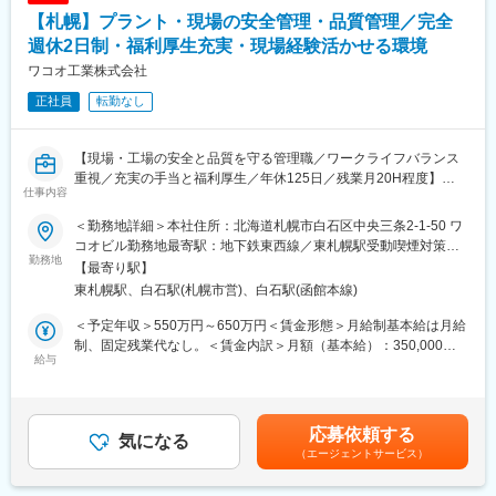
【札幌】プラント・現場の安全管理・品質管理／完全
■業務詳細：
【電気主任技術者】
週休2日制・福利厚生充実・現場経験活かせる環境
・（新設の場合）完工検査
ワコオ工業株式会社
・太陽光パネルおよび付帯する電気設備の日常・定期点検
正社員
転勤なし
・不具合発生時の緊急対応
・メーカー・協力業者手配
・修繕工事立会い
【現場・工場の安全と品質を守る管理職／ワークライフバランス
・発電量測定データの分析
重視／充実の手当と福利厚生／年休125日／残業月20H程度】
・報告書作成
仕事内容
・案件立ち上げ
＼＼求人のポイント／／
・年間保守計画の作成
＜勤務地詳細＞本社住所：北海道札幌市白石区中央三条2-1-50 ワ
◎製造業・プラント・設備保全・建設業界で培った安全管理経験
・保安従事者業務 等
コオビル勤務地最寄駅：地下鉄東西線／東札幌駅受動喫煙対策：
を活かし、全社の安全レベル向上に貢献できるポジション
勤務地
その他（敷地内禁煙（喫煙場所あり））変更の範囲：会社の定め
【最寄り駅】
◎経営層や現場責任者と連携しながら、安全パトロールや再発防
■当社で働く魅力：
る事業所
東札幌駅、白石駅(札幌市営)、白石駅(函館本線)
止策の立案・推進を担当
◎社会のインフラを支える実感
◎50年以上の事業実績を持つ安定企業で、腰を据えて専門性を発
私たちの仕事は、太陽光発電所の安定稼働を支えることです。
＜予定年収＞550万円～650万円＜賃金形態＞月給制基本給は月給
揮できる環境
再生可能エネルギーを支える技術者として、社会インフラを守る
制、固定残業代なし。＜賃金内訳＞月額（基本給）：350,000円
給与
やりがいを実感できる仕事です。
～400,000円＜月給＞350,000円～400,000円＜昇給有無＞有＜残
■業務概要：
◎資格を活かし、より高度な技術領域へ
業手当＞有＜給与補足＞年収は月給と賞与等を含めた目安です。
・北海道初のバルブメンテナンス会社として50年以上の歴史があ
定期点検だけではなく、発電所の安定運営を支える幅広い業務に
賃金はあくまでも目安の金額であり、選考を通じて上下する可能
る当社の技術部にて、プラントや工場の安全管理・品質管理業務
携わることができます。
性があります。月給(月額)は固定手当を含めた表記です。
応募依頼する
を担当いただきます。
気になる
これまでの知識・経験を活かしながら、太陽光O&Mのプロフェッ
（エージェントサービス）
・現場の実態を把握しながら、安全に働ける環境づくりや品質向
ショナルとして専門性をさらに高められる環境です。
上に向けた改善活動を推進することがミッションです。係長クラ
◎成長企業だからこそ、挑戦できる