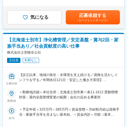
に携わりながら、将来的には現場スタッフの指導・育成や作業ス
当＞有＜給与補足＞賞与年4回（年平均10カ月分、前年度実
務拡大も目指しています。試作から量産まで広く対応できる、異
ケジュールの調整、安全管理といった現場マネジメントを担って
績）・昇給年1回。月給は一律手当を含む。賃金はあくまでも目安
なる鋳造方法（高圧鋳造・重力鋳造・砂型鋳造）による粗材の生
いただきます。
の金額であり、選考を通じて上下する可能性があります。月給(月
産を行っており、製品仕様も小型から大型粗材迄幅広く取り扱っ
応募依頼する
■業務詳細
気になる
額)は固定手当を含めた表記です。
ています。CAE解析を活用したアルミ素材成型工程から、高能率
（エージェントサービス）
・上下水道施設の清掃、点検、メンテナンス作業
な加工・組立ラインの広報検討までエンジニアが様々な部門で活
・千歳市内の道路清掃や冬季の除雪による地域生活の安全確保
躍できるフィールドがございます。ゆくゆくは北海道でも参入が
・家庭や事業所から発生する廃棄物の収集運搬
増えてきました航空宇宙分野への販路拡大も視野に入れておりま
・現場作業員の業務指導や進捗・安全管理、関連事務作業
す。
【北海道士別市】浄化槽管理／安定基盤・賞与2回・家
・作業スケジュール作成、業務効率化に向けた現場改善策の立
族手当あり／社会貢献度の高い仕事
案・実施
変更の範囲：会社の定める業務
■扱うサービス
株式会社士別衛生公社
上下水道や道路インフラ、環境関連の公共サービスを地域行政や
正社員
転勤なし
民間企業から受託し運営しています。
■組織構成
約60名規模の組織で現場スタッフと管理職が連携し、地域貢献を
【設立以来、地域の衛生・水環境を支え続ける／資格を活かしイ
実践しています。
ンフラを守る／年間休日121日・安定した働き方実現】
■業務の魅力
仕事内容
千歳市内案件が中心で転勤・出張なし。安定した仕事量と高い社
■業務概要
＜勤務地詳細＞本社住所：北海道士別市東一条11-1612 受動喫煙
会貢献性が魅力です。
当社は北海道士別市を中心に、士別市・剣淵町・和寒町に設置さ
対策：屋内全面禁煙変更の範囲：会社の定める事業所
■教育体制
れている浄化槽の維持管理と清掃作業を担っています。本職種で
勤務地
OJTや先輩社員によるサポート体制が充実。未経験でも着実に成
は「浄化槽管理士」の資格を活かし、地域社会の生活インフラを
長でき、幹部候補としてのキャリア形成が可能です。
＜予定年収＞325万円～385万円＜賃金形態＞月給制月給は資格手
守る重要な役割を担っていただきます。作業は主にワンマンで行
■就業環境
当・家族手当等を含まない基本給。＜賃金内訳＞月額（基本
うため、自分のペースで業務に集中できる点が特徴です。
年間休日105日／働き方改革を推進し休日増加中。各種手当や賞
給与
給）：230,000円～270,000円＜月給＞230,000円～270,000円＜
与年4回など福利厚生も充実しています。
昇給有無＞有＜残業手当＞有＜給与補足＞賞与2回（計2.00ヶ月
■業務詳細