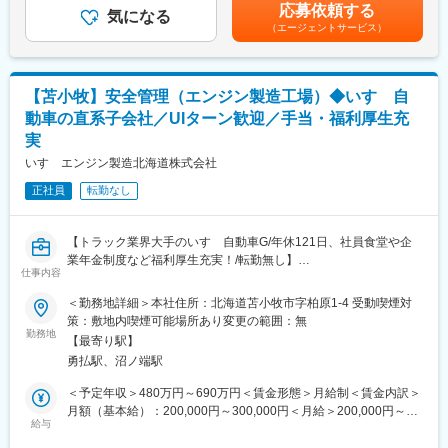
賞与実績：年2回（6月・12月）賃金はあくまでも目安の金額であ
ガス製造・供給施設における建設支援や検査要領作成など、これ
応募依頼する
気になる
り、選考を通じて上下する可能性があります。月給(月額)は固定手
までの経験を活かした現場対応・改善提案にも携わっていただき
（エージェントサービス）
当を含めた表記です。
ます。
関係部署や外部機関と連携し、プロジェクトが円滑に進むよう調
整を行う重要なポジションです。
【苫小牧】安全管理（エンジン製造工場）◆いすゞ自
■業務詳細：
動車の直系子会社／UIターン歓迎／手当・福利厚生充
・官庁との協議・申請対応を通じた法令遵守・安全基準の確保
実
・水素供給設備の品質管理、保守計画の立案・実行
いすゞエンジン製造北海道株式会社
・全国施設での定期点検（日常／月次／年次）および不具合の早
期対応
正社員
転勤なし
・ガス製造・供給設備の建設における検査要領の策定、現場との
調整
・関係部署・外部パートナーとの連携によるプロジェクト推進
【トラック業界大手のいすゞ自動車G/年休121日、社員食堂や企
・水電解装置を含む設備の運用改善提案、効率化の推進
業年金制度など福利厚生充実！/転勤無し】
仕事内容
■業務内容：
■業務の魅力：
いすゞ自動車グループの主要な生産拠点として、自動車用エンジ
＜勤務地詳細＞本社住所：北海道苫小牧市字柏原1-4 受動喫煙対
水素社会という成長市場に直接関与できる点が最大の魅力です。
ン・トランスミッション関連の部品製造等を行う同工場にて、安
策：敷地内喫煙可能場所あり変更の範囲：無
少人数体制で裁量を持ち、官庁協議や品質管理など幅広い業務を
全衛生管理業務をお任せします。
勤務地
【最寄り駅】
経験できます。北海道勤務を通じて、地域プロジェクトに深く関
■業務詳細：
勇払駅、沼ノ端駅
わりながらキャリアの幅を広げられます。
※ケガや事故の未然防止、及び再発防止のため、計画的・継続的に
諸対策を講じる業務をお任せします。具体的には下記をお任せし
＜予定年収＞480万円～690万円＜賃金形態＞月給制＜賃金内訳＞
■働く環境：
ます。
月額（基本給）：200,000円～300,000円＜月給＞200,000円～
現時点では茨城県つくばみらい市を中心に勤務。プロジェクト開
・安全衛生委員会の運営
給与
300,000円＜昇給有無＞有＜残業手当＞有＜給与補足＞※ご経験・
始後(26年６月ごろを予定)、10年程は北海道千歳市を予定してお
・安全衛生指標の把握、現状分析
スキルに応じて年収を決定致します。■昇給：年1回■賞与：年2回