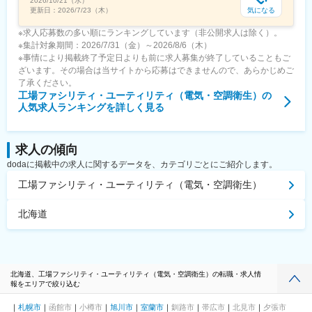
2026/10/21（水）
気になる
更新日：
2026/7/23（木）
※求人応募数の多い順にランキングしています（非公開求人は除く）。
※集計対象期間：2026/7/31（金）～2026/8/6（木）
※事情により掲載終了予定日よりも前に求人募集が終了していることもご
ざいます。その場合は当サイトから応募はできませんので、あらかじめご
了承ください。
工場ファシリティ・ユーティリティ（電気・空調衛生）
の
人気求人ランキングを詳しく見る
求人の傾向
dodaに掲載中の求人に関するデータを、カテゴリごとにご紹介します。
工場ファシリティ・ユーティリティ（電気・空調衛生）
北海道
北海道、工場ファシリティ・ユーティリティ（電気・空調衛生）の転職・求人情
報をエリアで絞り込む
札幌市
函館市
小樽市
旭川市
室蘭市
釧路市
帯広市
北見市
夕張市