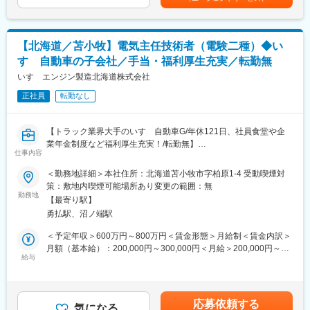
◇世界でさきがけとなるプラスチック燃料専焼の発電所です。
期設計を進めており、2025年にはパイロットライン稼働、2027年
する可能性があります。月給(月額)は固定手当を含めた表記です。
◇通常は廃棄されてしまうプラスチックを燃料とすることによ
には量産開始を目指しています。
り、資源のリサイクルや化石燃料の使用量削減などに貢献してい
ます。
変更の範囲：会社の定める業務
【北海道／苫小牧】電気主任技術者（電験二種）◆い
◇燃料は循環流動層ボイラーで燃焼させることにより、効率よく
すゞ自動車の子会社／手当・福利厚生充実／転勤無
蒸気を発生させ発電を行っています。
いすゞエンジン製造北海道株式会社
■発電事業の意義：
正社員
転勤なし
東日本大震災などをきっかけに、電力の有限性が今までになく注
目を集めている昨今において、当社の取り組む資源循環型発電な
どを普及させていくことによって、安全に作られた電気を安心し
【トラック業界大手のいすゞ自動車G/年休121日、社員食堂や企
て使える社会の実現に貢献していきたいと考えています。そのた
業年金制度など福利厚生充実！/転勤無】
めに同社では、安定稼動・安全操業を行うのは勿論のこと、そう
仕事内容
■業務内容：
して作られた電力をより多くの方々に届けることができるような
電気主任技術者（電験二種）として、北海道工場にて従事してい
＜勤務地詳細＞本社住所：北海道苫小牧市字柏原1-4 受動喫煙対
ことも視野にいれた活動を日々行っています。
ただきます。
策：敷地内喫煙可能場所あり変更の範囲：無
■業務詳細：
勤務地
■当社について：
【最寄り駅】
・自動車部品の生産工場における、生産設備全般の電気保全およ
廃棄物を資源として再生・再利用する資源循環型の発電システム
勇払駅、沼ノ端駅
び機械保全業務
を構築するなど、サニックスグループの一員として様々な角度か
・設備故障の原因調査と対策実施による再発防止、故障率低減
＜予定年収＞600万円～800万円＜賃金形態＞月給制＜賃金内訳＞
ら地球環境保全のために循環型社会の実現に貢献しております。
・定期点検内容の改善、事後保全の削減、未然防止に有効な予防
月額（基本給）：200,000円～300,000円＜月給＞200,000円～
保全の仕組み作り
給与
300,000円＜昇給有無＞有＜残業手当＞有＜給与補足＞※ご経験・
スキルに応じて年収を決定致します。■昇給：年1回■賞与：年2回
■組織構成：
(計5.8ヵ月分) ※2025年実績■資格手当：電気主任技術者40,000円/
全社567名で構成されております。
月■モデル年収：748万円(38歳/経験14年/課長クラス)。賃金はあ
応募依頼する
■入社後の流れ：
気になる