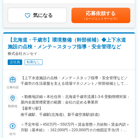
ります。
・施策の立案、実施結果検証
(計5.8ヵ月分) ※2025年実績■モデル年収：500万円(33歳/経験10
緊急対応の場合を除き、基本夜勤もなく、複数名体制で働きやす
年/主事クラス/扶養有）700万円(38歳/経験14年/課長クラス)賃金
応募依頼する
い環境です。
■安全管理業務の目的：
気になる
はあくまでも目安の金額であり、選考を通じて上下する可能性が
（エージェントサービス）
※会社都合による転居の際は、引越代及び宿舎などは当社負担とな
(1)従業員がケガや事故を起こさない、起こさせない労働環境を構
あります。月給(月額)は固定手当を含めた表記です。
ります。
築すること⇒未然防止
(2) (1)を達成するため「安全意識」の高い人づくりと、「安全な
■同社の特徴
作業・設備・工法」の改善、体制作りを維持継続すること。
【北海道・千歳市】環境整備（幹部候補）◆上下水道
空調設備のプロフェッショナルとして、快適な空間を提供する技
施設の点検・メンテ～スタッフ指導・安全管理など
術者集団です。「ないものは自分たちで作る」精神で機器やシス
■組織構成：
テムを自社開発。2022年には生産拠点「T-Base」を開設し、施工
安全管理グループは５名で構成されております。
株式会社カンセイ
プロセスの革新と多様な人材の活躍を推進。特許数700超を誇
■入社後の流れ：
正社員
転勤なし
り、月面や海洋など新たな環境にも挑戦し続けています。
先輩社員からのOJTで業務を覚えて頂きます。業界未経験の場合
は、エンジンに使われている部品を覚えていくところからスター
変更の範囲：会社の定める業務
トしていただきます。
【上下水道施設の点検・メンテ～スタッフ指導・安全管理など／
■当社の特徴：
千歳市の生活基盤を支える現場マネジメント／幹部候補として地
いすゞグループの中でのエンジン部品の生産拠点として、
仕事内容
域密着型の安定企業で成長できます】
IMM※1（いすゞ・マニュファクチャリング・マネージメント）に
＜勤務地詳細＞本社住所：北海道千歳市流通1-3-6 受動喫煙対策：
よる厳密な品質管理のもと、お客様に信頼される製品づくりに励
■業務概要
屋内全面禁煙変更の範囲：会社の定める事業所
んでおります。2010年からは、技術と製品で「運ぶ」を支える
当社は千歳市を中心に、公共事業を基盤とした設備事業・水道事
勤務地
「ものづくり事業」に加えライフサイクルで「運ぶ」を支える
【最寄り駅】
業・環境事業を展開しています。今回の募集は、地域のライフラ
「リビルト（再生）事業」も開始いたしました。
南千歳駅、千歳駅(北海道)、新千歳空港駅(鉄道)
インと環境を守る「環境整備（幹部候補）」として、現場業務か
■今後の展望：
らマネジメント業務まで幅広くご担当いただくポジションです。
＜予定年収＞450万円～550万円＜賃金形態＞月給制＜賃金内訳＞
自動車基幹部品の製造過程である、材料成型（アルミ鋳造）～加
具体的には、上下水道施設の定期清掃やメンテナンス、道路清掃
月額（基本給）：162,000円～220,000円その他固定手当/月：
工組立工程について、多くの製造ラインがあり、今後、新規分野
や冬季の除雪、廃棄物の収集運搬など、生活インフラの維持管理
給与
58,000円＜月給＞220,000円～278,000円＜昇給有無＞有＜残業手
として、より高品質・高規格品である、『航空宇宙分野』への業