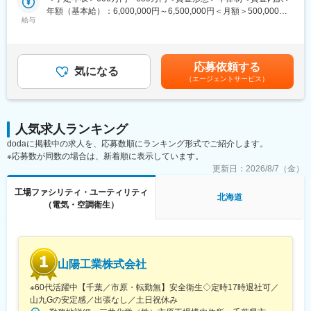
など）
年額（基本給）：6,000,000円～6,500,000円＜月額＞500,000円
・保安管理業務（電気保安監督、月次点検、年次点検）
■企業の特徴・魅力：
給与
～541,666円（12分割）＜昇給有無＞有＜残業手当＞有＜給与補
・報告書作成業務（点検報告書、月次報告書の作成）
創業から45年以上にわたり、プラント・エンジニアリング事業を
足＞・残業代・各種手当（引越手当、住宅手当。※支給条件あ
中心に事業を展開してきたコスモアドバンステクノロジー株式会
り）・インセンティブ（※会社業績による）■年収モデル（基本
【勤務エリア】
社（CAT）は、豊富な経験と高度な専門性に裏打ちされた、先進
給）保安従事者 または 実務経歴書保有者は ＋60万円～/年賃
応募依頼する
本社勤務メインですが、全国各地の発電所に一時的な出張で勤務
的で革新的なエンジニアリング・ソリューションを各国のクライ
気になる
金はあくまでも目安の金額であり、選考を通じて上下する可能性
（エージェントサービス）
していただく全国型勤務となります。
アントに提供しています。
があります。月給(月額)は固定手当を含めた表記です。
■当社について：
変更の範囲：会社の定める業務
オリックス株式会社の100%子会社で、強固な財務基盤により、長
人気求人ランキング
期間の安定した事業体制を構築、サービスを展開しています。メ
dodaに掲載中の求人を、応募数順にランキング形式でご紹介します。
ガソーラーを中心に日本全国でO&M業務を受託、24時間365日体
※応募数が同数の場合は、新着順に表示しています。
制で遠隔監視しています。
更新日：
2026/8/7（金）
■社風：
工場ファシリティ・ユーティリティ
・裁量権が大きくチャレンジできる環境
北海道
（電気・空調衛生）
高い志とポテンシャルを持った社員には、大きな裁量権を与える
のが弊社のカルチャー。
・安心して働ける環境でワークライフバランスを実現のカルチャ
ー
山陽工業株式会社
週休2日制、月平均残業時間10時間程度と、ゆとりある働き方を
実現できる環境です。
※60代活躍中【千葉／市原・転勤無】安全衛生◇定時17時退社可／
山九Gの安定感／出張なし／土日祝休み
・オープン&フラットな環境で多様なスキル、個性を発揮