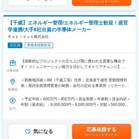
◇Rapidusについて◇
（エージェントサービス）
物の削減など環境に配慮した生産活動に取り組んでいます。
■日本の半導体を再び世界へ：
当工場は北海道のほぼ中央に位置しており、道内各地からチッ
半導体は「産業のコメ」ともいわれる、今やあらゆる技術の開
プ・木材を容易に集荷できる地理的条件に加え石狩川の良質な水
発、進化に欠かせないものとなっています。かつては世界でも最
を活かし、パルプを生産する工場として1938年6月（昭和13年）
【千歳】エネルギー管理/エネルギー管理士歓迎！産官
先端の半導体製造国であった日本ですが、現在は海外の半導体や
に設立されました。
ファウンドリが台頭し、日の丸半導体は劣勢にあります。そんな
学連携/大手8社出資の半導体メーカー
その後、紙の生産を開始し、歴史の変遷に伴って様々な品種・優
中で最先端の2ナノ半導体及びさらにその先の次世代半導体の国内
Ｒａｐｉｄｕｓ株式会社
れた品質の紙を造り続けてきました。永年培ってきた伝統と技術
量産を目指し、設立されたのが当社です。
を背景に、微塗工紙をはじめ食品容器原紙、情報用紙、特殊紙
正社員
業種未経験歓迎
（壁紙原紙、加工用原紙）、クラフト紙、板紙等を生産していま
■産官学連携について：
す。
大手企業8社から総額73億円の出資を受け、「ポスト5G基金事
【国家的なプロジェクトの立ち上げ期に携われる貴重な機会で
業」による次世代半導体の研究開発プロジェクトの委託先として
変更の範囲：会社の定める業務
す！コミュニケーション能力を活かしてキャリアチェンジ】
新エネルギー・産業技術総合開発機構（NEDO）から開発事業費
仕事内容
700億円を受けています。また、技術研究組合最先端半導体技術
■業務内容：
センター（LSTC）と連携して2020年代後半に2nm世代の最先端
＜勤務地詳細＞IIM（千歳工場）住所：北海道千歳市 受動喫煙対
・エネルギー管理を部長、他のエンジニア、課員と協力して行
ロジック半導体の短TATによる量産実現を目指しています。
策：屋内全面禁煙変更の範囲：会社の定める事業所（リモートワ
う。
勤務地
ーク含む）
・エネルギーマネジメント、ISO50001の導入準備に向けて、関連
■量産開始までの流れ：
＜予定年収＞600万円～800万円＜賃金形態＞年俸制＜賃金内訳＞
部門と協力して必要な情報を収集、整理および管理する業務。
米IBM社と戦略的パートナーシップを締結しており、現在多くの
年額（基本給）：6,000,000円～8,000,000円＜月額＞500,000円
・従業員にISO50001に関する教育・訓練を実施し、理解と遵守を
技術者がIBM社にて2ナノ世代の要素技術獲得を進めています。並
給与
～666,666円（12分割）＜昇給有無＞有＜残業手当＞有＜給与補
促進する業務。
行してEUV露光機をはじめとして最先端の搬送システムや生産管
足＞経験とスキル、現職水準を考慮して決定します。賃金はあく
・省エネ法、温対法の対応業務。
理システムの導入も進めています。現在はパイロットラインの初
までも目安の金額であり、選考を通じて上下する可能性がありま
・カーボンニュートラルに向けたエネルギーマネジメント戦略の
期設計を進めており、2025年にはパイロットライン稼働、2027年
す。月給(月額)は固定手当を含めた表記です。
策定
には量産開始を目指しています。
応募依頼する
気になる
・Scope3の算定ガイドライン策定
（エージェントサービス）