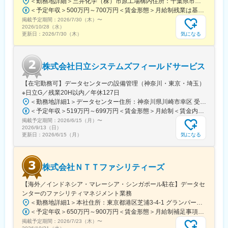
＜勤務地詳細＞三井化学（株）市原工場構内住所：千葉県市原市千種海岸3番地 勤務地最寄駅：JR内房線／姉ヶ崎駅受動喫煙対策：屋内全面禁煙変更の範囲：無
多様なバックグラウンドの人財がのびのびと働ける社風が特徴的
＜予定年収＞500万円～700万円＜賃金形態＞月給制残業は基本なし、定時退社可能。＜賃金内訳＞月額（基本給）：250,000円～330,000円＜月給＞250,000円～330,000円＜昇給有無＞有＜残業手当＞有賃金はあくまでも目安の金額であり、選考を通じて上下する可能性があります。月給(月額)は固定手当を含めた表記です。
です。オープン&フラットな、風通しの良い職場環境で、個々のス
掲載予定期間：
2026/7/30（木）
〜
キルや個性を生かして活躍しています。
2026/10/28（水）
気になる
更新日：
2026/7/30（木）
・自分らしく自由に働ける
外国籍の社員も在籍しており、国籍や年齢などの垣根を超えたイ
ンクルーシブな職場環境です。
株式会社日立システムズフィールドサービス
【在宅勤務可】データセンターの設備管理（神奈川・東京・埼玉）
※日立G／残業20H以内／年休127日
＜勤務地詳細1＞データセンター住所：神奈川県川崎市幸区 受動喫煙対策：屋内全面禁煙＜勤務地詳細2＞データセンター住所：東京都江東区 受動喫煙対策：屋内全面禁煙＜勤務地詳細3＞データセンター住所：埼玉県さいたま市 受動喫煙対策：屋内全面禁煙変更の範囲：会社の定める事業所（リモートワーク含む）
＜予定年収＞519万円～699万円＜賃金形態＞月給制＜賃金内訳＞月額（基本給）：289,500円～394,000円＜月給＞289,500円～394,000円＜昇給有無＞有＜残業手当＞有＜給与補足＞※給与詳細は経験に応じて決定いたします。■賞与：1,688,000～2,256,000円（年間支給額）※時間外15ｈ含む場合の月給：329,100～400,000円※時間外15ｈ／月を含む場合の年収額：5,637,000～7,122,600円賃金はあくまでも目安の金額であり、選考を通じて上下する可能性があります。月給(月額)は固定手当を含めた表記です。
掲載予定期間：
2026/6/15（月）
〜
2026/9/13（日）
気になる
更新日：
2026/6/15（月）
株式会社ＮＴＴファシリティーズ
【海外／インドネシア・マレーシア・シンガポール駐在】データセ
ンターのファシリティマネジメント業務
＜勤務地詳細1＞本社住所：東京都港区芝浦3-4-1 グランパークタワー勤務地最寄駅：JR山手線／京浜東北線／田町駅受動喫煙対策：その他（オフィス内全エリア禁煙※ビル内に喫煙室（別フロア））＜勤務地詳細2＞インドネシアまたはマレーシア、シンガポール住所：海外（インドネシアまたはマレーシア、シンガポール） 受動喫煙対策：屋内全面禁煙変更の範囲：会社の定める事業所
＜予定年収＞650万円～900万円＜賃金形態＞月給制補足事項なし＜賃金内訳＞月額（基本給）：450,000円～500,000円＜月給＞450,000円～500,000円＜昇給有無＞有＜残業手当＞有＜給与補足＞※給与詳細は年齢・経験を考慮した上で決定します。賃金はあくまでも目安の金額であり、選考を通じて上下する可能性があります。月給(月額)は固定手当を含めた表記です。
掲載予定期間：
2026/7/23（木）
〜