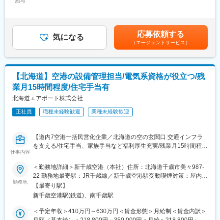
■組織構成：
給与
300,000円＜昇給有無＞有＜残業手当＞有＜給与補足＞※ご経験・
仕事
全社700名で構成されております。
スキルに応じて年収を決定致します。■昇給：年1回■賞与：年2回
■入社後の流れ：
(計5.8ヵ月分) ※2025年実績■モデル年収：500万円(33歳/経験10
■教育体制
今までのご経験に合わせて、１つずつ業務を学んで頂きます。先
年/主事クラス/扶養有）700万円(38歳/経験14年/課長クラス)。賃
応募依頼する
・業務に必要な大型・中型免許等は会社負担で取得可能
輩社員からのOJTで業務を覚えて頂きます。
気になる
金はあくまでも目安の金額であり、選考を通じて上下する可能性
（エージェントサービス）
・OJT中心で実務を通じたスキル習得
■当社の特徴：
があります。月給(月額)は固定手当を含めた表記です。
「いすゞエンジン製造北海道株式会社」として分社し、いすゞグ
■就業環境
ループの中でのエンジン部品の生産拠点として、IMM※1（い
・マイカー通勤可、駐車場完備
すゞ・マニュファクチャリング・マネージメント）による厳密な
【北海道】空港の設備管理担当/電気系資格が役立つ/残
・試用期間中も条件変更なし
品質管理のもと、お客様に信頼される製品づくりに励んでおりま
業月15時間程度/住宅手当有
す。2010年からは、技術と製品で「運ぶ」を支える「ものづくり
■想定されるキャリアパス
事業」に加えライフサイクルで「運ぶ」を支える「リビルト（再
北海道エアポート株式会社
・長期的に安定して働きながら、現場責任者や管理業務へのステ
生）事業」も開始いたしました。
正社員
職種未経験歓迎
業種未経験歓迎
ップアップも可能
■今後の展望：
自動車基幹部品の製造過程である、材料成型（アルミ鋳造）～加
■企業の特徴/魅力
工組立工程について、多くの製造ラインがあり、今後、新規分野
【道内7空港一括民営化企業／北海道の空の玄関口 交通インフラ
・1956年設立、士別市周辺の廃棄物処理・浄化槽管理を担うグル
として、より高品質・高規格品である、『航空宇宙分野』への業
を支える/住宅手当、家族手当など福利厚生充実/残業月15時間程
ープ会社
務拡大も目指しています。試作から量産まで広く対応できる、異
仕事内容
度/業界未経験歓迎！】
・「循環型社会の実現」を掲げ、地域のインフラを守る社会貢献
なる鋳造方法（高圧鋳造・重力鋳造・砂型鋳造）による粗材の生
性の高い企業です
＜勤務地詳細＞新千歳空港（本社）住所：北海道千歳市美々987-
産を行っており、製品仕様も小型から大型粗材迄幅広く取り扱っ
道内にある7つの空港を運営する当社にて、空港のターミナルビル
22 勤務地最寄駅：JR千歳線／新千歳空港駅受動喫煙対策：屋内全
ています。CAE解析を活用したアルミ素材成型工程から、高能率
や滑走路、空港保安施設などの施設運営／維持・管理／整備に取
勤務地
変更の範囲：会社の定める業務
面禁煙変更の範囲：会社の定める事業所
な加工・組立ラインの広報検討までエンジニアが様々な部門で活
【最寄り駅】
り組んでいただきます。
躍できるフィールドがございます。
新千歳空港駅(鉄道)、南千歳駅
上記の業務を通じて『航空機の安心・安全な離着陸』を守ること
があなたのミッションです。
＜予定年収＞410万円～630万円＜賃金形態＞月給制＜賃金内訳＞
変更の範囲：会社の定める業務