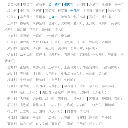
岩見沢市
網走市
留萌市
苫小牧市
稚内市
美唄市
芦別市
江別市
赤平市
紋別市
士別市
名寄市
三笠市
根室市
千歳市
滝川市
砂川市
歌志内市
深川市
富良野市
登別市
恵庭市
伊達市
北広島市
石狩市
北斗市
上川郡（鷹栖町、東神楽町、当麻町、比布町、愛別町、上川町、東川町、美瑛町、
和寒町、剣淵町、下川町、新得町、清水町）
河東郡（音更町、士幌町、上士幌町、鹿追町）
中川郡（美深町、音威子府村、中川町、幕別町、池田町、豊頃町、本別町）
紋別郡（遠軽町、湧別町、滝上町、興部町、西興部村、雄武町）
虻田郡（ニセコ町、真狩村、留寿都村、喜茂別町、京極町、倶知安町、豊浦町、洞
爺湖町）
空知郡（南幌町、奈井江町、上砂川町、上富良野町、中富良野町、南富良野町）
網走郡（美幌町、津別町、大空町）
夕張郡（由仁町、長沼町、栗山町）
標津郡（中標津町、標津町）
亀田郡（七飯町）
河西郡（芽室町、中札内村、更別村）
余市郡（仁木町、余市町、赤井川村）
日高郡（新ひだか町）
勇払郡（占冠村、厚真町、安平町、むかわ町）
斜里郡（大空町、網走郡、斜里町、清里町、小清水町）
茅部郡（鹿部町、森町）
石狩郡（当別町、新篠津村）
岩内郡（共和町、岩内町）
釧路郡（釧路町）
檜山郡（江差町、上ノ国町、厚沢部町）
白老郡（白老町）
沙流郡（日高町、平取町）
二海郡（八雲町）
厚岸郡（厚岸町、浜中町）
雨竜郡（妹背牛町、秩父別町、雨竜町、北竜町、沼田町、幌加内町）