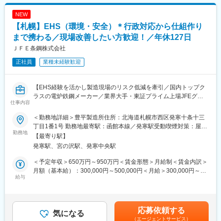
スとして、現場社員への指導・体制づくりにも携わります。
事業拡大を続ける当社では、組織づくりや業務改善にも現場メン
バーが主体的に関わっています。年次や経験に関係なく、新しい
NEW
■業務詳細：
業務や役割に挑戦できる機会があります。
【札幌】EHS（環境・安全）＊行政対応から仕組作り
（1）安全対策の企画、立案、実行
（2）現場および工場の安全パトロール実施
まで携わる／現場改善したい方歓迎！／年休127日
■雇用形態補足：
（3）ミス、不具合、事故、ヒヤリハット事例の分析と再発防止策
【契約社員の場合】
ＪＦＥ条鋼株式会社
の推進
・契約期間 : 1年0ヶ月
正社員
業種未経験歓迎
（4）安全作業基準やマニュアル類の整備・見直し
※正社員登用制度あり
（5）工場内ルール整備、5S推進、作業環境の改善、設備点検運
・契約の更新：あり（業務習熟度・勤務実績等に応じて更新）
用
・通算契約期間上限 : 5年0ヶ月
【EHS経験を活かし製造現場のリスク低減を牽引／国内トップク
（6）労災発生時の是正・改善対応
ラスの電炉鉄鋼メーカー／業界大手・東証プライム上場JFEグル
（7）ISO 45001等の運用・監査への対応
変更の範囲：会社の定める業務
仕事内容
ープの中核企業／安定した基盤／福利厚生充実／年休127日】
（8）グループ内安全衛生推進室や各社安全責任者との連携
※月1回程度の2泊3日の国内出張による現場確認と改善活動有
＜勤務地詳細＞豊平製造所住所：北海道札幌市西区発寒十条十三
当社は国内トップクラスの電炉鉄鋼メーカーとして、鉄スクラッ
丁目1番1号 勤務地最寄駅：函館本線／発寒駅受動喫煙対策：屋内
プを原料とした製品づくりを通じて、資源循環型社会の構築に貢
勤務地
＜商材について＞
全面禁煙変更の範囲：会社の定める事業所
【最寄り駅】
献しています。
・当社は、プラントや工場向けのメンテナンス・設備保全・品質
発寒駅、宮の沢駅、発寒中央駅
本ポジションは、製造現場を支える環境・安全領域を主担当とし
向上サービスを提供しています。
て制度設計から現場改善、行政対応まで一貫して関与頂きます。
・安定稼働を支える技術力を強みに、多様な産業分野の現場を支
＜予定年収＞650万円～950万円＜賃金形態＞月給制＜賃金内訳＞
えています。
月額（基本給）：300,000円～500,000円＜月給＞300,000円～
■業務詳細
給与
500,000円＜昇給有無＞有＜残業手当＞有＜給与補足＞■昇給：あ
製造所にて、安全・衛生・環境領域の運用と改善推進を担当いた
■組織構成：
り■賞与：年2回（6月・12月）※業績連動方式■固定手当：食事手
だきます。全社方針を踏まえ、現場実態に即した仕組みづくりと
・配属先は技術部（30名強）です。本部長、部長代理3名、課長
当（※詳細は福利厚生その他欄に記載）賃金はあくまでも目安の金
定着を行います。関連部門と連携しながら、リスク低減と法令遵
を含む体制で、安全管理業務を推進しています。
額であり、選考を通じて上下する可能性があります。月給(月額)は
応募依頼する
守を両立させる役割です。
気になる
固定手当を含めた表記です。
（エージェントサービス）
・安全衛生方針・社内ルールの策定、見直し、現場への展開