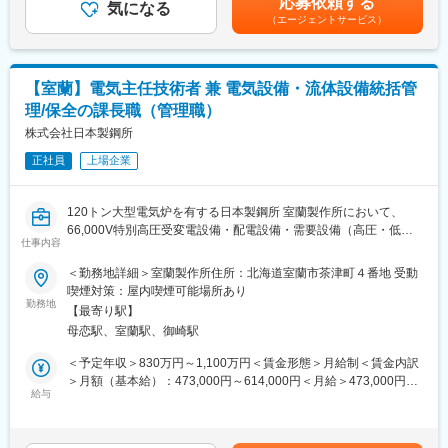
応募依頼する
に当社が指定する業務
気になる
（エージェントサービス）
・電気工作物の工事、維持及び運用に従事する者に対する電気工
作物の保安に関して必要な知識・技能の教育及び訓練指導
・電気工作物の設置・改造等の工事計画立案にあたっての助言、
施工時の監督及び完成時の検査
【室蘭】電気主任技術者 兼 電気設備・流体設備統括管
・電気工作物の保守業務に関する年度計画書の作成
理/保全の課長職（管理職）
・電力会社への発電所運用に関する対応業務
・非常災害発生時における保安確保のための処置及び送電の停止
株式会社日本製鋼所
・見学者への説明対応
正社員
上場企業
・行政官庁・地権者・近隣住民等への対応
・その他当該発電所の建設・運営に必要とされることの指示なら
びに指導等
120トン大型電気炉を有する日本製鋼所 室蘭製作所において、
66,000V特別高圧受変電設備・配電設備・需要設備（高圧・低圧
■このポジションの魅力：
仕事内容
含む）の維持更新計画立案と管理、
・1年毎の契約更新という働き方ではありますが、本ポジションは
大型ボイラーやコンプレッサー及び各種流体配管設備の維持更新
＜勤務地詳細＞室蘭製作所住所：北海道室蘭市茶津町４番地 受動
満75歳が定年となります。そのため、働きたいという意思をお持
計画立案と管理、高圧ガス設備管理まで、統括マネジメント業務
喫煙対策：屋内喫煙可能場所あり
ちであれば長く働くことができます。実際に現在このポジション
全般をお任せします。
勤務地
の平均年齢は69歳で、70代の方も活躍しています。
【最寄り駅】
また、計測機器検定業務管理や安全・品質・環境監査対応まで幅
母恋駅、室蘭駅、御崎駅
広くお任せします。
＜予定年収＞830万円～1,100万円＜賃金形態＞月給制＜賃金内訳
■組織構成：
■具体的な業務内容
＞月額（基本給）：473,000円～614,000円＜月給＞473,000円～
・事業所長・総合職12名
・電気設備の維持更新計画立案と統括管理：電気主任技術者とし
給与
614,000円＜昇給有無＞有＜残業手当＞無＜給与補足＞※予定年収
・業務職4名 の計16名で構成されています。
て電気設備工事（受変電・配電・需要設備）や弱電設備工事
は一例であります。※経験・スキル、前職考慮の上、決定します。
（光・LAN・電話設備）の計画・設計・管理及び電気保安教育の
■賞与（ボーナス）：年2回（7月、12月）■昇給：年1回賃金はあ
■当社について：
実施、故障一次対応