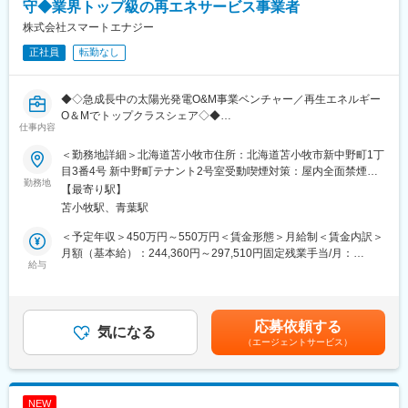
して、安定した業績を続けています。
守◆業界トップ級の再エネサービス事業者
◇今後の事業拡大を見据え、さらなる組織強化を目指していま
株式会社スマートエナジー
す。公正な評価を反映した新しい人事制度の導入など、環境改善
正社員
転勤なし
に取り組む当社で、ぜひご活躍ください。
■苫小牧市について：
◆◇急成長中の太陽光発電O&M事業ベンチャー／再生エネルギー
苫小牧市は北海道の中央部、太平洋側に面した街で北海道で4番目
O＆Mでトップクラスシェア◇◆
に人口の多い街です。
仕事内容
海の玄関「苫小牧港」と空の玄関「新千歳空港」も近く、札幌に
■募集背景：
もアクセスしやすい立地にあります。
＜勤務地詳細＞北海道苫小牧市住所：北海道苫小牧市新中野町1丁
当社は、太陽光発電のメンテナンス分野において国内シェアNo.1
夏の平均気温は、21度前後と涼しいです。
目3番4号 新中野町テナント2号室受動喫煙対策：屋内全面禁煙変
を誇る企業です。（業界誌『PVeye』2025年5月号より）
勤務地
冬は晴れの日が多く、北海道の中でもトップクラスに少ない降雪
更の範囲：会社の定める事業所
【最寄り駅】
現在は、全国350名以上の体制で、再生可能エネルギープラント
量です。
苫小牧駅、青葉駅
の O&M（運用・保守）事業を展開。安定した発電を支えるメンテ
ナンス力を強みに、事業を拡大し続けています。
変更の範囲：会社の定める業務
＜予定年収＞450万円～550万円＜賃金形態＞月給制＜賃金内訳＞
また、「技術×金融×情報」を掛け合わせることで、
月額（基本給）：244,360円～297,510円固定残業手当/月：
・遠隔監視によるスマート保安
給与
57,280円～69,730円（固定残業時間30時間0分/月）超過した時間
・ビッグデータを活用した予防保全
外労働の残業手当は追加支給＜月給＞301,640円～367,240円（一
・分散電源のアグリゲーション
律手当を含む）＜昇給有無＞有＜残業手当＞有＜給与補足＞※上記
といった次世代エネルギー領域にも取り組んでいます。
想定年収には、賞与を含みます。※給与は、経験・所有資格により
応募依頼する
今後さらなる発電設備の増加と事業拡大に伴い、現場を支える点
気になる
異なります。賃金はあくまでも目安の金額であり、選考を通じて
（エージェントサービス）
検メンバーの増員募集を行います。
上下する可能性があります。月給(月額)は固定手当を含めた表記で
す。
■業務内容：
太陽光発電所の運用・保守
NEW