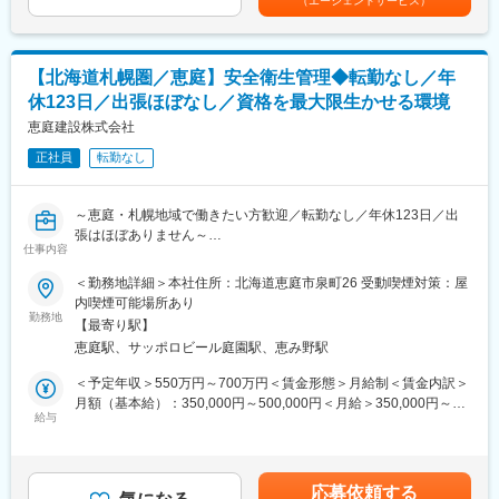
監査業務など、より広範な業務へのステップアップも可能です。
（エージェントサービス）
■業務内容：
1）保全戦略の策定・推進
■企業魅力
・馬鈴薯貯蔵施設および集荷関連設備の予防保全・予知保全計画
ＪＦＥ条鋼は、鉄スクラップを原料とする電炉鉄鋼メーカーとし
【北海道札幌圏／恵庭】安全衛生管理◆転勤なし／年
の立案と実行
て持続可能な社会の構築に貢献。全国5拠点で製造を展開し、建設
・安定稼働・品質確保のための改善提案と設備改良の推進
休123日／出張ほぼなし／資格を最大限生かせる環境
用鋼材を中心に高シェアを誇ります。資源リサイクル事業にも注
2）マネジメント業務
力し、環境経営を推進しています。
恵庭建設株式会社
・各事業所に配置された保全担当者の統括・指導
・各事業所の保全担当者と連携した対応体制の構築
正社員
転勤なし
変更の範囲：会社の定める業務
3）設備投資・中長期計画
・国内外の最新技術・知見を活用した設備導入の検討
～恵庭・札幌地域で働きたい方歓迎／転勤なし／年休123日／出
・会社全体の予算計画や中長期投資計画の策定
張はほぼありません～
4）品質・安全管理
仕事内容
◎資格を最大限生かせる環境で働きませんか？
・馬鈴薯の安定品質を確保するための設備改善活動
・安全基準の遵守とリスク低減施策の推進
＜勤務地詳細＞本社住所：北海道恵庭市泉町26 受動喫煙対策：屋
■主な業務
内喫煙可能場所あり
各工事現場の安全衛生管理に関する業務をお任せいたします。具
変更の範囲：会社の定める業務
勤務地
【最寄り駅】
体的には下記業務に従事いただきます。
恵庭駅、サッポロビール庭園駅、恵み野駅
・会社の安全衛生方針の立案などマネジメントシステムの運営。
・各工事現場に対する安全指導及び安全パトロール。
＜予定年収＞550万円～700万円＜賃金形態＞月給制＜賃金内訳＞
・会社の安全大会の運営
月額（基本給）：350,000円～500,000円＜月給＞350,000円～
・安全衛生関連法令の改正に伴う社内や工事現場への周知
給与
500,000円＜昇給有無＞有＜残業手当＞無＜給与補足＞※給与は、
※これまでのご経験により、土木・建築工事の見積り業務をお願い
年齢・経験・能力等を考慮して決定します。■賞与：年2回（7
する場合があります。
月・12月）■昇給：年1回賃金はあくまでも目安の金額であり、選
考を通じて上下する可能性があります。月給(月額)は固定手当を含
応募依頼する
■担当エリア・出張：