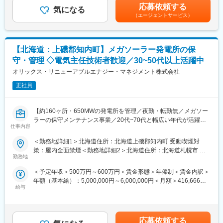
くまでも目安の金額であり、選考を通じて上下する可能性があり
当社は世界有数の再生可能エネルギー事業を手掛けるユーラスエ
応募依頼する
・流体・インフラ設備の維持更新計画立案と統括管理：大型ボイ
気になる
ます。月給(月額)は固定手当を含めた表記です。
ナジーグループの日本国内の運転維持管理を行っております。
（エージェントサービス）
ラー、大型コンプレッサー、圧縮空気・天然ガス・酸素・蒸気・
工業用水等の配管設備工事の計画・設計・管理、故障一次対応
変更の範囲：会社の定める業務
・調整・折衝業務：行政、電力会社等の社外機関及び社内各部署
との調整・折衝
【北海道：上磯郡知内町】メガソーラー発電所の保
・設備投資・修繕計画：設備投資及び修繕工事の予算策定、計
守・管理 ◇電気主任技術者歓迎／30~50代以上活躍中
画、進捗管理
・省エネルギー・カーボンニュートラル・DX推進、マネジメン
オリックス・リニューアブルエナジー・マネジメント株式会社
ト・コンプライアンス・監査対応
正社員
■企業・事業の魅力
日本製鋼所は、素材・産業機械分野で世界トップクラスの技術力
【約160ヶ所・650MWの発電所を管理／夜勤・転勤無／メガソー
を誇る老舗メーカーです。室蘭製作所は大型鍛鋼品やエネルギー
ラーの保守メンテナンス事業／20代~70代と幅広い年代が活躍中
関連製品の製造拠点として重要な役割を担い、発電・インフラ・
仕事内容
／年休120日／連結売上高2兆9000億円のオリックスグループ】
防衛など社会基盤を支えています。
■業務概要：
＜勤務地詳細1＞北海道住所：北海道上磯郡知内町 受動喫煙対
特に大型電気炉を有する一大生産拠点であり、設備規模・技術レ
オリックス社の100％出資子会社である当社において、太陽光発
策：屋内全面禁煙＜勤務地詳細2＞北海道住所：北海道札幌市 受
ベルともに国内有数。カーボンニュートラルや省エネ化にも積極
電所に関する発電所運営管理業務（O&M業務）全般をご担当いた
勤務地
動喫煙対策：屋内全面禁煙
的に取り組んでおり、社会貢献性と先進性を兼ね備えた環境でキ
だきます。
ャリアを築けます。
＜予定年収＞500万円～600万円＜賃金形態＞年俸制＜賃金内訳＞
年額（基本給）：5,000,000円～6,000,000円＜月額＞416,666円
【具体的業務】
給与
～500,000円（12分割）＜昇給有無＞有＜残業手当＞有＜給与補
・計画策定業務（年間維持管理計画や長期修繕計画の策定）
足＞・残業代・各種手当（引越手当、住宅手当。※支給条件あ
・遠隔監視業務（モニタリングシステムによる監視）
り）・インセンティブ（※会社業績による）■年収モデル（基本
・発電所管理業務（巡視点検、除草対応、除雪対応、緊急時対応
給）保安従事者 または 実務経歴書保有者は ＋60万円～/年賃
など）
応募依頼する