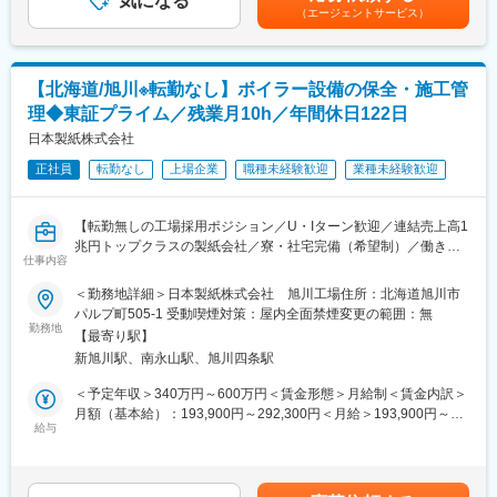
気になる
めた表記です。
（エージェントサービス）
・指導する工事現場は恵庭・札幌近郊のため、出張はほぼありま
せん。
■組織構成：
【北海道/旭川※転勤なし】ボイラー設備の保全・施工管
・現在1名が本業務を担当しております。
理◆東証プライム／残業月10h／年間休日122日
・数年以内に世代交代を考えており、入社後は引継ぎを受けつつ
業務を覚えていただきます。
日本製紙株式会社
正社員
転勤なし
上場企業
職種未経験歓迎
業種未経験歓迎
■健康経営の推進：
・健康経営に取り組むことを宣言し、2017年に協会けんぽ北海道
支部の健康事業所認定を受けています。具体的には「従業員の生
【転勤無しの工場採用ポジション／U・Iターン歓迎／連結売上高1
活習慣改善を支援」、「検査・治療のための環境整備」、「社内
兆円トップクラスの製紙会社／寮・社宅完備（希望制）／働き方
での健康づくりの推進」の3つの取り組みを行っています。
仕事内容
改善ができる】
・北海道がん対策サポート企業等登録制度の登録企業です。社内
＜勤務地詳細＞日本製紙株式会社 旭川工場住所：北海道旭川市
外でのがん予防に対する取り組みを行っています。また、がんの
■業務内容：
パルプ町505-1 受動喫煙対策：屋内全面禁煙変更の範囲：無
治療をしながら働き続けたいと考えている社員に対し、本人の希
原動課製紙工場にて、ボイラー設備のメンテナンス業務を担当し
勤務地
望を聞きながら配置転換や勤務時間短縮により、退職することな
【最寄り駅】
ていただきます。
く当社で長く働ける環境を整えていきます。
新旭川駅、南永山駅、旭川四条駅
■具体的には：
◎ボイラー関連設備の改造・新設に伴う機械設計業務
＜予定年収＞340万円～600万円＜賃金形態＞月給制＜賃金内訳＞
◎メンテナンス及び改造・新設工事の施工管理業務
月額（基本給）：193,900円～292,300円＜月給＞193,900円～
◎発電用ボイラー・タービンの点検メンテナンス業務
給与
292,300円＜昇給有無＞有＜残業手当＞有＜給与補足＞■賞与：年
2回（計4.48ヶ月分※前年度実績）■昇給：年1回（1月あたり
※職場配属までの期間、共通研修実施（約1～3ヶ月）
13,400円～※前年度実績）賃金はあくまでも目安の金額であり、
※チームでの業務を行うことを基本としますが、業務の熟練度、内
選考を通じて上下する可能性があります。月給(月額)は固定手当を