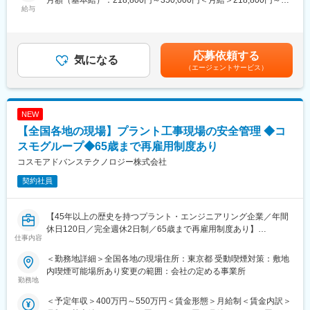
月額（基本給）：218,800円～350,000円＜月給＞218,800円～
＜担当施設＞
給与
350,000円＜昇給有無＞有＜残業手当＞有＜給与補足＞※給与詳細
〇空港のターミナルビルの設備維持管理
は経験・年齢を考慮の上、決定します。■昇給：年1回（4月）■賞
〇滑走路の電気系統
与：年2回（6月、12月）※業績による■モデル年収：430万円／27
〇空港保安施設
歳530万円／33歳600万円／40歳※月15時間の時間外勤務が発生し
応募依頼する
といった道内の空港施設全般です。
気になる
た場合賃金はあくまでも目安の金額であり、選考を通じて上下す
（エージェントサービス）
る可能性があります。月給(月額)は固定手当を含めた表記です。
＜主な業務＞
〇施設設備の運用・維持管理
〇航空保安施設の運営
NEW
〇航空保安や防災などに関する業務
【全国各地の現場】プラント工事現場の安全管理 ◆コ
〇基本施設の整備
スモグループ◆65歳まで再雇用制度あり
■入社後の流れ
コスモアドバンステクノロジー株式会社
▼まずは、航空業界・空港の専門知識に関する基礎を学習する初
契約社員
任者研修を受講いただきます。
▼配属先の空港で先輩がOJTを実施。ひとり立ちまで経験豊富な
先輩が丁寧にサポートします。
【45年以上の歴史を持つプラント・エンジニアリング企業／年間
休日120日／完全週休2日制／65歳まで再雇用制度あり】
■配属先について：
仕事内容
勤務地については下記7つの空港のどれかになりますが、面接でご
■業務概要：
要望を聞いた後、地域限定職への打診も可能性としてはございま
＜勤務地詳細＞全国各地の現場住所：東京都 受動喫煙対策：敷地
以下の現場安全管理業務をお任せいたします。
す。
内喫煙可能場所あり変更の範囲：会社の定める事業所
・施工体制台帳の作成・管理
勤務地
（新千歳、稚内、釧路、函館、旭川、帯広、女満別）
・朝礼の実施
＜予定年収＞400万円～550万円＜賃金形態＞月給制＜賃金内訳＞
・現場パトロール・声かけ
20代の若手から30代～40代まで幅広い年齢層が揃っている当社。