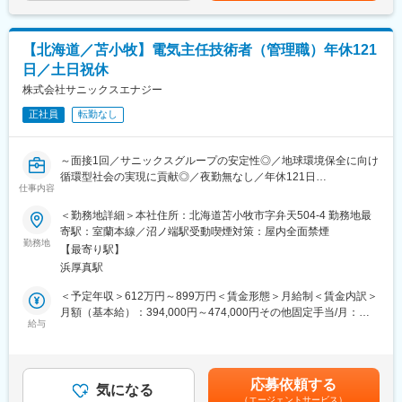
・SBTi、CDP取得に向けた準備
変更の範囲：会社の定める業務
・フッ素系温室効果ガス(F-GHG)の削減推進
【北海道／苫小牧】電気主任技術者（管理職）年休121
◇Rapidusについて◇
■日本の半導体を再び世界へ：
日／土日祝休
半導体は「産業のコメ」ともいわれる、今やあらゆる技術の開
株式会社サニックスエナジー
発、進化に欠かせないものとなっています。かつては世界でも最
先端の半導体製造国であった日本ですが、現在は海外の半導体や
正社員
転勤なし
ファウンドリが台頭し、日の丸半導体は劣勢にあります。そんな
中で最先端の2ナノ半導体及びさらにその先の次世代半導体の国内
～面接1回／サニックスグループの安定性◎／地球環境保全に向け
量産を目指し、設立されたのが当社です。
循環型社会の実現に貢献◎／夜勤無なし／年休121日
仕事内容
■産官学連携について：
■業務内容：
大手企業8社から総額73億円の出資を受け、「ポスト5G基金事
＜勤務地詳細＞本社住所：北海道苫小牧市字弁天504-4 勤務地最
プラスチックを石油や石炭の代替燃料としてリサイクル発電を行
業」による次世代半導体の研究開発プロジェクトの委託先として
寄駅：室蘭本線／沼ノ端駅受動喫煙対策：屋内全面禁煙
う当社にて、電気工作物に関する業務をお任せいたします。
新エネルギー・産業技術総合開発機構（NEDO）から開発事業費
勤務地
【最寄り駅】
700億円を受けています。また、技術研究組合最先端半導体技術
浜厚真駅
■具体的な業務内容：
センター（LSTC）と連携して2020年代後半に2nm世代の最先端
・電気工作物の工事に関する保安業務
ロジック半導体の短TATによる量産実現を目指しています。
＜予定年収＞612万円～899万円＜賃金形態＞月給制＜賃金内訳＞
・電気工作物の維持、運用に関する保安業務
月額（基本給）：394,000円～474,000円その他固定手当/月：
・電気工作物の保守業務等
■量産開始までの流れ：
給与
112,000円～231,000円＜月給＞506,000円～705,000円＜昇給有
米IBM社と戦略的パートナーシップを締結しており、現在多くの
無＞有＜残業手当＞無＜給与補足＞資格手当：5,000円 ※その他固
■発電所の主な特徴：
技術者がIBM社にて2ナノ世代の要素技術獲得を進めています。並
定手当に含まれる■昇給：年1回（4月） 前年度実績 1,000円～
当社では、長期にわたる発電事業の経験と実績から、多くの発電
行してEUV露光機をはじめとして最先端の搬送システムや生産管
3,000円／月■賞与：年2回 前年度実績 30,000円～200,000円※業
応募依頼する
技術を蓄積しています。
理システムの導入も進めています。現在はパイロットラインの初
気になる
績による賃金はあくまでも目安の金額であり、選考を通じて上下
（エージェントサービス）