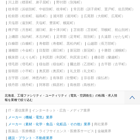
川上郡（標茶町、弟子屈町）
野付郡（別海町）
枝幸郡（浜頓別町、中頓別町、枝幸町）
常呂郡（訓子府町、置戸町、佐呂間町）
松前郡（松前町、福島町）
浦河郡（浦河町）
広尾郡（大樹町、広尾町）
天塩郡（遠別町、天塩町、豊富町、幌延町）
樺戸郡（月形町、浦臼町、新十津川町）
苫前郡（苫前町、羽幌町、初山別村）
上磯郡（知内町、木古内町）
足寄郡（足寄町、陸別町）
久遠郡（せたな町）
白糠郡（白糠町）
寿都郡（寿都町、黒松内町）
山越郡（長万部町）
瀬棚郡（今金町）
目梨郡（羅臼町）
新冠郡（新冠町）
十勝郡（浦幌町）
幌泉郡（えりも町）
利尻郡（利尻町、利尻富士町）
磯谷郡（蘭越町）
増毛郡（増毛町）
様似郡（様似町）
爾志郡（乙部町）
古平郡（古平町）
留萌郡（小平町）
奥尻郡（奥尻町）
礼文郡（礼文町）
古宇郡（泊村、神恵内村）
有珠郡（壮瞥町）
宗谷郡（猿払村）
積丹郡（積丹町）
阿寒郡（鶴居村）
島牧郡（島牧村）
北海道、工場ファシリティ・ユーティリティ（電気・空調衛生）の転職・求人情
報を業種で絞り込む
IT・通信業界
インターネット・広告・メディア業界
メーカー（機械・電気）業界
メーカー（素材・化学・食品・化粧品・その他）業界
商社業界
医薬品・医療機器・ライフサイエンス・医療系サービス
金融業界
建設・プラント・不動産業界