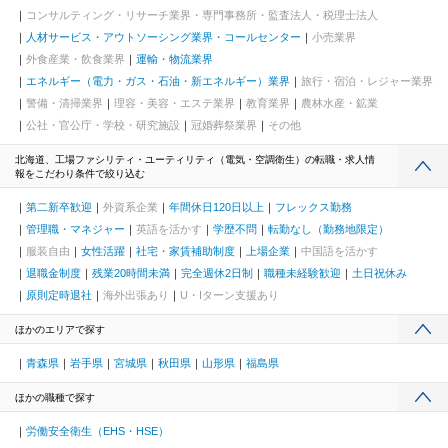
コンサルティング・リサーチ業界・専門事務所・監査法人・税理士法人
人材サービス・アウトソーシング業界・コールセンター
小売業界
外食産業・飲食業界
運輸・物流業界
エネルギー（電力・ガス・石油・新エネルギー）業界
旅行・宿泊・レジャー業界
警備・清掃業界
理容・美容・エステ業界
教育業界
農林水産・鉱業
公社・官公庁・学校・研究施設
冠婚葬祭業界
その他
北海道、工場ファシリティ・ユーティリティ（電気・空調衛生）の転職・求人情
報をこだわり条件で絞り込む
第二新卒歓迎
外資系企業
年間休日120日以上
フレックス勤務
管理職・マネジャー
英語を活かす
学歴不問
転勤なし（勤務地限定）
服装自由
女性活躍
社宅・家賃補助制度
上場企業
中国語を活かす
退職金制度
残業20時間未満
完全週休2日制
職種未経験歓迎
土日祝休み
原則定時退社
海外出張あり
U・Iターン支援あり
ほかのエリアで探す
青森県
岩手県
宮城県
秋田県
山形県
福島県
ほかの職種で探す
労働安全衛生（EHS・HSE）