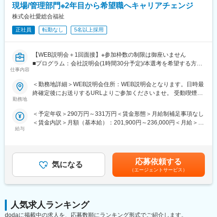
現場/管理部門※2年目から希望職へキャリアチェンジ
株式会社愛総合福祉
正社員
転勤なし
5名以上採用
【WEB説明会＋1回面接】※参加枠数の制限は御座いません
■プログラム：会社説明会(1時間30分予定)/本選考を希望する方は
仕事内容
説明会の中で日程調整を実施。希望しない方は、ご退席いただい
て構いません。（後日の面接調整も可能です）
＜勤務地詳細＞WEB説明会住所：WEB説明会となります。日時最
■補足：本求人に応募後、選考会予約が出来ましたら、WEB会議
終確定後にお送りするURLよりご参加くださいませ。 受動喫煙対
参加用のURL・詳細情報をお送り致します。
勤務地
策：屋内全面禁煙
※応募時に参加可能日をお知らせ頂けるとスムーズに予約が進みま
＜予定年収＞290万円～331万円＜賃金形態＞月給制補足事項なし
す
＜賃金内訳＞月額（基本給）：201,900円～236,000円＜月給＞
■日時：月・木／13:30～15:00
給与
201,900円～236,000円＜昇給有無＞有＜残業手当＞有＜給与補足
＞※記載の年収は初年度のものです。2年目昇給あり。※記載の年
【企業・求人内容】
収は夜勤手当：1回5,000円の月6回分を含んだ金額となります。■
■業務の概要：同ポジションは、総合職社員として様々な部門のス
小規模多機能型居宅介護での勤務のみ、別途で送迎手当：10,000/
ペシャリストとして活躍する、幹部候補人材となることが期待さ
応募依頼する
気になる
月を支給賃金はあくまでも目安の金額であり、選考を通じて上下
れます。入社後1年間は、同社の介護施設において、お客様の日常
（エージェントサービス）
する可能性があります。月給(月額)は固定手当を含めた表記です。
生活中のサポート全般を担当いただきます。※雇用形態：無期正社
員
■業務の詳細：実務業務と並行して実務者研修資格の取得のための
学校に通います。年に４回程度、本社の社員と面談をする中でご
人気求人ランキング
自身の2年目以降のキャリアアプランを立て、ご希望も踏まえなが
dodaに掲載中の求人を、応募数順にランキング形式でご紹介します。