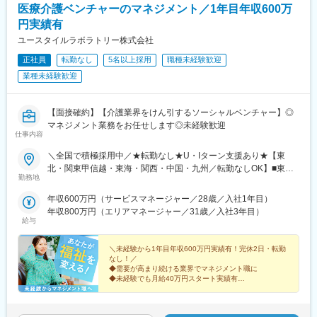
医療介護ベンチャーのマネジメント／1年目年収600万
円実績有
ユースタイルラボラトリー株式会社
正社員
転勤なし
5名以上採用
職種未経験歓迎
業種未経験歓迎
【面接確約】【介護業界をけん引するソーシャルベンチャー】◎
マネジメント業務をお任せします◎未経験歓迎
仕事内容
＼全国で積極採用中／★転勤なし★U・Iターン支援あり★【東
北・関東甲信越・東海・関西・中国・九州／転勤なしOK】■東北
勤務地
／北海道、青森、岩手、宮城、山形、福島■関東甲信越／茨城、栃
木、群馬、埼玉、千葉、東京、神奈川、新潟、富山、山梨、長野■
年収600万円（サービスマネージャー／28歳／入社1年目）
東海／岐阜、静岡、愛知、三重■関西／滋賀、京都、大阪、兵庫、
年収800万円（エリアマネージャー／31歳／入社3年目）
奈良、和歌山■中国・四国／岡山、広島、山口、徳島、香川、愛
給与
媛、高知■九州／福岡、佐賀、長崎、熊本、大分、宮崎、鹿児島、
沖縄★【エリア勤務希望・移住希望の方優遇】：サポート制度も
＼未経験から1年目年収600万円実績有！完休2日・転勤
充実していますので、現在のお住まいに関わらずご希望をお知ら
なし！／
◆需要が高まり続ける業界でマネジメント職に
せください！☆『寮費無料プラン』あり（規定有）：下記勤務地
◆未経験でも月給40万円スタート実績有
希望・移住希望の方はお気軽にご相談ください！※【北海道】【東
◆30～40代の女性マネジャー多数活躍中
京都】【神奈川県】【新潟県】【三重県】【滋賀県】【沖縄県】
◆会社負担で資格取得可能
での勤務の場合★全国のご希望勤務地へU・Iターン可能・初期費
◆株式上場を目指す急成長ベンチャー