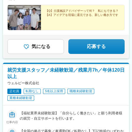
児島※☆各所に契約施設があり、住む場所が変わってもキャリアを
駅、大宮駅(埼玉県)、南与野駅、蒲生駅、花崎駅、行田駅、北本
長期的に築くことができます！（※印のエリアは経験者のみ採用中
駅、和光市駅、岩槻駅、志久駅、戸塚安行駅、久喜駅、浜野駅、
です）☆勤務地住所は一例となります。━━【転居希望者向けの
【Q】介護施設アドバイザーって何？ 私にもできる？
六実駅、常盤平駅、みどり台駅、柏駅、小机駅、古淵駅、高座渋
【A】アイデアを現場に還元できる、新しい働き方です
働き方も】━━将来的に地元を離れたい方は、半年ほど地元勤務
谷駅、横浜駅、辻堂駅、淵野辺駅、いずみ中央駅、越後赤塚駅、
後、東京神奈川など首都圏への転勤も可能！移住支援制度（費用
新潟駅、見附駅、名鉄岐阜駅、松本駅、積志駅、東静岡駅、桜橋
会社負担）もあり、早期キャリアアップも見込めます！
駅(静岡県)、小垣江駅、北新川駅、神領駅、名鉄名古屋駅、小野駅
(京都府)、北野白梅町駅、上桂駅、西向日駅、今出川駅、福知山
駅、神宮丸太町駅、古市駅(大阪府)、大日駅、門真南駅、瑞光四丁
目駅、星ケ丘駅(大阪府)、城北公園通駅、南巽駅、崇禅寺駅、尼崎
気になる
応募する
駅(阪神線)、山陽天満駅、加古川駅、新神戸駅、住吉駅(兵庫県・
東海道)、香櫨園駅、中山寺駅、大久保駅(兵庫県)、舞子公園駅、
六甲駅、富雄駅、横川駅、小網町駅、吉塚駅、茶山駅(福岡県)、九
大学研都市駅、福大前駅、竜田口駅、熊本駅、和歌山市駅、県庁
就労支援スタッフ／未経験歓迎／残業月7h／年休120日
通り駅、代々木八幡駅、立場駅
以上
ウェルビー株式会社
正社員
転勤なし
5名以上採用
職種未経験歓迎
業種未経験歓迎
【福祉業界未経験歓迎】「自分らしく働きたい」と願う利用者様
の就労・自立サポートを行います。
仕事内容
【全国の拠点で募集／車通勤OK／転勤なし】下記地域のいずれか