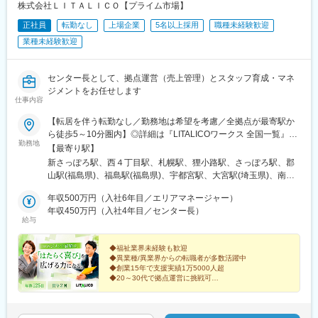
残業はほぼないので、定時に帰ることが可能です。（残業時間月
株式会社ＬＩＴＡＬＩＣＯ【プライム市場】
30分程度）
正社員
転勤なし
上場企業
5名以上採用
職種未経験歓迎
■研修制度
業種未経験歓迎
・各事業所の座学・実技研修、年次に応じたフォローアップ研修
に加え、キャリア志向の社員に向けた管理職育成研修など多様な
研修・フォロー体制を用意しています。
センター長として、拠点運営（売上管理）とスタッフ育成・マネ
・キャリアアップに必要な資格は1~3年目にかけて取得が可能で
ジメントをお任せします
仕事内容
す。
※資格取得に必要な外部講習や試験は出社扱い・費用全額支給し全
【転居を伴う転勤なし／勤務地は希望を考慮／全拠点が最寄駅か
面的にバックアップいたします。
ら徒歩5～10分圏内】◎詳細は『LITALICOワークス 全国一覧』の
勤務地
検索でご確認いただけます。■北海道：札幌、函館■福島県：福
【最寄り駅】
■キャリアアップの流れ（例）
島、郡山■栃木県：宇都宮■埼玉県：さいたま、和光、所沢、越
新さっぽろ駅、西４丁目駅、札幌駅、狸小路駅、さっぽろ駅、郡
・1年目：初任者研修取得。基礎的な介護技術を身に付ける。
谷、草加、朝霞■千葉県：千葉、柏、船橋、松戸、市原■東京都：
山駅(福島県)、福島駅(福島県)、宇都宮駅、大宮駅(埼玉県)、南与
・2,3年目：実務者研修終了。後輩指導にも関わる存在へ。
東京23区、八王子、三鷹、府中、立川■神奈川県：横浜、川崎、
野駅、和光市駅、小手指駅、南越谷駅、草加駅、栄町駅(千葉県)、
・3年目以降：介護福祉士取得。現場リーダーやサービス提供責任
横須賀、大和、厚木■静岡県：静岡、浜松、富士■愛知県：名古
年収500万円（入社6年目／エリアマネージャー）
柏駅、西船橋駅、松戸駅、水道橋駅、錦糸町駅、岩本町駅、日暮
者へ。
屋、春日井、尾張旭、豊明、一宮、豊田、岡崎■新潟県：新潟■富
年収450万円（入社4年目／センター長）
里駅(舎人ライナー)、葛西駅、新板橋駅、亀有駅、新小岩駅、向原
・5年目以降：計画作成担当やケアマネージャーなど、専門職とし
給与
山県：富山■大阪府：大阪、池田■奈良県：奈良■京都府：京都、
駅(東京都)、赤羽駅、高田馬場駅、蒲田駅、五反田駅、内幸町駅、
て活動の場が広がる
宇治■岡山県：倉敷■広島県：広島、福山■熊本県：熊本■福岡県：
中目黒駅、南新宿駅、新宿御苑前駅、京王八王子駅、三鷹駅、府
久留米※上記には新規開設予定（住所未確定）の拠点もございま
◆福祉業界未経験も歓迎
中駅(東京都)、立川南駅、立川北駅、センター南駅、新横浜駅、関
■1日のスケジュール（例）
◆異業種/異業界からの転職者が多数活躍中
す。※上記以外の拠点希望も歓迎※別拠点（ご希望エリア内）での
内駅、桜木町駅、戸塚駅、京急川崎駅、川崎駅、二俣川駅、本厚
8：00 事業所へ出勤、訪問先の確認と準備
◆創業15年で支援実績1万5000人超
ご案内になる可能性あり※受動喫煙対策：屋内全面禁煙★全国に拠
木駅、新潟駅、新静岡駅、浜松駅、丸の内駅(愛知県)、名鉄名古屋
◆20～30代で拠点運営に挑戦可
9：00 A様宅 デイサービスの送り出し
点があり事例も豊富！共通の相談チャットで、拠点を超えて相談
駅、久屋大通駅、岩塚駅、高蔵寺駅、藤が丘駅(愛知県)、八事駅、
10：30 B様宅 掃除・洗濯
「売上だけで終わらないマネジメントへ」
することができます。
平安通駅、勝川駅、尾張一宮駅、金山駅(愛知県)、豊田市駅、東岡
12：00 お昼休憩（事業所内でも外でもOK）
誰かの人生に向き合い社会課題の解決に挑む仲間を募集
崎駅、北新地駅、大阪梅田駅(阪急線)、西梅田駅、西中島南方駅、
します