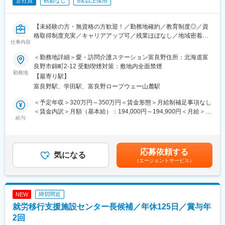
正社員
転勤なし
5名以上採用
【未経験の方・無資格の方歓迎！／勤務地確約／教育制度◎／資
格取得制度充実／キャリアアップ可／残業ほぼなし／地域密着型
仕事内容
の少人数介護施設／社会貢献性◎】
＜勤務地詳細＞愛・訪問介護ステーション富良野住所：北海道富
★介護現場で経験を積み、資格取得もしながら介護の専門職をめ
良野市錦町2-12 受動喫煙対策：敷地内全面禁煙
ざしていただきます。
勤務地
【最寄り駅】
富良野駅、学田駅、富良野ロープウェー山麓駅
■業務内容
北海道富良野市を中心に、ご利用者様のご自宅へ訪問し、生活を
＜予定年収＞320万円～350万円＜賃金形態＞月給制補足事項なし
支えるお仕事です。
＜賃金内訳＞月額（基本給）：194,000円～194,900円＜月給＞
給与
194,000円～194,900円＜昇給有無＞有＜残業手当＞有＜給与補足
・身体介護（入浴・排せつ・食事介助など）
＞2年目昇給あり。その他時間外手当通勤手当役職手当 など賃金
・生活援助（掃除・洗濯・買い物など）
はあくまでも目安の金額であり、選考を通じて上下する可能性が
・日常の見守りや声かけ
あります。月給(月額)は固定手当を含めた表記です。
応募依頼する
気になる
（エージェントサービス）
訪問介護は、流れ作業ではありません。
その方の生活空間の中で、その人らしさを守る支援を行います。
四季の移ろいを感じるこの町で、
ご利用者様の“当たり前の日常”を守ります。
締切間近
NEW
就労移行支援施設センター長候補／年休125日／賞与年
最初は必ず先輩が同行。
一人で任せることはありませんのでご安心ください。
2回