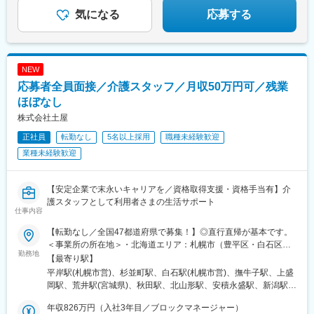
用会社負担等の移住支援あり（規定有）・U・Iターン転勤希望者
気になる
応募する
への1年間の支援あり（規定有）★江戸川・川崎・湘南・川越・香
川・徳島・青森にて新規事業所オープン！
NEW
応募者全員面接／介護スタッフ／月収50万円可／残業
ほぼなし
株式会社土屋
正社員
転勤なし
5名以上採用
職種未経験歓迎
業種未経験歓迎
【安定企業で末永いキャリアを／資格取得支援・資格手当有】介
護スタッフとして利用者さまの生活サポート
仕事内容
【転勤なし／全国47都道府県で募集！】◎直行直帰が基本です。
＜事業所の所在地＞・北海道エリア：札幌市（豊平区・白石区）
勤務地
／函館市・東北エリア：岩手市／仙台市／秋田市／山形市／郡山
【最寄り駅】
市／弘前市・関東エリア：茨城市／栃木市／高崎市／大宮市／習
平岸駅(札幌市営)、杉並町駅、白石駅(札幌市営)、撫牛子駅、上盛
志野市／板橋区／多摩市／相模原市／藤沢市／甲府市・東海エリ
岡駅、荒井駅(宮城県)、秋田駅、北山形駅、安積永盛駅、新潟駅、
ア：静岡市／岡崎市／岐阜市／四日市市／名古屋市・北信越エリ
水戸駅、小山駅、高崎駅、大宮駅(埼玉県)、京成津田沼駅、志村坂
ア：新潟市／富山市／金沢市／福井市／長野市・関西エリア：大
年収826万円（入社3年目／ブロックマネージャー）
上駅、多摩センター駅、相模原駅、藤沢駅、国母駅、市役所前駅