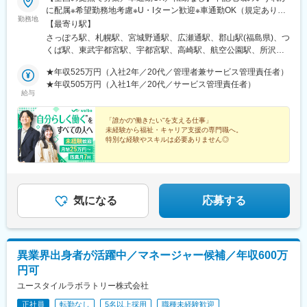
に配属※希望勤務地考慮※U・Iターン歓迎※車通勤OK（規定あり）
勤務地
■北海道・東北北海道、宮城、福島■関東茨城、栃木、群馬、埼
【最寄り駅】
玉、千葉、東京、神奈川 ■中部新潟、富山、石川、長野、岐阜、
さっぽろ駅、札幌駅、宮城野通駅、広瀬通駅、郡山駅(福島県)、つ
静岡、愛知■近畿三重、滋賀、京都、大阪、兵庫、奈良、和歌山 ■
くば駅、東武宇都宮駅、宇都宮駅、高崎駅、航空公園駅、所沢
中国岡山、広島、山口 ■四国香川、愛媛 ■九州福岡、佐賀、長崎、
駅、新越谷駅、北朝霞駅、川越駅、西川口駅、大宮駅(埼玉県)、草
熊本、大分、宮崎、鹿児島、沖縄＼新規開所予定センター／■R三
★年収525万円（入社2年／20代／管理者兼サービス管理責任者）
加駅、春日部駅、西船橋駅、松戸駅、京成千葉駅、千葉駅、本八
宮／神戸市中央区御幸通6-1-20■津駅前／津市栄町3-142-1■ウェ
★年収505万円（入社1年／20代／サービス管理責任者）
幡駅(総武線)、秋葉原駅、三鷹駅、北千住駅、町田駅、錦糸町駅、
給与
ルとばた／北九州市戸畑区汐井町1-6■那覇／那覇市久茂地2-8-1■
池袋駅、京王八王子駅、渋谷駅、荻窪駅、府中駅(東京都)、蒲田
本八幡／市川市南八幡4-15-15■三田駅前／三田市駅前町1-38■泉
駅、新横浜駅、本厚木駅、藤沢駅、溝の口駅、上大岡駅、戸塚
佐野／大阪府泉佐野市上町3-3-18■佐賀／佐賀市駅前中央1-7-1■つ
「誰かの“働きたい”を支える仕事」
駅、横須賀中央駅、川崎駅、京急川崎駅、平塚駅、向ケ丘遊園
未経験から福祉・キャリア支援の専門職へ。
くば／つくば市吾妻1-10-1■相模大野／相模原市南区相模大野3-
駅、橋本駅(神奈川県)、相模大野駅、横浜駅、新潟駅、電気ビル前
特別な経験やスキルは必要ありません◎
19-13■新横浜西口／横浜市神奈川区鶴屋町2-2-17■宮崎橘通／宮
駅、北鉄金沢駅、松本駅、長野駅、名鉄岐阜駅、静岡駅、新浜松
崎市橘通東4-1-2※いずれも開所予定となります。◎受動喫煙対策
◇月給25万円～＋賞与年2回
駅、浜北駅、沼津駅、名鉄名古屋駅、名古屋駅、今池駅(愛知県)、
◇家族手当・住宅手当あり
あり
金山駅(愛知県)、東岡崎駅、あすなろう四日市駅、津駅、島ノ関
◇年休120日以上＆残業月7hで働きやすさも
駅、四条駅(京都市営)、烏丸駅、京都河原町駅、西院駅(阪急線)、
桃山御陵前駅、烏丸御池駅、大阪阿部野橋駅、大阪駅、新大阪
気になる
応募する
駅、淡路駅、文の里駅、枚方市駅、大阪城北詰駅、堺筋本町駅、
泉佐野駅、三宮・花時計前駅、尼崎駅(東海道本線)、姫路駅、西宮
北口駅、三田駅(兵庫県)、神戸三宮駅(阪神)、奈良駅、近鉄奈良
駅、新王寺駅、和歌山市駅、岡山駅前駅、倉敷市駅、横川一丁目
異業界出身者が活躍中／マネージャー候補／年収600万
駅、稲荷町駅(広島県)、広島駅、福山駅、呉駅、銀山町駅、西条駅
円可
(広島県)、下関駅、高松築港駅、松山市駅、天神駅、博多駅、小倉
駅(福岡県)、黒崎駅、西鉄久留米駅、戸畑駅、佐賀駅、八千代町
ユースタイルラボラトリー株式会社
駅、水道町駅、新水前寺駅前駅、熊本駅前駅、古国府駅、宮崎
正社員
転勤なし
5名以上採用
職種未経験歓迎