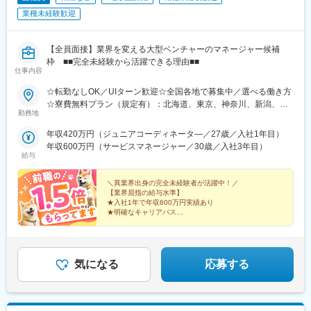
駅、高見橋駅、県庁前駅(沖縄県)、大通駅、榴ケ岡駅、あおば通
業種未経験歓迎
駅、南越谷駅、朝霞台駅、本川越駅、八木崎駅、京成西船駅、本
八幡駅(都営線)、岩本町駅、八王子駅、府中本町駅、京急蒲田駅、
桜木町駅、石上駅、武蔵溝ノ口駅、登戸駅、神奈川駅、地鉄ビル
【全員面接】業界を変える大型ベンチャーのマネージャー候補
前駅、西松本駅、市役所前駅(長野県)、岐阜駅、新静岡駅、浜松
枠 ■■完全未経験から活躍できる理由■■
駅、近鉄名古屋駅、千種駅、東別院駅、近鉄四日市駅、大津駅、
仕事内容
祇園四条駅、西院駅(京福線)、伏見桃山駅、丸太町駅(京都市営)、
天王寺駅前駅、福島駅(大阪環状線)、西中島南方駅、ＪＲ淡路駅、
☆転勤なしOK／UIターン歓迎☆全国各地で募集中／選べる働き方
昭和町駅(大阪府)、枚方公園駅、大阪ビジネスパーク駅、本町駅、
☆寮費無料プラン（規定有）：北海道、東京、神奈川、新潟、三
勤務地
貿易センター駅、神戸三宮駅(阪急・神戸高速)、山陽姫路駅、阪神
重、滋賀、沖縄☆マイカー通勤手当有【1／地元マネージャーコー
国道駅、三田本町駅、三宮駅(神戸新交通)、王寺駅、岡山駅、倉敷
ス】◇地元採用・転勤なし可■東北／北海道、青森、岩手、宮城、
年収420万円（ジュニアコーディネータ―／27歳／入社1年目）
駅、横川駅、的場町駅、高松駅(香川県)、西鉄福岡駅、祇園駅(福
山形、福島■関東甲信越／茨城、栃木、群馬、埼玉、千葉、東京、
年収600万円（サービスマネージャー／30歳／入社3年目）
岡県)、平和通駅、黒崎駅前駅、長崎駅前駅、通町筋駅、新水前寺
神奈川、新潟、富山、山梨、長野■東海／岐阜、静岡、愛知、三重
給与
駅、熊本駅、鹿児島中央駅前駅、美栄橋駅、西４丁目駅、北１２
■関西／滋賀、京都、大阪、兵庫、奈良、和歌山■中国・四国／岡
条駅、仙台駅、仙台駅(地下鉄)、川越市駅、新千葉駅、栄町駅(千
山、広島、山口、徳島、香川、愛媛、高知■九州／福岡、佐賀、長
＼異業界出身の完全未経験者が活躍中！／
葉県)、京成八幡駅、末広町駅(東京都)、府中競馬正門前駅、馬車
崎、熊本、大分、宮崎、鹿児島、沖縄☆江戸川・川崎・湘南・川
【業界屈指の給与水準】
道駅、梶が谷駅、反町駅、電鉄富山駅・エスタ前駅、北松本駅、
★入社1年で年収600万円実績あり
越・香川・徳島・青森・多摩川にて新規オープン★別事業へのキ
★明確なキャリアパス
日吉町駅、第一通り駅、太閤通駅、車道駅、四日市駅、びわ湖浜
ャリアチェンジによる昇格可能☆ページ下部「勤務地の一例」も
★介護経験ゼロからマネージャー輩出
大津駅、大宮駅(京都府)、清水五条駅、西大路三条駅、桃山駅、阿
ご参照ください【2／全国マネージャーコース】◆全国募集／引越
★資格取得費用は会社負担
倍野駅(地下鉄)、西梅田駅、南方駅(大阪府)、美章園駅、京橋駅(大
し手当・社宅◆入社半年の養成期間中は東京・神奈川・埼玉／所
★完全週休2日／転勤なし・UIターン可
阪府)、長堀橋駅、西川緑道公園駅、横川駅(広島県)、猿猴橋町
在地はHP参照⇒養成期間後の勤務地は現在お住まいの地域又はジ
気になる
応募する
駅、片原町駅(香川県)、市役所前駅(愛媛県)、中洲川端駅、天神南
ェネラルマネージャーと相談の上決定◆引越し手当支給・家賃無
駅、西黒崎駅、旦過駅、長崎駅(長崎県)、九品寺交差点駅、国府駅
料の借り上げ社宅提供☆早期キャリアアップしたい方に最適なポ
(熊本県)、祇園橋駅、加治屋町駅、鹿児島中央駅、旭橋駅
ジション