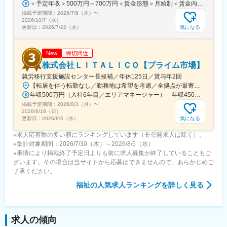
＜予定年収＞500万円～700万円＜賃金形態＞月給制＜賃金内訳＞月額（基本給）：350,000円～500,000円＜月給＞350,000円～500,000円＜昇給有無＞有＜残業手当＞有賃金はあくまでも目安の金額であり、選考を通じて上下する可能性があります。月給(月額)は固定手当を含めた表記です。
掲載予定期間：
2026/7/9（木）
〜
2026/10/7（水）
気になる
更新日：
2026/7/22（水）
締切間近
New
株式会社ＬＩＴＡＬＩＣＯ【プライム市場】
就労移行支援施設センター長候補／年休125日／賞与年2回
【転居を伴う転勤なし／勤務地は希望を考慮／全拠点が最寄駅から徒歩5～10分圏内】◎詳細は『LITALICOワークス 全国一覧』の検索でご確認いただけます。■北海道：札幌、函館■福島県：福島、郡山■栃木県：宇都宮■埼玉県：さいたま、和光、所沢、越谷、草加、朝霞■千葉県：千葉、柏、船橋、松戸、市原■東京都：東京23区、八王子、三鷹、府中、立川■神奈川県：横浜、川崎、横須賀、大和、厚木■静岡県：静岡、浜松、富士■愛知県：名古屋、春日井、尾張旭、豊明、一宮、豊田、岡崎■新潟県：新潟■富山県：富山■大阪府：大阪、池田■奈良県：奈良■京都府：京都、宇治■岡山県：倉敷■広島県：広島、福山■熊本県：熊本■福岡県：久留米※上記には新規開設予定（住所未確定）の拠点もございます。※上記以外の拠点希望も歓迎※別拠点（ご希望エリア内）でのご案内になる可能性あり※受動喫煙対策：屋内全面禁煙★全国に拠点があり事例も豊富！共通の相談チャットで、拠点を超えて相談することができます。
年収500万円（入社6年目／エリアマネージャー） 年収450万円（入社4年目／センター長）
掲載予定期間：
2026/8/3（月）
〜
2026/8/16（日）
気になる
更新日：
2026/8/5（水）
※求人応募数の多い順にランキングしています（非公開求人は除く）。
※集計対象期間：2026/7/30（木）～2026/8/5（水）
※事情により掲載終了予定日よりも前に求人募集が終了していることもご
ざいます。その場合は当サイトから応募はできませんので、あらかじめご
了承ください。
福祉
の人気求人ランキングを詳しく見る
求人の傾向