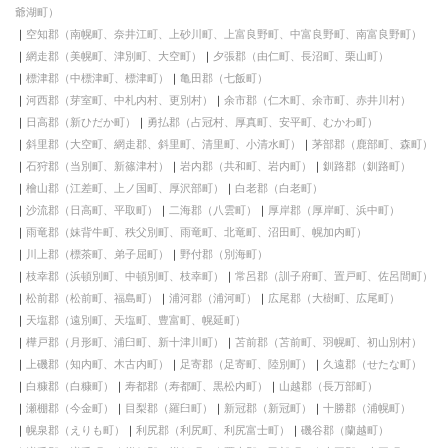
爺湖町）
空知郡（南幌町、奈井江町、上砂川町、上富良野町、中富良野町、南富良野町）
網走郡（美幌町、津別町、大空町）
夕張郡（由仁町、長沼町、栗山町）
標津郡（中標津町、標津町）
亀田郡（七飯町）
河西郡（芽室町、中札内村、更別村）
余市郡（仁木町、余市町、赤井川村）
日高郡（新ひだか町）
勇払郡（占冠村、厚真町、安平町、むかわ町）
斜里郡（大空町、網走郡、斜里町、清里町、小清水町）
茅部郡（鹿部町、森町）
石狩郡（当別町、新篠津村）
岩内郡（共和町、岩内町）
釧路郡（釧路町）
檜山郡（江差町、上ノ国町、厚沢部町）
白老郡（白老町）
沙流郡（日高町、平取町）
二海郡（八雲町）
厚岸郡（厚岸町、浜中町）
雨竜郡（妹背牛町、秩父別町、雨竜町、北竜町、沼田町、幌加内町）
川上郡（標茶町、弟子屈町）
野付郡（別海町）
枝幸郡（浜頓別町、中頓別町、枝幸町）
常呂郡（訓子府町、置戸町、佐呂間町）
松前郡（松前町、福島町）
浦河郡（浦河町）
広尾郡（大樹町、広尾町）
天塩郡（遠別町、天塩町、豊富町、幌延町）
樺戸郡（月形町、浦臼町、新十津川町）
苫前郡（苫前町、羽幌町、初山別村）
上磯郡（知内町、木古内町）
足寄郡（足寄町、陸別町）
久遠郡（せたな町）
白糠郡（白糠町）
寿都郡（寿都町、黒松内町）
山越郡（長万部町）
瀬棚郡（今金町）
目梨郡（羅臼町）
新冠郡（新冠町）
十勝郡（浦幌町）
幌泉郡（えりも町）
利尻郡（利尻町、利尻富士町）
磯谷郡（蘭越町）