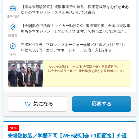
【業界未経験歓迎】複数事業所の運営・採用育成等をお任せ◆あ
なたのマネジメントスキルを活かして活躍◎
仕事内容
【全国拠点で活躍！マイカー勤務OK】養成期間後、全国の複数事
務所をマネジメントしていただきます。＼担当エリアは相談可
勤務地
能！／近隣エリアまたは全国から好きなエリアを相談できます！
《養成期間中の勤務地》現在は東京、横浜、埼玉、福岡の事業所
年収800万円（ブロックマネージャー候補／39歳／入社4年目）
で行っていますが、ご希望に合わせて、お住まいのエリアで行う
年収700万円（エリアマネージャー／36歳／入社2年目）
ことも可能です。また社宅の利用もできますので、ご面接時にお
給与
気軽にご相談ください。《養成期間後の勤務地》全国47都道府県
が対象※現在お住まいの地域又はジェネラルマネージャーと相談の
あなたの経験を、次は“社会課題を解く事業運営”へ
上決定《配属事業部について》障害福祉事業では「重度訪問介
拡大中の成長企業で、複数拠点を動かす統括ポジション
護」と「グループホーム」、高齢者事業では「訪問介護事業」を
展開しています。配属に関しては、適性や条件等に応じて、配属
の事業部を決定。あなたの適性や能力を活かせる適切な部署でご
活躍いただきます。※入社後のキャリアチェンジも可能です。気に
なる点はご相談ください。☆引越し手当支給・借り上げ社宅提供
気になる
応募する
あり（無料）
NEW
未経験歓迎／学歴不問【WEB説明会＋1回面接】介護