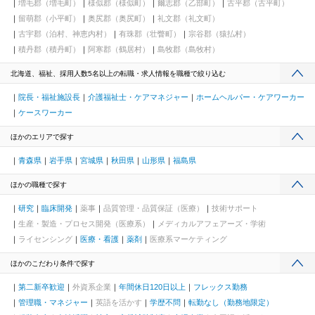
増毛郡（増毛町）
様似郡（様似町）
爾志郡（乙部町）
古平郡（古平町）
留萌郡（小平町）
奥尻郡（奥尻町）
礼文郡（礼文町）
古宇郡（泊村、神恵内村）
有珠郡（壮瞥町）
宗谷郡（猿払村）
積丹郡（積丹町）
阿寒郡（鶴居村）
島牧郡（島牧村）
北海道、福祉、採用人数5名以上の転職・求人情報を職種で絞り込む
院長・福祉施設長
介護福祉士・ケアマネジャー
ホームヘルパー・ケアワーカー
ケースワーカー
ほかのエリアで探す
青森県
岩手県
宮城県
秋田県
山形県
福島県
ほかの職種で探す
研究
臨床開発
薬事
品質管理・品質保証（医療）
技術サポート
生産・製造・プロセス開発（医療系）
メディカルアフェアーズ・学術
ライセンシング
医療・看護
薬剤
医療系マーケティング
ほかのこだわり条件で探す
第二新卒歓迎
外資系企業
年間休日120日以上
フレックス勤務
管理職・マネジャー
英語を活かす
学歴不問
転勤なし（勤務地限定）