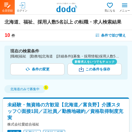
会員登録
ログイン
気になる
メニュー
北海道、福祉、採用人数5名以上
の転職・求人検索結果
10
条件で並び替え
件
現在の検索条件
[職種]福祉 [勤務地]北海道 [詳細条件](募集・採用情報)採用人数5名以上
新着求人をいつでもチェック
条件の変更
この条件を保存
北海道
のみで募集中
未経験・無資格の方歓迎【北海道／富良野】介護スタ
ッフ◇面接1回／正社員／勤務地確約／資格取得制度充
実
株式会社愛総合福祉