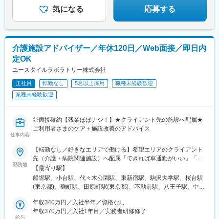
13：30 C様宅 入浴介助
石橋阪大前駅、京都河原町駅、烏丸御池駅、大宮駅(京都府)、京都
気になる
応募する
15：00 D様宅 排泄介助・掃除
駅、東寺駅、桃山御陵前駅、宇治駅(奈良線)、椥辻駅、倉敷市駅、
16：00 E様宅 買い物代行
広島駅、稲荷町駅(広島県)、横川駅、立町駅、水道町駅、新札幌
17：00 管理者へ1日の報告、帰宅
駅、西８丁目駅、豊水すすきの駅、曽根田駅、新越谷駅、葭川公
園駅、京成西船駅、九段下駅、秋葉原駅、日暮里駅、板橋駅、大
※最初は必ず先輩が同行します！
介護施設アドバイザー／年休120日／Web面接／即日内
塚駅(東京都)、赤羽岩淵駅、西早稲田駅、京急蒲田駅、不動前駅、
定OK
新橋駅、代官山駅、新宿駅、新宿三丁目駅、八王子駅、府中競馬
■当社について
正門前駅、立川駅、日本大通り駅、静岡駅、第一通り駅、伏見駅
ユースタイルラボラトリー株式会社
年齢や経験は問わず興味を持っていただいた方とは全員と面接を
(愛知県)、近鉄名古屋駅、栄町駅(愛知県)、大曽根駅、名鉄一宮
させていただいております。会社説明会を随時開催しております
正社員
転勤なし
5名以上採用
職種未経験歓迎
駅、尾頭橋駅、新豊田駅、東梅田駅、中津駅(地下鉄)、福島駅(大
ので、お気軽にご参加ください♪
業種未経験歓迎
阪府・阪神線)、新大阪駅、祇園四条駅、四条駅(京都市営)、四条
大宮駅、九条駅(京都府)、伏見桃山駅、倉敷駅、松川町駅、横川駅
(広島県)、紙屋町東駅、通町筋駅、大通駅、北１２条駅、すすきの
◎面接確約【残業ほぼナシ！】★クライアント先の施設へ配属★
駅、千葉中央駅、東中山駅、後楽園駅、神田駅(東京都)、西日暮里
ご利用者さまのケア＋施設改善のアドバイス
駅、下板橋駅、大塚駅前駅、学習院下駅、大崎広小路駅、虎ノ門
仕事内容
駅、恵比寿駅、都庁前駅、府中本町駅、馬車道駅、日吉町駅、新
浜松駅、国際センター駅、名古屋駅、栄駅(愛知県)、西一宮駅、大
【転勤なし／好きなエリアで働ける】希望エリアのクライアント
阪梅田駅(阪神線)、中津駅(大阪府・阪急線)、渡辺橋駅、南方駅(大
先（介護・病院関連施設）へ配属「できれば車通勤がいい」「未
勤務地
阪府)、清水五条駅、烏丸駅、十条駅(京都府・近鉄線)、桃山駅、
経験なので先輩スタッフと一緒に働きたい」等ご相談ください！
【最寄り駅】
猿猴橋町駅、的場町駅、横川一丁目駅、県庁前駅(広島県)、九品寺
━━【配属エリア】━━＜1＞北海道・東北／北海道、岩手※、宮
船堀駅、小台駅、代々木公園駅、東新宿駅、駒沢大学駅、桜台駅
交差点駅
城、福島＜2＞北関東／茨城、栃木、群馬＜3＞首都圏／東京、神
(東京都)、麹町駅、田原町駅(東京都)、不動前駅、八王子駅、中野
奈川、埼玉、千葉＜4＞甲信越／長野、新潟＜5＞東海／愛知、静
坂上駅、調布駅、蓮根駅、後楽園駅、東久留米駅、苗穂駅、琴似
岡、岐阜＜6＞関西／大阪、京都、兵庫、和歌山、奈良※＜7＞中
年収340万円／入社半年／資格なし
駅(函館本線)、新道東駅、西２８丁目駅、郡山駅(福島県)、愛子
四国／広島※、岡山※＜8＞九州／福岡、熊本※、長崎※、大分※、鹿
年収370万円／入社1年目／実務者研修修了
駅、北仙台駅、泉中央駅、作並駅、境町駅、高崎駅、東武宇都宮
給与