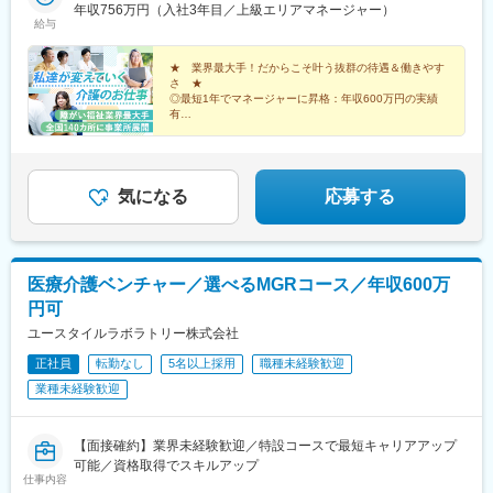
阪市／宇治市／西宮市／奈良市／大津市／和歌山市／新宮市・中
年収756万円（入社3年目／上級エリアマネージャー）
(長野県)、県庁前駅(富山県)、上諸江駅、八ツ島駅、岐阜駅、静岡
給与
四国エリア：鳥取市／松江市／岡山市／福山市／広島市／下関市
駅、東岡崎駅、新瑞橋駅、中川原駅、瀬田駅(滋賀県)、宇治駅(奈
／徳島市／高松市／松山市／高知市・九州エリア：福岡市／糟屋
良線)、天満橋駅、西宮駅、奈良駅、六十谷駅、新宮駅、鳥取駅、
郡粕屋町／北九州市／久留米市／佐賀市／長崎市／熊本市／大分
★ 業界最大手！だからこそ叶う抜群の待遇＆働きやす
松江駅、備前西市駅、東福山駅、比治山橋駅、幡生駅、阿波富田
さ ★
市／宮崎市／鹿児島市／沖縄市※受動喫煙防止対策：敷地内禁煙※
駅、元山駅(香川県)、道後公園駅、知寄町二丁目駅、吉塚駅、柚須
◎最短1年でマネージャーに昇格：年収600万円の実績
駐車場あり！車、バイク、自転車などの通勤OK ※地域による※担
駅、木屋瀬駅、西鉄久留米駅、佐賀駅、茂里町駅、健軍町駅、大
有
当するご利用者のご自宅へ訪問していただきます。※ご希望をお伺
◎マネージャーへ昇格後は月給45万円以上可
分駅、宮崎駅、天文館通駅、古島駅、南平岸駅、新津田沼駅、志
◎残業ほぼなし／直行直帰OK！
いし、通いやすい範囲を考慮の上で訪問先を決定いたします！
村三丁目駅、権堂駅、新富町駅(富山県)、妙音通駅、谷町四丁目
駅、西宮駅(ＪＲ線)、新大宮駅、南区役所前駅、道後温泉駅、馬出
九大病院前駅、新木屋瀬駅、スタジアムシティノース駅、いづろ
気になる
応募する
通駅、長野駅、丸の内駅(富山県)、呼続駅、市役所前駅(広島県)、
浦上駅、甲東中学校前駅
医療介護ベンチャー／選べるMGRコース／年収600万
円可
ユースタイルラボラトリー株式会社
正社員
転勤なし
5名以上採用
職種未経験歓迎
業種未経験歓迎
【面接確約】業界未経験歓迎／特設コースで最短キャリアアップ
可能／資格取得でスキルアップ
仕事内容