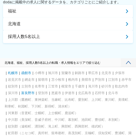
dodaに掲載中の求人に関するデータを、カテゴリごとにご紹介します。
福祉
北海道
採用人数5名以上
北海道、福祉、採用人数5名以上の転職・求人情報をエリアで絞り込む
札幌市
函館市
小樽市
旭川市
室蘭市
釧路市
帯広市
北見市
夕張市
岩見沢市
網走市
留萌市
苫小牧市
稚内市
美唄市
芦別市
江別市
赤平市
紋別市
士別市
名寄市
三笠市
根室市
千歳市
滝川市
砂川市
歌志内市
深川市
富良野市
登別市
恵庭市
伊達市
北広島市
石狩市
北斗市
上川郡（鷹栖町、東神楽町、当麻町、比布町、愛別町、上川町、東川町、美瑛町、
和寒町、剣淵町、下川町、新得町、清水町）
河東郡（音更町、士幌町、上士幌町、鹿追町）
中川郡（美深町、音威子府村、中川町、幕別町、池田町、豊頃町、本別町）
紋別郡（遠軽町、湧別町、滝上町、興部町、西興部村、雄武町）
虻田郡（ニセコ町、真狩村、留寿都村、喜茂別町、京極町、倶知安町、豊浦町、洞