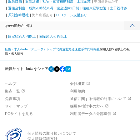
服装自由
女性活躍
社宅・家賃補助制度
上場企業
中国語を活かす
退職金制度
残業20時間未満
完全週休2日制
職種未経験歓迎
土日祝休み
原則定時退社
海外出張あり
U・Iターン支援あり
ほかの固定給で探す
固定給25万円以上
固定給35万円以上
転職・求人doda（デューダ）トップ
北海道
北海道
医療系専門職
福祉
採用人数5名以上の転
職・求人情報
転職サイト dodaをシェア
ヘルプ
会社概要
拠点一覧
利用規約
免責事項
通信に関する情報の利用について
サイトマップ
採用を検討中の方へ
PCサイトを見る
利用者データの外部送信
個人情報の取り扱いについて
個人情報保護方針