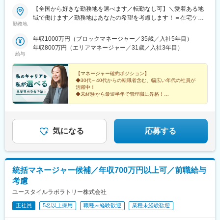
【全国から好きな勤務地を選べます／転勤なし可】＼愛着ある地
域で働けます／勤務地はあなたの希望を考慮します！＝在宅ケア
勤務地
事業＝【1／全国マネージャーコース】☆早期キャリアアップした
い方に最適なポジション☆引越し手当支給・家賃無料の借り上げ
年収1000万円（ブロックマネージャー／35歳／入社5年目）
社宅提供◆全国募集◆四国・東北・関西・岐阜・長野で強化募集
年収800万円（エリアマネージャー／31歳／入社3年目）
中◆入社半年は東京・神奈川・埼玉⇒養成期間後の勤務地は現在
給与
お住まいの地域又はジェネラルマネージャーと相談の上決定《養
成期間中の勤務地》東京、神奈川、埼玉※所在地はHP記載【2／地
【マネージャー確約ポジション】
元マネージャーコース】☆地元採用・転勤なしOK☆別事業へのキ
◆30代～40代からの転職者含む、幅広い年代の社員が
活躍中！
ャリアチェンジによる昇格可能◆勤務地はページ下部『勤務地一
◆未経験から最短半年で管理職に昇格！
覧』を参照ください└湘南・川越・香川・川崎・江戸川・徳島・
青森・多摩川に新規オープン！＝施設ケア事業＝【転勤なしOK／
これからのキャリアに迷いがある方。
下記エリアの希望勤務地で勤務】■北海道・東北／北海道、宮城■
これまでの経験を新しい領域で活かしたい方。
そんなあなたを、私たちは歓迎します。
関東／茨城、栃木、群馬、埼玉、東京、神奈川■甲信越・北陸／新
気になる
応募する
潟■関西／兵庫■東海／静岡、愛知■中国・四国／岡山、広島■九
州・沖縄／福岡、佐賀☆養成期間は最寄り施設勤務
統括マネージャー候補／年収700万円以上可／前職給与
考慮
ユースタイルラボラトリー株式会社
正社員
5名以上採用
職種未経験歓迎
業種未経験歓迎