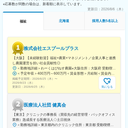
ら、2年目以降の職種（施設 or 本社）が決定します。本社勤務に
※応募数が同数の場合は、新着順に表示しています。
なりますと、経理、総務、人事など事務系の仕事が中心になりま
更新日：
2026/8/6（木）
す。また、一度本社帰任した後でも、希望すれば現場復帰も可能
です。
北海道
採用人数5名以上
福祉
■就業環境：残業はほぼなし、休みもしっかり取得できるため非常
に働きやすい環境が整っております。定着率も高く実際にここ3年
間で入社した新卒の離職率は6％と非常に低い数値です。また配属
先は現在のご住所から考慮し決定いたします。
■研修制度：入社後1週間、本社で研修を行います。その後の配属
株式会社エスプールプラス
先においても、国家資格をもった先輩社員によるマンツーマンの
OJTを行いながら実務を覚えて頂きます。技術はすぐに身に付き
【大阪】【未経験歓迎】福祉×農業×マネジメント／企業人事と連携
ます。さらにレベルアップしたい方には外部の研修にも100％会
し農園運営を担い社会貢献性◎
社が費用負担します。3ヶ月に1度はフォローアップ研修という形
＜勤務地詳細＞わーくはぴねす農園※大阪住所：大阪府 受動喫煙対策：敷地内全面禁煙変更の範囲：会社の定める事業所
で本社研修を実施し、資格取得についても全面バックアップ。未
＜予定年収＞400万円～600万円＜賃金形態＞月給制＜賃金内訳＞月額（基本給）：280,000円～420,000円＜月給＞280,000円～420,000円＜昇給有無＞有＜残業手当＞有＜給与補足＞※予定年収はあくまでも目安の金額であり、選考を通じて上下する可能性があります。■昇給：年2回（8月・2月）■賞与：年2回（7月・12月）賃金はあくまでも目安の金額であり、選考を通じて上下する可能性があります。月給(月額)は固定手当を含めた表記です。
経験・無資格であっても安心できる研修制度は非常に整っていま
掲載予定期間：
す。
2026/6/25（木）
〜
2026/9/23（水）
気になる
更新日：
2026/6/25（木）
医療法人社団 健真会
【東京】クリニックの事務長（買収先の経営管理・バックオフィス
業務）急成長する医療法人◇土日祝休
＜勤務地詳細＞東京都内のクリニック住所：東京都 受動喫煙対策：敷地内全面禁煙変更の範囲：会社の定める事業所