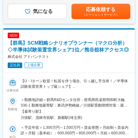
＞332,400円～482,400円（一律手当を含む）＜昇給有無＞有＜残
・引渡し
■同社の魅力：
業手当＞有＜給与補足＞※経験、能力等を考慮の上、決定■賞与：
応募依頼する
お客様への資産提案、変更工事打合せ、融資相談など、お客様の
気になる
パナソニックGでのtoBの価値発揮を担う企業です。業務用冷蔵庫
年2回（2月、8月）※会社業績及び人事評価により決定■昇給：年1
（エージェントサービス）
住宅取得を検討からお引渡しまで一貫してサポートして頂きま
や商業施設の空調機器、太陽光発電システムまで多岐渡る商材を
回（7月）■職務手当は25時間分の固定残業手当として支給■技能
す。
扱う中で、販売から設置、購入後のメンテナンスまで全てを自社
手当：10,000円（宅建）～（※その他対象資格あり）■販売戸数に
※総合職としての採用となるため、分譲マンション営業以外でも
で一貫して行い、得られたデータをシステムに還元する事で、顧
応じて別途営業報奨金を支給いたします賃金はあくまでも目安の
54社あるグループ展開により、幅の広いキャリアビジョンがござ
客の事業効率化、見える化、最適化に貢献しています。
金額であり、選考を通じて上下する可能性があります。月給(月額)
NEW
います。
ワンストップでサービスを提供しており、顧客のニーズに総合的
は固定手当を含めた表記です。
【群馬】SCM戦略シナリオプランナー（マクロ分析）
に応えられる為、顧客からの信頼も厚く継続的に繋がる事で、安
■業務の特徴：
◇半導体試験装置世界シェア1位／熊谷舘林アクセス◎
定した経営を保っています。
チーム単位でマンション一棟を担当・販売するのが同社の営業の
株式会社 アドバンテスト
特徴です。若手からベテランまでをバランスよく配置した約5名体
変更の範囲：会社の定める業務
正社員
上場企業
制のチームで販売戦略の立案や完売までのシミュレーションを行
い、軌道修正を行いながら営業活動を行っていきます。
【U・Iターン歓迎！転居を伴う場合、引っ越し手当有！／半導体
■組織構成：
試験装置世界トップ級シェア】
各モデルルームにはおおよそ５～10名程度が在籍しています。
仕事内容
■概要
■当社のビジョン：
＜勤務地詳細＞群馬R&Dセンタ住所：群馬県邑楽郡明和町大輪
主な役割は、会社（SCM）レベルでの戦略的シナリオ分析・プラ
（1）住まいを支える力に
336-1 勤務地最寄駅：東武伊勢崎線／川俣駅受動喫煙対策：屋内
ンニングを行い、そのアウトプットをS&OPプロセスや予算策定
勤務地
分譲マンション・コーポラティブハウスの企画開発で個々のライ
全面禁煙変更の範囲：会社の定める事業所（リモートワーク含
【最寄り駅】
に統合です。ハイレベルな市場分析や経営層への提言を行う、上
フスタイルにマッチした住まいを提案します。
む）
川俣駅、茂林寺前駅、新郷駅(埼玉県)
流工程の役割です。
（2）生活を支える力に
不確実性の高い市場環境において、需要を単一予測で固定せず、
遊休地等の不動産の有効活用で医療施設やショッピング等の複合
＜予定年収＞1,300万円～1,500万円＜賃金形態＞月給制＜賃金内
顧客・市場・マクロ環境（経済、地政学、規制等）・業界構造・
タウンの開発を行い、地域活性を促します。
訳＞月額（基本給）：600,000円～800,000円＜月給＞600,000円
社内制約（供給、在庫、投資余力等）を統合して複数のあり得る
給与
（3）老後を支える力に