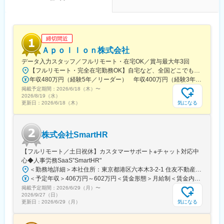
勤時は代休を取得するよう推奨しております。
■中途入社者の入社理由：
・結婚を機に、残業時間を抑えワークライフバランスを整えた
締切間近
い。
Ａｐｏｌｌｏｎ株式会社
・固定給が一定高く、生活を安定させられるから。
データ入力スタッフ／フルリモート・在宅OK／賞与最大年3回
・雇用形態、正社員を目指したいから。
【フルリモート・完全在宅勤務OK】自宅など、全国どこでもあなたが働きやすい場所で働けます★転居を伴う転勤なし★全国47都道府県どこからでも応募OK【本社】東京都新宿区山吹町130番地の15 茜ビル2-A＜アクセス＞有楽町線「江戸川橋駅」、東西線「東西線」より徒歩10分※受動喫煙対策：あり
年収480万円（経験5年／リーダー） 年収400万円（経験3年／メンバー）
■同社の魅力：
掲載予定期間：
・安定した基盤…創業60年の安定したハウスメーカーです。平均
2026/6/18（木）
〜
2026/8/19（水）
年間施工数は4,500～5,000棟、累計100,000棟を超え、確かな実
気になる
更新日：
2026/6/18（木）
績、ブランドがあり販売がしやすいです。
・一貫した供給体制…同社は土地の仕入れから設計、建築、アフ
ターサービスまで、最初から最後までの全領域をカバーしてお
株式会社SmartHR
り、一貫したサポート体制にて顧客の期待に応えることができる
体制です。
【フルリモート／土日祝休】カスタマーサポート※チャット対応中
心◆人事労務SaaS”SmartHR"
変更の範囲：会社の定める業務
＜勤務地詳細＞本社住所：東京都港区六本木3-2-1 住友不動産六本木グランドタワー勤務地最寄駅：東京メトロ南北線／六本木一丁目駅受動喫煙対策：屋内全面禁煙変更の範囲：会社の定める事業所（リモートワーク含む）
＜予定年収＞406万円～602万円＜賃金形態＞月給制＜賃金内訳＞月額（基本給）：212,480円～315,200円その他固定手当/月：5,000円固定残業手当/月：77,520円～114,800円（固定残業時間45時間0分/月）超過した時間外労働の残業手当は追加支給＜月給＞295,000円～435,000円（一律手当を含む）＜昇給有無＞有＜残業手当＞有賃金はあくまでも目安の金額であり、選考を通じて上下する可能性があります。月給(月額)は固定手当を含めた表記です。
掲載予定期間：
2026/6/29（月）
〜
2026/9/27（日）
気になる
更新日：
2026/6/29（月）