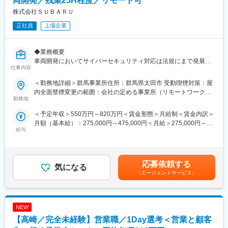
両開発／残業25H程度／リモート可
株式会社ＳＵＢＡＲＵ
■当ポジションのやりがい：
正社員
上場企業
・半導体テストシステムの品質を支える中核組織の責任者とし
て、生産品質および業務品質の向上を直接リードできます
・約20名の組織運営を通じて、人材育成・組織強化・品質改善を
◆業務概要
一体的に推進できます
車両開発においてサイバーセキュリティ対応は法規にまで発展し
・AIやデジタルツールを活用した業務改革や標準化推進に主体的
仕事内容
ていますが、開発時の対応として、リスクに応じた適切な対策を
に取り組むことができます
織り込むことでセキュリティ性能と商品性、作業性、コストの全
・国内外の生産拠点と連携しながら、グローバルな品質基盤構築
＜勤務地詳細＞群馬事業所住所：群馬県太田市 受動喫煙対策：屋
てが成り立つようにバランスをとることが重要となります。当課
および標準化活動に貢献できます
内全面禁煙変更の範囲：会社の定める事業所（リモートワーク含
では製品領域のサイバーセキュリティ開発の推進を担当いただく
勤務地
む）
方を募集しております。
■同社について：
＜予定年収＞550万円～820万円＜賃金形態＞月給制＜賃金内訳＞
「先端技術を先端で支える」という企業理念のもと、進展著しい
月額（基本給）：275,000円～475,000円＜月給＞275,000円～
◆業務詳細
デジタル社会のインフラストラクチャーである半導体の品質や信
給与
475,000円＜昇給有無＞有＜残業手当＞有＜給与補足＞※想定年収
SUBARU車のサイバーセキュリティ品質確保および国際法規の適
頼性の向上を通じて、社会の持続可能な発展に寄与しています。
は、時間外手当30時間/月を含む※別途通勤手当、育児支援手当な
用地域における型式認可制度対応のために、開発プロセスを整備
主力製品となる半導体試験装置は世界シェア1位で、海外売上高比
どあり■昇給：年1回■賞与：年2回（2024年度実績6ヶ月）賃金は
しその運用を推進していただきます。具体的には以下のような業
率は9割を超えています。健康経営優良法人（ホワイト500）にも
あくまでも目安の金額であり、選考を通じて上下する可能性があ
務内容です。
応募依頼する
5年連続で認定されていて、ダイバーシティ・ワークライフバラン
気になる
ります。月給(月額)は固定手当を含めた表記です。
スへの取り組みも多数行っています。高い専門性がありながら、
（エージェントサービス）
・サイバーセキュリティ開発プロセスを継続的に改善し、国際法
働きやすさを両立できる体制です。
規（UN R155）におけるCSMS(Cyber Secuity Management
System)認可更新に備える。
変更の範囲：会社の定める業務
NEW
・サイバーセキュリティ開発プロセスに基づき、車両全体のサイ
バーセキュリティ技術要件を策定。車両搭載される各ECU(電気電
【高崎／完全未経験】営業職／1Day選考＜営業と顧客
子部品)のサイバーセキュリティ開発を支援・監査する。