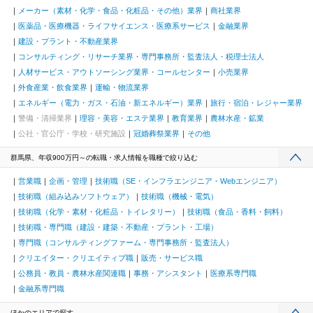
メーカー（素材・化学・食品・化粧品・その他）業界
商社業界
医薬品・医療機器・ライフサイエンス・医療系サービス
金融業界
建設・プラント・不動産業界
コンサルティング・リサーチ業界・専門事務所・監査法人・税理士法人
人材サービス・アウトソーシング業界・コールセンター
小売業界
外食産業・飲食業界
運輸・物流業界
エネルギー（電力・ガス・石油・新エネルギー）業界
旅行・宿泊・レジャー業界
警備・清掃業界
理容・美容・エステ業界
教育業界
農林水産・鉱業
公社・官公庁・学校・研究施設
冠婚葬祭業界
その他
群馬県、年収900万円～の転職・求人情報を職種で絞り込む
営業職
企画・管理
技術職（SE・インフラエンジニア・Webエンジニア）
技術職（組み込みソフトウェア）
技術職（機械・電気）
技術職（化学・素材・化粧品・トイレタリー）
技術職（食品・香料・飼料）
技術職・専門職（建設・建築・不動産・プラント・工場）
専門職（コンサルティングファーム・専門事務所・監査法人）
クリエイター・クリエイティブ職
販売・サービス職
公務員・教員・農林水産関連職
事務・アシスタント
医療系専門職
金融系専門職
ほかのエリアで探す