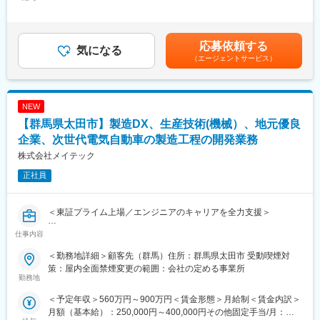
～800,000円＜昇給有無＞有＜残業手当＞有＜給与補足＞※スキ
将来シナリオを設計・更新し、経営／BU／S&OPの意思決定に必
シニア向けの住宅開発からメディカルケアのサービスまで、高齢
ル・経験等により個別に設定させていただきます。■昇給 ： 年1回
要な選択肢・トレードオフ・方向性を明確化していただきます。
者が地域の中で生き生きと安心して暮らせる生活環境づくりを支
（6月）■賞与 ： 年2回（6月、12月）※2ｹ月分×2回＝約４ヵ月分
また、Scenario Planning（業界分析＋マクロ環境分析を含む）を
援します。
想定賃金はあくまでも目安の金額であり、選考を通じて上下する
応募依頼する
軸としたAdvanced Planning運用をリードし、S&OPに整合した市
気になる
可能性があります。月給(月額)は固定手当を含めた表記です。
（エージェントサービス）
場観（Aligned Market View）を形成いただきます。
■あなぶきグループ：
「地域社会に生かされ、生きる」同グループは、地域社会におい
■業務詳細
て住まいや街づくりに関することから、人材サービス、ホテル、
・需要を多角的に捉える情報統合
旅行、保険、エンターテインメント、文化事業、健康増進、介護
NEW
・ビジネス環境の分析・シナリオ作成
サービス、電力サービスなど様々な事業を展開しています。その
【群馬県太田市】製造DX、生産技術(機械）、地元優良
・Scenario Planning会議のファシリテーション
すべてに共通するのは、「人の人生に寄り添い、ともにしあわせ
・意思決定パッケージ化
企業、次世代電気自動車の製造工程の開発業務
を共有し、感動のある社会を築いていきたい」という熱い想いで
・シナリオ選定・意思決定
す。これからも同グループは、地域社会に愛され、信頼される企
株式会社メイテック
・早期警戒とアップデート運用
業グループを目指して、全社一丸となって一歩一歩前進していき
正社員
・高度なS&OPへの組み込み
ます。
・エグゼクティブ向けコミュニケーション
変更の範囲：会社の定める業務
＜東証プライム上場／エンジニアのキャリアを全力支援＞
■やりがい
・最近の半導体市場の不確実性を受け、需給予測を組み込んだマ
仕事内容
【業務内容】
クロレベルのシナリオプランニング機能を社内に新設するため、
次世代電気自動車の製造工程開発業務に携わっていただきます。
その新部署の立ち上げと運用設計を担っていただけます
＜勤務地詳細＞顧客先（群馬）住所：群馬県太田市 受動喫煙対
詳細業務内容：新工場における新設ラインの自動車部品の組立・
・会社全体の将来に向けた意思決定に関わる業務の為、当社の事
策：屋内全面禁煙変更の範囲：会社の定める事業所
トリム・溶接(ボディ)・塗装工程における物流および組立製造の整
勤務地
業はもちろん半導体業界全体を俯瞰できる視野を育成できます
流化・自動化・省人化に向けた企画・調査、仕様・レイアウト決
＜予定年収＞560万円～900万円＜賃金形態＞月給制＜賃金内訳＞
め、ベンダーコントロール、導入支援、導入後の改善対応及び製
■同社について
月額（基本給）：250,000円～400,000円その他固定手当/月：
造性を考慮した自動車部品図への意見出しなどの生産技術業務。
「先端技術を先端で支える」という企業理念のもと、進展著しい