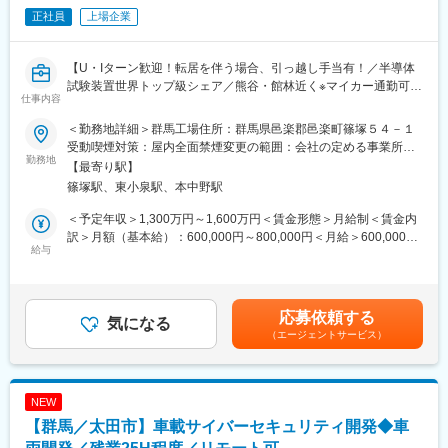
交渉力・課題解決力を磨ける
正社員
上場企業
・生産活動や売上に直結する業務であり、自らの仕事の成果を実
感しやすい環境
・チームワークを重視した職場で、経験豊富なメンバーと協力
【U・Iターン歓迎！転居を伴う場合、引っ越し手当有！／半導体
試験装置世界トップ級シェア／熊谷・館林近く※マイカー通勤可】
仕事内容
■メッセージ：
私たちは、AI需要沸騰中の半導体業界において、世界最先端の半
■概要：
＜勤務地詳細＞群馬工場住所：群馬県邑楽郡邑楽町篠塚５４－１
導体テストシステムの供給を支えております。この変化の真った
テストシステム事業における品質維持・向上を担うQM推進グルー
受動喫煙対策：屋内全面禁煙変更の範囲：会社の定める事業所
だ中、調達/供給の最前線からサプライチェーンの変革に挑戦して
プの管理責任者として、品質改善活動、作業標準化、人材育成を
勤務地
（リモートワーク含む）
【最寄り駅】
います。半導体業界や電子部品調達の経験を活かしたい方、サプ
通じて、安定した生産体制の構築と品質競争力の向上をリードい
篠塚駅、東小泉駅、本中野駅
ライチェーン領域でさらに専門性を高めたい方の応募をお待ちし
ただきます。また、AI・デジタル技術を活用した業務改革を推進
ています。
し、生産現場の品質基盤強化および業務効率化を牽引していただ
＜予定年収＞1,300万円～1,600万円＜賃金形態＞月給制＜賃金内
きます。
訳＞月額（基本給）：600,000円～800,000円＜月給＞600,000円
■同社について
組織は大きく6つ程度のチームに分かれており、各チームにリーダ
給与
～800,000円＜昇給有無＞有＜残業手当＞有＜給与補足＞※スキ
「先端技術を先端で支える」という企業理念のもと、進展著しい
ーがいる構成で、それらを統括しつつ必要に応じて業務に関与し
ル・経験等により個別に設定させていただきます。■昇給 ： 年1回
デジタル社会のインフラストラクチャーである半導体の品質や信
ます。
（6月）■賞与 ： 年2回（6月、12月）※2ｹ月分×2回＝約４ヵ月分
頼性の向上を通じて、社会の持続可能な発展に寄与しています。
想定賃金はあくまでも目安の金額であり、選考を通じて上下する
応募依頼する
主力製品となる半導体試験装置は世界シェア1位で、海外売上高比
■業務詳細：
気になる
可能性があります。月給(月額)は固定手当を含めた表記です。
（エージェントサービス）
率は9割を超えています。ダイバーシティ・ワークライフバランス
・生産工程における品質指標（不良率、歩留まり）の監視および
への取り組みも多数行っています。高い専門性がありながら、働
改善活動の推進
きやすさを両立できる体制です。
・作業手順書・標準書等の整備および標準化による生産効率・製
造品質の向上
NEW
変更の範囲：会社の定める業務
・AI・デジタルツールを活用した作業標準化および手順書作成・
【群馬／太田市】車載サイバーセキュリティ開発◆車
管理プロセスの高度化
・組織マネジメント・人材育成（約20名の組織運営）