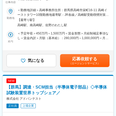
仕事内容
国内企業に対して、税務のコンサルティングおよびコンプライア
■ベストベンチャー100について
ンス業務を幅広く提供します。
イシン株式会社が提供する法人向け有料会員制サービスです。
＜勤務地詳細＞高崎事務所住所：群馬県高崎市栄町16-11 高崎イ
・法人に係る全般的な税務相談
エントリーした企業の中から、厳正な審査のもと選出したベンチ
ーストタワー10階勤務地最寄駅：JR各線／高崎駅受動喫煙対策：
・法人税・消費税・法人地方税の申告書作成またはレビュー
勤務地
ャー企業100社が「ベストベンチャー100」として紹介されます。
屋内全面禁煙変更の範囲：会社の定める事業所
【最寄り駅】
・税務調査の立会い
高崎駅、南高崎駅、佐野のわたし駅
・法人の予実績管理を含む記帳代行業務
・財務数値をベースとした経営者へのアドバイス
変更の範囲：会社の定める業務
＜予定年収＞450万円～1,500万円＜賃金形態＞月給制補足事項な
・組織再編税務コンサルティング
し＜賃金内訳＞月額（基本給）：280,000円～1,000,000円＜月給
・連結納税導入支援
給与
＞280,000円～1,000,000円＜昇給有無＞有＜残業手当＞有＜給与
・税務デューデリジェンス等
補足＞※資格、経験、能力等を考慮の上、優遇いたします（提示ラ
◆個人所得税・資産税サービス
ンク等により金額が異なる場合がございます）※残業代別途支給※
・企業オーナーの所得税・贈与税・相続税申告及びコンサルティ
昇給：年1回※残業30時間想定*のモデル年収：アソシエイト：
応募依頼する
ング
気になる
3,650,920円～、シニアアソシエイト：6,494,480円～ *法人平均
（エージェントサービス）
・経営承継アドバイス等
残業時間で想定賃金はあくまでも目安の金額であり、選考を通じ
■キャリアステップ
て上下する可能性があります。月給(月額)は固定手当を含めた表記
個々人のスキルを見ながら、より難易度の高い業務を任せたり、
です。
次のチャレンジステップをご用意します。幅の広い業務を行って
NEW
いる部署ですので、いろいろな経験を積んでいただけます。
【群馬】調達・SCM担当（半導体電子部品）◇半導体
■特徴/魅力
クライアントの近くで寄り添う主治医としての立場で、法人税の
試験装置世界トップシェア／
申告業務だけでなく、様々な側面からクライアントをサポートし
株式会社 アドバンテスト
ていただきます。
正社員
上場企業
組織再編、経営承継サポート、個人資産税等の幅広い税務アドバ
イスを通じて、クライアントの良き相談相手になることを目指し
ていただきます。