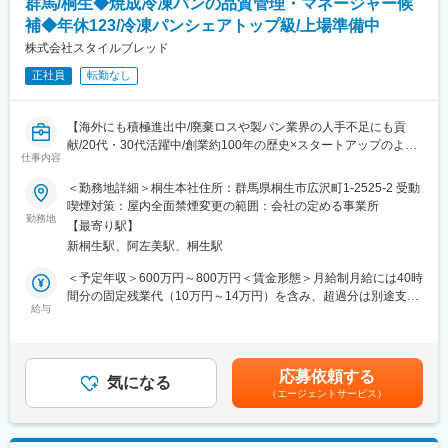
群馬/桐生◆焼成冷凍パンの品質管理・マネージャー候
■1日の流れ（イメージ）
09：00 出社（メールチェックや見積書の作成及び提出。）
補◆年休123/冷凍パンシェアトップ級/上場準備中
変更の範囲：会社の定める業務
10：00 電話対応（お客様からの問い合わせに対応します。ま
株式会社スタイルブレッド
た、協力会社から連絡をもらい、技術的な相談を受けることもあ
正社員
転勤なし
ります。）
12：00 お昼休憩
13：00 課内ミーティング（ 自分や課内の人たちの中で発生した
【海外にも積極進出中/廃棄ロスや製パン業界の人手不足にも貢
機器の特異現象などの共有や、今後の予定などを共有します。）
献/20代・30代活躍中/創業約100年の歴史×スタートアップのよう
15：00 お客様先に伺い、整備作業などの打ち合わせ（ 協力会社
仕事内容
なスピード感やチャレンジングなカルチャーが特徴】
では対応しきれない現場にサポートへ行くこともあります。）
■メインミッション
18：00 帰社・社内業務（メールチェックや売上処理など。）
＜勤務地詳細＞桐生本社住所：群馬県桐生市広沢町1-2525-2 受動
当社群馬県桐生工場にて、焼成冷凍パンの製造現場における品
19：00 退社
喫煙対策：屋内全面禁煙変更の範囲：会社の定める事業所
質・衛生管理体制の構築および運用全般をリードし、従業員教育
勤務地
【最寄り駅】
や工場監査業務も含めてマネジメントを担っていただきます。食
■働く社員のインタビュー記事
新桐生駅、阿左美駅、桐生駅
品安全規格の遵守はもちろん、現場課題の発見・改善、仕組み作
【1秒でも速く現場に駆けつけられる体制をつくり上げていく。】
りを通じて工場の品質基準向上へ貢献していただきます。
https://commercial-equipment-
＜予定年収＞600万円～800万円＜賃金形態＞月給制月給には40時
systems.jpn.panasonic.com/recruit/person/08/
間分の固定残業代（10万円～14万円）を含み、超過分は別途支給
■業務詳細
給与
されます。＜賃金内訳＞月額（基本給）：440,000円～590,000円
・工場内の安全衛生・品質管理体制の監査、指導
■当社の魅力
固定残業手当/月：100,000円～140,000円（固定残業時間40時間0
・ISO22000に基づいた製品の管理全般
パナソニックGでのtoBの価値発揮を担う企業です。業務用冷蔵庫
分/月）超過した時間外労働の残業手当は追加支給＜月給＞
・HACCPの維持運用
や商業施設の空調機器、太陽光発電システムまで多岐渡る商材を
540,000円～730,000円（一律手当を含む）＜昇給有無＞有＜残業
応募依頼する
・従業員への教育・指導
気になる
扱う中で、販売から設置、購入後のメンテナンスまで全てを自社
手当＞有＜給与補足＞当社規定に応じて、スキルによって個別に
（エージェントサービス）
で一貫して行い、得られたデータをシステムに還元する事で、顧
金額を決定します。賃金はあくまでも目安の金額であり、選考を
■魅力・特徴
客の事業効率化、見える化、最適化に貢献しています。
通じて上下する可能性があります。月給(月額)は固定手当を含めた
・更なる事業成長を目指している当社では、現場で活躍しながら
表記です。