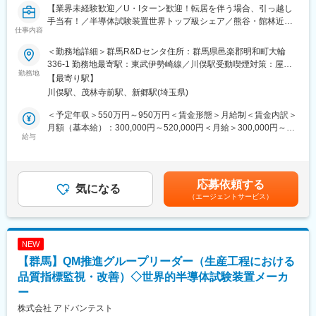
【業界未経験歓迎／U・Iターン歓迎！転居を伴う場合、引っ越し
また、デロイト トーマツグループ内の公認会計士、コンサルタン
手当有！／半導体試験装置世界トップ級シェア／熊谷・館林近く※
ト等の多様な専門家と連携して業務提供する機会も多くありま
仕事内容
マイカー通勤可】
す。
■概要
クライアントは、ベンチャー企業から上場企業まで規模も業種も
＜勤務地詳細＞群馬R&Dセンタ住所：群馬県邑楽郡明和町大輪
AI需要の拡大を背景に半導体市場は急成長を続けており、当社も
様々で、クライアントの成長をサポートすることで、クライアン
336-1 勤務地最寄駅：東武伊勢崎線／川俣駅受動喫煙対策：屋内
生産能力増強およびサプライチェーン強化を重要経営課題として
勤務地
トとともに成長できる、経営者から頼られるパートナーとなるこ
全面禁煙変更の範囲：会社の定める事業所（リモートワーク含
【最寄り駅】
推進しています。今後のさらなる事業成長と安定供給体制の実現
とができる仕事です。
む）
川俣駅、茂林寺前駅、新郷駅(埼玉県)
に向け、半導体・電子部品領域の調達およびサプライチェーン強
・デロイト トーマツグループ内の広く深い専門知見・多様な経験
化を担う人材を募集します。
を保有するメンバーと協働し、ご自身のスキルや知見を磨ける環
＜予定年収＞550万円～950万円＜賃金形態＞月給制＜賃金内訳＞
具体的には、半導体を中心にした電子部品の調達を担当いただ
境があります。
月額（基本給）：300,000円～520,000円＜月給＞300,000円～
き、最適な調達戦略の立案及び運営を担っていただきます。
給与
・地元の有力企業がクライアントの中心であり、地域経済への貢
520,000円＜昇給有無＞有＜残業手当＞有＜給与補足＞※スキル・
献を実感できます。
経験等により個別に設定させていただきます。■昇給 ： 年1回（6
■業務詳細
・比較的ワークライフバランスを取りやすく、リモートと出社の
月）■賞与 ： 年2回（6月、12月）※2ｹ月分×2回＝約４ヵ月分想定
・発注から供給管理
ハイブリッドワークが浸透しています。
賃金はあくまでも目安の金額であり、選考を通じて上下する可能
応募依頼する
・価格/納期管理
気になる
性があります。月給(月額)は固定手当を含めた表記です。
（エージェントサービス）
・市場調査及び分析
変更の範囲：会社の定める業務
・調達戦略の立案
・サプライヤーとの交渉
NEW
■やりがい
【群馬】QM推進グループリーダー（生産工程における
・AI需要拡大に伴い成長を続ける半導体業界において、当社の成
長を支える重要な役割を担える
品質指標監視・改善）◇世界的半導体試験装置メーカ
・電子部品/半導体調達の実務を通じ、業界特有のサプライチェー
ー
ン運営や供給リスクの管理を実践
株式会社 アドバンテスト
・国内外のサプライヤや社内関係部門と連携しながら、調整力・