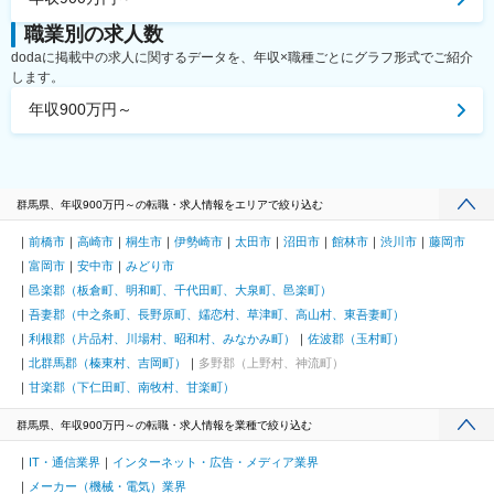
職業別の求人数
dodaに掲載中の求人に関するデータを、年収×職種ごとにグラフ形式でご紹介
します。
年収900万円～
群馬県、年収900万円～の転職・求人情報をエリアで絞り込む
前橋市
高崎市
桐生市
伊勢崎市
太田市
沼田市
館林市
渋川市
藤岡市
富岡市
安中市
みどり市
邑楽郡（板倉町、明和町、千代田町、大泉町、邑楽町）
吾妻郡（中之条町、長野原町、嬬恋村、草津町、高山村、東吾妻町）
利根郡（片品村、川場村、昭和村、みなかみ町）
佐波郡（玉村町）
北群馬郡（榛東村、吉岡町）
多野郡（上野村、神流町）
甘楽郡（下仁田町、南牧村、甘楽町）
群馬県、年収900万円～の転職・求人情報を業種で絞り込む
IT・通信業界
インターネット・広告・メディア業界
メーカー（機械・電気）業界