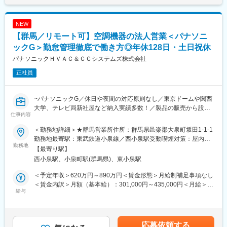
する
は固定手当を含めた表記です。
・原価管理体制を構築し、コスト意識の向上と利益率の改善を実
変更の範囲：無
現する
NEW
・量産体制を確立し、生産効率を最大化する
【群馬／リモート可】空調機器の法人営業＜パナソニ
■特長・魅力
ックG＞勤怠管理徹底で働き方◎年休128日・土日祝休
・工場単位でのＰＬ責任を持ち、自らの考えとリーダーシップで
パナソニックＨＶＡＣ＆ＣＣシステムズ株式会社
工場運営に携われる経験を得ることができます。
正社員
・会社が成長フェーズのため投資機会も多く、積極的に新しいこ
とにチャレンジできる環境です。
・拠点の規模も数も今後さらに増えていくことが想定され、複数
~パナソニックG／休日や夜間の対応原則なし／東京ドームや関西
の拠点を統括する部門や新しい技術探索を行う部門など、複数の
大学、テレビ局新社屋など納入実績多数！／製品の販売から設
キャリアパスを見据えたチャレンジが可能です。
仕事内容
置、保守メンテナンスまでワンストップでサービス提供~
・当社で目指せるキャリアとしては、マネージャーの一階層上と
なる生産管理本部長を目指していただけます。
＜勤務地詳細＞★群馬営業所住所：群馬県邑楽郡大泉町坂田1-1-1
■担当業務：
・生産管理本部長は、各工場に加え、物流チームや技術チーム、
勤務地最寄駅：東武鉄道小泉線／西小泉駅受動喫煙対策：屋内全
（1）空調機器の物販営業
勤務地
生産管理チームの統括も担っていただきます。
面禁煙変更の範囲：会社の定める事業所
【最寄り駅】
（2）設計事務所へのスペックイン営業、サブコン/エネルギー会
西小泉駅、小泉町駅(群馬県)、東小泉駅
社への物件営業
■当社について
（3）ゼネコンへの階層営業とスペックイン営業
自社工場で製造した高品質な焼成冷凍パンを「STYLEBREAD」と
＜予定年収＞620万円～890万円＜賃金形態＞月給制補足事項なし
（4）パナソニックグループの互恵関係を活用した施主営業、指名
してブランド化し、ホテル・結婚式場・レストランなどに向けて
＜賃金内訳＞月額（基本給）：301,000円～435,000円＜月給＞
獲得営業
給与
販売するBtoB事業と、一般消費者に向けたオンラインストアを軸
301,000円～435,000円＜昇給有無＞有＜残業手当＞有＜給与補足
※提案先はゼネコンやサブコン、設計事務所やビルのオーナーなど
としたBtoC事業を展開しています。焼成冷凍パンとは、パン製造
＞※年収は経験・スキルを考慮の上決定します。■昇給：年1回■賞
多岐に亘ります。
の最終工程である焼成後、急速冷凍したパンのこと。 焼成後に急
与：年2回（昨年実績4ヶ月）■手当：公的資格手当（当社選
速冷凍することで、パンの劣化の原因となる水分の蒸発とデンプ
定）、家族手当、職務関連手当、時間外手当、休日出勤手当、深
応募依頼する
■担当業務詳細：