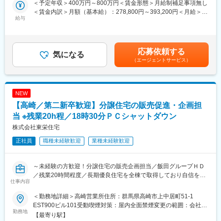
国内シェア60％超を誇る業界リーディングカンパニー。金融機関
＜予定年収＞400万円～800万円＜賃金形態＞月給制補足事項無し
・対象企業へ訪問し、事業内容や会社の特色、今後の展望、財務
や企業間取引で利用される信用調査データを提供し、経済活動を
＜賃金内訳＞月額（基本給）：278,800円～393,200円＜月給＞
状況など、約80項目におよぶ企業情報をヒアリング。
給与
支える重要な役割を担っています。
278,800円～393,200円＜昇給有無＞有＜残業手当＞有＜給与補足
・ヒアリング内容を整理し、信用調査報告書を作成。
＞【モデル年収】・25 歳入社（入社 3 年後）：680 万円（月給
2. 提案営業（コンサルティング）
変更の範囲：会社の定める業務
30 万円＋賞与 80 万円＋営業給 80 万円）・30 歳入社（入社 3 年
・企業信用調査で得た情報から企業が抱えている課題を見つけ出
後）：800 万円（月給 35 万円＋賞与 90 万円＋営業給 100 万円）
応募依頼する
し、課題解決をご提案。
気になる
※モデル年収は全国総合職の場合を記載賃金はあくまでも目安の金
（エージェントサービス）
例１：与信管理に課題のある企業には信用調査報告書や倒産予測
額であり、選考を通じて上下する可能性があります。月給(月額)は
値データを提供
固定手当を含めた表記です。
例２：営業開拓や外注先の確保に課題のある企業には営業・外注
先ターゲットリストを提供
NEW
例３：後継者不足、社員教育に課題を抱えている企業には事業承
【高崎／第二新卒歓迎】分譲住宅の販売促進・企画担
継支援サービスや教育ツール、研修などを提案
訪問から報告書作成、提案まで一貫して担当。論理的思考力と課
当 ※残業20h程／18時30分ＰＣシャットダウン
題解決力を発揮し、企業の成長を支援します。
株式会社東栄住宅
■業務の魅力：
正社員
職種未経験歓迎
業種未経験歓迎
・企業信用調査のデータは、金融機関の融資可否判断や企業間の
新規取引の際等に利用される重要なデータです。
・年間300社以上のビジネスモデルや経営者の考え方に触れ、金
～未経験の方歓迎！分譲住宅の販売企画担当／飯田グループＨＤ
融・経営知識を実務で深められます。
／残業20時間程度／長期優良住宅を全棟で取得しており自信をも
・社長や会社役員から企業の課題、悩みを直接相談され、解決を
仕事内容
って販売できる／18時半以降残業申請がない場合はＰＣ強制シャ
サポートし事業の成長を通して社会に貢献できる仕事です。
ットダウン】
■働く環境：
＜勤務地詳細＞高崎営業所住所：群馬県高崎市上中居町51-1
■業務内容：
充実した研修制度とメンター制度を整備し、異業界出身者も安心
EST900ビル101受動喫煙対策：屋内全面禁煙変更の範囲：会社の
自社ブランド（新築一戸建て・分譲住宅「ブルーミングガーデ
勤務地
してスタート可能。報告書入力システム改善など、働きやすさ向
定める事業所
【最寄り駅】
ン」）の営業職を担当していただきます。100%反響営業で、週末