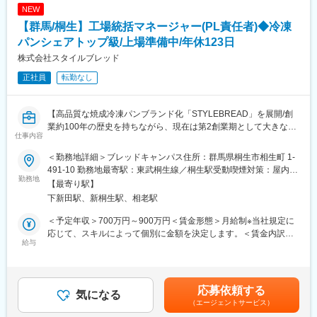
工場の経営に近い位置で仕事に携わることができます。
変更の範囲：会社の定める業務
NEW
・成果をしっかりと評価する環境の為、自己成長と事業貢献どち
【群馬/桐生】工場統括マネージャー(PL責任者)◆冷凍
らも感じながら仕事に取り組むことができます。
・品質に強いこだわりを持った商品を製造しているため、プロフ
パンシェアトップ級/上場準備中/年休123日
ェッショナルなモノづくりを追求し、より高い品質基準の確立と
株式会社スタイルブレッド
生産体制の強化に取り組んでいただきます。
正社員
転勤なし
■当社について
群馬県桐生市の自社工場で製造した高品質な焼成冷凍パンを
【高品質な焼成冷凍パンブランド化「STYLEBREAD」を展開/創
「STYLEBREAD」としてブランド化し、ホテル・結婚式場・レス
業約100年の歴史を持ちながら、現在は第2創業期として大きな変
トランなどに向けて販売するBtoB事業と、一般消費者に向けたオ
仕事内容
革期/廃棄ロスや製パン業界の人手不足にも貢献！】
ンラインストアを軸としたBtoC事業を展開している会社です。焼
■業務概要
成冷凍パンとは、パン製造の最終工程である焼成後、急速冷凍し
＜勤務地詳細＞ブレッドキャンパス住所：群馬県桐生市相生町 1-
当社の群馬県桐生市にある焼成冷凍パン製造工場の運営責任者と
たパンのこと。 焼成後に急速冷凍することで、パンの劣化の原因
491-10 勤務地最寄駅：東武桐生線／桐生駅受動喫煙対策：屋内全
して、工場全体のPL責任を担い、安定した生産と利益改善を推進
勤務地
となる水分の蒸発とデンプンの劣化を防ぎ、焼きたてそのままの
面禁煙変更の範囲：会社の定める事業所
【最寄り駅】
していただきます。工場の数値を可視化し、データに基づいた改
鮮度を保ちます。1930年に「桐生製パン所」として歩みを始め、
下新田駅、新桐生駅、相老駅
善サイクルの構築や、原価管理体制の強化、生産効率の最大化を
美味しい食事パンを食のプロに向けて提供していきたいという想
図る役割です。事業成長に直結する意思決定や現場改革をリード
いから、2006年に焼成冷凍パン事業をスタートさせ、「パンを通
＜予定年収＞700万円～900万円＜賃金形態＞月給制※当社規定に
し、組織全体を巻き込んだ生産性向上に取り組んでいただきま
じて上質な時間を創り、パンを通じて?の贅沢を創る。」というミ
応じて、スキルによって個別に金額を決定します。＜賃金内訳＞
す。
給与
ッションのもと新しいパン食文化の創造に取り組んでいます。
月額（基本給）：510,000円～660,000円固定残業手当/月：
120,000円～150,000円（固定残業時間40時間0分/月）超過した時
■業務詳細
■社風
間外労働の残業手当は追加支給＜月給＞630,000円～810,000円
～工場単位でのPL責任を持ち、製造工場の安定生産と利益改善を
月に1度の全社総会や、バリュー浸透を目的とした表彰制度がござ
（一律手当を含む）＜昇給有無＞有＜残業手当＞有＜給与補足＞
応募依頼する
推進していただきます。～
気になる
います。従業員数は約450名、9割以上が中途入社者です。 ボード
想定年収＝月次給与×12か月＋賞与 年2回賃金はあくまでも目安の
（エージェントサービス）
・現場の数値を可視化し、データに基づいた改善サイクルを確立
メンバーも30代が中心の若い組織です。
金額であり、選考を通じて上下する可能性があります。月給(月額)