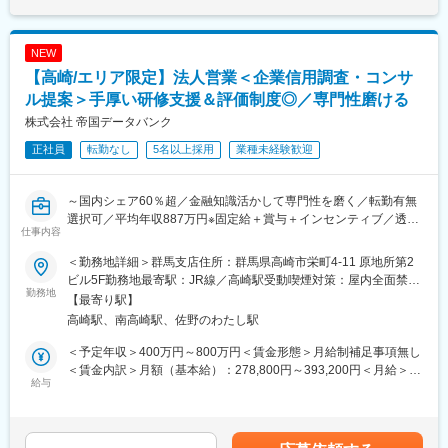
対する、精製プロセス開発研究者としての活躍を期待している。
さらに、近い将来、上記実担当者を経て研究チームを統括するリ
ーダー又はリーダー補佐としての活躍も期待している。
NEW
■キャリアパス：
【高崎/エリア限定】法人営業＜企業信用調査・コンサ
・抗体及び抗体関連モダリティの製造プロセス開発研究の経験を
ル提案＞手厚い研修支援＆評価制度◎／専門性磨ける
活かし、抗体及び抗体関連モダリティ以外の新規モダリティの製
株式会社 帝国データバンク
造技術開発・製造プロセス開発を担当する機会がある
・バイオ医薬品の製造プロセスを理解している強みを活かした、
正社員
転勤なし
5名以上採用
業種未経験歓迎
品質保証、薬事、CMCマネージメント、サプライチェーンマネー
ジメント業務に就く機会がある
～国内シェア60％超／金融知識活かして専門性を磨く／転勤有無
■当社について：
選択可／平均年収887万円※固定給＋賞与＋インセンティブ／透明
仕事内容
100年の長い期間にわたり受け継がれてきたサイエンス＆テクノ
性の高い評価制度～
ロジーの強みを活かして、先進的医薬品の創出に挑戦し続けてい
■業務内容：
＜勤務地詳細＞群馬支店住所：群馬県高崎市栄町4-11 原地所第2
ます。これまで、抗凝固剤「リクシアナ」、高血圧症治療剤「オ
経営者と直接対話し、企業の本質に迫る「信用調査＋コンサルテ
ビル5F勤務地最寄駅：JR線／高崎駅受動喫煙対策：屋内全面禁煙
ルメテック」、抗インフルエンザウイルス剤「イナビル」など、
ィング営業」をお任せします。
勤務地
変更の範囲：勤務地は業務上の都合により変更の可能性がありま
【最寄り駅】
革新的な医薬品を世の中に数多く送り出しています。現在は、こ
金融・経営知識を実務で深め、希少性の高いスキルを獲得し、市
す
高崎駅、南高崎駅、佐野のわたし駅
れまでに培った基盤の上に、アンメッドメディカルニーズの高い
場価値を高められる環境です。
領域で更なる研究競争力を構築し、医療満足度の向上に貢献した
1. 企業信用調査
＜予定年収＞400万円～800万円＜賃金形態＞月給制補足事項無し
いと考えています。また、2025年ビジョンである「がんに強みを
・対象企業へ訪問し、事業内容や会社の特色、今後の展望、財務
＜賃金内訳＞月額（基本給）：278,800円～393,200円＜月給＞
持つ先進的グローバル創薬企業」の達成に向け、重点領域として
状況など、約80項目におよぶ企業情報をヒアリング。
給与
278,800円～393,200円＜昇給有無＞有＜残業手当＞有＜給与補足
の「がん領域」の研究開発を加速するとともに、集中的に資源を
・ヒアリング内容を整理し、信用調査報告書を作成。
＞【モデル年収】・25 歳入社（入社 3 年後）：680 万円（月給
投入し、グローバルな体制で研究開発を進めています。
2. 提案営業（コンサルティング）
30 万円＋賞与 80 万円＋営業給 80 万円）・30 歳入社（入社 3 年
・企業信用調査で得た情報から企業が抱えている課題を見つけ出
後）：800 万円（月給 35 万円＋賞与 90 万円＋営業給 100 万円）