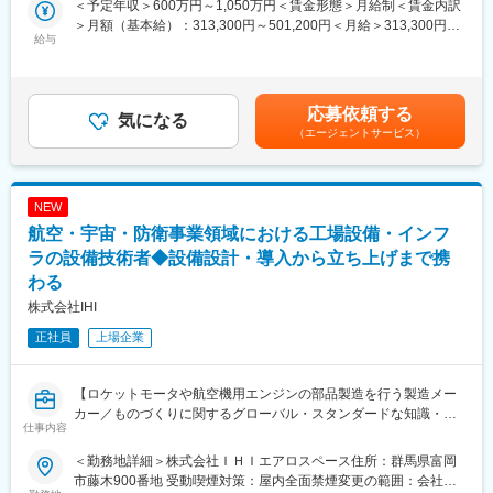
＜予定年収＞600万円～1,050万円＜賃金形態＞月給制＜賃金内訳
客様から厚い信頼を獲得しております。開発の上流工程から携わ
・IA全体（検査部門、製造部門等）で使用されている約1万点の計
＞月額（基本給）：313,300円～501,200円＜月給＞313,300円～
れるだけではなく、中には外注選定を任されているエンジニアも
量器を対象とした継続的な台帳管理
給与
501,200円＜昇給有無＞有＜残業手当＞有＜給与補足＞※経験・能
おります。1974年の設立以来、200名以上のエンジニアが定年を
力・年齢を考慮し、当社規定により優遇します。※想定年収は金額
迎えております。
（2）校正期限の管理と社内調整
を保証するものではありません。■昇給：年1回（4月）■賞与：年
（2）充実の研修体制…「技術力」と「人間力」の向上を軸に様々
・各計量器の校正期限をシステムで把握し、期限が迫ったものを
2回（6月、12月）賃金はあくまでも目安の金額であり、選考を通
応募依頼する
な機会を提供しております。年間550回の技術研修の他、当社エ
抽出
気になる
じて上下する可能性があります。月給(月額)は固定手当を含めた表
ンジニア主催の勉強会が900回以上開催されるなど、エンジニア
（エージェントサービス）
・計量器を使用している部署（検査部門、製造部門など）へ連絡
記です。
としてプライドを持ち、常に技術力の鍛錬を行っております。
し、校正のための計量器の提出タイミングや作業影響を考慮した
スケジュール調整
変更の範囲：会社の定める業務
・現場の状況（増産計画、検査計画など）を踏まえ、業務に支障
NEW
が出ないように校正計画を立案
航空・宇宙・防衛事業領域における工場設備・インフ
（3）校正実施方法の選定と社外業者との調整
ラの設備技術者◆設備設計・導入から立ち上げまで携
・計量器ごとに社内で校正可能か、社外業者への依頼が必要かの
わる
判断
株式会社IHI
・社外業者へ校正を依頼する際の技術的な条件・仕様の確認
・校正実施スケジュールの調整（社外業者・社内関係者との日程
正社員
上場企業
調整）
・校正が完了した計量器の受け入れ、結果の確認、使用部署への
返却
【ロケットモータや航空機用エンジンの部品製造を行う製造メー
カー／ものづくりに関するグローバル・スタンダードな知識・経
仕事内容
（4）品質保証の視点での改善・安定運用への貢献
験を習得可能／残業月25h】
・計量器管理の運用状況を把握し、効率的・確実な管理方法への
※入社後、株式会社IHIエアロスペースへ在籍出向となります。
＜勤務地詳細＞株式会社ＩＨＩエアロスペース住所：群馬県富岡
改善提案
市藤木900番地 受動喫煙対策：屋内全面禁煙変更の範囲：会社の