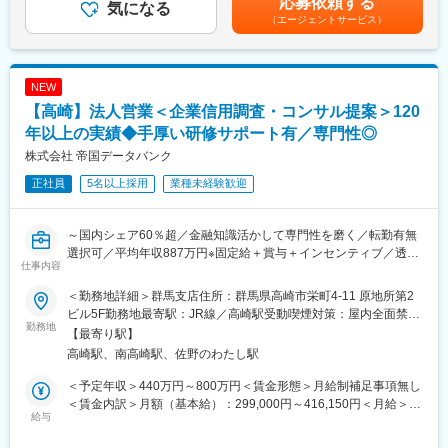
応募依頼する
変更の範囲：会社の定める業務
し、課題解決をご提案。
気になる
※モデル年収は全国総合職の場合を記載賃金はあくまでも目安の金
（エージェントサービス）
例１：与信管理に課題のある企業には信用調査報告書や倒産予測
額であり、選考を通じて上下する可能性があります。月給(月額)は
値データを提供
固定手当を含めた表記です。
例２：営業開拓や外注先の確保に課題のある企業には営業・外注
先ターゲットリストを提供
NEW
例３：後継者不足、社員教育に課題を抱えている企業には事業承
【高崎】法人営業＜企業信用調査・コンサル提案＞120
継支援サービスや教育ツール、研修などを提案
訪問から報告書作成、提案まで一貫して担当。論理的思考力と課
年以上の実績◆手厚い研修サポート有／専門性◎
題解決力を発揮し、企業の成長を支援します。
株式会社 帝国データバンク
■業務の魅力：
正社員
5名以上採用
業種未経験歓迎
・企業信用調査のデータは、金融機関の融資可否判断や企業間の
新規取引の際等に利用される重要なデータです。
・年間300社以上のビジネスモデルや経営者の考え方に触れ、金
～国内シェア60％超／金融知識活かして専門性を磨く／転勤有無
融・経営知識を実務で深められます。
選択可／平均年収887万円※固定給＋賞与＋インセンティブ／透明
・社長や会社役員から企業の課題、悩みを直接相談され、解決を
仕事内容
性の高い評価制度～
サポートし事業の成長を通して社会に貢献できる仕事です。
■業務内容：
■働く環境：
＜勤務地詳細＞群馬支店住所：群馬県高崎市栄町4-11 原地所第2
経営者と直接対話し、企業の本質に迫る「信用調査＋コンサルテ
充実した研修制度とメンター制度を整備し、異業界出身者も安心
ビル5F勤務地最寄駅：JR線／高崎駅受動喫煙対策：屋内全面禁煙
ィング営業」をお任せします。
勤務地
してスタート可能。報告書入力システム改善など、働きやすさ向
変更の範囲：勤務地は業務上の都合により変更の可能性がありま
【最寄り駅】
金融・経営知識を実務で深め、希少性の高いスキルを獲得し、市
上にも取り組んでいます。
す
高崎駅、南高崎駅、佐野のわたし駅
場価値を高められる環境です。
■企業魅力：
1. 企業信用調査
国内シェア60％超を誇る業界リーディングカンパニー。金融機関
＜予定年収＞440万円～800万円＜賃金形態＞月給制補足事項無し
・対象企業へ訪問し、事業内容や会社の特色、今後の展望、財務
や企業間取引で利用される信用調査データを提供し、経済活動を
＜賃金内訳＞月額（基本給）：299,000円～416,150円＜月給＞
状況など、約80項目におよぶ企業情報をヒアリング。
給与
支える重要な役割を担っています。
299,000円～416,150円＜昇給有無＞有＜残業手当＞有＜給与補足
・ヒアリング内容を整理し、信用調査報告書を作成。
＞【モデル年収】・25 歳入社（入社 3 年後）：680 万円（月給