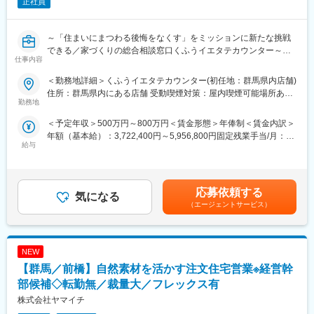
正社員
～「住まいにまつわる後悔をなくす」をミッションに新たな挑戦
できる／家づくりの総合相談窓口くふうイエタテカウンター～
仕事内容
■概要：
＜勤務地詳細＞くふうイエタテカウンター(初任地：群馬県内店舗)
家づくりの総合相談窓口『くふうイエタテカウンター』の店長候
住所：群馬県内にある店舗 受動喫煙対策：屋内喫煙可能場所あり
補を募集します。
勤務地
変更の範囲：会社の定める事業所
店舗スタッフを経験した後、1店舗の店長を経て、複数店舗の店長
＜予定年収＞500万円～800万円＜賃金形態＞年俸制＜賃金内訳＞
や新店舗の立ち上げを担っていただく予定です。
年額（基本給）：3,722,400円～5,956,800円固定残業手当/月：
給与
106,500円～170,300円（固定残業時間45時間0分/月）超過した時
■募集背景：
間外労働の残業手当は追加支給＜月額＞416,700円～666,700円
当社「くふう住まい」は、“住まいにまつわる後悔をなくす”をミッ
（12分割）（一律手当を含む）＜昇給有無＞有＜残業手当＞有＜
ションに、家づくりに関する相談カウンター・イベント・メディ
給与補足＞※上記年収には、45時間分のみなし残業代を含みま
ア・SaaSを運営する情報サービス企業です。
応募依頼する
気になる
す。※詳細は、経験・能力を考慮した上で決定■給与改定：年2回
『くふうイエタテカウンター』は、注文住宅やリフォーム・リノ
（エージェントサービス）
（4月、10月）賃金はあくまでも目安の金額であり、選考を通じ
ベーションを検討している方への無料相談＆住宅会社紹介サービ
て上下する可能性があります。月給(月額)は固定手当を含めた表記
スです。
です。
店舗数は急速に拡大しており、2024年には静岡を中心に6店舗だ
NEW
ったところから、2年弱で20店舗を新規出店。現在は関東・東
海・関西で28店舗を展開し、今後3年で100店舗の展開を目指して
【群馬／前橋】自然素材を活かす注文住宅営業※経営幹
います。
部候補◇転勤無／裁量大／フレックス有
さらなる出店を見据え、将来的に複数店舗の店長を担っていただ
株式会社ヤマイチ
ける方を募集します。