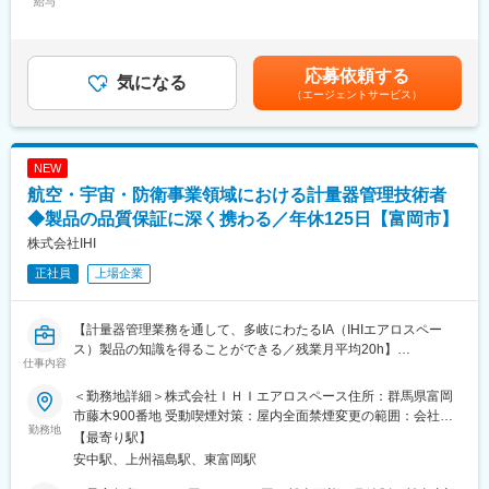
給与
1,500円～5,000円＜月給＞251,500円～405,000円＜昇給有無＞有
※必ずしも当案件に配属になる訳ではないため、あらかじめご了承
デジタル社会のインフラストラクチャーである半導体の品質や信
＜残業手当＞有＜給与補足＞※能力・経験・年齢等を配慮の上、当
ください。入社時の受注状況や、本人のキャリアアップを第一に
頼性の向上を通じて、社会の持続可能な発展に寄与しています。
社規定により決定します。賃金はあくまでも目安の金額であり、
考え、希望を考慮し決定いたします。
主力製品となる半導体試験装置は世界シェア1位で、海外売上高比
選考を通じて上下する可能性があります。月給(月額)は固定手当を
応募依頼する
率は9割を超えています。健康経営優良法人（ホワイト500）にも
気になる
含めた表記です。
■業務の魅力：
5年連続で認定されていて、ダイバーシティ・ワークライフバラン
（エージェントサービス）
生産技術領域における上流工程（計画、設計）から下流工程（導
スへの取り組みも多数行っています。高い専門性と働きやすさを
入・確認）までの一連の経験が積めます
両立できる体制です。
NEW
■上流工程に携わる事が出来る：
変更の範囲：会社の定める業務
当社では詳細設計以上の上流工程の案件が90％以上という状況で
航空・宇宙・防衛事業領域における計量器管理技術者
す。
◆製品の品質保証に深く携わる／年休125日【富岡市】
メーカーの社員になると、年次が上がるにつれて一般的には技術
株式会社IHI
以外の業務の割合が増えていき、技術の第一線からは離れてしま
う傾向にあります。一方で技術者派遣の社員は技術業務に集中す
正社員
上場企業
ることができるため、よりエンジニアとしての技術を磨くことが
できます。中でもメイテックは、上流工程に特化しており、「生
涯プロエンジニア」として活躍できます。
【計量器管理業務を通して、多岐にわたるIA（IHIエアロスペー
ス）製品の知識を得ることができる／残業月平均20h】
仕事内容
■メイテックグループの特徴：
※入社後株式会社IHIエアロスペースへ在籍出向となります。
（1）生涯プロエンジニアとして働ける環境…エンジニアのキャリ
＜勤務地詳細＞株式会社ＩＨＩエアロスペース住所：群馬県富岡
アを第一に考える企業です。半年に1回拠点長との面談があり、自
■業務内容
市藤木900番地 受動喫煙対策：屋内全面禁煙変更の範囲：会社の
身のキャリアしっかり見つめ、目指したい方向性を考える場が設
（1）計量器の登録・管理
勤務地
定める場所（在宅勤務を含む）や、本社および全国、海外の拠点
【最寄り駅】
けられております。担当営業との面談も設定され、現時点のスキ
・新規導入された計量器をシステムへ登録し、管理対象に追加
等
安中駅、上州福島駅、東富岡駅
ルを見つめ将来的にどんな経験を積むべきかを相談できる環境が
・計量器ごとの識別情報（種類、使用部署、校正周期など）の整
あります。また、業界トップクラスの実績を持つため、多くのお
理・更新