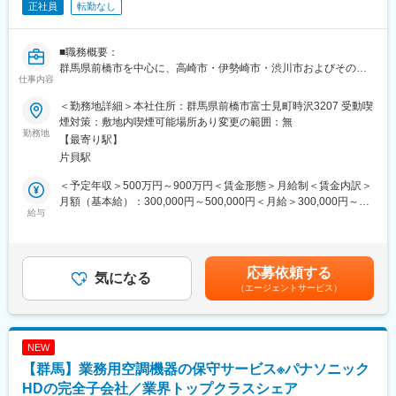
正社員
転勤なし
■仕事内容：
アドバイザー業務を習得いただいた上で、早期に店長業務をお任
せします。
■職務概要：
群馬県前橋市を中心に、高崎市・伊勢崎市・渋川市およびその周
仕事内容
◎アドバイザー業務
辺で注文住宅の営業活動を行っていただきます。日本の気候や風
・お客様のヒアリング、住宅会社への紹介、面談設定、相談後の
土に根差した「木の家づくり」を大切にし、自然素材と最新の技
＜勤務地詳細＞本社住所：群馬県前橋市富士見町時沢3207 受動喫
フォロー、店頭集客 など
術を融合させた家づくりを提案することが主な業務です。営業活
煙対策：敷地内喫煙可能場所あり変更の範囲：無
動だけでなく、集客活動も担当していただきますので、多岐にわ
勤務地
【最寄り駅】
◎店長業務
たるスキルを発揮していただけるポジションです。
片貝駅
・店舗運営(売上・KPI管理、シフト管理など店舗全体のマネジメ
ント)
▼具体的には下記業務をお任せします：
＜予定年収＞500万円～900万円＜賃金形態＞月給制＜賃金内訳＞
・店舗スタッフの指導育成、採用、評価
・土地探し、敷地の詳細調査
月額（基本給）：300,000円～500,000円＜月給＞300,000円～
・住宅会社との関係性構築
・資金計画およびローン相談
給与
500,000円＜昇給有無＞有＜残業手当＞有＜給与補足＞■昇給：年
・新規店舗の立ち上げ(オープンまでの推進)
・お客様の要望ヒアリングとプラン提案（設計士同席）
1回（4月）■賞与：年2回（7月・12月／前年度実績：2カ月） ※経
・くふうイエタテフェア、各種イベントの運営 など
・モデルハウス見学会や完成見学会、オーナー様感謝祭、マルシ
験能力を考慮して支給額を決定させていただきます。※営業職は固
ェイベント等の企画
定給に加えインセンティブあり（年間10棟のご契約実績で上記年
応募依頼する
■やりがい／魅力：
・インスタグラムなどのSNSを活用した集客活動
気になる
収に加え＋300万円となります）※上記予定年収はインセンティブ
・業種、業界未経験の方が、入社1年で新店舗立ち上げを任された
（エージェントサービス）
含む総支給額です。賃金はあくまでも目安の金額であり、選考を
実績があります。年齢、経歴関係なく、実績次第で早期に大きな
■入社後について：
通じて上下する可能性があります。月給(月額)は固定手当を含めた
裁量をお持ちいただけます。
まず当社の家づくりの理念や技術についての理解を深めていただ
表記です。
・まさに出店を加速させ始めたタイミングで、積極的にPDCAを
きます。独自のこだわりや、使用する自然素材の特性についての
NEW
回しているため、様々な経験を積むことができます。
研修を受けていただきます。その後、実際の営業活動に取り組ん
【群馬】業務用空調機器の保守サービス※パナソニック
・「家を建てる」という、人生でも大きなイベントに携われま
でいただきますが、必要に応じて先輩社員との同行やサポートを
す。
受けながら業務を進めていただきます。また、外部パートナーと
HDの完全子会社／業界トップクラスシェア