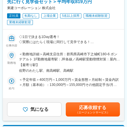
先に行く見学会セット＞平均年収819万円
・サイバーセキュリティ開発プロセス規定の効率的な運用を実現
東建コーポレーション 株式会社
するため、具体的な運用手法の改善(ツール整備、開発進捗/成果物
管理の効率化等)やプロセスの社内啓蒙を継続的に実施する。
正社員
転勤なし
上場企業
5名以上採用
職種未経験歓迎
業種未経験歓迎
※将来的には車両電子プラットフォームにおけるサイバーセキュリ
ティ技術開発にも挑戦いただける環境です。
◇1日で決まる1Day選考！
◆採用組織について（E＆Cシステム部）
◇実際にはたらく現場に同行して見学できる！
SUBARUのE&Cシステム開発部は、電気・電子（Electric,
仕事内容
◇面接場所＝配属地だから同僚も見て雰囲気込みで決められる！
Electronic）および通信接続・制御（Connected, Control）を担う
＜勤務地詳細＞高崎支店住所：群馬県高崎市下之城町180-6 ポン
部門であり、現代の自動車に不可欠な電装・ソフトウェア領域を
■1Day選考の流れ
テアルト 1F勤務地最寄駅：JR各線／高崎駅受動喫煙対策：屋内全
幅広くカバーしています。ステアリングやブレーキ、エアバッグ
［1］支店に到着、営業と一緒に顧客先に訪問
勤務地
面禁煙変更の範囲：会社の定める事業所
【最寄り駅】
といった基本的な車両制御から、通信・セキュリティ・故障診
［2］ランチをしてから帰社／※もちろん当社持ちです！
断、さらには空調やキーレス、OTAによるソフトウェア更新ま
佐野のわたし駅、南高崎駅、高崎駅
［3］面接
で、車の価値を支える中核技術を開発しています。
［4］スキルアップタイム見学／営業同士でスキルを高める時間で
＜予定年収＞400万円～1,000万円＜賃金形態＞月給制＜賃金内訳
す
＞月額（基本給）：130,000円～155,000円その他固定手当/月：
■業務のやりがい/魅力/優位性
※［3］［4］は前後する場合があります
給与
55,000円固定残業手当/月：78,000円～100,000円（固定残業時間
・SUBARUが提供する多様な機能に触れながら、車両一台目線
60時間0分/月）超過した時間外労働の残業手当は追加支給＜月給
で、ライフサイクルを通してSUBARUの車づくりに貢献すること
■こんな方へおすすめ：
＞263,000円～310,000円（一律手当を含む）＜昇給有無＞有＜残
ができる。
◇家庭と仕事を両立したい方
業手当＞有＜給与補足＞年収650万円（月給31万円＋成果給＋賞
・社内にとどまらず社外標準化活動への参加機会もあるため、業
応募依頼する
◇営業が嫌いなわけじゃない。ただ“働き方”が合わなくなってしま
気になる
与）／入社1年目 メンバー年収841万円（月給42万円＋成果給＋
界全体のレベルアップにも貢献できる。
（エージェントサービス）
った
賞与）／入社2年目 メンバー年収1,156万円（月給56万円＋成果給
◇時短勤務でもしっかり稼ぎたい
＋賞与）／入社5年目 メンバー賃金はあくまでも目安の金額であ
り、選考を通じて上下する可能性があります。月給(月額)は固定手