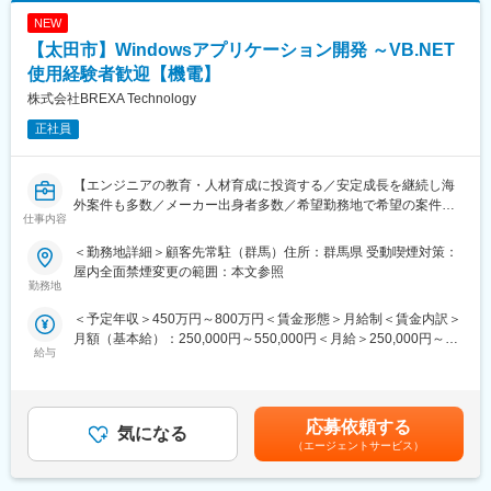
◇既存ソフトウェア改修、テスト
円が目指せます。
NEW
◇ネットワーク運用保守
【太田市】Windowsアプリケーション開発 ～VB.NET
■時短勤務×営業でも活躍できる理由：
◆エンジニアとしてのご活躍例：
土地活用営業は「長時間労働」「飛び込み中心」という印象を持
使用経験者歓迎【機電】
・過去ものづくりに携わっていたが直近別業界で勤務されていた
たれがちですが、当社では計画性を重視した営業活動を行ってい
株式会社BREXA Technology
方
ます。勤務時間に制約があることを前提に役割設計を行い、成果
・マネジメントの道ではなく専門エンジニアスペシャリストとし
基準も明確です。時短勤務でも重要な提案を任され、正当に評価
正社員
て活躍したいと思いご入社された方
される環境が整っています。
・エンジニアのスキルをもっと磨きたい、市場価値をあげたいと
思いご入社された方
【エンジニアの教育・人材育成に投資する／安定成長を継続し海
■入社後のミッション：
・家族手当や福利厚生が充実している安定企業で腰を据えて働き
外案件も多数／メーカー出身者多数／希望勤務地で希望の案件・
いきなりやってきた方に大切な土地を任せられないため、まずは
仕事内容
たいと思いご入社された方
業務考慮】
関係性構築からがスタートです。
【変更の範囲：会社の定める事業所】
その土地への想い入れ、今後への悩みについて、話を「聞く」こ
＜勤務地詳細＞顧客先常駐（群馬）住所：群馬県 受動喫煙対策：
◆働く環境：
■担当業務：
とが大切なお仕事です。
屋内全面禁煙変更の範囲：本文参照
全社月平均残業時間：約20時間
当社の顧客先にて、Windowsアプリケーション開発業務をご担当
勤務地
年休：120日程度
いただきます。
変更の範囲：会社の定める業務
＜予定年収＞450万円～800万円＜賃金形態＞月給制＜賃金内訳＞
各プロジェクトの営業担当も付いており、業務状況やご本人の体
・Windowsアプリケーションのレビューから開発、デバッグ、試
月額（基本給）：250,000円～550,000円＜月給＞250,000円～
調など気にかけていただける環境です。
験まで携わっていただきます。
給与
550,000円＜昇給有無＞有＜残業手当＞有＜給与補足＞※経験やス
半年に1度営業担当とプロジェクトリーダーと面談を実施し、自身
・情報処理サービスを軸にお客様が必要としているセールス、マ
キルを考慮の上、当社規定により決定いたします。※上記年収は月
の状態や希望の案件のヒアリングを行い、職場やチームの見学な
ーケティング、カスタマーサポートの各機能を強力に支援する業
20時間分の想定残業手当と賞与を含んだ金額となります。■昇
ども実施しながら、
務です。
給：年1回（4月）■賞与：年2回（7月、12月）※過去実績2.6ヶ月
次回案件アサイン時に適切なプロジェクトに配属できるような体
・開発作業以外では、チーム内のコミュニケーションを図った
応募依頼する
気になる
分賃金はあくまでも目安の金額であり、選考を通じて上下する可
制を整えています。
り、顧客との打ち合わせを重ね、意思疎通、改善のための技術面
（エージェントサービス）
能性があります。月給(月額)は固定手当を含めた表記です。
からの提案等を行っていただきます。
全国５０拠点ほどあるため、UIターンやご家族の事情で転居を伴