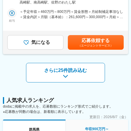
上にも取り組んでいます。
高崎駅、南高崎駅、佐野のわたし駅
や祝日に販売現地でお客様をご案内していただきます。
■企業魅力：
▼具体的には…
国内シェア60％超を誇る業界リーディングカンパニー。金融機関
＜予定年収＞460万円～800万円＜賃金形態＞月給制補足事項なし
・お問い合わせのあったお客様へ、物件のご案内／ローン／契約
や企業間取引で利用される信用調査データを提供し、経済活動を
＜賃金内訳＞月額（基本給）：261,600円～300,000円＜月給＞
等の対応
給与
支える重要な役割を担っています。
261,600円～300,000円＜昇給有無＞有＜残業手当＞有＜給与補足
・契約及び決済業務
＞※経験や年齢によって年収の変動がございます。賃金はあくまで
・不動産販売業者対応
変更の範囲：会社の定める業務
も目安の金額であり、選考を通じて上下する可能性があります。
・分譲住宅の用地仕入れ、情報収集
月給(月額)は固定手当を含めた表記です。
応募依頼する
・物件の企画、プランニング
気になる
（エージェントサービス）
※現在、不動産営業1年以上経験者のかたを対象に、月給26万円に
加え、月8万円を入社後、半年間固定給として支給しております。
そのため固定給が高くなっており、住宅の営業経験がない方でも
安心してご入社いただける環境です。
さらに25件読み込む
■モデル年収：
961万円/入社4年目主任/月給34万＋残業代（全額支給）＋報奨金
＋賞与＋資格手当＋役職手当
927万円/入社3年目主任/月給33万＋残業代（全額支給）＋報奨金
＋賞与＋資格手当＋役職手当
857万円/入社2年目/月給26万＋残業代（全額支給）＋報奨金＋賞
人気求人ランキング
与＋資格手当
dodaに掲載中の求人を、応募数順にランキング形式でご紹介します。
※応募数が同数の場合は、新着順に表示しています。
■働きやすさについて：
更新日：
2026/8/7（金）
月平均の残業時間は20時間程度です。生産性向上を目的として申
請がないと18時半時にPCがシャットダウンする仕組みを導入して
年収900万円～
群馬県
おり、メリハリをつけて勤務することが可能です。また、休日出