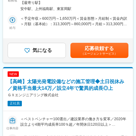
・防衛分野の増産に伴い増加する計量器の管理体制の強化（登録
■求人概要
勤務地
定める場所（在宅勤務を含む）や、本社および全国、海外の拠点
【最寄り駅】
ルールや校正周期の見直しなど）
当社は、航空・宇宙および防衛産業向けに、ロケットモータや航
等
安中駅、上州福島駅、東富岡駅
・技術者の世代交代を見据えた、業務標準化・ノウハウ継承への
空機用エンジンの部品製造を行う製造メーカーです。世の中のイ
参画
ンフラを支えるIHIグループの一員として、日本の成長戦略17分野
＜予定年収＞600万円～1,650万円＜賃金形態＞月給制＜賃金内訳
に位置づけられている航空・宇宙・防衛分野を支える製品を提供
＞月額（基本給）：313,300円～860,000円＜月給＞313,300円～
■アピールポイント
しています。現在、群馬県富岡市の工場にて、工場設備・インフ
給与
860,000円＜昇給有無＞有＜残業手当＞有＜給与補足＞※経験・能
・計量器管理業務を通して、多岐にわたるIA製品の知識を得るこ
ラの維持管理および設備投資を担う設備技術者を募集していま
力・年齢を考慮し、当社規定により優遇します。※想定年収は金額
とができる
す。
を保証するものではありません。■昇給：年1回（4月）■賞与：年
・一般で通用する計量器校正の技術スキルを得られる
2回（6月、12月）賃金はあくまでも目安の金額であり、選考を通
応募依頼する
・今後のDX推進を通して、DXのスキルを得られる
■業務内容
気になる
じて上下する可能性があります。月給(月額)は固定手当を含めた表
（エージェントサービス）
設備投資および工場設備・インフラの維持管理を担う設備技術者
記です。
■リモート勤務：
として、次の業務を担当する「工務グループ」の仲間に加わって
散発的には取得可（工場対応があるため、基本は本社工場出社を
頂きます。また、新規建屋建設や大規模な設備投資計画も進行し
想定していますが、チームメンバーと予め調整したうえであれば
ており、設備設計・導入から立ち上げまで一貫して関わることが
NEW
散発的に取得することは可能です）
できます。
【高崎】太陽光発電設備などの施工管理◆土日祝休み
・設備投資計画の立案・設計・導入（新規導入・老朽更新）
＜出向先について＞
・生産設備の予防保全・点検・保全計画の立案および実行
／資格手当最大14万／設立4年で驚異的成長◎上
企業名：株式会社IHIエアロスペース
・既存設備の改善・能力増強（生産性・信頼性向上のための改
ＧＸエンジニアリング株式会社
本社所在地：〒370-2398 群馬県富岡市藤木900番地
善）
正社員
事業内容：宇宙機器、防衛機器等の設計、製造、販売及び航空部
・ユーティリティ設備（受変電設備、コンプレッサー、ボイラ
品の製造、販売など
ー、排水処理、クレーン、真空炉、給排水等）の運用・維持管理
・工事の計画・執行、協力業者の手配・折衝、工事管理
＜ベストベンチャー100選出／建設業界の働き方を変革／2020年
＜求人管理番号：01040298＞
・既存インフラ更新を含む、中長期の設備計画立案 など
設立より4期平均成長率100％超／年間休日120日以上＞
仕事内容
当社は系統用蓄電所（大型蓄電池システム）および蓄電池設備 を
変更の範囲：会社の定める業務
■アピールポイント
中心に、太陽光発電設備を含む再エネインフラの＜設計・調達・