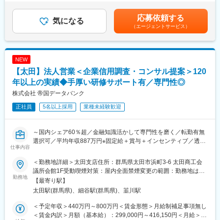
2. 提案営業（コンサルティング）
変更の範囲：会社の定める業務
30 万円＋賞与 80 万円＋営業給 80 万円）・30 歳入社（入社 3 年
・企業信用調査で得た情報から企業が抱えている課題を見つけ出
後）：800 万円（月給 35 万円＋賞与 90 万円＋営業給 100 万円）
応募依頼する
し、課題解決をご提案。
気になる
※モデル年収は全国総合職の場合を記載賃金はあくまでも目安の金
（エージェントサービス）
例１：与信管理に課題のある企業には信用調査報告書や倒産予測
額であり、選考を通じて上下する可能性があります。月給(月額)は
値データを提供
固定手当を含めた表記です。
例２：営業開拓や外注先の確保に課題のある企業には営業・外注
先ターゲットリストを提供
NEW
例３：後継者不足、社員教育に課題を抱えている企業には事業承
【太田】法人営業＜企業信用調査・コンサル提案＞120
継支援サービスや教育ツール、研修などを提案
訪問から報告書作成、提案まで一貫して担当。論理的思考力と課
年以上の実績◆手厚い研修サポート有／専門性◎
題解決力を発揮し、企業の成長を支援します。
株式会社 帝国データバンク
■業務の魅力：
正社員
5名以上採用
業種未経験歓迎
・企業信用調査のデータは、金融機関の融資可否判断や企業間の
新規取引の際等に利用される重要なデータです。
・年間300社以上のビジネスモデルや経営者の考え方に触れ、金
～国内シェア60％超／金融知識活かして専門性を磨く／転勤有無
融・経営知識を実務で深められます。
選択可／平均年収887万円※固定給＋賞与＋インセンティブ／透明
・社長や会社役員から企業の課題、悩みを直接相談され、解決を
仕事内容
性の高い評価制度～
サポートし事業の成長を通して社会に貢献できる仕事です。
■業務内容：
■働く環境：
＜勤務地詳細＞太田支店住所：群馬県太田市浜町3-6 太田商工会
経営者と直接対話し、企業の本質に迫る「信用調査＋コンサルテ
充実した研修制度とメンター制度を整備し、異業界出身者も安心
議所会館1F受動喫煙対策：屋内全面禁煙変更の範囲：勤務地は業
ィング営業」をお任せします。
勤務地
してスタート可能。報告書入力システム改善など、働きやすさ向
務上の都合により変更の可能性があります
【最寄り駅】
金融・経営知識を実務で深め、希少性の高いスキルを獲得し、市
上にも取り組んでいます。
太田駅(群馬県)、細谷駅(群馬県)、韮川駅
場価値を高められる環境です。
■企業魅力：
1. 企業信用調査
国内シェア60％超を誇る業界リーディングカンパニー。金融機関
＜予定年収＞440万円～800万円＜賃金形態＞月給制補足事項無し
・対象企業へ訪問し、事業内容や会社の特色、今後の展望、財務
や企業間取引で利用される信用調査データを提供し、経済活動を
＜賃金内訳＞月額（基本給）：299,000円～416,150円＜月給＞