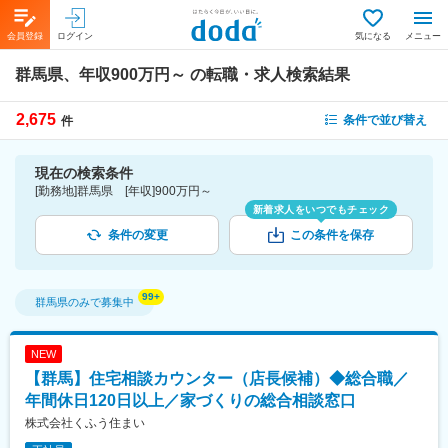
会員登録
ログイン
気になる
メニュー
群馬県、年収900万円～
の転職・求人検索結果
2,675
条件で並び替え
件
現在の検索条件
[勤務地]群馬県 [年収]900万円～
新着求人をいつでもチェック
条件の変更
この条件を保存
群馬県
のみで募集中
NEW
【群馬】住宅相談カウンター（店長候補）◆総合職／
年間休日120日以上／家づくりの総合相談窓口
株式会社くふう住まい