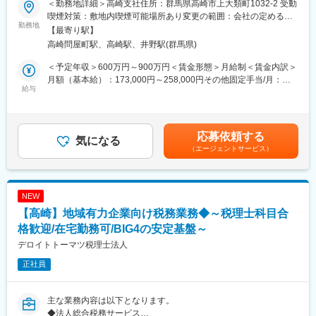
最新の技術、製品を支える生産設備とインフラ設備、効率的/安定
＜勤務地詳細＞高崎支社住所：群馬県高崎市上大類町1032-2 受動
施工＞を一貫して担うエンジニアリング企業です。
的/競争力のある航空・宇宙・防衛事業に従事することで、ものづ
喫煙対策：敷地内喫煙可能場所あり変更の範囲：会社の定める事
近年の再生可能エネルギー需要の拡大に伴い、当社の事業も急成
勤務地
くりに関するグローバル・スタンダードな知識・経験を習得可能
業所
【最寄り駅】
長を遂げています。さらなる事業拡大と組織強化のため、新たな
です。モチベーションを高く持ち、夢を実現して達成感が得られ
高崎問屋町駅、高崎駅、井野駅(群馬県)
メンバーを募集します。
ます。
＜予定年収＞600万円～900万円＜賃金形態＞月給制＜賃金内訳＞
■業務内容
＜出向先について＞
月額（基本給）：173,000円～258,000円その他固定手当/月：
今回募集する施工管理ポジションでは、主に系統用蓄電システム
給与
企業名：株式会社IHIエアロスペース
10,000円～250,000円固定残業手当/月：57,788円～80,000円（固
工事における現場管理業務を担当していただきます。
本社所在地：〒370-2398 群馬県富岡市藤木900番地
定残業時間30時間0分/月）超過した時間外労働の残業手当は追加
主な業務内容は以下の通りです。
事業内容：宇宙機器、防衛機器等の設計、製造、販売及び航空部
支給＜月給＞240,788円～588,000円（一律手当を含む）＜昇給有
品の製造、販売など
無＞有＜残業手当＞有＜給与補足＞※その他固定手当には、調整手
応募依頼する
・系統用蓄電池設備工事の施工管理
気になる
当・工具手当、資格手当等が含まれます。■賞与：年2回（勤務成
（エージェントサービス）
・現場調査および施工計画の作成
＜求人管理番号：01040299＞
績による）賃金はあくまでも目安の金額であり、選考を通じて上
・蓄電池設備、高圧受変電設備、PCS等の設置管理
下する可能性があります。月給(月額)は固定手当を含めた表記で
・協力会社との打ち合わせ、工程調整
変更の範囲：会社の定める業務
す。
・安全・品質・工程管理
NEW
・お客様、電力会社、元請会社との各種調整
【高崎】地域有力企業向け税務業務◆～税理士科目合
・設計部門との連携および施工図確認
・各種報告書、写真管理、書類作成
格歓迎/在宅勤務可/BIG4の安定基盤～
デロイトトーマツ税理士法人
近年需要が拡大している系統用蓄電システムにおいて、現場全体
正社員
を管理しながらプロジェクトを推進していただくポジションで
す。
再生可能エネルギー業界や電気設備工事の経験を活かし、社会イ
主な業務内容は以下となります。
ンフラを支える仕事に携わりたい方を歓迎しております。
◆法人総合税務サービス