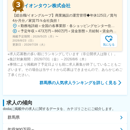
イオンタウン株式会社
【総合職/イオングループ】商業施設の運営管理◆年休125日／賞与
4か月分／家賃75％会社負担！
＜勤務地詳細＞全国の各事業部・各ショッピングセンター住所：千葉県千葉市美浜区中瀬1-5-1イオンタワー10F（本社所在地） 受動喫煙対策：敷地内全面禁煙変更の範囲：会社の定める事業所
＜予定年収＞473万円～860万円＜賃金形態＞月給制＜賃金内訳＞月額（基本給）：296,000円～516,000円＜月給＞296,000円～516,000円＜昇給有無＞有＜残業手当＞有＜給与補足＞■予定年収はあくまでも目安の金額であり、選考を通じて上下する可能性があります。■予定年収は全国転勤可能な場合の目安です。■賞与：平均年4.2か月分程度■管理監督者として採用された場合、「時間外勤務手当」「休日勤務手当」の対象外となります。賃金はあくまでも目安の金額であり、選考を通じて上下する可能性があります。月給(月額)は固定手当を含めた表記です。
掲載予定期間：
2026/5/25（月）
〜
2026/8/23（日）
気になる
更新日：
2026/7/28（火）
※求人応募数の多い順にランキングしています（非公開求人は除く）。
※集計対象期間：2026/7/31（金）～2026/8/6（木）
※事情により掲載終了予定日よりも前に求人募集が終了していることもご
ざいます。その場合は当サイトから応募はできませんので、あらかじめご
了承ください。
群馬県
の人気求人ランキングを詳しく見る
求人の傾向
dodaに掲載中の求人に関するデータを、カテゴリごとにご紹介します。
群馬県
年収900万円～