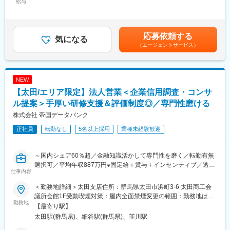
状況など、約80項目におよぶ企業情報をヒアリング。
給与
支える重要な役割を担っています。
299,000円～416,150円＜昇給有無＞有＜残業手当＞有＜給与補足
・ヒアリング内容を整理し、信用調査報告書を作成。
＞【モデル年収】・25 歳入社（入社 3 年後）：680 万円（月給
2. 提案営業（コンサルティング）
変更の範囲：会社の定める業務
30 万円＋賞与 80 万円＋営業給 80 万円）・30 歳入社（入社 3 年
・企業信用調査で得た情報から企業が抱えている課題を見つけ出
後）：800 万円（月給 35 万円＋賞与 90 万円＋営業給 100 万円）
応募依頼する
し、課題解決をご提案。
気になる
※モデル年収は全国総合職の場合を記載賃金はあくまでも目安の金
（エージェントサービス）
例１：与信管理に課題のある企業には信用調査報告書や倒産予測
額であり、選考を通じて上下する可能性があります。月給(月額)は
値データを提供
固定手当を含めた表記です。
例２：営業開拓や外注先の確保に課題のある企業には営業・外注
先ターゲットリストを提供
NEW
例３：後継者不足、社員教育に課題を抱えている企業には事業承
【太田/エリア限定】法人営業＜企業信用調査・コンサ
継支援サービスや教育ツール、研修などを提案
訪問から報告書作成、提案まで一貫して担当。論理的思考力と課
ル提案＞手厚い研修支援＆評価制度◎／専門性磨ける
題解決力を発揮し、企業の成長を支援します。
株式会社 帝国データバンク
■業務の魅力：
正社員
転勤なし
5名以上採用
業種未経験歓迎
・企業信用調査のデータは、金融機関の融資可否判断や企業間の
新規取引の際等に利用される重要なデータです。
・年間300社以上のビジネスモデルや経営者の考え方に触れ、金
～国内シェア60％超／金融知識活かして専門性を磨く／転勤有無
融・経営知識を実務で深められます。
選択可／平均年収887万円※固定給＋賞与＋インセンティブ／透明
・社長や会社役員から企業の課題、悩みを直接相談され、解決を
仕事内容
性の高い評価制度～
サポートし事業の成長を通して社会に貢献できる仕事です。
■業務内容：
■働く環境：
＜勤務地詳細＞太田支店住所：群馬県太田市浜町3-6 太田商工会
経営者と直接対話し、企業の本質に迫る「信用調査＋コンサルテ
充実した研修制度とメンター制度を整備し、異業界出身者も安心
議所会館1F受動喫煙対策：屋内全面禁煙変更の範囲：勤務地は業
ィング営業」をお任せします。
勤務地
してスタート可能。報告書入力システム改善など、働きやすさ向
務上の都合により変更の可能性があります
【最寄り駅】
金融・経営知識を実務で深め、希少性の高いスキルを獲得し、市
上にも取り組んでいます。
太田駅(群馬県)、細谷駅(群馬県)、韮川駅
場価値を高められる環境です。
■企業魅力：
1. 企業信用調査