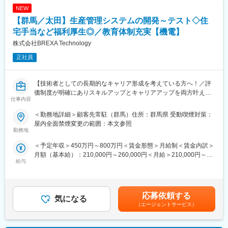
■仕事内容：
当を含めた表記です。
変更の範囲：会社の定める業務
NEW
土地オーナーが所有する資産に対し、最適な土地活用の事業を提
【群馬／太田】生産管理システムの開発～テスト◇住
案するコンサルティング営業です。
(1)土地オーナーへのアプローチ（リストを基にアプローチしま
宅手当など福利厚生◎／教育体制充実【機電】
す）
株式会社BREXA Technology
(2)土地活用の提案をする
正社員
(3)受注を獲得する
～～ 土地活用の提案って？ ～～
【技術者としての長期的なキャリア形成を考えている方へ！／評
遊休地など、活用できていない土地に対しアパートやマンション
価制度が明確にありスキルアップとキャリアアップを両方叶え
の提案をする仕事です。
仕事内容
る！／家族手当や福利厚生が充実しているため腰を据えて働けま
街中にあるアパートやマンションはその土地およびマンションを
す！】
所有しているオーナー様がいて、家賃収益を得ています。つまり
＜勤務地詳細＞顧客先常駐（群馬）住所：群馬県 受動喫煙対策：
【変更の範囲：会社の定める業務】
【土地を活用している】ということです。
屋内全面禁煙変更の範囲：本文参照
◆職務概要：株式会社アウトソーシングテクノロジーの社員とし
勤務地
てメーカー企業に常駐し、メーカー技術社員と弊社先輩社員と協
■業務の特徴：
＜予定年収＞450万円～800万円＜賃金形態＞月給制＜賃金内訳＞
力して業務致します。
・億単位の商材を提案する仕事となるので、長期的な関係性構築
月額（基本給）：210,000円～260,000円＜月給＞210,000円～
社内であれば、担当営業、キャリアアドバイザー、技術リーダー
が必要となります
給与
260,000円＜昇給有無＞有＜残業手当＞有＜給与補足＞※社会人経
と関わります。
・知識も大事ですが「人として」がとても大事な仕事です
験、面接結果等を考慮の上決定します。 ■昇給：年1回（4月）■賞
メーカー企業（常駐先）であれば、配属部署内の技術社員、責任
与：年2回（7月、12月）※過去実績2.6ヶ月賃金はあくまでも目安
者、必要に応じて他部署の技術社員や事務社員との折衝が発生し
■正当な評価体制：
の金額であり、選考を通じて上下する可能性があります。月給(月
ます。
応募依頼する
社内の5人に1人が年収1000万円以上と給与UPが叶う仕事です。
気になる
額)は固定手当を含めた表記です。
契約金額は数億円になるため、大きなインセンティブが支給され
（エージェントサービス）
◆職務詳細：
ることが高年収の理由です。
◇新規生産管理システム開発～テスト
時短勤務でも評価基準は同様のため、６時間勤務でも年収1,000万