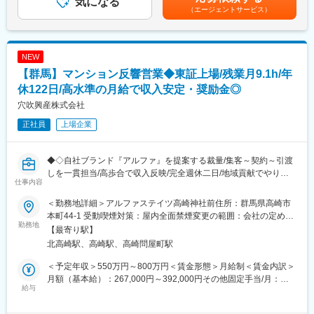
気になる
ンの劣化を防ぎ、焼きたてそのままの鮮度を保ちます。
夜勤務手当、など賃金はあくまでも目安の金額であり、選考を通
（エージェントサービス）
・営業業務に付随する、見積りや、価格交渉、取引申請などの各
じて上下する可能性があります。月給(月額)は固定手当を含めた表
種事務的業務も行います。
変更の範囲：会社の定める業務
記です。
・営業部の社員が１名で現地調査をして施工等の現場作業のお手
伝いをするようなことはなく、必ず、営業支援部門、又は、エン
NEW
ジニアリング部門（設計・積算・施工部門）の社員と同行し、必
【群馬】マンション反響営業◆東証上場/残業月9.1h/年
要に応じ、見積作成・作図等を支援するというようなイメージで
すのでご安心ください。
休122日/高水準の月給で収入安定・奨励金◎
穴吹興産株式会社
■取り扱い商品:
正社員
上場企業
・パッケージエアコン（電気式）
・ガスヒートポンプエアコン
・ナチュラルチラー（吸収式冷凍機）
◆◇自社ブランド『アルファ』を提案する裁量/集客～契約～引渡
※全てを取り扱っているのは、総合電機メーカーのパナソニックだ
しを一貫担当/高歩合で収入反映/完全週休二日/地域貢献でやりが
けです！
仕事内容
い/研修充実で未経験可◆◇
■求人の特徴：
＜勤務地詳細＞アルファステイツ高崎神社前住所：群馬県高崎市
■業務内容：
・高い開発力と豊富な商品ラインナップを持つパナソニックのブ
本町44-1 受動喫煙対策：屋内全面禁煙変更の範囲：会社の定める
当社にて分譲マンション営業としてご活躍いただきます。具体的
勤務地
ランドを背負い、顧客の課題解決をミッションに、顧客満足度を
事業所
【最寄り駅】
には自社ブランドマンション「アルファ」シリーズの販売を担当
追求できる業務です。
北高崎駅、高崎駅、高崎問屋町駅
頂きます。
働き方改革の文脈で、勤怠管理を徹底(残業時間が30hを超えない
よう、事務所の入退室時間をシステムと同期）しており、充実し
＜予定年収＞550万円～800万円＜賃金形態＞月給制＜賃金内訳＞
■業務の流れ：
た就業環境が実現できます。
月額（基本給）：267,000円～392,000円その他固定手当/月：
・集客活動
給与
・営業職は原則として休日や夜間の対応はございません（実際の
10,000円固定残業手当/月：55,400円～80,400円（固定残業時間
・モデルルームでの接客、契約
工事系の業務は別も部門の為）
25時間0分/月）超過した時間外労働の残業手当は追加支給＜月給
・契約後の打合せ