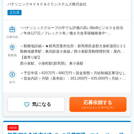
・自社商材の営業ではないため、お客様のご要望に本当に合った
の打ち合わせやイベントの企画・運営にも積極的に参加していた
パナソニックＨＶＡＣ＆ＣＣシステムズ株式会社
選択肢をご提案することができます。
だき、より広範なスキルを身に付けていただきます。
正社員
変更の範囲：会社の定める業務
■キャリアビジョン：
社長の右腕として事業を支える「経営幹部人材」としての成長を
~パナソニックグループの中でも評価の高いBtoBビジネスを担当
期待しています。まずはプレイヤーとして営業活動を担当し、ス
／年休127日／フレックス有／働き方改革積極推進中~
キルを積み重ね、事業拡大に寄与ただきたいと考えています。将
仕事内容
来的には、管理建築士の資格取得も目指していただき、当社の新
■業務内容
規事業の立ち上げや人材育成にも積極的に関わっていただきま
＜勤務地詳細＞★群馬営業所住所：群馬県邑楽郡大泉町坂田1-1-1
入社後は、提案活動やフロント業務、サービス委託会社の管理や
す。必要なスキルや経験に対しては、外部研修を含めサポートし
勤務地最寄駅：東武鉄道小泉線／西小泉駅受動喫煙対策：屋内全
技術相談をご担当いただきます。
勤務地
ます。
面禁煙変更の範囲：会社の定める事業所
【最寄り駅】
※実際に修理などは行いません！
西小泉駅、小泉町駅(群馬県)、東小泉駅
・PAC、GHP、吸収式の保守、整備営業担当（ソリューション提
■組織体制：
案活動）
当社は少数精鋭の体制で運営されており、社長をはじめ、取締役
＜予定年収＞620万円～890万円＜賃金形態＞月給制補足事項なし
・PAC、GHP、吸収式のフロント業務、お客様対応、顧客接点強
や営業部、工事部、設計部が一丸となって会社の成長を支えてい
＜賃金内訳＞月額（基本給）：301,000円～435,000円＜月給＞
化推進
給与
ます。
301,000円～435,000円＜昇給有無＞有＜残業手当＞有＜給与補足
・地区サービス会社管理指導
＞※年収は経験・スキルを考慮の上決定します。※上記は賞与5ヶ
・売掛金回収管理、債権管理
■当社について：
月＋想定30hの残業代を含んだ年収になります。■昇給：年1回※定
当社は「次の400年の木の家づくりの基本となるような、本物の
期昇給ではありません■賞与：年2回賃金はあくまでも目安の金額
応募依頼する
■採用背景
気になる
素材と最新の技術、永く飽きの来ない意匠をバランスよく成立さ
であり、選考を通じて上下する可能性があります。月給(月額)は固
（エージェントサービス）
業務用空調（PAC、GHP、吸収式）の事業領域の拡大に伴う、保
せた木の家をつくりたい」との願いを持ち、日本の伝統的な家づ
定手当を含めた表記です。
守・整備等のソリューション提案人員の補強のため。
くりの精神を大切にしています。モデルハウス「頂」は多くのお
また、企画立案、施策検討、お客様への提案活動、フロント業務
客様に愛され、コロナ禍でも来場者数が倍増しています。自然素
等の人員体制の強化を目的としています。
材を活かした家づくりに情熱を持ち、地域に根差した企業として
NEW
成長しています。