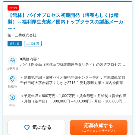
う場合も転職という選択ではなく社内にてご相談いただける環境
■配属企業について：SIサービスやソフトウェアの分析・設計・開
です。
NEW
発を事業としています。“サステイナブルな社会”の実現に向けて、
SDGsやSociety5.0、それを実現するためのDXなど、時代の最先
【館林】バイオプロセス初期開発（培養もしくは精
◆スキルアップ支援体制：
端に在るICT企業です。
製）～福利厚生充実／国内トップクラスの製薬メーカ
・社内研修システム(e-ラーニング)：携帯電話・PCから24時間
ー～
365日好きな時間に技術系の動画や、テキストを用いて勉強が可
■キャリアパス：
能
第一三共株式会社
（1）「エンジニアだからこの作業だけ」と限定はせず、希望する
・マンスリー技術研修(Zoom/月に複数回開催)：Zoomにて技術研
社員には幅広い活躍の場をご用意しています。例えば機械系エン
正社員
上場企業
修を行っています。講師を招き機械設計やプログラミングなど幅
ジニアで、お客様先の業務は全体の2割程度、他の時間は営業に同
広いトピックスで研修を受けられます。
行してプリセールス的な動きをしている社員もいます。営業同行
し、具体的な提案をしてもらうことで、お客様からの信頼も大幅
■業務内容：
変更の範囲：本文参照
にUP。受注率に大きく貢献しています。こうした働き方をしてい
バイオ医薬品（抗体及び抗体関連モダリティ）の製造プロセス開
る社員には、賞与で100万円以上の支給をするなどその頑張りを
仕事内容
発研究（培養もしくは精製）
還元しています。こういった多彩な働き方ができる人材を、賞与
国内外製造場所への技術移転・委託先管理、治験申請のドキュメ
＜勤務地詳細＞館林バイオ技術開発センター住所：群馬県邑楽郡
での貢献還元をはじめ、会社として支援しています。
ント作成
千代田町大字赤岩字くらかけ2716-1 受動喫煙対策：屋内全面禁煙
（2）スペシャリストもマネジメントも、多様なキャリアを支援で
勤務地
変更の範囲：会社の定める事業所
きる環境をご用意しています。プロジェクトのマネジメントや、
■募集背景
技術のスペシャリスト、大手メーカーへの移籍という選択肢も。
＜予定年収＞600万円～1,000万円＜賃金形態＞月給制＜賃金内訳
・自社開発によるバイオ医薬品（抗体及び抗体関連モダリティ）
また、内勤のマネージャーや技術研修の講師など、組織内で役職
＞月額（基本給）：300,000円～400,000円＜月給＞300,000円～
のパイプラインの増大に伴う治験用・商用の製造プロセス開発、
給与
をもって活躍することも可能です。
400,000円＜昇給有無＞有＜残業手当＞有＜給与補足＞※給与は前
需要量増加に伴う多数の製造場所への技術移転・委託先管理、及
職・経験年数・年齢を考慮の上、当社規定により決定します。■昇
び治験申請・承認申請、と多くのタスクが並行して実施されてい
変更の範囲：本文参照
給：年1回■賞与：年1回（7月）賃金はあくまでも目安の金額であ
る。
り、選考を通じて上下する可能性があります。月給(月額)は固定手
・候補者への期待は以下となる。
応募依頼する
気になる
当を含めた表記です。
探索研究から上がってくる様々な抗体及び抗体関連モダリティに
（エージェントサービス）