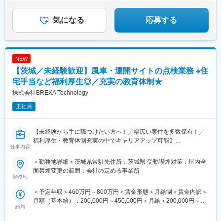
気になる
応募する
NEW
【茨城／未経験歓迎】風車・運開サイトの点検業務 ※住
宅手当など福利厚生◎／充実の教育体制★
株式会社BREXA Technology
正社員
【未経験から手に職つけたい方へ！／幅広い案件を多数保有！／
福利厚生・教育体制充実の中でキャリアアップ可能】
仕事内容
◆職務概要
各種メーカーの開発パートナーとして技術者派遣業を運営してい
＜勤務地詳細＞茨城県常駐先住所：茨城県 受動喫煙対策：屋内全
る当社の顧客先にて下記業務をお任せ。
面禁煙変更の範囲：会社の定める事業所
◆職務詳細
勤務地
風車運開サイトの点検・不具合対応・作業の計画・調整等のサイ
＜予定年収＞460万円～800万円＜賃金形態＞月給制＜賃金内訳＞
ト担当業務
月額（基本給）：200,000円～450,000円＜月給＞200,000円～
・サイト担当業務（社内・顧客・下請け業者調整、案件収支、工
給与
450,000円＜昇給有無＞有＜残業手当＞有＜給与補足＞※社会人経
程管理、手配、及び、作業計画等提出図書作成）：70％
験、面接結果等を考慮の上決定します。 ■昇給：年1回（4月）■賞
・見積作成業務：20％