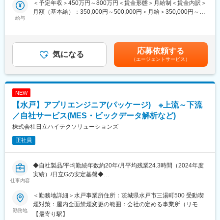
定化を図る。
＜予定年収＞450万円～800万円＜賃金形態＞月給制＜賃金内訳＞
務を担当していただきます。
・量産コスト削減活動の推進
月額（基本給）：350,000円～500,000円＜月給＞350,000円～
給与
材料使用量の最適化、稼働改善、工程短縮などのコスト削減施策
500,000円＜昇給有無＞有＜残業手当＞有＜給与補足＞■昇給：年
■職務詳細：
を継続的に実施。
1回■賞与：年2回（6月・12月）※過去実績前年度実績5.5ヶ月分支
・モーター制御回路設計
・改善プロジェクトの取りまとめ（チームリーディング）
給■その他定額手当：食事手当賃金はあくまでも目安の金額であ
・センサー回路設計
担当工程における品質向上・生産性向上・コスト改善等の取り組
り、選考を通じて上下する可能性があります。月給(月額)は固定手
応募依頼する
・マイコン制御設計（C言語）
気になる
みについて、関係部門と連携しながらプロジェクトを推進。
当を含めた表記です。
（エージェントサービス）
・モーター設計および試作評価試験
■組織構成：
■当社について：
部長/課長/メンバー4名（20～40代）の6名体制となります。定年
・「人々の暮らしを楽（ラク）にする」技術で持続可能な将来を
は60歳ですが再雇用で65歳まで働くことができるため、70代の役
築いていく日本を代表する半導体企業です。
NEW
員もおり、長期的に働いていくことができる環境です。
【水戸】アプリエンジニア(パッケージ) ※上流～下流
変更の範囲：会社の定める業務
■キャリアパス：
／自社サービス(MES・ビックデータ解析など)
・経験やスキルを考慮致しますが、ご入社後1～2年程かけて現場
株式会社日立ハイテクソリューションズ
を経験していただき、ゆくゆくはプレイングマネージャーとして
正社員
マネジメントにも携わっていただく予定です。
・金属加工、プラスチック射出成形、モーター設計製造、精密プ
レス金型など、多岐にわたる加工・製造技術を保有しており、技
◆自社製品/平均勤続年数約20年/月平均残業24.3時間（2024年度
術者としての成長機会は無限に広がっています。
実績）/日立Gの安定基盤◆
仕事内容
■働き方の魅力：
■業務内容：
・当社は全国に工場を保有しておりますが、転勤はございませ
＜勤務地詳細＞水戸事業所住所：茨城県水戸市三湯町500 受動喫
化学・医薬・食品分野のお客さまの要求仕様や将来ビジョンを共
ん。東京営業所への出張及び、他の工場への出張が発生した場合
煙対策：屋内全面禁煙変更の範囲：会社の定める事業所（リモー
有し、抱える課題を解決するための計測・制御装置（計装システ
勤務地
でも、日帰りでの対応となります。
トワーク含む）
【最寄り駅】
ム）の開発・構築を担当します。お客さまと綿密にコミュニケー