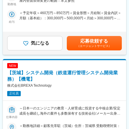
屋内全面禁煙変更の範囲：本文参照
今回ご担当いただきます業務内容は、国立研究開発法人での人工
勤務地
納入したシステムで生産された多様な製品が社会に広く浸透して
宇宙衛星の監視制御システム開発に携わっていただきます。就業
いくことは、何にも代えがたい充実感と達成感をもたらします。
＜予定年収＞460万円～850万円＜賃金形態＞月給制＜賃金内訳＞
いただく研究所では、日本の宇宙事業の中枢と言える研究所で
月額（基本給）：300,000円～500,000円＜月給＞300,000円～
す。ロケット開発やシャトル開発や、人工衛星開発、実際の地球
また、お客さまの「困りごと」や課題を丁寧にヒアリングし、そ
給与
500,000円＜昇給有無＞有＜残業手当＞有＜給与補足＞※給与詳細
の軌道で巡回している衛星の監視制御を行っています。今回は実
れをシステムで実現することで、お客さまがより効率的に業務を
は経験・能力・適性・希望等を考慮して決定します。また、上記
際に稼働している人工衛星の監視制御システムの運用・構築業務
進められる環境を提供できる点も、大きなやりがいです。自ら関
月給は通勤手当、住宅補助、資格手当等が含まれていない金額で
や、これから打ち上げる新しい衛星の監視制御システムの開発に
わった仕組みが実際の現場で成果を生み出す瞬間を感じられま
す。■昇給：年1回（5月）■賞与：年2回（7月、12月）※会社規定
携わっていただきます。
応募依頼する
す。
気になる
あり賃金はあくまでも目安の金額であり、選考を通じて上下する
※月に1回、宇宙衛星研修を受講いただき、衛星技術の知識を学ん
（エージェントサービス）
可能性があります。月給(月額)は固定手当を含めた表記です。
でいただきます。
さらに、システム要件の定義から設計・開発・導入まで、一連の
■具体的な仕事内容
工程に責任を持って携わり、最適なソリューションを形にしてい
・衛星評価業務（衛星評価システム維持管理＋開発支援業務）／
くプロセスそのものが、この仕事ならではの魅力です。ものづく
NEW
開発（改修、整備、試験を含む）／運用／設備維持管理（構築、
りの面白さと社会への貢献を実感しながら成長できる環境が整っ
障害対応を含む）／社内調整／報告資料作成
【茨城】システム開発（鉄道運行管理システム開発業
ています。
【キャリアパス】
務）【機電】
（1）同社は「エンジニアだからこの作業だけ」と限定はせず、希
変更の範囲：会社の定める業務
株式会社BREXA Technology
望する社員には幅広い活躍の場をご用意しています。たとえば機
械系のエンジニアで、お客様先の業務は全体の2割程度、他の時間
正社員
は営業に同行してプリセールス的な動きをしている社員もいま
す。エンジニアに営業同行し具体的な提案をしてもらうことで、
お客様からの信頼も大幅にUP。受注率に大きく貢献しています。
～日本一のエンジニアの教育・人材育成に投資する中核企業/安定
こうした働き方をしている社員には、賞与で100万円以上の支給
成長を継続し海外の案件も多数保有する技術会社/メーカー出身者
仕事内容
をするなどその頑張りを還元しています。こういった多彩な働き
多数～
方ができる人材を、賞与での貢献還元をはじめ、会社として支援
【変更の範囲：会社の定める業務】
＜勤務地詳細＞顧客先常駐（茨城）住所：茨城県 受動喫煙対策：
しています。
■業務の特徴：