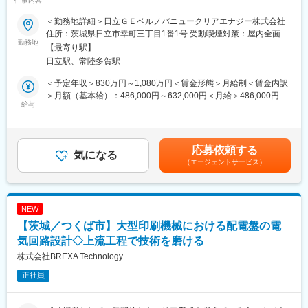
仕事内容
定可能。顧客の所在地に応じて、お打合せ等で出張あり。研修は
【配属組織について（概要・ミッション）】
茨城で行っていただきますが、その後については柔軟に勤務地は
＜勤務地詳細＞日立ＧＥベルノバニュークリアエナジー株式会社
発電過程でCO2を排出することがない原子力発電は、地球温暖化
検討可能です。（詳細については選考を通してご相談できればと
住所：茨城県日立市幸町三丁目1番1号 受動喫煙対策：屋内全面禁
の防止をはじめとする日立グループの環境への取り組みの大きな
勤務地
思います。）
煙変更の範囲：勤務地補足欄に記載
【最寄り駅】
柱となっています。
日立駅、常陸多賀駅
【出向先】
日立GEベルノバニュークリアエナジーは、原子力発電の使用済燃
・企業名：日立GEベルノバニュークリアエナジー株式会社
＜予定年収＞830万円～1,080万円＜賃金形態＞月給制＜賃金内訳
料について高レベル放射性廃棄物の減容や潜在的有害度低減及び
・形態：在籍出向
＞月額（基本給）：486,000円～632,000円＜月給＞486,000円～
資源有効利用を担う高速炉開発への取り組みを推進しておりま
給与
・事業内容：発電用軽水型原子炉施設、高速炉施設、原子燃料サ
632,000円＜昇給有無＞有＜残業手当＞有＜給与補足＞※給与詳細
す。
イクル関連施設およびその他関連製品の設計、製造、販売、据付
は経験・年齢・能力を考慮し、当社規定により決定します。■昇
及び保守に関する業務
給：年1回■賞与：年2回（6月、12月）賃金はあくまでも目安の金
機械システム製品である高速炉の設計は、安全機能を十分に担保
・勤務地：茨城県日立市幸町3-1-1
額であり、選考を通じて上下する可能性があります。月給(月額)は
応募依頼する
し、炉心からシステム系統設備まで要求される機能を高い信頼性
気になる
固定手当を含めた表記です。
（エージェントサービス）
で発揮させます。
変更の範囲：会社の定める業務
プラント計画グループでは、次世代高速炉のプラント計画、安全
設計、炉心及び系統設備の設計を行っています。
NEW
【茨城／つくば市】大型印刷機械における配電盤の電
【職務概要】
高速炉、小型モジュール原子炉及び関連プラントにおいて、安全
気回路設計◇上流工程で技術を磨ける
設計・評価エンジニアリング、炉心及び系統設備の設計業務に従
株式会社BREXA Technology
事いただきます。
正社員
【職務詳細】
■系統設計業務：ポンプや弁、計装品などさまざまな設備を組み合