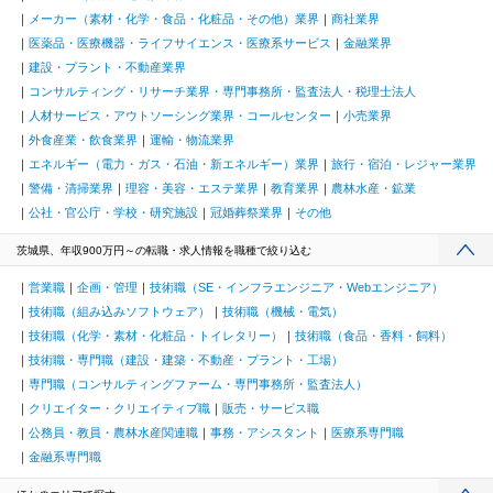
メーカー（素材・化学・食品・化粧品・その他）業界
商社業界
医薬品・医療機器・ライフサイエンス・医療系サービス
金融業界
建設・プラント・不動産業界
コンサルティング・リサーチ業界・専門事務所・監査法人・税理士法人
人材サービス・アウトソーシング業界・コールセンター
小売業界
外食産業・飲食業界
運輸・物流業界
エネルギー（電力・ガス・石油・新エネルギー）業界
旅行・宿泊・レジャー業界
警備・清掃業界
理容・美容・エステ業界
教育業界
農林水産・鉱業
公社・官公庁・学校・研究施設
冠婚葬祭業界
その他
茨城県、年収900万円～の転職・求人情報を職種で絞り込む
営業職
企画・管理
技術職（SE・インフラエンジニア・Webエンジニア）
技術職（組み込みソフトウェア）
技術職（機械・電気）
技術職（化学・素材・化粧品・トイレタリー）
技術職（食品・香料・飼料）
技術職・専門職（建設・建築・不動産・プラント・工場）
専門職（コンサルティングファーム・専門事務所・監査法人）
クリエイター・クリエイティブ職
販売・サービス職
公務員・教員・農林水産関連職
事務・アシスタント
医療系専門職
金融系専門職