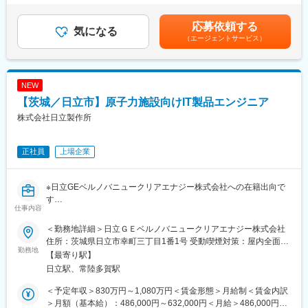
与：年2回（7月、12月）※過去実績2.6ヶ月賃金はあくまでも目安
・その他、部門としてのイベント対応サポート等、付帯業務：
の金額であり、選考を通じて上下する可能性があります。月給(月
10％
応募依頼する
気になる
額)は固定手当を含めた表記です。
※ご経験スキルに応じて別案件の打診をさせていただく場合もあり
（エージェントサービス）
ます。ご面接の際に志向性に合わせていければと思います。
◆使用ツール
・MSoffice
NEW
◆未経験→プロの道へ！活躍事例
（1）営業→自動車内装部品の試験評価プロジェクトに配属
【茨城／日立市】原子力施設向けIT製品エンジニア
今後の需要から電気系エンジニアを目指して電験三種を勉強中。
株式会社日立製作所
（2）アパレル店舗運営→半導体製造装置の立ち上げプロジェクト
配属
現在はフィールドエンジニアとして活躍中。
正社員
上場企業
（3）営業→風力発電施設の設計補助業務配属
大手メーカーでの立ち振る舞い、取りまとめ・設計者業務を学
び、設計補助から一設計担当へ！
※日立GEベルノバニュークリアエナジー株式会社への在籍出向で
◆働く環境
す
仕事内容
全社月平均残業時間は20時間程度、年休は120日程度です。さら
【配属組織について（概要・ミッション）】
に各プロジェクト先の営業担当も付いており、業務状況やご本人
発電過程でCO2を排出することがない原子力発電は、地球温暖化
＜勤務地詳細＞日立ＧＥベルノバニュークリアエナジー株式会社
の体調など気にかけていただける環境。
の防止をはじめとする日立グループの環境への取り組みの大きな
住所：茨城県日立市幸町三丁目1番1号 受動喫煙対策：屋内全面禁
◆案件配属後の流れ
柱となっています。
勤務地
煙変更の範囲：勤務地補足欄に記載
【最寄り駅】
まずはモノを見る目を養っていただくべく、生産工程の下流から
日立GEベルノバニュークリアエナジー株式会社は、国内外の原子
日立駅、常陸多賀駅
スタート。並行してeラーニング研修、技術研修、キャリアアドバ
力発電プラントの再稼働・建設を推進しており、新型炉開発にも
イザーによる面談(相談いつでも可能)等を通じて2年～3年程度の
取り組んでいます。
＜予定年収＞830万円～1,080万円＜賃金形態＞月給制＜賃金内訳
アサイン案件に携わります。さらに半年に1度営業とプロジェクト
計装制御計画グループは原子力発電所を稼働するために必要な計
＞月額（基本給）：486,000円～632,000円＜月給＞486,000円～