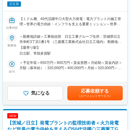
◎スキルUPが給与UPにつながる！アカデミー制度で取得した単
正社員
検討・検証業務
位に応じて給与UPが行われる仕組み
・日本の完成車メーカー向けの自動車用衝突安全製品であるエア
◎専門教育機関で技術取得が目指せる！
バッグ、シートベルト、ステアリングホイールの各種プロジェク
【ミドル層、40代活躍中◎大型火力発電・電力プラントの施工管
トの量産開発設計
変更の範囲：会社の定める業務
理～世界の電力供給・インフラを支える重要ミッション～世界最
仕事内容
高レベルのガスタービン技術／業績好調／三菱重工の福利厚生／
■就業環境
出張手当も別途支給】
・平均残業時間：約20h/月
＜勤務地詳細＞工事統括部 日立工事グループ住所：茨城県日立
・フレックスタイム制
市幸町3丁目1番1号 （三菱重工業株式会社日立工場内） 勤務地最
■業務内容：
勤務地
・在宅勤務：基本週2回（事業所・部門のルールによります）
寄駅：JR常磐線線／日立駅受動喫煙対策：敷地内喫煙可能場所あ
【最寄り駅】
・三菱重工の発電プラントの現場施工管理業務・現場監督を手掛
・借上げ社宅あり(一例：家族有の場合最長5年間95,000円の物件
り変更の範囲：会社の定める事業所
日立駅、常陸多賀駅
けます。
に15,000円の自己負担で住めます)
※家賃金額は勤務地によって異なります。
＜予定年収＞650万円～800万円＜賃金形態＞月給制＜賃金内訳＞
＜具体的には＞
・引っ越し費用：企業負担
月額（基本給）：320,000円～400,000円＜月給＞320,000円～
発電設備の定期点検に向けて、工程、工事人員、必要部品、工事
給与
400,000円＜昇給有無＞有＜残業手当＞有＜給与補足＞※詳細は経
機材、レイダウン等の工事計画を立案し、計画に基づいて施工し
験・スキルを考慮の上、決定いたします。※上記年収には月20～
ます。安全管理・工程管理の下、設備を点検・整備して品質を確
■オートリブについて
40時間分の残業手当を含む。■昇給：年1回■賞与：年2回※過去実
保します。
オートリブ株式会社は、スウェーデンに本社を置く自動車安全部
績…計5.7ヶ月分＜2024年社員の平均年収＞20代＝約500万円30
応募依頼する
気になる
品の世界的メーカー「Autoliv Inc.」の日本法人です。自動車用安
代＝約650万円40代＝約780万円50代＝約810万円賃金はあくまで
（エージェントサービス）
・タービン設備のメンテナンス・改修工事の現場代理人業務
全部品の分野で世界トップシェアを誇る企業です。
も目安の金額であり、選考を通じて上下する可能性があります。
・仕様書作成、顧客・パートナー業者との折衝・工程作成等
主にエアバッグやシートベルト、ステアリングホイールなどの安
月給(月額)は固定手当を含めた表記です。
・工事期間以外は、所内で次回工事の準備（工程表・計画書や要
全装置を日本の自動車メーカー向けに開発・製造・販売しており
領書の作成・見直し等）や安全管理関係の事務業務を担当
ます。特にエアバッグとシートベルトに強みを持ち、圧倒的な世
NEW
※三菱重工の工事・サービス部と連携しながら業務を行います。
界シェアを保有しております。
【茨城／日立】発電プラントの監理技術者＜火力発電
このシェアは主要自動車メーカーとの広範な取引関係によって支
■扱う製品
など世界の電力供給を支える◎50代活躍◇三菱重工G
えられており、製品の品質と技術力が高く評価されています。ま