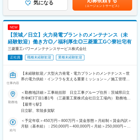
応募依頼する
プロジェクト管理、プロジェクトリスク低減への実務を主導いた
気になる
・企業名：日立GEベルノバニュークリアエナジー株式会社
固定手当を含めた表記です。
（エージェントサービス）
だきます。
・形態：在籍出向
【職務詳細】
・事業内容：発電用軽水型原子炉施設、高速炉施設、原子燃料サ
企画戦略またはDX（デリバラブル管理）いずれかの業務です。
イクル関連施設およびその他関連製品の設計、製造、販売、据付
■企画戦略
及び保守に関する業務
NEW
・下記デリバラブルデータマネジメントの効率化、仕組み化な
・勤務地：茨城県日立市大みか町五丁目2番2号
【茨城／日立】火力発電プラントのメンテナンス（未
ど、プロジェクトを横断した戦略的な企画
・コスト・リスクなどを含めたプロジェクト全体を俯瞰的に管理
経験歓迎）働き方◎／福利厚生◎三菱重工G◇寮社宅有
変更の範囲：会社の定める業務
する上でのプロジェクトを横断した企画・管理
三菱重工パワーメンテナンスサービス株式会社
■DX（デリバラブル管理）
正社員
職種未経験歓迎
業種未経験歓迎
・調達品（購入品、内作品、社給品等）のリスト整備、計画と実
績の管理、現場着荷までのモニタリングおよびフォローアップ会
議の運営
【未経験歓迎／大型火力発電・電力プラントのメンテナンス～世
・図書（社外・社内インターフェース・工事用図面等）のリスト
界の電力供給・インフラを支える重要ミッション～／施工管理技
整備、発行調整会での進捗・実績管理
仕事内容
士の資格が取得できる／業績好調／三菱重工の福利厚生／出張手
・上記プロジェクト管理の観点で、現場の困りごと解決、各種デ
当も別途支給】
ータの見える化や分析、データ間インターフェースのDX化など、
＜勤務地詳細＞工事統括部 日立工事グループ住所：茨城県日立
データマネジメント全般対応
市幸町3丁目1番1号 （三菱重工業株式会社日立工場内） 勤務地最
■業務内容：
勤務地
【働く環境】
寄駅：JR常磐線線／日立駅受動喫煙対策：敷地内喫煙可能場所あ
【最寄り駅】
・三菱重工の発電プラントのメンテナンス業務・一部管理業務を
・配属組織は約15名程度のプロジェクト企画及び管理部門、30代
り変更の範囲：会社の定める事業所
日立駅、常陸多賀駅
手掛けます。
前半から50代前半までさまざまな年齢層の構成メンバーです。
・日立事業所での勤務が主体となりますが、原子力プロジェクト
＜予定年収＞450万円～800万円＜賃金形態＞月給制＜賃金内訳＞
＜具体的には＞
の現地や電力事業者への出張等があります。在宅勤務は、一部可
月額（基本給）：250,000円～400,000円＜月給＞250,000円～
（1）タービン設備のメンテナンス・改修工事の現場代理人業務
給与
能です。
400,000円＜昇給有無＞有＜残業手当＞有＜給与補足＞※年収の詳
（2）仕様書作成、顧客・パートナー業者との折衝・工程作成等
【出向先】
細は経験・スキルを考慮の上、決定いたします。※上記年収は残業