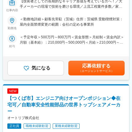
【技術者としての長期的なキャリア形成を考えている方へ！／大
わせて、所定の系統機能、運転性能を達成するための系統設備の
手メーカーの現場で技術を磨ける環境／上流工程案件多数／家族
設計業務を行っていただきます。
仕事内容
手当や福利厚生が充実しているため腰を据えて働けます！】
■安全設計：評価エンジニアリング業務 ・系統設備が想定通りに
動作し、発電所が安全に運転されることを評価する業務を行って
＜勤務地詳細＞顧客先常駐（茨城）住所：茨城県 受動喫煙対策：
◆職務概要：株式会社アウトソーシングテクノロジーの社員とし
いただきます。
屋内全面禁煙変更の範囲：会社の定める事業所
てメーカー企業に常駐し、メーカー技術社員と弊社社員と協力し
勤務地
■炉心設計業務：高速炉の炉心設計業務を行っていただきます。
て業務致します。
■取りまとめ業務：社内外の関連ステークホルダーを巻き込み、取
＜予定年収＞500万円～800万円＜賃金形態＞月給制＜賃金内訳＞
りまとめていく業務を行っていただきます。これには、海外パー
月額（基本給）：210,000円～500,000円＜月給＞210,000円～
◆職務詳細：
トナーとの連携やコミュニケーションを含みます。
給与
500,000円＜昇給有無＞有＜残業手当＞有＜給与補足＞※社会人経
配電盤の電気回路設計をお任せします。
験、面接結果等を考慮の上決定します。 ■昇給：年1回（4月）■賞
・印刷機械の配電盤の電気回路設計
【働く環境】
与：年2回（7月、12月）※過去実績2.6ヶ月賃金はあくまでも目安
・PLCを使用した電気制御もする
1）プラント計画グループ90名ほど、高速炉関係グループ10名弱
の金額であり、選考を通じて上下する可能性があります。月給(月
応募依頼する
2）在宅勤務と出社をフレキシブルに活用（業務状況やご自身の状
気になる
額)は固定手当を含めた表記です。
※ご経験スキルに応じて別案件の打診をさせていただく場合もござ
況に応じて、1回／週から毎日出勤まで）
（エージェントサービス）
います。ご面接の際に志向性に合わせて様々お話しできればと思
3）新卒社員からシニア社員まで幅広い年齢層で構成。同世代同士
います。
とのコミュニケーション、ベテラン社員からのアドバイスなどが
得られやすい環境です。
NEW
◆使用ツール：
I-CAD
【つくば市】エンジニア向けオープンポジション◆在
【出向先】
・企業名：日立GEベルノバニュークリアエナジー株式会社
宅可／自動車安全性能部品の世界トップシェアメーカ
◆エンジニアとしてのご活躍例：
・形態：在籍出向
ー
・過去ものづくりに携わっていたが直近別業界で勤務されていた
・事業内容：発電用軽水型原子炉施設、高速炉施設、原子燃料サ
オートリブ株式会社
方
イクル関連施設およびその他関連製品の設計、製造、販売、据付
・マネジメントの道ではなく専門エンジニアスペシャリストとし
及び保守に関する業務
正社員
職種未経験歓迎
業種未経験歓迎
て活躍したいと思いご入社された方
・勤務地：茨城県日立市幸町3丁目1番1号