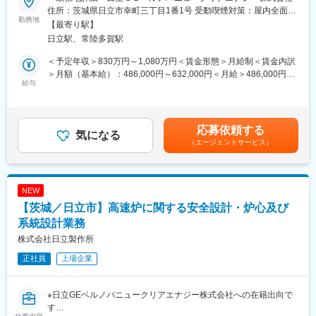
定年：65歳です。その後も１年更新での契約社員としてご活躍い
対応等も含む）の推進担当 ・新規受注に向けた提案担当
住所：茨城県日立市幸町三丁目1番1号 受動喫煙対策：屋内全面禁
ただけます。
勤務地
煙変更の範囲：勤務地補足欄に記載
【最寄り駅】
手厚い福利厚生：配属先への勤務に伴う引っ越し費用に関して
【職務概要】
日立駅、常陸多賀駅
は、会社が全額負担します。家賃補助の金額に関して、6万円（家
各原子力発電所（廃止措置プラント、再稼働プラント）の、金属
賃＋共益費）の物件を上限として半分を支給いたします。他にも
キャスク、貯蔵施設の提案から納入を担うプロジェクト活動の推
＜予定年収＞830万円～1,080万円＜賃金形態＞月給制＜賃金内訳
家族手当制度等がございます。
進を担当する。
＞月額（基本給）：486,000円～632,000円＜月給＞486,000円～
給与
632,000円＜昇給有無＞有＜残業手当＞有＜給与補足＞※給与詳細
◆十人十色のキャリアパス：
【職務詳細】
は経験・年齢・能力を考慮し、当社規定により決定します。■昇
◎専門性を高めキャリアが目指せる
社会と顧客の課題解決のために、顧客への提案活動等の対話を通
給：年1回■賞与：年2回（6月、12月）賃金はあくまでも目安の金
◎異なる分野・異なる業種へのチャレンジも可能
して、顧客が抱える課題を発見し、社内リソースを活用して顧客
額であり、選考を通じて上下する可能性があります。月給(月額)は
応募依頼する
◎管理職・マネジメントやスペシャリストなど思考に合わせ選択
の課題を提案する活動が受注前活動の中心となる。
気になる
固定手当を含めた表記です。
できる
（エージェントサービス）
提案にあたっては、競合他社・市場の動向、顧客ニーズ、最新の
技術動向等を踏まえ、社内の設計や営業と調整の上、提案内容を
◆スキルアップ支援体制：
まとめ上げる。
◎24時間365日好きな時間に技術系動画や勉強が可能！
受注案件においては、社内業務基準に準じて、プロジェクト活動
NEW
◎Zoomにて技術研修を月数回開催！プログラミングや設計など幅
の推進、管理、報告を行う。
【茨城／日立市】高速炉に関する安全設計・炉心及び
広いトピックスを用意
◎スキルUPが給与UPにつながる！アカデミー制度で取得した単
【働く環境】
系統設計業務
位に応じて給与UPが行われる仕組み
1）入社後、当面はベテランプロジェクトエンジニアと顧客、社
株式会社日立製作所
◎専門教育機関で技術取得が目指せる！
内、関係会社を廻り、業務内容を習得し、人脈を築いていく。基
正社員
上場企業
礎的なプロジェクトマネジメント教育として、PMO主催のプロジ
ェクトマネジメント研修を受講いただきます。また、業務上必要
変更の範囲：会社の定める業務
なツールについてはOJTにて教育を行います。
※日立GEベルノバニュークリアエナジー株式会社への在籍出向で
す
2）在宅勤務可能であり、出社頻度もプロジェクト状況に応じて設