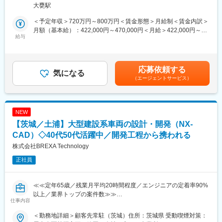
び水化学管理の場合、約10名となっております。
大甕駅
フィルタ装置、熱交換器、ボンベ設備など多くの機器で構成され
2）働く環境：在宅率は約3割ですが、個人環境により柔軟に出社
ています。この多種多様な機器には、原子力施設に特化した仕様
／在宅を選択しています。（入社から業務に慣れるまではOJTの
＜予定年収＞720万円～800万円＜賃金形態＞月給制＜賃金内訳＞
を理解し、当該仕様を実現する機器を設計・開発する必要があり
ため、出社をお願いすることもあります）
月額（基本給）：422,000円～470,000円＜月給＞422,000円～
ます。この設計・開発活動にチームの一員として取り組んでいた
給与
470,000円＜昇給有無＞有＜残業手当＞有＜給与補足＞※給与詳細
だきます。
【出向先】
は経験・年齢・能力を考慮し、当社規定により決定します。■昇
【職務概要】
・企業名：日立GEベルノバニュークリアエナジー株式会社
給：年1回■賞与：年2回（6月、12月）賃金はあくまでも目安の金
機器の設計・開発全般を担い、顧客課題・ニーズを解決するため
・形態：在籍出向
額であり、選考を通じて上下する可能性があります。月給(月額)は
応募依頼する
に、業務の担当者として、機器設計・開発PJTの遂行に対して責
気になる
・事業内容：発電用軽水型原子炉施設、高速炉施設、原子燃料サ
固定手当を含めた表記です。
（エージェントサービス）
任を負っていただくことを期待しています。設計・開発文書の作
イクル関連施設およびその他関連製品の設計、製造、販売、据付
成や計画工程に沿った設計・開発活動を担当いただきます。PJT
及び保守に関する業務
の完遂に向けて、社内・社外（顧客・調達先）との調整を実施
・勤務地：茨城県日立市幸町3丁目1番1号
し、設計・開発活動を推進していただきます。
NEW
所属する組織の方針に基づき、上長に指示を仰ぎながら、一連の
変更の範囲：会社の定める業務
【茨城／土浦】大型建設系車両の設計・開発（NX-
責任を遂行いただきます。多種多様な機器を扱っているので活躍
のチャンスが豊富にあります。
CAD）◇40代50代活躍中／開発工程から携われる
【職務詳細】
株式会社BREXA Technology
・機器の仕様を決定して納入をするために、工学的知見を活用し
正社員
て、さまざまな設計・開発活動を行っていただきます
・営業、プロジェクト、グループ会社、グループ外会社と調整し
て、プロジェクトの完遂に向けてチームで設計／開発活動を推進
≪≪定年65歳／残業月平均20時間程度／エンジニアの定着率90%
していただきます
以上／業界トップの案件数≫≫
・社会や顧客の要望、課題、ニーズを把握し、その解決のための
仕事内容
同社では、マネジメントではなく現場で開発に携わって頂く事
検討及び設備の計画を行っていただきます
で、長くエンジニアとしてのスキルを最大限活かして頂く事が可
【働く環境】
＜勤務地詳細＞顧客先常駐（茨城）住所：茨城県 受動喫煙対策：
能です。