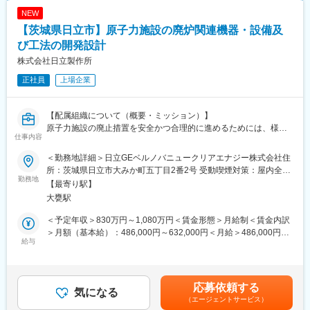
〇技術力（どんなご要望にも応えられる技術の高さ）：
となります。長期出張の場合は会社が借りたマンスリーマンショ
NEW
50年以上続く経験の積み重ねと、様々な特種車両に対応してきた
ンに宿泊いただき、全額会社負担いたします。
【茨城県日立市】原子力施設の廃炉関連機器・設備及
高度な専門技術、迅速かつ丁寧な作業で、お客様のあらゆるご要
望にお応えします。一台一台オーダーメイド品として手間を惜し
び工法の開発設計
変更の範囲：会社の定める業務
まず、技術者も納得のいく品質でご納車いたしますので、安心し
株式会社日立製作所
てご相談ください。
正社員
上場企業
〇提案力（お客様の利益を考慮したご提案）：
お客様のご要望を叶えるために、問題の本質を見極め、最適な解
決策をご提案いたしますので、無駄が無く費用も期間も抑えられ
【配属組織について（概要・ミッション）】
ます。また、一度ご相談いただければ、弊社が窓口となり、板
原子力施設の廃止措置を安全かつ合理的に進めるためには、様々
金、冷凍機、塗装、電装等部品の新規製作から各種関連システム
仕事内容
な新技術の開発、新たな環境条件への適用等、柔軟な対応が必要
の手配まで、ワンオーダーでご納車まで担当いたします。
とされています。福島第一原子力発電所やそれ以外の廃炉が決定
〇対応力（人々の笑顔のために）：
＜勤務地詳細＞日立GEベルノバニュークリアエナジー株式会社住
した原子力発電所の廃止措置に必要な機器（遠隔装置［ROV
特装事業部は、緊急事態に備える車両や世界で一つの車両など、
所：茨城県日立市大みか町五丁目2番2号 受動喫煙対策：屋内全面
等］）・設備の開発設計、それらを使用した現地工事の計画を行
勤務地
大手企業様では難しいご要望にも、お客様・エンドユーザーの皆
禁煙変更の範囲：勤務地補足欄に記載
【最寄り駅】
っています。
様の笑顔のために、進んで製作に取り組みます。サービス事業部
大甕駅
【職務概要】
では、地域に密着した堅実な事業展開で、ご連絡があればすぐに
原子力施設の廃止措置に必要な機器・設備の開発・設計業務に従
駆けつけることができる、細やかなサービスをご提供いたしま
＜予定年収＞830万円～1,080万円＜賃金形態＞月給制＜賃金内訳
事していただきます。またこれらの機器・設備を現地工事で適用
す。
＞月額（基本給）：486,000円～632,000円＜月給＞486,000円～
する際の計画や現場での支援を行っていただきます。現場ニーズ
給与
632,000円＜昇給有無＞有＜残業手当＞有＜給与補足＞※給与詳細
の調査から、開発設計、機能検証、現地適用まで、製品・サービ
変更の範囲：会社の定める業務
は経験・年齢・能力を考慮し、当社規定により決定します。■昇
スの全ての過程に携わることができます。
給：年1回■賞与：年2回（6月、12月）賃金はあくまでも目安の金
■職務
額であり、選考を通じて上下する可能性があります。月給(月額)は
応募依頼する
担当職務1）廃炉が決定した原子力発電所の廃止措置、担当職務
気になる
固定手当を含めた表記です。
（エージェントサービス）
2）福島第一原子力発電所の廃止措置