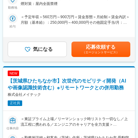
方ができる人材を、賞与での貢献還元をはじめ、会社として支援
国内自動車メーカー向けセントラルECU開発業務の対応をいただ
煙対策：屋内全面禁煙
しています。
きます。
勤務地
（2）スペシャリストもマネジメントも、多様なキャリアを支援し
自動車メーカー、Tier1からの要望に対して仕様の検討、特にマイ
＜予定年収＞560万円～900万円＜賃金形態＞月給制＜賃金内訳＞
ます。
コン部分の仕様確認、設計部署への要求書作成、設計部署から完
月額（基本給）：250,000円～400,000円その他固定手当/月：
同社では、多様なキャリアを支援できる環境をご用意していま
成したマイコンの確認等。自動運転機能を含めた制御機能の開
給与
1,500円～5,000円＜月給＞251,500円～405,000円＜昇給有無＞有
す。プロジェクトのマネジメントや、技術のスペシャリストも、
発、画像認識機能等についても携わる可能性もあります。
＜残業手当＞有＜給与補足＞※能力・経験・年齢等を配慮の上、当
大手メーカーへの移籍という選択肢も。また、内勤のマネージャ
※必ずしも当案件に配属になる訳ではないため、あらかじめご了承
社規定により決定します。賃金はあくまでも目安の金額であり、
ーや技術研修の講師など、組織内で役職をもって活躍することも
ください。入社時の受注状況や、本人のキャリアアップを第一に
選考を通じて上下する可能性があります。月給(月額)は固定手当を
可能です。
考え、希望を考慮し決定いたします。
応募依頼する
気になる
含めた表記です。
【福利厚生】
（エージェントサービス）
資格取得支援制度／引っ越し手当(全額負担)・住宅手当／KENス
■業務の魅力：
クール( Eラーニングを無料で活用できるほか、スクールに通学す
自動車産業は、SDV（ソフトウェアディファインビークル）、電
る一般向けの授業も定価の半額で受講することが可能です)
動化、自動運転、コネクティッドなどのキーワードを中心に大変
NEW
革が起きているなか、変革の中で自身の成長と産業の進化の中心
変更の範囲：本文参照
で仕事ができ、また、最新のＩＣなどを利用した最先端の製品に
【茨城県ひたちなか市】次世代のモビリティ開発（AI
触れて業務に携わる事ができるため、新たな知見を得ることがで
や画像認識技術含む）※リモートワークとの併用勤務
きます。
株式会社メイテック
■顧客例：
正社員
主要取引先TOP10（2024年3月期）株式会社デンソー／ソニーセ
ミコンダクタソリューションズ株式会社／三菱重工業株式会社／
株式会社ニコン／株式会社日立ハイテク／株式会社デンソーテン
＜東証プライム上場／リーマンショック時リストラ一切なし／上
／株式会社SUBARU／本田技研工業株式会社／パナソニック株式
流工程に携われる／エンジニアのキャリアを全力支援＞
仕事内容
会社／ヤマハ発動機株式会社(敬称略)
【業務内容】
＜勤務地詳細＞顧客先（茨城）住所：茨城県ひたちなか市 受動喫