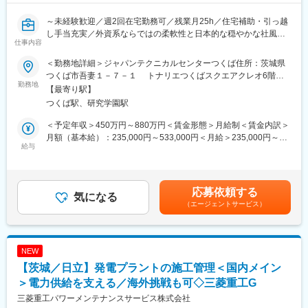
・エンジニアのスキルをもっと磨きたい、市場価値をあげたいと
思いご入社された方
変更の範囲：会社の定める業務
～未経験歓迎／週2回在宅勤務可／残業月25h／住宅補助・引っ越
し手当充実／外資系ならではの柔軟性と日本的な穏やかな社風／
◆働く環境：
仕事内容
設計未経験・技術派遣から上流工程に関わることが可能／～
全社月平均残業時間：約20時間
＜勤務地詳細＞ジャパンテクニカルセンターつくば住所：茨城県
年休：120日程度
■求人のポイント
つくば市吾妻１－７－１ トナリエつくばスクエアクレオ6階勤
キャリアサポート制度充実：社内に専属のカウンセラーがおり、
・学生時代の知見や、基礎的な設計に関する経験から大手グロー
勤務地
務地最寄駅：つくばエクスプレス線／つくば駅受動喫煙対策：屋
【最寄り駅】
プロジェクト、働き方など相談できる環境がございます。
バルサプライヤーのエンジニアとして活躍が可能です！
内喫煙可能場所あり
定年：65歳です。その後も１年更新での契約社員としてご活躍い
つくば駅、研究学園駅
・キャッチアップ後は在宅勤務やフレックスも活用してメリハリ
ただけます。
のある生活を送ることが出来ます！
＜予定年収＞450万円～880万円＜賃金形態＞月給制＜賃金内訳＞
手厚い福利厚生：配属先への勤務に伴う引っ越し費用に関して
月額（基本給）：235,000円～533,000円＜月給＞235,000円～
は、会社が全額負担します。家賃補助の金額に関して、6万円（家
■業務内容
給与
533,000円＜昇給有無＞有＜残業手当＞有＜給与補足＞※給与詳細
賃＋共益費）の物件を上限として半分を支給いたします。他にも
性能設計、検証や量産開発設計等業務をお任せいたします。
は前収入、経験、スキルを考慮して決定します。■昇給：年1回
家族手当制度等がございます。
ただ設計や評価をするだけではなく、納品先の自動車メーカーと
（1月）■賞与：年2回（6月、12月）※年5.0ヶ月分標準評価／
の要件定義や打ち合わせも将来的にお任せされる業務となってお
2023年度実績賃金はあくまでも目安の金額であり、選考を通じて
◆十人十色のキャリアパス：
応募依頼する
ります。
気になる
上下する可能性があります。月給(月額)は固定手当を含めた表記で
◎専門性を高めキャリアが目指せる
（エージェントサービス）
※希望に沿って選考を進めて配属が決まります。
す。
◎異なる分野・異なる業種へのチャレンジも可能
入社後はスキルや適性に応じて少しずつ業務をアサインいたしま
◎管理職・マネジメントやスペシャリストなど思考に合わせ選択
すが、基本的にはOJTを中心に業務を覚えていただきます。
できる
NEW
【就業可能性のある業務】
◆スキルアップ支援体制：
【茨城／日立】発電プラントの施工管理＜国内メイン
・機械設計業務
◎24時間365日好きな時間に技術系動画や勉強が可能！
・性能検討、検証業務
＞電力供給を支える／海外挑戦も可◇三菱重工G
◎Zoomにて技術研修を月数回開催！プログラミングや設計など幅
（業務例）
三菱重工パワーメンテナンスサービス株式会社
広いトピックスを用意
・自動車用乗員拘束装置（エアバッグ、シートベルト等）の性能