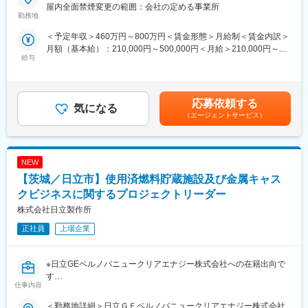
◆職務概要：株式会社アウトソーシングテクノロジーの社員とし
屋内全面禁煙変更の範囲：会社の定める事業所
・年休：120日程度
てメーカー企業に常駐し、メーカー技術社員と当社社員と協力し
勤務地
・キャリアサポート制度充実：社内に専属のカウンセラーがお
て業務します。
＜予定年収＞460万円～800万円＜賃金形態＞月給制＜賃金内訳＞
り、プロジェクト、働き方など相談できる環境がございます。
月額（基本給）：210,000円～500,000円＜月給＞210,000円～
・定年：65歳となっており、その後も１年更新での契約社員とし
◆職務詳細：
給与
500,000円＜昇給有無＞有＜残業手当＞有＜給与補足＞※社会人経
てご活躍いただけます。
PythonやC＃を使用したプログラミング業務をお任せします。
験、面接結果等を考慮の上決定します。 ■昇給：年1回（4月）■賞
・手厚い福利厚生：配属先への勤務に伴う引っ越し費用に関して
室内の空調を管理するために、空気の流れを自動的に解析するた
与：年2回（7月、12月）※過去実績2.6ヶ月賃金はあくまでも目安
は、会社が全額負担します。家賃補助の金額に関して、6万円（家
めのAI化や画像解析がメイン業務です。
の金額であり、選考を通じて上下する可能性があります。月給(月
賃＋共益費）の物件を上限として半分を支給いたします。他にも
応募依頼する
気になる
額)は固定手当を含めた表記です。
家族手当制度等がございます。
◆使用ツール：
（エージェントサービス）
Python、C＃
◆福利厚生「SS&CU制度」：
エンジニア（技術社員）を対象に、キャリアチェンジを支援する
◆エンジニアとしてのご活躍例：
制度です。U・Iターンしたい、上流工程へ挑戦したいなど転職に
NEW
・過去ものづくりに携わっていたが直近別業界で勤務されていた
ともなうリスクを気にすることなく、社内で自分の新しいキャリ
方
【茨城／日立市】使用済燃料貯蔵施設及び金属キャス
アを形成し、可能性を広げることが可能です。シフトしたことに
・マネジメントの道ではなく専門エンジニアスペシャリストとし
クビジネスに関するプロジェクトリーダー
よって上がった派遣料金が一定基準を超えた場合、給与に還元し
て活躍したいと思いご入社された方
株式会社日立製作所
ております。
・エンジニアのスキルをもっと磨きたい、市場価値をあげたいと
思いご入社された方
正社員
上場企業
変更の範囲：会社の定める業務
◆働く環境：
全社月平均残業時間：20時間
※日立GEベルノバニュークリアエナジー株式会社への在籍出向で
年休：120日程度
す
仕事内容
キャリアサポート制度充実：社内に専属のカウンセラーがおり、
【配属組織について（概要・ミッション）】
プロジェクト、働き方など相談できる環境がございます。
受注済キャスクの製造（製造するための許認可（貯蔵施設含む）
＜勤務地詳細＞日立ＧＥベルノバニュークリアエナジー株式会社