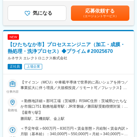
（3）工事期間以外は、所内で次回工事の準備（工程表・計画書や
・企業名：日立GEベルノバニュークリアエナジー株式会社
30時間分を含めます。■昇給：年1回■賞与：年2回※過去実績…計
要領書の作成・見直し等）や安全管理関係の事務業務を担当
・形態：在籍出向
5.7ヶ月分賃金はあくまでも目安の金額であり、選考を通じて上下
応募依頼する
三菱重工の工事・サービス部と連携しながら業務を行います。自
気になる
・事業内容：発電用軽水型原子炉施設、高速炉施設、原子燃料サ
する可能性があります。月給(月額)は固定手当を含めた表記です。
（エージェントサービス）
身で手を動かすケースもございますが、外注業者ともやり取りを
イクル関連施設およびその他関連製品の設計、製造、販売、据付
しながらチームで進める形となります
及び保守に関する業務
・勤務地：茨城県日立市幸町3丁目1番1号
■扱う製品
NEW
プラントや火力発電で使われるガスタービン
変更の範囲：会社の定める業務
【ひたちなか市】プロセスエンジニア（加工・成膜・
飛行機のジェットエンジン等で使われる機構です内燃機関の一種
で高温の気体の流れによりタービンを回転させることで、動力ま
熱処理・洗浄プロセス）◆プライム＃20025670
たは推進力を発生させることのできる熱機関のことをいいます。
ルネサス エレクトロニクス株式会社
機構が非常に複雑です。膨大なパーツから厳しい安全・品質基準
正社員
上場企業
に沿ってメンテナンスを行います。メンテナンスの手順に誤りや
トラブルがあると重大な事故になりかねません。我々の生活を支
える電力供給を支える設備となります
【マイコン（MCU）や車載半導体で世界的に高いシェアを持つ／
事業拡大に伴う増員／大規模投資／リモート可／フレックス】
■研修
仕事内容
複雑な機構を持つ設備のため、長期にわたり研修を行います。設
■業務内容
備の分解から行い、基本的な機構を覚えます。三菱重工と合同の
＜勤務地詳細＞那珂工場（茨城県）RSMC住所：茨城県ひたちな
当社は、車載・民生・産業用途向けに、マイコン、SoC、アナロ
研修などもあり、多くのサポート制度があります。
か市堀口751 勤務地最寄駅：JR常磐線／勝田駅受動喫煙対策：屋
グ、パワー製品など幅広い半導体製品を製造しています。AI・自
勤務地
内全面禁煙変更の範囲：会社の定める事業所
【最寄り駅】
動車・産業機器など、多様な市場に対して革新的な半導体ソリュ
■働き方について
勝田駅、工機前駅、金上駅
ーションをグローバルに提供しており、世界の技術発展を支える
基本的に年間休日125日・土日祝は休みです。工事の案件により
重要な役割を担っています。
ますが、繁閑差がはっきりしており夏場と冬場の工事期間以外は
＜予定年収＞600万円～830万円＜賃金形態＞月給制＜賃金内訳＞
生産技術部門は、高品質かつ低コストの製品を安定的に製造する
残業が０hの月もございます。1年間平均すると月20～40ｈ程の残
月額（基本給）：340,000円～550,000円＜月給＞340,000円～