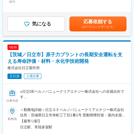
リーダーと面談し、自身の状態や希望の案件に合わせて適切に配
装制御系の計画を取りまとめているグループで、プラントの重要
給与
632,000円＜昇給有無＞有＜残業手当＞有＜給与補足＞※給与詳細
属できるような体制が整っています。そのため、多種多様な業界
な制御系を担っています。
は経験・年齢・能力を考慮し、当社規定により決定します。■昇
のクライアント先プロジェクトを担当でき、幅広い知識とスキル
給：年1回■賞与：年2回（6月、12月）賃金はあくまでも目安の金
を身に付けることが可能。
また、計測制御系の知識を活かしプラントのシミュレーターやIT
額であり、選考を通じて上下する可能性があります。月給(月額)は
応募依頼する
※eラーニング研修
製品の開発・設計にも取り組んでいます。
気になる
固定手当を含めた表記です。
携帯電話・PCから24時間365日、好きな時間に技術系の動画や、
（エージェントサービス）
ラインの中核として実務を担当しながら、近い将来（5年後程度）
テキストを用いて勉強が可能。
にはラインの取りまとめとして業務を推進できることを期待して
<研修内容例>
います。
・Word/Excel/Powerpoint
ご自身のこれまでの技術的経験を活かしながら、自ら考え、社内
NEW
・衛生管理者試験 関係法令
外関係者と積極的にコミュニケーションを取り、ラインメンバー
【茨城／日立市】原子力プラントの長期安全運転を支
・工程リーダー研修
をまとめて粘り強く対応し、最後までやり遂げることができる人
・CAD_CATIA（設計ツール）
財を求めております。
える寿命評価・材料・水化学技術開発
株式会社日立製作所
変更の範囲：会社の定める業務
【職務概要】
正社員
上場企業
原子力プラントのプラントシミュレーターやIT製品の計画・設計
等
※日立GEベルノバニュークリアエナジー株式会社への在籍出向で
【職務詳細】
す
プラントシミュレーターや原子力IT製品の計画・設計・製作
仕事内容
【配属組織について（概要・ミッション）】
原子力プラント再稼働後にはプラントの長寿命化や高出力化など
【働く環境】
＜勤務地詳細＞日立ＧＥベルノバニュークリアエナジー株式会社
が求められることになります。プラント計画グループでは、機器
・20代から60代までを含む30～40名程度、明るくコミュニケーシ
住所：茨城県日立市幸町三丁目1番1号 受動喫煙対策：屋内全面禁
の寿命評価などを行い、適切な保全策を策定し、提案していく業
勤務地
ョン能力の高いメンバーで構成されています。 （経験者採用入社
煙変更の範囲：勤務地補足欄に記載
【最寄り駅】
務を行っています。ラインの中核として実務を担当しながら、近
者もおり、1ユニット10名以下で、ご入社後も安心して業務に取
日立駅、常陸多賀駅
い将来（5年後程度）にはラインの取りまとめとして業務を推進で
り組んでいただけるサポート体制があります。）