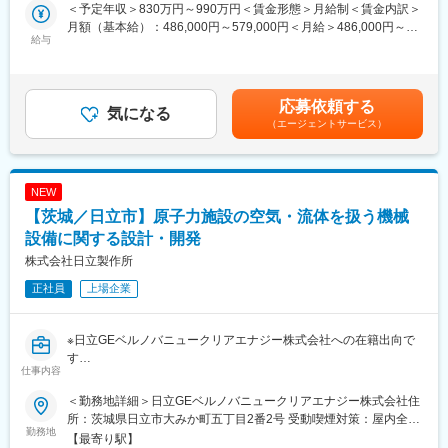
きることを期待しています。
・在宅勤務可 （入社から業務に慣れるまではOJTのため出社いた
＜予定年収＞830万円～990万円＜賃金形態＞月給制＜賃金内訳＞
だきますが、業務に慣れていただいた後については勤務地につい
月額（基本給）：486,000円～579,000円＜月給＞486,000円～
【職務概要】
給与
てのご相談も可能です。）
579,000円＜昇給有無＞有＜残業手当＞有＜給与補足＞※給与詳細
プラントを長期間安全に稼働させるために、効率的かつ実効性の
は経験・年齢・能力を考慮し、当社規定により決定します。■昇
あるプラントの保全活動が重要となります。そこで、機器の寿命
【出向先】
給：年1回■賞与：年2回（6月、12月）賃金はあくまでも目安の金
評価などを行い、評価に基づく合理的な保全策を策定し、電力会
・企業名：日立GEベルノバニュークリアエナジー株式会社
額であり、選考を通じて上下する可能性があります。月給(月額)は
応募依頼する
社へ提案する責任ある業務に従事いただきます。また、機器の寿
気になる
・形態：在籍出向
固定手当を含めた表記です。
（エージェントサービス）
命評価にあたっては、評価に必要な材料技術や水化学管理に関す
・事業内容：発電用軽水型原子炉施設、高速炉施設、原子燃料サ
る知識があることが望ましいです。そこで、材料技術や水化学管
イクル関連施設およびその他関連製品の設計、製造、販売、据付
理に関する研究開発や製品の実機実装に係る業務へ従事いただき
及び保守に関する業務
ます。
・勤務地：茨城県日立市幸町3丁目1番1号
NEW
【茨城／日立市】原子力施設の空気・流体を扱う機械
【職務詳細】 原子炉圧力容器や炉心シュラウドなどの機器を対象
変更の範囲：会社の定める業務
として評価手法の調整から実際の評価までを各機器設計部隊との
設備に関する設計・開発
協力を経て取りまとめる業務に従事いただきます。また、材料お
株式会社日立製作所
よび水化学に関する業務は、機器などの安全性を向上させる研究
正社員
上場企業
開発を進めるとともに、開発した技術を学協会へ提示し、それら
のエビデンスを元にした規格・基準の改定を行い、実際の機器へ
の導入を進めます。これらの業務はいずれも、電力会社の技術的
※日立GEベルノバニュークリアエナジー株式会社への在籍出向で
要望を汲み取り、社内外の関連設計に指示、相談するなど、関連
す
ステークホルダーを巻き込み、取りまとめていく業務を行いま
仕事内容
【配属組織について（概要・ミッション）】
す。
原子力発電所に必要な設備として、 1）発電所内の人や機械の環
＜勤務地詳細＞日立GEベルノバニュークリアエナジー株式会社住
境維持をする空調設備、 2）発電に必要な炉水を維持する浄化設
【働く環境】
所：茨城県日立市大みか町五丁目2番2号 受動喫煙対策：屋内全面
備、 3）周囲の安全確保のため放射性物質閉じ込め設備 などとい
勤務地
1）配属組織：保全計画の場合、約5名体制であり、材料技術およ
禁煙変更の範囲：勤務地補足欄に記載
【最寄り駅】
った数々の設備があります。それらはポンプ、ブロア、冷凍機、