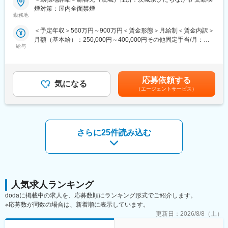
■メイテックグループの特徴：
AIや画像認識技術を使用した次世代の車載製品の開発業務の対応
煙対策：屋内全面禁煙
（1）生涯プロエンジニアとして働ける環境…エンジニアのキャリ
をいただきます。
勤務地
アを第一に考える企業です。半年に1回拠点長との面談があり、自
具体的には全体構想設計から客先折衝を元に機能交渉業務に携わ
＜予定年収＞560万円～900万円＜賃金形態＞月給制＜賃金内訳＞
身のキャリアしっかり見つめ、目指したい方向性を考える場が設
っていただいたり、構想の仕様を詳細設計に落とし込み、全体と
月額（基本給）：250,000円～400,000円その他固定手当/月：
けられております。担当営業との面談も設定され、現時点のスキ
してプロジェクト推進に携わっていただきます。既存製品の機能
給与
1,500円～5,000円＜月給＞251,500円～405,000円＜昇給有無＞有
ルを見つめ将来的にどんな経験を積むべきかを相談できる環境が
を残しつつ、新しい機能に集約していただくなど、回路の設計に
＜残業手当＞有＜給与補足＞※能力・経験・年齢等を配慮の上、当
あります。また、業界トップクラスの実績を持つため、多くのお
加え、C言語による制御設計にも関与でき、新規機能開発にも携
社規定により決定します。賃金はあくまでも目安の金額であり、
客様から厚い信頼を獲得しております。開発の上流工程から携わ
わっていただきます。
選考を通じて上下する可能性があります。月給(月額)は固定手当を
れるだけではなく、中には外注選定を任されているエンジニアも
※必ずしも当案件に配属になる訳ではないため、あらかじめご了承
応募依頼する
気になる
含めた表記です。
おります。
ください。入社時の受注状況や、本人のキャリアアップを第一に
（エージェントサービス）
（2）充実の研修体制…「技術力」と「人間力」の向上を軸に様々
考え、希望を考慮し決定いたします。
な機会を提供しております。年間550回の技術研修の他、当社エ
ンジニア主催の勉強会が900回以上開催されるなど、エンジニア
■業務の魅力：
としてプライドを持ち、常に技術力の鍛錬を行っております。
自動車産業は、SDV（ソフトウェアディファインビークル）、電
さらに25件読み込む
動化、自動運転、コネクティッドなどのキーワードを中心に大変
革が起きているなか、変革の中で自身の成長と産業の進化の中心
で仕事ができ、また、最新のＩＣなどを利用した最先端の製品に
触れて業務に携わる事ができるため、新たな知見を得ることがで
きます。
人気求人ランキング
■メイテックグループの特徴：
dodaに掲載中の求人を、応募数順にランキング形式でご紹介します。
（1）生涯プロエンジニアとして働ける環境…エンジニアのキャリ
※応募数が同数の場合は、新着順に表示しています。
アを第一に考える企業です。半年に1回拠点長との面談があり、自
更新日：
2026/8/8（土）
身のキャリアしっかり見つめ、目指したい方向性を考える場が設
けられております。担当営業との面談も設定され、現時点のスキ