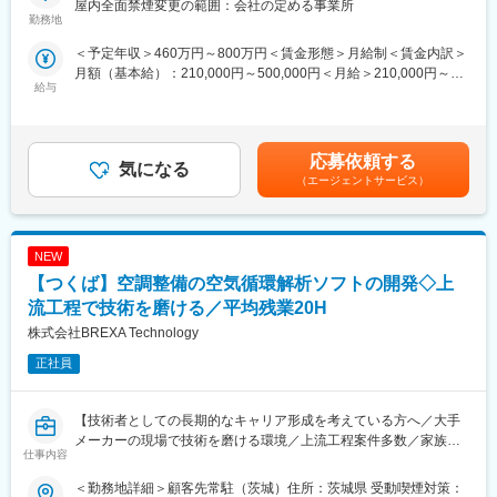
・20代～50代で構成する10名程度
屋内全面禁煙変更の範囲：会社の定める事業所
勤務地
・在宅勤務との併用、フレックス勤務可能です。実機運転時にお
◆職務概要：株式会社アウトソーシングテクノロジーの社員とし
いては、短期間ですが現地（工場や発電所）出張して、試運転調
＜予定年収＞460万円～800万円＜賃金形態＞月給制＜賃金内訳＞
てメーカー企業に常駐し、メーカー技術社員と同社社員と協力し
整を自らが行うことでご自身が設計した製品のパフォーマンスを
月額（基本給）：210,000円～500,000円＜月給＞210,000円～
て業務致します。
直接確認することが可能です。
給与
500,000円＜昇給有無＞有＜残業手当＞有＜給与補足＞※社会人経
【出向先】
験、面接結果等を考慮の上決定します。 ■昇給：年1回（4月）■賞
◆職務詳細：
・企業名：日立GEベルノバニュークリアエナジー株式会社
与：年2回（7月、12月）※過去実績2.6ヶ月賃金はあくまでも目安
ホイールローダの設計・開発担当及び実験評価業務をご担当いた
・形態：在籍出向
の金額であり、選考を通じて上下する可能性があります。月給(月
だきます。
応募依頼する
・事業内容：発電用軽水型原子炉施設、高速炉施設、原子燃料サ
気になる
額)は固定手当を含めた表記です。
・中大型ホイールローダの生産工場移管に関連する設計業務（図
イクル関連施設およびその他関連製品の設計、製造、販売、据付
（エージェントサービス）
面作成等）
及び保守に関する業務
※ご経験スキルに応じて別案件の打診をさせていただく場合もござ
・勤務地：茨城県日立市大みか町5丁目2番2号
います。ご面接の際に志向性に合わせて様々お話しできればと思
NEW
います。
変更の範囲：会社の定める業務
【つくば】空調整備の空気循環解析ソフトの開発◇上
◆使用ツール：
流工程で技術を磨ける／平均残業20H
◇NX
株式会社BREXA Technology
◆エンジニアとしてのご活躍例
正社員
・大手メーカー様にて早期退職制度を活用された後入社、大手総
合電機メーカー様の案件にてご活躍されている50代後半男性
・大手重工メーカーご出身、生涯エンジニアとしての道を選ぶた
【技術者としての長期的なキャリア形成を考えている方へ／大手
めご入社いただいた40代後半男性
メーカーの現場で技術を磨ける環境／上流工程案件多数／家族手
仕事内容
当や福利厚生が充実しているため腰を据えて働けます】
◆働く環境/当社の特徴：
＜勤務地詳細＞顧客先常駐（茨城）住所：茨城県 受動喫煙対策：
・全社月平均残業時間：20時間程度