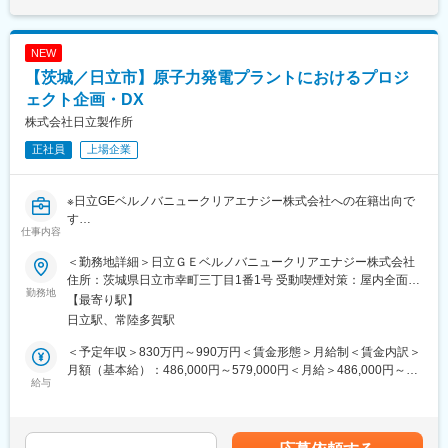
【職務詳細】
■機器・設備の開発・設計業務
・過去の調査データや現場調査による環境条件の整理
NEW
・顧客や関係者と協調しての機器・設備や工法の概念設計
【茨城／日立市】原子力発電プラントにおけるプロジ
・大学や研究施設と連携した要素技術開発
・国内外の専門メーカーと協働での機器・設備の詳細設計
ェクト企画・DX
■開発・設計した機器・設備を適用するための工法計画
株式会社日立製作所
・実規模での検証試験や作業トレーニング計画
正社員
上場企業
・現場作業チームと連携しての作業手順計画
・現地工事における設計者としての作業支援
【働く環境】
※日立GEベルノバニュークリアエナジー株式会社への在籍出向で
■組織
す
・20代～60代の幅広い年齢層
仕事内容
【配属組織について（概要・ミッション）】
・人数は約70名、各担当業務は通常3～4名程度のチームで対応
原子力事業の統括的なプロジェクト計画及びプロジェクト管理を
■組織メンバー
＜勤務地詳細＞日立ＧＥベルノバニュークリアエナジー株式会社
担っています。社員約30名のチームにて原子力プロジェクト計画
・新しいことに挑戦するチャレンジ精神を持っている方が多い
住所：茨城県日立市幸町三丁目1番1号 受動喫煙対策：屋内全面禁
の立案、管理プロセスのイノベーションを図っています。カーボ
勤務地
・福島第一原子力発電所の廃止措置の達成による福島復興や、廃
煙変更の範囲：勤務地補足欄に記載
【最寄り駅】
ンニュートラルを背景に急伸する原子力事業において、原子力プ
炉が決定した原子力発電所の安全／早期解体による日本の原子力
日立駅、常陸多賀駅
ラント設計・建設に関わるプロジェクト計画及び管理業務をリー
政策への貢献に使命感を持っている方が多い
ドし、顧客及びステークホルダーとの円滑なコミュニケーション
■働き方
＜予定年収＞830万円～990万円＜賃金形態＞月給制＜賃金内訳＞
を担っています。
・週1～2日程度の在宅勤務、フレックス勤務制度、育休制度を活
月額（基本給）：486,000円～579,000円＜月給＞486,000円～
【職務概要】
給与
用されている方もいる
579,000円＜昇給有無＞有＜残業手当＞有＜給与補足＞※給与詳細
原子力PJTにおけるプロジェクト企画戦略・プロジェクト管理の
・協力メーカー工場での検証試験や現地工事支援のために数週間
は経験・年齢・能力を考慮し、当社規定により決定します。■昇
実務及び取りまとめを担っていただきます。顧客及びステークホ
～数か月の出張あり
給：年1回■賞与：年2回（6月、12月）賃金はあくまでも目安の金
ルダーとの調整・連携・交渉を通じ、プロジェクト成功に向けた
【出向先】
額であり、選考を通じて上下する可能性があります。月給(月額)は