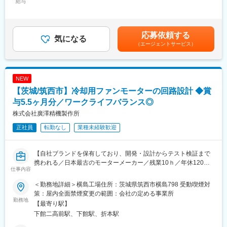
ため、半導体前工程での新製品立上げから、品質・生産性・コス
給与
業時間です。
550,000円＜昇給有無＞有＜残業手当＞有＜給与補足＞※管理職の
ト改善までを一貫して推進する部門です。工場運営の要として、
春と秋には定検工事の出張が発生する可能性があり、春と秋それ
場合、残業手当の支給なし。※経験・年齢等により管理監督者採用
技術的リードと改善を牽引しています。
ぞれ1か所に1～3か月滞在します。
となり、残業代の支給はありません。■昇給：年1回■賞与：年2回
現在、AI・データセンタ・車載を中心に、半導体需要は世界的に
出張先は主に関東地方（神奈川、茨城、千葉）及び関西地方(兵庫)
賃金はあくまでも目安の金額であり、選考を通じて上下する可能
応募依頼する
継続拡大しています。この社会的要請に応え続けるため、当社で
気になる
となります。長期出張の場合は会社が借りたマンスリーマンショ
性があります。月給(月額)は固定手当を含めた表記です。
（エージェントサービス）
は中期的にチームを牽引する人材の強化が急務となっています。
ンに宿泊いただき、全額会社負担いたします。
革新的な技術開発への情熱、起業家精神、そして高い当事者意識
を持ち、今後の工場運営の中核となるリーダー人材を求めていま
■当社の魅力
す。
・三菱重工の100％子会社としての安定性があり、福利厚生制度
NEW
も共通のものが利用可能です。住宅手当、社宅、家族手当なども
【茨城/筑西市】冷却用ファンモーターの回路設計 ◆賞
■業務詳細
あり長期で働く体制を整えております
以下のいずれかの工程（拡散／LPCVD、PVD／めっき、WET洗
与5.5ヶ月分／ワークライフバランス◎
浄、ドライエッチング）において、生産装置およびプロセスに関
変更の範囲：会社の定める業務
株式会社廣澤精機製作所
わる業務を担当いただきます。
正社員
転勤なし
業種未経験歓迎
・生産設備の導入および立上げ
新規・更新装置の据付、条件設定、評価を行い、量産投入に向け
た立上げを実施。
【自社ブランドを保有しており、開発・設計からテスト検証まで
・量産プロセスの構築および生産パスの確保
携われる／日本最古のモーターメーカー／残業10ｈ／年休120
量産条件の設定、管理項目の整備、安定稼働に向けたプロセス管
仕事内容
日・土日祝休み／社宅制度あり／転勤なし／プレイングマネージ
理を行う。
ャー候補】
・量産品の品質改善および異常品処置対応
＜勤務地詳細＞横島工場住所：茨城県筑西市横島798 受動喫煙対
歩留・品質を維持向上するための分析、対策立案、異常発生時の
策：屋内全面禁煙変更の範囲：会社の定める事業所
■職務概要：
勤務地
処置・原因究明を行う。
【最寄り駅】
当社では工作用機械や業務用冷蔵庫、信号機等に使用される冷却
・設備の処理能力改善および故障診断
下館二高前駅、下館駅、折本駅
ファンモーターの製造・販売を展開しており、今回は送風機用モ
設備タクト改善、故障解析、予防保全の検討など、設備性能の安
ーターの設計、電子回路設計（アナログ/デジタル）および試験業