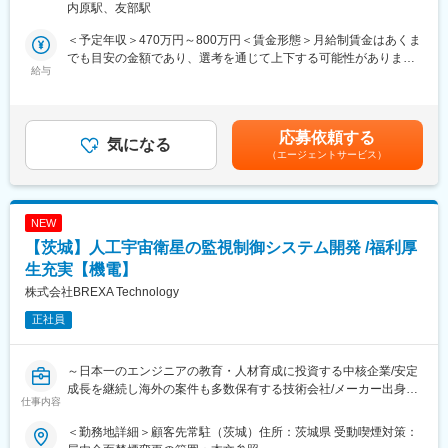
・残業月10h程度で土日祝休みの年休120日のため、ワークライフ
内原駅、友部駅
ションを図りながら、要件定義・設計・開発・導入までの一連の
バランスを整えることができます。平均有休取得日数10日、男女
プロセスに携わり、最適なシステムソリューションを提供しま
ともに育休取得実績もございます。社宅制度もあるため、全国か
＜予定年収＞470万円～800万円＜賃金形態＞月給制賃金はあくま
す。
らのご応募をお待ちしています！
でも目安の金額であり、選考を通じて上下する可能性がありま
給与
す。＜賃金内訳＞月額（基本給）：289,300円～396,800円＜月給
以下の業務を中心に、プロジェクトの工程全般に携わっていただ
■当社の特徴/魅力：
＞289,300円～396,800円＜昇給有無＞有＜残業手当＞有＜給与補
きます。
・弊社は関東、東海、関西地域に9つの製造工場を展開しており、
足＞■給与改定：年1回■賞与：年2回（6月・12月）※等級に応じて
・顧客との仕様打ち合わせ（出張・リモート）
迅速に多様な加工・製造ニーズに応えられることが強みです。
以下の基本給・固定残業代をご提示する場合もあります。基本
応募依頼する
・見積作成
気になる
・国内で初めて小型冷却用の金属製ファンモーターの製造・販売
給：312,500円～391,800円固定残業代：20時間：54,700円～
（エージェントサービス）
・システム設計書の作成（ハード構成・ソフト設計）
を行った、日本で最も歴史のあるモーターメーカーです。
69,400円（超過分は別途支給）月給(月額)は固定手当を含めた表
・ソフトウェア開発（協力会社への作業依頼を含む）
記です。賃金はあくまでも目安の金額であり、選考を通じて上下
・システムテスト
変更の範囲：会社の定める業務
する可能性があります。月給(月額)は固定手当を含めた表記です。
・現地でのシステム立ち上げ・試運転
NEW
・製造・品質部門など関連部門との調整業務
【茨城】人工宇宙衛星の監視制御システム開発 /福利厚
【弊社取扱い製品】
生充実【機電】
・統合MESソリューション（製造実行システム）CyberPlant
株式会社BREXA Technology
・プロセスデータ収集・管理システム CyberBridge
正社員
・予兆・診断システム BD-CUBE
・検査データ管理システム LabDAMS
～日本一のエンジニアの教育・人材育成に投資する中核企業/安定
■業務の魅力点：
成長を継続し海外の案件も多数保有する技術会社/メーカー出身者
当社製品（装置・システム）が仕様通りに稼働し、安全・安心・
仕事内容
多数/希望勤務地で希望の案件・業務にアサインします～
快適に運用いただくことは、最先端を走るお客さまの工場生産を
【変更の範囲：会社の定める業務】
支えることにつながり、ひいては社会全体の安定にも寄与しま
＜勤務地詳細＞顧客先常駐（茨城）住所：茨城県 受動喫煙対策：
■業務の特徴：
す。