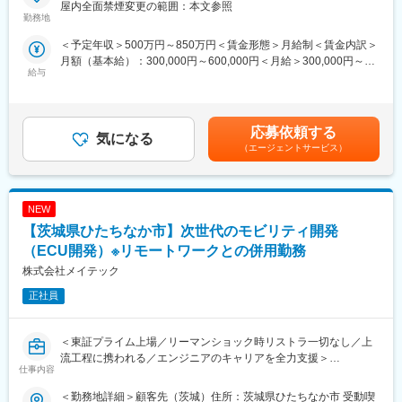
屋内全面禁煙変更の範囲：本文参照
（2）スペシャリストもマネジメントも、多様なキャリアを支援し
今回ご担当いただきますのが、大手私鉄向け鉄道運行管理システ
勤務地
ます。
ムの開発業務に従事いただきます。就業いただきます事業所で
＜予定年収＞500万円～850万円＜賃金形態＞月給制＜賃金内訳＞
同社では、多様なキャリアを支援できる環境をご用意していま
は、ITソリューション事業を中心に、製造メーカーから公共関
月額（基本給）：300,000円～600,000円＜月給＞300,000円～
す。プロジェクトのマネジメントや、技術のスペシャリストも、
連、医療関連向けのシステム開発から運用を行っている大手企業
給与
600,000円＜昇給有無＞有＜残業手当＞有＜給与補足＞※給与詳細
大手メーカーへの移籍という選択肢も。また、内勤のマネージャ
となります。主に、茨城県を拠点に開発を行っており、車載系・
は経験・能力・適性・希望等を考慮して決定します。また、上記
ーや技術研修の講師など、組織内で役職をもって活躍することも
生産系・金融系など幅広いソリューション開発を行っておりま
月給は通勤手当、住宅補助、資格手当等が含まれていない金額で
可能です。
す。今回はその中でも公共事業である、鉄道会社向けのシステム
す。■昇給：年1回（5月）■賞与：年2回（7月、12月）※会社規定
開発プロジェクトに担当いただきます。公共事業のため長期間に
応募依頼する
気になる
あり賃金はあくまでも目安の金額であり、選考を通じて上下する
変更の範囲：本文参照
わたる業務をお願い致します。
（エージェントサービス）
可能性があります。月給(月額)は固定手当を含めた表記です。
■担当詳細
開発製品：鉄道会社向けシステム開発（WEBアプリケーション）
開発環境：Windows、Linux
NEW
開発言語：Java
・要件定義／基本設計、詳細設計／単体テスト・結合テスト／仕
【茨城県ひたちなか市】次世代のモビリティ開発
様書作成／社内調整など
（ECU開発）※リモートワークとの併用勤務
【キャリアパス】
株式会社メイテック
（1）同社は「エンジニアだからこの作業だけ」と限定はせず、希
望する社員には幅広い活躍の場をご用意しています。たとえば機
正社員
械系のエンジニアで、お客様先の業務は全体の2割程度、他の時間
は営業に同行してプリセールス的な動きをしている社員もいま
す。エンジニアに営業同行し具体的な提案をしてもらうことで、
＜東証プライム上場／リーマンショック時リストラ一切なし／上
お客様からの信頼も大幅にUP。受注率に大きく貢献しています。
流工程に携われる／エンジニアのキャリアを全力支援＞
仕事内容
こうした働き方をしている社員には、賞与で100万円以上の支給
をするなどその頑張りを還元しています。こういった多彩な働き
【業務内容】
＜勤務地詳細＞顧客先（茨城）住所：茨城県ひたちなか市 受動喫