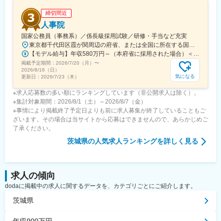
締切間近
人事院
国家公務員（事務系）／係長級採用試験／研修・手当など充実
東京都千代田区霞が関周辺の府省、または全国に所在する国の行政機関の庁舎＜主な勤務地＞・府省合同A：おもに霞が関周辺の本府省・府省合同B：本府省を含む全国の行政機関・国税庁（国税局、国税事務所）※職務により、全国および海外での活躍のチャンスもあります※就業場所の変更の範囲：各府省の定める場所
【モデル給与】年収580万円～（本府省に採用された場合）＜給与＞月給27万6,300円～＋各種手当＋賞与（2025年度は4.65カ月分）採用時の俸給月額（いわゆる基本給）は、採用された方の経験年数と同程度の経験年数を有する国家公務員が受ける俸給月額との均衡を考慮して決定します ※支給要件を満たした場合は、次のような諸手当が支給されます。└地域手当、本府省業務調整手当、通勤手当、住居手当、扶養手当、超過勤務手当 など※俸給月額等は2026年４月１日現在の「一般職の職員の給与に関する法律」の規定によるものです
掲載予定期間：
2026/7/20（月）
〜
2026/8/16（日）
気になる
更新日：
2026/7/23（木）
※求人応募数の多い順にランキングしています（非公開求人は除く）。
※集計対象期間：2026/8/1（土）～2026/8/7（金）
※事情により掲載終了予定日よりも前に求人募集が終了していることもご
ざいます。その場合は当サイトから応募はできませんので、あらかじめご
了承ください。
茨城県
の人気求人ランキングを詳しく見る
求人の傾向
dodaに掲載中の求人に関するデータを、カテゴリごとにご紹介します。
茨城県
年収900万円～