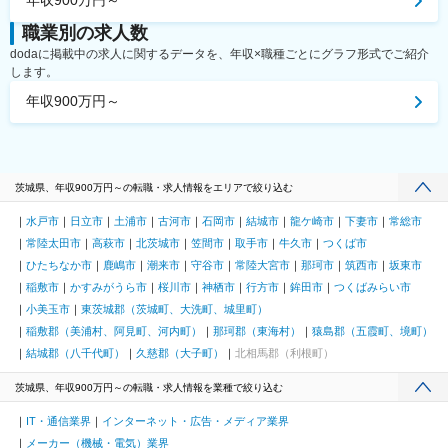
職業別の求人数
dodaに掲載中の求人に関するデータを、年収×職種ごとにグラフ形式でご紹介
します。
年収900万円～
茨城県、年収900万円～の転職・求人情報をエリアで絞り込む
水戸市
日立市
土浦市
古河市
石岡市
結城市
龍ケ崎市
下妻市
常総市
常陸太田市
高萩市
北茨城市
笠間市
取手市
牛久市
つくば市
ひたちなか市
鹿嶋市
潮来市
守谷市
常陸大宮市
那珂市
筑西市
坂東市
稲敷市
かすみがうら市
桜川市
神栖市
行方市
鉾田市
つくばみらい市
小美玉市
東茨城郡（茨城町、大洗町、城里町）
稲敷郡（美浦村、阿見町、河内町）
那珂郡（東海村）
猿島郡（五霞町、境町）
結城郡（八千代町）
久慈郡（大子町）
北相馬郡（利根町）
茨城県、年収900万円～の転職・求人情報を業種で絞り込む
IT・通信業界
インターネット・広告・メディア業界
メーカー（機械・電気）業界