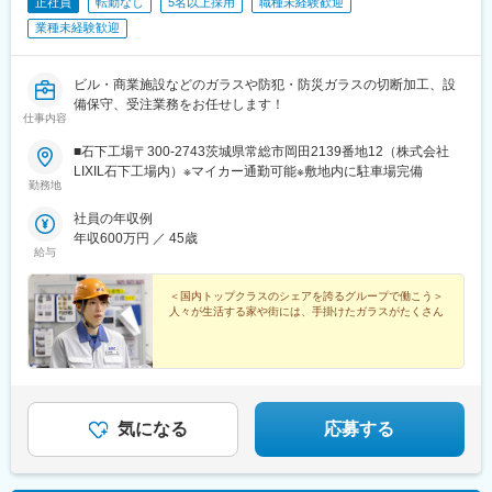
正社員
転勤なし
5名以上採用
職種未経験歓迎
業種未経験歓迎
ビル・商業施設などのガラスや防犯・防災ガラスの切断加工、設
備保守、受注業務をお任せします！
仕事内容
■石下工場〒300-2743茨城県常総市岡田2139番地12（株式会社
LIXIL石下工場内）※マイカー通勤可能※敷地内に駐車場完備
勤務地
社員の年収例
年収600万円 ／ 45歳
給与
＜国内トップクラスのシェアを誇るグループで働こう＞
人々が生活する家や街には、手掛けたガラスがたくさん
気になる
応募する