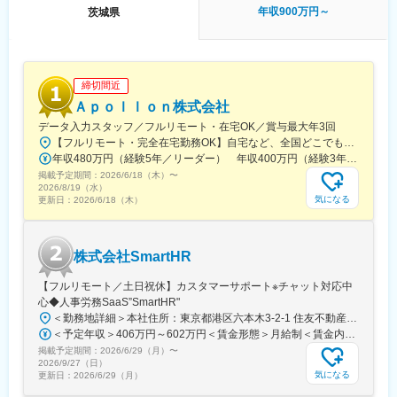
ルを見つめ将来的にどんな経験を積むべきかを相談できる環境が
年収900万円～
茨城県
あります。また、業界トップクラスの実績を持つため、多くのお
客様から厚い信頼を獲得しております。開発の上流工程から携わ
れるだけではなく、中には外注選定を任されているエンジニアも
おります。1974年の設立以来、200名以上のエンジニアが定年を
締切間近
迎えております。
Ａｐｏｌｌｏｎ株式会社
（2）充実の研修体制…「技術力」と「人間力」の向上を軸に様々
な機会を提供しております。年間550回の技術研修の他、当社エ
データ入力スタッフ／フルリモート・在宅OK／賞与最大年3回
ンジニア主催の勉強会が900回以上開催されるなど、エンジニア
【フルリモート・完全在宅勤務OK】自宅など、全国どこでもあなたが働きやすい場所で働けます★転居を伴う転勤なし★全国47都道府県どこからでも応募OK【本社】東京都新宿区山吹町130番地の15 茜ビル2-A＜アクセス＞有楽町線「江戸川橋駅」、東西線「東西線」より徒歩10分※受動喫煙対策：あり
としてプライドを持ち、常に技術力の鍛錬を行っております。
年収480万円（経験5年／リーダー） 年収400万円（経験3年／メンバー）
掲載予定期間：
2026/6/18（木）
〜
2026/8/19（水）
気になる
更新日：
2026/6/18（木）
株式会社SmartHR
【フルリモート／土日祝休】カスタマーサポート※チャット対応中
心◆人事労務SaaS”SmartHR"
＜勤務地詳細＞本社住所：東京都港区六本木3-2-1 住友不動産六本木グランドタワー勤務地最寄駅：東京メトロ南北線／六本木一丁目駅受動喫煙対策：屋内全面禁煙変更の範囲：会社の定める事業所（リモートワーク含む）
＜予定年収＞406万円～602万円＜賃金形態＞月給制＜賃金内訳＞月額（基本給）：212,480円～315,200円その他固定手当/月：5,000円固定残業手当/月：77,520円～114,800円（固定残業時間45時間0分/月）超過した時間外労働の残業手当は追加支給＜月給＞295,000円～435,000円（一律手当を含む）＜昇給有無＞有＜残業手当＞有賃金はあくまでも目安の金額であり、選考を通じて上下する可能性があります。月給(月額)は固定手当を含めた表記です。
掲載予定期間：
2026/6/29（月）
〜
2026/9/27（日）
気になる
更新日：
2026/6/29（月）