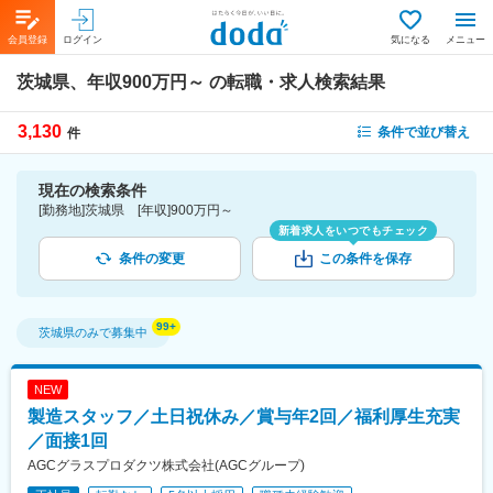
会員登録
ログイン
気になる
メニュー
茨城県、年収900万円～
の転職・求人検索結果
3,130
条件で並び替え
件
現在の検索条件
[勤務地]茨城県 [年収]900万円～
新着求人をいつでもチェック
条件の変更
この条件を保存
茨城県
のみで募集中
NEW
製造スタッフ／土日祝休み／賞与年2回／福利厚生充実
／面接1回
AGCグラスプロダクツ株式会社(AGCグループ)