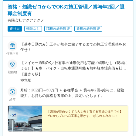
資格・知識ゼロからでOKの施工管理／賞与年2回／退
職金制度有
有限会社アクアテクノ
正社員
転勤なし
職種未経験歓迎
業種未経験歓迎
【基本日勤のみ】工事が無事に完了するまでの施工管理業務をお
任せ！
仕事内容
【マイカー通勤OK／社有車の通勤使用も可能／転勤なし（現場に
よる）】★車・バイク・自転車通勤可能★無料駐車場完備★社有
勤務地
車貸与あり／通勤に使用してOK！茨城県土浦市神立中央5-8-3＜
【最寄り駅】
アクセス ＞・JR常磐線「神立駅」より車で3分※受動喫煙対策：敷
神立駅
地内禁煙（喫煙所あり）
月給：20万円～60万円 ＋ 各種手当 ＋ 賞与年2回※給与は、経験・
能力、お持ちの資格を考慮の上、決定いたします。
給与
【図面が読めなくても大丈夫！育てる前提の採用です】
ゼロからプロへ◎工事を動かす、“頼られる存在”に！