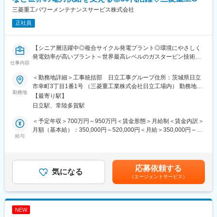
複合サイクル発電プラント・原子力発電、発電所で使われるガス
た、世界25か国に65拠点を展開し、グローバルな供給体制を構築
三菱重工パワーメンテナンスサービス株式会社
タービン・蒸気タービンです。電力発電を担う国内外問わず重要
しています
正社員
な設備となっております。火力発電のガスタービンにおいては国
内でもトップクラスの実績を持ち三菱重工で製作されるガスター
ビンの入口温度は1,600°Cを超えるガスタービンがあります。世
【シニア層活躍中◎複合サイクル発電プラント◎環境にやさしく
界最高レベルの技術力となります。
発電効率が高いプラント～世界最高レベルのガスタービン技術／
仕事内容
業績好調／三菱重工の福利厚生／出張手当も別途支給】
■働き方について
基本的に年間休日125日・土日祝は休みです。工事の案件により
＜勤務地詳細＞工事統括部 日立工事グループ住所：茨城県日立
■業務内容：
ますが、繁閑差がはっきりしており夏場と冬場の工事期間以外は
市幸町3丁目1番1号 （三菱重工業株式会社日立工場内） 勤務地最
三菱重工の発電プラント（火力・複合サイクルなど）のアフター
勤務地
残業が０hの月もございます。1年間平均すると月20～40ｈ程の残
寄駅：JR常磐線線／日立駅受動喫煙対策：敷地内喫煙可能場所あ
【最寄り駅】
サービスにおける現地工事を一元的に統括します
業時間です。
り変更の範囲：会社の定める事業所
日立駅、常陸多賀駅
春と秋には定検工事の出張が発生する可能性があり、春と秋それ
＜具体的には＞
ぞれ1か所に1～3か月滞在します。
＜予定年収＞700万円～950万円＜賃金形態＞月給制＜賃金内訳＞
発電設備の定期点検に向けて、工程、工事人員、必要部品、工事
出張先は主に関東地方（神奈川、茨城、千葉）及び関西地方(兵庫)
月額（基本給）：350,000円～520,000円＜月給＞350,000円～
機材、レイダウン等の工事計画を立案し、計画に基づいて施工し
給与
となります。長期出張の場合は会社が借りたマンスリーマンショ
520,000円＜昇給有無＞有＜残業手当＞有＜給与補足＞※詳細は経
ます。安全管理・工程管理の下、設備を点検・整備して品質を確
ンに宿泊いただき、全額会社負担いたします。
験・スキルを考慮の上、決定いたします。※上記年収には月20～
保します。
40時間分の残業手当を含む。■昇給：年1回■賞与：年2回※過去実
■当社の魅力
績…計5.7ヶ月分＜2024年社員の平均年収＞20代＝約500万円30
応募依頼する
・タービン設備のメンテナンス・改修工事の現場代理人業務
気になる
・三菱重工の100％子会社としての安定性があり、福利厚生制度
代＝約650万円40代＝約780万円50代＝約810万円賃金はあくまで
（エージェントサービス）
・仕様書作成、顧客・パートナー業者との折衝・工程作成等
も共通のものが利用可能です。住宅手当、社宅、家族手当なども
も目安の金額であり、選考を通じて上下する可能性があります。
・工事期間以外は、所内で次回工事の準備（工程表・計画書や要
あり長期で働く体制を整えております
月給(月額)は固定手当を含めた表記です。
領書の作成・見直し等）や安全管理関係の事務業務を担当
・評価結果は給与改定や昇格に反映され、成果を出した方は年齢
※三菱重工の工事・サービス部と連携しながら業務を行います。
や入社年次に関係なく、早期の昇進が可能です。
NEW
・中途採用から管理職へステップアップした実績もあります。