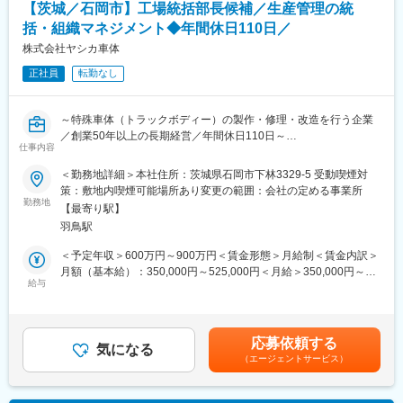
【茨城／石岡市】工場統括部長候補／生産管理の統
■扱う製品
複合サイクル発電プラント、発電所で使われるガスタービン・蒸
括・組織マネジメント◆年間休日110日／
変更の範囲：会社の定める業務
気タービンです。
株式会社ヤシカ車体
・コンバインドサイクル発電プラント（ガスタービン・蒸気ター
正社員
転勤なし
ビン）
他の化石燃料に比べて環境負荷が少ない天然ガスを燃料とし、ガ
スタービンと蒸気タービンの双方を利用する複合発電技術です
～特殊車体（トラックボディー）の製作・修理・改造を行う企業
温排水、CO2の排出が少なく環境にやさしく、燃料代も少ないの
／創業50年以上の長期経営／年間休日110日～
が特徴です。
仕事内容
■職務内容：
火力発電のガスタービンにおいては国内でもトップクラスの実績
＜勤務地詳細＞本社住所：茨城県石岡市下林3329-5 受動喫煙対
トラックボディーの修理・改造部門の工場統括部長候補として、
を持ち三菱重工で製作されるガスタービンの入口温度は1,600°C
策：敷地内喫煙可能場所あり変更の範囲：会社の定める事業所
営業と製造の各現場をつなぎ、全体を俯瞰し生産管理の統括や製
勤務地
を超えるガスタービンがあります。世界最高レベルの技術力とな
【最寄り駅】
造プロセスの最適化、組織マネジメント全般をご担当いただきま
ります。
羽鳥駅
す。
大手電力メーカーや発電所、大型製造プラントなどにも導入が叶
っており、社会を支えている実感を得られます
＜予定年収＞600万円～900万円＜賃金形態＞月給制＜賃金内訳＞
■具体的な業務内容：
月額（基本給）：350,000円～525,000円＜月給＞350,000円～
・5拠点（総勢50～60名）管轄のサービス事業部にて車両入庫か
給与
■働き方について
525,000円＜昇給有無＞有＜残業手当＞有＜給与補足＞■賞与：年
ら出庫までのプロセス改善や品質向上、仕組みづくりの推進
基本的に年間休日125日・土日祝は休みです。工事の案件により
2回 （過去実績3.5ヵ月）■昇給・昇格：あり賃金はあくまでも目
・生産計画の策定や製造効率化の検証及び改善
ますが、繁閑差がはっきりしており夏場と冬場の工事期間以外は
安の金額であり、選考を通じて上下する可能性があります。月給
・短納期案件に対する柔軟な工程コントロール
残業が０hの月もございます。1年間平均すると月20～40ｈ程の残
(月額)は固定手当を含めた表記です。
応募依頼する
・工場長や各製造班長への的確な指示出し
気になる
業時間です。
（エージェントサービス）
・工場長や現場スタッフと連携した部門統括
春と秋には定検工事の出張が発生する可能性があり、春と秋それ
ぞれ1か所に1～3か月滞在します。
■当社の強み：
出張先は主に関東地方（神奈川、茨城、千葉）及び関西地方(兵庫)