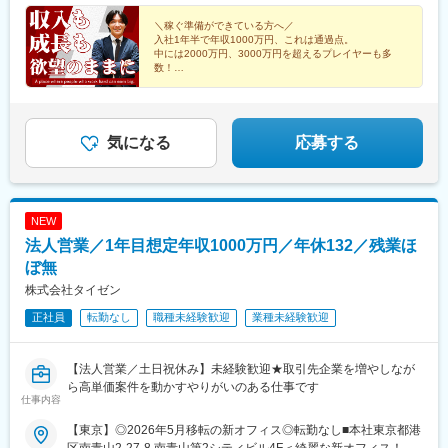
＼稼ぐ準備ができている方へ／
入社1年半で年収1000万円、これは通過点。
中には2000万円、3000万円を超えるプレイヤーも多
数！
未経験入社から着実な成長をたどり、『稼げる営業』に
なりたい方へ。
その気持ちを、当社で実現させませんか？
気になる
応募する
NEW
法人営業／1年目想定年収1000万円／年休132／残業ほ
ぼ無
株式会社タイゼン
正社員
転勤なし
職種未経験歓迎
業種未経験歓迎
【法人営業／土日祝休み】未経験歓迎★取引先企業を増やしなが
ら高単価案件を動かすやりがいのある仕事です
仕事内容
【東京】◎2026年5月移転の新オフィス◎転勤なし■本社東京都港