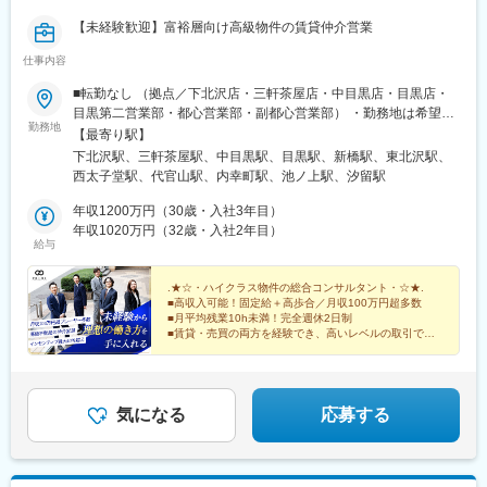
【未経験歓迎】富裕層向け高級物件の賃貸仲介営業
仕事内容
■転勤なし （拠点／下北沢店・三軒茶屋店・中目黒店・目黒店・
目黒第二営業部・都心営業部・副都心営業部） ・勤務地は希望と
勤務地
適性を考慮し決定いたします。 ・転居をともなう転勤はありませ
【最寄り駅】
ん。・拠点を中心に円を描くような営業範囲です。 【所在地】・
下北沢駅、三軒茶屋駅、中目黒駅、目黒駅、新橋駅、東北沢駅、
下北沢店／東京都世田谷区北沢2-35-2 第3シンヤシキビル2F・三
西太子堂駅、代官山駅、内幸町駅、池ノ上駅、汐留駅
軒茶屋店／東京都世田谷区三軒茶屋1-37-1 佐瀬ビル2F・中目黒店
／東京都目黒区上目黒3-2-2 羊屋ビル4F・目黒店／東京都品川区
年収1200万円（30歳・入社3年目）
上大崎3-3-1 オバタビル6F・目黒第二営業部／東京都品川区上大
年収1020万円（32歳・入社2年目）
給与
崎3-3-1 オバタビル6F・都心営業部／東京都港区新橋3-7-3 ステー
ジ新橋4F・副都心営業部／東京都世田谷区北沢2-35-2 第3シンヤ
シキビル2F【受動喫煙対策】屋内全面禁煙（※店舗による）
.★☆・ハイクラス物件の総合コンサルタント・☆★.
■高収入可能！固定給＋高歩合／月収100万円超多数
■月平均残業10h未満！完全週休2日制
■賃貸・売買の両方を経験でき、高いレベルの取引で成
長できる
未経験歓迎！接客・会話が好きな方にぴったり♪
気になる
応募する