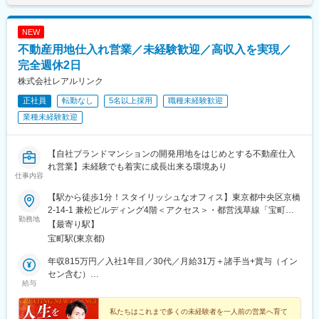
NEW
不動産用地仕入れ営業／未経験歓迎／高収入を実現／
完全週休2日
株式会社レアルリンク
正社員
転勤なし
5名以上採用
職種未経験歓迎
業種未経験歓迎
【自社ブランドマンションの開発用地をはじめとする不動産仕入
れ営業】未経験でも着実に成長出来る環境あり
仕事内容
【駅から徒歩1分！スタイリッシュなオフィス】東京都中央区京橋
2-14-1 兼松ビルディング4階＜アクセス＞・都営浅草線「宝町
勤務地
駅」より徒歩1分・東京メトロ銀座線「京橋駅」より徒歩5分・
【最寄り駅】
「銀座1丁目駅」「八丁堀駅」「東京駅」からも徒歩圏内※転勤は
宝町駅(東京都)
ありません※受動喫煙対策実施
年収815万円／入社1年目／30代／月給31万＋諸手当+賞与（イン
セン含む）
給与
年収1,700万円／入社3年目／30代／月給53万＋諸手当+賞与（イ
ンセン含む）
私たちはこれまで多くの未経験者を一人前の営業へ育て