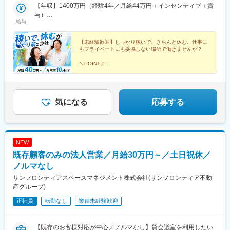
【年収】1400万円（経験4年／月給44万円＋インセンティブ＋賞
与）
給与
【年収】950万円（経験3年／月給42万円＋インセンティブ＋賞
与）
【未経験歓迎】しっかり稼いで、きちんと休む。仕事に
もプライベートにも妥協しない場所で働きませんか？
＼POINT／
★月給40万円～＋インセンティブ＋賞与
★原則定時退社／年休120日～
★ノルマなし、穏やかな雰囲気
★年休120日以上
気になる
応募する
NEW
既存顧客のみの法人営業／月給30万円～／土日祝休／
ノルマなし
サンフロンティアスペースマネジメント株式会社(サンフロンティア不動
産グループ)
正社員
転勤なし
業種未経験歓迎
【既存のお客様対応が中心／ノルマなし】貸会議室を利用したい