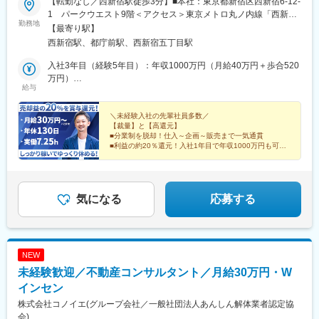
【転勤なし／西新宿駅徒歩3分】■本社：東京都新宿区西新宿6-12-
1 パークウエスト9階＜アクセス＞東京メトロ丸ノ内線「西新宿
勤務地
駅」徒歩3分■受動喫煙対策：あり
【最寄り駅】
西新宿駅、都庁前駅、西新宿五丁目駅
入社3年目（経験5年目）：年収1000万円（月給40万円＋歩合520
万円）
給与
入社1年目（経験3年目）：年収660万円（月給30万円＋歩合300
万円）
＼未経験入社の先輩社員多数／
【裁量】と【高還元】
■分業制を脱却！仕入～企画～販売まで一気通貫
■利益の約20％還元！入社1年目で年収1000万円も可能
■業界随一の働きやすさ！年休130日（水日祝休み）／
実働7時間15分
経験者も稼ぎやすさ◎
気になる
応募する
NEW
未経験歓迎／不動産コンサルタント／月給30万円・W
インセン
株式会社コノイエ(グループ会社／一般社団法人あんしん解体業者認定協
会)