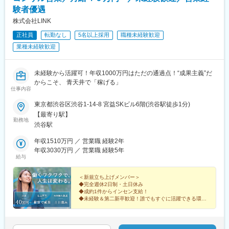
験者優遇
株式会社LINK
正社員
転勤なし
5名以上採用
職種未経験歓迎
業種未経験歓迎
未経験から活躍可！年収1000万円はただの通過点！“成果主義”だ
からこそ、 青天井で「稼げる」
仕事内容
東京都渋谷区渋谷1-14-8 宮益SKビル6階(渋谷駅徒歩1分)
【最寄り駅】
勤務地
渋谷駅
年収1510万円 ／ 営業職 経験2年
年収3030万円 ／ 営業職 経験5年
給与
＜新規立ち上げメンバー＞
◆完全週休2日制・土日休み
◆成約1件からインセン支給！
◆未経験＆第二新卒歓迎！誰でもすぐに活躍できる環境
◆部長以上のポスト有！1年で管理職へ飛び級可能！
◆月収40万～＋インセンであっという間に年収2,000万
円越え