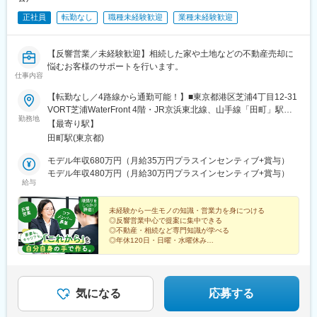
正社員
転勤なし
職種未経験歓迎
業種未経験歓迎
【反響営業／未経験歓迎】相続した家や土地などの不動産売却に
悩むお客様のサポートを行います。
仕事内容
【転勤なし／4路線から通勤可能！】■東京都港区芝浦4丁目12-31
VORT芝浦WaterFront 4階・JR京浜東北線、山手線「田町」駅よ
勤務地
り徒歩約10分・都営地下鉄浅草線、三田線「三田」駅より徒歩約
【最寄り駅】
15分★ランチスポット充実★コンビニはもちろん、牛丼チェーン
田町駅(東京都)
や有名ラーメン店、おしゃれなカフェ等、美味しいものがたくさ
ん！★眺めのいいオフィス★「芝浦」は、東京都港区の中でもゆ
モデル年収680万円（月給35万円プラスインセンティブ+賞与）
ったりしたオフィス街。その大きな理由は、街全体を流れる「芝
モデル年収480万円（月給30万円プラスインセンティブ+賞与）
給与
浦運河」。屋形船やレインボーブリッジ、夏には打ち上げ花火も
見えるオフィスは当社の自慢。リフレッシュできる環境で仕事を
頑張れます。※受動喫煙対策：敷地内全面禁煙
未経験から一生モノの知識・営業力を身につける
◎反響営業中心で提案に集中できる
◎不動産・相続など専門知識が学べる
◎年休120日・日曜・水曜休み
◎月給30万円＋個人・チームインセンティブ
◎新規事業のコアメンバーとして活躍
気になる
応募する