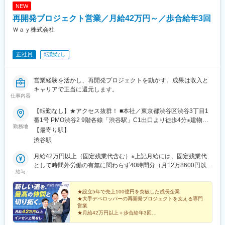
NEW
再開発プロジェクト営業／月給42万円～／歩合給年3回
Ｗａｙ株式会社
正社員
転勤なし
営業経験を活かし、再開発プロジェクトを動かす。成果は収入と
キャリアで正当に還元します。
仕事内容
【転勤なし】★アクセス抜群！ ■本社／東京都渋谷区渋谷3丁目1
番1号 PMO渋谷2 9階各線「渋谷駅」C1出口より徒歩4分※建物名
勤務地
の2はローマ数字※受動喫煙対策：オフィス内分煙（オフィス内に
【最寄り駅】
喫煙ボックスあり）
渋谷駅
月給42万円以上（固定残業代含む）※上記月給には、固定残業代
として時間外労働の有無に関わらず40時間分（月12万8600円以
給与
上）を支給します。※超過分は別途支給＼◆成果は収入で正当に還
元！／★歩合給は年3回支給（2月・7月・11月）当社は利益を社
員へしっかり還元する方針です。成果は歩合給として年3回支給
★設立5年で売上100億円を突破した成長企業
★大手デベロッパーの再開発プロジェクトを支える専門
し、頑張りを正当に評価します。★入社2年目で年収3000万円の
営業
実績あり！成果次第で年収1000万円以上、さらにその先も十分に
★月給42万円以上＋歩合給年3回
目指せる環境です。 ＜高収入を実現できる理由＞当社は、大手デ
★成果を正当に評価する会社