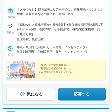
【ノルマなし】都内城南エリアを中心に、戸建用地・マンション
用地・収益ビルなどの仕入れ・企画・販売
仕事内容
【転勤なし／恵比寿駅から徒歩3分】■東京都渋谷区恵比寿西1丁
目12-14└各線「恵比寿駅」から徒歩3分└東急電鉄東横線「代官
勤務地
山駅」から徒歩7分※受動喫煙対策あり
【最寄り駅】
恵比寿駅、代官山駅
年収900万円（月給60万円＋賞与・インセンティブ）
年収750万円（月給50万円＋賞与・インセンティブ）
給与
「夜遅くまで契約書作成…」
「数字ばかり求められる…」
そんな働き方を変えたい方へ。
◎土日祝休／年間休日125日／ほぼ毎日定時退社
◎ノルマなし／プロセス評価
◎自社ビルと収益不動産を保有する安定基盤
◎査定や仕入れ、商品企画までチャレンジ
気になる
応募する