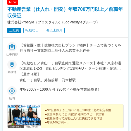
NEW
不動産営業（仕入れ・開発）年収700万円以上／前職年
収保証
株式会社Prostyle（プロスタイル）(LogProstyleグループ)
正社員
転勤なし
5名以上採用
【首都圏・数十億規模の自社ブランド物件】チームで街づくりを
行う自社一貫体制◎土地仕入れ営業をお任せ
仕事内容
【転勤なし／青山一丁目駅直結で通勤スムーズ】本社：東京都港
区北青山1-2-3 青山ビルヂング13階★U・Iターン歓迎＜ 駅直結
勤務地
の好立地 ＞広くクリーンなオフィス空間で働けるチャンス。雨の
【最寄り駅】
日も、濡れずに快適に出社できますよ！※受動喫煙対策：あり
青山一丁目駅、外苑前駅、乃木坂駅
年収800万～1000万円（30代／不動産営業経験者）
給与
■NY証券取引所上場G／売上200億円超の安定基盤
■設計内製化により最短1週間のスピード決裁
■裁量を持って用地仕入れに挑戦できる環境
■年収700万円～
■デザイン性に強みを持つ自社開発マンション