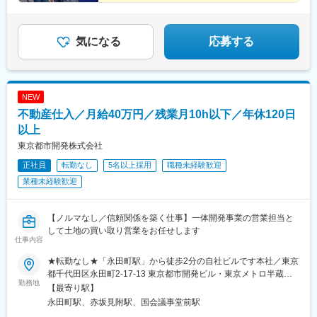
「売り込み」は一切必要ありません。
「聞き上手」が活躍できるフィールドです！
気になる
応募する
NEW
不動産仕入／月給40万円／残業月10h以下／年休120日
以上
東京都市開発株式会社
正社員
転勤なし
5名以上採用
職種未経験歓迎
業種未経験歓迎
【ノルマなし／信頼関係を築く仕事】一体開発事業の営業担当と
して土地の買い取り営業をお任せします
仕事内容
★転勤なし★「永田町駅」から徒歩2分の自社ビルです本社／東京
都千代田区永田町2-17-13 東京都市開発ビル・東京メトロ半蔵門
勤務地
線／南北線／有楽町線「永田町駅」から徒歩2分・東京メトロ丸ノ
【最寄り駅】
内線／銀座線「赤坂見附駅」から6分※受動喫煙対策：屋内禁煙
永田町駅、赤坂見附駅、国会議事堂前駅
（屋上に喫煙所あり）