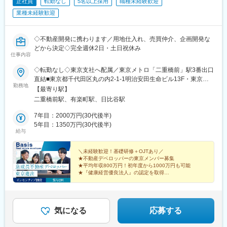
正社員
転勤なし
5名以上採用
職種未経験歓迎
業種未経験歓迎
◇不動産開発に携わります／用地仕入れ、売買仲介、企画開発な
どから決定◇完全週休2日・土日祝休み
仕事内容
◇転勤なし◇東京支社へ配属／東京メトロ「二重橋前」駅3番出口
直結■東京都千代田区丸の内2-1-1明治安田生命ビル13F・東京メ
勤務地
トロ「二重橋前」駅3番出口直結・JR「東京」駅丸の内南口徒歩5
【最寄り駅】
分・JR「有楽町」駅 国際フォーラム口～徒歩5分
二重橋前駅、有楽町駅、日比谷駅
7年目：2000万円(30代後半)
5年目：1350万円(30代後半)
給与
＼未経験歓迎！基礎研修＋OJTあり／
★不動産デベロッパーの東京メンバー募集
★平均年収800万円！初年度から1000万円も可能
★『健康経営優良法人』の認定を取得
★完全週休2日・土日祝休み・年休127日
★退職金制度・住宅手当など福利厚生充実
気になる
応募する