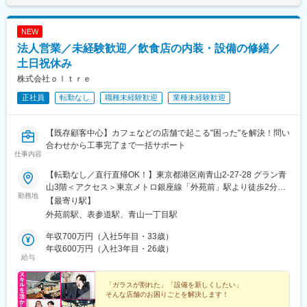
NEW
法人営業／未経験歓迎／飲食店の内装・設備の修繕／
土日祝休み
株式会社ｏｌｔｒｅ
正社員
転勤なし
職種未経験歓迎
業種未経験歓迎
【既存顧客中心】カフェなどの店舗で起こる"困った"を解決！問い
合わせから工事完了まで一括サポート
仕事内容
【転勤なし／直行直帰OK！】東京都港区南青山2-27-28 グラン青
山3階＜アクセス＞東京メトロ銀座線「外苑前」駅より徒歩2分
勤務地
※U・Iターン歓迎※受動喫煙対策：あり
【最寄り駅】
外苑前駅、表参道駅、青山一丁目駅
年収700万円（入社5年目・33歳）
年収600万円（入社3年目・26歳）
給与
「ガラスが割れた」「設備を新しくしたい」
そんな店舗のお困りごとを解決します！