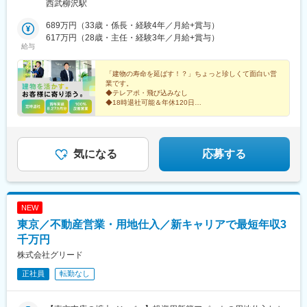
西武柳沢駅
689万円（33歳・係長・経験4年／月給+賞与）
617万円（28歳・主任・経験3年／月給+賞与）
給与
「建物の寿命を延ばす！？」ちょっと珍しくて面白い営
業です。
◆テレアポ・飛び込みなし
◆18時退社可能＆年休120日
◆昨年度の賞与支給平均は8.27カ月分！
◆大手不動産グループのパートナー企業！
気になる
応募する
NEW
東京／不動産営業・用地仕入／新キャリアで最短年収3
千万円
株式会社グリード
正社員
転勤なし