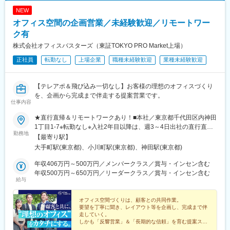
NEW
オフィス空間の企画営業／未経験歓迎／リモートワー
ク有
株式会社オフィスバスターズ（東証TOKYO PRO Market上場）
正社員
転勤なし
上場企業
職種未経験歓迎
業種未経験歓迎
【テレアポ＆飛び込み一切なし】お客様の理想のオフィスづくり
を、企画から完成まで伴走する提案営業です。
仕事内容
★直行直帰＆リモートワークあり！■本社／東京都千代田区内神田
1丁目1-7※転勤なし※入社2年目以降は、週3～4日出社の直行直帰
勤務地
＆リモートワークが可能です。＜アクセス＞・地下鉄「大手町
【最寄り駅】
駅」より徒歩5分・地下鉄「小川町駅」より徒歩8分・JR「神田
大手町駅(東京都)、小川町駅(東京都)、神田駅(東京都)
駅」より徒歩7分
年収406万円～500万円／メンバークラス／賞与・インセン含む
年収500万円～650万円／リーダークラス／賞与・インセン含む
給与
オフィス空間づくりは、顧客との共同作業。
要望を丁寧に聞き、レイアウト等を企画し、完成まで伴
走していく。
しかも「反響営業」＆「長期的な信頼」を育む提案スタ
イルだから、