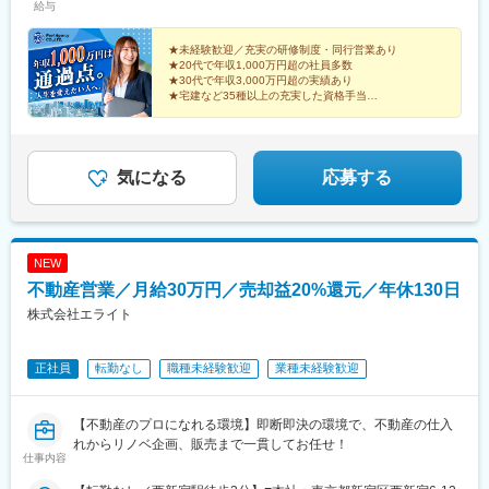
給与
年収1,350万円／入社2年目／20代／月給44万円＋諸手当＋インセ
ンティブ
★未経験歓迎／充実の研修制度・同行営業あり
★20代で年収1,000万円超の社員多数
★30代で年収3,000万円超の実績あり
★宅建など35種以上の充実した資格手当
★育休取得実績あり／復帰率100％
★転勤なし・駅から徒歩1分の好立地
気になる
応募する
NEW
不動産営業／月給30万円／売却益20%還元／年休130日
株式会社エライト
正社員
転勤なし
職種未経験歓迎
業種未経験歓迎
【不動産のプロになれる環境】即断即決の環境で、不動産の仕入
れからリノベ企画、販売まで一貫してお任せ！
仕事内容