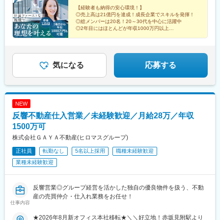
【経験者も納得の安心環境！】
◎売上高は21億円を達成！成長企業でスキルを発揮！
◎総メンバーは20名！20～30代を中心に活躍中
◎2年目にはほとんどが年収1000万円以上
◎完全週休2日制／年休121日／月残業20H以下
気になる
応募する
NEW
反響不動産仕入営業／未経験歓迎／月給28万／年収
1500万可
株式会社ＧＡＹＡ不動産(ヒロマスグループ)
正社員
転勤なし
5名以上採用
職種未経験歓迎
業種未経験歓迎
反響営業◎グループ経営を活かした独自の優良物件を扱う、不動
産の売買仲介・仕入れ業務をお任せ！
仕事内容
★2026年8月新オフィス本社移転★＼＼好立地！赤坂見附駅より