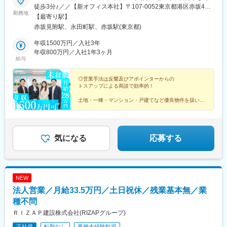
徒歩3分♪／／【新オフィス本社】〒107-0052東京都港区赤坂4丁
勤務地
目1-33赤坂中西ビル4F《 事業拡大に伴う増床移転◎ 》新オフ
【最寄り駅】
ィスで新たな仲間を募集します ☆彡※転勤はございません。≪
赤坂見附駅、永田町駅、赤坂駅(東京都)
アクセス ≫東京メトロ「赤坂見附駅」より徒歩3分東京メトロ
「永田町駅」より徒歩5分東京メトロ「赤坂駅」より徒歩7分
年収1500万円／入社3年
年収800万円／入社1年3ヶ月
給与
◎営業手法は反響及びアポインターからの
トスアップによる商談で効率的！
土地・一棟・マンション・戸建てなど優良物件を扱い、
不動産売買・仲介／リースバック等を専門。
＃未経験～経験者まで活躍できる幅広い研修
＃分業制で残業月15h以下！
気になる
応募する
NEW
法人営業／月給33.5万円／土日祝休／残業基本無／業
種不問
ＲＩＺＡＰ建設株式会社(RIZAPグループ)
正社員
転勤なし
業種未経験歓迎