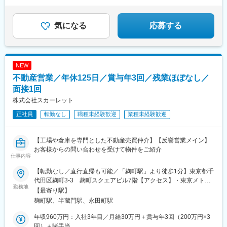
★年収1000万円以上・3000万円の実績あり
ベロッパーのパートナーとして再開発プロジェクトを支える専門
性の高い事業を展開しています。競合の少ない領域だからこそ利
益を確保しやすく、その利益を歩合給として社員へ還元。成果を
気になる
応募する
上げた分だけ収入に反映される評価制度が、高収入を実現できる
理由です。
NEW
不動産営業／年休125日／賞与年3回／残業ほぼなし／
面接1回
株式会社スカーレット
正社員
転勤なし
職種未経験歓迎
業種未経験歓迎
【工場や倉庫を専門とした不動産売買仲介】【反響営業メイン】
お客様からの問い合わせを受けて物件をご紹介
仕事内容
【転勤なし／直行直帰も可能／「麹町駅」より徒歩1分】東京都千
代田区麹町3-3 麹町スクエアビル7階【アクセス】・東京メトロ
勤務地
有楽町線「麹町駅」より徒歩1分
【最寄り駅】
麹町駅、半蔵門駅、永田町駅
年収960万円：入社3年目／月給30万円＋賞与年3回（200万円×3
回）＋諸手当