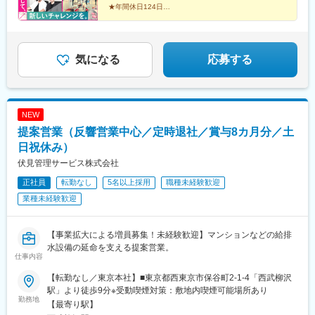
★年間休日124日
★飲食業や接客・販売などの経験活かせる！
★飛び込み営業や厳しいノルマなし
★業績賞与3回あり！
★女性営業も活躍中
★直行直帰OK
気になる
応募する
NEW
提案営業（反響営業中心／定時退社／賞与8カ月分／土
日祝休み）
伏見管理サービス株式会社
正社員
転勤なし
5名以上採用
職種未経験歓迎
業種未経験歓迎
【事業拡大による増員募集！未経験歓迎】マンションなどの給排
水設備の延命を支える提案営業。
仕事内容
【転勤なし／東京本社】■東京都西東京市保谷町2-1-4「西武柳沢
駅」より徒歩9分※受動喫煙対策：敷地内喫煙可能場所あり
勤務地
【最寄り駅】