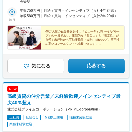
渋谷駅
年収750万円｜月給＋賞与＋インセンティブ（入社4年 34歳）
年収580万円｜月給＋賞与＋インセンティブ（入社2年 29歳）
給与
68万人超の顧客基盤を持つ『ビューティガレージグルー
プ』の一員であり、圧倒的な「集客力」と「安定性」が
自慢！未経験から不動産物件・金融・M&Aなど、専門性
の高いコンサルタントへ成長できます。
◎新規開拓なし
◎賞与年2回
◎インセンティブ年4回
気になる
応募する
NEW
高級賃貸の仲介営業／未経験歓迎／インセンティブ最
大40％超え
株式会社プライムコーポレーション（PRIME-corporation）
正社員
転勤なし
5名以上採用
職種未経験歓迎
業種未経験歓迎