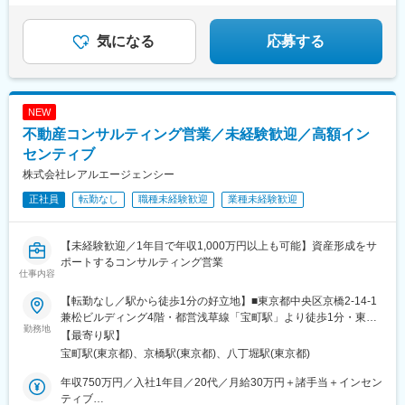
「決裁が遅い」そんな環境から次のステージへ。
気になる
応募する
NEW
不動産コンサルティング営業／未経験歓迎／高額イン
センティブ
株式会社レアルエージェンシー
正社員
転勤なし
職種未経験歓迎
業種未経験歓迎
【未経験歓迎／1年目で年収1,000万円以上も可能】資産形成をサ
ポートするコンサルティング営業
仕事内容
【転勤なし／駅から徒歩1分の好立地】■東京都中央区京橋2-14-1
兼松ビルディング4階・都営浅草線「宝町駅」より徒歩1分・東京
勤務地
メトロ銀座線「京橋駅」より徒歩5分・銀座一丁目駅、八丁堀駅、
【最寄り駅】
東京駅からも徒歩圏※受動喫煙対策：屋内全面禁煙
宝町駅(東京都)、京橋駅(東京都)、八丁堀駅(東京都)
年収750万円／入社1年目／20代／月給30万円＋諸手当＋インセン
ティブ