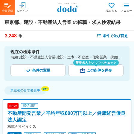
会員登録
ログイン
気になる
メニュー
東京都、建設・不動産法人営業
の転職・求人検索結果
3,248
条件で並び替え
件
現在の検索条件
[職種]建設・不動産法人営業-建設・土木・不動産・住宅営業 [勤務地]東京都
新着求人をいつでもチェック
条件の変更
この条件を保存
東京都
のみで募集中
締切間近
NEW
不動産開発営業／平均年収800万円以上／健康経営優良
法人認定
株式会社ベイシス