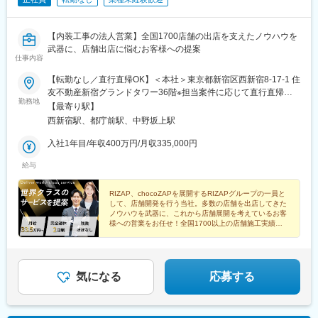
【内装工事の法人営業】全国1700店舗の出店を支えたノウハウを
武器に、店舗出店に悩むお客様への提案
仕事内容
【転勤なし／直行直帰OK】＜本社＞東京都新宿区西新宿8-17-1 住
友不動産新宿グランドタワー36階※担当案件に応じて直行直帰が
勤務地
可能です。※敷地内全面禁煙
【最寄り駅】
西新宿駅、都庁前駅、中野坂上駅
入社1年目/年収400万円/月収335,000円
給与
RIZAP、chocoZAPを展開するRIZAPグループの一員と
して、店舗開発を行う当社。多数の店舗を出店してきた
ノウハウを武器に、これから店舗展開を考えているお客
様への営業をお任せ！全国1700以上の店舗施工実績を
バックに営業として活躍しませんか？
気になる
応募する