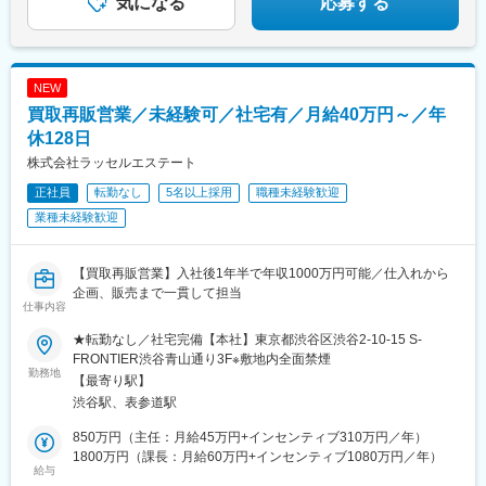
気になる
応募する
NEW
買取再販営業／未経験可／社宅有／月給40万円～／年
休128日
株式会社ラッセルエステート
正社員
転勤なし
5名以上採用
職種未経験歓迎
業種未経験歓迎
【買取再販営業】入社後1年半で年収1000万円可能／仕入れから
企画、販売まで一貫して担当
仕事内容
★転勤なし／社宅完備【本社】東京都渋谷区渋谷2-10-15 S-
FRONTIER渋谷青山通り3F※敷地内全面禁煙
勤務地
【最寄り駅】
渋谷駅、表参道駅
850万円（主任：月給45万円+インセンティブ310万円／年）
1800万円（課長：月給60万円+インセンティブ1080万円／年）
給与