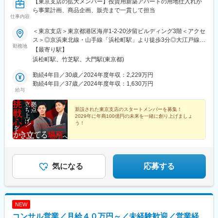
【東京支店の拡大メンバー】投資用新築アパートの用地仕入れか
ら事業計画、商品企画、販売まで一貫して担当
仕事内容
＜東京支店＞東京都港区海岸1-2-20汐留ビルディング3階＜アクセ
ス＞◎京浜東北線・山手線「浜松町駅」より徒歩3分◎大江戸線・
勤務地
浅草線「大門駅」より徒歩4分◎ゆりかもめ「竹芝駅」より徒歩
【最寄り駅】
10分※転勤なし※受動喫煙対策：オフィス内禁煙
浜松町駅、竹芝駅、大門駅(東京都)
勤続4年目／30歳／2024年度年収：2,229万円
勤続4年目／37歳／2024年度年収：1,630万円
給与
新設された東京支店のスタートメンバーを募集！
2029年に年商100億円の未来を一緒に創り上げましょ
う！
◎募集枠はわずか！定員に達し次第締切です
◎年収2000万円以上の社員在籍
◎年3回のインセンティブあり
◎将来は役員や管理職への挑戦も！
気になる
応募する
NEW
コンサル営業／月給４０万円～／未経験歓迎／営業経