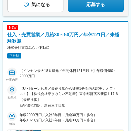
気になる
応募する
NEW
仕入・売買営業／月給30～50万円／年休121日／未経
験歓迎
株式会社東京みらい不動産
正社員
【インセン最大18％還元／年間休日121日以上】年収例480～
2000万円
仕事内容
【U・Iターン歓迎／最寄り駅から徒歩1分圏内の駅チカオフィ
ス！】【株式会社東京みらい不動産】東京都新宿区新宿1-17-6
勤務地
TOKYO MIRAIビル 1F,4F【アクセス】「新宿御苑前駅」3番出口
【最寄り駅】
徒歩30秒 ／「新宿三丁目駅」徒歩7分各線「新宿駅」徒歩15分程
新宿御苑前駅、新宿三丁目駅
度※受動喫煙対策：屋内全面禁煙
年収2000万円／入社2年目（月給30万円＋歩合）
年収1020万円／入社2年目（月給33万円＋歩合）
給与