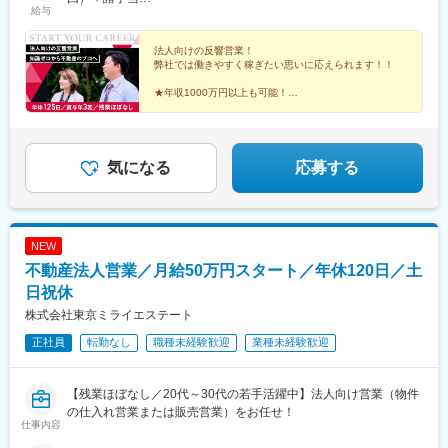
給与
年収600万円：入社1年目／月給25万円＋賞与年3回（100万円×3
回）＋諸手当
法人向けの反響営業！
弊社では働きやすく稼ぎたい思いに応えられます！！
★年収1000万円以上も可能！
★年間休日125日/5日以上の連続休暇可能
★完全週休2日制/土日祝休み
★残業ほぼなし
★未経験でも安心してスタートできる環境！
気になる
応募する
NEW
不動産法人営業／月給50万円スタート／年休120日／土
日祝休
株式会社東京ミライエステート
正社員
転勤なし
職種未経験歓迎
業種未経験歓迎
【残業ほぼなし／20代～30代の若手活躍中】法人向け営業（物件
の仕入れ営業または販売営業）をお任せ！
仕事内容