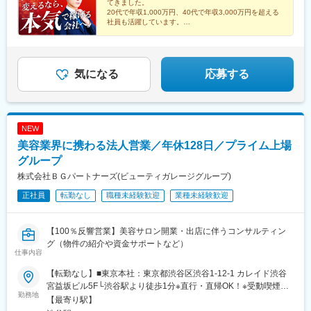
てきました。
20代で年収1,000万円、40代で年収3,000万円を超える
社員も活躍しています。
あなたも新しい一歩を踏み出しませんか。
■転勤なし
■資格手当
気になる
応募する
■高額インセンティブ制度
NEW
美容業界に携わる法人営業／年休128日／プライム上場
グループ
株式会社ＢＧパートナーズ(ビューティガレージグループ)
正社員
転勤なし
職種未経験歓迎
業種未経験歓迎
【100％反響営業】美容サロン開業・出店に伴うコンサルティン
グ（物件の紹介や資金サポートなど）
仕事内容
【転勤なし】■東京本社：東京都渋谷区渋谷1-12-1 カレイド渋谷
宮益坂ビル5F└渋谷駅より徒歩1分※直行・直帰OK！※受動喫煙対
勤務地
策あり：社内禁煙
【最寄り駅】