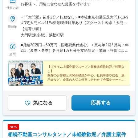
お客様へ、用途に合わせた提案を行います
仕事内容
＜「大門駅」徒歩2分／転勤なし＞■本社東京都港区芝大門1-13-9
UD芝大門ビル11F※受動喫煙対策あり【アクセス】各線「大門
勤務地
駅」より徒歩2分各線「浜松町駅」より徒歩5分
【最寄り駅】
大門駅(東京都)、浜松町駅
■月給30万円～60万円（固定残業代含む）＋賞与年2回└賞与：年
2回（夏季・冬季）各月給1カ月分を支給想定（業績・評価によ
給与
る）└決算賞与：年1回4月（業績、評価による）勤続3年目以降の
社員を対象に支給※固定残業代は時間外労働の有無に関わらず、月
30時間分を月5万6040円以上支給※上記を超える時間外労働分は追
【プライム上場企業グループ／業種未経験歓迎／転勤な
し】
加で支給いたします■年俸制600万円以上（分割回数12回／固定残
既存のお客様との関係構築が中心。社員研修や総会、展
業代含む）└月額支給額：50万円以上（夏季・冬季賞与を含む）※
示会など、企業の大切な催事に合わせて会場やサービス
固定残業代は時間外労働の有無に関わらず、月30時間分を月9万
を提案します。チームで相談し合える環境で、提案力を
磨きながら長く活躍できます。
3370円以上支給※上記を超える時間外労働分は追加で支給いたし
ます＝＝＝★年齢・経験等を考慮のうえ、月給制または年俸制を
適用します★22：00～翌5：00の勤務には、深夜割増賃金を別途
気になる
応募する
支給します
NEW
相続不動産コンサルタント／未経験歓迎／弁護士案件