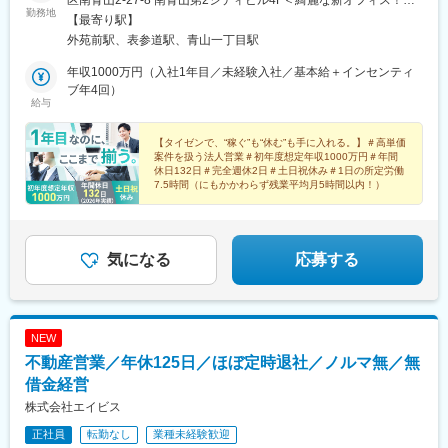
区南青山2-27-8 南青山第2シティビル4F＜綺麗な新オフィス！＞
勤務地
2026年5月に移転したばかりの、綺麗なオフィスが勤務地です！
【最寄り駅】
気持ちよく快適な環境で働けますよ。＜アクセス＞東京メトロ銀
外苑前駅、表参道駅、青山一丁目駅
座線「外苑前駅」より徒歩2分
年収1000万円（入社1年目／未経験入社／基本給＋インセンティ
ブ年4回）
給与
【タイゼンで、“稼ぐ”も“休む”も手に入れる。】＃高単価
案件を扱う法人営業＃初年度想定年収1000万円＃年間
休日132日＃完全週休2日＃土日祝休み＃1日の所定労働
7.5時間（にもかかわらず残業平均月5時間以内！）
気になる
応募する
NEW
不動産営業／年休125日／ほぼ定時退社／ノルマ無／無
借金経営
株式会社エイビス
正社員
転勤なし
業種未経験歓迎