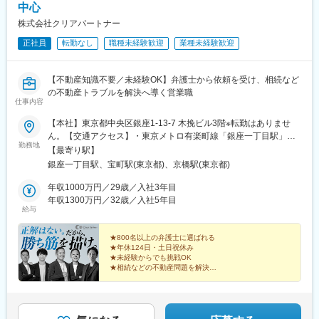
中心
株式会社クリアパートナー
正社員
転勤なし
職種未経験歓迎
業種未経験歓迎
【不動産知識不要／未経験OK】弁護士から依頼を受け、相続など
の不動産トラブルを解決へ導く営業職
仕事内容
【本社】東京都中央区銀座1-13-7 木挽ビル3階※転勤はありませ
ん。【交通アクセス】・東京メトロ有楽町線「銀座一丁目駅」よ
勤務地
り徒歩2分・都営地下鉄浅草線「宝町駅」より徒歩4分・東京メト
【最寄り駅】
ロ銀座線「京橋駅」より徒歩4分・東京メトロ銀座線・丸の内線・
銀座一丁目駅、宝町駅(東京都)、京橋駅(東京都)
日比谷線「銀座駅」より徒歩6分・JR各線「有楽町駅」より徒歩8
分・JR京葉線・東京メトロ日比谷線「八丁堀駅」より徒歩10分
年収1000万円／29歳／入社3年目
年収1300万円／32歳／入社5年目
給与
★800名以上の弁護士に選ばれる
★年休124日・土日祝休み
★未経験からでも挑戦OK
★相続などの不動産問題を解決
★不動産×法律の知識を実務で習得
★“売るだけ”ではない問題解決型営業
★権利調整や不動産再生など新事業にも挑戦中！