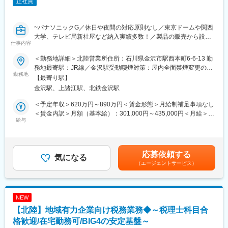
正社員
~パナソニックG／休日や夜間の対応原則なし／東京ドームや関西
大学、テレビ局新社屋など納入実績多数！／製品の販売から設
仕事内容
置、保守メンテナンスまでワンストップでサービス提供~
＜勤務地詳細＞北陸営業所住所：石川県金沢市駅西本町6-6-13 勤
■担当業務：
務地最寄駅：JR線／金沢駅受動喫煙対策：屋内全面禁煙変更の範
（1）空調機器の物販営業
勤務地
囲：会社の定める事業所
【最寄り駅】
（2）設計事務所へのスペックイン営業、サブコン/エネルギー会
金沢駅、上諸江駅、北鉄金沢駅
社への物件営業
（3）ゼネコンへの階層営業とスペックイン営業
＜予定年収＞620万円～890万円＜賃金形態＞月給制補足事項なし
（4）パナソニックグループの互恵関係を活用した施主営業、指名
＜賃金内訳＞月額（基本給）：301,000円～435,000円＜月給＞
獲得営業
給与
301,000円～435,000円＜昇給有無＞有＜残業手当＞有＜給与補足
※提案先はゼネコンやサブコン、設計事務所やビルのオーナーなど
＞※年収は経験・スキルを考慮の上決定します。■昇給：年1回■賞
多岐に亘ります。
与：年2回（昨年実績4ヶ月）■手当：公的資格手当（当社選
定）、家族手当、職務関連手当、時間外手当、休日出勤手当、深
応募依頼する
■担当業務詳細：
気になる
夜勤務手当、など賃金はあくまでも目安の金額であり、選考を通
（エージェントサービス）
・営業業務に付随する、見積りや、価格交渉、取引申請などの各
じて上下する可能性があります。月給(月額)は固定手当を含めた表
種事務的業務も行います。
記です。
・営業部の社員が１名で現地調査をして施工等の現場作業のお手
伝いをするようなことはなく、必ず、営業支援部門、又は、エン
NEW
ジニアリング部門（設計・積算・施工部門）の社員と同行し、必
【北陸】地域有力企業向け税務業務◆～税理士科目合
要に応じ、見積作成・作図等を支援するというようなイメージで
すのでご安心ください。
格歓迎/在宅勤務可/BIG4の安定基盤～