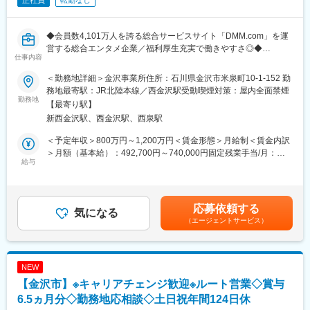
正社員
転勤なし
立案・実行を担います。研究開発部門、生産部門とも日常的にコ
ミュニケーションを取り、技術的な強みを深く理解した上で、海
外顧客やパートナー企業との事業開発を推進していただきます。
◆会員数4,101万人を誇る総合サービスサイト「DMM.com」を運
また、契約交渉やアライアンス構築、海外展示会・商談など、社
営する総合エンタメ企業／福利厚生充実で働きやすさ◎◆
内外の関係者を巻き込みながらプロジェクトリードも期待しま
仕事内容
年間売上3,476億円以上を処理するクレジットカードの決済システ
す。将来的には海外事業部門の責任者として、組織づくりやチー
ムの クラウド移行・リプレイスという大規模なシステム改修に参
ムマネジメントを担っていただくことを期待します。
＜勤務地詳細＞金沢事業所住所：石川県金沢市米泉町10-1-152 勤
画いただきます。具体的な担当は応募者の適正や希望を鑑みて、
務地最寄駅：JR北陸本線／西金沢駅受動喫煙対策：屋内全面禁煙
相談しながら決めていきますが、 次のような業務内容を想定して
勤務地
■出資企業様
【最寄り駅】
います。
・Beyond Next Ventures（社会変革するディープテックVC、複数
新西金沢駅、西金沢駅、西泉駅
の出資先がIPOやM&Aに成功）
■職務詳細：
・Angel Bridge（世界トップクラスのプロファームにおける経験
＜予定年収＞800万円～1,200万円＜賃金形態＞月給制＜賃金内訳
（1）開発/運用サイド：ビジネス要件を考慮したクラウド環境の
を持つVC）
＞月額（基本給）：492,700円～740,000円固定残業手当/月：
構築業務
給与
・Plug and Play Japan（本国チームにおいては、Dropbox、
174,000円～260,000円（固定残業時間45時間0分/月）超過した時
・自動テストを含む、柔軟なデプロイパイプラインの構築
PayPal、Guardant Health等、いずれもNASDAQ上場に導く）
間外労働の残業手当は追加支給＜月給＞666,700円～1,000,000円
・トレーサビリティの高いログ基盤の構築
（一律手当を含む）＜昇給有無＞有＜残業手当＞有＜給与補足＞※
・モニタリングとインシデントハンドリング体制の再構築
■採択助成金
年収はキャリアやスキルに応じてご相談させて下さいませ。賃金
応募依頼する
・高スループットに耐えうるネットワーク/アーキテクチャ設計・
気になる
・NEDOディープテックスタートアップ支援事業（2億円）
はあくまでも目安の金額であり、選考を通じて上下する可能性が
（エージェントサービス）
構築
・農水省SBIRフェーズ3基金（24億円）
あります。月給(月額)は固定手当を含めた表記です。
・既存データベースのマイグレーションを含む移設
・他、石川県ISICO関連複数
・既存システムのクラウド移設
・移設に向けた既存システムの改修（主にPHP）
変更の範囲：会社の定める業務
NEW
・フレームワーク、ライブラリなどの技術選定
【金沢市】※キャリアチェンジ歓迎※ルート営業◇賞与
・運用を考慮に入れたバックエンドシステムの実装
・ハウスキーピングのための仕組み化
6.5ヵ月分◇勤務地応相談◇土日祝年間124日休