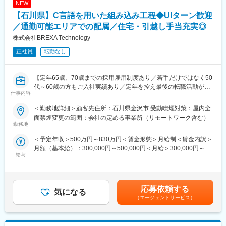
■当社について：
NEW
例３：後継者不足、社員教育に課題を抱えている企業には事業承
おもに橋梁のPC構造物の建設をはじめ、コンクリート二次製品の
【石川県】C言語を用いた組み込み工程◆UIターン歓迎
継支援サービスや教育ツール、研修などを提案
開発・生産・販売を行っています。島々を結ぶ橋梁や高速道路・
訪問から報告書作成、提案まで一貫して担当。論理的思考力と課
／通勤可能エリアでの配属／住宅・引越し手当充実◎
主要道路の橋、農業用水路用のU型製品をはじめ、道路端の擁壁
題解決力を発揮し、企業の成長を支援します。
や法面保護、住宅や造成工事にも使われるL型擁壁などのコンクリ
株式会社BREXA Technology
■業務の魅力：
ート構造物を手掛けています。
正社員
転勤なし
・企業信用調査のデータは、金融機関の融資可否判断や企業間の
新規取引の際等に利用される重要なデータです。
変更の範囲：会社の定める業務
・年間300社以上のビジネスモデルや経営者の考え方に触れ、金
【定年65歳、70歳までの採用雇用制度あり／若手だけではなく50
融・経営知識を実務で深められます。
代～60歳の方もご入社実績あり／定年を控え最後の転職活動がし
・社長や会社役員から企業の課題、悩みを直接相談され、解決を
仕事内容
たい方、PMではなくエンジニアとして現場で活躍をしていきたい
サポートし事業の成長を通して社会に貢献できる仕事です。
方歓迎】
■働く環境：
＜勤務地詳細＞顧客先住所：石川県金沢市 受動喫煙対策：屋内全
充実した研修制度とメンター制度を整備し、異業界出身者も安心
面禁煙変更の範囲：会社の定める事業所（リモートワーク含む）
■業務概要：
勤務地
してスタート可能。報告書入力システム改善など、働きやすさ向
石川県を中心に、組み込みエンジニアとして経験を活かしたい方
上にも取り組んでいます。
＜予定年収＞500万円～830万円＜賃金形態＞月給制＜賃金内訳＞
を積極採用中。あなたの経験や得意分野に応じて、最適な業務を
■企業魅力：
月額（基本給）：300,000円～500,000円＜月給＞300,000円～
お任せします。ものづくりの最前線で、自分の技術が社会に貢献
国内シェア60％超を誇る業界リーディングカンパニー。金融機関
給与
500,000円＜昇給有無＞有＜残業手当＞有＜給与補足＞※年齢、経
する喜びを感じられる環境です。
や企業間取引で利用される信用調査データを提供し、経済活動を
験、能力など考慮の上決定します。■昇給：年1回（4月）■賞与：
支える重要な役割を担っています。
年2回（7月、12月）賃金はあくまでも目安の金額であり、選考を
■業務内容：
通じて上下する可能性があります。月給(月額)は固定手当を含めた
このポジションでは、まず製品の企画段階から開発チームに参加
応募依頼する
変更の範囲：会社の定める業務
気になる
表記です。
し、機能要件や仕様の検討を行います。ハードウェア構成や製品
（エージェントサービス）
の使用環境を踏まえたうえで、ソフトウェアの要件定義を行い、
設計方針を立てていただきます。