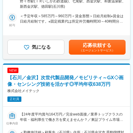
場所あり変更の範囲：会社の定める事業所
野々市駅(ＩＲいしかわ鉄道線)、七尾駅、西金沢駅、和倉温泉駅、
心に、建築現場全体のスムーズな運営をお任せします。お客様の
20代:43%、30代:22%、40代:17%、50代:17%、60代:1%
新西金沢駅、徳田駅(石川県)
夢を実現するために、スタッフや協力会社と連携しながら理想の
(30代～40代前半がPL/PMとして牽引)
建物完成を目指します。
＜予定年収＞585万円～960万円＜賃金形態＞日給月給制※賃金は
■業務の魅力
日給月給制です。※固定残業代は所定外労働時間30～40時間分を
■業務詳細：
給与
・ 日本の社会インフラを支える誇り:
支給＜賃金内訳＞月額（基本給）：318,600円～492,800円/月22
・現場での作業進捗や安全・品質面の確認、必要な場合は作業員
数千万人が日常的に利用する公共システムなど、絶対に止まるこ
日間勤務想定その他固定手当/月：71,400円～147,200円＜想定月
への指導や助言
とが許されない大規模な社会基盤のクラウド化を自らリードでき
額＞390,000円～640,000円＜昇給有無＞有＜残業手当＞有＜給与
・工程表に基づくスケジュール管理やコスト管理、資材発注、納
ます。
補足＞その他固定手当は固定残業代となります。固定残業代は時
応募依頼する
期調整
気になる
間外労働の有無にかかわらず、３０～４０時間分を支給（時間数
（エージェントサービス）
・現場調査や各種調査への立会い、施主・設計担当者との打合せ
・ 圧倒的な技術成長:
は、技能・経験や職務遂行能力などを考慮し、個人ごとに決
・工事進捗確認（工事の遅延や安全・品質に問題がないかのチェ
AWS Well-Architected Frameworkに準拠した高難度のシステム設
定）。超過分は別途支給されます。賃金はあくまでも目安の金額
ック）
計や、最新サービスを実案件へ適用する経験が積めます。
であり、選考を通じて上下する可能性があります。月給(月額)は固
・関係書類の作成、行政や検査機関対応
定手当を含めた表記です。
NEW
・現場の付帯業務全般
・ キャリアパス:
【石川／金沢】次世代製品開発／モビリティ～GX◇画
NTTデータグループの人財育成制度であるプロフェッショナル・
■扱うサービス：
像・センシング技術を活かす◎平均年収638万円
キャリア・デベロップメント・プログラム（P-CDP）が用意され
注文住宅や店舗の新築、増改築、リフォームなど幅広い建築サー
ており、社員一人ひとりが専門性に応じた多様なキャリアパスを
株式会社メイテック
ビスを提供しています。
実現する環境が整っています。
正社員
■組織構成：
変更の範囲：会社の定める業務
金沢市、七尾市など複数拠点に現場管理スタッフが在籍し、チー
【24年度平均賞与164万円／完全web面接／業界トップクラスの
ムで連携しながら業務に取り組んでいます。
年収・福利厚生で働き方を変えませんか？／東証プライム市場上
仕事内容
場グループ】
■業務の魅力：
お客様の夢や理想をカタチにする、やりがいの大きい仕事です。
＜勤務地詳細＞顧客先（石川県）住所：石川県金沢市 受動喫煙対