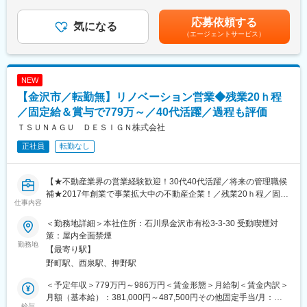
系。駐車場完備・マイカー通勤可です。
＞502,000円～631,500円（一律手当を含む）＜昇給有無＞有＜残
業手当＞有＜給与補足＞■固定残業時間を超えた場合は、超過分の
応募依頼する
■仕事内容
気になる
■企業の特徴/魅力：
割り増し分が支払われます。■賞与：年2回（7月・12月）■昇給：
（エージェントサービス）
中古の戸建てやマンションを買い取り、新しく改修をして、きれ
石川県を中心に注文住宅や店舗の新築、増改築、リフォーム事業
年2回（1月・7月）■役職手当：あり■資格手当：あり賃金はあく
いで性能を高めた状態で再販売する仕事です！様々な不動産の仕
等を展開。お客様と一緒に理想の住まいを創り上げ、自分自身の
までも目安の金額であり、選考を通じて上下する可能性がありま
入れから販売に至るまでのプランニング業務をお任せいたしま
夢も実現できる会社です。
す。月給(月額)は固定手当を含めた表記です。
す。
NEW
変更の範囲：会社の定める業務
【金沢市／転勤無】リノベーション営業◆残業20ｈ程
＜具体的には＞
・不動産企業に定期訪問をし、情報収集
／固定給＆賞与で779万～／40代活躍／過程も評価
・物件調査～仕入れ
ＴＳＵＮＡＧＵ ＤＥＳＩＧＮ株式会社
・企画～施工管理
正社員
転勤なし
・販売管理
＜特徴＞
【★不動産業界の営業経験歓迎！30代40代活躍／将来の管理職候
・グループ会社の売買仲介部門からお客様紹介もあり◎ほかに
補★2017年創業で事業拡大中の不動産企業！／残業20ｈ程／固定
も、空き家やご年配のご家族の家など、買取依頼の案件が多いで
仕事内容
給高い＆賞与でしっかり過程まで評価◎グループ全体で売上高約
す
9.7億円】
・社内には設計や施工スタッフもいるため、連携しながら物件の
＜勤務地詳細＞本社住所：石川県金沢市有松3-3-30 受動喫煙対
企画を進めていきます！
策：屋内全面禁煙
金沢市を中心に不動産売買・買取再販・リフォームなど住まいに
勤務地
【最寄り駅】
関わる幅広いサービスを提供する当社にて、リノベーション営業
■キャリア：
野町駅、西泉駅、押野駅
をお任せします！
まずは、これまでの経験を活かし、営業として活躍いただきま
す。その後、営業戦略の策定やKPIマネジメント、メンバーの採用
＜予定年収＞779万円～986万円＜賃金形態＞月給制＜賃金内訳＞
■採用背景：
や育成に携わっていただきます。
月額（基本給）：381,000円～487,500円その他固定手当/月：
新規事業の立ち上げや新規出店計画が進んでいるため、増員募
給与