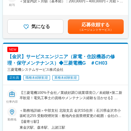
当社独自の施工管理者の技術向上を目指した制度として、「建設
＜賃金内訳＞月額（基本給）：200,000円～400,000円＜月給＞
給与
ステータス制度」を設けており、段階的な社内研修や各自の研鑽
200,000円～400,000円＜昇給有無＞有＜残業手当＞有＜給与補足
■具体的には…
を通じて、より高いレベルの施工管理業務を行えるよう能力開発
＞※経験・能力・資格等考慮の上、同社規程により優遇します。■
土木設計を行うにあたり…
を行っていただける環境です。
賞与：年2回（6月、12月）※2021年度実績…年間5.2ヶ月（ただし
・現地調査
入社1年目は勤務月数に応じて調整）■昇給：年1回（4月）賃金は
応募依頼する
・打ち合わせ
気になる
変更の範囲：会社の定める業務
あくまでも目安の金額であり、選考を通じて上下する可能性があ
（エージェントサービス）
・基本設計
ります。月給(月額)は固定手当を含めた表記です。
・実地設計
・納品まで、一連の流れを対応
NEW
■補足：
【金沢】サービスエンジニア（家電・住設機器の修
・案件：鉄道構造物、道路橋の設計及び補修設計、線路下構造
物、踏切改良等
理・保守メンテナンス）◆三菱電機G ＃CH03
・出張：1泊2日や日帰り出張が大半（現地調査や打ち合わせ）
三菱電機システムサービス株式会社
・新設案件が多く、複数の案件をご担当頂きます。
正社員
職種未経験歓迎
業種未経験歓迎
■働き方
・年間休日126日（土日祝、代休取得可）
【三菱電機100%子会社／業績好調◎就業環境◎／未経験×第二新
・残業平均月30時間程※繁閑有
卒歓迎！電気工事士の資格やメンテナンス経験を活かせる】
・フレックスタイム制（始業：０時～14時、終業：11時～24時、
仕事内容
■業務内容：
標準労働時間8時間／日）
一般家庭や店舗・オフィスなどを訪問し、生活に欠かせない家電
・出張：1泊2日や日帰り出張（打合せや図面通り施工が進んでい
＜勤務地詳細＞中部支社 北陸支店 金沢SS住所：石川県金沢市小
製品や業務用空調（エアコン）などの修理・保守点検・コンサル
るかの監理の際）
坂町北255 受動喫煙対策：敷地内全面禁煙変更の範囲：会社の定
ティング業務をお任せします。三菱電機グループならではの高い
勤務地
・有給取得率75%以上
める事業所
【最寄り駅】
技術力と、経験で培ったノウハウを活かし、お客様の生活環境を
・在宅勤務：週1程度※入社1年は対象外です
東金沢駅、森本駅、上諸江駅
より快適にするための提案にも力を入れています。
★ワークライフバランスを整えることが可能！