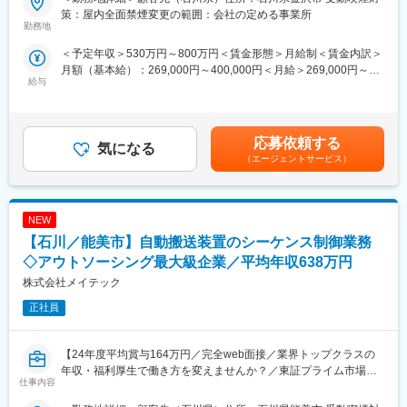
■業務内容：
現場の中心となってプロジェクトを推進できる達成感を味わえま
策：屋内全面禁煙変更の範囲：会社の定める事業所
～モビリティからGXまで～
勤務地
す。
画像・センシング技術を活かし次世代製品を開発するポジション
＜予定年収＞530万円～800万円＜賃金形態＞月給制＜賃金内訳＞
となります。
■教育体制：
月額（基本給）：269,000円～400,000円＜月給＞269,000円～
OJT形式で教えます。業務を通じて現場運営のスキルアップが見
給与
400,000円＜昇給有無＞有＜残業手当＞有賃金はあくまでも目安
■業務詳細：
込めます。
の金額であり、選考を通じて上下する可能性があります。月給(月
【製品】ディープラーニング（AIアプリ開発）、IoT、クラウド、
額)は固定手当を含めた表記です。
画像伝送システム等多岐に渡ります。お持ちのスキル、経験に応
■就業環境：
じてご対応いただきます。
応募依頼する
残業は月平均10時間程度。休憩は計90分とメリハリある勤務体
気になる
【担当工程】
系。駐車場完備・マイカー通勤可です。
（エージェントサービス）
・お客さまの仕様に対し実務者～リーダーいずれかの役割で業務
対応いただきます。
■企業の特徴/魅力：
・お客さまと1対1もしくはチームでのプロジェクト対応等、大・
石川県を中心に注文住宅や店舗の新築、増改築、リフォーム事業
NEW
小様々な案件で活躍いただきます。
等を展開。お客様と一緒に理想の住まいを創り上げ、自分自身の
【石川／能美市】自動搬送装置のシーケンス制御業務
夢も実現できる会社です。
【魅力ポイント】
◇アウトソーシング最大級企業／平均年収638万円
ディープラーニング（AIアプリ開発）、IoT、クラウド、画像伝送
変更の範囲：会社の定める業務
株式会社メイテック
システム等、今後のソフトウェア開発で成長分野での業務経験を
得て頂く事が可能です。
正社員
■ツール／開発環境：
Linux、AWS、Python、C言語、C++、各種マイコン等
【24年度平均賞与164万円／完全web面接／業界トップクラスの
年収・福利厚生で働き方を変えませんか？／東証プライム市場上
仕事内容
■チーム構成（当社エンジニア在籍数）：
場グループ】
単独対応～5名などの複数名チームでの対応までお客さまプロジェ