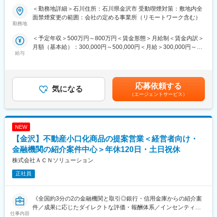
・家族手当、単身赴任手当など福利厚生充実
＜勤務地詳細＞石川住所：石川県金沢市 受動喫煙対策：敷地内全
・管理全般（安全管理・品質管理・原価管理・工程管理（出来高
面禁煙変更の範囲：会社の定める事業所（リモートワーク含む）
■豊富な研修制度：
管理：進捗管理も含む））
勤務地
個人に任せきりではなく、エンジニア・エリア同士、横のつなが
・図面修正
＜予定年収＞500万円～800万円＜賃金形態＞月給制＜賃金内訳＞
りもございます。エンジニア主導での研修も行われています。ま
・見積作成他
月額（基本給）：300,000円～500,000円＜月給＞300,000円～
た、各専門ごとの技術研修から、人間力研修まで、業界トップク
給与
500,000円＜昇給有無＞有＜残業手当＞有＜給与補足＞※これまで
ラスのグループ研修体制を整えています。「研修回数：631回／
当社元請の現場は、資格要件により監理技術者もしくは補佐、施
のご経験・年齢・スキルなどを考慮の上で年収を最終決定いたし
年」「研修制度を有効活用しているエンジニア：延べ6,762名」な
工店の現場は、主任技術者としての現場管理が主な業務となりま
ます。・出張手当 2,000円/日・資格手当 ※資格内容による・車
ど、高いレベルでの研修を受けることができます。その結果が、
す。中堅、大手のお客様がメインとなるため、きめ細やかな顧客
両借上手当 ※自家用車を使用いただく場合・住宅手当 ※京都市
「離職率：約6.1%（製造業平均約11％）」「勤続16年以上のエン
対応力が求められます。
応募依頼する
気になる
内への引っ越しを希望される場合※現場常駐時の宿泊費、交通費は
ジニア：約1500名」という実績に表れています。
電気工事の他、請負内容により土木工事、外構工事の管理も行っ
（エージェントサービス）
全て支給いたします賃金はあくまでも目安の金額であり、選考を
ていただきます。
通じて上下する可能性があります。月給(月額)は固定手当を含めた
変更の範囲：会社の定める業務
表記です。
■勤務地
NEW
・勤務地は工事現場所在地によりますが、北陸、中部、関西、中
四国が多くなります。
【金沢】不動産小口化商品の提案営業＜経営者向け・
・京都営業所配属となりますが、ご自宅から現場へ直行直帰して
金融機関の紹介案件中心＞年休120日・土日祝休
いただくことが可能です。
株式会社ＡＣＮソリューション
・工事期間としては、長くて2～3か月程度になります。現場不稼
働時はご自宅からのリモートワークも可能です。
正社員
・ご自宅から通えない範囲の場合は、出張していただくことにな
るため、別途ホテルやマンスリーマンションなどをご用意させて
いただきます。
《全国約3分の2の金融機関と取引◎銀行・信用金庫からの紹介案
※働き方の詳細については選考の中で別途ご相談させていただけれ
件／成果に応じたダイレクトな評価・報酬体系／インセンティブ
仕事内容
ば幸いです。
平均200万円》