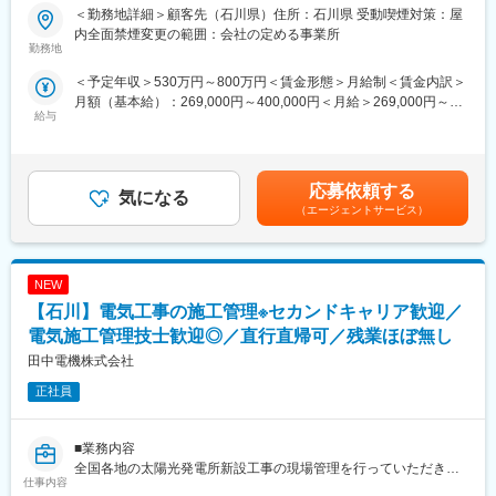
回路設計担当としては1～3名での対応となります。同製品の開発
＜勤務地詳細＞顧客先（石川県）住所：石川県 受動喫煙対策：屋
には他筐体等を担当する機械エンジニア、コンセプトを担当する
■業務内容：
内全面禁煙変更の範囲：会社の定める事業所
デザイナーなどそれぞれのプロフェッショナルが一つとなって新
電動フォークリフトの設計をお任せします。
勤務地
たな製品を生み出します。
＜予定年収＞530万円～800万円＜賃金形態＞月給制＜賃金内訳＞
■業務詳細：
月額（基本給）：269,000円～400,000円＜月給＞269,000円～
■勤務地補足：
～北陸で技術を極め、年収1,000万越を目指すエンジニアへ～
給与
400,000円＜昇給有無＞有＜残業手当＞有賃金はあくまでも目安
・スキルに応じて「勤務地確約」
【製品】新型電動フォークリフトの設計※要求仕様有
の金額であり、選考を通じて上下する可能性があります。月給(月
・持ち家率は30代「50％超」
【担当工程】要求仕様に基づき、設計を行っていただきます。
額)は固定手当を含めた表記です。
・入社後、U／Iターン可
【魅力ポイント】
・常に新しいことに挑戦し続けることができます。
応募依頼する
気になる
■豊富な研修制度：
・ご自身のキャリアに合わせて業務変更相談可能です。
（エージェントサービス）
個人に任せきりではなく、エンジニア・エリア同士、横のつなが
・入社後に研修受講可能です（分野問わず内容充実）。
りもございます。エンジニア主導での研修も行われています。各
・懇親会などエンジニア同士のコミュニティも充実（参加自
専門ごとの技術研修から、人間力研修まで、業界トップクラスの
由）。
グループ研修体制を整えています。「研修回数：631回／年」
NEW
「研修制度を有効活用しているエンジニア：延べ6,762名」など、
■ツール／開発環境：
【石川】電気工事の施工管理※セカンドキャリア歓迎／
高いレベルでの研修を受けることができます。その結果が、「離
Solid Works
電気施工管理技士歓迎◎／直行直帰可／残業ほぼ無し
職率：約6.1%（製造業平均約11％）」「勤続16年以上のエンジニ
田中電機株式会社
ア：約1500名」という実績に表れています。
■チーム構成（当社エンジニア在籍数）：
客先設計チームに加わっていただき対応していただきます。
正社員
変更の範囲：会社の定める業務
■勤務地補足：
・スキルに応じて「勤務地確約」いたします。
■業務内容
・持ち家率は30代「50％超」
全国各地の太陽光発電所新設工事の現場管理を行っていただきま
仕事内容
・入社後、U／Iターンも可能です
す。