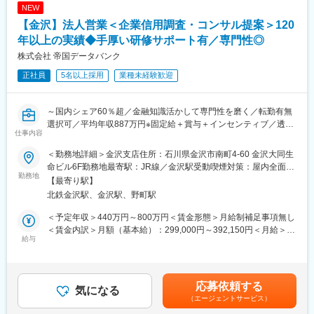
NEW
■業務詳細：
◇設計フェーズでは、C言語を中心とした言語を用いて、マイコ
【金沢】法人営業＜企業信用調査・コンサル提案＞120
ン制御やセンサ・通信モジュールとのインターフェース設計を行
年以上の実績◆手厚い研修サポート有／専門性◎
います。RTOS環境でのタスク設計や割り込み処理、ドライバ開
株式会社 帝国データバンク
発など、製品の中核となる機能を構築していただきます。
◇実装後は、単体テストから結合・システムテストまでを計画的
正社員
5名以上採用
業種未経験歓迎
に実施し、製品としての完成度を高めていきます。テストでは、
ロジックの検証や通信の安定性、タイミングの精度などを確認
し、不具合があれば原因を解析し、設計へのフィードバックを行
～国内シェア60％超／金融知識活かして専門性を磨く／転勤有無
います。
選択可／平均年収887万円※固定給＋賞与＋インセンティブ／透明
仕事内容
◇また、開発プロセスの改善にも積極的に関与していただきま
性の高い評価制度～
す。コーディング規約の整備やレビュー体制の構築、品質向上の
■業務内容：
＜勤務地詳細＞金沢支店住所：石川県金沢市南町4-60 金沢大同生
ための自動テストやCI環境の導入など、開発の効率化と品質向上
経営者と直接対話し、企業の本質に迫る「信用調査＋コンサルテ
命ビル6F勤務地最寄駅：JR線／金沢駅受動喫煙対策：屋内全面禁
に向けた取り組みも期待しています。
ィング営業」をお任せします。
勤務地
煙変更の範囲：勤務地は業務上の都合により変更の可能性があり
【最寄り駅】
金融・経営知識を実務で深め、希少性の高いスキルを獲得し、市
ます
北鉄金沢駅、金沢駅、野町駅
■当社だからこそ実現できるエンジニアとしての未来がある：
場価値を高められる環境です。
＜お取引社数3,900社＞
1. 企業信用調査
＜予定年収＞440万円～800万円＜賃金形態＞月給制補足事項無し
同業他社と比較をしても圧倒的なお取引社数を誇る当社。当社独
・対象企業へ訪問し、事業内容や会社の特色、今後の展望、財務
＜賃金内訳＞月額（基本給）：299,000円～392,150円＜月給＞
占のプロジェクトも多数あり、当社だからこそ挑戦できる仕事が
状況など、約80項目におよぶ企業情報をヒアリング。
給与
299,000円～392,150円＜昇給有無＞有＜残業手当＞有＜給与補足
あります。
・ヒアリング内容を整理し、信用調査報告書を作成。
＞【モデル年収】・25 歳入社（入社 3 年後）：680 万円（月給
2. 提案営業（コンサルティング）
30 万円＋賞与 80 万円＋営業給 80 万円）・30 歳入社（入社 3 年
＜キャリアドック制度＞
・企業信用調査で得た情報から企業が抱えている課題を見つけ出
後）：800 万円（月給 35 万円＋賞与 90 万円＋営業給 100 万円）
応募依頼する
同業他社では希望する仕事があっても、会社の都合で挑戦できな
し、課題解決をご提案。
気になる
※モデル年収は全国総合職の場合を記載賃金はあくまでも目安の金
いという事も転職理由の1つです。当社では専任のキャリアアドバ
（エージェントサービス）
例１：与信管理に課題のある企業には信用調査報告書や倒産予測
額であり、選考を通じて上下する可能性があります。月給(月額)は
イザーがおり、キャリアアドバイザーが社内に働きかける事で希
値データを提供