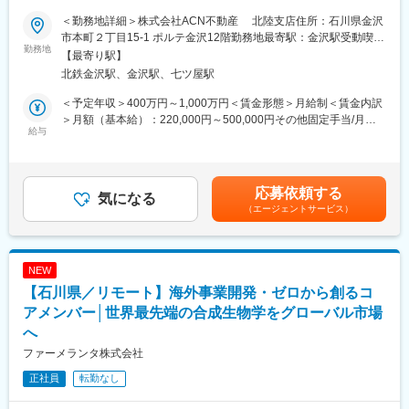
＜勤務地詳細＞株式会社ACN不動産 北陸支店住所：石川県金沢
■魅力ポイント：
■概要
市本町２丁目15-1 ポルテ金沢12階勤務地最寄駅：金沢駅受動喫煙
◎資格取得制度の充実
全国約3分の2の金融機関と取引する同社で、銀行・信用金庫から
勤務地
対策：屋内全面禁煙変更の範囲：会社の定める事業所
【最寄り駅】
資格取得に向けた受講料、講習会の参加など基本的には全て会社
紹介を受け、法人・個人へ不動産小口化商品「Aシェア」を提案し
北鉄金沢駅、金沢駅、七ツ屋駅
負担です。
ます。
◎ 安定した仕事量で安心
飛び込みなどの新規開拓はなく、金融機関との信頼関係を起点
＜予定年収＞400万円～1,000万円＜賃金形態＞月給制＜賃金内訳
一般住宅から工場、公共施設まで幅広い電気工事を手がけてお
に、顧客の資産運用・相続対策ニーズへ応える営業です。
＞月額（基本給）：220,000円～500,000円その他固定手当/月：
り、安定した受注があります。景気に左右されにくい業界なの
給与
50,200円固定残業手当/月：83,800円（固定残業時間40時間0分/
で、長く安心して働けます。
■業務内容
月）超過した時間外労働の残業手当は追加支給＜月給＞354,000
◎太陽光発電への取り組み
・提携銀行・信用金庫への訪問、商品情報の提供、関係構築
円～634,000円（一律手当を含む）＜昇給有無＞有＜残業手当＞
太陽光発電の電気工事については初期から参入しており、北は青
・金融機関から紹介を受けた顧客の資産状況・課題の把握
有＜給与補足＞■賞与：年2回（6月・12月）■固定残業代制 超過
応募依頼する
森県から南は鹿児島県まで太陽光発電の施工実績があります。同
・「Aシェア」の立地、収益性、管理方法などの商品説明
気になる
分別途支給《変動給について補足》固定給に加え下記変動給（イ
業他社と比較しても初期から太陽光発電に関しては歴史が古い
（エージェントサービス）
・資産運用や相続対策の目的に応じた購入プランの提案
ンセンティブ・歩合給・賞与）が追加で支給されるイメージで
為、どこにも負けないノウハウもあります。
・価格変動、空室、賃料下落などのリスク説明
す。・下限想定：年間100万円程・同ポジションの平均値：年間
・契約後の顧客および紹介元金融機関への継続フォロー
200万円程・成果を創出した場合：年間450万円程賃金はあくまで
変更の範囲：会社の定める業務
も目安の金額であり、選考を通じて上下する可能性があります。
NEW
＼商品の魅力！／
月給(月額)は固定手当を含めた表記です。
【石川県／リモート】海外事業開発・ゼロから創るコ
■提案いただく商品について：
「Aシェア」は、都心の物件を1口100万円、5口・10口から保有
アメンバー│世界最先端の合成生物学をグローバル市場
できる商品です。対象は東京主要5区、名古屋・栄、京都、大阪・
へ
心斎橋、福岡・天神などで、駅徒歩3～4分以内が中心。物件の希
ファーメランタ株式会社
少性、低い空室率、管理コストを抑えやすい規模、売却後の一括
管理が強みです。
正社員
転勤なし
高額なフロアの小口化により購入層が広がり、需要が拡大してい