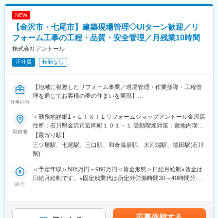
り、選考を通じて上下する可能性があります。月給(月額)は固定手
■仕事内容：
当を含めた表記です。
NEW
土地オーナーが所有する資産に対し、最適な土地活用の事業を提
【金沢市・七尾市】建築現場管理◇UIターン歓迎／リ
案するコンサルティング営業です。
(1)土地オーナーへのアプローチ（リストを基にアプローチしま
フォーム工事の工程・品質・安全管理／月残業10時間
す）
株式会社アントール
(2)土地活用の提案をする
正社員
転勤なし
(3)受注を獲得する
～～ 土地活用の提案って？ ～～
【地域に根差したリフォーム事業／現場管理・作業指導・工程管
遊休地など、活用できていない土地に対しアパートやマンション
理を通じてお客様の夢の住まいを実現】
の提案をする仕事です。
仕事内容
街中にあるアパートやマンションはその土地およびマンションを
■業務概要：
所有しているオーナー様がいて、家賃収益を得ています。つまり
＜勤務地詳細1＞ＬＩＸＩＬリフォームショップアントール金沢店
LIXILリフォームショップアントールにて、戸建住宅や店舗などの
【土地を活用している】ということです。
住所：石川県金沢市近岡町１０１－１ 受動喫煙対策：敷地内喫煙
リフォーム現場管理を中心に、施工の品質・安全・工程・コスト
勤務地
可能場所あり＜勤務地詳細2＞ＬＩＸＩＬリフォームショップアン
【最寄り駅】
管理、作業指導、関連業者との調整など、現場運営全般を担って
■業務の特徴：
トール七尾店住所：石川県七尾市小島町九部３番地１ 受動喫煙対
三ツ屋駅、七尾駅、三口駅、和倉温泉駅、大河端駅、徳田駅(石川
いただきます。お客様や設計担当と連携し、理想の住まいづくり
・億単位の商材を提案する仕事となるので、長期的な関係性構築
策：敷地内喫煙可能場所あり変更の範囲：会社の定める事業所
県)
に貢献する仕事です。
が必要となります
・知識も大事ですが「人として」がとても大事な仕事です
＜予定年収＞585万円～960万円＜賃金形態＞日給月給制※賃金は
■業務詳細：
日給月給制です。※固定残業代は所定外労働時間30～40時間分を
・現場の作業指導、協力業者との打ち合わせや調整
給与
■正当な評価体制：
支給＜賃金内訳＞月額（基本給）：318,600円～492,800円/月22
・工事進捗の確認と管理（遅れや安全・品質面の課題把握と対
社内の5人に1人が年収1000万円以上と給与UPが叶う仕事です。
日間勤務想定その他固定手当/月：71,400円～147,200円＜想定月
応）
契約金額は数億円になるため、大きなインセンティブが支給され
額＞390,000円～640,000円＜昇給有無＞有＜残業手当＞有＜給与
・工事工程やスケジュール、コストの管理
ることが高年収の理由です。
補足＞その他固定手当は固定残業代となります。固定残業代は時
応募依頼する