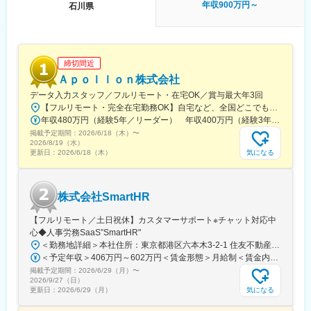
年収900万円～
石川県
■教育体制
入社後は商品知識・事業理解・提案研修など充実。未経験分野で
も安心して成長できる環境です。
締切間近
■就業環境
Ａｐｏｌｌｏｎ株式会社
年間休日120日・週休2日制／福利厚生・各種手当あり
データ入力スタッフ／フルリモート・在宅OK／賞与最大年3回
【フルリモート・完全在宅勤務OK】自宅など、全国どこでもあなたが働きやすい場所で働けます★転居を伴う転勤なし★全国47都道府県どこからでも応募OK【本社】東京都新宿区山吹町130番地の15 茜ビル2-A＜アクセス＞有楽町線「江戸川橋駅」、東西線「東西線」より徒歩10分※受動喫煙対策：あり
■キャリアパス
年収480万円（経験5年／リーダー） 年収400万円（経験3年／メンバー）
実力次第で早期昇格やグループ会社役員への登用例もあり、幅広
掲載予定期間：
いキャリア形成が可能です。
2026/6/18（木）
〜
2026/8/19（水）
360度評価の実力主義で、若手でも早期にマネジメントやプレイ
気になる
更新日：
2026/6/18（木）
ングマネージャーとして活躍できる機会があります。
株式会社SmartHR
■企業の魅力
ユーザーイン発想・イノベーションを重視し、多角的な事業展開
【フルリモート／土日祝休】カスタマーサポート※チャット対応中
で成長を続けるグローバルメーカーです。
心◆人事労務SaaS”SmartHR"
「メーカー＋ベンダー」機能を持つ当社ならではのスピード感あ
＜勤務地詳細＞本社住所：東京都港区六本木3-2-1 住友不動産六本木グランドタワー勤務地最寄駅：東京メトロ南北線／六本木一丁目駅受動喫煙対策：屋内全面禁煙変更の範囲：会社の定める事業所（リモートワーク含む）
る商品開発や提案が可能。
＜予定年収＞406万円～602万円＜賃金形態＞月給制＜賃金内訳＞月額（基本給）：212,480円～315,200円その他固定手当/月：5,000円固定残業手当/月：77,520円～114,800円（固定残業時間45時間0分/月）超過した時間外労働の残業手当は追加支給＜月給＞295,000円～435,000円（一律手当を含む）＜昇給有無＞有＜残業手当＞有賃金はあくまでも目安の金額であり、選考を通じて上下する可能性があります。月給(月額)は固定手当を含めた表記です。
掲載予定期間：
変更の範囲：会社の定める業務
2026/6/29（月）
〜
2026/9/27（日）
気になる
更新日：
2026/6/29（月）