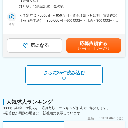
【最寄り駅】
へLED照明や各種設備機器、内装資材など幅広い商材を提案しま
早い方で1か月、長くても半年程度で独り立ちできるよう、先輩社
野町駅、北鉄金沢駅、金沢駅
す。既存顧客へのルート営業を中心に新規開拓も並行し、顧客の
員によるOJTと、定期的な技術研修や資格取得支援により、着実
課題やニーズに応じた最適なソリューションを提供します。
に成長できます。
＜予定年収＞550万円～850万円＜賃金形態＞月給制＜賃金内訳＞
月額（基本給）：300,000円～600,000円＜月給＞300,000円～
■業務詳細
給与
■部署ミッション：
600,000円＜昇給有無＞有＜残業手当＞有＜給与補足＞■賞与：年
対象顧客：官公庁（学校・公共施設）／民間（オフィス、商業施
三菱電機製品をご愛用いただいているお客様に直接訪問すること
2回（対象者は決算賞与もあり）■昇給：年1回※スキル・経験・面
設、工場、物流施設、小売店 等）
で、お客様の意見を今後の三菱電機製品の開発や品質維持に活か
接評価に応じて年収を定めますので想定年収の範囲内から上下す
取扱商品：LED照明、空調・エアソリューション、映像機器、建
す重要な役割を担っています。また、カーボンニュートラルなど
る可能性がございます。※休日出勤手当あり※リーダー職は固定残
応募依頼する
築資材などを組み合わせて提案
気になる
脱炭素社会の実現に向けて取り組みを積極的に行っており、製品
業手当（50,000円／20～25h／超過分別途支給）※管理監督職は時
（エージェントサービス）
提案の目的：施設の省エネ化、快適性向上、コスト削減など顧客
リニューアル等による省エネやシステム提案も行っています。
間外手当の対象外賃金はあくまでも目安の金額であり、選考を通
課題の解決
今後は、DXの加速により、お客様が使用されている三菱製品の遠
じて上下する可能性があります。月給(月額)は固定手当を含めた表
業務範囲：現地調査・ヒアリング→見積作成→提案→受注→納品
隔監視や顧客管理システムを通じて、ワンストップソリューショ
記です。
→アフターフォロー（担当は一貫）
ンの実現を目指します。
社会性のある案件：官公庁案件や地方学校のLED化など公共性・
さらに25件読み込む
社会貢献度の高い業務も含む
変更の範囲：会社の定める業務
施工体制：工事はグループ会社や外部協力会社と連携して実施
勤務条件の目安：残業はおよそ月40時間程度想定、そのほかに直
行直帰や出張などもあり
既存顧客6割、新規開拓4割。
人気求人ランキング
■扱うサービス
dodaに掲載中の求人を、応募数順にランキング形式でご紹介します。
LED照明、エアソリューション、映像ソリューション、建築資
※応募数が同数の場合は、新着順に表示しています。
材、スポーツ・ストア・IoTソリューション、オフィス家具など多
更新日：
2026/8/7（金）
数。グループ全体のシナジーを活かし、顧客ごとに最適な組み合
わせ提案が可能です。