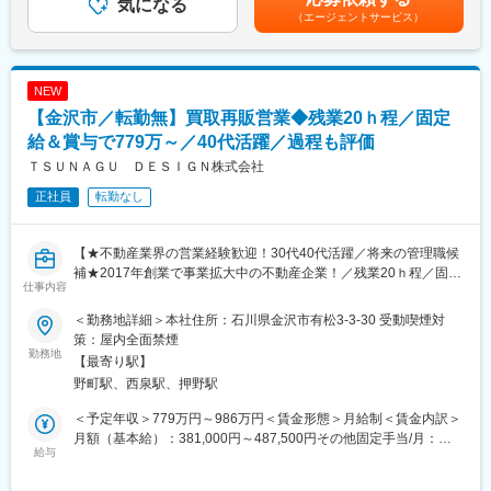
・各種調査や検査の立ち会い、必要書類の作成
気になる
時短勤務でも評価基準は同様のため、６時間勤務でも年収1,000万
間外労働の有無にかかわらず、３０～４０時間分を支給（時間数
（エージェントサービス）
・品質管理、安全管理を徹底し、トラブル防止や円滑な現場運営
円が目指せます。
は、技能・経験や職務遂行能力などを考慮し、個人ごとに決
・お客様や社内スタッフとの円滑なコミュニケーション
定）。超過分は別途支給されます。賃金はあくまでも目安の金額
・関係各所との調整、現場での課題抽出と改善提案
■時短勤務×営業でも活躍できる理由：
であり、選考を通じて上下する可能性があります。月給(月額)は固
土地活用営業は「長時間労働」「飛び込み中心」という印象を持
定手当を含めた表記です。
NEW
■扱うサービス：
たれがちですが、当社では計画性を重視した営業活動を行ってい
【金沢市／転勤無】買取再販営業◆残業20ｈ程／固定
LIXIL製品を中心とした住宅・店舗リフォーム、増改築、内外装工
ます。勤務時間に制約があることを前提に役割設計を行い、成果
事、設備更新など幅広い案件に対応します。
給＆賞与で779万～／40代活躍／過程も評価
基準も明確です。時短勤務でも重要な提案を任され、正当に評価
される環境が整っています。
ＴＳＵＮＡＧＵ ＤＥＳＩＧＮ株式会社
■組織構成：
正社員
転勤なし
金沢市・または七尾市のＬＩＸＩＬリフォームショップアントー
■入社後のミッション：
ルにて就業いただきます。金沢、七尾ともに10名ほどのスタッフ
いきなりやってきた方に大切な土地を任せられないため、まずは
が在籍しており、若手からベテランまで幅広く活躍しています。
関係性構築からがスタートです。
【★不動産業界の営業経験歓迎！30代40代活躍／将来の管理職候
その土地への想い入れ、今後への悩みについて、話を「聞く」こ
補★2017年創業で事業拡大中の不動産企業！／残業20ｈ程／固定
■業務の魅力：
とが大切なお仕事です。
仕事内容
給高い＆賞与でしっかり過程まで評価◎グループ全体で売上高約
お客様からの感謝や信頼を直接感じられ、地域に貢献する実感が
9.7億円】
得られる環境です。住宅や店舗の完成まで一貫して携わり、達成
＜勤務地詳細＞本社住所：石川県金沢市有松3-3-30 受動喫煙対
変更の範囲：会社の定める業務
感を味わえます。
策：屋内全面禁煙
金沢市を中心に不動産売買・買取再販・リフォームなど住まいに
勤務地
【最寄り駅】
関わる幅広いサービスを提供する当社にて、買取再販営業をお任
■教育体制：
野町駅、西泉駅、押野駅
せします！
OJT形式で教えます。業務を通じて現場運営のスキルアップが見
込めます。
＜予定年収＞779万円～986万円＜賃金形態＞月給制＜賃金内訳＞
■採用背景：
月額（基本給）：381,000円～487,500円その他固定手当/月：
新規事業の立ち上げや新規出店計画が進んでいるため、増員募
給与
■就業環境：
35,000円固定残業手当/月：86,000円～109,000円（固定残業時間
集！今回は将来的にリーダーも担っていけるような方を採用した
残業は月平均10時間程度。休憩は計90分とメリハリある勤務体
30時間0分/月）超過した時間外労働の残業手当は追加支給＜月給
いと考えています。