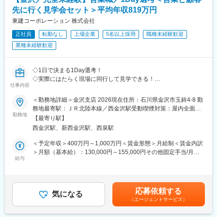
■特徴/魅力
に応えられる為、顧客からの信頼も厚く継続的に繋がる事で、安
クライアントの近くで寄り添う主治医としての立場で、法人税の
先に行く見学会セット＞平均年収819万円
定した経営を保っています。
申告業務だけでなく、様々な側面からクライアントをサポートし
東建コーポレーション 株式会社
ていただきます。
変更の範囲：会社の定める業務
正社員
転勤なし
上場企業
5名以上採用
職種未経験歓迎
組織再編、経営承継サポート、個人資産税等の幅広い税務アドバ
イスを通じて、クライアントの良き相談相手になることを目指し
業種未経験歓迎
ていただきます。
また、デロイト トーマツグループ内の公認会計士、コンサルタン
ト等の多様な専門家と連携して業務提供する機会も多くありま
◇1日で決まる1Day選考！
す。
◇実際にはたらく現場に同行して見学できる！
仕事内容
クライアントは、ベンチャー企業から上場企業まで規模も業種も
◇面接場所＝配属地だから同僚も見て雰囲気込みで決められる！
様々で、クライアントの成長をサポートすることで、クライアン
＜勤務地詳細＞金沢支店 2026現在住所：石川県金沢市玉鉾4-8 勤
トとともに成長できる、経営者から頼られるパートナーとなるこ
■1Day選考の流れ
務地最寄駅：ＪＲ北陸本線／西金沢駅受動喫煙対策：屋内全面禁
とができる仕事です。
［1］支店に到着、営業と一緒に顧客先に訪問
勤務地
煙変更の範囲：会社の定める事業所
【最寄り駅】
・デロイト トーマツグループ内の広く深い専門知見・多様な経験
［2］ランチをしてから帰社／※もちろん当社持ちです！
西金沢駅、新西金沢駅、西泉駅
を保有するメンバーと協働し、ご自身のスキルや知見を磨ける環
［3］面接
境があります。
［4］スキルアップタイム見学／営業同士でスキルを高める時間で
＜予定年収＞400万円～1,000万円＜賃金形態＞月給制＜賃金内訳
・地元の有力企業がクライアントの中心であり、地域経済への貢
す
＞月額（基本給）：130,000円～155,000円その他固定手当/月：
献を実感できます。
※［3］［4］は前後する場合があります
給与
55,000円固定残業手当/月：78,000円～100,000円（固定残業時間
・比較的ワークライフバランスを取りやすく、リモートと出社の
60時間0分/月）超過した時間外労働の残業手当は追加支給＜月給
ハイブリッドワークが浸透しています。
■こんな方へおすすめ：
＞263,000円～310,000円（一律手当を含む）＜昇給有無＞有＜残
◇家庭と仕事を両立したい方
業手当＞有＜給与補足＞年収650万円（月給31万円＋成果給＋賞
応募依頼する
変更の範囲：会社の定める業務
◇営業が嫌いなわけじゃない。ただ“働き方”が合わなくなってしま
気になる
与）／入社1年目 メンバー年収841万円（月給42万円＋成果給＋
（エージェントサービス）
った
賞与）／入社2年目 メンバー年収1,156万円（月給56万円＋成果給
◇時短勤務でもしっかり稼ぎたい
＋賞与）／入社5年目 メンバー賃金はあくまでも目安の金額であ