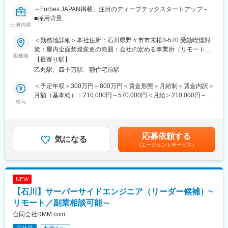
ます。
～Forbes JAPAN掲載、注目のディープテックスタートアップ～
■営業スタイル（新規開拓無し）
■採用背景
仕事内容
顧客を探し回るのではなく、金融機関や既存顧客からの紹介に対
海外市場からの問い合わせや引き合いが急速に増加しており、グ
し、求められる商材を提案できます。
ローバル市場を本格的に開拓するため、海外事業開発を牽引する
＜勤務地詳細＞本社住所：石川県野々市市末松3-570 受動喫煙対
メンバーを募集します。
策：屋内全面禁煙変更の範囲：会社の定める事業所（リモートワ
■評価・インセンティブについて：
海外顧客との共同開発、ライセンス、販売、CDMO連携など、
勤務地
ーク含む）
【最寄り駅】
成約率は約3割、単価は小口商品で約2,500万円。月2～3件の成約
様々なビジネスモデルを構築しながら、将来的には海外事業全体
乙丸駅、四十万駅、額住宅前駅
が目標の目安です。成果は固定給の昇格、賞与、インセンティブ
を統括する部長候補として活躍いただくことを期待しています。
へ反映。
＜予定年収＞300万円～800万円＜賃金形態＞月給制＜賃金内訳＞
20代でマネージャー職、年収1000万円程となった実績もあり、金
■業務内容
月額（基本給）：210,000円～570,000円＜月給＞210,000円～
融営業で培った力を明確な評価へつなげられます。
・海外市場（北米・欧州・アジア等）の市場調査・事業戦略立案
給与
570,000円＜昇給有無＞有＜残業手当＞有＜給与補足＞賞与あり
・海外企業（製薬、食品、化粧品、香料、化学メーカー等）の新
（1カ月分×年２回）※今後ストックオプション導入も予定あり賃
■同社について：
規開拓
金はあくまでも目安の金額であり、選考を通じて上下する可能性
ACNグループは、オフィスソリューションと不動産事業を展開。
・海外顧客との商談、提案、契約交渉（英語）
があります。月給(月額)は固定手当を含めた表記です。
応募依頼する
好立地・希少性の高い物件の商品化力と、全国の金融機関との取
・共同開発契約、ライセンス契約、販売契約等のストラクチャリ
気になる
（エージェントサービス）
引基盤が強みです。
ング
今後3年間で100名増員を計画する成長期に、成果を正当に評価す
・海外代理店・販売チャネル・パートナー企業の開拓
る組織で早期昇格を目指せます。
・海外展示会・学会・商談会への参加およびネットワーキング
・海外投資家・海外VC・海外政府機関とのリレーション構築
NEW
変更の範囲：会社の定める業務
・社内研究開発部門と連携したソリューション提案
【石川】サーバーサイドエンジニア（リーダー候補）~
・将来的な海外事業組織の立ち上げ・マネジメント
リモート／副業相談可能～
【業務体制】
合同会社DMM.com
CEOおよび事業開発部長と密接に連携しながら、海外事業戦略の