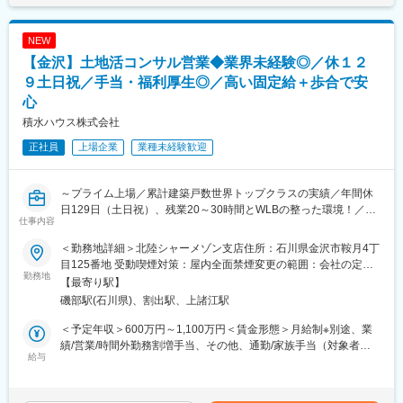
固定手当を含めた表記です。
望する仕事への挑戦を後押しします。エンジニアの遣り甲斐を大
例２：営業開拓や外注先の確保に課題のある企業には営業・外注
切にする当社だからこその取り組みです。
先ターゲットリストを提供
NEW
例３：後継者不足、社員教育に課題を抱えている企業には事業承
【金沢】土地活コンサル営業◆業界未経験◎／休１２
変更の範囲：会社の定める業務
継支援サービスや教育ツール、研修などを提案
訪問から報告書作成、提案まで一貫して担当。論理的思考力と課
９土日祝／手当・福利厚生◎／高い固定給＋歩合で安
題解決力を発揮し、企業の成長を支援します。
心
■業務の魅力：
積水ハウス株式会社
・企業信用調査のデータは、金融機関の融資可否判断や企業間の
新規取引の際等に利用される重要なデータです。
正社員
上場企業
業種未経験歓迎
・年間300社以上のビジネスモデルや経営者の考え方に触れ、金
融・経営知識を実務で深められます。
・社長や会社役員から企業の課題、悩みを直接相談され、解決を
～プライム上場／累計建築戸数世界トップクラスの実績／年間休
サポートし事業の成長を通して社会に貢献できる仕事です。
日129日（土日祝）、残業20～30時間とWLBの整った環境！／充
仕事内容
■働く環境：
実のキャリア支援制度！／女性活躍推進やLGBTQへの取り組みも
充実した研修制度とメンター制度を整備し、異業界出身者も安心
積極実施／業界のリーディングカンパニー／宅建保有者歓迎～
＜勤務地詳細＞北陸シャーメゾン支店住所：石川県金沢市鞍月4丁
してスタート可能。報告書入力システム改善など、働きやすさ向
目125番地 受動喫煙対策：屋内全面禁煙変更の範囲：会社の定め
上にも取り組んでいます。
■業務内容
勤務地
る事業所（国内外、グループ会社も含む）および「テレワーク規
【最寄り駅】
■企業魅力：
住宅業界のリーディングカンパニーとして累計建築戸数世界トッ
則」に規定する在宅勤務の就業場所
磯部駅(石川県)、割出駅、上諸江駅
国内シェア60％超を誇る業界リーディングカンパニー。金融機関
プクラスを誇る当社にて、賃貸住宅を主に、お客様に合わせて
や企業間取引で利用される信用調査データを提供し、経済活動を
様々な土地活用を提案する不動産経営コンサルタントをお任せし
＜予定年収＞600万円～1,100万円＜賃金形態＞月給制※別途、業
支える重要な役割を担っています。
ます。
績/営業/時間外勤務割増手当、その他、通勤/家族手当（対象者の
給与
み）等の諸手当有＜賃金内訳＞月額（基本給）：304,000円～
変更の範囲：会社の定める業務
■業務詳細
465,200円＜月給＞304,000円～465,200円＜昇給有無＞有＜残業
賃貸住宅「シャーメゾン」を販売する支店の営業担当として、賃
手当＞有＜給与補足＞※上記はあくまで目安です。選考を通じ、ご