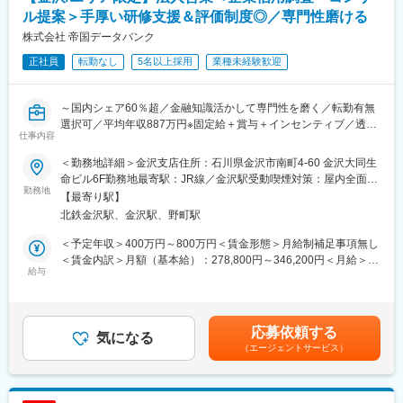
担当のお客様が任されている案件について当社製品をご提案やご
ル提案＞手厚い研修支援＆評価制度◎／専門性磨ける
相談などで受注を取りに行きます。
株式会社 帝国データバンク
提案の流れとしては、、、
正社員
転勤なし
5名以上採用
業種未経験歓迎
・工事内容や要望をヒアリング
・最適な製品をご提案
・納品スケジュール等を調整
～国内シェア60％超／金融知識活かして専門性を磨く／転勤有無
・工事中のフォロー
選択可／平均年収887万円※固定給＋賞与＋インセンティブ／透明
お客様の予算や納期など聞いたうえで当社がお役に立てるかなど
仕事内容
性の高い評価制度～
考えながら提案をしておりますので工夫しながら進めていき裁量
■業務内容：
についてはお任せしております。
＜勤務地詳細＞金沢支店住所：石川県金沢市南町4-60 金沢大同生
経営者と直接対話し、企業の本質に迫る「信用調査＋コンサルテ
大切にしていることは、お客様との関係構築となります。
命ビル6F勤務地最寄駅：JR線／金沢駅受動喫煙対策：屋内全面禁
ィング営業」をお任せします。
勤務地
煙変更の範囲：勤務地は業務上の都合により変更の可能性があり
【最寄り駅】
金融・経営知識を実務で深め、希少性の高いスキルを獲得し、市
■入社後の流れ：
ます
北鉄金沢駅、金沢駅、野町駅
場価値を高められる環境です。
入社後はOJTとして先輩社員との同行で営業の進め方や商品知識
1. 企業信用調査
について学んでいただきます。
＜予定年収＞400万円～800万円＜賃金形態＞月給制補足事項無し
・対象企業へ訪問し、事業内容や会社の特色、今後の展望、財務
独り立ち後は裁量をもって営業活動ができるため幅広い提案がで
＜賃金内訳＞月額（基本給）：278,800円～346,200円＜月給＞
状況など、約80項目におよぶ企業情報をヒアリング。
給与
きます。
278,800円～346,200円＜昇給有無＞有＜残業手当＞有＜給与補足
・ヒアリング内容を整理し、信用調査報告書を作成。
＞【モデル年収】・25 歳入社（入社 3 年後）：680 万円（月給
2. 提案営業（コンサルティング）
■やりがい：
30 万円＋賞与 80 万円＋営業給 80 万円）・30 歳入社（入社 3 年
・企業信用調査で得た情報から企業が抱えている課題を見つけ出
毎週訪問しているお客様に対し、億単位の注文をいただいたとき
後）：800 万円（月給 35 万円＋賞与 90 万円＋営業給 100 万円）
応募依頼する
し、課題解決をご提案。
気になる
は言葉にできないほどの喜びがあります！
※モデル年収は全国総合職の場合を記載賃金はあくまでも目安の金
（エージェントサービス）
例１：与信管理に課題のある企業には信用調査報告書や倒産予測
スケールが大きく、裁量もあり入社年月関係なく工夫をすれば実
額であり、選考を通じて上下する可能性があります。月給(月額)は
値データを提供
績を上げられる環境です！
固定手当を含めた表記です。
例２：営業開拓や外注先の確保に課題のある企業には営業・外注
先ターゲットリストを提供