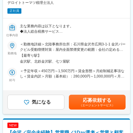
デロイトトーマツ税理士法人
■取り扱い商品:
正社員
・パッケージエアコン（電気式）
・ガスヒートポンプエアコン
・ナチュラルチラー（吸収式冷凍機）
主な業務内容は以下となります。
※全てを取り扱っているのは、総合電機メーカーのパナソニックだ
◆法人総合税務サービス
けです！
仕事内容
国内企業に対して、税務のコンサルティングおよびコンプライア
ンス業務を幅広く提供します。
■求人の特徴：
＜勤務地詳細＞北陸事務所住所：石川県金沢市広岡3-1-1 金沢パー
・法人に係る全般的な税務相談
・高い開発力と豊富な商品ラインナップを持つパナソニックのブ
クビル受動喫煙対策：屋内全面禁煙変更の範囲：会社の定める事
・法人税・消費税・法人地方税の申告書作成またはレビュー
勤務地
ランドを背負い、顧客の課題解決をミッションに、顧客満足度を
業所
【最寄り駅】
・税務調査の立会い
追求できる業務です。
金沢駅、北鉄金沢駅、七ツ屋駅
・法人の予実績管理を含む記帳代行業務
働き方改革の文脈で、勤怠管理を徹底(残業時間が30hを超えない
・財務数値をベースとした経営者へのアドバイス
よう、事務所の入退室時間をシステムと同期）しており、充実し
＜予定年収＞450万円～1,500万円＜賃金形態＞月給制補足事項な
・組織再編税務コンサルティング
た就業環境が実現できます。
し＜賃金内訳＞月額（基本給）：280,000円～1,000,000円＜月給
・連結納税導入支援
給与
・営業職は原則として休日や夜間の対応はございません（実際の
＞280,000円～1,000,000円＜昇給有無＞有＜残業手当＞有＜給与
・税務デューデリジェンス等
工事系の業務は別も部門の為）
補足＞※資格、経験、能力等を考慮の上、優遇いたします（提示ラ
◆個人所得税・資産税サービス
ンク等により金額が異なる場合がございます）※残業代別途支給※
・企業オーナーの所得税・贈与税・相続税申告及びコンサルティ
■同社の魅力：
昇給：年1回※残業30時間想定*のモデル年収：アソシエイト：
応募依頼する
ング
気になる
パナソニックGでのtoBの価値発揮を担う企業です。業務用冷蔵庫
3,650,920円～、シニアアソシエイト：6,494,480円～ *法人平均
（エージェントサービス）
・経営承継アドバイス等
や商業施設の空調機器、太陽光発電システムまで多岐渡る商材を
残業時間で想定賃金はあくまでも目安の金額であり、選考を通じ
■キャリアステップ
扱う中で、販売から設置、購入後のメンテナンスまで全てを自社
て上下する可能性があります。月給(月額)は固定手当を含めた表記
個々人のスキルを見ながら、より難易度の高い業務を任せたり、
で一貫して行い、得られたデータをシステムに還元する事で、顧
です。
次のチャレンジステップをご用意します。幅の広い業務を行って
客の事業効率化、見える化、最適化に貢献しています。
NEW
いる部署ですので、いろいろな経験を積んでいただけます。
ワンストップでサービスを提供しており、顧客のニーズに総合的
【金沢／完全未経験】営業職／1Day選考＜営業と顧客