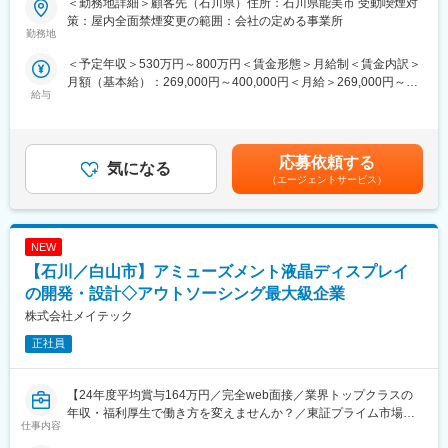
＜勤務地詳細＞顧客先（石川県）住所：石川県能美市 受動喫煙対
クトに応じて様々です。
■業務内容：
策：屋内全面禁煙変更の範囲：会社の定める事業所
自動搬送装置のシーケンス制御業務をお任せします。
勤務地
■勤務地補足：
＜予定年収＞530万円～800万円＜賃金形態＞月給制＜賃金内訳＞
・スキルに応じて「勤務地確約」いたします。
■業務詳細：
月額（基本給）：269,000円～400,000円＜月給＞269,000円～
・持ち家率は30代「50％超」
【製品】単体装置から生産ライン全体までの自動搬送設備、自動
給与
400,000円＜昇給有無＞有＜残業手当＞有賃金はあくまでも目安
・入社後、U／Iターンも可能です
組付設備
の金額であり、選考を通じて上下する可能性があります。月給(月
・家族手当、単身赴任手当など福利厚生充実
【担当工程】仕様検討から設計・評価まで、幅広く業務をご担当
額)は固定手当を含めた表記です。
いただきます。
■豊富な研修制度：
【魅力ポイント】自動搬送設備、自動組付設備の設計に関わるこ
応募依頼する
気になる
個人に任せきりではなく、エンジニア・エリア同士、横のつなが
とができるので、DX化が進む現代において、需要が伸びる技術や
（エージェントサービス）
りもございます。エンジニア主導での研修も行われています。ま
知見が得られます。
た、各専門ごとの技術研修から、人間力研修まで、業界トップク
ラスのグループ研修体制を整えています。「研修回数：631回／
■ツール／開発環境：
年」「研修制度を有効活用しているエンジニア：延べ6,762名」な
NEW
PLC（オムロン）、Auto CAD
ど、高いレベルでの研修を受けることができます。その結果が、
【石川／白山市】アミューズメント液晶ディスプレイ
「離職率：約6.1%（製造業平均約11％）」「勤続16年以上のエン
■チーム構成（当社エンジニア在籍数）：
の開発・設計◇アウトソーシング最大級企業
ジニア：約1500名」という実績に表れています。
単独対応から5名ほどのチームでの対応まで、プロジェクトに応じ
株式会社メイテック
て様々でございます。
変更の範囲：会社の定める業務
正社員
■勤務地補足：
・スキルに応じて「勤務地確約」いたします。
・持ち家率は30代「50％超」
【24年度平均賞与164万円／完全web面接／業界トップクラスの
・入社後、U／Iターンも可能です
年収・福利厚生で働き方を変えませんか？／東証プライム市場上
仕事内容
・家族手当、単身赴任手当など福利厚生充実
場グループ】