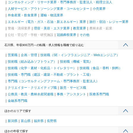
コンサルティング・リサーチ業界・専門事務所・監査法人・税理士法人
人材サービス・アウトソーシング業界・コールセンター
小売業界
外食産業・飲食業界
運輸・物流業界
エネルギー（電力・ガス・石油・新エネルギー）業界
旅行・宿泊・レジャー業界
警備・清掃業界
理容・美容・エステ業界
教育業界
農林水産・鉱業
公社・官公庁・学校・研究施設
冠婚葬祭業界
その他
石川県、年収900万円～の転職・求人情報を職種で絞り込む
営業職
企画・管理
技術職（SE・インフラエンジニア・Webエンジニア）
技術職（組み込みソフトウェア）
技術職（機械・電気）
技術職（化学・素材・化粧品・トイレタリー）
技術職（食品・香料・飼料）
技術職・専門職（建設・建築・不動産・プラント・工場）
専門職（コンサルティングファーム・専門事務所・監査法人）
クリエイター・クリエイティブ職
販売・サービス職
公務員・教員・農林水産関連職
事務・アシスタント
医療系専門職
金融系専門職
ほかのエリアで探す
新潟県
富山県
福井県
長野県
ほかの年収で探す