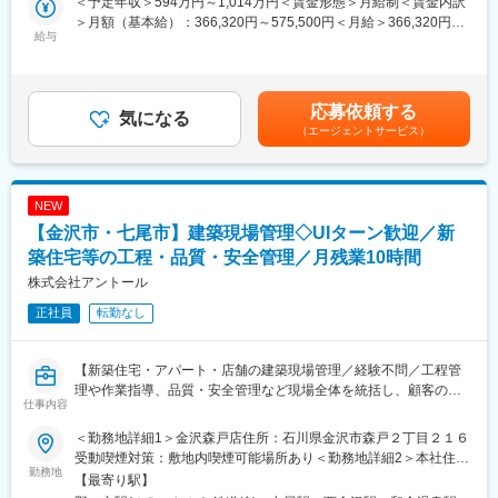
＜予定年収＞594万円～1,014万円＜賃金形態＞月給制＜賃金内訳
ーダーシップを発揮し、チームを成功へ導くことがミッションで
＞月額（基本給）：366,320円～575,500円＜月給＞366,320円～
す。
給与
■給与／インセンティブについて：
575,500円＜昇給有無＞有＜残業手当＞有＜給与補足＞※経験・年
インセンティブ制ではなく、固定給＋賞与で安定した給与形態◎
齢等を考慮のうえ、役職・待遇を決定します年収・月収は時間外
■業務詳細：
※評価制度…「業績」と「過程・スタンス」の両軸で評価項目があ
手当（25時間／月）を含んで算出■昇給：年1回※人事・人財マネ
・ 要件定義・基本設計:
り、過程までしっかり評価される仕組みです
ジメントシステムに基づき昇給■賞与：年2回■諸手当：通勤手当
応募依頼する
顧客(官公庁・大手公共機関等)との直接折衝、非機能要件(可用
気になる
（会社規定に基づき支給）扶養手当住宅補助費公的資格取得支援
（エージェントサービス）
性、セキュリティ、運用保守性)の定義、AWSアーキテクチャ設
■組織構成：
など賃金はあくまでも目安の金額であり、選考を通じて上下する
計。
リノベーション営業事業部：3名在籍（係長1名／メンバー2名）
可能性があります。月給(月額)は固定手当を含めた表記です。
・ プロジェクト推進:
◆20代・30代が中心の若く活気ある組織◎異業種からの転職者も
進捗・品質・課題・リスク管理、開発ベンダーコントロール、メ
多数活躍中
NEW
ンバーのタスクアサイン。
◆報告・連絡・相談・確認が徹底されており、コミュニケーショ
【金沢市・七尾市】建築現場管理◇UIターン歓迎／新
・ 技術検証・PoC:
ンが活発
最先端のAWSサービス(サーバーレス、コンテナ等)を取り入れた
築住宅等の工程・品質・安全管理／月残業10時間
アーキテクチャ提案に向けたPoCの主導。
■働き方：
株式会社アントール
・ 継続的な改善:
・年休111日（水曜固定休み＋平日1日）
正社員
転勤なし
IaC(Infrastructure as Code: Terraform等)による構築自動化や
・平均有休取得8.16日（2024年実績）
CI/CDパイプラインの導入。
・残業20ｈ
・転居をともなう転勤無し
【新築住宅・アパート・店舗の建築現場管理／経験不問／工程管
■組織について
理や作業指導、品質・安全管理など現場全体を統括し、顧客の理
・ 事業部全体人数:
仕事内容
想の住まいづくりを支える重要なポジション】
89名(内同プロジェクト:14名)
・ 中途入社比率:
＜勤務地詳細1＞金沢森戸店住所：石川県金沢市森戸２丁目２１６
■業務概要：
15名(17%：プロパー、中途、パートナーが壁なく活躍していま
受動喫煙対策：敷地内喫煙可能場所あり＜勤務地詳細2＞本社住
当社の新築住宅、アパート、店舗等の建築現場において、現場管
勤務地
す)
所：石川県七尾市小島町九部3-1 受動喫煙対策：敷地内喫煙可能
【最寄り駅】
理者として作業指導・監督、工程管理、品質管理、安全管理を中
・ 年齢構成: