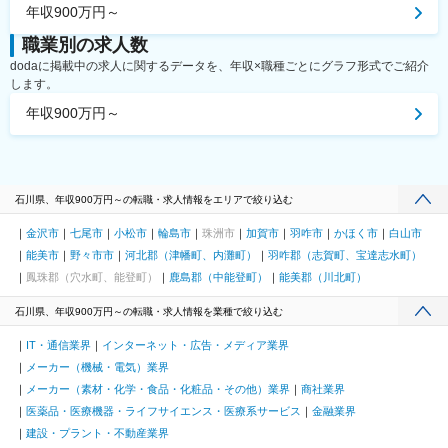
年収900万円～
職業別の求人数
dodaに掲載中の求人に関するデータを、年収×職種ごとにグラフ形式でご紹介
します。
年収900万円～
石川県、年収900万円～の転職・求人情報をエリアで絞り込む
金沢市
七尾市
小松市
輪島市
珠洲市
加賀市
羽咋市
かほく市
白山市
能美市
野々市市
河北郡（津幡町、内灘町）
羽咋郡（志賀町、宝達志水町）
鳳珠郡（穴水町、能登町）
鹿島郡（中能登町）
能美郡（川北町）
石川県、年収900万円～の転職・求人情報を業種で絞り込む
IT・通信業界
インターネット・広告・メディア業界
メーカー（機械・電気）業界
メーカー（素材・化学・食品・化粧品・その他）業界
商社業界
医薬品・医療機器・ライフサイエンス・医療系サービス
金融業界
建設・プラント・不動産業界