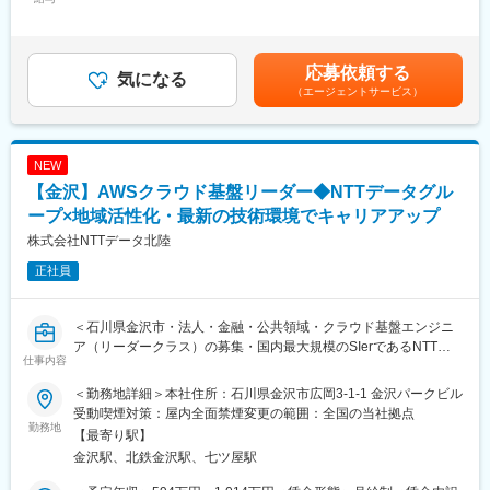
35,000円固定残業手当/月：86,000円～109,000円（固定残業時間
集！今回は将来的にリーダーも担っていけるような方を採用した
■給与／インセンティブについて：
30時間0分/月）超過した時間外労働の残業手当は追加支給＜月給
いと考えています。
インセンティブ制ではなく、固定給＋賞与で安定した給与形態◎
＞502,000円～631,500円（一律手当を含む）＜昇給有無＞有＜残
※評価制度…「業績」と「過程・スタンス」の両軸で評価項目があ
業手当＞有＜給与補足＞■固定残業時間を超えた場合は、超過分の
応募依頼する
■仕事内容
気になる
り、過程までしっかり評価される仕組みです
割り増し分が支払われます。■賞与：年2回（7月・12月）■昇給：
（エージェントサービス）
反響営業がメインとなるため、問い合わせがあった個人のお客様
年2回（1月・7月）■役職手当：あり■資格手当：あり賃金はあく
に対して、リフォーム・リノベのご提案を行います。
■組織構成：
までも目安の金額であり、選考を通じて上下する可能性がありま
買取再販営業：2名在籍（係長1名／メンバー1名）
す。月給(月額)は固定手当を含めた表記です。
＜具体的には＞
◆20代・30代が中心の若く活気ある組織◎異業種からの転職者も
NEW
・問い合わせ対応（自社サイト・チラシ・ショールーム来店な
多数活躍中
【金沢】AWSクラウド基盤リーダー◆NTTデータグル
ど）
◆報告・連絡・相談・確認が徹底されており、コミュニケーショ
・アポイント・現地調査（お客様のご要望をヒアリング）
ープ×地域活性化・最新の技術環境でキャリアアップ
ンが活発
・見積・提案（最適なリフォームプランを提案）
株式会社NTTデータ北陸
・受注・契約（工事開始までサポート）
■働き方：
正社員
・営業戦略・育成・マネジメント等
・年休111日（水曜固定休み＋平日1日）
・平均有休取得8.16日（2024年実績）
＜特徴＞
・残業20ｈ
＜石川県金沢市・法人・金融・公共領域・クラウド基盤エンジニ
・件数：月3件ほど（水回りなど工期が1日で終わるものも多いで
・転居をともなう転勤無し
ア（リーダークラス）の募集・国内最大規模のSIerであるNTTデ
す◎）
仕事内容
ータ100%出資会社／定着率の高い環境＞
・飛び込み営業はなし！お客様はすでにリフォームに関心のある
方ばかりなので、提案しやすい環境
＜勤務地詳細＞本社住所：石川県金沢市広岡3-1-1 金沢パークビル
■業務概要：
受動喫煙対策：屋内全面禁煙変更の範囲：全国の当社拠点
AWSを中心としたクラウドインフラの要件定義、アーキテクチャ
勤務地
■キャリア：
【最寄り駅】
設計から構築、運用移行フェーズにおけるプロジェクト管理
まずは、これまでの経験を活かし、営業として活躍いただきま
金沢駅、北鉄金沢駅、七ツ屋駅
(PL/PM業務)をメインにお任せします。公共システムを中心とした
す。その後、営業戦略の策定やKPIマネジメント、メンバーの採用
ミッションクリティカルな大規模案件において、高い技術力とリ
や育成に携わっていただきます。