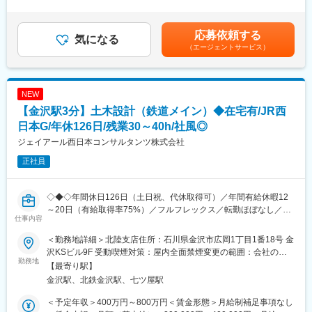
た計画が形になる達成感は格別です。
与賃金はあくまでも目安の金額であり、選考を通じて上下する可
り、メリハリのある働き方が可能です。
能性があります。月給(月額)は固定手当を含めた表記です。
・フレックスタイム制の導入で、コアタイムなしの柔軟な勤務が
■グローバルビジョン
応募依頼する
可能。直行直帰の仕事スタイルで通勤負担を軽減できます（社用
気になる
“「わが家」を世界一幸せな場所にする”
（エージェントサービス）
車貸与）
グローバルビジョン実現に向けて、世界一幸せな会社を目指して
・在宅勤務推奨も進行中。タブレットやノートPCでの業務管理に
います。
より、現場を離れての作業も可能です。
社内のキーワードである「イノベーション＆コミュニケーショ
ン」は、従業員それぞれが考え、未来につながる様々なアイデア
NEW
【業務内容】
を出し、仲間とコミュニケーションをとりながら改革を起こして
【金沢駅3分】土木設計（鉄道メイン）◆在宅有/JR西
・主に当社の主力商品である戸建て及び集合住宅の建築施工管理
いくという組織風土を作っています。
（工事管理）を担当していただきます。
日本G/年休126日/残業30～40h/社風◎
・都市部においては、複合利用目的にも活用可能な最大９階建て
変更の範囲：会社の定める業務
ジェイアール西日本コンサルタンツ株式会社
まで可能な『多層階住宅：ビューノ』を担当いただくケースもご
正社員
ざいます。
【DXへの取り組み】
◇◆◇年間休日126日（土日祝、代休取得可）／年間有給休暇12
当社ではいち早く「建設DX」の導入を進めています。
～20日（有給取得率75%）／フルフレックス／転勤ほぼなし／残
施工管理者全員にノートPC、i‐Pad、i-Phoneが貸与され、5大管
仕事内容
業30~40h時間程度◇◆◇
理と顧客管理に活用しています。
★東京、大阪、名古屋等からのIＵターンも歓迎！
具体的には遠隔臨場（ウェアラブルカメラやネットワークカメラ
＜勤務地詳細＞北陸支店住所：石川県金沢市広岡1丁目1番18号 金
を活用し、離れた場所から施工管理を行う）やスマートフォンア
沢KSビル9F 受動喫煙対策：屋内全面禁煙変更の範囲：会社の定
■仕事概要／採用背景：
勤務地
プリを使ってお施主様や施工会社とコミュニケーションを取りな
める事業所（リモートワーク含む）
【最寄り駅】
ＪＲ西日本の100％子会社の建設コンサルタントとして、鉄道プ
がら工事を進めていきます。
金沢駅、北鉄金沢駅、七ツ屋駅
ロジェクトの支援業務や自治体等の鉄道関連事業の業務を行う当
社にて、業務拡大により【鉄道を中心とした土木設計】をお任せ
【研修制度】
＜予定年収＞400万円～800万円＜賃金形態＞月給制補足事項なし
できる方を増員採用します！