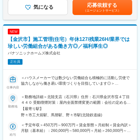
貸住宅だけでなく医療・介護・福祉関連施設や保育所など、様々
経験・専門性に応じて優遇等がございます。■賞与／年2回（9
応募依頼する
な物件からお客様のニーズに合わせた最適な土地活用を提案頂き
気になる
月、3月、別途決算賞与あり）前期実績6.14ヶ月／年■昇給／年1
（エージェントサービス）
ます。経営にも地域活性にも繋がる適切なご提案を実施していま
回（4月）■モデル年収33歳：1000万円（賞与：202万円、営業系
す。お客様は地主様など個人の方から企業や大学など法人まで多
業績手当：313.6万円)※家族手当、営業手当含む賃金はあくまでも
岐に渡ります。また、入社後はリーダーや支店長を目指すことが
目安の金額であり、選考を通じて上下する可能性があります。月
可能です。
給(月額)は固定手当を含めた表記です。
NEW
具体的には…
【金沢市】施工管理(住宅）年休127/残業26H/業界では
・引合活動(お客様探し)：訪問営業(エリアワークや電話営業等)、
ルート営業(不動産会社や金融機関等)を行い新規開拓いただきま
珍しい労働組合がある働き方◎／福利厚生◎
す。
パナソニックホームズ株式会社
・請負契約：契約までに、マーケット分析、役所調査、権利関係
正社員
の調査、事業収支計画の作成
・建物お引渡し
・提案の未来責任(長期安定経営に向けたオーナーフォロー)
＜ハウスメーカーでは数少ない労働組合も積極的に活動し労使で
協力しながら働き易い環境づくりを目指しています◎＞
■業務の魅力
仕事内容
主に当社の主力商品である戸建て及び集合住宅の建築施工管理
◎地域貢献 × 経営支援を両立
（工事管理）を担当していただきます。都市部においては、複合
土地活用はオーナーの資産形成だけでなく、地域の雇用・活性に
＜勤務地詳細＞北陸支店（石川県）住所：石川県金沢市窪４丁目
利用目的にも活用可能な最大９階建てまで可能な『多層階住宅：
もつながる大きな価値を生みます。
４４０ 受動喫煙対策：屋内全面禁煙変更の範囲：会社の定める事
ビューノ』を担当いただくケースもございます。
勤務地
◎大規模プロジェクトの中心で活躍
業所
【最寄り駅】
設計担当に加え、銀行・税理士など外部パートナーと協業しなが
野々市工大前駅、馬替駅、野々市駅(北陸鉄道線)
☆施工管理職としてワークライフバランスが整った環境☆
らプロジェクトを推進。“プロデューサー”として幅広い専門性を磨
・年間休日127日＋有給最大25日（入社時から付与／入社日によ
けます。
＜予定年収＞450万円～900万円＜賃金形態＞月給制＜賃金内訳＞
って変動）。週休2日（水・日）、夏季・年末年始休暇などが整備
◎0→1の提案力が身につく
月額（基本給）：260,000円～580,000円＜月給＞260,000円～
され、休みを取りやすい体制です。
給与
マーケティング～企画～提案まで一気通貫で担当。自ら創り上げ
580,000円＜昇給有無＞有＜残業手当＞有＜給与補足＞※月給＋賞
・残業は月平均約26.3H以内。定時退社日や柔軟な振替制度によ