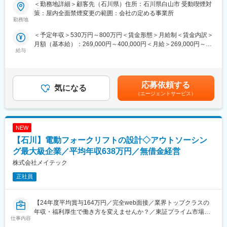
＜勤務地詳細＞顧客先（石川県）住所：石川県白山市 受動喫煙対
■豊富な研修制度：
■業務内容：
策：屋内全面禁煙変更の範囲：会社の定める事業所
個人に任せきりではなく、エンジニア・エリア同士、横のつなが
アミューズメント液晶ディスプレイの開発・設計をお任せしま
勤務地
りもございます。エンジニア主導での研修も行われています。ま
す。あなたの電気知識で最先端の製品開発をサポートします。デ
＜予定年収＞530万円～800万円＜賃金形態＞月給制＜賃金内訳＞
た、各専門ごとの技術研修から、人間力研修まで、業界トップク
ジタル回路・アナログ回路の知識がしっかり活かせます。
月額（基本給）：269,000円～400,000円＜月給＞269,000円～
ラスのグループ研修体制を整えています。「研修回数：631回／
給与
400,000円＜昇給有無＞有＜残業手当＞有賃金はあくまでも目安
年」「研修制度を有効活用しているエンジニア：延べ6,762名」な
■業務詳細：
の金額であり、選考を通じて上下する可能性があります。月給(月
ど、高いレベルでの研修を受けることができます。その結果が、
【製品】振動計測機器
額)は固定手当を含めた表記です。
「離職率：約6.1%（製造業平均約11％）」「勤続16年以上のエン
【担当工程】お客様との要望打合せから仕様検討、詳細設計、試
ジニア：約1500名」という実績に表れています。
作品の確認、量産対応まで一連の開発工程を行います。スタート
応募依頼する
気になる
はベテランエンジニアからスキル伝授も可能！人が触れる製品な
（エージェントサービス）
変更の範囲：会社の定める業務
ので静電気対策など独自の技術を駆使して最新の開発を行いま
す。
【魅力ポイント】開発した製品が実際に全国各地のアミューズメ
NEW
ント店舗で使用されるので「無事に完成して良かった」「実際に
作ったものが見れる喜び」「ものづくりのやりがい」が実感でき
【石川】電動フォークリフトの設計◇アウトソーシン
るお仕事です。また人が取り扱う製品における構想～量産までの
グ最大級企業／平均年収638万円／無借金経営
一連の業務を経験することで、設計マネジメントスキルや全体を
株式会社メイテック
把握し他分野（機械、ソフト等）のスキルも知れる環境です。
正社員
■ツール／開発環境：
CR5000、CR8000、オシロスコープExcel、PowerPoint
【24年度平均賞与164万円／完全web面接／業界トップクラスの
■チーム構成（当社エンジニア在籍数）：
年収・福利厚生で働き方を変えませんか？／東証プライム市場上
仕事内容
～20～50代まで幅広く活躍中～
場グループ】