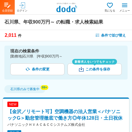
会員登録
ログイン
気になる
メニュー
石川県、年収900万円～
の転職・求人検索結果
2,011
条件で並び替え
件
現在の検索条件
[勤務地]石川県 [年収]900万円～
新着求人をいつでもチェック
条件の変更
この条件を保存
石川県
のみで募集中
NEW
【金沢／リモート可】空調機器の法人営業＜パナソニ
ックG＞勤怠管理徹底で働き方◎年休128日・土日祝休
パナソニックＨＶＡＣ＆ＣＣシステムズ株式会社