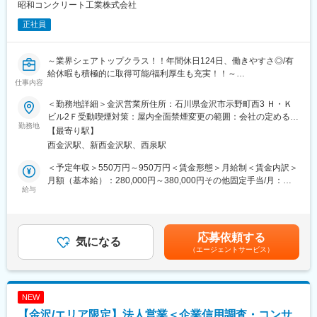
（2）組織サイド：開発チームの生産性向上を目指した組織づくり
昭和コンクリート工業株式会社
・メンバーのチャレンジ支援
正社員
・チームの意思決定の仕組み化
・業務の円滑な進行を目的としたステークホルダーや他職能との
コミュニケーション
～業界シェアトップクラス！！年間休日124日、働きやすさ◎/有
給休暇も積極的に取得可能/福利厚生も充実！！～
■ポジションの魅力：
仕事内容
エンジニアリング観点では、国内トップレベルのトラフィックを
★官公庁や大手ゼネコンなどと取引中！地下トンネルや橋などの
求められる環境でのシステム設計、開発から保守運用と幅広い裁
＜勤務地詳細＞金沢営業所住所：石川県金沢市示野町西3 Ｈ・Ｋ
建設に必要な自社コンクリート製品の提案を担当★数十億円規模
量をもつことができるポジションです。また、プロダクトの性質
ビル2Ｆ受動喫煙対策：屋内全面禁煙変更の範囲：会社の定める事
の大型案件にも関われます
勤務地
上、ステークホルダーが多岐にわたることもあり、ビジネス的な
業所
【最寄り駅】
観点も持った上でプロジェクトを導くことが求められます。
西金沢駅、新西金沢駅、西泉駅
＼扱う商材はシェアトップクラス／
非常にチャレンジングではありますが、その分プロジェクトを完
PC（プレストレストコンクリート）構造物の建設をはじめ、コン
遂したときの達成感は高く、会社への貢献を肌身で感じられるポ
＜予定年収＞550万円～950万円＜賃金形態＞月給制＜賃金内訳＞
クリート二次製品の設計・開発・製造・補修を行う当社の営業と
ジションです。
月額（基本給）：280,000円～380,000円その他固定手当/月：
してご活躍いただきます。
給与
15,000円～20,000円＜月給＞295,000円～400,000円＜昇給有無
■具体的には：
■当社について：
＞有＜残業手当＞有＜給与補足＞※詳細は経験・能力・年齢を考慮
官公庁や建設コンサル、ゼネコン（建設・建築・土木会社）、商
会員数4,101万人を誇る総合サービスサイト 「DMM.com」 を運営
の上決定します。■昇給：年1回（6月） ■賞与：年2回（6月・12
社等の優良企業に対し製品・技術のPRや提案をします。工事予定
しています。創業から動画配信、 FX、 英会話、 ゲーム、 太陽光
月）昨年実績 年2回/6.5ヶ月賃金はあくまでも目安の金額であ
応募依頼する
現場を下見に行ったり、設計や現場監督との打合せ等もお任せし
気になる
発電、 3Dプリントなど50以上のサービスを展開、また2018年よ
り、選考を通じて上下する可能性があります。月給(月額)は固定手
（エージェントサービス）
ます。
り若手起業家の支援を強化、「DMM VENTURES」による出資や
当を含めた表記です。
M&Aなどを積極的に展開しています。
■業務の特徴：
営業先は既に取引のあるお客様が中心で、製品力・技術力に自信
NEW
があります。飛び込み営業はございません。
【金沢/エリア限定】法人営業＜企業信用調査・コンサ
基本エリアで担当が分かれており営業活動をお任せします。