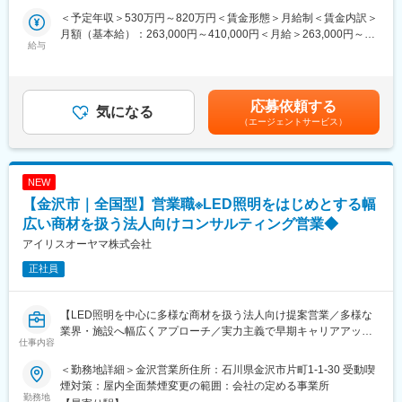
★なぜ残業が増えすぎないのか？…親会社のJR西日本から案件を
＜予定年収＞530万円～820万円＜賃金形態＞月給制＜賃金内訳＞
■業務詳細：
受注する為、納期などの相談ができる環境です。そのため、無理
月額（基本給）：263,000円～410,000円＜月給＞263,000円～
・家電製品および業務用空調の修理・保守点検・コンサルティン
給与
な納期で残業が重なりすぎる、ということはございません。
410,000円＜昇給有無＞有＜残業手当＞有＜給与補足＞※経験、年
グ業務
齢、能力を考慮の上、当社規定により決定いたします。■賞与：年
（エアコンの修理で、修理作業は機器内に限定され、建物側の工
■案件実績（一例）：
2回（2026年度実績：6.2ヶ月）■昇給：有＜キャリアUPイメージ
事は含みません）
・北陸新幹線西金沢高架橋・北陸新幹線富山駅・九州新幹線長谷
＞例：課長補佐：年収930万円～賃金はあくまでも目安の金額で
応募依頼する
・故障状況に応じて新製品への入れ替えや定期点検（フロンなど
気になる
高架橋・京都鉄道博物館・高槻駅改良 等
あり、選考を通じて上下する可能性があります。月給(月額)は固定
（エージェントサービス）
の法定点検やクリーニング等）の提案を行います。
手当を含めた表記です。
・担当数：1日あたり5～6件（内容により異なります）
＼ジェイアール西日本コンサルタンツの魅力／
・担当エリア：片道1～1.5時間の範囲がメイン
（１）プライム市場上場のJR西日本の子会社で、安定基盤◎
※時期により、エアコン（4～10月）や給湯機（冬場）がメインと
（２）働き方◎
NEW
なります。
（３）長期就業でしっかり年収UPも可能！
【金沢市｜全国型】営業職※LED照明をはじめとする幅
現場での技術情報は社用iPadで確認でき、技術支援部署からのサ
（４）穏やかな方が多く、経験者・中途入社でもしっかり相談が
ポート体制も万全です。
広い商材を扱う法人向けコンサルティング営業◆
できる社風
アイリスオーヤマ株式会社
■キャリアパス：
正社員
経験を積み、数字に強い方は営業（業務）職、技術を突き詰めた
変更の範囲：会社の定める業務
い方は製作所窓口の技術職、またはサービスステーション所長代
理・所長などの管理職へ進む道があります。
【LED照明を中心に多様な商材を扱う法人向け提案営業／多様な
業界・施設へ幅広くアプローチ／実力主義で早期キャリアアップ
■ポジションの魅力：
仕事内容
可】
三菱電機グループの一員として、地域のお客様に密着し、確かな
技術で暮らしをサポートします。また、現場で得た品質情報を設
＜勤務地詳細＞金沢営業所住所：石川県金沢市片町1-1-30 受動喫
■業務概要
計・工場へフィードバックし、三菱電機製品の品質維持と開発に
煙対策：屋内全面禁煙変更の範囲：会社の定める事業所
当社の営業職として、主に官公庁や民間企業など多様な法人顧客
勤務地
直接貢献できる重要な役割です。