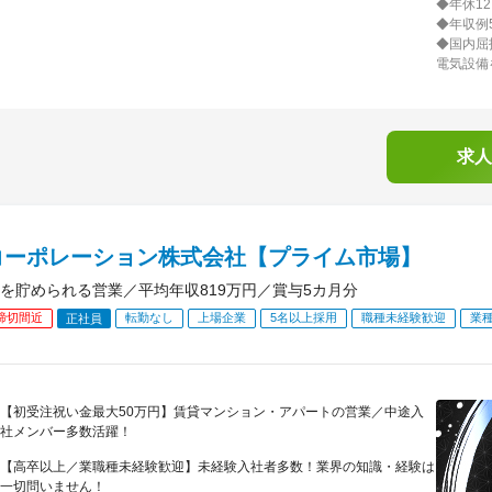
◆年休1
◆年収例
◆国内屈
電気設備
求人
コーポレーション株式会社【プライム市場】
を貯められる営業／平均年収819万円／賞与5カ月分
締切間近
転勤なし
上場企業
5名以上採用
職種未経験歓迎
業
正社員
【初受注祝い金最大50万円】賃貸マンション・アパートの営業／中途入
社メンバー多数活躍！
【高卒以上／業職種未経験歓迎】未経験入社者多数！業界の知識・経験は
一切問いません！