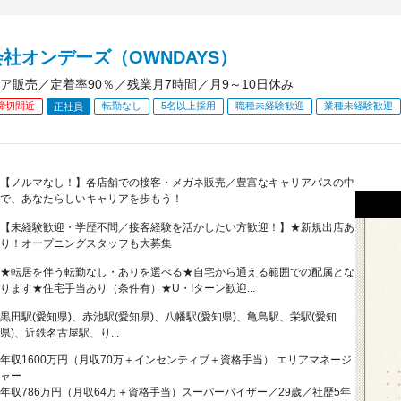
社オンデーズ（OWNDAYS）
ア販売／定着率90％／残業月7時間／月9～10日休み
締切間近
転勤なし
5名以上採用
職種未経験歓迎
業種未経験歓迎
正社員
【ノルマなし！】各店舗での接客・メガネ販売／豊富なキャリアパスの中
で、あなたらしいキャリアを歩もう！
【未経験歓迎・学歴不問／接客経験を活かしたい方歓迎！】★新規出店あ
り！オープニングスタッフも大募集
★転居を伴う転勤なし・ありを選べる★自宅から通える範囲での配属とな
ります★住宅手当あり（条件有）★U・Iターン歓迎...
黒田駅(愛知県)、赤池駅(愛知県)、八幡駅(愛知県)、亀島駅、栄駅(愛知
県)、近鉄名古屋駅、り...
年収1600万円（月収70万＋インセンティブ＋資格手当） エリアマネージ
ャー
年収786万円（月収64万＋資格手当）スーパーバイザー／29歳／社歴5年