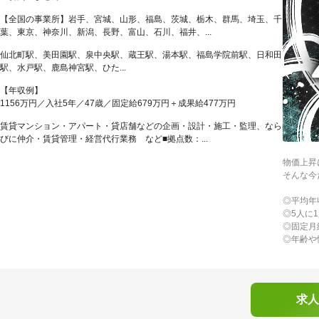
【全国の事業所】岩手、宮城、山形、福島、茨城、栃木、群馬、埼玉、千
葉、東京、神奈川、新潟、長野、富山、石川、福井、...
仙北町駅、美田園駅、泉中央駅、蔵王駅、湯本駅、福島学院前駅、日和田
駅、水戸駅、鹿島神宮駅、ひた...
【年収例】
1156万円／入社5年／47歳／固定給679万円＋成果給477万円
賃貸マンション・アパート・貸店舗などの企画・設計・施工・監理、なら
びに仲介・賃貸管理・経営代行業務 など■拠点数：...
物価上昇
そんな今
◎平均年
◎5人に
◎固定月
◎年齢や
求人