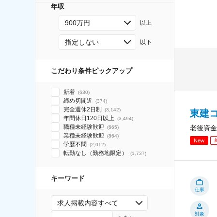
年収
900万円
以上
指定しない
以下
こだわり条件ピックアップ
新着
(
630
)
締め切間近
(
374
)
完全週休2日制
(
3,142
)
東建
年間休日120日以上
(
3,494
)
職種未経験歓迎
老後資金
(
665
)
業種未経験歓迎
(
864
)
New
学歴不問
(
2,012
)
転勤なし（勤務地限定）
(
1,737
)
キーワード
仕事
求人掲載内容すべて
対象