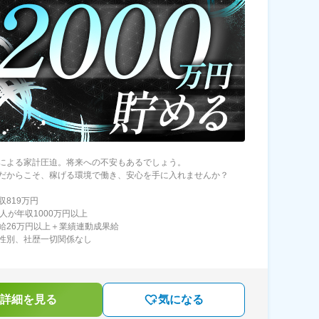
による家計圧迫。将来への不安もあるでしょう。
だからこそ、稼げる環境で働き、安心を手に入れませんか？
収819万円
1人が年収1000万円以上
給26万円以上＋業績連動成果給
性別、社歴一切関係なし
詳細を見る
気になる