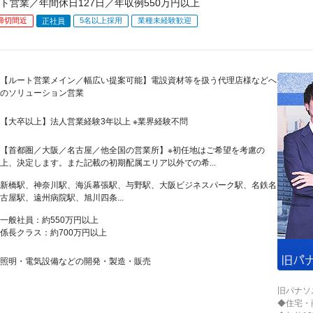
ト営業／年間休日127日／年収例550万円以上
締切間近
5名以上採用
業種未経験歓迎
正社員
【ルート営業メイン／幅広い提案可能】電設資材等を扱う代理店様などへ
のソリューション営業
【大卒以上】法人営業経験3年以上 ※業界経験不問
【首都圏／大阪／名古屋／他全国の営業所】※初任地はご希望を考慮の
上、決定します。また記載の初期配属エリア以外での希...
新橋駅、神奈川駅、海浜幕張駅、与野駅、大阪ビジネスパーク駅、名鉄名
古屋駅、遠州病院駅、旭川四条...
一般社員：約550万円以上
係長クラス：約700万円以上
照明・電気設備などの開発・製造・販売
旧パナソ
◆住宅・