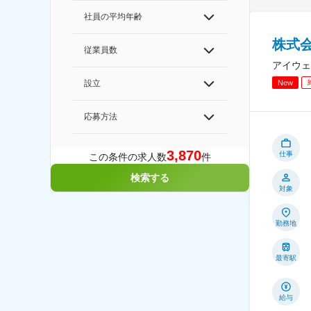
社員の平均年齢
株式会
従業員数
アイウェ
設立
New
応募方法
3,870
仕事
この条件の求人数
件
検索する
対象
勤務地
最寄駅
給与