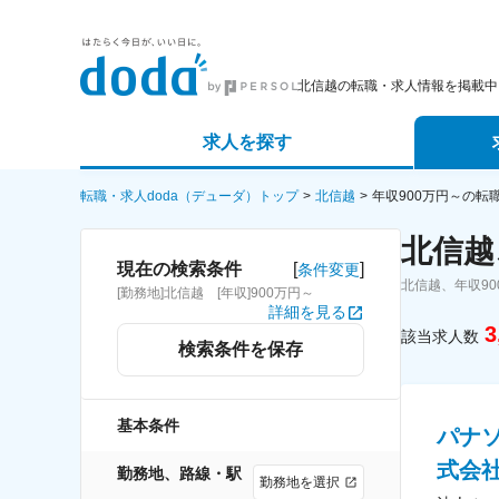
北信越の転職・求人情報を掲載中
求人を探す
詳細条件から探す
エージェ
転職・求人doda（デューダ）トップ
北信越
年収900万円～の転
北信越
新着求人から探す
スカウト
[
]
現在の検索条件
条件変更
北信越、年収9
[勤務地]北信越 [年収]900万円～
求人特集から探す
パートナ
詳細を見る
3
該当求人数
検索条件を保存
基本条件
パナ
式会
勤務地、路線・駅
勤務地を選択