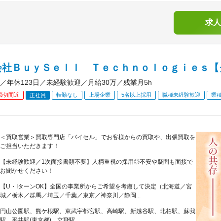
求人
会社ＢｕｙＳｅｌｌ Ｔｅｃｈｎｏｌｏｇｉｅｓ【
／年休123日／未経験歓迎／月給30万／残業月5h
締切間近
転勤なし
上場企業
5名以上採用
職種未経験歓迎
業
正社員
＜買取営業＞買取専門店「バイセル」でお客様からの買取や、出張買取を
ご担当いただきます！
【未経験歓迎／1次面接書類不要】人柄重視の採用◎不安や疑問も面接で
お聞かせください！
【U・IターンOK】全国の事業所からご希望を考慮して決定（北海道／宮
城／栃木／群馬／埼玉／千葉／東京／神奈川／静岡...
円山公園駅、熊ケ根駅、東武宇都宮駅、高崎駅、新越谷駅、北柏駅、蘇我
駅、平井駅(東京都)、立飛駅...