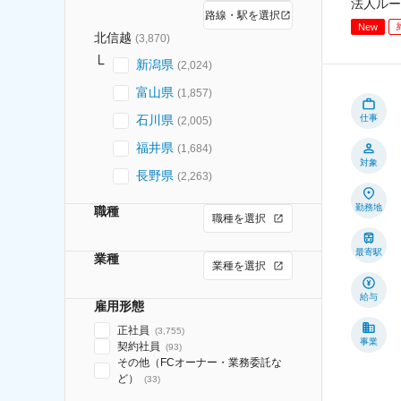
法人ルー
路線・駅を選択
New
北信越
(
3,870
)
新潟県
(
2,024
)
富山県
(
1,857
)
石川県
仕事
(
2,005
)
福井県
(
1,684
)
対象
長野県
(
2,263
)
勤務地
職種
職種を選択
最寄駅
業種
業種を選択
給与
雇用形態
正社員
(
3,755
)
事業
契約社員
(
93
)
その他（FCオーナー・業務委託な
ど）
(
33
)