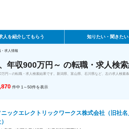
求人を紹介してもらう
知りたい・聞きたい
ントサービス
転職ノウハウ
職・求人情報
、年収900万円～ の転職・求人検
サービス
データで見る転職
00万円～の転職・求人検索結果です。新潟県、富山県、石川県など、左の求人検索
ーエージェントサービス
コラム・インタビュー
,870
件中
1～50
件
を表示
転職Q&A
ソニックエレクトリックワークス株式会社（旧社名
社）