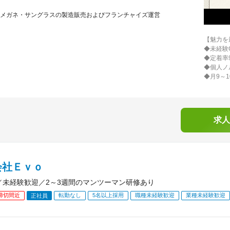
メガネ・サングラスの製造販売およびフランチャイズ運営
【魅力を
◆未経験
◆定着率
◆個人ノ
◆月9～
求人
会社Ｅｖｏ
／未経験歓迎／2～3週間のマンツーマン研修あり
締切間近
転勤なし
5名以上採用
職種未経験歓迎
業種未経験歓迎
正社員