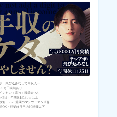
ポ・飛び込みなしで高収入ー
000万円実績あり
インセン＋賞与＋報奨金あり
休2日・年間休日125日以上
歓迎・2～3週間のマンツーマン研修
帰OK・残業は月平均10時間以下