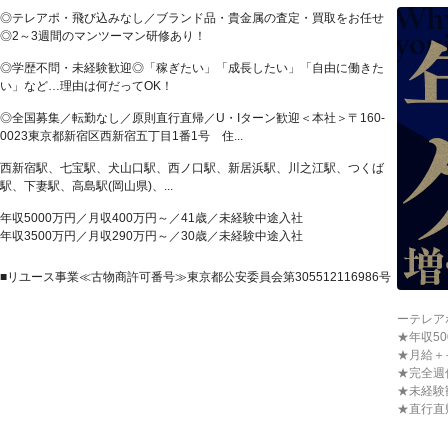
◎テレアポ・飛び込みなし／ブランド品・貴金属の査定・買取をお任せ
◎2～3週間のマンツーマン研修あり！
◎学歴不問・未経験歓迎◎「稼ぎたい」「成長したい」「自由に働きた
い」など…理由は何だってOK！
◎全国募集／転勤なし／原則直行直帰／U・Iターン歓迎＜本社＞〒160-
0023東京都新宿区西新宿五丁目1番1号 住...
西新宿駅、七宝駅、犬山口駅、西ノ口駅、新居浜駅、川之江駅、つくば
駅、下妻駅、高島駅(岡山県)、...
年収5000万円／月収400万円～／41歳／未経験中途入社
年収3500万円／月収290万円～／30歳／未経験中途入社
■リユース事業≪古物商許可番号≫東京都公安委員会第305512116986号
ーテレア
★年収5
★月給＋
★完全週
★未経験
★直行直