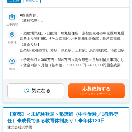
正社員
転勤なし
■職務内容：
〈教科指導〉
仕事内容
小学3～6年生を対象に、国語・算数・理科を中心にした教科指導
を担当します。1クラス25～30名程度の集団指導になります。生
＜勤務地詳細1＞日能研 烏丸校住所：京都府京都市中京区烏丸通
徒たちの学力向上と志望校合格のために、「理解できる授業」を
四条上ル笋町691 りそな京都ビル4F 勤務地最寄駅：阪急京都線／
心がけながら最大限のサポートを行います。
勤務地
阪急烏丸駅受動喫煙対策：屋内全面禁煙＜勤務地詳細2＞日能研
【最寄り駅】
※同社は1教科専任制となっているため、担当科目の理解や分析に
桂校住所：京都府京都市西京区川島有栖川町53 桂駅西口シンビル
四条駅(京都市営)、桂駅、烏丸駅、上桂駅、烏丸御池駅、洛西口駅
長く時間を費やすことができ、より速い速度で指導のプロを目指
2F 勤務地最寄駅：阪急京都線／桂（西口）駅受動喫煙対策：屋内
すことができます。
全面禁煙変更の範囲：会社の定める事業所
＜予定年収＞360万円～664万円＜賃金形態＞月給制補足事項なし
〈保護者対応〉
＜賃金内訳＞月額（基本給）：200,000円～400,000円固定残業手
保護者を交えた面談では、相談を親身に聞きつつご家庭と伴走で
給与
当/月：17,400円（固定残業時間12時間0分/月）超過した時間外労
きる関係を構築することも大切な仕事です。
働の残業手当は追加支給＜月給＞217,400円～417,400円（一律手
〈営業活動〉
当を含む）＜昇給有無＞有＜残業手当＞有＜給与補足＞※給与詳細
新規にお申込みいただいた保護者様に対する営業も含みます。
は、前職給与とポテンシャルを考慮■昇給：年1回・4月（総合職
応募依頼する
※お問い合わせいただいたお客様に対する反響営業のため、指導に
気になる
6,000~8,000円）■賞与：年2回（6月、12月）※2024年実績平均
（エージェントサービス）
集中できる環境です。
4.8ヶ月賃金はあくまでも目安の金額であり、選考を通じて上下す
る可能性があります。月給(月額)は固定手当を含めた表記です。
■キャリアパス：
・教室長としてマネジメントに携わる
【京都】＜未経験歓迎＞塾講師（中学受験／1教科専
・教材開発や講師の業務開発を手掛ける
任）◆成長できる教育体制あり！◆年休120日
・専門教科のプロフェッショナルとして特別授業を担う など
株式会社浜学園