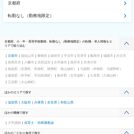
京都府
転勤なし（勤務地限定）
京都府、小・中・高等学校教師、転勤なし（勤務地限定）の転職・求人情報をエ
リアで絞り込む
京都市
福知山市
舞鶴市
綾部市
宇治市
宮津市
亀岡市
城陽市
向日市
長岡京市
八幡市
京田辺市
京丹後市
南丹市
木津川市
相楽郡（笠置町、和束町、精華町、南山城村）
与謝郡（伊根町、与謝野町）
綴喜郡（井手町、宇治田原町）
船井郡（京丹波町）
久世郡（久御山町）
乙訓郡（大山崎町）
ほかのエリアで探す
滋賀県
大阪府
兵庫県
奈良県
和歌山県
ほかの職種で探す
大学講師
保育士・幼稚園教諭
ほかのこだわり条件で探す