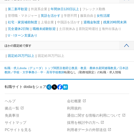
第二新卒歓迎
外資系企業
年間休日120日以上
フレックス勤務
管理職・マネジャー
英語を活かす
学歴不問
服装自由
女性活躍
社宅・家賃補助制度
上場企業
中国語を活かす
退職金制度
残業20時間未満
完全週休2日制
職種未経験歓迎
土日祝休み
原則定時退社
海外出張あり
U・Iターン支援あり
ほかの固定給で探す
固定給25万円以上
固定給35万円以上
転職・求人doda（デューダ）トップ
関西
京都府
公務員・教員・農林水産関連職
教員／日本語
教師／学校・大学事務
小・中・高等学校教師
転勤なし（勤務地限定）の転職・求人情報
転職サイト dodaをシェア
ヘルプ
会社概要
拠点一覧
利用規約
免責事項
通信に関する情報の利用について
サイトマップ
採用を検討中の方へ
PCサイトを見る
利用者データの外部送信