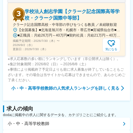
◆キャリアパス
学校法人創志学園【クラーク記念国際高等学
（1）講師＋受験校コース責任者
校・クラーク国際中等部】
（2）講師＋教科責任者
クラーク記念国際高校・中等部の学びをつくる教員 ／未経験歓迎
（3）講師＋部長・執行役員
【全国募集】■北海道旭川市・札幌市・帯広市■宮城県仙台市■千葉県千葉市・柏市■東京都新宿区・板橋区・立川市■埼玉県さいたま市・所沢市■神奈川県横浜市・厚木市■静岡県静岡市・浜松市■愛知県名古屋市■滋賀県彦根市■京都府京都市■大阪府大阪市■兵庫県芦屋市、神戸市、姫路市■広島県広島市■福岡県福岡市■熊本県熊本市■鹿児島県鹿児島市■その他※受動喫煙対策：敷地内全面禁煙※各勤務地の詳細は下記一覧をご確認ください。
■正職員：月給26万円～40万円■契約社員：月給21万円～40万円※当校の規定に基づき、経験・能力を考慮の上決定します。※管理職採用の場合、上記に加えて厚遇いたします。※定年60歳
◆評価制度
掲載予定期間：
生徒アンケート／半期評価／合格実績表彰
2026/7/30（木）
〜
2026/9/2（水）
気になる
更新日：
2026/7/30（木）
変更の範囲：会社の定める業務
※求人応募数の多い順にランキングしています（非公開求人は除く）。
※集計対象期間：2026/8/2（日）～2026/8/8（土）
※事情により掲載終了予定日よりも前に求人募集が終了していることもご
ざいます。その場合は当サイトから応募はできませんので、あらかじめご
了承ください。
小・中・高等学校教師
の人気求人ランキングを詳しく見る
求人の傾向
dodaに掲載中の求人に関するデータを、カテゴリごとにご紹介します。
小・中・高等学校教師