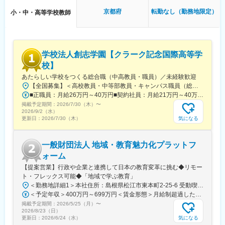
中学受験専門の集団授業講師（対象：小学生）。国語・算数・理
変更の範囲：会社の定める業務
京都府
転勤なし（勤務地限定）
小・中・高等学校教師
科・社会から希望1教科のみを担当（他教科兼務なし）。
【具体的な業務】
授業（集団指導／週7～10コマ）
担当教科の教育相談（保護者含む）
学校法人創志学園【クラーク記念国際高等学
入試・過去問分析
校】
教材・テスト作成、後輩育成（適性による）
あたらしい学校をつくる総合職（中高教員・職員）／未経験歓迎
※教室運営・保護者窓口は専任スタッフが担当
【全国募集】＜高校教員・中等部教員・キャンパス職員（総務・広報）＞■北海道旭川市・札幌市・帯広市■宮城県仙台市■千葉県千葉市・柏市■東京都新宿区・板橋区・立川市■埼玉県さいたま市・所沢市■神奈川県横浜市・厚木市■静岡県静岡市・浜松市■愛知県名古屋市■滋賀県彦根市■京都府京都市■大阪府大阪市■兵庫県芦屋市、神戸市、姫路市■広島県広島市■福岡県福岡市■熊本県熊本市■鹿児島県鹿児島市■その他■東京都新宿区■兵庫県神戸市＜キャンパス職員（総務・広報）＞■東京都板橋区■千葉県千葉市■神奈川県横浜市■大阪府大阪市■兵庫県神戸市■福岡県福岡市＜本部系職員＞ ※専門職新宿オフィス／ 東京都渋谷区神戸オフィス／ 兵庫県神戸市中央区※受動喫煙対策：敷地内全面禁煙※各勤務地の詳細は下記一覧をご確認ください。
※担当教室・学年・クラスは原則1年間固定
■正職員：月給26万円～40万円■契約社員：月給21万円～40万円※当校の規定に基づき、経験・能力を考慮の上決定します。※管理職採用の場合、上記に加えて厚遇いたします。※定年60歳
掲載予定期間：
◆授業スタイル（完全復習主義）
2026/7/30（木）
〜
2026/9/2（水）
予習ではなく復習に徹するサイクルで知識を定着
気になる
更新日：
2026/7/30（木）
毎回の復習テストで到達度を“見える化”
結果に応じた個別サポート
講師の個性と60年以上のノウハウを融合し高い合格実績を実現
一般財団法人 地域・教育魅力化プラットフ
ォーム
◆研修・育成（社内講師資格制度）
【提案営業】行政や企業と連携して日本の教育変革に挑む◆リモー
全員、講師資格取得後にデビュー。期間は個々に合わせて進行
ト・フレックス可能◆「地域で学ぶ教育」
（待遇同）
＜勤務地詳細1＞本社住所：島根県松江市東本町2-25-6 受動喫煙対策：屋内全面禁煙＜勤務地詳細2＞東京オフィス住所：東京都港区元赤坂1-7-8 元赤坂イースト2F受動喫煙対策：屋内全面禁煙変更の範囲：会社の定める事業所
模擬授業→指導→再トライで技術を習得
＜予定年収＞400万円～699万円＜賃金形態＞月給制超過した時間外労働の残業手当は追加支給＜賃金内訳＞月額（基本給）：274,134円～479,734円固定残業手当/月：59,200円～103,600円（固定残業時間30時間0分/月）超過した時間外労働の残業手当は追加支給＜月給＞333,334円～583,334円（一律手当を含む）＜昇給有無＞有＜残業手当＞有＜給与補足＞■賞与：年1回、業績に応じて支給■昇給：あり■記載金額は選考を通じて上下する可能性があります賃金はあくまでも目安の金額であり、選考を通じて上下する可能性があります。月給(月額)は固定手当を含めた表記です。
板書・説明・教案作成など実技を徹底トレーニング
掲載予定期間：
オリジナル教材に基づく共通言語で再現性ある授業力を習得
2026/5/25（月）
〜
2026/8/23（日）
中学受験経験や学部不問／文系→理系、理系→文系の指導例も多
気になる
更新日：
2026/6/24（水）
数