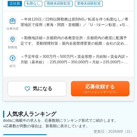
■モデル年収：
正社員
転勤なし
職種未経験歓迎
業種未経験歓迎
年収570万円 ／ 34歳 経験4年 ／経験者（月給31万円+各種手当
+賞与年2回）
年収400万円 ／ 24歳 経験1年 ／未経験入社（月給21.7万円＋各種
～年休120日／22時以降勤務は原則NG／転居を伴う転勤なし／希
手当＋賞与年2回）
望地区で採用（東海・関西・首都圏）／「U・Iターン歓迎」※引越
年収500万円 ／ 28歳 経験4年 ／未経験入社（月給27万円＋各種手
仕事内容
費用全額会社負担制度あり～
当＋賞与年2回）
＜勤務地詳細＞京都府内の各教室住所：京都府内の教室に配属予
≪浜学園の想い≫
定です。 受動喫煙対策：屋内全面禁煙変更の範囲：会社の定める
子どもたちが自ら考え、学ぶよろこびを知り、目標達成の達成感
勤務地
事業所
■魅力：
を重ねていく――その営みを支えるのが私たちの授業です。
・平均勤続年数13年、平均年収も570万と働きやすい環境です。
＜予定年収＞300万円～500万円＜賃金形態＞月給制＜賃金内訳＞
月額（基本給）：235,000円～350,000円＜月給＞235,000円～
・完全復習主義：毎回の復習テストで定着を確認し、結果に応じ
■職務の特徴：
給与
350,000円＜昇給有無＞有＜残業手当＞有＜給与補足＞※能力・経
て丁寧に支援。いわば教育版PDCAを回し続けます。
・生徒の指導や保護者対応等に関しては運営スタッフが行います
験によって、前職給与保証あり■年収例：600万円／入社10年（月
・1教科専任制：講師の個性×浜学園のシステムで質の高い授業を
が、授業時間以外も生徒の相談に乗ったりする等、生徒とコミュ
給42万円＋賞与）480万円／入社5年（月給34万円＋賞与）賃金は
実現。
ニケーションをとり、より良い学びの環境を作り上げていく事が
あくまでも目安の金額であり、選考を通じて上下する可能性があ
・分業制：教室運営は専任スタッフが担当。あなたは“教える”こと
応募依頼する
期待されます。
気になる
ります。月給(月額)は固定手当を含めた表記です。
に専念できます。
（エージェントサービス）
・同社には複数のベテラン講師がいます。そのベテラン講師の授
業を繰り返し見学し、基礎から授業の進め方を身に付けていくこ
“経験を問わない採用にこだわるのは、社会で培った「課題を“な
とができるため、未経験の方でも安心して業務に取り組むことが
ぜ”で解く力」と、それを第三者に伝える説明力が、子どもたちの
できます。また、教科指導研究会では定期的に担当科目の研修も
学びを飛躍させると確信しているからです。
人気求人ランキング
行っているため、自身の知識を深め、スキルを磨くことができま
未経験でも心配はいりません。出身大学や学部も全く問いませ
dodaに掲載中の求人を、応募数順にランキング形式でご紹介します。
す。業務を通じて経験を積むことにより、将来的には超難関校を
ん。社内講師資格の取得まであなたのペースで伴走します。”
※応募数が同数の場合は、新着順に表示しています。
目指す灘特進コースの講師や、各教科の指導方針を決定する教務
更新日：
2026/8/9（日）
主任等へのキャリアパスがあります。
■仕事概要