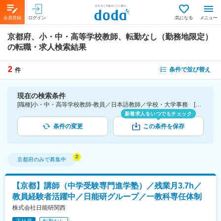
会員登録
ログイン
気になる
メニュー
京都府、小・中・高等学校教師、転勤なし（勤務地限定）
の転職・求人検索結果
2
条件で並び替え
件
現在の検索条件
[職種]小・中・高等学校教師-教員／日本語教師／学校・大学事務 [勤務地]京都府 [こだわり条件ピックアップ]転勤なし（勤務地限定） [詳細条件](募集・採用情報)転勤なし（勤務地限定）
新着求人をいつでもチェック
条件の変更
この条件を保存
京都府
のみで募集中
【京都】講師（中学受験専門進学塾）／残業月3.7h／
教員経験者活躍中／日能研グループ／一教科専任体制
株式会社日能研関西