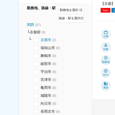
【京都】
勤務地、路線・駅
勤務地を選択
New
路線・駅を選択
関西
(
27
)
京都府
(
5
)
仕事
京都市
(
2
)
福知山市
(
0
)
対象
舞鶴市
(
0
)
勤務地
綾部市
(
0
)
宇治市
(
0
)
給与
宮津市
(
0
)
亀岡市
(
0
)
事業
城陽市
(
0
)
向日市
(
0
)
長岡京市
(
0
)