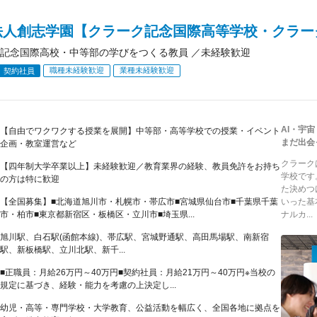
法人創志学園【クラーク記念国際高等学校・クラー
記念国際高校・中等部の学びをつくる教員 ／未経験歓迎
職種未経験歓迎
業種未経験歓迎
契約社員
AI・宇
【自由でワクワクする授業を展開】中等部・高等学校での授業・イベント
まだ出会
企画・教室運営など
クラーク
【四年制大学卒業以上】未経験歓迎／教育業界の経験、教員免許をお持ち
学校です
の方は特に歓迎
た決めつ
【全国募集】■北海道旭川市・札幌市・帯広市■宮城県仙台市■千葉県千葉
いった基
市・柏市■東京都新宿区・板橋区・立川市■埼玉県...
ナルカ...
旭川駅、白石駅(函館本線)、帯広駅、宮城野通駅、高田馬場駅、南新宿
駅、新板橋駅、立川北駅、新千...
■正職員：月給26万円～40万円■契約社員：月給21万円～40万円※当校の
規定に基づき、経験・能力を考慮の上決定し...
幼児・高等・専門学校・大学教育、公益活動を幅広く、全国各地に拠点を