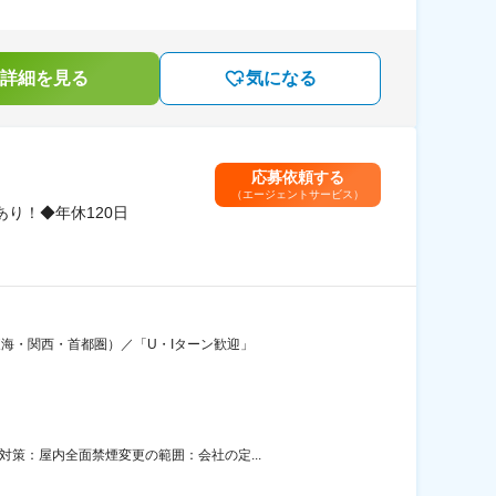
詳細を見る
気になる
応募依頼する
（エージェントサービス）
り！◆年休120日
東海・関西・首都圏）／「U・Iターン歓迎」
策：屋内全面禁煙変更の範囲：会社の定...