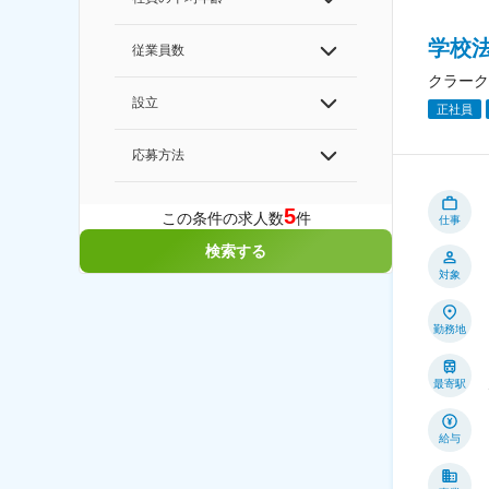
学校
従業員数
クラーク
設立
正社員
応募方法
5
この条件の求人数
件
仕事
検索する
対象
勤務地
最寄駅
給与