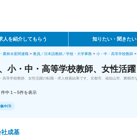
求人を紹介してもらう
知りたい・聞きたい
ントサービス
転職ノウハウ
・農林水産関連職
教員／日本語教師／学校・大学事務
小・中・高等学校教師
、小・中・高等学校教師、女性活躍
サービス
データで見る転職
・高等学校教師、女性活躍の転職・求人検索結果です。京都市、福知山市、舞鶴市
ーエージェントサービス
コラム・インタビュー
件中
1～5
件
を表示
転職Q&A
(
3
)
募集中
会社成基