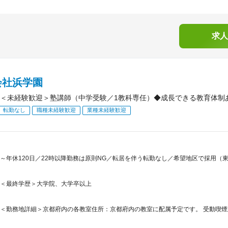
求人
会社浜学園
＜未経験歓迎＞塾講師（中学受験／1教科専任）◆成長できる教育体制あ
転勤なし
職種未経験歓迎
業種未経験歓迎
～年休120日／22時以降勤務は原則NG／転居を伴う転勤なし／希望地区で採用（
＜最終学歴＞大学院、大学卒以上
＜勤務地詳細＞京都府内の各教室住所：京都府内の教室に配属予定です。 受動喫煙対