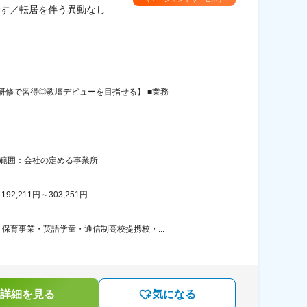
す／転居を伴う異動なし
修で習得◎教壇デビューを目指せる】 ■業務
の範囲：会社の定める事業所
11円～303,251円...
育事業・英語学童・通信制高校提携校・...
詳細を見る
気になる