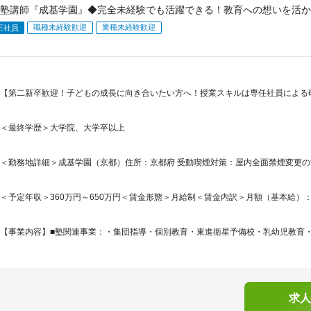
塾講師『成基学園』◆完全未経験でも活躍できる！教育への想いを活か
職種未経験歓迎
業種未経験歓迎
正社員
【第二新卒歓迎！子どもの成長に向き合いたい方へ！授業スキルは専任社員による研
＜最終学歴＞大学院、大学卒以上
＜勤務地詳細＞成基学園（京都）住所：京都府 受動喫煙対策：屋内全面禁煙変更
＜予定年収＞360万円～650万円＜賃金形態＞月給制＜賃金内訳＞月額（基本給）：192,2
【事業内容】■塾関連事業：・集団指導・個別教育・東進衛星予備校・乳幼児教育・保
求人