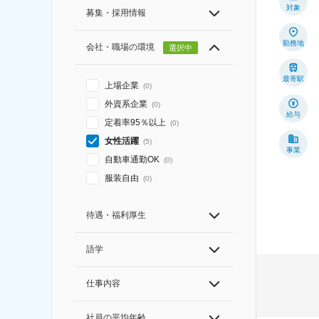
対象
募集・採用情報
勤務地
会社・職場の環境
選択中
最寄駅
上場企業
(
0
)
外資系企業
(
0
)
給与
定着率95％以上
(
0
)
女性活躍
(
5
)
事業
自動車通勤OK
(
0
)
服装自由
(
0
)
待遇・福利厚生
語学
仕事内容
社員の平均年齢