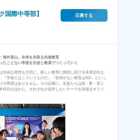
ク国際中等部】
応募する
宙・海外登山。未来を先取る先進教育
ったことない学校を生徒と教員でつくっていく
は自由な発想を大切に、新しい教育に挑戦し続ける未来志向な
。「学校とはこういうものだ」「前例がない教育はNG」といっ
けや障壁はありません。その証拠に、生徒たちは国・数・英と
本科目のほかに、それぞれが追求したいテーマを深掘るオリジ