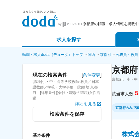
京都府の転職・求人情報を掲載中
求人を探す
詳細条件から探す
エージェ
転職・求人doda（デューダ）トップ
関西
京都府
公務員・教員
京都府
新着求人から探す
スカウト
[
]
現在の検索条件
条件変更
京都府、小・中
[職種]小・中・高等学校教師-教員／日本
求人特集から探す
パートナ
語教師／学校・大学事務 [勤務地]京都
5
府 [詳細条件](会社・職場の環境)女性活
該当求人数
躍
詳細を見る
京都府のみで
検索条件を保存
株式
基本条件