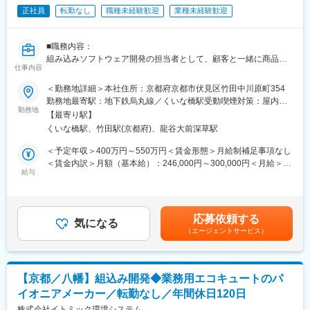
設計を含むソフトウェアアークテクチャー設計
正社員
転勤なし
職種未経験歓迎
業種未経験歓迎
・イメージセンサー・画像処理・AIを含むセンシング処理の性能
協調設計
・電子カメラ用ファームウェア・制御ソフトウェア設計・実装
■職務内容：
※得意領域と練度に応じて業務をご担当頂きます
組み込みソフトウェア開発の担当者として、顧客と一緒に商品仕
仕事内容
様を試行錯誤しながら作成し、新機構・アイデアの発案から決
■想定ポジション：
定、開発、設計、評価、量試などをお任せします。
＜勤務地詳細＞本社住所：京都府京都市伏見区竹田中川原町354
十人規模程度までの開発プロジェクトを推進する開発テーマリー
勤務地最寄駅：地下鉄烏丸線／くいな橋駅受動喫煙対策：屋内全
ダー
■同社の製品フロー：
勤務地
面禁煙
【最寄り駅】
顧客から依頼された商品イメージを２～3年かけて、顧客と一緒に
■魅力・やりがい：
くいな橋駅、竹田駅(京都府)、龍谷大前深草駅
企画、そして弊社で機器開発/設計を行い、顧客評価承認後、弊社
それぞれの画像センシングに対するコアコンピタンスを活かし、
の責任のもと協力会社で量産化までを担当します。
＜予定年収＞400万円～550万円＜賃金形態＞月給制補足事項なし
生成AIを最大限内部活用しながらも個々人のアイデアを技術に変
＜賃金内訳＞月額（基本給）：246,000円～300,000円＜月給＞
換しチームで束ねることで高付加価値なソフトウェアとして具現
■組織構成：
給与
246,000円～300,000円＜昇給有無＞有＜残業手当＞有＜給与補足
化していく点にやりがいを感じて頂けると信じています。
ソフトウェア開発には６名男性２名女性の計８名が在籍していま
＞■昇給：年1回（5月）■賞与：年2回（6月・12月）※平均4.2～6
す。年齢は２０代から50代までほぼ均等に揃っています。社員の
ヶ月程度／年（業績による）※入社1年目の賞与は1回となりま
■働き方：
中には関東などの出身者もおり、働きやすさと技術力・実績など
す。賃金はあくまでも目安の金額であり、選考を通じて上下する
残業は月平均20時間時間程度ですが、直接的な開発テーマ外の時
応募依頼する
に魅力を感じ全国の機電メーカーなどからエンジニアが入社して
気になる
可能性があります。月給(月額)は固定手当を含めた表記です。
間を創出し自分たちの技術領域の拡大や深化へ時間を使用するこ
（エージェントサービス）
います。
とを重視します。
業務場所は基本的には自社拠点ですが、期間限定でお客様の拠点
■働きやすい環境：
へ駐在する場合もあります。
当社は2019年に社員の心身の健康に寄り添う経営を行う企業に与
プライベートと仕事のメリハリをつけるために、フレックスタイ
【京都／八幡】組込み開発◆業務用エコキュートのパ
えられる「健康経営優良企業」に認定されました。実際の会社全
ムや在宅勤務を上長が了解の基で活用頂けます。
イオニアメーカー／転勤なし／年間休日120日
体の月平均残業は3.1時間、フレックスタイム制や時間単位の有
給、技術者にも在宅勤務を採用しています。来年にはくるみんを
株式会社イトミック環境システム