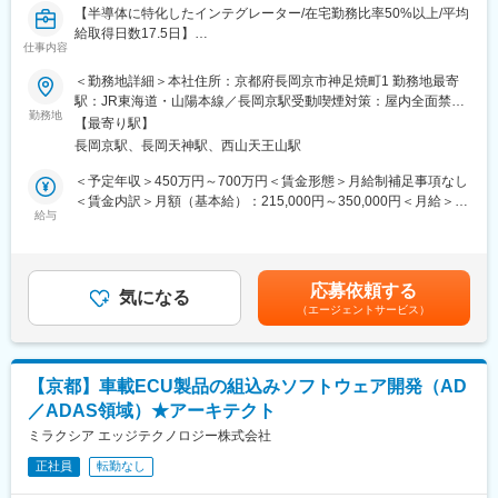
小型化技術の本質と向き合えます。処理速度や消費電力などを考
【半導体に特化したインテグレーター/在宅勤務比率50%以上/平均
慮した最適値を追求し、自動運転や産業用ロボ向けなどで最先端
給取得日数17.5日】
領域に挑戦できます。
仕事内容
■業務概要：
＜勤務地詳細＞本社住所：京都府長岡京市神足焼町1 勤務地最寄
■働き方：
車載向けボディ系・電源系制御に関する組み込みソフトウェアの
駅：JR東海道・山陽本線／長岡京駅受動喫煙対策：屋内全面禁煙
残業は月平均20時間時間程度ですが、直接的な開発テーマ外の時
設計、開発、評価を担当いただきます。
勤務地
変更の範囲：会社の定める事業所
間を創出し自分たちの技術領域の拡大や深化へ時間を使用するこ
【最寄り駅】
とを重視します。
長岡京駅、長岡天神駅、西山天王山駅
【業務詳細】
業務場所は基本的には自社拠点ですが、期間限定でお客様の拠点
社内のプロジェクトリーダー・サブリーダーと連携しながら、以
＜予定年収＞450万円～700万円＜賃金形態＞月給制補足事項なし
へ駐在する場合もあります。
下のような組み込みソフトウェア開発業務に携わっていただきま
＜賃金内訳＞月額（基本給）：215,000円～350,000円＜月給＞
プライベートと仕事のメリハリをつけるために、フレックスタイ
す。
給与
215,000円～350,000円＜昇給有無＞有＜残業手当＞有＜給与補足
ムや在宅勤務を上長が了解のもとで活用頂けます。
・新規機能の要求分析、設計、設計補助、実装、評価
＞※詳細は年齢や経験を考慮の上、同社規定により決定します。※
・ 既存機能の修正や改良、動作確認
同社はグレード制のため、それぞれによって月収・賞与が異なり
変更の範囲：会社の定める業務
・ チーム内レビューや顧客説明への参加
ます。■昇給：年1回■賞与：年2回賃金はあくまでも目安の金額で
応募依頼する
市販開発ツール導入や社内効率化ツール等（生成AI活用含む）の
気になる
あり、選考を通じて上下する可能性があります。月給(月額)は固定
（エージェントサービス）
構築・導入
手当を含めた表記です。
・ 他部門との技術的なやり取り
┗ 顧客先での技術支援
経験・習熟度に応じて、できる範囲から段階的に業務をお任せし
【京都】車載ECU製品の組込みソフトウェア開発（AD
ます。
／ADAS領域）★アーキテクト
■想定ポジション：
ミラクシア エッジテクノロジー株式会社
これまでのスキルや経験に応じ、開発工程や機能をご担当いただ
正社員
転勤なし
きます。