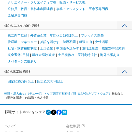
クリエイター・クリエイティブ職
販売・サービス職
公務員・教員・農林水産関連職
事務・アシスタント
医療系専門職
金融系専門職
ほかのこだわり条件で探す
第二新卒歓迎
外資系企業
年間休日120日以上
フレックス勤務
管理職・マネジャー
英語を活かす
学歴不問
服装自由
女性活躍
社宅・家賃補助制度
上場企業
中国語を活かす
退職金制度
残業20時間未満
完全週休2日制
職種未経験歓迎
土日祝休み
原則定時退社
海外出張あり
U・Iターン支援あり
ほかの固定給で探す
固定給25万円以上
固定給35万円以上
転職・求人doda（デューダ）トップ
関西
京都府
技術職（組み込みソフトウェア）
転勤なし
（勤務地限定）の転職・求人情報
転職サイト dodaをシェア
ヘルプ
会社概要