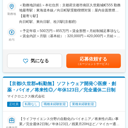
・プラスチック成形品取出ロボット、パレタイジングロボットの
製造現場を支えています。
＜勤務地詳細1＞本社住所：京都府京都市南区久世殿城町555 勤務
コントローラソフトウェア開発
地最寄駅：東海道本線／向日町駅受動喫煙対策：屋内全面禁煙＜
・開発全体のマネージメント（人的マネジメントも含む）
勤務地
■主要顧客：
勤務地詳細2＞テクニカルセンター住所：京都府京都市南区久世築
【最寄り駅】
・主力は半導体業界ですが、そのほか電子部品、電機、自動車、
山町487 勤務地最寄駅：東海道本線／桂川駅受動喫煙対策：屋内
向日町駅、東向日駅、桂川駅(京都府)
※月1～2回程度の出張が発生します。
医療、環境、セキュリティ等様々な業界と取引をしています。複
全面禁煙変更の範囲：会社の定める事業所
■組織構成：
数業界と取引をしているため、業績が安定しています。
＜予定年収＞500万円～855万円＜賃金形態＞月給制補足事項なし
開発本部制御開発部は、幹部3名、スタッフ16名で構成されてお
・やりたい仕事で社会に貢献をモットーに、社員が働きやすい、
＜賃金内訳＞月額（基本給）：320,000円～420,000円＜月給＞
ります。
給与
実力を発揮しやすい環境づくりに力を入れています。
320,000円～420,000円＜昇給有無＞有＜残業手当＞有＜給与補足
■働く環境の整備について：
＞上記給与は、実務の場合の金額です。上記年収には、月30時間
同社では2017年9月に「働き方支援チーム」を発足し社員の働き
■やりがい
の残業代を含みます。給与詳細は経験・能力を考慮の上、決定し
やすい環境の推進を進めております。2018年の経団連「働き方改
◆オーダーメイドで設計製作するため、仕様の提案など上流工程
ます。※幹部職として採用の場合は以下の通りです。月給45万円
応募依頼する
革事例集」にも取り上げられております。具体的な環境変化とし
気になる
から携わり、裁量の大きな仕事ができます。
～60万円（想定年収：825万円～1,225万円）賃金はあくまでも目
（エージェントサービス）
ては、新本社工場を2016年に竣工しており、働きやすさに配慮し
◆半導体・自動車・医療など様々な業界の大手メーカーと取引を
安の金額であり、選考を通じて上下する可能性があります。月給
た設計になっております。例として、200人を収容できる食堂
しており、
(月額)は固定手当を含めた表記です。
や、社員同士のコミュニケーションが取りやすいよう設計された
業界最先端の技術に携わることができます。
オフィス、健康診断室を設置し産業医が常駐する等を整備してお
◆装置全体を自社内で設計製作するため、機械や制御、電気など
【京都/久世郡※転勤無】ソフトウェア開発◇医療・創
ります。また、「1日20分業務効率化運動」「社員のあったらい
各分野の技術者と関わる機会が多く、自然と専門知識が広がる環
薬・バイオ／将来性◎／年休123日／完全週休二日制
いなを改善活動に反映」等で、効率的かつ長く働く事のできる環
境です。
境整備を進めております。
マイクロニクス株式会社
■同社の特徴：
変更の範囲：会社の定める業務
正社員
転勤なし
職種未経験歓迎
業種未経験歓迎
・身近にあるスマートフォンや薄型テレビ、自動車部品等あらゆ
るところで活用されるプラスチックは、その成形において重要な
役割を果たすのが取出ロボットです。現在世界各国でニーズに応
【ライフサイエンス分野の自動化のパイオニア／将来性の高い事
じた高い機能性、省エネ性を兼ね備えたプラスチック射出成形品
業／完全週休2日制／年休123日／残業月20Hほど／マイカー通勤
取出ロボットを販売し、業界をリードしています。
仕事内容