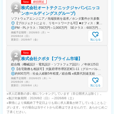
締切間近
New
変更の範囲：会社の定める業務
株式会社オートテクニックジャパン(ニッコ
ンホールディングスグループ)
ソフトウェアエンジニア／先端技術を追求／ホンダ案件が大多数
【プロジェクトにより、リモートワークも可】■オフィス：東京都港区虎ノ門1-17-1 虎ノ門ヒルズ ビジネスタワー15階※虎ノ門駅・虎ノ門ヒルズ駅から徒歩5分勤務地は、東京都内を中心とした首都圏エリアとなります。顧客先オフィスでの勤務がメインとなります。※勤務地・職種のご希望がございましたら面接時にご相談ください。【主要顧客】本田技研工業株式会社／株式会社本田技術研究所／日産自動車株式会社／三菱自動車工業株式会社／株式会社ホンダアクセス／株式会社ホンダ・レーシング／ボッシュ株式会社／武蔵精密工業株式会社／Astemo株式会社／Honda R&D America,Inc.…など
PM・PLクラス：700万円～1,000万円 SEクラス：600万円～700万円
掲載予定期間：
2026/8/3（月）
〜
2026/8/16（日）
気になる
更新日：
2026/8/7（金）
New
株式会社クボタ【プライム市場】
総合職（機械設計・電気設計・ソフトフェア設計）／年休125日
【在宅勤務も相談可】大阪府堺市堺区匠町1-11（グローバル技術研究所）および必要に応じて従業員の自宅（※）※テレワークは規程やガイドラインに則り行うことができます。＜アクセス＞南海本線・堺駅からバス20分南海高野線・堺東駅からバス25分JR阪和線・堺市駅からバス30分※敷地内禁煙（屋内・屋外喫煙可能場所あり）
約600万円：社会人経験5年程度／総合職 ※残業代別途支給 約750万円：社会人経験10年程度／総合職 ※残業代別途支給
掲載予定期間：
2026/6/25（木）
〜
2026/8/26（水）
気になる
更新日：
2026/8/4（火）
※求人応募数の多い順にランキングしています（非公開求人は除く）。
※集計対象期間：2026/8/2（日）～2026/8/8（土）
※事情により掲載終了予定日よりも前に求人募集が終了していることもご
ざいます。その場合は当サイトから応募はできませんので、あらかじめご
了承ください。