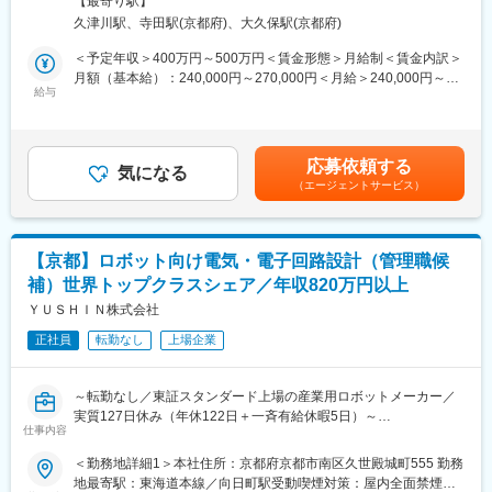
【最寄り駅】
器・装置の開発・製造に携わる当社で、以下いずれかの業務をお
久津川駅、寺田駅(京都府)、大久保駅(京都府)
任せいたします。
変更の範囲：会社の定める業務
※実務未経験の方やご経験が短い方には、丁寧にお教えします！
＜予定年収＞400万円～500万円＜賃金形態＞月給制＜賃金内訳＞
月額（基本給）：240,000円～270,000円＜月給＞240,000円～
（1）PCソフトウェア
給与
270,000円＜昇給有無＞有＜残業手当＞有＜給与補足＞※上記年収
・機器通信、測定制御などのソフトウェア開発
（20時間の想定残業代含む）は目安であり、詳細はスキル・経験
※開発言語：VB.NET または C#
を考慮し決定いたします。■賞与：年2回（6月・12月）※過去実績
検査装置の通信や測定制御を行うアプリケーションソフトウェ
4ヶ月程度■昇給：年1回（7月）賃金はあくまでも目安の金額であ
応募依頼する
アの開発 など
気になる
り、選考を通じて上下する可能性があります。月給(月額)は固定手
（エージェントサービス）
当を含めた表記です。
（2）組込みソフトウェア
・マイコンソフトウェア開発（C言語）
・ハードの制御、PCとの通信
【京都】ロボット向け電気・電子回路設計（管理職候
・マイコン周辺機器のドライバ作成
補）世界トップクラスシェア／年収820万円以上
※タイマ／シリアル通信／AD／LCD／DMAなど
・オシロスコープを使用してのマイコンのデバッグ作業
ＹＵＳＨＩＮ株式会社
・RTOSを使用したアプリ開発 など
正社員
転勤なし
上場企業
ハードの制御やPCとの通信を行うマイコンソフトウェアの開
発 など
～転勤なし／東証スタンダード上場の産業用ロボットメーカー／
■取扱製品
実質127日休み（年休122日＋一斉有給休暇5日）～
産業用電子機器（半導体や電子部品の検査装置、自動化・省力化
仕事内容
■業務概要
装置）
世界トップクラスシェアを誇るプラスチック射出成形品取出ロボ
＜勤務地詳細1＞本社住所：京都府京都市南区久世殿城町555 勤務
※お客様の要望に合わせたオーダーメイドのものづくりで、様々な
ットおよび自動化装置・省人化設備の電気・電子回路設計を担当
地最寄駅：東海道本線／向日町駅受動喫煙対策：屋内全面禁煙＜
製造現場を支えています。