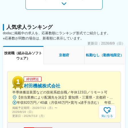
る役割です。
■業務詳細
・顧客（または潜在顧客）との直接折衝
→要件ヒアリング、仕様調整、進捗報告、課題対応
・顧客提出用ドキュメント(要件定義書、設計書、報告書)のレビュ
人気求人ランキング
ー
dodaに掲載中の求人を、応募数順にランキング形式でご紹介します。
・システム/ソフトウェアアーキテクチャ設計に関する意思決定
※応募数が同数の場合は、新着順に表示しています。
・外部ベンダーとの共同設計・共同開発の推進
更新日：
2026/8/9（日）
・開発チームのリソース計画・優先順位付け
・販路先検討プロジェクトのマネジメント
技術職（組み込みソフト
京都府
転勤なし（勤務地限定）
ウェア）
＜商材について＞
レーザーで風の動きを捉える装置と取得したデータをもとに、最
適な運航ルートや安全判断を支援するソフトウェアを製造・販売
するメーカーです。
締切間近
防衛分野をはじめ、複数産業で活用が進んでいます。
村田機械株式会社
半導体搬送装置などの技術系総合職／年休123日／リモート可
■組織について
【担当業務により配属先を決定】愛知県・三重県・京都府・東京都・福岡県の各拠点＜配属先＞ ＼犬山、伊勢は積極採用中／■機械設計（犬山、伊勢、名古屋）※名古屋勤務の場合は、犬山もしくは伊勢で3カ月～1年研修を予定■電気設計（犬山、伊勢、名古屋、京都、福岡）※京都・名古屋・福岡勤務の場合は、犬山もしくは伊勢で3カ月～1年研修を予定■組み込みソフト設計（犬山、伊勢、京都、豊橋）※京都勤務の場合は、犬山・伊勢で3カ月～1年研修を予定■ソフトウェア開発（伊勢、名古屋、豊橋、京都、東京）名古屋・東京・京都勤務の場合は、下記の場所・期間にて研修を受けていただきます。・名古屋勤務：出張ベース（豊橋事業所または犬山事業所）（3カ月～1年程度）・東京勤務：豊橋事業所または犬山事業所（3カ月～1年程度）・京都勤務：豊橋事業所または伊勢事業所（3カ月～1年程度）※マイカー通勤OK（名古屋・豊橋・東京・福岡以外）／駐車場完備※個人の熟練度等により、研修期間は延長・短縮の場合あり※海外出張の可能性あり※受動喫煙対策制度あり
・現在組込ソフトウェア開発を行っているのは4名です。フラット
年収820万円／40歳（月収46万円+賞与 ※諸手当含む） 年収760万円／35歳（月収42万円+賞与 ※諸手当含む）
に議論できる環境で、テックリード（40代前半）を中心に、年次
掲載予定期間：
に関係なく意見を発信できる風土です。
2026/7/13（月）
〜
2026/8/16（日）
・製品や現在のシステムについてはテックリードの社員より、レ
気になる
更新日：
2026/7/13（月）
クチャーをしますので、ご安心ください。