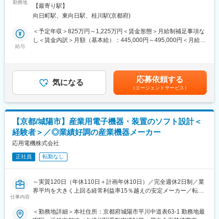
いただきます。
勤務地
勤務地詳細2＞テクニカルセンター住所：京都府京都市南区久世築
【最寄り駅】
ロボット制御用ハードウェアの開発から制御ボックス設計、機体
山町487 勤務地最寄駅：東海道本線／桂川駅受動喫煙対策：屋内
■主要顧客：
向日町駅、東向日駅、桂川駅(京都府)
配線設計まで幅広く携わり、新製品開発の上流工程から量産化ま
全面禁煙変更の範囲：会社の定める事業所
・主力は半導体業界ですが、そのほか電子部品、電機、自動車、
で一貫して担当いただきます。
＜予定年収＞825万円～1,225万円＜賃金形態＞月給制補足事項な
医療、環境、セキュリティ等様々な業界と取引をしています。複
し＜賃金内訳＞月額（基本給）：445,000円～495,000円＜月給＞
数業界と取引をしているため、業績が安定しています。
＜具体的な業務内容＞
給与
445,000円～495,000円＜昇給有無＞有＜残業手当＞有＜給与補足
・やりたい仕事で社会に貢献をモットーに、社員が働きやすい、
・マイコン搭載制御基板の回路設計（デジタル回路・電源回路・
＞※上記給与は、実務の場合の金額です。上記年収には、月30時
実力を発揮しやすい環境づくりに力を入れています。
I/O回路等）
間の残業代を含みます。※給与詳細は経験・能力を考慮の上、決定
・ロボットおよび自動化装置向け制御ボックスの電気設計
します。賃金はあくまでも目安の金額であり、選考を通じて上下
■やりがい
応募依頼する
・モータ、センサ、エンコーダ等の制御回路設計
気になる
する可能性があります。月給(月額)は固定手当を含めた表記です。
◆オーダーメイドで設計製作するため、仕様の提案など上流工程
（エージェントサービス）
・ロボット機体のハーネス設計、配線設計
から携わり、裁量の大きな仕事ができます。
・試作機の評価、動作検証、不具合解析および設計改善
◆半導体・自動車・医療など様々な業界の大手メーカーと取引を
・国内外拠点や顧客先での技術検証・立上げ支援（月1～2回程度
しており、
の出張あり）
業界最先端の技術に携わることができます。
【京都/城陽市】産業用電子機器・装置のソフト設計＜
◆装置全体を自社内で設計製作するため、機械や制御、電気など
経験者＞／◎業績好調の産業機器メーカー
※ご経験に応じて、開発チームのマネジメントやプロジェクト管理
各分野の技術者と関わる機会が多く、自然と専門知識が広がる環
もお任せしたいと考えており、将来的には組織運営を担う管理職
応用電機株式会社
境です。
候補としての活躍を期待しています。
正社員
転勤なし
■組織構成：
開発本部制御開発部は、幹部3名、スタッフ16名で構成されてお
～実質120日（年休110日＋計画年休10日）／完全週休2日制／業
ります。
界平均を大きく上回る経常利益率15％越えの安定メーカー／転勤
仕事内容
なし～
■働く環境の整備について：
＜勤務地詳細＞本社住所：京都府城陽市平川中道表63-1 勤務地最
同社では2017年9月に「働き方支援チーム」を発足し社員の働き
■業務内容：