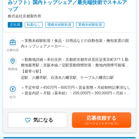
・介護用 電子器具 制御ユニット
みソフト）国内トップシェア／最先端技術でスキルア
ップ
詳細
株式会社京都製作所
設備故障予知 IMU制御基板
ペルチェ素子制御基板
正社員
転勤なし
職種未経験歓迎
業種未経験歓迎
自動開閉窓（天窓等） 温度雨監視システム制御基板
宇宙大気計測可能超真空計
情報漏洩防止 USBセキュリティーシールド基板
～実務未経験歓迎！食品・日用品などの自動包装・梱包装置の国
ジャイロ、加速度センサ、振動計測ユニット
内トップシェアメーカー～
仕事内容
ワイヤレスBLE（Bluetooth Low Energy）通信 pH計制御ユニッ
■業務内容：
ト
同社は梱包・包装装置の国内トップシェアであり、完全オーダー
＜勤務地詳細＞本社住所：京都府京都市伏見区淀美豆町377-1 勤
ワイヤレスマットセンサー制御基板
メイドで“世界に1台しかない機械”を開発しています。
務地最寄駅：京阪本線／淀駅受動喫煙対策：敷地内喫煙可能場所
製品検査装置 検査結果データ遠隔サーバークラウド管理システ
新規技術開発のメンバーに入っていただき、社内での新規技術開
勤務地
あり変更の範囲：本文参照
【最寄り駅】
ム
発（組み込みソフト）を担当いただきます。
淀駅、八幡市駅、石清水八幡宮駅、ケーブル八幡宮口駅
姿勢バランス可視化機器
【変更の範囲：なし】
鉄道用制御基板
＜予定年収＞450万円～600万円＜賃金形態＞月給制特記事項なし
鉄道用照明
■京都製作所にしかできない技術：
＜賃金内訳＞月額（基本給）：200,000円～300,000円＜月給＞
エントランス用照明器具
・1分間に60～1200個を搬送する高速かつ高精度な生産設備装置
給与
200,000円～300,000円＜昇給有無＞有＜残業手当＞有＜給与補足
を開発します。
＞※上記年収は目安であり、詳細はスキル・経験を考慮し決定いた
■FA機器大枠
・他社ではできない技術が必要な設備を得意としており、新しい
します。■賞与：年2回（5ヶ月分※業績賞与は除く）■昇給：年1回
・セキュリティ センサ機器 用検査装置
発想や夜会技術力を組み合わせることで、独自の設備を作ること
（毎年4月）賃金はあくまでも目安の金額であり、選考を通じて上
応募依頼する
・光半導体、光センサ用 検査装置
ができます。
気になる
下する可能性があります。月給(月額)は固定手当を含めた表記で
（エージェントサービス）
・FA搬送システム
す。
■扱う製品：
平行光LED特性検査治具
日用品（食品、医薬品、サニタリー品など）を自動包装する機械