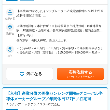
す。
進化の速いモビリティ分野で、新しい機能開発に挑戦しながら社
会的価値の高い製品づくりに携われる点が大きなやりがいです
【半導体に特化したインテグレーター/在宅勤務比率50%以上/平均
給取得日数17.5日】
■働き方：
仕事内容
残業は月平均20時間～30時間程度です。
■業務概要：
＜勤務地詳細＞本社住所：京都府長岡京市神足焼町1 勤務地最寄
自社拠点での開発となりますが、開発フェーズや状況に応じて顧
車載AD/ADAS向けECUソフトウェア開発にてAD/ADASの各種機
駅：JR東海道・山陽本線／長岡京駅受動喫煙対策：屋内全面禁煙
客先へ出張はあります。慣れるまでは先輩社員と同行し、サポー
能開発、車載通信機能（CAN,Ether）の設計・実装・評価を行っ
勤務地
変更の範囲：会社の定める事業所
ト体制のもとで対応します。
【最寄り駅】
ております。
子育て・介護・家庭等の事情により業務時間をシフトして頂くこ
長岡京駅、長岡天神駅、西山天王山駅
とは可能です。
【業務詳細】
＜予定年収＞450万円～700万円＜賃金形態＞月給制補足事項なし
社内のプロジェクトリーダー・サブリーダーと連携しながら、以
＜賃金内訳＞月額（基本給）：215,000円～350,000円＜月給＞
変更の範囲：会社の定める業務
下のような組み込みソフトウェア開発業務に携わっていただきま
給与
215,000円～350,000円＜昇給有無＞有＜残業手当＞有＜給与補足
す。
＞※詳細は年齢や経験を考慮の上、同社規定により決定します。※
・ 新規機能の要求分析、設計、設計補助、実装、評価
同社はグレード制のため、それぞれによって月収・賞与が異なり
・ 既存機能の修正や改良、動作確認
ます。■昇給：年1回■賞与：年2回賃金はあくまでも目安の金額で
応募依頼する
・ チーム内レビューや顧客説明への参加
気になる
あり、選考を通じて上下する可能性があります。月給(月額)は固定
（エージェントサービス）
・ 市販開発ツール導入や社内効率化ツール等（生成AI活用含む）
手当を含めた表記です。
の構築・導入
・ 他部門との技術的なやり取り
┗ 顧客先での技術支援
【京都】産業分野の画像センシング開発※グローバル半
経験・習熟度に応じて、できる範囲から段階的に業務をお任せし
導体メーカーグループ／年間休日127日／在宅可
ます。
ミラクシア エッジテクノロジー株式会社
■魅力・やりがい：