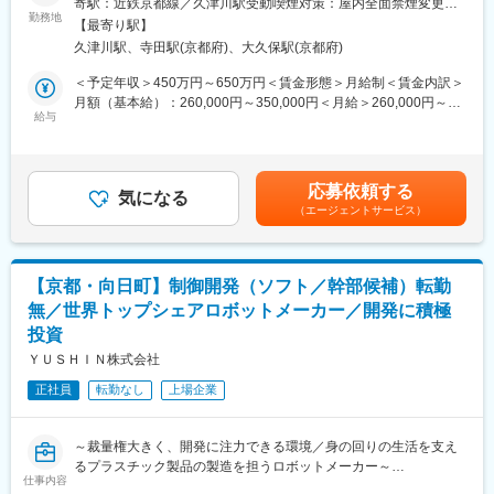
寄駅：近鉄京都線／久津川駅受動喫煙対策：屋内全面禁煙変更の
やすい環境の推進を進めております。2018年の経団連「働き方改
工場における計測、検査装置や自動化装置などの産業用電子機
勤務地
範囲：会社の定める事業所
革事例集」にも取り上げられております。具体的な環境変化とし
【最寄り駅】
器・装置の開発・製造に携わる当社で、以下いずれかの業務をお
ては、新本社工場を2016年に竣工しており、働きやすさに配慮し
久津川駅、寺田駅(京都府)、大久保駅(京都府)
任せいたします。
た設計になっております。例として、200人を収容できる食堂
※ご経験・希望を考慮して決定します。
＜予定年収＞450万円～650万円＜賃金形態＞月給制＜賃金内訳＞
や、社員同士のコミュニケーションが取りやすいよう設計された
月額（基本給）：260,000円～350,000円＜月給＞260,000円～
オフィス、健康診断室を設置し産業医が常駐する等を整備してお
（1）PCソフトウェア
給与
350,000円＜昇給有無＞有＜残業手当＞有＜給与補足＞※上記年収
ります。また、「1日20分業務効率化運動」「社員のあったらい
・機器通信、測定制御などのソフトウェア開発
（20時間の想定残業代含む）は目安であり、詳細はスキル・経験
いなを改善活動に反映」等で、効率的かつ長く働く事のできる環
※開発言語：VB.NET または C#
を考慮し決定いたします。■賞与：年2回（6月・12月）※過去実績
境整備を進めております。
検査装置の通信や測定制御を行うアプリケーションソフトウェ
4ヶ月程度■昇給：年1回（7月）賃金はあくまでも目安の金額であ
■同社の特徴：
応募依頼する
アの開発 など
気になる
り、選考を通じて上下する可能性があります。月給(月額)は固定手
・身近にあるスマートフォンや薄型テレビ、自動車部品等あらゆ
（エージェントサービス）
当を含めた表記です。
るところで活用されるプラスチックは、その成形において重要な
（2）組込みソフトウェア
役割を果たすのが取出ロボットです。現在世界各国でニーズに応
・マイコンソフトウェア開発（C言語）
じた高い機能性、省エネ性を兼ね備えたプラスチック射出成形品
・ハードの制御、PCとの通信
取出ロボットを販売し、業界をリードしています。
【京都・向日町】制御開発（ソフト／幹部候補）転勤
・マイコン周辺機器のドライバ作成
無／世界トップシェアロボットメーカー／開発に積極
※タイマ／シリアル通信／AD／LCD／DMAなど
変更の範囲：会社の定める業務
投資
・オシロスコープを使用してのマイコンのデバッグ作業
・RTOSを使用したアプリ開発 など
ＹＵＳＨＩＮ株式会社
ハードの制御やPCとの通信を行うマイコンソフトウェアの開
正社員
転勤なし
上場企業
発 など
■取扱製品
～裁量権大きく、開発に注力できる環境／身の回りの生活を支え
産業用電子機器（半導体や電子部品の検査装置、自動化・省力化
るプラスチック製品の製造を担うロボットメーカー～
装置）
仕事内容
■業務内容：制御開発部にて、以下の業務をお任せいたします。
※お客様の要望に合わせたオーダーメイドのものづくりで、様々な