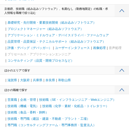
京都府、技術職（組み込みソフトウェア）、転勤なし（勤務地限定）の転職・求
人情報を職種で絞り込む
基礎研究・先行開発・要素技術開発（組み込みソフトウエア）
プロジェクトマネージャー（組み込みソフトウエア）
アプリケーション・ミドルウェア・デバイスドライバ・ファームウェア
品質管理・品質保証・テクニカルサポート（組み込みソフトウエア）
評価・デバッグ（デバッガ―）
ユーザーインタフェース
画像処理
音声処理
プリセールス・アプリケーションエンジニア
コンサルティング（品質・開発プロセスなど）
ほかのエリアで探す
滋賀県
大阪府
兵庫県
奈良県
和歌山県
ほかの職種で探す
営業職
企画・管理
技術職（SE・インフラエンジニア・Webエンジニア）
技術職（機械・電気）
技術職（化学・素材・化粧品・トイレタリー）
技術職（食品・香料・飼料）
技術職・専門職（建設・建築・不動産・プラント・工場）
専門職（コンサルティングファーム・専門事務所・監査法人）