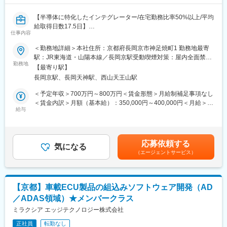
進化の速いモビリティ分野で、新しい機能開発に挑戦しながら社
会的価値の高い製品づくりに携われる点が大きなやりがいです
【半導体に特化したインテグレーター/在宅勤務比率50%以上/平均
給取得日数17.5日】
■働き方：
仕事内容
残業は月平均20時間～30時間程度です。
■業務概要：
＜勤務地詳細＞本社住所：京都府長岡京市神足焼町1 勤務地最寄
自社拠点での開発となりますが、開発フェーズや状況に応じて顧
車載AD/ADAS向けECUソフトウェア開発にてAD/ADASの各種機
駅：JR東海道・山陽本線／長岡京駅受動喫煙対策：屋内全面禁煙
客先へ出張はあります。慣れるまでは先輩社員と同行し、サポー
能開発、車載通信機能（CAN,Ether）のリーダー・サブリーダー
勤務地
変更の範囲：会社の定める事業所（リモートワーク含む）
ト体制のもとで対応します。
【最寄り駅】
子育て・介護・家庭等の事情により業務時間をシフトして頂くこ
長岡京駅、長岡天神駅、西山天王山駅
【業務詳細】
とは可能です。
3名～50名の各種プロジェクトのリーダー・サブリーダーとして
＜予定年収＞700万円～800万円＜賃金形態＞月給制補足事項なし
以下の組み込みソフトウェア開発プロジェクトを推進
＜賃金内訳＞月額（基本給）：350,000円～400,000円＜月給＞
変更の範囲：会社の定める業務
・新規機能の要求分析、設計、設計補助、実装、評価
給与
350,000円～400,000円＜昇給有無＞有＜残業手当＞有＜給与補足
・ 既存機能の修正や改良、動作確認
＞※詳細は年齢や経験を考慮の上、同社規定により決定します。※
・ チーム内レビューや顧客説明
同社はグレード制のため、それぞれによって月収・賞与が異なり
・ 市販開発ツール導入や社内効率化ツール等（生成AI活用含む）
ます。■昇給：年1回■賞与：年2回賃金はあくまでも目安の金額で
応募依頼する
の導入
気になる
あり、選考を通じて上下する可能性があります。月給(月額)は固定
（エージェントサービス）
・ 他部門との技術的なやり取り
手当を含めた表記です。
┗ 顧客との技術折衝
■魅力・やりがい：
【京都】車載ECU製品の組込みソフトウェア開発（AD
次世代のAD/ADAS開発に携わり、車両の安全性や快適性の向上に
／ADAS領域）★メンバークラス
直接貢献できるポジションです。
組み込みソフトウェアの設計・実装・評価まで一貫して関わるこ
ミラクシア エッジテクノロジー株式会社
とで、技術力を高め、技術者として幅広い経験と専門性を磨けま
正社員
転勤なし