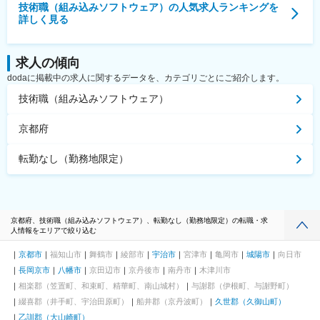
技術職（組み込みソフトウェア）
の人気求人ランキングを
詳しく見る
求人の傾向
dodaに掲載中の求人に関するデータを、カテゴリごとにご紹介します。
技術職（組み込みソフトウェア）
京都府
転勤なし（勤務地限定）
京都府、技術職（組み込みソフトウェア）、転勤なし（勤務地限定）の転職・求
人情報をエリアで絞り込む
京都市
福知山市
舞鶴市
綾部市
宇治市
宮津市
亀岡市
城陽市
向日市
長岡京市
八幡市
京田辺市
京丹後市
南丹市
木津川市
相楽郡（笠置町、和束町、精華町、南山城村）
与謝郡（伊根町、与謝野町）
綴喜郡（井手町、宇治田原町）
船井郡（京丹波町）
久世郡（久御山町）
乙訓郡（大山崎町）