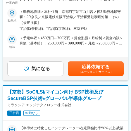
・環境分析、医療検査、バイオ関連機器などにおいて、多様なニ
仕事内容
ルが身につく！～
ーズに応える製品を生み出し続け社会に貢献しています。
＜勤務地詳細＞本社住所：京都府宇治市白川宮ノ後2 勤務地最寄
・設計、製作、販売、保守を一貫して行っており、非常にやりが
■異物混入を防ぐ「選別機」
駅：JR奈良／京阪電鉄京阪宇治線／宇治駅受動喫煙対策：その他
いがあります。
当社が開発、設計、製造を行っている「選別機」は下記のように
勤務地
（■敷地内禁煙（屋外喫煙可能場所あり））変更の範囲：会社の定
・休日が多く、残業時間も短いため、ワークライフバランスを保
【最寄り駅】
多様な製品や場面で使われています。
める事業所
てます。
宇治駅(奈良線)、宇治駅(京阪線)、三室戸駅
・コンビニやスーパーで販売されているサラダ：
・通勤手当、家族手当、住宅手当など福利厚生も充実していま
野菜に虫がついていないか、土がついていないかなどの選別
＜予定年収＞450万円～700万円＜賃金形態＞月給制＜賃金内訳＞
す。
・ペットボトルなどのリサイクル：
月額（基本給）：250,000円～390,000円＜月給＞250,000円～
リサイクル原料以外のものが混ざっていないか選別
給与
390,000円＜昇給有無＞有＜残業手当＞有＜給与補足＞※賃金は経
■配属先の組織構成：
＜詳細＞
験・能力を考慮の上、決定します。■賞与実績：年2回（計4.9ヶ
ソフトウェア開発は10名程で構成されています。
(1)光学式選別機、画像処理選別機…カメラを使って色や形で選別
月）■昇給あり■モデル年収：・5年目（27歳）：530万円・10年
(2)風力選別機…重さで選別
目（36歳）：750万円賃金はあくまでも目安の金額であり、選考
■当社の特徴：
応募依頼する
(3)静電選別機…摩擦帯電現象で選別
気になる
を通じて上下する可能性があります。月給(月額)は固定手当を含め
◎当社は今まで世の中にない機械・装置と自社商品・OEM商品を
（エージェントサービス）
た表記です。
作っています。また積極的に産学連携事業・医工連携推進事業に
■職務内容
も参画し、研究推進に貢献しています。そのベースには全社員の
自社製品を個々の顧客の仕様に合わせてカスタマイズを行ってい
前向きな努力とメカトロ技術・センサー技術、コンピュータ技術
ただきます。
があるからこそ、これらを駆使して数あるテーマを製品化してき
【京都】SoC/LSI/マイコン向け BSP技術及び
＜職務詳細＞
ました。
SecureBSP技術※グローバル半導体グループ
・顧客との打ち合わせ
◎顧客の要望に対して、システム設計、メカ設計、電気設計、ソ
・設計（回路図の変更、仕様検討、UIの修正や変更）
ミラクシア エッジテクノロジー株式会社
フト設計と具体的なモノ造りをする生産技術の総合力に加え、豊
・下請けメーカーとの連携
富な実績、アイデア、納入後も徹底したアフターサービスを含め
正社員
転勤なし
・完成した製品の評価・実験
たフットワークの良いところが弊社の強みです。
※使用言語：Visual C++
◎これからも「社会に役立つモノづくり企業」に成長させるため
※開発は1年程度かかるものが多く、3案件程度並行して進めてい
に前進していきます。
【半導体に特化したインテグレーター/在宅勤務比率50%以上/残業
ます。