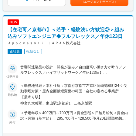
（エージェントサービス）
≪魅力（1） 国内トップの安定性/将来性≫
す。
包装・梱包機械のトップシェアメーカーであり、食品/医薬/自動
車/日用品/ゲーム/電子部品など数多くの業界の大手メーカーと取
引があるため、安定した経営基盤があります。完全オーダーメイ
NEW
ドで作っているため、利益率が15%以上ととても高い水準です。
【在宅可／京都市】＜若手・経験浅い方歓迎◎＞組み
≪魅力（2） スキルアップできる環境≫
お客様のニーズに合わせて一品一様で作っていくため、同じもの
込みソフトエンジニア◆フルフレックス／年休123日
が2つとありません。常に世の中にない製品を作っていく難しさは
Ａｐｐｃｅｓｓｏｒｉ ＪＡＰＡＮ株式会社
ありますが、その分やりがいとスキルアップできる環境がありま
正社員
転勤なし
す。
≪魅力（3） 充実した福利厚生≫
家族手当・出産育児支援制度・研修支援制度・社員食堂・食事補
音響関連製品の設計・開発が強み／自由度高い働き方が叶う／フ
助など充実した福利厚生があります。また、頑張りを少しでも還
ルフレックス／ハイブリットワーク／年休123日】
元したいとの思いから数年ごとに社員旅行があり、2018年には社
仕事内容
員とその家族全員を招待してハワイ旅行に行きました。
■職務内容：
＜勤務地詳細＞本社住所：京都府京都市左京区岡崎徳成町24-6 受
回路・基板設計エンジニアとして、オーディオ製品または新規プ
変更の範囲：会社の定める業務
動喫煙対策：屋内全面禁煙変更の範囲：会社の定める事業所
ロダクト開発に携わっていただきます。
勤務地
【最寄り駅】
入社後はベテランエンジニアのもとで、仕様検討～設計～評価ま
神宮丸太町駅、東山駅(京都府)、三条京阪駅
で段階的に経験を積んでいただきます。
＜予定年収＞400万円～700万円＜賃金形態＞日給月給制＜賃金内
※プロジェクトや担当フェーズはご経験により決定いたします。
訳＞月額（基本給）：285,700円～428,500円/月20日間勤務想定
＜1＞小物電子機器、イヤホン、ゲーミングコントローラーなどオ
給与
＜想定月額＞285,700円～428,500円＜昇給有無＞有＜残業手当＞
ーディオ製品の設計：
有＜給与補足＞※経験・能力等を考慮の上、当社規定により決定し
常に、新たなユーザー体験を提供すべく、新たな技術を搭載した
ます。■昇給：有■賞与：年2回賃金はあくまでも目安の金額であ