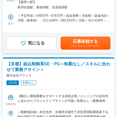
勤務地
2025年には約7億円を調達し、さらにNEDOの大型補助金事業に
対策：屋内全面禁煙変更の範囲：会社の定める事業所
【最寄り駅】
他の治療領域に先駆けてデジタル化が大幅に進み、グローバルで
も採択。現在も開発を進め、2027年度までに誤り耐性量子コンピ
鳥羽街道駅、東福寺駅、伏見稲荷駅
デジタル機器の開発が盛んに行われています。
ュータのプロトタイプ機を完成させる計画です。将来的には、中
・歯科医療の領域で使用される各種電子、電気機器の、電気回路
性原子方式の量子コンピュータを社会実装し、従来のコンピュー
＜予定年収＞548万円～676万円＜賃金形態＞月給制＜賃金内訳＞
の設計開発業務、組み込みソフトウェア
タでは解決できない社会課題に挑みます。
月額（基本給）：312,418円～385,502円＜月給＞312,418円～
・市場調査、製品設計立案
給与
385,502円＜昇給有無＞有＜残業手当＞有＜給与補足＞※上記年収
・試作品の特性評価
変更の範囲：会社の定める業務
は各種手当を含まない基本給ベースの金額です。■賞与：年2回
・電気安全等の各種規格取得業務 他
（7月・12月）※前年実績5.548ヶ月分賃金はあくまでも目安の金
額であり、選考を通じて上下する可能性があります。月給(月額)は
応募依頼する
■社風：
気になる
固定手当を含めた表記です。
（エージェントサービス）
・アットホームで中途入社でも馴染みやすい落ち着いた雰囲気が
特徴です。
・月平均残業時間10時間以下、年間休日127日と生活環境を整え
るための工夫が多数ございます。
【京都】組込制御系SE・PG＜転勤なし／スキルに合わ
・少数精鋭でチャレンジがしたい方には幅広い裁量が与えられる
せて業務アサイン＞
やりがいのある環境です。
株式会社アクシス
■当社の特徴：
正社員
転勤なし
創業100年となる当社は、経営基盤、商品力、働きやすさが整っ
た、歯科業界のリーディングカンパニーです。当社の製品は臨床
現場で必要不可欠なものばかりで、設立以来数多くの日本初世界
【幅広い開発業務をサポートする成長企業／エンジニアの志向性
初の開発に成功し、業界においては「技術の松風」と評され、伝
に合わせたプロジェクトアサインが可能／転勤なし（勤務地考
統の技術と最新のテクノロジーを駆使した独創的な技術を持っ
仕事内容
慮）】
て、常に世界の歯科医療をリードしています。主力製品である人
組込みソフトウェアを中心に、組込・制御系、業務系ソフトウェ
＜勤務地詳細＞本社住所：京都府京都市下京区西洞院通四条下る
工歯分野及び研削研磨材においては国内トップシェアを誇る業界
ア、インフラ・ネットワーク系にいたる全ての業務をサポートし
妙伝寺町720 光悦ビル3F受動喫煙対策：屋内全面禁煙変更の範