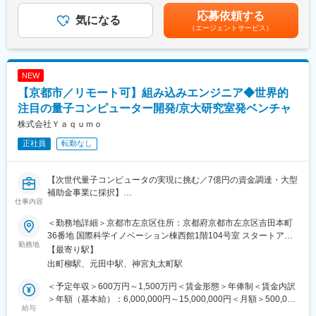
製品の設計を実施しております。
り、選考を通じて上下する可能性があります。月給(月額)は固定手
応募依頼する
＜2＞新規プロジェクトの設計：
気になる
当を含めた表記です。
（エージェントサービス）
ネットワーク・センサー・AI・モバイルアプリを組み合わせた、
次世代スマートプロダクトの新規開発プロジェクトにおいて、ハ
ードウェア（回路・RF領域）を中心としたコンポーネント設計を
担っていただきます。
NEW
開発はアメリカ・インド・日本の3拠点で進行しており、各拠点と
【京都市／リモート可】組み込みエンジニア◆世界的
連携しながら行います。
注目の量子コンピューター開発/京大研究室発ベンチャ
※英語でのコミュニケーションが必要になります。翻訳ツールを使
株式会社Ｙａｑｕｍｏ
いながらメール、チャットのやり取りが出来れば問題ございませ
正社員
転勤なし
ん。
■働き方について：
【次世代量子コンピュータの実現に挑む／7億円の資金調達・大型
・フルフレックス制も導入しており自由度高く働くことができま
補助金事業に採択】
す。
仕事内容
※入社後一定期間はオフィスへの出社を想定しております。
■業務概要：
＜勤務地詳細＞京都市左京区住所：京都府京都市左京区吉田本町
同社は、世界初の実用的な中性原子型量子コンピュータの実現を
■教育制度について
36番地 国際科学イノベーション棟西館1階104号室 スタートアッ
目指すディープテック・スタートアップです。本ポジションで
勤務地
・入社後はベテラン社員の方が丁寧に指導・フォローを行いま
プオフィス2号室受動喫煙対策：敷地内全面禁煙変更の範囲：会社
【最寄り駅】
は、量子プロセッサを動かすリアルタイム制御システムの中核を
す。
の定める事業所（リモートワーク含む）
出町柳駅、元田中駅、神宮丸太町駅
担います。量子物理の実験結果を理解しながら、レーザーや各種
・風通しがよく、チームで随時相談ができる環境です。
制御機器を統合し、量子ゲート操作を正確に実行するための組み
・英語学習のサポート制度も整っており、業務を通じてスキルを
＜予定年収＞600万円～1,500万円＜賃金形態＞年俸制＜賃金内訳
込みソフトウェアを設計・実装します。要件定義から仕様策定、
向上させている社員が多数在籍しています。
＞年額（基本給）：6,000,000円～15,000,000円＜月額＞500,000
実機検証まで一貫して関わり、研究と製品開発をつなぐ重要な役
給与
※任意でECCビジネス英語（全額会社負担）を受講可能◎
円～1,250,000円（12分割）＜昇給有無＞有＜残業手当＞有賃金