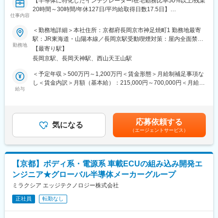
■企業魅力
【半導体に特化したインテグレーター/在宅勤務比率50%以上/残業
◎自動車大手メーカーやトイレタリー大手メーカーと共同の研究
20時間～30時間/年休127日/平均給取得日数17.5日】
■魅力・やりがい：
仕事内容
開発に関われます。
国内で希少となりつつある半導体デバイス向けのBSP技術開発の
◎国内の大手メーカーのみならず、25か国へ輸出実績（売り上げ
■業務概要：
＜勤務地詳細＞本社住所：京都府長岡京市神足焼町1 勤務地最寄
専門家として活動出来ます。
の15%～20％）を持つ世界から注目されている産業機器メーカー
半導体デバイス向けのエッジAI開発をお任せします。SoCやLSIに
駅：JR東海道・山陽本線／長岡京駅受動喫煙対策：屋内全面禁煙
半導体の回路設計からソフトウェア、量産・社会実装まで一気通
です。
対応したエッジAIの設計から実装、評価までをリードし、車載・
勤務地
変更の範囲：会社の定める事業所
貫で関われる環境で、半導体制御ソフトウェア技術の本質と向き
【最寄り駅】
産業機器分野で活用される技術構築に取り組頂きます。
合えます。処理速度や消費電力、安全性まで踏み込んで全体最適
長岡京駅、長岡天神駅、西山天王山駅
変更の範囲：会社の定める業務
【業務詳細】
を追
具体的には、半導体デバイス向けエッジAIモデルの小型化技術や
＜予定年収＞500万円～1,200万円＜賃金形態＞月給制補足事項な
求し、自動運転や産業用ロボ向けなどで最先端領域に挑戦できま
分析環境の開発を担当していただきます。AIモデル情報をInputと
し＜賃金内訳＞月額（基本給）：215,000円～700,000円＜月給＞
す。
しPTQ/QAT等の量子化技術研究やAIモデル分析を行い弱点分析な
給与
215,000円～700,000円＜昇給有無＞有＜残業手当＞有＜給与補足
どを通し、車載および産業機器向け製品への技術適用を進めてい
＞※詳細は年齢や経験を考慮の上、同社規定により決定します。※
■働き方：
ただきます。GPUやDSP,NPUのハードウェア設計部門と連携しな
同社はグレード制のため、それぞれによって月収・賞与が異なり
残業は月平均20時間時間程度ですが、直接的な開発テーマ外の時
がら、仕様調整や技術課題の解決、成果物のレビューや進捗管理
ます。■昇給：年1回■賞与：年2回賃金はあくまでも目安の金額で
間を創出し自分たちの技術領域の拡大や深化へ時間を使用するこ
応募依頼する
にも取り組んでいただきます。
気になる
あり、選考を通じて上下する可能性があります。月給(月額)は固定
とを重視します。
（エージェントサービス）
【想定ポジション】
手当を含めた表記です。
業務場所は基本的には自社拠点ですが、期間限定でお客様の拠点
３つのポジションを想定しています。
へ駐在する場合もあります。
・エッジAI技術 PL：プロジェクト推進リーダー
プライベートと仕事のメリハリをつけるために、フレックスタイ
・エッジAI技術 システムアーキテクト
ムや在宅勤務を上長が了解のもとで活用頂けます。
【京都】ボディ系・電源系 車載ECUの組み込み開発エ
・エッジAI技術 担当者
ンジニア★グローバル半導体メーカーグループ
変更の範囲：会社の定める業務
■魅力・やりがい：
ミラクシア エッジテクノロジー株式会社
日本国内で非常に希少となりつつある半導体デバイス向けのエッ
正社員
転勤なし
ジAI技術開発の専門家として活動出来ます。
半導体性能の限界を引き出す最適化技術とAI性能を最大化するAI