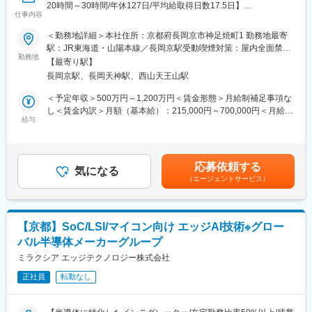
20時間～30時間/年休127日/平均給取得日数17.5日】
※下請けメーカーはソフトウェア会社3社、回路設計会社1社とな
仕事内容
変更の範囲：会社の定める業務
っています。
■業務概要：
＜勤務地詳細＞本社住所：京都府長岡京市神足焼町1 勤務地最寄
半導体デバイス向けのBSPおよびSDK開発をお任せします。SoC
駅：JR東海道・山陽本線／長岡京駅受動喫煙対策：屋内全面禁煙
■出張について
やLSIに対応した制御ソフトウェアの設計から実装、評価までをリ
勤務地
変更の範囲：会社の定める事業所
・出張：顧客先・下請けメーカー先への出張が発生致します。
【最寄り駅】
ードし、車載・産業機器分野で活用されるBSP開発と導入に取り
・頻度：月2回程度
長岡京駅、長岡天神駅、西山天王山駅
組頂きます。
・期間：基本日帰り、または1泊程度です。長くても5日程度で
【業務詳細】
＜予定年収＞500万円～1,200万円＜賃金形態＞月給制補足事項な
す。
半導体デバイス向けBSPおよびSDK開発全般やSecurePF構築や
し＜賃金内訳＞月額（基本給）：215,000円～700,000円＜月給＞
・出張先：日本全国の顧客先
BSPのSecurity関連サービスを担当していただきます。Linuxや
給与
215,000円～700,000円＜昇給有無＞有＜残業手当＞有＜給与補足
ZephyrなどのOS環境上でのBoot開発やドライバ開発やミドルウェ
＞※詳細は年齢や経験を考慮の上、同社規定により決定します。※
■ご入社後の流れ
ア実装、開発ツールの整備、評価・デバッグ対応やSecure対応を
同社はグレード制のため、それぞれによって月収・賞与が異なり
まずは製品についての知識を身に付けていただくため、配線業務
行い、車載および産業機器向け製品への適用を進めていただきま
ます。■昇給：年1回■賞与：年2回賃金はあくまでも目安の金額で
や新製品の評価などの部署をローテーションでご経験していただ
応募依頼する
す。ハードウェア設計部門やアプリ開発チームと連携しながら、
気になる
あり、選考を通じて上下する可能性があります。月給(月額)は固定
きます。（約1年間）
（エージェントサービス）
仕様調整や技術課題の解決、成果物のレビューや進捗管理にも取
手当を含めた表記です。
その後、回路設計の部署にて先輩社員からワンツーマンで学んで
り組んでいただきます。
いただきます。
１から開発言語を学ぶことができるため、圧倒的なスキルを身に
■想定ポジション：
付け市場価値の高いエンジニアになることができます。
【京都】SoC/LSI/マイコン向け エッジAI技術※グロー
６つのポジションを想定しています。
バル半導体メーカーグループ
（1）BSP技術・SecureBSP技術 PL：プロジェクト推進リーダ
■組織構成
ー（2）BSP技術・SecureBSP技術システムアーキテクト（3）
ミラクシア エッジテクノロジー株式会社
1名（男性、50代）
BSP技術・SecureBSP技術 担当者
工場の無人化が進む中で当社製品の需要が増加しており、これを
正社員
転勤なし
（4）SecureBSP技術 PL：プロジェクト推進リーダー（5）
機としたシェア拡大を目的とした増員となります。
SecureBSP技術 システムアーキテクト（6）SecureBSP技術
担当者