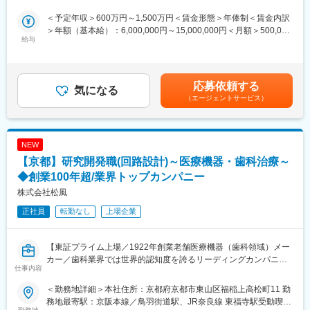
の装置をリアルタイムに連携させ、量子実験が安定して再現性高
ュータのプロトタイプ機を完成させる計画です。将来的には、中
く動作する基盤を構築します。量子物理チームが求める実験条件
性原子方式の量子コンピュータを社会実装し、従来のコンピュー
＜予定年収＞600万円～1,500万円＜賃金形態＞年俸制＜賃金内訳
をそのまま制御仕様に落とし込み、ハードウェアの性能を最大限
タでは解決できない社会課題に挑みます。
＞年額（基本給）：6,000,000円～15,000,000円＜月額＞500,000
に引き出す「制御の要」となる役割です。量子分野未経験でも、
給与
円～1,250,000円（12分割）＜昇給有無＞有＜残業手当＞無賃金
精密機器やリアルタイム制御の経験を活かして第一線で活躍でき
変更の範囲：会社の定める業務
はあくまでも目安の金額であり、選考を通じて上下する可能性が
ます。
あります。月給(月額)は固定手当を含めた表記です。
応募依頼する
■職務詳細：
気になる
（エージェントサービス）
・精密機器群のリアルタイム制御ソフト設計・実装
・ナノ秒精度の制御シーケンス作成と同期設計
・TTL／アナログ等の低レベルI/O制御実装
・制御系ミドルウェアのモジュール化設計
NEW
・物理・HWチームと連携した統合テスト
【京都】研究開発職(回路設計)～医療機器・歯科治療～
■本ポジションの魅力：
◆創業100年超/業界トップカンパニー
量子コンピュータの性能を左右するリアルタイム制御の中核を、
株式会社松風
創業期から主導できる点が最大の魅力です。ナノ秒精度の制御や
正社員
転勤なし
上場企業
複数機器の協調動作など、エンジニアとして最難度の領域に挑め
ます。量子物理研究者と直接議論し、実験要求を即座にソフトウ
ェアへ反映する経験は、他では得られない専門性となります。
【東証プライム上場／1922年創業老舗医療機器（歯科領域）メー
カー／歯科業界では世界的認知度を誇るリーディングカンパニ
■株式会社Ｙａｑｕｍｏについて：
仕事内容
ー】
世界の研究をリードする京大の研究室初の「次世代の超高性能コ
ンピュータ（量子コンピュータ）」を開発しているスタートアッ
＜勤務地詳細＞本社住所：京都府京都市東山区福稲上高松町11 勤
■仕事内容：
プ企業です。
務地最寄駅：京阪本線／鳥羽街道駅、JR奈良線 東福寺駅受動喫煙
歯科用デジタル機器の製品開発業務を担当頂きます。歯科治療は