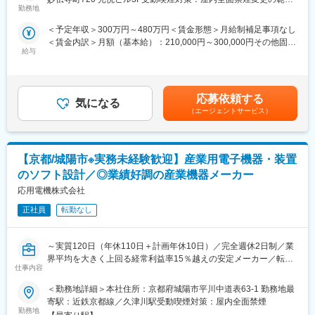
唯一の東証上場企業です。また、売上に関しては、100ヶ国以上
ている当社にて、エンジニアとして組込制御の開発業務をご担当
勤務地
囲：会社の定める事業所
に販売し、売上比率としては国内6割、海外4割の割合で、世界的
いただきます。
にマーケットが拡大していることから、今後、海外の売り上げを
＜予定年収＞300万円～480万円＜賃金形態＞月給制補足事項なし
※志向性に合わせて開発プロジェクトをアサインすることが可能で
国内の2倍にまで増やしていくことを目標としています。
＜賃金内訳＞月額（基本給）：210,000円～300,000円その他固定
す。
給与
手当/月：40,000円～100,000円＜月給＞250,000円～400,000円＜
変更の範囲：会社の定める業務
昇給有無＞有＜残業手当＞有＜給与補足＞※その他固定手当：技術
■業務の特徴：
手当■賞与：年1回賃金はあくまでも目安の金額であり、選考を通
常にお客様とのコミュニケーションを最優先にし、お客様のニー
じて上下する可能性があります。月給(月額)は固定手当を含めた表
ズを明確にするとともに、豊富な開発経験と最先端のテクノロジ
応募依頼する
気になる
記です。
ーを活用し、お客様の製品が高品質で信頼性の高いものになるよ
（エージェントサービス）
う、上流工程からテスト行程まで適正に合わせて対応していただ
く予定です。
【京都/城陽市※実務未経験歓迎】産業用電子機器・装置
■当社の特徴：
・チームプレイを重要視しています。 経験を生かしながらチーム
のソフト設計／◎業績好調の産業機器メーカー
で局面を乗り越えていく社風です。
応用電機株式会社
・最新の技術の開発に携わることができます。 ロボット制御のた
めのシステムや、自動倉庫、監視制御、FA機器、カーナビ、測定
正社員
転勤なし
器等の制御系、java、VB.NET、C#等の言語を用いたシステムの
開発ができる業務系など、関西には多くの優良顧客があります。
～実質120日（年休110日＋計画年休10日）／完全週休2日制／業
お客様と一緒になり、成長を遂げていくことができる組織です。
界平均を大きく上回る経常利益率15％越えの安定メーカー／転勤
技術者としても評価される方が多く在籍しているため、学び取る
仕事内容
なし～
ことが多い環境です。
（3）プロジェクトの期間の多くは1～3年となりますが、長くア
＜勤務地詳細＞本社住所：京都府城陽市平川中道表63-1 勤務地最
■業務内容：
サインされることが多いのが特徴です、技術や信頼の表れだと考
寄駅：近鉄京都線／久津川駅受動喫煙対策：屋内全面禁煙
工場における計測、検査装置や自動化装置などの産業用電子機
えています。
勤務地