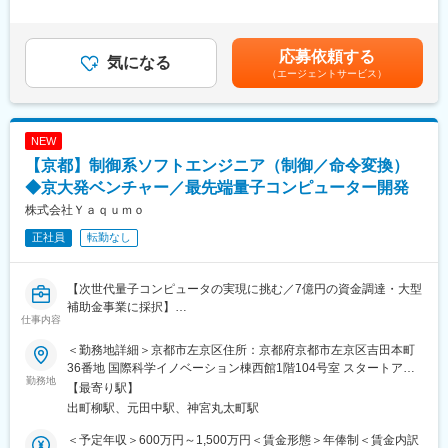
割です。量子分野が未経験でも、技術論文を読み解きながら学
はあくまでも目安の金額であり、選考を通じて上下する可能性が
び、世界最先端の開発に挑みたい方を歓迎します。
■会社について：
あります。月給(月額)は固定手当を含めた表記です。
設立以来オンキヨー株式会社から技術者が転籍し、音響製品の設
応募依頼する
■職務詳細：
気になる
計・開発に強みを持っています。現在はアメリカ親会社と連携
（エージェントサービス）
・量子ゲート操作を制御命令へ変換するソフト設計
し、PC・スマホ・ゲーミング機器向け音響製品を中心に、IT大手
・各種実験機器とのインターフェース仕様策定
各社の開発・設計を担い、業績を伸ばしています。
・リアルタイムOS／組み込みLinux上での実装
・量子物理チームや海外エンジニアとの技術調整
■今後の戦略
NEW
・制御システムの実機統合と検証、改善提案
従来のOEM中心の事業モデルから脱却し、自社主導のプロダクト
【京都】制御系ソフトエンジニア（制御／命令変換）
開発・販売へと舵を切っています。今後は新規開発をさらに加速
■本ポジションの魅力：
◆京大発ベンチャー／最先端量子コンピューター開発
し、エンジニア主体で製品を生み出す環境づくりを進めていま
量子コンピュータ制御という前例の少ない分野で、システムを
す。
株式会社Ｙａｑｕｍｏ
「0→1」で構築できる希少な経験が得られます。物理研究者と並
正社員
転勤なし
走しながら、ハードとソフトの境界を自ら設計できる裁量の大き
■歓迎条件補足：
さが特徴です。次世代量子プロセッサの立ち上げ期に深く関われ
・Python、C#など、他の言語の知識、使用
る点も、大きなやりがいです。
【次世代量子コンピュータの実現に挑む／7億円の資金調達・大型
変更の範囲：会社の定める業務
補助金事業に採択】
■株式会社Ｙａｑｕｍｏについて：
仕事内容
世界の研究をリードする京大の研究室初の「次世代の超高性能コ
■業務概要：
ンピュータ（量子コンピュータ）」を開発しているスタートアッ
＜勤務地詳細＞京都市左京区住所：京都府京都市左京区吉田本町
本ポジションは、量子アルゴリズムで設計された論理回路を、同
プ企業です。
36番地 国際科学イノベーション棟西館1階104号室 スタートアッ
社の量子ハードウェアが実行可能な物理操作シーケンスへ変換す
勤務地
2025年には約7億円を調達し、さらにNEDOの大型補助金事業に
プオフィス2号室受動喫煙対策：敷地内全面禁煙変更の範囲：会社
【最寄り駅】
る「制御系ソフトウェア／物理回路コンパイラ」を担います。量
も採択。現在も開発を進め、2027年度までに誤り耐性量子コンピ
の定める事業所（リモートワーク含む）
出町柳駅、元田中駅、神宮丸太町駅
子ビット配置や原子移動、パルス照射のタイミングなど、物理制
ュータのプロトタイプ機を完成させる計画です。将来的には、中
約を考慮したスケジューリングを設計し、誤り訂正を含む高度な
性原子方式の量子コンピュータを社会実装し、従来のコンピュー
＜予定年収＞600万円～1,500万円＜賃金形態＞年俸制＜賃金内訳