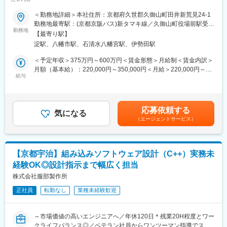
OK／転勤なし】
・国内12拠点、海外18ヶ国37ヶ所の拠点を設け、グローバルな企
＜勤務地詳細＞本社住所：京都府久世郡久御山町田井新荒見24-1
業活動を展開しています。同社の売上高に対する海外売上比率は
当社は、再生医療、医療、創薬、環境水質計測、分析自動前処理
勤務地最寄駅：(京都京阪バス)新タマキ線／久御山町役場前駅受動
約60％にのぼります。
などの関連機器を開発から設計・製作に加え、納品後のメンテナ
勤務地
喫煙対策：敷地内喫煙可能場所あり変更の範囲：会社の定める事
＜動画で知るユーシン精機＞
【最寄り駅】
ンスまで一貫して行っている研究・開発型メーカーです。
業所
https://www.ype.co.jp/recruit/movies/
淀駅、八幡市駅、石清水八幡宮駅、伊勢田駅
■担当業務：
＜予定年収＞375万円～600万円＜賃金形態＞月給制＜賃金内訳＞
変更の範囲：会社の定める業務
当社にてソフトウェアアプリケーションの設計・開発をお任せし
月額（基本給）：220,000円～350,000円＜月給＞220,000円～
ます。
給与
350,000円＜昇給有無＞有＜残業手当＞有＜給与補足＞■昇給：あ
・製品は顧客の要望に応してカスタイマイズして設計・開発しま
り■賞与：年2回 計5ヵ月分（業績に応じて）賃金はあくまでも
す。
目安の金額であり、選考を通じて上下する可能性があります。月
営業、システム設計、メカ設計、電気設計、ソフト設計、営業、
給(月額)は固定手当を含めた表記です。
応募依頼する
組立と10名弱のチームで1つの製品を作り上げます。※外注先もあ
気になる
（エージェントサービス）
り
・製作期間は機器の大きさにもよりますが3ヶ月～1年程です。
・納品後は、細かい調整や修正のために現場への出張がありま
す。関東への出張で宿泊が発生するケースもあります。
【京都宇治】組み込みソフトウェア設計（C++）実務未
・製造現場や研究室・実験室、医薬品メーカー、製薬大手企業な
経験OK◎設計指示まで幅広く担当
どで使用されています。
株式会社服部製作所
開発環境
正社員
転勤なし
業種未経験歓迎
言語：C＃
OS：Windows
～市場価値の高いエンジニアへ／年休120日＊残業20H程度とワー
■魅力：
クライフバランス◎／ベテラン社員からワンツーマン指導でスキ