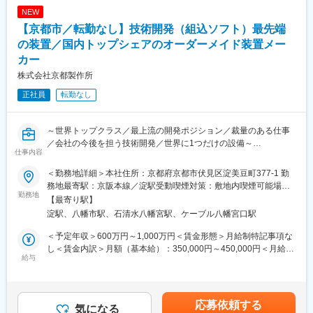
光学式反射型エンコーダー完成品検査機
から、液晶や電池など電子部品の自動組立をする機械まで、国内
NEW
液晶ＴＶＬＥＤバックライトマニュアル照度特性検査装置
外を問わず幅広い特注機械を開発しています。
【京都市／転勤なし】技術開発（組込ソフト）最先端
フォトダイオード光量検査器
フォトインタラプタ検査装置 （CPU判定 PLC駆動制御）
■同社の特徴：
の装置／国内トップシェアのオーダーメイド装置メー
光学式エンコーダ自動検査装置（CPU判定 PLC駆動制御）
・包装・梱包機械のトップシェアメーカーであり、食品/医薬/自動
カー
ＣＰＵボード検査器＆ソフト書き込み装置
車/日用品/ゲーム/電子部品など数多くの業界の大手メーカーと取
株式会社京都製作所
ゲージリング切断装置
引があるため、安定した経営基盤があります。完全オーダーメイ
ゲージリング窓抜き装置
ドで作っているため、利益率が15%以上ととても高い水準です。
正社員
転勤なし
ゲージリング絞りプレス装置
・お客様のニーズに合わせて一品一様で作っていくため、同じも
電池缶自動整列機
のが2つとありません。常に世の中にない製品を作っていく難しさ
はありますが、その分やりがいとスキルアップできる環境があり
～世界トップクラス／最上流の開発ポジション／裁量のある仕事
■組織構成
ます。
／会社の今後を担う技術開発／世界に1つだけの設備～
仕事内容
・20代から60代までの社員が幅広く活躍しております。コミュニ
■業務内容：
ケーションを盛んにとっており、仲のいい環境です。
変更の範囲：会社の定める業務
同社は梱包・包装装置の国内トップシェアであり、完全オーダー
＜勤務地詳細＞本社住所：京都府京都市伏見区淀美豆町377-1 勤
メイドで“世界に1台しかない機械”を開発しています。
務地最寄駅：京阪本線／淀駅受動喫煙対策：敷地内喫煙可能場所
■働き方～同社では長く働いていただける環境が整っています～
新規技術開発のメンバーに入っていただき、高速稼働する装置の
勤務地
あり変更の範囲：本文参照
【最寄り駅】
最先端技術の開発（組み込みソフト）に携わっていただきます。
淀駅、八幡市駅、石清水八幡宮駅、ケーブル八幡宮口駅
変更の範囲：会社の定める業務
【変更の範囲：なし】
＜予定年収＞600万円～1,000万円＜賃金形態＞月給制特記事項な
■扱う製品：
し＜賃金内訳＞月額（基本給）：350,000円～450,000円＜月給＞
日用品（食品、医薬品、サニタリー品など）を自動包装する機械
給与
350,000円～450,000円＜昇給有無＞有＜残業手当＞有＜給与補足
から、液晶や電池など電子部品の自動組立をする機械まで、国内
＞※上記年収は目安であり、詳細はスキル・経験を考慮し決定いた
外を問わず幅広い特注機械を開発しています。
します。■賞与：年2回（5ヶ月分※業績賞与は除く）■昇給：年1回
（毎年4月）賃金はあくまでも目安の金額であり、選考を通じて上
応募依頼する
■同社の特徴：
気になる
下する可能性があります。月給(月額)は固定手当を含めた表記で