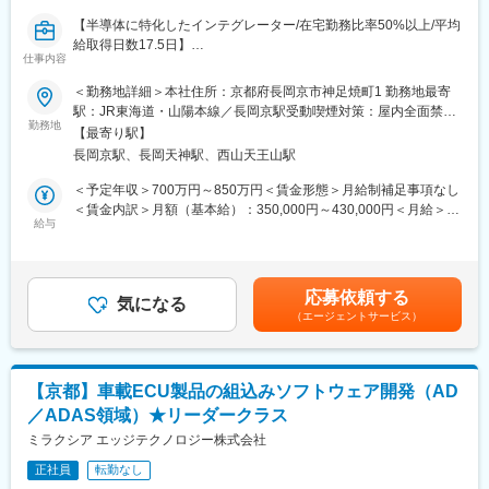
■魅力・やりがい：
【半導体に特化したインテグレーター/在宅勤務比率50%以上/平均
ボディ系・電源系制御という車両の快適性や安定性に直結する領
給取得日数17.5日】
域に携わり、開発成果が実車機能として形になるやりがいがあり
仕事内容
ます。
■業務概要：
＜勤務地詳細＞本社住所：京都府長岡京市神足焼町1 勤務地最寄
車載特有の高い品質要求に応えながら、設計・実装・評価まで一
車載AD/ADAS向けECUソフトウェア開発にてAD/ADASの各種機
駅：JR東海道・山陽本線／長岡京駅受動喫煙対策：屋内全面禁煙
貫して関わることで、技術者としての成長を実感できます。
能開発、車載通信機能（CAN,Ether）のアーキテクチャ設計
勤務地
変更の範囲：会社の定める事業所（リモートワーク含む）
【最寄り駅】
■働き方：
長岡京駅、長岡天神駅、西山天王山駅
【業務詳細】
残業は月平均15時間～25時間程度です。
AD/ADAS向けECUソフトウェア内の各種コンポーネントのアーキ
＜予定年収＞700万円～850万円＜賃金形態＞月給制補足事項なし
自社拠点での開発となりますが、開発フェーズや状況に応じて顧
テクチャ設計をご担当いただきます。
＜賃金内訳＞月額（基本給）：350,000円～430,000円＜月給＞
客先へ出張はあります。慣れるまでは先輩社員と同行し、サポー
→商品：ADAS統合ECU、フロントカメラ、周辺監視カメラ、ド
給与
350,000円～430,000円＜昇給有無＞有＜残業手当＞有＜給与補足
ト体制のもとで対応します。
ライバーモニタ、ドライブレコーダー等
＞※詳細は年齢や経験を考慮の上、同社規定により決定します。※
子育て・介護・家庭等の事情により業務時間をシフトして頂くこ
・新規機能の要求分析、設計
同社はグレード制のため、それぞれによって月収・賞与が異なり
とは可能です。
・ 既存機能の修正や改良
ます。■昇給：年1回■賞与：年2回賃金はあくまでも目安の金額で
応募依頼する
・ チーム内レビューや顧客説明
気になる
あり、選考を通じて上下する可能性があります。月給(月額)は固定
変更の範囲：会社の定める業務
（エージェントサービス）
・ 他部門との技術的なやり取り
手当を含めた表記です。
┗ 顧客との技術折衝
■魅力・やりがい：
【京都】車載ECU製品の組込みソフトウェア開発（AD
次世代のAD/ADAS開発に携わり、車両の安全性や快適性の向上に
／ADAS領域）★リーダークラス
直接貢献できるポジションです。
組み込みソフトウェアの設計・実装・評価まで一貫して関わるこ
ミラクシア エッジテクノロジー株式会社
とで、技術力を高め、技術者として幅広い経験と専門性を磨けま
正社員
転勤なし
す。