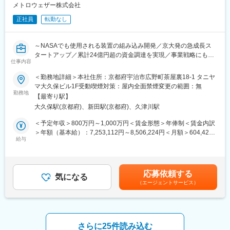
・行動評価を導入しており、“何ができたか”だけでなく“何に取り
メトロウェザー株式会社
組んだか”を見て総合的に評価します。
正社員
転勤なし
・想いをもって仕事に取り組んだ方がしっかりと評価されます。
■当社について：
～NASAでも使用される装置の組み込み開発／京大発の急成長ス
◇電気温水器のシェアトップクラスを誇る、世界に先駆け業務用
タートアップ／累計24億円超の資金調達を実現／事業戦略にも参
エコキュートを開発したパイオニアメーカーです。
仕事内容
画／年休125日～
◇主に機械を冷却することを目的としたチラーユニット、熱交換
＜勤務地詳細＞本社住所：京都府宇治市広野町茶屋裏18-1 タニヤ
器をはじめとし、電気温水器や業務用エコキュートなどを開発、
最大15km先の風データを高精度に取得できる独自技術を保有する
マ大久保ビル1F受動喫煙対策：屋内全面禁煙変更の範囲：無
製造しています。
同社では、
勤務地
◇独自の技術や特許を持っており、優秀な技術者や設備を整える
【最寄り駅】
数年後の上場に向け、海運・航空・観光・災害予測など多様な分
事によって公賓質な製品を作り出す事が実現できています。
大久保駅(京都府)、新田駅(京都府)、久津川駅
野への販路拡大を検討しています。
◇昨今では環境意識の高さを受けニーズも増え続けており、今後
ただし、現在は「データはあるがその活用方法が広がっていな
＜予定年収＞800万円～1,000万円＜賃金形態＞年俸制＜賃金内訳
もお客様の要望に応えられるよう、試作、開発を様々な方法で繰
い」状態です。
＞年額（基本給）：7,253,112円～8,506,224円＜月額＞604,426
り返し試すことによって、お客様のニーズに合った製品を形にし
給与
円～708,852円（12分割）＜昇給有無＞有＜残業手当＞無＜給与
てまいります。
そこで今回、技術起点で事業を創るテクニカルプロジェクトマネ
補足＞※前職の年収やご経験に応じて決定するため、あくまでも目
ージャーを募集します。製品の肝となるソフトウェアの開発だけ
安となります。※年俸を12で割った報酬額を毎月支給＋SO（業績
でなく、営業と連携しながら、どの市場に価値提供するかを定め
により判断）賃金はあくまでも目安の金額であり、選考を通じて
応募依頼する
る事業成長のカギを担うポジションです。
気になる
上下する可能性があります。月給(月額)は固定手当を含めた表記で
（エージェントサービス）
■業務概要
す。
ミッションは、風データを顧客価値へ変換する仕組みを構築し、
事業化を実現すること。
技術責任者としてアーキテクチャを主導しつつ、プロジェクト推
進・事業方針策定まで担い、技術とビジネスの一貫性を成立させ
さらに25件読み込む