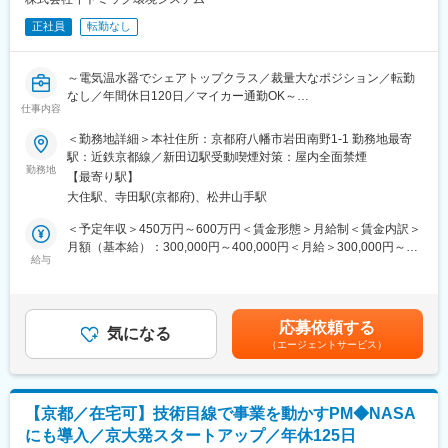
変更の範囲：会社の定める業務
取得予定です。今後はBCP対応を進め、労働環境をより良くして
正社員
転勤なし
いきます。具体的には福利厚生や待遇の改善を行ったり、確定拠
出型年金の金額も上げたいと考えています。また、女性技術者も
全体で7名在籍しており、育休産休をしっかりとって復帰していま
～電気温水器でシェアトップクラス／裁量大なポジション／転勤
す。
なし／年間休日120日／マイカー通勤OK～
仕事内容
■スキルアップできる環境：
■業務内容：
＜勤務地詳細＞本社住所：京都府八幡市岩田南野1-1 勤務地最寄
開発メーカーとして常に安定した技術力が発揮できるよう、社員
業務用エコキュ－トの製品開発をお任せしたいと考えています。
駅：近鉄京都線／新田辺駅受動喫煙対策：屋内全面禁煙
への学習の機会は積極的に提供していただけます。毎月座学での
＜詳細＞
勤務地
勉強会を開催しており、オフィス内には業界情報に関する定期刊
【最寄り駅】
・ヒートポンプ回路設計
行は常時複数部置いてあります。デスクも社員同士がオープンに
大住駅、寺田駅(京都府)、松井山手駅
・環境試験室での試験
会話できる空間になっており、それぞれが意見交換し合いながら
・電子機器類の回路設計
＜予定年収＞450万円～600万円＜賃金形態＞月給制＜賃金内訳＞
業務を進められます。
・機器制御 など
月額（基本給）：300,000円～400,000円＜月給＞300,000円～
※使用言語：Ｃ言語・Ｃ＃
給与
400,000円＜昇給有無＞有＜残業手当＞有＜給与補足＞■賞与実
績：年2回（昨年度実績2.30ヶ月分）■残業手当：残業時間に応じ
■製品について：
て別途支給賃金はあくまでも目安の金額であり、選考を通じて上
ガスを使わずに、電気で水を温めお湯にする機械がエコキュート
下する可能性があります。月給(月額)は固定手当を含めた表記で
応募依頼する
を開発しています。
気になる
す。
（エージェントサービス）
エコキュートはガスの4倍の生産性があり、二酸化炭素を圧縮して
熱交換を行うエコな商品のため注目が高まっています。
■評価制度について
【京都／在宅可】技術目線で事業を動かすPM◆NASA
・給与は職務給と技能級の2軸で評価され、能力や経験に応じ安定
にも導入／京大発スタートアップ／年休125日
的に推移します。