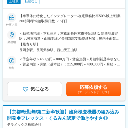
正社員
転勤なし
次世代のAD/ADAS開発に携わり、車両の安全性や快適性の向上に
直接貢献できるポジションです。
組み込みソフトウェアの設計・実装・評価まで一貫して関わるこ
【半導体に特化したインテグレーター/在宅勤務比率50%以上/残業
とで、技術力を高め、技術者として幅広い経験と専門性を磨けま
20時間/平均給取得日数17.5日】
す。
仕事内容
進化の速いモビリティ分野で、新しい機能開発に挑戦しながら社
■業務概要：
＜勤務地詳細＞本社住所：京都府長岡京市神足焼町1 勤務地最寄
会的価値の高い製品づくりに携われる点が大きなやりがいです
撮像デバイスとAIを含む検知・認識機能をイメージング技術で協
駅：JR東海道・山陽本線／長岡京駅受動喫煙対策：屋内全面禁煙
調させ、小型・高速な空間認識センシングをエッジ機器にて実現
勤務地
変更の範囲：会社の定める事業所
■働き方：
【最寄り駅】
するソフトウェアの開発をご担当頂きます。ご経験に応じてセン
残業は月平均15時間～25時間程度です。
長岡京駅、長岡天神駅、西山天王山駅
シングアルゴリズムの開発や半導体デバイスへ最適化させるソフ
自社拠点での開発となりますが、開発フェーズや状況に応じて顧
トウェア設計等をそれぞれの得意領域を持つメンバーで構成され
＜予定年収＞450万円～800万円＜賃金形態＞月給制補足事項なし
客先へ出張はあります。慣れるまでは先輩社員と同行し、サポー
たプロジェクトチームの中で遂行頂きます。
＜賃金内訳＞月額（基本給）：215,000円～400,000円＜月給＞
ト体制のもとで対応します。
給与
215,000円～400,000円＜昇給有無＞有＜残業手当＞有＜給与補足
子育て・介護・家庭等の事情により業務時間をシフトして頂くこ
【業務詳細】
＞※詳細は年齢や経験を考慮の上、同社規定により決定します。※
とは可能です。
お客様のご要望を基にしたエンジニアリングサービスとして、以
同社はグレード制のため、それぞれによって月収・賞与が異なり
下のような画像センシングソフトウェア開発・設計に携わって頂
ます。■昇給：年1回■賞与：年2回賃金はあくまでも目安の金額で
変更の範囲：会社の定める業務
応募依頼する
きます。
気になる
あり、選考を通じて上下する可能性があります。月給(月額)は固定
（エージェントサービス）
・ご要望のセンシング機能を具現化するエッジ機器のシステム・
手当を含めた表記です。
ソフトウェアアーキテクチャー開発・設計
・画像センシングアルゴリズム開発、または検知・認識処理向け
イメージプロセッシング開発・設計
【京都/転勤無/第二新卒歓迎】臨床検査機器の組み込み
・エッジAI/ルールベース検知・認識機能の高速化・小型化ソフト
開発◆フレックス・くるみん認定で働きやすさ◎
ウェア設計・実装
・センシング処理高速化のための半導体デバイス内データフロー
テラメックス株式会社