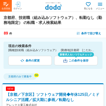
会員登録
ログイン
気になる
メニュー
京都府、技術職（組み込みソフトウェア）、転勤なし（勤
務地限定）
の転職・求人検索結果
89
条件で並び替え
件
現在の検索条件
[職種]技術職（組み込みソフトウェア） [勤務地]京都府 [こだわり条件ピックアップ]転勤なし（勤務地限定） [詳細条件](募集・採用情報)転勤なし（勤務地限定）
新着求人をいつでもチェック
条件の変更
この条件を保存
京都府
のみで募集中
NEW
【京都／下京区】ソフトウェア開発◆年休125日／ミド
ルシニア活躍／拡大期に参画／転勤なし
アレックス電工株式会社