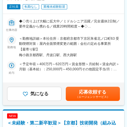
正社員
転勤なし
業種未経験歓迎
◆◇売り上げ大幅に拡大中／ミドルシニア活躍／完全週休2日制／
要件定義から携わる／残業20時間程度～◆◇
仕事内容
自動化・省力化機械または、照明機器などのソフトウェア開発を
＜勤務地詳細＞本社住所：京都府京都市下京区朱雀北ノ口町63 受
お任せします。同社では、要件定義から、製造まで一貫体制で行
動喫煙対策：屋内全面禁煙変更の範囲：会社の定める事業所
っているためスピーディーな対応で大手メーカーからの受注が相
勤務地
【最寄り駅】
次いでいます。
梅小路京都西駅、丹波口駅、西大路駅
■職務内容
・客先との構成の検討及び仕様提案
＜予定年収＞400万円～620万円＜賃金形態＞月給制＜賃金内訳＞
（営業担当と一緒に打ち合わせに参加します）
月額（基本給）：250,000円～450,000円その他固定手当/月：
・C言語を用いた開発
給与
50,000円＜月給＞300,000円～500,000円＜昇給有無＞有＜残業手
■開発内容：
当＞有＜給与補足＞■待遇、給与：経験、能力を考慮の上当社規定
・自動化、省力化機械に搭載の機械への組み込みソフトウェア
により決定します。■賞与：あり※前年度実績による■固定手当内
・電車車両に搭載の照明機器への組み込みソフトウェア
訳：能力給50,000円賃金はあくまでも目安の金額であり、選考を
応募依頼する
気になる
通じて上下する可能性があります。月給(月額)は固定手当を含めた
（エージェントサービス）
＜製品＞
表記です。
■プロトコル大枠
・各種センサ入力IoT 機器
・住宅用照明、制御器具
NEW
・特殊照明器具
＜未経験・第二新卒歓迎＞【京都】技術開発（組み込
・鉄道車両用 電子器具