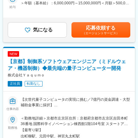
変換ロジックを実装します。量子物理チームやハードウェアエン
タでは解決できない社会課題に挑みます。
＞年額（基本給）：6,000,000円～15,000,000円＜月額＞500,000
ジニアと密に連携し、論文レベルの理論を実機で動く技術へ落と
給与
円～1,250,000円（12分割）＜昇給有無＞有＜残業手当＞無賃金
し込む、量子コンピュータ開発の中核を担う役割です。
変更の範囲：会社の定める業務
はあくまでも目安の金額であり、選考を通じて上下する可能性が
あります。月給(月額)は固定手当を含めた表記です。
■職務詳細：
応募依頼する
・論理量子回路を物理操作列へ変換するコンパイラ設計・実装
気になる
（エージェントサービス）
・原子配置やパルス制約を踏まえたスケジューリング開発
・誤り訂正符号を組み込んだ論理→物理変換ロジック実装
・制御ミドルウェア層とのインターフェース仕様策定
・物理・HWチームと連携したレビュー／シミュレーション検証
NEW
【京都】制御系ソフトウェアエンジニア（ミドルウェ
■本ポジションの魅力：
世界的にも前例が少ない「量子コンピュータ向けコンパイラ」
ア・機器制御）◆最先端の量子コンピューター開発
を、ゼロから設計できる希少な環境です。量子物理研究者と直接
株式会社Ｙａｑｕｍｏ
議論しながら、理論を実装へ昇華する経験は、ソフトウェアエン
正社員
転勤なし
ジニアとしての視野と専門性を大きく広げます。誤り耐性量子コ
ンピュータの初期メンバーとして、将来の標準技術を自ら形にで
きます。
【次世代量子コンピュータの実現に挑む／7億円の資金調達・大型
補助金事業に採択】
■株式会社Ｙａｑｕｍｏについて：
仕事内容
世界の研究をリードする京大の研究室初の「次世代の超高性能コ
■業務概要：
ンピュータ（量子コンピュータ）」を開発しているスタートアッ
＜勤務地詳細＞京都市左京区住所：京都府京都市左京区吉田本町
本ポジションは、量子コンピュータを構成する各種精密機器を、
プ企業です。
36番地 国際科学イノベーション棟西館1階104号室 スタートアッ
ナノ秒レベルの高精度で同期制御するミドルウェア・機器制御ソ
勤務地
2025年には約7億円を調達し、さらにNEDOの大型補助金事業に
プオフィス2号室受動喫煙対策：敷地内全面禁煙変更の範囲：会社
【最寄り駅】
フトウェアを担います。レーザー、カメラ、波形発生器など多数
も採択。現在も開発を進め、2027年度までに誤り耐性量子コンピ
の定める事業所（リモートワーク含む）
出町柳駅、元田中駅、神宮丸太町駅