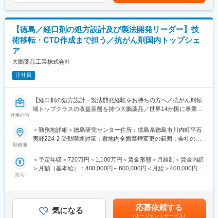
・後進の育成・技術指導
自分から積極的に質問頂くことに対して、ベテランの先輩たちか
※外部製造所対応 約8割／内製対応 約2割
ら惜しみなく業務ノウハウをお伝えします！
【徳島／経口剤の処方設計及び製法開発リーダー】技
■製剤生産技術部について
■強み
製剤生産技術部は、開発された医薬品の商用生産に向けた工業化
術移転・CTD作成まで担う／抗がん剤国内トップシェ
広告やチラシなどの媒体を通じて安定して問い合わせがあり、月
検討や、既存製品のプロセス改善を行っている部署になります。
に10件～15件の顧客を担当。営業先には困りません。
ア
また、当社の知名度と価格競争力によって高い成約率（60～
大鵬薬品工業株式会社
■徳島工場について
70％）を誇り、2年目の方の平均年収も500万超。
錠剤、カプセル剤、顆粒剤、注射剤、ドリンク剤などさまざまな
正社員
将来的には、主任や役職、2店舗をまとめる統括店長や、複数店舗
剤形の医薬品、医薬部外品を製造しています。徳島工場で働く従
をまとめるエリアマネージャーへの就任も可能
業員は正社員で約430名で、20代から50代まで幅広く在籍してい
ます。一部60代の嘱託社員・再雇用社員も在籍しています。従業
【経口剤の処方設計・製法開発経験をお持ちの方へ／抗がん剤領
■働き方について
員の多くは、徳島県内にて暮らしております。
域トップクラスの収益基盤を持つ大鵬薬品／世界14か国に事業展
平均残業時間は40時間程。
仕事内容
開／グローバル開発品の商用化を推進】
GW、お盆、年末年始は8日～9日程度。
■立地
＜勤務地詳細＞徳島研究センター住所：徳島県徳島市川内町平石
徳島空港から車にて15分、徳島駅から車にて20分というアクセス
■職務内容：
■組織体制
夷野224-2 受動喫煙対策：敷地内全面禁煙変更の範囲：会社の定
の良い場所に工場があります。従業員の多くは、工場まで車で通
経口剤の処方設計および製法開発を担い、製品化に向けた製剤プ
勤務地
1店舗あたり5～10人程度。平均年齢：30歳程
める事業所
勤しています。
ロセスの確立と品質設計を推進するとともに、医薬品申請に必要
＜予定年収＞720万円～1,100万円＜賃金形態＞月給制＜賃金内訳
なCMC領域（CTD M3（モジュール3））対応に関与していただき
変更の範囲：会社の定める業務
＞月額（基本給）：400,000円～600,000円＜月給＞400,000円～
■安くて美味しい社員食堂：
ます。
給与
600,000円＜昇給有無＞有＜残業手当＞有＜給与補足＞※年収詳細
工場内には食堂があり、1食350円程で食べることができます。栄
扱うのは主に、Late stage（Pivotal～Commercial）に供する経口
は、経験・能力によって相談の上、決定します。■賞与あり賃金は
養バランスもいい食事が安い摂れるので社員にも好評です。
剤で、開発からグローバル申請対応（IND/IMPD作成、CTD作成及
あくまでも目安の金額であり、選考を通じて上下する可能性があ
び当局対応など）まで完遂して承認取得に貢献する。そのほか、
ります。月給(月額)は固定手当を含めた表記です。
■充実の社員寮
Early stage（Phase1～Phase2）に供する治験薬の処方設計及び
応募依頼する
気になる
遠方から転居して徳島工場に勤務される場合には、家賃補助・社
製法開発も担当することがあります。
（エージェントサービス）