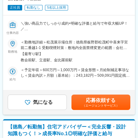
正社員
転勤なし
5名以上採用
■このポジションの魅力：
(1)【IT×会計】の専門知識！
システム担当兼事務職として、ITの知見を活かして顧問先へ、ソ
＼強い商品力でしっかり成約×明確な評価と給与で年収大幅UP！
フトのクラウド化などのDX化のサポートを行いつつ、ゆくゆくは
／
会計の知識も身に着けて頂き、専門知識を持った人材に成長する
仕事内容
【業界No1の成長率から同業他社入社多数！40・50代入社も多数
ことが出来ます。
＆中途入社多数で風通し◎～転勤なし！飛び込みテレアポ無し！
＜勤務地詳細＞松茂展示場住所：徳島県板野郡松茂町中喜来字宮
(2)【事業会社との違い】
来年度から年休120日予定！】
前二番越1-1 受動喫煙対策：敷地内全面禁煙変更の範囲：会社の
一般企業の事務職とは違い、事業主様の対応など業務は多岐にわ
勤務地
定める事業所
たりますのでご自身の成長やキャリアアップに繋がるなど、成長
【最寄り駅】
＼飛び込みテレアポ無し！／
の機会が多い環境です。また、残業も多くはないのと、土日もお
教会前駅、立道駅、金比羅前駅
◎『固定給＋インセンティブ＋報奨金』で入社後2年で年収1000
休みですのでプライベートや資格取得との両立がしやすい点も魅
万円超も可能！明確な評価制度で役職と年収を早期に上げて行け
＜予定年収＞600万円～1,000万円＜賃金形態＞月給制補足事項な
力です。
る！
し＜賃金内訳＞月額（基本給）：243,182円～509,091円固定残業
（年収例）
給与
手当/月：56,818円～90,909円（固定残業時間40時間0分/月）超過
■組織構成：
◆年収例1040万円／34歳／経験3年／課長職
した時間外労働の残業手当は追加支給＜月給＞300,000円～
現在27名が在籍しており、5～6名程のチームにわかれて業務を管
◆年収例1500万円／40歳／経験7年／営業所長職
600,000円（一律手当を含む）＜昇給有無＞有＜残業手当＞有＜
理しています。男性が10名、女性17名で平均年齢は30半ばです。
※少数精鋭で事業展開していることや販売戦略等もコストを意識し
給与補足＞■賞与：年2回（3月、9月／個人の実績に伴います）■
30歳以下の方が40%で、20代の若手も多い環境で和気あいあいと
応募依頼する
て行っているため、利益率が高く、成果に対して他社より高い年
気になる
年収は前職の実績・ご経験・ご年収などで変動します■モデル年
した雰囲気です。勤続年数30年のベテランも在籍中です。
（エージェントサービス）
収をお渡しすることが可能です。
収：◆年収例1040万円／34歳／経験3年／課長職◆年収例1500万
※システム担当は、ITに詳しい方が兼務している状況です。
円／40歳／経験7年／営業所長職賃金はあくまでも目安の金額で
◎成長率の高さという安定性＆自由設計の住宅を適正価格で提供
あり、選考を通じて上下する可能性があります。月給(月額)は固定
変更の範囲：会社の定める業務
することができ、営業活動もしやすい！
手当を含めた表記です。
【徳島／転勤無】住宅アドバイザー＜完全反響・設計
※未経験も含め、中途1年目で1人平均3 ～4棟以上は販売できてお
知識もつく！＞成長率No.1◎明確な評価と給与
ります！