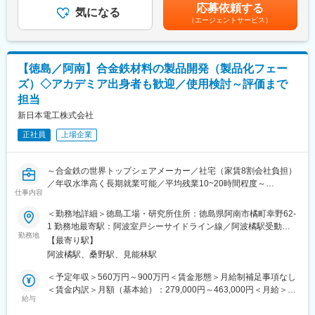
る可能性があります。月給(月額)は固定手当を含めた表記です。
す。創業135年以上の歴史と強固な経営基盤を持ち、「Innovation
応募依頼する
会社全体から見ても重要なポジションとなります。
気になる
for Wellbeing」を掲げ、社会に貢献する新たな商品やサービスを
（エージェントサービス）
提供しています。社員一人ひとりが多様性を認め合い、個の強み
■業務詳細：
を最大限発揮できる環境が整っています。
・営業拠点の健全な成長に貢献するため、指導・牽制を通じ、営
業拠点の統制水準全般や募集品質の向上を図る
変更の範囲：会社の定める業務
【徳島／阿南】合金鉄材料の製品開発（製品化フェー
・営業拠点の統制環境（コミュニケーション、営業拠点経営、ガ
ズ）◇アカデミア出身者も歓迎／使用検討～評価まで
バナンス、ファシリティ等）の改善（向上）への関与
担当
・営業管理職や営業職員との面談
・新契約のチェック、契約管理(無効、解約、失効など)の確認
新日本電工株式会社
・営業拠点が作成する各種報告書等の確認、指導
正社員
上場企業
・不適切事象の再発防止策の策定指導、定着状況確認
・社内監査、検証対応
・各種業務報告
～合金鉄の世界トップシェアメーカー／社宅（家賃8割会社負担）
・経営への提言を含め、会社全体の内部管理態勢強化やリスクカ
／年収水準高く長期就業可能／平均残業10~20時間程度～
ルチャーの醸成に貢献する 等
仕事内容
■業務内容
■当社の特徴：
＜勤務地詳細＞徳島工場・研究所住所：徳島県阿南市橘町幸野62-
当社合金鉄の製品開発担当として、既存製品の改良にあたって各
高い健全性を基盤にオーダーメイドの生命保険を提供し継続的に
1 勤務地最寄駅：阿波室戸シーサイドライン線／阿波橘駅受動喫
種高性能試験装置を駆使しながら顧客ニーズに沿う製品の開発を
勤務地
成長！
煙対策：屋内全面禁煙変更の範囲：会社の定める事業所（リモー
【最寄り駅】
行っていただきます。合金鉄は鉄鋼を製造時に含ませることで、
当社は現在、約9,079名 （うちライフプランナー5,338 名）の社員
トワーク含む）
阿波橘駅、桑野駅、見能林駅
鉄鋼に加工性を与えたり、炭素濃度を低くしたり等鉄鋼の製造に
を抱えています。顧客の資産や家族構成にあわせて「コンサルテ
おいて重要な役割を果たしています。
ィング型」と呼ばれる営業を展開して業績を拡大しています。保
＜予定年収＞560万円～900万円＜賃金形態＞月給制補足事項なし
＜具体的な業務＞
険金の支払い能力を示すソルベンシーマージン比率も
＜賃金内訳＞月額（基本給）：279,000円～463,000円＜月給＞
・顧客ニーズに基づいた既存製品の改良に向けた材料仕様検討
給与
2,191.1％（2021年度末）と国内生保とは比較にならない健全性
279,000円～463,000円＜昇給有無＞有＜残業手当＞有＜給与補足
・試作品の製作および性能評価
を保っています。現在、当社は約42兆円の個人保険保有契約と約