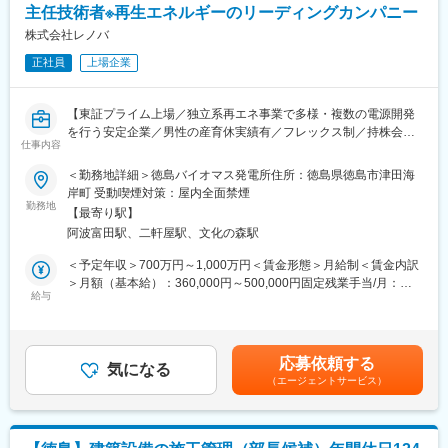
主任技術者※再生エネルギーのリーディングカンパニー
◇無機化学工業のパイオニアとして素材の研究、技術の確立を推
し進め、医薬品分野を中心に歩んできました。
株式会社レノバ
◇今後は当社の強みでもある無機塩類／有機酸塩類の研究開発を
正社員
上場企業
強化し、医薬品、食品、工業薬品分野の一層のファイン化を追求
していきたいと考えています。
◇｢社是｣「信条」「企業使命感」の実現に全社員が一丸となり、
【東証プライム上場／独立系再エネ事業で多様・複数の電源開発
顧客の要望にスピーディーに対応し、満足感を提供する製品・サ
を行う安定企業／男性の産育休実績有／フレックス制／持株会制
ービスを最優先に考え貢献し続けます。
仕事内容
度有】
＜勤務地詳細＞徳島バイオマス発電所住所：徳島県徳島市津田海
■教育・研修制度：
■業務内容：
岸町 受動喫煙対策：屋内全面禁煙
社員一人ひとりが自身の能力、個性を100％活かせるよう、社員
2023年12月に稼働開始となった「徳島津田バイオマス」にてボイ
勤務地
の成長度合に応じて、様々な教育プログラム・研修制度を設け、
【最寄り駅】
ラー・タービン主任技術者をお任せ致します。
それぞれのキャリアアップを支援しています。
阿波富田駅、二軒屋駅、文化の森駅
■業務詳細：
＜予定年収＞700万円～1,000万円＜賃金形態＞月給制＜賃金内訳
変更の範囲：会社の定める業務
・ボイラー・タービン主任技術者（選任を前提）として、発電所
＞月額（基本給）：360,000円～500,000円固定残業手当/月：
の保安監督業務
給与
128,000円～180,000円（固定残業時間40時間0分/月）超過した時
・バイオマス発電所の操業管理（運転,保全,保安)
間外労働の残業手当は追加支給＜月給＞488,000円～680,000円
・操業・設備トラブル発生時の対応（O＆Mへの指示等）
（一律手当を含む）＜昇給有無＞有＜残業手当＞有＜給与補足＞※
本発電所は運転保守業務を専門業者へ委託し運営するため、その
提示年収については面接判断での経験・能力により決定されま
応募依頼する
専門業者に対する電気事業法上の保安監督等が業務の中心となり
気になる
す。（応相談）■昇給：年1回(4月)■賞与：年2回(6月・12月)賃金
（エージェントサービス）
ます
はあくまでも目安の金額であり、選考を通じて上下する可能性が
あります。月給(月額)は固定手当を含めた表記です。
■ポジションの魅力：
今注目を集めている再生可能エネルギーの活用を通じた社会的意