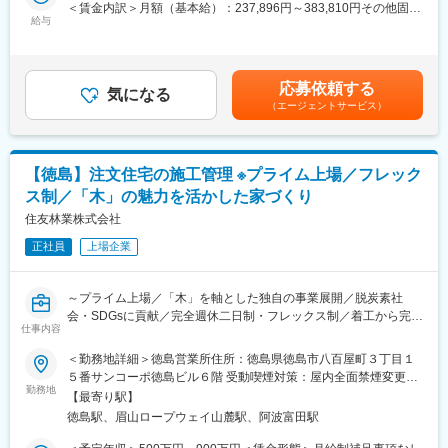
・本契約後はスムーズな着工へ向け、内装や設備を含めた詳細な
＜賃金内訳＞月額（基本給）：237,896円～383,810円その他固定
■当社の魅力
実施設計を確定させると同時に、各種申請の手続きを行います
給与
手当/月：41,052円～66,190円固定残業手当/月：41,052円～
「合金鉄事業」「機能材料事業」「環境事業」「電力事業」など4
※構法は、木造軸組構法、ビッグフレーム構法があります
66,190円（固定残業時間20時間30分/月）超過した時間外労働の
軸で事業展開しています。「合金鉄事業」では業界トップのメー
※変更の範囲：当社の定める業務
残業手当は追加支給＜月給＞320,000円～516,190円（一律手当を
カーです。「機能材料事業」はニーズが拡大見込みの「車載用電
含む）＜昇給有無＞有＜残業手当＞有＜給与補足＞※給与は経験、
池材料」の素材に多く使われる材料を扱っています。
応募依頼する
■組織構成：
気になる
能力を考慮の上決定します。■昇給：年1回■賞与：年2回（6月、
二酸化炭素排出削減やDX推進、人材育成に力を入れており、地球
（エージェントサービス）
全国約1440名の営業に対して、約700名の設計担当がいます。お
12月にそれぞれ3ヶ月分ずつ合計6ヶ月分支給※業績に応じて増減
環境だけでなく、働く社員に対しても時代に合わせた施策を積極
客様にじっくり向き合いながら設計することが可能です。
あり）賃金はあくまでも目安の金額であり、選考を通じて上下す
的に推進しています。
る可能性があります。月給(月額)は固定手当を含めた表記です。
■本ポジションのやりがい：
変更の範囲：会社の定める業務
【徳島】注文住宅の施工管理 ※プライム上場／フレック
自由設計のため、一つとして同じ家はありません。また扱う樹種
ス制／「木」の魅力を活かした家づくり
は幅広く、病院併用やアパート併用など特殊な案件もあります。
また戸建のみならず、ご自身の希望により、集合住宅（フォレス
住友林業株式会社
トメゾン）や店舗などを手掛けていくことも可能です。何年経っ
正社員
上場企業
ても新しい分野で挑戦ができる魅力があります。
■福利厚生・就業環境：
～プライム上場／「木」を軸とした独自の事業展開／脱炭素社
完全週休二日制で、フレックスタイム制・テレワーク制度・ノー
会・SDGsに貢献／完全週休二日制・フレックス制／着工から完成
残業デーなど、働きやすい環境が整っています。
仕事内容
後のフォロー訪問まで家造りを全面支援～
21時でPCは自動シャットダウン、またPCログも反映しながら勤
■業務内容：
＜勤務地詳細＞徳島営業所住所：徳島県徳島市八百屋町３丁目１
怠管理を実施、業務量などを鑑みながら上司が案件差配を行いま
木造注文住宅で国内トップクラスのシェアを持つ当社にて、注文
５番サンコーポ徳島ビル６階 受動喫煙対策：屋内全面禁煙変更の
す。
住宅の施工管理担当を募集します。
勤務地
範囲：会社の定める事業所
産後パパ育休の取得実績も多数あります。また子供が小学6年生の
【最寄り駅】
＜具体的な業務内容＞
年度末まで、短時間勤務や週休3日制、子の行事休暇、看護休暇な
徳島駅、眉山ロープウェイ山麓駅、阿波富田駅
・工程説明、建築資材の手配などの着工準備
ど手厚い制度を充実させています。
・工事期間中の安全確保、施工の手順や精度のチェック