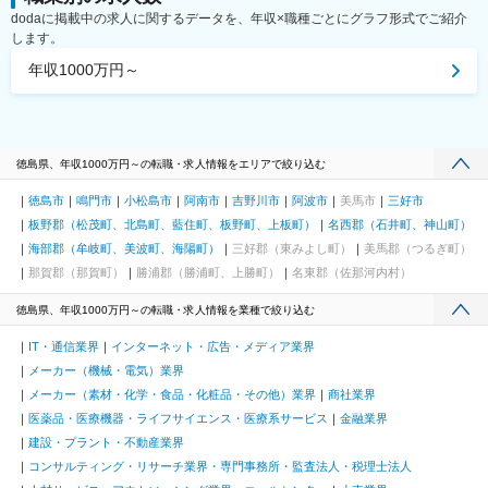
dodaに掲載中の求人に関するデータを、年収×職種ごとにグラフ形式でご紹介
します。
年収1000万円～
徳島県、年収1000万円～の転職・求人情報をエリアで絞り込む
徳島市
鳴門市
小松島市
阿南市
吉野川市
阿波市
美馬市
三好市
板野郡（松茂町、北島町、藍住町、板野町、上板町）
名西郡（石井町、神山町）
海部郡（牟岐町、美波町、海陽町）
三好郡（東みよし町）
美馬郡（つるぎ町）
那賀郡（那賀町）
勝浦郡（勝浦町、上勝町）
名東郡（佐那河内村）
徳島県、年収1000万円～の転職・求人情報を業種で絞り込む
IT・通信業界
インターネット・広告・メディア業界
メーカー（機械・電気）業界
メーカー（素材・化学・食品・化粧品・その他）業界
商社業界
医薬品・医療機器・ライフサイエンス・医療系サービス
金融業界
建設・プラント・不動産業界
コンサルティング・リサーチ業界・専門事務所・監査法人・税理士法人