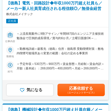
【徳島】電気・回路設計◆年収1000万円超え社員も／
◆徳島県内トップレベルの技術力
メーカー新人社員育成任される程信頼◎／無借金経営
現在1級建築士13名、1級施工管理技士70名、技術士等4名など県
下随一の技術陣を擁しています。また、ICT建機の積極的な導入
株式会社メイテック
を行い、生産性向上に取り組んでいます。優秀な技術者×最新機材
正社員
への投資が企業の信頼に繋がっています。
◆働きやすい職場づくり
～上流長期案件に9割アサイン／年間887回のエンジニア主催技術
女性活躍に対する取組みが評価され、厚労省より徳島県内の建設
勉強会で圧倒的成長環境／賞与約6か月／土曜日面接OK～
業で初めて「えるぼし」認定を取得しています。また、従業員の
仕事内容
健康管理を経営的な視点で考え、戦略的に取り組んでいる法人に
■業務内容：
＜勤務地詳細＞顧客先（徳島）住所：徳島県 受動喫煙対策：敷地
与えられる「健康経営優良法人2020」に認定されています(徳島県
設計（構想設計、マイコン回路、無線回路、電源回路、LSI、レイ
内喫煙可能場所あり変更の範囲：会社の定める事業所
内の建設業2社のみ)。南海トラフ巨大地震等の大規模災害が心配
アウト、生産設備等）、解析、評価等
勤務地
される徳島県ですが、大地震や大雨など災害が起きたときに、ど
のように事業を継続させていくか、リスクマネジメントを踏まえ
＜予定年収＞530万円～900万円＜賃金形態＞月給制＜賃金内訳＞
■案件例：
たBCP（事業継続計画）を作成している企業である証の徳島県企
月額（基本給）：269,000円～400,000円＜月給＞269,000円～
◇自動車・二輪車：自動運転に関わる回路設計
業BCPに
給与
400,000円＜昇給有無＞有＜残業手当＞有賃金はあくまでも目安
自動車による交通事故軽減のために、世界中で注目されている安
認定されています。また、時短勤務の採用、メンタルヘルスケ
の金額であり、選考を通じて上下する可能性があります。月給(月
全運転支援システムに関わる業務。車載レーダーにおける制御回
ア、社員持株制度、社員への利益還元制度の充実にも力を注いで
額)は固定手当を含めた表記です。
路設計
います。
◇医療・医療機器：画像診断装置用電子部品の開発
応募依頼する
気になる
X線、超音波、NMRといった部位・用途に応じた各種画像診断装
（エージェントサービス）
変更の範囲：会社の定める業務
置のFPGA論理設計～周辺回路設計を行う。また、シミュレーショ
ン、実機評価、環境評価等
◇宇宙：宇宙機器のシステム開発
【徳島】機械設計◆年収1000万円超え社員在籍／メー
・姿勢制御システムや電源システム、通信システム等の各種サブ