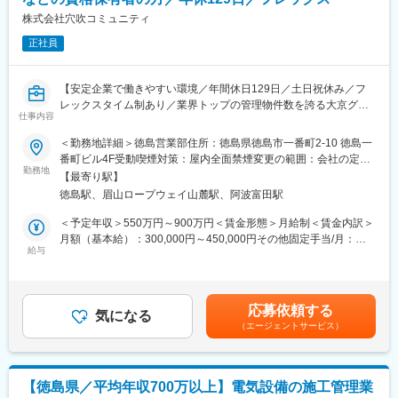
ニア：延べ6,762名」など、他社とは比べ物にならないレベルでの
株式会社穴吹コミュニティ
■魅力：
研修を受けることができます。その結果が、「離職率：約6.1%
◎エンジニアとしての市場価値向上が年収に直結する評価制度
正社員
（製造業平均約11％）」「勤続16年以上のエンジニア：約1500
（年収1000万円越えの現役エンジニアも在籍）
名」という実績に表れています。
◎年間887回のエンジニア主催技術勉強会で圧倒的成長環境
【安定企業で働きやすい環境／年間休日129日／土日祝休み／フ
◎業界や職種を超えたメイテックの仲間とつながり自主勉強会も
変更の範囲：会社の定める業務
レックスタイム制あり／業界トップの管理物件数を誇る大京グル
含め技術力を研鑽可能
仕事内容
ープ＆盤石のオリックスグループ】
◎最先端の技術情報を知る担当営業とともに身に着けるべき技術
や経験すべき業界を考え、キャリアを形成できる戦略的ローテー
＜勤務地詳細＞徳島営業部住所：徳島県徳島市一番町2-10 徳島一
■採用背景：
ション制度
番町ビル4F受動喫煙対策：屋内全面禁煙変更の範囲：会社の定め
業界トップの管理物件数を誇る大京グループとオリックスグルー
◎配属先メーカーの現場新入社員OJT・技術指導を担うほどの技
勤務地
る事業所
【最寄り駅】
プのバックアップにより、事業拡大と組織強化を目的とした、施
術力への圧倒的信頼
徳島駅、眉山ロープウェイ山麓駅、阿波富田駅
工管理技士や電気工事士などの資格保有者の方の採用です。
◎技術単価平均5688円のハイレベルなPJTを担当可能
◎上流工程PJTが約90%
＜予定年収＞550万円～900万円＜賃金形態＞月給制＜賃金内訳＞
■業務内容：
◎年齢制限なしの家具付き社宅に月額２万500円で住める
月額（基本給）：300,000円～450,000円その他固定手当/月：
同社が管理する分譲マンションの共用部（建物・設備）、専有部
給与
22,000円～80,000円＜月給＞322,000円～530,000円＜昇給有無
の点検・メンテナンス業務、工事施工管理と技術的な側面からの
【豊富な研修制度】
＞有＜残業手当＞有＜給与補足＞※上記年収は月20H分の時間外手
工事提案をお任せします。
個人に任せきりではなく、エンジニア・エリア同士、横のつなが
当を含んでの計算です。■昇給：年1回■賞与：年4回（※過去実績4
りもございます。エンジニア主導での研修も行われています。ま
か月分）■モデル年収：680万円／40歳・入社5年（月給41万9000
応募依頼する
＜具体的には＞
た、各専門ごとの技術研修から、人間力研修まで、業界トップク
気になる
円）558万円／32歳・入社2年（月給33万3000円）賃金はあくま
（エージェントサービス）
・工事施工管理: 工事がスムーズに進むよう工程管理や工事業者へ
ラスのグループ研修体制を整えています。
でも目安の金額であり、選考を通じて上下する可能性がありま
の指導、品質チェック等を行います。
「研修回数：631回／年」「研修制度を有効活用しているエンジ
す。月給(月額)は固定手当を含めた表記です。
・工事提案: フロント担当（営業）と共に管理組合に対し工事提案
ニア：延べ6,762名」など、他社とは比べ物にならないレベルでの
（工事の内容の説明／プレゼンテーション）を行います。
研修を受けることができます。その結果が、「離職率：約6.1%
【徳島県／平均年収700万以上】電気設備の施工管理業
・見積書作成: マンション不具合箇所の修理、改修、計画工事等に
（製造業平均約11％）」「勤続16年以上のエンジニア：約1500