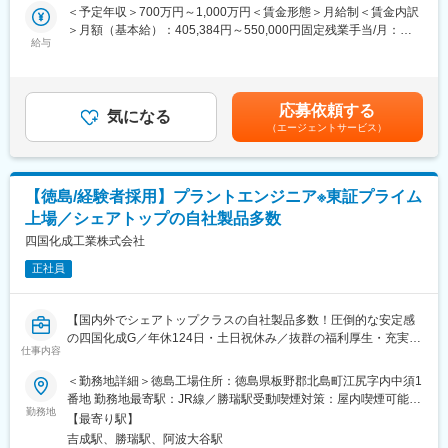
※SE経験、PM経験
＜予定年収＞700万円～1,000万円＜賃金形態＞月給制＜賃金内訳
■福利厚生・就業環境：
＞月額（基本給）：405,384円～550,000円固定残業手当/月：
完全週休二日制で、フレックスタイム制・テレワーク制度・ノー
■業界・同社の展望
給与
94,616円～150,000円（固定残業時間30時間0分/月）超過した時
残業デーなど、働きやすい環境が整っています。
昨今、 タクシー・交通業界は100年に一度の変革期に来ており、
間外労働の残業手当は追加支給＜月給＞500,000円～700,000円
21時でPCは自動シャットダウン、またPCログも反映しながら勤
日本版MaaSの推進やライドシェアに関する取り組みや議論が活発
（一律手当を含む）＜昇給有無＞有＜残業手当＞有＜給与補足＞
怠管理を実施、業務量などを鑑みながら上司が案件差配を行いま
化しています。
経験・能力を考慮の上、弊社規定により、給与を決定致します。※
す。
応募依頼する
電脳交通は、ミッションである「交通業界へ、革新を。そして社
気になる
賞与 年2回（6・12月支給）※人事考課 年2回（6～11月・12～5
産後パパ育休の取得実績も多数あります。また子供が小学6年生の
（エージェントサービス）
会と企業を支え、未来の安全と信頼に貢献する。」のもと、私た
月）※30時間を超える時間外労働分の割増賃金は追加で支給賃金
年度末まで、短時間勤務や週休3日制、子の行事休暇、看護休暇な
ちは“信頼できるパートナー”として、成長を望む企業に安心感と希
はあくまでも目安の金額であり、選考を通じて上下する可能性が
ど手厚い制度を充実させています。
望を提供し、交通業界に革新の道筋を照らしてまいります。
あります。月給(月額)は固定手当を含めた表記です。
タクシーの配車支援にとどまらず、タクシー事業者が直面するさ
変更の範囲：会社の定める業務
【徳島/経験者採用】プラントエンジニア※東証プライム
まざまな経営課題に対応する総合的なサービスを提供していきま
上場／シェアトップの自社製品多数
す。具体的には、労務管理や業務効率化、車両の調達・管理支
援、採用支援など、経営全般をサポートするソリューションを強
四国化成工業株式会社
化し、事業者がより効率的で持続可能な運営を実現できる環境を
正社員
構築してまいります。
また、配車アプリや交通関連サービスとの連携を一層強化し、タ
クシー事業者の業務効率化と収益拡大を支援するとともに、地域
【国内外でシェアトップクラスの自社製品多数！圧倒的な安定感
住民や訪日外国人に新たな「移動の足」を提供します。
の四国化成G／年休124日・土日祝休み／抜群の福利厚生・充実の
さまざまなパートナー企業との協力を通じて、全国規模で移動の
仕事内容
研修制度で長期的に働きやすい環境】
利便性向上を目指し、社会全体のインフラ進化に貢献していきま
■業務内容：
＜勤務地詳細＞徳島工場住所：徳島県板野郡北島町江尻字内中須1
す。
有機化学製品を生産する徳島工場でのプラントの電気技術者とし
番地 勤務地最寄駅：JR線／勝瑞駅受動喫煙対策：屋内喫煙可能場
て設計をお任せいたします。
勤務地
所あり
また、創業10年を迎え”第二創業期”に突入することを見据え、業
【最寄り駅】
界や社会の急速な変化に対応するための「企業の成長」と「社会
吉成駅、勝瑞駅、阿波大谷駅
■採用背景：