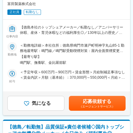
■業務の魅力
富田製薬株式会社
◎出張や原則転勤無し！残業月35h程／来年度から年間休日120日
・提案しやすい商品
予定で仕事とプライベートのメリハリをつけられます！
正社員
転勤なし
商品プランをあえて絞っているため、ハイグレードな注文住宅を
販売できる価格力が大きな強みです。
高品質注文住宅を実現／創業15年で社員数3000名以上＆売上
・設計～引き渡しまで一連で担当
【徳島本社のトップシェアメーカー／転勤なし／アニバーサリー
2000億円突破の成長率！
他メーカーでは営業・設計・積算等を分業して担当しています
休暇、産休・育児休暇などの福利厚生◎／130年以上の歴史／ノ
が、当社では引き渡しまで一貫して営業が携わります。
仕事内容
ー残業デーあり／年休122日・土日休み】
■業務内容
そのため、設計や空間構築の専門知識も身に付きます
注文住宅アドバイザーをお任せします。住まいづくりを検討する
＜勤務地詳細＞本社住所：徳島県鳴門市瀬戸町明神字丸山85-1 勤
■業務内容：
お客様のニーズを伺い、ご希望に沿った住宅をゼロから企画・提
変更の範囲：会社の定める業務
務地最寄駅：鳴門線／鳴門駅受動喫煙対策：屋内全面禁煙変更の
化学用品や食品添加物などの各種原料分析に関わる検査業務をご
案します。
勤務地
範囲：会社の定める事業所
【最寄り駅】
担当頂きます。具体的な業務は下記となります。
鳴門駅、撫養駅、金比羅前駅
・秤量、溶解、滴定等の化学分析業務
＜業務詳細＞
・各種試験計画の立案、実施、記録
展示場にお越しいただいたお客様の反響型営業をお任せします。
＜予定年収＞600万円～900万円＜賃金形態＞月給制補足事項なし
・製造工程に関わる品質管理関連業務
・モデルハウスのご案内
＜賃金内訳＞月額（基本給）：370,000円～550,000円＜月給＞
・分析機器の日常・定期点検
・ご希望をヒアリングしプランを作成
給与
370,000円～550,000円＜昇給有無＞有＜残業手当＞有＜給与補足
【変更の範囲：会社の定める業務】
・融資やローンに関する相談対応や手続き手配
＞※給与詳細は年齢・経験・能力等を踏まえて決定■昇給：年1回
（4月）■賞与：年2回（7月、12月）賃金はあくまでも目安の金額
■当社の特徴：
■明確な評価基準と給与
であり、選考を通じて上下する可能性があります。月給(月額)は固
応募依頼する
◇国内初の苦汁（海水成分）を原料とした塩基性炭酸マグネシウ
・固定給に加え、賞与年2回＋報奨金が給与となります。
気になる
定手当を含めた表記です。
（エージェントサービス）
ムの合成に成功。
年収1000万円 ～2000万円の方も多数！入社後年収400～500万円
◇無機化学工業のパイオニアとして素材の研究、技術の確立を推
UPした社員も在籍しています。
し進め、医薬品分野を中心に歩んできました。
・受注棟数に応じて主任・係長・課長・所長と昇格する明確な評
◇今後は当社の強みでもある無機塩類／有機酸塩類の研究開発を
価基準
【徳島／転勤無】品質保証※責任者候補◇国内トップシ
強化し、医薬品、食品、工業薬品分野の一層のファイン化を追求