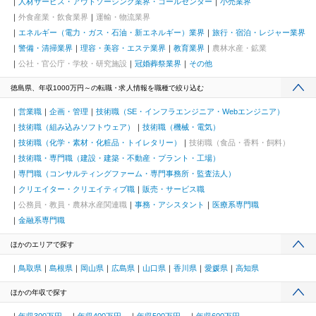
人材サービス・アウトソーシング業界・コールセンター
小売業界
外食産業・飲食業界
運輸・物流業界
エネルギー（電力・ガス・石油・新エネルギー）業界
旅行・宿泊・レジャー業界
警備・清掃業界
理容・美容・エステ業界
教育業界
農林水産・鉱業
公社・官公庁・学校・研究施設
冠婚葬祭業界
その他
徳島県、年収1000万円～の転職・求人情報を職種で絞り込む
営業職
企画・管理
技術職（SE・インフラエンジニア・Webエンジニア）
技術職（組み込みソフトウェア）
技術職（機械・電気）
技術職（化学・素材・化粧品・トイレタリー）
技術職（食品・香料・飼料）
技術職・専門職（建設・建築・不動産・プラント・工場）
専門職（コンサルティングファーム・専門事務所・監査法人）
クリエイター・クリエイティブ職
販売・サービス職
公務員・教員・農林水産関連職
事務・アシスタント
医療系専門職
金融系専門職
ほかのエリアで探す
鳥取県
島根県
岡山県
広島県
山口県
香川県
愛媛県
高知県
ほかの年収で探す