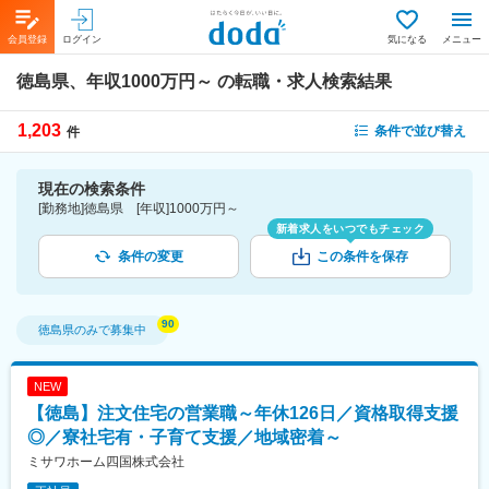
会員登録
ログイン
気になる
メニュー
徳島県、年収1000万円～
の転職・求人検索結果
1,203
条件で並び替え
件
現在の検索条件
[勤務地]徳島県 [年収]1000万円～
新着求人をいつでもチェック
条件の変更
この条件を保存
徳島県
のみで募集中
NEW
【徳島】注文住宅の営業職～年休126日／資格取得支援
◎／寮社宅有・子育て支援／地域密着～
ミサワホーム四国株式会社