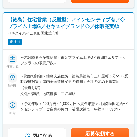
宅制度などがございます。
＜具体的に＞
家賃・光熱費込み、さらには朝食夕食もついてくるため、独身の
・経口剤の処方設計及び製法開発
方には大変好評です。寮内にはフィットネスジムや、ソフトボー
・スケールアップ検討
ル、テニスもできるコートもあるので運動不足にもなりません。
【徳島】住宅営業（反響型）／インセンティブ有／◇
・実験プロトコール立案、報告書作成
※住居を探すための往復交通費についても1回分は会社負担がござ
・実験記録のQC
プライム上場G／セキスイブランド◇／休暇充実◎
います。
・申請対応（IND/IMPD作成，CTD作成及び当局対応）
セキスイハイム東四国株式会社
・商用製剤製造サイト（国内外）への技術移転
変更の範囲：会社の定める業務
・関連部署（海外関連会社含む）との折衝
正社員
■ポジションの魅力
～未経験者も多数活躍／東証プライム上場G／東四国エリアトッ
・経口剤の処方設計だけでなく、製法開発、スケールアップ、技
プクラスの販売戸数～
術移転、申請対応まで一連の工程に携わることができます。
仕事内容
・Phase1～2の治験薬開発からPivotal試験、商業化まで幅広い開
■概要：
発フェーズを経験できます。
＜勤務地詳細＞徳島支店住所：徳島県徳島市三軒屋町下分55-3 受
「セキスイハイム」「セキスイツーユーホーム」の2大ブランドを
・QbDを活用した高度な製剤開発やCMC戦略に関与する機会があ
動喫煙対策：屋内全面禁煙変更の範囲：会社の定める事業所
主軸に、高知・徳島・香川で展開するハウスメーカーである当社
ります。
勤務地
【最寄り駅】
の営業として、展示場にご来場いただいたお客様へ自社ブランド
・若手メンバーが多い組織のため、技術指導やチームリードなど
文化の森駅、地蔵橋駅、二軒屋駅
の住宅を提案いただきます。大手ハウスメーカーからの転職者や
組織づくりにも貢献いただけます。
新卒・中途の未経験者など様々な方が在籍しています。
・処方設計から申請・承認取得まで一気通貫で携わることで、
＜予定年収＞400万円～1,000万円＜賃金形態＞月給制※固定給+イ
「医薬品を世に送り出す」実感を得られる環境です。
ンセンティブ ご自身の努力・活躍次第で、年収1000万プレーヤ
■具体的な仕事内容：
給与
ーを目指せます。＜賃金内訳＞月額（基本給）：205,000円～
展示場の来場者へ住宅をご提案する完全反響営業となります。当
■徳島工場について
300,000円＜月給＞205,000円～300,000円＜昇給有無＞有＜残業
社の営業は「反響型」のため、テレビCMやWEB広告、キャンペ
錠剤、カプセル剤、顆粒剤、注射剤、ドリンク剤などさまざまな
手当＞有＜給与補足＞※上記月給額はあくまで最低保証額です。経
ーンを見て既に興味を持って頂いたお客様に提案して頂きます！
剤形の医薬品、医薬部外品を製造しています。徳島工場で働く従
験・能力を考慮の上、決定します。■昇給：年1回■賞与：年2回■
応募依頼する
業員は正社員で約430名で、20代から50代まで幅広く在籍してい
気になる
年収モデル：763万円／36歳営業（年間6棟販売 月給30万円＋イ