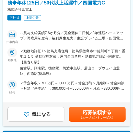
務◆年休125日／50代以上活躍中／四国電力G
関する見積書の作成を担当します。
名」という実績に表れています。
・長期修繕計画表作成: 修繕工事の時期及び費用を把握するための
株式会社四電工
修繕計画を作成します。
変更の範囲：会社の定める業務
正社員
上場企業
・設備点検の確認: 関係業者による設備点検等の結果を確認し、工
事の必要性を検討します。
～賞与支給実績7.6か月分／完全週休二日制／3年連続ベースアッ
■求める人物像：
プ／再雇用制度有／福利厚生充実／東証プライム上場・四国電力
電気、水道、建築などの設備系に関する実務経験があり、責任感
仕事内容
Ｇ～
が強く、チームで協力して仕事を進められる方を求めています。
＜勤務地詳細1＞徳島支店住所：徳島県徳島市中前川町５丁目１番
■職務内容：
地１１５ 受動喫煙対策：屋内全面禁煙＜勤務地詳細2＞阿南支店
■就業環境：
住宅を伴う複合施設、非住宅施設等の大型建築物から小規模工
勤務地
住所：徳島県阿南市宝田町今市イシン坊26番地1 受動喫煙対策：
マンションという居住者がいらっしゃる建物での施工となります
【最寄り駅】
事、メンテナンス工事にいたるまで、主に電気設備（受変電、電
屋内全面禁煙＜勤務地詳細3＞鳴門営業所住所：徳島県鳴門市撫養
ため、早朝・夜間の工事立ち会い対応は緊急時を除き基本的にご
佐古駅、阿南駅、徳島駅、阿波中島駅、眉山ロープウェイ山麓
灯・動力、通信等）の施工管理を担当していただきます。
町斉田字東発46番地3 受動喫煙対策：屋内全面禁煙変更の範囲：
ざいません。
駅、西原駅(徳島県)
会社の定める事業所（リモートワーク含む）
原則土曜・日曜・祝日がお休みです。
■業務詳細：
＜予定年収＞700万円～1,000万円＜賃金形態＞月給制＜賃金内訳
◇工程管理（スケジュール調整・作業員の手配）
＞月額（基本給）：380,000円～550,000円＜月給＞380,000円～
■企業について：
◇安全管理（現場の見回り）
給与
550,000円＜昇給有無＞有＜残業手当＞有＜給与補足＞※給与詳細
・2020年よりマンションをとりまく社会課題に対応すべく、DX
◇作業員の労務管理
は、経験・能力を考慮した上で決定。■昇給：年1回（4月）■賞
による「次世代型マンション管理サービス」の開発にグループと
◇原価管理
与：年2回（6月、12月）過去実績7.6か月分（平均270万円）賃金
して着手し、既にサービスも様々開始しております。具体的には
駅を降りて見える建物、ほとんどに携わっています。
はあくまでも目安の金額であり、選考を通じて上下する可能性が
管理組合総会のWEB実施や、住民投票をオンライン上で行えるア
応募依頼する
現在も多くの大型案件に携わっています。
気になる
あります。月給(月額)は固定手当を含めた表記です。
プリ「POCKET HOME」をリリースしております。
（エージェントサービス）
・同社は株式会社大京のグループ会社であり、分譲マンション
■同業他社様からの株式会社四電工への入社理由：
（サーパスマンション）の管理を中心とした建物の維持管理業を
・待遇面に魅力を感じた（賞与支給実績7.6か月分、賞与のみで平
全国で展開しており、毎年管理戸数受注実績を着実に伸ばしてい