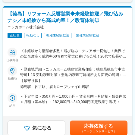
られる方を求めています。
力を活かし、ビル・工場・オフィスから一般家庭に至るまでの電
＜強い意欲と行動力で挑戦することができる方＞
気・空調・給排水等、建築設備の設計・施工に取り組んできまし
現状に満足することなく、何をどのようにすれば「より良く」な
【徳島】リフォーム反響営業◆未経験歓迎／飛び込み
た。現在では、情報通信や環境関連、PFIといった分野にも事業領
るのかという問題意識を常に持ち、
ナシ／未経験から高成約率！／教育体制◎
域を拡げ、四国を代表する総合設備企業へ成長するとともに、首
強い情熱とバイタリティで、勇気を持って能力向上や改善に向け
都圏・関西圏等にも積極的に進出しています。
ニッカホーム株式会社
てチャレンジする行動力のある方を求めています。
■求める人物像：
正社員
転勤なし
職種未経験歓迎
業種未経験歓迎
・プロフェッショナルな仕事をすることに使命感と誇りを持てる
変更の範囲：会社の定める業務
方…自らの仕事を通じて、顧客に満足してもらい、ひいては社会
全体に貢献するというプロとしての使命感と誇りを持ち、そのた
《未経験から活躍者多数！飛び込み・テレアポ一切無し！業界で
めに技術力／能力を鍛錬し、さらなる自己成長へとつなげられる
の知名度高く成約率60％程で堅実に稼げる会社！20代で店長や年
方を求めています。
仕事内容
収800万以上可能！》
・強い意欲と行動力で挑戦することができる方…現状に満足する
＜勤務地詳細＞ニッカホーム徳島営業所住所：徳島県徳島市中吉
ことなく、何をどのようにすれば「より良く」なるのかという問
＼こんな方におススメ／
野町1-13 受動喫煙対策：敷地内喫煙可能場所あり変更の範囲：会
題意識を常に持ち、強い情熱とバイタリティで、勇気を持って能
◎接客業の経験者、携帯販売店のスタッフ、ウェディングスタッ
勤務地
社の定める事業所
力向上や改善に向けてチャレンジする行動力のある方を求めてい
【最寄り駅】
フなど
ます。
徳島駅、佐古駅、眉山ロープウェイ山麓駅
┗お客さまの疑問や質問に対し誠実に対応する経験を活かせま
す！
＜予定年収＞350万円～1,000万円＜賃金形態＞月給制＜賃金内訳
変更の範囲：会社の定める業務
◎自分の頑張りを成果に反映させ高収入を得たい方
＞月額（基本給）：182,000円～340,000円固定残業手当/月：
┗入社2年目の方の平均給与が500万円超の実績！
給与
68,000円（固定残業時間45時間0分/月）超過した時間外労働の残
┗入社5年目で年収1000万円超の方も！
業手当は追加支給＜月給＞250,000円～408,000円（一律手当を含
◎価格での勝負にも強く、未経験からでも成約実績を積みやす
む）＜昇給有無＞有＜残業手当＞有＜給与補足＞※給与詳細は年
い！
齢・能力・経験等を考慮の上、決定します。■昇給：年1回（4
応募依頼する
気になる
月）■賞与：年2回（7月・12月）その他車両持込手当あり
（エージェントサービス）
＜お任せする業務＞
20000円（月額）賃金はあくまでも目安の金額であり、選考を通