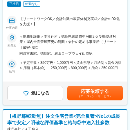
「どんな住まいにしたいか」という希望から土地、資金など様々
正社員
転勤なし
な面で相談に乗り、解決するお仕事になります。
設計・工務・設備・インテリアなどのスペシャリストたちと協力
し、最高の住まいをつくっていく醍醐味を味わえます。
【リモートワークOK／会計知識の教育体制充実◎／会計のDX化
※担当エリア…採用された勤務地エリアでの活動(社用車あり)
を支援！】
仕事内容
■組織構成：
■お任せするお仕事：
＜勤務地詳細＞本社住所：徳島県徳島市中洲町2-5 受動喫煙対
各拠点5名から10名の社員が在籍しており、20代から40代までの
当社の顧問先に対し、主に会計システムのDX化フォロー担当をお
策：屋内全面禁煙変更の範囲：会社の定める事業所（リモートワ
幅広い社員が活躍中です。
任せします！
勤務地
ーク含む）
【最寄り駅】
※顧問先とは…会計事務所にとっての取引先、クライアントを指し
■研修について：
阿波富田駅、徳島駅、眉山ロープウェイ山麓駅
ます。
図面や見積の作成、法律や金融の知識までしっかりと研修で知識
＜予定年収＞350万円～1,000万円＜賃金形態＞月給制＜賃金内訳
を習得できますので、安心して業務に取り組むことが可能です。
■具体的な職務内容：
＞月額（基本給）：250,000円～800,000円＜月給＞250,000円～
・システム担当として、顧問先へのクラウド会計システムの導入
給与
800,000円＜昇給有無＞有＜残業手当＞有＜給与補足＞■賞与:有
■当社の特徴：
のサポート
（年3回、金額200,000円～2,000,000円（前年度実績））賃金は
ミサワホーム本体が持つ商品力に、四国を知り尽くした当社のノ
・事務職として、会計士業務の補助や税理士業務の補助
あくまでも目安の金額であり、選考を通じて上下する可能性があ
ウハウを生かした独自の提案を行います。
・電話対応
ります。月給(月額)は固定手当を含めた表記です。
ミサワホーム独自の技術力「木質パネル接着工法」により地震を
応募依頼する
※エクセル・ワード・会計ソフト等を使用します
気になる
はじめとする自然災害や火災に強いのが特徴です。
（エージェントサービス）
さらに、グッドデザイン賞を36年連続受賞するほど、デザイン性
■入社後の流れ：
においても市場から高い評価を得ています。
会計事務所に特化した内容の講座や電話対応・マナー講座などの
私たちにとって、お引渡し=長いお付き合いの始まりです。
Web研修を業務時間内に受講することができます。自己研鑽を支
【板野郡/転勤無】注文住宅営業<完全反響>No1の成長
援するため、税理士事業所業務に特化したWEB研修を受講できる
変更の範囲：会社の定める業務
率で安定／明確な評価基準と給与◎中途入社多数
環境も整っています。実務に直結する知識を学びながら、着実に
スキルアップできる体制を整備しています。
株式会社アイ工務店