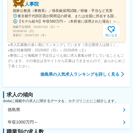
人事院
国家公務員（事務系）／係長級採用試験／研修・手当など充実
東京都千代田区霞が関周辺の府省、または全国に所在する国の行政機関の庁舎＜主な勤務地＞・府省合同A：おもに霞が関周辺の本府省・府省合同B：本府省を含む全国の行政機関・国税庁（国税局、国税事務所）※職務により、全国および海外での活躍のチャンスもあります※就業場所の変更の範囲：各府省の定める場所
【モデル給与】年収580万円～（本府省に採用された場合）＜給与＞月給27万6,300円～＋各種手当＋賞与（2025年度は4.65カ月分）採用時の俸給月額（いわゆる基本給）は、採用された方の経験年数と同程度の経験年数を有する国家公務員が受ける俸給月額との均衡を考慮して決定します ※支給要件を満たした場合は、次のような諸手当が支給されます。└地域手当、本府省業務調整手当、通勤手当、住居手当、扶養手当、超過勤務手当 など※俸給月額等は2026年４月１日現在の「一般職の職員の給与に関する法律」の規定によるものです
掲載予定期間：
2026/7/20（月）
〜
2026/8/16（日）
気になる
更新日：
2026/7/23（木）
※求人応募数の多い順にランキングしています（非公開求人は除く）。
※集計対象期間：2026/8/2（日）～2026/8/8（土）
※事情により掲載終了予定日よりも前に求人募集が終了していることもご
ざいます。その場合は当サイトから応募はできませんので、あらかじめご
了承ください。
徳島県
の人気求人ランキングを詳しく見る
求人の傾向
dodaに掲載中の求人に関するデータを、カテゴリごとにご紹介します。
徳島県
年収1000万円～
職業別の求人数