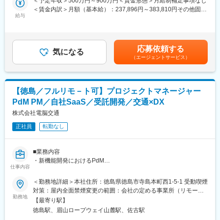
＜予定年収＞500万円～900万円＜賃金形態＞月給制補足事項なし
・資材及び人員の確保と施工状況の把握など
＜賃金内訳＞月額（基本給）：237,896円～383,810円その他固定
■当社の特徴：
※当社では、現場監督のことを生産担当と呼び、着工から引渡し3
給与
手当/月：41,052円～66,190円固定残業手当/月：41,052円～
当社は「木」という再生可能で、唯一無二の資源に着目し、創業
ヶ月後のフォロー訪問までの全工程を担当します。
66,190円（固定残業時間20時間30分/月）超過した時間外労働の
以来その可能性を追求しています。「木」を軸として（1）資源環
※構法は、木造軸組構法、ビッグフレーム構法、ツーバイフォー構
残業手当は追加支給＜月給＞320,000円～516,190円（一律手当を
境事業、（2）木材建材事業、（3）住宅・建築事業、（4）海外
法があります。
含む）＜昇給有無＞有＜残業手当＞有＜給与補足＞※給与は経験、
住宅・不動産事業、（5）生活サービス事業など、幅広く展開して
応募依頼する
気になる
能力を考慮の上決定します。■昇給：年1回■賞与：年2回（6月、
います。さらに、CO2を吸収し炭素を固定する機能を持つ再生可
（エージェントサービス）
■管理しやすい仕組み：
12月にそれぞれ3ヶ月分ずつ合計6ヶ月分支給※業績に応じて増減
能な自然資本としての森林資源を活用した独自のバリューチェー
「住友林業の家」の施工基準はもちろんのこと、清掃や建材の整
あり）賃金はあくまでも目安の金額であり、選考を通じて上下す
ンを構築し、既存事業のみならず、木造の中大規模建築や環太平
理整頓についてのルール等も詳細に決められており、施工業者に
る可能性があります。月給(月額)は固定手当を含めた表記です。
洋地域を中心とする海外住宅・不動産事業、木の資源を活かした
対しての勉強会なども定期的に行われています。また、スケジュ
バイオマス発電事業などにも注力しています。
【徳島／フルリモ－ト可】プロジェクトマネージャー
ール管理のためのシステムを導入しており、施工に関わる協力業
PdM PM／自社SaaS／受託開発／交通×DX
者が毎日入力をするため、日々パソコンで進捗を確認することが
変更の範囲：会社の定める業務
可能。効率的に管理していける魅力があります。
株式会社電脳交通
正社員
転勤なし
■本ポジションの特徴：
・住まいは人生の中でも大きな買い物です。だからこそ、責任感
と情熱を持って仕事に取り組める人材を求めています。
■業務内容
・営業・設計・インテリア・エクステリアなど、各職種を含めた
・新機能開発におけるPdM
社内外での協調性も重要です。
仕事内容
・大規模事業者向け受託開発のPM
・自由設計のため、一つとして同じ家はありません。また扱う樹
＜勤務地詳細＞本社住所：徳島県徳島市寺島本町西1-5-1 受動喫煙
種は幅広く、病院併用やアパート併用など特殊な案件もありま
■技術スタック
対策：屋内全面禁煙変更の範囲：会社の定める事業所（リモート
す。ご自身の希望により、集合住宅（フォレストメゾン）や店舗
・言語：JavaScript /Ruby on Rails
勤務地
ワーク含む）
などを手掛けていくことも可能です。何年経っても新しい分野で
【最寄り駅】
・DB：MySQL
挑戦ができる魅力があります。
徳島駅、眉山ロープウェイ山麓駅、佐古駅
・クラウド：AWS