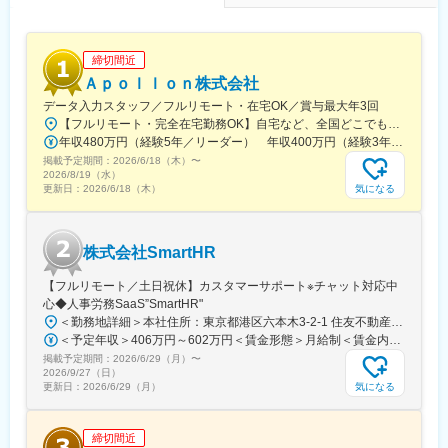
提案"型企業へ」。PC、スマホ、電子機器、自動車等の中の基板
を錆から守る「タフエース」は主要電機メーカーの材料指定を取
得、現在でも世界シェア1位となっておりますが、5G・6G関連で
更なるニーズ増を見込んでいます。有機化成品分野の「ネオクロ
締切間近
ール」はプールや浄化槽の消毒にて国内シェアトップとなってい
Ａｐｏｌｌｏｎ株式会社
ます。研究開発力があり、少数精鋭で小回りが利く当社だからこ
データ入力スタッフ／フルリモート・在宅OK／賞与最大年3回
そ参入できるニッチな市場で、高付加価値の製品を開発・提供し
【フルリモート・完全在宅勤務OK】自宅など、全国どこでもあなたが働きやすい場所で働けます★転居を伴う転勤なし★全国47都道府県どこからでも応募OK【本社】東京都新宿区山吹町130番地の15 茜ビル2-A＜アクセス＞有楽町線「江戸川橋駅」、東西線「東西線」より徒歩10分※受動喫煙対策：あり
続けて参ります。
年収480万円（経験5年／リーダー） 年収400万円（経験3年／メンバー）
掲載予定期間：
2026/6/18（木）
〜
2026/8/19（水）
気になる
更新日：
2026/6/18（木）
株式会社SmartHR
【フルリモート／土日祝休】カスタマーサポート※チャット対応中
心◆人事労務SaaS”SmartHR"
＜勤務地詳細＞本社住所：東京都港区六本木3-2-1 住友不動産六本木グランドタワー勤務地最寄駅：東京メトロ南北線／六本木一丁目駅受動喫煙対策：屋内全面禁煙変更の範囲：会社の定める事業所（リモートワーク含む）
＜予定年収＞406万円～602万円＜賃金形態＞月給制＜賃金内訳＞月額（基本給）：212,480円～315,200円その他固定手当/月：5,000円固定残業手当/月：77,520円～114,800円（固定残業時間45時間0分/月）超過した時間外労働の残業手当は追加支給＜月給＞295,000円～435,000円（一律手当を含む）＜昇給有無＞有＜残業手当＞有賃金はあくまでも目安の金額であり、選考を通じて上下する可能性があります。月給(月額)は固定手当を含めた表記です。
掲載予定期間：
2026/6/29（月）
〜
2026/9/27（日）
気になる
更新日：
2026/6/29（月）
締切間近