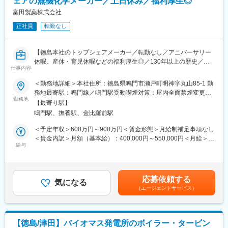
ェアの無機化学メーカー／土日休み／福利厚生◎
していきたいと考えています。
■業務の魅力
◇｢社是｣「信条」「企業使命感」の実現に全社員が一丸となり、
富田製薬株式会社
・提案しやすい商品
顧客の要望にスピーディーに対応し、満足感を提供する製品・サ
商品プランをあえて絞っているため、ハイグレードな注文住宅を
正社員
転勤なし
ービスを最優先に考え貢献し続けます。
販売できる価格力が大きな強みです。
・設計～引き渡しまで一連で担当
■教育・研修制度：
他メーカーでは営業・設計・積算等を分業して担当しています
【徳島本社のトップシェアメーカー／転勤なし／アニバーサリー
社員一人ひとりが自身の能力、個性を100％活かせるよう、社員
が、当社では引き渡しまで一貫して営業が携わります。
休暇、産休・育児休暇などの福利厚生◎／130年以上の歴史／年
の成長度合に応じて、様々な教育プログラム・研修制度を設け、
そのため、設計や空間構築の専門知識も身に付きます
仕事内容
休122日・土日休み／ノー残業デーあり】
それぞれのキャリアアップを支援しています。
＜勤務地詳細＞本社住所：徳島県鳴門市瀬戸町明神字丸山85-1 勤
変更の範囲：無
■業務内容：
務地最寄駅：鳴門線／鳴門駅受動喫煙対策：屋内全面禁煙変更の
変更の範囲：本文参照
当社の品質保証部にて、通常の品質に関する管理業務に加え、製
勤務地
範囲：会社の定める事業所
【最寄り駅】
造製品を外部へ持ち出す為の最終チェックまでを担います。
鳴門駅、撫養駅、金比羅前駅
・GMP、GQP、QMS、FSSCの適正な運用（文書の制定及び改
訂）
＜予定年収＞600万円～900万円＜賃金形態＞月給制補足事項なし
・製販業者との連携（査察対応など）
＜賃金内訳＞月額（基本給）：400,000円～550,000円＜月給＞
・県、PMDA、FDAとの連携（適合性調査対応など）
給与
400,000円～550,000円＜昇給有無＞有＜残業手当＞有＜給与補足
・MSDS、仕様書といった各種書類の作成 など
＞※給与詳細は年齢・経験・能力等を踏まえて決定■昇給：年1回
※GMPにおける品質保証の重要性が増しており、品質保証の水準
（4月）■賞与：年2回（7月、12月）※昨年度実績：6ヶ月賃金はあ
をさらに高めていくことが需要なテーマとなってきています。
くまでも目安の金額であり、選考を通じて上下する可能性があり
応募依頼する
品質保証部10名のメンバー達と共に、リーダーシップを発揮し品
気になる
ます。月給(月額)は固定手当を含めた表記です。
（エージェントサービス）
質保証部門体制の強化を図って頂くことが期待されます。
■当社の特徴：
◇国内初の苦汁（海水成分）を原料とした塩基性炭酸マグネシウ
【徳島/津田】バイオマス発電所のボイラー・タービン
ムの合成に成功。