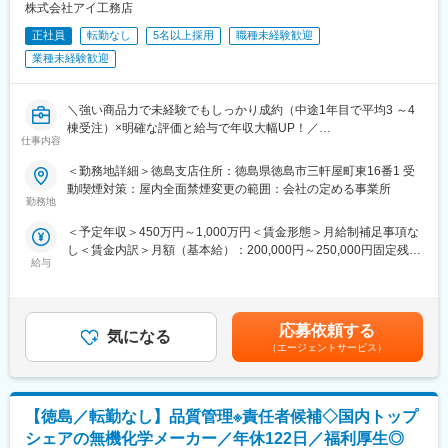
株式会社アイ工務店
◎出張や原則転勤無し！残業月35h程／来年度から年間休日120日
正社員
転勤なし
5名以上採用
職種未経験歓迎
予定で仕事とプライベートのメリハリをつけられます！
業種未経験歓迎
高品質注文住宅を実現／創業15年で社員数3000名以上＆売上
2000億円突破の成長率！
＼強い商品力で未経験でもしっかり成約（中途1年目で平均3 ～4
棟受注）×明確な評価と給与で年収大幅UP！／
■業務内容
仕事内容
【業界No1の成長率で安定性◎！＆中途入社多数で風通し◎～転
注文住宅アドバイザーをお任せします。住まいづくりを検討する
勤なし！飛び込みテレアポ無し！来年度から年休120日予定！】
お客様のニーズを伺い、ご希望に沿った住宅をゼロから企画・提
＜勤務地詳細＞徳島支店住所：徳島県徳島市三軒屋町東16番1 受
案します。
動喫煙対策：屋内全面禁煙変更の範囲：会社の定める事業所
＼飛び込みテレアポ無し！／
勤務地
◎『固定給＋インセンティブ＋報奨金』で入社後2年で年収1000
＜業務詳細＞
＜予定年収＞450万円～1,000万円＜賃金形態＞月給制補足事項な
万円超も可能！明確な評価制度で役職と年収を早期にUP！
展示場にお越しいただいたお客様の反響型営業をお任せします。
し＜賃金内訳＞月額（基本給）：200,000円～250,000円固定残業
（年収例）
・モデルハウスのご案内
給与
手当/月：60,000円～80,000円（固定残業時間40時間0分/月）超過
◆年収例1040万円／34歳／経験3年／課長職
・ご希望をヒアリングしプランを作成
した時間外労働の残業手当は追加支給＜月給＞260,000円～
◆年収例1500万円／40歳／経験7年／営業所長職
・融資やローンに関する相談対応や手続き手配
330,000円（一律手当を含む）＜昇給有無＞有＜残業手当＞有＜
※少数精鋭で事業展開していることや販売戦略等もコストをかなり
給与補足＞■賞与：年2回（3月、9月／個人の実績に伴います）■
意識して行っている等、利益率が高く、成果に対して他社より高
応募依頼する
■明確な評価基準と給与
気になる
年収は前職の実績・ご経験・ご年収などで変動します■モデル年
い年収をお渡しすることが可能です。
・固定給に加え、賞与年2回＋報奨金が給与となります。
（エージェントサービス）
収：◆年収例1040万円／34歳／経験3年／課長職◆年収例1500万
年収1000万円 ～2000万円の方も多数！入社後年収400～500万円
円／40歳／経験7年／営業所長職賃金はあくまでも目安の金額で
◎成長率の高さという安定性＆自由設計の住宅を適正価格で提供
UPした社員も在籍しています。
あり、選考を通じて上下する可能性があります。月給(月額)は固定
することができ、未経験でも営業活動もしやすい！
・受注棟数に応じて主任・係長・課長・所長と昇格するわかりや
手当を含めた表記です。
【徳島／転勤なし】品質管理※責任者候補◇国内トップ
※未経験も含め、中途1年目で1人平均3 ～4棟以上は販売できてお
すい評価基準
ります！
シェアの無機化学メーカー／年休122日／福利厚生◎