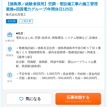
均270万円）
ます。大京グループは業界1位の管理戸数となっており（マンショ
【徳島県／経験者採用】空調・管設備工事の施工管理
・福利厚生に魅力を感じた（借り上げ社宅で手出し3万円以内で住
ン管理新聞社調べ）、同社もグループ傘下の強みと安定性の元、
業務※四国電力グループ/年間休日125日
める※規定有）
就業いただくことが可能です。
・休日出勤が限りなく少ないこと、残業時間が少ないこと（施工
株式会社四電工
管理のみの残業平均30時間）
変更の範囲：会社の定める業務
正社員
上場企業
・前の職場より大きい何十億の案件に携わることが出来る
■当社の特徴：
■概要：
当社は、1963年、当時四国各県にあった4つの電気工事会社が合
電気をはじめ､空調･給排水､情報通信､システム制御など､設備全般
併し誕生しました。
仕事内容
において豊富な設計･施工実績を有している当社にて、施工管理の
設立以来、送配電工事を事業の核として、地域社会の発展に貢献
人材を募集いたします。
＜勤務地詳細1＞徳島支店住所：徳島県徳島市中前川町５丁目１番
してきました。
■職務内容：【変更の範囲：会社の定める業務】
地１１５ 受動喫煙対策：屋内全面禁煙＜勤務地詳細2＞阿南支店
また、そこで培った高い技術力を活かし、ビル・工場・オフィス
空調・管設備工事の施工管理業務（空調、給排水、衛生、消防
勤務地
住所：徳島県阿南市宝田町今市イシン坊26番地1 受動喫煙対策：
から一般家庭に至るまでの電気・空調・給排水等、建築設備の設
【最寄り駅】
等）をご担当いただきます。
屋内全面禁煙＜勤務地詳細3＞鳴門営業所住所：徳島県鳴門市撫養
計・施工に取り組んできました。
佐古駅、阿南駅、徳島駅、阿波中島駅、眉山ロープウェイ山麓
・工程管理
町斉田字東発46番地3 受動喫煙対策：屋内全面禁煙変更の範囲：
現在では、情報通信や環境関連、PFIといった分野にも事業領域を
駅、西原駅(徳島県)
・品質管理
会社の定める事業所（リモートワーク含む）
拡げ、四国を代表する総合設備企業へ成長するとともに、首都
・原価管理
＜予定年収＞650万円～1,000万円＜賃金形態＞月給制＜賃金内訳
圏・関西圏等にも積極的に進出しています。
・安全管理
＞月額（基本給）：380,000円～550,000円＜月給＞380,000円～
・作業員の労務管理
給与
550,000円＜昇給有無＞有＜残業手当＞有＜給与補足＞※給与詳細
■求める人物像：
※取扱いは病院・学校など大型設備が大半で、数千万から数十億ク
は、経験・能力を考慮した上で決定。■昇給：年1回（4月）■賞
＜プロフェッショナルな仕事をすることに使命感と誇りを持てる
ラスの規模のものになります。
与：年2回（6月、12月）賃金はあくまでも目安の金額であり、選
方＞
■同社の特徴：
考を通じて上下する可能性があります。月給(月額)は固定手当を含
自らの仕事を通じて、顧客に満足してもらい、ひいては社会全体
応募依頼する
同社は、1963年、当時四国各県にあった4つの電気工事会社が合
気になる
めた表記です。
に貢献するというプロとしての使命感と誇りを持ち、
（エージェントサービス）
併し誕生しました。設立以来、送配電工事を事業の核として、地
そのために技術力／能力を鍛錬し、さらなる自己成長へとつなげ
域社会の発展に貢献してきました。また、そこで培った高い技術