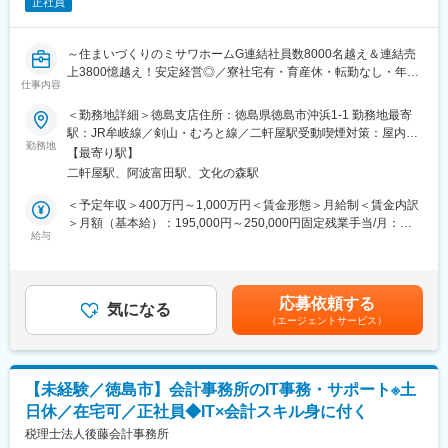
正社員
～住まいづくりのミサワホームG連結社員数8000名越え＆連結売
上3800憶越え！安定経営◎／寮社宅有・育産休・転勤なし・年間
仕事内容
休日126日・ワークライフバランス◎～
■概要：
＜勤務地詳細＞徳島支店住所：徳島県徳島市沖浜1-1 勤務地最寄
当社は、ミサワホームグループの一員として四国エリアで住宅の
駅：JR牟岐線／剣山・むろと線／二軒屋駅受動喫煙対策：屋内全
販売・施工を行っております。業界トップクラスメーカーとして
勤務地
面禁煙変更の範囲：会社の定める事業所
【最寄り駅】
極めて高い技術力・商品力を持つミサワホームのブランド力と四
二軒屋駅、阿波富田駅、文化の森駅
国エリアにおける絶対の営業力と信頼を併せ持った企業です。今
回は営業の新たな仲間を迎え入れたいと考えております。
＜予定年収＞400万円～1,000万円＜賃金形態＞月給制＜賃金内訳
＞月額（基本給）：195,000円～250,000円固定残業手当/月：
■業務内容：
給与
35,000円～50,000円（固定残業時間25時間0分/月）超過した時間
主には展示場やイベント会場にご来場いただくお客様を対象に、
外労働の残業手当は追加支給＜月給＞230,000円～300,000円（一
積極的に住宅の工事請負や分譲住宅の販売営業を推進していくこ
律手当を含む）＜昇給有無＞有＜残業手当＞有＜給与補足＞※予定
とがミッションとなります。
年収は年齢・経験・能力等を考慮の上決定■職務手当（35,000円
応募依頼する
※基本的には展示場にご来場いただいたお客様への反響営業です。
気になる
～50,000円）■資格手当■報奨金制度（年4回）■賞与：年2回 ※計
（エージェントサービス）
コミュニケーション能力を存分に発揮し、親切で丁寧な接客を行
4.00ヶ月分（前年度実績）■昇給金額／昇給率：1月あたり3,000
いながら適格にお客様の要望をくみ取り高い満足を生み出してい
円～5,000円（前年度実積）賃金はあくまでも目安の金額であり、
けるよう付加価値の高い提案活動やセールスを行っていただきま
選考を通じて上下する可能性があります。月給(月額)は固定手当を
す。
含めた表記です。
【未経験／徳島市】会計事務所のIT事務・サポート※土
日休／在宅可／正社員◆IT×会計スキル身に付く
■業務内容：
基本的には１日外回りが中心です。
税理士法人後藤会計事務所