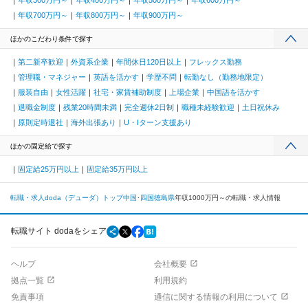
年収300万円～
年収400万円～
年収500万円～
年収600万円～
年収700万円～
年収800万円～
年収900万円～
ほかのこだわり条件で探す
第二新卒歓迎
外資系企業
年間休日120日以上
フレックス勤務
管理職・マネジャー
英語を活かす
学歴不問
転勤なし（勤務地限定）
服装自由
女性活躍
社宅・家賃補助制度
上場企業
中国語を活かす
退職金制度
残業20時間未満
完全週休2日制
職種未経験歓迎
土日祝休み
原則定時退社
海外出張あり
U・Iターン支援あり
ほかの固定給で探す
固定給25万円以上
固定給35万円以上
転職・求人doda（デューダ）トップ
中国･四国
徳島県
年収1000万円～の転職・求人情報
転職サイト dodaをシェア
ヘルプ
会社概要
拠点一覧
利用規約
免責事項
通信に関する情報の利用について