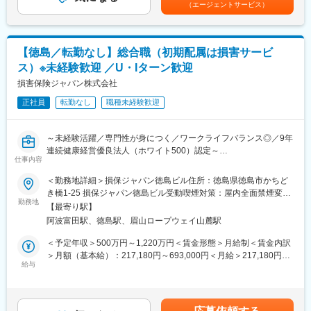
（エージェントサービス）
■主な流れ：
ます。一部60代の嘱託社員・再雇用社員も在籍しています。従業
ンセンティブ＋賞与）532万円／29歳営業（年間4棟販売 月給25
ヒアリング～ご提案
員の多くは、徳島県内にて暮らしております。
万円＋インセンティブ＋賞与）賃金はあくまでも目安の金額であ
└間取りや資金などを伺いながら、『セキスイハイム』』の家づ
り、選考を通じて上下する可能性があります。月給(月額)は固定手
くりをご案内
当を含めた表記です。
【徳島／転勤なし】総合職（初期配属は損害サービ
ご契約
ス）※未経験歓迎 ／U・Iターン歓迎
└ご契約の手続きのほか、お客様が安心して住宅を購入できるよ
変更の範囲：会社の定める業務
うサポートします！
損害保険ジャパン株式会社
正社員
転勤なし
職種未経験歓迎
＼未経験からスタートした社員も多く活躍中！／
住宅業界について基礎から学べる導入研修をはじめ、体験型ショ
ールームを使った研修を行なっています。基本的な知識を身につ
～未経験活躍／専門性が身につく／ワークライフバランス◎／9年
けた後、OJTを中心に先輩同行（約2か月を想定）完工までの流れ
連続健康経営優良法人（ホワイト500）認定～
を習得していただきます。 早ければ入社3ヶ月で独り立ち可能で
仕事内容
■業務概要
すが、その後もしっかりフォローして参りますので、未経験者で
事故受付から損害調査、事故の相手方との交渉などを行い、保険
＜勤務地詳細＞損保ジャパン徳島ビル住所：徳島県徳島市かちど
も安心できる環境です。
金のお支払いまでを担当いただきます。お客様にとってマイナス
き橋1-25 損保ジャパン徳島ビル受動喫煙対策：屋内全面禁煙変更
な出来事に対し、日常生活へ戻るためのお力添えができるため、
勤務地
の範囲：会社の定める事業所（リモートワーク含む）
■本ポジションの魅力：
【最寄り駅】
直接感謝の言葉をいただくこともあるやりがいを感じられる業務
ハウジングアドバイザー、リフォームコーディネーター、インテ
阿波富田駅、徳島駅、眉山ロープウェイ山麓駅
です。専門知識を学びながら成長できる環境が整っており、キャ
リアコーディネーター、エクステリアコーディネーター、施工管
リアアップを目指していただけます。
＜予定年収＞500万円～1,220万円＜賃金形態＞月給制＜賃金内訳
理、設計など様々な方と関わるので、目的に向かって各部門をま
■職務詳細
＞月額（基本給）：217,180円～693,000円＜月給＞217,180円～
とめるリーダー的な立ち位置で仕事ができるのが魅力です。
・事故の受付対応および詳細確認
給与
693,000円＜昇給有無＞有＜残業手当＞有＜給与補足＞■賞与：年
・損害調査および損害額の算定
2回（会社業績、評価による）※年収は前職などを考慮し、変動し
■当社について：
・事故相手方との交渉および保険金支払い手続き
ます。※上記予定年収は残業手当を含みます。※損保未経験者の方
・積水化学工業が親会社であるため、化学メーカーとして培って
・顧客対応およびフォローアップ
の入社時の想定年収は500万（月給217,180円）～780万円（月給
きた高い技術力で先進性のある住まいを届けています。母体がイ