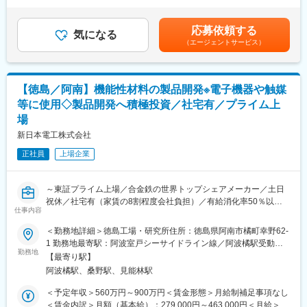
＞※年齢、経験等を考慮し決定します。■月給制■昇給：年1回■賞
・報告書の作成
8兆円の総資産を保有しており、成長を続けています。
与：年2回賃金はあくまでも目安の金額であり、選考を通じて上下
する可能性があります。月給(月額)は固定手当を含めた表記です。
応募依頼する
■組織構成
気になる
■当社の魅力：
（エージェントサービス）
徳島の開発拠点には20名のメンバーがいます。各メンバーごとに
「SONY」グループという大きな基盤と社内連携
合金鉄や機能材料、電池材料等領域ごとに役割分担を行いながら
「人のやらないことをやる」・「道を切り拓く」といったソニー
製品開発を行っています。
スピリットが根付いており、自由闊達な社風の中で、金融以外の
ソニーグループ各社間での連携施策などによる協業もあり、お客
【徳島／阿南】機能性材料の製品開発※電子機器や触媒
■キャリア
さま本位の運営方針のもと業務に取り組める環境が整っていま
等に使用◇製品開発へ積極投資／社宅有／プライム上
将来的に製品開発のみならず研究企画をはじめ様々なキャリアス
す。
場
テップを踏みながら将来的には適性に応じてマネジメントや管理
職を目指していただくことを期待しています。
変更の範囲：会社の定める業務
新日本電工株式会社
正社員
上場企業
■就業環境
年間休日は125日（完全週休2日制）。平均残業時間10～20h程度
になります。また、社宅(物件によりますが、家賃の8割程度を会
～東証プライム上場／合金鉄の世界トップシェアメーカー／土日
社負担)完備、有給消化率50％以上など仕事以外の面から社員をサ
祝休／社宅有（家賃の8割程度会社負担）／有給消化率50％以上
ポートしています。
仕事内容
／平均残業10~20時間程度～
■当社の魅力
＜勤務地詳細＞徳島工場・研究所住所：徳島県阿南市橘町幸野62-
■業務内容
「合金鉄事業」「機能材料事業」「環境事業」「電力事業」など4
1 勤務地最寄駅：阿波室戸シーサイドライン線／阿波橘駅受動喫
当社機能性材料の製品開発担当として、既存製品の改良にあたっ
勤務地
軸で事業展開しています。「合金鉄事業」では業界トップのメー
煙対策：屋内全面禁煙変更の範囲：会社の定める事業所（リモー
【最寄り駅】
て各種高性能試験装置を駆使しながら顧客ニーズに沿う製品の開
カーです。「機能材料事業」はニーズが拡大見込みの「車載用電
トワーク含む）
阿波橘駅、桑野駅、見能林駅
発を行っていただきます。当社は様々な種類の機能性材料を扱っ
池材料」の素材に多く使われる材料を扱っています。
ており、このうち酸化ジルコニウムはスマートフォンを始めとし
二酸化炭素排出削減やDX推進、人材育成に力を入れており、地球
＜予定年収＞560万円～900万円＜賃金形態＞月給制補足事項なし
た電子機器のセラミックコンデンサや圧電素子、酸化ほう素はガ
環境だけでなく、働く社員に対しても時代に合わせた施策を積極
＜賃金内訳＞月額（基本給）：279,000円～463,000円＜月給＞