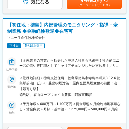
応募依頼する
・関連書類の作成および管理
気になる
335,000円）となります。賃金はあくまでも目安の金額であり、
ンフラ系ということもあり、業績も安定的に推移しています。
（エージェントサービス）
■入社後の流れ
選考を通じて上下する可能性があります。月給(月額)は固定手当を
・積水化学はSDGs等の持続可能性の高い会社です。そのセキスイ
「キャリア採用社員向け入社式」では、会社紹介や企業文化、制
含めた表記です。
ハイムグループとしては全国で14グループあり、当社は香川・徳
度・ルールに関する研修を実施。経営層からのメッセージや同期
島・高知が担当区域で地域密着型で提供しています。
との交流を通じて、企業理解を深め、新たな一歩を踏み出すため
【初任地：徳島】内部管理のモニタリング・指導・牽
の大切な機会となります。入社後も、業務に必要な知識やスキル
■商品の強み：
制業務 ◆金融経験歓迎◆在宅可
を幅広く学べる導入研修、そしてOJTによる実践的な指導を行い
独自のユニット工法を導入しており、人・ロボット・機械による
ます。OJT担当の先輩社員が丁寧にサポートするため、未経験の
ソニー生命保険株式会社
最適な家づくりで、均一な住宅を提供ができることが魅力となっ
方でも安心して業務を習得できます。さらに、定期的な勉強会や
ています&#65533;
正社員
5名以上採用
研修も充実しており、専門知識を着実に身につけ、継続的な成長
を目指せる環境です。
変更の範囲：会社の定める業務
■働き方
【金融業界の営業から転身した中途入社者も活躍中！社会的にニ
在宅勤務やシフト勤務など柔軟な働き方を支援しています。育児
ーズの高い専門職としてキャリアチェンジしたい方歓迎！／リモ
や介護などのライフイベントに合わせた勤務時間の調整が可能
仕事内容
ート制度有／保有契約高国内トップクラス／安定性・成長性◎／
で、家庭と仕事の両立を実現できます。デジタルツールを活用し
福利厚生充実】
＜勤務地詳細＞徳島支社住所：徳島県徳島市寺島本町東3-12-6 徳
た効率的な業務プロセスの導入により、生産性の高い働き方が推
島駅前濱口ビル 6F受動喫煙対策：屋内全面禁煙変更の範囲：会社
進されています。
◎上場タイミングで勢いあるソニーフィナンシャルグループの収
勤務地
の定める事業所（リモートワーク含む）
■キャリアパス
【最寄り駅】
益の柱である中核企業！
社員一人ひとりのキャリア形成を支援するさまざまな制度が整っ
徳島駅、眉山ロープウェイ山麓駅、阿波富田駅
◎経営戦略の一つである重要度の高い業務に携われる！
ています。ジョブ・チャレンジ制度やキャリア・トランスファー
＜予定年収＞600万円～1,100万円＜賃金形態＞月給制補足事項な
制度を活用しながら、自らのキャリアビジョンを実現することが
■職務概要：
し＜賃金内訳＞月額（基本給）：275,000円～500,000円＜月給＞
できます。また、将来的には他部門への異動や昇進の機会も豊富
本社社員として全国の各支社に常駐し、支社業務のモニタリン
給与
275,000円～500,000円＜昇給有無＞有＜残業手当＞有＜給与補足
です。
グ、指導・教育、管理などを行って頂きます。
＞※給与詳細は前職、現年収、面接評価を考慮のうえ応相談となり
■企業の特徴／魅力
※保険業界を中心にコンプライアンスの重要性は増しており、当社
ます。賃金はあくまでも目安の金額であり、選考を通じて上下す
国内最大級の損害保険会社として、約3割の市場シェアを誇りま
としてもコンプライアンスの強化は経営戦略の一つであるため、