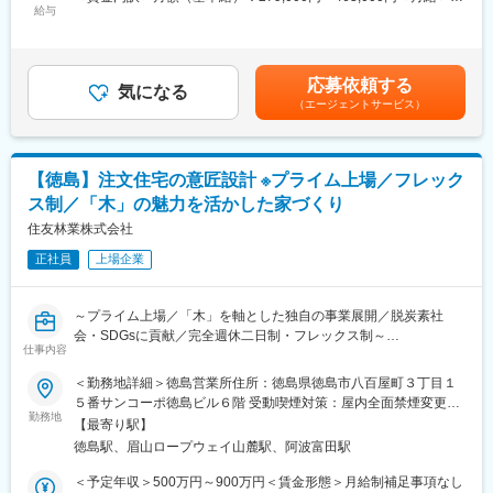
ラス、触媒等に使用されています。
給与
的に推進しています。
279,000円～463,000円＜昇給有無＞有＜残業手当＞有＜給与補足
＜具体的な業務＞
＞※年齢、経験等を考慮し決定します。■月給制■昇給：年1回■賞
・顧客ニーズに基づいた既存製品の改良に向けた材料仕様検討
変更の範囲：会社の定める業務
与：年2回賃金はあくまでも目安の金額であり、選考を通じて上下
・試作品の製作および性能評価
する可能性があります。月給(月額)は固定手当を含めた表記です。
応募依頼する
・報告書の作成
気になる
（エージェントサービス）
当社機能材料事業は当社の中長期経営計画の中でも重要な位置付
けとされており、今後450億円規模の投資を行うことを想定して
います。
【徳島】注文住宅の意匠設計 ※プライム上場／フレック
■組織構成
ス制／「木」の魅力を活かした家づくり
徳島の開発拠点には20名のメンバーがいます。各メンバーごとに
合金鉄や機能材料、電池材料等領域ごとに役割分担を行いながら
住友林業株式会社
製品開発を行っています。
正社員
上場企業
■キャリア
将来的に製品開発のみならず研究企画をはじめ様々なキャリアス
～プライム上場／「木」を軸とした独自の事業展開／脱炭素社
テップを踏みながら将来的には適性に応じてマネジメントや管理
会・SDGsに貢献／完全週休二日制・フレックス制～
職を目指していただくことを期待しています。
仕事内容
■業務内容：
木造注文住宅で国内トップクラスのシェアを持つ当社にて、住宅
＜勤務地詳細＞徳島営業所住所：徳島県徳島市八百屋町３丁目１
■就業環境
の設計担当を募集します。
５番サンコーポ徳島ビル６階 受動喫煙対策：屋内全面禁煙変更の
年間休日は125日（完全週休2日制）。平均残業時間10～20h程度
・提案段階から携わり、お客様のご要望を詳細に伺うことからス
勤務地
範囲：会社の定める事業所
になります。また、社宅(物件によりますが、家賃の8割程度を会
【最寄り駅】
タート
社負担)完備、有給消化率50％以上など仕事以外の面から社員をサ
徳島駅、眉山ロープウェイ山麓駅、阿波富田駅
・間取りや外観など基本プランを作成し、お客様とのお打ち合わ
ポートしています。
せを重ねながら設計し、契約図面を完成させていきます。
＜予定年収＞500万円～900万円＜賃金形態＞月給制補足事項なし