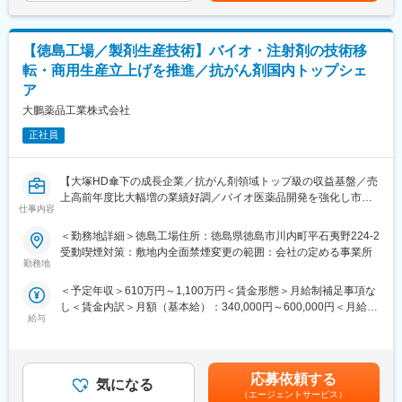
住宅に関するリフォーム全般や、増改築・キッチン・バス・外壁
じて上下する可能性があります。月給(月額)は固定手当を含めた表
工事などに関する提案営業をお任せします。
記です。
本ポジションは営業だけでなく、現地調査やご提案、工事管理、
【徳島工場／製剤生産技術】バイオ・注射剤の技術移
アフターフォローまで一貫して携わるため、幅広い知識や技術を
転・商用生産立上げを推進／抗がん剤国内トップシェ
身につけることが可能です。
ア
お客様が理想とする住まいの実現に向けて自身のセンスを活かせ
るやりがいと、今後ご自身がお住まいを建てたり、理想の我が家
大鵬薬品工業株式会社
にするための知識を積んで頂ける魅力が御座います。
正社員
■具体的には
・来店対応、問い合わせ対応
【大塚HD傘下の成長企業／抗がん剤領域トップ級の収益基盤／売
・お住まいを訪問し現地調査＆ヒアリング
上高前年度比大幅増の業績好調／バイオ医薬品開発を強化し市場
・ニーズに応じたプランを提案＆見積り作成
仕事内容
拡大／引っ越し支援制度あり】
・職人や資材などの手配
・現場管理、アフターフォロー
＜勤務地詳細＞徳島工場住所：徳島県徳島市川内町平石夷野224-2
■職務内容：
受動喫煙対策：敷地内全面禁煙変更の範囲：会社の定める事業所
開発された医薬品の商用生産に向けた工業化検討および既存製品
勤務地
■モデル年収：
のプロセス改善を担う部門において、製造所への技術移転や生産
中途2年目：620万円
＜予定年収＞610万円～1,100万円＜賃金形態＞月給制補足事項な
立ち上げを中心に、社内外関係者と連携しながら製剤製造技術の
中途3年目：930万円
し＜賃金内訳＞月額（基本給）：340,000円～600,000円＜月給＞
確立・改善をリードしていただきます。
中途4年目：880万円
給与
340,000円～600,000円＜昇給有無＞有＜残業手当＞有＜給与補足
＜具体的な職務内容＞
＞※年収詳細は、経験・能力によって相談の上、決定します。■賞
・委託・導入先及び部内検討方針の取り纏め
与あり賃金はあくまでも目安の金額であり、選考を通じて上下す
・業務進捗管理
■入社後の流れ
る可能性があります。月給(月額)は固定手当を含めた表記です。
・検討現地立ち会い（外部製造所含む）
応募依頼する
入社後2～3ヶ月間はOJT研修を実施し、その後も半年以上かけて
気になる
・社内外折衝サポート（CDMO、社内各部門）
（エージェントサービス）
サポート。