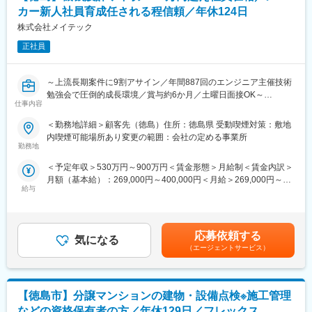
システムの開発
カー新人社員育成任される程信頼／年休124日
・限られた空間内や宇宙独自の環境条件に適応できるシステム開
株式会社メイテック
発
正社員
■魅力：
◎エンジニアとしての市場価値向上が年収に直結する評価制度
～上流長期案件に9割アサイン／年間887回のエンジニア主催技術
（年収1000万円越えの現役エンジニアも在籍）
勉強会で圧倒的成長環境／賞与約6か月／土曜日面接OK～
◎年間887回のエンジニア主催技術勉強会で圧倒的成長環境
仕事内容
◎業界や職種を超えたメイテックの仲間とつながり自主勉強会も
■業務内容：
含め技術力を研鑽可能
＜勤務地詳細＞顧客先（徳島）住所：徳島県 受動喫煙対策：敷地
設計開発（三次元CADを用いた製品・装置等の機構・筐体設計
◎最先端の技術情報を知る担当営業とともに身に着けるべき技術
内喫煙可能場所あり変更の範囲：会社の定める事業所
等）及び解析・実験・評価業務等
や経験すべき業界を考え、キャリアを形成できる戦略的ローテー
勤務地
ション制度
＜予定年収＞530万円～900万円＜賃金形態＞月給制＜賃金内訳＞
■案件例：
◎配属先メーカーの現場新入社員OJT・技術指導を担うほどの技
月額（基本給）：269,000円～400,000円＜月給＞269,000円～
◇自動車・二輪車：エンジン制御システムの設計開発
術力への圧倒的信頼
給与
400,000円＜昇給有無＞有＜残業手当＞有賃金はあくまでも目安
燃料消費が最小で出力を最大に引き出す、高効率エンジンの設計
◎技術単価平均5688円のハイレベルなPJTを担当可能
の金額であり、選考を通じて上下する可能性があります。月給(月
を行う。また、それを制御する制御システムおよび触媒装置の開
◎上流工程PJTが約90%
額)は固定手当を含めた表記です。
発・設計
◎年齢制限なしの家具付き社宅に月額２万500円で住める
◇宇宙：ロケット用油圧系機器の開発
応募依頼する
気になる
・ロケット用のエンジン方向制御油圧系統機器の機能設計や配管
【豊富な研修制度】
（エージェントサービス）
艤装設計
個人に任せきりではなく、エンジニア・エリア同士、横のつなが
・熱解析や流体解析を実施し組合せ機能評価試験要求書作成
りもございます。エンジニア主導での研修も行われています。ま
◇ロボット：水中探索ロボットの設計開発
た、各専門ごとの技術研修から、人間力研修まで、業界トップク
【徳島市】分譲マンションの建物・設備点検※施工管理
三次元CADを用いて水中探索ロボットの構想設計から詳細設計、
ラスのグループ研修体制を整えています。
試作実験まで幅広く対応する。
「研修回数：631回／年」「研修制度を有効活用しているエンジ
などの資格保有者の方／年休129日／フレックス