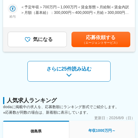
環境の変化」に即したミッション・ビジョン・バリュー（MVV）
イソシアヌル酸、塩素化イソシアヌル酸、セイク、イミダゾール
＜予定年収＞700万円～1,000万円＜賃金形態＞月給制＜賃金内訳
とコーポレートアイデンティティ（CI）へと刷新し、私たちが目
誘導体、内外装材（壁材）等を生産している徳島工場ですが海外
＞月額（基本給）：300,000円～400,000円＜月給＞300,000円～
指す未来をより明確にしました。
からの需要が伸びており、現在新プラントを建設中です。人員増
給与
400,000円＜昇給有無＞有＜残業手当＞有＜給与補足＞※予定年収
この刷新は「タクシー業界にとどまらず、より広い視野で新たな
強のための募集です。
はあくまでも目安の金額であり、選考を通じて上下する可能性が
分野や他業界との連携を積極的に進めていくための意思表明」で
あります。■昇給：あり（2月）■賞与：年2回（6月、12月）※賞与
もあり、特に大型の交通事業者と連携した受託開発等のプロジェ
【具体的な内容】
実績平均6.0ヶ月／成績評価に応じて支給額が変動賃金はあくまで
クトマネジメントを担当する方を募集します。
応募依頼する
■基本計画
気になる
も目安の金額であり、選考を通じて上下する可能性があります。
（エージェントサービス）
・電気系統構成の検討
月給(月額)は固定手当を含めた表記です。
変更の範囲：会社の定める業務
・操作監視方式の検討
・停電対策
■詳細設計
基本計画に基づき、詳細設計をお任せいたします。
さらに25件読み込む
・配電設備
・受配電設備
・照明設備
■当社での働き方：
◇年間休日124日、有給取得率77.2％と、非常に働きやすい環境
人気求人ランキング
です。
dodaに掲載中の求人を、応募数順にランキング形式でご紹介します。
◇男性の育児休業取得率69％、女性の育児休業取得率は100％
※応募数が同数の場合は、新着順に表示しています。
と、働き続けられる環境も整っております。
更新日：
2026/8/9（日）
■当社の特徴：
年収1000万円～
徳島県
四国化成Gが長期ビジョンで目指す姿は「独創力で、"一歩先行く