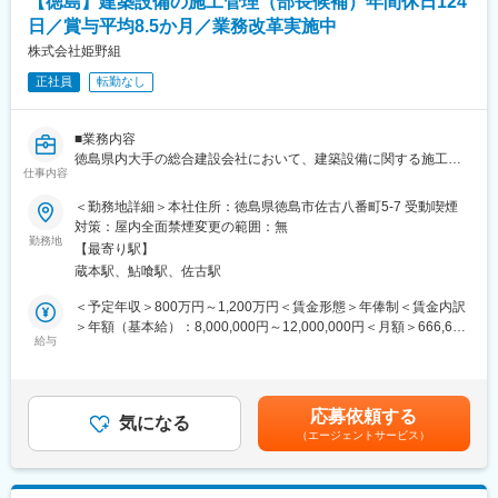
【徳島】建築設備の施工管理（部長候補）年間休日124
義、貢献を感じることが可能です。
日／賞与平均8.5か月／業務改革実施中
また、2023年12月稼働とまだ操業から時間も経っていない中、こ
れまでの経験を活かしたマネジメント管理やより良くするための
株式会社姫野組
企画立案・実行も可能で、自身に裁量がある環境です。
正社員
転勤なし
もちろん、既に稼働している全国のバイオマス発電所と連携する
ことで、当社がこれまで築いてきたバイオマス発電所の運営にお
けるノウハウや技術力を吸収いただくことも可能です。
■業務内容
徳島県内大手の総合建設会社において、建築設備に関する施工管
■当社の魅力：
仕事内容
理業務全般に携わっていただきます。実務経験値によってはチー
・当社は東証プライム上場の再生可能エネルギーの開発・運営に
ムで統括業務を行っていただきます。
＜勤務地詳細＞本社住所：徳島県徳島市佐古八番町5-7 受動喫煙
特化した独立系の企業です。北は北海道、南は九州まで全国各地
【具体的には】
対策：屋内全面禁煙変更の範囲：無
に太陽光、バイオマス、風力、地熱などの再生可能エネルギーの
・設備に関する施工管理
勤務地
電源開発をマルチに行っています。
【最寄り駅】
・技術的コンサルティング業務
・国の2050年脱炭素社会実現に向けて、当社の再生エネルギー開
蔵本駅、鮎喰駅、佐古駅
・施工管理業務全体のとりまとめ 等
発は非常に注目されています。世界の再生エネルギー市場も健全
＜予定年収＞800万円～1,200万円＜賃金形態＞年俸制＜賃金内訳
な成長率で成長すると予想されており、需要も拡大中です。
■同社の特徴
＞年額（基本給）：8,000,000円～12,000,000円＜月額＞666,666
・ベトナムやフィリピン、タイ、韓国といったアジア圏における
◆徳島トップゼネコンとしての伝統と歴史
給与
円～1,000,000円（12分割）＜昇給有無＞有＜残業手当＞無＜給
電源開発も今後さらに拡大していく方針です。今後は国内事業は
明治15年3月、石井町藍畑の地で土木請負業として創業して以来
与補足＞※上記予定年収はこれまでのご経験・年齢・スキルなどを
着実にプロジェクトを進めていきつつ、海外事業の強化も進めグ
130余年。現在では徳島県内最大手の建設業者として「地域の
考慮の上で最終決定いたします。■昇給：年1回（10月）■賞与：
ローバルな電源開発企業を目指しています。
人々の暮らしを支える」ミッションを果たしてきました。2003年
年1回（9月）賃金はあくまでも目安の金額であり、選考を通じて
応募依頼する
の民事再生などの苦難も経て、2013年には再生弁済完済となり、
気になる
上下する可能性があります。月給(月額)は固定手当を含めた表記で
（エージェントサービス）
地域を代表するゼネコンとして徳島での豊かな暮らしを創造して
す。
います。徳島県が発表している建設業者格付ランキングでは常に
トップを維持し続けています。