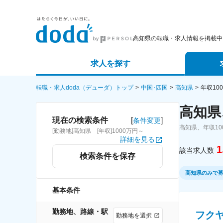
高知県の転職・求人情報を掲載中
求人を探す
詳細条件から探す
エージェ
転職・求人doda（デューダ）トップ
中国･四国
高知県
年収10
高知県
新着求人から探す
スカウト
[
]
現在の検索条件
条件変更
高知県、年収1
[勤務地]高知県 [年収]1000万円～
求人特集から探す
パートナ
詳細を見る
1
該当求人数
検索条件を保存
高知県のみで
基本条件
勤務地、路線・駅
フク
勤務地を選択