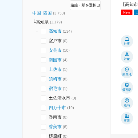
【高知市
路線・駅を選択
New
中国･四国
(
3,753
)
高知県
(
1,179
)
高知市
(
134
)
室戸市
(
0
)
仕事
安芸市
(
10
)
南国市
対象
(
4
)
土佐市
(
1
)
勤務地
須崎市
(
8
)
宿毛市
(
1
)
最寄駅
土佐清水市
(
0
)
給与
四万十市
(
19
)
香南市
(
0
)
事業
香美市
(
8
)
梼原町
(
0
)