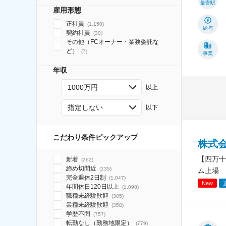
最寄駅
雇用形態
正社員
(
1,150
)
給与
契約社員
(
30
)
その他（FCオーナー・業務委託な
ど）
(
7
)
事業
年収
1000万円
以上
指定しない
以下
こだわり条件ピックアップ
株式
【四万十
新着
(
262
)
締め切間近
(
135
)
ム上場
完全週休2日制
(
1,047
)
New
年間休日120日以上
(
1,098
)
職種未経験歓迎
(
305
)
業種未経験歓迎
(
358
)
学歴不問
(
757
)
転勤なし（勤務地限定）
(
779
)