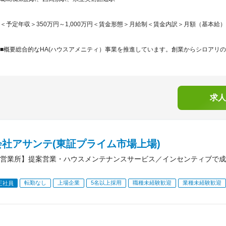
＜予定年収＞350万円～1,000万円＜賃金形態＞月給制＜賃金内訳＞月額（基本給）：205,
■概要総合的なHA(ハウスアメニティ）事業を推進しています。創業からシロアリの
求人
会社アサンテ(東証プライム市場上場)
営業所】提案営業・ハウスメンテナンスサービス／インセンティブで成
転勤なし
上場企業
5名以上採用
職種未経験歓迎
業種未経験歓迎
正社員