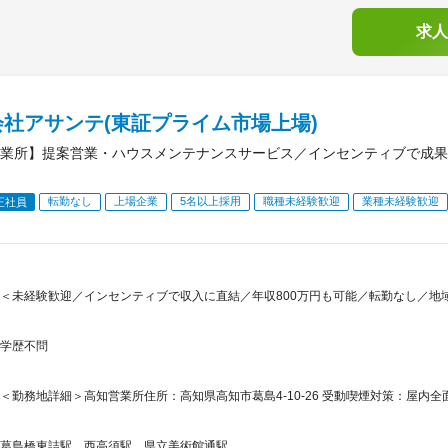
求人
会社アサンテ(東証プライム市場上場)
業所】提案営業・ハウスメンテナンスサービス／インセンティブで成果
転勤なし
上場企業
5名以上採用
職種未経験歓迎
業種未経験歓迎
正社員
＜未経験歓迎／インセンティブで収入に直結／年収800万円も可能／転勤なし／地
学歴不問
＜勤務地詳細＞高知営業所住所：高知県高知市葛島4-10-26 受動喫煙対策：屋内
葛島橋東詰駅、西高須駅、県立美術館通駅