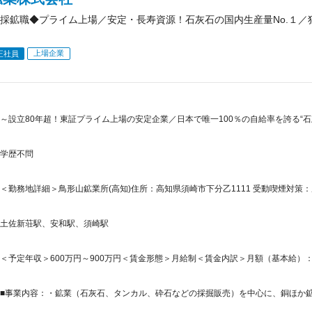
採鉱職◆プライム上場／安定・長寿資源！石灰石の国内生産量No.１／
上場企業
正社員
～設立80年超！東証プライム上場の安定企業／日本で唯一100％の自給率を誇る“
学歴不問
＜勤務地詳細＞鳥形山鉱業所(高知)住所：高知県須崎市下分乙1111 受動喫煙対策：
土佐新荘駅、安和駅、須崎駅
＜予定年収＞600万円～900万円＜賃金形態＞月給制＜賃金内訳＞月額（基本給）：344,1
■事業内容：・鉱業（石灰石、タンカル、砕石などの採掘販売）を中心に、銅ほか鉱産