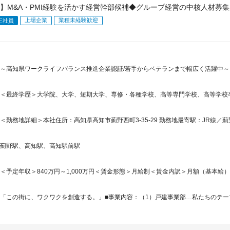
】M&A・PMI経験を活かす経営幹部候補◆グループ経営の中核人材募
上場企業
業種未経験歓迎
正社員
～高知県ワークライフバランス推進企業認証/若手からベテランまで幅広く活躍中～ 
＜最終学歴＞大学院、大学、短期大学、専修・各種学校、高等専門学校、高等学校
＜勤務地詳細＞本社住所：高知県高知市薊野西町3-35-29 勤務地最寄駅：JR線／薊
薊野駅、高知駅、高知駅前駅
＜予定年収＞840万円～1,000万円＜賃金形態＞月給制＜賃金内訳＞月額（基本給）：130,
「この街に、ワクワクを創造する。」■事業内容：（1）戸建事業部…私たちのテーマ