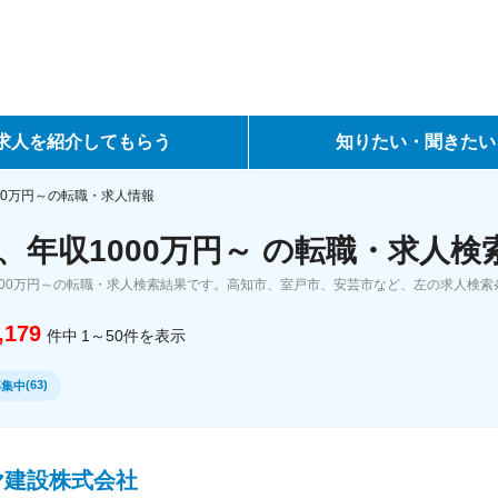
求人を紹介してもらう
知りたい・聞きたい
ントサービス
転職ノウハウ
00万円～の転職・求人情報
、年収1000万円～ の転職・求人検
サービス
データで見る転職
000万円～の転職・求人検索結果です。高知市、室戸市、安芸市など、左の求人検
ーエージェントサービス
コラム・インタビュー
,179
件中
1～50
件
を表示
転職Q&A
(
63
)
募集中
ヤ建設株式会社