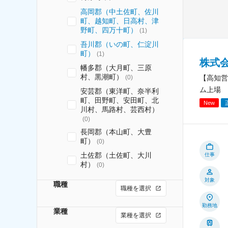
高岡郡（中土佐町、佐川
町、越知町、日高村、津
野町、四万十町）
(
1
)
吾川郡（いの町、仁淀川
町）
(
1
)
株式
幡多郡（大月町、三原
村、黒潮町）
【高知営
(
0
)
ム上場
安芸郡（東洋町、奈半利
町、田野町、安田町、北
New
川村、馬路村、芸西村）
(
0
)
長岡郡（本山町、大豊
町）
(
0
)
土佐郡（土佐町、大川
仕事
村）
(
0
)
対象
職種
職種を選択
勤務地
業種
業種を選択