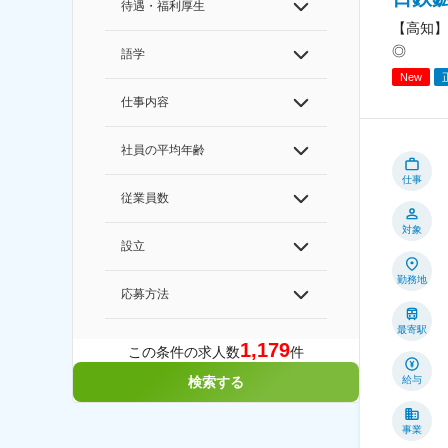
待遇・福利厚生
【高知】
◎
語学
New
仕事内容
社員の平均年齢
仕事
従業員数
対象
設立
勤務地
応募方法
最寄駅
1,179
この条件の求人数
件
給与
検索する
事業