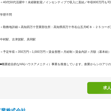
＜40代50代活躍中！未経験歓迎／インセンティブで収入に直結／年収800万円も
学歴不問
＜勤務地詳細＞高知四万十営業部住所：高知県四万十市右山五月町８－２５コーポ五月
中村駅、古津賀駅、具同駅
＜予定年収＞350万円～1,000万円＜賃金形態＞月給制＜賃金内訳＞月額（基本給）：205,
■概要総合的なHA(ハウスアメニティ）事業を推進しています。創業からシロアリの
求人
鉱業株式会社