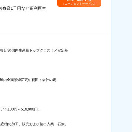
（エージェントサービス）
独身寮1千円など福利厚生
石灰石”の国内生産量トップクラス！／安定基
屋内全面禁煙変更の範囲：会社の定...
00円～510,900円...
物の加工、販売および輸出入業・石炭、...