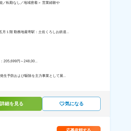
可能／転勤なし／地域密着＞ 営業経験や
１階 勤務地最寄駅：土佐くろしお鉄道...
699円～248,00...
発生予防および駆除を主力事業として展...
詳細を見る
気になる
応募依頼する