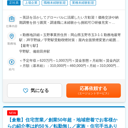
正社員
上場企業
職種未経験歓迎
業種未経験歓迎
の新領域における研究開発はもちろん、商品化や工場での工程
感できます。
化・実機化という最終段階まで携わる機会があり、達成感を得ら
れる仕事が多くあります。
変更の範囲：会社の定める業務
～英語を活かしてグローバルに活躍したい方歓迎！価格交渉や納
期調整を担う購買・調達職に未経験から挑戦可◎研修充実～
■ポジションの魅力：
仕事内容
無機化学・材料に関する開発・研究にかかわりながら、様々な経
当社の国内シェアNo.1を誇る大型舶用エンジンメーカーの同社に
験、知識を習得することが可能です。研究を追求する社員だけで
＜勤務地詳細＞玉野事業所住所：岡山県玉野市玉3-1-1 勤務地最寄
て、調達を担当いただきます。
なく社内の他部署へ異動する社員も存在しており、個人の希望に
駅：JR宇野線／宇野駅受動喫煙対策：屋内全面禁煙変更の範囲：
・担当製品：大型舶用エンジン製品
勤務地
応じて様々なキャリア形成が可能です。
会社の定める事業所
【最寄り駅】
・調達先の選定（新規調達先の開拓含む）
宇野駅、備前田井駅
・見積り取得、価格交渉、納期調整までの調達業務全般
■転勤について：
・出張について：3ヶ月に1回程度国内・アジア圏（韓国・中国
全国拠点にて活躍の場を広げられるグローバル総合職（全国転勤
＜予定年収＞620万円～1,000万円＜賃金形態＞月給制＜賃金内訳
等）
あり）と拠点を各エリアに絞って腰を据えて就業ができるリージ
＞月額（基本給）：310,000円～460,000円＜月給＞310,000円～
給与
ョナル総合職（各エリア内での転勤に限定）を選択できます。
460,000円＜昇給有無＞有＜残業手当＞有＜給与補足＞・昇給：
＼おすすめポイント／
年1回（4月）・賞与：年2回（6、12月）直近支給実績/平均8.515
◎対象製品は船舶用エンジンなどで、非常に歴史あるマーケット
■同社の魅力：
ヶ月分※予定年収はあくまでも目安の金額であり、選考を通じて変
です。世界の物流を支える責任ある仕事で、困難を乗り越える達
◇働き方良好：全社の平均残業月27.5時間／フレックス制度、勤
更になる場合もございます。■新卒入社モデル年収(大卒)：27歳
応募依頼する
成感と専門性の成長を実感できます
気になる
怠状況をPCログにて労務管理
(入社5年目) 650万円 / 32歳(入社10年目) 870万円賃金はあくま
（エージェントサービス）
◎組織は若手中心で風通しが良く、相談や情報共有がしやすい職
◇仕事と育児や介護の両立を支援：産休・育休取得がしやすい環
でも目安の金額であり、選考を通じて上下する可能性がありま
場！
境／小6まで時短勤務を活用、事業所内の保育所（千葉・倉敷・福
す。月給(月額)は固定手当を含めた表記です。
◎コミュニケ－ション能力や、交渉力が身に着きます
山・京浜）など
◇自身のキャリアを考える支援：（1）JFEカレッジで、他部署の
NEW
■教育体制：
仕事・興味がある部署の仕事を学べるオンデマンド型研修、グロ
【倉敷】住宅営業／創業50年超・地域密着でお客様か
入社後まずは、2週間座学で製品・業務フローについて学びます。
ーバルに活躍する為の研修など多様に準備（2）適正・希望などに
その後先輩についてOJTで育成します。概ね1年で独り立ちができ
らの紹介率は約50％／転勤無し／家族・住宅手当あり
ジョブローテーション制度あり