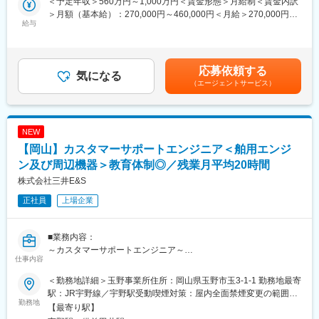
＜予定年収＞560万円～1,000万円＜賃金形態＞月給制＜賃金内訳
・頻度／期間：担当業務にもよるが、多い人で年4～5回。 １日～
・本ポジションのグループは女性も多く活躍しています。
＞月額（基本給）：270,000円～460,000円＜月給＞270,000円～
1週間/回
給与
460,000円＜昇給有無＞有＜残業手当＞有＜給与補足＞・昇給：
・エリア：国内沿岸都市（日本全国）、海外（アジア・欧州・米
■当社の魅力：
年1回（4月）・賞与：年2回（6、12月）直近支給実績/平均8.515
国等）
・働き方◎完全週休二日制（土日祝）・年間休日127日・安定の
ヶ月分※予定年収はあくまでも目安の金額であり、選考を通じて変
三井E＆Sグループ・福利厚生充実
更になる場合もございます。■新卒入社モデル年収(大卒)：27歳
応募依頼する
○使用言語：Python
気になる
・岡山での長期就業が可能です。当社の舶用エンジンと港湾クレ
(入社5年目) 650万円 / 32歳(入社10年目) 870万円賃金はあくま
（エージェントサービス）
※システム開発業務自体は関連会社が中心に行うため、同ポジショ
ーンは国内シェアトップクラスです
でも目安の金額であり、選考を通じて上下する可能性がありま
ンの方には運用保守や問い合わせ対応を中心にご対応いただきま
す。月給(月額)は固定手当を含めた表記です。
す。
変更の範囲：会社の定める業務
NEW
■入社後の教育体制：
【岡山】カスタマーサポートエンジニア＜舶用エンジ
・座学による製品知識の習得や各種講習会への参加。
・研修施設や工場での製品に関する教育訓練。
ン及び周辺機器＞教育体制◎／残業月平均20時間
・先輩社員のもとでOJT
株式会社三井E&S
正社員
上場企業
■業務のやりがい：
・世界中の海上物流の安全運航に寄与することを実感できる。
・身に付けた知識や経験を活用してグローバルな仕事に携わるこ
■業務内容：
とができる。
～カスタマーサポートエンジニア～
・ＩＴ側面からエンジンの稼働を支えることができる。
仕事内容
事務所で社内外から寄せられる問合わせに応対する。
■部署の魅力・アピールポイント：
＜勤務地詳細＞玉野事業所住所：岡山県玉野市玉3-1-1 勤務地最寄
＜担当＞
・アフターサービスに関わる技術対応を一手に担う部署です。業
駅：JR宇野線／宇野駅受動喫煙対策：屋内全面禁煙変更の範囲：
舶用エンジン及び周辺機器のアフターサービス業務
勤務地
務内容は多岐にわたっており、分業体制で業務を行っています。
会社の定める事業所
【最寄り駅】
・技術的な知見をお持ちの方であれば、活躍できる場面が数多く