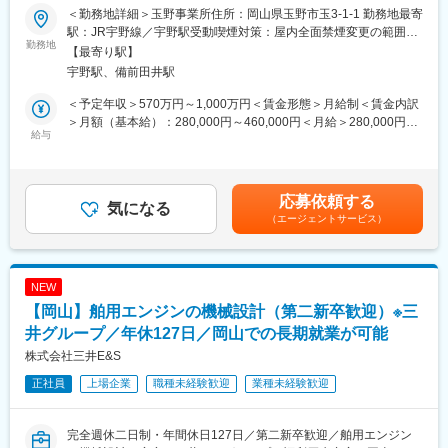
がいにつながります。
＜勤務地詳細＞玉野事業所住所：岡山県玉野市玉3-1-1 勤務地最寄
トップシェア製品である舶用大型エンジンや、化学プラントで使
駅：JR宇野線／宇野駅受動喫煙対策：屋内全面禁煙変更の範囲：
用される圧力容器の部材の製造工程（溶接部門）における生産技
勤務地
■働き方・出張について：
会社の定める事業所（リモートワーク含む）
【最寄り駅】
術をお任せします。
・国内メインで、2か月に1回程度、日帰り～3日程度が主。
宇野駅、備前田井駅
・主には兵庫県、広島県、香川県、愛媛県、その他造船所がある
■具体的には：
箇所
＜予定年収＞570万円～1,000万円＜賃金形態＞月給制＜賃金内訳
溶接施工法の検討や指示、現場の工程管理等をお任せします。
※スキルや担当エリアにより若干異なる可能性はございます。
＞月額（基本給）：280,000円～460,000円＜月給＞280,000円～
実際に現場で溶接・塗装・熱処理作業をするポジションではあり
給与
460,000円＜昇給有無＞有＜残業手当＞有＜給与補足＞・昇給：
ません。
■教育体制：
年1回（4月）・賞与：年2回（6、12月）直近支給実績/平均8.515
溶接課の製造現場メンバーが行う作業を、より安全に効率的に進
＜入社後すぐ＞
ヶ月分※予定年収はあくまでも目安の金額であり、選考を通じて変
めることができるよう、製造工程の見直しや指示等を行うことが
・２～３日間、安全研修・工具の使用方法の研修
更になる場合もございます。■新卒入社モデル年収(大卒)：27歳
応募依頼する
ミッションです。
気になる
・現場へ配属後、先輩・リーダーのもとOJT
(入社5年目) 650万円 / 32歳(入社10年目) 870万円賃金はあくま
（エージェントサービス）
・溶接、塗装、熱処理などの業務スタッフ、設備の管理
・これまでのご経験にもよりますが、５年で一人前と言われるレ
でも目安の金額であり、選考を通じて上下する可能性がありま
・指示書等の図書作成と現場工程・品質管理、設備管理
ベルに到達いたします。未経験の方も数多く入社していますの
す。月給(月額)は固定手当を含めた表記です。
で、教育体制は整っています。
■仕事の特徴：
NEW
・製造現場と連携する業務が多く、作業者とのコミュニケーショ
■組織構成：
【岡山】舶用エンジンの機械設計（第二新卒歓迎）※三
ンが重要になります。
玉野工場製造部組立課は、スタッフ（同ポジション）約20名、現
・ロボットによる自動化も進めており、最新の技術に携わること
井グループ／年休127日／岡山での長期就業が可能
場約170名で構成されています
ができます。
業務は基本的にチームで行います。20代、30代のメンバーを中心
株式会社三井E&S
・新型機種の舶用大型エンジンや一品一様の産業機械製品に対し
に、10～60代の幅広いメンバーが在籍しています
正社員
上場企業
職種未経験歓迎
業種未経験歓迎
て、製造現場と協力しながら生産設備や治工具の提案を実施して
いく中で、自身が手掛けたモノの成果を実感できます。
変更の範囲：会社の定める業務
完全週休二日制・年間休日127日／第二新卒歓迎／舶用エンジン
■働き方 :