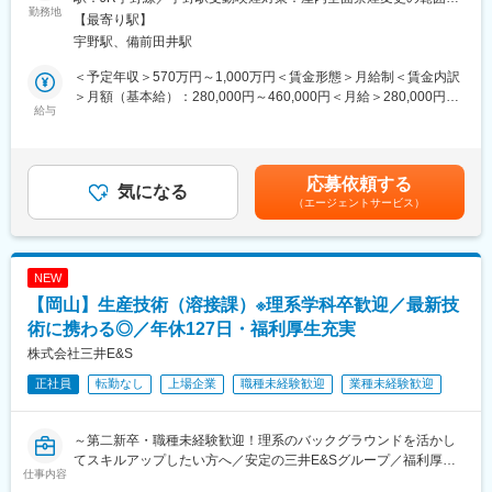
機械の製造工程（組立部門）における生産技術をお任せします。
勤務地
・業務の都合上、休日出勤を要請することがあります。代休取得
会社の定める事業所（リモートワーク含む）
【最寄り駅】
同社の主力製品であり、このエンジンを搭載した船舶は世界中を
できます。
宇野駅、備前田井駅
航海しています。
変更の範囲：会社の定める業務
＜予定年収＞570万円～1,000万円＜賃金形態＞月給制＜賃金内訳
■具体的には：
＞月額（基本給）：280,000円～460,000円＜月給＞280,000円～
大型エンジンと産業機械の組立工程における工法検討や指示、現
給与
460,000円＜昇給有無＞有＜残業手当＞有＜給与補足＞・昇給：
場の工程管理等をお任せします。
年1回（4月）・賞与：年2回（6、12月）直近支給実績/平均8.515
実際に現場で組立等の作業をするポジションではありません。
ヶ月分※予定年収はあくまでも目安の金額であり、選考を通じて変
組立課の製造現場メンバーが行う作業を、より安全に効率的に進
更になる場合もございます。■新卒入社モデル年収(大卒)：27歳
応募依頼する
めることができるよう、製造工程の見直しや指示等を行うことが
気になる
(入社5年目) 650万円 / 32歳(入社10年目) 870万円賃金はあくま
（エージェントサービス）
ミッションです。
でも目安の金額であり、選考を通じて上下する可能性がありま
・舶用エンジンの製造過程に関わる生産技術、特に組立技術・工
す。月給(月額)は固定手当を含めた表記です。
程管理を担当
・各種作業の要領書、手順書の作成と管理
NEW
【岡山】生産技術（溶接課）※理系学科卒歓迎／最新技
■職務の特徴：
・製品は船のエンジンのため、製品の大きさは長さ20m、高さ10
術に携わる◎／年休127日・福利厚生充実
数mのものになります。様々な部品を組みあげて出来上がりま
株式会社三井E&S
す。
正社員
転勤なし
上場企業
職種未経験歓迎
業種未経験歓迎
・現場作業者や請負業者と連携しながら業務を進めます。工場内
と事務所内での仕事の割合は半々程度です。
・仕事のほとんどは個人ではなく、チームで行います。製造や技
～第二新卒・職種未経験歓迎！理系のバックグラウンドを活かし
術部門など、様々な部門と協力して業務を進めるため、コミュニ
てスキルアップしたい方へ／安定の三井E&Sグループ／福利厚生
ケーション能力のある方を求めます。
仕事内容
充実～
・大型エンジンの完成系を見ることができるため、達成感・やり