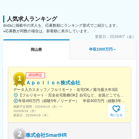
計・分析・生産管理部門へフィードバックします。顧客とコミュ
ニケーションをする機会も多い職種です
変更の範囲：会社の定める業務
※納品後はアフターサービス部隊が担当しますので、納品前までの
工程を担当いただきます
人気求人ランキング
dodaに掲載中の求人を、応募数順にランキング形式でご紹介します。
■教育体制：
※応募数が同数の場合は、新着順に表示しています。
品質保証部は約140名で、試験グループは約70名で構成されてい
更新日：
2026/8/7（金）
ます。新卒入社も多く受け入れており、しっかりとした教育体制
がございますので未経験の方もご安心ください。
年収1000万円～
岡山県
・まずは2週間程度の座学研修でエンジンについて学んで頂きま
す。
・その後は工場内でのチーム業務を通じたOJT。先輩社員に教わ
りながら少しずつ業務を覚えます。
・工場内における試運転業務からお任せし、入社1～2年経過後か
締切間近
ら出張業務も担っていただくイメージです。
Ａｐｏｌｌｏｎ株式会社
データ入力スタッフ／フルリモート・在宅OK／賞与最大年3回
■勤務体制補足：
【フルリモート・完全在宅勤務OK】自宅など、全国どこでもあなたが働きやすい場所で働けます★転居を伴う転勤なし★全国47都道府県どこからでも応募OK【本社】東京都新宿区山吹町130番地の15 茜ビル2-A＜アクセス＞有楽町線「江戸川橋駅」、東西線「東西線」より徒歩10分※受動喫煙対策：あり
※海上試運転業務にエンジン技師・廻航作業・保証技師として乗船
年収480万円（経験5年／リーダー） 年収400万円（経験3年／メンバー）
する場合は、1時間当たり500円の手当を支給
掲載予定期間：
2026/6/18（木）
〜
2026/8/19（水）
変更の範囲：会社の定める業務
気になる
更新日：
2026/6/18（木）
株式会社SmartHR