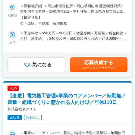
■業務概要：
＜勤務地詳細1＞岡山市現場住所：岡山県岡山市 受動喫煙対策：
当社は通信基地局工事で実績を積みながら、通信・電気・飲食の3
■働き方：
敷地内全面禁煙＜勤務地詳細2＞本社住所：岡山県倉敷市西田386-
事業を展開し安定した基盤を築いてきました。
勤務地
・工程管理の徹底により残業を抑制しています。現場の進捗や職
1 受動喫煙対策：敷地内喫煙可能場所あり変更の範囲：会社の定
【最寄り駅】
今回、新たに「公共・一般電気工事」部門を立ち上げるため、組
人さんの動きが見える化されているため、日々の作業を計画通り
める事業所
久々原駅、早島駅、茶屋町駅
織の“核”となる施工管理経験者を募集します。
に進めやすく、働く側の負担が少ないのが特徴です。
「現場の管理だけでなく、自分の手で組織を育てたい」
・直行直帰も可能。
＜予定年収＞550万円～900万円＜賃金形態＞月給制＜賃金内訳＞
「自由度の高い環境で力を試したい」
現場の状況に応じて柔軟に動けるため、移動時間のムダを削減
月額（基本給）：340,000円～550,000円＜月給＞340,000円～
そんな方が活躍できるポジションです。
給与
し、プライベートの時間も確保しやすい環境です。
550,000円＜昇給有無＞有＜残業手当＞有＜給与補足＞■賞与：有
（年2回／通年で3.0か月（昨年度実績）） 賃金はあくまでも目安
■具体的には：
■この仕事の魅力：
の金額であり、選考を通じて上下する可能性があります。月給(月
公共工事の施工管理から業務に慣れていただき、徐々に組織運営
◎ 創設メンバーとして事業に深く関われる
額)は固定手当を含めた表記です。
応募依頼する
にも携わっていただきます。
気になる
新規部門の立ち上げ期。あなたの経験がそのまま事業の基盤にな
（エージェントサービス）
・公共工事の施工計画立案
ります。
・現場管理（品質／安全／工程）
「こんな仕組みが必要」「こう改善したい」が即反映されること
・協力業者との調整
も。
・メンバー育成・チームづくり
◎ 早出もしっかりと給与に反映
NEW
・新規部門の仕組みづくり・改善提案
業界でありがちな“サービス早出”は一切なし。早朝の作業分も必ず
【倉敷】電気施工管理※事業のコアメンバー／転勤無／
※朝が早い仕事になりますが、早出分もきちんと残業代を支給され
残業代として支給。頑張った分が正当に返ってきます。
るため、頑張った分が給与に返ってくる環境です。
裁量・組織づくりに惹かれる人向け◎／年休110日
◎当社では、現場の声が通りやすい環境を整えています。大手企
※※県内の案件のみで、出張はございません。
業のようなしがらみはなく、社長との距離も近いため、良いアイ
株式会社ネクスト
デアは即採用されます。自分の手で組織を成長させる面白さを実
正社員
転勤なし
■配属先情報：
感できます。
全社45名が在籍しています。
平均年齢は44歳で、気さくなメンバーが多く、中途入社者が馴染
変更の範囲：会社の定める業務
～事業の「コアメンバー」募集／納得の待遇／裁量◎～年間休日
みやすい組織です。