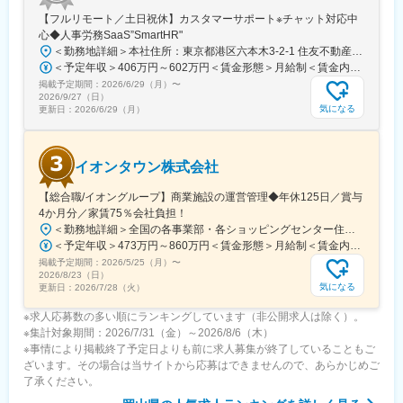
【フルリモート／土日祝休】カスタマーサポート※チャット対応中
心◆人事労務SaaS”SmartHR"
＜勤務地詳細＞本社住所：東京都港区六本木3-2-1 住友不動産六本木グランドタワー勤務地最寄駅：東京メトロ南北線／六本木一丁目駅受動喫煙対策：屋内全面禁煙変更の範囲：会社の定める事業所（リモートワーク含む）
＜予定年収＞406万円～602万円＜賃金形態＞月給制＜賃金内訳＞月額（基本給）：212,480円～315,200円その他固定手当/月：5,000円固定残業手当/月：77,520円～114,800円（固定残業時間45時間0分/月）超過した時間外労働の残業手当は追加支給＜月給＞295,000円～435,000円（一律手当を含む）＜昇給有無＞有＜残業手当＞有賃金はあくまでも目安の金額であり、選考を通じて上下する可能性があります。月給(月額)は固定手当を含めた表記です。
掲載予定期間：
2026/6/29（月）
〜
2026/9/27（日）
気になる
更新日：
2026/6/29（月）
イオンタウン株式会社
【総合職/イオングループ】商業施設の運営管理◆年休125日／賞与
4か月分／家賃75％会社負担！
＜勤務地詳細＞全国の各事業部・各ショッピングセンター住所：千葉県千葉市美浜区中瀬1-5-1イオンタワー10F（本社所在地） 受動喫煙対策：敷地内全面禁煙変更の範囲：会社の定める事業所
＜予定年収＞473万円～860万円＜賃金形態＞月給制＜賃金内訳＞月額（基本給）：296,000円～516,000円＜月給＞296,000円～516,000円＜昇給有無＞有＜残業手当＞有＜給与補足＞■予定年収はあくまでも目安の金額であり、選考を通じて上下する可能性があります。■予定年収は全国転勤可能な場合の目安です。■賞与：平均年4.2か月分程度■管理監督者として採用された場合、「時間外勤務手当」「休日勤務手当」の対象外となります。賃金はあくまでも目安の金額であり、選考を通じて上下する可能性があります。月給(月額)は固定手当を含めた表記です。
掲載予定期間：
2026/5/25（月）
〜
2026/8/23（日）
気になる
更新日：
2026/7/28（火）
※求人応募数の多い順にランキングしています（非公開求人は除く）。
※集計対象期間：2026/7/31（金）～2026/8/6（木）
※事情により掲載終了予定日よりも前に求人募集が終了していることもご
ざいます。その場合は当サイトから応募はできませんので、あらかじめご
了承ください。