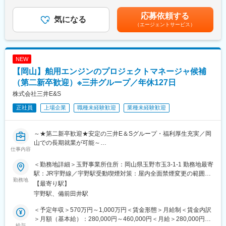
カーのグループ会社から「この工場は全部任せる」と言われる立
ヶ月分※予定年収はあくまでも目安の金額であり、選考を通じて変
で、例えば製鉄所などの熱処理工程においては、『送風機』とし
場。仕事の約9割が直接の依頼で、京都エリアではトップクラスの
更になる場合もございます。■新卒入社モデル年収(大卒)：27歳
応募依頼する
て大風量の空気を送り込む役割を担っています。他にも様々な産
気になる
実績があります。
(入社5年目) 650万円 / 32歳(入社10年目) 870万円賃金はあくま
（エージェントサービス）
業や日常生活で使用されており、私たちの生活に欠かせない存在
■働き方について
でも目安の金額であり、選考を通じて上下する可能性がありま
となっています。
忙しい時期はありますが、長く続けられるよう配慮しています。
す。月給(月額)は固定手当を含めた表記です。
転勤は本人の希望をできるだけ尊重。有給も取りやすく、現場の
＜担当業務＞
負担を減らすための役割分担や体制づくりも進めています。「き
NEW
・新設工事における設備の据付の管理/試運転業務
ついだけの現場仕事」にならないよう、会社として改善を続けて
【岡山】舶用エンジンのプロジェクトマネージャ候補
・保守、点検、調整、修理、修繕、改造等のメンテナンス業務
います。
（出張対応あり）
（第二新卒歓迎）※三井グループ／年休127日
変更の範囲：会社の定める業務
株式会社三井E&S
■研修体制：
正社員
上場企業
職種未経験歓迎
業種未経験歓迎
・まずは座学研修…1週間程度、製品や業務の紹介、システムの取
扱い説明、過去の資料確認等
・OJT…先輩社員について一緒に業務を進めていき、前例のある
～★第二新卒歓迎★安定の三井E＆Sグループ・福利厚生充実／岡
仕事などやり易いものから徐々に任せていきます。進捗状況を見
山での長期就業が可能～
ながら、業務範囲を広げていき、概ね1年で独り立ちしてもらうこ
仕事内容
国内シェアトップの舶用エンジンの設計における技術的な客先窓
とを目標としています。
口を担当いただきます。
＜勤務地詳細＞玉野事業所住所：岡山県玉野市玉3-1-1 勤務地最寄
■業務内容：
■おすすめポイント：
駅：JR宇野線／宇野駅受動喫煙対策：屋内全面禁煙変更の範囲：
＊担当製品：舶用大型エンジン（Everllence（デンマーク）のラ
勤務地
・完全週休二日制（土日祝）・年間休日127日
会社の定める事業所（リモートワーク含む）
【最寄り駅】
イセンス生産品）高さ20m、重量2000t、最大出力10万馬力を超
・安定の三井E＆Sグループ・福利厚生充実
宇野駅、備前田井駅
える大型舶用エンジンです。
・岡山での長期就業が可能です
・客先へのプレゼン（営業と協力）
・当社の舶用エンジンは国内シェアトップです
＜予定年収＞570万円～1,000万円＜賃金形態＞月給制＜賃金内訳
・エンジン受注後のプロジェクトマネージャ
＞月額（基本給）：280,000円～460,000円＜月給＞280,000円～
＜業務の詳細＞
給与