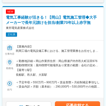
能。
■業務内容：
NEW
展示場に来場されたお客様に対し、
電気工事経験が活きる！【岡山】電気施工管理◆大手
・ヒアリング
・プラン提案
メーカーで長年元請けを担当/創業70年以上赤字無
・土地探し（自社保有の土地あり！）
東邦電気産業株式会社
・資金計画の打ち合わせ
正社員
など、家づくりのトータルサポートを行います。
「土地から提案できる」営業は、他社にはない強みです。
【業務内容】
■入社後・キャリアプランについて：
民間工場の電気設備工事における、施工管理業務をお任せしま
入社後はすぐに展示場に配属いただき即戦力としてご活躍いただ
仕事内容
す。
きます。1年に8棟を売ることを目指していただくイメージです。
といっても、最初から一人で現場を回すことはありません。
将来的には新築は勿論、リフォームや商品開発等の業務をご希望
＜勤務地詳細＞岡山作業所住所：岡山県瀬戸内市邑久町豆田976
配属後は先輩社員とマンツーマンで現場に入り工事の流れや職人
と適正に応じてお任せします。
受動喫煙対策：屋内喫煙可能場所あり変更の範囲：会社の定める
さんとのやり取りを、実務を通じて覚えていきます。
勤務地
事業所
【最寄り駅】
■当社について：
長船駅、邑久駅、大富駅
担当するのは、世界シェアトップクラスのメーカー工場。
当社は1972年に誕生をした岡山の優良ハウスメーカーです。岡山
受配電設備や生産設備など、止められない現場だからこそ、段取
県低層住宅着工棟数９年連続1位、中国ブロック5年連続1位を獲
＜予定年収＞550万円～900万円＜賃金形態＞月給制補足事項なし
りや調整が重要になります。実作業は協力会社が行い、当社は元
得。また2024年度、都道府県別低層住宅着工棟数シェア率は
＜賃金内訳＞月額（基本給）：290,000円～530,000円その他固定
請として現場の管理・調整役を担います。
給与
12.1％と全国１位を誇っております。
手当/月：10,000円～20,000円＜月給＞300,000円～550,000円＜
昇給有無＞有＜残業手当＞有＜給与補足＞■昇給：年1回（7月）■
今回の採用は、将来の営業所中核人材を見据えた育成目的。
ご契約からアフターサービスまで自社一貫体制を徹底しているこ
賞与：年2回（6月、12月）※計5ヶ月分賃金はあくまでも目安の金
「現場で覚えながら、少しずつ任される範囲を広げていく」
とも、お客様の安心につながっております。
額であり、選考を通じて上下する可能性があります。月給(月額)は
応募依頼する