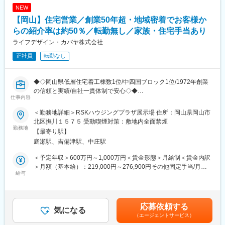
■業務内容：
NEW
展示場に来場されたお客様に対し、
【岡山】住宅営業／創業50年超・地域密着でお客様か
・ヒアリング
・プラン提案
らの紹介率は約50％／転勤無し／家族・住宅手当あり
・土地探し（自社保有の土地あり！）
ライフデザイン・カバヤ株式会社
・資金計画の打ち合わせ
正社員
転勤なし
など、家づくりのトータルサポートを行います。
「土地から提案できる」営業は、他社にはない強みです。
◆◇岡山県低層住宅着工棟数1位/中四国ブロック1位/1972年創業
■入社後・キャリアプランについて：
の信頼と実績/自社一貫体制で安心◇◆
入社後はすぐに展示場に配属いただき即戦力としてご活躍いただ
仕事内容
きます。1年に8棟を売ることを目指していただくイメージです。
■採用背景：
将来的には新築は勿論、リフォームや商品開発等の業務をご希望
＜勤務地詳細＞RSKハウジングプラザ展示場 住所：岡山県岡山市
新築住宅事業は当社の事業の中でも一番の売上を占める重要な事
と適正に応じてお任せします。
北区撫川１５７５ 受動喫煙対策：敷地内全面禁煙
業であり、更なる成長を目指して営業職を増員します。
勤務地
【最寄り駅】
■当社について：
庭瀬駅、吉備津駅、中庄駅
■この仕事の魅力：
当社は1972年に誕生をした岡山の優良ハウスメーカーです。岡山
・高性能・高耐震住宅の提案営業
県低層住宅着工棟数９年連続1位、中国ブロック5年連続1位を獲
＜予定年収＞600万円～1,000万円＜賃金形態＞月給制＜賃金内訳
お客様の「理想の暮らし」を叶えるため、当社ならではの高品質
得。また2024年度、都道府県別低層住宅着工棟数シェア率は
＞月額（基本給）：219,000円～276,900円その他固定手当/月：
住宅を提案します。
給与
12.1％と全国１位を誇っております。
25,000円～62,000円＜月給＞244,000円～338,900円＜昇給有無
・地域密着で信頼度抜群
＞有＜残業手当＞有＜給与補足＞予定年収はあくまでも目安の金
紹介率は約50％！年間約1,000棟の実績があるから、営業しやす
ご契約からアフターサービスまで自社一貫体制を徹底しているこ
額です。【年収例】800万円／34歳 営業経験6年■賞与実績年2回
い環境です。
とも、お客様の安心につながっております。
■インセンティブ有■固定手当は住宅手当、車両手当賃金はあくま
応募依頼する
・キャリアアップのチャンス
気になる
でも目安の金額であり、選考を通じて上下する可能性がありま
（エージェントサービス）
新築だけでなく、将来的にはリフォームや商品開発にも挑戦可
す。月給(月額)は固定手当を含めた表記です。