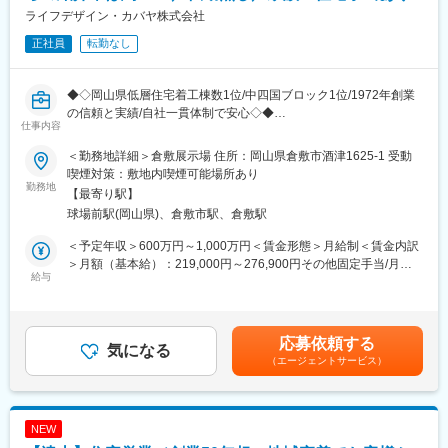
るようなキャリアステップです。
ライフデザイン・カバヤ株式会社
正社員
転勤なし
■組織構成：
調達部は約120名（本社17名/玉野82名/大分24名）
各事業所が取り扱う製品により分かれており、今回の玉野事業所
◆◇岡山県低層住宅着工棟数1位/中四国ブロック1位/1972年創業
は＜舶用エンジン、産業機械、テクノサービス＞の3グループで組
の信頼と実績/自社一貫体制で安心◇◆
織されています。平均39歳で20代の若手も多い組織です。
仕事内容
■採用背景：
■おすすめポイント：
＜勤務地詳細＞倉敷展示場 住所：岡山県倉敷市酒津1625-1 受動
新築住宅事業は当社の事業の中でも一番の売上を占める重要な事
・完全週休二日制（土日祝）・年間休日127日
喫煙対策：敷地内喫煙可能場所あり
業であり、更なる成長を目指して営業職を増員します。
勤務地
・安定の三井E＆Sグループ・福利厚生充実
【最寄り駅】
・岡山での長期就業が可能
球場前駅(岡山県)、倉敷市駅、倉敷駅
■この仕事の魅力：
・当社の舶用エンジンは国内シェアトップ
・高性能・高耐震住宅の提案営業
＜予定年収＞600万円～1,000万円＜賃金形態＞月給制＜賃金内訳
お客様の「理想の暮らし」を叶えるため、当社ならではの高品質
■当社の特徴：
＞月額（基本給）：219,000円～276,900円その他固定手当/月：
住宅を提案します。
給与
当社は船舶に搭載される大型のディーゼルエンジン、石油化学プ
25,000円～62,000円＜月給＞244,000円～338,900円＜昇給有無
・地域密着で信頼度抜群
ラントで使用される圧縮機（コンプレッサー）や発電用の各種タ
＞有＜残業手当＞有＜給与補足＞予定年収はあくまでも目安の金
紹介率は約50％！年間約1,000棟の実績があるから、営業しやす
ービン・コージェネレーションシステム、港湾での荷役に不可欠
額です。【年収例】800万円／34歳 営業経験6年■賞与実績年2回
い環境です。
なコンテナ用クレーンなど各種産業用機械を製造しています。
■インセンティブ有■固定手当は住宅手当、車両手当賃金はあくま
応募依頼する
・キャリアアップのチャンス
気になる
船舶に搭載される大型のディーゼルエンジン分野では国内シェア
でも目安の金額であり、選考を通じて上下する可能性がありま
（エージェントサービス）
新築だけでなく、将来的にはリフォームや商品開発にも挑戦可
トップクラスを誇ります。港湾用コンテナクレーンにおいても国
す。月給(月額)は固定手当を含めた表記です。
能。
内シェアトップクラスで、世界の港に2,000基以上の納入実績がご
ざいます。
■業務内容：
NEW
展示場に来場されたお客様に対し、
変更の範囲：会社の定める業務