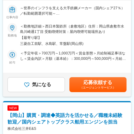
■配属先情報：
感できます。
～世界のインフラを支える大手鉄鋼メーカー（国内シェア27％）
全社45名が在籍しています。
／転勤範囲選択可能～
平均年齢は44歳で、気さくなメンバーが多く、中途入社者が馴染
変更の範囲：会社の定める業務
仕事内容
みやすい組織です。
■職務内容：
＜勤務地詳細＞西日本製鉄所（倉敷地区）住所：岡山県倉敷市水
持続可能な社会の実現に向けて、資源リサイクルや副生成物有効
■働き方：
島川崎通1丁目 受動喫煙対策：屋内喫煙可能場所あり
活用により、サステナブルな社会を目指した開発に取り組んでお
勤務地
・工程管理の徹底により残業を抑制しています。現場の進捗や職
【最寄り駅】
り、より開発に力を入れていきたいと考えております。鉄鋼製造
人さんの動きが見える化されているため、日々の作業を計画通り
三菱自工前駅、水島駅、常盤駅(岡山県)
の工程で生成するスラグや製鉄工程に欠かせない耐火物など鉄鋼
に進めやすく、働く側の負担が少ないのが特徴です。
にかかわる無機物・セラミックスに関する研究開発を担って頂き
・直行直帰も可能。
＜予定年収＞700万円～1,000万円＜賃金形態＞月給制補足事項な
ます。
現場の状況に応じて柔軟に動けるため、移動時間のムダを削減
し＜賃金内訳＞月額（基本給）：300,000円～500,000円＜月給＞
給与
し、プライベートの時間も確保しやすい環境です。
300,000円～500,000円＜昇給有無＞有＜残業手当＞有＜給与補足
【具体例】
＞※給与詳細は、経験を考慮した上で決定■昇給：1回■賞与：2回
◇新材料開発とその実用化（文献・特許調査、ラボ実験、試作、
■この仕事の魅力：
賃金はあくまでも目安の金額であり、選考を通じて上下する可能
実機試験）
◎ 創設メンバーとして事業に深く関われる
性があります。月給(月額)は固定手当を含めた表記です。
応募依頼する
◇操業条件やCO2発生量削減（断熱性）を考慮した耐火物の利用
気になる
新規部門の立ち上げ期。あなたの経験がそのまま事業の基盤にな
（エージェントサービス）
技術開発
ります。
◇試作品の評価（成型性、強度測定、耐熱性評価、SEM観察、X
「こんな仕組みが必要」「こう改善したい」が即反映されること
線回析による解析など）
も。
◎ 早出もしっかりと給与に反映
NEW
■働きがい：
業界でありがちな“サービス早出”は一切なし。早朝の作業分も必ず
【岡山】購買・調達◆英語力を活かせる／職種未経験
同社は鉄づくりとその技術を通して豊かな地球の未来に貢献して
残業代として支給。頑張った分が正当に返ってきます。
いる会社です。変化の激しい素材業界であり新商品、DX（デジタ
歓迎／国内シェアトップクラス舶用エンジンを担当
◎当社では、現場の声が通りやすい環境を整えています。大手企
ルトランスフォーメーション）、GX（グリーントランスフォーメ
業のようなしがらみはなく、社長との距離も近いため、良いアイ
株式会社三井E&S
ーション）などの観点で様々な研究開発を行っています。これら
デアは即採用されます。自分の手で組織を成長させる面白さを実