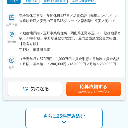
正社員
上場企業
職種未経験歓迎
業種未経験歓迎
■入社後の流れ :
変更の範囲：本文参照
主担当となる先輩社員のOJTで、副担当として案件に携わりなが
ら業務を覚えて頂きます。
完全週休二日制・年間休日127日／品質保証（舶用エンジン）／
早ければ1年程度で独り立ちの予定ですが、初めから1人に業務を
未経験歓迎／安定の三井E&Sグループ／福利厚生充実／岡山での
お任せすることはありません。
仕事内容
長期就業可能
その他業務に必要な知識や資格の取得についても会社でサポート
があり、英語教育や階層別研修など、教育体制は非常に充実して
＜勤務地詳細＞玉野事業所住所：岡山県玉野市玉3-1-1 勤務地最寄
■担当業務：
います。
駅：JR宇野線／宇野駅受動喫煙対策：屋内全面禁煙変更の範囲：
品質保証部にて、積み込み前の舶用大型エンジンの試運転業務を
勤務地
会社の定める事業所（リモートワーク含む）
【最寄り駅】
行います。国内、世界ともにトップクラスのシェアを誇る舶用エ
■配属先の特徴：
宇野駅、備前田井駅
ンジンは同社の主力製品であり、このエンジンを搭載した船舶は
・工場が近く、実際のエンジンの試運転にも立ち会うことができ
世界中を航海しています
ます。
＜予定年収＞570万円～1,000万円＜賃金形態＞月給制＜賃金内訳
船のエンジンのため、製品の大きさは長さ20m、高さ10数mのも
・海外の方と話す機会も多く、グローバルな活躍が出来ます。
＞月額（基本給）：280,000円～460,000円＜月給＞280,000円～
のになります。様々な部品で組みあがっているそれらが、問題な
給与
・約100名（平均年齢37歳/若手からベテランまで）の組織で、協
460,000円＜昇給有無＞有＜残業手当＞有＜給与補足＞・昇給：
く正常に動いているかをチェックする役割です
調性を重視しつつ自由闊達に意見交換を行える職場です。
年1回（4月）・賞与：年2回（6、12月）直近支給実績/平均8.515
・計画Gr・基本設計Gr・詳細設計Gr・プロジェクトGrに分かれて
ヶ月分※予定年収はあくまでも目安の金額であり、選考を通じて変
＊点検内容：振動に問題がないか、異常音がないか、エンジンの
おり、それぞれ約25名のグループです。
更になる場合もございます。■新卒入社モデル年収(大卒)：27歳
応募依頼する
出力（スピード数、回転数）は正常か 等
気になる
・本ポジションのグループは女性も多く活躍しています。
(入社5年目) 650万円 / 32歳(入社10年目) 870万円賃金はあくま
（エージェントサービス）
＊必要な要素：機械・電気の両面が身につきます
でも目安の金額であり、選考を通じて上下する可能性がありま
＊具体的には：まずは、陸上で上記を確認します。問題なければ
■魅力：
す。月給(月額)は固定手当を含めた表記です。
エンジンを客先造船所に出荷し、実際に海上でテスト走行をし、
・完全週休二日制（土日祝）・年間休日127日
陸上運転と同等の機能が得られているかを確かめます。1台のエン
・業績好調！安定の三井E＆Sグループ・福利厚生充実
ジンに対してチームで業務に取り組みます。なお、測定はモニタ
・岡山での長期就業が可能。寮社宅もアリ
さらに25件読み込む
リングルームで計測機械をモニターしながらデータに異常がない
・当社の舶用エンジンは国内シェアトップであり島国日本の海運
かを観測します。その後、検査結果を報告書として作成し、設
を支える大黒柱として社会に貢献できます。