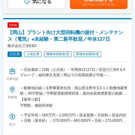
そんな成長を前提としたポジションです。
気になる
固定手当を含めた表記です。
（エージェントサービス）
【配属組織について】
配属先は工場案件を中心に担当する営業所です。
20代の若手社員も在籍しており、年齢の近い先輩が実務を教える
NEW
体制が整っています。分からないことをそのままにせず、その場
【岡山】プラント向け大型回転機の据付・メンテナン
で聞ける距離感が特徴です。
単発工事ではなく、同じ工場と長く付き合うスタイルのため、設
ス（電気）※未経験・第二新卒歓迎／年休127日
備の癖や生産の流れを理解しながら経験を積めます。お客様から
株式会社三井E&S
も”電気はここに任せれば大丈夫”と言われる関係性を築いてきまし
正社員
上場企業
職種未経験歓迎
業種未経験歓迎
た。そのためお客様との距離が近く、判断をゆだねられる場面が
多いです。
数年後には「あの工場の電気なら分かる」と言える施工管理を目
～完全週休二日制（土日祝）・年間休日127日／安定の三井E＆S
指せます。
グループ・福利厚生充実／岡山での長期就業が可能～
仕事内容
【当社について】
舶用エンジン、港湾・産業用クレーンなどの設計、製造、据付、
■会社の安定感
＜勤務地詳細＞玉野事業所住所：岡山県玉野市玉3-1-1 勤務地最寄
アフターサービスを行う当社にて、産業機械製品の計装、電気関
1955年創業。工場の設備や商業施設、学校・病院など、身近な建
駅：JR宇野線／宇野駅受動喫煙対策：屋内全面禁煙変更の範囲：
係業務全般をお任せします。
勤務地
物の電気を長年支えてきました。景気に左右されにくく、創業以
会社の定める事業所（リモートワーク含む）
【最寄り駅】
来ずっと安定した経営を続けています。大手企業や学校、病院が
宇野駅、備前田井駅
＜担当製品＞
取引先なので、「社会を支える仕事をしている」実感を持てる環
石油精製、化学、製鉄、製紙、硝子、ゴム等の大手製造業プラン
境です。
＜予定年収＞560万円～1,000万円＜賃金形態＞月給制＜賃金内訳
ト向けの大型回転機
■仕事の中身・強み
＞月額（基本給）：270,000円～460,000円＜月給＞270,000円～
（蒸気タービン、ガスタービン、ガスエキスパンダー、軸流圧縮
給与
電気工事や設備工事を、設計から現場管理、完成後のフォローま
460,000円＜昇給有無＞有＜残業手当＞有＜給与補足＞・昇給：
機、遠心圧縮機、往復動圧縮機等）
で一貫して担当しています。特に工場の電気設備では、大手メー
年1回（4月）・賞与：年2回（6、12月）直近支給実績/平均8.515
◇ 回転機とは：電力やエネルギーを回転運動に変換する産業機器