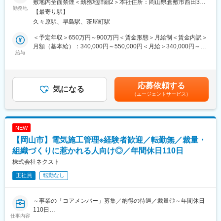
・無理な長時間労働を前提にした運用は行わず、工程管理の徹底
敷地内全面禁煙＜勤務地詳細2＞本社住所：岡山県倉敷市西田386-
事業を展開し安定した基盤を築いてきました。
勤務地
により残業を抑制しています。現場の進捗や職人さんの動きが見
1 受動喫煙対策：敷地内喫煙可能場所あり変更の範囲：会社の定
【最寄り駅】
今回、新たに「公共・一般電気工事」部門を立ち上げるため、組
える化されているため、日々の作業を計画通りに進めやすく、働
める事業所
久々原駅、早島駅、茶屋町駅
織の“核”となる施工管理経験者を募集します。
く側の負担が少ないのが特徴です。
「現場の管理だけでなく、自分の手で組織を育てたい」
・直行直帰も可能。
＜予定年収＞650万円～900万円＜賃金形態＞月給制＜賃金内訳＞
「自由度の高い環境で力を試したい」
現場の状況に応じて柔軟に動けるため、移動時間のムダを削減
月額（基本給）：340,000円～550,000円＜月給＞340,000円～
そんな方が活躍できるポジションです。
給与
し、プライベートの時間も確保しやすい環境です。
550,000円＜昇給有無＞有＜残業手当＞有＜給与補足＞■賞与：有
（年2回／通年で3.0か月（昨年度実績）） 賃金はあくまでも目安
■具体的には：
■この仕事の魅力：
の金額であり、選考を通じて上下する可能性があります。月給(月
公共工事の施工管理から業務に慣れていただき、徐々に組織運営
◎ 創設メンバーとして事業に深く関われる
額)は固定手当を含めた表記です。
応募依頼する
にも携わっていただきます。
気になる
新規部門の立ち上げ期。あなたの経験がそのまま事業の基盤にな
（エージェントサービス）
・公共工事の入札業務（書類作成・提出・関係機関との調整）
ります。
・積算業務（図面・仕様書の確認、数量拾い、見積作成）
「こんな仕組みが必要」「こう改善したい」が即反映されること
・公共工事の施工計画立案
も。
・現場管理（品質／安全／工程）
◎ 早出もしっかりと給与に反映
NEW
・協力業者との調整
業界でありがちな“サービス早出”は一切なし。早朝の作業分も必ず
【岡山市】電気施工管理※経験者歓迎／転勤無／裁量・
・メンバー育成・チームづくり
残業代として支給。頑張った分が正当に返ってきます。
・新規部門の仕組みづくり・改善提案
組織づくりに惹かれる人向け◎／年間休日110日
◎当社では、現場の声が通りやすい環境を整えています。大手企
※朝が早い仕事になりますが、早出分もきちんと残業代を支給され
業のようなしがらみはなく、社長との距離も近いため、良いアイ
株式会社ネクスト
るため、頑張った分が給与に返ってくる環境です。
デアは即採用されます。自分の手で組織を成長させる面白さを実
正社員
転勤なし
※県内の案件のみで、出張はございません。
感できます。
■配属先情報：
変更の範囲：会社の定める業務
～事業の「コアメンバー」募集／納得の待遇／裁量◎～年間休日
全社45名が在籍しています。
110日
平均年齢は44歳で、気さくなメンバーが多く、中途入社者が馴染
仕事内容
みやすい組織です。