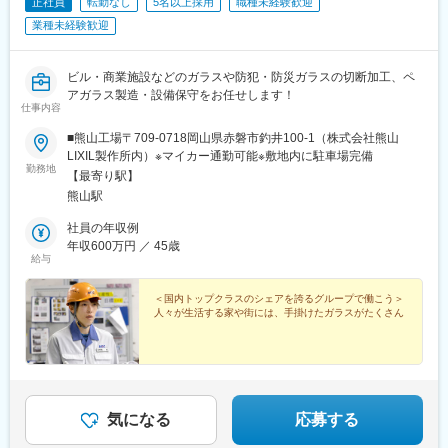
正社員
転勤なし
5名以上採用
職種未経験歓迎
業種未経験歓迎
ビル・商業施設などのガラスや防犯・防災ガラスの切断加工、ペ
アガラス製造・設備保守をお任せします！
仕事内容
■熊山工場〒709-0718岡山県赤磐市釣井100-1（株式会社熊山
LIXIL製作所内）※マイカー通勤可能※敷地内に駐車場完備
勤務地
【最寄り駅】
熊山駅
社員の年収例
年収600万円 ／ 45歳
給与
＜国内トップクラスのシェアを誇るグループで働こう＞
人々が生活する家や街には、手掛けたガラスがたくさん
気になる
応募する