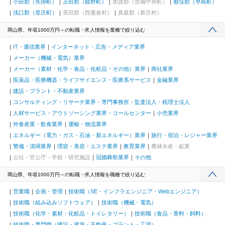
小田郡（矢掛町）
苫田郡（鏡野町）
加賀郡（吉備中央町）
都窪郡（早島町）
浅口郡（里庄町）
英田郡（西粟倉村）
真庭郡（新庄村）
岡山県、年収1000万円～の転職・求人情報を業種で絞り込む
IT・通信業界
インターネット・広告・メディア業界
メーカー（機械・電気）業界
メーカー（素材・化学・食品・化粧品・その他）業界
商社業界
医薬品・医療機器・ライフサイエンス・医療系サービス
金融業界
建設・プラント・不動産業界
コンサルティング・リサーチ業界・専門事務所・監査法人・税理士法人
人材サービス・アウトソーシング業界・コールセンター
小売業界
外食産業・飲食業界
運輸・物流業界
エネルギー（電力・ガス・石油・新エネルギー）業界
旅行・宿泊・レジャー業界
警備・清掃業界
理容・美容・エステ業界
教育業界
農林水産・鉱業
公社・官公庁・学校・研究施設
冠婚葬祭業界
その他
岡山県、年収1000万円～の転職・求人情報を職種で絞り込む
営業職
企画・管理
技術職（SE・インフラエンジニア・Webエンジニア）
技術職（組み込みソフトウェア）
技術職（機械・電気）
技術職（化学・素材・化粧品・トイレタリー）
技術職（食品・香料・飼料）
技術職・専門職（建設・建築・不動産・プラント・工場）