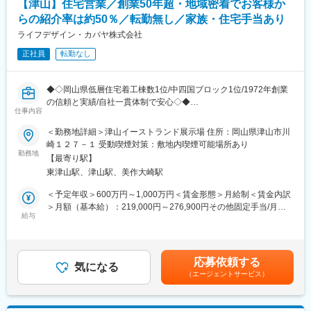
【津山】住宅営業／創業50年超・地域密着でお客様か
・ヒアリング
・プラン提案
らの紹介率は約50％／転勤無し／家族・住宅手当あり
・土地探し（自社保有の土地あり！）
ライフデザイン・カバヤ株式会社
・資金計画の打ち合わせ
正社員
転勤なし
など、家づくりのトータルサポートを行います。
「土地から提案できる」営業は、他社にはない強みです。
◆◇岡山県低層住宅着工棟数1位/中四国ブロック1位/1972年創業
■入社後・キャリアプランについて：
の信頼と実績/自社一貫体制で安心◇◆
入社後はすぐに展示場に配属いただき即戦力としてご活躍いただ
仕事内容
きます。1年に8棟を売ることを目指していただくイメージです。
■採用背景：
将来的には新築は勿論、リフォームや商品開発等の業務をご希望
＜勤務地詳細＞津山イーストランド展示場 住所：岡山県津山市川
新築住宅事業は当社の事業の中でも一番の売上を占める重要な事
と適正に応じてお任せします。
崎１２７－１ 受動喫煙対策：敷地内喫煙可能場所あり
業であり、更なる成長を目指して営業職を増員します。
勤務地
【最寄り駅】
■当社について：
東津山駅、津山駅、美作大崎駅
■この仕事の魅力：
当社は1972年に誕生をした岡山の優良ハウスメーカーです。岡山
・高性能・高耐震住宅の提案営業
県低層住宅着工棟数９年連続1位、中国ブロック5年連続1位を獲
＜予定年収＞600万円～1,000万円＜賃金形態＞月給制＜賃金内訳
お客様の「理想の暮らし」を叶えるため、当社ならではの高品質
得。また2024年度、都道府県別低層住宅着工棟数シェア率は
＞月額（基本給）：219,000円～276,900円その他固定手当/月：
住宅を提案します。
給与
12.1％と全国１位を誇っております。
25,000円～62,000円＜月給＞244,000円～338,900円＜昇給有無
・地域密着で信頼度抜群
＞有＜残業手当＞有＜給与補足＞予定年収はあくまでも目安の金
紹介率は約50％！年間約1,000棟の実績があるから、営業しやす
ご契約からアフターサービスまで自社一貫体制を徹底しているこ
額です。【年収例】800万円／34歳 営業経験6年■賞与実績年2回
い環境です。
とも、お客様の安心につながっております。
■インセンティブ有■固定手当は住宅手当、車両手当賃金はあくま
応募依頼する
・キャリアアップのチャンス
気になる
でも目安の金額であり、選考を通じて上下する可能性がありま
（エージェントサービス）
新築だけでなく、将来的にはリフォームや商品開発にも挑戦可
す。月給(月額)は固定手当を含めた表記です。
能。