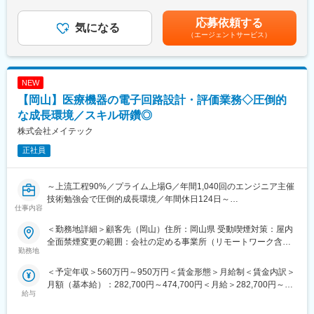
・2023年のエリアマネージャー（17人）の平均年収1,500万円
1回（6月）■賞与：年2回（6月・12月）■年収例：担当…500万円
■業務内容：
◇月ごとに頑張りを評価・還元
以上主任・技師…600万円以上管理職…1,000万円以上賃金はあく
応募依頼する
配属となる組織は、自治体や外郭団体に対するソフトウェア開
気になる
・支店の目標を達成したら、歩合のほか支店メンバー全員に会社
までも目安の金額であり、選考を通じて上下する可能性がありま
（エージェントサービス）
発、システムの運用保守など幅広い事業を展開しております。あ
からご褒美あり（例：高級レストランでの食事／海外旅行／達成
す。月給(月額)は固定手当を含めた表記です。
なたには、税務システムの維持・保守をはじめ、開発業務をお任
賞支給など）
せいたします。将来的には、税務システムの取り纏め役として、
※入社2年で計4回海外旅行に行った社員も
社員・協力会社メンバーと連携して業務を推進して頂くことを期
※目標はあってもノルマありません。
NEW
待しております。
【岡山】医療機器の電子回路設計・評価業務◇圧倒的
■キャリアパス
[具体的には…]
な成長環境／スキル研鑽◎
早ければ入社半年後には店長代理、1年後には店長へと昇格が可能
・既存システムの維持・保守、問い合わせ対応
です。
株式会社メイテック
・法改正などに伴うシステム改修
平均でも3年～5年で店長へ昇格し、年収800万円～1000万円以上
正社員
・リプレイスに伴う開発業務（要件定義・基本設計など）
を稼いでいます。
※案件の状況によっては、他システムにも携わることがあります。
変更の範囲：会社の定める業務
～上流工程90%／プライム上場G／年間1,040回のエンジニア主催
※プライムの立場での業務となります。
技術勉強会で圧倒的成長環境／年間休日124日～
仕事内容
変更の範囲：会社の定める業務
■業務内容：
＜勤務地詳細＞顧客先（岡山）住所：岡山県 受動喫煙対策：屋内
医療機器、理学療法機器の設計開発業務をお任せします。
全面禁煙変更の範囲：会社の定める事業所（リモートワーク含
電気設計担当として、企画部門と調整しながら実現可能性を検討
勤務地
む）
します（電気的観点より）。その後仕様書を固め、メカ・ソフト
＜予定年収＞560万円～950万円＜賃金形態＞月給制＜賃金内訳＞
と連携しながら業務を進めていきます。
月額（基本給）：282,700円～474,700円＜月給＞282,700円～
電気的な設計としては、電気・電子回路設計（基本設計～詳細設
給与
474,700円＜昇給有無＞有＜残業手当＞有＜給与補足＞■賞与：年
計）をはじめ、電気ハード設計全般を担当します。基板設計にお
2回（6月・12月）賃金はあくまでも目安の金額であり、選考を通
いては、外注への製作指示・検収を実施。設計後の工程において