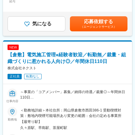
据える中で、経理部門の体制強化が重要課題となっています。現
給与
月額（基本給）：500,000円～710,000円＜月給＞500,000円～
任部長からの業務引継ぎを行い、次期経理部長として活躍いただ
710,000円＜昇給有無＞有＜残業手当＞有＜給与補足＞■昇給：年
■得られる経験：
ける方を募集します。
1回 ※前年度実績：昇給率2.00％～5.00％■賞与：年2回 ※昨年度実
（1）設計経験の少ない方でも挑戦可能です。周囲に当社のベテラ
績：2ヶ月分/年賃金はあくまでも目安の金額であり、選考を通じ
応募依頼する
ンエンジニアがおり、フォロー体制もバッチリです。
■業務詳細：
気になる
て上下する可能性があります。月給(月額)は固定手当を含めた表記
（2）設計開発の全工程に携わることができる環境：開発の上流か
（エージェントサービス）
経理・財務領域の責任者として、日次から決算・経営支援まで一
です。
ら下流まで全ての工程を経験し、幅広いスキルを身に付けること
貫して担います。現任担当者や顧問税理士と連携しながら、数値
ができます。
面から経営を支える役割です。
◇日次・月次の経理業務管理および部門全体の進捗統括
NEW
■魅力：
◇年次決算対応(顧問税理士と連携した決算取りまとめ)
【倉敷】電気施工管理※経験者歓迎／転勤無／裁量・組
◎エンジニアとしての市場価値向上が年収に直結する評価制度
◇税務申告に関する資料作成および知識を踏まえた対応
（年収1,000万円超えの現役エンジニアも在籍）
◇資金繰りや財務状況の把握・管理
織づくりに惹かれる人向け◎／年間休日110日
◎年間1,040回のエンジニア主催技術勉強会で圧倒的成長環境
◇経営会議での数値報告および状況説明
株式会社ネクスト
◎業界や職種を超えたメイテックの仲間とつながり自主勉強会も
◇銀行等の金融機関との折衝
含め技術力を研鑽可能
正社員
転勤なし
◇経理部門のマネジメントおよび人材育成
◎最先端の技術情報を知る担当営業とともに身につけるべき技術
※単なるオペレーションではなく、財務データを基にした意思決定
や経験すべき業界を考え、キャリアを形成できる戦略的ローテー
支援や、経営層への提言まで踏み込むことが期待されます。将来
～事業の「コアメンバー」募集／納得の待遇／裁量◎～年間休日
ション制度
的には部門全体を取りまとめ、経営に直結する経理機能の確立を
110日
◎配属先メーカーの現場新入社員OJT・技術指導を担うほどの技
担います。
仕事内容
術力への圧倒的信頼
■業務概要：
■業務の魅力：
＜勤務地詳細＞本社住所：岡山県倉敷市西田386-1 受動喫煙対
当社は通信基地局工事で実績を積みながら、通信・電気・飲食の3
変更の範囲：会社の定める業務
・経営層と近い距離で、自らの分析や提言が経営判断に反映され
策：敷地内喫煙可能場所あり変更の範囲：会社の定める事業所
事業を展開し安定した基盤を築いてきました。
勤務地
る環境
【最寄り駅】
今回、新たに「公共・一般電気工事」部門を立ち上げるため、組
・決算・税務・財務を横断した業務を担い、経理としての専門性
久々原駅、早島駅、茶屋町駅
織の“核”となる施工管理経験者を募集します。
を高められる