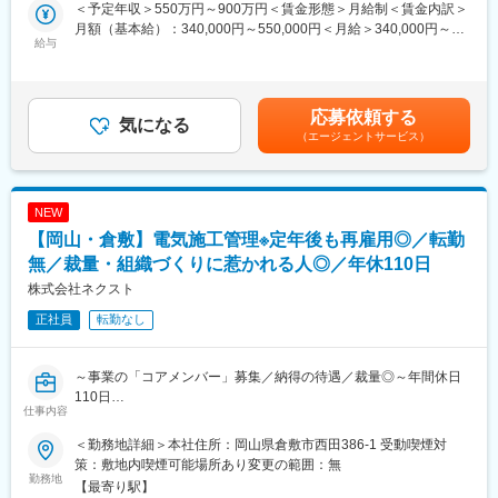
「現場の管理だけでなく、自分の手で組織を育てたい」
・部門の中核として組織運営や後進育成にも関われるため、管理
＜予定年収＞550万円～900万円＜賃金形態＞月給制＜賃金内訳＞
「自由度の高い環境で力を試したい」
職としての影響力を発揮可能
月額（基本給）：340,000円～550,000円＜月給＞340,000円～
そんな方が活躍できるポジションです。
給与
550,000円＜昇給有無＞有＜残業手当＞有＜給与補足＞■賞与：有
■キャリアパス：
（年2回／通年で2か月（昨年度実績）） 賃金はあくまでも目安の
■具体的には：
入社後は現任部長から業務を引き継ぎ、経理部門の責任者として
金額であり、選考を通じて上下する可能性があります。月給(月額)
公共工事の施工管理から業務に慣れていただき、徐々に組織運営
経験を積んでいただきます。その後は次期経理部長として、経
は固定手当を含めた表記です。
応募依頼する
にも携わっていただきます。
気になる
理・財務戦略の中核を担い、企業成長に直接関与するポジション
（エージェントサービス）
・公共工事の施工計画立案
へとステップアップできます。
・現場管理（品質／安全／工程）
・協力業者との調整
■企業魅力：
・メンバー育成・チームづくり
プラスチックと紙の両素材を扱う食品容器メーカーとして、原料
NEW
・新規部門の仕組みづくり・改善提案
調達から製造・販売までを一貫して展開。自社ブランドを有し全
【岡山・倉敷】電気施工管理※定年後も再雇用◎／転勤
※朝が早い仕事になりますが、早出分もきちんと残業代を支給され
国に販路を持つほか、海外にも展開しています。外部環境の変化
るため、頑張った分が給与に返ってくる環境です。
無／裁量・組織づくりに惹かれる人◎／年休110日
にも対応しやすい事業構造により、安定した基盤のもと成長を続
※※県内の案件のみで、出張はございません。
けています。
株式会社ネクスト
正社員
転勤なし
■配属先情報：
変更の範囲：会社の定める業務
全社45名が在籍しています。
平均年齢は44歳で、気さくなメンバーが多く、中途入社者が馴染
～事業の「コアメンバー」募集／納得の待遇／裁量◎～年間休日
みやすい組織です。
110日
仕事内容
■働き方：
■業務概要：
・工程管理の徹底により残業を抑制しています。現場の進捗や職
＜勤務地詳細＞本社住所：岡山県倉敷市西田386-1 受動喫煙対
当社は通信基地局工事で実績を積みながら、通信・電気・飲食の3
人さんの動きが見える化されているため、日々の作業を計画通り
策：敷地内喫煙可能場所あり変更の範囲：無
事業を展開し安定した基盤を築いてきました。
勤務地
に進めやすく、働く側の負担が少ないのが特徴です。
【最寄り駅】
今回、新たに「公共・一般電気工事」部門を立ち上げるため、組