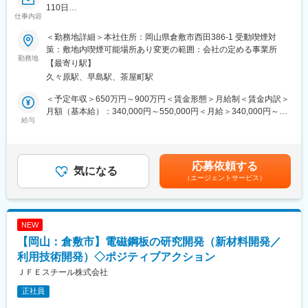
110日
仕事内容
■働き方：
■業務概要：
・工程管理の徹底により残業を抑制しています。現場の進捗や職
＜勤務地詳細＞本社住所：岡山県倉敷市西田386-1 受動喫煙対
当社は通信基地局工事で実績を積みながら、通信・電気・飲食の3
人さんの動きが見える化されているため、日々の作業を計画通り
策：敷地内喫煙可能場所あり変更の範囲：会社の定める事業所
事業を展開し安定した基盤を築いてきました。
勤務地
に進めやすく、働く側の負担が少ないのが特徴です。
【最寄り駅】
今回、新たに「公共・一般電気工事」部門を立ち上げるため、組
・直行直帰も可能。
久々原駅、早島駅、茶屋町駅
織の“核”となる施工管理経験者を募集します。
現場の状況に応じて柔軟に動けるため、移動時間のムダを削減
「現場の管理だけでなく、自分の手で組織を育てたい」
し、プライベートの時間も確保しやすい環境です。
＜予定年収＞650万円～900万円＜賃金形態＞月給制＜賃金内訳＞
「自由度の高い環境で力を試したい」
月額（基本給）：340,000円～550,000円＜月給＞340,000円～
そんな方が活躍できるポジションです。
給与
■この仕事の魅力：
550,000円＜昇給有無＞有＜残業手当＞有＜給与補足＞■賞与：有
◎ 創設メンバーとして事業に深く関われる
（年2回／通年で3.0か月（昨年度実績）） 賃金はあくまでも目安
■具体的には：
新規部門の立ち上げ期。あなたの経験がそのまま事業の基盤にな
の金額であり、選考を通じて上下する可能性があります。月給(月
公共工事の施工管理から業務に慣れていただき、徐々に組織運営
ります。
額)は固定手当を含めた表記です。
応募依頼する
にも携わっていただきます。
気になる
「こんな仕組みが必要」「こう改善したい」が即反映されること
（エージェントサービス）
・公共工事の入札業務（書類作成・提出・関係機関との調整）
も。
・積算業務（図面・仕様書の確認、数量拾い、見積作成）
◎ 早出もしっかりと給与に反映
・公共工事の施工計画立案
業界でありがちな“サービス早出”は一切なし。
・現場管理（品質／安全／工程）
早朝の作業分も必ず残業代として支給。
NEW
・協力業者との調整
頑張った分が正当に返ってきます。
【岡山：倉敷市】電磁鋼板の研究開発（新材料開発／
・メンバー育成・チームづくり
◎ 中途でも馴染みやすい環境
・新規部門の仕組みづくり・改善提案
利用技術開発）◇ポジティブアクション
平均年齢44歳。落ち着いていて気さくな社員ばかりです。
※朝が早い仕事になりますが、早出分もきちんと残業代を支給され
新しい仲間を自然に受け入れる文化があります。
ＪＦＥスチール株式会社
るため、頑張った分が給与に返ってくる環境です。
◎当社では、現場の声が通りやすい環境を整えています。大手企
正社員
※県内の案件のみで、出張はございません。
業のようなしがらみはなく、社長との距離も近いため、良いアイ
デアは即採用されます。自分の手で組織を成長させる面白さを実