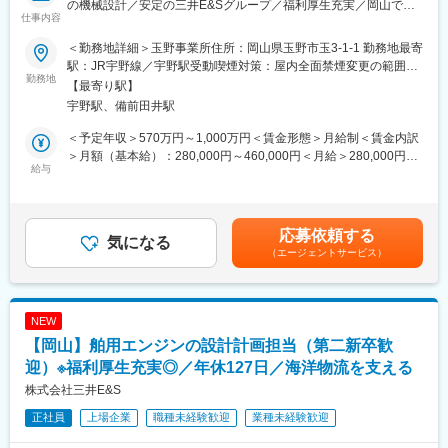
の機械設計／安定の三井E&Sグループ／福利厚生充実／岡山での
・平均残業時間：20～30時間
仕事内容
長期就業可能
・休日や深夜等の呼び出しは原則ございません。
・出張業務は半年に1回程度、打ち合わせや展示会への参加(日帰
＜勤務地詳細＞玉野事業所住所：岡山県玉野市玉3-1-1 勤務地最寄
国内シェアトップの舶用エンジンの機械設計を担当いただきま
り)や、客先現地工事(修理等の監督業、数日から1か月程度)におい
駅：JR宇野線／宇野駅受動喫煙対策：屋内全面禁煙変更の範囲：
す。
勤務地
て、発生する可能性がございます。
会社の定める事業所（リモートワーク含む）
【最寄り駅】
■業務内容：高さ20m、重量2000トン、最大出力10万馬力を超え
宇野駅、備前田井駅
る大型舶用エンジンのオーダーメイド設計をお任せします。
■教育体制：
・エンジン主要部品の基本設計方針を決定
・ＯＪＴと並行して、社内の技術講座により材料や溶接の技術を
＜予定年収＞570万円～1,000万円＜賃金形態＞月給制＜賃金内訳
・検証試験項目の検討、作成
学んでいただきます。
＞月額（基本給）：280,000円～460,000円＜月給＞280,000円～
・設計検証のための解析や計測
給与
460,000円＜昇給有無＞有＜残業手当＞有＜給与補足＞・昇給：
・製品についての不具合発生時の技術的なトラブルシュート、客
■組織構成：
年1回（4月）・賞与：年2回（6、12月）直近支給実績/平均8.515
先説明
玉野工場製造部は、スタッフ（本ポジション）約20名、現場約
ヶ月分※予定年収はあくまでも目安の金額であり、選考を通じて変
・図面ライセンサー（デンマーク）との設計要素についての技術
150名で構成されています。
更になる場合もございます。■新卒入社モデル年収(大卒)：27歳
応募依頼する
協議
気になる
(入社5年目) 650万円 / 32歳(入社10年目) 870万円賃金はあくま
（エージェントサービス）
※図面作成業務や解析作業は協力会社に外注しています。
■会社の魅力：
でも目安の金額であり、選考を通じて上下する可能性がありま
＜業務の特徴＞
・安定の三井E＆Sグループ・福利厚生充実
す。月給(月額)は固定手当を含めた表記です。
・現場での仕事は、現場スタッフとの現場検証、不具合対応、設
・岡山での長期就業が可能
計検証の為の計測業務などで、多い時期で週に数回程度。
・男性社員の育休取得を積極的に推進（玉野事業場内で24年度40
NEW
・出張は多い時で月に数回程度。将来的には海外出張も可能性あ
名取得実績あり）
【岡山】舶用エンジンの設計計画担当（第二新卒歓
り(ヨーロッパ・アジアなど)。
・当社の舶用エンジンは国内シェアトップであり島国日本の海運
＜使用CAD＞
迎）※福利厚生充実◎／年休127日／海洋物流を支える
を支える大黒柱として社会に貢献できます。
3D : NX/ 2D : CADAM, AutoCAD
株式会社三井E&S
【変更の範囲：会社の定める業務】
変更の範囲：会社の定める業務
正社員
上場企業
職種未経験歓迎
業種未経験歓迎
■入社後の流れ :