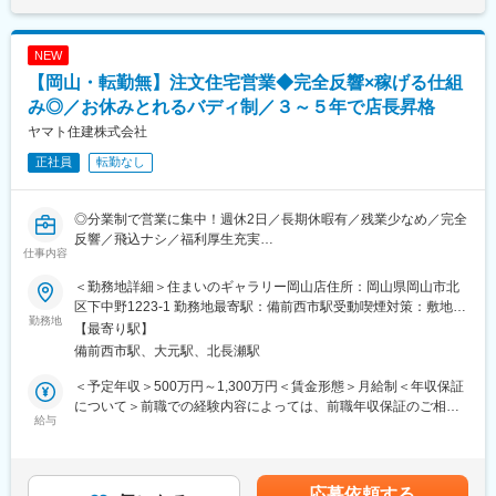
NEW
【岡山・転勤無】注文住宅営業◆完全反響×稼げる仕組
み◎／お休みとれるバディ制／３～５年で店長昇格
ヤマト住建株式会社
正社員
転勤なし
◎分業制で営業に集中！週休2日／長期休暇有／残業少なめ／完全
反響／飛込ナシ／福利厚生充実
仕事内容
◎20％が年収1000万円超／前職年収保証相談可
◎受賞歴多数！世界水準の住宅を手がけるハウスメーカー
＜勤務地詳細＞住まいのギャラリー岡山店住所：岡山県岡山市北
区下中野1223-1 勤務地最寄駅：備前西市駅受動喫煙対策：敷地内
■業務内容
勤務地
喫煙可能場所あり変更の範囲：会社の定める事業所
【最寄り駅】
日本の住宅を世界基準にすることを使命に全18都道府県まで店舗
備前西市駅、大元駅、北長瀬駅
を拡大中
全国100店舗展開を目指して急成長を遂げている当社にてお客様
＜予定年収＞500万円～1,300万円＜賃金形態＞月給制＜年収保証
への完全反響の住宅営業をお任せします。
について＞前職での経験内容によっては、前職年収保証のご相談
※飛込みの営業はなく、広告やHP、折り込みチラシなどを見てお
給与
も可能です。＜賃金内訳＞月額（基本給）：275,700円～387,000
問い合わせのあったお客様への営業です。
円その他固定手当/月：25,000円固定残業手当/月：49,300円～
88,000円（固定残業時間40時間0分/月）超過した時間外労働の残
■「ヤマト住建」の特徴
業手当は追加支給＜月給＞350,000円～500,000円（一律手当を含
応募依頼する