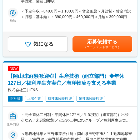
宇野駅、備前田井駅
＜出張＞
あり、即戦力として活躍できる環境です。
・頻度／期間：担当業務にもよるが、多い人で年4～5回。1日～1
・ダイバーシティの拡大にも積極的に取り組んでいます。
＜予定年収＞840万円～1,100万円＜賃金形態＞月給制＜賃金内訳
週間/回
＞月額（基本給）：390,000円～460,000円＜月給＞390,000円～
・エリア：国内沿岸都市（日本全国）、海外（中国、香港、台
給与
■ポジションについて：
460,000円＜昇給有無＞有＜残業手当＞有＜給与補足＞・昇給：
湾、韓国、フィリピン、ギリシャ、シンガポール、欧州、米国、
・業務の都合上、休日出勤を要請することがあります。代休取得
年1回（4月）・賞与：年2回（6、12月）直近支給実績/平均8.515
その他渡航可能な地域）
できます。
ヶ月分※予定年収はあくまでも目安の金額であり、選考を通じて変
更になる場合もございます。■新卒入社モデル年収(大卒)：27歳
応募依頼する
■入社後の教育体制：
気になる
変更の範囲：会社の定める業務
(入社5年目) 650万円 / 32歳(入社10年目) 870万円賃金はあくま
（エージェントサービス）
・座学による製品知識の習得や各種講習会への参加。
でも目安の金額であり、選考を通じて上下する可能性がありま
・研修施設や工場での製品に関する教育訓練。
す。月給(月額)は固定手当を含めた表記です。
・先輩社員のもとでOJT
NEW
■業務のやりがい：
【岡山/未経験歓迎◎】生産技術（組立部門）◆年休
・世界中の海上物流の安全運航に寄与することを実感できる。
・身に付けた知識や経験を活用してグローバルな仕事に携わるこ
127日／福利厚生充実◎／海洋物流を支える事業
とができる。
株式会社三井E&S
正社員
上場企業
職種未経験歓迎
業種未経験歓迎
■部署の魅力・アピールポイント：
・アフターサービスに関わる技術対応を一手に担う部署です。業
務内容は多岐にわたっており、分業体制で業務を行っています。
～完全週休二日制・年間休日127日／生産技術（組立部門）出張
・技術的な知見をお持ちの方であれば、活躍できる場面が数多く
少なめ／未経験歓迎／安定の三井E&Sグループ／福利厚生充実／
あり、即戦力として活躍できる環境です。
仕事内容
岡山での長期就業可能～
・ダイバーシティの拡大にも積極的に取り組んでいます。
＜勤務地詳細＞玉野事業所住所：岡山県玉野市玉3-1-1 勤務地最寄
国内、世界ともトップシェア製品である舶用大型エンジンと産業
■ポジションについて：
駅：JR宇野線／宇野駅受動喫煙対策：屋内全面禁煙変更の範囲：