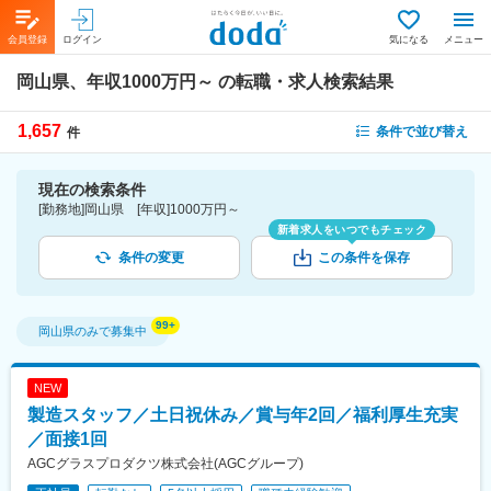
会員登録
ログイン
気になる
メニュー
岡山県、年収1000万円～
の転職・求人検索結果
1,657
条件で並び替え
件
現在の検索条件
[勤務地]岡山県 [年収]1000万円～
新着求人をいつでもチェック
条件の変更
この条件を保存
岡山県
のみで募集中
NEW
製造スタッフ／土日祝休み／賞与年2回／福利厚生充実
／面接1回
AGCグラスプロダクツ株式会社(AGCグループ)