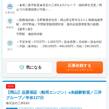
主担当となる先輩社員のOJTで、副担当として案件に携わりなが
～★第二新卒歓迎★安定の三井E＆Sグループ・福利厚生充実／岡
ら業務を覚えて頂きます。
山での長期就業が可能～
早ければ1年程度で独り立ちの予定ですが、初めから1人に業務を
仕事内容
国内シェアトップの船舶用エンジンの設計の計画を担当いただき
お任せすることはないためご安心ください。
ます。
その他業務に必要な知識や資格の取得についても会社でサポート
＜勤務地詳細＞玉野事業所住所：岡山県玉野市玉3-1-1 勤務地最寄
があり、英語教育や階層別研修など、教育体制は非常に充実して
駅：JR宇野線／宇野駅受動喫煙対策：屋内全面禁煙変更の範囲：
■業務内容：
勤務地
います。
会社の定める事業所（リモートワーク含む）
【最寄り駅】
＊担当製品：舶用大型エンジン（Everllence（デンマーク）のラ
宇野駅、備前田井駅
イセンス生産品）高さ20m、重量2000t、最大出力10万馬力を超
■配属先の特徴：
える大型舶用エンジンです。
・工場が近く、実際のエンジンの試運転にも立ち会うことができ
＜予定年収＞570万円～1,000万円＜賃金形態＞月給制＜賃金内訳
・エンジン受注前の技術問合せ対応、客先へのプレゼン（営業と
ます。
＞月額（基本給）：280,000円～460,000円＜月給＞280,000円～
協力）、将来の受注予測
給与
・海外の方と話す機会も多く、グローバルな活躍が出来ます。
460,000円＜昇給有無＞有＜残業手当＞有＜給与補足＞・昇給：
・エンジン性能の基本方針決定、設計検証のための解析や計測
・約100名（平均年齢37歳/若手からベテランまで）の組織で、協
年1回（4月）・賞与：年2回（6、12月）直近支給実績/平均8.515
調性を重視しつつ自由闊達に意見交換を行える職場です。
ヶ月分※予定年収はあくまでも目安の金額であり、選考を通じて変
＜業務の詳細＞
・計画Gr・基本設計Gr・詳細設計Gr・プロジェクトGrのそれぞれ
更になる場合もございます。■新卒入社モデル年収(大卒)：27歳
応募依頼する
・ライセンサからの最新情報や実績などをもとに客先へのセミナ
気になる
約25名のグループに分かれており、基本設計Grに配属予定です。
(入社5年目) 650万円 / 32歳(入社10年目) 870万円賃金はあくま
（エージェントサービス）
ー実施
でも目安の金額であり、選考を通じて上下する可能性がありま
・受注前のエンジンに対し、造船所にて必要な計画データや図面
■製品の特長：
す。月給(月額)は固定手当を含めた表記です。
の提出、技術的な問い合わせ対応
・海上輸送を担う舶用大型エンジンは、2050年のCO2排出ゼロを
・新規要素について、ライセンサと設計検討
目指して進化を続けます。
NEW
・検証試験項目を検討し、実機運転でエンジン性能の確定
・自動車産業でEV化が進む中、大型船舶用の推進機器として内燃
【岡山】品質保証（舶用エンジン）※未経験歓迎／三井
・現場での仕事は現場スタッフとの現場検証、不具合対応、客先
機関は存続し続けます。
立会の試運転への立会等で、月に数回程度
グループ／年休127日
・脱炭素社会に向け、アンモニア、水素燃料のエンジンの開発を
・出張は年に数回(国内外)
行っています。
株式会社三井E&S