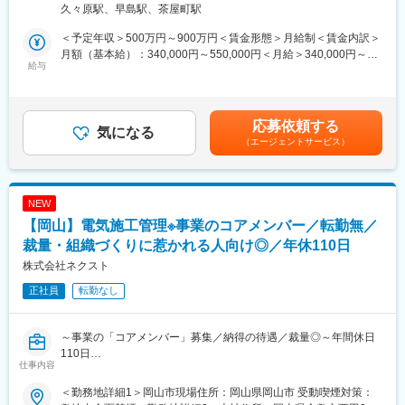
・直行直帰も可能。
久々原駅、早島駅、茶屋町駅
織の“核”となる施工管理経験者を募集します。
現場の状況に応じて柔軟に動けるため、移動時間のムダを削減
「現場の管理だけでなく、自分の手で組織を育てたい」
し、プライベートの時間も確保しやすい環境です。
＜予定年収＞500万円～900万円＜賃金形態＞月給制＜賃金内訳＞
「自由度の高い環境で力を試したい」
月額（基本給）：340,000円～550,000円＜月給＞340,000円～
そんな方が活躍できるポジションです。
給与
■この仕事の魅力：
550,000円＜昇給有無＞有＜残業手当＞有＜給与補足＞■賞与：有
◎ 創設メンバーとして事業に深く関われる
（年2回／通年で2か月（昨年度実績）） 賃金はあくまでも目安の
■具体的には：
新規部門の立ち上げ期。あなたの経験がそのまま事業の基盤にな
金額であり、選考を通じて上下する可能性があります。月給(月額)
公共工事の施工管理から業務に慣れていただき、徐々に組織運営
ります。
は固定手当を含めた表記です。
応募依頼する
にも携わっていただきます。
気になる
「こんな仕組みが必要」「こう改善したい」が即反映されること
（エージェントサービス）
・公共工事の入札業務（書類作成・提出・関係機関との調整）
も。
・積算業務（図面・仕様書の確認、数量拾い、見積作成）
◎ 早出もしっかりと給与に反映
・公共工事の施工計画立案
業界でありがちな“サービス早出”は一切なし。
・現場管理（品質／安全／工程）
早朝の作業分も必ず残業代として支給。
NEW
・協力業者との調整
頑張った分が正当に返ってきます。
【岡山】電気施工管理※事業のコアメンバー／転勤無／
・メンバー育成・チームづくり
◎ 中途でも馴染みやすい環境
・新規部門の仕組みづくり・改善提案
裁量・組織づくりに惹かれる人向け◎／年休110日
平均年齢44歳。落ち着いていて気さくな社員ばかりです。
※朝が早い仕事になりますが、早出分もきちんと残業代を支給され
新しい仲間を自然に受け入れる文化があります。
株式会社ネクスト
るため、頑張った分が給与に返ってくる環境です。
◎当社では、現場の声が通りやすい環境を整えています。大手企
正社員
転勤なし
業のようなしがらみはなく、社長との距離も近いため、良いアイ
■配属先情報：
デアは即採用されます。自分の手で組織を成長させる面白さを実
全社45名が在籍しています。
感できます。
～事業の「コアメンバー」募集／納得の待遇／裁量◎～年間休日
平均年齢は44歳で、気さくなメンバーが多く、中途入社者が馴染
110日
みやすい組織です。
変更の範囲：会社の定める業務
仕事内容
■業務概要：
■働き方：
＜勤務地詳細1＞岡山市現場住所：岡山県岡山市 受動喫煙対策：
当社は通信基地局工事で実績を積みながら、通信・電気・飲食の3