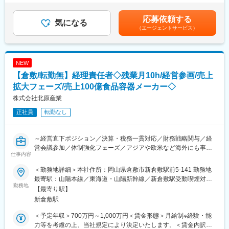
じて上下する可能性があります。月給(月額)は固定手当を含めた表
は、試作品の製作、各種評価、評価結果から改善検討を実施しま
記です。
す。
応募依頼する
気になる
自社でEMCサイトを保有しているため、EMC試験も担当します。
（エージェントサービス）
また、市場不具合の解析、改善設計や医療規格認証手続き等も実
施していきます。
NEW
＜入社後について＞
当社エンジニアのフォローを受けながら評価、設計変更にご対応
【倉敷/転勤無】経理責任者◇残業月10h/経営参画/売上
いただきます。
拡大フェーズ/売上100億食品容器メーカー◇
株式会社北原産業
＜将来のキャリア＞
電気エンジニアとして、製品設計の企画～製品化まで全工程に携
正社員
転勤なし
わることができます。
■製品：
～経営直下ポジション／決算・税務一貫対応／財務戦略関与／経
医療機器（物理療法機器・リハビリ機器・入浴機器）
営会議参加／体制強化フェーズ／アジアや欧米など海外にも事業
仕事内容
展開／プラスチックと紙製の軽量食品容器メーカー～
■業務概要：
＜勤務地詳細＞本社住所：岡山県倉敷市新倉敷駅前5-141 勤務地
■ツール／開発環境：
売上100億円規模からさらなる成長を見据え、経理・財務の中核
最寄駅：山陽本線／東海道・山陽新幹線／新倉敷駅受動喫煙対
MS Office、CR8000、各種測定器（例：オシロスコープ、スペク
を担うポジションです。実務にとどまらず、経営層と近い距離で
勤務地
策：屋内全面禁煙変更の範囲：会社の定める事業所
【最寄り駅】
トラムアナライザ）、はんだごて
意思決定に関与できる環境です。
新倉敷駅
■採用背景：
＜予定年収＞700万円～1,000万円＜賃金形態＞月給制※経験・能
■組織構成：
売上100億円を突破し、今後150億円、200億円規模への拡大を見
力等を考慮の上、当社規定により決定いたします。＜賃金内訳＞
8名程度（内当社エンジニア2名）