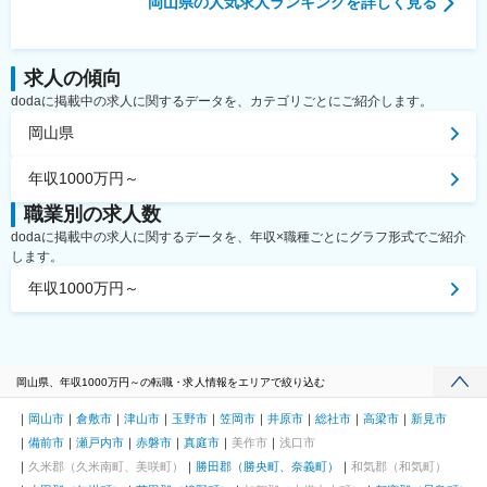
岡山県
の人気求人ランキングを詳しく見る
求人の傾向
dodaに掲載中の求人に関するデータを、カテゴリごとにご紹介します。
岡山県
年収1000万円～
職業別の求人数
dodaに掲載中の求人に関するデータを、年収×職種ごとにグラフ形式でご紹介
します。
年収1000万円～
岡山県、年収1000万円～の転職・求人情報をエリアで絞り込む
岡山市
倉敷市
津山市
玉野市
笠岡市
井原市
総社市
高梁市
新見市
備前市
瀬戸内市
赤磐市
真庭市
美作市
浅口市
久米郡（久米南町、美咲町）
勝田郡（勝央町、奈義町）
和気郡（和気町）