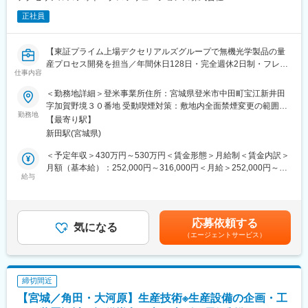
正社員
【東証プライム上場デクセリアルズグループで無機光学製品の量
産プロセス開発を担当／年間休日128日・完全週休2日制・フレッ
仕事内容
クス制・各種手当あり】
＜勤務地詳細＞登米事業所住所：宮城県登米市中田町宝江新井田
当社が扱う無機光学製品（偏光板・波長板・拡散板等）のプロセ
字加賀野境３０番地 受動喫煙対策：敷地内全面禁煙変更の範囲：
ス開発・設計エンジニアとして、量産プロセス開発や設計、製造
勤務地
会社の定める事業所
【最寄り駅】
サポート業務をお任せします。
新田駅(宮城県)
■業務内容：
＜予定年収＞430万円～530万円＜賃金形態＞月給制＜賃金内訳＞
◎無機光学製品（偏光板・波長板・拡散板）の量産プロセス開
月額（基本給）：252,000円～316,000円＜月給＞252,000円～
発・設計
給与
316,000円＜昇給有無＞有＜残業手当＞有＜給与補足＞■賞与：年
試作から評価、量産導入までのプロセス開発
2回■昇給：年1回賃金はあくまでも目安の金額であり、選考を通
◎プロセス改善・生産性向上 生産プロセスの自動化・合理化、新
じて上下する可能性があります。月給(月額)は固定手当を含めた表
規生産設備の導入・立上げ、4M変更対応、標準書・QC工程表な
記です。
応募依頼する
ど各種技術ドキュメントの作成・改訂
気になる
（エージェントサービス）
◎製造支援・品質改善 生産品質・設備トラブルの原因調査・対
策、歩留まり改善、工程改善を通じて安定した量産体制の構築を
推進
締切間近
■入社後：
【宮城／角田・大河原】生産技術※生産設備の企画・工
まずは業務システムの操作や社内業務フローを学び、担当プロセ