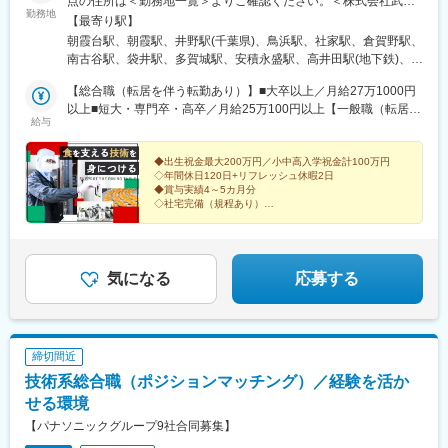
点の住所は＜勤務地一覧＞よりご確認ください。＜株式会社武蔵
勤務地
野＞〇埼玉県・埼玉工場・朝霞工場・埼玉麺工場〇千葉県・千葉
【最寄り駅】
工場〇神奈川県・横浜工場・神奈川工場〇静岡県・東海工場〇宮
朝霞台駅、朝霞駅、井野駅(千葉県)、鳥浜駅、社家駅、倉賀野駅、
城県・仙台工場〇福島県・福島工場〇群馬県・群馬工場・群馬フ
南古谷駅、袋井駅、多賀城駅、安積永盛駅、高井田駅(地下鉄)、ケ
ローズンファクトリー〇大阪府・大阪工場〇京都府・京都工場〇
ーブル八幡宮山上駅、南魚崎駅、柚須駅、折尾駅、浦添前田駅、
兵庫県・神戸工場〇福岡県・福岡工場・北九州工場〇沖縄・沖縄
【総合職（転居を伴う転勤あり）】■大卒以上／月給27万1000円
武蔵嵐山駅、木津駅(兵庫県)、ふじみ野駅、新座駅、瀬高駅、柳瀬
工場＜株式会社武蔵野フーズ＞〇埼玉県・カムス第1工場 ・カム
以上■短大・専門卒・高卒／月給25万100円以上【一般職（転居を
川駅、高井田中央駅
給与
ス第2工場 ・三芳工場・東京麺工場・所沢工場 〇兵庫県・カム
伴う転勤なし）】■大卒以上／月給23万6100円以上■短大・専門
ス神戸工場〇福岡県・福岡麺工場★一般職は転居を伴う異動なし
卒・高卒／月給21万5200円以上※年齢・経験・能力などを考慮の
★受動喫煙対策あり★U・Iターン支援あり※2社合同募集。配属先
上優遇します。※総合職の場合は、転居を伴う異動が発生する場合
◆出生祝金最大200万円／小中高入学祝金計100万円
◇年間休日120日+リフレッシュ休暇2日
については入社された法人内でご希望を考慮して決定します。
がございます。◎別途、賞与年2回と各種手当（時間外手当は全額
◆賞与実績4～5カ月分
支給）を支給！【試用期間中】■大卒以上／月給23万6100円以上■
◇社宅完備（規程あり）
短大・専門卒・高卒／月給21万5200円以上＜各社共通＞
◆残業代100％支給
◇セブンイレブンなど、大手企業との取引多数あり
気になる
応募する
締切間近
技術系総合職（ポジションマッチング）／経験を活か
せる環境
【パナソニックグループ9社合同募集】