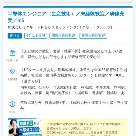
半導体エンジニア（生産技術）／未経験歓迎／研修充
実／m5
株式会社リクルートＲ＆Ｄスタッフィング(リクルートグループ)
正社員
5名以上採用
職種未経験歓迎
業種未経験歓迎
【未経験の方歓迎／文系・理系不問】生産設備の立ち上げや維
持、保全などをお任せします◎研修充実で安心◎
仕事内容
【U/Iターン支援あり／勤務地考慮／派遣先は全国36都府県】引越
補助、社員寮、住宅手当制度あり。U/Iターンも歓迎です！■東北
勤務地
エリア／青森・岩手・宮城・秋田・山形・福島 ■関東エリア／東
【最寄り駅】
京・埼玉・神奈川・千葉・茨城・栃木・群馬 ■北信越エリア／長
内幸町駅、仙台駅、大宮駅(埼玉県)、横浜駅、本厚木駅、静岡駅、
野・山梨・福井 ■東海エリア／静岡・愛知・三重・岐阜 ■関西エリ
名鉄名古屋駅、梅田駅(地下鉄)、的場町駅、博多駅、新橋駅、あお
ア／大阪・京都・奈良・兵庫・滋賀 ■中国・四国エリア／広島・
ば通駅、神奈川駅、新静岡駅、近鉄名古屋駅、大阪梅田駅(阪神
岡山・山口・香川 ■九州エリア／福岡・長崎・熊本・佐賀・大
年収520万円（技術経験7年／月給29万円＋残業手当＋諸手当＋賞
線)、稲荷町駅(広島県)、虎ノ門駅、仙台駅(地下鉄)、反町駅、日吉
分・宮崎・鹿児島 ※転勤の可能性あり※受動喫煙対策：原則あり
与）
町駅、名古屋駅、大阪梅田駅(阪急線)、猿猴橋町駅
給与
（勤務先に従う）
年収420万円（技術経験3年／月給24万円＋残業手当＋諸手当＋賞
与）
【半導体に関する知識が無くてもOK！入社後の研修で
基礎からしっかりお教えします】
◎5GやAIなど、技術の進歩により高まる半導体需要