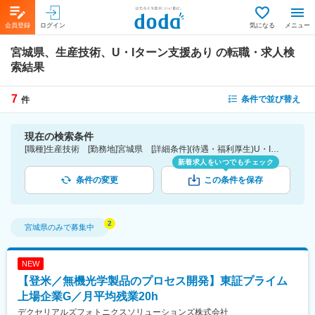
会員登録
ログイン
気になる
メニュー
宮城県、生産技術、U・Iターン支援あり
の転職・求人検
索結果
7
条件で並び替え
件
現在の検索条件
[職種]生産技術 [勤務地]宮城県 [詳細条件](待遇・福利厚生)U・Iターン支援あり
新着求人をいつでもチェック
条件の変更
この条件を保存
宮城県
のみで募集中
NEW
【登米／無機光学製品のプロセス開発】東証プライム
上場企業G／月平均残業20h
デクセリアルズフォトニクスソリューションズ株式会社