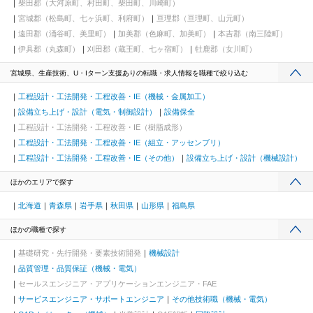
柴田郡（大河原町、村田町、柴田町、川崎町）
宮城郡（松島町、七ヶ浜町、利府町）
亘理郡（亘理町、山元町）
遠田郡（涌谷町、美里町）
加美郡（色麻町、加美町）
本吉郡（南三陸町）
伊具郡（丸森町）
刈田郡（蔵王町、七ヶ宿町）
牡鹿郡（女川町）
宮城県、生産技術、U・Iターン支援ありの転職・求人情報を職種で絞り込む
工程設計・工法開発・工程改善・IE（機械・金属加工）
設備立ち上げ・設計（電気・制御設計）
設備保全
工程設計・工法開発・工程改善・IE（樹脂成形）
工程設計・工法開発・工程改善・IE（組立・アッセンブリ）
工程設計・工法開発・工程改善・IE（その他）
設備立ち上げ・設計（機械設計）
ほかのエリアで探す
北海道
青森県
岩手県
秋田県
山形県
福島県
ほかの職種で探す
基礎研究・先行開発・要素技術開発
機械設計
品質管理・品質保証（機械・電気）
セールスエンジニア・アプリケーションエンジニア・FAE
サービスエンジニア・サポートエンジニア
その他技術職（機械・電気）