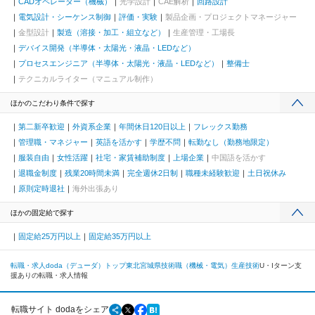
CADオペレーター（機械）
光学設計
CAE解析
回路設計
電気設計・シーケンス制御
評価・実験
製品企画・プロジェクトマネージャー
金型設計
製造（溶接・加工・組立など）
生産管理・工場長
デバイス開発（半導体・太陽光・液晶・LEDなど）
プロセスエンジニア（半導体・太陽光・液晶・LEDなど）
整備士
テクニカルライター（マニュアル制作）
ほかのこだわり条件で探す
第二新卒歓迎
外資系企業
年間休日120日以上
フレックス勤務
管理職・マネジャー
英語を活かす
学歴不問
転勤なし（勤務地限定）
服装自由
女性活躍
社宅・家賃補助制度
上場企業
中国語を活かす
退職金制度
残業20時間未満
完全週休2日制
職種未経験歓迎
土日祝休み
原則定時退社
海外出張あり
ほかの固定給で探す
固定給25万円以上
固定給35万円以上
転職・求人doda（デューダ）トップ
東北
宮城県
技術職（機械・電気）
生産技術
U・Iターン支
援ありの転職・求人情報
転職サイト dodaをシェア