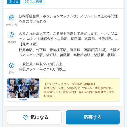
正社員
5名以上採用
技術系総合職（ポジションマッチング）／ワンランク上の専門性
を身に付けられる
仕事内容
入社された法人内で、ご希望も考慮して決定します。＜パナソニ
ック コネクト株式会社＞大阪府、福岡県、東京都、神奈川県、兵
勤務地
庫県＜パナソニック エレクトリックワークス株式会社＞石川県、
【最寄り駅】
大阪府、広島県、鳥取県、香川県、福岡県、大分県、北海道、岩
門真市駅、竹下駅、青物横丁駅、鴨居駅、磯部駅(石川県)、大阪ビ
手県、宮城県、茨城県、長野県、東京都、埼玉県、山梨県、静岡
ジネスパーク駅、袋町駅、後藤駅、高松築港駅、薬院駅、牧駅(大
県、愛知県＜パナソニック HVAC＆CC株式会社＞大阪府、滋賀
分県)、札幌駅、厨川駅、広瀬通駅、偕楽園駅、長野駅、新橋駅、
県、群馬県＜パナソニック エナジー株式会社＞大阪府、兵庫県、
一般社員：年収550万円以上
与野駅、国母駅、東静岡駅、名鉄名古屋駅、西三荘駅、南草津
徳島県＜パナソニック インダストリー株式会社＞大阪府、兵庫
係長クラス：年収750万円以上
駅、西小泉駅、二色浜駅、清水駅(大阪府)、加太駅(和歌山県)、撫
給与
県、福岡県、山口県、京都府、熊本県、佐賀県、福島県、三重
養駅、鴻池新田駅、本竜野駅、博多駅、大歳駅、虎ノ門ヒルズ
県、神奈川県＜パナソニック株式会社＞東京都、京都府、滋賀県
駅、木幡駅(京都府・京阪線)、新玉名駅、国府駅(兵庫県)、大町駅
＜パナソニック オペレーショナルエクセレンス株式会社＞大阪
【パナソニックグループ9社の合同募集】
(佐賀県)、郡山駅(福島県)、南四日市駅、五反田駅、四条駅(京都市
要件定義・システム開発などに携わる「技術系総合職」
府、愛知県、埼玉県＜パナソニック ホールディングス株式会社＞
営)、小牧駅、獨協大学前駅、古川橋駅、鮫洲駅、大阪城北詰駅、
◎年休126日／賞与年2回・昇給年1回／福利厚生充実の
大阪府、東京都＜パナソニック ハウジングソリューションズ株式
中電前駅、高松駅(香川県)、薬院大通駅、北１２条駅、勾当台公園
好待遇
会社＞大阪府
◎手厚い育成環境で成長を支援
駅、汐留駅、北与野駅、長沼駅(静岡県)、ささしまライブ駅、虎ノ
◎収益性・成長性の高い領域で、ダイナミックに活躍で
門駅、木幡駅(京都府・奈良線)、泊駅(三重県)、不動前駅、烏丸
きる
駅、品川シーサイド駅、京橋駅(大阪府)、本通駅、片原町駅(香川
県)、渡辺通駅、北１３条東駅、青葉通一番町駅、築地市場駅、さ
気になる
応募する
いたま新都心駅、柚木駅(静岡鉄道線)、神谷町駅、六地蔵駅(京阪
線)、目黒駅、大宮駅(京都府)