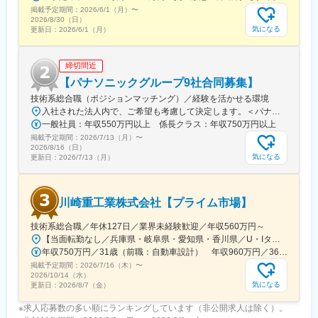
掲載予定期間：
2026/6/1（月）
〜
2026/8/30（日）
気になる
更新日：
2026/6/1（月）
締切間近
【パナソニックグループ9社合同募集】
技術系総合職（ポジションマッチング）／経験を活かせる環境
入社された法人内で、ご希望も考慮して決定します。＜パナソニック コネクト株式会社＞大阪府、福岡県、東京都、神奈川県、兵庫県＜パナソニック エレクトリックワークス株式会社＞石川県、大阪府、広島県、鳥取県、香川県、福岡県、大分県、北海道、岩手県、宮城県、茨城県、長野県、東京都、埼玉県、山梨県、静岡県、愛知県＜パナソニック HVAC＆CC株式会社＞大阪府、滋賀県、群馬県＜パナソニック エナジー株式会社＞大阪府、兵庫県、徳島県＜パナソニック インダストリー株式会社＞大阪府、兵庫県、福岡県、山口県、京都府、熊本県、佐賀県、福島県、三重県、神奈川県＜パナソニック株式会社＞東京都、京都府、滋賀県＜パナソニック オペレーショナルエクセレンス株式会社＞大阪府、愛知県、埼玉県＜パナソニック ホールディングス株式会社＞大阪府、東京都＜パナソニック ハウジングソリューションズ株式会社＞大阪府
一般社員：年収550万円以上 係長クラス：年収750万円以上
掲載予定期間：
2026/7/13（月）
〜
2026/8/16（日）
気になる
更新日：
2026/7/13（月）
川崎重工業株式会社【プライム市場】
技術系総合職／年休127日／業界未経験歓迎／年収560万円～
【当面転勤なし／兵庫県・岐阜県・愛知県・香川県／U・Iターン歓迎】※配属先は希望を考慮します※寮・社宅あり／入居条件あり※車通勤可／会社規定による▼兵庫県・神戸本社／神戸市中央区東川崎町1-1-3（神戸クリスタルタワー）・神戸工場／神戸市中央区東川崎町3-1-1・西神工場／神戸市西区高塚台2-8-1・西神戸工場／神戸市西区櫨谷町松本234・明石工場／明石市川崎町1-1・播磨工場／加古郡播磨町新島8▼岐阜県・岐阜工場／各務原市川崎町1▼愛知県・名古屋第一工場／弥富市楠3-20-3▼香川県・坂出工場／坂出市川崎町1など※将来的に転勤の可能性はありますが、頻度は少ないです※受動喫煙対策：屋内禁煙／配属先による
年収750万円／31歳（前職：自動車設計） 年収960万円／36歳（前職：鉄鋼メーカー計装保全）
掲載予定期間：
2026/7/16（木）
〜
2026/10/14（水）
気になる
更新日：
2026/8/7（金）
※求人応募数の多い順にランキングしています（非公開求人は除く）。