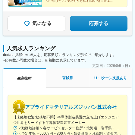
◎「学びたい」気持ちがあれば挑戦できる環境
◎リクルートグループの安定基盤
◎年間休日120日以上など働きやすい
気になる
応募する
人気求人ランキング
dodaに掲載中の求人を、応募数順にランキング形式でご紹介します。
※応募数が同数の場合は、新着順に表示しています。
更新日：
2026/8/9（日）
宮城県
U・Iターン支援あり
生産技術
アプライドマテリアルズジャパン株式会社
【未経験歓迎/勤務地不問】半導体製造装置の立ち上げエンジニア
◇世界をリードする半導体製造装置メーカー
＜勤務地詳細＞各サービスセンター住所：北海道・岩手県・山形県・茨城県・東京都・千葉県・神奈川県・愛知県・富山県 長野県・京都府・大阪府・広島県・大分県・長崎県・熊本県受動喫煙対策：敷地内喫煙可能場所あり変更の範囲：会社の定める事業所
＜予定年収＞500万円～800万円＜賃金形態＞月給制＜賃金内訳＞月額（基本給）：320,000円～480,000円＜月給＞320,000円～480,000円＜昇給有無＞有＜残業手当＞有＜給与補足＞※上記は予定でありスキル年齢に応じて変動がございます。※出張のための移動費、宿泊費は会社負担です。※出張手当4,000円/日が給与とは別に支給されます。※モデル年収例年収721万円 ／ 30歳 ／月給39.8万円＋業績連動インセンティブ＋諸手当賃金はあくまでも目安の金額であり、選考を通じて上下する可能性があります。月給(月額)は固定手当を含めた表記です。