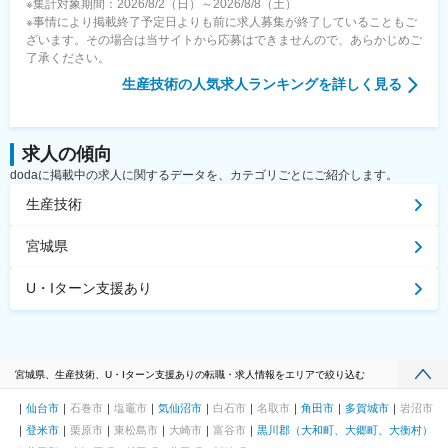
※集計対象期間：2026/8/2（日）～2026/8/8（土）
※事情により掲載終了予定日よりも前に求人募集が終了していることもご
ざいます。その場合は当サイトから応募はできませんので、あらかじめご
了承ください。
生産技術
の人気求人ランキングを詳しく見る
求人の傾向
dodaに掲載中の求人に関するデータを、カテゴリごとにご紹介します。
生産技術
宮城県
U・Iターン支援あり
宮城県、生産技術、U・Iターン支援ありの転職・求人情報をエリアで絞り込む
仙台市
石巻市
塩竈市
気仙沼市
白石市
名取市
角田市
多賀城市
岩沼市
登米市
栗原市
東松島市
大崎市
富谷市
黒川郡（大和町、大郷町、大衡村）