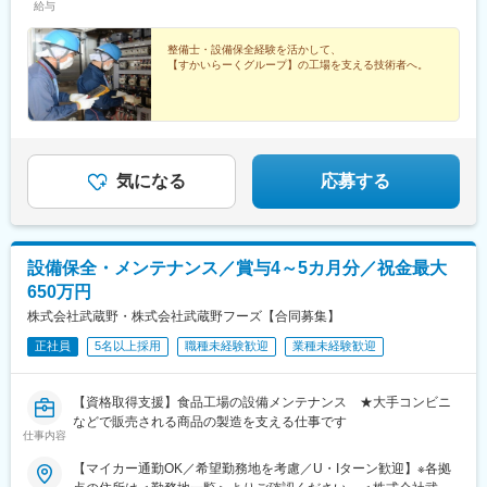
給与
田名塩田1-3-11■岐阜MDセンター岐阜県可児郡御嵩町御嵩字南山
2188-56■西宮MDセンター兵庫県西宮市鳴尾浜3-5-7■北九州MDセ
ンター福岡県北九州市若松区大字安瀬64-79※無料送迎バスを運行
整備士・設備保全経験を活かして、
【すかいらーくグループ】の工場を支える技術者へ。
している工場もございます。■受動喫煙対策／分煙：敷地内全面禁
煙
気になる
応募する
設備保全・メンテナンス／賞与4～5カ月分／祝金最大
650万円
株式会社武蔵野・株式会社武蔵野フーズ【合同募集】
正社員
5名以上採用
職種未経験歓迎
業種未経験歓迎
【資格取得支援】食品工場の設備メンテナンス ★大手コンビニ
などで販売される商品の製造を支える仕事です
仕事内容
【マイカー通勤OK／希望勤務地を考慮／U・Iターン歓迎】※各拠