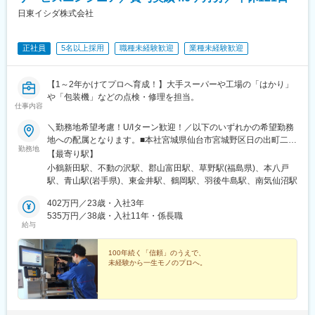
◇2Dや3DCADを用いた機構・構造設計、治具設計
ます。
日東イシダ株式会社
（3）設備導入・メーカー折衝
変更の範囲：会社の定める業務
◇メーカー選定、仕様書作成、発注・稟議手続
正社員
5名以上採用
職種未経験歓迎
業種未経験歓迎
◇詳細仕様確認、図面チェック、試作立ち上げ支援
◇出荷前検収、据付・調整、試運転の立ち会い
【1～2年かけてプロへ育成！】大手スーパーや工場の「はかり」
（4）量産立ち上げ・改善活動
や「包装機」などの点検・修理を担当。
◇量産初期の工程安定化（トラブル解析・改善）
仕事内容
◇生産性向上（タクト短縮・自動化・省人化）の推進
＼勤務地希望考慮！U/Iターン歓迎！／以下のいずれかの希望勤務
◇品質改善・コスト改善（原価低減施策立案）
地への配属となります。■本社宮城県仙台市宮城野区日の出町二丁
勤務地
目2番22号■気仙沼営業所宮城県気仙沼市本郷13番10号■郡山営業
（5）電気・制御・システム対応（保有スキルに応じて）
【最寄り駅】
所福島県郡山市八山田五丁目15 輝ビルB-101■いわき営業所福島
◇充填機・ブロー機・包装機のPLC・ロボット制御改善、条件変
小鶴新田駅、不動の沢駅、郡山富田駅、草野駅(福島県)、本八戸
県いわき市平中神谷字細田99番1号■山形営業所山形県山形市嶋南
更
駅、青山駅(岩手県)、東金井駅、鶴岡駅、羽後牛島駅、南気仙沼駅
一丁目2番22号■庄内営業所山形県鶴岡市道形町21番12号■八戸営
◇電気回路設計、電気配線、画像検査装置の立ち上げ
業所青森県八戸市八太郎一丁目4番19号■盛岡営業所岩手県盛岡市
402万円／23歳・入社3年
前九年三丁目5番22号■秋田営業所秋田県秋田市山王中園町11番35
535万円／38歳・入社11年・係長職
■当社の社風・魅力について：
給与
号
◎生活者視点を大切にした商品開発
現場やお客様の声を起点に、仮説検証と改良を素早く重ねる風土
100年続く「信頼」のうえで、
がございます。失敗を次の挑戦につなげる文化が根付いていま
未経験から一生モノのプロへ。
す。
◎小さく始め、大きく育てる経営スタイル
内製化と柔軟な投資判断により新たな市場を創出。若手社員にも
早期から裁量ある仕事をお任せしています。