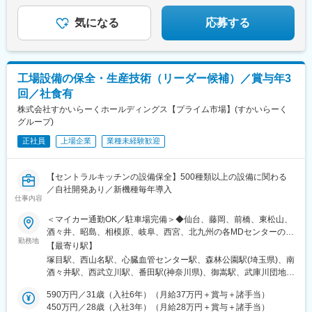
◎実力を正当に評価する人材育成環境
年次にとらわれず360度評価で成果や挑戦を評価。教育制度も充
気になる
応募する
実しており、職種の枠を越えた成長機会がございます。
変更の範囲：会社の定める業務
工場設備の保全・生産技術（リーダー候補）／賞与年3
回／社食有
株式会社すかいらーくホールディングス【プライム市場】(すかいらーく
グループ)
正社員
上場企業
業種未経験歓迎
【セントラルキッチンの設備保全】500種類以上の設備に関わる
／自社開発あり／新機種毎年導入
仕事内容
＜マイカー通勤OK／駐車場完備＞◆仙台、藤岡、前橋、東松山、
酒々井、昭島、相模原、岐阜、西宮、北九州の各MDセンターのい
勤務地
ずれか※選考時に勤務地のご希望をお伺いします■仙台MDセンタ
【最寄り駅】
ー宮城県黒川郡大衡村松の平2-5■藤岡工場群馬県藤岡市中大塚
塚目駅、西山名駅、心臓血管センター駅、森林公園駅(埼玉県)、南
1065-4■前橋工場群馬県前橋市小坂子町921-1■東松山MDセンター
酒々井駅、西武立川駅、番田駅(神奈川県)、御嵩駅、武庫川団地前
埼玉県東松山市新郷88-37東松山工業団地内■酒々井MDセンター
駅、若松駅
千葉県印旛郡酒々井町墨字木戸1577-1■昭島MDセンター東京都昭
590万円／31歳（入社6年）（月給37万円＋賞与＋諸手当）
島市武蔵野2-11-10■相模原MDセンター神奈川県相模原市中央区
450万円／28歳（入社3年）（月給28万円＋賞与＋諸手当）