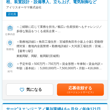
スのオペレーション、製品技術に関する知識を習得。指導者によ
程、装置設計・設備導入、立ち上げ、電気制御など
るOJTを通じて業務経験を積み、段階的に業務の幅を広げていた
アイリスオーヤマ株式会社
だきます。
正社員
■当社の特徴：
当社はデクセリアルズグループのフォトニクス領域を担い、生成
～ご経験に応じて業務を担当／幅広い生産技術へもチャレンジ／
AIの広がりによって急成長しているデータセンター向け光半導体
多様な製品をつくる成長企業～
を中心に事業を拡大しています。グループで成長領域に位置づけ
仕事内容
られたこの分野では、高速フォトダイオード（PD）が大手顧客に
■概要：
採用されるなど、確かな実績を積み重ねています。
＜勤務地詳細1＞角田工場住所：宮城県角田市小坂上小坂1 受動喫
◇国内工場の生産性向上に向けて、生産技術領域を担当いただき
また、次世代の高速・大容量通信を支える光電融合技術や
煙対策：敷地内全面禁煙＜勤務地詳細2＞大河原工場住所：宮城県
ます。
勤務地
CPO（Co-Packaged Optics）といった先端技術にも積極的に取り
柴田郡大河原町金ヶ瀬川根 受動喫煙対策：屋内全面禁煙変更の範
【最寄り駅】
◇新規ライン構築から既存設備の改善まで、工場全体を横断的に
組み、グループ全体で生産能力の強化も進行中です。
囲：会社の定める事業所
東船岡駅、岡駅、船岡駅(宮城県)
取り組んでいただくポジションです。
光半導体とマイクロデバイスの技術を掛け合わせる独自の強みを
生かし、私たちは「光で支える未来」を一緒につくる仲間を求め
＜予定年収＞500万円～750万円＜賃金形態＞年俸制＜賃金内訳＞
■具体的には
ています。
年額（基本給）：5,000,000円～7,500,000円＜月額＞416,666円
下記のいずれかの業務を経験に応じて担当いただきます。
給与
～625,000円（12分割）＜昇給有無＞有＜残業手当＞有＜給与補
■当社について：
足＞※経験やスキルを考慮して決定します。■昇給：年1回■賞与：
（1）生産ライン・設備企画
東証プライム市場上場メーカーである、デクセリアルズ株式会社
年2回賃金はあくまでも目安の金額であり、選考を通じて上下する
◇新製品量産に向けた生産計画立案・投資計画作成
を筆頭とするデクセリアルズグループにおいてフォトニクス領域
可能性があります。月給(月額)は固定手当を含めた表記です。
応募依頼する
◇建屋・設備レイアウト設計、ユーティリティ計画策定
気になる
の成長をリードするために、「デクセリアルズフォトニクスソリ
（エージェントサービス）
ューションズ株式会社（以下DXPS）」として2024年4月から新会
（2）工程設計・装置設計
社として事業を開始しました。
◇組立／加工工程の工程設計・工法検討・標準化
光半導体とマイクロデバイスの進化を推し進めながら、これらの
◇品質要求に基づく工程内品質設計（検査工程・治具設計含む）
技術を掛け合わせたフォトニクスソリューションの開発を推進し
サービスエンジニア／賞与実績4.6ヶ月分／年休121日