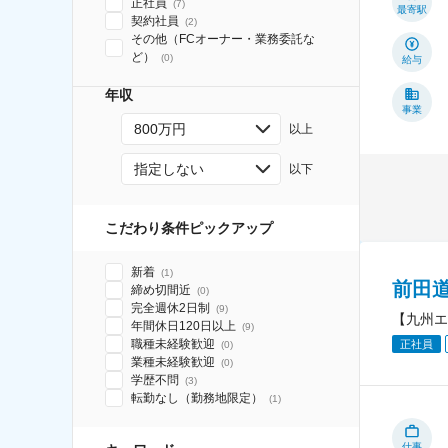
正社員
(
7
)
最寄駅
契約社員
(
2
)
その他（FCオーナー・業務委託な
ど）
(
0
)
給与
年収
事業
800万円
以上
指定しない
以下
こだわり条件ピックアップ
新着
(
1
)
前田
締め切間近
(
0
)
完全週休2日制
(
9
)
【九州エ
年間休日120日以上
(
9
)
職種未経験歓迎
正社員
(
0
)
業種未経験歓迎
(
0
)
学歴不問
(
3
)
転勤なし（勤務地限定）
(
1
)
仕事