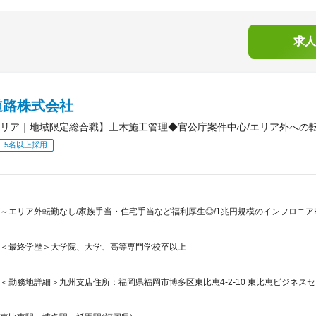
求人
道路株式会社
リア｜地域限定総合職】土木施工管理◆官公庁案件中心/エリア外への転勤
5名以上採用
～エリア外転勤なし/家族手当・住宅手当など福利厚生◎/1兆円規模のインフロニ
＜最終学歴＞大学院、大学、高等専門学校卒以上
＜勤務地詳細＞九州支店住所：福岡県福岡市博多区東比恵4-2-10 東比恵ビジネスセ