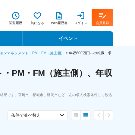
閲覧履歴
気になる
Web履歴書
ログイン
会員登録
イベント
転職イベント・転職セミナー
ョンマネジメント・PM・FM（施主側）
年収800万円～の転職・求
転職フェア
・PM・FM（施主側）、年収
転職セミナー動画
索結果です。宮崎市、都城市、延岡市など、左の求人検索条件にて絞込
条件で並べ替え