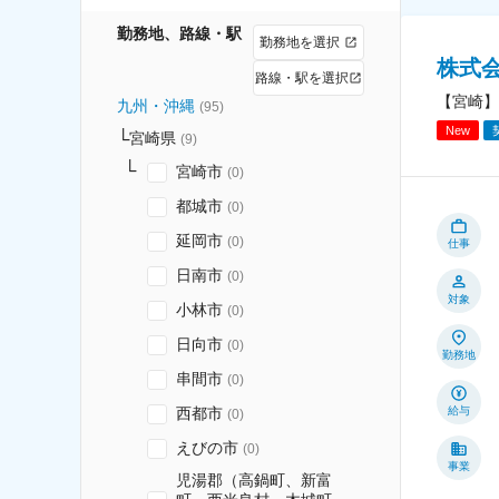
勤務地、路線・駅
勤務地を選択
株式
路線・駅を選択
【宮崎】
九州・沖縄
(
95
)
New
宮崎県
(
9
)
宮崎市
(
0
)
都城市
(
0
)
延岡市
(
0
)
仕事
日南市
(
0
)
対象
小林市
(
0
)
日向市
(
0
)
勤務地
串間市
(
0
)
西都市
給与
(
0
)
えびの市
(
0
)
事業
児湯郡（高鍋町、新富