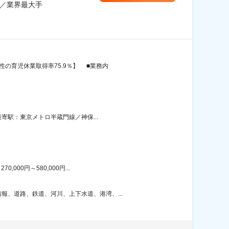
休／業界最大手
の育児休業取得率75.9％】 ■業務内
寄駅：東京メトロ半蔵門線／神保...
00円～580,000円...
、道路、鉄道、河川、上下水道、港湾、...