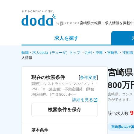
宮崎県の転職・求人情報を掲載中
求人を探す
詳細条件から探す
エージェ
転職・求人doda（デューダ）トップ
九州・沖縄
宮崎県
技術職
人情報
新着求人から探す
スカウト
宮崎県
[
]
現在の検索条件
条件変更
求人特集から探す
パートナ
800
[職種]コンストラクションマネジメント・
PM・FM（施主側）-不動産開発 [勤務
宮崎県、コンス
地]宮崎県 [年収]800万円～
詳細を見る
みができます。
検索条件を保存
9
該当求人数
宮崎県のみで
基本条件