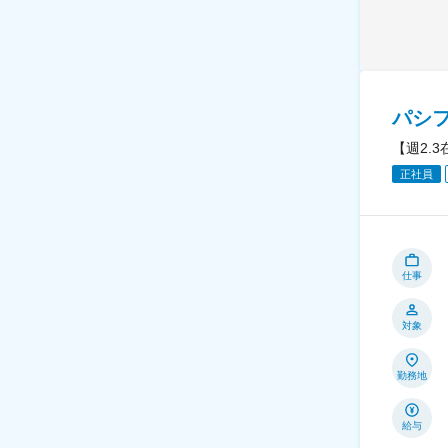
パシ
【週2.
正社員
仕事
対象
勤務地
給与