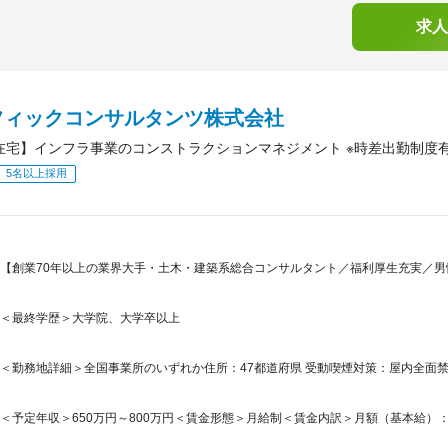
求人
フィックコンサルタンツ株式会社
3在宅】インフラ事業のコンストラクションマネジメント ※時差出勤制度
5名以上採用
【創業70年以上の業界大手・土木・建築系総合コンサルタント／福利厚生充実／男性の
＜最終学歴＞大学院、大学卒以上
＜勤務地詳細＞全国事業所のいずれか住所：47都道府県 受動喫煙対策：屋内全面
＜予定年収＞650万円～800万円＜賃金形態＞月給制＜賃金内訳＞月額（基本給）：270,0