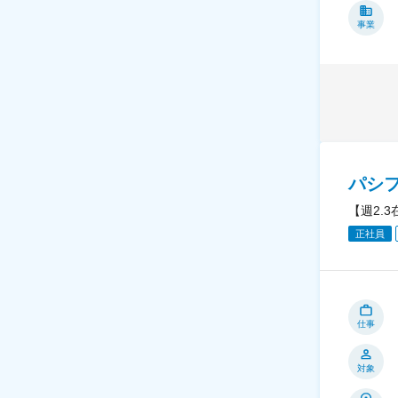
事業
パシ
【週2.
正社員
仕事
対象