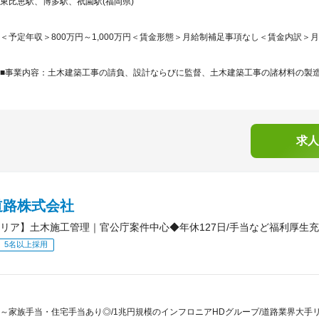
東比恵駅、博多駅、祇園駅(福岡県)
＜予定年収＞800万円～1,000万円＜賃金形態＞月給制補足事項なし＜賃金内訳＞月額（基
■事業内容：土木建築工事の請負、設計ならびに監督、土木建築工事の諸材料の製造販
求人
道路株式会社
リア】土木施工管理｜官公庁案件中心◆年休127日/手当など福利厚生充
5名以上採用
～家族手当・住宅手当あり◎/1兆円規模のインフロニアHDグループ/道路業界大手