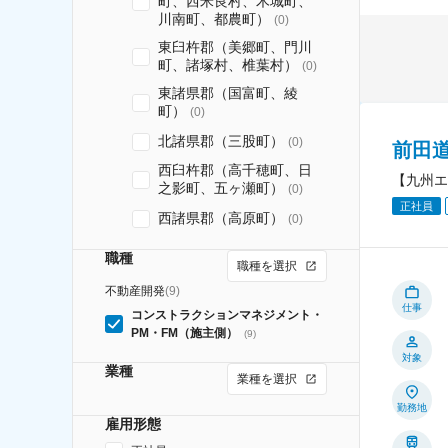
町、西米良村、木城町、
川南町、都農町）
(
0
)
東臼杵郡（美郷町、門川
町、諸塚村、椎葉村）
(
0
)
東諸県郡（国富町、綾
町）
(
0
)
北諸県郡（三股町）
(
0
)
前田
西臼杵郡（高千穂町、日
【九州エ
之影町、五ヶ瀬町）
(
0
)
正社員
西諸県郡（高原町）
(
0
)
職種
職種を選択
不動産開発
(
9
)
仕事
コンストラクションマネジメント・
PM・FM（施主側）
(
9
)
対象
業種
業種を選択
勤務地
雇用形態