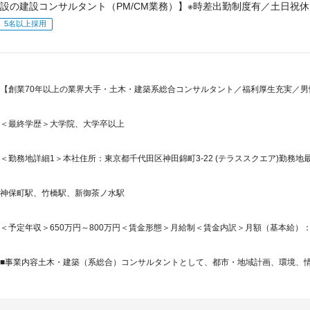
設の建設コンサルタント（PM/CM業務）】※時差出勤制度有／土日祝
5名以上採用
【創業70年以上の業界大手・土木・建築系総合コンサルタント／福利厚生充実／男性
＜最終学歴＞大学院、大学卒以上
＜勤務地詳細1＞本社住所：東京都千代田区神田錦町3-22 (テラススクエア)勤務地最
神保町駅、竹橋駅、新御茶ノ水駅
＜予定年収＞650万円～800万円＜賃金形態＞月給制＜賃金内訳＞月額（基本給）：270,0
■事業内容土木・建築（系総合）コンサルタントとして、都市・地域計画、環境、情報