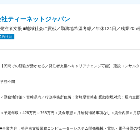
会社ティーネットジャパン
発注者支援 ■地域社会に貢献／勤務地希望考慮／年休124日／残業20
契約社員
【民間での経験が活かせる／発注者支援へキャリアチェンジ可能】 建設コンサル
学歴不問
＜勤務地詳細＞宮﨑県内／行政事務所住所：宮崎県宮崎市 受動喫煙対策：屋内全
＜予定年収＞428万円～768万円＜賃金形態＞月給制補足事項なし＜賃金内訳＞月額（基本
■事業内容：発注者支援業務コンピューターシステム開発機械・電気・電子分野の技術