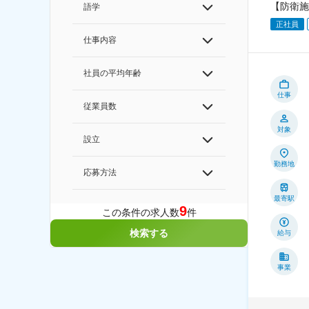
【防衛施
語学
正社員
仕事内容
社員の平均年齢
仕事
従業員数
対象
設立
勤務地
応募方法
最寄駅
9
この条件の求人数
件
検索する
給与
事業