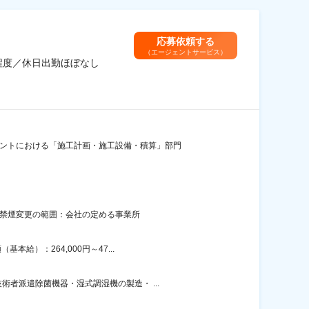
応募依頼する
（エージェントサービス）
h程度／休日出勤ほぼなし
タントにおける「施工計画・施工設備・積算」部門
面禁煙変更の範囲：会社の定める事業所
給）：264,000円～47...
者派遣除菌機器・湿式調湿機の製造・ ...