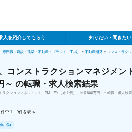
求人を紹介してもらう
知りたい・聞きたい
ントサービス
転職ノウハウ
・専門職（建設・建築・不動産・プラント・工場）
不動産開発
コンストラクシ
サービス
データで見る転職
、コンストラクションマネジメント
ーエージェントサービス
コラム・インタビュー
万円～ の転職・求人検索結果
トラクションマネジメント・PM・FM（施主側）、年収800万円～の転職・求人検
転職Q&A
件中
1～9
件
を表示
(
1
)
募集中