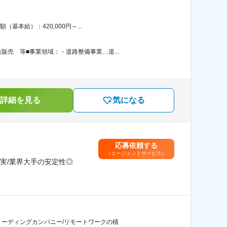
本給）：420,000円～...
売 等■事業領域：・道路整備事業…道...
詳細を見る
気になる
応募依頼する
（エージェントサービス）
実/業界大手の安定性◎
リーディングカンパニー/リモートワークの積