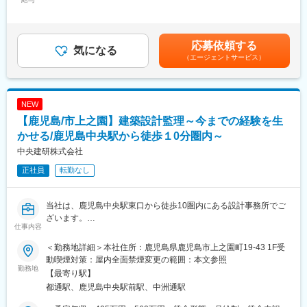
額（基本給）：250,000円～380,000円＜月給＞250,000円～
380,000円＜昇給有無＞有＜残業手当＞有＜給与補足＞■昇給：年
■業務内容：
1回■賞与：年2回(3.5ヶ月)■資格手当：資格取得し登録後に毎月給
建築確認審査および住宅性能評価業務を担当します。
与で支給します。資格内容により支給金額が異なります。(一級建
応募依頼する
主な役割は、着工前の設計図面や計算書を確認し、建築基準法や
気になる
築士：10,000円、住宅性能評価員：5,000円、一級建築基準適合
（エージェントサービス）
関連法規への適合性を判断することです。
判定資格者：25,000円、省エネ適合性判定員：5,000円ほか)賃金
具体的には、建築確認申請の審査、住宅性能評価、省エネ適合性
はあくまでも目安の金額であり、選考を通じて上下する可能性が
審査、事前相談対応、中間検査・完了検査を行います。設計図書
あります。月給(月額)は固定手当を含めた表記です。
をもとに建築物の適法性を確認し、法令解釈や判断根拠を整理し
NEW
ながら審査を進めます。
【鹿児島/市上之園】建築設計監理～今までの経験を生
担当案件は住宅からスタートし、経験や適性に応じて工場・商業
施設・ホテルなど幅広い建築物へ拡大。構造・設備・省エネなど
かせる/鹿児島中央駅から徒歩１0分圏内～
専門領域にも携わります。案件ごとに条件や法規の適用内容が異
中央建研株式会社
なるため、一級建築士としての設計知識や建築全体への理解を活
正社員
転勤なし
かしながら、多角的な視点で判断を行います。
不明点は自ら調査し、社内メンバーや他拠点と連携しながら最適
な結論を導く環境です。必要に応じて現場検査も行い、図面と実
当社は、鹿児島中央駅東口から徒歩10圏内にある設計事務所でご
物を照合しながら理解を深められます。
ざいます。
仕事内容
そんな当社にて、マンション、テナント等の設計業務をお任せし
■業務の魅力：
ます。
設計業務では経験しにくい多様な建築物に触れながら、建築全体
＜勤務地詳細＞本社住所：鹿児島県鹿児島市上之園町19-43 1F受
を俯瞰する判断力を養えます。案件ごとに異なる法規や地域条件
動喫煙対策：屋内全面禁煙変更の範囲：本文参照
■具体的な業務：
勤務地
に向き合うため、経験がそのまま専門性として蓄積されます。法
【最寄り駅】
賃貸マンション、テナント、ビル、医院など幅広い建築物の設計
規解釈や適法性判断に強い建築士として、市場価値を高められる
都通駅、鹿児島中央駅前駅、中洲通駅
監理を行っていただきます。
環境です。
※メインエリアは鹿児島市内となっております。社用車使用（AT