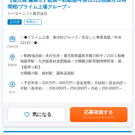
【鹿児島:霧島市】総務～転勤無/年休121日/残業月12時
■特徴/魅力
クライアントの近くで寄り添う主治医としての立場で、法人税の
間程/プライム上場グループ～
申告業務だけでなく、様々な側面からクライアントをサポートし
トーヨーニツト株式会社
ていただきます。
正社員
転勤なし
組織再編、経営承継サポート、個人資産税等の幅広い税務アドバ
イスを通じて、クライアントの良き相談相手になることを目指し
ていただきます。
◇◆プライム上場：東洋紡グループ／安定した事業基盤／年休
また、デロイト トーマツグループ内の公認会計士、コンサルタン
121日◇◆
ト等の多様な専門家と連携して業務提供する機会も多くありま
仕事内容
す。
■職務内容：
クライアントは、ベンチャー企業から上場企業まで規模も業種も
＜勤務地詳細＞本社住所：鹿児島県霧島市横川町中ノ210-1 勤務
総務業務を中心に担いながら、社内ITサポートにも一部携わるポ
様々で、クライアントの成長をサポートすることで、クライアン
地最寄駅：九州旅客鉄道肥薩線／大隅横川駅受動喫煙対策：屋内
ジションです。
勤務地
トとともに成長できる、経営者から頼られるパートナーとなるこ
全面禁煙変更の範囲：無
【最寄り駅】
これまでの事務経験を活かしつつ、IT領域にも少しずつ関われる
とができる仕事です。
大隅横川駅、植村駅、霧島温泉駅
環境です。
・デロイト トーマツグループ内の広く深い専門知見・多様な経験
業務割合は【総務：IT＝7：3】のイメージです。
を保有するメンバーと協働し、ご自身のスキルや知見を磨ける環
＜予定年収＞320万円～400万円＜賃金形態＞月給制＜賃金内訳＞
▼詳細：
境があります。
月額（基本給）：200,000円～250,000円＜月給＞200,000円～
<総務・管理業務（約7割）>
給与
・地元の有力企業がクライアントの中心であり、地域経済への貢
250,000円＜昇給有無＞有＜残業手当＞有＜給与補足＞■昇給：1
・備品管理、発注業務
献を実感できます。
月あたり1.00％～3.00％（前年度実績）■賞与：年2回/計3.60ヶ月
・契約書・社内文書管理
・比較的ワークライフバランスを取りやすく、リモートと出社の
分（前年度実績）賃金はあくまでも目安の金額であり、選考を通
・電話・来客対応
ハイブリッドワークが浸透しています。
じて上下する可能性があります。月給(月額)は固定手当を含めた表
応募依頼する
・給与計算のサポート
気になる
記です。
（エージェントサービス）
・労務関連の簡易対応
変更の範囲：会社の定める業務
・設備・配線工事などの業者手配
<ITサポート業務（約3割）※未経験OK>
・PCの初期設定（キッティング）