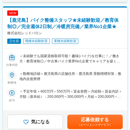
(月額)は固定手当を含めた表記です。
種類ほどの製品を扱います。
※ほとんどがレンタルでのご提案です。担当する医療機関は30～
NEW
50件ほど。
【鹿児島】バイク整備スタッフ★未経験歓迎／教育体
1日10～15件を目安に病院やクリニックを訪問していくイメージ
です。
制◎／完全週休2日制／冷暖房完備／業界No1企業★
株式会社レッドバロン
■契約締結からフォローまでの流れ
正社員
職種未経験歓迎
業種未経験歓迎
病院契約受注→見積・契約書作成→指示書→患者宅へ→機械の設
置・説明→定期点検（フォロー）→消耗品交換
＜未経験でも国家資格取得可能！趣味(バイク)を仕事に！／働き
【担当エリア】
方・教育体制◎／中古車バイク業界No1企業でキャリアを築く／
鹿児島市エリア周辺
仕事内容
完全未経験歓迎＞
■業務の魅力
＜勤務地詳細＞鹿児島県の店舗住所：鹿児島県 受動喫煙対策：敷
■業務内容
業界トップクラスの知名度があり、病院やクリニックからの信頼
地内全面禁煙
お客様の安全を守り、快適なバイクライフを送っていただくた
勤務地
も厚いため、提案がしやすい環境です。
め、業界No1企業の同社にてバイク整備士をお任せいたします。
患者さまの生活を守る必要とされる商材”だからこそやりがいを実
＜予定年収＞400万円～550万円＜賃金形態＞月給制＜賃金内訳＞
感しながら成長できます。
月額（基本給）：200,000円～300,000円＜月給＞200,000円～
■教育体制
給与
300,000円＜昇給有無＞有＜残業手当＞有＜給与補足＞■賞与実績
入社後は、愛知県岡崎市にある二輪整備専門スクールにて、技術
■入社後の流れ
3~4.4か月分■モデル年収▼一般社員年収404万円／入社2年目▼工
習得状況に応じ、期間の変更はございますが、最大90日間の研修
座学にて会社の製品・サービスについて学んでいただき、OJTに
場長年俸538万円／工場長1年目年俸718万円／工場長6年目賃金は
を受けていただきます。
て製品の説明方法やお客様への提案の仕方、仕事の進め方なども
あくまでも目安の金額であり、選考を通じて上下する可能性があ
合格基準が明確に定められており、完全未経験のご入社者も第一
応募依頼する
丁寧に教えていきます。医療の基礎知識や医療現場の方とのコミ
気になる
ります。月給(月額)は固定手当を含めた表記です。
線で活躍しているので、ご安心ください！
ュニケーションの取り方など未経験の方でも安心して成長できる
（エージェントサービス）
※同社の保有する宿泊施設での実施となるため、引っ越し費用等も