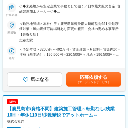
変更の範囲：会社の定める業務
◇◆未経験から安定企業で事務として働く／日本最大級の畜産+食
品製造加工メーカー◇◆
仕事内容
■業務内容：
＜勤務地詳細＞本社住所：鹿児島県曽於郡大崎町益丸651 受動喫
・伝票の仕訳・処理・経費精算・書類作成
煙対策：屋内喫煙可能場所あり変更の範囲：会社の定める事業所
・買掛金支払管理・売掛金債権管理
勤務地
【最寄り駅】
・会計システムの入力や支払処理
志布志駅
・月次・年次損益の作成作業
※経験・スキルに応じて段階的にお任せします。
＜予定年収＞320万円～402万円＜賃金形態＞月給制＜賃金内訳＞
月額（基本給）：196,500円～220,500円＜月給＞196,500円～
■当社について：
給与
220,500円＜昇給有無＞有＜残業手当＞有＜給与補足＞■賞与実
・鶏肉の生産から処理加工、食品製造まで一貫して手掛ける国内
績：年3回※25度実績7.0ヶ月／24年度実績4.9ヶ月／23年度 5.1ヶ
トップクラスの畜産・食品メーカーです。
月賃金はあくまでも目安の金額であり、選考を通じて上下する可
・鹿児島・千葉・岩手に事業所を展開し、従業員数は約2,000名。
能性があります。月給(月額)は固定手当を含めた表記です。
応募依頼する
三菱商事グループの食肉バリューチェーンを担う企業として、日
気になる
（エージェントサービス）
本の食を支えています。
変更の範囲：会社の定める業務
NEW
【鹿児島市/資格不問】建築施工管理～転勤なし/残業
10H・年休110日/少数精鋭でアットホーム～
株式会社絆