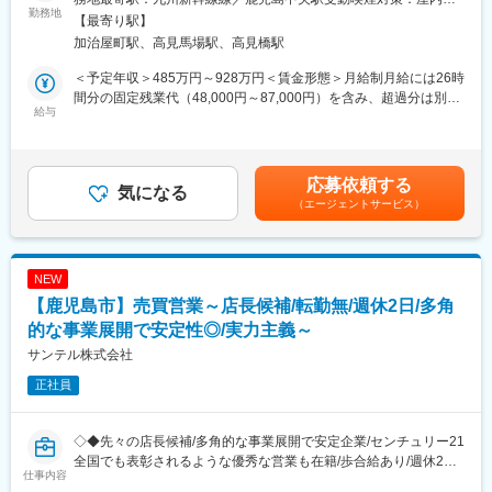
における施工管理全般をお任せします。
勤務地
煙可能場所あり変更の範囲：無
【最寄り駅】
工程・品質・安全・原価の管理業務に加え、職人や協力会社の手
加治屋町駅、高見馬場駅、高見橋駅
配、資材調達、クライアントとの打合せや価格交渉等の初期業務
から最終的には全ての管理をお任せします。
＜予定年収＞485万円～928万円＜賃金形態＞月給制月給には26時
現場運営の中心的役割を担います。長期出張や転勤はなく、直行
間分の固定残業代（48,000円～87,000円）を含み、超過分は別途
直帰も可能なため、ワークライフバランスを大切に働くことがで
給与
支給します。＜賃金内訳＞月額（基本給）：230,000円～400,000
きます。
円その他固定手当/月：30,854円～120,060円固定残業手当/月：
48,000円～87,000円（固定残業時間26時間0分/月）超過した時間
■業務詳細
外労働の残業手当は追加支給＜月給＞308,854円～607,060円（一
応募依頼する
・建築現場の工程、品質、安全、原価管理
気になる
律手当を含む）＜昇給有無＞有＜残業手当＞有＜給与補足＞■昇
（エージェントサービス）
・協力会社や職人、資材の手配・調整
給：年1回（4月）■賞与：年2回(7・11月／前年度実績5.0か月分)
・クライアントとの打合せ、価格交渉
賃金はあくまでも目安の金額であり、選考を通じて上下する可能
・測量機器（レベル・トランシット）を用いた現場作業
性があります。月給(月額)は固定手当を含めた表記です。
・各種書類作成（Excel・Word）、図面作成（JWCAD）
NEW
・業務の進捗管理やアフターフォロー
【鹿児島市】売買営業～店長候補/転勤無/週休2日/多角
■扱うサービス
的な事業展開で安定性◎/実力主義～
公共施設（病院・庁舎・学校・美術館等）、商業施設、教育文化
サンテル株式会社
施設、スポーツ施設など多岐に渡る案件を手掛けています。
正社員
■組織構成
経験豊富な先輩が多数在籍し、若手からベテランまで幅広い世代
◇◆先々の店長候補/多角的な事業展開で安定企業/センチュリー21
が活躍。各部門と連携しながら業務を進める体制です。
全国でも表彰されるような優秀な営業も在籍/歩合給あり/週休2日
仕事内容
制/充実した研修/センチュリー21FC◇◆
■業務の魅力