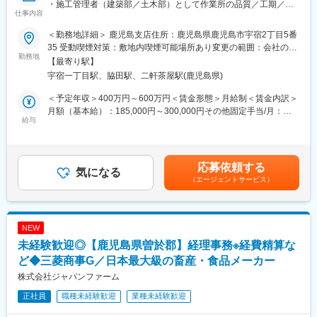
・施工管理者（建築部／土木部）として作業所の品質／工期／安
達成感と大きな自信を得ることができます。感謝されることも多
仕事内容
全／原価管理を担っていただきます。どなたでも一流の監督とな
く、仕事を頑張る源となります。
れるよう、充実した社員研修プログラムを完備。また、これまで
＜勤務地詳細＞ 鹿児島支店住所：鹿児島県鹿児島市宇宿2丁目5番
築き上げた実績により、地域のランドマークなど重要な建造物の
■充実した研修：
35 受動喫煙対策：敷地内喫煙可能場所あり変更の範囲：会社の定
工事に携わることができる機会も多くあります。
勤務地
まずは、不動産業界で頑張りたいという強い気持ちが大切です。
める事業所
【最寄り駅】
知識やスキルは、研修プログラムを通じて身につけることができ
宇宿一丁目駅、脇田駅、二軒茶屋駅(鹿児島県)
■施工物件について：
るので、業界が未経験の方もご安心ください。入門研修では、接
数千万から10億円以上の物件を扱う建設会社です。
客のロールプレイングや書類作成の実技、法令や専門用語等、実
＜予定年収＞400万円～600万円＜賃金形態＞月給制＜賃金内訳＞
主にマンション、工場、事務所、教育施設、病院などの建築物を
際の現場で役立つ内容を学びます。
月額（基本給）：185,000円～300,000円その他固定手当/月：
手がけています。
給与
2,000円＜月給＞187,000円～302,000円＜昇給有無＞有＜残業手
■経験者歓迎
当＞有＜給与補足＞■その他固定手当：旅行手当■その他手当：・
■勤務地:
センチュリー21は、頑張りを表彰制度で評価します。地区、全
資格手当：～10,000円・消防団手当：5,000円■賞与回数（／
鹿児島支店にて勤務頂きますが、宮崎や熊本への出張もございま
国、世界とフィールドの場を広げながら業績向上のチャレンジが
年）：・2回（計4.0月分）賃金はあくまでも目安の金額であり、
応募依頼する
す。
気になる
でき、仕事のモチベーションもどんどん上がります。また、知名
選考を通じて上下する可能性があります。月給(月額)は固定手当を
（エージェントサービス）
出張の場合、同社にて宿舎を用意いたします。
度があるので反響営業がしやすく、しっかり稼げることが特徴で
含めた表記です。
す。
■社風と環境
・当社の社風は非常に良く、社長や副社長との距離が近い環境で
NEW
す。ワンフロアに全社員がいる職場環境です。
未経験歓迎◎【鹿児島県曽於郡】経理事務※経費精算な
・社員がお互いを教育し合い、ICT施工や勤務管理システムなど最
新の技術を活用しています。
ど◆三菱商事G／日本最大級の畜産・食品メーカー
・残業管理も勤怠管理システムを導入し厳格に行っています。
株式会社ジャパンファーム
・無借金経営を行い、ドローンなどの新しい技術も積極的に取り
正社員
職種未経験歓迎
業種未経験歓迎
入れています。