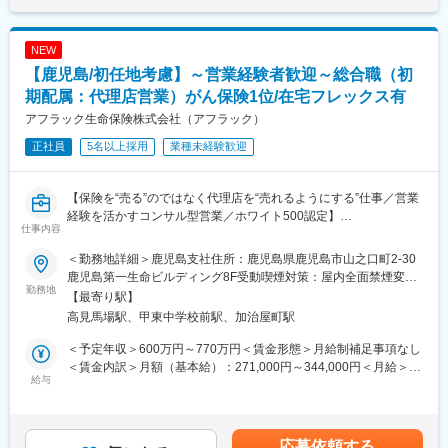
よう一つひとつフォローしていきます。
発生しません。
■組織構成
NEW
なお、現場配属後も一人で業務することはなく、中間検査・完成
営業8名（20～40代）の方々が活躍しています！
検査といった国家資格を保有する先輩社員が必ず確認する為、研
【鹿児島/初任地考慮】～営業経験者歓迎～総合職（初
修後もサポート体制は万全です！
■キャリアパス
期配属：代理店営業）がん保険1位/在宅フレックス有
※独り立ちには目安半年を予定しております。
主任→係長→課長→次長→エリア長→幹部候補
アフラック生命保険株式会社（アフラック）
※年功序列ではありません。4年目の課長もいますので実績に応じ
■配属先について
て昇進可能です！
正社員
5名以上採用
業種未経験歓迎
希望を十分に考慮の上、決定いたします。
なお、就業開始から１年を経過したタイミングで、再度希望勤務
■働き方について
地をお出しいただくことが可能です。
【保険を“売る”のではなく代理店を“売れるようにする”仕事／営業
トラブル等の緊急対応のため、夜間・休日の緊急対応当番を月に
店舗状況にもよりますが、希望勤務地での就業が叶うことが多
経験を活かすコンサル型営業／ホワイト500認定】
７日間程度行っていただきます。コールセンターが夜間・休日の
仕事内容
く、例えば希望が自宅から通える範囲等で設定し叶った場合、居
■業務内容
一次受けし、電話のみで対応できない場合のみ営業担当が現場へ
住エリアも固定ができるため、プライベートと仕事が両立できる
全国8000店以上の販売代理店や提携金融機関がお客様により良い
対応に向かうケースがあります。
＜勤務地詳細＞鹿児島支社住所：鹿児島県鹿児島市山之口町2-30
環境を整備しています。
保険提案ができるよう、販売促進や経営課題解決のためのコンサ
鹿児島第一生命ビルディング8F受動喫煙対策：屋内全面禁煙変更
なお、仮に転居が必要となった際も、社員寮があり、月1000円の
ルティング営業を行っていただきます。
変更の範囲：会社の定める業務
勤務地
の範囲：本文参照
【最寄り駅】
自己負担となるため、会社からの支援・補助も手厚いのが特徴で
■業務詳細
高見馬場駅、甲東中学校前駅、加治屋町駅
す。
・販売戦略の立案
・商品勉強会や各種研修、販売方法指導
＜予定年収＞600万円～770万円＜賃金形態＞月給制補足事項なし
■キャリアパス
・代理店の課題分析・解決策の提案
＜賃金内訳＞月額（基本給）：271,000円～344,000円＜月給＞
メンバー→主任→副工場長→工場長
・同業他社やマーケット動向の分析
給与
271,000円～344,000円＜昇給有無＞有＜残業手当＞有＜給与補足
上記のキャリアがございます。
・保険契約事務に関する各種業務
＞※賞与について：６月・12月（固定支給）、３月（決算賞与の
評価制度も明確に定められているため、自身の頑張りでキャリア
【変更の範囲：会社の定める業務】
ため変動）※上記年収は所定外労働手当月30時間分を含んだ水準
アップできる環境です。
※会社が出向を指示した場合は出向先の定める業務となります
です。※転居を伴う場合、別途転勤手当（4万円～6万円/月）と住
応募依頼する