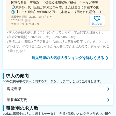
国家公務員（事務系）／係長級採用試験／研修・手当など充実
東京都千代田区霞が関周辺の府省、または全国に所在する国の行政機関の庁舎＜主な勤務地＞・府省合同A：おもに霞が関周辺の本府省・府省合同B：本府省を含む全国の行政機関・国税庁（国税局、国税事務所）※職務により、全国および海外での活躍のチャンスもあります※就業場所の変更の範囲：各府省の定める場所
【モデル給与】年収580万円～（本府省に採用された場合）＜給与＞月給27万6,300円～＋各種手当＋賞与（2025年度は4.65カ月分）採用時の俸給月額（いわゆる基本給）は、採用された方の経験年数と同程度の経験年数を有する国家公務員が受ける俸給月額との均衡を考慮して決定します ※支給要件を満たした場合は、次のような諸手当が支給されます。└地域手当、本府省業務調整手当、通勤手当、住居手当、扶養手当、超過勤務手当 など※俸給月額等は2026年４月１日現在の「一般職の職員の給与に関する法律」の規定によるものです
掲載予定期間：
2026/7/20（月）
〜
2026/8/16（日）
気になる
更新日：
2026/7/23（木）
※求人応募数の多い順にランキングしています（非公開求人は除く）。
※集計対象期間：2026/8/1（土）～2026/8/7（金）
※事情により掲載終了予定日よりも前に求人募集が終了していることもご
ざいます。その場合は当サイトから応募はできませんので、あらかじめご
了承ください。
鹿児島県
の人気求人ランキングを詳しく見る
求人の傾向
dodaに掲載中の求人に関するデータを、カテゴリごとにご紹介します。
鹿児島県
年収400万円～
職業別の求人数
dodaに掲載中の求人に関するデータを、年収×職種ごとにグラフ形式でご紹介