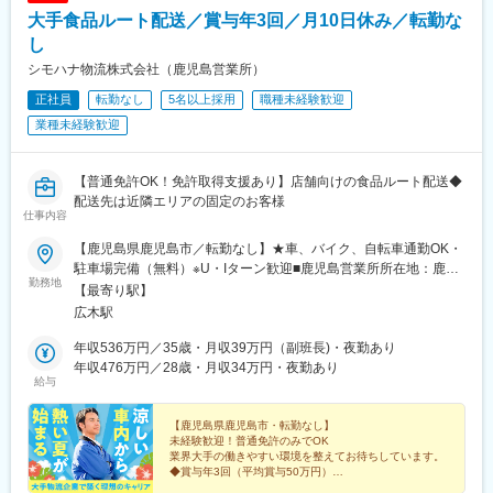
大手食品ルート配送／賞与年3回／月10日休み／転勤な
し
シモハナ物流株式会社（鹿児島営業所）
正社員
転勤なし
5名以上採用
職種未経験歓迎
業種未経験歓迎
【普通免許OK！免許取得支援あり】店舗向けの食品ルート配送◆
配送先は近隣エリアの固定のお客様
仕事内容
【鹿児島県鹿児島市／転勤なし】★車、バイク、自転車通勤OK・
駐車場完備（無料）※U・Iターン歓迎■鹿児島営業所所在地：鹿児
勤務地
島県鹿児島市西別府町2941-51※室内原則禁煙（屋外喫煙スペース
【最寄り駅】
有）
広木駅
年収536万円／35歳・月収39万円（副班長)・夜勤あり
年収476万円／28歳・月収34万円・夜勤あり
給与
【鹿児島県鹿児島市・転勤なし】
未経験歓迎！普通免許のみでOK
業界大手の働きやすい環境を整えてお待ちしています。
◆賞与年3回（平均賞与50万円）
◆毎年昇給（昇給率5.71％）