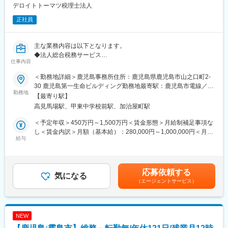
の業務を切り取ってよりお客様へ価値提供できるよう新規ポジシ
デロイトトーマツ税理士法人
ョンとして募集をしております。
正社員
■入社後研修：
何を手順としてやっていくべきかなどの研修プログラムもござい
主な業務内容は以下となります。
ますので材料の名前を覚えたりなど、社長や先輩社員から丁寧に
◆法人総合税務サービス
教えてもらいながら習得できます。
仕事内容
国内企業に対して、税務のコンサルティングおよびコンプライア
ンス業務を幅広く提供します。
■現職社員が感じるやりがい
＜勤務地詳細＞鹿児島事務所住所：鹿児島県鹿児島市山之口町2-
・法人に係る全般的な税務相談
住宅はお客様にとって大事な人生の一部。ニーズを汲み取りなが
30 鹿児島第一生命ビルディング勤務地最寄駅：鹿児島市電線／甲
・法人税・消費税・法人地方税の申告書作成またはレビュー
勤務地
ら、関係会社と調整をし理想の住宅を引き渡す時に、お客様から
東中学校前駅受動喫煙対策：屋内全面禁煙変更の範囲：会社の定
【最寄り駅】
・税務調査の立会い
感謝の言葉を頂くことも多く感動の場面に立ち会うことができま
める事業所
高見馬場駅、甲東中学校前駅、加治屋町駅
・法人の予実績管理を含む記帳代行業務
す。お客様に寄り添った仕事がしたい方におすすめです。
・財務数値をベースとした経営者へのアドバイス
＜予定年収＞450万円～1,500万円＜賃金形態＞月給制補足事項な
・組織再編税務コンサルティング
変更の範囲：会社の定める業務
し＜賃金内訳＞月額（基本給）：280,000円～1,000,000円＜月給
・連結納税導入支援
給与
＞280,000円～1,000,000円＜昇給有無＞有＜残業手当＞有＜給与
・税務デューデリジェンス等
補足＞※資格、経験、能力等を考慮の上、優遇いたします（提示ラ
◆個人所得税・資産税サービス
ンク等により金額が異なる場合がございます）※残業代別途支給※
・企業オーナーの所得税・贈与税・相続税申告及びコンサルティ
昇給：年1回※残業30時間想定*のモデル年収：アソシエイト：
応募依頼する
ング
気になる
3,650,920円～、シニアアソシエイト：6,494,480円～ *法人平均
（エージェントサービス）
・経営承継アドバイス等
残業時間で想定賃金はあくまでも目安の金額であり、選考を通じ
■キャリアステップ
て上下する可能性があります。月給(月額)は固定手当を含めた表記
個々人のスキルを見ながら、より難易度の高い業務を任せたり、
です。
次のチャレンジステップをご用意します。幅の広い業務を行って
NEW
いる部署ですので、いろいろな経験を積んでいただけます。