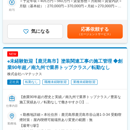
＜予定年収＞405万円～560万円＜賃金形態＞月給制＜賃金内訳＞
車）
■キャリアパス：
月額（基本給）：270,000円～370,000円＜月給＞270,000円～
【変更の範囲：会社の定める業務】
給与
審査担当として経験を積んだ後は、適性により主任→主査→次長
370,000円＜昇給有無＞有＜残業手当＞有＜給与補足＞※経験、能
→部長といったキャリアステップがあります。
力を考慮の上、決定します■昇給：1月あたり（0円～5,000円／前
■設計実績（HPより一部抜粋）
担当領域を広げ、適性を見ながら大規模案件や専門性の高い審査
年度実績）■賞与：年2回（計3.00ヶ月分／前年度実績）賃金はあ
・鹿児島駅前広場歩行者用上屋ほか
へとステップアップしていきます。
くまでも目安の金額であり、選考を通じて上下する可能性があり
応募依頼する
・JR谷山駅前広場上屋
気になる
ます。月給(月額)は固定手当を含めた表記です。
（エージェントサービス）
・中原ビル（黒かつ亭）
■組織構成：
・鹿児島信用金庫宮之城支店
中途入社が9割を占めており、異業種から入社した社員も多数。前
・本龍寺納骨堂
職が違うのが当たり前なので、中途入社の人もすぐに溶け込める
・田上クリニック
のが特徴です。わからないことは教えあう文化があり、教え上手
NEW
・まきば温泉 等
な先輩が多い職場環境です。
※未経験歓迎【鹿児島市】塗装関連工事の施工管理 ◆創
■当社について：
業90年超／南九州で業界トップクラス／転勤なし
変更の範囲：会社の定める業務
昭和59年創業以来、順調に業績を伸ばし、今後スタッフ増員し、
株式会社ハマテックス
官庁、民間等の発展に貢献できればと考えております。
正社員
転勤なし
職種未経験歓迎
業種未経験歓迎
本件は内閣府主導の地方創生事業の一環である先導的人材マッチ
ング事業に基づく求人でございます。
【創業90年超の歴史と実績／南九州で業界トップクラス／豊富な
本求人は上記事業に基づき、地域金融機関が当該企業様の事業内
施工実績あり／転勤なしで働きやすさ◎】
容の分析や成長可能性の評価(事業性評価)を実施し、
仕事内容
当該企業様の課題解決や今後のさらなる成長のために必要となる
■職務内容：
役割を正確に見定めたうえで弊社に連携いただき作成された求人
＜勤務地詳細＞本社住所：鹿児島県鹿児島市谷山港1-3-34 受動喫
塗装関連工事における施工管理をお任せします。
です。
煙対策：屋内喫煙可能場所あり変更の範囲：無
・元請けとの施工打ち合わせ
勤務地
【最寄り駅】
・工事見積業務