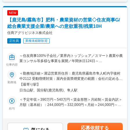
ら“上場企業水準の働きやすさ”と“メーカーとしてのものづくりの
し、最適な車両や保険プランを提案します。販売後も継続してサ
やりがい”を両立できる環境です。
ポートし、信頼関係を築くことが重要です。
・製造・管理機能を鹿児島に集約し、安定した事業基盤を築いて
NEW
います。
【鹿児島/霧島市】肥料・農業資材の営業◇住友商事G/
■扱うサービス
新車・中古車販売、自動車リース、自動車保険および損害保険の
総合農業支援企業/農業への意欲重視/残業10H
変更の範囲：無
代理業務
住商アグリビジネス株式会社
正社員
業種未経験歓迎
■組織構成
アットホームな雰囲気で、勤続年数が長い社員が多く、先輩スタ
ッフによる丁寧なフォロー体制があります。
～住友商事100%子会社／業界内トップシェア／スマート農業や農
業コンサル等多様な事業を展開／年間休日124日～
■業務の魅力
仕事内容
販売実績に応じて報奨金が支給され、努力がしっかりと収入に反
■仕事の内容：
映される環境です。
＜勤務地詳細＞溝辺営業所住所：鹿児島県霧島市隼人町内字後村
農業生産者に対し、土壌診断を活用しながら、品質向上、収量安
中2112 受動喫煙対策：屋内全面禁煙変更の範囲：会社の定める事
定に向けた技術指導、施肥提案、肥料や仕入商品の販売等を行い
勤務地
■教育体制
業所
【最寄り駅】
ます。
配属先での基礎研修やOJTを通じ、未経験からでも無理なく成長
日当山駅、国分駅(鹿児島県)、隼人駅
農業の現場の声を拾いながら積極的に提案を行うやりがいのある
できるサポート体制を整えています。
業務です。
＜予定年収＞390万円～540万円＜賃金形態＞月給制＜賃金内訳＞
水稲、畑作、酪農、野菜、果物、花き等作物生産の品質向上およ
■就業環境
月額（基本給）：244,000円～332,000円＜月給＞244,000円～
び収量安定のため、土づくりなど技術指導によって生産者を農業
給与
週休2日制やバースデー休暇、リフレッシュ休暇など働きやすい制
332,000円＜昇給有無＞有＜残業手当＞有＜給与補足＞賞与実績:
の現場からサポートし、国内食料自給率の向上に貢献していま
度が充実。長期休暇取得も可能です。
年2回(前年度実績4か月分)賃金はあくまでも目安の金額であり、
す。
選考を通じて上下する可能性があります。月給(月額)は固定手当を
■想定されるキャリアパス
含めた表記です。
応募依頼する
取り扱い品目：肥料、土壌改良材、畜産酪農資材、農薬など
気になる
経験を積むことでリーダーやマネジメント職へのステップアップ