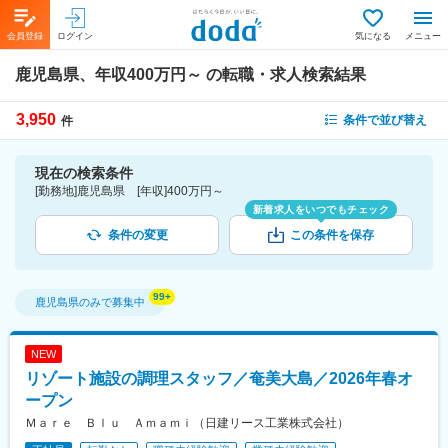
会員登録
ログイン
気になる
メニュー
鹿児島県、年収400万円～
の転職・求人検索結果
3,950
条件で並び替え
件
現在の検索条件
[勤務地]鹿児島県 [年収]400万円～
新着求人をいつでもチェック
条件の変更
この条件を保存
鹿児島県
のみで募集中
NEW
リゾート施設の調理スタッフ／奄美大島／2026年春オ
ープン
Ｍａｒｅ Ｂｌｕ Ａｍａｍｉ（日建リース工業株式会社）