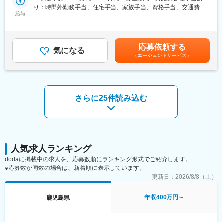
■職務概要：
置のニーズを発見できる点が他社にはない独自のビジネススタイ
り：時間外勤務手当、住宅手当、家族手当、資格手当、交通費全
財務会計を軸とした業務用システム導入による業務改善や経営向
給与
ルです。より高度な物流が求められる昨今、同社へ寄せられる顧
額支給、各種インセンティブ＜賃金内訳＞月額（基本給）：
上の提案をし、財務会計分野を中心とするシステムやサービス導
客の期待は益々大きくなっています。
237,000円～300,000円その他固定手当/月：6,000円～16,000円＜
入を提案する仕事です。会計事務所と連携して提案ニーズのトス
月給＞243,000円～316,000円＜昇給有無＞有＜残業手当＞有＜給
アップがあった顧問先企業へ提案活動をいただきます。
■当社について
与補足＞■提示年収は前職を考慮の上で決定します。記載月給(下
応募依頼する
■職務詳細：
気になる
同社グループは、冷凍車が本格的に普及し始める昭和40年代半
限)は新卒初任給の金額となります。■残業手当は別途支給■昇給／
（エージェントサービス）
<顧客>会計事務所・顧問先企業向け：
ば、1968年（昭和43年）に冷凍車市場に参入しました。以来、低
年1回（4月）、賞与／年2回（7月・12月）※2024年実績5ヶ月分
会計事務所とその顧問先企業に対して、当社が企画・開発する業
温流通業界における温度管理を中心に、コールドチェーンをトー
支給賃金はあくまでも目安の金額であり、選考を通じて上下する
務用パッケージシステム等（財務・会計ソフト）を提案します。
タルにコーディネートしております。冷凍車と冷凍冷蔵倉庫とア
可能性があります。月給(月額)は固定手当を含めた表記です。
クライアント先の状況をヒアリングし、業務効率化や課題解決に
フターメンテナンスの「三位一体の体制」と「Ecology・
つながる提案を要望に合わせて行なっていく営業です。顧客が会
Economy・Qualityの融合」で、コールドチェーンにおけるさまざ
さらに25件読み込む
計士や税理士になり、顧客の紹介をいただくこともあります。顧
まな問題や課題に対して最適な提案とサービスを提供しておりま
客とじっくり腰を据えて信頼関係を構築しながら進めていく営業
す。
スタイルです。
変更の範囲：会社の定める業務
■入社後の流れ
・会計やIT知識が必要になる為、1～2ヶ月は研修や学習期間があ
人気求人ランキング
ります。知識をつけながら先輩社員と一緒に同行し、約3ヶ月目以
dodaに掲載中の求人を、応募数順にランキング形式でご紹介します。
降に徐々に顧客を引き継ぎます。既存：新規の割合は5：5、基本
※応募数が同数の場合は、新着順に表示しています。
的には既存顧客の会計事務所のクライアントを紹介いただくこと
更新日：
2026/8/8（土）
が多いです。そのため既存顧客のフォロー、関係構築は徹底して
行っています。
年収400万円～
鹿児島県
■当社の強み：
設立から30年のノウハウが蓄積しており、会計事務所のシェアは