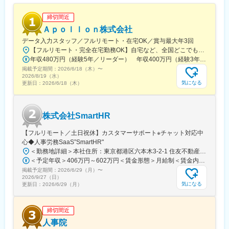
約25%と知名度はトップクラスです。マーケットは2つあります。
会計事務所とその顧問先企業を中心とする企業群です。会計事務
締切間近
所マーケットのシェアは約25％、
Ａｐｏｌｌｏｎ株式会社
8400余のユーザー会計事務所を有しています。ユーザー会計事務
データ入力スタッフ／フルリモート・在宅OK／賞与最大年3回
所を介し、同社のシステムで会計処理される顧問先企業数は約56
【フルリモート・完全在宅勤務OK】自宅など、全国どこでもあなたが働きやすい場所で働けます★転居を伴う転勤なし★全国47都道府県どこからでも応募OK【本社】東京都新宿区山吹町130番地の15 茜ビル2-A＜アクセス＞有楽町線「江戸川橋駅」、東西線「東西線」より徒歩10分※受動喫煙対策：あり
万社にも及びます。同社は、顧問先企業の経営に深く関わる会計
年収480万円（経験5年／リーダー） 年収400万円（経験3年／メンバー）
事務所と協業し、中小企業の業務改善、IT化を推進しています。
掲載予定期間：
2026/6/18（木）
〜
2026/8/19（水）
変更の範囲：会社の定める業務
気になる
更新日：
2026/6/18（木）
株式会社SmartHR
【フルリモート／土日祝休】カスタマーサポート※チャット対応中
心◆人事労務SaaS”SmartHR"
＜勤務地詳細＞本社住所：東京都港区六本木3-2-1 住友不動産六本木グランドタワー勤務地最寄駅：東京メトロ南北線／六本木一丁目駅受動喫煙対策：屋内全面禁煙変更の範囲：会社の定める事業所（リモートワーク含む）
＜予定年収＞406万円～602万円＜賃金形態＞月給制＜賃金内訳＞月額（基本給）：212,480円～315,200円その他固定手当/月：5,000円固定残業手当/月：77,520円～114,800円（固定残業時間45時間0分/月）超過した時間外労働の残業手当は追加支給＜月給＞295,000円～435,000円（一律手当を含む）＜昇給有無＞有＜残業手当＞有賃金はあくまでも目安の金額であり、選考を通じて上下する可能性があります。月給(月額)は固定手当を含めた表記です。
掲載予定期間：
2026/6/29（月）
〜
2026/9/27（日）
気になる
更新日：
2026/6/29（月）
締切間近
人事院