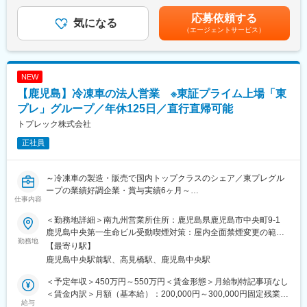
律手当を含む）＜昇給有無＞有＜残業手当＞有＜給与補足＞予定
年収はあくまでも目安の金額であり、選考を通じて変動する可能
応募依頼する
■施工管理（修繕）
気になる
■住商アグリビジネス株式会社について：
性があります。■昇給1回、賞与2回賃金はあくまでも目安の金額
（エージェントサービス）
・マンション管理組合、入居者様への対応、タイムリーな工事内
「日本農業の発展に貢献する。」その具現化のため2007年4月、
であり、選考を通じて上下する可能性があります。月給(月額)は固
容広報
アグロメイトを含む旧日東バイオングループと旧住商農産を事業
定手当を含めた表記です。
・工事内容のプレゼン（苦手な方には無理にお願いしません、ご
統合し当社は発足しました。各地域の気候・土壌・作物にあわせ
安心ください！）
た肥料の製造・販売を事業の中心に据え、全国4工場・19営業拠
NEW
・予算作成、資材発注、施工図作成、現場監督、工程管理
点にて事業を展開しています。土壌診断や技術・経営指導などを
【鹿児島】冷凍車の法人営業 ※東証プライム上場「東
活用しながら肥料のほか農薬・土壌改良資材・培養土など各種生
◎慣れてくれば複数案件（2～3件）を担当
プレ」グループ／年休125日／直行直帰可能
産資材の販売を行っています。
◎修繕工事ではほとんどが巡回管理
取扱数量、事業規模ともに、国内トップレベルの肥料製造販売会
トプレック株式会社
◎まれに近隣県へ長期出張の案件アリ（平均3～6ヶ月／追加日当
社であり、原料仕入から生産、製品仕入、卸売、小売すべてを行
正社員
有、帰宅交通費：月2回全額支給）
っている国内唯一の会社です。
◎工事は入居者様の暮らしに大きく関わる為、工事への不安など
をお伺いし、一人ひとりに丁寧に対応していきます。
変更の範囲：会社の定める業務
～冷凍車の製造・販売で国内トップクラスのシェア／東プレグル
ープの業績好調企業・賞与実績6ヶ月～
＼point／
仕事内容
・親会社が管理する物件の修繕工事が9割以上で、元請として施工
■概要
現場を管理するほか、管理組合向けの説明にも携わります。
＜勤務地詳細＞南九州営業所住所：鹿児島県鹿児島市中央町9-1
物流関係の顧客に対して、「輸送機械」冷凍車関連製品（既製品
・予算や工期の管理、専門施工業者や資材の発注・手配、現場監
鹿児島中央第一生命ビル受動喫煙対策：屋内全面禁煙変更の範
でなく全てオーダーメイド）の営業をお任せします。お客様から
勤務地
督、安全・品質の管理など、施工現場をトータルに管理します。
囲：会社の定める事業所
【最寄り駅】
ご依頼いただくケースが多く、既存顧客中心のルート営業となり
・工事受注に向けたコンペや理事会での工事説明など、人前で話
鹿児島中央駅前駅、高見橋駅、鹿児島中央駅
ます。
す機会もあります。
＜予定年収＞450万円～550万円＜賃金形態＞月給制特記事項なし
■業務の流れ
■研修について：
＜賃金内訳＞月額（基本給）：200,000円～300,000円固定残業手
・新車両の提案をし、見積書を作成＆提出
給与
・入社後は1～2ヶ月の【中途入社社員向け研修】にご参加くださ
当/月：74,000円～111,000円（固定残業時間44時間0分/月）超過