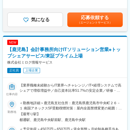
・コンテナの詳細な仕様を打ち合わせ
い
した時間外労働の残業手当は追加支給＜月給＞274,000円～
・正式に受注後、工場へ発注
・経験に合わせて内容を柔軟に変える当社独自の「オーダーメイ
411,000円（一律手当を含む）＜昇給有無＞有＜残業手当＞有＜
・工場と生産工程の調整
ド研修」です
給与補足＞■モデル年収：・25歳：450万円・30歳：530万円・35
応募依頼する
・完成車両を先方へ納車
気になる
歳：600万円※固定残業手当は月44時間分を支給 超過した時間外
（エージェントサービス）
・アフターフォロー
■就労環境・人材育成：
労働の残業手当は追加支給賃金はあくまでも目安の金額であり、
資格取得研修や職種別・階層別研修など、資格取得支援制度が有
選考を通じて上下する可能性があります。月給(月額)は固定手当を
■魅力
り、会社が規定する資格取得に対し、合格すれば、受験料全額、
含めた表記です。
【事業の安定性】
参考書の半額、専門学校受講料（10万まで）の費用が戻ってきま
NEW
同社事業は食品業界に根差しているため今後も長期的に需要が無
す。また、規定する資格に対し、資格手当も有ります（1つに付、
【鹿児島】会計事務所向けITソリューション営業※トッ
くなることはなく、安定性が見込まれます。また、福利厚生も充
15,000円 最高60,000円まで毎月支給）。
実しているため長期的にご就業し、キャリア形成を行うことが可
プシェアサービス/東証プライム上場
能です。
変更の範囲：会社の定める業務
株式会社ミロク情報サービス
【冷凍車の製造販売で業界No.1】
正社員
上場企業
冷凍車の製造販売で業界No.1のニッチトップ企業です。東プレ社
の一部門から1991年に独立し、順調に事業を拡大してきました。
遠方地からでも食品の鮮度が保たれたまま届くのは同社が付加価
【業界職種未経験からIT業界へチャレンジ／IT×経理システムで高
値の高い製品の開発と普及に尽力した結果です。
シェアで増収増益中／自己資本比率51.7%の安定企業／研修・福
仕事内容
利厚生充実】
■特徴
物流センターの設置は配送するエリアのマーケット状況に大きく
＜勤務地詳細＞鹿児島支社住所：鹿児島県鹿児島市中央町２６－
●会計・IT知識など一生の武器になる専門知識が身に付く
左右されます。そのため建設サイクルは予想以上に早く平均1年で
１ 南国アネックス5F受動喫煙対策：屋内全面禁煙変更の範囲：会
●キャリア・職種に応じた教育体制を整え、自己学習ツールも充実
勤務地
設置した物が取り壊されてしまうことがほとんどです。よって短
社の定める事業所
【最寄り駅】
●サブスク型×ストック型ビジネスで安定した収益モデルが確立
期間で施工でき、取り壊しも簡単な同社のプレハブ式物流センタ
都通駅、鹿児島中央駅前駅、鹿児島中央駅
●営業だけでなくコンサルティングもできるため課題解決に伴走可
ーへのニーズが高まっています。冷凍車の販売によってすでに信
頼関係が構築されている顧客から情報を収集し、物流センター設
＜予定年収＞450万円～650万円＜賃金形態＞月給制各種手当あ