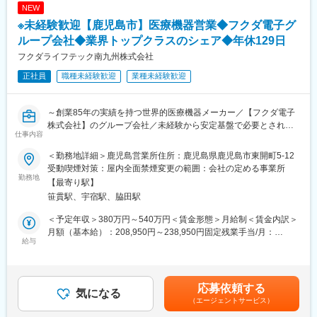
NEW
【業務内容】
※未経験歓迎【鹿児島市】医療機器営業◆フクダ電子グ
・主に当社の主力商品である戸建て及び集合住宅の建築施工管理
（工事管理）を担当していただきます。
ループ会社◆業界トップクラスのシェア◆年休129日
・都市部においては、複合利用目的にも活用可能な最大９階建て
フクダライフテック南九州株式会社
まで可能な『多層階住宅：ビューノ』を担当いただくケースもご
正社員
職種未経験歓迎
業種未経験歓迎
ざいます。
【DXへの取り組み】
～創業85年の実績を持つ世界的医療機器メーカー／【フクダ電子
当社ではいち早く「建設DX」の導入を進めています。
株式会社】のグループ会社／未経験から安定基盤で必要とされ続
施工管理者全員にノートPC、i‐Pad、i-Phoneが貸与され、5大管
仕事内容
ける医療分野での営業ができる！～
理と顧客管理に活用しています。
具体的には遠隔臨場（ウェアラブルカメラやネットワークカメラ
＜勤務地詳細＞鹿児島営業所住所：鹿児島県鹿児島市東開町5-12
■業務内容
を活用し、離れた場所から施工管理を行う）やスマートフォンア
受動喫煙対策：屋内全面禁煙変更の範囲：会社の定める事業所
大学病院／クリニックの医療従事者に向けた在宅医療機器レンタ
勤務地
プリを使ってお施主様や施工会社とコミュニケーションを取りな
【最寄り駅】
ル提案をお任せします！
がら工事を進めていきます。
笹貫駅、宇宿駅、脇田駅
既存顧客がメインで、既存8（大学・クリニック）：新規2（開業
医・クリニック中心）の割合。
【研修制度】
＜予定年収＞380万円～540万円＜賃金形態＞月給制＜賃金内訳＞
関係構築型の営業で事務局長、医師、看護師長が相手となりま
当社独自の施工管理者の技術向上を目指した制度として、「建設
月額（基本給）：208,950円～238,950円固定残業手当/月：
す。
給与
ステータス制度」を設けており、段階的な社内研修や各自の研鑽
35,440円～42,980円（固定残業時間20時間0分/月）超過した時間
在宅療養中の患者様に対しては機器や酸素ボンベのお届け、使用
を通じて、より高いレベルの施工管理業務を行えるよう能力開発
外労働の残業手当は追加支給＜月給＞244,390円～281,930円（一
方法の説明やアフターフォローを行います。
を行っていただける環境です。
律手当を含む）＜昇給有無＞有＜残業手当＞有＜給与補足＞※経
験・年齢、能力等を考慮の上、当社規定により決定致します。■賞
応募依頼する
■商材について
気になる
変更の範囲：会社の定める業務
与：年2回（7月・12月）※過去実績5.6ヶ月分賃金はあくまでも目
（エージェントサービス）
「酸素を送る機械」「睡眠時に呼吸をサポートする機械」「在宅
安の金額であり、選考を通じて上下する可能性があります。月給
用の人工呼吸器」等、在宅医療で使われる機器です。全部で約20