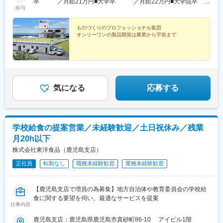
卒 ／月給21万円■大学卒 ／月給22万円■大学院卒
給与
／月給24万円※残業代は別途支給します。※実務経験者については
経験やスキルによって決定します。
ものづくりのプロフェッショナル集団
オンリーワンの製品開発は農業から宇宙まで
気になる
応募する
学校給食の提案営業／未経験歓迎／土日祝休み／残業
月20h以下
株式会社東洋食品（鹿児島支店）
正社員
転勤なし
職種未経験歓迎
業種未経験歓迎
【鹿児島支店で増員の為募集】地方自治体や教育委員会の学校給
食に関する要望を伺い、最適なサービスを提案
仕事内容
鹿児島支店：鹿児島県鹿児島市真砂町86-10 アイビル1階