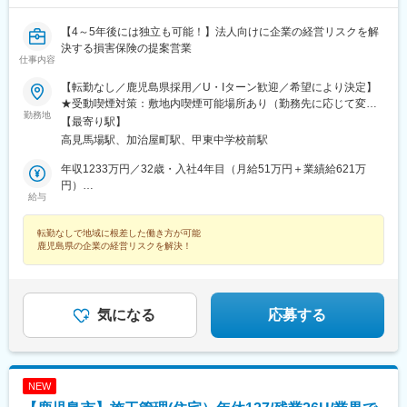
【4～5年後には独立も可能！】法人向けに企業の経営リスクを解
決する損害保険の提案営業
仕事内容
【転勤なし／鹿児島県採用／U・Iターン歓迎／希望により決定】
★受動喫煙対策：敷地内喫煙可能場所あり（勤務先に応じて変動
勤務地
の可能性あり）
【最寄り駅】
高見馬場駅、加治屋町駅、甲東中学校前駅
年収1233万円／32歳・入社4年目（月給51万円＋業績給621万
円）
給与
年収758万円／34歳・入社3年目（月給36万円＋業績給326万円）
転勤なしで地域に根差した働き方が可能
鹿児島県の企業の経営リスクを解決！
気になる
応募する
NEW