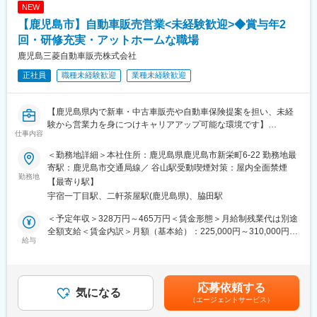
NEW
・アカウント管理、社内システム対応
【鹿児島市】自動車販売営業<未経験歓迎>◆賞与年2
・社内からの問い合わせ対応（PC・システム操作など）
・プリンター等の周辺機器設定
回・研修充実・アットホームな職場
・販売管理システムのデータ抽出・資料作成補助
鹿児島三菱自動車販売株式会社
※開発業務や高度なIT知識は不要です
正社員
職種未経験歓迎
業種未経験歓迎
※入社後のOJTで習得可能です
■魅力：
【鹿児島県内で新車・中古車販売や自動車保険提案を担い、未経
・事務経験を活かして総務へステップアップ可能
験から営業力を身につけキャリアアップ可能な環境です】
・社内を支える「頼られるポジション」です。
仕事内容
■業務概要
現場（工場）や管理部門と近く、
当社ショールームにご来店された新規のお客様や既存のお客様に
社員から直接「助かった」と感謝される機会が多い環境です。
＜勤務地詳細＞本社住所：鹿児島県鹿児島市新栄町6-22 勤務地最
対し、お客様のニーズに合わせた自動車の提案・販売、保険のご
寄駅：鹿児島市交通局線／ 谷山駅受動喫煙対策：屋内全面禁煙
案内や契約後のアフターフォローまで幅広い営業活動を担当して
勤務地
■勤務パターン：
【最寄り駅】
いただきます。未経験からスタートした社員も多数在籍してお
・8:00-17:15…12/21-4/20、6/21-12/20
宇宿一丁目駅、二軒茶屋駅(鹿児島県)、脇田駅
り、基礎からしっかり学べる研修体制があります。
・8:00-18:15…4/21-6/20
＜予定年収＞328万円～465万円＜賃金形態＞月給制残業代は別途
■業務詳細
■当社について：
全額支給＜賃金内訳＞月額（基本給）：225,000円～310,000円＜
・ショールームでの来客対応、商品説明
給与
・80年以上にわたりニット生地の製造を行う老舗テキスタイルメ
月給＞225,000円～310,000円＜昇給有無＞有＜残業手当＞有＜給
・新車および中古車の商談、見積書作成、契約手続き
ーカーで、東洋紡グループの一員として高い品質と安定した経営
与補足＞給与詳細は、経験・スキルを考慮の上、決定します。賃
・担当顧客への定期的なご案内やサポート（DM・電話連絡等）
基盤を持つ企業です。
金はあくまでも目安の金額であり、選考を通じて上下する可能性
・自動車保険や各種損害保険のご提案・契約業務
・スポーツウェアやインナーを中心に、日常の衣料品に幅広く使
があります。月給(月額)は固定手当を含めた表記です。
応募依頼する
・定期点検や車検などのご案内、アフターフォロー
気になる
われる素材を生産し、技術力と品質管理に強みがあります。
（エージェントサービス）
・店舗運営に付随する事務作業やその他サポート業務
・グループ基準の労務管理・福利厚生が整い、地域に根ざしなが
お客様一人ひとりのライフスタイルやご要望を丁寧にヒアリング