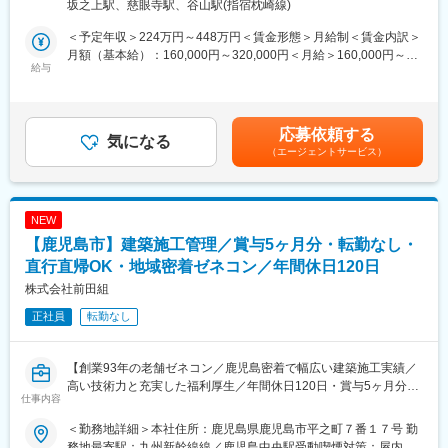
坂之上駅、慈眼寺駅、谷山駅(指宿枕崎線)
・工事受注営業
変更の範囲：本文参照
・公共工事における現場管理
＜予定年収＞224万円～448万円＜賃金形態＞月給制＜賃金内訳＞
・PCによる見積請求書、工事書類作成補助
月額（基本給）：160,000円～320,000円＜月給＞160,000円～
※現場は県内一円となります。
給与
320,000円＜昇給有無＞無＜残業手当＞有＜給与補足＞※経験やス
※自家用車、または社用車（AT車・MT車）使用。自家用車使用に
キルを考慮して決定します。■賞与：年2回（前年度実績2ヶ月
ついては、ガソリン代の補助あり（応相談）。
分）■現場管理手当あり（実績・資格状況により決定）賃金はあく
までも目安の金額であり、選考を通じて上下する可能性がありま
応募依頼する
■組織構成：
気になる
す。月給(月額)は固定手当を含めた表記です。
（エージェントサービス）
現在、施工管理は6名、補助スタッフ（書類作成等をメインで担
当）は2名在籍しています。
■働きやすい環境：
NEW
◇転勤なしで腰を据えて働ける◎
【鹿児島市】建築施工管理／賞与5ヶ月分・転勤なし・
◇マイカー通勤可（駐車場あり）
◇育児休業取得実績あり
直行直帰OK・地域密着ゼネコン／年間休日120日
◇残業月平均26時間
株式会社前田組
正社員
転勤なし
■当社について：
ハマテックスは建築塗装会社として、鹿児島市を拠点に90年間い
ろいろな建物にたずさわって参りました。戸建住宅・マンショ
【創業93年の老舗ゼネコン／鹿児島密着で幅広い建築施工実績／
ン・大型商業施設・病院・鉄塔・橋など様々な建物を手掛け、創
高い技術力と充実した福利厚生／年間休日120日・賞与5ヶ月分・
業90年の実績と確かな技術で順調に業績を伸ばし、南九州で業界
仕事内容
転勤なし】
トップクラスを誇ります。
■業務概要
＜勤務地詳細＞本社住所：鹿児島県鹿児島市平之町７番１７号 勤
当社の建築施工管理職として、鹿児島県内の公共・民間建築現場
変更の範囲：会社の定める業務
務地最寄駅：九州新幹線線／鹿児島中央駅受動喫煙対策：屋内喫