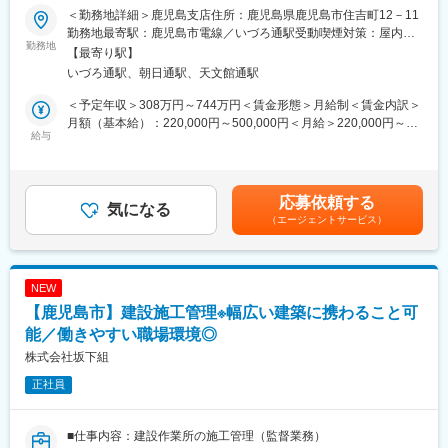
鹿児島県を代表する建築物に携わることができ、長年培った高い
＜勤務地詳細＞鹿児島支店住所：鹿児島県鹿児島市住吉町12－11
■業務内容：
技術力を実践で学べます。直行直帰や毎日自宅へ帰れる勤務形態
勤務地最寄駅：鹿児島市電線／いづろ通駅受動喫煙対策：屋内全
不動産の売買物件を、お客様にご紹介・ご案内します。ご提案書
勤務地
で、働きやすい環境が整っています。
面禁煙
【最寄り駅】
類・各種契約書作成から物件の引き渡しまで、不動産売買に関す
いづろ通駅、朝日通駅、天文館通駅
る幅広い業務をお任せします。業務を通して多くの知識を得るこ
■教育体制
とができ、やりがいと成長を実感できます。また、たくさんの反
入社後はOJTを中心に、先輩社員と現場を回りながら業務を習
＜予定年収＞308万円～744万円＜賃金形態＞月給制＜賃金内訳＞
響があり効率的に成果を上げることができます。
得。資格取得支援や手当も充実しています。
月額（基本給）：220,000円～500,000円＜月給＞220,000円～
▼一日の流れ：
給与
500,000円＜昇給有無＞有＜残業手当＞有＜給与補足＞■賞与：年
9時～10時：朝礼・営業会議/10時～12時：お客様対応/12時～13
■就業環境
1回■モデル年収：28歳 年収460万※既存社員で１千万円近くの実
時：お昼休憩/13時～15時：不動産ポータルサイトに物件登録/15
週休2日制・年間休日120日、賞与5ヶ月分支給（前年度実績）、
績もあり。■実績に応じた給与体系：歩合給、役職給、資格手当、
時～17時：お客様を物件にご案内/17時～18時：契約書等の書類
残業月30時間以内、社宅・家賃補助制度あり。マイカー通勤可、
重説代理手当・・・etc賃金はあくまでも目安の金額であり、選考
応募依頼する
作成
気になる
転勤なし。
を通じて上下する可能性があります。月給(月額)は固定手当を含め
（エージェントサービス）
た表記です。
■組織構成：
■想定されるキャリアパス
営業2名(店長・メンバー）、事務1名の合計3名在籍しています。
施工管理技士として経験を積みながら、将来的には現場責任者や
管理職へのステップアップも目指せます。
NEW
■当社の特徴：
【鹿児島市】建設施工管理※幅広い建築に携わること可
不動産業界は老舗の会社多い業界ですが、当社は設立約15年のベ
■企業の特徴/魅力
ンチャー企業です。若い社員が多く、仕組みや会社の今後を一緒
能／働きやすい職場環境◎
創業91年の信頼と実績を誇る当社は、鹿児島に根差し、地域に貢
に今後を作っていけるフェーズです。
献する建築を手掛けています。働く環境や待遇面も整備し、安心
株式会社坂下組
して長く活躍できる職場です。
正社員
■やりがい：
不動産売買営業は、不動産という大きな買い物のお手伝いをする
変更の範囲：会社の定める業務
仕事です。一生ものともなりうる不動産売買には重大な責任が伴
■仕事内容：建設作業所の施工管理（監督業務）
います。だからこそ、お客様のご満足がいく契約ができた際は、