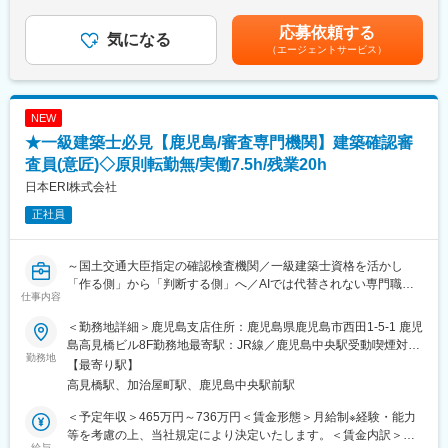
中途入社後1年以内に課長クラスへの昇進事例もあります。
選考を通じて上下する可能性があります。月給(月額)は固定手当を
■組織構成：
自身の希望する部署やポストに自ら手を挙げて挑戦できるジョブ
含めた表記です。
応募依頼する
隼人店は15名(うち営業4名、整備士7名)在籍しています。
気になる
ポスティング制度があり、代理店営業から広報や商品開発、ITシ
（エージェントサービス）
ステム、契約サービス部門など幅広い部門へのキャリアチェンジ
■魅力：
が叶っています。
・整備士へのキャリアを歩める：
■代理店営業とは
1人前の整備士に向けて資格取得にかかる費用免除など、しっかり
同社の保険を販売している代理店の保険販売サポートをする職種
NEW
サポートを受けられます。実務研修はもちろん、資格取得の受講
です。
★一級建築士必見【鹿児島/審査専門機関】建築確認審
料や受験料を補助いたします。
代表的業務
・売上ノルマなどもなし：
査員(意匠)◇原則転勤無/実働7.5h/残業20h
（1）代理店への営業コンサル
チームでの目標は掲げていますが、個人でノルマを課すなどはご
（2）勉強会や集合研修の開催
日本ERI株式会社
ざいません。
（3）代理店への各種サポート
正社員
三菱自動車のディーラーとして、約70年間鹿児島の地域に根差
（4）新規代理店の開拓
し、お客様のカーライフをサポートしてまいりました。2022年12
月には、自動車関連事業を幅広く展開するD＆Dグループに仲間入
変更の範囲：本文参照
～国土交通大臣指定の確認検査機関／一級建築士資格を活かし
りし、さらなるモビリティ分野で
「作る側」から「判断する側」へ／AIでは代替されない専門職／
の販売強化、EV事業等への投資を強化してまいります。
仕事内容
原則転勤なし／中途入社が9割／社員の7割が一級建築士資格保有
「技術を身に付けて長く働きたい」「経験を活かしながらキャリ
～
アアップしたい」「残業少なく、仕事後のプライベートを充実さ
＜勤務地詳細＞鹿児島支店住所：鹿児島県鹿児島市西田1-5-1 鹿児
■業務概要：
せたい」そんな方にピッタリなお仕事です！
島高見橋ビル8F勤務地最寄駅：JR線／鹿児島中央駅受動喫煙対
一級建築士として培った設計知識を活かし、建築全体を俯瞰し判
勤務地
策：屋内全面禁煙変更の範囲：会社の定める事業所
【最寄り駅】
断する専門家へ。住宅から工場・商業施設・ホテルまで幅広い案
高見橋駅、加治屋町駅、鹿児島中央駅前駅
件に携わり、法規解釈や適法性判断を通じて市場価値の高い専門
性を磨けるポジションです。
変更の範囲：会社の定める業務
＜予定年収＞465万円～736万円＜賃金形態＞月給制※経験・能力
「作る側」の経験を武器に「判断する側」として建築業界を支え
等を考慮の上、当社規定により決定いたします。＜賃金内訳＞月
る役割を担います。
給与