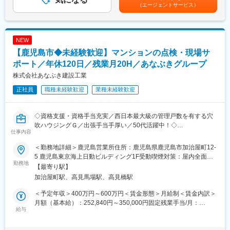
（エージェントサービス）
も目指せます。
■入社時研修：
技術研修・マンツーマン指導員制度 (配属拠点で3カ月の研修)、な
■企業の特徴/魅力
どを通じた未経験でもチャレンジできる環境です。
地域密着型で70年以上の歴史を持ち、グループ全体で安定した経
NEW
営基盤と成長を続けています。
【鹿児島市◆未経験歓迎】マンションの点検・現場サ
■配属先情報：
溝辺営業所(9名)
ポート／年休120日／残業月20H／あなぶきグループ
業界未経験で入社した方も多く、サポート体制は充実していま
株式会社あなぶき建設工業
す。
正社員
職種未経験歓迎
業種未経験歓迎
■当社の強み
住友商事の購買力を活かした原料調達~自社工場での製造による質
◇資格支援・資格手当充実／西日本最大級の管理戸数を有する穴
の高い商品を、生産者に直接販売しています。
吹ハウジングＧ／出張手当手厚い／50代活躍中！◇
丁寧なヒアリングを通じた各農家にあった提案でありながら、価
仕事内容
格で抑えた商品提供を行えることが強みです。
■業務概要：
地域に根差した支店展開を行っているため、土地柄に合わせた土
＜勤務地詳細＞鹿児島営業所住所：鹿児島県鹿児島市加治屋町12-
グループ管理物件（マンション）の大規模修繕工事（外壁修繕な
壌分析、改善提案が可能です。
5 鹿児島東京海上日動ビルディング1F受動喫煙対策：屋内全面禁
ど）の施工管理をお任せします
勤務地
地元からの信頼も厚く、地域への貢献を重視しています。
煙変更の範囲：会社の定める事業所
【最寄り駅】
加治屋町駅、高見馬場駅、高見橋駅
【具体的には】
■フレックスタイム制
■建物点検・診断
清算期間は１ヶ月。
＜予定年収＞400万円～600万円＜賃金形態＞月給制＜賃金内訳＞
・建基法に基づく建物点検、外観目視点検
始業及び終業の時刻は労働者の決定に委ねる。標準労働時間は１
月額（基本給）：252,840円～350,000円固定残業手当/月：
・点検項目やポイントの詳細説明
給与
日７時間１５分。
58,154円～81,582円（固定残業時間30時間0分/月）超過した時間
※大規模修繕工事後の案件で完了後、1年、3年、5年、8年、10年
フレキシブルタイム（始業）６時～１１時、（終業）１５時～２
外労働の残業手当は追加支給＜月給＞310,994円～431,582円（一
で実施
０時、（コアタイム）１１時～１５時