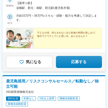
【最寄り駅】
勤務地
涙橋駅、郡元・南駅、郡元駅(鹿児島市電)
月給33万円～38万円※スキル・経験・能力を考慮して決定しま
す。
給与
子どもの頃、待ちきれないほど給食の時間が楽しみで、
毎日ワクワクしていた思い出、ありませんか？
気になる
応募する
鹿児島採用／リスクコンサルセールス／転勤なし／独
立可能
AIG損害保険株式会社
契約社員
転勤なし
5名以上採用
職種未経験歓迎
業種未経験歓迎