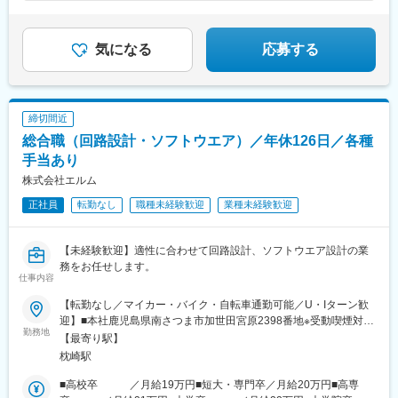
◆希望優先のシフト制（連休も取得OK）
◆基本ルート固定＋再配達なし
気になる
応募する
締切間近
総合職（回路設計・ソフトウエア）／年休126日／各種
手当あり
株式会社エルム
正社員
転勤なし
職種未経験歓迎
業種未経験歓迎
【未経験歓迎】適性に合わせて回路設計、ソフトウエア設計の業
務をお任せします。
仕事内容
【転勤なし／マイカー・バイク・自転車通勤可能／U・Iターン歓
迎】■本社鹿児島県南さつま市加世田宮原2398番地※受動喫煙対
勤務地
策：屋内禁煙＜U・Iターン歓迎＞社員の約4割が県外からの転入や
【最寄り駅】
帰郷メンバーです。東京から転職してきた社員もいます！大自然
枕崎駅
豊かな場所で働けることが魅力の一つです。
■高校卒 ／月給19万円■短大・専門卒／月給20万円■高専