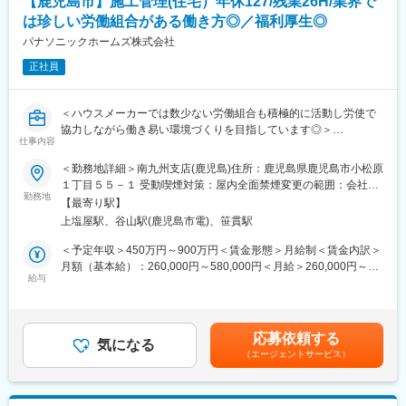
【鹿児島市】施工管理(住宅）年休127/残業26H/業界で
は珍しい労働組合がある働き方◎／福利厚生◎
パナソニックホームズ株式会社
正社員
＜ハウスメーカーでは数少ない労働組合も積極的に活動し労使で
協力しながら働き易い環境づくりを目指しています◎＞
仕事内容
主に当社の主力商品である戸建て及び集合住宅の建築施工管理
（工事管理）を担当していただきます。都市部においては、複合
＜勤務地詳細＞南九州支店(鹿児島)住所：鹿児島県鹿児島市小松原
利用目的にも活用可能な最大９階建てまで可能な『多層階住宅：
１丁目５５－１ 受動喫煙対策：屋内全面禁煙変更の範囲：会社の
ビューノ』を担当いただくケースもございます。
勤務地
定める事業所
【最寄り駅】
上塩屋駅、谷山駅(鹿児島市電)、笹貫駅
☆施工管理職としてワークライフバランスが整った環境☆
・年間休日127日＋有給最大25日（入社時から付与／入社日によ
＜予定年収＞450万円～900万円＜賃金形態＞月給制＜賃金内訳＞
って変動）。週休2日（水・日）、夏季・年末年始休暇などが整備
月額（基本給）：260,000円～580,000円＜月給＞260,000円～
され、休みを取りやすい体制です。
給与
580,000円＜昇給有無＞有＜残業手当＞有＜給与補足＞※月給＋賞
・残業は月平均約26.3H以内。定時退社日や柔軟な振替制度によ
与賃金はあくまでも目安の金額であり、選考を通じて上下する可
り、メリハリのある働き方が可能です。
能性があります。月給(月額)は固定手当を含めた表記です。
・フレックスタイム制の導入で、コアタイムなしの柔軟な勤務が
応募依頼する
可能。直行直帰の仕事スタイルで通勤負担を軽減できます（社用
気になる
（エージェントサービス）
車貸与）
・在宅勤務推奨も進行中。タブレットやノートPCでの業務管理に
より、現場を離れての作業も可能です。