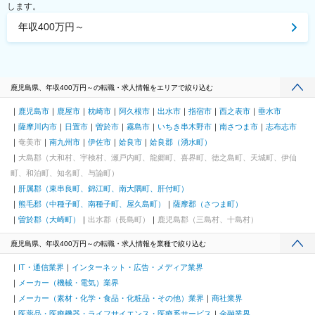
します。
年収400万円～
鹿児島県、年収400万円～の転職・求人情報をエリアで絞り込む
鹿児島市
鹿屋市
枕崎市
阿久根市
出水市
指宿市
西之表市
垂水市
薩摩川内市
日置市
曽於市
霧島市
いちき串木野市
南さつま市
志布志市
奄美市
南九州市
伊佐市
姶良市
姶良郡（湧水町）
大島郡（大和村、宇検村、瀬戸内町、龍郷町、喜界町、徳之島町、天城町、伊仙
町、和泊町、知名町、与論町）
肝属郡（東串良町、錦江町、南大隅町、肝付町）
熊毛郡（中種子町、南種子町、屋久島町）
薩摩郡（さつま町）
曽於郡（大崎町）
出水郡（長島町）
鹿児島郡（三島村、十島村）
鹿児島県、年収400万円～の転職・求人情報を業種で絞り込む
IT・通信業界
インターネット・広告・メディア業界
メーカー（機械・電気）業界
メーカー（素材・化学・食品・化粧品・その他）業界
商社業界
医薬品・医療機器・ライフサイエンス・医療系サービス
金融業界