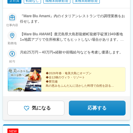
正社員
転勤なし
職種未経験歓迎
業種未経験歓迎
『Mare Blu Amami』内のイタリアンレストランでの調理業務をお
任せします。
仕事内容
【Mare Blu AMAMI】鹿児島県大島郡龍郷町龍郷字碇濱1949番地
1※地図アプリで住所検索してもヒットしない場合があります。そ
勤務地
の際はGoogleマップで「奄美大島 Mare Blu」と検索してくださ
い。※転勤なし※受動喫煙対策あり（屋内禁煙）★家賃の8割を会
月給25万円～40万円※経験や前職給与などを考慮し優遇します。
社が負担★勤務地から車で20～30分の笠利地区に寮があります。
それ以外に、ご自身で気に入った物件にお住まいいただくことも
給与
可能です。その場合、家賃の8割を会社が負担します。※寮および
家賃負担制度の適用には、お住まいの地域などの規定がありま
◆2026年春・奄美大島にオープン
す。※龍郷地区の場合、2DKの家賃相場は6万円～7万円程度です
◆全12棟のヴィラ・リゾート
◆寮完備
（2025年9月現在）。★Mare Blu AMAMIから車での所要時間★龍
島の恵みをふんだんに活かした料理で自然を語る。
郷町役場：約10分スーパーマーケット：約10分ホームセンターと
そんな仕事を、奄美大島ではじめませんか。
スーパーの大型商業施設：約20分名瀬市街（島の中心部）：約40
分奄美空港：約30分
気になる
応募する
NEW