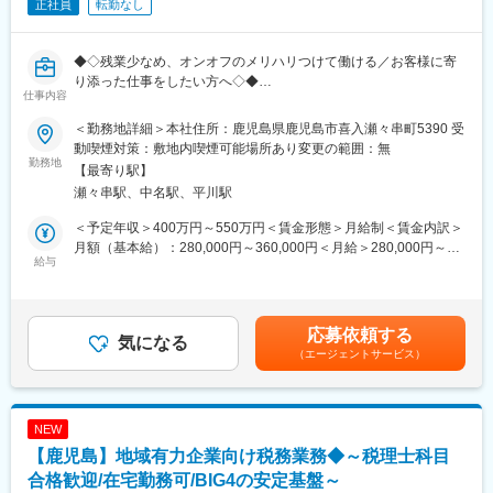
正社員
転勤なし
◆◇残業少なめ、オンオフのメリハリつけて働ける／お客様に寄
り添った仕事をしたい方へ◇◆
仕事内容
地域密着の住宅会社として10周年を迎えた同社。コロナ禍後も順
調に口コミでお客様からの引き合いがあり、業績も好調です。
＜勤務地詳細＞本社住所：鹿児島県鹿児島市喜入瀬々串町5390 受
直近では最新のIoT機器を導入した無人型のモデルハウスを南さつ
動喫煙対策：敷地内喫煙可能場所あり変更の範囲：無
ま市にオープン。最新技術も取り入れながらお客様に喜ばれる体
勤務地
【最寄り駅】
制を作っています。
瀬々串駅、中名駅、平川駅
■担当業務：
＜予定年収＞400万円～550万円＜賃金形態＞月給制＜賃金内訳＞
地域に根差し、お客様のニーズに寄り添った住宅づくりで口コミ
月額（基本給）：280,000円～360,000円＜月給＞280,000円～
からのお客様多数、100％反響でお問い合わせをいただいており
給与
360,000円＜昇給有無＞有＜残業手当＞有＜給与補足＞■昇給：年
ます。
1回■賞与：年2回(3か月分支給※昨年実績)賃金はあくまでも目安の
成約後、casa cube他の建築における施工管理業務を担当頂きま
金額であり、選考を通じて上下する可能性があります。月給(月額)
す。
は固定手当を含めた表記です。
応募依頼する
社内の担当が作成した図面が下りてきてから協力会社との工事工
気になる
（エージェントサービス）
程の調整や家が建つまでの進捗管理まで担当します。
■入社後研修：
社長・建築部門30代・不動産20代の４名と社外取締役2名在籍し
NEW
ております。基本的には社長が営業活動なども兼務しつつ、他2名
【鹿児島】地域有力企業向け税務業務◆～税理士科目
が成約後の後工程を担当していますがこの度社員も増え、モデル
ルーム開設によりお客様も増えるタイミングですので、施工管理
合格歓迎/在宅勤務可/BIG4の安定基盤～