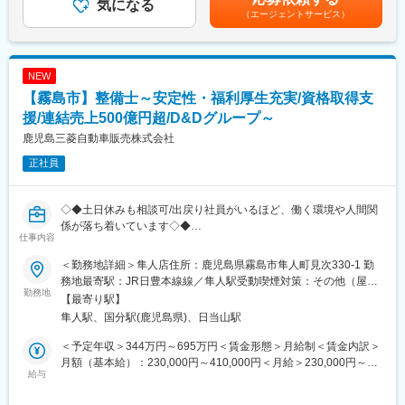
■1日の流れ
気になる
宅補助（例：6万円/月までの9割会社負担）の支給がございます。
■同社の安定性
（エージェントサービス）
9時：朝礼、チーム内での事例共有など
賃金はあくまでも目安の金額であり、選考を通じて上下する可能
同社は業界のリードカンパニーとして、常に業界のパイオニアと
10時：販売戦略ミーティング
性があります。月給(月額)は固定手当を含めた表記です。
して走り続けてきました。当社は、創業当時から販売からメンテ
11時：代理店との商談（1）
ナンスやロードサービスまで提供することを前提としており、お
12時：ランチ
NEW
客様からの支持も絶大です。
13時：データ分析、提案資料の作成
【霧島市】整備士～安定性・福利厚生充実/資格取得支
すでに国内で約300店舗を展開、売上高も年々更新し続けてお
15時：代理店との商談（2）
り、全国のお客様へ誰もが自由に愛車を選び、安心して楽しめる
17時：帰社、事務作業、翌日の準備
援/連結売上500億円超/D&Dグループ～
環境を整備していくべく、今後も安定した更なる事業成長・店舗
18時：退社
鹿児島三菱自動車販売株式会社
拡大を目指し、安定した経営を継続していきます。
■研修制度
正社員
入社後は全体研修後、支店にて先輩社員のOJTのもとキャッチア
ップをいただきます。
まずは先輩社員の商談への同行や、資料作成のサポートからお任
◇◆土日休みも相談可/出戻り社員がいるほど、働く環境や人間関
せします。
係が落ち着いています◇◆
■業務の魅力
仕事内容
代理店のスタッフなど周囲を巻き込み成果を上げていく営業力が
■職務内容：
身につきます。
＜勤務地詳細＞隼人店住所：鹿児島県霧島市隼人町見次330-1 勤
点検､修理の依頼があった車の点検を行い､修理箇所に応じた必要
代理店へのコンサルティング営業のため、個人への保険販売は行
務地最寄駅：JR日豊本線線／隼人駅受動喫煙対策：その他（屋内
な部品の注文､取り替え､修理を担当します｡
勤務地
いません。
全面禁煙 ※屋外に喫煙場所あり（受動喫煙対策））変更の範囲：
【最寄り駅】
・自動車の車検、各種点検
若手のうちから、販売戦略の企画や代理店経営者に向けた提案を
会社の定める事業所
隼人駅、国分駅(鹿児島県)、日当山駅
・タイヤ、オイル交換などの一般整備
行っていただけます。
・専用ツール使用した故障診断・修理
■キャリアについて
＜予定年収＞344万円～695万円＜賃金形態＞月給制＜賃金内訳＞
・カー用品、オプションパーツの取付
一人一人が主体的にチャレンジしキャリアを創れるような制度が
月額（基本給）：230,000円～410,000円＜月給＞230,000円～
・お客様への整備説明、提案、アドバイス
給与
整っており、年齢や社歴に関わらずキャリアアップを目指せま
410,000円＜昇給有無＞有＜残業手当＞有＜給与補足＞■昇給：年
・その他付随する業
す。（中途新卒比率及び男女比率は限りなく5:5に近い割合です）
1回■賞与：年2回(7月/12月)賃金はあくまでも目安の金額であり、