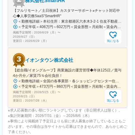
株式会社SmartHR
【フルリモート／土日祝休】カスタマーサポート※チャット対応中
心◆人事労務SaaS”SmartHR"
＜勤務地詳細＞本社住所：東京都港区六本木3-2-1 住友不動産六本木グランドタワー勤務地最寄駅：東京メトロ南北線／六本木一丁目駅受動喫煙対策：屋内全面禁煙変更の範囲：会社の定める事業所（リモートワーク含む）
＜予定年収＞406万円～602万円＜賃金形態＞月給制＜賃金内訳＞月額（基本給）：212,480円～315,200円その他固定手当/月：5,000円固定残業手当/月：77,520円～114,800円（固定残業時間45時間0分/月）超過した時間外労働の残業手当は追加支給＜月給＞295,000円～435,000円（一律手当を含む）＜昇給有無＞有＜残業手当＞有賃金はあくまでも目安の金額であり、選考を通じて上下する可能性があります。月給(月額)は固定手当を含めた表記です。
掲載予定期間：
2026/6/29（月）
〜
2026/9/27（日）
気になる
更新日：
2026/6/29（月）
イオンタウン株式会社
【総合職/イオングループ】商業施設の運営管理◆年休125日／賞与
4か月分／家賃75％会社負担！
＜勤務地詳細＞全国の各事業部・各ショッピングセンター住所：千葉県千葉市美浜区中瀬1-5-1イオンタワー10F（本社所在地） 受動喫煙対策：敷地内全面禁煙変更の範囲：会社の定める事業所
＜予定年収＞473万円～860万円＜賃金形態＞月給制＜賃金内訳＞月額（基本給）：296,000円～516,000円＜月給＞296,000円～516,000円＜昇給有無＞有＜残業手当＞有＜給与補足＞■予定年収はあくまでも目安の金額であり、選考を通じて上下する可能性があります。■予定年収は全国転勤可能な場合の目安です。■賞与：平均年4.2か月分程度■管理監督者として採用された場合、「時間外勤務手当」「休日勤務手当」の対象外となります。賃金はあくまでも目安の金額であり、選考を通じて上下する可能性があります。月給(月額)は固定手当を含めた表記です。
掲載予定期間：
2026/5/25（月）
〜
2026/8/23（日）
気になる
更新日：
2026/7/28（火）
※求人応募数の多い順にランキングしています（非公開求人は除く）。
※集計対象期間：2026/7/31（金）～2026/8/6（木）
※事情により掲載終了予定日よりも前に求人募集が終了していることもご
ざいます。その場合は当サイトから応募はできませんので、あらかじめご
了承ください。