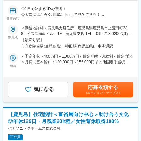
る東証プライム上場の総合建設企業です。
（3）他業務
◇1日で決まる1Day選考！
・ポンプ周りのコンサルティング
◇実際にはたらく現場に同行して見学できる！
変更の範囲：会社の定める業務
・機種選定
仕事内容
◇面接場所＝配属地だから同僚も見て雰囲気込みで決められる！
・見積作成
＜勤務地詳細＞鹿児島支店住所：鹿児島県鹿児島市上荒田町38-
・図面提出など
■1Day選考の流れ
8 イスズ殖産ビル 1F 鹿児島支店 TEL：099-213-0200受動喫
［1］支店に到着、営業と一緒に顧客先に訪問
勤務地
煙対策：屋内全面禁煙変更の範囲：会社の定める事業所
【最寄り駅】
■1日の仕事の流れ：
［2］ランチをしてから帰社／※もちろん当社持ちです！
出社後：まずはメールのチェック
市立病院前駅(鹿児島県)、神田駅(鹿児島県)、中洲通駅
［3］面接
→ 午前：必要な事務処理をして、営業先へと向かいます
［4］スキルアップタイム見学／営業同士でスキルを高める時間で
＜予定年収＞400万円～1,000万円＜賃金形態＞月給制＜賃金内訳
→ 午後：その日の営業件数は、内容により自身で調整
す
＞月額（基本給）：130,000円～155,000円その他固定手当/月：
→ 夕方：会社に戻り、持ち帰った業務を済ませ、翌日の準備を
※［3］［4］は前後する場合があります
給与
55,000円固定残業手当/月：78,000円～100,000円（固定残業時間
します
60時間0分/月）超過した時間外労働の残業手当は追加支給＜月給
→ 退社 ※月平均残業時間は、11.8時間です。
■こんな方へおすすめ：
＞263,000円～310,000円（一律手当を含む）＜昇給有無＞有＜残
◇家庭と仕事を両立したい方
業手当＞有＜給与補足＞年収650万円（月給31万円＋成果給＋賞
■入社後キャッチアップ：
応募依頼する
◇営業が嫌いなわけじゃない。ただ“働き方”が合わなくなってしま
気になる
与）／入社1年目 メンバー年収841万円（月給42万円＋成果給＋
入社後は、配属先で当社の製品理解を深めていただきます。当社
（エージェントサービス）
った
賞与）／入社2年目 メンバー年収1,156万円（月給56万円＋成果給
の扱う製品は、170品目あります。その中でも種類は細かく枝分
◇時短勤務でもしっかり稼ぎたい
＋賞与）／入社5年目 メンバー賃金はあくまでも目安の金額であ
かれし、総数は7600型式にも及びます。カタログを見ながらお客
り、選考を通じて上下する可能性があります。月給(月額)は固定手
様へ提案できるとは言え、お客様にお問い合わせを受けた際に、
■仕事内容：
当を含めた表記です。
【鹿児島】住宅設計＜富裕層向け中心＞助け合う文化
頭の中に商品を思い浮かべ、「この種類のものはいかがです
土地オーナーが所有する資産に対し、最適な土地活用の事業を提
か？」と即座に応えられるかが、営業として信頼を獲得するため
◎年休129日・月残業20h程／女性育休取得100%
案するコンサルティング営業です。
の重要なポイントです。ポンプの用途や水量、水圧、口径など、
(1)土地オーナーへのアプローチ（リストを基にアプローチしま
パナソニックホームズ株式会社
細かい専門知識を一通り覚える必要があります。本社での２日の
す）
基礎研修後、営業所の方針にもよりますが、まずはOJTとして１
正社員
(2)土地活用の提案をする