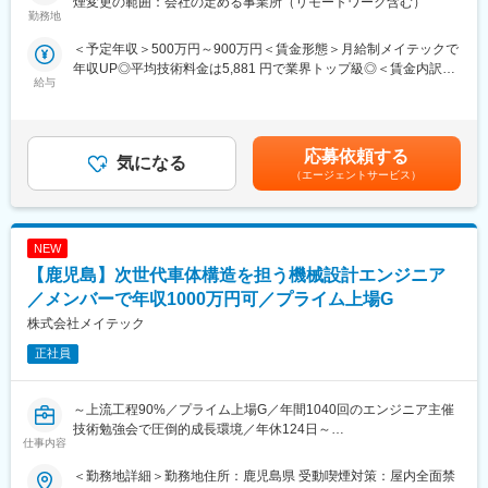
煙変更の範囲：会社の定める事業所（リモートワーク含む）
用・DX推進を支えるシステム開発を担当します。業務課題のヒア
勤務地
■新規営業職の魅力
リングから要件定義、基本設計、技術選定まで上流工程を主軸と
・JA（農協）指定企業なので、安心感と信頼性の高い営業活動が
＜予定年収＞500万円～900万円＜賃金形態＞月給制メイテックで
し、必要に応じて詳細設計・開発レビューにも関与します。研究
できる
年収UP◎平均技術料金は5,881 円で業界トップ級◎＜賃金内訳＞
者が扱う設計データや解析データの管理・活用方法を整理し、業
・未経験入社が95％。ゼロから営業スキルを身につけられる
給与
月額（基本給）：269,000円～400,000円＜月給＞269,000円～
務効率化や品質向上につながる仕組みをITで具現化する役割で
・成果が明確に評価され、収入アップを目指せる
400,000円＜昇給有無＞有＜残業手当＞有＜給与補足＞■賞与：年
す。若手エンジニアの技術指導やレビュー、開発プロセス改善も
・住まいという生活に直結する商材のため、提案のしやすさがあ
2回（6､12月）賃金はあくまでも目安の金額であり、選考を通じ
担い、将来的にはPMやIT企画的立場で研究所DXを牽引していた
る
て上下する可能性があります。月給(月額)は固定手当を含めた表記
だきます。
応募依頼する
気になる
です。
■働き方
（エージェントサービス）
【開発環境】
・地域密着で転勤なし
Linux／Windows、Python、Java、C#、SQL、クラウド
・年間を通じて安定した営業活動が可能
（AWS/Azure）、データベース設計、Git、CI/CD、業務システム
・オンオフの切り替えがしやすい完全週休二日制
NEW
■組織構成：
【鹿児島】次世代車体構造を担う機械設計エンジニア
■企業魅力
5～10名規模のチーム。週1回以上の定例MTG、随時レビュー。研
創業以来、住まいを守る分野で実績を重ねてきた企業。ハウスメ
／メンバーで年収1000万円可／プライム上場G
究者・管理職との直接折衝が多く、技術と業務をつなぐ役割
ンテナンス業界のリーディングカンパニーとして邁進していま
株式会社メイテック
す。
■得られる経験：
業界唯一のプライム上場企業でありJA提携という信頼性を強み
正社員
・大手自動車メーカーでの安定した開発環境です。
に、長期的に安心して働ける基盤があります。
・研究開発DXの中核メンバーとして活躍できます。
・技術選定・アーキテクチャ検討など裁量が大きいです。
～上流工程90%／プライム上場G／年間1040回のエンジニア主催
・若手育成・チームビルディングにも関われます。
技術勉強会で圧倒的成長環境／年休124日～
変更の範囲：会社の定める業務
仕事内容
・将来的にはPM・IT企画・DX推進ポジションへの展開も可能で
す。
■業務内容：
＜勤務地詳細＞勤務地住所：鹿児島県 受動喫煙対策：屋内全面禁