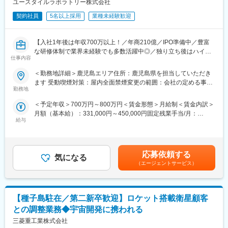
業務は、ロケットの打ち上げおよび設備保全、打ち上げ計画、作
ユースタイルラボラトリー株式会社
・JAXA（宇宙航空研究開発機構）および関連部門との技術調整、
業管理（トラブルシューティングを含む）が中心です。
安全審査会議などへの対応
契約社員
5名以上採用
業種未経験歓迎
また、各作業が確実に実施されたかを確認し、次工程や打ち上げ
へ移行できるかの評価・判断・課題解決を行います。
【4.ロケット設備組立グループ業務】
・ロケット打ち上げ作業および打ち上げ準備作業
【入社1年後は年収700万以上！／年商210億／IPO準備中／豊富
さらに、現場作業が安全に遂行できるよう、巡回や是正対応を行
・ロケット打ち上げに使用する設備の保全作業
な研修体制で業界未経験でも多数活躍中◎／独り立ち後はハイブ
うことも重要な業務です。
仕事内容
リッドワーク（リモート×出社）も可能】
＜勤務地詳細＞鹿児島エリア住所：鹿児島県を担当していただき
■業務の魅力
変更の範囲：会社の定める業務
重度障害のある方や高齢者の方等に医療的ケアサービスを行う訪
ます 受動喫煙対策：屋内全面禁煙変更の範囲：会社の定める事業
電気・機構推進・計画チームが一丸となってロケット打ち上げ業
問介護事業を提供する当社にて、複数の都道府県を束ねたブロッ
勤務地
所
務に取り組み、打ち上げが成功した際には、チームメンバーはも
クの運営と責任売り上げの管理業務をお任せするブロックマネー
ちろん、地域の皆様やロケットを応援してくださる多くの方々と
＜予定年収＞700万円～800万円＜賃金形態＞月給制＜賃金内訳＞
ジャー候補を募集します。
喜びを分かち合うことができます。
月額（基本給）：331,000円～450,000円固定残業手当/月：
★下記インタビューをぜひご覧ください！
給与
120,000円（固定残業時間45時間0分/月）超過した時間外労働の
https://eustylelab.co.jp/features/vol1
また、打ち上げ結果はメディアでも大きく報道されるため、自身
残業手当は追加支給＜月給＞451,000円～570,000円（一律手当を
の仕事の成果を家族や親戚、友人にも実感してもらいやすい環境
含む）＜昇給有無＞有＜残業手当＞有＜給与補足＞■年1回の査定
【業務内容】
です。
有■賞与：年2回※前職給与を考慮※経験・スキル・スタートポジシ
・部門の運営、売上管理
応募依頼する
気になる
ョンにおいて異なる※評価により昇格・昇給あり※エリアにより地
・営業活動
（エージェントサービス）
域加算手当分が異なる※時間外手当は別途全額支給賃金はあくまで
・サービス提供管理・保守
変更の範囲：会社の定める業務
も目安の金額であり、選考を通じて上下する可能性があります。
・ご利用者様やご家族へのヒアリング、サービス設計・立上げ
月給(月額)は固定手当を含めた表記です。
・ケアマネージャーや医療機関、福祉事業所、行政等との調整
【種子島駐在／第二新卒歓迎】ロケット搭載衛星顧客
・スタッフの採用・指導・育成
・各種プロジェクトへの参加
との調整業務◆宇宙開発に携われる
※担当エリアは選考時の希望を考慮の上、決定します。
三菱重工業株式会社