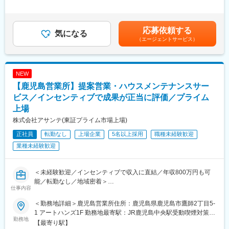
■業務の詳細：
部隊です。
＞■昇給：年1回（7月）■賞与：年2回（6月・12月）賃金はあくま
新築工事や改修工事における施工管理（施工図作成、資機材発
2）配属組織は社員80名規模、若手～ベテランまで幅広い年齢層
でも目安の金額であり、選考を通じて上下する可能性がありま
注、協力会社への依頼、日々の作業管理）や既存建物の保守、メ
が所属しています。
す。月給(月額)は固定手当を含めた表記です。
応募依頼する
ンテナンス業務を行い、建築設備の老朽化・劣化に伴う修復や、
気になる
顧客先にシステムエンジニアを配置し、お客様に対してきめ細や
（エージェントサービス）
維持コストを下げるための改善を行っていただきます。担当物件
かなサービスを提供しています。
はオフィスや施設（教育・商業・ホテル）等の大型物件が中心。
3）配属先で関わるプロジェクトは、いずれも社会を支える金融を
各エリアに担当をいるため、基本的に出張はありません。
支えるシステムに関するものであり、業務を通して社会的な役割
を強く感じることができます。
NEW
■就業環境：
4）顧客先業務となり、出社と在宅を組み合わせた勤務形態となり
【鹿児島営業所】提案営業・ハウスメンテナンスサー
・年間休日121日／土日祝日休み
ます。
・平均残業時間：28.6時間（2025年度）
ビス／インセンティブで成果が正当に評価／プライム
プロジェクトの提案、案件化フェーズでもあるため、お客様先へ
・ノー残業デー有り
の常駐がメインとなります。在宅勤務については週1～2日程度を
上場
・年次有給取得実績：95.6％（2025年度）
想定しております。
株式会社アサンテ(東証プライム市場上場)
・定年65歳（1年毎の再雇用制度有り）
・58歳以上を対象としたライフプランセミナーの実施
正社員
転勤なし
上場企業
5名以上採用
職種未経験歓迎
変更の範囲：会社の定める業務
・2016年から働き方改革に向けた取り組みを強化
業種未経験歓迎
■入社後について：
入社時は契約社員としてスタートしますが、1年後に正社員の登用
＜未経験歓迎／インセンティブで収入に直結／年収800万円も可
制度がございます。
能／転勤なし／地域密着＞
仕事内容
■キャリア形成について：
営業経験や業界知識は一切不問。成果が正当に評価され、毎月の
＜勤務地詳細＞鹿児島営業所住所：鹿児島県鹿児島市鷹師2丁目5-
当社はキャリア採用者向けの入社時教育を実施しております。ま
インセンティブとして収入に反映される仕組みがあるため、「実
1 アートハンズ1F 勤務地最寄駅：JR鹿児島中央駅受動喫煙対策：
たキャリアアップ支援や資格取得支援（資格取得費用の補助や奨
績の分だけ稼ぎたい」「営業で自分の可能性を広げたい」という
勤務地
屋内全面禁煙変更の範囲：会社の定める事業所
【最寄り駅】
励金の支給など）や
想いを形にできます。信頼性の高い商材と手厚い育成体制のも