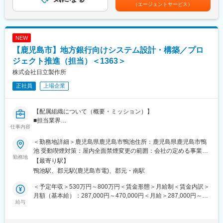
格：年2回（1月・7月）■賞与実績：年1回：6月※業績による賃金
（エージェントサービス）
〇アルバイトから契約社員・正社員領域まで総合的にサービスを
はあくまでも目安の金額であり、選考を通じて上下する可能性が
提供し、人材のプロとしてクライアントに幅広い提案を行いま
あります。月給(月額)は固定手当を含めた表記です。
す。求人媒体だけでなく、人材紹介や採用代行、各種採用ツール
など多岐にわたる採用手法を提供できる環境です。そのため、単
NEW
なるメディア営業にとどまらず、クライアントの真の経営課題を
【鹿児島市】地方銀行向けシステム設計・構築／プロ
「人材」という切り口で解決することが可能です。
ジェクト推進（担当）＜1363＞
■当社について：
株式会社日立製作所
人材採用における「採用対象」「採用チャネル」「採用プロセ
正社員
上場企業
ス」の3つの領域を網羅するワンストップソリューションサービス
を提供しています。採用活動の上流工程における戦略策定（人材
要件定義や採用コンセプト設計）から、企業が求める人材を獲得
【配属組織について（概要・ミッション）】
するための様々な採用チャネル構築とその実行支援（高難易度の
■担当業界
RPOサービス）まで、九州では唯一無二の人材ソリューションを
仕事内容
勘定系／チャネル系／周辺系システムなどの金融機関向けトータ
提供しています。
ルソリューションを提供している本部にて、鹿児島市にある地方
＜勤務地詳細＞鹿児島県鹿児島市鴨池住所：鹿児島県鹿児島市鴨
銀行を担当領域とし、システムの企画構想／提案・設計構築～運
■事業メニュー：
池 受動喫煙対策：屋内全面禁煙変更の範囲：会社の定める事業所
用まで一気通貫でご対応いただく組織です。
勤務地
〇採用広報／採用コミュニケーション戦略設計・メディアプラン
（リモートワーク含む）
【最寄り駅】
■ミッション
ニング
鴨池駅、郡元駅(鹿児島市電)、郡元・南駅
従来のITシステム開発事業を安定推進すると共に、生成AI、デー
〇OMR（Owned Media Recruiting）／自社開発のHR-Tech・採用
タ分析など先進的分野への参画を果たし、更なるビジネス領域の
デジタルマーケティングによるOMR支援
＜予定年収＞530万円～800万円＜賃金形態＞月給制＜賃金内訳＞
拡大を果たす。
〇RPO／採用プロセス最適化・大規模採用集約スキーム構築
月額（基本給）：287,000円～470,000円＜月給＞287,000円～
給与
〇人材紹介／UIターン・ハイスペック・グローバルを中心とする
470,000円＜昇給有無＞有＜残業手当＞有＜給与補足＞※給与詳細
【職務概要】
人材紹介
は経験・年齢・能力を考慮し、当社規定により決定。※内訳：月給
鹿児島地区の地方銀行のシステムの設計構築をご対応いただきま
〇クリエイティブ／採用共感ツール開発・採用ブランディング支
12ヶ月分および標準的な賞与（賞与業績反映分、時間外勤務手当