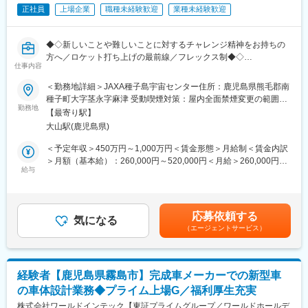
【入社直後の流れ】
正社員
上場企業
職種未経験歓迎
業種未経験歓迎
入社後は首都圏（東京・神奈川・埼玉）、福岡、大阪、兵庫のい
ずれかの事業所にて、6か月間のマネージャー養成研修を行いま
◆◇新しいことや難しいことに対するチャレンジ精神をお持ちの
す。
方へ／ロケット打ち上げの最前線／フレックス制◆◇
■入社～1カ月目
仕事内容
・業界未経験者でもゼロから学ぶことができる基礎研修／必要資
■業務内容
格取得。なお、資格取得のための費用は当社負担となります。
＜勤務地詳細＞JAXA種子島宇宙センター住所：鹿児島県熊毛郡南
JAXA種子島宇宙センターにおいて、ロケットの打ち上げを行うチ
■1～3か月目
種子町大字茎永字麻津 受動喫煙対策：屋内全面禁煙変更の範囲：
ームの一員として、搭載される衛星（顧客）との調整業務をご担
・OJTを受けながら日勤・夜勤両方の介護現場での業務をお任せ
勤務地
会社の定める事業所（リモートワーク含む）
【最寄り駅】
当いただきます。主な業務は以下の通りです。
します。
大山駅(鹿児島県)
※研修終了後は現場業務は無くなるため日勤のみ
・ロケットに搭載する衛星について、打ち上げ前に種子島で実施
■3～6か月目
＜予定年収＞450万円～1,000万円＜賃金形態＞月給制＜賃金内訳
する点検・整備内容の調整および実行支援
・マネージャー業務を学んでいただきます。ピープルマネジメン
＞月額（基本給）：260,000円～520,000円＜月給＞260,000円～
・ロケット側の作業進捗情報を衛星顧客へ共有し、共同作業を調
トだけでなく、売上管理や各事業所が目標を達成するための事業
給与
520,000円＜昇給有無＞有＜残業手当＞有＜給与補足＞※経験・能
整
所運営を行います。※上司がメンターとなり手厚いサポートがござ
力・年齢を考慮の上、当社規定により支給いたします。■昇給：年
います。
1回■賞与：年2回賃金はあくまでも目安の金額であり、選考を通
将来的には、適性を考慮しながら契約支援や衛星関連施設の運用
■本配属後
じて上下する可能性があります。月給(月額)は固定手当を含めた表
応募依頼する
改善なども担当していただきます。
・各事業所の課題や目的に合わせてマネジメント業務に専念頂き
気になる
記です。
（エージェントサービス）
ます。
■募集背景
※独り立ち後はリモート×出社も可
日本の基幹ロケットであるH3ロケットの打ち上げ機数増加に伴
い、衛星の打ち上げ機会も増加しています。そのため、国内外の
【キャリアパス（例）】
経験者【鹿児島県霧島市】完成車メーカーでの新型車
顧客に対する対応力を強化する必要があり、今回の募集を行って
・医療介護スタッフ（2週間程度の基礎研修必要資格取得、現場業
の車体設計業務◆プライム上場G／福利厚生充実
います。
務）
株式会社ワールドインテック【東証プライムグループ／ワールドホールデ
・サービスリーダー（入社3カ月～※研修期間）