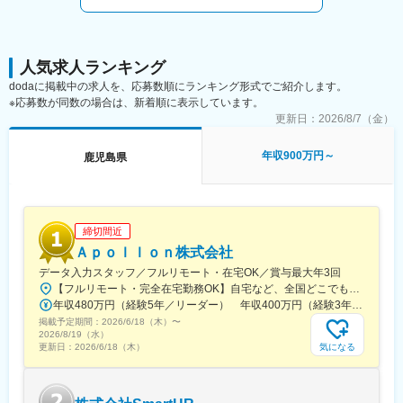
などから必要なスキルを段階的に習得できますので、未経験の方
でもキャッチアップいただける環境です！
※その他年間研修カリキュラムがあり、成熟度に応じて参加可能
■働き方魅力
人気求人ランキング
フレックス制度を導入しており、午前・午後の半休制度もあるた
dodaに掲載中の求人を、応募数順にランキング形式でご紹介します。
め、柔軟な働き方が可能です。さらに、担当エリアが狭いため、
※応募数が同数の場合は、新着順に表示しています。
各担当の負担を軽減し、バランスの取れたワークライフを実現で
更新日：
2026/8/7（金）
きます。休日・夜間の問い合わせはコールセンター対応であり、
メリハリをつけて働くことが可能です。（当番制あり）
年収900万円～
鹿児島県
■待遇・手当
平均年収907万円と医療機器メーカーでNo1の平均年収を誇り、住
宅手当・家族手当・借り上げ社宅等と手当がかなり充実しており
ます。
■キャリア
締切間近
富士フイルムグループの育成制度「＋STORY」で成長をサポー
Ａｐｏｌｌｏｎ株式会社
ト。ジョブローテーションや研修でキャリアの幅を広げられま
データ入力スタッフ／フルリモート・在宅OK／賞与最大年3回
す。
【フルリモート・完全在宅勤務OK】自宅など、全国どこでもあなたが働きやすい場所で働けます★転居を伴う転勤なし★全国47都道府県どこからでも応募OK【本社】東京都新宿区山吹町130番地の15 茜ビル2-A＜アクセス＞有楽町線「江戸川橋駅」、東西線「東西線」より徒歩10分※受動喫煙対策：あり
HP：https://fms-careers.fujifilm.com/environment/training/
年収480万円（経験5年／リーダー） 年収400万円（経験3年／メンバー）
掲載予定期間：
変更の範囲：会社の定める業務
2026/6/18（木）
〜
2026/8/19（水）
気になる
更新日：
2026/6/18（木）