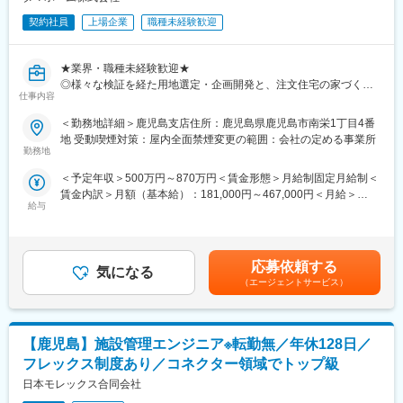
開放的なオフィス環境で他部署ともコミュニケーションが取りや
すい
契約社員
上場企業
職種未経験歓迎
フレックス可
新車種（モデルチェンジやモビリティショー）の開発に携われる
★業界・職種未経験歓迎★
定期的に社内CAD技能試験があり技能向上が図れる
◎様々な検証を経た用地選定・企画開発と、注文住宅の家づくり
仕事内容
で培った家づくりのノウハウをもとに、全邸「良質低価格」の戸
■当社の魅力
建分譲住宅
・「FOR Alliance System」という、担当営業、クライアントリー
＜勤務地詳細＞鹿児島支店住所：鹿児島県鹿児島市南栄1丁目4番
ダー、ダイレクトサポートの3者によるサポート体制があります。
地 受動喫煙対策：屋内全面禁煙変更の範囲：会社の定める事業所
■業務内容：
・ワールドインテックのワークスタイルは、あなたのキャリア形
勤務地
分譲住宅用地の仕入れ業務をご担当いただきます。
成をともに考え、自分にあった分野・勤務地で働けるというワー
＜予定年収＞500万円～870万円＜賃金形態＞月給制固定月給制＜
・仕入用地に関する情報収集業務
クスタイルです。
賃金内訳＞月額（基本給）：181,000円～467,000円＜月給＞
・仕入候補用地の調査、分析、マーケティング業務
・実務に必要なスキルを身に付けることができる教育研修制度が
給与
181,000円～467,000円＜昇給有無＞有＜残業手当＞有＜給与補足
・決裁後の地権者との交渉、契約業務
あり、様々な技術を身につけることができます。
＞※上記は想定年収であり、ご年齢や経験・スキルに応じて変動す
・その他関連業務
・現在のスキルを伸ばしたい方・新しいスキルを身につけたい
る場合もございます。※想定年収にはインセンティブ平均200万円
方、エンジニアから管理職を目指す方、様々な方が活躍できるフ
を含みます■昇給：年1回（6月）■賞与：年2回（6月、12月）※業
■業務の特徴：
ィールドを用意しています。
応募依頼する
気になる
績連動型賃金はあくまでも目安の金額であり、選考を通じて上下
適正価格の良質住宅を中心とした分譲開発を行います。資金回転
（エージェントサービス）
する可能性があります。月給(月額)は固定手当を含めた表記です。
率を重視し、１０区画未満のの規模分譲地を中心に仕入、販売や
変更の範囲：会社の定める業務
地方中枢都市を中心としたエリアでの分譲用地仕入、販売の体制
を構築、「良質低価格」の商品と安心なアフターサービスの提供
【鹿児島】施設管理エンジニア※転勤無／年休128日／
を施策に動いております。戸建分譲住宅の販売棟数は右肩上がり
で推移しており、2026年に向けて販売棟数1,700棟、シェア拡大
フレックス制度あり／コネクター領域でトップ級
を図っています。
日本モレックス合同会社