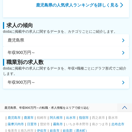
鹿児島県
の人気求人ランキングを詳しく見る
求人の傾向
dodaに掲載中の求人に関するデータを、カテゴリごとにご紹介します。
鹿児島県
年収900万円～
職業別の求人数
dodaに掲載中の求人に関するデータを、年収×職種ごとにグラフ形式でご紹介
します。
年収900万円～
鹿児島県、年収900万円～の転職・求人情報をエリアで絞り込む
鹿児島市
鹿屋市
枕崎市
阿久根市
出水市
指宿市
西之表市
垂水市
薩摩川内市
日置市
曽於市
霧島市
いちき串木野市
南さつま市
志布志市
奄美市
南九州市
伊佐市
姶良市
姶良郡（湧水町）