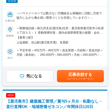
正社員
＜ハウスメーカーでは数少ない労働組合も積極的に活動し労使で
協力しながら働き易い環境づくりを目指しています◎＞
仕事内容
主に当社の主力商品である戸建て及び集合住宅の建築施工管理
（工事管理）を担当していただきます。都市部においては、複合
＜勤務地詳細＞南九州支店(鹿児島)住所：鹿児島県鹿児島市小松原
利用目的にも活用可能な最大９階建てまで可能な『多層階住宅：
１丁目５５－１ 受動喫煙対策：屋内全面禁煙変更の範囲：会社の
ビューノ』を担当いただくケースもございます。
勤務地
定める事業所
【最寄り駅】
上塩屋駅、谷山駅(鹿児島市電)、笹貫駅
☆施工管理職としてワークライフバランスが整った環境☆
・年間休日127日＋有給最大25日（入社時から付与／入社日によ
＜予定年収＞450万円～900万円＜賃金形態＞月給制＜賃金内訳＞
って変動）。週休2日（水・日）、夏季・年末年始休暇などが整備
月額（基本給）：260,000円～580,000円＜月給＞260,000円～
され、休みを取りやすい体制です。
給与
580,000円＜昇給有無＞有＜残業手当＞有＜給与補足＞※月給＋賞
・残業は月平均約26.3H以内。定時退社日や柔軟な振替制度によ
与賃金はあくまでも目安の金額であり、選考を通じて上下する可
り、メリハリのある働き方が可能です。
能性があります。月給(月額)は固定手当を含めた表記です。
・フレックスタイム制の導入で、コアタイムなしの柔軟な勤務が
応募依頼する
可能。直行直帰の仕事スタイルで通勤負担を軽減できます（社用
気になる
（エージェントサービス）
車貸与）
・在宅勤務推奨も進行中。タブレットやノートPCでの業務管理に
より、現場を離れての作業も可能です。
NEW
【業務内容】
【鹿児島市】建築施工管理／賞与5ヶ月分・転勤なし・
・主に当社の主力商品である戸建て及び集合住宅の建築施工管理
（工事管理）を担当していただきます。
直行直帰OK・地域密着ゼネコン／年間休日120日