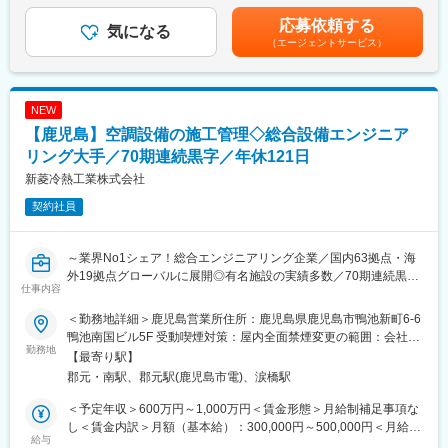
す。
援
や住宅手当などの諸手当は別途支給。ただし、担当者クラスの上
応募依頼する
基盤・インフラをメインにシステム設計ご対応いただきます。お
気になる
〇地域活性／国や地方自治体における雇用対策関連事業の企画運
限の年収には、裁量労働勤務手当を含む）■昇給：年1回■賞与：
（エージェントサービス）
およそ数名程度のチームに加わっていただき、プロジェクトリー
営
年2回（6月、12月）賃金はあくまでも目安の金額であり、選考を
ダーのOJTのもと、お客様への技術提案や協力会社の取りまとめ
通じて上下する可能性があります。月給(月額)は固定手当を含めた
などをご対応いただきます。
変更の範囲：会社の定める業務
表記です。
NEW
【職務詳細】
【鹿児島】空調設備の施工管理◇総合設備エンジニア
OA系などの（NW／セキュリティ・PCシステム・AI）領域をメイ
ンに、業務フロー改善や効率化をめざしたシステム設計をお任せ
リング大手／70期連続黒字／年休121日
いたします。
新菱冷熱工業株式会社
■入社後お任せする業務
契約社員
・システム構築
・システム導入
■ゆくゆくお任せする業務
～業界No1シェア！総合エンジニアリング企業／国内63拠点・海
・現状データ分析、課題明確化を含めたシステム化構想策定、要
外19拠点グローバルに展開◎有名施設の実績多数／70期連続黒字
件定義支援などの上流工程の推進
仕事内容
の安定性◎／年休121日（土日祝休み）・安定して働きやすい環
・システム化提案
境整備に向けた取り組みを強化中◎～
・パブリッククラウド（AWS／Azure）へのクラウドリフト・シ
＜勤務地詳細＞鹿児島営業所住所：鹿児島県鹿児島市鴨池新町6-6
フト計画の策定／リフト・シフトプロジェクトの推進
鴨池南国ビル5F 受動喫煙対策：屋内全面禁煙変更の範囲：会社の
■業務内容：
勤務地
定める事業所
【最寄り駅】
「地域冷暖房システム」の国内シェアは業界No1！設備の総合エ
【働く環境】
郡元・南駅、郡元駅(鹿児島市電)、涙橋駅
ンジニアリングを手掛ける業界有数のグローバル企業である当社
1）金14本部は、地域金融機関事業におけるIT分野を管轄するフロ
において空調設備・給排水・衛生設備等の施工管理をお任せいた
ント本部です。
＜予定年収＞600万円～1,000万円＜賃金形態＞月給制補足事項な
します。
その中で、配属組織となる第一部は、地区毎のアカウントに切り
し＜賃金内訳＞月額（基本給）：300,000円～500,000円＜月給＞
給与
分けた部組織の内、西日本を管掌しているシステムエンジニアの
300,000円～500,000円＜昇給有無＞無＜残業手当＞有＜給与補足