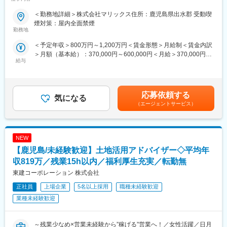
■ファインセラミックとは
■業務内容：
ファインセラミックとは、一般的な陶器や瓦などの従来型セラミ
＜勤務地詳細＞株式会社マリックス住所：鹿児島県出水郡 受動喫
（1）現地養殖会社の運営全般:
ックに対し、高純度・高精度に成分や構造を制御し、工業用途向
煙対策：屋内全面禁煙
現地の養殖会社の運営を統括し、全体的な事業管理を行います。
勤務地
けに機能性を高めた材料です。
生産計画の策定から実行、日々の運営まで幅広く担当します。
例えば、金属や樹脂では実現が難しい
＜予定年収＞800万円～1,200万円＜賃金形態＞月給制＜賃金内訳
（2）養殖現場の指導:
・高温でも変形しにくい「耐熱性」
＞月額（基本給）：370,000円～600,000円＜月給＞370,000円～
養殖現場での作業プロセスの最適化や技術指導を行い、生産効率
・摩耗や腐食に強い「耐久性」
給与
600,000円＜昇給有無＞有＜残業手当＞有＜給与補足＞※給与詳細
と品質の向上を目指します。現場スタッフの教育・訓練を通じて
・電気を通す／通さないといった「電気特性」
は経験・年齢を考慮の上、決定します。■賞与：年2回賃金はあく
スキルアップを図ります。
といった特長を持ち、半導体製造装置、電子部品、自動車、通
までも目安の金額であり、選考を通じて上下する可能性がありま
（3）販売先との折衝:
信、医療機器、産業機械など、現代の最先端産業を根幹から支え
す。月給(月額)は固定手当を含めた表記です。
生産物の販売先との交渉や取引条件の調整を担当します。市場ニ
応募依頼する
る素材として不可欠な存在です。
気になる
ーズに応じた販売戦略の策定と実行を行い、売上の最大化を図り
（エージェントサービス）
ます。
■キャリアステップ・アメーバ経営について
（4）業務の幅広い管理:
独立採算で運営する小集団に分け、その小さな組織にリーダーを
生産から販売までの一連のプロセスを管理し、効率的な運営を実
任命して、共同経営のようなかたちで会社を経営しています。小
NEW
現します。コスト管理や品質管理も含め、全体の業務を統括しま
さな組織の経営者として、上司の承認を得ながら自らの経営計画
す。
【鹿児島/未経験歓迎】土地活用アドバイザー◇平均年
を立て、実行の任にあたります。
（5）関係者との連携:
将来的には裁量権をもって業務を推進・改善することができ、他
収819万／残業15h以内／福利厚生充実／転勤無
社内外の関係者との円滑なコミュニケーションを図り、信頼関係
にはない経験・スキルを身に着けることが可能です。
東建コーポレーション 株式会社
を構築します。特に供給チェーンの管理や取引先との協力体制を
強化します。
変更の範囲：会社の定める業務
正社員
上場企業
5名以上採用
職種未経験歓迎
業種未経験歓迎
■当社の特徴：
縮小傾向だといわれた日本の外食市場で、当社のメインのフィー
ルドであるファストフードの市場はこの18年間で9,000億円程伸
～残業少なめ×営業未経験から”稼げる”営業へ！／女性活躍／日月