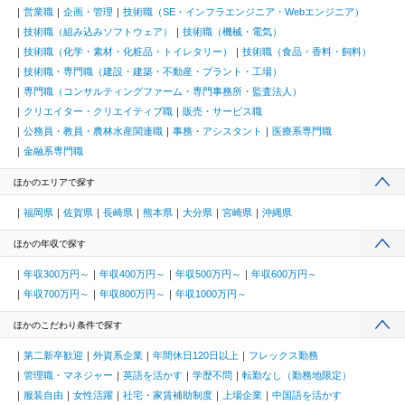
営業職
企画・管理
技術職（SE・インフラエンジニア・Webエンジニア）
技術職（組み込みソフトウェア）
技術職（機械・電気）
技術職（化学・素材・化粧品・トイレタリー）
技術職（食品・香料・飼料）
技術職・専門職（建設・建築・不動産・プラント・工場）
専門職（コンサルティングファーム・専門事務所・監査法人）
クリエイター・クリエイティブ職
販売・サービス職
公務員・教員・農林水産関連職
事務・アシスタント
医療系専門職
金融系専門職
ほかのエリアで探す
福岡県
佐賀県
長崎県
熊本県
大分県
宮崎県
沖縄県
ほかの年収で探す
年収300万円～
年収400万円～
年収500万円～
年収600万円～
年収700万円～
年収800万円～
年収1000万円～
ほかのこだわり条件で探す
第二新卒歓迎
外資系企業
年間休日120日以上
フレックス勤務
管理職・マネジャー
英語を活かす
学歴不問
転勤なし（勤務地限定）
服装自由
女性活躍
社宅・家賃補助制度
上場企業
中国語を活かす