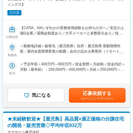
■働き方
ィングス】
・サービス提供責任者（入社半年／年収420～650万円）
種子島に駐在し、原則としてJAXA種子島宇宙センター内の事務所
・サービスマネージャー（入社1年／年収560～700万円）
正社員
で勤務いただきます。
・エリアマネージャー（入社1年～／年収700～800万円）
・ブロックマネージャー（年収800～900万円）
衛星顧客との窓口業務を担当するグループに所属し、入社後は
・ゼネラルマネージャー（年収900～1200万円）
【CATIA、NXいずれかの実務使用経験をお持ちの方へ／安定の上
OJTを通じて業務を習得していただきます。
場G企業／退職金制度あり／大手メーカーと多数取引あり／技術
変更の範囲：会社の定める業務
仕事内容
者を大事にする社風です】
複数の衛星打ち上げ準備が並行して進むこともあるため、能力や
＜勤務地詳細＞顧客先（鹿児島県）住所：鹿児島県 受動喫煙対
希望に応じて業務を分担しながら経験を積んでいただきます。将
◆業務内容
策：屋内全面禁煙変更の範囲：会社の定める事業所（リモートワ
来的には、それらを取りまとめるポジションでご活躍いただくこ
〇自動車ボデー・ドアの開発・設計業務、その付随業務
勤務地
ーク含む）
とも可能です。
・関係部署や仕入先様との調整業務
＜予定年収＞400万円～800万円＜賃金形態＞月給制＜賃金内訳＞
・性能や生技要件成立性の検証
■業務の魅力
月額（基本給）：250,000円～400,000円＜月給＞250,000円～
・モノ、図面を用いた検討（設計検討、不具合対策検討など）
ロケットの打ち上げを間近で見ながら働くことができます。
給与
400,000円＜昇給有無＞有＜残業手当＞有＜給与補足＞※経験・能
・CATIA・NXを用いた作図
また、衛星顧客の喜ぶ姿を直接見ることができ、打ち上げ成功の
力を考慮の上、決定する。※年俸制の場合、賞与支給はございませ
・メーカー独自のシステムを用いて部品表、設変書、試案書の作
達成感を共有できる環境です。
ん。■昇給：年1回（2月）■賞与：年2回（7月・12月） 2025年
成
度実績3.00ヶ月分賃金はあくまでも目安の金額であり、選考を通
・報告用の資料作成
応募依頼する
気になる
じて上下する可能性があります。月給(月額)は固定手当を含めた表
（エージェントサービス）
変更の範囲：会社の定める業務
記です。
◆使用ツール
・CATIA
・NX
★未経験歓迎★【鹿児島】高品質×適正価格の分譲住宅
◆募集業務の具体的なキャリアパス
の開発・販売営業◇平均年収932万
社内に食堂や売店、軽食の自販機あり
タマホーム株式会社