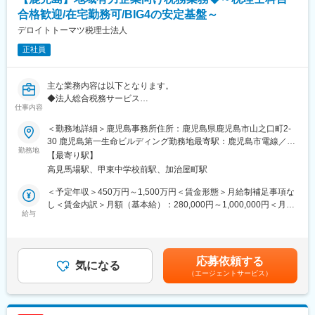
■扱うサービス
合格歓迎/在宅勤務可/BIG4の安定基盤～
公共施設（病院・庁舎・学校・美術館等）、商業施設、教育文化
デロイトトーマツ税理士法人
施設、スポーツ施設など多岐に渡る案件を手掛けています。
正社員
■組織構成
経験豊富な先輩が多数在籍し、若手からベテランまで幅広い世代
主な業務内容は以下となります。
が活躍。各部門と連携しながら業務を進める体制です。
◆法人総合税務サービス
仕事内容
国内企業に対して、税務のコンサルティングおよびコンプライア
■業務の魅力
ンス業務を幅広く提供します。
鹿児島県を代表する建築物に携わることができ、長年培った高い
＜勤務地詳細＞鹿児島事務所住所：鹿児島県鹿児島市山之口町2-
・法人に係る全般的な税務相談
技術力を実践で学べます。直行直帰や毎日自宅へ帰れる勤務形態
30 鹿児島第一生命ビルディング勤務地最寄駅：鹿児島市電線／甲
・法人税・消費税・法人地方税の申告書作成またはレビュー
勤務地
で、働きやすい環境が整っています。
東中学校前駅受動喫煙対策：屋内全面禁煙変更の範囲：会社の定
【最寄り駅】
・税務調査の立会い
める事業所
高見馬場駅、甲東中学校前駅、加治屋町駅
・法人の予実績管理を含む記帳代行業務
■教育体制
・財務数値をベースとした経営者へのアドバイス
入社後はOJTを中心に、先輩社員と現場を回りながら業務を習
＜予定年収＞450万円～1,500万円＜賃金形態＞月給制補足事項な
・組織再編税務コンサルティング
得。資格取得支援や手当も充実しています。
し＜賃金内訳＞月額（基本給）：280,000円～1,000,000円＜月給
・連結納税導入支援
給与
＞280,000円～1,000,000円＜昇給有無＞有＜残業手当＞有＜給与
・税務デューデリジェンス等
■就業環境
補足＞※資格、経験、能力等を考慮の上、優遇いたします（提示ラ
◆個人所得税・資産税サービス
週休2日制・年間休日120日、賞与5ヶ月分支給（前年度実績）、
ンク等により金額が異なる場合がございます）※残業代別途支給※
・企業オーナーの所得税・贈与税・相続税申告及びコンサルティ
残業月30時間以内、社宅・家賃補助制度あり。マイカー通勤可、
昇給：年1回※残業30時間想定*のモデル年収：アソシエイト：
応募依頼する
ング
気になる
転勤なし。
3,650,920円～、シニアアソシエイト：6,494,480円～ *法人平均
（エージェントサービス）
・経営承継アドバイス等
残業時間で想定賃金はあくまでも目安の金額であり、選考を通じ
■キャリアステップ
■想定されるキャリアパス
て上下する可能性があります。月給(月額)は固定手当を含めた表記
個々人のスキルを見ながら、より難易度の高い業務を任せたり、
施工管理技士として経験を積みながら、将来的には現場責任者や
です。
次のチャレンジステップをご用意します。幅の広い業務を行って