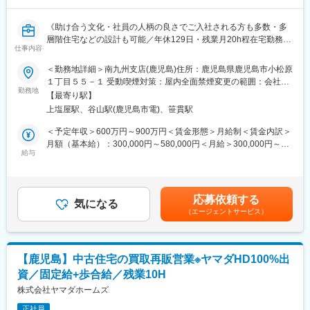
～３か月先輩社員の営業に同行しながら徐々に知識や経験を身に
(3)受注を獲得する
つけていただきます。
《助け合う文化・社員の人柄の良さでご入社される方も多数・多
～～ 土地活用の提案って？ ～～
層階住宅などの設計も可能／年休129日・残業月20h程在宅勤務や
遊休地など、活用できていない土地に対しアパートやマンション
仕事内容
直行直帰可能と業界トップクラスのワークライフバランス！！ヒ
の提案をする仕事です。
アリング ～プランの作成やインテリア設計等一貫して担当！》
変更の範囲：会社の定める業務
＜勤務地詳細＞南九州支店(鹿児島)住所：鹿児島県鹿児島市小松原
街中にあるアパートやマンションはその土地およびマンションを
１丁目５５－１ 受動喫煙対策：屋内全面禁煙変更の範囲：会社の
所有しているオーナー様がいて、家賃収益を得ています。つまり
◎社風
勤務地
定める事業所
【土地を活用している】ということです。
【最寄り駅】
チームワークを大切にする社風。周りや顧客のためになることで
上塩屋駅、谷山駅(鹿児島市電)、笹貫駅
あれば積極的に情報共有&手を差し伸べる社員が多く、社風の良さ
■業務の特徴：
から入社する方も多数
＜予定年収＞600万円～900万円＜賃金形態＞月給制＜賃金内訳＞
・億単位の商材を提案する仕事となるので、長期的な関係性構築
高い定着率も特徴です(例：新卒入社定着率は92.0%・平均勤続年
月額（基本給）：300,000円～580,000円＜月給＞300,000円～
が必要となります
数：男性24年以上・女性17年以上)
給与
580,000円＜昇給有無＞有＜残業手当＞有＜給与補足＞※月給＋賞
・知識も大事ですが「人として」がとても大事な仕事です
与賃金はあくまでも目安の金額であり、選考を通じて上下する可
◎職場環境
能性があります。月給(月額)は固定手当を含めた表記です。
■正当な評価体制：
パナソニックをルーツにもつ当社ならではのコンプライアンス遵
社内の5人に1人が年収1000万円以上と給与UPが叶う仕事です。
応募依頼する
守で安心の職場環境。育休取得や福利厚生も充実！（男性78％・
気になる
契約金額は数億円になるため、大きなインセンティブが支給され
（エージェントサービス）
女性100%・産後職場復帰率97%以上）
ることが高年収の理由です。
時短勤務でも評価基準は同様のため、６時間勤務でも年収1,000万
◎働き方
円が目指せます。
・直行直帰や在宅勤務が可能！
【鹿児島】中古住宅の買取再販営業※ヤマダHD100%出
残業：月20h程・繁忙期も30~40h程と業界の中でもトップクラス
■時短勤務×営業でも活躍できる理由：
資／固定給+歩合給／残業10H
に働き方！
土地活用営業は「長時間労働」「飛び込み中心」という印象を持
※パナソニック系列でコンプライアンスの順守・積極的なDX推進
株式会社ヤマダホームズ
たれがちですが、当社では計画性を重視した営業活動を行ってい
等も行い、業界でトップクラスの働き方を実現！
ます。勤務時間に制約があることを前提に役割設計を行い、成果
正社員