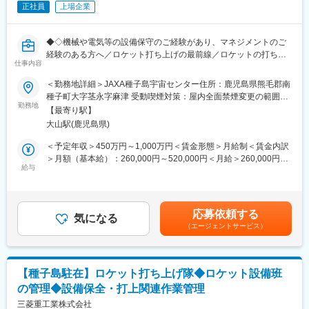
可能です。
正社員
上場企業
そんな中住宅業界で伝統を培ってきたヤマダ・エスバイエルホー
ムとヤマダ・ウッドハウスが2018年10月に合併し、ヤマダホーム
変更の範囲：会社の定める業務
ズが誕生。2021年2月1日にヤマダホールディングス内のヤマダレ
◆◇機械や電気等の設備保守のご経験があり、マネジメントのご
オハウスが合併したことにより、年間約4000棟を販売する住宅会
経験のある方へ／ロケット打ち上げの最前線／ロケットの打ち上
社となりました。
仕事内容
げ成功および設備維持が主なミッション／宇宙開発に携われる／
中古住宅の買取再販の部門においてもこの2年で15店舗を立ち上
フレックス◆◇
＜勤務地詳細＞JAXA種子島宇宙センター住所：鹿児島県熊毛郡南
げ仕組みづくり、テストマーケティング、エリアマーケティング
種子町大字茎永字麻津 受動喫煙対策：屋内全面禁煙変更の範囲：
が完了しました。
■業務内容
勤務地
会社の定める事業所（リモートワーク含む）
＜同社の強み＞
【最寄り駅】
JAXA種子島宇宙センターにおいて、ロケット打ち上げ隊
同社はヤマダホールディングスのグループシナジーを生かしたス
大山駅(鹿児島県)
（MILSET）に所属し、ロケット設備組立グループの電気・機構推
マートハウス（太陽光発電システム、蓄電池搭載のエネルギーマ
進・計画チームの管理業務をお任せします。
＜予定年収＞450万円～1,000万円＜賃金形態＞月給制＜賃金内訳
ネジメントを行うエコ住宅）や、災害に強い家NEXIS（電気・飲
入社後はOJT研修を通じて各チームの業務を習得していただきま
＞月額（基本給）：260,000円～520,000円＜月給＞260,000円～
料水を自給自足する新発想住宅）を展開しています。近年住宅業
す。
給与
520,000円＜昇給有無＞有＜残業手当＞有＜給与補足＞※経験・能
界ではNEXISは、地球温暖化や自然災害（台風・地震・大雪）が
力・年齢を考慮の上、当社規定により支給いたします。■昇給：年
多発する昨今、住宅業界において注目を浴びています。
その後は、ロケット設備組立グループのグループリーダーとして
1回■賞与：年2回賃金はあくまでも目安の金額であり、選考を通
ご活躍いただくことを想定しています。
じて上下する可能性があります。月給(月額)は固定手当を含めた表
変更の範囲：無
応募依頼する
気になる
記です。
（エージェントサービス）
■業務詳細
【1.電気チームの業務】
・手順書の作成
・打ち上げ関連電力設備（変電所、UPS、配電盤）の保守運用
【種子島駐在】ロケット打ち上げ隊◆ロケット設備班
・自動制御系、計測信号、遠隔監視系の保守計画策定および実行
の管理◆設備保全・打上関連作業管理
・電気設備トラブル発生時の障害対応および再発防止策の立案
・打ち上げ時の電源系統切替、カウントダウン支援（電気系作業
三菱重工業株式会社