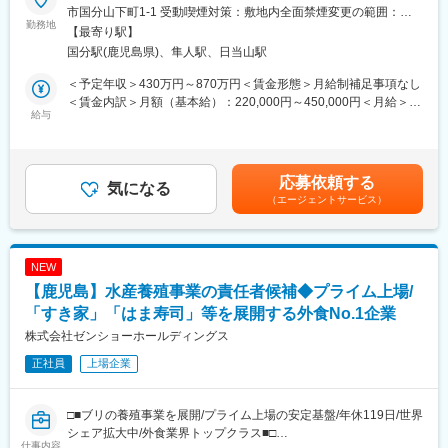
■切削加工
市国分山下町1-1 受動喫煙対策：敷地内全面禁煙変更の範囲：会
＜魅力＞
焼成前のセラミック圧粉体に対し、工作機械を用いた複雑形状の
勤務地
社の定める事業所
【最寄り駅】
◎エンジニアとしての市場価値向上が年収に直結する評価制度
加工を行います。
国分駅(鹿児島県)、隼人駅、日当山駅
（年収1000万円越えの現役エンジニアも在籍）
【主な業務内容】
◎年間1040回のエンジニア主催技術勉強会で圧倒的成長環境
・工作機械による切削加工
＜予定年収＞430万円～870万円＜賃金形態＞月給制補足事項なし
◎業界や職種を超えたメイテックの仲間とつながり自主勉強会も
・加工条件の設定、調整
＜賃金内訳＞月額（基本給）：220,000円～450,000円＜月給＞
含め技術力を研鑽可能
・寸法測定、品質確認
給与
220,000円～450,000円＜昇給有無＞有＜残業手当＞有＜給与補足
◎最先端の技術情報を知る担当営業とともに身に着けるべき技術
・設備の日常点検、保守
＞※給与詳細は経験・能力・前職給与等を踏まえて決定します。■
や経験すべき業界を考え、キャリアを形成できる戦略的ローテー
■研削加工
昇給：年1回■賞与：年2回賃金はあくまでも目安の金額であり、
ション制度
焼成後のセラミック製品を、工作機械を用いて超高精度に研削加
選考を通じて上下する可能性があります。月給(月額)は固定手当を
応募依頼する
◎配属先メーカーの現場新入社員OJT・技術指導を担うほどの技
工します。
気になる
含めた表記です。
術力への圧倒的信頼
（エージェントサービス）
【主な業務内容】
◎技術単価平均5881円のハイレベルなPJTを担当可能
・マシニングセンタを用いた高精度加工
◎上流工程PJTが約90%
・加工条件の最適化
・精密測定、品質確認
NEW
変更の範囲：会社の定める業務
・設備の日常点検、保守
【鹿児島】水産養殖事業の責任者候補◆プライム上場/
■このポジションの魅力
「すき家」「はま寿司」等を展開する外食No.1企業
・世界トップレベルの精密セラミック製品の製造に携われます。
株式会社ゼンショーホールディングス
・μmオーダーの加工など、高度な専門技能を身につけられます。
正社員
上場企業
・工作機械や精密測定機器を活用した、最先端のものづくりに挑
戦できます。
・セラミック加工未経験でも、金属加工などの経験を活かして活
□■ブリの養殖事業を展開/プライム上場の安定基盤/年休119日/世界
躍できます。
シェア拡大中/外食業界トップクラス■□
仕事内容