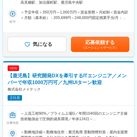
高見橋駅、加治屋町駅、鹿児島中央駅
、職種・階層に応じた研修の実施など充実したキャリア形成支援
と、未経験から営業として成長できる環境です。
制度を整えております。
＜予定年収＞350万円～1,000万円＜賃金形態＞月給制＜賃金内訳
■業務内容
＞月額（基本給）：205,699円～248,000円固定残業手当/月：
■施工実績：
無料の床下調査やハウスメンテナンスをご案内していただきま
給与
48,750円～58,776円（固定残業時間30時間0分/月）超過した時間
虎の門ヒルズや羽田国際ターミナルビル、中之島フェスティバル
す。興味を持ってくださったお客様宅で床下調査を行ない、現状
外労働の残業手当は追加支給＜月給＞254,449円～306,776円（一
タワー、シンガポールのマリーナベイサンズなどの有名施設の実
報告と必要な対策のご提案を行います。
律手当を含む）＜昇給有無＞有＜残業手当＞有＜給与補足＞■業績
績が多数ございます。
給■定期給与改定：年1回（4月）■賞与：年2回（7月・12月）※昨
応募依頼する
【仕事の流れ】
気になる
年度実績：約2カ月分×2回■インセンティブ 2025年月間最高イン
■当社の特徴：
（エージェントサービス）
1．木造一軒家を対象にご訪問し、無料床下調査のご案内
センティブ：2,300,250円（5月）賃金はあくまでも目安の金額で
創業以来70期連続黒字を継続する安定性を誇り、「地域冷暖房シ
2．床下調査の実施
あり、選考を通じて上下する可能性があります。月給(月額)は固定
ステム」で業界No.1のシェアを獲得しています。虎の門ヒルズや
3．調査結果の報告
手当を含めた表記です。
羽田国際ターミナルビル、中之島フェスティバルタワー、シンガ
4．具体的な対策・メンテナンスのご提案→クロージング
NEW
ポールのマリーナベイサンズなどの有名施設の実績が多数ござい
5 ご納得いただけた内容にてご成約
ます。
【鹿児島】研究開発DXを牽引するITエンジニア／メン
6．技術職への引継ぎ
バーで年収1000万円可／九州UIターン歓迎
変更の範囲：会社の定める業務
＜インセンティブを含む年収例＞
株式会社メイテック
・実績に応じて毎月給与に反映します。
正社員
経験・年齢に関わらず早期で年収800万も可能です！
（）内は年間インセンティブ額
926万円（ 478万円） 入社3年目 37歳
～上流工程90%／プライム上場G／年間1040回のエンジニア主催
911万円（ 379万円） 入社5年目 53歳
技術勉強会で圧倒的成長環境／年休124日～
713万円（ 292万円） 入社4年目 36歳
仕事内容
630万円（ 236万円） 入社2年目 51歳
■業務内容：
605万円（ 210万円） 入社2年目 27歳
＜勤務地詳細＞勤務地住所：鹿児島県 受動喫煙対策：屋内全面禁
研究開発部門や設計・評価部門と直接連携し、研究所全体のIT活