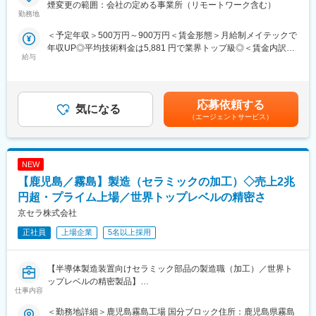
車体構造や内外装部品を中心とした研究開発フェーズの機械設計
煙変更の範囲：会社の定める事業所（リモートワーク含む）
＜魅力＞
を担当し、構想設計・基本設計を主軸に技術検討をリードしま
勤務地
◎エンジニアとしての市場価値向上が年収に直結する評価制度
す。研究テーマや車両コンセプトに基づき、軽量化・剛性・安全
＜予定年収＞500万円～900万円＜賃金形態＞月給制メイテックで
（年収1000万円越えの現役エンジニアも在籍）
性・生産性を考慮した構造提案を行い、評価部門や実験部門と連
年収UP◎平均技術料金は5,881 円で業界トップ級◎＜賃金内訳＞
◎年間1040回のエンジニア主催技術勉強会で圧倒的成長環境
携しながら試作・評価・設計改善を推進。設計レビューを通じて
給与
月額（基本給）：269,000円～400,000円＜月給＞269,000円～
◎業界や職種を超えたメイテックの仲間とつながり自主勉強会も
若手設計者の技術指導も担い、研究所全体の設計力向上に貢献し
400,000円＜昇給有無＞有＜残業手当＞有＜給与補足＞■賞与：年
含め技術力を研鑽可能
ます。量産設計とは異なる研究開発ならではの自由度の高い設計
2回（6､12月）賃金はあくまでも目安の金額であり、選考を通じ
◎最先端の技術情報を知る担当営業とともに身に着けるべき技術
環境で、次世代車両・モビリティの基盤技術づくりを担う役割が
て上下する可能性があります。月給(月額)は固定手当を含めた表記
や経験すべき業界を考え、キャリアを形成できる戦略的ローテー
期待されます。
応募依頼する
気になる
です。
ション制度
（エージェントサービス）
◎配属先メーカーの現場新入社員OJT・技術指導を担うほどの技
【開発環境】
術力への圧倒的信頼
Linux／Windows、Python、Java、C#、SQL、クラウド
◎技術単価平均5881円のハイレベルなPJTを担当可能
（AWS/Azure）、データベース設計、Git、CI/CD、業務システム
◎上流工程PJTが約90%
NEW
■組織構成：
【鹿児島／霧島】製造（セラミックの加工）◇売上2兆
変更の範囲：会社の定める業務
5～10名規模のチーム。週1回以上の定例MTG、随時レビュー。研
円超・プライム上場／世界トップレベルの精密さ
究者・管理職との直接折衝が多く、技術と業務をつなぐ役割
京セラ株式会社
■得られる経験：
正社員
上場企業
5名以上採用
・大手自動車メーカーでの安定した開発環境です。
・研究開発DXの中核メンバーとして活躍できます。
・技術選定・アーキテクチャ検討など裁量が大きいです。
【半導体製造装置向けセラミック部品の製造職（加工）／世界ト
・若手育成・チームビルディングにも関われます。
ップレベルの精密製品】
仕事内容
・将来的にはPM・IT企画・DX推進ポジションへの展開も可能で
ご経験・適性に応じて、以下いずれかの業務をご担当いただきま
す。
す。
＜勤務地詳細＞鹿児島霧島工場 国分ブロック住所：鹿児島県霧島