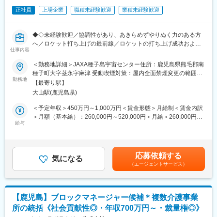
者）
正社員
上場企業
職種未経験歓迎
業種未経験歓迎
・JAXA（宇宙航空研究開発機構）および関連部門との技術調整、
安全審査会議などへの対応
◆◇未経験歓迎／協調性があり、あきらめずやりぬく力のある方
【2.機構・推進チームの業務】
へ／ロケット打ち上げの最前線／ロケットの打ち上げ成功および
・手順書の作成
仕事内容
設備維持が主なミッション／宇宙開発に携われる◆◇
・打ち上げスケジュールに基づく、燃料充填、推進系統の点検、
＜勤務地詳細＞JAXA種子島宇宙センター住所：鹿児島県熊毛郡南
構造体の組立・点検などの作業計画立案および実行
■業務内容
種子町大字茎永字麻津 受動喫煙対策：屋内全面禁煙変更の範囲：
・各サブシステム（推進、構造、空調など）担当チームとの調整
JAXA種子島宇宙センターのロケット打ち上げ隊（MILSET）に所
勤務地
会社の定める事業所（リモートワーク含む）
および工程管理
【最寄り駅】
属し、ロケット設備班における電気・機構推進・計画チームの管
・JAXA（宇宙航空研究開発機構）および関連部門との技術調整、
大山駅(鹿児島県)
理業務を担っていただきます。
安全審査会議などへの対応
＜予定年収＞450万円～1,000万円＜賃金形態＞月給制＜賃金内訳
・ロケット本体の機体構造部・段間結合部ならびに推進システム
・ロケット打ち上げ作業および打ち上げ準備作業を担当するロケ
＞月額（基本給）：260,000円～520,000円＜月給＞260,000円～
の地上機能確認
ット設備班業務
給与
520,000円＜昇給有無＞有＜残業手当＞有＜給与補足＞※経験・能
・打ち上げで使用する地上支援設備の保守、更新、性能確認
・ロケット打ち上げに使用する設備の保全業務
力・年齢を考慮の上、当社規定により支給いたします。■昇給：年
・高圧ガス配管、圧力容器などの耐圧試験、リーク試験、定期点
1回■賞与：年2回賃金はあくまでも目安の金額であり、選考を通
検
■募集背景
じて上下する可能性があります。月給(月額)は固定手当を含めた表
応募依頼する
世界的な打ち上げ需要の増大により、日本の基幹ロケットである
気になる
記です。
【3.計画チームの業務】
（エージェントサービス）
H3ロケットについても打ち上げ機数の増加が求められています。
・ロケット射点整備、試験、打ち上げスケジュール全体の統合管
そのため、当該業務を担う人員体制の強化を図っています。
理
・JAXAおよび社内関係部署（名古屋・神戸の開発拠点など）との
■働き方
調整
【鹿児島】ブロックマネージャー候補＊複数介護事業
原則として、種子島宇宙センター内の事務所勤務となります。
・作業計画書および安全作業手順書の承認・レビュー
所の統括《社会貢献性◎・年収700万円～・裁量権◎》
・打ち上げ後のレビュー会議およびPDCA推進