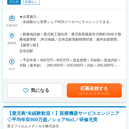
■就業環境：
正社員
転勤なし
年間休日120日、残業は月10～20時間程度と働きやすい環境が整
っております。
★企業魅力：
・未経験から世界シェアNO3メーカーにチャレンジできる
■福利厚生：
仕事内容
・年間売上10兆円以上の成長企業
住宅手当、子ども同伴勤務制度、半日・時間単位有給休暇制度な
・福利厚生が日本の上場企業並みに充実
ど福利厚生の充実度向上を図り、従業員が健康で安心して働ける
＜勤務地詳細＞鹿児島工場住所：鹿児島県鹿屋市川西町3949-3 勤
環境の整備への取り組みをより一層積極的、継続的に推進してま
務地最寄駅：JR日南線／志布志駅受動喫煙対策：屋内全面禁煙変
施設管理チームは、工場建物全体、空気圧縮機、空調、および工
いります。
勤務地
更の範囲：会社の定める事業所
【最寄り駅】
場内のその他の工場建物の保守と管理を主導します。長期的な保
志布志駅
守、修理、更新計画の策定を通じて、エネルギー効率、職場環
■当社について：
境、従業員エクスペリエンスを改善しながら、建物の改修、受変
「日本の家は高すぎる」。今から20数年前、創業者の玉木康裕が
＜予定年収＞400万円～800万円＜賃金形態＞月給制＜賃金内訳＞
電設備の更新などの大規模プロジェクトを主導します。
アメリカを訪れたときに感じたこの想いこそ、タマホームの原点
月額（基本給）：260,000円～530,000円＜月給＞260,000円～
です。注文住宅事業を中核として、戸建分譲事業、リフォーム事
給与
530,000円＜昇給有無＞有＜残業手当＞有＜給与補足＞■経験、年
■業務内容：
業、集合住宅事業、マンション事業、保険代理店業、家具・イン
齢等により考慮します。■季節手当として、夏と冬の時期に2ヶ月
工場建屋に関わる各種設備（電気、空調、ユーティリティ等）の
テリアなどの周辺事業にも取り組んでいます。新築住宅着工件数
分ずつ（年間4ヶ月）、固定の手当を支払います。※昇給：年1
保守・管理をお任せ致します。
No.1を目指し成長を続けています。
回 ※賞与：年2回賃金はあくまでも目安の金額であり、選考を通
応募依頼する
気になる
じて上下する可能性があります。月給(月額)は固定手当を含めた表
（エージェントサービス）
■詳細：
変更の範囲：会社の定める業務
記です。
・特別高圧変電設備の点検および保守、工場内のコンプレッサ
ー、空調等の保守管理
・工場建物の保守管理
【鹿児島*未経験歓迎！】医療機器サービスエンジニア
◇平均年収900万超／シェアNo1／研修充実
■就業環境について：
・年間休日128日、平均残業20h以下、フレックス制度
富士フイルムメディカル株式会社