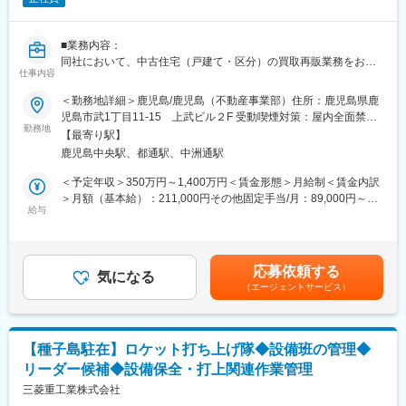
基準も明確です。時短勤務でも重要な提案を任され、正当に評価
【同社ならではの特徴】
される環境が整っています。
昨今特に需要の大きい都市部向けの商品として、工業化住宅では
■業務内容：
業界初となる９Ｆ建てまで対応可能な多層階住宅を用意しており
■入社後のミッション：
同社において、中古住宅（戸建て・区分）の買取再販業務をお任
ます。特に都心部では低層階は商業・飲食など、中層は賃貸住宅
仕事内容
いきなりやってきた方に大切な土地を任せられないため、まずは
せします。仲介会社への情報収集、売却希望の中古住宅を仕入
やオフィス、高層階はオーナー自宅といった、複合的な利用用途
関係性構築からがスタートです。
れ、再販を行っていただきます。担当エリアに関しましては店舗
＜勤務地詳細＞鹿児島/鹿児島（不動産事業部）住所：鹿児島県鹿
を持つ建物をプランニングすることが求められますので、これま
その土地への想い入れ、今後への悩みについて、話を「聞く」こ
から通える範囲となっておりますので、出張は滅多にございませ
児島市武1丁目11-15 上武ビル２F 受動喫煙対策：屋内全面禁煙
での経験を元に様々なタイプの物件を設計することが可能です。
とが大切なお仕事です。
ん。
勤務地
変更の範囲：本文参照
【最寄り駅】
■ノルマ・インセンティブについて：
【業務内容】
鹿児島中央駅、都通駅、中洲通駅
変更の範囲：会社の定める業務
個人単位のノルマはございませんが、目標設定はございます。目
・主に当社の主力商品である戸建住宅の設計業務を担当していた
標の達成度に応じて昇格降格などの待遇があります。
＜予定年収＞350万円～1,400万円＜賃金形態＞月給制＜賃金内訳
だきます。
インセンティブは粗利に対して発生する制度となっております。
＞月額（基本給）：211,000円その他固定手当/月：89,000円～
・都市部においては、複合利用目的にも活用可能な最大９階建て
詳細についてはご面接内でご説明させていただきます。
給与
789,000円＜月給＞300,000円～1,000,000円＜昇給有無＞有＜残
まで可能な『多層階住宅：ビューノ』を担当いただくケースもご
■就業環境：
業手当＞有＜給与補足＞※給与詳細は経験・能力等を踏まえて決定
ざいます。
シフト制の導入により、ワークライフバランスを重視した柔軟な
します※月給の他、歩合給・資格手当（例：宅地建物取引士）あり
働き方が可能です。またノー残業DAYを設定し、残業削減・労働
■昇給：年1回■賞与：年2回(7月・12月)賃金はあくまでも目安の
【詳細】
応募依頼する
環境の改善に取り組んでおりプライベートの時間も確保しつつご
気になる
金額であり、選考を通じて上下する可能性があります。月給(月額)
設計者としてお客様に直接ニーズをヒヤリングするところから、
（エージェントサービス）
就業頂けます。その結果、月平均残業時間は10時間に収められて
は固定手当を含めた表記です。
プラ
おります。USSサービスシステム
ンの作成やご提案書作成、インテリア設計まで設計に関する業務
■同社の歴史／強み：
を一貫してご担当頂きます。
＜同社の歴史＞
鉄骨系工業化住宅としてはきめ細やかな150mmピッチでの設計が
【種子島駐在】ロケット打ち上げ隊◆設備班の管理◆
住宅業界は地域密着型の地場工務店が圧倒的に多く、大手企業の
可能な構造体を持ち、敷地対応力、設計対応力に優れ、設計者と
リーダー候補◆設備保全・打上関連作業管理
占有率が低く、大手ハウスメーカー10社のシェアでも全体の30%
してお客様の理想のすまいを最大限活かす設計提案が可能です。
を満たしていません。しかし、近年は新築の着工棟数減少や後継
三菱重工業株式会社
これまでのご経験を元に様々なタイプの物件の設計をすることが
者問題において事業継続が難しく廃業される工務店も多いです。