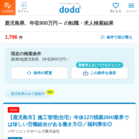
会員登録
ログイン
気になる
メニュー
鹿児島県、年収900万円～
の転職・求人検索結果
1,796
条件で並び替え
件
現在の検索条件
[勤務地]鹿児島県 [年収]900万円～
新着求人をいつでもチェック
条件の変更
この条件を保存
鹿児島県
のみで募集中
NEW
【鹿児島市】施工管理(住宅）年休127/残業26H/業界で
は珍しい労働組合がある働き方◎／福利厚生◎
パナソニックホームズ株式会社