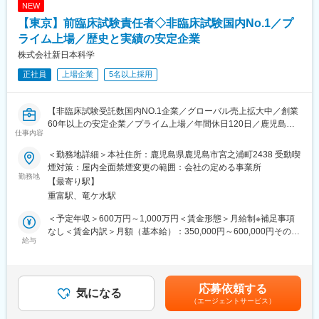
管理職へのステップアップも目指せます。
NEW
いる部署ですので、いろいろな経験を積んでいただけます。
【東京】前臨床試験責任者◇非臨床試験国内No.1／プ
■特徴/魅力
■企業の特徴/魅力
クライアントの近くで寄り添う主治医としての立場で、法人税の
ライム上場／歴史と実績の安定企業
創業91年の信頼と実績を誇る当社は、鹿児島に根差し、地域に貢
申告業務だけでなく、様々な側面からクライアントをサポートし
献する建築を手掛けています。働く環境や待遇面も整備し、安心
株式会社新日本科学
ていただきます。
して長く活躍できる職場です。
正社員
上場企業
5名以上採用
組織再編、経営承継サポート、個人資産税等の幅広い税務アドバ
イスを通じて、クライアントの良き相談相手になることを目指し
変更の範囲：会社の定める業務
ていただきます。
【非臨床試験受託数国内NO.1企業／グローバル売上拡大中／創業
また、デロイト トーマツグループ内の公認会計士、コンサルタン
60年以上の安定企業／プライム上場／年間休日120日／鹿児島
ト等の多様な専門家と連携して業務提供する機会も多くありま
仕事内容
県”初”の「えるぼし」取得企業／福利厚生・ワークライフバランス
す。
充実】
クライアントは、ベンチャー企業から上場企業まで規模も業種も
＜勤務地詳細＞本社住所：鹿児島県鹿児島市宮之浦町2438 受動喫
様々で、クライアントの成長をサポートすることで、クライアン
煙対策：屋内全面禁煙変更の範囲：会社の定める事業所
■業務内容：
勤務地
トとともに成長できる、経営者から頼られるパートナーとなるこ
【最寄り駅】
前臨床の安全性試験（動物実験）の試験責任者としての業務をお
とができる仕事です。
重富駅、竜ケ水駅
任せします。（主に一般毒性試験）
・デロイト トーマツグループ内の広く深い専門知見・多様な経験
を保有するメンバーと協働し、ご自身のスキルや知見を磨ける環
＜予定年収＞600万円～1,000万円＜賃金形態＞月給制※補足事項
■当社について：
境があります。
なし＜賃金内訳＞月額（基本給）：350,000円～600,000円その他
当社は1957年、日本初の医薬品開発受託研究機関（CRO）として
給与
・地元の有力企業がクライアントの中心であり、地域経済への貢
固定手当/月：12,000円～120,000円＜月給＞362,000円～720,000
鹿児島に誕生しました。創業以来、前臨床試験受託事業を始め、
献を実感できます。
円＜昇給有無＞有＜残業手当＞有＜給与補足＞上記年収は目安値
臨床試験、トランスレーショナルリサ―チ、再生医療迄幅広く事
・比較的ワークライフバランスを取りやすく、リモートと出社の
であり、詳細は経験等を考慮し当社規定により決定します。■賞
業基盤を築いてきました。
ハイブリッドワークが浸透しています。
与：年4回（7月・10月・1月・5月） 賃金はあくまでも目安の金
応募依頼する
また、日本国内に留まらず、米国を中心としたグローバリゼーシ
気になる
額であり、選考を通じて上下する可能性があります。月給(月額)は
（エージェントサービス）
ョンを他社に先駆けていち早く成し遂げ、中国や東南アジアにも
変更の範囲：会社の定める業務
固定手当を含めた表記です。
現地法人を設立するなど、その総合力をさらに世界に向けて発信