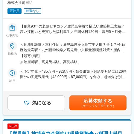
・都市部においては、複合利用目的にも活用可能な最大９階建て
株式会社前田組
まで可能な『多層階住宅：ビューノ』を担当いただくケースもご
正社員
転勤なし
ざいます。
【DXへの取り組み】
【創業93年の老舗ゼネコン／鹿児島密着で幅広い建築施工実績／
当社ではいち早く「建設DX」の導入を進めています。
高い技術力と充実した福利厚生／年間休日120日・賞与5ヶ月分・
施工管理者全員にノートPC、i‐Pad、i-Phoneが貸与され、5大管
仕事内容
転勤なし】
理と顧客管理に活用しています。
■業務概要
具体的には遠隔臨場（ウェアラブルカメラやネットワークカメラ
＜勤務地詳細＞本社住所：鹿児島県鹿児島市平之町７番１７号 勤
当社の建築施工管理職として、鹿児島県内の公共・民間建築現場
を活用し、離れた場所から施工管理を行う）やスマートフォンア
務地最寄駅：九州新幹線線／鹿児島中央駅受動喫煙対策：屋内喫
における施工管理全般をお任せします。
勤務地
プリを使ってお施主様や施工会社とコミュニケーションを取りな
煙可能場所あり変更の範囲：無
【最寄り駅】
工程・品質・安全・原価の管理業務に加え、職人や協力会社の手
がら工事を進めていきます。
加治屋町駅、高見馬場駅、高見橋駅
配、資材調達、クライアントとの打合せや価格交渉等の初期業務
から最終的には全ての管理をお任せします。
【研修制度】
＜予定年収＞485万円～928万円＜賃金形態＞月給制月給には26時
現場運営の中心的役割を担います。長期出張や転勤はなく、直行
当社独自の施工管理者の技術向上を目指した制度として、「建設
間分の固定残業代（48,000円～87,000円）を含み、超過分は別途
直帰も可能なため、ワークライフバランスを大切に働くことがで
給与
ステータス制度」を設けており、段階的な社内研修や各自の研鑽
支給します。＜賃金内訳＞月額（基本給）：230,000円～400,000
きます。
を通じて、より高いレベルの施工管理業務を行えるよう能力開発
円その他固定手当/月：30,854円～120,060円固定残業手当/月：
を行っていただける環境です。
48,000円～87,000円（固定残業時間26時間0分/月）超過した時間
■業務詳細
外労働の残業手当は追加支給＜月給＞308,854円～607,060円（一
応募依頼する
・建築現場の工程、品質、安全、原価管理
気になる
変更の範囲：会社の定める業務
律手当を含む）＜昇給有無＞有＜残業手当＞有＜給与補足＞■昇
（エージェントサービス）
・協力会社や職人、資材の手配・調整
給：年1回（4月）■賞与：年2回(7・11月／前年度実績5.0か月分)
・クライアントとの打合せ、価格交渉
賃金はあくまでも目安の金額であり、選考を通じて上下する可能
・測量機器（レベル・トランシット）を用いた現場作業
性があります。月給(月額)は固定手当を含めた表記です。
・各種書類作成（Excel・Word）、図面作成（JWCAD）
NEW
・業務の進捗管理やアフターフォロー
【鹿児島】地域有力企業向け税務業務◆～税理士科目