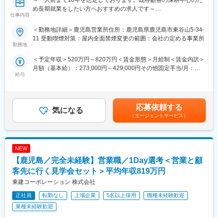
～一人前まで10年を想定しております。既存顧客の深耕中心のた
土地を資産化し地主様やご家族様の将来の安心をサポートするだ
め長期就業をしたい方へおすすめの求人です～
仕事内容
けでなく、地域住民の方に安全な住環境を提供できる、やりがい
～超大型案件からご家庭まで！実は身近な水インフラの心臓部
のあるお仕事です。
「ポンプ」のトップメーカーでの営業職／未経験から挑戦可能／
＜勤務地詳細＞鹿児島営業所住所：鹿児島県鹿児島市東谷山5-34-
年間休日121日・土日祝休み・手厚い福利厚生で働きたいあなた
11 受動喫煙対策：屋内全面禁煙変更の範囲：会社の定める事業所
＜新人営業の主なミッション＞
に～
勤務地
大切な土地をお任せいただくためにも、まずは関係性構築からス
＜予定年収＞520万円～820万円＜賃金形態＞月給制＜賃金内訳＞
タートです。
■職務概要
月額（基本給）：273,000円～429,000円その他固定手当/月：
その土地への想い入れ、今後への悩みについて、話を「聞く」こ
水(液体)を動かす機械=ポンプ。
給与
21,000円＜月給＞294,000円～450,000円＜昇給有無＞有＜残業手
とが大切です。
水インフラを支える法人営業（ルート営業）をお任せいたしま
当＞有＜給与補足＞【年収例】580万円 入社5年目 27歳(月給
実際に提案フェーズになったら、先輩営業と最適な建築・運営プ
す。
320,000円＋賞与その他)680万円 入社10年目 32歳 家族あり(月給
ランを考え、一緒に提案をしていきます。
380,000円＋賞与820万円 入社15年目 37歳 家族あり(月給450,000
＜業務詳細＞
応募依頼する
気になる
円＋賞与その他)■昇給：年1回（4月）■賞与：年2回（6･12月）賃
■1day選考会：
（1）大型案件を含む新規案件の受注・提案
（エージェントサービス）
金はあくまでも目安の金額であり、選考を通じて上下する可能性
配属予定支店にて【職場見学（先輩社員の営業に同行）と支店長
既にお取引のあるお客様で新たに生まれる新規案件に関して同社
があります。月給(月額)は固定手当を含めた表記です。
による面接】を実施します。
のポンプを提案し受注につなげる業務です。案件は多岐にわた
配属予定支店の雰囲気や実際の仕事内容を直接見ることができ、
り、例としては誰もが知る大型建造物や有名スタジアム、マンシ
理解を深めたうえで入社判断をいただけます。
NEW
ョンやビル・個人住宅など幅広くあります。提案先顧客：給排水
衛生設備会社・防災設備会社、ゼネコン、設計事務所、ボーリン
【鹿児島／完全未経験】営業職／1Day選考＜営業と顧
■サポート体制：
グ業者、商社など。
客先に行く見学会セット＞平均年収819万円
◇新入社員研修：入社後約2週間
東建コーポレーション 株式会社
◇スキルアップ研修：年間100時間（毎日30分）
（2）既存の更新、修繕対応
◇営業AIツールの導入 など
100年以上の歴史あるメーカーなので、過去多数のポンプを納品
正社員
転勤なし
上場企業
5名以上採用
職種未経験歓迎
しています。
業種未経験歓迎
■当社について：
修繕や更新案件も多く、売上につながります。
土地活用提案から設計・施工、「ホームメイト」運営まで手がけ