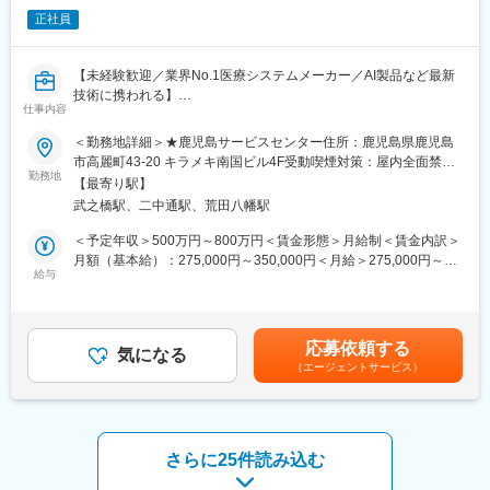
・住宅手当、家族手当、通勤手当、育児手当、確定拠出年金有
正社員
・社員向けイベントが豊富で温かみのあるカルチャー
・社員食堂あり
【未経験歓迎／業界No.1医療システムメーカー／AI製品など最新
■日本モレックスについて
技術に携われる】
日本モレックスは、主力製品であるコネクター分野において、世
仕事内容
医療現場を支える「サービスエンジニア」に挑戦したい方募集！
界2,000社超の競合が存在する中で世界トップクラスの売上規模を
これまでのご経験を、医療機器の設置・保守に活かせます。
＜勤務地詳細＞★鹿児島サービスセンター住所：鹿児島県鹿児島
誇り、業界全体でも稀少な年平均5～7％の長期成長率を安定的に
PACS（医療用画像管理システム）やCT・MRIなどの高度な機器
市高麗町43-20 キラメキ南国ビル4F受動喫煙対策：屋内全面禁煙
維持してきたグローバルメーカーです。特に、同社はあらゆる電
を扱い、病院の診断を支える重要な仕事です。最新のAI技術やネ
勤務地
変更の範囲：会社の定める事業所（リモートワーク含む）
気・電子製品に不可欠なコネクター市場において世界No.3のシェ
【最寄り駅】
ットワークシステムにも関わるため、ITスキルも身につきます。
アを有し、スマートフォン、自動車、医療機器、産業機器など多
武之橋駅、二中通駅、荒田八幡駅
■PACSとは
様な市場を支える基盤企業として確固たる地位を築いています。
レントゲン、CT、MRIなどで撮影したデジタルデータを保存・管
＜予定年収＞500万円～800万円＜賃金形態＞月給制＜賃金内訳＞
また、外資系でありながら福利厚生は日本の上場企業水準で整備
理・共有するシステム
月額（基本給）：275,000円～350,000円＜月給＞275,000円～
されており、住宅手当・社宅制度・退職金制度など支援制度も充
https://www.fujifilm.com/jp/ja/healthcare/healthcare-it/it-
給与
350,000円＜昇給有無＞有＜残業手当＞有＜給与補足＞【年収
実。「人を大切にする」文化を重視し、360度評価や明確なフィ
imaging/enterprise-pacs
例】・28歳/520万円(入社3年・経験6年、手当含)：月給32万円・
ードバック文化など、成果と成長を両立できる日本的・安定志向
■業務概要
30歳/650万円(入社6年・経験10年、手当含)：月給33万円・35
の企業風土が根付いている点も、大きな魅力となっています。
医療機器、医療画像処理機器、医療画像ネットワークシステムの
歳/750万円(入社8年・経験11年、手当含)：月給37万円賃金はあく
応募依頼する
設置および医療機関への保守サポートを担当する業務です。主に
気になる
までも目安の金額であり、選考を通じて上下する可能性がありま
変更の範囲：会社の定める業務
（エージェントサービス）
医用画像処理機器、医用画像ネットワークシステムの設置、立ち
す。月給(月額)は固定手当を含めた表記です。
上げ、定期点検、トラブルシューティングなどの技術サポートを
行います。
■研修制度
入社後は、小田原の研修センターにて、機械の解体・組み立てな
さらに25件読み込む
どの基礎技術を学び、先輩社員とのOJTを通じて、現場での実務
に慣れていただきます。上記のとおり実機を用いたトレーニング