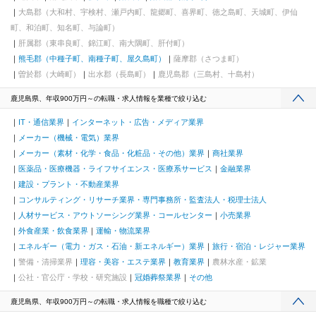
大島郡（大和村、宇検村、瀬戸内町、龍郷町、喜界町、徳之島町、天城町、伊仙
町、和泊町、知名町、与論町）
肝属郡（東串良町、錦江町、南大隅町、肝付町）
熊毛郡（中種子町、南種子町、屋久島町）
薩摩郡（さつま町）
曽於郡（大崎町）
出水郡（長島町）
鹿児島郡（三島村、十島村）
鹿児島県、年収900万円～の転職・求人情報を業種で絞り込む
IT・通信業界
インターネット・広告・メディア業界
メーカー（機械・電気）業界
メーカー（素材・化学・食品・化粧品・その他）業界
商社業界
医薬品・医療機器・ライフサイエンス・医療系サービス
金融業界
建設・プラント・不動産業界
コンサルティング・リサーチ業界・専門事務所・監査法人・税理士法人
人材サービス・アウトソーシング業界・コールセンター
小売業界
外食産業・飲食業界
運輸・物流業界
エネルギー（電力・ガス・石油・新エネルギー）業界
旅行・宿泊・レジャー業界
警備・清掃業界
理容・美容・エステ業界
教育業界
農林水産・鉱業
公社・官公庁・学校・研究施設
冠婚葬祭業界
その他
鹿児島県、年収900万円～の転職・求人情報を職種で絞り込む