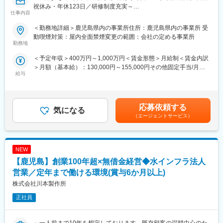
長しています。
祝休み・年休123日／研修制度充実～
世界の飢餓人口8億2,100万人（約9人に1人）といわれる今、「世
仕事内容
界中の人々に安全でおいしい食を手軽な価格で提供する」を企業
＼＼ここが魅力／／
＜勤務地詳細＞鹿児島県内の事業所住所：鹿児島県内の事業所 受
理念として、
◎業界トップレベルのインセンティブ制度で高年収社員多数！
動喫煙対策：屋内全面禁煙変更の範囲：会社の定める事業所
原材料の調達から製造・加工、物流、販売までの全てを自社管理
社内の5人に1人が年収1000万円以上、2人に1人が700万以上で
勤務地
下で行う独自の「MMD（マス・マーチャンダイジング・システ
す。契約金額は数億円になるため、大きなインセンティブが支給
ム）」を構築し、食料の偏在を無くし供給の絶えない持続可能な
＜予定年収＞400万円～1,000万円＜賃金形態＞月給制＜賃金内訳
されることが高年収の理由です。実績連動型の評価制度でスピー
仕組み作りを行っております。
＞月額（基本給）：130,000円～155,000円その他固定手当/月：
ド出世も目指せます。
給与
55,000円固定残業手当/月：78,000円～100,000円（固定残業時間
◎知識・経験ゼロでも安心！手厚いサポート体制
■社風：
60時間0分/月）超過した時間外労働の残業手当は追加支給＜月給
税務や建築などの基礎知識を習得できる研修があるほか、先輩社
「どこまで自分が関わるか」という気持ち次第で担当業務の幅が
＞263,000円～310,000円（一律手当を含む）＜昇給有無＞有＜残
員の営業に同行し、訪問時のマナーから指導してもらいます。
変わってくる風土があります。年功序列ではなく、職位に関係な
業手当＞有＜給与補足＞年収650万円（月給31万円＋成果給＋賞
実際に現事業所長の2人に1人が営業職「以外」からの転職者で
応募依頼する
気になる
く意見を取り入れる組織風土です。
与）／入社1年目 メンバー年収841万円（月給42万円＋成果給＋
す。
（エージェントサービス）
賞与）／入社2年目 メンバー年収1,156万円（月給56万円＋成果給
◎ワークライフバランスを実現可能
■出向先：
＋賞与）／入社5年目 メンバー賃金はあくまでも目安の金額であ
効率的な営業活動を追求し、平均残業は月15h程度。日月祝休
株式会社マリックス（はまち・ぶり養殖事業、漁場展開）
り、選考を通じて上下する可能性があります。月給(月額)は固定手
み・年休123日・転勤無しと働きやすい環境です。
当を含めた表記です。
NEW
『くるみん』認定もされており、女性も安心して長期就業が可能
です。
【鹿児島】創業100年超×無借金経営◆水インフラ法人
営業／定年まで働ける環境(賞与6か月以上)
■仕事内容：
株式会社川本製作所
土地オーナーが所有する資産に対し、最適な土地活用の事業を提
案するコンサルティング営業です。
正社員
土地の所有者様に対し土地の利用状況やお困りごとをお伺いし、
賃貸マンション・アパートを建てることによる節税・収入・資産
継承等をご提案します。