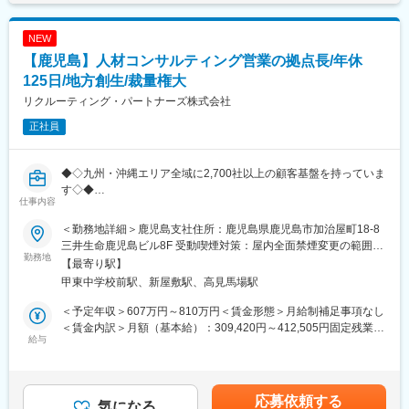
し続けています。
NEW
変更の範囲：会社の定める業務
【鹿児島】人材コンサルティング営業の拠点長/年休
125日/地方創生/裁量権大
リクルーティング・パートナーズ株式会社
正社員
◆◇九州・沖縄エリア全域に2,700社以上の顧客基盤を持っていま
す◇◆
仕事内容
■業務内容：
＜勤務地詳細＞鹿児島支社住所：鹿児島県鹿児島市加治屋町18-8
拠点長として、当社や支社のファンになっていただける企業を増
三井生命鹿児島ビル8F 受動喫煙対策：屋内全面禁煙変更の範囲：
やすことがミッションです。将来的には支社の継続を目指し、利
勤務地
会社の定める事業所
【最寄り駅】
益の確保に注力しつつ、既存商品の発展や拠点独自の取り組みや
甲東中学校前駅、新屋敷駅、高見馬場駅
サービスの発展に取り組んでいただきます。
〇エリア拠点長や営業組織マネジャーなどの事業リーダーポジシ
＜予定年収＞607万円～810万円＜賃金形態＞月給制補足事項なし
ョンで、メンバーの組織マネジメントを担当していただきます。
＜賃金内訳＞月額（基本給）：309,420円～412,505円固定残業手
その後、キャリアを積んで経営幹部として全社事業戦略の遂行や
給与
当/月：140,580円～187,495円（固定残業時間55時間0分/月）超
統括マネジメントに携わっていただくことも期待しています。
過した時間外労働の残業手当は追加支給＜月給＞450,000円～
〇大切にしていることは、「顧客接点づくり」です。お客様にお
600,000円（一律手当を含む）＜昇給有無＞有＜残業手当＞有＜
会いし、そのお客様を必ず守ることを重視しています。顧客起点
給与補足＞※経験、能力を考慮し決定します。■給与改定・昇給昇
応募依頼する
のスタンスを大切にしています。
気になる