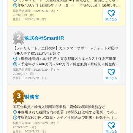
【フルリモート・完全在宅勤務OK】自宅など、全国どこでもあなたが働きやすい場所で働けます★転居を伴う転勤なし★全国47都道府県どこからでも応募OK【本社】東京都新宿区山吹町130番地の15 茜ビル2-A＜アクセス＞有楽町線「江戸川橋駅」、東西線「東西線」より徒歩10分※受動喫煙対策：あり
計します。
年収480万円（経験5年／リーダー） 年収400万円（経験3年／メンバー）
・大規模データセンターNW刷新（Cisco Nexus／VXLAN／
掲載予定期間：
EVPN）…トラフィック増大に対応し、3層構造からスパイン・リ
2026/6/18（木）
〜
2026/8/19（水）
ーフ型へ刷新。VXLANを用いた高帯域DCネットワークを構築し
気になる
更新日：
2026/6/18（木）
ます。
変更の範囲：会社の定める業務
株式会社SmartHR
【フルリモート／土日祝休】カスタマーサポート※チャット対応中
心◆人事労務SaaS”SmartHR"
＜勤務地詳細＞本社住所：東京都港区六本木3-2-1 住友不動産六本木グランドタワー勤務地最寄駅：東京メトロ南北線／六本木一丁目駅受動喫煙対策：屋内全面禁煙変更の範囲：会社の定める事業所（リモートワーク含む）
＜予定年収＞406万円～602万円＜賃金形態＞月給制＜賃金内訳＞月額（基本給）：212,480円～315,200円その他固定手当/月：5,000円固定残業手当/月：77,520円～114,800円（固定残業時間45時間0分/月）超過した時間外労働の残業手当は追加支給＜月給＞295,000円～435,000円（一律手当を含む）＜昇給有無＞有＜残業手当＞有賃金はあくまでも目安の金額であり、選考を通じて上下する可能性があります。月給(月額)は固定手当を含めた表記です。
掲載予定期間：
2026/6/29（月）
〜
2026/9/27（日）
気になる
更新日：
2026/6/29（月）
財務省
国家公務員／輸出入通関関係業務・密輸取締関係業務など
◆採用された税関管内の官署（本関又は管轄する署所）での勤務となります。採用後は、他の官署に転勤（含、住居を異にする転勤）することもあります。【参考】税関の管轄区域https://www.customs.go.jp/zeikan/zeikan-kankatsu.pdf【各税関の本関（本部）の所在地】・函館税関本関（北海道函館市海岸町24-4）・東京税関本関（東京都江東区青海2-7-11）・横浜税関本関（神奈川県横浜市中区海岸通1-1）・名古屋税関本関（愛知県名古屋市港区入船2-3-12）・大阪税関本関（大阪府大阪市港区築港4-10-3）・神戸税関本関（兵庫県神戸市中央区新港町12-1）・門司税関本関（福岡県北九州市門司区西海岸町1-3-10）・長崎税関本関（長崎県長崎市出島町1-36）・沖縄地区税関本関（沖縄県那覇市おもろまち2-1-1 6F）
年収約530万円／32歳・大卒／月例給及び期末・勤勉手当（東京都特別区勤務） ※上記モデル例は、参考であり、個人の経歴や業務内容等を踏まえての算定
掲載予定期間：
2026/7/23（木）
〜
2026/10/21（水）
気になる
更新日：
2026/7/23（木）