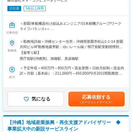
株式会社ＮＳ・コンピュータサービス
販売できる価格力が大きな強みです。
研修等、社員の資格取得をバックアップしています。さらに試験
・設計～引き渡しまで一連で担当
正社員
5名以上採用
の受験費用や通信教育の受講費用の会社負担、及び報奨金を支給
他メーカーでは営業・設計・積算等を分業して担当しています
する制度も設けています。資格保有者数は延べ約14,000人となっ
が、当社では引き渡しまで一貫して営業が携わります。
ており、社員の意識の高さが表れています。
そのため、設計や空間構築の専門知識も身に付きます
＜那覇/車載機器向け組込みエンジニア/日本精機グループ/ワーク
ライフバランス○＞
変更の範囲：会社の定める業務
仕事内容
変更の範囲：無
■業務内容：
＜勤務地詳細＞沖縄センター住所：沖縄県那覇市松山1-1-14 那覇
二輪／四輪の車載機器開発をメインに、C言語での組込み系ソフ
共同ビル9F勤務地最寄駅：ゆいレール線／県庁前駅受動喫煙対
トウェア開発を担当します。
勤務地
策：屋内全面禁煙
【最寄り駅】
なお業務の中心は、グループ会社の日本精機の取引先である自動
県庁前駅(沖縄県)、旭橋駅、美栄橋駅
車・バイクメーカー（自動車メータ、バイクのメータ）関連の開
発となります。
＜予定年収＞400万円～950万円＜賃金形態＞日給月給制＜賃金内
訳＞月額（基本給）：211,000円～450,000円/月20日間勤務想定
■業務詳細：
給与
＜想定月額＞211,000円～450,000円＜昇給有無＞有＜残業手当＞
主にC言語を使い、システム設計から開発、稼働テストを実施し
有＜給与補足＞■昇給：年1回（6月）■賞与：年2回（7月、12月）
ます。
※その他業績によって期末賞与あり賃金はあくまでも目安の金額で
・仕様作成、要求分析～設計～開発～テスト
あり、選考を通じて上下する可能性があります。月給(月額)は固定
応募依頼する
・業務プロセス改善と品質対応 など
気になる
手当を含めた表記です。
（エージェントサービス）
・顧客やパートナー会社（オフショア開発会社含む）との連絡窓
口 等
■ポジションの魅力：
【沖縄】地域産業振興・再生支援アドバイザリー ◆
◎自動車関連（メータ等の車載製品）に強みを持っており、それ
事業拡大中の新設サービスライン
ぞれ専門性のあるエンジニア複数人でチームプロジェクトを組