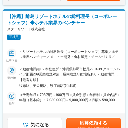
します。
安の金額であり、選考を通じて上下する可能性があります。月給
・その他業務
(月額)は固定手当を含めた表記です。
現地・役所調査、住宅ローンの相談、契約手続き、着工～引渡し
【沖縄】離島リゾートホテルの総料理長（コーポレー
までのフォローを担当します。
トシェフ）◆ホテル業界のベンチャー
■商材の強み
スターリゾート株式会社
業界平均の約半額で提供できる“高品質×適正価格”が強みで、一般
正社員
的に4～6ヶ月かかる工期も約75日で完成します。短工期により、
賃貸の延長や仮住まいの費用負担を抑えられる点も評価されてい
ます。
～リゾートホテルの総料理長（コーポレートシェフ）募集／ホテ
ル業界ベンチャー／メニュー開発・食材選定・チームづくり／業
■教育体制
仕事内容
績連動型賞与有／年間休日115日／引っ越し手当・家賃補助有～
上司・先輩に相談しやすい風土で、OJTを中心に、1か月でデビュ
＜勤務地詳細1＞本社住所：沖縄県那覇市松尾2-19-39 グリーンハ
ーできる育成体制が整っています。
■業務内容：
イツ那覇209受動喫煙対策：屋内喫煙可能場所あり＜勤務地詳細2
プラン作成はシステム化されており、未経験でもスムーズに提案
全ホテルでの総料理長（コーポレートシェフ）ポジションをお任
勤務地
＞AYANNA宮古島住所：沖縄県宮古島市伊良部池間添1130 受動喫
可能です。
【最寄り駅】
せします。
煙対策：屋内全面禁煙
牧志駅、美栄橋駅、県庁前駅(沖縄県)
総料理長（コーポレートシェフ）として、当社がプロデュースし
■給与・キャリアパス
ている各ホテルの「超・感動」体験の提供を食空間を通じて実現
＜予定年収＞708万円～900万円＜賃金形態＞年俸制＜賃金内訳＞
営業の平均年収は932万、歩合だけで年800万以上稼ぐ社員もいま
していただきます。
年額（基本給）：7,080,000円～9,000,000円＜月額＞590,000円
す。
※各ホテルの食空間における責任者として、コンセプトづくりから
給与
～750,000円（12分割）＜昇給有無＞有＜残業手当＞無＜給与補
年間目標は6～7棟で、ほぼ全員達成しており、平均契約数は約10
食材の選定、メニュー開発はもちろんチームづくりまで、統括ポ
足＞■賞与：業績連動型（年1回）賃金はあくまでも目安の金額で
棟と成果を上げやすい環境です。
ジションとなります。
あり、選考を通じて上下する可能性があります。月給(月額)は固定
契約・着工・上棟・引渡しごとにインセンティブが翌月支給さ
手当を含めた表記です。
れ、案件が進むほど収入も積み上がる仕組みです。
応募依頼する
■業務詳細：
気になる
入社3年で主任、4年で係長、9年で支店長に昇進するなど、スピ
（エージェントサービス）