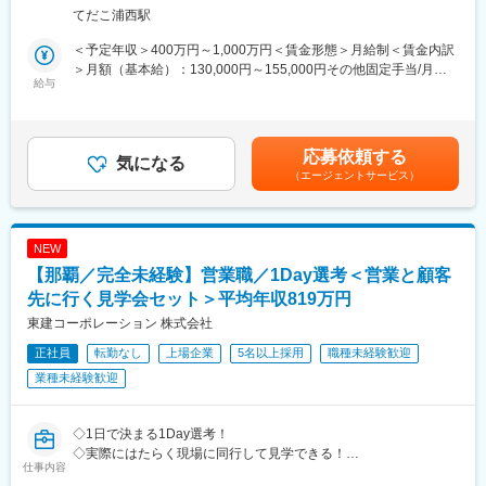
だきます。
［2］ランチをしてから帰社／※もちろん当社持ちです！
てだこ浦西駅
・都市部においては、複合利用目的にも活用可能な最大９階建て
［3］面接
まで可能な『多層階住宅：ビューノ』を担当いただくケースもご
［4］スキルアップタイム見学／営業同士でスキルを高める時間で
＜予定年収＞400万円～1,000万円＜賃金形態＞月給制＜賃金内訳
ざいます。
す
＞月額（基本給）：130,000円～155,000円その他固定手当/月：
※［3］［4］は前後する場合があります
給与
55,000円固定残業手当/月：78,000円～100,000円（固定残業時間
【詳細】
60時間0分/月）超過した時間外労働の残業手当は追加支給＜月給
設計者としてお客様に直接ニーズをヒヤリングするところから、
■こんな方へおすすめ：
＞263,000円～310,000円（一律手当を含む）＜昇給有無＞有＜残
プラ
◇家庭と仕事を両立したい方
業手当＞有＜給与補足＞年収650万円（月給31万円＋成果給＋賞
応募依頼する
ンの作成やご提案書作成、インテリア設計まで設計に関する業務
◇営業が嫌いなわけじゃない。ただ“働き方”が合わなくなってしま
気になる
与）／入社1年目 メンバー年収841万円（月給42万円＋成果給＋
（エージェントサービス）
を一貫してご担当頂きます。
った
賞与）／入社2年目 メンバー年収1,156万円（月給56万円＋成果給
鉄骨系工業化住宅としてはきめ細やかな150mmピッチでの設計が
◇時短勤務でもしっかり稼ぎたい
＋賞与）／入社5年目 メンバー賃金はあくまでも目安の金額であ
可能な構造体を持ち、敷地対応力、設計対応力に優れ、設計者と
り、選考を通じて上下する可能性があります。月給(月額)は固定手
してお客様の理想のすまいを最大限活かす設計提案が可能です。
■仕事内容：
当を含めた表記です。
NEW
これまでのご経験を元に様々なタイプの物件の設計をすることが
土地オーナーが所有する資産に対し、最適な土地活用の事業を提
【那覇／完全未経験】営業職／1Day選考＜営業と顧客
可能です。
案するコンサルティング営業です。
(1)土地オーナーへのアプローチ（リストを基にアプローチしま
先に行く見学会セット＞平均年収819万円
変更の範囲：会社の定める業務
す）
東建コーポレーション 株式会社
(2)土地活用の提案をする
正社員
転勤なし
上場企業
5名以上採用
職種未経験歓迎
(3)受注を獲得する
業種未経験歓迎
～～ 土地活用の提案って？ ～～
遊休地など、活用できていない土地に対しアパートやマンション
の提案をする仕事です。
◇1日で決まる1Day選考！
街中にあるアパートやマンションはその土地およびマンションを
◇実際にはたらく現場に同行して見学できる！
仕事内容
所有しているオーナー様がいて、家賃収益を得ています。つまり
◇面接場所＝配属地だから同僚も見て雰囲気込みで決められる！