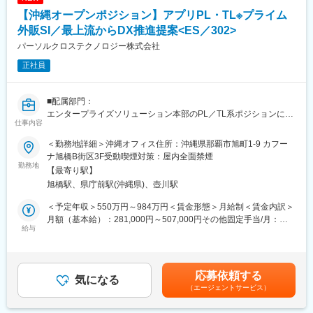
まだ活動して間もないコミュニティですが、すでに社内外含め30
商品プランをあえて絞っているため、ハイグレードな注文住宅を
【沖縄オープンポジション】アプリPL・TL※プライム
名程度のエンジニアの方が集まり、技術力の向上や様々な事例を
販売できる価格力が大きな強みです。
発表（LT）を行っております。詳細は面接でお伝えいたします。
外販SI／最上流からDX推進提案<ES／302>
・設計～引き渡しまで一連で担当
・テックブログ執筆
他メーカーでは営業・設計・積算等を分業して担当しています
パーソルクロステクノロジー株式会社
・今後活動していく予定 月イチLT大会（仮称）も開催予定で、自
が、当社では引き渡しまで一貫して営業が携わります。
正社員
社のエンジニアだけではなく外部のエンジニアも招き、技術に関
そのため、設計や空間構築の専門知識も身に付きます
するアウトプット力を高めていこうという事を目的としておりま
す。
変更の範囲：無
■配属部門：
こういった活動を行い継続することで、沖縄のエンジニアの技術
エンタープライズソリューション本部のPL／TL系ポジションに
力向上も含め、業界をもっと盛り上げていくことを目指しており
仕事内容
て、キャリアやスキルを鑑みて選考します。配属先は、Global
ます。
Bridge部・ITサービス部・モビリティソリューション部・リモー
＜勤務地詳細＞沖縄オフィス住所：沖縄県那覇市旭町1-9 カフー
トサービス部・エンタープライズソリューション本部直轄のいず
■具体的な業務内容
ナ旭橋B街区3F受動喫煙対策：屋内全面禁煙
れかを予定しています。
勤務地
・Web・アプリ（toB・toC）双方でのUI/UXデザイン
【最寄り駅】
・画像・イラストなどのグラフィック制作
旭橋駅、県庁前駅(沖縄県)、壺川駅
＜対象ポジション例＞
・サービスの課題抽出および解決案の提案・推進・測定
・Global Bridge部：1千万～数千万規模の案件【PL／TL】
・UI・UX設計のためのユーザー調査の実施
＜予定年収＞550万円～984万円＜賃金形態＞月給制＜賃金内訳＞
・ITサービス部：DX案件のWeb系システム【PL／TL】
・UXデザインプロセスの計画・実行 ・デザインチームの進行管理
月額（基本給）：281,000円～507,000円その他固定手当/月：
・モビリティソリューション部：ESG／GX 顧客プロダクト開発
給与
・ピープルマネジメント(マネジメント職のみ)
55,000円＜月給＞336,000円～562,000円＜昇給有無＞有＜残業手
【PL／TL】
当＞有＜給与補足＞※下限年収は残業20時間分・上限年収は裁量
・リモートサービス部：新規システム開発または保守【PL／TL】
≪開発環境≫
労働手当（30時間分）の金額を含みます。※経験・能力等を考慮
・エンタープライズソリューション本部直轄：社内監査
Figma、Adobe Creative Cloud、Morisawa Fonts（デザイン）
の上、会社規定に沿って決定します。■賞与：年2回■昇給・降
応募依頼する
PMO【PL】
気になる
Adobe Stock（ストックフォト）
給：年2回、人事評価制度に基づき決定■その他固定手当：拠出手
（エージェントサービス）
Slack（コミュニケーション）
当賃金はあくまでも目安の金額であり、選考を通じて上下する可
■業務内容：
Notion（ドキュメンテーション）
能性があります。月給(月額)は固定手当を含めた表記です。