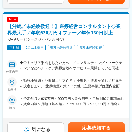
・自身のノウハウの次世代への伝承、教育
・PMOコンサルティング
賃金はあくまでも目安の金額であり、選考を通じて上下する可能
・沖縄県内の公共施設、インフラ（上下水道/道路等）設計業務
・プロジェクトプロセス品質監査
性があります。月給(月額)は固定手当を含めた表記です。
・発注者（官公庁/自治体）との打ち合わせ～設計業務全般を担当
・人材育成
・CADを使用した設計/図面作成
NEW
・官公庁/自治体との折衝、仕様調整
【沖縄／未経験歓迎！】医療経営コンサルタント◇業
・他社との協業案件あり（チームでプロジェクトを進めることも
可能）
界最大手／年収620万円オファー／年休130日以上
・プロフェッショナルとしてのご提案/コンサルティング実施
IQVIAサービシーズジャパン合同会社
正社員
5名以上採用
職種未経験歓迎
業種未経験歓迎
【弊社の魅力】
・UIターン支援（引越し支援金あり）
・ワークライフバランス重視の働き方が可能
◆◇キャリア形成をしたい方へ！／コンサルティング・マーケテ
・長期連休/有給休暇取得可能
ィングなどヘルスケア業界全般へサービスを展開している同社に
・長期的に活躍している社員在籍
仕事内容
おいて、今までの経験を活かし活躍することが可能です◆◇
【会社紹介】
＜勤務地詳細＞沖縄県エリア住所：沖縄県／選考を通じて配属先
＼そもそも「IQVIA」とは？／
弊社は1992年(平成4年)12月の創業以来、上/下水道に関わる「調
を決定します。 受動喫煙対策：その他（主要事業所は屋内全面禁
IQVIAはヘルスケア業界で活躍する企業様を様々な側面から支援す
勤務地
査/計画/設計/測量調査/土質調査/施工管理/維持管理」等を中心に、
煙）変更の範囲：会社の定める事業所
る「CSO」という業界で世界最大手の企業です。今回はIQVIAの
30年以上にわたり沖縄県内の社会資本整備に携わってまいりまし
＜予定年収＞620万円～900万円＜賃金形態＞月給制補足事項無し
事業の一つ「Provider」というポジションで、クリニックの経営
た。現在は第二創業期として、事業拡大と新技術の導入を進める
＜賃金内訳＞月額（基本給）：250,000円～500,000円＜月給＞
を支えるコンサルタント活動を行っていただきます。病院経営を
予定です。沖縄のインフラ整備に貢献することを使命とし、地域
給与
250,000円～500,000円＜昇給有無＞有＜残業手当＞無＜給与補足
支える、社会貢献性と安定性を兼ね備えたお仕事です。
社会に欠かせない存在として発展中です。社員の成長を重視し、
＞【残業手当について】管理監督者の承認の上、研究会、顧客と
資格取得支援や技術研修を充実させることで、プロフェッショナ
の会議等が発生する場合、別途残業手当支給する。【補足】プロ
【業務詳細】
ルとしてのスキル向上サポートにも力を入れております。少数精
ジェクト稼働手当(35,000円)、外勤日当（1日1,500円／外勤3.5時
国内トップクラスのプロジェクト受託実績を誇る同社の一員とし
応募依頼する
鋭ながら、技術士をはじめとする専門家が在籍し、確かな技術力
気になる
間以上）■変動賞与制（6月・12月・3月）※平均実績6ヶ月分■イン
て、これまでのMSの実績を活かし、クリニックや調剤薬局の経営