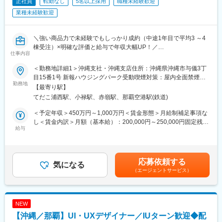
正社員
転勤なし
5名以上採用
職種未経験歓迎
業種未経験歓迎
＼強い商品力で未経験でもしっかり成約（中途1年目で平均3 ～4
棟受注）×明確な評価と給与で年収大幅UP！／
仕事内容
【業界No1の成長率で安定性◎！＆中途入社多数で風通し◎～転
勤なし！飛び込みテレアポ無し！来年度から年休120日予定！】
＜勤務地詳細1＞沖縄支社・沖縄支店住所：沖縄県沖縄市与儀3丁
目15番1号 新報ハウジングパーク受動喫煙対策：屋内全面禁煙＜
＼飛び込みテレアポ無し！／
勤務地
勤務地詳細2＞沖縄支社住所：沖縄県那覇市安次嶺1番10 受動喫煙
【最寄り駅】
◎『固定給＋インセンティブ＋報奨金』で入社後2年で年収1000
対策：敷地内全面禁煙変更の範囲：会社の定める事業所
てだこ浦西駅、小禄駅、赤嶺駅、那覇空港駅(鉄道)
万円超も可能！明確な評価制度で役職と年収を早期にUP！
（年収例）
＜予定年収＞450万円～1,000万円＜賃金形態＞月給制補足事項な
◆年収例1040万円／34歳／経験3年／課長職
し＜賃金内訳＞月額（基本給）：200,000円～250,000円固定残業
◆年収例1500万円／40歳／経験7年／営業所長職
給与
手当/月：60,000円～80,000円（固定残業時間40時間0分/月）超過
※少数精鋭で事業展開していることや販売戦略等もコストをかなり
した時間外労働の残業手当は追加支給＜月給＞260,000円～
意識して行っている等、利益率が高く、成果に対して他社より高
330,000円（一律手当を含む）＜昇給有無＞有＜残業手当＞有＜
い年収をお渡しすることが可能です。
給与補足＞■賞与：年2回（3月、9月／個人の実績に伴います）■
応募依頼する
気になる
年収は前職の実績・ご経験・ご年収などで変動します■モデル年
（エージェントサービス）
◎成長率の高さという安定性＆自由設計の住宅を適正価格で提供
収：◆年収例1040万円／34歳／経験3年／課長職◆年収例1500万
することができ、未経験でも営業活動もしやすい！
円／40歳／経験7年／営業所長職賃金はあくまでも目安の金額で
※未経験も含め、中途1年目で1人平均3 ～4棟以上は販売できてお
あり、選考を通じて上下する可能性があります。月給(月額)は固定
ります！
手当を含めた表記です。
NEW
【沖縄／那覇】UI・UXデザイナー／IUターン歓迎◆配
◎出張や原則転勤無し！残業月35h程／来年度から年間休日120日