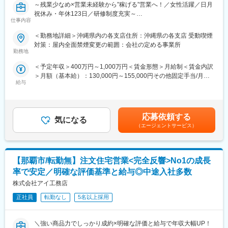
とが大切なお仕事です。
の提案をする仕事です。
～残業少なめ×営業未経験から”稼げる”営業へ！／女性活躍／日月
街中にあるアパートやマンションはその土地およびマンションを
祝休み・年休123日／研修制度充実～
仕事内容
変更の範囲：会社の定める業務
所有しているオーナー様がいて、家賃収益を得ています。つまり
【土地を活用している】ということです。
＼＼ここが魅力／／
＜勤務地詳細＞沖縄県内の各支店住所：沖縄県の各支店 受動喫煙
◎業界トップレベルのインセンティブ制度で高年収社員多数！
対策：屋内全面禁煙変更の範囲：会社の定める事業所
■業務の特徴：
社内の5人に1人が年収1000万円以上、2人に1人が700万以上で
勤務地
・億単位の商材を提案する仕事となるので、長期的な関係性構築
す。契約金額は数億円になるため、大きなインセンティブが支給
＜予定年収＞400万円～1,000万円＜賃金形態＞月給制＜賃金内訳
が必要となります
されることが高年収の理由です。実績連動型の評価制度でスピー
＞月額（基本給）：130,000円～155,000円その他固定手当/月：
・知識も大事ですが「人として」がとても大事な仕事です
ド出世も目指せます。
給与
55,000円固定残業手当/月：78,000円～100,000円（固定残業時間
◎知識・経験ゼロでも安心！手厚いサポート体制
60時間0分/月）超過した時間外労働の残業手当は追加支給＜月給
■正当な評価体制：
税務や建築などの基礎知識を習得できる研修があるほか、先輩社
＞263,000円～310,000円（一律手当を含む）＜昇給有無＞有＜残
社内の5人に1人が年収1000万円以上と給与UPが叶う仕事です。
員の営業に同行し、訪問時のマナーから指導してもらいます。
業手当＞有＜給与補足＞年収650万円（月給31万円＋成果給＋賞
契約金額は数億円になるため、大きなインセンティブが支給され
実際に現事業所長の2人に1人が営業職「以外」からの転職者で
応募依頼する
気になる
与）／入社1年目 メンバー年収841万円（月給42万円＋成果給＋
ることが高年収の理由です。
す。
（エージェントサービス）
賞与）／入社2年目 メンバー年収1,156万円（月給56万円＋成果給
時短勤務でも評価基準は同様のため、６時間勤務でも年収1,000万
◎ワークライフバランスを実現可能
＋賞与）／入社5年目 メンバー賃金はあくまでも目安の金額であ
円が目指せます。
効率的な営業活動を追求し、平均残業は月15h程度。日月祝休
り、選考を通じて上下する可能性があります。月給(月額)は固定手
み・年休123日・転勤無しと働きやすい環境です。
当を含めた表記です。
【那覇市/転勤無】注文住宅営業<完全反響>No1の成長
■時短勤務×営業でも活躍できる理由：
『くるみん』認定もされており、女性も安心して長期就業が可能
土地活用営業は「長時間労働」「飛び込み中心」という印象を持
です。
率で安定／明確な評価基準と給与◎中途入社多数
たれがちですが、当社では計画性を重視した営業活動を行ってい
株式会社アイ工務店
ます。勤務時間に制約があることを前提に役割設計を行い、成果
■仕事内容：
基準も明確です。時短勤務でも重要な提案を任され、正当に評価
土地オーナーが所有する資産に対し、最適な土地活用の事業を提
正社員
転勤なし
5名以上採用
される環境が整っています。
案するコンサルティング営業です。
土地の所有者様に対し土地の利用状況やお困りごとをお伺いし、
＼強い商品力でしっかり成約×明確な評価と給与で年収大幅UP！
■入社後のミッション：
賃貸マンション・アパートを建てることによる節税・収入・資産