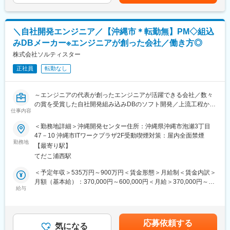
受注基盤を確立しています。顧客からの紹介による案件拡大も多
リアを目指していただくことが可能です。
く、高い定着率と長期的な信頼関係が継続的な案件獲得につなが
※各施設では客席数や客単価も異なることから、ご経験・適性に応
っています。
じて、他施設での活躍をご提案させていただく可能性もございま
＼自社開発エンジニア／【沖縄市＊転勤無】PM◇組込
す。
みDBメーカー※エンジニアが創った会社／働き方◎
■働きやすい環境
営業担当が月1回エンジニアと現場双方へヒアリングを実施し、現
株式会社ソルティスター
場での評価や課題、今後のキャリアについて共有します。常駐先
正社員
転勤なし
でも孤立することなく安心して働ける環境です。また、基本的に
残業が多くなる案件を受けないため、残業時間も月平均2.4時間と
非常に少ない環境です。さらに3カ月に1回の全社アンケートを実
～エンジニアの代表が創ったエンジニアが活躍できる会社／数々
施し、社員の声を制度へ反映しているため、Udemy導入、在宅勤
の賞を受賞した自社開発組み込みDBのソフト開発／上流工程から
務手当なども社員の要望から1年以内に実現しています。
仕事内容
携われる！／働き方◎～
＜勤務地詳細＞沖縄開発センター住所：沖縄県沖縄市泡瀬3丁目
■評価・キャリア支援
＼オムロン（製造業向け制御機器）と資本締結した世界トップク
47－10 沖縄市ITワークプラザ2F受動喫煙対策：屋内全面禁煙
年1回の定期昇給に加え、案件単価の向上や成果に応じた昇給も実
ラスの処理スピードを誇るDB『SpeeDBee』の開発に従事／
勤務地
施しており、入社半年で3～12％の昇給実績もあります。キャリ
【最寄り駅】
ア相談についても営業担当が伴走し、スキルアップや次のキャリ
てだこ浦西駅
※ご入社後（最初はフォローあり）から1プロジェクトに参画！ご
ア形成をサポートします。
経験を活かしていただきゆくゆくはPMとしてプロジェクトのマネ
＜予定年収＞535万円～900万円＜賃金形態＞月給制＜賃金内訳＞
ジメントをお任せします！
月額（基本給）：370,000円～600,000円＜月給＞370,000円～
■プロジェクト例
給与
600,000円＜昇給有無＞有＜残業手当＞有＜給与補足＞※経験・ス
・教育系Webサービスの大規模リニューアル（Next.js／
■業務内容
キル・前職給与等を考慮して決定します。賃金はあくまでも目安
TypeScript／パフォーマンス改善）…学習体験（UX）の向上を目
100％自社開発のDB『SpeeDBee』の開発を中心にそれに付随す
の金額であり、選考を通じて上下する可能性があります。月給(月
指し、SSR/SSGを適切に使い分けながら、SEO対策とCore Web
るミドルウェアやアプリケーション、Webシステム開発をお任せ
額)は固定手当を含めた表記です。
Vitalsのスコア改善を実現します。
応募依頼する
します。
気になる
・医療系SaaSのダッシュボードUI構築（Vue.js／Nuxt.js／Atomic