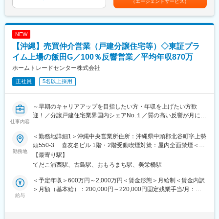
で高品質なサービスを提供しております。
（エージェントサービス）
センティブ：3月（対象者）賃金はあくまでも目安の金額であり、
支援プロジェクトの一員として活躍します。クリニック、病院、
選考を通じて上下する可能性があります。月給(月額)は固定手当を
調剤薬局がクライアントとなり、クライアントの経営課題の抽出
含めた表記です。
～戦略立案～実行に携わり、クライアントの経営課題改善や売上
NEW
アップに寄与します。皆様未経験からご活躍をされているので、
ご安心してご応募ください！
【沖縄】売買仲介営業（戸建分譲住宅等）◇東証プラ
※上記のプロジェクト終了後は別の類似プロジェクトや研修を経た
イム上場の飯田G／100％反響営業／平均年収870万
のちにMRプロジェクトへの再配属となります。ご希望や適性、受
ホームトレードセンター株式会社
託状況などを考慮して都度決定します。
正社員
5名以上採用
【豊富なプロジェクト】
ヘルスケア全体から患者様支援できるPJTがございます。例え
ば、治療領域をカバーできる医薬品PJT、薬局の経営支援を行う
～早期のキャリアアップを目指したい方・年収を上げたい方歓
ファーマシーPJT、予防の領域をカバーできる医療機器PJT、ワク
迎！／分譲戸建住宅業界国内シェアNo.１／質の高い反響が月に
仕事内容
チンPJT等があります。
10～30件・成約率は脅威の20％！／高インセンティブ～
＜勤務地詳細1＞沖縄中央営業所住所：沖縄県中頭郡北谷町字上勢
【IQVIAサービシーズジャパンについて】
■業務内容
頭550-3 喜友名ビル 1階・2階受動喫煙対策：屋内全面禁煙＜勤
・世界100以上の国と地域／8万人の社員が、医薬品の臨床開発～
戸建分譲住宅とマンションの仲介営業をご担当いただきます。飯
勤務地
務地詳細2＞沖縄営業所住所：沖縄県那覇市天久2-30-20 オクテ
【最寄り駅】
プロモーションに携わり、市場を流通するほぼすべての医薬品に
田グループホールディングスの各社が手がける物件を中心に、お
ラス 1階受動喫煙対策：屋内全面禁煙変更の範囲：会社の定める
てだこ浦西駅、古島駅、おもろまち駅、美栄橋駅
関与しています
客様の希望に合った住宅をご案内します。
事業所
・日本においても業界トップシェアを誇り、常時100以上のPJが
＜予定年収＞600万円～2,000万円＜賃金形態＞月給制＜賃金内訳
稼働しています
■業務の流れ
＞月額（基本給）：200,000円～220,000円固定残業手当/月：
・多くの方が未経験から入社をしており、フォローの体制は万全
◎お問い合わせ対応・商談
給与
50,000円（固定残業時間34時間0分/月～28時間0分/月）超過した
でございますのでご安心してご応募ください
◎物件探し、内覧のご案内
時間外労働の残業手当は追加支給＜月給＞250,000円～270,000円
◎成約・住宅ローンなどの手続き
（一律手当を含む）＜昇給有無＞無＜残業手当＞有＜給与補足＞※