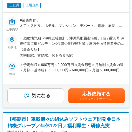
正社員
上場企業
高品質注文住宅を実現／創業15年で社員数3000名以上＆売上
2000億円突破の成長率！
■業務内容：
■業務内容
オフィスビル、ホテル、マンション、デパート、劇場、病院、工
注文住宅アドバイザーをお任せします。住まいづくりを検討する
仕事内容
場など、各種建築物における屋内電気設備工事の新設、保守、改
お客様のニーズを伺い、ご希望に沿った住宅をゼロから企画・提
修工事を担当します。工事の見積もり・工事の工程管理・資材管
＜勤務地詳細＞沖縄支社住所：沖縄県那覇市港町3丁目7番58号 沖
案します。
理・安全管理・労務管理・原価管理・品質管理・事務管理などを
縄特電港町ビルディング2階受動喫煙対策：屋内全面禁煙変更の範
通じて、現場のモチベーション・生産性を高めていく役割です。
勤務地
囲：会社の定める事業所
＜業務詳細＞
【最寄り駅】
ゼネコンや工事業者、施主など、様々な関係者との折衝も担当し
展示場にお越しいただいたお客様の反響型営業をお任せします。
美栄橋駅、古島駅、おもろまち駅
ます※工事対応での出張の可能性があります。
・モデルハウスのご案内
■業務の特徴：
＜予定年収＞600万円～1,000万円＜賃金形態＞月給制＜賃金内訳
・ご希望をヒアリングしプランを作成
物件の規模は数百万円から数十億円と様々で、新設や改修など幅
＞月額（基本給）：300,000円～600,000円＜月給＞300,000円～
・融資やローンに関する相談対応や手続き手配
広く担当していますので、キャリアに応じた工事に携わりなが
給与
600,000円＜昇給有無＞有＜残業手当＞有＜給与補足＞※上記はあ
ら、ステップアップすることができます。入社2～3年は、社内の
くまで目安であり、経験・年齢によって変動する可能性がありま
■明確な評価基準と給与
ルールや関電工の業務スタイルを学ぶ期間と考えており、じっく
す。■賞与：年2回（6月・12月）※過去実績4ヶ月■年収例：460万
・固定給に加え、賞与年2回＋報奨金が給与となります。
り腰を落ち着けて業務に取り組むことができます。各業界のトッ
円（25歳）、550万円（30歳）、645万円（35歳）、700万円
年収1000万円 ～2000万円の方も多数！入社後年収400～500万円
応募依頼する
プクラスの顧客との取引が多いため、今までの経験を活かしなが
気になる
（40歳）、780万円（45歳）賃金はあくまでも目安の金額であ
UPした社員も在籍しています。
（エージェントサービス）
ら能力・スキルを高めていける職場です。
り、選考を通じて上下する可能性があります。月給(月額)は固定手
・受注棟数に応じて主任・係長・課長・所長と昇格する明確な評
■同社の特徴：
当を含めた表記です。
価基準
組織も大きく、世界的なランドマークとなるようなプロジェクト
を数多く手掛けており、有名建設の工事に携わるチャンスがあり
■業務の魅力
【那覇市】車載機器の組込みソフトウェア開発◆日本
ます。研修制度も充実しており、職場内研修（OJT）、集合研
・提案しやすい商品
精機グループ／年休122日／福利厚生・研修充実
修、自己啓発の3つを教育体制の柱とし、多彩なカリキュラムを設
商品プランをあえて絞っているため、ハイグレードな注文住宅を
けています。また、資格取得支援制度も充実。社内講習会や集合