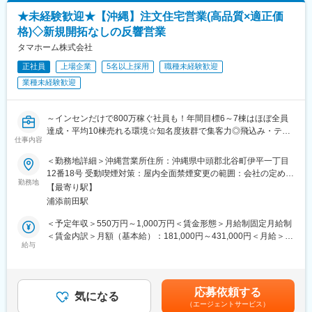
(月額)は固定手当を含めた表記です。
お客様都合により、土日どちらかに出勤をする場合があります。
り）
その場合、2~3H程度・土日出社含め月の残業平均は35時間程とな
★未経験歓迎★【沖縄】注文住宅営業(高品質×適正価
・専用ソフトを使用した損害額/修理費の算出
ります。また時間外手当は1分単位で支給されます。
格)◇新規開拓なしの反響営業
・修理見積書の内容確認および妥当性の判断
フレックス制度（コアタイム11時30分～15時30分）を導入してお
・保険会社向け見積書・報告書の作成および提出
タマホーム株式会社
り、自分の都合に合わせて業務を調整できます！
・保険会社との協定・打ち合わせ
正社員
上場企業
5名以上採用
職種未経験歓迎
・社内からの技術的な相談対応
変更の範囲：会社の定める業務
業種未経験歓迎
・その他付随する業務
■会社概要：
～インセンだけで800万稼ぐ社員も！年間目標6～7棟はほぼ全員
【モノ・ヒト・情報による循環型社会の実現にむけて】
達成・平均10棟売れる環境☆知名度抜群で集客力◎飛込み・テレ
メイン事業のダメージカーリユース事業を中心に、その周辺事業
仕事内容
アポなし～
である板金整備、小売販売、解体事業、建機・トラック販売、そ
して、保険サービスなどにも事業領域を広げ、壊れた車に関する
＜勤務地詳細＞沖縄営業所住所：沖縄県中頭郡北谷町伊平一丁目
■業務概要
ニーズにワンストップで応えられる体制を整えています。さら
12番18号 受動喫煙対策：屋内全面禁煙変更の範囲：会社の定める
モデルハウスへ来場したお客様へ、理想の住まいをご提案しま
勤務地
に、国内外の取引先や、既存の海外オフィスのネットワーク活
事業所
【最寄り駅】
す。
用、自動車業界専門の人材紹介事業や、外国人技能実習生の派遣
浦添前田駅
広告・CMによる高い認知度があり、問合せ・来店が多い為、飛込
などを通じて、この循環型ビジネスモデルをグローバルに展開す
みやテレアポはありません。
ることを目指しております。
＜予定年収＞550万円～1,000万円＜賃金形態＞月給制固定月給制
＜賃金内訳＞月額（基本給）：181,000円～431,000円＜月給＞
■業務詳細
給与
・従業員数732人（2025年9月末時点）
206,000円～467,000円（一律手当を含む）＜昇給有無＞有＜残業
・ヒアリング・プラン作成
・売上高477億円（2025年9月末時点）
手当＞有＜給与補足＞※上記は想定年収(歩合含む)であり、従業員
予算や家族構成、理想の暮らしを伺い、専用ソフトで間取り・外
区分（地域限定・エリア限定・全国）、経験、スキルにより決
観・内観のイメージを作成します。
変更の範囲：会社の定める業務
定。※平均歩合は262,500円/月※賞与年2回（6、12月）※業績連動■
応募依頼する
・提案
気になる
年収例９年目 支店長／年収2,181万円、４年目 係 長／年収
（エージェントサービス）
モニターを使い住宅設備や間取りイメージを分かりやすくご説明
1,404万円、３年目 主 任／年収1,284万円賃金はあくまでも目