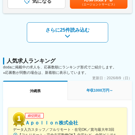
■事業基盤の安定性
気になる
す。月給(月額)は固定手当を含めた表記です。
琢磨しあい技術力を高めあえる環境です。困ったことは相談でき
（エージェントサービス）
当社の案件の約7割は大手一次請けSIer案件となっており、安定し
る雰囲気なので自身の成長にも繋がっていきます！
た受注基盤を確立しています。顧客からの紹介による案件拡大も
沖縄にはエンジニアが9名在籍。20代2名、30代4名、40代3名
多く、高い定着率と長期的な信頼関係が継続的な案件獲得につな
（内：1名女性）しており、ここ1年で3名が中途で入社していま
がっています。
す。
さらに25件読み込む
■働きやすい環境
■働き方
営業担当が月1回、エンジニアと現場双方へヒアリングを実施し、
残業は社員全体で平均20H/月です。プロジェクト納期などにもよ
現場での評価や課題、今後のキャリアについて共有します。常駐
って忙しさが異なるためそれぞれで調整して動いています。
先でも孤立することなく、安心して働ける環境です。また、基本
フレックスで早めに帰ることや有給なども取得しやすく働きやす
的に残業が多くなる案件を受けないため、残業時間も月平均2.4時
い環境です。
間と非常に少ない環境です。さらに3カ月に1回の全社アンケート
人気求人ランキング
を実施し、社員の声を制度へ反映しているため、Udemy導入、在
dodaに掲載中の求人を、応募数順にランキング形式でご紹介します。
宅勤務手当なども社員の要望から1年以内に実現しています。
※応募数が同数の場合は、新着順に表示しています。
更新日：
2026/8/9（日）
■評価・キャリア支援
年1回の定期昇給に加え、案件単価の向上や成果に応じた昇給も実
年収1000万円～
沖縄県
施しており、入社半年で3～12％の昇給実績もあります。キャリ
ア相談についても営業担当が伴走し、スキルアップや次のキャリ
ア形成をサポートします。
■プロジェクト例：
締切間近
・ゼロトラストネットワーク導入・SASE構築（Prisma／
Ａｐｏｌｌｏｎ株式会社
Zscaler）…従来のリモートVPNを廃止し、場所を問わずクラウド
データ入力スタッフ／フルリモート・在宅OK／賞与最大年3回
経由で安全に通信制御する次世代セキュリティネットワークを設