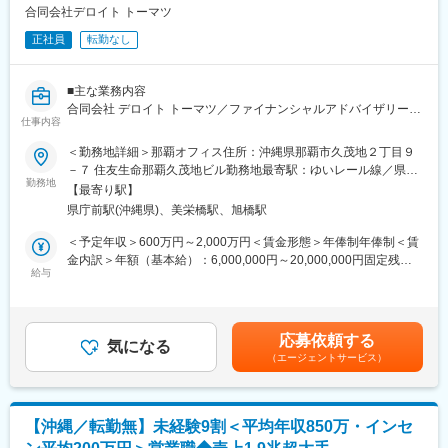
み、情報共有しながら開発を進めるため、そのシナジーを最大限
合同会社デロイト トーマツ
発揮しエンジニアとしての力量を早い速度で高めていける環境で
正社員
転勤なし
す。
◎人の命を預かるシステムだけに安全性と信頼性が求められます
ので、高い技術を身につけることができます。
■主な業務内容
◎また教育体制も充実しており、入社後の各種技術研修やビジネ
合同会社 デロイト トーマツ／ファイナンシャルアドバイザリー
ススキルの向上も可能です。
仕事内容
は、新たに「Social Design」というサービスラインを設立しまし
た。「Social Design」では、政府や地方自治体、地域の中核企業
＜勤務地詳細＞那覇オフィス住所：沖縄県那覇市久茂地２丁目９
等のクライアントに対して、主に３つの事業領域を専門とするメ
－７ 住友生命那覇久茂地ビル勤務地最寄駅：ゆいレール線／県庁
ンバーが領域横断的にチームを編成し、複合領域でのサービスを
勤務地
前駅受動喫煙対策：屋内全面禁煙変更の範囲：会社の定める事業
【最寄り駅】
提供することで、あらゆる地域課題の解決に取り組んでいます。
所（リモートワーク含む）
県庁前駅(沖縄県)、美栄橋駅、旭橋駅
この度、事業領域の深化および拡大に伴い、以下3つの事業領域・
ポジションでの採用を強化していきます。本求人はそのうち【地
＜予定年収＞600万円～2,000万円＜賃金形態＞年俸制年俸制＜賃
域産業振興・再生支援アドバイザリー】の求人となります。
金内訳＞年額（基本給）：6,000,000円～20,000,000円固定残業
給与
手当/月：113,817円～184,041円（固定残業時間33時間0分/月）
1.地域産業振興・再生支援アドバイザリー
超過した時間外労働の残業手当は追加支給＜月額＞613,817円～
・デロイトトーマツグループ全体の知見、ネットワークを活か
1,850,707円（12分割）（一律手当を含む）＜昇給有無＞有＜残
し、地域におけるまちづくりの高度化や新規事業の創出、官民連
業手当＞有＜給与補足＞※処遇についてはタイトル、前職の実績等
応募依頼する
携事業の計画策定から実行支援まで、ハード・ソフトの両面から
気になる
で異なります。賃金はあくまでも目安の金額であり、選考を通じ
（エージェントサービス）
幅広い業務範囲でサービスを提供し、地域産業の振興および再生
て上下する可能性があります。月給(月額)は固定手当を含めた表記
の実現を目指します。
です。
・中央省庁、地方自治体等のパブリックセクター、まちづくり会
社、大学法人、地域団体等の公益団体、官民連携事業に関連する
【沖縄／転勤無】未経験9割＜平均年収850万・インセ
民間事業者等をクライアントとします。