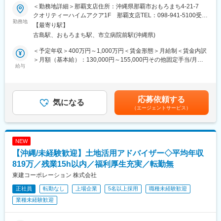
【土地を活用している】ということです。
＜勤務地詳細＞那覇支店住所：沖縄県那覇市おもろまち4-21-7
■1Day選考の流れ
クオリティーハイムアクア1F 那覇支店TEL：098-941-5100受動
■業務の特徴：
［1］支店に到着、営業と一緒に顧客先に訪問
勤務地
喫煙対策：屋内全面禁煙変更の範囲：会社の定める事業所
【最寄り駅】
・億単位の商材を提案する仕事となるので、長期的な関係性構築
［2］ランチをしてから帰社／※もちろん当社持ちです！
古島駅、おもろまち駅、市立病院前駅(沖縄県)
が必要となります
［3］面接
・知識も大事ですが「人として」がとても大事な仕事です
［4］スキルアップタイム見学／営業同士でスキルを高める時間で
＜予定年収＞400万円～1,000万円＜賃金形態＞月給制＜賃金内訳
す
＞月額（基本給）：130,000円～155,000円その他固定手当/月：
■正当な評価体制：
※［3］［4］は前後する場合があります
給与
55,000円固定残業手当/月：78,000円～100,000円（固定残業時間
社内の5人に1人が年収1000万円以上と給与UPが叶う仕事です。
60時間0分/月）超過した時間外労働の残業手当は追加支給＜月給
契約金額は数億円になるため、大きなインセンティブが支給され
■こんな方へおすすめ：
＞263,000円～310,000円（一律手当を含む）＜昇給有無＞有＜残
ることが高年収の理由です。
◇家庭と仕事を両立したい方
業手当＞有＜給与補足＞年収650万円（月給31万円＋成果給＋賞
応募依頼する
時短勤務でも評価基準は同様のため、６時間勤務でも年収1,000万
◇営業が嫌いなわけじゃない。ただ“働き方”が合わなくなってしま
気になる
与）／入社1年目 メンバー年収841万円（月給42万円＋成果給＋
（エージェントサービス）
円が目指せます。
った
賞与）／入社2年目 メンバー年収1,156万円（月給56万円＋成果給
◇時短勤務でもしっかり稼ぎたい
＋賞与）／入社5年目 メンバー賃金はあくまでも目安の金額であ
■時短勤務×営業でも活躍できる理由：
り、選考を通じて上下する可能性があります。月給(月額)は固定手
土地活用営業は「長時間労働」「飛び込み中心」という印象を持
■仕事内容：
当を含めた表記です。
NEW
たれがちですが、当社では計画性を重視した営業活動を行ってい
土地オーナーが所有する資産に対し、最適な土地活用の事業を提
【沖縄/未経験歓迎】土地活用アドバイザー◇平均年収
ます。勤務時間に制約があることを前提に役割設計を行い、成果
案するコンサルティング営業です。
基準も明確です。時短勤務でも重要な提案を任され、正当に評価
(1)土地オーナーへのアプローチ（リストを基にアプローチしま
819万／残業15h以内／福利厚生充実／転勤無
される環境が整っています。
す）
東建コーポレーション 株式会社
(2)土地活用の提案をする
正社員
■入社後のミッション：
転勤なし
上場企業
5名以上採用
職種未経験歓迎
(3)受注を獲得する
いきなりやってきた方に大切な土地を任せられないため、まずは
業種未経験歓迎
関係性構築からがスタートです。
～～ 土地活用の提案って？ ～～
その土地への想い入れ、今後への悩みについて、話を「聞く」こ
遊休地など、活用できていない土地に対しアパートやマンション