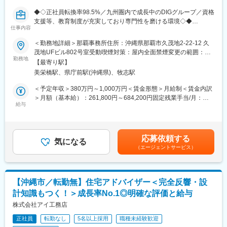
2000億円突破の成長率！
土地活用提案から設計・施工、「ホームメイト」運営まで手がけ
◆◇正社員転換率98.5%／九州圏内で成長中のDIGグループ／資格
る東証プライム上場の総合建設企業です。
支援等、教育制度が充実しており専門性を磨ける環境◇◆
■業務内容
仕事内容
注文住宅アドバイザーをお任せします。住まいづくりを検討する
変更の範囲：会社の定める業務
税務・会計を中核に、労務、人事、不動産、M&A、財務コンサル
お客様のニーズを伺い、ご希望に沿った住宅をゼロから企画・提
＜勤務地詳細＞那覇事務所住所：沖縄県那覇市久茂地2-22-12 久
ティングなどをワンストップで提供するDIGグループにて税務コ
案します。
茂地UFビル802号室受動喫煙対策：屋内全面禁煙変更の範囲：会
ンサルタントをお任せいたします。
勤務地
社の定める事業所
【最寄り駅】
＜業務詳細＞
美栄橋駅、県庁前駅(沖縄県)、牧志駅
■業務内容：
展示場にお越しいただいたお客様の反響型営業をお任せします。
税務コンサルティング部に所属し、税務顧問を中心としたクライ
・モデルハウスのご案内
＜予定年収＞380万円～1,000万円＜賃金形態＞月給制＜賃金内訳
アント対応と提案業務をお任せします。記帳代行・申告書作成を
・ご希望をヒアリングしプランを作成
＞月額（基本給）：261,800円～684,200円固定残業手当/月：
行う部署と顧問フロントを分ける「製販分離」体制のため、面談
給与
・融資やローンに関する相談対応や手続き手配
56,700円～148,000円（固定残業時間30時間0分/月）超過した時
や提案、相談対応に時間を使いやすい環境です。
間外労働の残業手当は追加支給＜月給＞318,500円～832,200円
■明確な評価基準と給与
（一律手当を含む）＜昇給有無＞有＜残業手当＞有＜給与補足＞
＜具体的な業務＞
・固定給に加え、賞与年2回＋報奨金が給与となります。
【賞与】年2回（支給の有無・金額は評価項目の達成度に応じて決
応募依頼する
・クライアント対応（チャット・電話・オンライン／対面面談）
気になる
年収1000万円 ～2000万円の方も多数！入社後年収400～500万円
定）【昇給】年2回（評価項目の達成度に応じて決定）賃金はあく
（エージェントサービス）
・試算表、税務申告書、決算書のチェック
UPした社員も在籍しています。
までも目安の金額であり、選考を通じて上下する可能性がありま
・税務・財務に関する提案、経営サポート
・受注棟数に応じて主任・係長・課長・所長と昇格するわかりや
す。月給(月額)は固定手当を含めた表記です。
・節税対策、資金繰りなどの改善提案
すい評価基準
・クラウド会計ツール（MFクラウド会計、freee等）の導入支
【沖縄市／転勤無】住宅アドバイザー＜完全反響・設
援 ほか
■業務の魅力
計知識もつく！＞成長率No.1◎明確な評価と給与
・提案しやすい商品
※ご希望や適性に応じて、相続税・贈与税申告のフロント対応、
株式会社アイ工務店
商品プランをあえて絞っているため、ハイグレードな注文住宅を
M&A・IPO支援などのソリューション提案にもチャレンジ可能で
販売できる価格力が大きな強みです。
正社員
転勤なし
5名以上採用
職種未経験歓迎
す。
・設計～引き渡しまで一連で担当