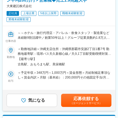
ン平均200万円＞営業職◆売上1.9兆超大手
・地域の産業振興や再生に強い意欲を持ち、現場でのハンズオン
支援や新たな事業創出を志向する高い専門性や、多くの利害関係
大東建託株式会社
者が混在するまちづくりの現場において求められる高い調整能
正社員
上場企業
5名以上採用
職種未経験歓迎
力・コミュニケーション能力を有する人材を求めています。
業種未経験歓迎
（具体的業務例）
・地域の様々な行政計画等の策定および実行の支援（福島復興支
～～ホテル・旅行代理店・アパレル・飲食スタッフ・製造業など
援プロジェクト等）
未経験9割活躍中／創業50年以上！グループ従業員数約1.8万人を
・広域連携の企画構想・調整・実行の支援
仕事内容
誇る東証プライム上場大手／健康経営優良法人認定～～
・まちづくり会社の立ち上げ、運営の支援（経営管理体制構築、
収益力強化など）
＜勤務地詳細＞沖縄支店住所：沖縄県那覇市安謝2丁目1番7号 勤
＜この求人のオススメポイント＞
・官民連携事業の企画・構想・事業計画の策定・実行の支援
務地最寄駅：琉球バス天久新都心線／天久1丁目駅受動喫煙対策：
・平均年収850万！青天井のインセンティブで圧倒的に稼げる！
勤務地
・地域の遊休不動産・インフラの有効活用に向けた戦略の策定・
屋内全面禁煙変更の範囲：会社の定める事業所
【最寄り駅】
※1件の成約で平均200万円の支給あり！
実行の支援
古島駅、おもろまち駅、美栄橋駅
・ネームバリュー×豊富なデータベースがあるため、お客様との関
・観光戦略の策定・実行の支援
係構築がしやすい
・地域団体（DMO・地域商社・スポーツコミッション等）の立ち
＜予定年収＞348万円～1,000万円＜賃金形態＞月給制補足事項な
・教育体制が整っており、名刺の渡し方から教えてもらえる手厚
上げ・運営の支援
し＜賃金内訳＞月額（基本給）：200,000円その他固定手当/月：
いサポート
給与
・シティプロモーションや地域ブランディングの企画・実行の支
30,000円～40,000円固定残業手当/月：60,000円（固定残業時間
※社内表彰では、営業未経験の方が多数受賞されております！
援
35時間0分/月）超過した時間外労働の残業手当は追加支給＜月給
・地域の特性を活かしたスポーツや教育事業の企画・実行の支援
＞290,000円～300,000円（一律手当を含む）＜昇給有無＞有＜残
はじめはお客様に顔を覚えてもらうことが仕事となります。
・実践知を活用した地域産業振興・再生に向けた政策提言
業手当＞有＜給与補足＞■歩合給：1成約あたり平均200万円（歩
応募依頼する
何度もお会いしていくうちに、「この人なら安心して相談でき
気になる
合率約3%）■賞与：年2回（6月・12月／実績に応じて支給）※月
（エージェントサービス）
る」と思ってもらえるようになります。
変更の範囲：会社の定める業務
給には一律の特別加算手当（3万円）・自社物件入居者支援制度
そうして築いた信頼関係が、成果につながっていくのが、この仕
（1万円）を含む。※特別加算手当は入社後1年間の支給となりま
事の大きな特徴です。
す。 ※固定残業時間を超過する場合は1分単位で支給されます。賃