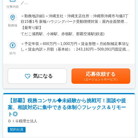
／
いきなりやってきた方に大切な土地を任せられないため、まずは
継承等をご提案します。
仕事内容
【業界No1の成長率から同業他社入社多数！40・50代入社も多数
関係性構築からがスタートです。
土地を資産化し地主様やご家族様の将来の安心をサポートするだ
＆中途入社多数で風通し◎～転勤なし！飛び込みテレアポ無し！
その土地への想い入れ、今後への悩みについて、話を「聞く」こ
けでなく、地域住民の方に安全な住環境を提供できる、やりがい
＜勤務地詳細1＞沖縄支社・沖縄支店住所：沖縄県沖縄市与儀3丁
来年度から年休120日予定！】
とが大切なお仕事です。
のあるお仕事です。
目15番1号 新報ハウジングパーク受動喫煙対策：屋内全面禁煙＜
勤務地
勤務地詳細2＞沖縄支社住所：沖縄県那覇市安次嶺1番10 受動喫煙
【最寄り駅】
＼飛び込みテレアポ無し！／
変更の範囲：会社の定める業務
＜新人営業の主なミッション＞
対策：敷地内全面禁煙変更の範囲：会社の定める事業所
てだこ浦西駅、小禄駅、赤嶺駅、那覇空港駅(鉄道)
◎『固定給＋インセンティブ＋報奨金』で入社後2年で年収1000
大切な土地をお任せいただくためにも、まずは関係性構築からス
万円超も可能！明確な評価制度で役職と年収を早期に上げて行け
タートです。
＜予定年収＞600万円～1,000万円＜賃金形態＞月給制補足事項な
る！
その土地への想い入れ、今後への悩みについて、話を「聞く」こ
し＜賃金内訳＞月額（基本給）：243,182円～509,091円固定残業
（年収例）
とが大切です。
給与
手当/月：56,818円～90,909円（固定残業時間40時間0分/月）超過
◆年収例1040万円／34歳／経験3年／課長職
実際に提案フェーズになったら、先輩営業と最適な建築・運営プ
した時間外労働の残業手当は追加支給＜月給＞300,000円～
◆年収例1500万円／40歳／経験7年／営業所長職
ランを考え、一緒に提案をしていきます。
600,000円（一律手当を含む）＜昇給有無＞有＜残業手当＞有＜
※少数精鋭で事業展開していることや販売戦略等もコストを意識し
給与補足＞■賞与：年2回（3月、9月／個人の実績に伴います）■
応募依頼する
て行っているため、利益率が高く、成果に対して他社より高い年
■1day選考会：
気になる
年収は前職の実績・ご経験・ご年収などで変動します■モデル年
（エージェントサービス）
収をお渡しすることが可能です。
配属予定支店にて【職場見学（先輩社員の営業に同行）と支店長
収：◆年収例1040万円／34歳／経験3年／課長職◆年収例1500万
による面接】を実施します。
円／40歳／経験7年／営業所長職賃金はあくまでも目安の金額で
◎成長率の高さという安定性＆自由設計の住宅を適正価格で提供
配属予定支店の雰囲気や実際の仕事内容を直接見ることができ、
あり、選考を通じて上下する可能性があります。月給(月額)は固定
することができ、営業活動もしやすい！
理解を深めたうえで入社判断をいただけます。
手当を含めた表記です。
【那覇】税務コンサル◆未経験から挑戦可！面談や提
※未経験も含め、中途1年目で1人平均3 ～4棟以上は販売できてお
案、相談対応に集中できる体制◇フレックス＆リモー
ります！
■サポート体制：
ト◎
◇新入社員研修：入社後約2週間
◎出張や原則転勤無し！残業月35h程／来年度から年間休日120日
◇スキルアップ研修：年間100時間（毎日30分）
ＤＩＧ税理士法人
予定で仕事とプライベートのメリハリをつけられます！
◇営業AIツールの導入 など
契約社員
高品質注文住宅を実現／創業15年で社員数3000名以上＆売上
■当社について：