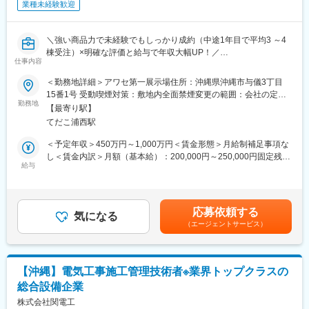
業種未経験歓迎
他メーカーでは営業・設計・積算等を分業して担当しています
■魅力ポイント：
が、当社では引き渡しまで一貫して営業が携わります。
・製販分離＋メイン／サブ担当のユニット制で、一人で抱え込ま
そのため、設計や空間構築の専門知識も身に付きます
＼強い商品力で未経験でもしっかり成約（中途1年目で平均3 ～4
ず顧問フロント・提案に集中できます。
棟受注）×明確な評価と給与で年収大幅UP！／
・創業支援からIPO、事業承継、M&A、相続、労務までグループ
変更の範囲：会社の定める業務
仕事内容
【業界No1の成長率で安定性◎！＆中途入社多数で風通し◎～転
で対応しており、税務の枠を超えた幅広い経験・専門性を身につ
勤なし！飛び込みテレアポ無し！来年度から年休120日予定！】
けられます。
＜勤務地詳細＞アワセ第一展示場住所：沖縄県沖縄市与儀3丁目
・フレックスタイム制や税理士試験休暇、大学院・予備校奨学
15番1号 受動喫煙対策：敷地内全面禁煙変更の範囲：会社の定め
＼飛び込みテレアポ無し！／
勤務地
金、TAC法人割引など、資格取得・スキルアップを後押しする制
る事業所
【最寄り駅】
◎『固定給＋インセンティブ＋報奨金』で入社後2年で年収1000
度が充実しています。
てだこ浦西駅
万円超も可能！明確な評価制度で役職と年収を早期にUP！
（年収例）
■組織構成・働き方：
＜予定年収＞450万円～1,000万円＜賃金形態＞月給制補足事項な
◆年収例1040万円／34歳／経験3年／課長職
税務コンサルティング部は、主に新卒・中途のメンバーで構成さ
し＜賃金内訳＞月額（基本給）：200,000円～250,000円固定残業
◆年収例1500万円／40歳／経験7年／営業所長職
給与
れ、20代から30代半ばが中心です。1チームあたり課長＋メンバ
手当/月：60,000円～80,000円（固定残業時間40時間0分/月）超過
※少数精鋭で事業展開していることや販売戦略等もコストをかなり
ー約5名で、顧問先はメイン担当とサブ担当の2名体制で担当しま
した時間外労働の残業手当は追加支給＜月給＞260,000円～
意識して行っている等、利益率が高く、成果に対して他社より高
す。日常的な情報共有や相談がしやすく、同世代で切磋琢磨でき
330,000円（一律手当を含む）＜昇給有無＞有＜残業手当＞有＜
い年収をお渡しすることが可能です。
る環境です。
給与補足＞■賞与：年2回（3月、9月／個人の実績に伴います）■
応募依頼する
気になる
忘年会や繁忙期明けの打ち上げ、サークル活動補助制度など、コ
年収は前職の実績・ご経験・ご年収などで変動します■モデル年
（エージェントサービス）
◎成長率の高さという安定性＆自由設計の住宅を適正価格で提供
ミュニティを大切にするカルチャーも特徴です。フレックスタイ
収：◆年収例1040万円／34歳／経験3年／課長職◆年収例1500万
することができ、未経験でも営業活動もしやすい！
ム制（コアタイム11:00～15:00）を採用し、研修後は週1日程度
円／40歳／経験7年／営業所長職賃金はあくまでも目安の金額で
※未経験も含め、中途1年目で1人平均3 ～4棟以上は販売できてお
のリモートワークも可能です。
あり、選考を通じて上下する可能性があります。月給(月額)は固定
ります！
手当を含めた表記です。
【沖縄】電気工事施工管理技術者※業界トップクラスの
変更の範囲：会社の定める業務
総合設備企業
◎出張や原則転勤無し！残業月35h程／来年度から年間休日120日
予定で仕事とプライベートのメリハリをつけられます！
株式会社関電工