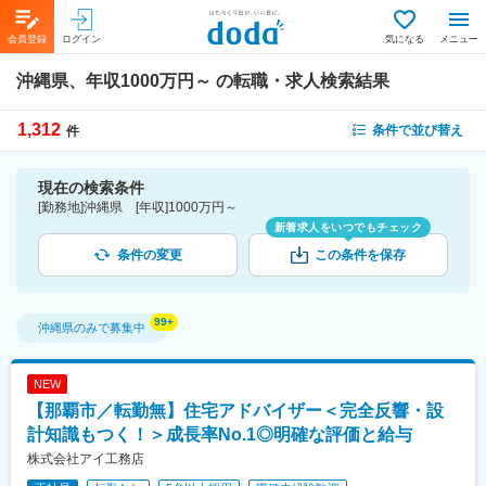
会員登録
ログイン
気になる
メニュー
沖縄県、年収1000万円～
の転職・求人検索結果
1,312
条件で並び替え
件
現在の検索条件
[勤務地]沖縄県 [年収]1000万円～
新着求人をいつでもチェック
条件の変更
この条件を保存
沖縄県
のみで募集中
NEW
【那覇市／転勤無】住宅アドバイザー＜完全反響・設
計知識もつく！＞成長率No.1◎明確な評価と給与
株式会社アイ工務店