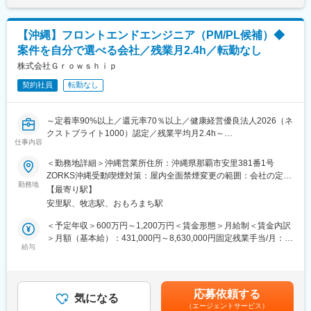
■レストラン詳細：
・イノベーティブ料理
【沖縄】フロントエンドエンジニア（PM/PL候補）◆
・客席数：30～60席
・単価：ディナー帯客単価 …25,000～30,000円
案件を自分で選べる会社／残業月2.4h／転勤なし
株式会社Ｇｒｏｗｓｈｉｐ
■業務の魅力：
当社はリゾートホテルの企画設計・デザインから運営までをトー
契約社員
転勤なし
タルプロデュースしています。現在は1→10フェーズに突入し、
第二創業期として今後の成長角度・スピード感を底上げできるよ
～定着率90%以上／還元率70％以上／健康経営優良法人2026（ネ
うな“新しい当たり前を創るキーパーソン”として自らの手で創り上
クストブライト1000）認定／残業平均月2.4h～
げることに挑めるポジションです。
仕事内容
・経営陣含め、社内の様々なメンバーと密に連携を取り、議論を
■業務内容
重ねながら仕事を進めることができます。
＜勤務地詳細＞沖縄営業所住所：沖縄県那覇市安里381番1号
フロントエンドエンジニア（PM/PL）として開発プロジェクトに
・ホテル業界のベンチャー企業として果敢に挑戦し続けるカルチ
ZORKS沖縄受動喫煙対策：屋内全面禁煙変更の範囲：会社の定め
携わっていただきます。関係部署との要件調整、コスト管理、マ
ャーであるため、オリジナリティやクリエイティブ力を存分に活
勤務地
る事業所（リモートワーク含む）
【最寄り駅】
ネジメント業務、メンバーの育成や指導もご担当いただきます。
かせる環境です。
安里駅、牧志駅、おもろまち駅
テックリードをご希望の場合テックリードとしての業務をお願い
・スピード感の早い環境で、様々な課題・リクエストに応えてい
いたします。
くことが求められるため、経営者視点・視座を養うこと・高める
＜予定年収＞600万円～1,200万円＜賃金形態＞月給制＜賃金内訳
Web/業務系システム、アプリ開発、AI関連など、1,000社以上の
ことが可能です。
＞月額（基本給）：431,000円～8,630,000円固定残業手当/月：
取引先や常時1,000件超のプロジェクトの中から、今のスキルだけ
給与
69,000円～137,000円（固定残業時間20時間0分/月）超過した時
でなく、これから目指したい方向性も踏まえて担当する案件を一
■配属先について：
間外労働の残業手当は追加支給＜月給＞500,000円～8,767,000円
緒に決めていきます。
少人数制のイノベーティブフレンチレストラン（宮古島ホテル
（一律手当を含む）＜昇給有無＞有＜残業手当＞有賃金はあくま
内）での料理長ポジションの募集です。また、中長期的には海外
でも目安の金額であり、選考を通じて上下する可能性がありま
応募依頼する
■事業基盤の安定性
を含め、様々なコンセプトのホテルをプロデュース予定です。
気になる
す。月給(月額)は固定手当を含めた表記です。
（エージェントサービス）
当社の案件の約7割は大手一次請けSIer案件となっており安定した
そのため、将来的には総料理長やコーポレートシェフなどのキャ