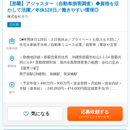
金はあくまでも目安の金額であり、選考を通じて上下する可能性
【那覇】アジャスター（自動車損害調査）◆資格を活
★業務内容：
があります。月給(月額)は固定手当を含めた表記です。
かして活躍／年休128日／働きやすい環境◎
訪問先・・・空地、農地、駐車場や住宅などの土地を所有する地
主様
株式会社タウ
地主様の悩み・・・相続問題、節税対策、建物を建てることによ
正社員
る安定的な収入の確保
ご提案内容・・・土地活用と建物の建て替えのご提案
□■年間休日128日・土日祝休み／プライベートも収入も大切に／
会話することが得意であれば、これまでの経験等一切関係なくご
住宅＆家族手当有／自動車リユース企業／損害車（事故や災害で
活躍いただけます♪
仕事内容
損傷した車）の輪出販売事業などを展開■□
難しい提案や商談は必ず上長が同席しますのでご安心ください。
昨今は大規模な風水害が発生し、甚大な数の車や家屋が被害を被
＜勤務地詳細＞那覇営業所住所：沖縄県那覇市松山1-1-14 那覇共
っています。
同ビル9Ｆ受動喫煙対策：屋内全面禁煙変更の範囲：会社の定める
★求人の魅力：
当社では、被災された方の経済的、精神的な支援の一部として迅
勤務地
事業所
自分の頑張りが給与にしっかり反映される分かりやすい評価制度
【最寄り駅】
速なアジャスター対応と修理、買取のサービスをご提供してまい
となっております。
県庁前駅(沖縄県)、旭橋駅、美栄橋駅
ります。
支店長や課長は案件を持たないため、全力で案件受注に向けてサ
また、それは、被災地の早期復興と、引き取った車は適正に処理
＜予定年収＞490万円～930万円＜賃金形態＞月給制＜賃金内訳＞
ポートします。
し資源循環、温暖化抑制に寄与してまいりたいと考えています。
月額（基本給）：240,000円～474,000円固定残業手当/月：
もちろん、インセンティブは全額営業にはいります！
あなたの力を貸してください。
給与
105,000円～150,000円（固定残業時間20時間0分/月）超過した時
間外労働の残業手当は追加支給＜月給＞345,000円～624,000円
◎充実の研修制度
■業務内容：
（一律手当を含む）＜昇給有無＞有＜残業手当＞有＜給与補足＞※
入社後3か月間は、支店研修と全体研修を平行して実施します。
事故や災害などで損傷した車両の損害状況を調査し、修理工場か
経験・能力・スキル等を考慮の上、当社規定により決定します。■
営業の基礎となる挨拶から、実際にお客様の元へ訪問する一連流
応募依頼する
ら提出される見積書の内容や修理費用の妥当性を確認していただ
気になる
昇給：年1回（4月）■決算賞与：年2回※年間平均支給：月収2カ月
れまで、研修を通じて学ぶことが可能です。
（エージェントサービス）
きます。また、修理工場や保険会社との協議を通じて適正な修理
分（業績・個人評価に応じて1.5～3カ月分）賃金はあくまでも目
費の算定・協定業務も担当いただきます。
安の金額であり、選考を通じて上下する可能性があります。月給
★働き方：
・自動車損害調査（画像調査が中心／案件に応じて立会調査あ