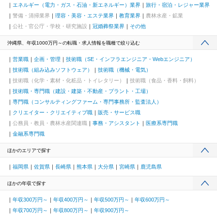
エネルギー（電力・ガス・石油・新エネルギー）業界
旅行・宿泊・レジャー業界
警備・清掃業界
理容・美容・エステ業界
教育業界
農林水産・鉱業
公社・官公庁・学校・研究施設
冠婚葬祭業界
その他
沖縄県、年収1000万円～の転職・求人情報を職種で絞り込む
営業職
企画・管理
技術職（SE・インフラエンジニア・Webエンジニア）
技術職（組み込みソフトウェア）
技術職（機械・電気）
技術職（化学・素材・化粧品・トイレタリー）
技術職（食品・香料・飼料）
技術職・専門職（建設・建築・不動産・プラント・工場）
専門職（コンサルティングファーム・専門事務所・監査法人）
クリエイター・クリエイティブ職
販売・サービス職
公務員・教員・農林水産関連職
事務・アシスタント
医療系専門職
金融系専門職
ほかのエリアで探す
福岡県
佐賀県
長崎県
熊本県
大分県
宮崎県
鹿児島県
ほかの年収で探す
年収300万円～
年収400万円～
年収500万円～
年収600万円～
年収700万円～
年収800万円～
年収900万円～