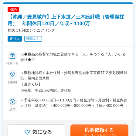
プライム案件（元請け）の案件獲得からプロジェクトの推進を担
backlog（プロジェクト管理）
って頂きます。
Google Workspace（グループウェア）
NEW
・1千万～数千万円～数億円規模のプライム案件をターゲットに、
【沖縄／豊見城市】上下水道／土木設計職（管理職採
提案活動、企画・BPR、要件定義、システム構築、保守・エンハ
ンス開発まで一環したプロセスの経験を得ることができます。
用） 年間休日120日／年収～1100万
・プロジェクトの種類として、Web・オープン系アーキテクチャ
株式会社翔エンジニアリング
におけるスクラッチ開発による業務系システムの構築が主となり
正社員
転勤なし
ます。
・ウォーターフォールで進める案件もアジャイルで進める案件も
あります。
◇◆最高の品質で地域に貢献できる「人」をつくる「人」がいる
・基幹系のB2Bシステムのみならず、サービス開発につながる
会社◆◇
B2CやB2B2Cなどバリエーションも豊富です。結果として、様々
仕事内容
な業種のお客様と直接相対して折衝していく事で、PMとして必要
“働く人”に対して 株式会社翔エンジニアリングは、持続して「提
な交渉・折衝スキルを習得、発揮できます。
＜勤務地詳細＞本社住所：沖縄県豊見城市字宜保77-2 受動喫煙対
案のできる技術者集団」を社会に提供するため、社員の成長が経
・コンサル志向をお持ちの方は、チーム・非常駐で対応するPMO
策：屋内全面禁煙
営上の最重点項目であると考えております。原点は“人”です。
勤務地
コンサルティングのポジションもあります。顧客のDX推進を、伴
【最寄り駅】
技術もお客様も信頼もすべては“人”がつくります。社員とその家族
走型で支援します。
小禄駅、奥武山公園駅、赤嶺駅
を大切にし、会社が永続的に発展できるよう、“人”の採用・育成に
・プロダクト志向をお持ちの方は、ESG経営を支援するBtoBサー
全力で取り組みます。
ビスを展開する企業のプロダクト開発において、当社のラボ型開
＜予定年収＞600万円～1,100万円＜賃金形態＞月給制＜賃金内訳
発チームのPLのポジションもあります。
＞月額（基本給）：400,000円～800,000円＜月給＞400,000円～
同社ビジョンにもあるように、今回の採用“管理職”には、“人”の採
給与
・プロジェクト品質にご志向高い方は、プロジェクト監査のポジ
800,000円＜昇給有無＞有＜残業手当＞有＜給与補足＞※上記想定
用・育成にも携わっていただきます。持続的に地域に貢献してい
ションもありますので、ご検討お願いいたします。
年収は、入社2年目のイメージです（入社3カ月間は試用期間のた
くためにも、技術者育成にも携わっていただきます。
め、初年度の賞与の算定期間は9カ月間。２年目より賞与通年支給
■担当業務：
見込みです）■該当者には、資格手当、技能手当などを支給■昇
応募依頼する
【職務詳細】
気になる
・プライム案件の提案・プロジェクトマネジメント
給：年1回（4月）■賞与：年2回（7、12月／実績：1.5～2か月）
（エージェントサービス）