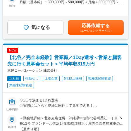
高い定着率も特徴です(例：新卒入社定着率は92.0%・平均勤続年
まで可能な『多層階住宅：ビューノ』を担当いただくケースもご
月額（基本給）：300,000円～580,000円＜月給＞300,000円～
数：男性24年以上・女性17年以上)
給与
ざいます。
580,000円＜昇給有無＞有＜残業手当＞有＜給与補足＞※月給＋賞
与賃金はあくまでも目安の金額であり、選考を通じて上下する可
◎職場環境
【詳細】
能性があります。月給(月額)は固定手当を含めた表記です。
パナソニックをルーツにもつ当社ならではのコンプライアンス遵
設計者としてお客様に直接ニーズをヒヤリングするところから、
応募依頼する
守で安心の職場環境。育休取得や福利厚生も充実！（男性78％・
気になる
プラ
（エージェントサービス）
女性100%・産後職場復帰率97%以上）
ンの作成やご提案書作成、インテリア設計まで設計に関する業務
を一貫してご担当頂きます。
◎働き方
鉄骨系工業化住宅としてはきめ細やかな150mmピッチでの設計が
・直行直帰や在宅勤務が可能！
可能な構造体を持ち、敷地対応力、設計対応力に優れ、設計者と
NEW
残業：月20h程・繁忙期も30~40h程と業界の中でもトップクラス
してお客様の理想のすまいを最大限活かす設計提案が可能です。
【北谷／完全未経験】営業職／1Day選考＜営業と顧客
に働き方！
これまでのご経験を元に様々なタイプの物件の設計をすることが
※パナソニック系列でコンプライアンスの順守・積極的なDX推進
先に行く見学会セット＞平均年収819万円
可能です。
等も行い、業界でトップクラスの働き方を実現！
東建コーポレーション 株式会社
変更の範囲：会社の定める業務
正社員
転勤なし
上場企業
5名以上採用
職種未経験歓迎
【同社ならではの特徴】
昨今特に需要の大きい都市部向けの商品として、工業化住宅では
業種未経験歓迎
業界初となる９Ｆ建てまで対応可能な多層階住宅を用意しており
ます。特に都心部では低層階は商業・飲食など、中層は賃貸住宅
やオフィス、高層階はオーナー自宅といった、複合的な利用用途
◇1日で決まる1Day選考！
を持つ建物をプランニングすることが求められますので、これま
◇実際にはたらく現場に同行して見学できる！
仕事内容
での経験を元に様々なタイプの物件を設計することが可能です。
◇面接場所＝配属地だから同僚も見て雰囲気込みで決められる！
＜勤務地詳細＞北谷支店住所：沖縄県中頭郡北谷町桑江一丁目15
【業務内容】
■1Day選考の流れ
番12号 プランドール美浜1F受動喫煙対策：屋内全面禁煙変更の範
・主に当社の主力商品である戸建住宅の設計業務を担当していた
［1］支店に到着、営業と一緒に顧客先に訪問
勤務地
囲：会社の定める事業所
【最寄り駅】