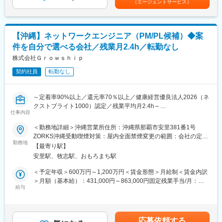
（エージェントサービス）
組込みDBメーカーとして、IoT案件を中心にFA等、製造業界のDX
Design）…複雑な医療データを直感的に把握できるよう、Atomic
化に貢献していただきます！業界からの注目度も高く引き合いも
Designに基づいた再利用可能なコンポーネント設計と実装を推進
増えております。
します。
【沖縄】ネットワークエンジニア（PM/PL候補）◆案
◆SpeeDBee Synapse（スピードビーシナプス）
変更の範囲：会社の定める業務
件を自分で選べる会社／残業月2.4h／転勤なし
https://www.saltyster.com/speedbee-synapse/
株式会社Ｇｒｏｗｓｈｉｐ
■業務詳細
契約社員
転勤なし
・自社製品IoTミドルウェアの開発（C言語/C++、Python、
JavaScript）
・自社製品の組込みデータベースの開発（C言語）
～定着率90%以上／還元率70％以上／健康経営優良法人2026（ネ
・自社製品を使ったアプリケーション開発（C言語/C++、
クストブライト1000）認定／残業平均月2.4h～
Python、JavaScript）
仕事内容
・WEBシステム開発
■業務内容：
＜勤務地詳細＞沖縄営業所住所：沖縄県那覇市安里381番1号
※プログラミング言語、Webフレームワーク、RDBMSの種類は問
ネットワークエンジニアとして、プロジェクトに携わっていただ
ZORKS沖縄受動喫煙対策：屋内全面禁煙変更の範囲：会社の定め
わない
きます。関係部署との要件調整、コスト管理、マネジメント業
勤務地
る事業所（リモートワーク含む）
【最寄り駅】
務、メンバーの育成や指導もご担当いただきます。テックリード
工場系の顧客に向けて業務効率化を図る製品を開発します。
安里駅、牧志駅、おもろまち駅
をご希望の場合、テックリードとしての業務をお願いいたしま
社内メンバーで2～10名ほどのチームで1プロジェクトを遂行しま
す。
＜予定年収＞600万円～1,200万円＜賃金形態＞月給制＜賃金内訳
す。
Web/業務系システム、アプリ開発、AI関連など、1,000社以上の
＞月額（基本給）：431,000円～863,000円固定残業手当/月：
取引先や常時1,000件超のプロジェクトの中から、今のスキルだけ
給与
69,000円～137,000円（固定残業時間20時間0分/月）超過した時
■組織の雰囲気
でなく、これから目指したい方向性も踏まえて担当する案件を一
間外労働の残業手当は追加支給＜月給＞500,000円～1,000,000円
エンジニアが創業した当社は、社長も営業もエンジニア出身で社
緒に決めていきます。
（一律手当を含む）＜昇給有無＞有＜残業手当＞有賃金はあくま
員ほとんどがエンジニアです。
でも目安の金額であり、選考を通じて上下する可能性がありま
プログラミングが大好き！というメンバーが多く、お互いに切磋
応募依頼する