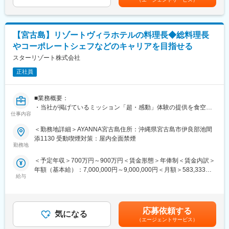
・食空間のコンセプト企画・立案
ード昇進も可能です。
・メニュー開発
・調理統括…調理工程・品質管理、仕入れ／衛生管理
■働き方・福利厚生
・マネジメント・クオリティコントロール…副料理長・調理スタ
残業月20～30h、年休120日と働きやすい環境です。
【宮古島】リゾートヴィラホテルの料理長◆総料理長
ッフの教育・シフト設計・連携促進
子ども同伴勤務制度や半日・時間有給に加え、住宅手当（最大3万
やコーポレートシェフなどのキャリアを目指せる
・予算管理…原価・人件費の適正管理とレポート作成
円/月）、住宅取得補助、資格手当、財形・年金制度、出産祝金な
・統括責任者としての改善提案・店舗全体の運営改善
スターリゾート株式会社
ど福利厚生も充実しています。
正社員
■業務の魅力：
■当社について
当社はリゾートホテルの企画設計・デザインから運営までをトー
◎年間受注・着工棟数トップクラス！年間引き渡し棟数1万棟突
タルプロデュースしています。現在は1→10フェーズに突入し、
破！東証プライム上場・大手ハウスメーカー
■業務概要：
第二創業期として今後の成長角度・スピード感を底上げできるよ
◎「日本の家は高すぎる」という想いから、建材の直取引・施工
・当社が掲げているミッション「超・感動」体験の提供を食空間
うな“新しい当たり前を創るキーパーソン”として自らの手で創り上
仕事内容
管理の効率化により高品質・適正価格の家づくりを実現
を通じて実現していただきます。
げることに挑めるポジションです。
◎注文住宅を中心に、戸建分譲・リフォーム・集合住宅・マンシ
・本ポジションは総料理長と連携しながら自ら手を動かしつつ、
＜勤務地詳細＞AYANNA宮古島住所：沖縄県宮古島市伊良部池間
・経営陣含め、社内の様々なメンバーと密に連携を取り、議論を
ョン・保険・インテリアなど幅広く事業展開
クオリティを高める役割です。
添1130 受動喫煙対策：屋内全面禁煙
重ねながら仕事を進めることができます。
勤務地
・ホテル業界のベンチャー企業として果敢に挑戦し続けるカルチ
変更の範囲：会社の定める業務
■業務詳細：
ャーであるため、オリジナリティやクリエイティブ力を存分に活
＜予定年収＞700万円～900万円＜賃金形態＞年俸制＜賃金内訳＞
・メニュー開発
かせる環境です。
年額（基本給）：7,000,000円～9,000,000円＜月額＞583,333円
・調理業務全般
・スピード感の早い環境で、様々な課題・リクエストに応えてい
給与
～750,000円（12分割）＜昇給有無＞有＜残業手当＞無＜給与補
・現場管理・マネジメント（教育／育成、労務管理）
くことが求められるため、経営者視点・視座を養うこと・高める
足＞■賞与：業績連動型（年1回）賃金はあくまでも目安の金額で
・オペレーション設計・調整
ことが可能です。
あり、選考を通じて上下する可能性があります。月給(月額)は固定
・食材管理…発注・在庫管理・ロス削減への対応
手当を含めた表記です。
※総料理長不在時には代理責任者として現場を牽引していただく場
応募依頼する
気になる
面もあります。
（エージェントサービス）