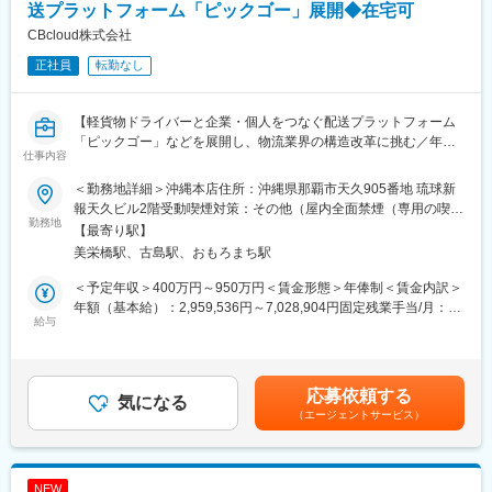
予定で仕事とプライベートのメリハリをつけられます！
送プラットフォーム「ピックゴー」展開◆在宅可
CBcloud株式会社
高品質注文住宅を実現／創業15年で社員数3000名以上＆売上
正社員
転勤なし
2000億円突破の成長率！
■業務内容
【軽貨物ドライバーと企業・個人をつなぐ配送プラットフォーム
注文住宅アドバイザーをお任せします。住まいづくりを検討する
「ピックゴー」などを展開し、物流業界の構造改革に挑む／年休
お客様のニーズを伺い、ご希望に沿った住宅をゼロから企画・提
仕事内容
122日】
案します。
＜勤務地詳細＞沖縄本店住所：沖縄県那覇市天久905番地 琉球新
【募集背景】
＜業務詳細＞
報天久ビル2階受動喫煙対策：その他（屋内全面禁煙（専用の喫煙
現在沖縄オフィスに所属しているエンジニアは10名で、ドライバ
勤務地
展示場にお越しいただいたお客様の反響型営業をお任せします。
ブースあり））
【最寄り駅】
ーと直接コンタクトをとっているカスタマーサポート部門に近い
・モデルハウスのご案内
美栄橋駅、古島駅、おもろまち駅
環境で開発している事と、業務以外にも様々な活動を行っており
・ご希望をヒアリングしプランを作成
ます。
・融資やローンに関する相談対応や手続き手配
＜予定年収＞400万円～950万円＜賃金形態＞年俸制＜賃金内訳＞
東京所属や業務委託のエンジニアも含めると約40名程度の組織で
年額（基本給）：2,959,536円～7,028,904円固定残業手当/月：
はありますが、沖縄勤務ならではのチームビルディングができる
給与
■明確な評価基準と給与
86,706円～205,925円（固定残業時間45時間0分/月）超過した時
事と、自社開発したシステムを使用するユーザーがすぐ目の前に
・固定給に加え、賞与年2回＋報奨金が給与となります。
間外労働の残業手当は追加支給＜月額＞333,334円～791,667円
いるため、ユーザー（現場）の声を聞きながら開発できる環境で
年収1000万円 ～2000万円の方も多数！入社後年収400～500万円
（12分割）（一律手当を含む）＜昇給有無＞有＜残業手当＞有＜
す。
UPした社員も在籍しています。
給与補足＞※能力・経験等を考慮し、当社規定により決定いたしま
応募依頼する
気になる
・受注棟数に応じて主任・係長・課長・所長と昇格する明確な評
す。※給与改定は年2回賃金はあくまでも目安の金額であり、選考
（エージェントサービス）
～業務外の活動～
価基準
を通じて上下する可能性があります。月給(月額)は固定手当を含め
・沖縄現地でFlutterに関するコミュニティや勉強会が少なく、無
た表記です。
いのであれば自分たちで狼煙を上げて有志を集めよう！という想
■業務の魅力
いを持って活動を開始しました。
・提案しやすい商品
NEW