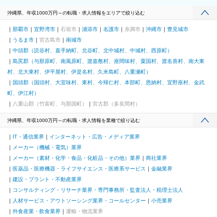
沖縄県、年収1000万円～の転職・求人情報をエリアで絞り込む
那覇市
宜野湾市
石垣市
浦添市
名護市
糸満市
沖縄市
豊見城市
うるま市
宮古島市
南城市
中頭郡（読谷村、嘉手納町、北谷町、北中城村、中城村、西原町）
島尻郡（与那原町、南風原町、渡嘉敷村、座間味村、粟国村、渡名喜村、南大東
村、北大東村、伊平屋村、伊是名村、久米島町、八重瀬町）
国頭郡（国頭村、大宜味村、東村、今帰仁村、本部町、恩納村、宜野座村、金武
町、伊江村）
八重山郡（竹富町、与那国町）
宮古郡（多良間村）
沖縄県、年収1000万円～の転職・求人情報を業種で絞り込む
IT・通信業界
インターネット・広告・メディア業界
メーカー（機械・電気）業界
メーカー（素材・化学・食品・化粧品・その他）業界
商社業界
医薬品・医療機器・ライフサイエンス・医療系サービス
金融業界
建設・プラント・不動産業界
コンサルティング・リサーチ業界・専門事務所・監査法人・税理士法人
人材サービス・アウトソーシング業界・コールセンター
小売業界
外食産業・飲食業界
運輸・物流業界