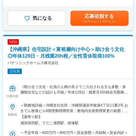
す。また、現在は出店拡大中の為、キャリアアップのチャンスが
与賃金はあくまでも目安の金額であり、選考を通じて上下する可
◎職場環境
豊富です。
能性があります。月給(月額)は固定手当を含めた表記です。
パナソニックをルーツにもつ当社ならではのコンプライアンス遵
応募依頼する
守で安心の職場環境。育休取得や福利厚生も充実！（男性78％・
気になる
■働きやすさ
（エージェントサービス）
女性100%・産後職場復帰率97%以上）
平均残業時間16h／平均年収870万円／年間休日115日＋有給取得
義務5日／男性育休100％（2025年度データ）
◎働き方
・直行直帰や在宅勤務が可能！
■同社について
NEW
残業：月20h程・繁忙期も30~40h程と業界の中でもトップクラス
年間4万6000棟以上の住宅販売を行ない、戸建分譲住宅でトップ
【沖縄県】住宅設計＜富裕層向け中心＞助け合う文化
に働き方！
クラスのシェアを誇る「飯田グループホールディングス」。 その
※パナソニック系列でコンプライアンスの順守・積極的なDX推進
◎年休129日・月残業20h程／女性育休取得100%
一員として、戸建て住宅の販売・仲介を手がけるのが当社です。
等も行い、業界でトップクラスの働き方を実現！
関東圏をメインに全国に43店舗を展開しており、さらに拡大を考
パナソニックホームズ株式会社
えています。
正社員
【同社ならではの特徴】
昨今特に需要の大きい都市部向けの商品として、工業化住宅では
業界初となる９Ｆ建てまで対応可能な多層階住宅を用意しており
変更の範囲：会社の定める業務
《助け合う文化・社員の人柄の良さでご入社される方も多数・多
ます。特に都心部では低層階は商業・飲食など、中層は賃貸住宅
層階住宅などの設計も可能／年休129日・残業月20h程在宅勤務や
やオフィス、高層階はオーナー自宅といった、複合的な利用用途
仕事内容
直行直帰可能と業界トップクラスのワークライフバランス！！ヒ
を持つ建物をプランニングすることが求められますので、これま
アリング ～プランの作成やインテリア設計等一貫して担当！》
での経験を元に様々なタイプの物件を設計することが可能です。
＜勤務地詳細＞沖縄支社住所：沖縄県浦添市牧港4丁目11番3号 お
きでん牧港ビル6階受動喫煙対策：敷地内全面禁煙変更の範囲：会
◎社風
勤務地
【業務内容】
社の定める事業所
【最寄り駅】
チームワークを大切にする社風。周りや顧客のためになることで
・主に当社の主力商品である戸建住宅の設計業務を担当していた
浦添前田駅、てだこ浦西駅、経塚駅
あれば積極的に情報共有&手を差し伸べる社員が多く、社風の良さ
だきます。
から入社する方も多数
・都市部においては、複合利用目的にも活用可能な最大９階建て
＜予定年収＞600万円～900万円＜賃金形態＞月給制＜賃金内訳＞