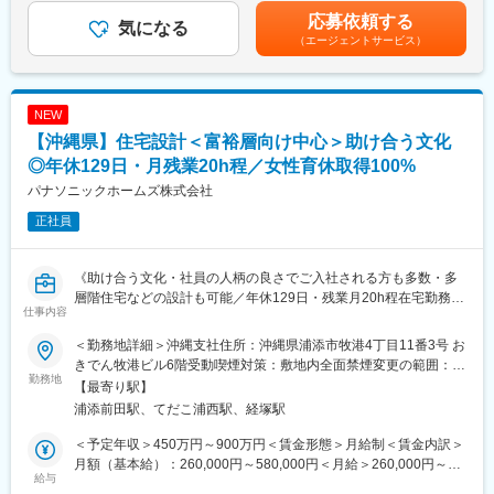
変更の範囲：会社の定める業務
※扱う物件の価格は土地代含め3000万円～5000万円ほどがメイン
上記の他、歩合給・資格手当（宅建／2万円等）を支給します。※
応募依頼する
※反響営業（一部ポスティングなどもお任せします）
気になる
インセンティブは2種類あり：・月ごとに仲介した手数料に応じて
（エージェントサービス）
※1店舗5～10名ほどで対応しています。
支給・3ヶ月ごとの販売棟数が一定件数を超えたら、別途歩合を用
意※営業職の平均年収：870万円※賞与：年2回（7月・12月）賃金
■反響数の多さ＆高い成約率
はあくまでも目安の金額であり、選考を通じて上下する可能性が
「高品質かつ低価格」の案件を扱っており、広告費にも費用をか
あります。月給(月額)は固定手当を含めた表記です。
NEW
けているので、反響数が他社よりも多いことが特徴です。月に１
【沖縄県】住宅設計＜富裕層向け中心＞助け合う文化
人あたり20件から30件程の反響数があります。成約数は平均月２
件ほどで多い人は月８件程あります。
◎年休129日・月残業20h程／女性育休取得100%
パナソニックホームズ株式会社
■高インセンティブ
正社員
インセンティブは2種類ございます。
・月ごとに仲介した手数料に応じて支給
・3ヶ月ごとの販売棟数が一定件数を超えたら、別途歩合を用意
《助け合う文化・社員の人柄の良さでご入社される方も多数・多
※2023年度の平均年収は870万円でした
層階住宅などの設計も可能／年休129日・残業月20h程在宅勤務や
仕事内容
直行直帰可能と業界トップクラスのワークライフバランス！！ヒ
■明確な評価制度
アリング ～プランの作成やインテリア設計等一貫して担当！》
公平公正で明確な評価制度があるため、成果が給与に直結しま
＜勤務地詳細＞沖縄支社住所：沖縄県浦添市牧港4丁目11番3号 お
す。「やった分だけ収入を上げたい」「自分の力を試したい」と
きでん牧港ビル6階受動喫煙対策：敷地内全面禁煙変更の範囲：会
◎社風
勤務地
いう方は、やりがいを感じることができます。
社の定める事業所
【最寄り駅】
チームワークを大切にする社風。周りや顧客のためになることで
浦添前田駅、てだこ浦西駅、経塚駅
あれば積極的に情報共有&手を差し伸べる社員が多く、社風の良さ
■キャリアパス
から入社する方も多数
当社の営業職の評価方法は成果主義となります。一般企業のよう
＜予定年収＞450万円～900万円＜賃金形態＞月給制＜賃金内訳＞
高い定着率も特徴です(例：新卒入社定着率は92.0%・平均勤続年
に年齢や勤続年数で昇進が制限されることはありません。若くて
月額（基本給）：260,000円～580,000円＜月給＞260,000円～
数：男性24年以上・女性17年以上)
給与
も実績を積んでいくことで、20代でも役職に就くことができま
580,000円＜昇給有無＞有＜残業手当＞有＜給与補足＞※月給＋賞