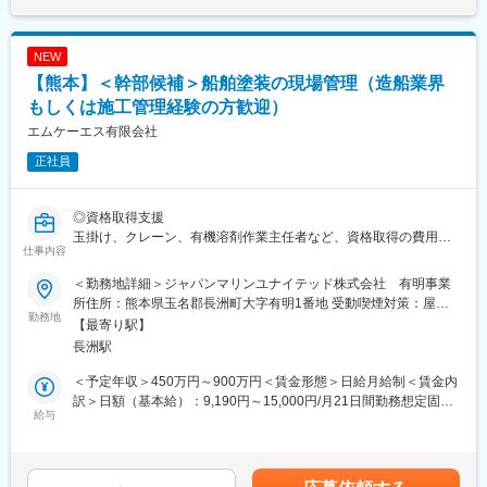
配属先は4名の組織となります。男女比は3：1で、20～70代の
方々にご活躍いただいております。
■業務の特徴：
営業先は既に取引のあるお客様が中心で、製品力・技術力に自信
NEW
■魅力：
があります。飛び込み営業はございません。
【熊本】＜幹部候補＞船舶塗装の現場管理（造船業界
・既存顧客対応がメインとなります。飛び込みもなく、個人ノル
基本エリアで担当が分かれており営業活動をお任せします。
マもない為、日々顧客に向き合いながら業務を行うことが出来ま
担当のお客様が任されている案件について当社製品をご提案やご
もしくは施工管理経験の方歓迎）
す。
相談などで受注を取りに行きます。
エムケーエス有限会社
・年間休日120日の土日祝休みで月残業平均20時間となります。
提案の流れとしては、、、
年末年始休暇や夏季休暇など長期連休も整備されているためオン
正社員
・工事内容や要望をヒアリング
オフのメリハリを付けて働くことが可能です。
・最適な製品をご提案
・納品スケジュール等を調整
◎資格取得支援
変更の範囲：本文参照
・工事中のフォロー
玉掛け、クレーン、有機溶剤作業主任者など、資格取得の費用を
お客様の予算や納期など聞いたうえで当社がお役に立てるかなど
仕事内容
当社で【全額負担】します！
考えながら提案をしておりますので工夫しながら進めていき裁量
についてはお任せしております。
＜勤務地詳細＞ジャパンマリンユナイテッド株式会社 有明事業
■職務概要：【変更の範囲：会社の定める業務】
大切にしていることは、お客様との関係構築となります。
所住所：熊本県玉名郡長洲町大字有明1番地 受動喫煙対策：屋内
ジャパンマリンユナイテッド株式会社の有明事業所内にて、同工
勤務地
全面禁煙変更の範囲：本文参照
【最寄り駅】
場内で製造されている「船舶塗装」の現場監督業務をお任せしま
■入社後の流れ：
長洲駅
す。
入社後はOJTとして先輩社員との同行で営業の進め方や商品知識
について学んでいただきます。
＜予定年収＞450万円～900万円＜賃金形態＞日給月給制＜賃金内
■職務詳細：
独り立ち後は裁量をもって営業活動ができるため幅広い提案がで
訳＞日額（基本給）：9,190円～15,000円/月21日間勤務想定固定
・手掛ける船は主に大型鉱石運搬船等の世界を駆け巡る大型船に
給与
きます。
残業手当/月：50,000円～100,000円（固定残業時間45時間0分/
なります。
月）超過した時間外労働の残業手当は追加支給＜想定月額＞
・船舶の塗装における施工管理（工程管理、人員管理、品質管
■やりがい：
242,990円～415,000円（一律手当を含む）＜昇給有無＞有＜残業
理）を担います。
毎週訪問しているお客様に対し、億単位の注文をいただいたとき
手当＞有＜給与補足＞■昇給：あり（前年度実績1月あたり0円～