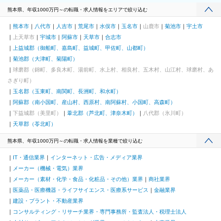
熊本県、年収1000万円～の転職・求人情報をエリアで絞り込む
熊本市
八代市
人吉市
荒尾市
水俣市
玉名市
山鹿市
菊池市
宇土市
上天草市
宇城市
阿蘇市
天草市
合志市
上益城郡（御船町、嘉島町、益城町、甲佐町、山都町）
菊池郡（大津町、菊陽町）
球磨郡（錦町、多良木町、湯前町、水上村、相良村、五木村、山江村、球磨村、あ
さぎり町）
玉名郡（玉東町、南関町、長洲町、和水町）
阿蘇郡（南小国町、産山村、西原村、南阿蘇村、小国町、高森町）
下益城郡（美里町）
葦北郡（芦北町、津奈木町）
八代郡（氷川町）
天草郡（苓北町）
熊本県、年収1000万円～の転職・求人情報を業種で絞り込む
IT・通信業界
インターネット・広告・メディア業界
メーカー（機械・電気）業界
メーカー（素材・化学・食品・化粧品・その他）業界
商社業界
医薬品・医療機器・ライフサイエンス・医療系サービス
金融業界
建設・プラント・不動産業界
コンサルティング・リサーチ業界・専門事務所・監査法人・税理士法人