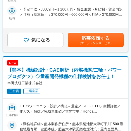
現地の養殖会社の運営を統括し、全体的な事業管理を行います。
勤務地
・生成AI／機械学習を活用した業務自動化・支援ソリューション
生産計画の策定から実行、日々の運営まで幅広く担当します。
※外販製品ではなく、社内利用を目的としたシステムが中心です。
＜予定年収＞800万円～1,200万円＜賃金形態＞月給制＜賃金内訳
（2）養殖現場の指導:
＞月額（基本給）：370,000円～600,000円＜月給＞370,000円～
養殖現場での作業プロセスの最適化や技術指導を行い、生産効率
■業務の魅力・やりがい：
給与
600,000円＜昇給有無＞有＜残業手当＞有＜給与補足＞※給与詳細
と品質の向上を目指します。現場スタッフの教育・訓練を通じて
・世界を代表する半導体製造装置メーカーである当社において、
は経験・年齢を考慮の上、決定します。■賞与：年2回賃金はあく
スキルアップを図ります。
開発や生産力向上を支える業務効率化の推進に貢献する重要なポ
までも目安の金額であり、選考を通じて上下する可能性がありま
（3）販売先との折衝:
ジションです。
す。月給(月額)は固定手当を含めた表記です。
生産物の販売先との交渉や取引条件の調整を担当します。市場ニ
応募依頼する
・部門の壁を越えた多様なステークホルダーと連携し、DXプロジ
気になる
ーズに応じた販売戦略の策定と実行を行い、売上の最大化を図り
ェクトの企画から実行まで一貫して携わることで、自らの提案が
（エージェントサービス）
ます。
組織の成果に直結するやりがいを実感できます。
（4）業務の幅広い管理:
・DX分野の中核人材としての専門性を高めるとともに、地域に根
生産から販売までの一連のプロセスを管理し、効率的な運営を実
ざしたグローバル企業の一員として、働きやすさと成長機会の両
NEW
現します。コスト管理や品質管理も含め、全体の業務を統括しま
方を得られる環境です。
す。
【熊本】機械設計・CAE解析（内燃機関/二輪・パワー
（5）関係者との連携:
プロダクツ）◇量産開発機種の仕様検討をお任せ！
社内外の関係者との円滑なコミュニケーションを図り、信頼関係
本田技研工業株式会社
を構築します。特に供給チェーンの管理や取引先との協力体制を
強化します。
正社員
上場企業
■当社の特徴：
縮小傾向だといわれた日本の外食市場で、当社のメインのフィー
ICEパワーユニット設計／構想～量産／CAE・CFD／実機評価／
ルドであるファストフードの市場はこの18年間で9,000億円程伸
排ガス・触媒／完成車価値／世界市場／Honda
仕事内容
長しています。
世界の飢餓人口8億2,100万人（約9人に1人）といわれる今、「世
世界シェアNo.1のHonda二輪・パワープロダクツ領域で、完成車
＜勤務地詳細＞熊本製作所住所：熊本県菊池郡大津町平川1500 勤
界中の人々に安全でおいしい食を手軽な価格で提供する」を企業
コンセプト起点のICEパワーユニット開発に挑むポジションです。
務地最寄駅：豊肥本線／肥後大津駅受動喫煙対策：屋内全面禁煙