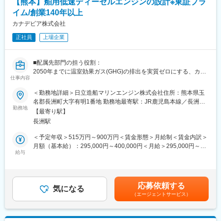
【熊本】舶用低速ディーゼルエンジンの設計※東証プラ
都度請求
■工期内に完工させ、建物の引き渡し。その後のメンテナンス
イム/創業140年以上
カナデビア株式会社
【変更の範囲：当社業務全般】
正社員
上場企業
■施工実績：
・熊本屋台村
■配属先部門の担う役割：
・ガレット藤崎南
2050年までに温室効果ガス(GHG)の排出を実質ゼロにする、カー
・イクシオン筥崎宮など
仕事内容
ボンニュートラル社会の実現に向けた取り組みを加速させるた
め、国内造船所最大手である今治造船株式会社とタッグを組み設
■本ポジションの特徴：
＜勤務地詳細＞日立造船マリンエンジン株式会社住所：熊本県玉
立された日立造船マリンエンジン株式会社にて、船舶業界の低・
・当社は施工～物件管理や売買等を一貫して行っているため、無
名郡長洲町大字有明1番地 勤務地最寄駅：JR鹿児島本線／長洲駅
脱炭素社会を実現するための主機関設計を担います。
勤務地
理ない工期設定が可能です。
受動喫煙対策：屋内全面禁煙
【最寄り駅】
そのため1日1現場担当いただくなど、残業時間削減に向けて取り
長洲駅
■入社後の具体的な仕事内容：
組んでいます。
世界を代表する大型船舶用ディーゼルエンジンのメーカーである
＜予定年収＞515万円～900万円＜賃金形態＞月給制＜賃金内訳＞
当社の設計担当として、以下のいずれかの業務を担当していただ
変更の範囲：会社の定める業務
月額（基本給）：295,000円～400,000円＜月給＞295,000円～
きます。（これまでのご経験や適正を鑑み、下記いずれかの業務
給与
400,000円＜昇給有無＞有＜残業手当＞有＜給与補足＞昇給：年1
を担当していただくことになります。）
回（7月）※係長クラス以上は評価による洗い替え方式賞与：年2
回（6月、12月）※管理職は年俸制（賞与相当額を含む）記載金額
・総括業務
は選考を通じて上下する可能性があります。月給(月額)は固定手当
応募依頼する
→詳細設計で設計された各種部品の予備品および要具のリスト作
気になる
を含みます。※管理職での採用の場合、予定年収９００万円～賃金
（エージェントサービス）
成、完成図書作成、取扱説明書作成、設計関連の船級申請等の業
はあくまでも目安の金額であり、選考を通じて上下する可能性が
務を行います。
あります。月給(月額)は固定手当を含めた表記です。