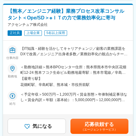
・認可取得に係る法規制定活動への関与
※海外拠点や各国の認可規制機関とのやり取りも発生します。
【熊本／エンジニア経験】業務プロセス改革コンサル
タント＜Ope/SD＞※ＩＴの力で業務効率化に寄与
■魅力・やりがい：
実際に完成車やエンジンに触れて法規が要求する騒音、制動、排
アクセンチュア株式会社
ガス、出力などの性能評価や、テストコースにて実車（試験車
正社員
上場企業
5名以上採用
両）を操縦する走行試験に携わることもできます。
自身が認可取得を担当した製品が市場で利用される、技術交渉し
た内容が業界の標準として認知される、新しい法規として発行さ
【IT知識・経験を活かしてキャリアチェンジ／顧客の業務課題を
れる等、成果が目に見える形で世の中に出てくるため非常に達成
DXで改善／エンジニア出身者多数／業務効率化の観点からチーム
感を感じることが出来ます。そこには自身のアイデアを盛り込む
仕事内容
で顧客貢献／ワークライフバランス○／グローバル企業】
ことも可能です。
■アクセンチュア株式会社のBPOとは
＜勤務地詳細＞熊本BPOセンター住所：熊本県熊本市中央区花畑
また、常に開発部門と連携を保ちながら業務を進める領域のた
クライアントの業務をお預かりし、成り代わって業務執行しつ
町12-24 熊本フコク生命ビル勤務地最寄駅：熊本市電線／辛島町
め、最先端の技術に触れながら業務を遂行いただけます。
つ、その業務の中で改善・効率化できると思われる課題を発見
勤務地
駅受動喫煙対策：屋内全面禁煙変更の範囲：会社の定める事業所
「二輪の完成車やエンジンに触れたい」「目に見える形で成果を
【最寄り駅】
し、改善提案を行うサービスです。
残したい」「最先端の技術に触れたい」という想いのある方には
花畑町駅、辛島町駅、熊本城・市役所前駅
単なる「業務のアウトソーシング」ではなく、業務受託後にお客
とてもやりがいのある環境です。
様企業に代わって業務効率化を実現することを目的としておりま
＜予定年収＞500万円～1,200万円＜賃金形態＞年俸制補足事項な
す。
し＜賃金内訳＞年額（基本給）：5,000,000円～12,000,000円＜
■具体的な業務内容：
給与
月額＞416,666円～1,000,000円（12分割）＜昇給有無＞有＜残業
変更の範囲：専門性や適性、会社ニーズなどを踏まえ、会社が定
エンジニアとして開発業務を行うのではなく、下記の「プロジェ
手当＞有＜給与補足＞※上記はあくまでも目安でありご経験・スキ
める業務への配置転換を命じる場合があります。
クト例」に記載しているような実務を行うオペレーターのマネジ
ルに応じて変動いたします。※残業代（月20時間程度）、住宅手
メントを行いながら、
当、賞与は別途支給賃金はあくまでも目安の金額であり、選考を
応募依頼する
業務をどのように効率化できそうか？どうすればプロセスを改善
気になる
通じて上下する可能性があります。月給(月額)は固定手当を含めた
（エージェントサービス）
できそうか？といった点を検討いただき、顧客にご提案頂くとい
表記です。