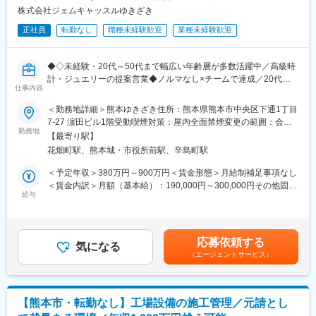
■業務内容：
土地活用営業は「長時間労働」「飛び込み中心」という印象を持
株式会社ジェムキャッスルゆきざき
自動車や自動車部品、家電、医療などの大手メーカー開発現場に
たれがちですが、当社では計画性を重視した営業活動を行ってい
て、組込系エンジニアとして活躍頂きます。
正社員
転勤なし
職種未経験歓迎
業種未経験歓迎
ます。勤務時間に制約があることを前提に役割設計を行い、成果
車載ECU、自走式ロボット、アームロボット、建設機械、医療装
基準も明確です。時短勤務でも重要な提案を任され、正当に評価
置などですが、具体的には下記のような業務内容です。
される環境が整っています。
◆◇未経験・20代～50代まで幅広い年齢層が多数活躍中／高級時
・自動車に搭載されるECUの開発業務
計・ジュエリーの提案営業◆ノルマなし×チームで達成／20代平
・次世代ADASシステムに関する先行開発業務
■入社後のミッション：
仕事内容
均年収700万円◎土日休み可・残業月平均24H◆人生の節目に寄り
・オーディオ製品における音声制御（ノイズキャンセル）の組込
いきなりやってきた方に大切な土地を任せられないため、まずは
添う“信頼を築く接客”で高収入と成長を実現◇◆
開発
関係性構築からがスタートです。
＜勤務地詳細＞熊本ゆきざき住所：熊本県熊本市中央区下通1丁目
・既存ゲーム機及び次世代ゲーム機の開発環境(ＳＤＫ:Software
その土地への想い入れ、今後への悩みについて、話を「聞く」こ
7-27 濵田ビル1階受動喫煙対策：屋内全面禁煙変更の範囲：会社
＜自信をもって提案できる商品多数あり！／SNSや有名人の口コ
Development kit)のテストプログラムの開発
勤務地
とが大切なお仕事です。
の定める事業所
【最寄り駅】
ミでも人気拡大中＞
※これまでのご経験に応じて、当面の業務内容を決定してきます。
花畑町駅、熊本城・市役所前駅、辛島町駅
・老舗でありながら、現在も右肩上がりで成長中の宝石・高級時
■当社の魅力：
変更の範囲：会社の定める業務
計の専門店。最近ではSNSなどでスポーツ選手や人気YouTuberの
同社は大手メーカ、プライム市場上場企業を中心に700社以上取
＜予定年収＞380万円～900万円＜賃金形態＞月給制補足事項なし
方にも取り上げられ注目度を高めています。
引を頂いております。信頼を得ている大きな理由は、約7,000名に
＜賃金内訳＞月額（基本給）：190,000円～300,000円その他固定
・ロレックスなどの高級時計を中心に、希少価値の高いモデルも
も上るエンジニアが持つ「技術力」の高さにあります。エンジニ
給与
手当/月：20,000円～200,000円固定残業手当/月：36,800円～
含め量・質ともに業界トップクラスの品揃えで、お客様のご要望
ア向けに技術研修やリーダー、マネージャ研修、勉強会等、多彩
200,000円（固定残業時間24時間0分/月）超過した時間外労働の
にいち早く応えられるため、大きな信頼をいただいています。
に取りそろえ
残業手当は追加支給＜月給＞246,800円～700,000円（一律手当を
クライアント企業に妥協のない、こだわりの技術を提供できるよ
含む）＜昇給有無＞有＜残業手当＞有＜給与補足＞■給与改定年2
応募依頼する
【仕事内容】
うに体制を整えています。
気になる
回 ※成果と行動目標の評価により決定■賞与年2回（7月・12月／
（エージェントサービス）
・高級時計／ジュエリーの接客・販売
昨年度実績：4ヶ月分）■3ヶ月ごとにインセンティブ支給賃金は
・既存顧客へのフォロー、外商対応
変更の範囲：会社の定める業務
あくまでも目安の金額であり、選考を通じて上下する可能性があ
・商品検品、ディスプレイ管理、修理受付
ります。月給(月額)は固定手当を含めた表記です。
・顧客／在庫管理、問い合わせ対応など店舗運営全般
【熊本市・転勤なし】工場設備の施工管理／元請とし