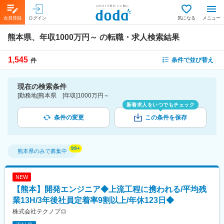
会員登録
ログイン
気になる
メニュー
熊本県、年収1000万円～
の転職・求人検索結果
1,545
条件で並び替え
件
現在の検索条件
[勤務地]熊本県 [年収]1000万円～
新着求人をいつでもチェック
条件の変更
この条件を保存
熊本県
のみで募集中
NEW
【熊本】開発エンジニア◆上流工程に携われる/平均残
業13H/3年後社員定着率9割以上/年休123日◆
株式会社テクノプロ