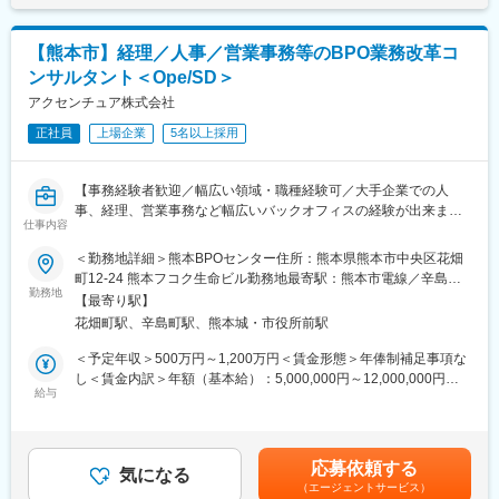
う業務内容となります。これまでのIT経験や知見を活かし、より
クライアントに直接的に関わり、ITの力で業務効率化させること
を提案いただきます。
【熊本市】経理／人事／営業事務等のBPO業務改革コ
＜具体的なミッション＞
ンサルタント＜Ope/SD＞
・業務プロセスに対するDX(デジタルトランスフォーメーション)
の推進
アクセンチュア株式会社
・業務改革・組織改革に伴うチェンジ・マネジメント
正社員
上場企業
5名以上採用
・オペレーションサービス（アウトソーシング）活用を含めた、
中長期のビジネス運営プランの策定
■プロジェクト例：
【事務経験者歓迎／幅広い領域・職種経験可／大手企業での人
経理・財務領域：仕訳、買掛金・売掛金管理、決算関連事務、資
事、経理、営業事務など幅広いバックオフィスの経験が出来ます
産管理、運用マニュアル作成・更新 等
仕事内容
／チームで顧客貢献／成長を続けるグローバル企業】
人事・総務領域：給与手当関連事務、社会保険関係事務、年末調
■BPOとは…
＜勤務地詳細＞熊本BPOセンター住所：熊本県熊本市中央区花畑
整関係事務、人事情報管理、運用マニュアル作成・更新 等
全国の大手企業の主にバックオフィスの業務をお預かりし、アク
町12-24 熊本フコク生命ビル勤務地最寄駅：熊本市電線／辛島町
カスタマーサポート領域：アカウントの作成サポート、Web広告
センチュアで業務執行をすることです。基本は全国の大手企業で
勤務地
駅受動喫煙対策：屋内全面禁煙変更の範囲：会社の定める事業所
配信ツールの機能案内や広告運用に関する問い合わせ 等（メール
【最寄り駅】
数十名～数百名規模で業務を行っている経理や人事、営業事務な
／チャット／電話対応を中心）
花畑町駅、辛島町駅、熊本城・市役所前駅
どの一部業務をお預かりすることが多く、今回はその業務を実行
■職場環境
から業務改善提案まで行っていただく方を求めています。
＜予定年収＞500万円～1,200万円＜賃金形態＞年俸制補足事項な
2015年から開始した組織風土改革により、有給取得率は84%、女
し＜賃金内訳＞年額（基本給）：5,000,000円～12,000,000円＜
性比率も30.4%へ増加。制度面では「18時以降の会議原則禁止」
■業務内容
給与
月額＞416,666円～1,000,000円（12分割）＜昇給有無＞有＜残業
「残業ルール厳格化」「短日短時間勤務制度の導入」「在宅勤務
※下記のプロジェクト例の業務を最初は現場メンバーとしてお任せ
手当＞有＜給与補足＞※上記はあくまでも目安でありご経験・スキ
制度の全社展開」なども実施。
しますが、業務の一連の流れが分かるとメンバーマネジメントか
ルに応じて変動いたします。※残業代（月20時間程度）、住宅手
※平均残業時間：月20時間程度（1時間/日）程度
らクライアントへの業務改善の提案なども将来的にはお任せしま
当、賞与は別途支給賃金はあくまでも目安の金額であり、選考を
応募依頼する
す。
気になる
通じて上下する可能性があります。月給(月額)は固定手当を含めた
（エージェントサービス）
・営業事務領域：受発注、請求書のデータ化、マニュアル作成等