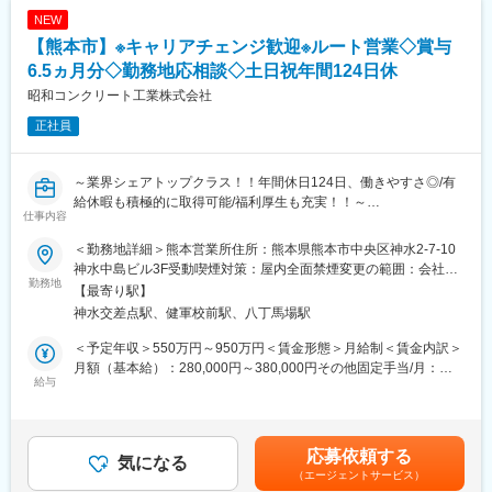
す。
船舶の知識・舶用原動機の知識・機械設計・制御機器知識・
NEW
CAD/CAE・社内外の対人対応力等、様々なスキルと経験を伸ばす
■詳細：
【熊本市】※キャリアチェンジ歓迎※ルート営業◇賞与
ことができます。
・新規装置のインストレーション
6.5ヵ月分◇勤務地応相談◇土日祝年間124日休
・上記の運用及び維持、管理
■入社後のキャリアパス：ご本人の能力や適正に合わせて決定予定
昭和コンクリート工業株式会社
・状況の報告
・既存顧客フォロー
カナデビア（株）社員として入社していただきますが、株主変更
正社員
・既存顧客からのご紹介に伴う新規顧客対応 など
の取り扱いにより、2027年3月末で、日立造船マリンエンジン
（株）へ転籍していただくことになります。
■入社後：
～業界シェアトップクラス！！年間休日124日、働きやすさ◎/有
基本的にはOJTとなりますが、先輩社員がしっかりとサポートい
給休暇も積極的に取得可能/福利厚生も充実！！～
仕事内容
たしますのでご安心ください。
顧客先が全国に渡るため、将来的には全国への出張を伴います。
★官公庁や大手ゼネコンなどと取引中！地下トンネルや橋などの
＜勤務地詳細＞熊本営業所住所：熊本県熊本市中央区神水2-7-10
建設に必要な自社コンクリート製品の提案を担当★数十億円規模
神水中島ビル3F受動喫煙対策：屋内全面禁煙変更の範囲：会社の
■働き方・ポジションの魅力
の大型案件にも関われます
勤務地
定める事業所
【最寄り駅】
（1）【全国をフィールドに専門性を高める】
神水交差点駅、健軍校前駅、八丁馬場駅
顧客は全国の半導体・電子材料メーカー。
＼扱う商材はシェアトップクラス／
全国出張を前提に、多様な現場・最先端の製造ラインに触れるこ
PC（プレストレストコンクリート）構造物の建設をはじめ、コン
＜予定年収＞550万円～950万円＜賃金形態＞月給制＜賃金内訳＞
とができるダイナミックな環境です。
クリート二次製品の設計・開発・製造・補修を行う当社の営業と
月額（基本給）：280,000円～380,000円その他固定手当/月：
（2）【半導体×分析技術という市場価値の高いスキル】
してご活躍いただきます。
給与
15,000円～20,000円＜月給＞295,000円～400,000円＜昇給有無
成長市場である半導体分野に加え、分析・計測技術の知見を身に
■具体的には：
＞有＜残業手当＞有＜給与補足＞※詳細は経験・能力・年齢を考慮
つけることで、希少性の高いエンジニアとしてキャリア形成が可
官公庁や建設コンサル、ゼネコン（建設・建築・土木会社）、商
の上決定します。■昇給：年1回（6月） ■賞与：年2回（6月・12
能です。
社等の優良企業に対し製品・技術のPRや提案をします。工事予定
月）昨年実績 年2回/6.5ヶ月賃金はあくまでも目安の金額であ
応募依頼する
現場を下見に行ったり、設計や現場監督との打合せ等もお任せし
気になる
り、選考を通じて上下する可能性があります。月給(月額)は固定手
■組織構成：
（エージェントサービス）
ます。
当を含めた表記です。