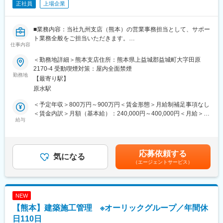
にも求められるエンジニアの育成に積極的に投資を行っておりま
正社員
上場企業
す。例）
・アプリ開発＋AI ⇒ビッグデータなどの大量情報の集積データ
マーケティングできるエンジニア等
■業務内容：当社九州支店（熊本）の営業事務担当として、サポー
・インフラ構築＋クラウド ⇒AWS/Azureなどを用いて拠点間連
ト業務全般をご担当いただきます。
仕事内容
携等のDX・IoT化のニーズに応えられるエンジニアへ
◇営業のサポート業務全般
・アプリ設計/開発＋モノづくり ⇒デジタルツインやAR/VRなど
・装置、砥石などの受発注業務
＜勤務地詳細＞熊本支店住所：熊本県上益城郡益城町大字田原
のニーズに応えられるエンジニアへ
・見積作成、納期管理・調整などのサポート業務
2170-4 受動喫煙対策：屋内全面禁煙
※近い将来的に上記業務等へチャレンジできるエンジニアへ育成す
・九州支店運営に関わる総務業務全般
勤務地
【最寄り駅】
る方針です。
・他拠点やお客様とのメールやりとり
原水駅
■職務内容：当社とプライム契約を結んでいる大手メーカーやSIer
◇業務改善活動(PIM)に関わる業務全般
にて、ソフトウェア設計・開発業務を担当いただきます。
・PIMMTGへの参加、改善案アイデア出し・推進・実施
＜予定年収＞800万円～900万円＜賃金形態＞月給制補足事項なし
【案件事例】
・毎月開催される他部署対戦で使用する資料の作成・発表
＜賃金内訳＞月額（基本給）：240,000円～400,000円＜月給＞
・産業用ロボット画像処理システムの設計や開発
◇目標管理活動(MBO)に関わる業務全般
給与
240,000円～400,000円＜昇給有無＞有＜残業手当＞有＜給与補足
・点群処理技術を用いたアプリケーション開発
(目標管理活動とは…企業活動の質を高めていくために、いくつか
＞■補足：表記の金額はあくまで目安であり、経験・能力・前給等
・AWSを活用したWebアプリケーション分析
の目標を設定し全社で1年をかけて取り組む活動。全社と部ごとの
を考慮のうえ決定■賞与：売上高経常利益率に応じ決定※2022年度
・BtoB向けパッケージソフトウェアのUI/UX設計
テーマをそれぞれ設け、定期的に達成度合いを測定する)
実績 20.90ヶ月/過去10年平均：12.40ヶ月■家族手当や各種手当
応募依頼する
※PJによっては構想フェーズから関わることができます。
・担当テーマについて達成状況の進捗確認
気になる
が充実しているため手当によっても年収・月給は変動します。賃
（エージェントサービス）
・他メンバーの取り組み意識を向上させる施策の企画推進
金はあくまでも目安の金額であり、選考を通じて上下する可能性
変更の範囲：会社の定める業務
があります。月給(月額)は固定手当を含めた表記です。
■入社後の研修について：
入社後1ヶ月～2ヶ月を目安に、東京本社での研修を実施します。
NEW
研修時の住居については、会社にて手配いたします。（現時点で
【熊本】建築施工管理 ※オーリックグループ／年間休
は、入寮を想定）
※東京本社所在地：〒143-8580 東京都大田区大森北2-13-11
日110日