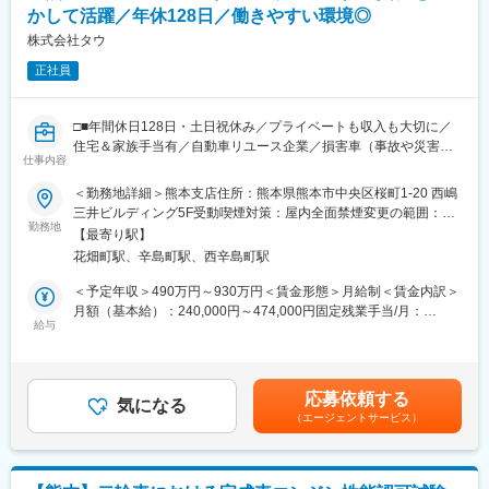
・店舗達成でインセンティブ支給
かして活躍／年休128日／働きやすい環境◎
・20代平均年収700万円
【当社に向いている方】
株式会社タウ
・年齢／社歴に関係なく評価→若手管理職多数
・下請け中心の現場のため、裁量が少ないため、裁量を持って働
・月9日休み／土日休みも柔軟取得可
正社員
ける環境を求めたい！
“売る仕事”ではなく、“信頼を築く仕事”。
・もっと発注者側の視点をもって働ける環境を求めたい！
お客様の人生に寄り添いながら、自身の市場価値も高めたい方
・下請け中心から脱却し、キャリアと年収を上げていきたい！
へ。
□■年間休日128日・土日祝休み／プライベートも収入も大切に／
・転勤をなくし、ライフプランに併せた働き方と年収アップを実
住宅＆家族手当有／自動車リユース企業／損害車（事故や災害で
現させたい！
仕事内容
変更の範囲：会社の定める業務
損傷した車）の輪出販売事業などを展開■□
昨今は大規模な風水害が発生し、甚大な数の車や家屋が被害を被
＜勤務地詳細＞熊本支店住所：熊本県熊本市中央区桜町1-20 西嶋
■入社後
っています。
三井ビルディング5F受動喫煙対策：屋内全面禁煙変更の範囲：会
1～3か月間は、営業所の教育担当の現場に同席をいただきなが
当社では、被災された方の経済的、精神的な支援の一部として迅
勤務地
社の定める事業所
ら、当社の業務内容について理解を深めていただき、独り立ちで
【最寄り駅】
速なアジャスター対応と修理、買取のサービスをご提供してまい
きるようにサポートをさせていただいております！
花畑町駅、辛島町駅、西辛島町駅
ります。
また、それは、被災地の早期復興と、引き取った車は適正に処理
＜予定年収＞490万円～930万円＜賃金形態＞月給制＜賃金内訳＞
＼当社で働く魅力♪／
し資源循環、温暖化抑制に寄与してまいりたいと考えています。
月額（基本給）：240,000円～474,000円固定残業手当/月：
（1）ライフプランに併せた働き方を実現できる！
あなたの力を貸してください。
給与
105,000円～150,000円（固定残業時間20時間0分/月）超過した時
原則転勤はございません！出張も年平均1回ありません。フレック
間外労働の残業手当は追加支給＜月給＞345,000円～624,000円
スタイム制とリモートワークの導入もしているため、ライフプラ
■業務内容：
（一律手当を含む）＜昇給有無＞有＜残業手当＞有＜給与補足＞※
ンに併せた働き方が可能です！
事故や災害などで損傷した車両の損害状況を調査し、修理工場か
経験・能力・スキル等を考慮の上、当社規定により決定します。■
（2）自由度の高い業務と高い報酬形態！
応募依頼する
ら提出される見積書の内容や修理費用の妥当性を確認していただ
気になる
昇給：年1回（4月）■決算賞与：年2回※年間平均支給：月収2カ月
提案～施工まで一気通貫スタイルなので、自身の考えを反映した
（エージェントサービス）
きます。また、修理工場や保険会社との協議を通じて適正な修理
分（業績・個人評価に応じて1.5～3カ月分）賃金はあくまでも目
施工管理ができる自由度があり、その実績に基づいた給与査定を
費の算定・協定業務も担当いただきます。
安の金額であり、選考を通じて上下する可能性があります。月給
しているため、年次に関係なく1000万円以上を目指せる環境がご
・自動車損害調査（画像調査が中心／案件に応じて立会調査あ
(月額)は固定手当を含めた表記です。
ざいます！
り）