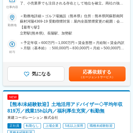
了、小売業界でも注目される存在として地位を確立。両社の強み
■医療保険・がん保険も会社負担。
仕事内容
を最大限に引き出すシナジー経営で様々のことにトライしていき
ます。売上高1兆円超の小売業への飛躍で更なる成長企業へと進化
[こんな前職の型が活躍中/従業員の半分以上が異業種からの転職
＜勤務地詳細＞ゴルフ場施設（熊本県）住所：熊本県阿蘇郡南阿
します】
者]
蘇村河陽4369-19 受動喫煙対策：屋内全面禁煙変更の範囲：会社
勤務地
・コンビニの店長
の定める事業所
【最寄り駅】
■業務概要：
・携帯電話の販売員
立野駅(熊本県)、長陽駅、加勢駅
当社では、リゾート事業をグループの新たな成長エンジンと位置
・自動車の営業 など
づけ、ゴルフ場運営、温泉旅館、研修施設などを手掛け事業の多
＜予定年収＞600万円～1,000万円＜賃金形態＞月給制＜賃金内訳
角化、グループシナジーの最大化を図っています。
変更の範囲：会社の定める業務
＞月額（基本給）：500,000円～830,000円＜月給＞500,000円～
今回熊本県で保有するゴルフ場の支配人候補の採用を行っていま
給与
830,000円＜昇給有無＞有＜残業手当＞有＜給与補足＞※経験・年
す。将来的には他施設なども含めリゾート事業の中核人材として
齢・能力等を考慮の上、決定します。■昇給：評価による■賞与：
活躍いただくことを期待しています。
評価による賃金はあくまでも目安の金額であり、選考を通じて上
下する可能性があります。月給(月額)は固定手当を含めた表記で
応募依頼する
■業務内容：
気になる
す。
（エージェントサービス）
ゴルフ場の運営全般 （施設管理、各施策、計画策定、部門管理、
人材・能力開発など）
■業務詳細：
NEW
◇ゴルフ場施設全体の管理（ゴルフコース、クラブハウス、併設
【熊本/未経験歓迎】土地活用アドバイザー◇平均年収
レストラン）
◇スタッフマネジメント、育成・能力開発
819万／残業15h以内／福利厚生充実／転勤無
◇サービスや施設の企画、コースの管理も含む顧客サービス、従
東建コーポレーション 株式会社
業員満足度向上
正社員
転勤なし
上場企業
5名以上採用
職種未経験歓迎
◇会員サービス対応
◇経営計画、売上・利益の目標計画等のビジネスプランの策定・
業種未経験歓迎