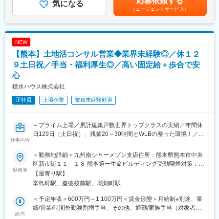
応募依頼する
・工場内での当社の塗装作業員は約60名ほどとなっており、各区
気になる
は言葉にできないほどの喜びがあります！
4,000円）■賞与：あり（前年度実績 年合計2ヶ月分）■給与締め
（エージェントサービス）
画に5～10名程度を配員します。
スケールが大きく、裁量もあり入社年月関係なく工夫をすれば実
毎月20日月末払い賃金はあくまでも目安の金額であり、選考を通
績を上げられる環境です！
じて上下する可能性があります。月給(月額)は固定手当を含めた表
・幹部になると事業所運営に携わっていただきます。
記です。
■組織構成：
■当社について：
NEW
社員の大半が施工管理を担っており、作業は外注の職人が担いま
おもに橋梁のPC構造物の建設をはじめ、コンクリート二次製品の
【熊本】土地活コンサル営業◆業界未経験◎／休１２
す。
開発・生産・販売を行っています。島々を結ぶ橋梁や高速道路・
社員は所長を筆頭に社員5名（30～60代）在籍しております。
９土日祝／手当・福利厚生◎／高い固定給＋歩合で安
主要道路の橋、農業用水路用のU型製品をはじめ、道路端の擁壁
や法面保護、住宅や造成工事にも使われるL型擁壁などのコンクリ
心
■やりがい：
ート構造物を手掛けています。
積水ハウス株式会社
皆で協力して、世界でも有数の巨大船を造り上げることができま
す。貴重な環境で、仲間とともに達成感を感じ、専門スキルを身
正社員
上場企業
業種未経験歓迎
変更の範囲：会社の定める業務
につけプロフェッショナルになることができます
～プライム上場／累計建築戸数世界トップクラスの実績／年間休
変更の範囲：本文参照
日129日（土日祝）、残業20～30時間とWLBの整った環境！／充
仕事内容
実のキャリア支援制度！／女性活躍推進やLGBTQへの取り組みも
積極実施／業界のリーディングカンパニー／宅建保有者歓迎～
＜勤務地詳細＞九州南シャーメゾン支店住所：熊本県熊本市中央
区新市街１１－１８ 熊本第一生命ビルディング受動喫煙対策：屋
■業務内容
勤務地
内全面禁煙変更の範囲：会社の定める事業所（国内外、グループ
【最寄り駅】
住宅業界のリーディングカンパニーとして累計建築戸数世界トッ
会社も含む）および「テレワーク規則」に規定する在宅勤務の就
辛島町駅、慶徳校前駅、花畑町駅
プクラスを誇る当社にて、賃貸住宅を主に、お客様に合わせて
業場所
様々な土地活用を提案する不動産経営コンサルタントをお任せし
＜予定年収＞600万円～1,100万円＜賃金形態＞月給制※別途、業
ます。
績/営業/時間外勤務割増手当、その他、通勤/家族手当（対象者の
給与
み）等の諸手当有＜賃金内訳＞月額（基本給）：304,000円～