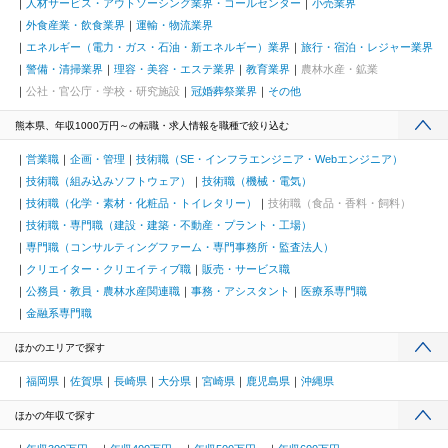
人材サービス・アウトソーシング業界・コールセンター
小売業界
外食産業・飲食業界
運輸・物流業界
エネルギー（電力・ガス・石油・新エネルギー）業界
旅行・宿泊・レジャー業界
警備・清掃業界
理容・美容・エステ業界
教育業界
農林水産・鉱業
公社・官公庁・学校・研究施設
冠婚葬祭業界
その他
熊本県、年収1000万円～の転職・求人情報を職種で絞り込む
営業職
企画・管理
技術職（SE・インフラエンジニア・Webエンジニア）
技術職（組み込みソフトウェア）
技術職（機械・電気）
技術職（化学・素材・化粧品・トイレタリー）
技術職（食品・香料・飼料）
技術職・専門職（建設・建築・不動産・プラント・工場）
専門職（コンサルティングファーム・専門事務所・監査法人）
クリエイター・クリエイティブ職
販売・サービス職
公務員・教員・農林水産関連職
事務・アシスタント
医療系専門職
金融系専門職
ほかのエリアで探す
福岡県
佐賀県
長崎県
大分県
宮崎県
鹿児島県
沖縄県
ほかの年収で探す