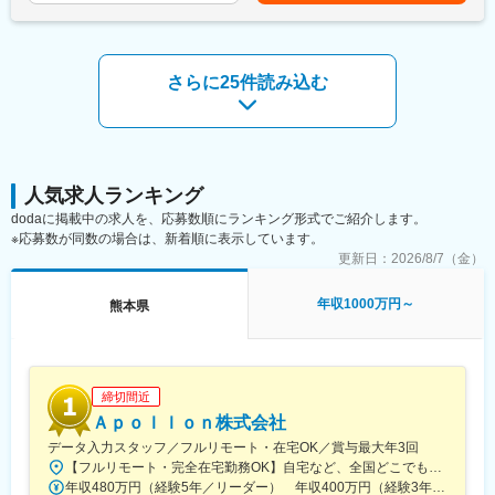
表記です。
変更の範囲：会社の定める業務
・経理・財務領域：仕訳、買掛金・売掛金管理、決算関連事務、
資産管理、運用マニュアル作成・更新 等
・人事・総務領域：給与手当関連事務、社会保険関係事務、年末
調整関係事務、人事情報管理、運用マニュアル作成・更新 等
さらに25件読み込む
・カスタマーサポート領域：アカウントの作成サポート、Web広
告配信ツールの機能案内や広告運用に関する問い合わせ 等（メー
ル／チャット／電話対応を中心）
■入社後の流れ：
入社オリエンテーション後、約1週間のトレーニングに参加してコ
人気求人ランキング
ンサルティングの基礎スキルを学びます。研修後は、部門長との
dodaに掲載中の求人を、応募数順にランキング形式でご紹介します。
面談を経て、プロジェクトへアサインされます。
※応募数が同数の場合は、新着順に表示しています。
更新日：
2026/8/7（金）
■業務の魅力
クライアントは東京本社の大手企業様もしくはグローバル企業な
年収1000万円～
熊本県
どもあり、業種も様々です。九州にいながら大手企業のバックオ
フィス業務を経験が出来、大規模な業務改善やITを使った変革に
携わることが出来ます。これまでの事業会社での経験を活かしま
せんか。
締切間近
■アクセンチュア独自の働き方改革：
Ａｐｏｌｌｏｎ株式会社
社長直轄で2015年から開始した組織風土改革“Project PRIDE”によ
データ入力スタッフ／フルリモート・在宅OK／賞与最大年3回
り、有給取得率は84%、女性比率も30.4%へ増加。離職率半減
【フルリモート・完全在宅勤務OK】自宅など、全国どこでもあなたが働きやすい場所で働けます★転居を伴う転勤なし★全国47都道府県どこからでも応募OK【本社】東京都新宿区山吹町130番地の15 茜ビル2-A＜アクセス＞有楽町線「江戸川橋駅」、東西線「東西線」より徒歩10分※受動喫煙対策：あり
し、残業時間減少等改善が進んでいます。制度面では「18時以降
年収480万円（経験5年／リーダー） 年収400万円（経験3年／メンバー）
の会議原則禁止」「残業ルール厳格化」「短日短時間勤務制度の