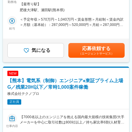
理念として、
解析と実証を往復し、出力・環境性能・快適性を統合最適化しま
勤務地
変更の範囲：会社の定める事業所
【最寄り駅】
原材料の調達から製造・加工、物流、販売までの全てを自社管理
す。
肥後大津駅、瀬田駅(熊本県)
下で行う独自の「MMD（マス・マーチャンダイジング・システ
ム）」を構築し、食料の偏在を無くし供給の絶えない持続可能な
■業務内容
＜予定年収＞570万円～1,040万円＜賃金形態＞月給制＜賃金内訳
仕組み作りを行っております。
1. 構想設計・レイアウト検討
＞月額（基本給）：287,000円～520,000円＜月給＞287,000円～
・パッケージング： 完成車コンセプトに基づき、エンジン本体に
給与
520,000円＜昇給有無＞有＜残業手当＞有＜給与補足＞※給与は経
■社風：
加え、駆動系、燃料系、吸気・排気システムを含めたパワーユニ
験・能力を考慮の上決定します。賃金はあくまでも目安の金額で
「どこまで自分が関わるか」という気持ち次第で担当業務の幅が
ット全体の構想・配置設計。
あり、選考を通じて上下する可能性があります。月給(月額)は固定
変わってくる風土があります。年功序列ではなく、職位に関係な
・仕様決定： 出力特性、環境性能（排ガス低減）、振動、サウン
手当を含めた表記です。
応募依頼する
く意見を取り入れる組織風土です。
ド、操作性（ドライバビリティ）などの目標値を設定し、駆動系
気になる
（エージェントサービス）
仕様の組合せを含めた総合的な仕様検討。
■出向先について
株式会社五十嵐水産
2. 先進シミュレーションを用いた性能検証
事業内容：マダイを中心とした魚の養殖及び活魚・加工品の製
・CAE/CFD活用： 構造解析、流体解析、燃焼解析を用いた性能・
NEW
造・販売
信頼性の検証。
【熊本】電気系（制御）エンジニア※東証プライム上場
※株式会社ゼンショーホールディングスにて雇用いたします。
3. 実車での実証・評価
G／残業20H以下／常時1,000案件稼働
・試作/検証： 試作車や生産準備車を用いた実走行・稼働テストを
株式会社テクノプロ
通じ、エンジン性能に加え、排ガス性能、触媒耐久性、振動・サ
正社員
ウンド特性、駆動系を含めた操作性が狙い通りとなっているかの
実証。
・官能評価： 数値化できない「Hondaらしいエンジンサウンド」
【7000名以上のエンジニアを抱える国内最大規模の技術集団/大手
や「加速フィーリング」の磨き込み。
メーカーを中心に取引社数は800社以上／持ち家比率6割/人材育成
仕事内容
に年10億円投資】
4. 量産に向けた製造調整・図面化