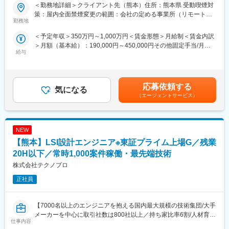
■業務内容：
・生産・製造技術整合： 自社工場および国内外の部品製造お取引
＜勤務地詳細＞クライアント先（熊本）住所：熊本県 受動喫煙対
自動車や自動車部品、産業用装置等の大手メーカーの開発現場で
先と連携し、製造コストや造りやすさを考慮した仕様調整。
策：屋内全面禁煙変更の範囲：会社の定める事業所（リモートワ
の電気系エンジニアです。
勤務地
・出図： 最終的な製品仕様を反映した詳細設計および図面作成。
ーク含む）
電気制御などの開発業務に従事していただきます。
＜予定年収＞350万円～1,000万円＜賃金形態＞月給制＜賃金内訳
※これまでのご経験に応じて、当面の業務内容を決定してきます。
■業務の魅力
＞月額（基本給）：190,000円～450,000円その他固定手当/月：
※同社の方針として、単独での業務は請け負っておらず、チームを
解析専業に留まらず、実機・完成車での検証まで一気通貫。数値
給与
10,000円～150,000円＜月給＞200,000円～600,000円＜昇給有無
編成しての業務となります。
とフィーリングの両立を追求し、世界市場向け商品価値に直結す
＞有＜残業手当＞有＜給与補足＞※給与改定：年1回、賞与：年2
る開発に関われます。
回（会社業績に応じて支給。別途決算賞与あり）※ほか、資格手
■当社の特徴
当、時間外手当（１分単位で支給）、特別手当、配属手当、役職
【１】エンジニアファースト
応募依頼する
■働く環境
気になる
手当、赴任手当、転勤赴任一時金、帰省旅費補助、引越費用補
無理な転勤転居は一切なく、持ち家比率も6割以上。残業時間も月
ものづくり企画開発、生産企画、完成車・システム・デザイン、
（エージェントサービス）
助 など賃金はあくまでも目安の金額であり、選考を通じて上下
20時間以内／休日出勤なし。育児休業取得者も多く、複数回の育
世界各生産拠点と協働するプロジェクト体制。
する可能性があります。月給(月額)は固定手当を含めた表記です。
児休業を取得した者も多数在籍（有給取得率90%）しています。1
人にエンジニアに今後のキャリアを相談するキャリアアドバイザ
■働き方
NEW
ーと希望にあった案件を探す営業担当が付く制度もあるため、エ
・リモート面接実施中
ンジニアの希望にあった働き方を実現することができます。
【熊本】LSI設計エンジニア※東証プライム上場G／残業
・国内外拠点との連携機会
【２】研修制度が充実
・量産を見据えた開発プロセス
20H以下／常時1,000案件稼働・最先端技術
200以上の自社内研修（社外上場メーカーでの導入実績多数）、
株式会社テクノプロ
EV車、SDGｓなど現在～５年・10年先に求められる最先端のテク
■キャリアパス
ノロジー研修を受け、よりスキル・キャリアを向上させることが
OJTで業務を習得後、スペシャリスト志向・マネジメント志向な
正社員
できます。
ど多様な選択肢があります。
【３】技術力の高い環境
上流案件が75％以上、案件数としても業界最大級。どんな技術が
【7000名以上のエンジニアを抱える国内最大規模の技術集団/大手
■企業魅力
今後必要とされるのか分析をするチームがあり、技術への投資は
メーカーを中心に取引社数は800社以上／持ち家比率6割/人材育成
Hondaフィロソフィーのもと、環境・安全・魅力技術を軸に世界
仕事内容
惜しまないため常に最先端の技術に触れることが可能。
に年10億円投資】
の移動価値を創出しています。