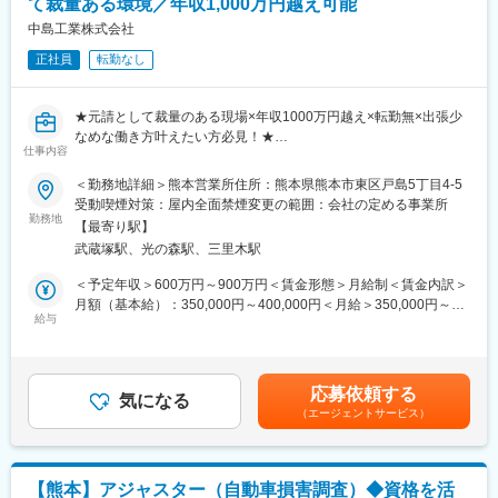
て裁量ある環境／年収1,000万円越え可能
【POINT】
・単発接客ではなく“関係構築型”の提案営業
中島工業株式会社
・購入後のフォローまで一貫して担当
正社員
転勤なし
・「またあなたに相談したい」と言われる関係づくり
【未経験歓迎｜9割が異業種出身】
★元請として裁量のある現場×年収1000万円越え×転勤無×出張少
アパレル、保育士、不動産、飲食など様々な経歴の先輩が活躍
なめな働き方叶えたい方必見！★
中。知識は入社後に習得可能。OJT＋ペア接客で安心してスター
仕事内容
トできます。
■当社について
＜勤務地詳細＞熊本営業所住所：熊本県熊本市東区戸島5丁目4-5
水と空気という産業の生命線を守り、工場の設備工事を行う、創
受動喫煙対策：屋内全面禁煙変更の範囲：会社の定める事業所
【こんな方へおススメ】
業100年を超える工場設備エンジニアリング企業です！
勤務地
・人と話すことが好き
【最寄り駅】
主に、食品（日清食品/明治）、電気（三菱電機）、半導体
・働き方を整えつつ、しっかり稼ぎたい！
武蔵塚駅、光の森駅、三里木駅
（TSMC/東京エレクトロン）など日本を代表する大手メーカー様
から直接の工事のご依頼いただき、最初から最後までプロジェク
＜予定年収＞600万円～900万円＜賃金形態＞月給制＜賃金内訳＞
【社員の9割が未経験スタート】
トの中心に立ち、「どうつくるか」「どう動かし続けるか」を考
月額（基本給）：350,000円～400,000円＜月給＞350,000円～
「時計やジュエリーの知識がないから不安…」
え、大手工場の「水・空気・電気」の設備設計、工程管理、メン
給与
400,000円＜昇給有無＞有＜残業手当＞有＜給与補足＞■賞与：年
そんな心配は必要ありません。実際に活躍している社員の約9割が
テナンスを一気通貫でサービスを提供しております！
2回(6月・11月)■昇格：年1回（1月）【モデル年収】15年目 年
未経験からのスタートです。
収2,000万円10年目 年収1,300万円7年目 年収1,050万円4年
◆入社5年目・係長（名古屋店舗）元アパレル販売スタッフ
■お任せすること
目 年収700万円成果に応じて昇給昇格！30代部長の方もいらっ
◆入社3年目・主任（都内店舗）元保育士
応募依頼する
既存顧客に対して給排水設備・空調設備の新築・改修・メンテナ
気になる
しゃいます！賃金はあくまでも目安の金額であり、選考を通じて
◆入社1年目・一般社員（関西店舗）元不動産営業
（エージェントサービス）
ンスなどの案件を企画から施工管理まで一貫して担当していただ
上下する可能性があります。月給(月額)は固定手当を含めた表記で
◆入社3年目・一般社員（都内店舗）元飲食店スタッフ
きます！
す。
一気通貫で顧客と一緒に考えながら取り組んでいただくため、裁
【働く魅力】
量と自由度が高く、自分の考えを反映させながら顧客提案や施工
・個人ノルマなし／チームで目標達成
【熊本】アジャスター（自動車損害調査）◆資格を活
管理をしていただける環境です。