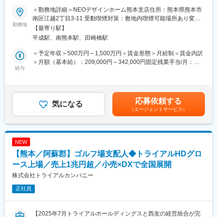
今後必要とされるのか分析をするチームがあり、技術への投資は
お客様のご要望を元に設計プランをご提示させていただきます
＜勤務地詳細＞NEOデザインホーム熊本支店住所：熊本県熊本市
惜しまないため常に最先端の技術に触れることが可能。
[STEP3]プラン調整・見積り
南区江越2丁目3-11 受動喫煙対策：敷地内喫煙可能場所あり変更
ご予算などご要望をお客様と一緒に打合せバランスをとっていき
勤務地
の範囲：会社の定める事業所
【最寄り駅】
変更の範囲：会社の定める業務
ます
平成駅、南熊本駅、田崎橋駅
[STEP4]ご契約
ご契約内容をご確認いただき、ご契約を締結いたします
＜予定年収＞500万円～1,500万円＜賃金形態＞月給制＜賃金内訳
[STEP5]素材等の選択
＞月額（基本給）：209,000円～342,000円固定残業手当/月：
内外装の素材・色・設備など様々な素材をお選びいただけます
給与
61,000円～78,000円（固定残業時間40時間0分/月）超過した時間
[STEP6]施工
外労働の残業手当は追加支給＜月給＞270,000円～420,000円（一
お客様の思いが詰まった設計図をもとにマイホームを施工してい
律手当を含む）＜昇給有無＞有＜残業手当＞有＜給与補足＞※前職
きます
の実績により初任給を上記範囲内で決定します。■昇給年1回■月
応募依頼する
[STEP7]マイホームの完成・引き渡し
気になる
次インセンティブ有(初年度は粗利に対して7％支給)■賞与年2回賃
（エージェントサービス）
金はあくまでも目安の金額であり、選考を通じて上下する可能性
■100％反響営業
があります。月給(月額)は固定手当を含めた表記です。
■定期的にTV-CMやチラシ・折り込みがあり、集客力抜群
■毎月1人あたり5件程度を担当
NEW
■契約から引き渡しまでは8ヶ月程度
【熊本／阿蘇郡】ゴルフ場支配人◆トライアルHDグロ
■勤務地は自宅から通える範囲
■固定残業40時間を超えることはほぼなし（平均残業約20時間）
ース上場／売上1兆円超／小売×DXで全国展開
■インセンティブ(初年度は粗利に対して7％支給)
株式会社トライアルカンパニー
※翌年以降は業績に応じて支給。MAXて10％。
正社員
■1棟販売における粗利は600万円程度
■年間販売実績で8棟は平均以上
■定休以外の休日はまとめることも可能(月2日までなら土日OK)
【2025年7月トライアルホールディングスと西友の経営統合が完
■有給取得については柔軟に対応可能