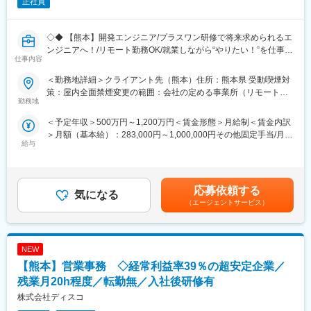
正社員
◇◆ 【熊本】開発エンジニア/プラスワン研修で将来求められるエ
ンジニアへ！/リモート勤務OK/就業しながら“やりたい！”を仕事に
仕事内容
できる会社/福利厚生充実 ◆◇
■POINT：
＜勤務地詳細＞クライアント先（熊本）住所：熊本県 受動喫煙対
【上流案件にチャレンジ】上流案件70％、自社プロダクトも保有
策：屋内全面禁煙変更の範囲：会社の定める事業所（リモートワ
しているため新しくプロダクトを作るチャンスが多数あり！業界
勤務地
ーク含む）
最大級の案件数を誇っているため自身が選べる選択肢が多く、自
＜予定年収＞500万円～1,200万円＜賃金形態＞月給制＜賃金内訳
身の希望に合った案件にアサイン可能です！
＞月額（基本給）：283,000円～1,000,000円その他固定手当/月：
【働き方◎】月残業時間13時間×休日出勤なし×希望しない転勤な
給与
10,000円～150,000円＜月給＞293,000円～1,150,000円＜昇給有
し×リモート勤務OKなど･･･他にも、エンジニアファーストな働き
無＞有＜残業手当＞有＜給与補足＞■賞与：年2回（平均3ヶ月）■
方を実現できる取り組みが豊富のため”入社3年後の定着率9割以
年収例：1,300万円(50代/月給92万円）930万円(40代/月給 43万
上”の実績が実現できています。
円)780万円(30代/月給 37万円）賃金はあくまでも目安の金額であ
【炎上しにくい仕組み】製造業のお客様が多く、無理な納期設定
応募依頼する
気になる
り、選考を通じて上下する可能性があります。月給(月額)は固定手
や炎上が起こりづらい業界特性になっています。また、必ずチー
（エージェントサービス）
当を含めた表記です。
ムでアサインするため1人で抱え込まない環境です。
【請負比率向上中】方向性として、徐々に請負の比率を上げてい
く方針です。また、その影響からリモート勤務の比率も上がって
NEW
おります。
■当社の大事にする「プラスワン」スキル：
【熊本】営業事務 ◇経常利益率39％の超安定企業／
昨今のDX・AI・クラウドなどのIT×モノづくりや、技術高度化、
残業月20h程度／転勤無／入社後研修有
リッチ化のニーズは急速に拡大傾向です。当社では、情勢を踏ま
株式会社ディスコ
え、“プラスワンスキル”を推奨し200以上の自社内研修による将来