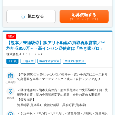
■業務詳細
465,200円＜月給＞304,000円～465,200円＜昇給有無＞有＜残業
賃貸住宅「シャーメゾン」を販売する支店の営業担当として、賃
手当＞有＜給与補足＞※上記はあくまで目安です。選考を通じ、ご
貸住宅だけでなく医療・介護・福祉関連施設や保育所など、様々
経験・専門性に応じて優遇等がございます。■賞与／年2回（9
応募依頼する
な物件からお客様のニーズに合わせた最適な土地活用を提案頂き
気になる
月、3月、別途決算賞与あり）前期実績6.14ヶ月／年■昇給／年1
（エージェントサービス）
ます。経営にも地域活性にも繋がる適切なご提案を実施していま
回（4月）■モデル年収33歳：1000万円（賞与：202万円、営業系
す。お客様は地主様など個人の方から企業や大学など法人まで多
業績手当：313.6万円)※家族手当、営業手当含む賃金はあくまでも
岐に渡ります。また、入社後はリーダーや支店長を目指すことが
目安の金額であり、選考を通じて上下する可能性があります。月
可能です。
給(月額)は固定手当を含めた表記です。
NEW
具体的には…
【熊本／未経験◎】訳アリ不動産の買取再販営業／平
・引合活動(お客様探し)：訪問営業(エリアワークや電話営業等)、
ルート営業(不動産会社や金融機関等)を行い新規開拓いただきま
均年収850万～・高インセン◎使命は「空き家ゼロ」
す。
株式会社ＡｌｂａＬｉｎｋ
・請負契約：契約までに、マーケット分析、役所調査、権利関係
正社員
上場企業
職種未経験歓迎
業種未経験歓迎
の調査、事業収支計画の作成
・建物お引渡し
・提案の未来責任(長期安定経営に向けたオーナーフォロー)
【年収1000万も夢じゃない◎／売り手・買い手両方にニーズあり
で高需要な事業／マーケティングに強み！自社メディアあり・テ
■業務の魅力
仕事内容
レビや自治体連携も加速／訳あり不動産の買取領域で業界トップ
◎地域貢献 × 経営支援を両立
認知度を目指す会社／東証グロース市場上場】
土地活用はオーナーの資産形成だけでなく、地域の雇用・活性に
＜勤務地詳細＞熊本支店住所：熊本県熊本市中央区迎町2丁目1 受
もつながる大きな価値を生みます。
動喫煙対策：屋内全面禁煙変更の範囲：会社の定める事業所
＼こんな方におすすめ／
勤務地
◎大規模プロジェクトの中心で活躍
【最寄り駅】
◎とにかく稼ぎたい
設計担当に加え、銀行・税理士など外部パートナーと協業しなが
河原町駅(熊本県)、慶徳校前駅、呉服町駅(熊本県)
◎本当に困っている人を助けたい・社会問題解決に貢献したい
らプロジェクトを推進。“プロデューサー”として幅広い専門性を磨
◎スピード感がある中で自分のスキルを上げていきたい方 ※最短
けます。
＜予定年収＞500万円～1,000万円＜賃金形態＞月給制＜賃金内訳