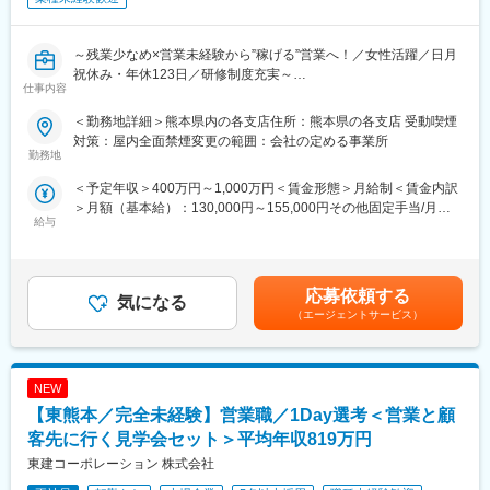
実践
◇地元関係者・団体とのリレーション構築 など
～残業少なめ×営業未経験から”稼げる”営業へ！／女性活躍／日月
■当社について：
祝休み・年休123日／研修制度充実～
仕事内容
2002年度に約200億円だった売上高は、2024年度に約7,000億円
以上達成、35倍近くの驚異的な成長を遂げ2024年3月21日、東京
＼＼ここが魅力／／
＜勤務地詳細＞熊本県内の各支店住所：熊本県の各支店 受動喫煙
証券取引所グロース市場へ上場しました。
◎業界トップレベルのインセンティブ制度で高年収社員多数！
対策：屋内全面禁煙変更の範囲：会社の定める事業所
そして2025年7月トライアルホールディングスと西友の経営統合
社内の5人に1人が年収1000万円以上、2人に1人が700万以上で
勤務地
が完了しました。今後の戦略として（1）既存店改革（2）出店戦
す。契約金額は数億円になるため、大きなインセンティブが支給
＜予定年収＞400万円～1,000万円＜賃金形態＞月給制＜賃金内訳
略（3）収益性の向上（4）リテールメディア展開の4つの軸を中
されることが高年収の理由です。実績連動型の評価制度でスピー
＞月額（基本給）：130,000円～155,000円その他固定手当/月：
心に進めていきます。
ド出世も目指せます。
給与
55,000円固定残業手当/月：78,000円～100,000円（固定残業時間
この急成長の背景には、日本全国で大量出店と物流・ITを中心に
◎知識・経験ゼロでも安心！手厚いサポート体制
60時間0分/月）超過した時間外労働の残業手当は追加支給＜月給
自社で取組み、徹底した効率化を追求し続けたことで圧倒的な
税務や建築などの基礎知識を習得できる研修があるほか、先輩社
＞263,000円～310,000円（一律手当を含む）＜昇給有無＞有＜残
「安さ」を実現し、お客様の支持を得てきたことにあります。創
員の営業に同行し、訪問時のマナーから指導してもらいます。
業手当＞有＜給与補足＞年収650万円（月給31万円＋成果給＋賞
業以来小売の現場でITを活用し流通の生産性向上、買い物体験の
実際に現事業所長の2人に1人が営業職「以外」からの転職者で
応募依頼する
気になる
与）／入社1年目 メンバー年収841万円（月給42万円＋成果給＋
イノベーションにトライし続けてきました。第4次産業革命を迎え
す。
（エージェントサービス）
賞与）／入社2年目 メンバー年収1,156万円（月給56万円＋成果給
る今、私たちはリテールAIで新しい流通の未来を創り世界一の買
◎ワークライフバランスを実現可能
＋賞与）／入社5年目 メンバー賃金はあくまでも目安の金額であ
い物体験を提供し、人々の暮らしを豊かにする企業を目指してい
効率的な営業活動を追求し、平均残業は月15h程度。日月祝休
り、選考を通じて上下する可能性があります。月給(月額)は固定手
ます。AIによる第四次産業革命は既存のビジネス構造を大きく変
み・年休123日・転勤無しと働きやすい環境です。
当を含めた表記です。
革し、顧客に新しい価値を提供します。
NEW
『くるみん』認定もされており、女性も安心して長期就業が可能
です。
【東熊本／完全未経験】営業職／1Day選考＜営業と顧
変更の範囲：会社の定める業務
客先に行く見学会セット＞平均年収819万円
■仕事内容：
東建コーポレーション 株式会社
土地オーナーが所有する資産に対し、最適な土地活用の事業を提
案するコンサルティング営業です。