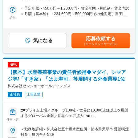
・開発部門をはじめ幅広い部署との連携し、業務課題の抽出から
・社会貢献性が高い：同社は、他社では買取できないような物件
解決策の検討、導入、評価までを一気通貫で担う重要な役割で
も買取りしています。本当に困っている方の助けになるからこ
＜予定年収＞450万円～1,200万円＜賃金形態＞月給制＜賃金内訳
す。
そ、感謝のお声も多く頂くことができます。
＞月額（基本給）：234,600円～500,000円その他固定手当/月：
給与
・キャリアアップ機会：事業拡大に伴い、支店展開を進めていま
17,000円～105,000円＜月給＞251,600円～605,000円＜昇給有無
■業務詳細：
す。支店長、ブロック長などマネジメントにチャレンジできる機
＞有＜残業手当＞有＜給与補足＞■その他固定手当：地域手当：
・社内業務プロセスの分析を通じて潜在的な課題を抽出し、生成
会も成果次第でございます。
17,000円～105,000円■昇給：原則年1回（7月） 賞与：年2回（6
AI、RPA、BIツール等を活用した業務自動化・効率化の企画、プ
月、12月）■モデル年収例：28歳 750万、36歳 930万※予定年収は
応募依頼する
ロトタイプ開発、評価を実施
気になる
■モデル年収：
あくまでも目安の金額であり、選考を通じて上下する可能性があ
（エージェントサービス）
・開発部門から管理部門まで多岐にわたる部署と密に連携し、改
・1年目：1017万（固定給342万・歩合565万・賞与110万）
ります（上記は高専本科卒以上時で記載）賃金はあくまでも目安
善提案の立案および技術適用をリード
・2年目：930万（固定給420万・歩合370万・賞与140万）
の金額であり、選考を通じて上下する可能性があります。月給(月
・DX推進施策の全社展開、効果検証、最新技術の動向収集と社内
額)は固定手当を含めた表記です。
への展開を担い、組織全体のデジタルシフトを支える
■育成体制：
NEW
入社後は東京本社で2週間の研修があり、その後は支店ごとのOJT
【熊本】水産養殖事業の責任者候補◆マダイ、シマア
＜入社後すぐの業務＞
研修がメインです。
・既存システム、業務フローの理解
ジ等/「すき家」「はま寿司」等展開する外食業界1位
まずは先輩や上司の商談に同席し、提案方法や業務の流れを覚え
・担当領域の業務課題の整理、改善テーマの洗い出し
ます。
株式会社ゼンショーホールディングス
・小規模なDX・自動化テーマへの参画、実行
仕入れからスタートし、徐々に担当領域を広げていただきます。
正社員
上場企業
＜入社6か月以降＞
約1ヶ月～3ヶ月程度でひとり立ちするイメージです。
・担当テーマの主担当として、DX施策を主体的に推進
・生成AIやデータ活用の適用範囲拡大、横断展開
変更の範囲：会社の定める業務
□■プライム上場／グループ130社・世界に10,000店舗以上を展開
＜入社1年以降＞
するグローバル企業／世界シェア拡大中■□
・関係部門を巻き込みながら、継続的な業務改善をリード
仕事内容
■業務内容：
■携わる製品の名称・特徴：
＜勤務地詳細＞株式会社五十嵐水産住所：熊本県天草市 受動喫煙
（1）現地養殖会社の運営全般:
・社内業務向けシステム、業務支援ツール
対策：屋内全面禁煙