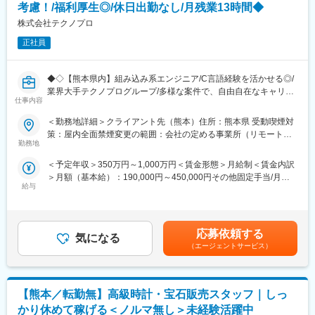
◇営業AIツールの導入 など
(1)土地オーナーへのアプローチ（リストを基にアプローチしま
考慮！/福利厚生◎/休日出勤なし/月残業13時間◆
す）
株式会社テクノプロ
■当社について：
(2)土地活用の提案をする
土地活用提案から設計・施工、「ホームメイト」運営まで手がけ
正社員
(3)受注を獲得する
る東証プライム上場の総合建設企業です。
～～ 土地活用の提案って？ ～～
変更の範囲：会社の定める業務
◆◇【熊本県内】組み込み系エンジニア/C言語経験を活かせる◎/
遊休地など、活用できていない土地に対しアパートやマンション
業界大手テクノプログループ/多様な案件で、自由自在なキャリア
の提案をする仕事です。
仕事内容
選択/入社3年後の定着率9割以上/福利厚生充実◎◆◇
街中にあるアパートやマンションはその土地およびマンションを
■POINT：
所有しているオーナー様がいて、家賃収益を得ています。つまり
＜勤務地詳細＞クライアント先（熊本）住所：熊本県 受動喫煙対
【上流案件にチャレンジ】上流案件70％、自社プロダクトも保有
【土地を活用している】ということです。
策：屋内全面禁煙変更の範囲：会社の定める事業所（リモートワ
しているため新しくプロダクトを作るチャンスが多数あり！業界
勤務地
ーク含む）
最大級の案件数を誇っているため自身が選べる選択肢が多く、自
■業務の特徴：
＜予定年収＞350万円～1,000万円＜賃金形態＞月給制＜賃金内訳
身の希望に合った案件にアサイン可能です！
・億単位の商材を提案する仕事となるので、長期的な関係性構築
＞月額（基本給）：190,000円～450,000円その他固定手当/月：
【働き方◎】月残業時間13時間×休日出勤なし×希望しない転勤な
が必要となります
給与
10,000円～150,000円＜月給＞200,000円～600,000円＜昇給有無
し×休日出勤なしなど･･･他にも、エンジニアファーストな働き方
・知識も大事ですが「人として」がとても大事な仕事です
＞有＜残業手当＞有＜給与補足＞※給与改定：年1回、賞与：年2
を実現できる取り組みが豊富のため”入社3年後の定着率9割以上、
回（会社業績に応じて支給。別途決算賞与あり）※ほか、資格手
持ち家比率6割以上”の実績が実現できています。
■正当な評価体制：
当、時間外手当（１分単位で支給）、特別手当、配属手当、役職
【自社内で多様なキャリア選択】当社は業界最大級の案件数×多様
応募依頼する
社内の5人に1人が年収1000万円以上と給与UPが叶う仕事です。
気になる
手当、赴任手当、転勤赴任一時金、帰省旅費補助、引越費用補
な研修にて、エンジニアとしてご自身の”やりたい！”を”でき
契約金額は数億円になるため、大きなインセンティブが支給され
（エージェントサービス）
助 など賃金はあくまでも目安の金額であり、選考を通じて上下
る！”に実現できる体制が整っています。業務を通じてキャリア選
ることが高年収の理由です。
する可能性があります。月給(月額)は固定手当を含めた表記です。
択が可能ですので、ご自身の希望が叶う働き方が可能です。
時短勤務でも評価基準は同様のため、６時間勤務でも年収1,000万
【請負比率向上中】全社的な方向性として、徐々に請負の比率を
円が目指せます。
【熊本／転勤無】高級時計・宝石販売スタッフ｜しっ
上げていく方針になっています。「社会を動かすエンジニア集
団」として、技術力を通して顧客の課題解決を進める会社です。
かり休めて稼げる＜ノルマ無し＞未経験活躍中
■時短勤務×営業でも活躍できる理由：