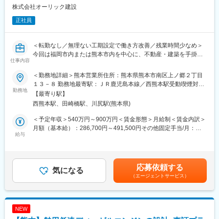
株式会社オーリック建設
■その他全社的な取組に関わる業務
正社員
・業務改善活動(PIM)に関わる業務全般-PIMMTGへの参加、改善案
アイデア出し・推進・実施-毎月開催される他部署対戦で使用する
資料の作成・発表
＜転勤なし／無理ない工期設定で働き方改善／残業時間少なめ＞
今回は福岡市内または熊本市内を中心に、不動産・建築を手掛け
■働き方や福利厚生について：
仕事内容
る総合不動産会社である当社でRC造の施工管理をお任せします。
ディスコには、独自の管理会計「Will 会計」という仕組みがあり
ます。Will（=意志）というディスコの社内通貨を用いて業務やサ
＜勤務地詳細＞熊本営業所住所：熊本県熊本市南区上ノ郷２丁目
賃貸マンションのRC施工管理を担当いただきます。
ービス、備品等を金額換算し、収支を管理するものです。
１３－８ 勤務地最寄駅：ＪＲ鹿児島本線／西熊本駅受動喫煙対
当社は社員の成長には投資を惜しまない経営方針で、専門性を磨
勤務地
策：屋内全面禁煙変更の範囲：会社の定める事業所
【最寄り駅】
ける環境を整えております。
ディスコでは、難しい案件で多額のWillを稼ぐ人もいれば、Willの
西熊本駅、田崎橋駅、川尻駅(熊本県)
獲得よりも早く帰れる仕事を選ぶ育児中の社員もいます。
【業務内容】
業務量が多い場合は、自分でWillを払って業務を他社員にアウトソ
＜予定年収＞540万円～900万円＜賃金形態＞月給制＜賃金内訳＞
■施工計画・積算・発注
ースする等で残業時間も調整可能です。
月額（基本給）：286,700円～491,500円その他固定手当/月：
■現場管理・安全管理・品質管理
給与
※https://www.disco.co.jp/recruit/management/system/#will
25,000円～50,000円固定残業手当/月：63,300円～108,500円（固
■引き渡し・メンテナンス
定残業時間30時間0分/月）超過した時間外労働の残業手当は追加
■配属先
支給＜月給＞375,000円～650,000円（一律手当を含む）＜昇給有
【仕事の流れ】
営業本部 国内営業部 九州セールスグループ
無＞有＜残業手当＞有＜給与補足＞■賞与：あり(2回)※2.4か月■昇
応募依頼する
■見積依頼をいただき、設計図から全体工程を立案。積算業務を行
気になる
給：あり(1回)■家族手当、通勤手当あり賃金はあくまでも目安の
（エージェントサービス）
い、見積書を作成
金額であり、選考を通じて上下する可能性があります。月給(月額)
■お客様の要望を聞きながらプランの提案、請負契約
は固定手当を含めた表記です。
■施工する業者に渡すための施工図作図。下請け業者を選定し発注
■毎日の施工債栗を管理
NEW
■毎月出来高払いで清算し、予算管理。工事を契約内に完工させ、