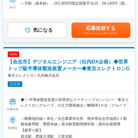
半年で支店長へ昇進実績あり
◎0→1の提案力が身につく
＞月額（基本給）：201,900円固定残業手当/月：58,100円（固定
給与
マーケティング～企画～提案まで一気通貫で担当。自ら創り上げ
残業時間40時間0分/月）超過した時間外労働の残業手当は追加支
■業務内容：
た計画が形になる達成感は格別です。
給＜月給＞260,000円（一律手当を含む）＜昇給有無＞有＜残業
空き家や事故物件など、不動産問題でお困りのお客様から物件を
手当＞有＜給与補足＞■昇給年2回（2月、8月）■賞与年2回（2
買い入れ、投資家に再販する独自のビジネスモデルを展開してい
■グローバルビジョン
月、8月）※40時間を超える時間外労働分の割増賃金は追加で支
応募依頼する
ます。
気になる
“「わが家」を世界一幸せな場所にする”
給。※経験・年齢・能力などを考慮の上、決定します。宅地建物取
（エージェントサービス）
物件の仕入れから物件の価値創造、販売、引き渡しまで関わるこ
グローバルビジョン実現に向けて、世界一幸せな会社を目指して
引士の資格保有者は別途資格手当として月10,000円を支給賃金は
とができるため、経験を活かしてスキルアップができます。
います。
あくまでも目安の金額であり、選考を通じて上下する可能性があ
社内のキーワードである「イノベーション＆コミュニケーショ
ります。月給(月額)は固定手当を含めた表記です。
■仕事の流れ：
ン」は、従業員それぞれが考え、未来につながる様々なアイデア
NEW
（1）問い合わせ対応（電話・メール）
を出し、仲間とコミュニケーションをとりながら改革を起こして
【合志市】デジタルエンジニア（社内DX企画）◆世界
自社メディア等を通じて問合せがあった物件をお持ちのお客様に
いくという組織風土を作っています。
対し、電話やメールでご連絡。現地調査のアポイントを取りま
トップ級半導体製造装置メーカー◆東京エレクトロンG
す。※100％反響
変更の範囲：会社の定める業務
東京エレクトロン九州株式会社
（2）現地調査、査定額の提示・調整
正社員
（3）売買契約の締結
（4）不動産のバリューアップ
あらゆる方法を駆使し不動産の価値を高めます。
◆◇ 半導体製造装置の世界的なリーディングカンパニー「東京エ
（5）販売活動
レクトロングループ」の主力開発拠点／離職率1％台（グループ実
自社運営のポータルサイトに掲載し、販売します。
仕事内容
績）／海外売上比率80％超 ◆◇
（6）販売契約～引き渡し
＜勤務地詳細＞本社／合志事業所住所：熊本県合志市福原1-1 勤
■業務内容：
■この仕事のポイント：
務地最寄駅：豊肥本線／原水駅受動喫煙対策：屋内全面禁煙
・生成AIやRPAなどの技術を活用し、社内の業務プロセス改善や
勤務地
・インセンティブで稼げる：固定給＋インセンティブが支給され
【最寄り駅】
生産・管理業務の効率化を推進していただきます。
ます。頑張り次第では、インセンだけで700万越えも可能です。
原水駅、肥後大津駅、三里木駅