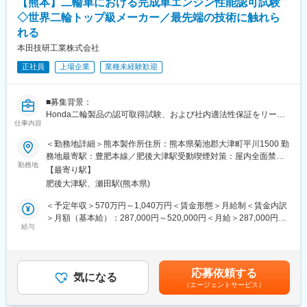
【熊本】二輪車における完成車エンジン性能認可試験
・専用ソフトを使用した損害額/修理費の算出
変更の範囲：会社の定める業務
◇世界二輪トップ級メーカー／最先端の技術に触れら
・修理見積書の内容確認および妥当性の判断
れる
・保険会社向け見積書・報告書の作成および提出
・保険会社との協定・打ち合わせ
本田技研工業株式会社
・社内からの技術的な相談対応
正社員
上場企業
業種未経験歓迎
・その他付随する業務
■会社概要：
■募集背景：
【モノ・ヒト・情報による循環型社会の実現にむけて】
Honda二輪製品の認可取得試験、および社内適法性保証をリード
メイン事業のダメージカーリユース事業を中心に、その周辺事業
仕事内容
することで、世界シェアトップクラスメーカーとして安心・安全
である板金整備、小売販売、解体事業、建機・トラック販売、そ
な二輪製品をお客様へお届けするための仲間を募集します。
して、保険サービスなどにも事業領域を広げ、壊れた車に関する
＜勤務地詳細＞熊本製作所住所：熊本県菊池郡大津町平川1500 勤
ニーズにワンストップで応えられる体制を整えています。さら
務地最寄駅：豊肥本線／肥後大津駅受動喫煙対策：屋内全面禁煙
■業務内容：
勤務地
に、国内外の取引先や、既存の海外オフィスのネットワーク活
変更の範囲：業務上の事情により国内外の事業所(子会社及び関連
【最寄り駅】
二輪事業における各国の車両許認可取得の為の試験業務及び当局
用、自動車業界専門の人材紹介事業や、外国人技能実習生の派遣
会社を含む)への異動、または出向・派遣を命じる場合有
肥後大津駅、瀬田駅(熊本県)
交渉等をお任せいたします。
などを通じて、この循環型ビジネスモデルをグローバルに展開す
ることを目指しております。
＜予定年収＞570万円～1,040万円＜賃金形態＞月給制＜賃金内訳
■業務内容詳細：
＞月額（基本給）：287,000円～520,000円＜月給＞287,000円～
二輪認証業務では、国や環境・動力性能、安全性などの機能ごと
給与
・従業員数732人（2025年9月末時点）
520,000円＜昇給有無＞有＜残業手当＞有＜給与補足＞【年収
に分かれた各ユニットで担当業務を推進していただきます。
・売上高477億円（2025年9月末時点）
例】※時間外勤務手当（30h/月）・賞与含む・メンバークラス 約
・各国法規が要求する必要対応事項の検証
660万円（月給約29万円）・チームリーダークラス 約810万円
・開発部門と連携した各種認証試験(排ガス、出力、制動、騒音な
変更の範囲：会社の定める業務
（月給約36万円）・係長クラス 約960万円（月給約43万円）・
応募依頼する
ど)の実施
気になる
管理職 約1,230万円（月給約64万円）賃金はあくまでも目安の
（エージェントサービス）
・各種認証試験(排ガス、出力、制動、騒音など)の実施に基づく開
金額であり、選考を通じて上下する可能性があります。月給(月額)
発部門との整合、試験方法についての当局交渉
は固定手当を含めた表記です。