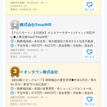
掲載予定期間：
導入」「在宅勤務制度の全社展開」などを実施。仕事とプライベ
2026/6/18（木）
〜
2026/8/19（水）
ートともに充実させる、生産性向上等の意識向上に繋がっていま
気になる
更新日：
2026/6/18（木）
す。
変更の範囲：会社の定める業務
株式会社SmartHR
【フルリモート／土日祝休】カスタマーサポート※チャット対応中
心◆人事労務SaaS”SmartHR"
＜勤務地詳細＞本社住所：東京都港区六本木3-2-1 住友不動産六本木グランドタワー勤務地最寄駅：東京メトロ南北線／六本木一丁目駅受動喫煙対策：屋内全面禁煙変更の範囲：会社の定める事業所（リモートワーク含む）
＜予定年収＞406万円～602万円＜賃金形態＞月給制＜賃金内訳＞月額（基本給）：212,480円～315,200円その他固定手当/月：5,000円固定残業手当/月：77,520円～114,800円（固定残業時間45時間0分/月）超過した時間外労働の残業手当は追加支給＜月給＞295,000円～435,000円（一律手当を含む）＜昇給有無＞有＜残業手当＞有賃金はあくまでも目安の金額であり、選考を通じて上下する可能性があります。月給(月額)は固定手当を含めた表記です。
掲載予定期間：
2026/6/29（月）
〜
2026/9/27（日）
気になる
更新日：
2026/6/29（月）
イオンタウン株式会社
【総合職/イオングループ】商業施設の運営管理◆年休125日／賞与
4か月分／家賃75％会社負担！
＜勤務地詳細＞全国の各事業部・各ショッピングセンター住所：千葉県千葉市美浜区中瀬1-5-1イオンタワー10F（本社所在地） 受動喫煙対策：敷地内全面禁煙変更の範囲：会社の定める事業所
＜予定年収＞473万円～860万円＜賃金形態＞月給制＜賃金内訳＞月額（基本給）：296,000円～516,000円＜月給＞296,000円～516,000円＜昇給有無＞有＜残業手当＞有＜給与補足＞■予定年収はあくまでも目安の金額であり、選考を通じて上下する可能性があります。■予定年収は全国転勤可能な場合の目安です。■賞与：平均年4.2か月分程度■管理監督者として採用された場合、「時間外勤務手当」「休日勤務手当」の対象外となります。賃金はあくまでも目安の金額であり、選考を通じて上下する可能性があります。月給(月額)は固定手当を含めた表記です。
掲載予定期間：
2026/5/25（月）
〜
2026/8/23（日）
気になる
更新日：
2026/7/28（火）