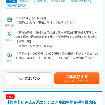
正社員
転勤なし
上場企業
5名以上採用
職種未経験歓迎
土地の所有者様に対し土地の利用状況やお困りごとをお伺いし、
業種未経験歓迎
賃貸マンション・アパートを建てることによる節税・収入・資産
継承等をご提案します。
土地を資産化し地主様やご家族様の将来の安心をサポートするだ
◇1日で決まる1Day選考！
けでなく、地域住民の方に安全な住環境を提供できる、やりがい
◇実際にはたらく現場に同行して見学できる！
のあるお仕事です。
仕事内容
◇面接場所＝配属地だから同僚も見て雰囲気込みで決められる！
＜勤務地詳細＞東熊本支店住所：熊本県菊池郡菊陽町大字津久礼
＜新人営業の主なミッション＞
■1Day選考の流れ
2686番地2 受動喫煙対策：屋内全面禁煙変更の範囲：会社の定め
大切な土地をお任せいただくためにも、まずは関係性構築からス
［1］支店に到着、営業と一緒に顧客先に訪問
勤務地
る事業所
【最寄り駅】
タートです。
［2］ランチをしてから帰社／※もちろん当社持ちです！
その土地への想い入れ、今後への悩みについて、話を「聞く」こ
三里木駅、光の森駅、原水駅
［3］面接
とが大切です。
［4］スキルアップタイム見学／営業同士でスキルを高める時間で
＜予定年収＞400万円～1,000万円＜賃金形態＞月給制＜賃金内訳
実際に提案フェーズになったら、先輩営業と最適な建築・運営プ
す
＞月額（基本給）：130,000円～155,000円その他固定手当/月：
ランを考え、一緒に提案をしていきます。
※［3］［4］は前後する場合があります
給与
55,000円固定残業手当/月：78,000円～100,000円（固定残業時間
60時間0分/月）超過した時間外労働の残業手当は追加支給＜月給
■1day選考会：
■こんな方へおすすめ：
＞263,000円～310,000円（一律手当を含む）＜昇給有無＞有＜残
配属予定支店にて【職場見学（先輩社員の営業に同行）と支店長
◇家庭と仕事を両立したい方
業手当＞有＜給与補足＞年収650万円（月給31万円＋成果給＋賞
による面接】を実施します。
応募依頼する
◇営業が嫌いなわけじゃない。ただ“働き方”が合わなくなってしま
気になる
与）／入社1年目 メンバー年収841万円（月給42万円＋成果給＋
配属予定支店の雰囲気や実際の仕事内容を直接見ることができ、
（エージェントサービス）
った
賞与）／入社2年目 メンバー年収1,156万円（月給56万円＋成果給
理解を深めたうえで入社判断をいただけます。
◇時短勤務でもしっかり稼ぎたい
＋賞与）／入社5年目 メンバー賃金はあくまでも目安の金額であ
り、選考を通じて上下する可能性があります。月給(月額)は固定手
■サポート体制：
■仕事内容：
当を含めた表記です。
◇新入社員研修：入社後約2週間
NEW
土地オーナーが所有する資産に対し、最適な土地活用の事業を提
◇スキルアップ研修：年間100時間（毎日30分）
【熊本】組み込み系エンジニア◆勤務地希望を最大限
案するコンサルティング営業です。