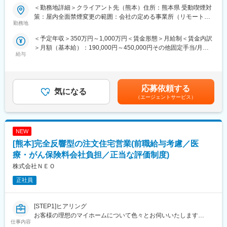
■同社の魅力
■業務内容：
＜勤務地詳細＞クライアント先（熊本）住所：熊本県 受動喫煙対
◇“技術力の高さ”でプライム市場上場企業を中心に取引先多数:
自動車や家電、医療、センサ等に関係する大手半導体メーカーな
変更の範囲：専門性や適性、会社ニーズなどを踏まえ、会社が定
策：屋内全面禁煙変更の範囲：会社の定める事業所（リモートワ
同社は大手メーカ、プライム市場上場企業を中心に700社以上取
どの大手メーカー開発現場にて、LSI設計エンジニアとして活躍頂
める業務への配置転換を命じる場合がある
勤務地
ーク含む）
引を頂いております。信頼を得ている大きな理由は、約7,000名に
きます。
＜予定年収＞350万円～1,000万円＜賃金形態＞月給制＜賃金内訳
も上るエンジニアが持つ「技術力」の高さにあります。「社会を
LSI（デジ・アナ、FPGA）、電気回路設計エンジニア（高周波回
＞月額（基本給）：190,000円～450,000円その他固定手当/月：
動かすエンジニア集団」として、航空機、医療機器、自動車、家
路／ボード回路）など、様々な開発業務を担当頂きます。
給与
10,000円～150,000円＜月給＞200,000円～600,000円＜昇給有無
電、精密機器をはじめとする様々な業界、顧客への技術提供を行
※これまでのご経験に応じて、当面の業務内容を決定してきます。
＞有＜残業手当＞有＜給与補足＞※給与改定：年1回、賞与：年2
っているなかで、エンジニア向けに技術研修やリーダ、マネージ
※同社の方針として、単独での業務は請け負っておらず、チームを
回（会社業績に応じて支給。別途決算賞与あり）※ほか、資格手
ャ研修、勉強会等、多彩に取りそろえ、クライアント企業に妥協
編成しての業務となります。
当、時間外手当（１分単位で支給）、特別手当、配属手当、役職
のない、こだわりの技術を提供できるように体制を整えていま
応募依頼する
気になる
手当、赴任手当、転勤赴任一時金、帰省旅費補助、引越費用補
す。直近では、DX化の影響で、メーカーからの直請け案件が増え
■当社の特徴
（エージェントサービス）
助 など賃金はあくまでも目安の金額であり、選考を通じて上下
ており、「モノづくり×IT」での課題解決を行う技術者集団とし
【１】エンジニアファースト
する可能性があります。月給(月額)は固定手当を含めた表記です。
て、お客様より信頼を得ております。
無理な転勤転居は一切なく、持ち家比率も6割以上。残業時間も月
20時間以内／休日出勤なし。育児休業取得者も多く、複数回の育
NEW
児休業を取得した者も多数在籍（有給取得率90%）しています。1
変更の範囲：会社の定める業務
人にエンジニアに今後のキャリアを相談するキャリアアドバイザ
[熊本]完全反響型の注文住宅営業(前職給与考慮／医
ーと希望にあった案件を探す営業担当が付く制度もあるため、エ
療・がん保険料会社負担／正当な評価制度)
ンジニアの希望にあった働き方を実現することができます。
株式会社ＮＥＯ
【２】研修制度が充実
200以上の自社内研修（社外上場メーカーでの導入実績多数）、
正社員
EV車、SDGｓなど現在～５年・10年先に求められる最先端のテク
ノロジー研修を受け、よりスキル・キャリアを向上させることが
できます。
[STEP1]ヒアリング
【３】技術力の高い環境
お客様の理想のマイホームについて色々とお伺いいたします
仕事内容
上流案件が75％以上、案件数としても業界最大級。どんな技術が
[STEP2]プランニング