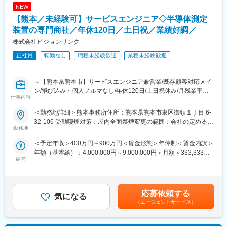
・エンジン部品の詳細設計業務
NEW
台板・架構・クランク軸他、主要構造物の詳細設計、ピストン・
【熊本／未経験可】サービスエンジニア◇半導体測定
シリンダライナ・カバー・排気弁他、燃焼室構成部品の詳細設
計、配管・グレーチング・掃気管・排気管の詳細設計、
装置の専門商社／年休120日／土日祝／業績好調／
MPC,MPC-10・リモコン・空気式操縦装置他、制御機器の詳細設
株式会社ビジョンリンク
計を行います。
正社員
転勤なし
職種未経験歓迎
業種未経験歓迎
※CADは下記のソフトを使用いたします。（多くは3D CADを使用
いたします。）
2D CAD：IJCAD
～【熊本県熊本市】サービスエンジニア兼営業/既存顧客対応メイ
3D CAD：NXまたはiCAD
ン/飛び込み・個人ノルマなし/年休120日/土日祝休み/月残業平均
仕事内容
20h/設立20年の優良企業～
■組織構成：
日立造船マリンエンジン株式会社 設計部：40名（派遣社員含
＜勤務地詳細＞熊本事務所住所：熊本県熊本市東区御領１丁目 6-
☆当社の強み：電子材料の“Total Solution”!!
む）
32-106 受動喫煙対策：屋内全面禁煙変更の範囲：会社の定める事
半導体・電子材料分野を中心に、分析装置や薬液などの提供から
勤務地
20～50代の幅広い層が在籍する、和気あいあいとした雰囲気の良
業所
プロセス最適化支援までを一貫して担う技術系ソリューション企
い、チームワークを重視した組織です。
＜予定年収＞400万円～900万円＜賃金形態＞年俸制＜賃金内訳＞
業です。
年額（基本給）：4,000,000円～9,000,000円＜月額＞333,333円
単なる製品販売にとどまらず、「原料調達～製品開発～供給体制
■出張の有無：
給与
～750,000円（12分割）＜昇給有無＞有＜残業手当＞有賃金はあ
の構築～工程改善」までを支援する“Total Solution”を強みとし、
月1回程度（1～2日程度 ※但し海外出張の場合は1週間程度の可
くまでも目安の金額であり、選考を通じて上下する可能性があり
高度化が進む半導体製造の現場において不可欠なパートナーとし
能性あり）
ます。月給(月額)は固定手当を含めた表記です。
て価値提供を行っています。
※造船所（客先）、部品メーカー、試運転立会いによる出張があり
応募依頼する
ます。
気になる
■業務内容：
※海外出張（ライセンサー訪問）は年0～1回程度の頻度です。
（エージェントサービス）
電子部品や半導体の解析調査および薬剤濃度測定装置の販売など
を行う当社にて、サービスエンジニア兼営業をお任せいたしま
■本ポジションで伸ばせるスキル：