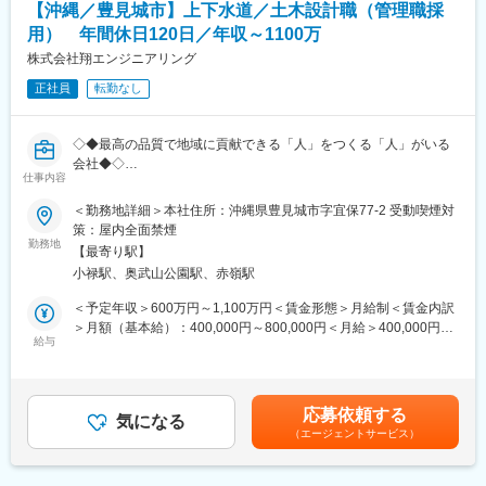
りと取得することが根付いていることからオンオフがつけやすい
【沖縄／豊見城市】上下水道／土木設計職（管理職採
職場環境です。
用） 年間休日120日／年収～1100万
株式会社翔エンジニアリング
変更の範囲：会社の定める業務
正社員
転勤なし
◇◆最高の品質で地域に貢献できる「人」をつくる「人」がいる
会社◆◇
仕事内容
“働く人”に対して 株式会社翔エンジニアリングは、持続して「提
＜勤務地詳細＞本社住所：沖縄県豊見城市字宜保77-2 受動喫煙対
案のできる技術者集団」を社会に提供するため、社員の成長が経
策：屋内全面禁煙
営上の最重点項目であると考えております。原点は“人”です。
勤務地
【最寄り駅】
技術もお客様も信頼もすべては“人”がつくります。社員とその家族
小禄駅、奥武山公園駅、赤嶺駅
を大切にし、会社が永続的に発展できるよう、“人”の採用・育成に
全力で取り組みます。
＜予定年収＞600万円～1,100万円＜賃金形態＞月給制＜賃金内訳
＞月額（基本給）：400,000円～800,000円＜月給＞400,000円～
同社ビジョンにもあるように、今回の採用“管理職”には、“人”の採
給与
800,000円＜昇給有無＞有＜残業手当＞有＜給与補足＞※上記想定
用・育成にも携わっていただきます。持続的に地域に貢献してい
年収は、入社2年目のイメージです（入社3カ月間は試用期間のた
くためにも、技術者育成にも携わっていただきます。
め、初年度の賞与の算定期間は9カ月間。２年目より賞与通年支給
見込みです）■該当者には、資格手当、技能手当などを支給■昇
応募依頼する
【職務詳細】
気になる
給：年1回（4月）■賞与：年2回（7、12月／実績：1.5～2か月）
（エージェントサービス）
・自身のノウハウの次世代への伝承、教育
賃金はあくまでも目安の金額であり、選考を通じて上下する可能
・沖縄県内の公共施設、インフラ（上下水道/道路等）設計業務
性があります。月給(月額)は固定手当を含めた表記です。
・発注者（官公庁/自治体）との打ち合わせ～設計業務全般を担当