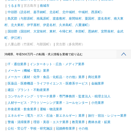
うるま市
宮古島市
南城市
中頭郡（読谷村、嘉手納町、北谷町、北中城村、中城村、西原町）
島尻郡（与那原町、南風原町、渡嘉敷村、座間味村、粟国村、渡名喜村、南大東
村、北大東村、伊平屋村、伊是名村、久米島町、八重瀬町）
国頭郡（国頭村、大宜味村、東村、今帰仁村、本部町、恩納村、宜野座村、金武
町、伊江村）
八重山郡（竹富町、与那国町）
宮古郡（多良間村）
沖縄県、年収500万円～の転職・求人情報を業種で絞り込む
IT・通信業界
インターネット・広告・メディア業界
メーカー（機械・電気）業界
メーカー（素材・化学・食品・化粧品・その他）業界
商社業界
医薬品・医療機器・ライフサイエンス・医療系サービス
金融業界
建設・プラント・不動産業界
コンサルティング・リサーチ業界・専門事務所・監査法人・税理士法人
人材サービス・アウトソーシング業界・コールセンター
小売業界
外食産業・飲食業界
運輸・物流業界
エネルギー（電力・ガス・石油・新エネルギー）業界
旅行・宿泊・レジャー業界
警備・清掃業界
理容・美容・エステ業界
教育業界
農林水産・鉱業
公社・官公庁・学校・研究施設
冠婚葬祭業界
その他