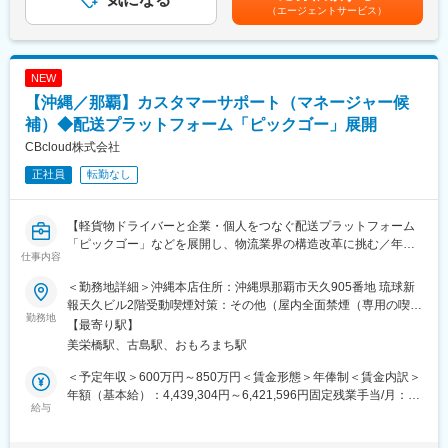
・平均年齢20代後半
す。※給与改定は年2回賃金はあくまでも目安の金額であり、選考
（エージェントサービス）
～業務外の活動～
を通じて上下する可能性があります。月給(月額)は固定手当を含め
・沖縄現地でFlutterに関するコミュニティや勉強会が少なく、無
■事業概要：
た表記です。
いのであれば自分たちで狼煙を上げて有志を集めよう！という想
DMMかりゆし水族館は、「ゼロ距離の感動と幻想体験」をコンセ
いを持って活動を開始しました。
プトに、沖縄地方を中心とした様々な海洋生物や動植物の展示だ
NEW
まだ活動して間もないコミュニティですが、すでに社内外含め30
けでなく、餌やりなどの体験プログラムを提供する、新しいカタ
【沖縄／那覇】カスタマーサポート（マネージャー候
名程度のエンジニアの方が集まり、技術力の向上や様々な事例を
チのエンターテイメント水族館です。
発表（LT）を行っております。詳細は面接でお伝えいたします。
補）◆配送プラットフォーム「ピックゴー」展開
・テックブログ執筆
変更の範囲：会社の定める業務
CBcloud株式会社
・今後活動していく予定 月イチLT大会（仮称）も開催予定で、自
正社員
転勤なし
社のエンジニアだけではなく外部のエンジニアも招き、技術に関
するアウトプット力を高めていこうという事を目的としておりま
す。
【軽貨物ドライバーと企業・個人をつなぐ配送プラットフォーム
こういった活動を行い継続することで、沖縄のエンジニアの技術
「ピックゴー」などを展開し、物流業界の構造改革に挑む／年休
力向上も含め、業界をもっと盛り上げていくことを目指しており
仕事内容
122日】
ます。
＜勤務地詳細＞沖縄本店住所：沖縄県那覇市天久905番地 琉球新
■具体的な業務内容
■具体的な業務内容
報天久ビル2階受動喫煙対策：その他（屋内全面禁煙（専用の喫煙
パートナーズサクセス本部プレイングマネージャー候補として、
勤務地
・Web・アプリ（toB・toC）双方でのUI/UXデザイン
ブースあり））
【最寄り駅】
下記のような業務をお任せする予定です。
・画像・イラストなどのグラフィック制作
美栄橋駅、古島駅、おもろまち駅
・サービスの課題抽出および解決案の提案・推進・測定
・部門戦略立案
・UI・UX設計のためのユーザー調査の実施
＜予定年収＞600万円～850万円＜賃金形態＞年俸制＜賃金内訳＞
サービス戦略やオペレーション戦略
・UXデザインプロセスの計画・実行 ・デザインチームの進行管理
年額（基本給）：4,439,304円～6,421,596円固定残業手当/月：
KPIの設計 ・人員計画策定、予算管理
給与
・ピープルマネジメント(マネジメント職のみ)
130,058円～173,200円（固定残業時間45時間0分/月）超過した時
・オペレーションフローの構築・最適化・仕組み化
間外労働の残業手当は追加支給＜月額＞500,000円～708,333円
・ピープルマネジメント
≪開発環境≫