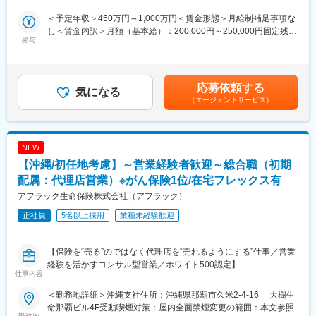
万円超も可能！明確な評価制度で役職と年収を早期にUP！
■入社後の流れ
（年収例）
＜予定年収＞450万円～1,000万円＜賃金形態＞月給制補足事項な
座学にて会社の製品・サービスについて学んでいただき、OJTに
◆年収例1040万円／34歳／経験3年／課長職
し＜賃金内訳＞月額（基本給）：200,000円～250,000円固定残業
て製品の説明方法やお客様への提案の仕方、仕事の進め方なども
◆年収例1500万円／40歳／経験7年／営業所長職
給与
手当/月：60,000円～80,000円（固定残業時間40時間0分/月）超過
丁寧に教えていきます。医療の基礎知識や医療現場の方とのコミ
※少数精鋭で事業展開していることや販売戦略等もコストをかなり
した時間外労働の残業手当は追加支給＜月給＞260,000円～
ュニケーションの取り方など未経験の方でも安心して成長できる
意識して行っている等、利益率が高く、成果に対して他社より高
330,000円（一律手当を含む）＜昇給有無＞有＜残業手当＞有＜
よう一つひとつフォローしていきます。
い年収をお渡しすることが可能です。
給与補足＞■賞与：年2回（3月、9月／個人の実績に伴います）■
応募依頼する
気になる
年収は前職の実績・ご経験・ご年収などで変動します■モデル年
（エージェントサービス）
■組織構成
◎成長率の高さという安定性＆自由設計の住宅を適正価格で提供
収：◆年収例1040万円／34歳／経験3年／課長職◆年収例1500万
営業6名（20～40代）の方々が活躍しています！
することができ、未経験でも営業活動もしやすい！
円／40歳／経験7年／営業所長職賃金はあくまでも目安の金額で
※未経験も含め、中途1年目で1人平均3 ～4棟以上は販売できてお
あり、選考を通じて上下する可能性があります。月給(月額)は固定
■キャリアパス
ります！
手当を含めた表記です。
NEW
主任→係長→課長→次長→エリア長→幹部候補
【沖縄/初任地考慮】～営業経験者歓迎～総合職（初期
※年功序列ではありません。4年目の課長もいますので実績に応じ
◎出張や原則転勤無し！残業月35h程／来年度から年間休日120日
て昇進可能です！
予定で仕事とプライベートのメリハリをつけられます！
配属：代理店営業）※がん保険1位/在宅フレックス有
アフラック生命保険株式会社（アフラック）
■働き方について
高品質注文住宅を実現／創業15年で社員数3000名以上＆売上
正社員
トラブル等の緊急対応のため、夜間・休日の緊急対応当番を月に
5名以上採用
業種未経験歓迎
2000億円突破の成長率！
７日間程度行っていただきます。コールセンターが夜間・休日の
一次受けし、電話のみで対応できない場合のみ営業担当が現場へ
■業務内容
【保険を“売る”のではなく代理店を“売れるようにする”仕事／営業
対応に向かうケースがあります。
注文住宅アドバイザーをお任せします。住まいづくりを検討する
経験を活かすコンサル型営業／ホワイト500認定】
お客様のニーズを伺い、ご希望に沿った住宅をゼロから企画・提
仕事内容
■業務内容
変更の範囲：会社の定める業務
案します。
全国8000店以上の販売代理店や提携金融機関がお客様により良い
＜勤務地詳細＞沖縄支社住所：沖縄県那覇市久米2-4-16 大樹生
保険提案ができるよう、販売促進や経営課題解決のためのコンサ
＜業務詳細＞
命那覇ビル4F受動喫煙対策：屋内全面禁煙変更の範囲：本文参照
ルティング営業を行っていただきます。