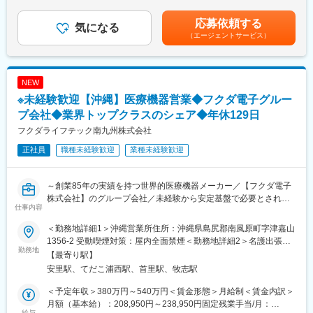
（7月・12月）賃金はあくまでも目安の金額であり、選考を通じ
■募集背景：
て上下する可能性があります。月給(月額)は固定手当を含めた表記
沖縄サテライトとして１名の営業員を常駐していましたが、今
応募依頼する
気になる
です。
回、新たに沖縄営業所を開設（2026年10月予定）し、営業員を1
（エージェントサービス）
名増員します。
■職務内容：
NEW
・水道管をつなぐ管継手（ジョイント）の営業活動をお任せしま
す。
※未経験歓迎【沖縄】医療機器営業◆フクダ電子グルー
・取引先／販売店・専門商社といった得意先や官公庁（市町村水
プ会社◆業界トップクラスのシェア◆年休129日
道関係部局）が中心
フクダライフテック南九州株式会社
・製品／自社にて開発から製造まで一貫生産した、自社ブランド
商品
正社員
職種未経験歓迎
業種未経験歓迎
・担当エリア／沖縄県（離島含む）を既存社員1名と分担
・出張／遠方の営業先によっては、宿泊を伴う出張あり
※宿泊の場合は日当に加えてホテル代のほかガソリン代などの車両
～創業85年の実績を持つ世界的医療機器メーカー／【フクダ電子
費を支給
株式会社】のグループ会社／未経験から安定基盤で必要とされ続
仕事内容
・移動／営業車・レンタカー利用
ける医療分野での営業ができる！～
＜勤務地詳細1＞沖縄営業所住所：沖縄県島尻郡南風原町字津嘉山
■当社製品の特徴：
■業務内容
1356-2 受動喫煙対策：屋内全面禁煙＜勤務地詳細2＞名護出張所
【全国に、多様な分野で実績多数の魅力ある製品／高いシェア】
大学病院／クリニックの医療従事者に向けた在宅医療機器レンタ
勤務地
住所：沖縄県名護市大中1-19-27103号室 受動喫煙対策：屋内全面
【最寄り駅】
全国47都道府県への納入実績がある高シェア商品で、公共上水
ル提案をお任せします！
禁煙変更の範囲：会社の定める事業所
安里駅、てだこ浦西駅、首里駅、牧志駅
道、農業用水、工業用水、民間施設、ゴルフ場、スポーツ施設な
既存顧客がメインで、既存8（大学・クリニック）：新規2（開業
どで多く使用されております。
医・クリニック中心）の割合。
＜予定年収＞380万円～540万円＜賃金形態＞月給制＜賃金内訳＞
関係構築型の営業で事務局長、医師、看護師長が相手となりま
月額（基本給）：208,950円～238,950円固定残業手当/月：
■入社後の流れ：
す。
給与