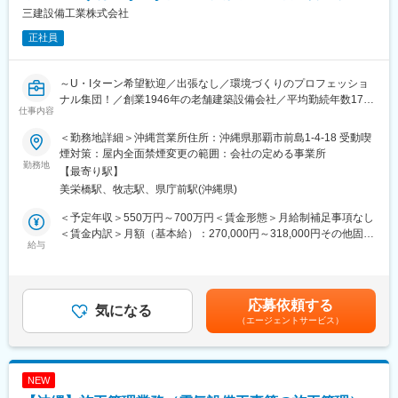
三建設備工業株式会社
■働く魅力：
正社員
＜作業効率が良い環境＞
メーカーごとの設備・配管の特徴などをマニュアル化しておりま
す。またメーカー直請けなので売上が20%高いものの作業効率を
～U・Iターン希望歓迎／出張なし／環境づくりのプロフェッショ
上げてつつしっかり利益になるに取り組んでおります。
ナル集団！／創業1946年の老舗建築設備会社／平均勤続年数17年
＜昇格スピードが早い環境＞
仕事内容
以上／ZEB（ゼロ・エネルギー・ビル）の技術開発のパイオニア
全国拡大により役職の枠が多いため昇格スピードが早い環境で
／賞与や福利厚生、教育制度も充実～
す。
＜勤務地詳細＞沖縄営業所住所：沖縄県那覇市前島1-4-18 受動喫
煙対策：屋内全面禁煙変更の範囲：会社の定める事業所
■業務内容
勤務地
変更の範囲：会社の定める業務
【最寄り駅】
空調設備や衛生設備の施工管理業務をお任せいたします。
美栄橋駅、牧志駅、県庁前駅(沖縄県)
〈具体的には〉
・お客様へのヒアリング、打ち合わせ
＜予定年収＞550万円～700万円＜賃金形態＞月給制補足事項なし
・見積書の作成
＜賃金内訳＞月額（基本給）：270,000円～318,000円その他固定
・施工図の作成
給与
手当/月：10,000円＜月給＞280,000円～328,000円＜昇給有無＞
・現場の巡回（現場品質管理、安全管理）
有＜残業手当＞有＜給与補足＞※詳細は年齢・経験・能力を踏まえ
※2～5名のチームで現場をお任せ致します。
て決定します。■昇給：年1回（4月）■賞与：年2回（7月、12月）
※ゆくゆくは管理職を目指していただくポジションとなります。
※過去実績7.1ヶ月分（2024年度実績）■年収例：650万円（30
応募依頼する
気になる
歳）、870万円（40歳）、1,100万円（50歳）■手当：役職手当、
（エージェントサービス）
■主な施工実績
資格手当、出張手当、現場手当など賃金はあくまでも目安の金額
対象施設はオフィスビル、大学、病院、ホテル、大型ショッピン
であり、選考を通じて上下する可能性があります。月給(月額)は固
グセンター等、大型施設が中心です。病院環境、クリーンルーム
定手当を含めた表記です。
などの特殊な環境設備にも携わることが特徴です。
NEW
施工事例）那覇空港旅客ターミナルビル、みずほPayPayドーム福