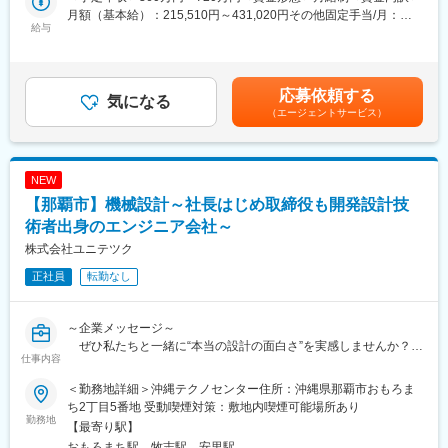
（チームのフロントに立ち、要件定義からリリースまでの工程を
月額（基本給）：215,510円～431,020円その他固定手当/月：
管理、推進）
給与
7,681円～15,362円固定残業手当/月：76,809円～153,618円（固
・プロジェクト遂行における進捗、品質の管理メンバーの管理
定残業時間46時間0分/月）超過した時間外労働の残業手当は追加
・システムの価値向上に向けた企画、提案
支給＜月給＞300,000円～600,000円（一律手当を含む）＜昇給有
・システムの問題点や課題を抽出し、解決
無＞有＜残業手当＞有＜給与補足＞■その他固定手当：固定残業手
応募依頼する
＜業務フロー＞
気になる
当※深夜労働23時間分■みなし残業代を超える時間外労働や深夜労
（エージェントサービス）
要件定義 → 基本、詳細設計
働が発生した場合は、別途残業代を支給します。■初任給は経験・
能力を考慮の上、優遇いたします。■昇給：年2回(半年に一度査定
■当ポジションの魅力：
面談があります)賃金はあくまでも目安の金額であり、選考を通じ
◎裁量を持って開発を推進することができる
て上下する可能性があります。月給(月額)は固定手当を含めた表記
NEW
◎開発したシステムの利用者が身近にいるため、リリースしたも
です。
【那覇市】機械設計～社長はじめ取締役も開発設計技
のへの評価を受けやすく、モノづくりのやりがいを強く感じられ
る
術者出身のエンジニア会社～
◎様々なドメインで活躍しているエンジニアと技術交流ができる
株式会社ユニテツク
※社内イベントに後述
正社員
転勤なし
◎開発環境、生産性改善支援制度
※必要に応じて書籍やガジェットなどを購入
（Happy Hacking Keyboard、REALFORCE、ウルトラワイドモ
～企業メッセージ～
ニター、ハーマンミラーなど）
ぜひ私たちと一緒に“本当の設計の面白さ”を実感しませんか？
仕事内容
■開発環境：
・生涯エンジニアとして活躍していきたい
＜システム※一部＞
＜勤務地詳細＞沖縄テクノセンター住所：沖縄県那覇市おもろま
・自分の技術の幅をさらに広げたい
Node.js、Rails、MySQL、PostgreSQL、 Linuxなど
ち2丁目5番地 受動喫煙対策：敷地内喫煙可能場所あり
・地元で地に足着けて働きたい
勤務地
＜インフラ＞
【最寄り駅】
AWS、GCP、Azure、プライベートクラウドなど
おもろまち駅、牧志駅、安里駅