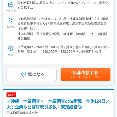
◎お客様対応の品質向上と、チーム全体のパフォーマンス最大化
LED照明、エアソリューション、映像ソリューション、建築資
を目指す
材、スポーツ・ストア・IoTソリューション、オフィス家具など多
仕事内容
◎沖縄へのUIターン歓迎×マイカー通勤可×従業員満足度84％
数。グループ全体のシナジーを活かし、顧客ごとに最適な組み合
◎沖縄で最も働きやすく待遇が一番良いコールセンターを目指す
わせ提案が可能です。
＜勤務地詳細1＞沖縄オフィス住所：沖縄県浦添市港川2-1-1琉球
ことを掲げ、会社全体で働きやすい環境作り、待遇面の改善等に
日産自動車本社ビル3F 勤務地最寄駅：浦添前田駅受動喫煙対策：
取り組んでいます！
勤務地
■教育体制
敷地内喫煙可能場所あり＜勤務地詳細2＞那覇センター住所：沖縄
【最寄り駅】
入社後は商品知識・事業理解・提案研修など充実。未経験分野で
県那覇市久茂地１－７－１ 琉球リースビル９階勤務地最寄駅：ゆ
浦添前田駅、県庁前駅(沖縄県)、経塚駅、旭橋駅、てだこ浦西駅、
■業務内容 当社のコールセンターにて、10名前後のオペレータ
も安心して成長できる環境です。
いレール線／県庁前駅受動喫煙対策：敷地内全面禁煙変更の範
美栄橋駅
ーの管理・指導・業務改善を担当。お客様対応の品質向上と、チ
囲：無
ーム全体のパフォーマンス最大化を目指してご活躍いただくポジ
■就業環境
＜予定年収＞350万円～500万円＜賃金形態＞月給制＜賃金内訳＞
ションです。
年間休日120日・週休2日制／福利厚生・各種手当あり
月額（基本給）：220,000円～328,000円その他固定手当/月：
給与
30,000円＜月給＞250,000円～358,000円＜昇給有無＞有＜残業手
◎具体的に
■キャリアパス
当＞無＜給与補足＞■昇給：あり■賞与：年2回（計2ヵ月）※入社
・オペレーターのシフト管理／勤怠管理
実力次第で早期昇格やグループ会社役員への登用例もあり、幅広
後初回査定対象期間が半年未満の場合賞与支給なし。【年収例】
・クレームやイレギュラー対応のサポート
いキャリア形成が可能です。
420万円：固定月額30万円（時間外労働手当46,875円含む）賃金
応募依頼する
・業務データの集計／分析、レポート作成
気になる
360度評価の実力主義で、若手でも早期にマネジメントやプレイ
はあくまでも目安の金額であり、選考を通じて上下する可能性が
（エージェントサービス）
ングマネージャーとして活躍できる機会があります。
あります。月給(月額)は固定手当を含めた表記です。
◎ゆくゆく
・オペレーターへの業務指導／研修／フォローアップ
・対応マニュアルやトークスクリプトの作成／改善
■企業の魅力
NEW
・応対品質のモニタリング／評価、改善指導
ユーザーイン発想・イノベーションを重視し、多角的な事業展開
＜沖縄・地質調査＞ 地質調査の技術職 年休124日／
・クライアントや社内関係部署との連携／報告業務
で成長を続けるグローバルメーカーです。
※他のSVやシニアSVと共に、センターの今後に向けた戦略立案や
大手企業や公官庁取引多数！安定経営◎
「メーカー＋ベンダー」機能を持つ当社ならではのスピード感あ
採用、異動計画などにも携わっていただきます。
る商品開発や提案が可能。
日本物理探鑛株式会社