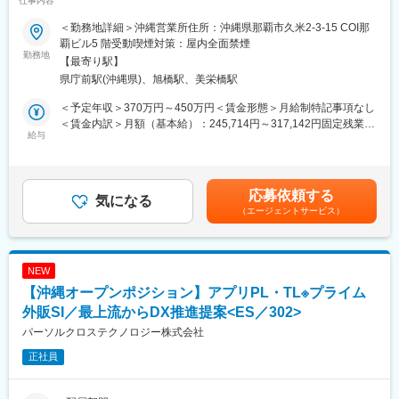
仕事内容
https://www.lixil.co.jp/corporate/recruit/life/wlb/
増収の優良企業／沖縄拠点の立ち上げメンバー募集～
＜勤務地詳細＞沖縄営業所住所：沖縄県那覇市久米2-3-15 COI那
■当社について：
■業務概要
覇ビル5 階受動喫煙対策：屋内全面禁煙
LIXILは、「世界中の誰もが願う、豊かで快適な住まいの実現」に
土地オーナー様や企業に対し、コインパーキングによる土地活用
勤務地
【最寄り駅】
向けて、トイレ、お風呂、キッチンなどの水まわり製品や、窓、
を提案する営業職です。
県庁前駅(沖縄県)、旭橋駅、美栄橋駅
ドア、インテリア、エクステリアなど建材製品を開発、提供して
物件開拓、提案、契約、レイアウト作成、収益改善まで一連の業
います。
務を担当します。
＜予定年収＞370万円～450万円＜賃金形態＞月給制特記事項なし
INAX、GROHE、American Standard、TOSTEMをはじめとする
沖縄拠点はこれから本格的に拡大するフェーズのため、市場をゼ
＜賃金内訳＞月額（基本給）：245,714円～317,142円固定残業手
数々の製品ブランドを擁し、先進の技術とイノベーションを通じ
ロから築くやりがいのあるポジションです。
給与
当/月：40,000円（固定残業時間21時間0分/月～13時間30分/月）
て、日々の暮らしの課題を解決する高品質な製品・サービスをグ
超過した時間外労働の残業手当は追加支給＜月給＞285,714円～
ローバルに展開しています。
■仕事の流れ
357,142円（一律手当を含む）＜昇給有無＞有＜残業手当＞有＜
また、国内外に多くのグループ会社を有し、建材・設備機器の製
・マーケティング（候補地の調査）
給与補足＞■賞与：年2回（6月、12月）■昇給：年1回（4月）※前
応募依頼する
造や販売にとどまらず、施工、メンテナンス、住宅フランチャイ
L建物利用・人の流れ・交通量など地域特性を踏まえ、駐車場とし
気になる
職の年収を考慮します。賃金はあくまでも目安の金額であり、選
（エージェントサービス）
ズの展開など住生活に関連する幅広い事業も行っています。
て最適かどうかを査定。
考を通じて上下する可能性があります。月給(月額)は固定手当を含
LIXILは、世界150カ国以上で事業を展開し、毎日10億人以上の人
・顧客アプローチ～商談
めた表記です。
びとの暮らしを支えています。
L利益が見込める土地を見つけたら、リストや不動産会社からの紹
介を基に土地オーナーへ提案。
NEW
変更の範囲：会社の定める業務
・駐車場の設計・建設
【沖縄オープンポジション】アプリPL・TL※プライム
L契約後、地価や競合を踏まえ、レイアウト・料金を設定し、最適
な駐車場を企画。
外販SI／最上流からDX推進提案<ES／302>
・収益確認・改善提案
パーソルクロステクノロジー株式会社
Lオープン後は売上をチェックし、必要に応じて料金改定などの改
正社員
善を行う。
■担当エリア・営業スタイル