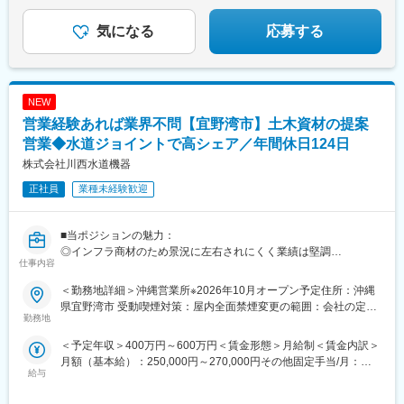
気になる
応募する
NEW
営業経験あれば業界不問【宜野湾市】土木資材の提案
営業◆水道ジョイントで高シェア／年間休日124日
株式会社川西水道機器
正社員
業種未経験歓迎
■当ポジションの魅力：
◎インフラ商材のため景況に左右されにくく業績は堅調
仕事内容
◎コロナ禍でも4年連続ベースアップを実施し、過去ボーナスカッ
トなし
＜勤務地詳細＞沖縄営業所※2026年10月オープン予定住所：沖縄
◎水道工事は新規敷設だけでなく、経年劣化した水道管の入れ替
県宜野湾市 受動喫煙対策：屋内全面禁煙変更の範囲：会社の定め
え工事が定期的に発生するため、継続してニーズが発生
勤務地
る事業所
◎納入先のリピート率も高く、営業としては安定的な業績が見込
＜予定年収＞400万円～600万円＜賃金形態＞月給制＜賃金内訳＞
める製品
月額（基本給）：250,000円～270,000円その他固定手当/月：
◎創業から70年の販売実績があり、長期的に顧客との関係性を築
給与
6,000円＜月給＞256,000円～276,000円＜昇給有無＞有＜残業手
くスタイル
当＞有＜給与補足＞■その他固定手当：事業所手当■賞与：年2回