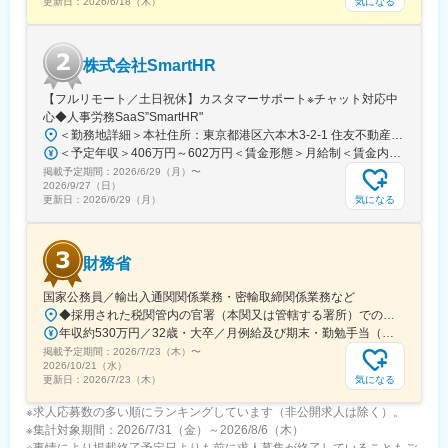
気になる
更新日：
2026/6/18（木）
株式会社SmartHR
【フルリモート／土日祝休】カスタマーサポート※チャット対応中
心◆人事労務SaaS”SmartHR"
＜勤務地詳細＞本社住所：東京都港区六本木3-2-1 住友不動産六本木グランドタワー勤務地最寄駅：東京メトロ南北線／六本木一丁目駅受動喫煙対策：屋内全面禁煙変更の範囲：会社の定める事業所（リモートワーク含む）
＜予定年収＞406万円～602万円＜賃金形態＞月給制＜賃金内訳＞月額（基本給）：212,480円～315,200円その他固定手当/月：5,000円固定残業手当/月：77,520円～114,800円（固定残業時間45時間0分/月）超過した時間外労働の残業手当は追加支給＜月給＞295,000円～435,000円（一律手当を含む）＜昇給有無＞有＜残業手当＞有賃金はあくまでも目安の金額であり、選考を通じて上下する可能性があります。月給(月額)は固定手当を含めた表記です。
掲載予定期間：
2026/6/29（月）
〜
2026/9/27（日）
気になる
更新日：
2026/6/29（月）
財務省
国家公務員／輸出入通関関係業務・密輸取締関係業務など
◆採用された税関管内の官署（本関又は管轄する署所）での勤務となります。採用後は、他の官署に転勤（含、住居を異にする転勤）することもあります。【参考】税関の管轄区域https://www.customs.go.jp/zeikan/zeikan-kankatsu.pdf【各税関の本関（本部）の所在地】・函館税関本関（北海道函館市海岸町24-4）・東京税関本関（東京都江東区青海2-7-11）・横浜税関本関（神奈川県横浜市中区海岸通1-1）・名古屋税関本関（愛知県名古屋市港区入船2-3-12）・大阪税関本関（大阪府大阪市港区築港4-10-3）・神戸税関本関（兵庫県神戸市中央区新港町12-1）・門司税関本関（福岡県北九州市門司区西海岸町1-3-10）・長崎税関本関（長崎県長崎市出島町1-36）・沖縄地区税関本関（沖縄県那覇市おもろまち2-1-1 6F）
年収約530万円／32歳・大卒／月例給及び期末・勤勉手当（東京都特別区勤務） ※上記モデル例は、参考であり、個人の経歴や業務内容等を踏まえての算定
掲載予定期間：
2026/7/23（木）
〜
2026/10/21（水）
気になる
更新日：
2026/7/23（木）
※求人応募数の多い順にランキングしています（非公開求人は除く）。
※集計対象期間：2026/7/31（金）～2026/8/6（木）