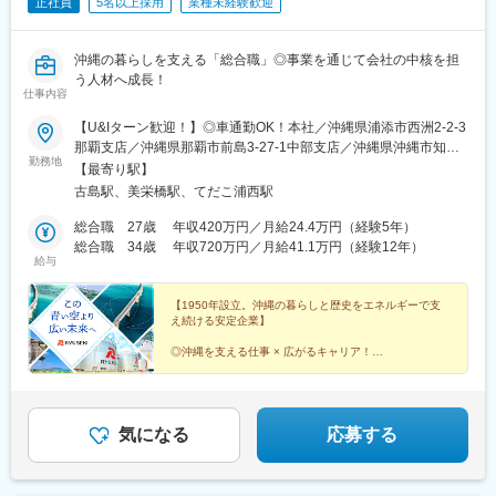
正社員
5名以上採用
業種未経験歓迎
沖縄の暮らしを支える「総合職」◎事業を通じて会社の中核を担
う人材へ成長！
仕事内容
【U&Iターン歓迎！】◎車通勤OK！本社／沖縄県浦添市西洲2-2-3
那覇支店／沖縄県那覇市前島3-27-1中部支店／沖縄県沖縄市知花
勤務地
4-32-32北部支店／沖縄県名護市字安和881宮古支店／沖縄県宮古
【最寄り駅】
島市平良西仲宗根2-40八重山支店／沖縄県石垣市南ぬ浜町1-2※受
古島駅、美栄橋駅、てだこ浦西駅
動喫煙対策：あり（オフィス内禁煙）
総合職 27歳 年収420万円／月給24.4万円（経験5年）
総合職 34歳 年収720万円／月給41.1万円（経験12年）
給与
【1950年設立。沖縄の暮らしと歴史をエネルギーで支
え続ける安定企業】
◎沖縄を支える仕事 × 広がるキャリア！
◎「人・島・世界へ次の幸せを生み出す原動力になる」
というパーパスのもとで
この先もライフラインを支え続ける一員に！
気になる
応募する