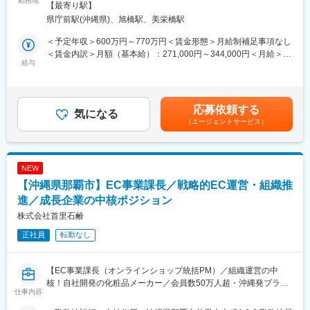
勤務地
展示場にお越しいただいたお客様の反響型営業をお任せします。
【最寄り駅】
■業務詳細
・モデルハウスのご案内
県庁前駅(沖縄県)、旭橋駅、美栄橋駅
・販売戦略の立案
・ご希望をヒアリングしプランを作成
・商品勉強会や各種研修、販売方法指導
・融資やローンに関する相談対応や手続き手配
＜予定年収＞600万円～770万円＜賃金形態＞月給制補足事項なし
・代理店の課題分析・解決策の提案
＜賃金内訳＞月額（基本給）：271,000円～344,000円＜月給＞
・同業他社やマーケット動向の分析
給与
■明確な評価基準と給与
271,000円～344,000円＜昇給有無＞有＜残業手当＞有＜給与補足
・保険契約事務に関する各種業務
・固定給に加え、賞与年2回＋報奨金が給与となります。
＞※賞与について：６月・12月（固定支給）、３月（決算賞与の
【変更の範囲：会社の定める業務】
年収1000万円 ～2000万円の方も多数！入社後年収400～500万円
ため変動）※上記年収は所定外労働手当月30時間分を含んだ水準
※会社が出向を指示した場合は出向先の定める業務となります
UPした社員も在籍しています。
です。※転居を伴う場合、別途転勤手当（4万円～6万円/月）と住
応募依頼する
■1日の流れ
気になる
・受注棟数に応じて主任・係長・課長・所長と昇格する明確な評
宅補助（例：6万円/月までの9割会社負担）の支給がございます。
（エージェントサービス）
9時：朝礼、チーム内での事例共有など
価基準
賃金はあくまでも目安の金額であり、選考を通じて上下する可能
10時：販売戦略ミーティング
性があります。月給(月額)は固定手当を含めた表記です。
11時：代理店との商談（1）
■業務の魅力
12時：ランチ
・提案しやすい商品
NEW
13時：データ分析、提案資料の作成
商品プランをあえて絞っているため、ハイグレードな注文住宅を
【沖縄県那覇市】EC事業課長／戦略的EC運営・組織推
15時：代理店との商談（2）
販売できる価格力が大きな強みです。
17時：帰社、事務作業、翌日の準備
進／成長企業の中核ポジション
・設計～引き渡しまで一連で担当
18時：退社
他メーカーでは営業・設計・積算等を分業して担当しています
株式会社首里石鹸
■研修制度
が、当社では引き渡しまで一貫して営業が携わります。
正社員
転勤なし
入社後は全体研修後、支店にて先輩社員のOJTのもとキャッチア
そのため、設計や空間構築の専門知識も身に付きます
ップをいただきます。
まずは先輩社員の商談への同行や、資料作成のサポートからお任
変更の範囲：無
【EC事業課長（オンラインショップ統括PM）／組織運営の中
せします。
核！自社開発の化粧品メーカー／会員数50万人超・沖縄発ブラン
■業務の魅力
仕事内容
ド／年間休日120日】
代理店のスタッフなど周囲を巻き込み成果を上げていく営業力が