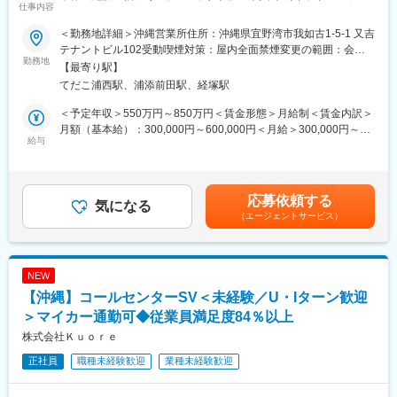
仕事内容
可】
■就業環境
＜勤務地詳細＞沖縄営業所住所：沖縄県宜野湾市我如古1-5-1 又吉
■業務概要
土日祝休み・年間休日120日以上／産休・育休制度／事業所内保
テナントビル102受動喫煙対策：屋内全面禁煙変更の範囲：会社
当社の営業職として、主に官公庁や民間企業など多様な法人顧客
勤務地
育園完備
の定める事業所
【最寄り駅】
へLED照明や各種設備機器、内装資材など幅広い商材を提案しま
てだこ浦西駅、浦添前田駅、経塚駅
す。既存顧客へのルート営業を中心に新規開拓も並行し、顧客の
■企業魅力
課題やニーズに応じた最適なソリューションを提供します。
「首里石鹸」は現在、会員数50万人・SNSフォロワー25万人を超
＜予定年収＞550万円～850万円＜賃金形態＞月給制＜賃金内訳＞
えるブランドへと成長し、大きな転換期を迎えています。
月額（基本給）：300,000円～600,000円＜月給＞300,000円～
■業務詳細
給与
私たちが目指すのは、沖縄の魅力を世界へ届ける「世界のための
600,000円＜昇給有無＞有＜残業手当＞有＜給与補足＞■賞与：年
対象顧客：官公庁（学校・公共施設）／民間（オフィス、商業施
沖縄」になること。
2回（対象者は決算賞与もあり）■昇給：年1回※スキル・経験・面
設、工場、物流施設、小売店 等）
その実現に向け、組織体制と戦略の強化を図るべく、新たにEC事
接評価に応じて年収を定めますので想定年収の範囲内から上下す
取扱商品：LED照明、空調・エアソリューション、映像機器、建
業課長（オンラインショップ統括 / PM）を募集します。
る可能性がございます。※休日出勤手当あり※リーダー職は固定残
応募依頼する
築資材などを組み合わせて提案
気になる
成長中の企業だからこそ味わえる、オンラインとビジネスサポー
業手当（50,000円／20～25h／超過分別途支給）※管理監督職は時
（エージェントサービス）
提案の目的：施設の省エネ化、快適性向上、コスト削減など顧客
トの領域を1マネジメントで推進できるところが最大の魅力です。
間外手当の対象外賃金はあくまでも目安の金額であり、選考を通
課題の解決
枠にとらわれず、これまでの経験をマルチに発揮して組織を推進
じて上下する可能性があります。月給(月額)は固定手当を含めた表
業務範囲：現地調査・ヒアリング→見積作成→提案→受注→納品
したい方に、ぜひチャレンジしていただきたい環境です。
記です。
→アフターフォロー（担当は一貫）
NEW
社会性のある案件：官公庁案件や地方学校のLED化など公共性・
【沖縄】コールセンターSV＜未経験／U・Iターン歓迎
社会貢献度の高い業務も含む
変更の範囲：会社の定める業務
施工体制：工事はグループ会社や外部協力会社と連携して実施
＞マイカー通勤可◆従業員満足度84％以上
勤務条件の目安：残業はおよそ月40時間程度想定、そのほかに直
株式会社Ｋｕｏｒｅ
行直帰や出張などもあり
正社員
職種未経験歓迎
業種未経験歓迎
既存顧客6割、新規開拓4割。
■扱うサービス