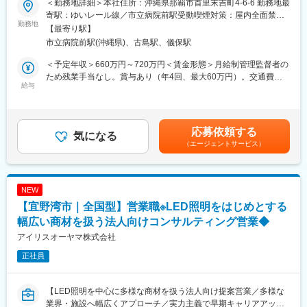
身につきます。
＜勤務地詳細＞本社住所：沖縄県那覇市首里末吉町4-6-6 勤務地最
■業務概要
代理店へのコンサルティング営業のため、個人への保険販売は行
寄駅：ゆいレール線／市立病院前駅受動喫煙対策：屋内全面禁煙
ECサイトの運営、SNS戦略、カスタマーセンター（CS）を統括
勤務地
いません。
変更の範囲：会社の定める事業所
【最寄り駅】
し、LTV（顧客生涯価値）最大化に向けた全戦略を指揮するこ
若手のうちから、販売戦略の企画や代理店経営者に向けた提案を
市立病院前駅(沖縄県)、古島駅、儀保駅
と。「商品開発」「新規出店」「広報・PR」の各領域メンバーを
行っていただけます。
率いて、それぞれのタスク進行管理、社内外での渉外対応を行う
■キャリアについて
＜予定年収＞660万円～720万円＜賃金形態＞月給制管理監督者の
プロジェクトマネージャー（PM）としての業務になります。
一人一人が主体的にチャレンジしキャリアを創れるような制度が
ため残業手当なし。賞与あり（年4回、最大60万円）。交通費実
給与
整っており、年齢や社歴に関わらずキャリアアップを目指せま
費支給（上限3万円）。＜賃金内訳＞月額（基本給）：550,000円
■業務詳細
す。（中途新卒比率及び男女比率は限りなく5:5に近い割合です）
＜月給＞550,000円＜昇給有無＞有＜残業手当＞無＜給与補足＞
・LTV向上に向けたECサイトの戦略設計、UI/UX改善の指揮
中途入社後1年以内に課長クラスへの昇進事例もあります。
賞与は年間最大60万円（年4回払出）賃金はあくまでも目安の金
・EC・SNS・デザイン・CS担当（計4ユニット）の目標設計、育
自身の希望する部署やポストに自ら手を挙げて挑戦できるジョブ
額であり、選考を通じて上下する可能性があります。月給(月額)は
応募依頼する
成、評価
気になる
ポスティング制度があり、代理店営業から広報や商品開発、ITシ
固定手当を含めた表記です。
（エージェントサービス）
・顧客体験（CX）の創造： デジタルを通じた「顧客感動施策」の
ステム、契約サービス部門など幅広い部門へのキャリアチェンジ
立案・実行
が叶っています。
・KPI設計および数値管理に基づく意思決定
■代理店営業とは
・ブランド体験の要となるカスタマーセンターのクオリティ管理
同社の保険を販売している代理店の保険販売サポートをする職種
NEW
・商品開発、新規出店に関する進捗進行管理、社内外との調整・
です。
【宜野湾市｜全国型】営業職※LED照明をはじめとする
渉外対応
代表的業務
・広報、PR業務に関する進捗進行管理、社内外との調整・渉外対
幅広い商材を扱う法人向けコンサルティング営業◆
（1）代理店への営業コンサル
応
（2）勉強会や集合研修の開催
アイリスオーヤマ株式会社
・チームメンバーのマネジメント（8名程度）
（3）代理店への各種サポート
正社員
（4）新規代理店の開拓
■業務の魅力
成長フェーズの企業でオンライン/ビジネスサポート領域を横断
変更の範囲：本文参照
【LED照明を中心に多様な商材を扱う法人向け提案営業／多様な
し、マルチな経験を活かせます。裁量が大きく、ブランドの進化
業界・施設へ幅広くアプローチ／実力主義で早期キャリアアップ
を牽引できるポジションです。