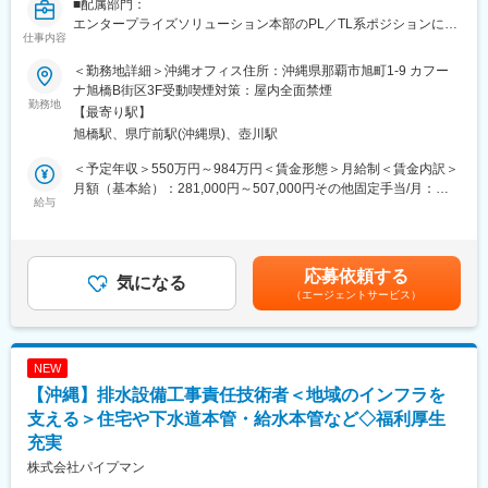
■配属部門：
・沖縄全域が対象ですが、特に那覇市を中心とした商業・観光エ
エンタープライズソリューション本部のPL／TL系ポジションに
リア、沖縄市・浦添市を重点エリアとし、既存顧客は少なく、新
仕事内容
て、キャリアやスキルを鑑みて選考します。配属先は、Global
規開拓が中心となります。
Bridge部・ITサービス部・モビリティソリューション部・リモー
・利用者対応は委託コールセンターと本社運営部が担当するた
＜勤務地詳細＞沖縄オフィス住所：沖縄県那覇市旭町1-9 カフー
トサービス部・エンタープライズソリューション本部直轄のいず
め、営業に集中しやすい環境です。立ち上げ期は役割が明確に分
ナ旭橋B街区3F受動喫煙対策：屋内全面禁煙
れかを予定しています。
勤務地
かれない場面もありますが、その分ゼネラリストとして成長でき
【最寄り駅】
ます！
旭橋駅、県庁前駅(沖縄県)、壺川駅
＜対象ポジション例＞
・Global Bridge部：1千万～数千万規模の案件【PL／TL】
■入社後の流れ
＜予定年収＞550万円～984万円＜賃金形態＞月給制＜賃金内訳＞
・ITサービス部：DX案件のWeb系システム【PL／TL】
入社後10日～2週間程は福岡への出張研修を行う予定です。
月額（基本給）：281,000円～507,000円その他固定手当/月：
・モビリティソリューション部：ESG／GX 顧客プロダクト開発
給与
立ち上げ期は県外拠点から1～2名が2～3日単位で複数回フォロー
55,000円＜月給＞336,000円～562,000円＜昇給有無＞有＜残業手
【PL／TL】
に入ります（期間は習熟度に応じ変動）のでご安心ください◎
当＞有＜給与補足＞※下限年収は残業20時間分・上限年収は裁量
・リモートサービス部：新規システム開発または保守【PL／TL】
労働手当（30時間分）の金額を含みます。※経験・能力等を考慮
・エンタープライズソリューション本部直轄：社内監査
■沖縄拠点の今後
の上、会社規定に沿って決定します。■賞与：年2回■昇給・降
応募依頼する
PMO【PL】
気になる
1～2年で営業2～3名体制を目指しており、その後は市場規模や成
給：年2回、人事評価制度に基づき決定■その他固定手当：拠出手
（エージェントサービス）
長度に応じて柔軟に増員します。
当賃金はあくまでも目安の金額であり、選考を通じて上下する可
■業務内容：
0→1のフェーズを経験し、将来的に所長・幹部を目指せる環境で
能性があります。月給(月額)は固定手当を含めた表記です。
プライム案件（元請け）の案件獲得からプロジェクトの推進を担
す！
って頂きます。
NEW
・1千万～数千万円～数億円規模のプライム案件をターゲットに、
■当社業務の魅力：
【沖縄】排水設備工事責任技術者＜地域のインフラを
提案活動、企画・BPR、要件定義、システム構築、保守・エンハ
土地の収益最大化を目指し、立地特性や利用者層に応じたレイア
ンス開発まで一環したプロセスの経験を得ることができます。
支える＞住宅や下水道本管・給水本管など◇福利厚生
ウトや料金設定を行うため、実践的なマーケティング力・分析力
・プロジェクトの種類として、Web・オープン系アーキテクチャ
が身につきます。
充実
におけるスクラッチ開発による業務系システムの構築が主となり
また、駐車場は需要が供給を大きく上回る成長領域で、民間の取
株式会社パイプマン
ます。
締りを可能にした法改正も追い風となりニーズが拡大。土地の有