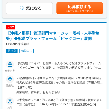
（12分割）（一律手当を含む）＜昇給有無＞有＜残業手当＞有＜
・あらゆる事業課題に対してのデータ分析 → 問題把握 → 課題抽
Figma、Adobe Creative Cloud、Morisawa Fonts（デザイン）
給与補足＞※能力・経験等を考慮し、当社規定により決定いたしま
応募依頼する
出 → 執行プラン作成
気になる
Adobe Stock（ストックフォト）
す。※給与改定は年2回賃金はあくまでも目安の金額であり、選考
（エージェントサービス）
Slack（コミュニケーション）
を通じて上下する可能性があります。月給(月額)は固定手当を含め
上記に限らず、下記のようなカスタマーサポートの実務を行って
Notion（ドキュメンテーション）
た表記です。
いただく可能性もございます。
backlog（プロジェクト管理）
・電話、チャットによる運行管理対応
Google Workspace（グループウェア）
NEW
・応対品質向上・QA業務
【沖縄／那覇】管理部門マネージャー候補（人事労務
等）◆配送プラットフォーム「ピックゴー」展開
CBcloud株式会社
正社員
転勤なし
【軽貨物ドライバーと企業・個人をつなぐ配送プラットフォーム
「ピックゴー」などを展開し、物流業界の構造改革に挑む／年休
仕事内容
122日】
＜勤務地詳細＞沖縄本店住所：沖縄県那覇市天久905番地 琉球新
■仕事内容
報天久ビル2階受動喫煙対策：その他（屋内全面禁煙（専用の喫煙
当社は2021年12月、シリーズCで約60億の資金調達。 その後、調
勤務地
ブースあり））
【最寄り駅】
達を重ね累計約120億の資金調達を実施しました。 サービスの急
美栄橋駅、古島駅、おもろまち駅
成長と新規事業拡大に伴い、より強固な組織を構築する事が急務
となっております。
＜予定年収＞500万円～700万円＜賃金形態＞年俸制＜賃金内訳＞
年額（基本給）：3,699,420円～5,179,188円固定残業手当/月：
今後IPOを見据え、一般的な労務管理業務のみならず、制度設計・
給与
108,382円～151,735円（固定残業時間45時間0分/月）超過した時