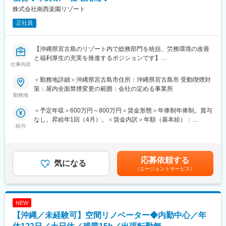
多くございます。その中でも、お客様にきちんとしたサービス品
てなし」精神を大事にしています。
株式会社南西楽園リゾート
質を提供する為に、利益率が高い案件を選ぶことで、業務の効率
正社員
化や社員の働きやすい環境も整えております。近年の異常気象や
変更の範囲：会社の定める業務
地震対策のニーズが高まっており、今後も安定した受注が見込ま
れます
【沖縄県宮古島のリゾート内で総務部門を統括、労務環境の改善
また、不発弾探査（危険物探査）などの実績も豊富です
と福利厚生の充実を推進するポジションです】
創業以来、85発以上の機雷・爆雷・魚雷、1000発以上の不発弾、
仕事内容
88,000発以上の砲弾類を発見するなど、数多くの実績を挙げ、災
■業務概要
害を未然に防ぎ工事の安全、住民不安の解消に貢献してきまし
＜勤務地詳細＞沖縄県宮古島市住所：沖縄県宮古島市 受動喫煙対
当社の総務部長として、宮古島のリゾート施設における総務チー
た。
策：屋内全面禁煙変更の範囲：会社の定める事業所
ム全体のマネジメントを担っていただきます。総務・人事領域の
勤務地
管理職経験を活かし、従業員の労務環境の向上、福利厚生制度の
■配属部署の組織構成
＜予定年収＞600万円～800万円＜賃金形態＞年俸制年俸制。賞与
充実、組織運営の効率化に貢献していただきます。
所長1名 60代 後任候補を探しています
なし。昇給年1回（4月）。＜賃金内訳＞年額（基本給）：
給与
6,000,000円～8,000,000円＜月額＞500,000円～666,666円（12
■業務詳細
分割）＜昇給有無＞有＜残業手当＞有＜給与補足＞年俸制で月額
・総務部の組織運営、チームマネジメント
500,000円～667,000円を想定。賞与なし。賃金はあくまでも目安
・従業員の社宅および単身寮の管理、運用
変更の範囲：本文参照
の金額であり、選考を通じて上下する可能性があります。月給(月
・従業員相談室の運営管理（相談対応、職場環境の改善提案な
応募依頼する
気になる
額)は固定手当を含めた表記です。
ど）
（エージェントサービス）
・人事・労務関連の各種手続き、社内規定の整備と運用
・労務管理（勤怠、休暇、福利厚生制度の運用、課題抽出と改善
施策の立案・実行）
NEW
・関係各所との連携（本社人事部門との調整、グループ会社との
情報共有など）
【沖縄／未経験可】空間リノベーター◆内勤中心／年
・組織活性化のための社内イベントや制度改革の推進