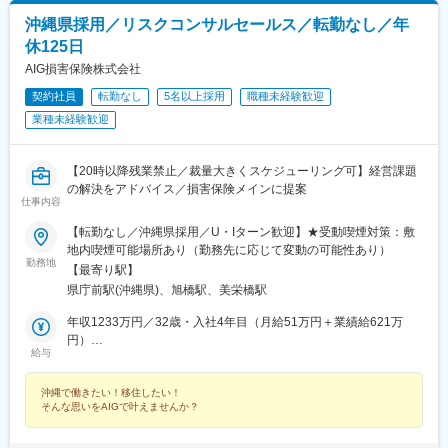
沖縄県採用／リスクコンサルセールス／転勤なし／年
休125日
AIG損害保険株式会社
契約社員
転勤なし
5名以上採用
職種未経験歓迎
業種未経験歓迎
【20時以降残業禁止／裁量大きくスケジューリング可】経営課題
の解決をアドバイス／損害保険メインに提案
仕事内容
【転勤なし／沖縄県採用／U・Iターン歓迎】★受動喫煙対策：敷
地内喫煙可能場所あり（勤務先に応じて変動の可能性あり）
勤務地
【最寄り駅】
県庁前駅(沖縄県)、旭橋駅、美栄橋駅
年収1233万円／32歳・入社4年目（月給51万円＋業績給621万
円）
給与
年収758万円／34歳・入社3年目（月給36万円＋業績給326万円）
沖縄で働きたい！移住したい！
そんな思いをAIGで叶えませんか？