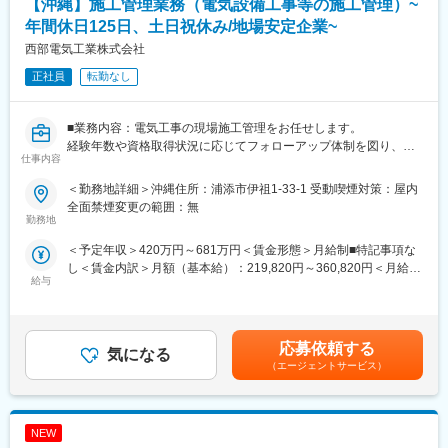
【沖縄】施工管理業務（電気設備工事等の施工管理）~
岡、九州大学病院、SAGAサンライズパーク SAGAアクアなど
年間休日125日、土日祝休み/地場安定企業~
■勤務場所
西部電気工業株式会社
基本的には沖縄県での勤務となります。
正社員
転勤なし
工期中は基本的に車での直行直帰となります。宿泊を伴う出張は
ありません。
※勤務エリア固定も相談可
■業務内容：電気工事の現場施工管理をお任せします。
※工期はプロジェクトにより様々ですが、平均して約1年
経験年数や資格取得状況に応じてフォローアップ体制を図り、習
仕事内容
得状況をみながら中規模～大型の案件を担当していただきます。
■充実の教育体制
階層別集合教育（フォローアップ研修、主任研修、係長研修な
＜勤務地詳細＞沖縄住所：浦添市伊祖1-33-1 受動喫煙対策：屋内
《施工案件》NTT、官公庁、ゼネコン・サブコンが主な顧客で、
ど）と専門教育（若手技術者研修、現場代理人研修、システム、
全面禁煙変更の範囲：無
病院・ ショッピングモール・工場・学校・マンションなど多岐
勤務地
電気・自動制御研修など）2つに大きく分かれています。長期的に
に亘ります。
腰を据えて働ける環境が同社にはあります。
＜予定年収＞420万円～681万円＜賃金形態＞月給制■特記事項な
対応エリアは沖縄全域となります。
し＜賃金内訳＞月額（基本給）：219,820円～360,820円＜月給＞
■同社について
給与
219,820円～360,820円＜昇給有無＞有＜残業手当＞有＜給与補足
■組織構成：配属の沖縄支店には施工管理担当者が3名（30代～40
同社は1946年3月三建工業合資会社として社員17名でスタート
＞■昇給年１階回、賞与年２回■御年齢・経験により、前職を考慮
代男性）在籍しています。
し、1947年5月に三建設備工業株式会社を設立されました。同社
し決定致します。＜30歳 一般社員モデル給与：244,620円＞※上
は地球温暖化対策のひとつとして、いち早くZEB（ゼロ・エネル
記年収は残業代見込みの年収となります。賃金はあくまでも目安
■就業環境：基本は完全週休二日制（土日祝）となります。現場に
応募依頼する
ギー・ビル）の技術開発に取り組み、当社つくばみらい技術セン
気になる
の金額であり、選考を通じて上下する可能性があります。月給(月
よっては休日出社になる場合がありますが、振休などを取得し、
ターでは、2013年度実績で全館のZEBを達成いたしました。
（エージェントサービス）
額)は固定手当を含めた表記です。
チームで調整をしてます。
GWでの飛び石の休日の際も会社として年次有給休暇の取得を推奨
変更の範囲：会社の定める業務
しているため、有給を活用し、長期休暇を取ることも可能です。
NEW
全社全体平均で年間の有給取得率が14日程度と会社全体でしっか