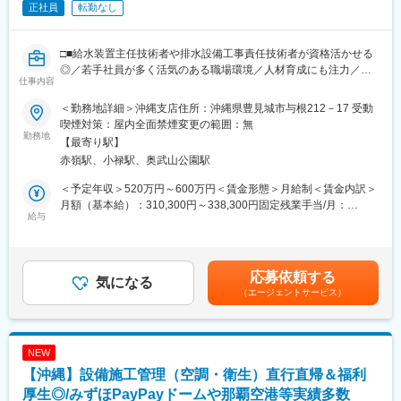
・ウォーターフォールで進める案件もアジャイルで進める案件も
正社員
転勤なし
効活用や交通課題の解決に貢献できる社会性の高い事業です。
あります。
・基幹系のB2Bシステムのみならず、サービス開発につながる
B2CやB2B2Cなどバリエーションも豊富です。結果として、様々
□■給水装置主任技術者や排水設備工事責任技術者が資格活かせる
な業種のお客様と直接相対して折衝していく事で、PMとして必要
◎／若手社員が多く活気のある職場環境／人材育成にも注力／社
仕事内容
な交渉・折衝スキルを習得、発揮できます。
会貢献性◎インフラを支えるやりがい／作業効率を追求する職場
・コンサル志向をお持ちの方は、チーム・非常駐で対応するPMO
環境■□
＜勤務地詳細＞沖縄支店住所：沖縄県豊見城市与根212－17 受動
コンサルティングのポジションもあります。顧客のDX推進を、伴
喫煙対策：屋内全面禁煙変更の範囲：無
走型で支援します。
■業務内容：
勤務地
【最寄り駅】
・プロダクト志向をお持ちの方は、ESG経営を支援するBtoBサー
給排水設備工事を担う当社の沖縄支店にて、以下の業務をお任せ
赤嶺駅、小禄駅、奥武山公園駅
ビスを展開する企業のプロダクト開発において、当社のラボ型開
します。
発チームのPLのポジションもあります。
＜予定年収＞520万円～600万円＜賃金形態＞月給制＜賃金内訳＞
・プロジェクト品質にご志向高い方は、プロジェクト監査のポジ
（1）施工管理業務
月額（基本給）：310,300円～338,300円固定残業手当/月：
ションもありますので、ご検討お願いいたします。
・新築一般住宅・アパート・店舗の給排水設備工事
給与
89,700円～111,700円（固定残業時間40時間0分/月）超過した時
・道路に埋設されている下水道本管、給水本管の配管延長工事
間外労働の残業手当は追加支給＜月給＞400,000円～450,000円
■担当業務：
・既存建物の統合・リノベーション
（一律手当を含む）＜昇給有無＞有＜残業手当＞有＜給与補足＞※
・プライム案件の提案・プロジェクトマネジメント
・緊急な水廻りのトラブル対応
経験やスキルを考慮して決定します。■昇給：あり■賞与： 年2回
応募依頼する
・PMOコンサルティング
（2）役所等の検査対応
気になる
（1年以上勤務で支給）賃金はあくまでも目安の金額であり、選考
（エージェントサービス）
・プロジェクトプロセス品質監査
（3）官公庁舎への一般給排水の図面作成
を通じて上下する可能性があります。月給(月額)は固定手当を含め
・人材育成
（4）役所からの指摘事項に関する現場への是正指示
た表記です。
（5）申請業務全般
NEW
■組織風土：
【沖縄】設備施工管理（空調・衛生）直行直帰＆福利
チームで連携して仕事をしているので、コミュニケーションが自
然と取りやすく、和気あいあいと楽しい雰囲気の職場です。
厚生◎/みずほPayPayドームや那覇空港等実績多数