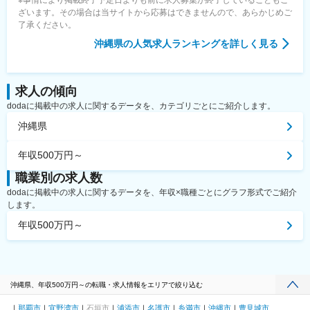
※事情により掲載終了予定日よりも前に求人募集が終了していることもご
ざいます。その場合は当サイトから応募はできませんので、あらかじめご
了承ください。
沖縄県
の人気求人ランキングを詳しく見る
求人の傾向
dodaに掲載中の求人に関するデータを、カテゴリごとにご紹介します。
沖縄県
年収500万円～
職業別の求人数
dodaに掲載中の求人に関するデータを、年収×職種ごとにグラフ形式でご紹介
します。
年収500万円～
沖縄県、年収500万円～の転職・求人情報をエリアで絞り込む
那覇市
宜野湾市
石垣市
浦添市
名護市
糸満市
沖縄市
豊見城市