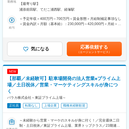
ーです。LIXILの製品は毎日10億人以上の人びとにご愛用いただい
勤務地
会社の定める事業所（リモートワーク含む）
【最寄り駅】
ています。
《組立図の作成》
浦添前田駅、てだこ浦西駅、経塚駅
今回のポジションでは当社のビル用サッシ、カーテンウォール、
複数の部品から構成される機械や装置を、どのように組み立てる
玄関ドアやエントランスなどのビル用建材を、マンションやオフ
かを示した図面です。部品相互の位置関係、取り付け方法、向き
＜予定年収＞400万円～700万円＜賃金形態＞月給制補足事項なし
ィスビルに取り付ける際の『施工管理』を担当して頂きます
などを明確にすることが目的です。
＜賃金内訳＞月額（基本給）：230,000円～420,000円＜月給＞
給与
部品間の干渉や組立順の問題を設計段階で改善でき、自分の設計
230,000円～420,000円＜昇給有無＞有＜残業手当＞有＜給与補足
■業務内容：
した部品が実際にどう組み合わさって機能するかを俯瞰的に見る
＞※年齢と経験に基づき決定します（応相談）。■昇給：年1回（4
営業担当が物件を受注したのち、自社の実施設計担当が設計・資
ことにより「モノづくりの実感」を得られます。
月）■賞与：年2回（7月・12月）賃金はあくまでも目安の金額で
材手配をおこない、その後を施工管理が物件を担います。
組立図設計から構想設計への上流工程へのステップアップも可能
あり、選考を通じて上下する可能性があります。月給(月額)は固定
応募依頼する
気になる
です。「全体を見渡せる設計者」へ成長できる環境があります。
手当を含めた表記です。
（エージェントサービス）
担当する物件の規模により、工期は1週間程度で終わるメンテナン
スから２年以上かかる超大型物件まで、多岐にわたります。
◇職場の雰囲気◇
‐サポート体制：先輩や上司には話しやすい環境であり、転職者か
◎施工図に基づく施工計画立案
らも「前職よりも上司が話を聴いてくれて改善してもらえる」と
NEW
◎建設会社様などとの打ち合わせ
言う声も出ております。
【那覇／未経験可】駐車場開発の法人営業※プライム上
◎施工を担当する業者さんや職人さんの手配
‐メンバーの特長：仕事を実直にこなすメンバーも多いため、成長
◎工場から届く資材の現場への搬入管理
場／土日祝休／営業・マーケティングスキルが身につ
も早く若くして独り立ちしているメンバーが多数在籍しておりま
◎予算・品質・工程管理 など
す。
く
パラカ株式会社～東証プライム上場～
■働き方：
LIXILでは、個々のライフスタイルやライフステージの状況に応じ
正社員
転勤なし
上場企業
職種未経験歓迎
て、多様で効率的な働き方ができる制度や環境の整備を進めてい
ます。以下リンク内に各種制度やワークライフバランスに関する
詳細を記載しておりますので、是非こちらもご覧ください。
～未経験から営業・マーケのスキルが身に付く！／完全週休二日
制・土日祝休／東証プライム上場、業界トップクラス／23期連続