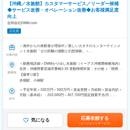
【沖縄／水族館】カスタマーサービス／リーダー候補
■想定されるキャリアパス
■ポジションの魅力
◆サービス改善・オペレーション改善◆お客様満足度
・総務部長としての実績を積み、将来的には更なる経営管理部門
★工事管理アプリを導入し、工事の状況については写真やチャッ
向上
やグループ会社での活躍も期待できます。
ト等で管理ができる他、チャットアプリを活用したオンライン打
合同会社DMM.com
合せも積極的に取り入れることで、現場へ足を運ぶことがほぼな
■企業の特徴/魅力
く（内勤：外勤＝9：1程度）、効率的に業務を進めることが可能
正社員
・当社はユニマットグループの一員として、リゾート事業を展開
です！
しながら、従業員の多様な働き方と豊かな生活を支援していま
★未経験入社の社員も多数活躍！
す。
飲食店や車の販売、官公庁といった様々なバックグラウンドの社
～海外からの来館者が増加中／新しいカタチのエンターテインメ
員が在籍しております。
ント水族館「ゼロ距離の感動と幻想体験」～
仕事内容
変更の範囲：会社の定める業務
■ワークライフバランス◎
■業務内容：
＜勤務地詳細＞DMMかりゆし水族館（イーアス沖縄豊崎敷地内）
★残業月15h程度、年休123日、完全週休2日（土日休）
お客様に快適な時間を過ごしていただくため、館内での接客・案
住所：沖縄県豊見城市豊崎3-35 受動喫煙対策：その他（「喫煙専
ご家族やご友人たちとのプライベートの充実も図ることが可能で
内業務を中心に担当していただきます。
勤務地
用室」「加熱式たばこ専用喫煙室」双方設置）変更の範囲：会社
【最寄り駅】
す！
経験を活かしながら、お客様満足度向上に向けたサービス改善
の定める事業所
赤嶺駅、小禄駅
★休暇制度
や、現場でのオペレーション改善にも携わっていただきます。
GW・夏季・年末年始休暇、ウェルカム休暇（入社直後に5日間付
まずは現場業務を経験していただき、適性やご活躍に応じて、将
＜予定年収＞330万円～500万円＜賃金形態＞月給制＜賃金内訳＞
与される有給制度）など
来的にはリーダーとしてチーム運営やメンバー育成もお任せした
月額（基本給）：203,000円～307,700円固定残業手当/月：
いと考えています。
給与
72,000円～109,000円（固定残業時間45時間0分/月）超過した時
■入社後のフォロー
間外労働の残業手当は追加支給＜月給＞275,000円～416,700円
★OJTで現場同行
■具体的な業務内容：
（一律手当を含む）＜昇給有無＞有＜残業手当＞有＜給与補足＞※
1：1で先輩社員がつき、2名体制で1現場を担当いただくため、
・チケットブース業務（チケット販売）
スキル、経験を考慮した上で給与を決定します。賃金はあくまで
応募依頼する
徐々に現場に慣れていだけます。※2～3か月で1人立ち可能！
・館内誘導業務：生体展示エリアでのお客様の誘導・ご案内
気になる
も目安の金額であり、選考を通じて上下する可能性があります。
（エージェントサービス）
★動画研修
・イベントに係る接客業務
月給(月額)は固定手当を含めた表記です。
動画による研修もご用意しており、仕事の合間に分からない点等
・お客様対応（お問い合わせ・ご意見対応）