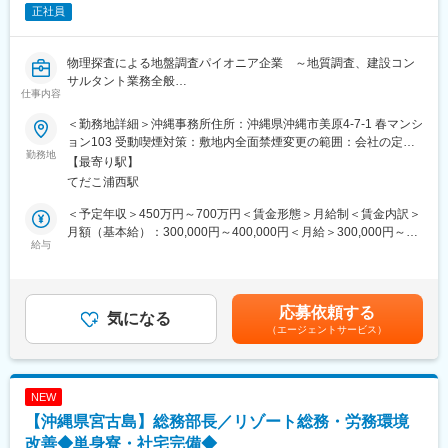
正社員
■組織構成 ※本ポジションの配属先は浦添です。
変更の範囲：会社の定める業務
【那覇】管理職８名、オペレーター24名
【浦添】管理職７名、オペレーター16名
物理探査による地盤調査パイオニア企業 ～地質調査、建設コン
サルタント業務全般
■キャリアパス
仕事内容
SVを担っていただき、シニアSV→センター長へのステップアップ
■業務概要：【変更の範囲：会社の定める業務】
を目指します。
＜勤務地詳細＞沖縄事務所住所：沖縄県沖縄市美原4-7-1 春マンシ
ョン103 受動喫煙対策：敷地内全面禁煙変更の範囲：会社の定め
当社の地質調査員としてご活躍いただきます！
勤務地
■モデル年収
る事業所
【最寄り駅】
当社では、磁気探査やボーリングのような、建設工事に伴う地質
【経験者】入社1年目（SV）：350～400万、入社3年目（シニア
てだこ浦西駅
調査や危険物調査、環境調査などの他、安全化対策工事、測定機
SV）：400～500万
器の開発など、「地盤」に関する総合コンサルティングを担いま
【未経験】入社1年目（ASV）：250～300万、入社2年目
＜予定年収＞450万円～700万円＜賃金形態＞月給制＜賃金内訳＞
す。
（SV）：350～450万
月額（基本給）：300,000円～400,000円＜月給＞300,000円～
給与
400,000円＜昇給有無＞有＜残業手当＞有＜給与補足＞■昇給：年
▼具体的には
■当社について：
1回（4月）■賞与：年2回（7月，12月：会社業績による）賃金は
基本的には下記すべてをご担当いただきます。
主に基幹事業であるコールセンター事業を展開しており、会社の
あくまでも目安の金額であり、選考を通じて上下する可能性があ
・調査・採取
軸となる事業のメンバーとして、活躍していただけるポジション
ります。月給(月額)は固定手当を含めた表記です。
応募依頼する
・解析
気になる
です。
（エージェントサービス）
・分析データをもとに報告書の作成
当社は創業以来、大手エンタメ系の会社様とお取引があり、ファ
※スキルや業務量に応じて一部分担も可能です。
ンクラブの問い合わせ窓口や、ECサイトに関するお問い合わせ業
※チームでの業務が多く、外仕事と内勤の割合はおよそ7：3で
務などを行っています。大手企業取引、現代で盛んなECサイトの
す。
問い合わせ業務を行っている観点から、安定した基盤を有しま
NEW
す。
【沖縄県宮古島】総務部長／リゾート総務・労務環境
■同社の魅力：
１次対応のみで完了するのではなく、いかに付加価値を提供でき
当事業は、大手ゼネコンや、公共事業において受注をすることが
改善◆単身寮・社宅完備◆
るかを考え、お客様の声を活かした改善提案をするなど、「おも