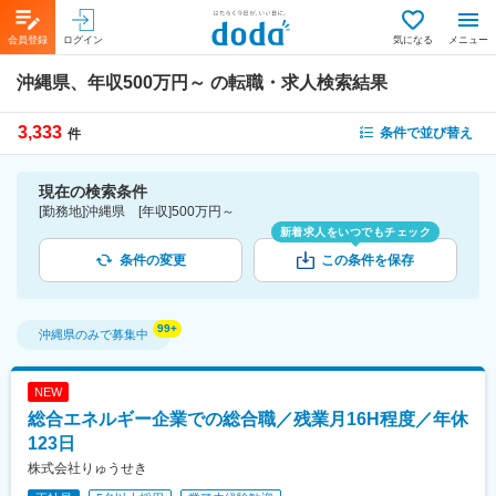
会員登録
ログイン
気になる
メニュー
沖縄県、年収500万円～
の転職・求人検索結果
3,333
条件で並び替え
件
現在の検索条件
[勤務地]沖縄県 [年収]500万円～
新着求人をいつでもチェック
条件の変更
この条件を保存
沖縄県
のみで募集中
NEW
総合エネルギー企業での総合職／残業月16H程度／年休
123日
株式会社りゅうせき