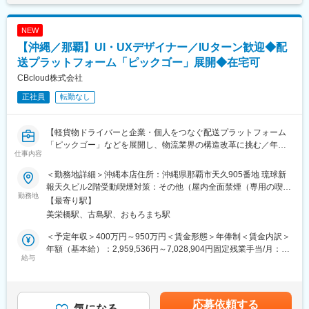
は確認しながら理解を深めることが可能！
・売場・館内のサービス品質向上
・業務改善の提案・実行
NEW
■当社について
・新人スタッフ・アルバイトスタッフのフォロー
【沖縄／那覇】UI・UXデザイナー／IUターン歓迎◆配
創業14年にして売上高600億円を突破！リノベマンション年間販
※将来的には、リーダーポジションも目指せます
売戸数は、2022年から2026年の5年連続全国NO.1！また、部活動
送プラットフォーム「ピックゴー」展開◆在宅可
や社内イベントなども活発に開催しております！
■募集背景：
CBcloud株式会社
DMMかりゆし水族館では、お客様満足度のさらなる向上に向け
正社員
転勤なし
変更の範囲：会社の定める業務
て、接客サービスの品質向上を推進しています。
今回は、接客・サービス業で培った経験を活かし、現場の中心メ
ンバーとして活躍していただける方を募集します。
【軽貨物ドライバーと企業・個人をつなぐ配送プラットフォーム
お客様へのサービス提供だけでなく、業務改善や後輩スタッフへ
「ピックゴー」などを展開し、物流業界の構造改革に挑む／年休
のフォローなどにも主体的に取り組んでいただくことを期待して
仕事内容
122日】
います。
＜勤務地詳細＞沖縄本店住所：沖縄県那覇市天久905番地 琉球新
【募集背景】
■魅力：
報天久ビル2階受動喫煙対策：その他（屋内全面禁煙（専用の喫煙
現在沖縄オフィスに所属しているエンジニアは10名で、ドライバ
勤務地
・接客経験を活かし、サービス品質向上に主体的に携われる
ブースあり））
【最寄り駅】
ーと直接コンタクトをとっているカスタマーサポート部門に近い
・お客様満足度向上のための改善提案を実現できる
美栄橋駅、古島駅、おもろまち駅
環境で開発している事と、業務以外にも様々な活動を行っており
・若手でも裁量を持ち、現場づくりに参加できる
ます。
・将来的なリーダー・マネジメントへのキャリアパスあり
＜予定年収＞400万円～950万円＜賃金形態＞年俸制＜賃金内訳＞
東京所属や業務委託のエンジニアも含めると約40名程度の組織で
・沖縄を代表する観光施設で、多様なお客様と接することができ
年額（基本給）：2,959,536円～7,028,904円固定残業手当/月：
はありますが、沖縄勤務ならではのチームビルディングができる
給与
る
86,706円～205,925円（固定残業時間45時間0分/月）超過した時
事と、自社開発したシステムを使用するユーザーがすぐ目の前に
間外労働の残業手当は追加支給＜月額＞333,334円～791,667円
いるため、ユーザー（現場）の声を聞きながら開発できる環境で
■チーム体制：
（12分割）（一律手当を含む）＜昇給有無＞有＜残業手当＞有＜
す。
・社員19名、アルバイト15名
給与補足＞※能力・経験等を考慮し、当社規定により決定いたしま
応募依頼する
気になる