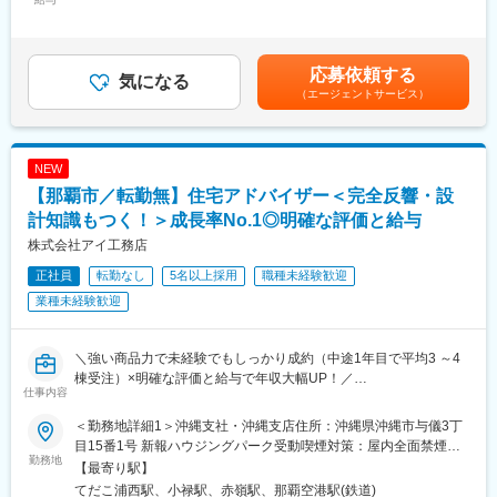
35,440円～42,980円（固定残業時間20時間0分/月）超過した時間
・入社後、まずは商品知識の研修、先輩社員との同行営業などを
在宅療養中の患者様に対しては機器や酸素ボンベのお届け、使用
外労働の残業手当は追加支給＜月給＞244,390円～281,930円（一
行い、業界の流れや商慣習を覚えます。
方法の説明やアフターフォローを行います。
律手当を含む）＜昇給有無＞有＜残業手当＞有＜給与補足＞※経
・新設する沖縄営業所には一部商品棚を設ける予定で、顧客の引
験・年齢、能力等を考慮の上、当社規定により決定致します。■賞
応募依頼する
き取り対応、運送会社への出荷依頼などの事務も、当面は並行し
■商材について
気になる
与：年2回（7月・12月）※過去実績5.6ヶ月分賃金はあくまでも目
て担当します。
（エージェントサービス）
「酸素を送る機械」「睡眠時に呼吸をサポートする機械」「在宅
安の金額であり、選考を通じて上下する可能性があります。月給
・入社当初の研修は九州営業所（福岡市）や本社で行うことも想
用の人工呼吸器」等、在宅医療で使われる機器です。全部で約20
(月額)は固定手当を含めた表記です。
定しています。
種類ほどの製品を扱います。
※長期（数ヶ月程度）にわたり会社の手配したマンスリーマンショ
※ほとんどがレンタルでのご提案です。担当する医療機関は30～
NEW
ン等に滞在をお願いする場合あり
50件ほど。
【那覇市／転勤無】住宅アドバイザー＜完全反響・設
1日10～15件を目安に病院やクリニックを訪問していくイメージ
■当社について：
です。
計知識もつく！＞成長率No.1◎明確な評価と給与
・当社は創業以来70年以上にわたり、水道管等の管継手（ジョイ
株式会社アイ工務店
ント）専門メーカーとして社会インフラ整備の一端を担ってきま
■契約締結からフォローまでの流れ
した。
正社員
転勤なし
5名以上採用
職種未経験歓迎
病院契約受注→見積・契約書作成→指示書→患者宅へ→機械の設
・創業者が自ら開発した「SKジョイント」は、今では4,500もの
置・説明→定期点検（フォロー）→消耗品交換
業種未経験歓迎
アイテム数を誇り、自社で企画・開発から金型設計、成型までを
行う高い技術力で高シェアを獲得しています。
【担当エリア】
名護市エリア周辺
＼強い商品力で未経験でもしっかり成約（中途1年目で平均3 ～4
変更の範囲：会社の定める業務
棟受注）×明確な評価と給与で年収大幅UP！／
仕事内容
■業務の魅力
【業界No1の成長率で安定性◎！＆中途入社多数で風通し◎～転
業界トップクラスの知名度があり、病院やクリニックからの信頼
勤なし！飛び込みテレアポ無し！来年度から年休120日予定！】
＜勤務地詳細1＞沖縄支社・沖縄支店住所：沖縄県沖縄市与儀3丁
も厚いため、提案がしやすい環境です。
目15番1号 新報ハウジングパーク受動喫煙対策：屋内全面禁煙＜
患者さまの生活を守る必要とされる商材”だからこそやりがいを実
＼飛び込みテレアポ無し！／
勤務地
勤務地詳細2＞沖縄支社住所：沖縄県那覇市安次嶺1番10 受動喫煙
【最寄り駅】
感しながら成長できます。
◎『固定給＋インセンティブ＋報奨金』で入社後2年で年収1000
対策：敷地内全面禁煙変更の範囲：会社の定める事業所
てだこ浦西駅、小禄駅、赤嶺駅、那覇空港駅(鉄道)