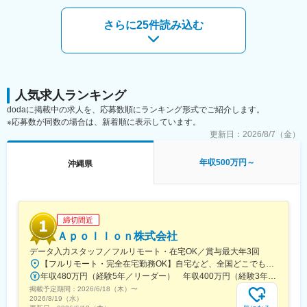
・CADを使用した設計/図面作成
・官公庁/自治体との折衝、仕様調整
さらに25件読み込む
・他社との協業案件あり（チームでプロジェクトを進めることも
可能）
・プロフェッショナルとしてのご提案/コンサルティング実施
【弊社の魅力】
・UIターン支援（引越し支援金あり）
人気求人ランキング
・ワークライフバランス重視の働き方が可能
dodaに掲載中の求人を、応募数順にランキング形式でご紹介します。
・長期連休/有給休暇取得可能
※応募数が同数の場合は、新着順に表示しています。
・長期的に活躍している社員在籍
更新日：
2026/8/7（金）
【会社紹介】
年収500万円～
沖縄県
弊社は1992年(平成4年)12月の創業以来、上/下水道に関わる「調
査/計画/設計/測量調査/土質調査/施工管理/維持管理」等を中心に、
30年以上にわたり沖縄県内の社会資本整備に携わってまいりまし
た。現在は第二創業期として、事業拡大と新技術の導入を進める
予定です。沖縄のインフラ整備に貢献することを使命とし、地域
締切間近
社会に欠かせない存在として発展中です。社員の成長を重視し、
Ａｐｏｌｌｏｎ株式会社
資格取得支援や技術研修を充実させることで、プロフェッショナ
データ入力スタッフ／フルリモート・在宅OK／賞与最大年3回
ルとしてのスキル向上サポートにも力を入れております。少数精
【フルリモート・完全在宅勤務OK】自宅など、全国どこでもあなたが働きやすい場所で働けます★転居を伴う転勤なし★全国47都道府県どこからでも応募OK【本社】東京都新宿区山吹町130番地の15 茜ビル2-A＜アクセス＞有楽町線「江戸川橋駅」、東西線「東西線」より徒歩10分※受動喫煙対策：あり
鋭ながら、技術士をはじめとする専門家が在籍し、確かな技術力
年収480万円（経験5年／リーダー） 年収400万円（経験3年／メンバー）
で高品質なサービスを提供しております。
掲載予定期間：
2026/6/18（木）
〜
2026/8/19（水）