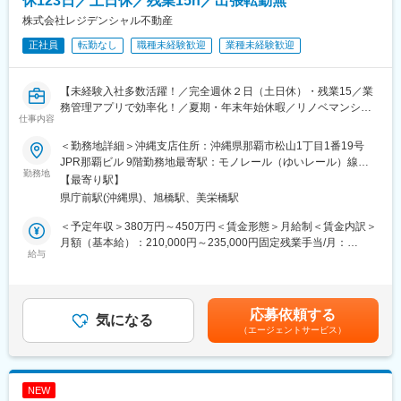
休123日／土日休／残業15h／出張転勤無
・その他、リゾート施設運営に関わる総務関連業務全般
株式会社レジデンシャル不動産
■扱うサービス
正社員
転勤なし
職種未経験歓迎
業種未経験歓迎
・従業員向け社宅・寮制度、福利厚生全般
・各種保険（健康保険、厚生年金、労災、雇用保険）や休暇制度
の管理
【未経験入社多数活躍！／完全週休２日（土日休）・残業15／業
務管理アプリで効率化！／夏期・年末年始休暇／リノベマンショ
仕事内容
■組織構成
ン販売戸数NO.1】
・総務部門は複数のチームで構成されており、総務部長として各
＜勤務地詳細＞沖縄支店住所：沖縄県那覇市松山1丁目1番19号
チームの取りまとめと指導を担当します。
＜こんな方必見！＞
JPR那覇ビル 9階勤務地最寄駅：モノレール（ゆいレール）線／
☆仕事とプライベートのメリハリをつけたい！
勤務地
県庁前駅受動喫煙対策：屋内全面禁煙変更の範囲：会社の定める
【最寄り駅】
■業務の魅力
☆若手が活躍して活気ある会社がいい！
事業所
県庁前駅(沖縄県)、旭橋駅、美栄橋駅
・宮古島というリゾート地で、業務とプライベートの両立が図れ
☆フォロー体制の手厚い会社で働きたい！
る環境
＜予定年収＞380万円～450万円＜賃金形態＞月給制＜賃金内訳＞
・経営層や現場従業員と直接関わり、組織全体の成長に寄与でき
■業務内容
月額（基本給）：210,000円～235,000円固定残業手当/月：
る影響力の大きいポジション
中古物件のリノベーション業務を担当いただきます。
給与
48,000円～53,000円（固定残業時間30時間0分/月）超過した時間
業界初の【遠隔管理】を導入したことで、効率よく勤務すること
外労働の残業手当は追加支給＜月給＞258,000円～288,000円（一
■教育体制
が可能です。
律手当を含む）＜昇給有無＞有＜残業手当＞有＜給与補足＞※経
・OJT中心で、リゾート運営に特化した実務知識やノウハウを段
月の担当案件は4~5件ほどで、残業時間は月平均15h程度と、安定
験・能力・前職を考慮の上決定します。※資格手当あり（1、2級
応募依頼する
階的に習得できます。
した働き方を実現することができます。
気になる
施工管理技士 20,000円／月）■賞与:年2回(6月／12月)※業績連動
（エージェントサービス）
賃金はあくまでも目安の金額であり、選考を通じて上下する可能
■就業環境
＜業務の流れ＞
性があります。月給(月額)は固定手当を含めた表記です。
・単身寮や社宅の利用が可能で、生活面のサポートも充実
▼リノベーションの内容決定：営業や設計と打ち合わせ
・年間休日110日、年次有給休暇や慶弔休暇もあり、ワークライ
▼各種管理業務：工事の進捗管理・作業現場の安全管理
NEW
フバランスを重視した就業が可能です。
▼事務作業：工事に関する資料作成・書類管理