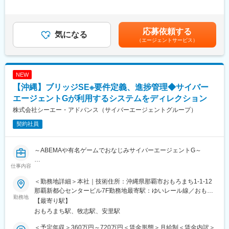
採用周り・総務など沖縄拠点でのバックオフィスをお任せしてい
間外労働の残業手当は追加支給＜月額＞416,667円～583,334円
きます。
（12分割）（一律手当を含む）＜昇給有無＞有＜残業手当＞有＜
給与補足＞※能力・経験等を考慮し、当社規定により決定いたしま
応募依頼する
■業務内容
気になる
す。※給与改定は年2回賃金はあくまでも目安の金額であり、選考
（エージェントサービス）
・IPOに関わる労務対応
を通じて上下する可能性があります。月給(月額)は固定手当を含め
・勤怠管理
た表記です。
・給与計算
・健康診断
NEW
・労務手続き（社会保険・住民税など）
【沖縄】ブリッジSE※要件定義、進捗管理◆サイバー
・入社手続き対応
・採用（中途メイン）
エージェントGが利用するシステムをディレクション
・メンバーマネジメント
株式会社シーエー・アドバンス（サイバーエージェントグループ）
・書類選考、一次面接、日程調整などの応募者対応
契約社員
・最終面接後のクロージング対応、内定者のフォロー
～ABEMAや有名ゲームでおなじみサイバーエージェントG～
仕事内容
■業務内容：
東京・ベトナム拠点のチームメイク・ディレクションをしなが
＜勤務地詳細＞本社｜技術住所：沖縄県那覇市おもろまち1-1-12
ら、メディア・広告事業など、サイバーエージェントグループの
那覇新都心センタービル7F勤務地最寄駅：ゆいレール線／おもろ
使用するシステム開発のディレクションを担当します。
勤務地
まち駅受動喫煙対策：屋内全面禁煙変更の範囲：会社の定める事
【最寄り駅】
＜お任せしたい仕事内容＞
業所（リモートワーク含む）
おもろまち駅、牧志駅、安里駅
・サイバーエージェントグループが使用する各システムの開発上
流工程を担当
＜予定年収＞360万円～720万円＜賃金形態＞月給制＜賃金内訳＞