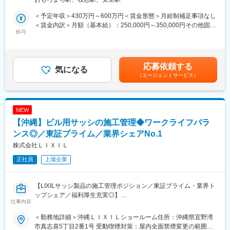
ユニテツクはこのような想いをお持ちのあなたにお勧めの企業で
※日本人メンバーだけのプロジェクトとは違い、ベトナムメンバー
す。
とのプロジェクトマネジメントが経験できます。
＜予定年収＞430万円～600万円＜賃金形態＞月給制補足事項なし
その理由は
＜賃金内訳＞月額（基本給）：250,000円～350,000円その他固定
（1） 専門性：様々な製造メーカーと取引があるため、産業機械
給与
■所属部署：
手当/月：35,000円～60,000円＜月給＞285,000円～410,000円＜
から工業製品まで様々な設計を経験することが可能です。設計部
◇技術統括本部のミッションは「サイバーエージェントの未来を
昇給有無＞有＜残業手当＞有＜給与補足＞■昇給：年1回（4月）
門から他部署へ異動もありません
ITで支える」ことです。私たちは、モダンな技術トレンドを取り
ベースアップ込の過去実績3,000～10,000円■賞与：年2回（6月、
（2） 安定性：会社設立から３６年連続黒字経営を続ける安定企
入れながら、事業成長をより一層加速させるために、妨げとなる
12月※2024年実績4.30月分）※別途、決算賞与が支給される場合が
応募依頼する
業です
気になる
阻害要因の排除、サポートを行っています。具体的には、東京や
あります。■予定年収には、子供手当および通勤交通費は含んでお
（エージェントサービス）
（4） 地域密着：地元採用・地元配属のため転勤もありません
ベトナムのチームと密に連携しながら、システムの開発から運
りません賃金はあくまでも目安の金額であり、選考を通じて上下
用、セキュリティ、システムオペレーション、そしてヘルプデス
する可能性があります。月給(月額)は固定手当を含めた表記です。
◇業務内容◇
ク対応まで、多岐にわたる業務を担当しています。
自動組立装置や検査装置、半導体製造装置、自動搬送機、無人倉
NEW
庫など様々な産業機械の構想設計から組立図、バラシ作業、部品
■社内イベント
【沖縄】ビル用サッシの施工管理◆ワークライフバラ
図などの作成などおこなっております。
◇AWS勉強会
また、製品設計では自動車部品の設計から航空機の構造設計、エ
ンス◎／東証プライム／業界シェアNo.1
◇GCP勉強会
レベーターやエスカレータの設計も手掛けております。
◇社内技術カンファレンス （CA BASE CAMP、CA BASE NEXT
株式会社ＬＩＸＩＬ
2022）
正社員
上場企業
《構想設計》
顧客の要求仕様や目的に基づき、どのような機械的手段・構造・
変更の範囲：会社の定める業務
方式で実現するかを考え、大まかな構造や構成を決定するプロセ
【LIXILサッシ製品の施工管理ポジション／東証プライム・業界ト
スです。要求仕様の把握と整理、機構案やシステム構成案の比較
ップシェア／福利厚生充実◎】
検討、基本構造・機構の選定などをおこないます。
仕事内容
またリーダーとしてチーム運営や設計部署全体のマネジメントに
■概要：
も携わるポジションとして、技術力とマネジメント力を兼ね備え
＜勤務地詳細＞沖縄ＬＩＸＩＬショールーム住所：沖縄県宜野湾
当社は世界150カ国以上で製品を展開する住宅設備・建材メーカ
たリーダーを目指せます。
市真志喜5丁目2番1号 受動喫煙対策：屋内全面禁煙変更の範囲：