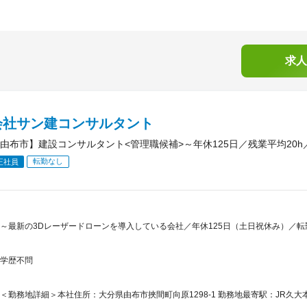
求人
会社サン建コンサルタント
由布市】建設コンサルタント<管理職候補>～年休125日／残業平均20
転勤なし
正社員
～最新の3Dレーザードローンを導入している会社／年休125日（土日祝休み）／転
学歴不問
＜勤務地詳細＞本社住所：大分県由布市挾間町向原1298-1 勤務地最寄駅：JR久大