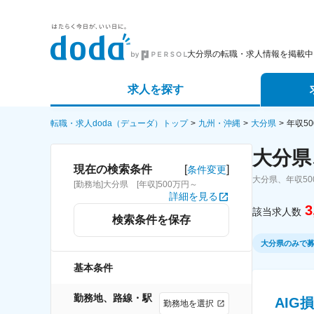
大分県の転職・求人情報を掲載中
求人を探す
詳細条件から探す
エージェ
転職・求人doda（デューダ）トップ
九州・沖縄
大分県
年収5
大分県
新着求人から探す
スカウト
[
]
現在の検索条件
条件変更
大分県、年収5
[勤務地]大分県 [年収]500万円～
求人特集から探す
パートナ
詳細を見る
3
該当求人数
検索条件を保存
大分県のみで
基本条件
勤務地、路線・駅
AIG
勤務地を選択