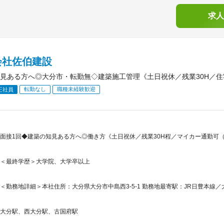
求人
会社佐伯建設
見ある方へ◎大分市・転勤無◇建築施工管理《土日祝休／残業30H／住
転勤なし
職種未経験歓迎
正社員
面接1回◆建築の知見ある方へ◎働き方《土日祝休／残業30H程／マイカー通勤可
＜最終学歴＞大学院、大学卒以上
＜勤務地詳細＞本社住所：大分県大分市中島西3-5-1 勤務地最寄駅：JR日豊本線／
大分駅、西大分駅、古国府駅