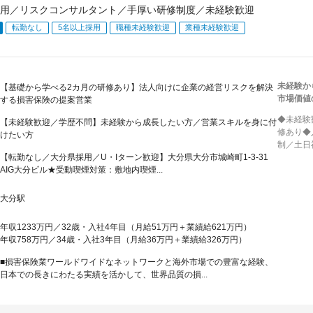
用／リスクコンサルタント／手厚い研修制度／未経験歓迎
転勤なし
5名以上採用
職種未経験歓迎
業種未経験歓迎
未経験か
【基礎から学べる2カ月の研修あり】法人向けに企業の経営リスクを解決
市場価値
する損害保険の提案営業
◆未経験
【未経験歓迎／学歴不問】未経験から成長したい方／営業スキルを身に付
修あり◆
けたい方
制／土日
【転勤なし／大分県採用／U・Iターン歓迎】大分県大分市城崎町1-3-31
AIG大分ビル★受動喫煙対策：敷地内喫煙...
大分駅
年収1233万円／32歳・入社4年目（月給51万円＋業績給621万円）
年収758万円／34歳・入社3年目（月給36万円＋業績給326万円）
■損害保険業ワールドワイドなネットワークと海外市場での豊富な経験、
日本での長きにわたる実績を活かして、世界品質の損...