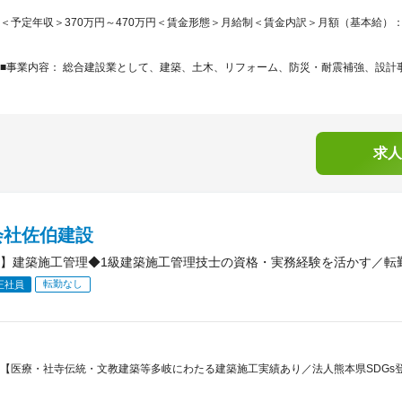
＜予定年収＞370万円～470万円＜賃金形態＞月給制＜賃金内訳＞月額（基本給）：190,0
■事業内容： 総合建設業として、建築、土木、リフォーム、防災・耐震補強、設計
求人
会社佐伯建設
】建築施工管理◆1級建築施工管理技士の資格・実務経験を活かす／転
転勤なし
正社員
【医療・社寺伝統・文教建築等多岐にわたる建築施工実績あり／法人熊本県SDGs