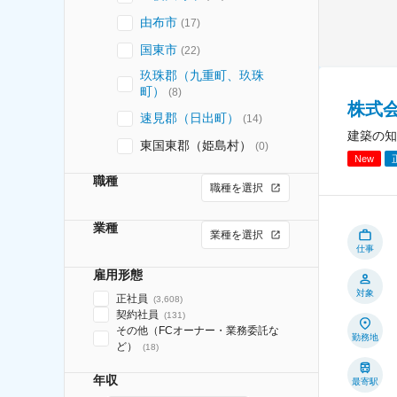
由布市
(
17
)
国東市
(
22
)
玖珠郡（九重町、玖珠
町）
(
8
)
株式
速見郡（日出町）
(
14
)
建築の知
東国東郡（姫島村）
(
0
)
New
職種
職種を選択
業種
業種を選択
仕事
雇用形態
対象
正社員
(
3,608
)
契約社員
(
131
)
その他（FCオーナー・業務委託な
勤務地
ど）
(
18
)
年収
最寄駅