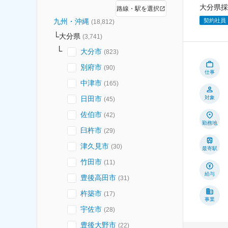
大分県採
路線・駅を選択
契約社員
九州・沖縄
(
18,812
)
大分県
(
3,741
)
大分市
(
823
)
別府市
(
90
)
仕事
中津市
(
165
)
日田市
対象
(
45
)
佐伯市
(
42
)
勤務地
臼杵市
(
29
)
津久見市
(
30
)
最寄駅
竹田市
(
11
)
給与
豊後高田市
(
31
)
杵築市
(
17
)
事業
宇佐市
(
28
)
豊後大野市
(
22
)