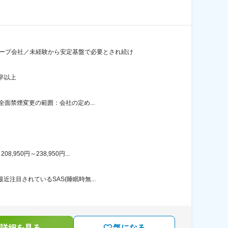
ループ会社／未経験から安定基盤で必要とされ続け
卒以上
全面禁煙変更の範囲：会社の定め...
50円～238,950円...
注目されているSAS(睡眠時無...
詳細を見る
気になる