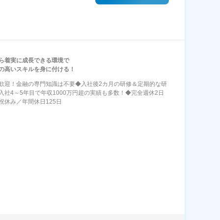
ら着実に成長できる環境で
の高いスキルを身に付ける！
歓迎！金融の専門知識は不要◆入社後2カ月の研修＆定期的な研
入社4～5年目で年収1000万円超の実績も多数！◆完全週休2日
祝休み／年間休日125日