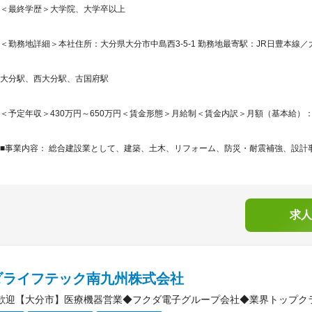
＜最終学歴＞大学院、大学卒以上
＜勤務地詳細＞本社住所：大分県大分市中島西3-5-1 勤務地最寄駅：JR日豊本線／
大分駅、西大分駅、古国府駅
＜予定年収＞430万円～650万円＜賃金形態＞月給制＜賃金内訳＞月額（基本給）：287,5
■事業内容： 総合建設業として、建築、土木、リフォーム、防災・耐震補強、設計
求人
ダライフテック南九州株式会社
歓迎【大分市】医療機器営業◆フクダ電子グループ会社◆業界トップクラ