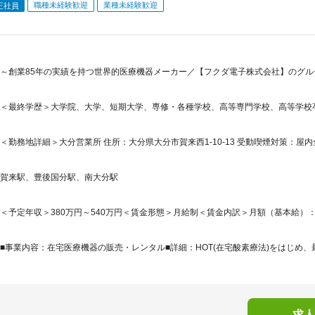
職種未経験歓迎
業種未経験歓迎
正社員
～創業85年の実績を持つ世界的医療機器メーカー／【フクダ電子株式会社】のグ
＜最終学歴＞大学院、大学、短期大学、専修・各種学校、高等専門学校、高等学校
＜勤務地詳細＞大分営業所 住所：大分県大分市賀来西1-10-13 受動喫煙対策：屋内
賀来駅、豊後国分駅、南大分駅
＜予定年収＞380万円～540万円＜賃金形態＞月給制＜賃金内訳＞月額（基本給）：208,9
■事業内容：在宅医療機器の販売・レンタル■詳細：HOT(在宅酸素療法)をはじめ、最近
求人