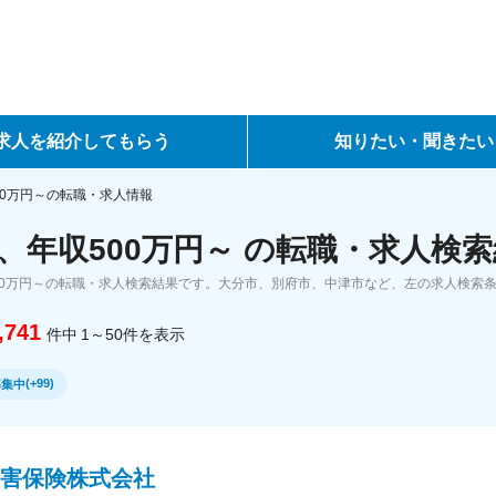
求人を紹介してもらう
知りたい・聞きたい
ントサービス
転職ノウハウ
00万円～の転職・求人情報
、年収500万円～ の転職・求人検
サービス
データで見る転職
00万円～の転職・求人検索結果です。大分市、別府市、中津市など、左の求人検索
ーエージェントサービス
コラム・インタビュー
,741
件中
1～50
件
を表示
転職Q&A
(
+99
)
募集中
損害保険株式会社