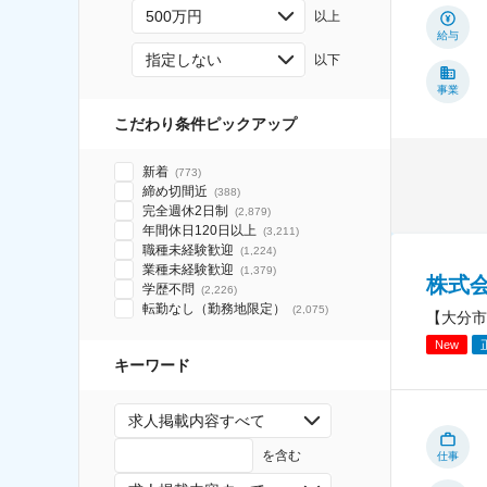
500万円
以上
給与
指定しない
以下
事業
こだわり条件ピックアップ
新着
(
773
)
締め切間近
(
388
)
完全週休2日制
(
2,879
)
年間休日120日以上
(
3,211
)
職種未経験歓迎
(
1,224
)
業種未経験歓迎
(
1,379
)
株式
学歴不問
(
2,226
)
転勤なし（勤務地限定）
(
2,075
)
【大分市
New
キーワード
求人掲載内容すべて
を含む
仕事