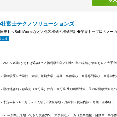
会社富士テクノソリューションズ
国東】＜SolidWorksなど＞包装機械の機械設計◆業界トップ級のメ
正社員
～2DCAD経験があれば応募OK／福利厚生◎／創業50年の実績と信頼あり／大手
＜最終学歴＞大学院、大学、短期大学、専修・各種学校、高等専門学校、高等学校
＜勤務地詳細＞顧客先（大分県）住所：大分県 受動喫煙対策：屋内全面禁煙変更
＜予定年収＞406万円～507万円＜賃金形態＞月給制＜賃金内訳＞月額（基本給）：280,0
1976年創業以来培ってきた技術力で、大手製造メーカ（産業機械・自動車・半導体