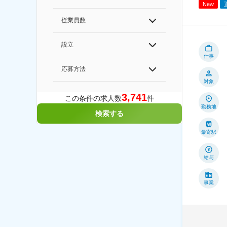
New
従業員数
設立
仕事
応募方法
対象
3,741
この条件の求人数
件
勤務地
検索する
最寄駅
給与
事業