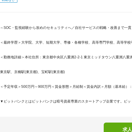
～SOC・監視経験から攻めのセキュリティへ／自社サービスの戦略・改善まで一貫
＜最終学歴＞大学院、大学、短期大学、専修・各種学校、高等専門学校、高等学校
＜勤務地詳細＞本社住所：東京都中央区八重洲2-2-1 東京ミッドタウン八重洲八重洲セ
東京駅、京橋駅(東京都)、宝町駅(東京都)
＜予定年収＞500万円～900万円＜賃金形態＞月給制＜賃金内訳＞月額（基本給）：284,3
▼ビットバンクとはビットバンクは暗号資産専業のスタートアップ企業です。ビット
求人