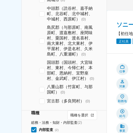
中頭郡（読谷村、嘉手納
町、北谷町、北中城村、
中城村、西原町）
(
0
)
ソニ
島尻郡（与那原町、南風
原町、渡嘉敷村、座間味
【初任地
村、粟国村、渡名喜村、
正社員
南大東村、北大東村、伊
平屋村、伊是名村、久米
島町、八重瀬町）
(
0
)
国頭郡（国頭村、大宜味
村、東村、今帰仁村、本
仕事
部町、恩納村、宜野座
村、金武町、伊江村）
(
0
)
八重山郡（竹富町、与那
対象
国町）
(
0
)
宮古郡（多良間村）
(
0
)
勤務地
職種
職種を選択
給与
総務・法務・知財・内部監査
(
2
)
内部監査
(
2
)
事業