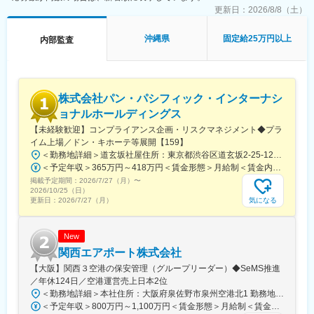
・デジタル監査も含めた新たな監査手法等の導入
のUS SOX対応状況を常にモニタリングし、問題発生時にはリス
更新日：
2026/8/8（土）
・ALL中途入社の多種多様な人材の中での化学反応
ク低減策を提案、現場と共に対応策を実行していただきます。
沖縄県
固定給25万円以上
内部監査
変更の範囲：会社の定める業務
・当社とそのグループ会社の内部統制に関して、内部統制評価を
通して的確なアドバイスを行ない、発見された問題に対して積極
的に関係各部署と連携し解決に導く
・内部統制高度化に伴う「1線及び2線部署への支援」「内部統制
株式会社パン・パシフィック・インターナシ
評価」等を実施する
・新サービス・プロダクト導入時に、内部統制の観点でリスク低
ョナルホールディングス
減策が適切にデザインされているかのリスク評価を実施し、必要
【未経験歓迎】コンプライアンス企画・リスクマネジメント◆プラ
に応じて1線部署に対するアドバイスを実施する
イム上場／ドン・キホーテ等展開【159】
・外部監査人とSOX対応の方針（スコープ、経営者評価方針、不
＜勤務地詳細＞道玄坂社屋住所：東京都渋谷区道玄坂2-25-12 渋谷道玄坂通8F 受動喫煙対策：屋内全面禁煙変更の範囲：会社の定める事業所（リモートワーク含む）
備対応等）について交渉する
＜予定年収＞365万円～418万円＜賃金形態＞月給制＜賃金内訳＞月額（基本給）：210,600円～242,100円その他固定手当/月：1,000円固定残業手当/月：16,400円～18,900円（固定残業時間10時間0分/月）超過した時間外労働の残業手当は追加支給＜月給＞228,000円～262,000円（一律手当を含む）＜昇給有無＞有＜残業手当＞有＜給与補足＞※ご経験に応じて決定。■給与改定：年2回（1月・7月）■賞与：年2回（7月・12月）※入社時給与は総合職テーブルでの算出となる為、入社1年後に選択頂くテーブルにより最大2.5万円減額となる可能性有。入社1年後原則5月にご自身の状況に合わせて、エリア・ホームへの変更申請が可能（会社承認後の適用）賃金はあくまでも目安の金額であり、選考を通じて上下する可能性があります。月給(月額)は固定手当を含めた表記です。
・内外関係者（外部監査、グループ会社等）と密に連携を行なう
掲載予定期間：
2026/7/27（月）
〜
2026/10/25（日）
■本ポジションの魅力：
気になる
更新日：
2026/7/27（月）
・フィンテックカンパニーとして、新技術を使用したテクノロジ
ーの内部統制構築に携わる事ができる
・スーパーアプリを目指した新事業や新サービス等について、内
New
部統制構築の観点で企画段階から関わることができる
関西エアポート株式会社
・内部統制の特性上、各種プロジェクトに関わりながら会社の成
【大阪】関西３空港の保安管理（グループリーダー）◆SeMS推進
長を肌で感じることができる
／年休124日／空港運営売上日本2位
＜勤務地詳細＞本社住所：大阪府泉佐野市泉州空港北1 勤務地最寄駅：JRはるか・関西空港線／関西空港駅受動喫煙対策：屋内全面禁煙変更の範囲：会社の定める事業所
変更の範囲：会社の定める業務
＜予定年収＞800万円～1,100万円＜賃金形態＞月給制＜賃金内訳＞月額（基本給）：530,000円～730,000円＜月給＞530,000円～730,000円＜昇給有無＞有＜残業手当＞有＜給与補足＞※具体的な金額については経験等を考慮して、社内規定に基づき決定※上記想定年収は通勤手当、育児手当、住居手当を除く■昇給：年1回■賞与：年2回（6月、12月）賃金はあくまでも目安の金額であり、選考を通じて上下する可能性があります。月給(月額)は固定手当を含めた表記です。