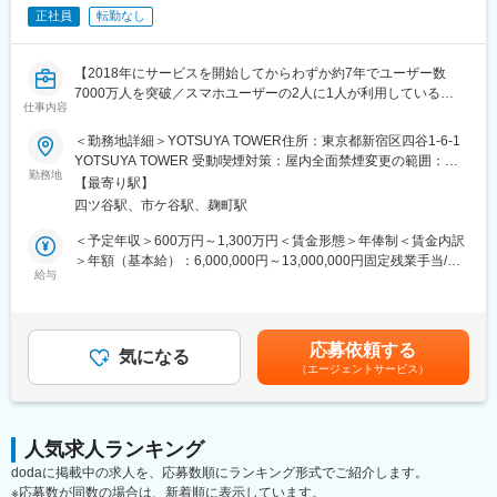
スピードに合わせ内部監査室の態勢を高度化させています。
さま本位の運営方針のもと業務に取り組める環境が整っていま
正社員
転勤なし
す。
＜内部監査の主なミッション＞
・内部監査を通じて経営目標の効果的な達成、組織体への価値の
変更の範囲：会社の定める業務
【2018年にサービスを開始してからわずか約7年でユーザー数
付加を実現
7000万人を突破／スマホユーザーの2人に1人が利用している
・経営活動の全般にわたる業務運営の管理、遂行状況を3線の立場
仕事内容
「PayPay」／ライバルは現金、金融ライフプラットフォームを普
で評価
及し新しい価値創出を推進】
＜勤務地詳細＞YOTSUYA TOWER住所：東京都新宿区四谷1-6-1
・内部監査結果に基づく情報提供ならびに改善への助言
YOTSUYA TOWER 受動喫煙対策：屋内全面禁煙変更の範囲：会
＜チーム構成＞
■PayPay内部統制部の紹介：
勤務地
社の定める事業所（リモートワーク含む）
現在は十数名程度のメンバーが在籍しており、テーマ監査、業務
【最寄り駅】
監査統制部はフィンテックのリーディングカンパニーに相応しい
営業監査、システム監査の3チームで構成されています。
四ツ谷駅、市ケ谷駅、麹町駅
内部統制を構築するため、内部統制高度化の整備推進/評価を担っ
前職の出身企業は事業会社や監査法人など多様なメンバーが活躍
ています。
＜予定年収＞600万円～1,300万円＜賃金形態＞年俸制＜賃金内訳
をしております。
＞年額（基本給）：6,000,000円～13,000,000円固定残業手当/
当部は業務統制・IT統制および決算財務統制を担う3チームで構成
給与
月：122,550円～245,100円（固定残業時間40時間0分/月）超過し
・「監査」と「統制」一体で上場を目指す。監査統制本部長のケ
されており、本ポジションでは業務統制または決算財務統制チー
た時間外労働の残業手当は追加支給＜月額＞622,550円～
ンプが語る、PayPayの第3線
ムへの配属を想定しています。
1,328,433円（12分割）（一律手当を含む）＜昇給有無＞有＜残
<https://insideout.paypay.ne.jp/2024/10/22/leader-interview-
バックグラウンドとしては、内部統制という職種を除いては、経
業手当＞有＜給与補足＞■昇給：原則年1回（会社の業績と個人の
vol25-jp/?utm_source=slack&utm_medium=sns>
応募依頼する
験業種は金融以外にも多岐にわたっており、事業会社出身者、監
気になる
評価結果を元に決定）■評価制度：仕事の成果と業績への貢献度を
（エージェントサービス）
査法人・コンサル出身者それぞれの強みを活かして業務にあたっ
評価賃金はあくまでも目安の金額であり、選考を通じて上下する
■本ポジションの魅力
ています。
可能性があります。月給(月額)は固定手当を含めた表記です。
・会社全体を俯瞰する立場から、経営目線で社内業務の改善・高
度化、ベンチャー企業の成長に貢献
■具体的な業務内容：
・モバイル決済最大手のフィンテック企業において内部監査業務
人気求人ランキング
当社を含むPayPayグループ各社のUS SOX対応方針を決め、US
経験を積み、新ビジネススキームを習得しつつ、監査キャリアを
dodaに掲載中の求人を、応募数順にランキング形式でご紹介します。
SOX規制に対し各グループ会社が過不足なく対応するため、各社
拡大
※応募数が同数の場合は、新着順に表示しています。
に対するサポート（リソース提供含む）を実施し、グループ全体