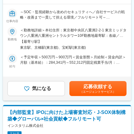
■キャリアステップ：
～SOC・監視経験から攻めのセキュリティへ／自社サービスの戦
まずは不公正取引や業務モニタリングの対応をお願いする予定で
略・改善まで一貫して担える環境／フルリモート可～
す。その後、各種法令やコンプライアンス意識浸透のための研修
仕事内容
や啓蒙活動といった企画領域の業務もお任せしたいと思っていま
■業務内容：
＜勤務地詳細＞本社住所：東京都中央区八重洲2-2-1 東京ミッドタ
す。
【主にお任せしたいこと】
ウン八重洲八重洲セントラルタワー10F勤務地最寄駅：各線／五
◇暗号資産取引所システムや社内システム・ネットワークの堅牢
勤務地
反田駅受動喫煙対策：屋内全面禁煙変更の範囲：会社の定める事
■当ポジションの魅力：
【最寄り駅】
化
業所（リモートワーク含む）
業務では当該部署内だけでなく、社内横断的にコンプライアンス
東京駅、京橋駅(東京都)、宝町駅(東京都)
◇機械学習やAIといった新技術を取り入れた検知システムの導
に関わる部署とコミュニケーションが発生します。
入、ログ分析
＜予定年収＞500万円～900万円＜賃金形態＞月給制＜賃金内訳＞
そのため会社全体をコンプライアンス面から支えている実感が持
◇脅威インテリジェンスの活用やOSINTによる調査活動等の攻め
月額（基本給）：284,341円～552,312円固定残業手当/月：
て、やりがいを感じる仕事となっております。
のセキュリティ
給与
132,659円～197,688円（固定残業時間45時間0分/月）超過した時
◇その他、セキュリティ関連業務
間外労働の残業手当は追加支給＜月給＞417,000円～750,000円
■当社について：
◇セキュリティログのモニタリング、バグバウンティ運用、フィ
（一律手当を含む）＜昇給有無＞有＜残業手当＞有＜給与補足＞※
ビットコインをはじめとした暗号資産（仮想通貨）技術の応用に
ッシング対応、インシデント対応、CSIRT運用
給与詳細は、経験等を考慮し決定します。※業績賞与あり賃金はあ
よって、"マネーのインターネット化"が始まり、世界的にお金を取
応募依頼する
◇IT統制対応、規定・マニュアル整備、社内教育・訓練、セキュ
気になる
くまでも目安の金額であり、選考を通じて上下する可能性があり
り巻く不公平・不便が解消されると言われています。
（エージェントサービス）
リティリスクアセスメント など
ます。月給(月額)は固定手当を含めた表記です。
この技術を応用し様々なサービスを提供することで、時代の進歩
に貢献することを志しています。
■募集背景：
これまで、システムの構築・運用を行っていたがセキュリティ担
変更の範囲：会社の定める業務
【内部監査】IPOに向けた上場審査対応・J-SOX体制構
当への興味がある方、セキュリティベンダーで監視運用を行って
築◆グローバル×社会貢献◆フルリモート可
いたがユーザ企業のセキュリティ担当への興味がある方等、セキ
ュリティ分野でのキャリアアップを目指す方のご応募をお待ちし
インスタリム株式会社
ております。
正社員