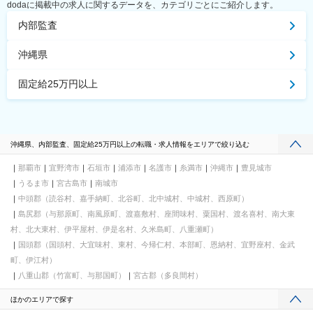
dodaに掲載中の求人に関するデータを、カテゴリごとにご紹介します。
内部監査
沖縄県
固定給25万円以上
沖縄県、内部監査、固定給25万円以上の転職・求人情報をエリアで絞り込む
那覇市
宜野湾市
石垣市
浦添市
名護市
糸満市
沖縄市
豊見城市
うるま市
宮古島市
南城市
中頭郡（読谷村、嘉手納町、北谷町、北中城村、中城村、西原町）
島尻郡（与那原町、南風原町、渡嘉敷村、座間味村、粟国村、渡名喜村、南大東
村、北大東村、伊平屋村、伊是名村、久米島町、八重瀬町）
国頭郡（国頭村、大宜味村、東村、今帰仁村、本部町、恩納村、宜野座村、金武
町、伊江村）
八重山郡（竹富町、与那国町）
宮古郡（多良間村）
ほかのエリアで探す