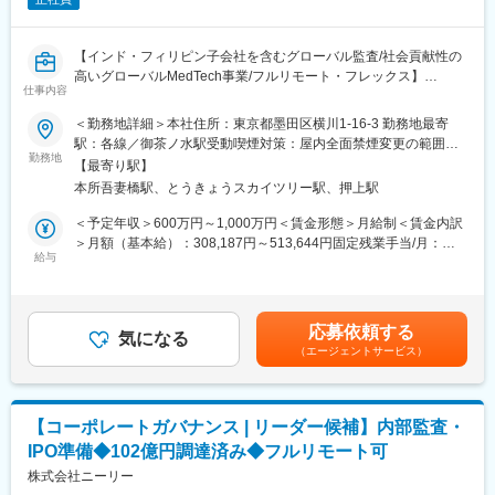
なお、セキュリティ技術だけでなく、ISMSや規程・マニュアルの
整備、リスクアセスメント、監査対応といったセキュリティ技術
以外のことも行って頂きます。
【インド・フィリピン子会社を含むグローバル監査/社会貢献性の
高いグローバルMedTech事業/フルリモート・フレックス】
■当社について：
仕事内容
当社は暗号資産専業のスタートアップです。
■募集背景
＜勤務地詳細＞本社住所：東京都墨田区横川1-16-3 勤務地最寄
暗号資産技術の応用によって、「オープンでフェアな社会を実現
同社は義足・義肢装具を開発・提供するグローバルMedTech企業
駅：各線／御茶ノ水駅受動喫煙対策：屋内全面禁煙変更の範囲：
する」ことを目指しています。
として、現在東証上場（IPO）に向けた準備を進めております。
勤務地
会社の定める事業所（リモートワーク含む）
ビットコインをはじめとした暗号資産は、「誰でも参加・利用で
【最寄り駅】
上場審査対応およびJ-SOX体制の構築を目的として、今回初めて
きる」「特権者に支配されない」「強制されない」という究極の
本所吾妻橋駅、とうきょうスカイツリー駅、押上駅
内部監査室を設置いたします。これに伴い、内部監査体制の構築
「オープン」「フェア」な特徴をもっています。インターネット
から運用まで一貫して担っていただける人材を採用することにな
＜予定年収＞600万円～1,000万円＜賃金形態＞月給制＜賃金内訳
は情報の領域でそれらを実現し、世界を大きく変えました。あら
りました。
＞月額（基本給）：308,187円～513,644円固定残業手当/月：
ゆる価値を流通させることができるビットコインの関連技術は、
内部監査室の初期メンバーとして、J-SOX対応・内部監査・リス
給与
120,384円～200,642円（固定残業時間30時間0分/月）超過した時
社会構造に革新をもたらすものでもあるのです。私たちは、私た
ク管理の体制をゼロから構築し、上場準備を実務面から支える役
間外労働の残業手当は追加支給＜月給＞428,571円～714,286円
ちの究極の願いである「誰もが自由になれる社会」の実現に向け
割を担っていただきます。日本本社のみならず、インド・フィリ
（一律手当を含む）＜昇給有無＞有＜残業手当＞有＜給与補足＞※
て、その普及の一助になりたいと考えています。
ピン子会社を含むグローバル拠点が監査対象となります。
提示する等級によっては、役職手当を別途支給※月30時間を超え
応募依頼する
気になる
る時間外労働分、休日および深夜労働分についての割増賃金は追
変更の範囲：会社の定める業務
（エージェントサービス）
■業務内容
加で支給※昇給機会年1回、賞与年1回賃金はあくまでも目安の金
・J-SOX対応：日本本社および国内外子会社の財務報告に係る内
額であり、選考を通じて上下する可能性があります。月給(月額)は
部統制の評価・文書化（外部専門家および関係部門と連携し、ゼ
固定手当を含めた表記です。
ロからの体制構築を含む）
【コーポレートガバナンス | リーダー候補】内部監査・
・内部監査：年間監査計画の策定および実施（対象：日本本社・
IPO準備◆102億円調達済み◆フルリモート可
インド子会社・フィリピン子会社・その他EOR拠点を含む全グル
ープ）
株式会社ニーリー
・リスク管理：グループ全体のリスク管理状況の評価・モニタリ