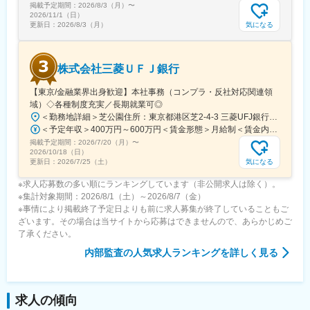
掲載予定期間：
2026/8/3（月）
〜
2026/11/1（日）
気になる
更新日：
2026/8/3（月）
株式会社三菱ＵＦＪ銀行
【東京/金融業界出身歓迎】本社事務（コンプラ・反社対応関連領
域）◇各種制度充実／長期就業可◎
＜勤務地詳細＞芝公園住所：東京都港区芝2-4-3 三菱UFJ銀行芝ビル勤務地最寄駅：都営三田線／芝公園駅駅受動喫煙対策：屋内全面禁煙変更の範囲：会社の定める事業所（リモートワーク含む）
＜予定年収＞400万円～600万円＜賃金形態＞月給制＜賃金内訳＞月額（基本給）：255,000円～400,000円＜月給＞255,000円～400,000円＜昇給有無＞有＜残業手当＞有＜給与補足＞※給与詳細は経験、前職の年収、当行基準テーブルを考慮の上決定します（規定による提示）。賃金はあくまでも目安の金額であり、選考を通じて上下する可能性があります。月給(月額)は固定手当を含めた表記です。
掲載予定期間：
2026/7/20（月）
〜
2026/10/18（日）
気になる
更新日：
2026/7/25（土）
※求人応募数の多い順にランキングしています（非公開求人は除く）。
※集計対象期間：2026/8/1（土）～2026/8/7（金）
※事情により掲載終了予定日よりも前に求人募集が終了していることもご
ざいます。その場合は当サイトから応募はできませんので、あらかじめご
了承ください。
内部監査
の人気求人ランキングを詳しく見る
求人の傾向