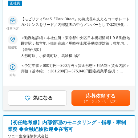
正社員
ング
・コンプライアンス・リスク管理委員会の事務局業務
・監査役との連携・監査役監査の実施支援
【モビリティSaaS「Park Direct」の急成長を支えるコーポレート
・海外拠点への往査（年4回程度、各1週間。インド・フィリピン
ガバナンスをリード／内部監査の中心メンバーとして体制強化を
が主な対象）
仕事内容
推進】
・業務プロセスの透明性確保・改善提言（内部調査・ヒアリング
■業務概要
＜勤務地詳細＞本社住所：東京都中央区日本橋堀留町1-9-8 勤務地
を通じた不明瞭なプロセスの特定、リスク評価、および経営層へ
当社が運営するモビリティSaaS「Park Direct」サービスの成長に
最寄駅：都営地下鉄新宿線／馬喰横山駅受動喫煙対策：敷地内全
の報告・改善提言）
伴い、コーポレートガバナンスグループの強化を図っています。
勤務地
面禁煙
※レポートラインはCEOとなります。
【最寄り駅】
リーダー候補として、内部監査実務の中心メンバーを担い、内部
人形町駅、小伝馬町駅、馬喰横山駅
監査業務全般やIPO準備対応、各種ガバナンス業務を幅広くお任せ
■事業内容
します。キャッシュポイントの多様化や新規ビジネスの立ち上げ
＜予定年収＞600万円～800万円＜賃金形態＞月給制＜賃金内訳＞
世界には、義肢装具を購入できない人が9千万人も存在していま
が頻繁な環境下で、健全な成長を支える体制の構築をリードいた
月額（基本給）：281,280円～375,040円固定残業手当/月：
す。同社はこの社会課題を「３Dプリンティング × AIテクノロジ
だきます。
給与
118,720円～158,294円（固定残業時間45時間0分/月）超過した時
ー」という新技術で解決することを目指すスタートアップ企業
間外労働の残業手当は追加支給＜月給＞400,000円～533,334円
で、JETRO「日ASEAN新産業創出実証事業」や東京大学IPC「起
■業務詳細
（一律手当を含む）＜昇給有無＞有＜残業手当＞有＜給与補足＞※
業支援プログラム」などに相次いで採択されて注目いただいてい
・業務監査の計画・実行、J-SOX対応、三様監査の推進
年に2回等級の見直しがあります。※年2回賞与あり賃金はあくま
ます。現在、フィリピン・インドで活動中ですが、、アジア・ア
応募依頼する
・IPO準備に伴う証券会社・監査法人との対応
気になる
でも目安の金額であり、選考を通じて上下する可能性がありま
フリカの各国での事業も進行中です。
（エージェントサービス）
・他部門や社外関係者と連携したガバナンス体制の構築・改善
す。月給(月額)は固定手当を含めた表記です。
・ガバナンスに関する課題抽出と解決策の立案・実行
変更の範囲：会社の定める業務
・将来的な内部監査部門の独立化推進
【初任地考慮】内部管理のモニタリング・指導・牽制
■扱うサービス
業務 ◆金融経験歓迎◆在宅可
・モビリティSaaS「Park Direct」関連のガバナンス全般
ソニー生命保険株式会社