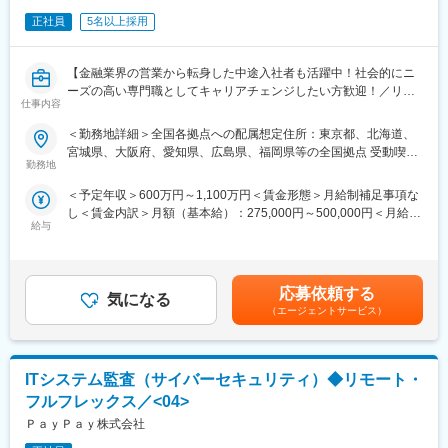
■組織構成
正社員
5名以上採用
マネージャー1名、兼務メンバー1名、外部パートナー1社の少数
精鋭体制です。
【金融業界の営業から転身した中途入社者も活躍中！社会的にニ
■業務の魅力
ーズの高い専門職としてキャリアチェンジしたい方歓迎！／リモ
急成長フェーズの企業にて、ガバナンス体制の立ち上げ・運用を
仕事内容
ート制度有／保有契約高国内トップクラス／安定性・成長性◎／
主導できます。難易度の高い課題解決やIPO準備を通じて、監査・
福利厚生充実】
＜勤務地詳細＞全国各拠点への配属想定住所：東京都、北海道、
統制分野の専門性を高められます。
宮城県、大阪府、愛知県、広島県、福岡県等の全国拠点 受動喫煙
◎上場タイミングで勢いあるソニーフィナンシャルグループの収
勤務地
対策：屋内全面禁煙変更の範囲：会社の定める事業所（リモート
■教育体制
益の柱である中核企業！
ワーク含む）
OJTによる実務指導や外部パートナーとの連携を通じてスキルア
＜予定年収＞600万円～1,100万円＜賃金形態＞月給制補足事項な
◎経営戦略の一つである重要度の高い業務に携われる！
ップを支援します。
し＜賃金内訳＞月額（基本給）：275,000円～500,000円＜月給＞
給与
275,000円～500,000円＜昇給有無＞有＜残業手当＞有＜給与補足
■職務概要：
■就業環境
＞※給与詳細は前職、現年収、面接評価を考慮のうえ応相談となり
本社社員として全国の各支社に常駐し、支社業務のモニタリン
フレックスタイム制・フルリモート勤務可、年間休日126日、PC
ます。賃金はあくまでも目安の金額であり、選考を通じて上下す
グ、指導・教育、管理などを行って頂きます。
貸与・特別休暇等の福利厚生が充実しています。
る可能性があります。月給(月額)は固定手当を含めた表記です。
※保険業界を中心にコンプライアンスの重要性は増しており、当社
応募依頼する
気になる
としてもコンプライアンスの強化は経営戦略の一つであるため、
（エージェントサービス）
■想定されるキャリアパス
会社全体から見ても重要なポジションとなります。
内部監査部門の独立・リーダー職や、上場準備の中核メンバーと
して経営管理領域のキャリアを築けます。
■業務詳細：
ITシステム監査（サイバーセキュリティ）◆リモート・
・営業拠点の健全な成長に貢献するため、指導・牽制を通じ、営
■企業の特徴/魅力
業拠点の統制水準全般や募集品質の向上を図る
フルフレックス／<04>
新規ビジネスが頻繁に立ち上がる中、スピード感と柔軟性のある
・営業拠点の統制環境（コミュニケーション、営業拠点経営、ガ
ＰａｙＰａｙ株式会社
組織で、未来志向の成長をともに推進できます。
バナンス、ファシリティ等）の改善（向上）への関与