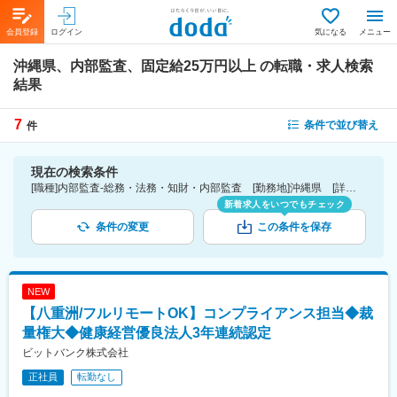
会員登録
ログイン
気になる
メニュー
沖縄県、内部監査、固定給25万円以上
の転職・求人検索
結果
7
条件で並び替え
件
現在の検索条件
[職種]内部監査-総務・法務・知財・内部監査 [勤務地]沖縄県 [詳細条件](待遇・福利厚生)固定給25万円以上
新着求人をいつでもチェック
条件の変更
この条件を保存
NEW
【八重洲/フルリモートOK】コンプライアンス担当◆裁
量権大◆健康経営優良法人3年連続認定
ビットバンク株式会社
正社員
転勤なし