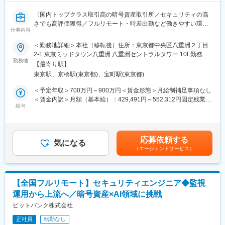
〈国内トップクラス取引高の暗号資産取引所／セキュリティの高
さでも高評価獲得／フルリモート・時差出勤など働きやすい環境
仕事内容
◎／健康経営優良法人3年連続認定／資格取得支援制度など福利厚
生充実〉
＜勤務地詳細＞本社（移転後）住所：東京都中央区八重洲２丁目
2-1 東京ミッドタウン八重洲 八重洲セントラルタワー 10F勤務地
コンプライアンス・リスク管理部へ配属になり、下記業務をお任
勤務地
最寄駅：JR線／東京駅受動喫煙対策：敷地内喫煙可能場所あり変
【最寄り駅】
せします。
更の範囲：本文参照
東京駅、京橋駅(東京都)、宝町駅(東京都)
■業務概要：
・コンプライアンス体制の強化に関する企画・提案
＜予定年収＞700万円～900万円＜賃金形態＞月給制補足事項なし
・各種法令等に準拠した内部管理態勢の構築・運用
＜賃金内訳＞月額（基本給）：429,491円～552,312円固定残業手
・各種法令等の知識向上やコンプライアンス意識浸透のための研
給与
当/月：154,509円～197,688円（固定残業時間45時間0分/月）超
修・啓蒙活動
過した時間外労働の残業手当は追加支給＜月給＞584,000円～
・コンプライアンス委員会の運営
750,000円（一律手当を含む）＜昇給有無＞有＜残業手当＞有＜
・社内規程等の整備・管理
給与補足＞※45時間を超える時間外労働分についての割増賃金は
応募依頼する
・不公正取引の防止に関する業務
気になる
追加で支給します。賃金はあくまでも目安の金額であり、選考を
（エージェントサービス）
・暗号資産関係情報等の管理
通じて上下する可能性があります。月給(月額)は固定手当を含めた
・チームマネジメント
表記です。
・その他コンプライアンス推進に付随する業務
【全国フルリモート】セキュリティエンジニア◆監視
■組織構成：
運用から上流へ／暗号資産×AI領域に挑戦
コンプライアンス部：全4名（男女比3：1）、全員中途入社の社
員です。
ビットバンク株式会社
相談や質問はしやすく協力的な雰囲気の部署ですのでご安心くだ
正社員
転勤なし
さい。