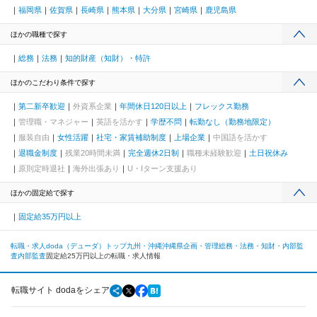
福岡県
佐賀県
長崎県
熊本県
大分県
宮崎県
鹿児島県
ほかの職種で探す
総務
法務
知的財産（知財）・特許
ほかのこだわり条件で探す
第二新卒歓迎
外資系企業
年間休日120日以上
フレックス勤務
管理職・マネジャー
英語を活かす
学歴不問
転勤なし（勤務地限定）
服装自由
女性活躍
社宅・家賃補助制度
上場企業
中国語を活かす
退職金制度
残業20時間未満
完全週休2日制
職種未経験歓迎
土日祝休み
原則定時退社
海外出張あり
U・Iターン支援あり
ほかの固定給で探す
固定給35万円以上
転職・求人doda（デューダ）トップ
九州・沖縄
沖縄県
企画・管理
総務・法務・知財・内部監
査
内部監査
固定給25万円以上の転職・求人情報
転職サイト dodaをシェア