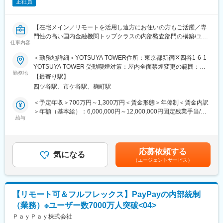
・営業管理職や営業職員との面談
正社員
・新契約のチェック、契約管理(無効、解約、失効など)の確認
・営業拠点が作成する各種報告書等の確認、指導
【在宅メイン／リモートを活用し遠方にお住いの方もご活躍／専
・不適切事象の再発防止策の策定指導、定着状況確認
門性の高い国内金融機関トップクラスの内部監査部門の構築/ユー
・社内監査、検証対応
仕事内容
ザー数7000万人を突破／スマホユーザーの2人に1人が利用してい
・各種業務報告
る「PayPay」】
・経営への提言を含め、会社全体の内部管理態勢強化やリスクカ
＜勤務地詳細＞YOTSUYA TOWER住所：東京都新宿区四谷1-6-1
ルチャーの醸成に貢献する 等
YOTSUYA TOWER 受動喫煙対策：屋内全面禁煙変更の範囲：会
■業務内容：
勤務地
社の定める事業所（リモートワーク含む）
【最寄り駅】
システム監査におけるサイバーセキュリティ監査の計画、実施に
■当社の特徴：
四ツ谷駅、市ケ谷駅、麹町駅
係る以下の実務を想定しております。
高い健全性を基盤にオーダーメイドの生命保険を提供し継続的に
成長！
＜予定年収＞700万円～1,300万円＜賃金形態＞年俸制＜賃金内訳
・個別監査の遂行
当社は現在、約9,079名 （うちライフプランナー5,338 名）の社員
＞年額（基本給）：6,000,000円～12,000,000円固定残業手当/
└予備調査／監査計画・監査手続書作成／監査対象領域の評価／
を抱えています。顧客の資産や家族構成にあわせて「コンサルテ
給与
月：122,550円～245,100円（固定残業時間40時間0分/月）超過し
原因分析及び改善案の立案／監査報告書の作成・報告／監査発見
ィング型」と呼ばれる営業を展開して業績を拡大しています。保
た時間外労働の残業手当は追加支給＜月額＞622,550円～
事項のフォローアップ 等
険金の支払い能力を示すソルベンシーマージン比率も
1,245,100円（12分割）（一律手当を含む）＜昇給有無＞有＜残
・オフサイトモニタリング
2,191.1％（2021年度末）と国内生保とは比較にならない健全性
業手当＞有＜給与補足＞■昇給：原則年1回（会社の業績と個人の
応募依頼する
└社内外のリスク情報の収集・整理 等
を保っています。現在、当社は約42兆円の個人保険保有契約と約
気になる
評価結果を元に決定）■評価制度：仕事の成果と業績への貢献度を
（エージェントサービス）
・リスクアセスメント
8兆円の総資産を保有しており、成長を続けています。
評価賃金はあくまでも目安の金額であり、選考を通じて上下する
└年間監査計画の基礎となる業務プロセスのリスク評価 等
可能性があります。月給(月額)は固定手当を含めた表記です。
・内部監査態勢の向上
■当社の魅力：
└監査の実効性、効率性向上に向けた監査プロセスの改善 等
「SONY」グループという大きな基盤と社内連携
【リモート可＆フルフレックス】PayPayの内部統制
「人のやらないことをやる」・「道を切り拓く」といったソニー
（業務）※ユーザー数7000万人突破<04>
■チーム・組織紹介
スピリットが根付いており、自由闊達な社風の中で、金融以外の
PayPayの3ラインオブディフェンスの最後の砦として、ビジネス
ＰａｙＰａｙ株式会社
ソニーグループ各社間での連携施策などによる協業もあり、お客