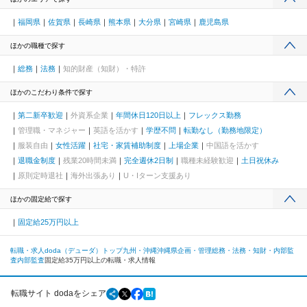
福岡県
佐賀県
長崎県
熊本県
大分県
宮崎県
鹿児島県
ほかの職種で探す
総務
法務
知的財産（知財）・特許
ほかのこだわり条件で探す
第二新卒歓迎
外資系企業
年間休日120日以上
フレックス勤務
管理職・マネジャー
英語を活かす
学歴不問
転勤なし（勤務地限定）
服装自由
女性活躍
社宅・家賃補助制度
上場企業
中国語を活かす
退職金制度
残業20時間未満
完全週休2日制
職種未経験歓迎
土日祝休み
原則定時退社
海外出張あり
U・Iターン支援あり
ほかの固定給で探す
固定給25万円以上
転職・求人doda（デューダ）トップ
九州・沖縄
沖縄県
企画・管理
総務・法務・知財・内部監
査
内部監査
固定給35万円以上の転職・求人情報
転職サイト dodaをシェア