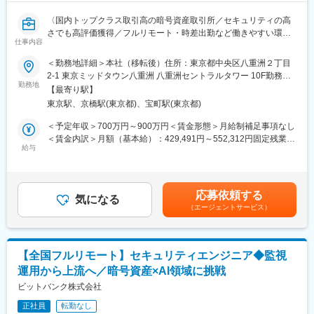
〈国内トップクラス取引高の暗号資産取引所／セキュリティの高
さでも高評価獲得／フルリモート・時差出勤など働きやすい環境
仕事内容
◎／健康経営優良法人3年連続認定／資格取得支援制度など福利厚
生充実〉
＜勤務地詳細＞本社（移転後）住所：東京都中央区八重洲２丁目
2-1 東京ミッドタウン八重洲 八重洲セントラルタワー 10F勤務地
コンプライアンス・リスク管理部へ配属になり、下記業務をお任
勤務地
最寄駅：JR線／東京駅受動喫煙対策：敷地内喫煙可能場所あり変
【最寄り駅】
せします。
更の範囲：本文参照
東京駅、京橋駅(東京都)、宝町駅(東京都)
■業務概要：
・コンプライアンス体制の強化に関する企画・提案
＜予定年収＞700万円～900万円＜賃金形態＞月給制補足事項なし
・各種法令等に準拠した内部管理態勢の構築・運用
＜賃金内訳＞月額（基本給）：429,491円～552,312円固定残業手
・各種法令等の知識向上やコンプライアンス意識浸透のための研
給与
当/月：154,509円～197,688円（固定残業時間45時間0分/月）超
修・啓蒙活動
過した時間外労働の残業手当は追加支給＜月給＞584,000円～
・コンプライアンス委員会の運営
750,000円（一律手当を含む）＜昇給有無＞有＜残業手当＞有＜
・社内規程等の整備・管理
給与補足＞※45時間を超える時間外労働分についての割増賃金は
応募依頼する
・不公正取引の防止に関する業務
気になる
追加で支給します。賃金はあくまでも目安の金額であり、選考を
（エージェントサービス）
・暗号資産関係情報等の管理
通じて上下する可能性があります。月給(月額)は固定手当を含めた
・チームマネジメント
表記です。
・その他コンプライアンス推進に付随する業務
【全国フルリモート】セキュリティエンジニア◆監視
■組織構成：
運用から上流へ／暗号資産×AI領域に挑戦
コンプライアンス部：全4名（男女比3：1）、全員中途入社の社
員です。
ビットバンク株式会社
相談や質問はしやすく協力的な雰囲気の部署ですのでご安心くだ
正社員
転勤なし
さい。