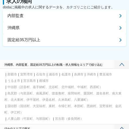
求人の傾向
dodaに掲載中の求人に関するデータを、カテゴリごとにご紹介します。
内部監査
沖縄県
固定給35万円以上
沖縄県、内部監査、固定給35万円以上の転職・求人情報をエリアで絞り込む
那覇市
宜野湾市
石垣市
浦添市
名護市
糸満市
沖縄市
豊見城市
うるま市
宮古島市
南城市
中頭郡（読谷村、嘉手納町、北谷町、北中城村、中城村、西原町）
島尻郡（与那原町、南風原町、渡嘉敷村、座間味村、粟国村、渡名喜村、南大東
村、北大東村、伊平屋村、伊是名村、久米島町、八重瀬町）
国頭郡（国頭村、大宜味村、東村、今帰仁村、本部町、恩納村、宜野座村、金武
町、伊江村）
八重山郡（竹富町、与那国町）
宮古郡（多良間村）
ほかのエリアで探す