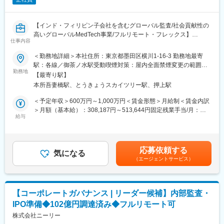
なお、セキュリティ技術だけでなく、ISMSや規程・マニュアルの
整備、リスクアセスメント、監査対応といったセキュリティ技術
以外のことも行って頂きます。
【インド・フィリピン子会社を含むグローバル監査/社会貢献性の
高いグローバルMedTech事業/フルリモート・フレックス】
■当社について：
仕事内容
当社は暗号資産専業のスタートアップです。
■募集背景
＜勤務地詳細＞本社住所：東京都墨田区横川1-16-3 勤務地最寄
暗号資産技術の応用によって、「オープンでフェアな社会を実現
同社は義足・義肢装具を開発・提供するグローバルMedTech企業
駅：各線／御茶ノ水駅受動喫煙対策：屋内全面禁煙変更の範囲：
する」ことを目指しています。
として、現在東証上場（IPO）に向けた準備を進めております。
勤務地
会社の定める事業所（リモートワーク含む）
ビットコインをはじめとした暗号資産は、「誰でも参加・利用で
【最寄り駅】
上場審査対応およびJ-SOX体制の構築を目的として、今回初めて
きる」「特権者に支配されない」「強制されない」という究極の
本所吾妻橋駅、とうきょうスカイツリー駅、押上駅
内部監査室を設置いたします。これに伴い、内部監査体制の構築
「オープン」「フェア」な特徴をもっています。インターネット
から運用まで一貫して担っていただける人材を採用することにな
＜予定年収＞600万円～1,000万円＜賃金形態＞月給制＜賃金内訳
は情報の領域でそれらを実現し、世界を大きく変えました。あら
りました。
＞月額（基本給）：308,187円～513,644円固定残業手当/月：
ゆる価値を流通させることができるビットコインの関連技術は、
内部監査室の初期メンバーとして、J-SOX対応・内部監査・リス
給与
120,384円～200,642円（固定残業時間30時間0分/月）超過した時
社会構造に革新をもたらすものでもあるのです。私たちは、私た
ク管理の体制をゼロから構築し、上場準備を実務面から支える役
間外労働の残業手当は追加支給＜月給＞428,571円～714,286円
ちの究極の願いである「誰もが自由になれる社会」の実現に向け
割を担っていただきます。日本本社のみならず、インド・フィリ
（一律手当を含む）＜昇給有無＞有＜残業手当＞有＜給与補足＞※
て、その普及の一助になりたいと考えています。
ピン子会社を含むグローバル拠点が監査対象となります。
提示する等級によっては、役職手当を別途支給※月30時間を超え
応募依頼する
気になる
る時間外労働分、休日および深夜労働分についての割増賃金は追
変更の範囲：会社の定める業務
（エージェントサービス）
■業務内容
加で支給※昇給機会年1回、賞与年1回賃金はあくまでも目安の金
・J-SOX対応：日本本社および国内外子会社の財務報告に係る内
額であり、選考を通じて上下する可能性があります。月給(月額)は
部統制の評価・文書化（外部専門家および関係部門と連携し、ゼ
固定手当を含めた表記です。
ロからの体制構築を含む）
【コーポレートガバナンス | リーダー候補】内部監査・
・内部監査：年間監査計画の策定および実施（対象：日本本社・
IPO準備◆102億円調達済み◆フルリモート可
インド子会社・フィリピン子会社・その他EOR拠点を含む全グル
ープ）
株式会社ニーリー
・リスク管理：グループ全体のリスク管理状況の評価・モニタリ