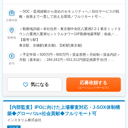
■キャリアステップ：
～SOC・監視経験から攻めのセキュリティへ／自社サービスの戦
まずは不公正取引や業務モニタリングの対応をお願いする予定で
略・改善まで一貫して担える環境／フルリモート可～
す。その後、各種法令やコンプライアンス意識浸透のための研修
仕事内容
や啓蒙活動といった企画領域の業務もお任せしたいと思っていま
■業務内容：
＜勤務地詳細＞本社住所：東京都中央区八重洲2-2-1 東京ミッドタ
す。
【主にお任せしたいこと】
ウン八重洲八重洲セントラルタワー10F勤務地最寄駅：各線／五
◇暗号資産取引所システムや社内システム・ネットワークの堅牢
勤務地
反田駅受動喫煙対策：屋内全面禁煙変更の範囲：会社の定める事
■当ポジションの魅力：
【最寄り駅】
化
業所（リモートワーク含む）
業務では当該部署内だけでなく、社内横断的にコンプライアンス
東京駅、京橋駅(東京都)、宝町駅(東京都)
◇機械学習やAIといった新技術を取り入れた検知システムの導
に関わる部署とコミュニケーションが発生します。
入、ログ分析
＜予定年収＞500万円～900万円＜賃金形態＞月給制＜賃金内訳＞
そのため会社全体をコンプライアンス面から支えている実感が持
◇脅威インテリジェンスの活用やOSINTによる調査活動等の攻め
月額（基本給）：284,341円～552,312円固定残業手当/月：
て、やりがいを感じる仕事となっております。
のセキュリティ
給与
132,659円～197,688円（固定残業時間45時間0分/月）超過した時
◇その他、セキュリティ関連業務
間外労働の残業手当は追加支給＜月給＞417,000円～750,000円
■当社について：
◇セキュリティログのモニタリング、バグバウンティ運用、フィ
（一律手当を含む）＜昇給有無＞有＜残業手当＞有＜給与補足＞※
ビットコインをはじめとした暗号資産（仮想通貨）技術の応用に
ッシング対応、インシデント対応、CSIRT運用
給与詳細は、経験等を考慮し決定します。※業績賞与あり賃金はあ
よって、"マネーのインターネット化"が始まり、世界的にお金を取
応募依頼する
◇IT統制対応、規定・マニュアル整備、社内教育・訓練、セキュ
気になる
くまでも目安の金額であり、選考を通じて上下する可能性があり
り巻く不公平・不便が解消されると言われています。
（エージェントサービス）
リティリスクアセスメント など
ます。月給(月額)は固定手当を含めた表記です。
この技術を応用し様々なサービスを提供することで、時代の進歩
に貢献することを志しています。
■募集背景：
これまで、システムの構築・運用を行っていたがセキュリティ担
変更の範囲：会社の定める業務
【内部監査】IPOに向けた上場審査対応・J-SOX体制構
当への興味がある方、セキュリティベンダーで監視運用を行って
築◆グローバル×社会貢献◆フルリモート可
いたがユーザ企業のセキュリティ担当への興味がある方等、セキ
ュリティ分野でのキャリアアップを目指す方のご応募をお待ちし
インスタリム株式会社
ております。
正社員