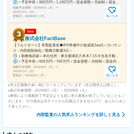
＜予定年収＞800万円～1,100万円＜賃金形態＞月給制＜賃金内訳＞月額（基本給）：530,000円～730,000円＜月給＞530,000円～730,000円＜昇給有無＞有＜残業手当＞有＜給与補足＞※具体的な金額については経験等を考慮して、社内規定に基づき決定※上記想定年収は通勤手当、育児手当、住居手当を除く■昇給：年1回■賞与：年2回（6月、12月）賃金はあくまでも目安の金額であり、選考を通じて上下する可能性があります。月給(月額)は固定手当を含めた表記です。
掲載予定期間：
2026/8/3（月）
〜
2026/11/1（日）
気になる
更新日：
2026/8/3（月）
New
株式会社FactBase
【フルリモート】常勤監査役◆IPO準備中の急成長SaaS／ガバナン
ス・内部統制強化／勤務日数週3日～
＜勤務地詳細＞本社住所：東京都港区六本木7-15-9 住友不動産六本木セントラルタワー２０階受動喫煙対策：屋内喫煙可能場所あり変更の範囲：会社の定める事業所
＜予定年収＞600万円～700万円＜賃金形態＞月給制＜賃金内訳＞月額（基本給）：369,900円～554,913円固定残業手当/月：130,100円～195,087円（固定残業時間45時間0分/月）超過した時間外労働の残業手当は追加支給＜月給＞500,000円～750,000円（一律手当を含む）＜昇給有無＞有＜残業手当＞有＜給与補足＞※経験や能力などを考慮の上、当社規定により決定します。※あくまで目安のため、選考を通じて変動する可能性もございます。■賞与：年2回■昇給：年2回賃金はあくまでも目安の金額であり、選考を通じて上下する可能性があります。月給(月額)は固定手当を含めた表記です。
掲載予定期間：
2026/8/3（月）
〜
2026/11/1（日）
気になる
更新日：
2026/8/3（月）
※求人応募数の多い順にランキングしています（非公開求人は除く）。
※集計対象期間：2026/8/2（日）～2026/8/8（土）
※事情により掲載終了予定日よりも前に求人募集が終了していることもご
ざいます。その場合は当サイトから応募はできませんので、あらかじめご
了承ください。
内部監査
の人気求人ランキングを詳しく見る