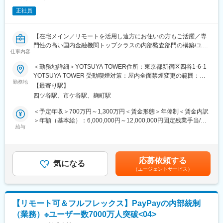
■組織構成
正社員
マネージャー1名、兼務メンバー1名、外部パートナー1社の少数
精鋭体制です。
【在宅メイン／リモートを活用し遠方にお住いの方もご活躍／専
■業務の魅力
門性の高い国内金融機関トップクラスの内部監査部門の構築/ユー
急成長フェーズの企業にて、ガバナンス体制の立ち上げ・運用を
仕事内容
ザー数7000万人を突破／スマホユーザーの2人に1人が利用してい
主導できます。難易度の高い課題解決やIPO準備を通じて、監査・
る「PayPay」】
＜勤務地詳細＞YOTSUYA TOWER住所：東京都新宿区四谷1-6-1
統制分野の専門性を高められます。
YOTSUYA TOWER 受動喫煙対策：屋内全面禁煙変更の範囲：会
■業務内容：
勤務地
社の定める事業所（リモートワーク含む）
■教育体制
【最寄り駅】
システム監査におけるサイバーセキュリティ監査の計画、実施に
OJTによる実務指導や外部パートナーとの連携を通じてスキルア
四ツ谷駅、市ケ谷駅、麹町駅
係る以下の実務を想定しております。
ップを支援します。
＜予定年収＞700万円～1,300万円＜賃金形態＞年俸制＜賃金内訳
・個別監査の遂行
＞年額（基本給）：6,000,000円～12,000,000円固定残業手当/
■就業環境
└予備調査／監査計画・監査手続書作成／監査対象領域の評価／
給与
月：122,550円～245,100円（固定残業時間40時間0分/月）超過し
フレックスタイム制・フルリモート勤務可、年間休日126日、PC
原因分析及び改善案の立案／監査報告書の作成・報告／監査発見
た時間外労働の残業手当は追加支給＜月額＞622,550円～
貸与・特別休暇等の福利厚生が充実しています。
事項のフォローアップ 等
1,245,100円（12分割）（一律手当を含む）＜昇給有無＞有＜残
・オフサイトモニタリング
業手当＞有＜給与補足＞■昇給：原則年1回（会社の業績と個人の
■想定されるキャリアパス
応募依頼する
└社内外のリスク情報の収集・整理 等
気になる
評価結果を元に決定）■評価制度：仕事の成果と業績への貢献度を
内部監査部門の独立・リーダー職や、上場準備の中核メンバーと
（エージェントサービス）
・リスクアセスメント
評価賃金はあくまでも目安の金額であり、選考を通じて上下する
して経営管理領域のキャリアを築けます。
└年間監査計画の基礎となる業務プロセスのリスク評価 等
可能性があります。月給(月額)は固定手当を含めた表記です。
・内部監査態勢の向上
■企業の特徴/魅力
└監査の実効性、効率性向上に向けた監査プロセスの改善 等
新規ビジネスが頻繁に立ち上がる中、スピード感と柔軟性のある
【リモート可＆フルフレックス】PayPayの内部統制
組織で、未来志向の成長をともに推進できます。
（業務）※ユーザー数7000万人突破<04>
■チーム・組織紹介