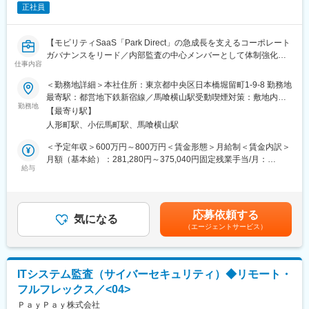
正社員
ング
・コンプライアンス・リスク管理委員会の事務局業務
・監査役との連携・監査役監査の実施支援
【モビリティSaaS「Park Direct」の急成長を支えるコーポレート
・海外拠点への往査（年4回程度、各1週間。インド・フィリピン
ガバナンスをリード／内部監査の中心メンバーとして体制強化を
が主な対象）
仕事内容
推進】
・業務プロセスの透明性確保・改善提言（内部調査・ヒアリング
■業務概要
＜勤務地詳細＞本社住所：東京都中央区日本橋堀留町1-9-8 勤務地
を通じた不明瞭なプロセスの特定、リスク評価、および経営層へ
当社が運営するモビリティSaaS「Park Direct」サービスの成長に
最寄駅：都営地下鉄新宿線／馬喰横山駅受動喫煙対策：敷地内全
の報告・改善提言）
伴い、コーポレートガバナンスグループの強化を図っています。
勤務地
面禁煙
※レポートラインはCEOとなります。
【最寄り駅】
リーダー候補として、内部監査実務の中心メンバーを担い、内部
人形町駅、小伝馬町駅、馬喰横山駅
監査業務全般やIPO準備対応、各種ガバナンス業務を幅広くお任せ
■事業内容
します。キャッシュポイントの多様化や新規ビジネスの立ち上げ
＜予定年収＞600万円～800万円＜賃金形態＞月給制＜賃金内訳＞
世界には、義肢装具を購入できない人が9千万人も存在していま
が頻繁な環境下で、健全な成長を支える体制の構築をリードいた
月額（基本給）：281,280円～375,040円固定残業手当/月：
す。同社はこの社会課題を「３Dプリンティング × AIテクノロジ
だきます。
給与
118,720円～158,294円（固定残業時間45時間0分/月）超過した時
ー」という新技術で解決することを目指すスタートアップ企業
間外労働の残業手当は追加支給＜月給＞400,000円～533,334円
で、JETRO「日ASEAN新産業創出実証事業」や東京大学IPC「起
■業務詳細
（一律手当を含む）＜昇給有無＞有＜残業手当＞有＜給与補足＞※
業支援プログラム」などに相次いで採択されて注目いただいてい
・業務監査の計画・実行、J-SOX対応、三様監査の推進
年に2回等級の見直しがあります。※年2回賞与あり賃金はあくま
ます。現在、フィリピン・インドで活動中ですが、、アジア・ア
応募依頼する
・IPO準備に伴う証券会社・監査法人との対応
気になる
でも目安の金額であり、選考を通じて上下する可能性がありま
フリカの各国での事業も進行中です。
（エージェントサービス）
・他部門や社外関係者と連携したガバナンス体制の構築・改善
す。月給(月額)は固定手当を含めた表記です。
・ガバナンスに関する課題抽出と解決策の立案・実行
変更の範囲：会社の定める業務
・将来的な内部監査部門の独立化推進
ITシステム監査（サイバーセキュリティ）◆リモート・
■扱うサービス
フルフレックス／<04>
・モビリティSaaS「Park Direct」関連のガバナンス全般
ＰａｙＰａｙ株式会社