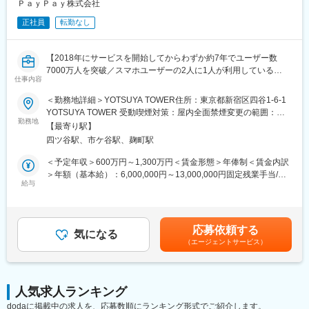
PayPayの3ラインオブディフェンスの最後の砦として、ビジネス
ＰａｙＰａｙ株式会社
スピードに合わせ内部監査室の態勢を高度化させています。
正社員
転勤なし
＜内部監査の主なミッション＞
・内部監査を通じて経営目標の効果的な達成、組織体への価値の
【2018年にサービスを開始してからわずか約7年でユーザー数
付加を実現
7000万人を突破／スマホユーザーの2人に1人が利用している
・経営活動の全般にわたる業務運営の管理、遂行状況を3線の立場
仕事内容
「PayPay」／ライバルは現金、金融ライフプラットフォームを普
で評価
及し新しい価値創出を推進】
＜勤務地詳細＞YOTSUYA TOWER住所：東京都新宿区四谷1-6-1
・内部監査結果に基づく情報提供ならびに改善への助言
YOTSUYA TOWER 受動喫煙対策：屋内全面禁煙変更の範囲：会
＜チーム構成＞
■PayPay内部統制部の紹介：
勤務地
社の定める事業所（リモートワーク含む）
現在は十数名程度のメンバーが在籍しており、テーマ監査、業務
【最寄り駅】
監査統制部はフィンテックのリーディングカンパニーに相応しい
営業監査、システム監査の3チームで構成されています。
四ツ谷駅、市ケ谷駅、麹町駅
内部統制を構築するため、内部統制高度化の整備推進/評価を担っ
前職の出身企業は事業会社や監査法人など多様なメンバーが活躍
ています。
＜予定年収＞600万円～1,300万円＜賃金形態＞年俸制＜賃金内訳
をしております。
＞年額（基本給）：6,000,000円～13,000,000円固定残業手当/
当部は業務統制・IT統制および決算財務統制を担う3チームで構成
給与
月：122,550円～245,100円（固定残業時間40時間0分/月）超過し
・「監査」と「統制」一体で上場を目指す。監査統制本部長のケ
されており、本ポジションでは業務統制または決算財務統制チー
た時間外労働の残業手当は追加支給＜月額＞622,550円～
ンプが語る、PayPayの第3線
ムへの配属を想定しています。
1,328,433円（12分割）（一律手当を含む）＜昇給有無＞有＜残
<https://insideout.paypay.ne.jp/2024/10/22/leader-interview-
バックグラウンドとしては、内部統制という職種を除いては、経
業手当＞有＜給与補足＞■昇給：原則年1回（会社の業績と個人の
vol25-jp/?utm_source=slack&utm_medium=sns>
応募依頼する
験業種は金融以外にも多岐にわたっており、事業会社出身者、監
気になる
評価結果を元に決定）■評価制度：仕事の成果と業績への貢献度を
（エージェントサービス）
査法人・コンサル出身者それぞれの強みを活かして業務にあたっ
評価賃金はあくまでも目安の金額であり、選考を通じて上下する
■本ポジションの魅力
ています。
可能性があります。月給(月額)は固定手当を含めた表記です。
・会社全体を俯瞰する立場から、経営目線で社内業務の改善・高
度化、ベンチャー企業の成長に貢献
■具体的な業務内容：
・モバイル決済最大手のフィンテック企業において内部監査業務
人気求人ランキング
当社を含むPayPayグループ各社のUS SOX対応方針を決め、US
経験を積み、新ビジネススキームを習得しつつ、監査キャリアを
dodaに掲載中の求人を、応募数順にランキング形式でご紹介します。
SOX規制に対し各グループ会社が過不足なく対応するため、各社