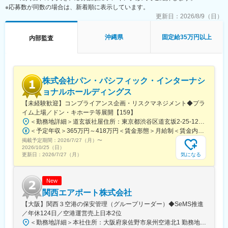
拡大
※応募数が同数の場合は、新着順に表示しています。
に対するサポート（リソース提供含む）を実施し、グループ全体
・デジタル監査も含めた新たな監査手法等の導入
のUS SOX対応状況を常にモニタリングし、問題発生時にはリス
更新日：
2026/8/9（日）
・ALL中途入社の多種多様な人材の中での化学反応
ク低減策を提案、現場と共に対応策を実行していただきます。
沖縄県
固定給35万円以上
内部監査
変更の範囲：会社の定める業務
・当社とそのグループ会社の内部統制に関して、内部統制評価を
通して的確なアドバイスを行ない、発見された問題に対して積極
的に関係各部署と連携し解決に導く
・内部統制高度化に伴う「1線及び2線部署への支援」「内部統制
株式会社パン・パシフィック・インターナシ
評価」等を実施する
・新サービス・プロダクト導入時に、内部統制の観点でリスク低
ョナルホールディングス
減策が適切にデザインされているかのリスク評価を実施し、必要
【未経験歓迎】コンプライアンス企画・リスクマネジメント◆プラ
に応じて1線部署に対するアドバイスを実施する
イム上場／ドン・キホーテ等展開【159】
・外部監査人とSOX対応の方針（スコープ、経営者評価方針、不
＜勤務地詳細＞道玄坂社屋住所：東京都渋谷区道玄坂2-25-12 渋谷道玄坂通8F 受動喫煙対策：屋内全面禁煙変更の範囲：会社の定める事業所（リモートワーク含む）
備対応等）について交渉する
＜予定年収＞365万円～418万円＜賃金形態＞月給制＜賃金内訳＞月額（基本給）：210,600円～242,100円その他固定手当/月：1,000円固定残業手当/月：16,400円～18,900円（固定残業時間10時間0分/月）超過した時間外労働の残業手当は追加支給＜月給＞228,000円～262,000円（一律手当を含む）＜昇給有無＞有＜残業手当＞有＜給与補足＞※ご経験に応じて決定。■給与改定：年2回（1月・7月）■賞与：年2回（7月・12月）※入社時給与は総合職テーブルでの算出となる為、入社1年後に選択頂くテーブルにより最大2.5万円減額となる可能性有。入社1年後原則5月にご自身の状況に合わせて、エリア・ホームへの変更申請が可能（会社承認後の適用）賃金はあくまでも目安の金額であり、選考を通じて上下する可能性があります。月給(月額)は固定手当を含めた表記です。
・内外関係者（外部監査、グループ会社等）と密に連携を行なう
掲載予定期間：
2026/7/27（月）
〜
2026/10/25（日）
■本ポジションの魅力：
気になる
更新日：
2026/7/27（月）
・フィンテックカンパニーとして、新技術を使用したテクノロジ
ーの内部統制構築に携わる事ができる
・スーパーアプリを目指した新事業や新サービス等について、内
New
部統制構築の観点で企画段階から関わることができる
関西エアポート株式会社
・内部統制の特性上、各種プロジェクトに関わりながら会社の成
【大阪】関西３空港の保安管理（グループリーダー）◆SeMS推進
長を肌で感じることができる
／年休124日／空港運営売上日本2位
＜勤務地詳細＞本社住所：大阪府泉佐野市泉州空港北1 勤務地最寄駅：JRはるか・関西空港線／関西空港駅受動喫煙対策：屋内全面禁煙変更の範囲：会社の定める事業所
変更の範囲：会社の定める業務