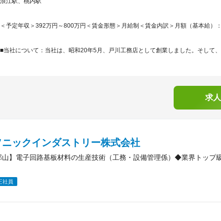
浪江駅、桃内駅
＜予定年収＞392万円～800万円＜賃金形態＞月給制＜賃金内訳＞月額（基本給）：230,0
■当社について：当社は、昭和20年5月、戸川工務店として創業しました。そして、昭
求人
ソニックインダストリー株式会社
郡山】電子回路基板材料の生産技術（工務・設備管理係）◆業界トップ級
正社員