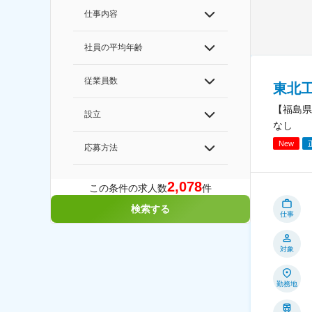
仕事内容
社員の平均年齢
従業員数
東北
【福島県
設立
なし
New
応募方法
2,078
この条件の求人数
件
検索する
仕事
対象
勤務地