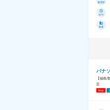
最寄駅
給与
事業
パナ
【福島/
定
New