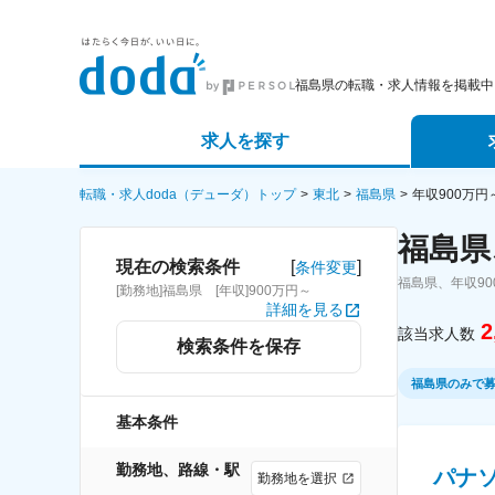
福島県の転職・求人情報を掲載中
求人を探す
詳細条件から探す
エージェ
転職・求人doda（デューダ）トップ
東北
福島県
年収900万
福島県
新着求人から探す
スカウト
[
]
現在の検索条件
条件変更
福島県、年収9
[勤務地]福島県 [年収]900万円～
求人特集から探す
パートナ
詳細を見る
2
該当求人数
検索条件を保存
福島県のみで
基本条件
勤務地、路線・駅
パナソ
勤務地を選択