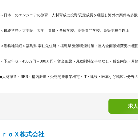
～日本一のエンジニアの教育・人材育成に投資/安定成長を継続し海外の案件も多数
＜最終学歴＞大学院、大学、専修・各種学校、高等専門学校、高等学校卒以上
＜勤務地詳細＞福島県 常駐先住所：福島県 受動喫煙対策：屋内全面禁煙変更の範
＜予定年収＞450万円～800万円＜賃金形態＞月給制特記事項なし＜賃金内訳＞月額（基本
■人材派遣・SES・構内派遣・受託開発事業機電・IT・建設・医薬など幅広い分野の
求人
ｔｒｏＸ株式会社