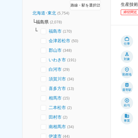
生産技術
路線・駅を選択
締切間近
北海道･東北
(
5,754
)
福島県
(
2,078
)
福島市
(
170
)
会津若松市
(
50
)
仕事
郡山市
(
348
)
いわき市
対象
(
191
)
白河市
(
29
)
勤務地
須賀川市
(
34
)
喜多方市
(
13
)
最寄駅
相馬市
(
15
)
給与
二本松市
(
2
)
田村市
(
2
)
事業
南相馬市
(
34
)
伊達市
(
44
)