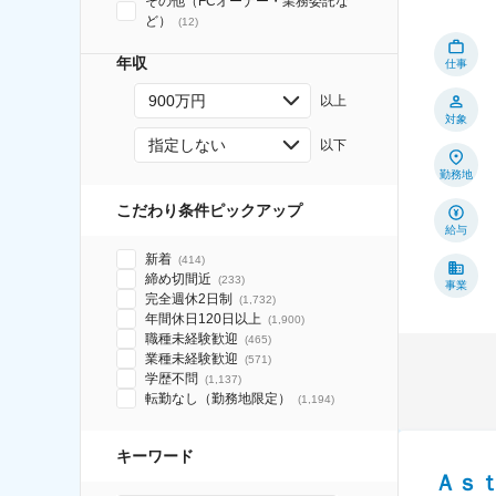
その他（FCオーナー・業務委託な
ど）
(
12
)
年収
仕事
900万円
以上
対象
指定しない
以下
勤務地
こだわり条件ピックアップ
給与
新着
(
414
)
締め切間近
(
233
)
事業
完全週休2日制
(
1,732
)
年間休日120日以上
(
1,900
)
職種未経験歓迎
(
465
)
業種未経験歓迎
(
571
)
学歴不問
(
1,137
)
転勤なし（勤務地限定）
(
1,194
)
キーワード
Ａｓ