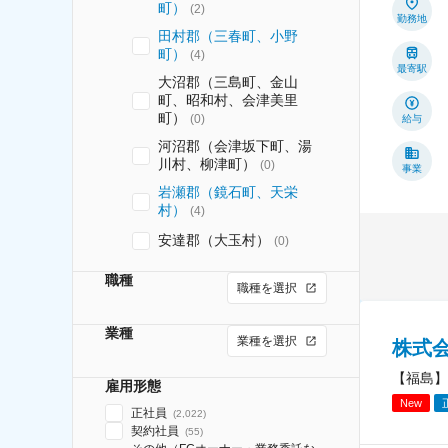
町）
(
2
)
勤務地
田村郡（三春町、小野
町）
(
4
)
最寄駅
大沼郡（三島町、金山
町、昭和村、会津美里
町）
(
0
)
給与
河沼郡（会津坂下町、湯
川村、柳津町）
(
0
)
事業
岩瀬郡（鏡石町、天栄
村）
(
4
)
安達郡（大玉村）
(
0
)
職種
職種を選択
業種
業種を選択
株式会社
【福島】
雇用形態
New
正社員
(
2,022
)
契約社員
(
55
)