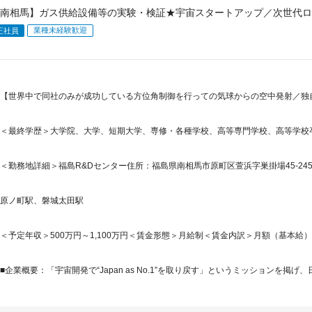
南相馬】ガス供給設備等の実験・検証★宇宙スタートアップ／次世代ロケッ
業種未経験歓迎
正社員
【世界中で同社のみが成功している方位角制御を行っての気球からの空中発射／独自
＜最終学歴＞大学院、大学、短期大学、専修・各種学校、高等専門学校、高等学校
＜勤務地詳細＞福島R&Dセンター住所：福島県南相馬市原町区萱浜字巣掛場45-245 
原ノ町駅、磐城太田駅
＜予定年収＞500万円～1,100万円＜賃金形態＞月給制＜賃金内訳＞月額（基本給）：317,
■企業概要：「宇宙開発で“Japan as No.1”を取り戻す」というミッションを掲げ、