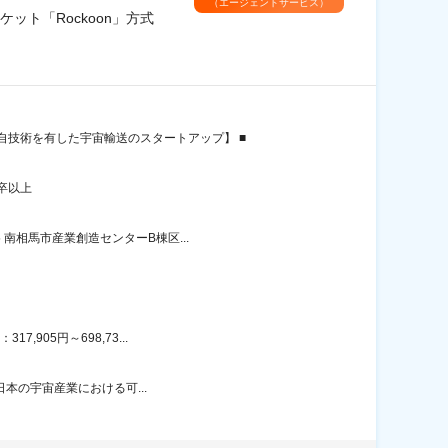
（エージェントサービス）
ト「Rockoon」方式
技術を有した宇宙輸送のスタートアップ】 ■
卒以上
南相馬市産業創造センターB棟区...
905円～698,73...
日本の宇宙産業における可...