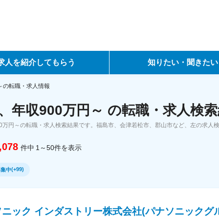
求人を紹介してもらう
知りたい・聞きたい
ントサービス
転職ノウハウ
円～の転職・求人情報
、年収900万円～ の転職・求人検
サービス
データで見る転職
00万円～の転職・求人検索結果です。福島市、会津若松市、郡山市など、左の求人
ーエージェントサービス
コラム・インタビュー
,078
件中
1～50
件
を表示
転職Q&A
(
+99
)
募集中
ニック インダストリー株式会社(パナソニックグル