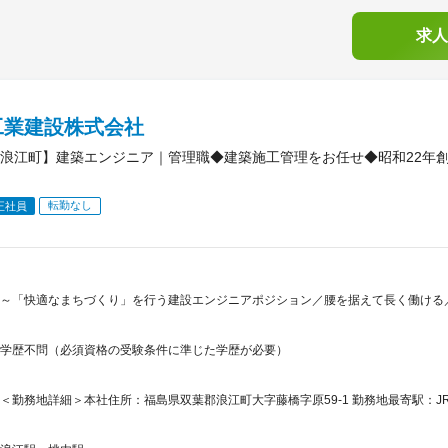
求人
工業建設株式会社
浪江町】建築エンジニア｜管理職◆建築施工管理をお任せ◆昭和22年
転勤なし
正社員
～「快適なまちづくり」を行う建設エンジニアポジション／腰を据えて長く働ける
学歴不問（必須資格の受験条件に準じた学歴が必要）
＜勤務地詳細＞本社住所：福島県双葉郡浪江町大字藤橋字原59-1 勤務地最寄駅：JR