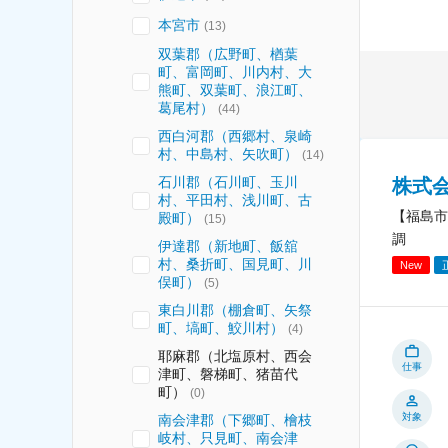
本宮市
(
13
)
双葉郡（広野町、楢葉
町、富岡町、川内村、大
熊町、双葉町、浪江町、
葛尾村）
(
44
)
西白河郡（西郷村、泉崎
村、中島村、矢吹町）
(
14
)
石川郡（石川町、玉川
株式
村、平田村、浅川町、古
【福島市
殿町）
(
15
)
調
伊達郡（新地町、飯舘
村、桑折町、国見町、川
New
俣町）
(
5
)
東白川郡（棚倉町、矢祭
町、塙町、鮫川村）
(
4
)
耶麻郡（北塩原村、西会
仕事
津町、磐梯町、猪苗代
町）
(
0
)
対象
南会津郡（下郷町、檜枝
岐村、只見町、南会津