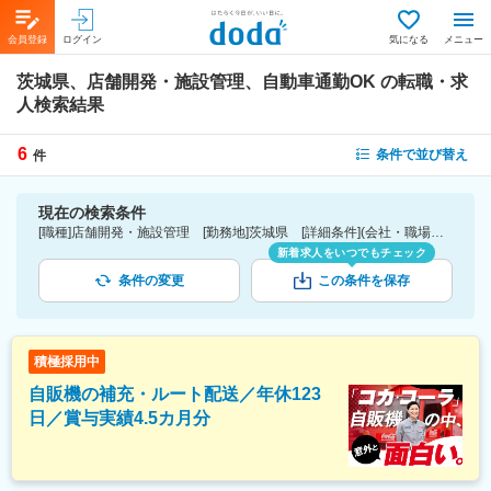
会員登録
ログイン
気になる
メニュー
茨城県、店舗開発・施設管理、自動車通勤OK
の転職・求
人検索結果
6
条件で並び替え
件
現在の検索条件
[職種]店舗開発・施設管理 [勤務地]茨城県 [詳細条件](会社・職場の環境)自動車通勤OK
新着求人をいつでもチェック
条件の変更
この条件を保存
積極採用中
自販機の補充・ルート配送／年休123
日／賞与実績4.5カ月分