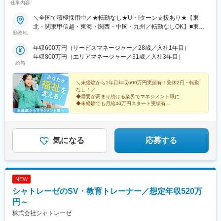
仕事内容
＼全国で積極採用中／★転勤なし★U・Iターン支援あり★【東
北・関東甲信越・東海・関西・中国・九州／転勤なしOK】■東北
勤務地
／北海道、青森、岩手、宮城、山形、福島■関東甲信越／茨城、栃
木、群馬、埼玉、千葉、東京、神奈川、新潟、富山、山梨、長野■
年収600万円（サービスマネージャー／28歳／入社1年目）
東海／岐阜、静岡、愛知、三重■関西／滋賀、京都、大阪、兵庫、
年収800万円（エリアマネージャー／31歳／入社3年目）
奈良、和歌山■中国・四国／岡山、広島、山口、徳島、香川、愛
給与
媛、高知■九州／福岡、佐賀、長崎、熊本、大分、宮崎、鹿児島、
沖縄★【エリア勤務希望・移住希望の方優遇】：サポート制度も
＼未経験から1年目年収600万円実績有！完休2日・転勤
充実していますので、現在のお住まいに関わらずご希望をお知ら
なし！／
◆需要が高まり続ける業界でマネジメント職に
せください！☆『寮費無料プラン』あり（規定有）：下記勤務地
◆未経験でも月給40万円スタート実績有
希望・移住希望の方はお気軽にご相談ください！※【北海道】【東
◆30～40代の女性マネジャー多数活躍中
京都】【神奈川県】【新潟県】【三重県】【滋賀県】【沖縄県】
◆会社負担で資格取得可能
での勤務の場合★全国のご希望勤務地へU・Iターン可能・初期費
◆株式上場を目指す急成長ベンチャー
用会社負担等の移住支援あり（規定有）・U・Iターン転勤希望者
気になる
応募する
への1年間の支援あり（規定有）★江戸川・川崎・湘南・川越・香
川・徳島・青森にて新規事業所オープン！
NEW
シャトレーゼのSV・教育トレーナー／想定年収520万
円～
株式会社シャトレーゼ