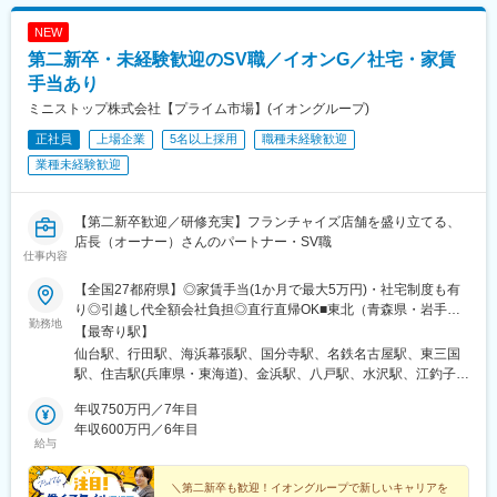
NEW
第二新卒・未経験歓迎のSV職／イオンG／社宅・家賃
手当あり
ミニストップ株式会社【プライム市場】(イオングループ)
正社員
上場企業
5名以上採用
職種未経験歓迎
業種未経験歓迎
【第二新卒歓迎／研修充実】フランチャイズ店舗を盛り立てる、
店長（オーナー）さんのパートナー・SV職
仕事内容
【全国27都府県】◎家賃手当(1か月で最大5万円)・社宅制度も有
り◎引越し代全額会社負担◎直行直帰OK■東北（青森県・岩手
勤務地
県・宮城県・福島県）■関東（群馬県・茨城県・栃木県・埼玉県・
【最寄り駅】
千葉県・東京都・神奈川県）■北陸（福井）■東海（静岡県・愛知
仙台駅、行田駅、海浜幕張駅、国分寺駅、名鉄名古屋駅、東三国
県・三重県・岐阜県）■関西（大阪府・兵庫県・滋賀県・京都府・
駅、住吉駅(兵庫県・東海道)、金浜駅、八戸駅、水沢駅、江釣子
奈良県）■四国（徳島県・香川県・愛媛県)■九州（福岡県・佐賀
駅、渡波駅、利府駅、新田駅(宮城県)、陸前山下駅、東塩釜駅、瀬
県・大分県）※Gコースの場合は転居を伴う異動・転勤がありま
年収750万円／7年目
峰駅、岩切駅、東新城駅、北白川駅、久田野駅、舞木駅、三春
す。※研修期間中は、希望を踏まえつつ以下のいずれかの教育店舗
年収600万円／6年目
駅、小野新町駅、泉駅(常磐線)、安子ケ島駅、植田駅(福島県)、白
給与
へ配属いたします。・仙台東七番丁店（宮城県）・国分寺南町2丁
河駅、上松川駅、高子駅、原ノ町駅、松川駅、二本松駅、梁川駅
目店（東京）・イオンタワー店（千葉県）・名古屋駅西店（愛知
(福島県)、庭坂駅、南福島駅、赤塚駅、竜ケ崎駅、安食駅、下総橘
県）・神戸住吉店（兵庫県）・大阪宮原5丁目店（大阪府）※受動
＼第二新卒も歓迎！イオングループで新しいキャリアを
駅、小絹駅、友部駅、野木駅、ひたち野うしく駅、研究学園駅、