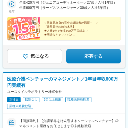
ス】◇地元採用・転勤なし可■東北／北海道、青森、岩手、宮城、
年収420万円（ジュニアコーディネータ―／27歳／入社1年目）
駅、荒子駅、ささしまライブ駅、八草駅(リニモ)、味美駅(名鉄
山形、福島■関東甲信越／茨城、栃木、群馬、埼玉、千葉、東京、
年収600万円（サービスマネージャー／30歳／入社3年目）
線)、中水野駅、竹鼻駅、羽島市役所前駅、美濃青柳駅、関市役所
神奈川、新潟、富山、山梨、長野■東海／岐阜、静岡、愛知、三重
給与
前駅、関駅(岐阜県)、穂積駅、岐南駅、土岐市駅、桜駅(三重県)、
■関西／滋賀、京都、大阪、兵庫、奈良、和歌山■中国・四国／岡
井田川駅、五十鈴ケ丘駅、斎宮駅、高茶屋駅、桔梗が丘駅、関駅
山、広島、山口、徳島、香川、愛媛、高知■九州／福岡、佐賀、長
＼異業界出身の完全未経験者が活躍中！／
(三重県)、一身田駅、下深谷駅、川越富洲原駅、相可駅、龍安寺
崎、熊本、大分、宮崎、鹿児島、沖縄☆江戸川・川崎・湘南・川
【業界屈指の給与水準】
駅、高井田駅(地下鉄)、光明池駅、今里駅(地下鉄)、八尾南駅、総
★入社1年で年収600万円実績あり
越・香川・徳島・青森・多摩川にて新規オープン★別事業へのキ
★明確なキャリアパス
持寺駅、富田駅(大阪府)、寝屋川市駅、高槻市駅、富雄駅、山瀬
ャリアチェンジによる昇格可能☆ページ下部「勤務地の一例」も
★介護経験ゼロからマネージャー輩出
駅、鴨島駅、阿波半田駅、勝瑞駅、阿波山川駅、昭和町駅(香川
ご参照ください【2／全国マネージャーコース】◆全国募集／引越
★資格取得費用は会社負担
県)、鬼無駅、円座駅、綾川駅、造田駅、多度津駅、栗熊駅、観音
し手当・社宅◆入社半年の養成期間中は東京・神奈川・埼玉／所
★完全週休2日／転勤なし・UIターン可
寺駅(香川県)、八十場駅、伊予三芳駅、川之江駅、東比恵駅、新飯
在地はHP参照⇒養成期間後の勤務地は現在お住まいの地域又はジ
気になる
応募する
塚駅、笹原駅、教育大前駅、小波瀬西工大前駅、遠賀野駅、南福
ェネラルマネージャーと相談の上決定◆引越し手当支給・家賃無
岡駅、筑後吉井駅、池尻駅、中原駅、佐賀駅、日田駅、光岡駅、
料の借り上げ社宅提供☆早期キャリアアップしたい方に最適なポ
宮城野通駅、近鉄名古屋駅、新大阪駅、住吉駅(兵庫県・阪神線)、
ジション
笹谷駅、陽東３丁目駅、中央前橋駅、西千葉駅、新千葉駅、下丸
子駅、向原駅(東京都)、笹塚駅、東長崎駅、淡路町駅、競艇場前
医療介護ベンチャーのマネジメント／1年目年収600万
駅、京王多摩センター駅、宮ノ前駅、京王八王子駅、東門前駅、
円実績有
比奈駅、南荒子駅、米野駅、八草駅、味美駅(東海交通線)、高井田
ユースタイルラボラトリー株式会社
中央駅、長原駅(大阪府)、高槻駅、滝宮駅、雑餉隈駅、南友田駅、
仙台駅(地下鉄)、名古屋駅、御影駅(兵庫県・阪神線)、京成千葉
正社員
転勤なし
5名以上採用
職種未経験歓迎
駅、千鳥町駅、東池袋四丁目駅、大手町駅(東京都)、多摩センター
業種未経験歓迎
駅、荒川遊園地前駅、鈴木町駅
【面接確約】【介護業界をけん引するソーシャルベンチャー】◎
マネジメント業務をお任せします◎未経験歓迎