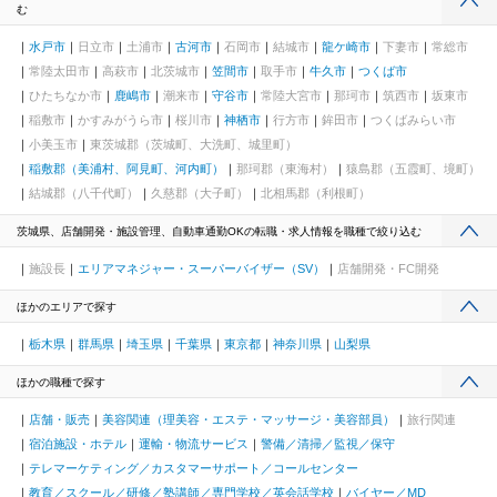
む
水戸市
日立市
土浦市
古河市
石岡市
結城市
龍ケ崎市
下妻市
常総市
常陸太田市
高萩市
北茨城市
笠間市
取手市
牛久市
つくば市
ひたちなか市
鹿嶋市
潮来市
守谷市
常陸大宮市
那珂市
筑西市
坂東市
稲敷市
かすみがうら市
桜川市
神栖市
行方市
鉾田市
つくばみらい市
小美玉市
東茨城郡（茨城町、大洗町、城里町）
稲敷郡（美浦村、阿見町、河内町）
那珂郡（東海村）
猿島郡（五霞町、境町）
結城郡（八千代町）
久慈郡（大子町）
北相馬郡（利根町）
茨城県、店舗開発・施設管理、自動車通勤OKの転職・求人情報を職種で絞り込む
施設長
エリアマネジャー・スーパーバイザー（SV）
店舗開発・FC開発
ほかのエリアで探す
栃木県
群馬県
埼玉県
千葉県
東京都
神奈川県
山梨県
ほかの職種で探す
店舗・販売
美容関連（理美容・エステ・マッサージ・美容部員）
旅行関連
宿泊施設・ホテル
運輸・物流サービス
警備／清掃／監視／保守
テレマーケティング／カスタマーサポート／コールセンター
教育／スクール／研修／塾講師／専門学校／英会話学校
バイヤー／MD