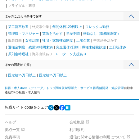
ブライダル・葬祭
ほかのこだわり条件で探す
第二新卒歓迎
外資系企業
年間休日120日以上
フレックス勤務
管理職・マネジャー
英語を活かす
学歴不問
転勤なし（勤務地限定）
服装自由
女性活躍
社宅・家賃補助制度
上場企業
中国語を活かす
退職金制度
残業20時間未満
完全週休2日制
職種未経験歓迎
土日祝休み
原則定時退社
海外出張あり
U・Iターン支援あり
ほかの固定給で探す
固定給25万円以上
固定給35万円以上
転職・求人doda（デューダ）トップ
関東
茨城県
販売・サービス職
店舗開発・施設管理
自動車
通勤OKの転職・求人情報
転職サイト dodaをシェア
ヘルプ
会社概要
拠点一覧
利用規約
免責事項
通信に関する情報の利用について