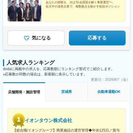
が対象※現在お住まいの地域又はジェネラルマネージャーと相談の
あなたの経験を、次は“社会課題を解く事業運営”へ
上決定《配属事業部について》障害福祉事業では「重度訪問介
拡大中の成長企業で、複数拠点を動かす統括ポジション
護」と「グループホーム」、高齢者事業では「訪問介護事業」を
展開しています。配属に関しては、適性や条件等に応じて、配属
の事業部を決定。あなたの適性や能力を活かせる適切な部署でご
活躍いただきます。※入社後のキャリアチェンジも可能です。気に
なる点はご相談ください。☆引越し手当支給・借り上げ社宅提供
気になる
応募する
あり（無料）
人気求人ランキング
dodaに掲載中の求人を、応募数順にランキング形式でご紹介します。
※応募数が同数の場合は、新着順に表示しています。
更新日：
2026/8/7（金）
茨城県
自動車通勤OK
店舗開発・施設管理
イオンタウン株式会社
【総合職/イオングループ】商業施設の運営管理◆年休125日／賞与