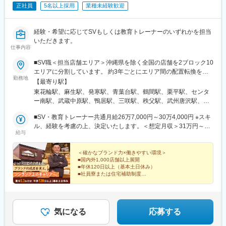
正社員
5名以上採用
業種未経験歓迎
経験・希望に応じてSVもしくは教育トレーナーのいずれかを担当
いただきます。
仕事内容
■SV職＜担当店舗エリア＞沖縄県を除く全国の店舗を2ブロック10
エリアに分割しています。 約3年ごとにエリア間の配置転換を行
勤務地
い、多様な経験を積みながらキャリア形成いただきます。・北海
【最寄り駅】
道・東北 ・北関東 ・埼玉千葉 ・東京神奈川 ・北陸甲信越 ・東海
東花輪駅、麻生駅、発寒駅、青葉台駅、鶴間駅、栗平駅、センタ
・近畿 ・兵庫中四国 ・九州※全国転勤が発生するポジションです※
ー南駅、武蔵中原駅、鴨居駅、三咲駅、秩父駅、武州唐沢駅、和
初任地希望エリアが御座いましたら面接時にご相談ください※直営
光市駅、祝園駅、西明石駅、梅島駅、新高島平駅、葛西駅、柴又
店舗がないエリアの研修は近隣エリア店舗で実施頂きます※車での
■SV・教育トレーナー共通月給26万7,000円～30万4,000円 ※スキ
駅、恵比寿駅、代々木公園駅、新宿御苑前駅、阿佐ケ谷駅、京成
移動がメインとなります（運転免許／経験必須）■教育トレーナー
ル、経験を考慮の上、決定いたします。＜想定月収＞31万円～44
曳舟駅、築地市場駅、永田町駅、池袋駅、白金台駅、乃木坂駅、
給与
職本社：山梨県甲府市下曽根町3440-1※全国店舗への出張あり
万円（月給＋諸手当）
自由が丘駅、中目黒駅、東小金井駅、羽村駅、大橋駅(福岡県)、茶
（月4～5回）受動喫煙対策：分煙
山駅(福岡県)、赤間駅、小淵沢駅、竜王駅、石和温泉駅、甲府駅、
＜確かなブランド力×働きやすい環境＞
国母駅、酒折駅、波高島駅、新琴似駅、センター北駅、二和向台
■国内外1,000店舗以上展開
駅、毛呂駅、西高島平駅、代官山駅、代々木八幡駅、四谷三丁目
■年休120日以上（基本土日休み）
駅、新宿三丁目駅、南阿佐ケ谷駅、曳舟駅、東銀座駅、赤坂見附
■社員寮または住宅補助制度
■家族手当
駅、東池袋駅、白金高輪駅、九品仏駅、高島平駅、千駄ケ谷駅、
■食事手当
銀座駅、麹町駅、都電雑司ケ谷駅、奥沢駅
■退職金制度
経営視点やマネジメント力を磨きながら、長くキャリア
気になる
応募する
を築いていける環境です。