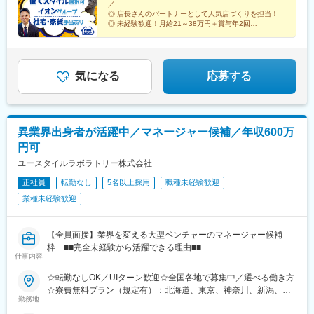
／
喫煙対策：就業時間内禁煙／敷地内禁煙※自動車通勤OK（店舗に
鹿島神宮駅、つくば駅、岩間駅、田島駅、西那須野駅、小山駅、
◎ 店長さんのパートナーとして人気店づくりを担当！
よる）★詳しい所在地は、当社HPをご覧ください（「会社概要」
自治医大駅、宇都宮大学陽東キャンパス駅、藪塚駅、細谷駅(群馬
◎ 未経験歓迎！月給21～38万円＋賞与年2回
欄にURLあり）。
◎ 社宅・家賃手当あり／安定基盤で長く活躍
県)、群馬総社駅、木崎駅、太田駅(群馬県)、岩宿駅、前橋駅、井
◎ 将来は商品開発・経理・採用など他部署にも挑戦可能
野駅(群馬県)、国定駅、新伊勢崎駅、竜舞駅、渋川駅、西小泉駅、
世良田駅、谷塚駅、越谷レイクタウン駅、和光市駅、新狭山駅、
新所沢駅、流山駅、東浦和駅、杉戸高野台駅、東岩槻駅、三郷中
気になる
応募する
央駅、西武球場前駅、羽生駅、霞ケ関駅(埼玉県)、川角駅、岡部
駅、本川越駅、武蔵嵐山駅、つきのわ駅、坂戸駅(埼玉県)、高麗川
駅、小前田駅、姉ケ崎駅、上総亀山駅、俵田駅、君津駅、上総三
又駅、木更津駅、大原駅(千葉県)、佐貫町駅、本納駅、茂原駅、東
異業界出身者が活躍中／マネージャー候補／年収600万
金駅、みどり台駅、常盤平駅、京成中山駅、検見川浜駅、芝山千
円可
代田駅、成田空港駅(鉄道)、市役所前駅(千葉県)、大森駅(東京
都)、武蔵新田駅、新大塚駅、代田橋駅、千川駅、小田急永山駅、
ユースタイルラボラトリー株式会社
小川町駅(東京都)、是政駅、古淵駅、矢川駅、東武練馬駅、西調布
正社員
転勤なし
5名以上採用
職種未経験歓迎
駅、小田急多摩センター駅、小台駅、祖師ケ谷大蔵駅、赤羽駅、
業種未経験歓迎
八王子駅、片倉駅、川崎大師駅、立場駅、中田駅(神奈川県)、相武
台下駅、南橋本駅、香川駅、相原駅、本厚木駅、茅ケ崎駅、辻堂
駅、六会日大前駅、生田駅(神奈川県)、橋本駅(神奈川県)、下曽我
【全員面接】業界を変える大型ベンチャーのマネージャー候補
駅、御殿場駅、ジヤトコ前駅、城ケ崎海岸駅、大場駅、三島二日
枠 ■■完全未経験から活躍できる理由■■
町駅、静岡駅、岳南原田駅、遠州病院駅、菊川駅(静岡県)、常葉大
仕事内容
学前駅、曳馬駅、大森駅(静岡県)、金指駅、掛川市役所前駅、浜松
駅、諏訪町駅、二川駅、東田駅、北岡崎駅、愛知大学前駅、大門
☆転勤なしOK／UIターン歓迎☆全国各地で募集中／選べる働き方
駅(愛知県)、竹村駅、桜井駅(愛知県)、若林駅(愛知県)、南栄駅、
☆寮費無料プラン（規定有）：北海道、東京、神奈川、新潟、三
勤務地
杉山駅、東岡崎駅、富士松駅、木曽川駅、妙興寺駅、尾張一宮
重、滋賀、沖縄☆マイカー通勤手当有【1／地元マネージャーコー
駅、蟹江駅、永和駅、春田駅、上社駅、尾張瀬戸駅、名古屋大学