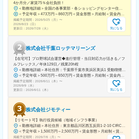
4か月分／家賃75％会社負担！
＜勤務地詳細＞全国の各事業部・各ショッピングセンター住所：千葉県千葉市美浜区中瀬1-5-1イオンタワー10F（本社所在地） 受動喫煙対策：敷地内全面禁煙変更の範囲：会社の定める事業所
＜予定年収＞473万円～860万円＜賃金形態＞月給制＜賃金内訳＞月額（基本給）：296,000円～516,000円＜月給＞296,000円～516,000円＜昇給有無＞有＜残業手当＞有＜給与補足＞■予定年収はあくまでも目安の金額であり、選考を通じて上下する可能性があります。■予定年収は全国転勤可能な場合の目安です。■賞与：平均年4.2か月分程度■管理監督者として採用された場合、「時間外勤務手当」「休日勤務手当」の対象外となります。賃金はあくまでも目安の金額であり、選考を通じて上下する可能性があります。月給(月額)は固定手当を含めた表記です。
掲載予定期間：
2026/5/25（月）
〜
2026/8/23（日）
気になる
更新日：
2026/7/28（火）
株式会社千葉ロッテマリーンズ
【在宅可】プロ野球試合運営◆進行管理・当日対応力が活きる／フ
ルフレックス／年休129日／残業20h程
＜勤務地詳細＞本社住所：千葉県千葉市美浜区美浜1 受動喫煙対策：屋内全面禁煙変更の範囲：会社の定める事業所（リモートワーク含む）
＜予定年収＞500万円～650万円＜賃金形態＞月給制＜賃金内訳＞月額（基本給）：285,000円～371,000円＜月給＞285,000円～371,000円＜昇給有無＞有＜残業手当＞有＜給与補足＞■昇給：年1回（4月）※評価面談により実施 ■賞与：会社業績により支給する場合あり■年収モデルケース：（例1）650万円／入社3年目／グループ長（例2）850万円／入社5年目／部長（例3）1,000万円／入社10年目／本部長賃金はあくまでも目安の金額であり、選考を通じて上下する可能性があります。月給(月額)は固定手当を含めた表記です。
掲載予定期間：
2026/6/11（木）
〜
2026/9/9（水）
気になる
更新日：
2026/6/11（木）
株式会社ジモティー
【リモート可】執行役員候補（地域インフラ事業）
＜勤務地詳細＞本社住所：東京都品川区西五反田1-2-10 CIRCLES五反田2F勤務地最寄駅：JR山手線／五反田駅受動喫煙対策：屋内全面禁煙変更の範囲：会社の定める事業所（リモートワーク含む）
＜予定年収＞1,500万円～2,500万円＜賃金形態＞月給制＜賃金内訳＞月額（基本給）：923,500円～1,542,000円固定残業手当/月：326,500円～541,334円（固定残業時間45時間0分/月）超過した時間外労働の残業手当は追加支給＜月給＞1,250,000円～2,083,334円（一律手当を含む）＜昇給有無＞有＜残業手当＞有＜給与補足＞※スキル・経験により考慮いたします。※想定年収は目安であり、選考を通じて上下する可能性があります。■昇給：年2回（評価制度に基づき、成果とプロセスを多角的に評価）賃金はあくまでも目安の金額であり、選考を通じて上下する可能性があります。月給(月額)は固定手当を含めた表記です。
掲載予定期間：
2026/7/6（月）
〜