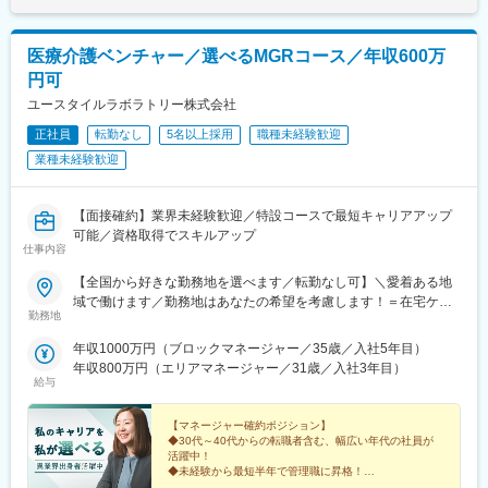
医療介護ベンチャー／選べるMGRコース／年収600万
円可
ユースタイルラボラトリー株式会社
正社員
転勤なし
5名以上採用
職種未経験歓迎
業種未経験歓迎
【面接確約】業界未経験歓迎／特設コースで最短キャリアアップ
可能／資格取得でスキルアップ
仕事内容
【全国から好きな勤務地を選べます／転勤なし可】＼愛着ある地
域で働けます／勤務地はあなたの希望を考慮します！＝在宅ケア
勤務地
事業＝【1／全国マネージャーコース】☆早期キャリアアップした
い方に最適なポジション☆引越し手当支給・家賃無料の借り上げ
年収1000万円（ブロックマネージャー／35歳／入社5年目）
社宅提供◆全国募集◆四国・東北・関西・岐阜・長野で強化募集
年収800万円（エリアマネージャー／31歳／入社3年目）
中◆入社半年は東京・神奈川・埼玉⇒養成期間後の勤務地は現在
給与
お住まいの地域又はジェネラルマネージャーと相談の上決定《養
成期間中の勤務地》東京、神奈川、埼玉※所在地はHP記載【2／地
【マネージャー確約ポジション】
元マネージャーコース】☆地元採用・転勤なしOK☆別事業へのキ
◆30代～40代からの転職者含む、幅広い年代の社員が
活躍中！
ャリアチェンジによる昇格可能◆勤務地はページ下部『勤務地一
◆未経験から最短半年で管理職に昇格！
覧』を参照ください└湘南・川越・香川・川崎・江戸川・徳島・