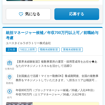
青森・多摩川に新規オープン！＝施設ケア事業＝【転勤なしOK／
これからのキャリアに迷いがある方。
下記エリアの希望勤務地で勤務】■北海道・東北／北海道、宮城■
これまでの経験を新しい領域で活かしたい方。
そんなあなたを、私たちは歓迎します。
関東／茨城、栃木、群馬、埼玉、東京、神奈川■甲信越・北陸／新
気になる
応募する
潟■関西／兵庫■東海／静岡、愛知■中国・四国／岡山、広島■九
州・沖縄／福岡、佐賀☆養成期間は最寄り施設勤務
統括マネージャー候補／年収700万円以上可／前職給与
考慮
ユースタイルラボラトリー株式会社
正社員
5名以上採用
職種未経験歓迎
業種未経験歓迎
【業界未経験歓迎】複数事業所の運営・採用育成等をお任せ◆あ
なたのマネジメントスキルを活かして活躍◎
仕事内容
【全国拠点で活躍！マイカー勤務OK】養成期間後、全国の複数事
務所をマネジメントしていただきます。＼担当エリアは相談可
勤務地
能！／近隣エリアまたは全国から好きなエリアを相談できます！
《養成期間中の勤務地》現在は東京、横浜、埼玉、福岡の事業所
年収800万円（ブロックマネージャー候補／39歳／入社4年目）
で行っていますが、ご希望に合わせて、お住まいのエリアで行う
年収700万円（エリアマネージャー／36歳／入社2年目）
ことも可能です。また社宅の利用もできますので、ご面接時にお
給与
気軽にご相談ください。《養成期間後の勤務地》全国47都道府県