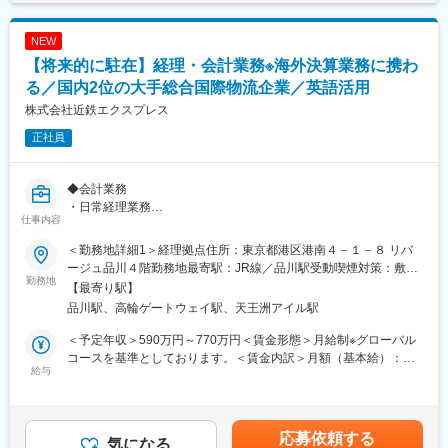
あくまでも目安の金額であり、選考を通じて上下する可能性があ
・月給：534,000円から612,500円
ケティング戦略の調整
ります。月給(月額)は固定手当を含めた表記です。
・基本給：330,000円から375,000円
◎営業戦略の策定
NEW
・役割給：105,000円から125,000円
・東南アジア市場における営業戦略の立案・実行による売上目標
【将来的に駐在】経理・会計業務※海外決算業務に携わ
・インセンティブ手当：99,000円から112,500円
の達成および市場シェア拡大
※単身赴任者は別途単身赴任手当を支給、50,000円
る／国内2位の大手総合国際物流企業／英語活用
・客先ニーズ／市場調査による競合他社動向把握
※家族帯同者は別途配偶者手当を支給、15,000円
◎営業活動
株式会社近鉄エクスプレス
※海外赴任期間中の家賃は会社負担
◎マーケティング／新規開発と開拓
正社員
◆出向先について
■出向先
・入社後、国内（本社）経理部門で研修（期間は6ヶ月程度を想
・企業名：YAMASHIN THAI Ltd.
◆会計業務
定、確約ではありません）。研修終了後は経理マネージャーとし
・形態：在籍出向
・日常経理業務
て海外子会社（メキシコ）へ出向していただきます。
・事業内容：東南アジア市場における建設機械用フィルタを中心
仕事内容
・国内単体決算業務（月次、四半期、年次）
・企業名：OHASHI TECHNICA MEXICO,S.A.DE C.V.
とした製品販売・営業活動
・予算策定、管理
・形態：在籍出向
＜勤務地詳細1＞経理拠点住所：東京都港区港南４－１－８ リバ
・勤務地：388 Exchange Tower, 21st floor, unit 2101-2,
・固定資産管理
・事業内容：自動車関連部品等の製造・販売、及び加工技術開
ージュ品川４階勤務地最寄駅：JR線／品川駅受動喫煙対策：敷地
Sukhumvit Road,Klongtoey, Subdistrict, Klongtoey District
勤務地
発、物流業務並びに輸出入業務
内喫煙可能場所あり＜勤務地詳細2＞海外住所：米州（USA）／欧
Bangkok 10110
【最寄り駅】
◆海外精算業務
・勤務地：Circuito San Roque Poniente 263-D, Col.Puerto
州（オランダ） 東南アジア（シンガポール／フィリピン／タイ／
Thailand
品川駅、高輪ゲートウェイ駅、天王洲アイル駅
・海外グループ会社・海外代理店との精算業務
Interior, Silao, Guanajuato 36275 MEXICO
マレーシア/インド）東アジア（中国、香港）受動喫煙対策：屋内
（海外の会社に対する売掛金及び買掛金管理と決済、為替予約
全面禁煙変更の範囲：会社の定める事業所（リモートワーク含
＜予定年収＞590万円～770万円＜賃金形態＞月給制※グローバル
変更の範囲：会社の定める業務
等）
変更の範囲：会社の定める業務
む）
コースを基準としております。＜賃金内訳＞月額（基本給）：
給与
309,000円～404,000円＜月給＞309,000円～404,000円＜昇給有
◆未収・支払業務
無＞有＜残業手当＞有＜給与補足＞■昇給：年1回 ■賞与：業績に
・国内売掛金管理（帳簿消込、入金確認、預り金管理、返金処
連動した賞与を支給。2025年度も3回支給されております。※上記
理 等）
年収はあくまでも想定となります。残業20h／月想定分の残業代
応募依頼する
・支払・国内買掛金管理（支払処理、航空会社精算 等）
気になる