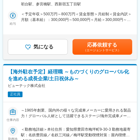
将来的には投資判断支援まで担当いただきます。
定める事業所（リモートワーク含む）
初台駅、参宮橋駅、西新宿五丁目駅
■キャリア補足
主な業務
＜予定年収＞500万円～800万円＜賃金形態＞月給制＜賃金内訳＞
将来のグループ長候補を求めた採用であり、幅広い業務に対して
・投資案件の財務分析・財務モデリング
月額（基本給）：300,000円～500,000円＜月給＞300,000円～
積極的かつ自発的に取り組んでいただける方を望みます。またグ
・DCF、NPV、IRR等による事業性評価
給与
500,000円＜昇給有無＞有＜残業手当＞有＜給与補足＞※経験・年
ループ長を目指す上で、チャンスがあれば海外駐在（約3年程度/
・事業計画・収支計画の分析
齢を考慮の上、規定により決定します【賞与】 契約社員：年2回
アメリカ・スイス・オーストラリア・東南アジアのいずれか想
・投資委員会・経営会議資料の作成
（6月、12月）／正社員：年3回（6月、11月、12月）【昇給】 有
定）にもトライしていただきたいと考えており、そういった挑戦
・デューデリジェンス支援
（年1回）賃金はあくまでも目安の金額であり、選考を通じて上下
心のある方を求めます。
応募依頼する
・市場・業界分析、投資実績モニタリング
気になる
する可能性があります。月給(月額)は固定手当を含めた表記です。
（エージェントサービス）
■事業の目指す姿
【会社の特長】
長期ビジョン、中期経営計画達成を財務面から支えるための組織
≪海外専門・開発コンサルタントのリーディングカンパニー≫
力の強化を目指しております。
長年にわたり培ってきたノウハウとネットワークで、国家規模
【海外駐在予定】経理職 ～ものづくりのグローバル化
かつ複雑なプロジェクトを手掛けています。
■本ポジションの魅力ややりがい
を進める成長企業/土日祝休み～
主なクライアントは各国政府・機関、JICA等の国際協力機関、世
事業拡大の中で、財務戦略の見直しが迫られています。事業成長
界銀行やアジア開発銀行等の国際機関、または民間企業などで
ビューテック株式会社
に即した財務戦略を立案・実行することで、企業成長に貢献する
す。そして、その先には、そこに住む人々の暮らしがあります。
ことができ、また海外事業が拡大している中、財務担当として海
正社員
まだまだ受注残のプロジェクトがあり、事業拡大のため新たな
外事業会社への駐在機会というチャンスもございます。
仲間を募集中です。
変更の範囲：会社の定める業務
～1965年創業、国内外の様々な完成車メーカーに愛用される製品
≪1957年に創業して以来、安定的に成長≫
力！グローバル人材として活躍できるステージ/海外完成車メーカ
売上・利益は過去最高を更新、安定した経営基盤に加え、新規
仕事内容
ーと直取引を行う企業CMでおなじみ！未来をVIEWするビューテ
事業やM&Aにも積極的に取り組み、さらなる成長を続けていま
ック～
＜勤務地詳細＞本社住所：愛知県豊田市梅坪町9-30-3 勤務地最寄
す。
■業務内容：
駅：名鉄豊田線／名鉄三河線／梅坪駅受動喫煙対策：屋内喫煙可
また、4期連続ベースアップを実施しており、業界トップレベル
日本にて1年間決算業務やキャッシュフロー等のメーカーとしての
勤務地