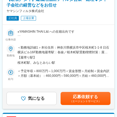
■業務内容
子会社の経営などをお任せ
国内6拠点・海外7ヶ国13拠点において、四輪車及び二輪車の鍵・
ヤマシンフィルタ株式会社
ドアミラーなどの開発・製造を行っている当社にて、事業所の決
正社員
上場企業
算、原価管理、業績報告等の業務をお任せします。
■具体的な業務内容
※YAMASHIN THAI Ltd.への在籍出向です
・決算関連業務（IFRSによる連結決算業務）
・事業計画の作成（予算管理、中期事業予算計画策定など）
仕事内容
■業務内容
・財務業務（資金計画および資金調達など）
【全体】
・総務、人事領域の業務の管理
＜勤務地詳細1＞本社住所：神奈川県横浜市中区桜木町1-1-8 日石
◎事業戦略・運営
横浜ビル16F勤務地最寄駅：各線／桜木町駅受動喫煙対策：屋内
・現地子会社の中長期事業計画の策定・実行
勤務地
■ご入社後のイメージ
全面禁煙＜勤務地詳細2＞出向先：YAMASHIN THAI Ltd.住所：タ
【最寄り駅】
・年間予算の策定・業績管理
ご入社後の初任地は宮崎を想定しており、約6ヵ月を目安にイン
イ 受動喫煙対策：屋内全面禁煙変更の範囲：会社の定める事業所
桜木町駅、みなとみらい駅
・事業拡大戦略の立案・実行
ド、タイへの転勤を予定しています。
・KPI管理（売上高、利益率、キャッシュフロー等）
将来（5～8年）を目安に日本に戻ることを想定していますが、希
＜予定年収＞800万円～1,000万円＜賃金形態＞月給制＜賃金内訳
◎財務、リスク管理／営業・マーケティング管理
望があれば海外赴任の延長も可能です。
＞月額（基本給）：460,000円～590,000円＜月給＞460,000円～
※詳細は下記に記載
給与
590,000円＜昇給有無＞有＜残業手当＞無＜給与補足＞赴任時は
◎組織・人事管理
変更の範囲：会社の定める業務
当社にて住宅負担、社用車ドライバー含む支給、その他手当有賃
・採用、評価、育成
金はあくまでも目安の金額であり、選考を通じて上下する可能性
・組織構造の構築
があります。月給(月額)は固定手当を含めた表記です。
応募依頼する
・労務管理、従業員エンゲージメントの向上
気になる
（エージェントサービス）
・現地スタッフと本社間の橋渡し
◎ガバナンス・対外関係
・取締役会への報告
・本社との経営連携