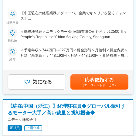
〇出向先：ニデックフィリピン株式会社
〇事業内容：HDD用スピンドルモータ及びファンの製造
【中国駐在の経理業務／グローバル企業でキャリアを築くチャン
〇所在地： 136 North Science Avenue Extension, Laguna
ス】
Technopark Special Economic Zone, Binan, Laguna 4024, The
仕事内容
■業務内容：
Philippines
本社と連携し、拠点担当として経理業務を行います。（現地通訳
＜勤務地詳細＞ニデックモータ(韶韶)有限公司住所：512500 The
あり）
■仕事のやりがい
People's Republic of China Shixing County, Shaoguan
本社方針・社長方針を数値化し、拠点運営へ落とし込みます。拠
生産会社の経理として、ものづくりの現場に触れながら一通りの
勤務地
City,Guangdong Prov.受動喫煙対策：屋内全面禁煙変更の範囲：
点KPIの達成状況確認のみならず、自身で活動的に生産側等にも介
経理業務が経験できます。
会社の定める事業所
＜予定年収＞744万円～827万円＜賃金形態＞月給制＜賃金内訳＞
入をし、軌道修正のフォローまで担います。
現地スタッフとのコミニュケーションにより考え方、価値観、視
月額（基本給）：448,193円＜月給＞448,193円＜昇給有無＞無＜
本工場では１つの製品カテゴリのビジネスを一手に引き受けてお
野が広がります。
給与
残業手当＞有＜給与補足＞※上記年収に加え残業が発生分の支給も
り、本ビジネス全般の収益・財務・税務管理を行うことになりま
国内経理から、海外へ手を広げてキャリアを築きたい方にはとて
ございます。※想定年収は評価中位の場合です。■昇給年1回(4
す。
もマッチする業務です。
月)、賞与年2回(7・12月) ※昇給・賞与評価は「職務」や「成果
※経理のルーティン実務対応はローカルスタッフが対応します。
管理会計、財務会計にとどまらず、総務、監査対応等、次第に裁
と行動」を相対評価により決定。賃金はあくまでも目安の金額で
量をひろげてはたらくことができます。
応募依頼する
気になる
あり、選考を通じて上下する可能性があります。月給(月額)は固定
1.事業計画から割り付けられた利益額の達成実現に向けて他部門
本社事業経理部と連日コミュニケーションをとる時間があり、業
（エージェントサービス）
手当を含めた表記です。
へ情報提供、助言、促しを行う 40%
務/私生活に関わらず悩み事やトラブルに関するシェアをすること
2.短期、中期の計画の策定 15%
ができます。
3.会社運営に関わる重要な各種仕組みを整備・調整する 20%
【駐在/中国（浙江）】経理駐在員◆グローバル牽引す
4.税務業務に関する起案、上申を行う 15%
■組織の特徴と期待する役割
5.資金業務に関する起案、上申、運営を行う 10%
海外拠点（ニデックフィリピン株式会社）における管理会計、財
るモーター大手／高い裁量と挑戦機会◆
務会計を担っていただきます。
ニデック株式会社
※雇用はニデック株式会社ですが、以下へ出向での業務となりま
管掌範囲としては配属先1拠点の経理組織（約10名）となりま
す。
正社員
上場企業
す。
〇出向先：ニデックモータ（韶関）株式会社