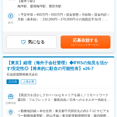
能場所あり変更の範囲：会社の定める事業所
の給与水準を目指しています。
【最寄り駅】
経理業務全体を学んで頂き、その後5年間は海外へ赴任して頂きま
梅坪駅、愛環梅坪駅、豊田市駅
す。
≪柔軟な働き方をサポート≫
■業務の特徴
＜予定年収＞400万円～650万円＜賃金形態＞月給制＜賃金内訳＞
フレックスタイム制や在宅勤務制度を導入しており、一人ひと
・細かな入力業務などは事務職の方に行って頂けます。
月額（基本給）：192,000円～270,000円その他固定手当/月：
りのライフスタイルに合わせた働き方を実現できます。
・5年間の海外赴任を終えて、日本に戻ってきた際は営業所長等、
給与
29,000円～80,000円＜月給＞221,000円～350,000円＜昇給有無
また、当社で働く社員の産休・育休後の復職率は100％、男性
キャリアアップをして頂く方がほとんどです。
＞有＜残業手当＞有＜給与補足＞※上記年収は残業・諸手当が含ま
の育児休業取得率も80％*と近年上昇傾向にあります。（*2024年
・海外各国に経理総務担当を配置しており、ローテーションにて
れます。※経験、スキル、年齢等に応じて決定します。■賞与：あ
度実績）
赴任頂いております。
り（過去実績4ヶ月）■臨時決算手当：年間予算の達成状況により
応募依頼する
・海外赴任時は1国の担当として、現地スタッフが行っている業務
気になる
支給■海外赴任時は各国にあわせた赴任手当がございます。（例：
≪成長を続けるための制度≫
（エージェントサービス）
のコントロールやマネジメントをメインに行った頂き、経理業務
カナダの場合手当は17万円程度）記載金額は選考を通じて上下す
専門知識を深めるための研修制度や、資格取得支援制度が充実
以外に海外赴任者の頼れる存在として。住居や車などの手配業務
る可能性があります。月給(月額)は固定手当を含みます。
しています。
を行って頂きます。
・赴任先は主にアメリカ、カナダ、メキシコ等です。
変更の範囲：会社の定める業務
【東京】経理（海外子会社管理）◆IFRSの知見を活か
■同社の特徴：
す/安定性◎【将来的に駐在の可能性有】※26-7
トヨタ社の現地法人や海外完成車メーカーと直取引を行い、売り
上げの海外比率を伸ばしている企業様の為、グローバルに活躍頂
石油資源開発株式会社
ける方が数多くいらっしゃり、全社としてもグローバル人材の育
正社員
上場企業
成に力を入れております。その為、若いうちから海外拠点にて責
任ある業務に臨んで頂く社風がございます。
■組織構成：
【英語力を活かしグローバルなキャリアを築く／リモートワーク
経理部は現在、日本に10名、海外赴任者が5名のメンバー構成で
週2回・フルフレックス・服装自由／日本へのエネルギー供給を目
す。日本にいる間の業務はチーム全員で進めております。
仕事内容
的に設立された国策会社をルーツとする東証プライム上場企業／
■同社の特徴：
石油業界でも上流となるE＆P（探鉱・開発・生産）事業のリーデ
＜勤務地詳細＞本社住所：東京都千代田区丸の内1-7-12 サピアタ
・積極的な海外展開：5年に1拠点のペースで海外に拠点を設けて
ィングカンパニー／ワークライフバランスが整っており、社風が
ワー勤務地最寄駅：JR山手線／東京駅受動喫煙対策：屋内喫煙可
おり売り上げ強化に力を入れています。海外では自動車メーカー