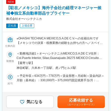
NEW
・政府機関・業界との関係構築
【駐在／メキシコ】海外子会社の経理マネージャー候
・危機管理
補◆独立系自動車部品サプライヤー
【経理】
株式会社オーハシテクニカ
◎経営管理
正社員
上場企業
・損益計算書、貸借対照表、キャッシュフロー管理、予算管理
・税務・法令遵守管理
・監査対応（内部監査・外部監査）
※OHASHI TECHNICA MEXICO,S.A.DE C.V.への在籍出向です
・四半期棚卸資産評価
【メキシコでの決算・税務業務の経験をお持ちの方へ／スペイン
仕事内容
語力を活かせる】
【営業】
◎チームマネジメント
＜勤務地詳細1＞オーハシテクニカMEXICO,S.A.DE C.V住所：
◆業務内容
・本体営業の指示と連携の下、営業チーム指導／監督による成果
Col.Puerto Interior, Silao,Guanajuato.36275 MEXICO Circuito
入社後、経理マネージャーとして当社の海外子会社（メキシコ）
勤務地
向上のためのマネジング業務
San Roque Poniente 263-D,受動喫煙対策：屋内全面禁煙＜勤務
【最寄り駅】
へ出向となります。
・目標設定や業績評価、教育によるチームメンバーのモチベーシ
地詳細2＞本社住所：東京都港区虎ノ門4-3-13 ヒューリック神谷
神谷町駅、六本木一丁目駅、虎ノ門ヒルズ駅
ョン向上
町ビル10F勤務地最寄駅：東京メトロ日比谷線／神谷町駅受動喫
1）月次決算、四半期決算、年度決算業務
・営業予算の管理
煙対策：屋内全面禁煙変更の範囲：会社の定める事業所
＜予定年収＞634万円～778万円＜賃金形態＞月給制＜賃金内訳＞
2）グループ子会社の月次経営管理、親会社への報告資料作成
◎営業戦略の立案／計画作成と実行
月額（基本給）：330,000円～375,000円固定残業手当/月：
3）仕訳伝票起票、点検
給与
・目標達成に向けたグループのマネジメント
79,200円～97,200円（固定残業時間30時間0分/月）超過した時間
4）税務申告書関連業務・税務対応
・チーム指導、顧客との関係構築による市場競争力向上
外労働の残業手当は追加支給＜月給＞409,200円～472,200円（一
5）現地経理スタッフの指導・育成
・東南アジア市場におけるビジネス成長促進のための新規顧客獲
律手当を含む）＜昇給有無＞有＜残業手当＞有＜給与補足＞■昇
得と既存顧客拡大
給：年1回（4月）■賞与：年2回（6月・12月）■別途対象者には専
応募依頼する
◆海外赴任期間の給与情報
気になる
・市場分析、レポート作成（市場動向、競合情報の定期的な分
門性資格手当を支給。（0円から30,000円）※上記は国内勤務時の
（エージェントサービス）
・想定年収：829万円から952万円
析）
給与情報です。海外赴任期間の給与は職務内容欄に記載。賃金は
・賃金形態：月給制
・本社との連携による製品・サービス改善や新商品の開発、マー