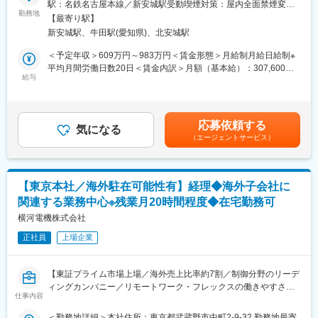
駅：名鉄名古屋本線／新安城駅受動喫煙対策：屋内全面禁煙変更
う環境
勤務地
の範囲：会社の定める事業所
■組織構成
【最寄り駅】
海外経理グループは現在6名で、20代~30代のメンバーが中心で
新安城駅、牛田駅(愛知県)、北安城駅
■募集背景
す。
事業の8割以上を海外売上が占め、グローバルでの事業運営がさら
＜予定年収＞609万円～983万円＜賃金形態＞月給制月給日給制※
に高度化・複雑化する中、各国の法令対応、国際税務、内部統
平均月間労働日数20日＜賃金内訳＞月額（基本給）：307,600円
■当社の魅力点：
制、IT化などを含めたグローバル財務体制の強化が必要となって
給与
～462,400円＜月給＞307,600円～462,400円＜昇給有無＞有＜残
当社は、1955年に石油資源開発株式会社法にもとづく特殊会社と
います。
業手当＞有＜給与補足＞※25年度賞与実績5.9ヵ月/年を含む※給与
して創立しました。石油業界でも上流となるE&Pを担い、蓄積し
今後の当社の中核を担う人材の採用です。
詳細は、能力・経験・年齢等を考慮の上、規程にて決定■昇給：年
てきた幅広い技術と知見で、半世紀にわたりエネルギーの安定供
1回（4月）■賞与：年2回（6月、12月）25年度賞与実績5.9ヵ月■
給に貢献しています。 国内ではすでにリーディングカンパニーと
応募依頼する
■職務概要
気になる
モデル年収：27歳/大卒/独身609万円40歳/院卒/配+子2/983万円賃
しての地位を確立しており、現在も米国等でE&Pを行っています
（エージェントサービス）
本社財務部にて、単体・連結決算業務をはじめ、財務・経理・税
金はあくまでも目安の金額であり、選考を通じて上下する可能性
が、今後はより海外事業を拡大するため、今回海外子会社向けの
務領域の業務に幅広く携わっていただきます。
があります。月給(月額)は固定手当を含めた表記です。
経理担当を増員します。
入社後は国内業務で基礎を固めたうえで、海外拠点へ出向の可能
変更の範囲：会社の定める業務
【東京本社／海外駐在可能性有】経理◆海外子会社に
性がございます
関連する業務中心※残業月20時間程度◆在宅勤務可
■具体的な業務内容
横河電機株式会社
進出国での取引、国際取引など今後さらに複雑化、かつ、世界情
正社員
上場企業
勢に応じて変化していく当社ビジネスにおいて、各種法令対応、
内部統制、IT化なども含めた財務・経理・税務業務に取り組んで
いただきます。
【東証プライム市場上場／海外売上比率約7割／制御分野のリーデ
ィングカンパニー／リモートワーク・フレックスの働きやすさ／
特に環境変化の激しいなかですので、どんな状況でも踏みとどま
仕事内容
業務効率向上と社員の豊かさ創造に向けた勤務制度も充実】
り自分で考えて適切に対処することが求められます。
＜勤務地詳細＞本社住所：東京都武蔵野市中町2-9-32 勤務地最寄