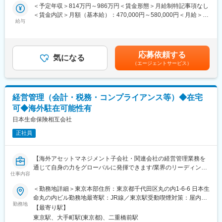
・米国を中心とする海外グループ会社の経理関連業務（業績管
どキャリア構築が可能です。
＜予定年収＞814万円～986万円＜賃金形態＞月給制特記事項なし
理・分析）
＜賃金内訳＞月額（基本給）：470,000円～580,000円＜月給＞
・新規海外拠点取得（M&A）等のプロジェクト案件の経理財務関
給与
470,000円～580,000円＜昇給有無＞有＜残業手当＞無＜給与補足
連業務に従事
＞※賃金はあくまでも目安の金額であり、選考を通じて上下する可
※将来的には米国等の海外事業所に駐在し、グループ各社の経理・
能性があります。※ご経験・ご年齢を考慮のうえ、当社規定に基づ
財務・管理・戦略業務等に取り組んでいただき、駐在から帰国後
き決定致します。ご経験次第では、非管理職層でのご入社の可能
応募依頼する
は本社等にて、経理財務業務での活躍を期待しています。
気になる
性も有ります。上記年収は管理職採用の場合です。■昇給：年1回
（エージェントサービス）
■賞与：年2回賃金はあくまでも目安の金額であり、選考を通じて
■配属部署
上下する可能性があります。月給(月額)は固定手当を含めた表記で
海外部は、海外グループ会社の管理や現地と協力した海外事業の
す。
戦略検討・立案を担っています。現地駐在員と連携しながら、毎
経営管理（会計・税務・コンプライアンス等）◆在宅
月の業績報告資料作成や予算資料等を作成し、社内への報告を行
可◆海外駐在可能性有
います。兼務メンバーも含めて約16名で構成されており、営業・
法務・総務・生産技術など各部門からのメンバーが集まる組織で
日本生命保険相互会社
す。
正社員
■語学について
日本勤務時は海外駐在員とのやり取りが中心となるため、日常的
【海外アセットマネジメント子会社・関連会社の経営管理業務を
に英語を使用する機会は多くありませんが、将来的には海外駐在
通じて自身の力をグローバルに発揮できます/業界のリーディング
を想定しているポジションのため、語学学校への通学支援（費用
仕事内容
カンパニー/将来的な海外勤務のキャリアパス有】
会社負担）や通信教育など、英語力向上に向けたサポート制度を
■職務概要
＜勤務地詳細＞東京本部住所：東京都千代田区丸の内1-6-6 日本生
整えています。
海外子会社・関連会社の経営管理業務 (うち、担当はアセットマネ
命丸の内ビル勤務地最寄駅：JR線／東京駅受動喫煙対策：屋内全
ジメント事業を営む海外子会社・関連会社)
勤務地
面禁煙変更の範囲：会社の定める事業所
■就業環境
【最寄り駅】
年間休日は122日、残業20時間程度を想定しています。フルフレ
東京駅、大手町駅(東京都)、二重橋前駅
■職務詳細