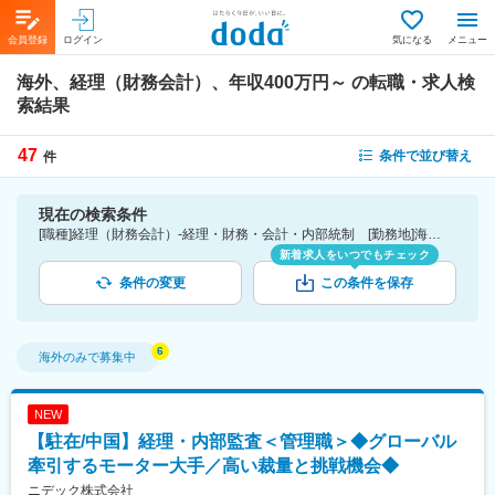
会員登録
ログイン
気になる
メニュー
海外、経理（財務会計）、年収400万円～
の転職・求人検
索結果
47
条件で並び替え
件
現在の検索条件
[職種]経理（財務会計）-経理・財務・会計・内部統制 [勤務地]海外 [年収]400万円～
新着求人をいつでもチェック
条件の変更
この条件を保存
海外
のみで募集中
NEW
【駐在/中国】経理・内部監査＜管理職＞◆グローバル
牽引するモーター大手／高い裁量と挑戦機会◆
ニデック株式会社