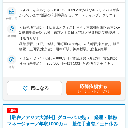
○所在地：Rojana Industrial Park, 44 Moo 9, Rojana Road, Thanu
Sub-district, U-thai District,Ayutthaya Province 13210, Thailand
～すべてを突破する～TOPPA!!!TOPPAN/多様なキャリアパスが広
がっています/創業の印刷事業から、マーケティング、クリエイテ
仕事内容
■仕事のやりがい
ィブ、ITとの融合事業が成長中～
タイ地区では年商1,000億円を超える規模で生産販売を行ってお
＜勤務地詳細1＞【秋葉原オフィス】住所：東京都台東区台東1-5-
り、近年主力のHDD用SPMモータに加え、水冷商材、空冷用FAN
■採用背景：海外子会社や海外合弁会社の設立が多数計画される
1 勤務地最寄駅：JR、東京メトロ日比谷線／秋葉原駅受動喫煙対
等事業の広がりを見せています。
中、経理会計実務経験に加えて海外ビジネス経験のある人材を増
勤務地
策：屋内喫煙可能場所あり＜勤務地詳細2＞トッパン小石川ビル住
【最寄り駅】
生産会社の経理として、タイ地区CFOの指示のもと一通りのこと
員したく、ご活躍いただける方を募集しています。
所：東京都文京区水道1－3－3 受動喫煙対策：屋内全面禁煙＜勤
秋葉原駅、江戸川橋駅、田町駅(東京都)、末広町駅(東京都)、飯田
が経験できることや、現地スタッフとのコミニュケーションによ
務地詳細3＞【トッパン芝浦ビル】住所：東京都港区芝浦3-19-26
橋駅、三田駅(東京都)、岩本町駅、神楽坂駅、芝浦ふ頭駅
る視野が広がることが魅力です。
■業務内容：入社後5年程度は、管轄する事業(本)部経理部にて経
トッパン芝浦ビル 勤務地最寄駅：JR線／田町駅受動喫煙対策：屋
理会計業務を担当いただきます。
内喫煙可能場所あり
＜予定年収＞400万円～800万円＜賃金形態＞月給制＜賃金内訳＞
■組織の特徴と期待する役割
その後、担当する海外子会社が決まった後には、国内からその会
月額（基本給）：233,500円～429,500円その他固定手当/月：
レポートラインはCFO・事業経理や工場長・社長です。
社をコントロールし(出張もあり)、海外赴任時には、経理会計税務
給与
20,500円＜月給＞254,000円～450,000円＜昇給有無＞有＜残業手
管掌のマネジメント人数は経理組織14名となります。
知識とともにコーポレート業務全般に力を発揮してもらう予定で
当＞有＜給与補足＞■ご経験・ご年齢を考慮し、同社規定に沿って
す。
給与を決定します。■賞与年2回賃金はあくまでも目安の金額であ
り、選考を通じて上下する可能性があります。月給(月額)は固定手
応募依頼する
◇社員紹介：
気になる
当を含めた表記です。
（エージェントサービス）
https://www.toppan.co.jp/recruit/shinsotsu/member/kakefuda.html
■キャリアプラン：同社は3つの事業部を軸に、非常に多様な事
業、サービスを展開しております。グループ会社・子会社も200
NEW
社以上あり、ローテーションも充実しておりますので多様なキャ
【駐在／アジア大洋州】グローバル拠点 経理・財務
リアプランが広がっています。
マネージャー／年収1000万～ 赴任手当有／土日休み