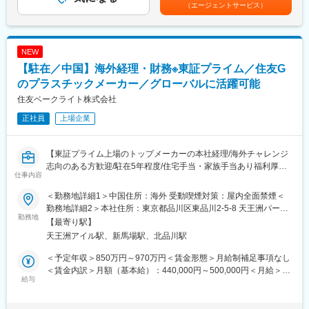
+賞与を含んでおります。※面接時にご経験を踏まえて、オファー
（エージェントサービス）
※上記における、いずれかの業務を担務していただきます。面接の
致しますので、ご経験や年齢によって変動する場合がございま
中でお話しをお聞きしていく中で、ご経験・ご経歴に応じたキャ
す。賃金はあくまでも目安の金額であり、選考を通じて上下する
リアプランを提案させていただければと思います。
可能性があります。月給(月額)は固定手当を含めた表記です。
NEW
【役割・ミッション】
【駐在／中国】海外経理・財務※東証プライム／住友G
駐在先においては、財務経理責任者として、予算、決算、税務、
資金繰り、監査対応などに対応して頂きます。現地マネージャー
のプラスチックメーカー／グローバルに活躍可能
やスタッフの管理も重要な仕事であり、会社運営の一翼を担って
住友ベークライト株式会社
いただくことになります。
正社員
上場企業
【直近の駐在実績】
現在15名が経理責任者及び担当者として海外拠点で活躍中です。
【東証プライム上場のトップメーカーの本社経理/海外チャレンジ
グローバルコース社員はほぼ全員が海外勤務のチャンスがあり、
志向のある方歓迎/駐在5年程度/住宅手当・家族手当あり福利厚生
日本法人の経理部で10年以上勤務する社員の８割超が海外赴任を
仕事内容
◎】
経験しております。キャリア採用社員は3年5カ月で海外赴任とな
った事例があります。
＜勤務地詳細1＞中国住所：海外 受動喫煙対策：屋内全面禁煙＜
■業務概要
勤務地詳細2＞本社住所：東京都品川区東品川2-5-8 天王洲パーク
入社後は本社 経理企画本部にて約3カ月の研修を受けた後、中国
勤務地
【駐在先・出向先候補】
サイドビル勤務地最寄駅：モノレール線／天王洲アイル駅受動喫
【最寄り駅】
広東省東莞の子会社にて5年程度、経理財務のマネジメントに取り
・Kintetsu World Express (U.S.A.), Inc.／Kintetsu World Express
煙対策：屋内全面禁煙変更の範囲：会社の定める事業所
天王洲アイル駅、新馬場駅、北品川駅
組んでいただきます。将来的には国内外の経理部門責任者やマネ
(Benelux) B.V.／KWE-Kintetsu World Express (S) Pte Ltd.／
ージャーとしてキャリアアップできる可能性があります。
Kintetsu World Express (Clark) Inc.／KWE-Kintetsu World
＜予定年収＞850万円～970万円＜賃金形態＞月給制補足事項なし
Express (Thailand) Co., Ltd.／Kintetsu World Express (Malaysia)
＜賃金内訳＞月額（基本給）：440,000円～500,000円＜月給＞
■業務詳細
給与
Sdn. Bhd.／Kintetsu World Express (India) Pvt. Ltd.／Kintetsu
440,000円～500,000円＜昇給有無＞有＜残業手当＞有＜給与補足
・制度決算（個別・連結）や税務（申告・税制改正対応・調査対
World Express (China) Co., Ltd.
＞※ご本人様のスキル・経験に応じて当社規定により決定いたしま
応）の推進
■勤務地：米州（USA）／欧州（オランダ）／東南アジア（シンガ
す。■賞与あり賃金はあくまでも目安の金額であり、選考を通じて