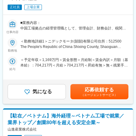
正社員
上場企業
■業務内容：
中国工場拠点の経理管理職として、管理会計、財務会計、税関等
仕事内容
各局対応、社内改善管理に従事いただきます。
＜勤務地詳細1＞ニデックモータ(韶韶)有限公司住所：512500
＜業務詳細＞
The People's Republic of China Shixing County, Shaoguan
1.事業計画から割り付けられた利益額の達成実現に向けて他部門
勤務地
City,Guangdong Prov.受動喫煙対策：屋内全面禁煙＜勤務地詳細2
へ情報提供、助言、促しを行う 35%
＞ニデックモータ(東莞)有限公司住所：Dongguan City,
＜予定年収＞1,169万円＜賃金形態＞月給制＜賃金内訳＞月額（基
2.短期、中期の計画の策定 10%
Guangdong Prov. 3rd.Industrial Zone, Gaolong Road, Gaobu
本給）：704,217円＜月給＞704,217円＜昇給有無＞無＜残業手当
3.会社運営に関わる重要な各種仕組みを整備・調整する 10%
Town受動喫煙対策：屋内全面禁煙
給与
＞無＜給与補足＞※想定年収は評価中位の場合です。■昇給年1回(4
4.税務その他の突発案件の解決 10％ 5.関連会社(ニデックモータ
月)、賞与年2回(7・12月) ※昇給・賞与評価は「職務」や「成果
（韶関）有限公司)業務 35％
と行動」を相対評価により決定。賃金はあくまでも目安の金額で
あり、選考を通じて上下する可能性があります。月給(月額)は固定
■勤務先について
応募依頼する
気になる
手当を含めた表記です。
雇用はニデック株式会社ですが、以下いずれかへ出向での業務と
（エージェントサービス）
なります。
〇ニデックモータ（韶関）株式会社＜事業内容：パソコン周辺機
器用DCモータの製造及び精密モータ用部品の製造/所在地：
【駐在／ベトナム】海外経理～ベトナム工場で就業／
HuangHuaYuan Industrial Zone, Shixing County, Shaoguan City,
Guangdong Prov., 512500 The People's Republic of China＞
業界トップ／創業80年を超える安定企業～
山進産業株式会社
〇ニデックモータ（東莞）有限公司＜事業内容：パソコン周辺機