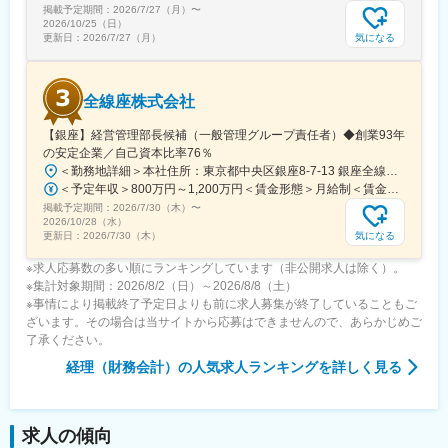
掲載予定期間：
2026/7/27（月）
〜
2026/10/25（日）
気になる
更新日：
2026/7/27（月）
全線座株式会社
【銀座】経営管理部長候補（一般管理グループ責任者）◆創業93年
の安定企業／自己資本比率76％
＜勤務地詳細＞本社住所：東京都中央区銀座8-7-13 銀座全線座ビルB1受動喫煙対策：屋内喫煙可能場所あり変更の範囲：会社の定める事業所
＜予定年収＞800万円～1,200万円＜賃金形態＞月給制＜賃金内訳＞月額（基本給）：500,000円～750,000円＜月給＞500,000円～750,000円＜昇給有無＞有＜残業手当＞有＜給与補足＞■賞与：年2回 管理監督者として採用するため、時間外勤務手当の支給対象外（法令に基づく深夜勤務手当等を除く）■昇給：年1回賃金はあくまでも目安の金額であり、選考を通じて上下する可能性があります。月給(月額)は固定手当を含めた表記です。
掲載予定期間：
2026/7/30（木）
〜
2026/10/28（水）
気になる
更新日：
2026/7/30（木）
※求人応募数の多い順にランキングしています（非公開求人は除く）。
※集計対象期間：2026/8/2（日）～2026/8/8（土）
※事情により掲載終了予定日よりも前に求人募集が終了していることもご
ざいます。その場合は当サイトから応募はできませんので、あらかじめご
了承ください。
経理（財務会計）
の人気求人ランキングを詳しく見る
求人の傾向