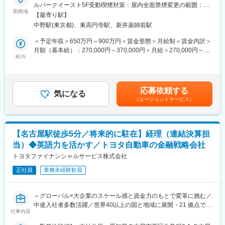
・月次決算、四半期決算、年度決算業務
ルパークイースト5F受動喫煙対策：屋内全面禁煙変更の範囲：会
ーです。
・親会社への報告資料作成
勤務地
社の定める場所（海外・テレワークを含む）
◇「やりがいがある仕事」と「自由な社風」で高い定着率と従業
【最寄り駅】
・仕分伝票起票、点検
員満足度を誇ります。
中野駅(東京都)、東高円寺駅、新井薬師前駅
・税務申告関連業務・税務対応
・監査法人対応
＜予定年収＞650万円～900万円＜賃金形態＞月給制＜賃金内訳＞
■当社の主力製品：
※一部、人事・総務にかかる業務が発生する可能性あり
月額（基本給）：270,000円～370,000円＜月給＞270,000円～
自動車用成形天井、ダッシュインシュレーター、サンシェード、
※将来的に当社子会社（海外・国内）に在籍出向いただき経理業務
給与
370,000円＜昇給有無＞有＜残業手当＞有＜給与補足＞※ご経験・
ドアトリム、ルーフサイレンサー、フロアサイレンサー、パッケ
を担当いただく可能性がございます。
スキル等を考慮し決定いたします。※特別褒賞金：年3回（3月・6
ージトレイ、デッキサイドトリム 他
月・12月）：通常賞与とは別に、会社業績に応じて手当を支給。
■当社について：
前年度実績：年額60万円賃金はあくまでも目安の金額であり、選
■今後の展望：
応募依頼する
当社は1956年の創立以来、日本におけるアニメーションのパイオ
気になる
考を通じて上下する可能性があります。月給(月額)は固定手当を含
NV（防音部品）も手掛ける当社では、EV車に対応した、走行音
（エージェントサービス）
ニアとして、60年以上の長きに渡りアニメーション製作の第1線
めた表記です。
を防止する事のできる部品など業界の動向に合わせて変化をして
で作品を製作してまいりました。
います。
コンテンツ数は、劇場作品269本、テレビ作品238本、総話数にし
て13,335話※という、日本最多級、世界有数の規模です。（※2024
変更の範囲：全ての業務への配置転換の可能性あり
【名古屋駅徒歩5分／将来的に駐在】経理（連結決算担
年6月末現在）
当）◆英語力を活かす／トヨタ自動車の金融戦略会社
現在、日本のアニメーションは世界各国で劇場公開・放送・配信
され高い人気を集めています。海外で当社作品を通じて友好の輪
トヨタファイナンシャルサービス株式会社
が広がることも少なくありません。
正社員
業種未経験歓迎
更に、近年のデジタル技術の進化により、国内外でコンテンツの
活用機会は飛躍的に伸びています。当社が誇るコンテンツが真価
を発揮するのは、正にこれからです。
～グローバル×大企業のスケール感と資金力のもとで変革に挑む／
中途入社者多数活躍／世界40以上の国と地域に展開・21 拠点で駐
変更の範囲：会社の定める業務
仕事内容
在員が勤務（本社社員の30%が海外赴任中）～