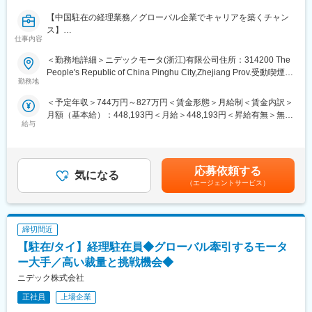
〇事業内容：パソコン周辺機器用DCモータの製造及び精密モータ
【中国駐在の経理業務／グローバル企業でキャリアを築くチャン
用部品の製造
ス】
〇所在地：HuangHuaYuan Industrial Zone, Shixing County,
仕事内容
■業務内容：
Shaoguan City, Guangdong Prov., 512500 The People's Republic
本社と連携し、拠点担当として経理業務を行います。（現地通訳
of China
＜勤務地詳細＞ニデックモータ(浙江)有限公司住所：314200 The
あり）
People's Republic of China Pinghu City,Zhejiang Prov.受動喫煙対
本社方針・社長方針を数値化し、拠点運営へ落とし込みます。拠
■仕事のやりがい
勤務地
策：屋内全面禁煙変更の範囲：会社の定める事業所
点KPIの達成状況確認のみならず、自身で活動的に生産側等にも介
生産会社の経理として、ものづくりの現場に触れながら一通りの
＜予定年収＞744万円～827万円＜賃金形態＞月給制＜賃金内訳＞
入をし、軌道修正のフォローまで担います。
経理業務が経験できます。
月額（基本給）：448,193円＜月給＞448,193円＜昇給有無＞無＜
本工場では１つの製品カテゴリのビジネスを一手に引き受けてお
現地スタッフとのコミニュケーションにより考え方、価値観、視
給与
残業手当＞有＜給与補足＞※上記年収に加え残業が発生分の支給も
り、本ビジネス全般の収益・財務・税務管理を行うことになりま
野が広がります。
ございます。※想定年収は評価中位の場合です。■昇給年1回(4
す。
国内経理から、海外へ手を広げてキャリアを築きたい方にはとて
月)、賞与年2回(7・12月) ※昇給・賞与評価は「職務」や「成果
※経理のルーティン実務対応はローカルスタッフが対応します。
もマッチする業務です。
と行動」を相対評価により決定。賃金はあくまでも目安の金額で
管理会計、財務会計にとどまらず、総務、監査対応等、次第に裁
応募依頼する
気になる
あり、選考を通じて上下する可能性があります。月給(月額)は固定
＜詳細＞
量をひろげてはたらくことができます。
（エージェントサービス）
手当を含めた表記です。
1.事業計画から割り付けられた利益額の達成実現に向けて他部門
本社事業経理部と連日コミュニケーションをとる時間があり、業
へ情報提供、助言、促しを行う 40%
務/私生活に関わらず悩み事やトラブルに関するシェアをすること
2.短期、中期の計画の策定 15%
ができます。
締切間近
3.会社運営に関わる重要な各種仕組みを整備・調整する 20%
4.税務業務に関する起案、上申を行う 15%
■組織の特徴と期待する役割
【駐在/タイ】経理駐在員◆グローバル牽引するモータ
5.資金業務に関する起案、上申、運営を行う 10%
海外拠点（ニデックモータ（韶関）株式会社）における管理会
ー大手／高い裁量と挑戦機会◆
計、財務会計を担っていただきます。
ニデック株式会社
※雇用はニデック株式会社ですが、以下へ出向での業務となりま
管掌範囲としては配属先1拠点の経理組織（5部門 約70名）となり
す。
ます。
正社員
上場企業
〇出向先：ニデックモータ(浙江)有限公司