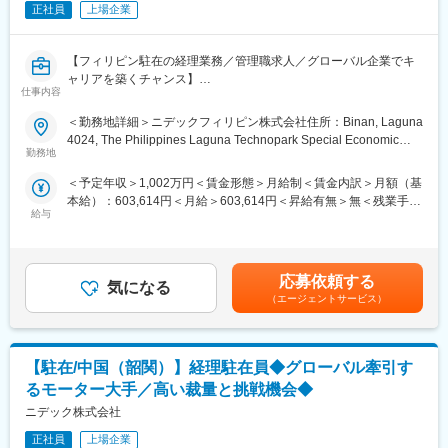
経理担当としては現在60代の方1名が対応しており、その方の業
正社員
上場企業
務を引継ぐ形となりますので、基本的に1名で経理業務全般を担っ
ていただきます。
【フィリピン駐在の経理業務／管理職求人／グローバル企業でキ
■働き方
ャリアを築くチャンス】
仕事内容
・残業時間：通常時で10時間程度、繁忙期で20時間程度です。
■業務内容：
・年休：112日＋有給休暇です。月1回程度土曜日出勤がございま
■業務内容：
＜勤務地詳細＞ニデックフィリピン株式会社住所：Binan, Laguna
すが、有給を使って休みにしてもOKです。
本社と連携し、拠点担当として経理業務を行います。
4024, The Philippines Laguna Technopark Special Economic
本社方針・社長方針を数値化し、拠点運営へ落とし込みます。拠
勤務地
Zone受動喫煙対策：屋内全面禁煙
■当社の強み
点KPIの達成状況確認のみならず、自身で活動的に生産側等にも介
＜予定年収＞1,002万円＜賃金形態＞月給制＜賃金内訳＞月額（基
半導体を量産する装置をはじめ、自動車／自転車／建築材など都
入をし、軌道修正のフォローまで担います。
本給）：603,614円＜月給＞603,614円＜昇給有無＞無＜残業手当
市生活を支える様々なところで活かされているＹＡＭＣＯグルー
その他、守りの機能としての経理財務体制についても進めます
給与
＞有＜給与補足＞■想定年収は評価中位の場合です。■昇給年1回(4
プのステンレスをはじめとする特殊鋼。
（税務の適正化や、監査対応など）。
月)、賞与年2回(7・12月) ※昇給・賞与評価は「職務」や「成果
また、電気・水素自動車／太陽光発電などの再生エネルギーや航
※経理のルーティン実務対応はローカルスタッフが対応します。
と行動」を相対評価により決定。賃金はあくまでも目安の金額で
空宇宙開発など、次世代を豊かにする製品やシステムにも使われ
あり、選考を通じて上下する可能性があります。月給(月額)は固定
ています。
＜詳細＞
応募依頼する
気になる
手当を含めた表記です。
このように、ステンレスをはじめとする特殊鋼は人々の暮らしを
1.事業計画から割り付けられた利益額の達成実現に向けて他部門
（エージェントサービス）
守り、未来を広げる可能性そのものです
へ情報提供、助言、促しを行う 50%
当社は、グループ企業としてのシナジー効果を生かしながら、唯
2.短期、中期の計画の策定 15%
一無二のソリューションをご提供しています。
3.会社運営に関わる重要な各種仕組みを整備・調整する 15%
【駐在/中国（韶関）】経理駐在員◆グローバル牽引す
4.税務業務に関する起案、上申を行う 10%
変更の範囲：会社の定める業務
5.資金業務に関する起案、上申、運営を行う 10%
るモーター大手／高い裁量と挑戦機会◆
ニデック株式会社
※雇用はニデック株式会社ですが、以下へ出向での業務となりま
す。
正社員
上場企業