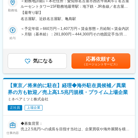
＜勤務地詳細1＞本社住所：愛知県名古屋市西区牛島町6-1 名古屋
■募集背景
ルーセントタワー15F勤務地最寄駅：地下鉄・JR各線／名古屋駅
トヨタ自動車の金融統括会社である当社。トヨタ自動車が自動車
勤務地
受動喫煙対策：敷地内喫煙可能場所あり＜勤務地詳細2＞駐在先／
【最寄り駅】
を製造・販売する先では、トヨタの販売店でお客様が自動車を購
海外住所：アメリカ（プレーノ）、カナダ（トロント）、イギリ
名古屋駅、近鉄名古屋駅、亀島駅
入しやすいようトヨタファイナンスがローンやリースといった金
ス（ロンドン）、ドイツ（ケルン）、中国（北京） 受動喫煙対
融サービスを開発し提供しており、それらを当社が統括していま
策：屋内全面禁煙変更の範囲：会社の定める事業所（リモートワ
＜予定年収＞660万円～1,407万円＜賃金形態＞月給制＜賃金内訳
す。
ーク含む）
＞月額（基本給）：281,800円～444,300円その他固定手当/月：
世界でのトヨタGの販売台数が増えるにつれ、当社金融ビジネス
給与
8,000円＜月給＞289,800円～452,300円＜昇給有無＞有＜残業手
も拡大し続けています。現地法人を日本から統括する当社とし
当＞有＜給与補足＞■賞与:年2回【年収例】・20代後半：月給
て、経理や財務面を強化すべく積極的に採用を行っています。
315,800円、年収760万円（残業30H込）・30代中盤：月給
434,300円、年収1,064万円（残業30H込）・30代後半：月給
応募依頼する
■業務内容
気になる
620,000円、年収1,407万円※給与詳細は経験・能力・前職給与等
（エージェントサービス）
以下業務を時期毎に担当いただきます。
を踏まえて決定賃金はあくまでも目安の金額であり、選考を通じ
て上下する可能性があります。月給(月額)は固定手当を含めた表記
・トヨタ自動車の連結決算のサポート
です。
・当社連結決算
【東京／将来的に駐在】経理◆海外駐在員候補／異業
・連結PKG提出に関する子会社へのサポート
界の方も歓迎／売上高1.5兆円規模・プライム上場企業
※将来的に海外赴任の可能性有（社員の30%が海外赴任中）。国内
ミネベアミツミ株式会社
でのご活躍が認められた方は、入社3～5年後を目安に海外に赴任
正社員
上場企業
しています。
■組織構成
◆募集背景：
経理部 経理G 連結T：8名（管理職1名、係長級3名、担当職2名、
売上2.5兆円への成長を目指す当社は、企業買収や海外展開を積極
出向者、派遣）
仕事内容
的に行っております。海外駐在の経験を活かし、早期にグローバ