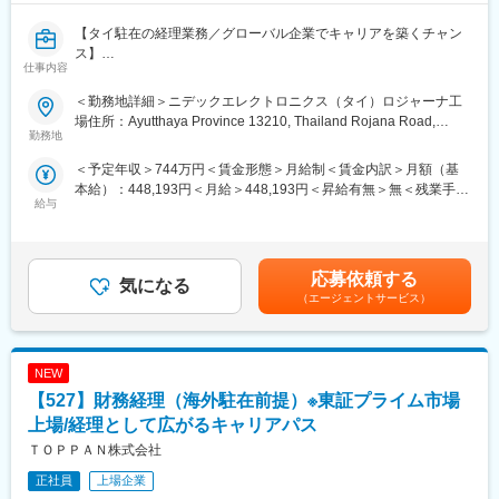
〇事業内容：HDD用スピンドルモータの製造及び精密モータ用部
変更の範囲：会社の定める業務
品の製造
【タイ駐在の経理業務／グローバル企業でキャリアを築くチャン
〇所在地：The Cross of Huanbei Second Road N.and Pinghu
ス】
仕事内容
Dadao Highway E., Pinghu Economic Development Zone, Pinghu
■業務内容：
City, Zhejiang Prov., 314200 The People's Republic of China
本社と連携し、拠点担当として経理業務を行います。
＜勤務地詳細＞ニデックエレクトロニクス（タイ）ロジャーナ工
本社方針・社長方針を数値化し、拠点運営へ落とし込みます。拠
場住所：Ayutthaya Province 13210, Thailand Rojana Road,
■仕事のやりがい
点KPIの達成状況確認のみならず、自身で活動的に生産側等にも介
勤務地
Thanu Sub-district, U-thai District受動喫煙対策：屋内全面禁煙
生産会社の経理として、ものづくりの現場に触れながら一通りの
入をし、軌道修正のフォローまで担います。
＜予定年収＞744万円＜賃金形態＞月給制＜賃金内訳＞月額（基
経理業務が経験できます。
本工場では１つの製品カテゴリのビジネスを一手に引き受けてお
本給）：448,193円＜月給＞448,193円＜昇給有無＞無＜残業手当
国内経理から、海外へ手を広げてキャリアを築きたい方にはとて
り、本ビジネス全般の収益・財務・税務管理を行うことになりま
給与
＞有＜給与補足＞※上記年収に加え残業が発生分の支給もございま
もマッチする業務です。
す。
す。※想定年収は評価中位の場合です。■昇給年1回(4月)、賞与年2
管理会計、財務会計にとどまらず、総務、監査対応等、次第に裁
※経理のルーティン実務対応はローカルスタッフが対応します。
回(7・12月) ※昇給・賞与評価は「職務」や「成果と行動」を相
量をひろげてはたらくことができます。
対評価により決定。賃金はあくまでも目安の金額であり、選考を
本社事業経理部と連日コミュニケーションをとる時間があり、業
1.複数拠点に跨る新規事業の管理会計および原価計算 34%
応募依頼する
気になる
通じて上下する可能性があります。月給(月額)は固定手当を含めた
務/私生活に関わらず悩み事やトラブルに関するシェアをすること
2.SAPシステムにおける原価管理と原価計算の最適化 33%
（エージェントサービス）
表記です。
ができます。
3.利益計画達成に向けた他部門へ情報提供、助言、促し 33%
■組織の特徴と期待する役割
※雇用はニデック株式会社ですが、以下へ出向での業務となりま
海外拠点（ニデックモータ（韶関）株式会社）における管理会
NEW
す。
計、財務会計を担っていただきます。
〇出向先：ニデックエレクトロニクス（タイランド）株式会社出
【527】財務経理（海外駐在前提）※東証プライム市場
管掌範囲としては配属先1拠点の経理組織（5部門 約70名）となり
向
上場/経理として広がるキャリアパス
ます。
○事業内容：AI サーバー向け冷却液分配装置（CDU：Coolant
ＴＯＰＰＡＮ株式会社
Distribution Unit）及びコールドプレート（プロセッサーの金属冷
変更の範囲：会社の定める業務
却板）やクイックカップリング（配水管接続部品）などの周辺部
正社員
上場企業
品