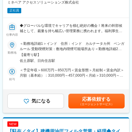
■産前産後・育児休業の取得状況
ミネベア アクセスソリューションズ株式会社
2019年度：産後前後休業取得者数 93名、育児休業取得者数 342
正社員
名（男性：155名）
2018年度：産後前後休業取得者数 79名、育児休業取得者数 363
名（男性：197名）
◆グローバルな環境でキャリアを積む絶好の機会！将来の幹部候
補として、裁量を持ち幅広い管理業務に携われます。福利厚生も
■企業について：
仕事内容
充実し、働きやすい環境が整っています◆
2023年10月より持株会社体制への移行に伴い、当社は「TOPPA
Ｎ株式会社」として、新たなスタートを切りました。旧凸版印刷
＜勤務地詳細1＞インド 住所：インド カルナータカ州 ベンガ
■採用背景
株式会社の主要事業を継承した当社では、グループ会社一丸とな
ルール 受動喫煙対策：敷地内喫煙可能場所あり＜勤務地詳細2＞
・当社は10期連続で過去最高売上を更新中の、総合精密部品メー
勤務地
って取り組むシナジーの創出を牽引して参ります。ワールドワイ
ミネベアアクセスソリューションズタイ住所：Amata Nakorn
【最寄り駅】
カー「ミネベアミツミ」のグループ企業です。売り上げ拡大に伴
ドで社会課題を解決するリーディングカンパニーとして、変革と
Industrial Estate 700 受動喫煙対策：敷地内喫煙可能場所あり＜勤
佐土原駅、日向住吉駅
い、海外拠点の責任者候補を募集します。
深化を加速させ、経済的価値と社会的価値の創出に向けた取り組
務地詳細3＞本社住所：宮崎県宮崎市佐土原町下那珂3700 勤務地
配属後は拠点の責任者として就業していただく予定です。
みをスピードアップさせていきます。そして、より良い社会を創
最寄駅：佐土原駅受動喫煙対策：敷地内喫煙可能場所あり変更の
＜予定年収＞600万円～850万円＜賃金形態＞月給制＜賃金内訳＞
る一翼を担えるよう、ステークホルダーの皆さまと着実に前進
範囲：会社の定める事業所
月額（基本給）：310,000円～457,000円＜月給＞310,000円～
■拠点で期待する役割
給与
し、未来を拓き続けます。
457,000円＜昇給有無＞有＜残業手当＞有＜給与補足＞■上記は日
・制度会計に関する月次、年次決算業務
また、当社は最新IT技術を活用するデジタルイノベーション企業
本での給与／海外赴任後、1000万～を想定。 赴任先によって年
DIVA,SAP,その他連結関係資料の作成・確認
です。経済産業省と東京証券取引所が選定する「DX銘柄」に
収は変動します。■昇給：あり(1ヶ月あたり5,400円)■賞与：年2回
本社・事業部報告資料の作成・確認・報告
2021年より3年連続で選ばれ、デジタル化する社会のニーズに対
計5.8ヶ月分(前年度実績)、6.2ヶ月(今年度実績)賃金はあくまで
応募依頼する
自拠点の事業計画の作成および予実管理/見通し損益の作成
気になる
応しております。将来的には他部門へのジョブローテーションな
も目安の金額であり、選考を通じて上下する可能性があります。
（エージェントサービス）
・ナショナルスタッフメンバーの育成
どキャリア構築が可能です。
月給(月額)は固定手当を含めた表記です。
現地化の推進と業務の平準化
・管理領域全般のマネジメントと実務
・連結決算報告に関する正確性
NEW
・効率的な業務運営(数値整理)が進められるように改善(改革)
【駐在／タイ】建機用油圧フィルタ営業・経理◆タイ