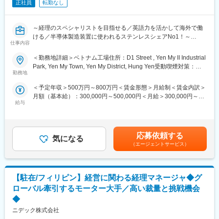
器用DCモータの製造及び精密モータ用部品の製造/所在地：
正社員
転勤なし
3rd.Industrial Zone, Gaolong Road, Gaobu Town, Dongguan City,
Guangdong Prov., 523273 The People's Republic of China＞
～経理のスペシャリストを目指せる／英語力を活かして海外で働
ける／半導体製造装置に使われるステンレスシェアNo1！～
■組織の特徴と期待する役割
仕事内容
◇工場では１つの製品カテゴリのビジネスを一手に引き受けてお
■業務内容
り、本ビジネス全般の収益・財務・税務管理を行うことになりま
＜勤務地詳細＞ベトナム工場住所：D1 Street , Yen My II Industrial
当社のベトナム工場に駐在し、管理部門全般（現地の経理／財務
す。業務の幅は広くなっています。
Park, Yen My Town, Yen My District, Hung Yen受動喫煙対策：そ
／決算処理）の管理をお任せいたします。
◇ルーチン業務は現地スタッフに任せ、改善等前向きな仕事にチ
勤務地
の他（現地法に則る）変更の範囲：無
10年以上はベトナムに住んでいただくことになりますので、ベト
ャレンジでいただけます。将来も拡大可能性のある生産拠点で
＜予定年収＞500万円～800万円＜賃金形態＞月給制＜賃金内訳＞
ナムで働きたい方／ベトナム駐在が可能な方からのご応募をお待
す。
月額（基本給）：300,000円～500,000円＜月給＞300,000円～
ちしております。
◇生産会社の経理責任者として一通りのことが経験可能です。現
給与
500,000円＜昇給有無＞有＜残業手当＞有＜給与補足＞※年齢・経
地スタッフとのコミニュケーションによる視野が広がります。
験などを考慮して決定します。※資格・スキル等に応じ、優遇しま
■業務詳細
す。■賞与：年2回（7月・12月）＋決算賞与 昨年度支給実績5~6
・予算管理（編成と実績比較、見込みの作成）
カ月以上■昇給：年1回（4月）賃金はあくまでも目安の金額であ
・原価管理（資材費、製造費、間接費の管理）の作成、取りまと
応募依頼する
気になる
り、選考を通じて上下する可能性があります。月給(月額)は固定手
め
（エージェントサービス）
当を含めた表記です。
・決算業務(月次決算、年次決算、税務申告)につき、ローカル社員
を指導しながら取りまとめ、報告
・経営管理資料（定例／非定例会議資料、見積作成への参画、資
【駐在/フィリピン】経営に関わる経理マネージャ◆グ
金繰り表等）の作成
ローバル牽引するモーター大手／高い裁量と挑戦機会
■組織構成／就業環境
◆
ベトナム工場は、日本人の工場長以外は現地の方が就業しており
ニデック株式会社
ます。工場長はフランクな方ですので、馴染みやすい方です。