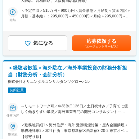
・想定される異動先とは、国内から海外グループ会社の経営管理
大阪駅、西梅田駅、大阪梅田駅(阪神線)
◇キャッシュマネジメントシステムを用いたグループファイナン
や企画業務を行う部署、海外グループ会社、NY・シンガポールな
ス（海外子会社含む）
＜予定年収＞515万円～900万円＜賃金形態＞月給制＜賃金内訳＞
どの地域統括会社、等があります。
◇銀行借入、社債発行
月額（基本給）：295,000円～450,000円＜月給＞295,000円～
◇プロジェクトファイナンス等の各種ファイナンス
給与
450,000円＜昇給有無＞有＜残業手当＞有＜給与補足＞■昇給：年
■特徴・魅力
◇輸出入・外国為替管理（銀行保証やLC取引、為替ヘッジにかか
1回（7月）※係長クラス以上は評価による洗い替え方式■賞与：年
・資産運用ニーズの高まりを背景に、アセットマネジメント市場
る業務、外貨送金等）
2回（6月、12月）記載金額は選考を通じて上下する可能性があり
の成長が期待されており、日本生命グループとしてもビジネスを
◇資産管理（遊休不動産等）
ます。賃金はあくまでも目安の金額であり、選考を通じて上下す
拡大している領域です。
応募依頼する
◇企業格付レビュー対応等
気になる
る可能性があります。月給(月額)は固定手当を含めた表記です。
・成長が見込めるフィールドで、自身の力をグローバルに発揮で
（エージェントサービス）
きます。
■組織構成
・子会社や関連会社の成長のために、現地経営陣等ともコミュニ
企画管理本部 財務部 財務戦略グループ：6名＋派遣社員1名
ケーションを取りながら、企画から業務推進迄幅広い領域に携わ
20代と30代が多く活躍する、コミュニケーションが活発で話しや
り様々な知識を得ることができるのも魅力です。
＜経験者歓迎＞海外駐在／海外事業投資の財務分析担
すい雰囲気の組織です。
当（財務分析・会計分析）
財務面より事業計画達成を支援し、また企業リスクを把握して財
・2023-2659G
務を健全に保つための提言を経営層に行います。
株式会社オリエンタルコンサルタンツグローバル
変更の範囲：会社の定める業務
契約社員
■仕事の進め方
これまでのご経験によって異なりますが、適正に応じて担当業務
の割当をさせていただきます。幅広い業務を担っていただき、最
～リモートワーク可／年間休日126日／土日祝休み／子育てに優
終的には財務戦略の立案等の業務にも携わっていただきたいと考
しく働きやすい環境／海外事業専門の開発コンサルタント～
えております。
仕事内容
【業務内容】
＜勤務地詳細1＞海外住所：海外 受動喫煙対策：屋内全面禁煙＜
■出張の有無
投資事業の拡大に伴い、投資案件の財務分析・事業性評価を担う
勤務地詳細2＞本社住所：東京都新宿区西新宿3-20-2 東京オペラ
金融機関との打ち合わせ等により、年に数回程度あり（日帰りメ
体制を強化します。経営企画室長のもとで実務担当者を補佐し、
勤務地
シティタワー9F受動喫煙対策：屋内全面禁煙変更の範囲：会社の
イン）
【最寄り駅】