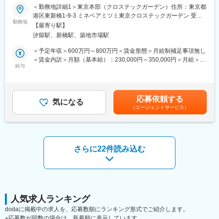
ルで活躍頂く、引いては将来的に経理部門を牽引頂く次世代リー
＜勤務地詳細1＞東京本部（クロステックガーデン）住所：東京都
■魅力
ダー候補を募集します。
港区東新橋1-9-3 ミネベアミツミ東京クロステックガーデン 受動
当グループは「モビリティサービスカンパニー」への変革を掲げ
勤務地
喫煙対策：屋内全面禁煙＜勤務地詳細2＞海外工場住所：アジア
ており、当社が担う販売金融領域においても、決済アプリの運営
【最寄り駅】
ご希望や適性に応じ、下記業務をご担当いただく想定です。
(タイ・中国・カンボジア・フィリピン) 受動喫煙対策：屋内全面
や連結子会社（商用車領域）・関連会社（愛車サブスクリプショ
汐留駅、新橋駅、築地市場駅
―決算業務（連結・単体）、開示資料作成
禁煙変更の範囲：会社の定める事業所（リモートワーク含む）
ンサービス）の設立など、新しい事業領域へチャレンジを続けて
―税務申告関連
＜予定年収＞600万円～800万円＜賃金形態＞月給制補足事項無し
います。世界規模の大手自動車メーカーやその支えとなっている
―企業買収にかかる企業結合会計・PPA・のれん評価等
＜賃金内訳＞月額（基本給）：230,000円～350,000円＜月給＞
企業に携われる大変貴重なポジションです。
―各種プロジェクトの推進
給与
230,000円～350,000円＜昇給有無＞有＜残業手当＞有＜給与補足
※全て、海外との連携が発生する可能性がございます
＞※上記はあくまで想定年収であり、ご経験／スキルを鑑みて決定
■当社の特徴
いたします。■昇給：年1回(4月)■賞与：年2回(6月、12月)賃金は
グローバル共通の重要課題を効率的に解決するための企画戦略／
早期に海外拠点へ駐在頂き、将来的には当社の中核を担う存在と
あくまでも目安の金額であり、選考を通じて上下する可能性があ
世界の金融ネットワークを統括するためのトヨタ自動車持株会
応募依頼する
して、グローバルにご活躍頂けることを期待しております。
気になる
ります。月給(月額)は固定手当を含めた表記です。
社。総資産22兆円、世界40以上の国・地域で自動車ローンやリー
（エージェントサービス）
スを中心とした自動車販売金融を展開。
＜経験できること＞
これまでの海外駐在経験を活かし、早々に海外でご活躍頂けま
■ビジネスモデル
す。
戦略・統括会社という位置付けで、長期的な視野・グループとし
※海外赴任先：主に東南アジア圏で考えてますが、他の地域（中華
さらに22件読み込む
ての一体感の醸成の観点から上流部分である企画戦略に特化した
圏・欧州・北中南米）になる可能性もあります。状況やご本人様
業務を遂行。
の希望を踏まえつつ決定します。
（１）自動車ローンやリースを中心とした自動車販売金融の展開
※赴任時期：入社から1年ほどで赴任頂くことを想定しておりま
（２）トヨタ自動車が戦略的に実施する各プロジェクト支援
す。ただし、当社の理解のキャッチアップの状況やM&Aによる経
例：KINTO／TOYOTA Wallet／トヨタ・ブロックチェーン・ラボ
営環境の変化などで前後する可能性がございます。
／トヨタMaaS「my route」、ウーブンシティ等
人気求人ランキング
＜部署構成について＞
dodaに掲載中の求人を、応募数順にランキング形式でご紹介します。
変更の範囲：会社の定める業務
東京本部の経理部としては総勢約40名おり、その中でも、（1）
※応募数が同数の場合は、新着順に表示しています。