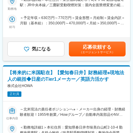
海外出向する場合は広範な部門を担当することもあります。
■業務概要：
駅：JR中央本線／三鷹駅受動喫煙対策：屋内全面禁煙変更の範
連結決算、開示資料作成、監査対応を担当しながら、海外子会社
勤務地
囲：会社が定める部署、グループ会社含む（リモートワーク含
※海外では複数領域を横断的に担当するため、裁量と影響力の大き
に関連する業務を中心にお任せします。英語を活用しながら国内
む）
いポジションです。
＜予定年収＞630万円～770万円＜賃金形態＞月給制＜賃金内訳＞
外の関係者と連携し、グループ全体の経理基盤を支える役割で
月額（基本給）：350,000円～470,000円＜月給＞350,000円～
す。将来的には海外出張や海外駐在の可能性もあり、国際経理や
■募集ポジションの魅力
給与
470,000円＜昇給有無＞有＜残業手当＞有＜給与補足＞※上記年収
グループ経営管理領域へキャリアを広げることができます。
・他社よりも担当領域が広く、自らの意識次第で経理の枠を超え
は目安となり、選考を通じて最終決定となります。■昇給：年1回
た成長が可能
■賞与：年2回（※直近実績：6.4ヶ月分）賃金はあくまでも目安の
■業務詳細：
・IFRS対応、国際税務など、国内では得にくい経験を積める
金額であり、選考を通じて上下する可能性があります。月給(月額)
・海外子会社の会計指導または応援（数週間または数カ月の出張
応募依頼する
・海外出向で管理部門責任者を目指せるキャリアパスもあります
気になる
は固定手当を含めた表記です。
を伴う場合があります。）
（エージェントサービス）
・買収した会社のPMI業務（不定期で、規模により数日～数カ月
■こんな方に向いています
の海外出張を伴う場合があります。）
・将来は海外で働きたいが、まずは国内で実力を磨きたい方
・海外子会社からの決算情報収集（四半期に1回のオンライン英語
・経理の専門性だけでなく、経営に近い視点を身につけたい方
【将来的に米国駐在】【愛知春日井】財務経理※現地法
会議、日々英語でのメールのやり取りがあります。）
・安定した企業基盤のもと、長期的なキャリアを描きたい方
・海外子会社の海外往査立会い（不定期）
人の統括◆日産のTier1メーカー／英語力活かす
※本社で実務を経験いただき、将来的には海外出張や駐在の可能性
株式会社HOWA
■働き方
があります。
・年休129日
正社員
・福利厚生や研修制度が充実
＜出張＞
・社宅・独身寮あり、福利厚生充実
国内：0回／年
～北米現法の責任者ポジションへ※・メーカー出身の経理・財務経
海外：2回／年
変更の範囲：募集の時点で想定なし
験者歓迎！1955年創業／Howグループ／自動車内装部品やNV部
仕事内容
品を中心とした自動車部品サプライヤー／国内外に生産拠点をも
■採用HP キャリア採用情報 - 採用サイト - 横河電機
つグローバル企業／退職金制度あり～
https://www.yokogawa.co.jp/recruit/careers
＜勤務地詳細1＞本社住所：愛知県春日井市味美白山町2-10-4 勤
■オフィス OFFICE TOUR
務地最寄駅：名鉄小牧線／味美駅受動喫煙対策：敷地内全面禁煙