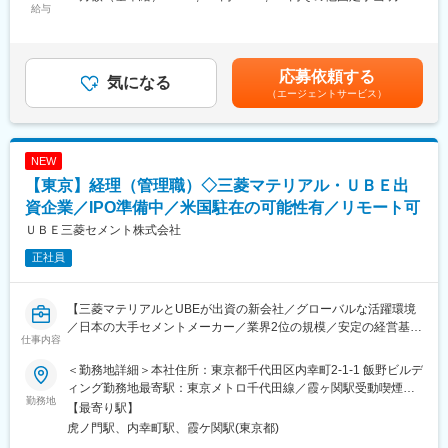
社をコントロールし(出張もあり)、海外赴任時には、経理会計税務
給与
20,500円＜月給＞254,000円～420,500円＜昇給有無＞有＜残業手
知識とともにマネジメント力を発揮してもらう(原則として管理職
■キャリアパス
当＞有＜給与補足＞■ご経験・ご年齢を考慮し、同社規定に沿って
として赴任)予定です。
海外子会社にて業務を経験した後、国内外での経理マネージャー
給与を決定します。■賞与年2回賃金はあくまでも目安の金額であ
◇社員紹介：
として幅広いキャリアを描けます。
り、選考を通じて上下する可能性があります。月給(月額)は固定手
応募依頼する
https://www.toppan.co.jp/recruit/shinsotsu/member/kakefuda.html
気になる
当を含めた表記です。
（エージェントサービス）
■同社について
■キャリアプラン：同社は3つの事業部を軸に、非常に多様な事
日本で最も歴史があるプラスチックメーカーです。
業、サービスを展開しております。グループ会社・子会社も200
「ベークライト」とは、プラスチックの中で最も古いフェノール
社以上あり、ローテーションも充実しておりますので多様なキャ
樹脂の商品名で、1911年に同社が日本で初めて工業化に成功しま
NEW
リアプランが広がっています。
した。海外拠点は関係会社等も含めると15カ国29ヶ所にのぼりま
【東京】経理（管理職）◇三菱マテリアル・ＵＢＥ出
す。また、販売面でもEME（半導体封止用エポキシ樹脂成形材
■企業について：
資企業／IPO準備中／米国駐在の可能性有／リモート可
料）などが世界でトップクラスのシェアを誇っています。
2023年10月より持株会社体制への移行に伴い、当社は「TOPPA
ＵＢＥ三菱セメント株式会社
Ｎ株式会社」として、新たなスタートを切りました。旧凸版印刷
変更の範囲：会社の定める業務
正社員
株式会社の主要事業を継承した当社では、グループ会社一丸とな
って取り組むシナジーの創出を牽引して参ります。ワールドワイ
ドで社会課題を解決するリーディングカンパニーとして、変革と
【三菱マテリアルとUBEが出資の新会社／グローバルな活躍環境
深化を加速させ、経済的価値と社会的価値の創出に向けた取り組
／日本の大手セメントメーカー／業界2位の規模／安定の経営基盤
みをスピードアップさせていきます。そして、より良い社会を創
仕事内容
／リモート可／退職金制度など福利厚生充実】
る一翼を担えるよう、ステークホルダーの皆さまと着実に前進
し、未来を拓き続けます。
＜勤務地詳細＞本社住所：東京都千代田区内幸町2-1-1 飯野ビルデ
■業務内容
また、当社は最新IT技術を活用するデジタルイノベーション企業
ィング勤務地最寄駅：東京メトロ千代田線／霞ヶ関駅受動喫煙対
海外部にて管理職としてご活躍いただける方を募集致します。ご
勤務地
です。経済産業省と東京証券取引所が選定する「DX銘柄」に
策：屋内全面禁煙変更の範囲：会社の定める事業所（リモートワ
【最寄り駅】
入社後まずは、下記業務をお任せしながら当社の理解を深めてい
2021年より3年連続で選ばれ、デジタル化する社会のニーズに対
ーク含む）
虎ノ門駅、内幸町駅、霞ケ関駅(東京都)
ただきます。
応しております。将来的には他部門へのジョブローテーションな