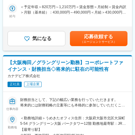
ックスタイム制度の活用やリモートワークは週2回程度可能で、柔
＜企画機能＞
＜予定年収＞820万円～1,210万円＜賃金形態＞月給制＜賃金内訳
軟な働き方ができます。
・各社の収支・財務情報や運用パフォーマンスの分析・モニタリ
＞月額（基本給）：430,000円～490,000円＜月給＞430,000円～
ング
給与
490,000円＜昇給有無＞有＜残業手当＞有＜給与補足＞■賞与実
■ポジション魅力
・各社の単年度計画や中期経営計画の策定支援
績：年2回（2024年度実績）賃金はあくまでも目安の金額であ
◇当社海外事業は成長事業との位置付けにあり、業務内容に成長
＜業務推進機能＞
り、選考を通じて上下する可能性があります。月給(月額)は固定手
戦略の立案等が含まれます。海外事業管理を通じて経理・法務・
・本社からのノウハウ移転に向けた支援(コンプライアンスやリス
当を含めた表記です。
技術（セメント・生コン）等多岐に亘る業務に関わることがで
応募依頼する
ク管理領域含む)
気になる
き、体系的に経営スキルを向上させることが出来ます。
（エージェントサービス）
◇インフラを支える為に不可欠な建築資材（セメント・生コン）
■組織概要
を社会に供給できる点で大きなやりがいがあります。経理・財務
・海外事業統括本部は、海外保険子会社・関連会社の経営管理や
視点による海外事業管理業務や、グループ会社との円滑なコミュ
ビジネスフォーラムの企画・運営を担う海外保険事業チーム（19
ニケーションを通じて、適宜・適時に状況・情報を把握すること
【大阪梅田／グラングリーン勤務】コーポレートファ
名）・オセアニア事業チーム（11名）・米州再保険事業チーム
を期待しています。
イナンス・財務担当◇将来的に駐在の可能性有
（10名）と、海外アセットマネジメント子会社・関連会社の経営
管理を担う海外アセットマネジメント事業チーム（13名）に分か
カナデビア株式会社
変更の範囲：会社の定める業務
れています。今回は、海外アセットマネジメント事業チームにて
正社員
上場企業
海外アセットマネジメント子会社・関連会社の経営管理等を統括
する課長のもと、課長を補佐しチームを牽引するポジションを募
集しております。
財務担当として、下記の幅広い業務を行っていただきます。
将来的には財務戦略の立案等にも本格的に参加していただくこと
■キャリアパス
仕事内容
を想定しており、財務戦略グループを統率するグループ長候補を
・数年は海外アセットマネジメント子会社・関連会社の経営管
目指していただきたいと考えております。
＜勤務地詳細＞うめきたオフィス住所：大阪府大阪市北区大深町
理・支援業務に従事した後、本人希望や適性、機能発揮状況等を
5-54 グラングリーン大阪 パークタワー12階 勤務地最寄駅：JR線
踏まえ、海外駐在も含めた海外事業部門等でのキャリアパスが想
<業務詳細>
勤務地
／大阪駅受動喫煙対策：屋内全面禁煙変更の範囲：会社の定める
定されます。
【最寄り駅】
◇資金予算の策定
事業所（リモートワーク含む）