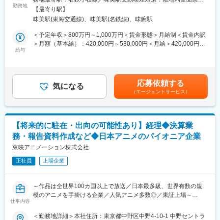
■業務内容：
https://www.yokogawa.co.jp/recruit/careers/environment/index.htm#na
勤務地
＜勤務地詳細2＞北米現地法人（ケンタッキー州）住所：海外 受
【最寄り駅】
ご入社後2年程度、本社の海外企画部にて、海外事業、海外現法の
company02
動喫煙対策：屋内全面禁煙変更の範囲：会社の定める事業所
味美駅(東海交通線)、味美駅(名鉄線)、味鋺駅
管理業務を
■talentbook 横河電機株式会社 | ロールモデル就活・転職サイト
行っていただきます。
タレントブック・ストーリー (talentbook）
＜予定年収＞800万円～1,000万円＜賃金形態＞月給制＜賃金内訳
その後、現財務部長の帰任のタイミングで、北米現地法人（ケン
https://www.talent-book.jp/yokogawa
＞月額（基本給）：420,000円～530,000円＜月給＞420,000円～
タッキー州）に赴任のうえ、現地法人の経理・財務業務全般の統
給与
530,000円＜昇給有無＞無＜残業手当＞無＜給与補足＞※経験やス
括をお任せします。
■やりがい：
キルを考慮して決定します。※海外赴任時：1,000万円～1,200万
※駐在期間：4～5年程度を想定（駐在条件は応相談）
・経理部連結決算課からのキャリアのスタートですが、将来的に
円■昇給：なし 賃金改定：年１回（４月）評価・業績に応じて実
は、本部内の他部門、海外関係会社なども含めた幅広いグローバ
施■賞与：年2回（7月・12月）賃金はあくまでも目安の金額であ
応募依頼する
■当社の強み：
ルなキャリア展開が可能です。
気になる
り、選考を通じて上下する可能性があります。月給(月額)は固定手
（エージェントサービス）
自動車内装部品の独立系サプライヤーとして、60年以上の歴史を
当を含めた表記です。
持つ当社。国内のあらゆる完成車メーカーの多様なニーズに対
■当社について：
し、高い技術力に的確に応えてきました。材料の開発から、設
当社は制御分野におけるグローバルカンパニーで関係会社が国内
計、製造までトータルプロデュースできるのが当社の強みです。
13社、海外115社あり、国内シェア・世界シェア共にトップクラ
【将来的に駐在・出向の可能性あり】経理◆決算業
サンシェードや成形天井、ダッシュインシュレーターは、業界ト
スを誇ります。取引企業数は1万社以上を超え、各業界のメーカー
務・報告資料作成など◆日本アニメのパイオニア企業
ップクラスのシェアを誇ります。その実績からここ10年では、一
や地方自治体、公共団体など幅広い分野で取引があり、モノづく
部品メーカーではなくシステムサプライヤーとしての地位も確立
東映アニメーション株式会社
りやインフラを支えております。
してきました。
正社員
上場企業
変更の範囲：会社の定める業務
■当社の特徴：
◇システムサプライヤー…当社は国内の殆どのカーメーカーと取
～作品は全世界100カ国以上で放送／日本最多級、世界有数の規
引のある独立系メーカーです。中でも日産自動車については内装
模のアニメを手掛ける企業／人気アニメ多数◎／東証上場～
全体を全責任をもって開発・生産するシステムサプライヤー認定
仕事内容
企業です。
■業務内容：
＜勤務地詳細＞本社住所：東京都中野区中野4-10-1 中野セントラ
◇日本先駆け…当社は成形天井を日本でいち早く開発したメーカ