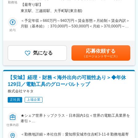
よく働きやすい環境／平均勤続年数14.7年】
勤務地
能場所あり変更の範囲：会社の定める事業所（リモートワーク含
の工場の近くに工場を持ちスピーディな対応が強み。非系列なの
【最寄り駅】
む）
で国内外どんな企業様とも取引させていただいています。
東京駅、三越前駅、大手町駅(東京都)
■業務内容：
・安定成長企業：同社は非上場ですが、社員持ち株制度があり安
・当社子会社（IFRSまたはUSGAAPの在外法人）の連結パッケー
＜予定年収＞660万円～940万円＜賃金形態＞月給制＜賃金内訳＞
定運用で一度も株価が下がったことはありません。グローバルを
ジの確認
月額（基本給）：370,000円～530,000円＜月給＞370,000円～
基軸に事業を安定成長させています。
・監査法人への対応（資料提出、会計方針や処理の説明など）
給与
530,000円＜昇給有無＞有＜残業手当＞有＜給与補足＞※ご経験ス
・フランクな社風：社長室に社長はおらず、同じフロアで仕事を
・海外にて事業を行う当社子会社の経理業務の一部請負（決算業
キルを鑑み算出します。※残業代含む。賃金はあくまでも目安の金
しています。社員交流の慰安旅行やレクリエーションもありま
務、会計方針検討、監査対応等）
額であり、選考を通じて上下する可能性があります。月給(月額)は
す。さん付けの文化が浸透していることや、デジタル化で社内コ
・当社/当社子会社及び連結決算に関する会計処理の立案、社内外
固定手当を含めた表記です。
ミュニケーションもスピーディ。フランクで接しやすい社員が多
応募依頼する
調整
気になる
いことが魅力です。
（エージェントサービス）
・当社における経費精算仕訳確認等の日常経理業務
変更の範囲：会社の定める業務
■業務の魅力：
・多様な経験を通じて専門性を深める
【安城】経理・財務＜海外出向の可能性あり＞◆年休
連結パッケージの確認、子会社の決算業務、会計方針の検討、監
129日／電動工具のグローバルトップ
査対応、連結決算のサポートなど、決算に係る幅広い業務に携わ
ることができます。また、経理部内でのローテーションにより、
株式会社マキタ
将来的には管理会計や財務といった関連分野での経験、あるいは
正社員
上場企業
管理職としてのキャリアアップも可能です。多様な業務経験を通
じて、経理・財務分野における包括的な専門性を高めることが可
能です。またご希望であれば海外駐在も可能性があります。
★シェア世界トップクラス・日本国内1位＜世界の電動工具業界を
・グローバルな環境でのキャリア構築
牽引＞
在外子会社の連結パッケージ確認や事業管理においては、海外の
仕事内容
★建築・園芸・清掃など多種多様な製品群でグローバル展開
事業拠点との連携や、IFRS等に基づいた実務経験を積むことがで
★年休129日／福利厚生充実・働き方◎
＜勤務地詳細＞本社住所：愛知県安城市住吉町3-11-8 勤務地最寄
きます。
★経理／財務／税務／内部統制まで担当領域が広くスキル向上叶