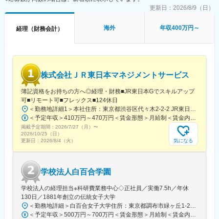
税務（2）決算・開示（3）会計、ほか各プロジェクト推進のチー
更新日：
2026/8/9（日）
ムで構成されています。
まずは、ご担当業務に応じチームに所属いただきますが、繁閑の
海外
年収400万円～
経理（財務会計）
状況によってはお互いのチームをフォローしあうこともあり、協
力的な風土でもあります。
◆同社の特徴・魅力：～世界最強の「相合」精密部品メーカーへ
～
株式会社ＪＲ東日本マネジメントサービス
◇総合精密部品メーカーとしての技術力
同社は、単なる「総合」ではなく、「相い合わせる」ことを重視
簿記資格をお持ちの方へ◎経理・財務■JR東日本Gでスキルアップ
し、自社保有技術を融合・活用して製品を新たに創出・進化させ
可■リモート可■フレックス■124休日
ています。2017年にミツミ電機と、2019年にユーシンと経営統合
＜勤務地詳細1＞本社住所：東京都渋谷区代々木2-2-2 JR東日本本社ビル9階受動喫煙対策：屋内全面禁煙＜勤務地詳細2＞東京都内オフィス住所：東京都23区内 受動喫煙対策：屋内全面禁煙変更の範囲：会社の定める事業所（リモートワーク含む）
し自律成長とM&Aの両輪で成長を続けており、M&Aにより、ベア
＜予定年収＞410万円～470万円＜賃金形態＞月給制＜賃金内訳＞月額（基本給）：240,000円～250,000円＜月給＞240,000円～250,000円＜昇給有無＞有＜残業手当＞有＜給与補足＞※想定年収には残業月20Hも含めています■昇給：年1回■賞与：年2回(合計3.0ヶ月程度)※総合職：計6.0ヶ月程度■モデル年収総合職（課長）900万円総合職（マネージャー）630万円総合職（主任）520万円エリア（課員）410万円賃金はあくまでも目安の金額であり、選考を通じて上下する可能性があります。月給(月額)は固定手当を含めた表記です。
リングから、モーター、センサー、半導体、無線技術、アクセス
掲載予定期間：
メカニズムと、他に類をみない幅広い事業ポートフォリオを構築
2026/7/27（月）
〜
2026/10/25（日）
しています。
気になる
更新日：
2026/8/4（火）
◇海外（グローバル）展開
当社は世界シェアNo.1の製品を多数有する国内屈指のグローバル
メーカーです。世界27ヶ国で93製造拠点を展開。グループ全体の
学校法人白百合学園
生産高に占める海外比率は約9割となります。
学校法人の経理担当※科研費業務中心◇正社員／実働7.5h／年休
変更の範囲：会社の定める業務
130日／1881年創立の伝統女子大学
＜勤務地詳細＞白百合女子大学住所：東京都調布市緑ヶ丘1-25 勤務地最寄駅：京王線／仙川駅受動喫煙対策：屋内全面禁煙変更の範囲：会社の定める事業所
＜予定年収＞500万円～700万円＜賃金形態＞月給制＜賃金内訳＞月額（基本給）：280,000円～430,000円＜月給＞280,000円～430,000円＜昇給有無＞有＜残業手当＞有＜給与補足＞※年齢・過去の経験に基づき、本学規定に合わせ決定【残業手当】有 /残業時間に応じて全額支給（※想定年収に含む）【各種手当】扶養手当/住宅手当/通勤手当 等【賞与】年2回（6月、12月）【昇給】年1回（4月）賃金はあくまでも目安の金額であり、選考を通じて上下する可能性があります。月給(月額)は固定手当を含めた表記です。