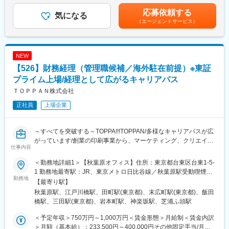
・本社および各子会社・工場の業績内容の把握と経理的サポート
ポール／フィリピン／タイ／マレーシア/インド）／東アジア（中
上下する可能性があります。月給(月額)は固定手当を含めた表記で
応募依頼する
・連結月次損益分析・報告、四半期決算分析、連結年次予算編成
気になる
国、香港）
す。
（エージェントサービス）
・主要設備投資案件の効果測定、経理所見作成
■事業内容：貨物利用運送事業（航空、海上、鉄道）など
・火災保険等のグローバルスキーム構築や内容見直し
・制度決算（Diva System10）、税務（TKC ASP1000R）、会計
変更の範囲：会社の定める業務
（OBIC7）の活用
NEW
・香港地区への出張（月2日程度）や近隣外勤対応
【526】財務経理（管理職候補／海外駐在前提）※東証
■組織構成
プライム上場/経理として広がるキャリアパス
経理部11名（部長1名、管理職2名、部員8名）、予算部6名（部長
ＴＯＰＰＡＮ株式会社
1名、管理職2名、部員3名）。本部全体でキャリア採用者も多数
正社員
上場企業
活躍しています。
■業務の魅力
～すべてを突破する～TOPPA!!!TOPPAN/多様なキャリアパスが広
経理業務を通じて企業活動の最終成果を導き出し、経営層や社外
がっています/創業の印刷事業から、マーケティング、クリエイテ
ステークホルダーへ財務情報をタイムリーに提供。国際会計基準
仕事内容
ィブ、ITとの融合事業が成長中/東証プライム上場～
や国際税務の知識も身につきます。
＜勤務地詳細1＞【秋葉原オフィス】住所：東京都台東区台東1-5-
■採用背景：海外子会社や海外合弁会社の設立が多数計画される
■教育体制
1 勤務地最寄駅：JR、東京メトロ日比谷線／秋葉原駅受動喫煙対
中、経理会計実務経験に加えて海外ビジネス経験のある人材を増
勤務地
本社での研修を経て現地赴任。業務ローテーションや先輩社員の
策：屋内喫煙可能場所あり＜勤務地詳細2＞トッパン小石川ビル住
【最寄り駅】
員したく、ご活躍いただける方を募集しています。
サポートも充実し、新たな知識を習得しやすい環境です。
所：東京都文京区水道1－3－3 受動喫煙対策：屋内全面禁煙＜勤
秋葉原駅、江戸川橋駅、田町駅(東京都)、末広町駅(東京都)、飯田
務地詳細3＞【トッパン芝浦ビル】住所：東京都港区芝浦3-19-26
橋駅、三田駅(東京都)、岩本町駅、神楽坂駅、芝浦ふ頭駅
■業務内容：入社後1～2年間は、管轄する事業(本)部経理部にて、
■就業環境
トッパン芝浦ビル 勤務地最寄駅：JR線／田町駅受動喫煙対策：屋
管理職(候補)として海外関連の経理会計業務を管理いただきます。
フレックスタイム制度、独身寮・社宅あり。繁忙期以外は月20時
内喫煙可能場所あり
＜予定年収＞750万円～1,000万円＜賃金形態＞月給制＜賃金内訳
その後、担当する海外子会社が決まった後には、国内からその会
間程度の残業です。
＞月額（基本給）：233,500円～400,000円その他固定手当/月：