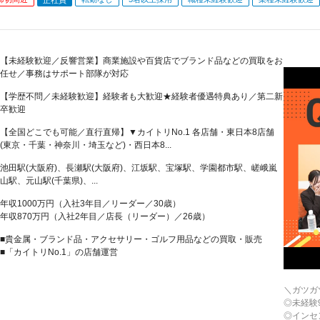
【未経験歓迎／反響営業】商業施設や百貨店でブランド品などの買取をお
任せ／事務はサポート部隊が対応
【学歴不問／未経験歓迎】経験者も大歓迎★経験者優遇特典あり／第二新
卒歓迎
【全国どこでも可能／直行直帰】▼カイトリNo.1 各店舗・東日本8店舗
(東京・千葉・神奈川・埼玉など)・西日本8...
池田駅(大阪府)、長瀬駅(大阪府)、江坂駅、宝塚駅、学園都市駅、嵯峨嵐
山駅、元山駅(千葉県)、...
年収1000万円（入社3年目／リーダー／30歳）
年収870万円（入社2年目／店長（リーダー）／26歳）
■貴金属・ブランド品・アクセサリー・ゴルフ用品などの買取・販売
■「カイトリNo.1」の店舗運営
＼ガツガ
◎未経験
◎インセ