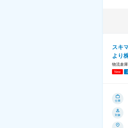
スキマ
より
物流倉庫
New
仕事
対象