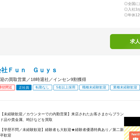
◎全国に
◎入社3
◎年休1
求人
会社Ｆｕｎ Ｇｕｙｓ
迎の買取営業／18時退社／インセン9割獲得
締切間近
転勤なし
5名以上採用
職種未経験歓迎
業種未経験歓迎
正社員
【未経験歓迎／カウンターでの内勤営業】来店されたお客さまからブラン
ド品や貴金属、時計などを買取
【学歴不問／未経験歓迎】経験者も大歓迎★経験者優遇特典あり／第二新
卒歓迎