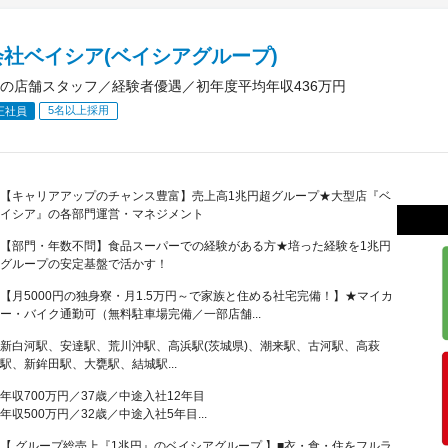
社ベイシア(ベイシアグループ)
の店舗スタッフ／経験者優遇／初年度平均年収436万円
5名以上採用
正社員
【キャリアアップのチャンス豊富】売上高1兆円超グループ★大型店『ベ
イシア』の各部門運営・マネジメント
【部門・年数不問】食品スーパーでの経験がある方★培った経験を1兆円
グループの安定基盤で活かす！
【月5000円の独身寮・月1.5万円～で家族と住める社宅完備！】★マイカ
ー・バイク通勤可（無料駐車場完備／一部店舗...
新白河駅、安達駅、荒川沖駅、高浜駅(茨城県)、潮来駅、古河駅、高萩
駅、新鉾田駅、大甕駅、結城駅...
年収700万円／37歳／中途入社12年目
年収500万円／32歳／中途入社5年目...
【 グループ総売上『1兆円』のベイシアグループ 】■衣・食・住をフルラ