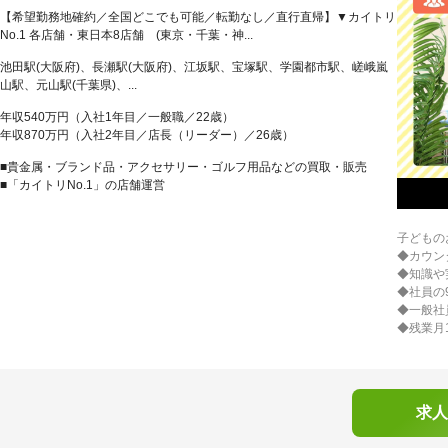
【希望勤務地確約／全国どこでも可能／転勤なし／直行直帰】▼カイトリ
No.1 各店舗・東日本8店舗 (東京・千葉・神...
池田駅(大阪府)、長瀬駅(大阪府)、江坂駅、宝塚駅、学園都市駅、嵯峨嵐
山駅、元山駅(千葉県)、...
年収540万円（入社1年目／一般職／22歳）
年収870万円（入社2年目／店長（リーダー）／26歳）
■貴金属・ブランド品・アクセサリー・ゴルフ用品などの買取・販売
■「カイトリNo.1」の店舗運営
子どもの
◆カウン
◆知識や
◆社員の
◆一般社
◆残業月
求人