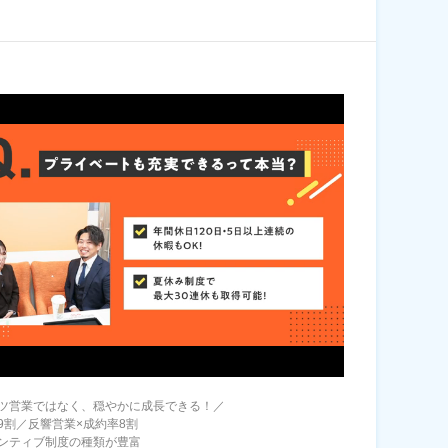
ツ営業ではなく、穏やかに成長できる！／
9割／反響営業×成約率8割
ンティブ制度の種類が豊富