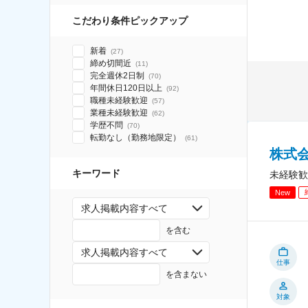
こだわり条件ピックアップ
新着
(
27
)
締め切間近
(
11
)
完全週休2日制
(
70
)
年間休日120日以上
(
92
)
職種未経験歓迎
(
57
)
業種未経験歓迎
(
62
)
学歴不問
(
70
)
転勤なし（勤務地限定）
(
61
)
株式
キーワード
未経験歓
New
求人掲載内容すべて
を含む
求人掲載内容すべて
仕事
を含まない
対象