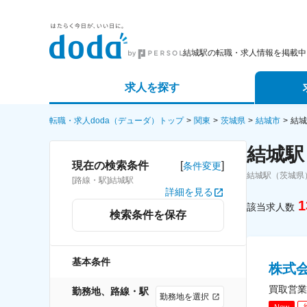
結城駅の転職・求人情報を掲載中
求人を探す
詳細条件から探す
エージェ
転職・求人doda（デューダ）トップ
関東
茨城県
結城市
結城
結城駅
新着求人から探す
スカウト
[
]
現在の検索条件
条件変更
結城駅（茨城県
[路線・駅]結城駅
求人特集から探す
パートナ
詳細を見る
1
該当求人数
検索条件を保存
基本条件
株式
買取営業
勤務地、路線・駅
勤務地を選択
New