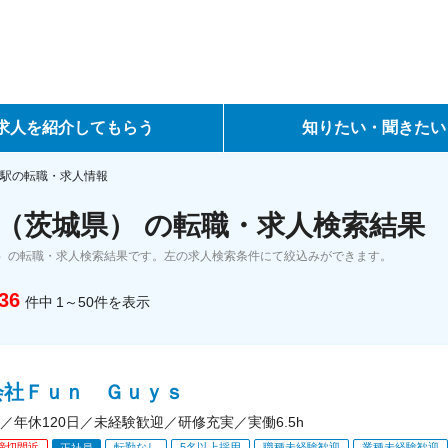
求人を紹介してもらう
知りたい・聞きたい
ントサービス
転職ノウハウ
駅の転職・求人情報
（茨城県） の転職・求人検索結果
サービス
データで見る転職
）の転職・求人検索結果です。左の求人検索条件にて絞込みができます。
ーエージェントサービス
コラム・インタビュー
36
件中
1～50
件
を表示
転職Q&A
会社Ｆｕｎ Ｇｕｙｓ
／年休120日／未経験歓迎／研修充実／実働6.5h
締切間近
転勤なし
5名以上採用
職種未経験歓迎
業種未経験歓迎
正社員