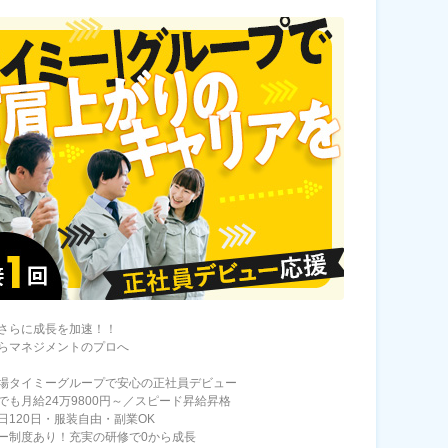
さらに成長を加速！！
らマネジメントのプロへ
場タイミーグループで安心の正社員デビュー
でも月給24万9800円～／スピード昇給昇格
日120日・服装自由・副業OK
ー制度あり！充実の研修で0から成長