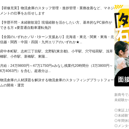
【研修充実】物流倉庫のスタッフ管理・進捗管理・業務改善など、マネジ
メントの仕事をお任せします
【学歴不問・未経験歓迎】現場経験を活かしたい方、基本的なPC操作が
できる方 ※要普通自動車運転免許
【全国のいずれか／U・Iターン支援あり】北海道・東北・関東・東海・北
信越・関西・中国・四国・九州エリアのいずれか★...
府中本町駅、志村三丁目駅、北野駅(東京都)、小平駅、穴守稲荷駅、浅草
橋駅、小作駅、新橋駅、東陽...
月給：24万9800円～47万1750円※みなし残業代20時間分（3万3800円～
6万4063円）を含む。超過分は...
物流倉庫の人材課題を解決する物流倉庫のスタッフィングプラットフォー
ムの開発・運営
新商号で
未経験か
◎東証上
◎未経験
◎年間休
◎メンタ