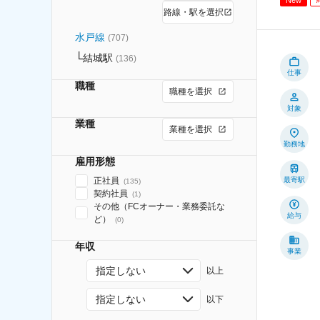
路線・駅を選択
水戸線
(
707
)
結城駅
(
136
)
仕事
職種
職種を選択
対象
業種
業種を選択
勤務地
雇用形態
正社員
最寄駅
(
135
)
契約社員
(
1
)
その他（FCオーナー・業務委託な
給与
ど）
(
0
)
年収
事業
指定しない
以上
指定しない
以下