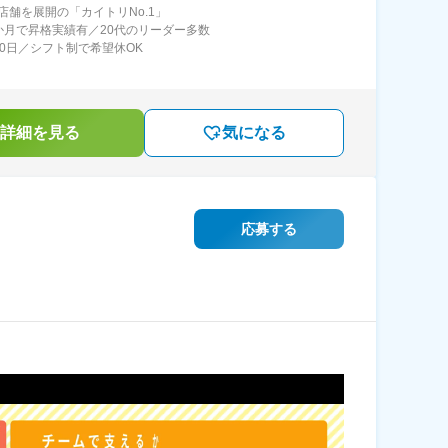
店舗を展開の「カイトリNo.1」
か月で昇格実績有／20代のリーダー多数
20日／シフト制で希望休OK
詳細を見る
気になる
応募する