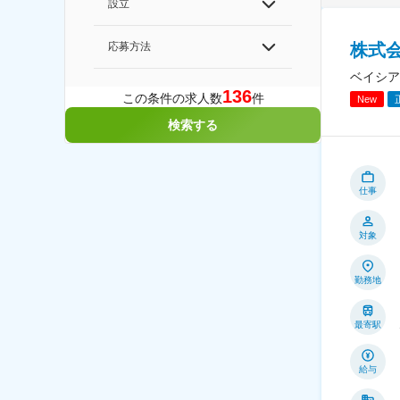
設立
株式会
応募方法
ベイシア
136
この条件の求人数
件
New
検索する
仕事
対象
勤務地
最寄駅
給与