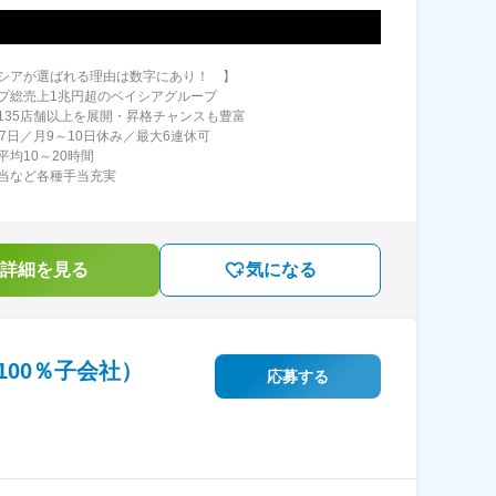
シアが選ばれる理由は数字にあり！ 】
プ総売上1兆円超のベイシアグループ
135店舗以上を展開・昇格チャンスも豊富
17日／月9～10日休み／最大6連休可
平均10～20時間
当など各種手当充実
詳細を見る
気になる
00％子会社）
応募する