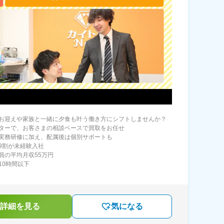
お迎えや家族と一緒に夕食も叶う働き方にシフトしませんか？
ターで、お客さまの相談ベースで買取をお任せ
実務研修に加え、配属後は個別サポートも
9割が未経験入社
員の平均月収55万円
10時間以下
詳細を見る
気になる