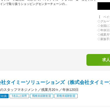
インで取り扱うショッピングセンターチェーンの...
【 ベイ
◇グルー
◇全国に
◇年休1
◇残業月
◇家族手
求人
会社タイミーソリューションズ（株式会社タイミー1
のスタッフマネジメント／残業月20ｈ／年休120日
5名以上採用
職種未経験歓迎
業種未経験歓迎
正社員