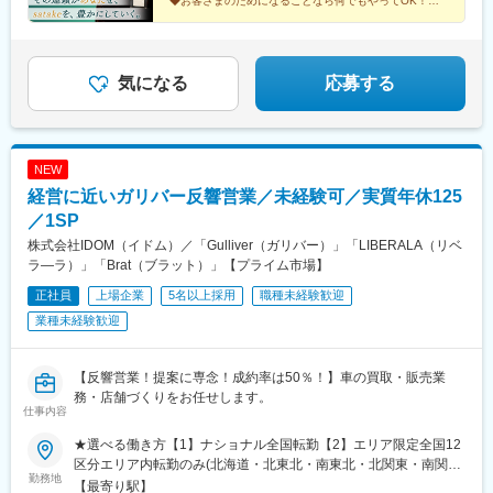
(大阪府)、彩都西駅、小林駅(兵庫県)、摂津市駅、出屋敷駅、岸辺
◆お客さまのためになることなら何でもやってOK！
◆年4回の評価制度で日頃の頑張りを評価
駅、西灘駅、服部天神駅、門真市駅、宮之阪駅、だいどう豊里
◆売上1000億円規模の安定企業
駅、南茨木駅(阪急線)、富田駅(大阪府)、塚口駅(福知山線)、王子
公園駅、相川駅、瑞光四丁目駅、南茨木駅(大阪モノレール)
気になる
応募する
NEW
経営に近いガリバー反響営業／未経験可／実質年休125
／1SP
株式会社IDOM（イドム）／「Gulliver（ガリバー）」「LIBERALA（リベ
ラ―ラ）」「Brat（ブラット）」【プライム市場】
正社員
上場企業
5名以上採用
職種未経験歓迎
業種未経験歓迎
【反響営業！提案に専念！成約率は50％！】車の買取・販売業
務・店舗づくりをお任せします。
仕事内容
★選べる働き方【1】ナショナル全国転勤【2】エリア限定全国12
区分エリア内転勤のみ(北海道・北東北・南東北・北関東・南関
勤務地
東、甲信・東海・北陸・近畿・関西、中国・四国・北九州・南九
【最寄り駅】