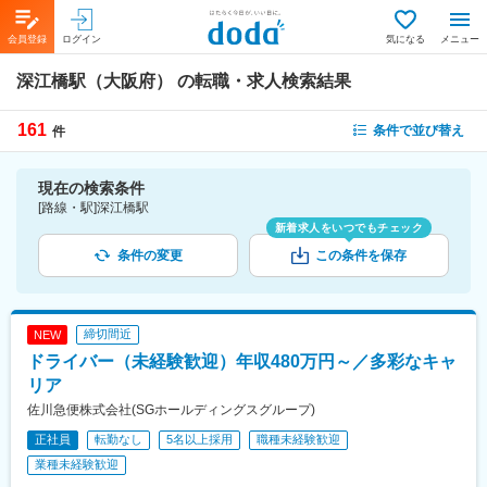
会員登録
ログイン
気になる
メニュー
深江橋駅（大阪府）
の転職・求人検索結果
161
条件で並び替え
件
現在の検索条件
[路線・駅]深江橋駅
新着求人をいつでもチェック
条件の変更
この条件を保存
締切間近
NEW
ドライバー（未経験歓迎）年収480万円～／多彩なキャ
リア
佐川急便株式会社(SGホールディングスグループ)
正社員
転勤なし
5名以上採用
職種未経験歓迎
業種未経験歓迎