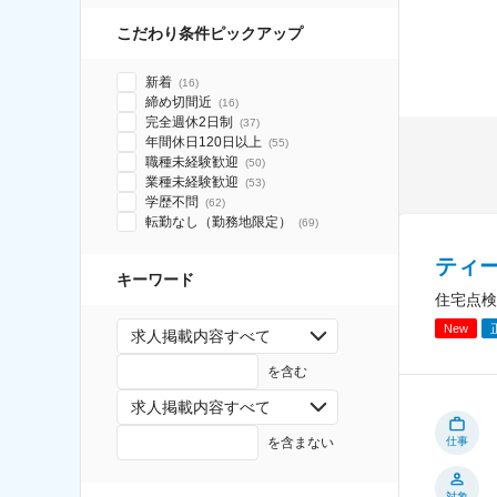
こだわり条件ピックアップ
新着
(
16
)
締め切間近
(
16
)
完全週休2日制
(
37
)
年間休日120日以上
(
55
)
職種未経験歓迎
(
50
)
業種未経験歓迎
(
53
)
学歴不問
(
62
)
転勤なし（勤務地限定）
(
69
)
ティ
キーワード
住宅点検
New
求人掲載内容すべて
を含む
求人掲載内容すべて
を含まない
仕事
対象