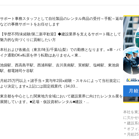
サポート事務スタッフとして自社製品のレンタル商品の受付～手配～返却
などの事務サポートをお任せします
【学歴不問/未経験/第二新卒歓迎】◆建設業界を支えるサポート職として
魅力的な街づくりに貢献したい方
本社および各拠点（東京/埼玉/千葉/山梨）での勤務となります。※車・バ
イク通勤OK※転居を伴う転勤はありません＜東...
池袋駅、西高島平駅、西浦和駅、吉川美南駅、実籾駅、塩崎駅、東池袋
駅、都電雑司ケ谷駅
月給25万円以上＋諸手当＋賞与年2回※経験・スキルによって当社規定に
より決定します※上記には固定残業代（34,03...
東京都を中心とした関東地方全域において建設業界に向けたレンタル業を
展開しています。■足場・仮設資材レンタル■建設・...
本社を東
に欠かせ
＊建設系
＊オフィ
＊月給2