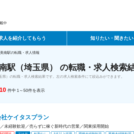
載中
求人を紹介してもらう
知りたい・聞きたい
ントサービス
転職ノウハウ
美南駅の転職・求人情報
南駅（埼玉県） の転職・求人検索
サービス
データで見る転職
玉県）の転職・求人検索結果です。左の求人検索条件にて絞込みができます。
ーエージェントサービス
コラム・インタビュー
10
件中
1～50
件
を表示
転職Q&A
会社ケイタスプラン
／未経験歓迎／売らずに稼ぐ新時代の営業／関東採用開始
締切間近
転勤なし
5名以上採用
職種未経験歓迎
業種未経験歓迎
正社員