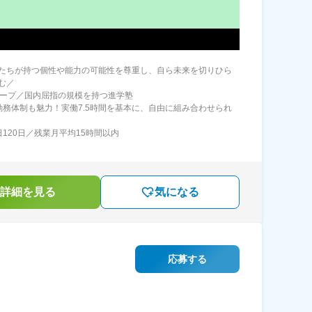
たちが持つ個性や能力の可能性を尊重し、自ら未来を切りひら
む／
ループ／国内屈指の規模を持つ進学塾
勤務体制も魅力！実働7.5時間を基本に、自由に組み合わせられ
日120日／残業月平均15時間以内
詳細を見る
気になる
応募する