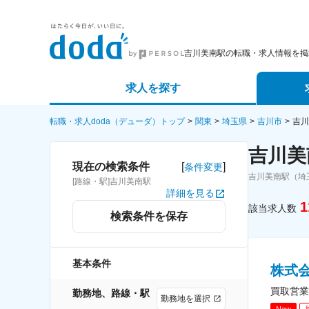
吉川美南駅の転職・求人情報を掲
求人を探す
詳細条件から探す
エージェ
転職・求人doda（デューダ）トップ
関東
埼玉県
吉川市
吉川
吉川美
新着求人から探す
スカウト
[
]
現在の検索条件
条件変更
吉川美南駅（埼
[路線・駅]吉川美南駅
求人特集から探す
パートナ
詳細を見る
1
該当求人数
検索条件を保存
基本条件
株式
買取営業
勤務地、路線・駅
勤務地を選択
New