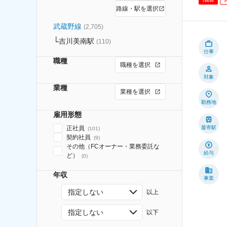
路線・駅を選択
武蔵野線
(
2,705
)
吉川美南駅
(
110
)
仕事
職種
職種を選択
対象
業種
業種を選択
勤務地
雇用形態
正社員
最寄駅
(
101
)
契約社員
(
9
)
その他（FCオーナー・業務委託な
給与
ど）
(
0
)
年収
事業
指定しない
以上
指定しない
以下