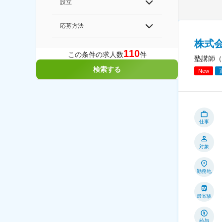
設立
応募方法
株式会
110
この条件の求人数
件
塾講師（
検索する
New
仕事
対象
勤務地
最寄駅
給与