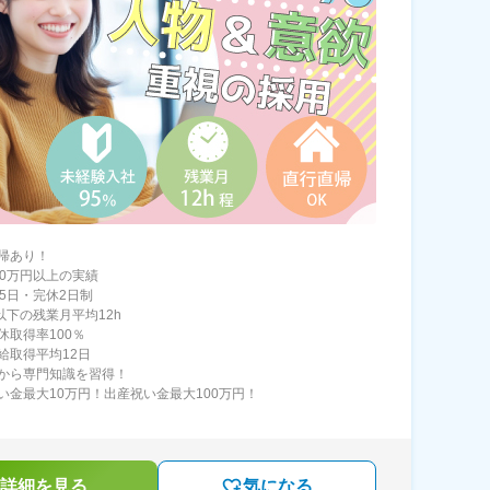
帰あり！
50万円以上の実績
25日・完休2日制
以下の残業月平均12h
休取得率100％
給取得平均12日
から専門知識を習得！
い金最大10万円！出産祝い金最大100万円！
詳細を見る
気になる