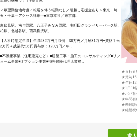
重視の採用です！※要普免
＜希望勤務地考慮／転居を伴う転勤なし／引越し応援金あり＞東京・埼
玉・千葉---アクセス詳細---■東京本社／東京都...
東伏見駅、南与野駅、八王子みなみ野駅、南町田グランベリーパーク駅、
柏駅、北越谷駅、西武柳沢駅、...
【入社時想定年収】年収582万円月収例：38万円／月給31万円+資格手当
2万円＋残業代5万円賞与例：120万円／年...
■不動産事業（住宅建売など）■建築工事・施工のコンサルティング■リフ
ォーム事業■オプション事業■損害保険代理店業務...
★直行直
★賞与1
★年休1
★1日1h
★パパ育
★年間有
★未経験
★結婚祝
求人