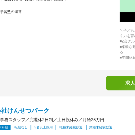
学習塾の運営
＼子ども
く力を育
■Z会グ
■柔軟な
る
■年間休
求人
会社けんせつパーク
事務スタッフ／完週休2日制／土日祝休み／月給25万円
転勤なし
5名以上採用
職種未経験歓迎
業種未経験歓迎
正社員