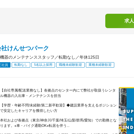
求人
会社けんせつパーク
機器のメンテナンススタッフ／転勤なし／年休125日
転勤なし
5名以上採用
職種未経験歓迎
業種未経験歓迎
正社員
【自社専属/配送業務なし】各拠点のセンター内にて弊社が取扱うレンタ
ル機器の入出庫・メンテナンスを担当
【学歴・年齢不問/未経験/第二新卒歓迎】◆建設業界を支えるポジション
で安定したキャリアを獲得したい方
本社および各拠点（東京/神奈川/千葉/埼玉/山梨/群馬/愛知）での勤務とな
ります。※車・バイク通勤OK※転居を伴う...