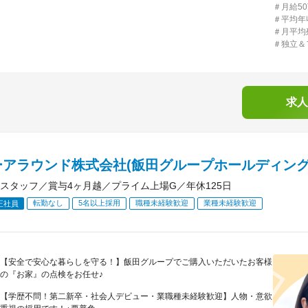
＃月給5
＃平均年収
＃月平均
＃独立＆
求人
ーアラウンド株式会社(飯田グループホールディング
スタッフ／賞与4ヶ月越／プライム上場G／年休125日
転勤なし
5名以上採用
職種未経験歓迎
業種未経験歓迎
正社員
【安全で安心な暮らしを守る！】飯田グループでご購入いただいたお客様
の『お家』の点検をお任せ♪
【学歴不問！第二新卒・社会人デビュー・業職種未経験歓迎】人物・意欲