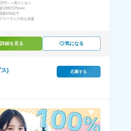
0万円～＋高インセン
1300万円over
残業10h以下
フリーランス化も支援
詳細を見る
気になる
ス)
応募する