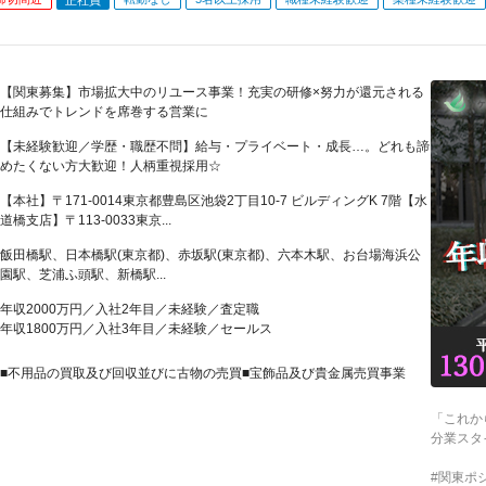
【関東募集】市場拡大中のリユース事業！充実の研修×努力が還元される
仕組みでトレンドを席巻する営業に
【未経験歓迎／学歴・職歴不問】給与・プライベート・成長…。どれも諦
めたくない方大歓迎！人柄重視採用☆
【本社】〒171-0014東京都豊島区池袋2丁目10-7 ビルディングK 7階【水
道橋支店】〒113-0033東京...
飯田橋駅、日本橋駅(東京都)、赤坂駅(東京都)、六本木駅、お台場海浜公
園駅、芝浦ふ頭駅、新橋駅...
年収2000万円／入社2年目／未経験／査定職
年収1800万円／入社3年目／未経験／セールス
■不用品の買取及び回収並びに古物の売買■宝飾品及び貴金属売買事業
「これか
分業スタ
#関東ポ