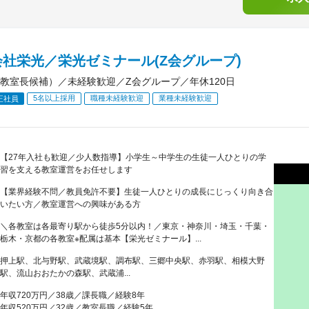
社栄光／栄光ゼミナール(Z会グループ)
教室長候補）／未経験歓迎／Z会グループ／年休120日
5名以上採用
職種未経験歓迎
業種未経験歓迎
正社員
【27年入社も歓迎／少人数指導】小学生～中学生の生徒一人ひとりの学
習を支える教室運営をお任せします
【業界経験不問／教員免許不要】生徒一人ひとりの成長にじっくり向き合
いたい方／教室運営への興味がある方
＼各教室は各最寄り駅から徒歩5分以内！／東京・神奈川・埼玉・千葉・
栃木・京都の各教室※配属は基本【栄光ゼミナール】...
押上駅、北与野駅、武蔵境駅、調布駅、三郷中央駅、赤羽駅、相模大野
駅、流山おおたかの森駅、武蔵浦...
年収720万円／38歳／課長職／経験8年
年収520万円／32歳／教室長職／経験5年