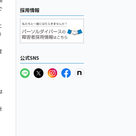
で
採用情報
と
り
度
公式SNS
は
を