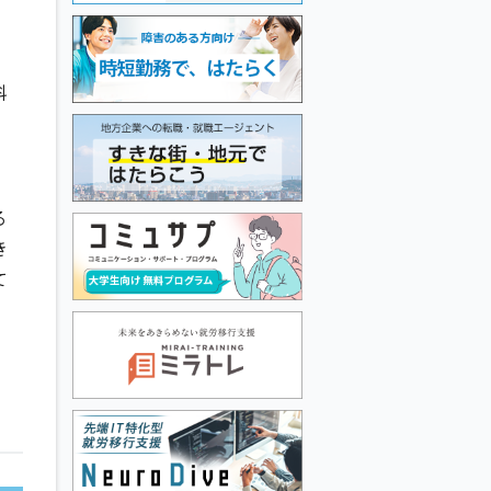
科
る
き
て