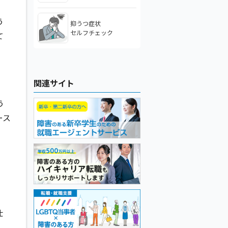
う
抑うつ症状
セルフチェック
て
関連サイト
う
ース
仕