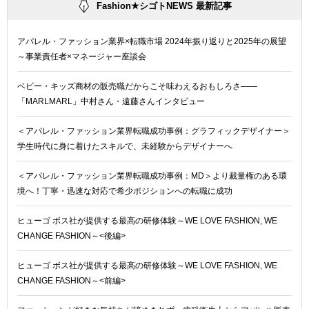
Fashion★シゴトNEWS 最新記事
アパレル・ファッション業界×転職市場 2024年振り返りと2025年の展望
～事業責任者×マネージャー座談会
ベビー・キッズ商材の販売職だからこそ味わえるおもしろさ――
「MARLMARL」中村さん・遠藤さんインタビュー
＜アパレル・ファッション業界転職成功事例：グラフィックデザイナー＞
学生時代に身に着けたスキルで、未経験からデザイナーへ
＜アパレル・ファッション業界転職成功事例：MD＞より裁量権のある環
境へ！丁寧・迅速な対応で希少ポジションへの転職に成功
ヒューゴ ボス社が提供する最高の研修体験～WE LOVE FASHION, WE
CHANGE FASHION～<後編>
ヒューゴ ボス社が提供する最高の研修体験～WE LOVE FASHION, WE
CHANGE FASHION～<前編>