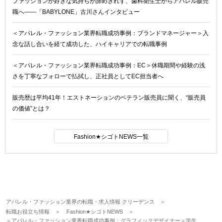
ファッションが好きな気持ちが諦めきれず、歯科衛生士からアパレル販売
職へ――「BABYLONE」古川さんインタビュー
＜アパレル・ファッション業界転職成功事例：ブランドマネージャー＞入
念な話し合いを経て成功した、ハイキャリアでの転職事例
＜アパレル・ファッション業界転職成功事例：EC＞休職期間や経験の浅
さを丁寧なフォローで払拭し、正社員としてEC担当者へ
販売歴は平均41年！エストネーションのベテラン販売員に聞く、“販売員
の価値”とは？
Fashion★シゴトNEWS一覧
アパレル・ファッション業界の転職・求人情報 クリーデンス
転職お役立ち情報
Fashion★シゴトNEWS
＜アパレル・ファッション業界転職成功事例：グラフィックデザイナー＞学生