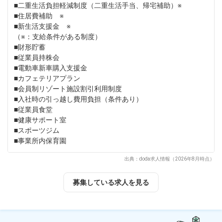
■二重生活負担軽減制度（二重生活手当、帰宅補助）※
■住居費補助 ※
■新生活支援金 ※
（※：支給条件がある制度）
■財形貯蓄
■従業員持株会
■電動車新車購入支援金
■カフェテリアプラン
■会員制リゾート施設割引利用制度
■入社時の引っ越し費用負担（条件あり）
■従業員食堂
■健康サポート室
■スポーツジム
■事業所内保育園
出典：doda求人情報（2026年8月時点）
募集している求人を見る