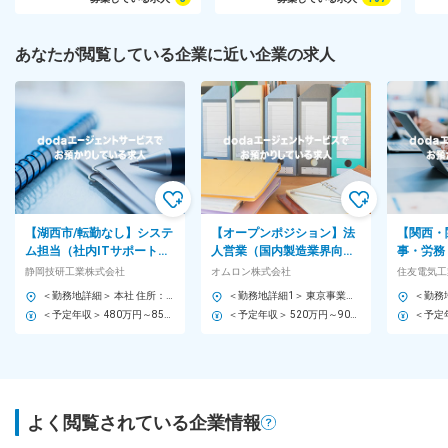
あなたが閲覧している企業に近い企業の求人
【湖西市/転勤なし】システ
【オープンポジション】法
【関西・
ム担当（社内ITサポート・
人営業（国内製造業界向け
事・労務
業務効率化支援）◆年休120
FA・制御機器ソリューショ
超の大手
静岡技研工業株式会社
オムロン株式会社
住友電気工
日◆家賃補助有
ン提案）◆残業20h程度
宅勤務可
＜勤務地詳細＞ 本社 住所：静岡県湖西市白須賀3985-932 勤務地最寄駅：JR東海道線／新所原駅 受動喫煙対策：屋内全面禁煙 変更の範囲：無
＜勤務地詳細1＞ 東京事業所 住所：東京都港区港南2-3-13 品川フロントビル7F 勤務地最寄駅：JR各線／品川駅 受動喫煙対策：屋内全面禁煙 ＜勤務地詳細2＞ 名古屋事業所 住所：愛知県名古屋市西区名駅二丁目27番8号 名古屋プライムセントラルタワー19F 勤務地最寄駅：JR線／名古屋駅 受動喫煙対策：敷地内全面禁煙 ＜勤務地詳細3＞ 九州支店 住所：福岡県福岡市博多区博多駅中央街１－１ 新幹線博多ビル７Ｆ 受動喫煙対策：屋内全面禁煙 変更の範囲：会社の定める事業所
＜予定年収＞ 480万円～850万円 ＜賃金形態＞ 月給制 ＜賃金内訳＞ 月額（基本給）：280,000円～500,000円 ＜月給＞ 280,000円～500,000円 ＜昇給有無＞ 有 ＜残業手当＞ 有 ＜給与補足＞ ※賃金は経験、能力、スキル等を考慮し、弊社規定により決定します。 ■その他固定手当：職能給（基礎力・創造力・技術力・行動力）になります。 ■役職手当あり（当社規定による） ■昇給：年1回 ■賞与(12月）+決算賞与（2月）※2025年実績5.0ヵ月分 ■交通費・家族手当・家賃補助あり 賃金はあくまでも目安の金額であり、選考を通じて上下する可能性があります。 月給(月額)は固定手当を含めた表記です。
＜予定年収＞ 520万円～900万円 ＜賃金形態＞ 月給制 ＜賃金内訳＞ 月額（基本給）：320,000円～450,000円 ＜月給＞ 320,000円～450,000円 ＜昇給有無＞ 有 ＜残業手当＞ 有 ＜給与補足＞ ※給与詳細は経験・能力・前職給与などを踏まえて決定 賃金はあくまでも目安の金額であり、選考を通じて上下する可能性があります。 月給(月額)は固定手当を含めた表記です。
よく閲覧されている企業情報