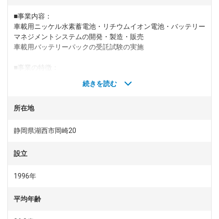
■事業内容：
dodaチャットサポート
車載用ニッケル水素蓄電池・リチウムイオン電池・バッテリー
対応時間：10:00～22:00(日曜・年末年始を除く)
自動案内は24時間365日対応
マネジメントシステムの開発・製造・販売
転職の「モヤモヤ」、一人で悩まず
車載用バッテリーパックの受託試験の実施
気軽に相談してみませんか？
dodaの使い方は？
■事業の特徴：
今の仕事を続けるべき？
同社は、トヨタ自動車100%子会社のハイブリッド車をはじめ
続きを読む
とする次世代自動車（エコカー）用電池メーカーです。近年、
「地球環境問題への対応強化」、「省エネルギー社会の実現」
所在地
といった社会意識が高まっており、HEV・BEV・FCEVなど電
ヘルプ
サイトマップ
気で動くクルマ（エコカー）に対する期待が高まっています。
同社は、エコカーの基幹部品である「電池」を通して、「未来
静岡県湖西市岡崎20
のクルマ」づくりにチャレンジしています。
設立
（1）世界シェアトップクラス…1996年の会社設立から現在に
至るまで、エコカー用電池業界では「世界シェアトップクラ
1996年
ス」を誇ります。車載用「ニッケル水素電池（Ni-MH）」「リ
チウムイオン電池（LiB）」のトップメーカーとしての実績を
平均年齢
もとに、電池材料の開発から電池パックの設計・評価・生産に
至るまで、顧客に車載用電源システムとしてトータルで提供し