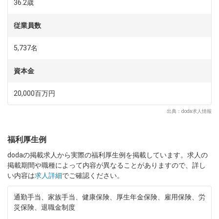
ています。
36.2歳
（2）エコカー時代をリード…1997年12月、世界初のハイブリ
ッド車「プリウス」が発売されました。ガソリンリッターあた
従業員数
り約30km走行という低燃費は、当時の常識をくつがえす夢の
クルマでした。「プリウス」の心臓部を担う電池を世界に先駆
5,737名
けて初めて開発し、量産へとつなげた同社は、ハイブリッド車
市場の拡大とともに急激な成長を続けてきました。培った技術
資本金
とノウハウを基に、これからもクルマ社会の未来を切り拓いて
いきます。
20,000百万円
（3）事業そのものが社会貢献…現在、世界中の自動車メーカ
ーで環境負荷の低いクルマの開発競争が進んでいます。同社が
出典：doda求人情報
手掛ける電池は、世界中で進むエコカー開発のまさに中核を担
うため、高品質なものづくりが社会貢献に直結します。自ら手
がけた仕事が、地球環境・エネルギー問題に大きく寄与してい
福利厚生例
るという自負を胸に、社員一丸となって更なる品質向上・社会
dodaの掲載求人から実際の福利厚生例を掲載しています。求人の
貢献に努めています。同社が目指しているのは、HEV・BEV用
掲載期間や職種によって内容が異なることがありますので、詳し
電池事業を通じ、環境・エネルギー領域で社会に貢献すること
い内容は
求人詳細
でご確認ください。
です。
通勤手当、家族手当、健康保険、厚生年金保険、雇用保険、労
災保険、退職金制度