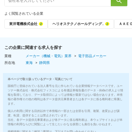
よく閲覧されている企業
東洋電機株式会社
ヘリオステクノホールディング‥
ＡＡＥ
この企業に関連する求人を探す
業種
メーカー（機械・電気）業界
電子部品メーカー
所在地
東海
静岡県
本ページで取り扱っているデータ・写真について
国税庁に登録されている法人番号を元に作られている企業情報データベースです。ユー
ソナー株式会社・株式会社フィスコによる有価証券報告書のデータ・dodaの求人より情
報を取得しており、データ取得日によっては情報が最新ではない場合があります。本情
報の著作権その他の権利は各データ提供元事業者または各データに係る権利者に帰属し
ます。
個人の利用に関する目的以外で本情報の一部または全部を引用、複製、改変および譲
渡、転貸、提供することは禁止されています。
当社、各データ提供元事業者および各データに係る権利者は、本ウェブサイトおよび本
情報の利用ならびに閲覧によって生じたいかなる損害にも責任を負いかねます。
掲載情報に関するご相談ご要望は、下記までお問い合わせください。