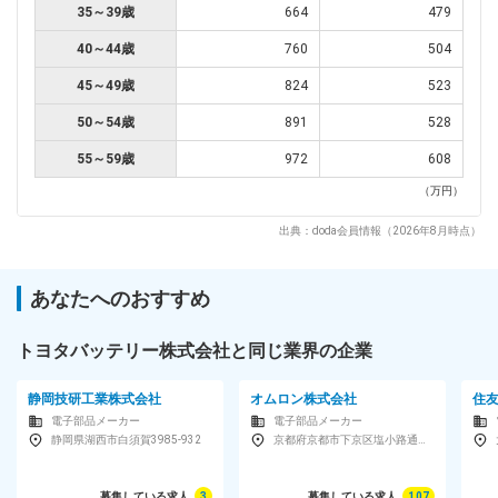
35～39歳
664
479
40～44歳
760
504
45～49歳
824
523
50～54歳
891
528
55～59歳
972
608
（万円）
出典：doda会員情報（2026年8月時点）
あなたへのおすすめ
トヨタバッテリー株式会社と同じ業界の企業
静岡技研工業株式会社
オムロン株式会社
住
電子部品メーカー
電子部品メーカー
静岡県湖西市白須賀3985-932
京都府京都市下京区塩小路通堀川東入南不動堂町801オムロン京都センタービル
募集している求人
3
募集している求人
107