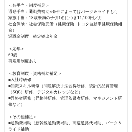
＜各手当・制度補足＞
通勤手当：通勤費補助※条件によってはパーク＆ライドも可
家族手当：18歳未満の子供1名につき11,100円／月
社会保険：社会保険完備（健康保険…トヨタ自動車健康保険組
合）
退職金制度：確定拠出年金
＜定年＞
60歳
再雇用制度あり
＜教育制度・資格補助補足＞
■入社時研修
■知識スキル研修（問題解決手法習得研修、統計的品質管理
（SQC）研修、デジタルカレッジなど）
■昇格者研修（昇格時研修、管理監督者研修、マネジメント研
修など）
＜その他補足＞
■通勤費補助（新幹線通勤費補助、高速道路代補助、パーク＆
ライド補助）