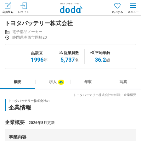
会員登録
ログイン
気になる
トヨタバッテリー株式会社
メニュー
会員登録（無料）
ログイン
電子部品メーカー
静岡県湖西市岡崎20
はじめてdodaをご利用される方へ
設立
従業員数
平均年齢
1996
5,737
36.2
年
名
歳
求人を探す
求人を紹介してもらう
概要
求人
年収
写真
トヨタバッテリー株式会社の転職・企業概要
トヨタバッテリー株式会社の
知りたい・聞きたい
企業情報
イベント
企業概要
2026年8月更新
専門サイト
事業内容