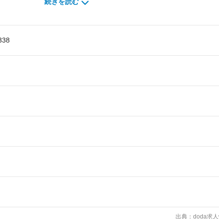
続きを読む
 2027：
期経営計画においては、さらなる高収益構造への転換を計画。
の元拡大したグローバル拠点の最適化。最先端AI関連市場をはじめ身の回
38
まで、市場動向を踏まえた5つの注力事業領域の強化。
ルでリーンな体制を構築を進めている。
を求めています。
門性)：職務を遂行するための専門的なスキル・知識を持っている。また、必要な知
)：より効率的に成果を出せるように改善することができる。（生産性向上に向
す。）
：指示待ちではなく、世界で一番の会社を目指すにあたり、自らすすんでやる・
いう姿勢をもっている。
出典：doda求