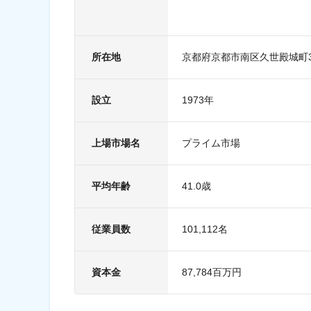
■新中期経営計画 Conversion
増収増益を継続する同社の中
実現に向け、積極的なM&A
所在地
京都府京都市南区久世殿城町3
りからインフラ/エネルギー
また、役員体制含めグローバ
設立
1973年
■求める人物像（3P）：
当社では特に下記の3P人材
・Professional(専
上場市場名
プライム市場
識を学ぶことができる。
・Productive(生産性
けて全社で取り組んでおりま
平均年齢
41.0歳
・Proactive(自発性)
失敗しても前に進んでいくと
従業員数
101,112名
資本金
87,784百万円