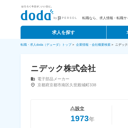
転職なら、求人情報・転職サイ
求人を探す
転職・求人doda（デューダ）トップ
>
企業情報・会社概要検索
>
ニデック
ニデック株式会社
電子部品メーカー
京都府京都市南区久世殿城町338
設立
1973
年