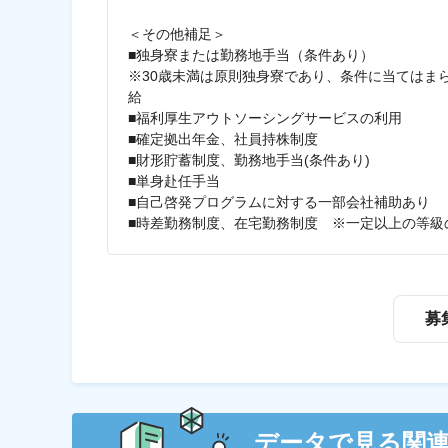
＜その他補足＞
■独身寮または勤務地手当（条件あり）
※30歳未満は原則独身寮であり、条件に当てはまらな
給
■福利厚生アウトソーシングサービスの利用
■確定拠出年金、社員持株制度
■財形貯蓄制度、勤務地手当(条件あり)
■単身赴任手当
■自己啓発プログラムに対する一部会社補助あり
■時差勤務制度、在宅勤務制度 ※一定以上の等級
募
データで見る関