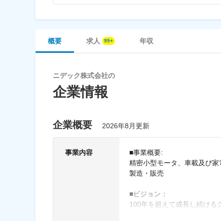
概要
求人
年収
ニデック株式会社の
企業情報
企業概要
2026年8月更新
事業内容
■事業概要:
精密小型モータ、車載及び家
製造・販売
■ビジョン：
100年を超えて成長し続ける
リューション企業集団