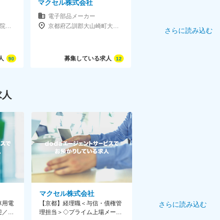
マクセル株式会社
電子部品メーカー
京都府京都市南区吉祥院西ノ庄猪之馬場町1
京都府乙訓郡大山崎町大山崎小字小泉1
さらに読み込む
人
募集している求人
90
12
求人
マクセル株式会社
車用電
【京都】経理職＜与信・債権管
さらに読み込む
迎／電
理担当＞◇プライム上場メーカ