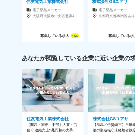
住友電気工業株式会社
株式会社GSユアサ
電子部品メーカー
電子部品メーカー
大阪府大阪市中央区北浜4-5-33住友ビル3F
募集している求人
募集している求
154
あなたが閲覧している企業に近い企業の
住友電気工業株式会社
株式会社GSユアサ
【関西・関東・中部】人事・労
【群馬／伊勢崎市】自動
務 ◇連結売上5兆円超の大手上
池の製造職◇未経験者歓