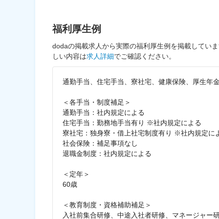
福利厚生例
dodaの掲載求人から実際の福利厚生例を掲載してい
しい内容は
求人詳細
でご確認ください。
通勤手当、住宅手当、寮社宅、健康保険、厚生年
＜各手当・制度補足＞
通勤手当：社内規定による
住宅手当：勤務地手当有り ※社内規定による
寮社宅：独身寮・借上社宅制度有り ※社内規定に
社会保険：補足事項なし
退職金制度：社内規定による
＜定年＞
60歳
＜教育制度・資格補助補足＞
入社前集合研修、中途入社者研修、マネージャー研