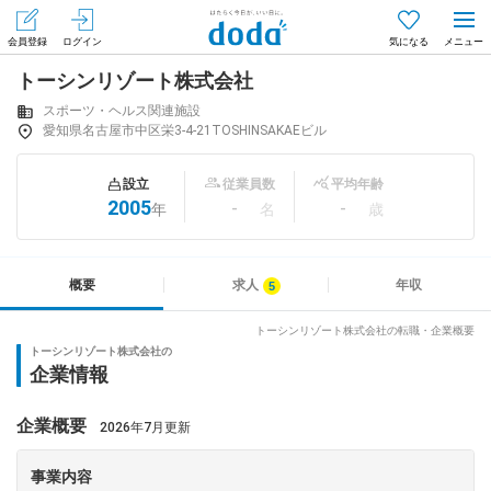
会員登録
ログイン
気になる
トーシンリゾート株式会社
メニュー
会員登録（無料）
ログイン
スポーツ・ヘルス関連施設
愛知県名古屋市中区栄3-4-21TOSHINSAKAEビル
はじめてdodaをご利用される方へ
設立
従業員数
平均年齢
2005
-
-
年
名
歳
求人を探す
求人を紹介してもらう
概要
求人
年収
トーシンリゾート株式会社の転職・企業概要
トーシンリゾート株式会社の
知りたい・聞きたい
企業情報
イベント
企業概要
2026年7月更新
専門サイト
事業内容