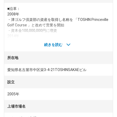
■沿革：
dodaチャットサポート
2008年
対応時間：10:00～22:00(日曜・年末年始を除く)
自動案内は24時間365日対応
・津ゴルフ倶楽部の資産を取得し名称を 「TOSHIN Princeville
転職の「モヤモヤ」、一人で悩まず
Golf Course 」と改めて営業を開始
気軽に相談してみませんか？
・資本金100,000,000円に増資
dodaの使い方は？
2014年
今の仕事を続けるべき？
・ 「TOSHIN Lake Wood Golf Club」売却による営業終了
続きを読む
2015年
・「TOSHIN TOKYO North Hills Golf Course」を会社分割によ
所在地
る運営譲渡
ヘルプ
サイトマップ
2019年
・「リバーデールゴルフクラブ」を取得、営業を開始
愛知県名古屋市中区栄3-4-21TOSHINSAKAEビル
・ 「伊良湖シーサイドゴルフフ楽部」の株式取得、営業を開
始
設立
2005年
上場市場名