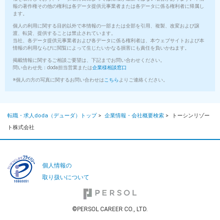
報の著作権その他の権利は各データ提供元事業者または各データに係る権利者に帰属し
ます。
個人の利用に関する目的以外で本情報の一部または全部を引用、複製、改変および譲
渡、転貸、提供することは禁止されています。
当社、各データ提供元事業者および各データに係る権利者は、本ウェブサイトおよび本
情報の利用ならびに閲覧によって生じたいかなる損害にも責任を負いかねます。
掲載情報に関するご相談ご要望は、下記までお問い合わせください。
問い合わせ先：doda担当営業または
企業様相談窓口
※個人の方の写真に関するお問い合わせは
こちら
よりご連絡ください。
転職・求人doda（デューダ）トップ
>
企業情報・会社概要検索
>
トーシンリゾー
ト株式会社
個人情報の
取り扱いについて
©PERSOL CAREER CO., LTD.