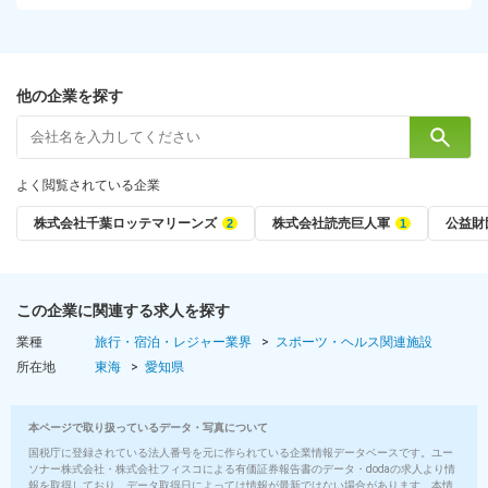
他の企業を探す
よく閲覧されている企業
株式会社千葉ロッテマリーンズ
株式会社読売巨人軍
公益財
この企業に関連する求人を探す
業種
旅行・宿泊・レジャー業界
スポーツ・ヘルス関連施設
所在地
東海
愛知県
本ページで取り扱っているデータ・写真について
国税庁に登録されている法人番号を元に作られている企業情報データベースです。ユー
ソナー株式会社・株式会社フィスコによる有価証券報告書のデータ・dodaの求人より情
報を取得しており、データ取得日によっては情報が最新ではない場合があります。本情