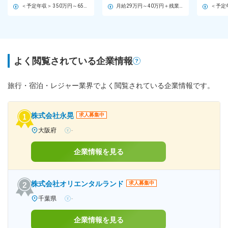
級
＜予定年収＞ 350万円～650万円 ＜賃金形態＞ 月給制 ＜賃金内訳＞ 月額（基本給）：258,000円～412,000円 固定残業手当/月：37,284円～59,538円（固定残業時間20時間0分/月） 超過した時間外労働の残業手当は追加支給 ＜月給＞ 295,284円～471,538円（一律手当を含む） ＜昇給有無＞ 有 ＜残業手当＞ 有 ＜給与補足＞ ※経験や実績により決定します。 ■賞与：年2回（7月／12月支給） 賃金はあくまでも目安の金額であり、選考を通じて上下する可能性があります。 月給(月額)は固定手当を含めた表記です。
月給29万円～40万円＋残業代全額＋各種手当 ※残業代は別途全額支給いたします。 ※全国出張（日帰り～1ヶ月以内）の可能性あり。 ■エリア勤務 月給26万円～40万円＋残業代全額＋各種手当 ※残業代は別途全額支給いたします。 ※出張先はご自宅から車で1時間程度の場所のみ。
よく閲覧されている企業情報
旅行・宿泊・レジャー業界でよく閲覧されている企業情報です。
株式会社永晃
求人募集中
大阪府
-
企業情報を見る
株式会社オリエンタルランド
求人募集中
千葉県
-
企業情報を見る