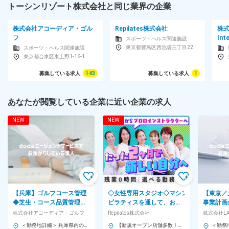
トーシンリゾート株式会社と同じ業界の企業
株式会社アコーディア・ゴル
Repilates株式会社
株式
フ
Int
スポーツ・ヘルス関連施設
東京都豊島区西池袋三丁目22番9号 パークアクシス池袋1F
スポーツ・ヘルス関連施設
東京都台東区東上野1-16-1
募集している求人
143
募集している求人
1
あなたが閲覧している企業に近い企業の求人
NEW
NEW
【兵庫】ゴルフコース管理
◇女性専用スタジオ◇マシン
【東京／
◆芝生・コース品質管理／
ピラティスを通して、お客
事業計画
年間メンテ計画・現場統括
様の“キレイ”と“健康”をサ
の発見と
株式会社アコーディア・ゴルフ
Repilates株式会社
株式会社LAVA
／責任者候補／業界最大手
ポート♪◇研修充実◇
ガスタジ
＜勤務地詳細＞ 兵庫県内のゴルフ場 住所：兵庫県のグループ内事業所 受動喫煙対策：屋内全面禁煙 変更の範囲：会社の定める事業所
【新規オープン店舗多数！】全国から希望を考慮して配属【転勤なし】 【本社】 東京都豊島区西池袋3丁目22-9 パークアクシス池袋1F 【店舗】 ■東京都 豊島区西池袋／新宿区下宮比町／昭島市武蔵野／稲城市若葉台／八王子市みなみ野 ■北海道 苫小牧市柳町／札幌市 ■山形県 東田川郡三川町猪子和田庫 ■神奈川県 藤沢市辻堂新町 ■茨城県 龍ケ崎市小柴／東茨城郡茨城町 ■埼玉県 さいたま市緑区／さいたま市岩槻区／吉川市美南 ■千葉県 銚子市三崎町／野田市宮崎／館山市八幡／山武市成東／木更津市築地 ■山梨県 笛吹市石和町窪中島 ■静岡県 静岡市葵区／浜松市中央区／富士宮市浅間町 ■愛知県 西春日井郡豊山町／丹羽郡扶桑町／豊橋市野依町／豊田市東山町／稲沢市天池五反田町／名古屋市南区／常滑市りんくう町／名古屋市中村区 ■三重県 四日市市泊小柳町／四日市市日永 ■富山県 砺波市中神 ■岐阜県 岐阜市柳津町 ■滋賀県 大津市一里山 ■兵庫県 川辺郡猪名川町松尾台／加西市北条町北条 ■香川県 高松市香西本町