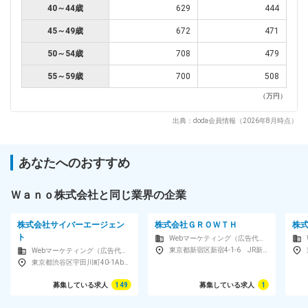
40～44歳
629
444
45～49歳
672
471
50～54歳
708
479
55～59歳
700
508
（万円）
出典：doda会員情報（2026年8月時点）
あなたへのおすすめ
Ｗａｎｏ株式会社と同じ業界の企業
株式会社サイバーエージェン
株式会社ＧＲＯＷＴＨ
株
ト
Webマーケティング（広告代理店・コンサルティング・制作）
東京都新宿区新宿4-1-6 JR新宿ミライナタワー 18F
Webマーケティング（広告代理店・コンサルティング・制作）
東京都渋谷区宇田川町40-1AbemaTowers
募集している求人
149
募集している求人
1