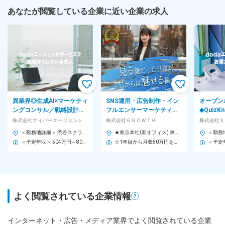
あなたが閲覧している企業に近い企業の求人
異業界◎生成AI×マーケティ
SNS運用・広告制作・イン
オープン
ングコンサル／戦略設計～
フルエンサーマーケティン
◆Quiz
運用まで◆新たなマーケテ
グなど【見る側から“魅せる
「遊び」
株式会社サイバーエージェント
株式会社ＧＲＯＷＴＨ
株式会社ｂ
ィングモデルを確立
側”になろう♪】
げる／若
＜勤務地詳細＞ 渋谷スクランブルスクエア 住所：東京都渋谷区渋谷2-24-12 渋谷スクランブルスクエア 19F - 23F 勤務地最寄駅：JR各線／渋谷駅 受動喫煙対策：屋内全面禁煙 変更の範囲：会社の定める事業所（リモートワーク含む）
★東京本社(新オフィス) 東京都新宿区新宿4-1-6 JR新宿ミライナタワー 18F ★虎ノ門支社 東京都港区虎ノ門4-1-28 虎ノ門タワーズオフィス 19F ★丸の内支社 東京都千代田区丸の内1-9-2グラントウキョウサウスタワー11階 ★銀座支社 東京都中央区銀座7丁目13番6号 ★渋谷支社 東京都渋谷区渋谷2-21-1 渋谷ヒカリエ 33F ★名古屋支社 愛知県名古屋市中村区名駅3丁目28-12 ★大阪支社 大阪府大阪市西区西本町1-4-1オリックス本町ビル 4階 ★福岡支社 福岡県福岡市博多区祇園町8-13 第一プリンスビル内 The Company 2階 ★＊ 新オフィス移転（東京本社）に伴い増員 ＊★ 本社が新宿駅直結のミライナタワー18階に移転！ 共有ラウンジでのリフレッシュやフリードリンクもあります！ オシャレな環境で働くことが体現できるので、飽きのないビジネスライフを送れることは間違いナシです♪
＜予定年収＞ 504万円～800万円 ＜賃金形態＞ 年俸制 ＜賃金内訳＞ 年額（基本給）：2,936,724円～5,076,792円 固定残業手当/月：175,273円～243,600円（固定残業時間80時間0分/月） 超過した時間外労働の残業手当は追加支給 ＜月額＞ 420,000円～666,666円（12分割）（一律手当を含む） ＜昇給有無＞ 有 ＜残業手当＞ 有 ＜給与補足＞ 年収には通常残業手当80時間分が含まれています。 ・月間インセンティブ ・査定：年2回 ※年収上限以上に関しては別途検討可能 賃金はあくまでも目安の金額であり、選考を通じて上下する可能性があります。 月給(月額)は固定手当を含めた表記です。
☆1年目から月収50万円を獲得している社員多数☆
よく閲覧されている企業情報
インターネット・広告・メディア業界でよく閲覧されている企業