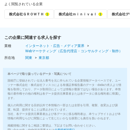
よく閲覧されている企業
株式会社ＧＲＯＷＴＨ
株式会社ｍｉｎｉｖａｌ
株式会社デ
この企業に関連する求人を探す
業種
インターネット・広告・メディア業界
Webマーケティング（広告代理店・コンサルティング・制作）
所在地
関東
東京都
本ページで取り扱っているデータ・写真について
国税庁に登録されている法人番号を元に作られている企業情報データベースです。ユー
ソナー株式会社・株式会社フィスコによる有価証券報告書のデータ・dodaの求人より情
報を取得しており、データ取得日によっては情報が最新ではない場合があります。本情
報の著作権その他の権利は各データ提供元事業者または各データに係る権利者に帰属し
ます。
個人の利用に関する目的以外で本情報の一部または全部を引用、複製、改変および譲
渡、転貸、提供することは禁止されています。
当社、各データ提供元事業者および各データに係る権利者は、本ウェブサイトおよび本
情報の利用ならびに閲覧によって生じたいかなる損害にも責任を負いかねます。
掲載情報に関するご相談ご要望は、下記までお問い合わせください。
問い合わせ先：doda担当営業または
企業様相談窓口