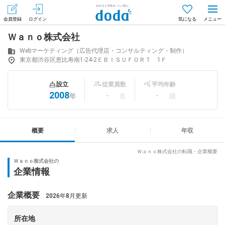
会員登録
ログイン
気になる
Ｗａｎｏ株式会社
メニュー
会員登録（無料）
ログイン
Webマーケティング（広告代理店・コンサルティング・制作）
東京都渋谷区恵比寿南1-24-2ＥＢＩＳＵＦＯＲＴ 1Ｆ
はじめてdodaをご利用される方へ
設立
従業員数
平均年齢
2008
-
-
年
名
歳
求人を探す
求人を紹介してもらう
概要
求人
年収
Ｗａｎｏ株式会社の転職・企業概要
Ｗａｎｏ株式会社の
知りたい・聞きたい
企業情報
イベント
企業概要
2026年8月更新
専門サイト
所在地