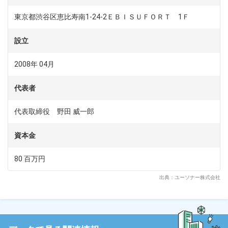
東京都渋谷区恵比寿南1-24-2ＥＢＩＳＵＦＯＲＴ 1Ｆ
dodaチャットサポート
対応時間：10:00～22:00(日曜・年末年始を除く)
自動案内は24時間365日対応
設立
転職の「モヤモヤ」、一人で悩まず
気軽に相談してみませんか？
2008年 04月
dodaの使い方は？
今の仕事を続けるべき？
代表者
代表取締役 野田 威一郎
ヘルプ
サイトマップ
資本金
80 百万円
出典：ユーソナー株式会社