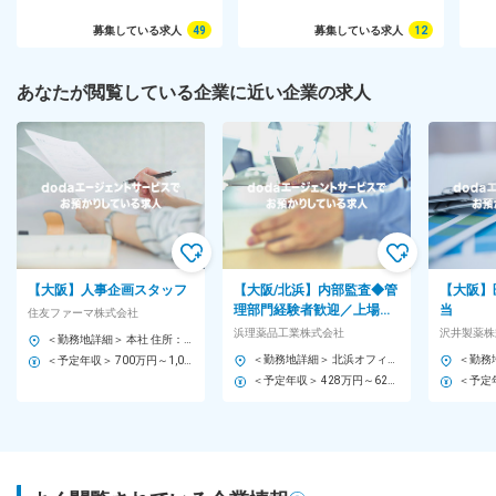
募集している求人
49
募集している求人
12
あなたが閲覧している企業に近い企業の求人
【大阪】人事企画スタッフ
【大阪/北浜】内部監査◆管
【大阪】
理部門経験者歓迎／上場準
当
住友ファーマ株式会社
備中／残業5h程／年休125
浜理薬品工業株式会社
沢井製薬株
＜勤務地詳細＞ 本社 住所：大阪府大阪市中央区道修町2-6-8 勤務地最寄駅：御堂筋線／淀屋橋駅 受動喫煙対策：屋内全面禁煙 変更の範囲：会社の定める事業所（リモートワーク含む）
日／在宅制度有／転勤無
＜勤務地詳細＞ 北浜オフィス 住所：大阪府大阪市中央区北浜2丁目1番26号 北浜松岡ビル7階 勤務地最寄駅：Osaka Metro堺筋線／北浜駅 受動喫煙対策：敷地内全面禁煙 変更の範囲：会社の定める事業所
＜予定年収＞ 700万円～1,000万円 ＜賃金形態＞ 月給制 ＜賃金内訳＞ 月額（基本給）：388,888円～555,555円 ＜月給＞ 388,888円～555,555円 ＜昇給有無＞ 有 ＜残業手当＞ 無 ＜給与補足＞ ※詳細は経験、専門性などを考慮し、当社規定により決定します。 ■昇給：年1回（7月） ■賞与：年2回（7月・12月） 賃金はあくまでも目安の金額であり、選考を通じて上下する可能性があります。 月給(月額)は固定手当を含めた表記です。
＜予定年収＞ 428万円～623万円 ＜賃金形態＞ 月給制 ＜賃金内訳＞ 月額（基本給）：242,000円～352,000円 その他固定手当/月：5,000円～6,500円 ＜月給＞ 247,000円～358,500円 ＜昇給有無＞ 有 ＜残業手当＞ 有 ＜給与補足＞ 想定年収は、平均残業時間5H/月の残業代が含まれています ■昇給：過去実績1.0～5.4％ ■賞与：年2回 ※前年度実績 年5.0ヶ月分 ■年収例：あくまでも一例です。 年収500万円／30歳 賃金はあくまでも目安の金額であり、選考を通じて上下する可能性があります。 月給(月額)は固定手当を含めた表記です。