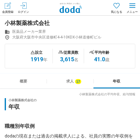
会員登録
ログイン
気になる
小林製薬株式会社
メニュー
会員登録（無料）
ログイン
医薬品メーカー業界
大阪府大阪市中央区道修町4-4-10KDX小林道修町ビル
はじめてdodaをご利用される方へ
設立
従業員数
平均年齢
1919
3,615
41.0
年
名
歳
求人を探す
求人を紹介してもらう
概要
求人
年収
小林製薬株式会社の平均年収、給与情報
小林製薬株式会社の
知りたい・聞きたい
年収
イベント
職種別年収例
専門サイト
dodaの現在または過去の掲載求人による、社員の実際の年収例を