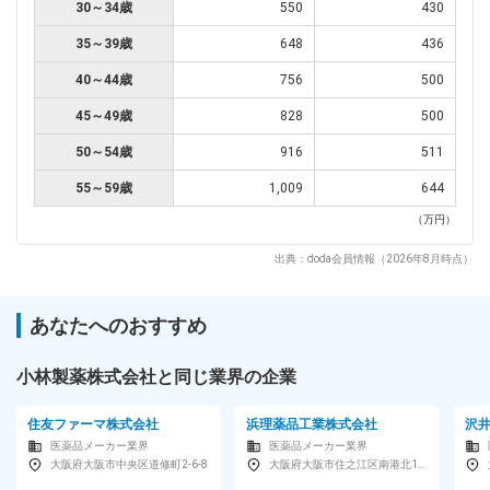
30～34歳
550
430
35～39歳
648
436
40～44歳
756
500
45～49歳
828
500
50～54歳
916
511
55～59歳
1,009
644
（万円）
出典：doda会員情報（2026年8月時点）
あなたへのおすすめ
小林製薬株式会社と同じ業界の企業
住友ファーマ株式会社
浜理薬品工業株式会社
沢
医薬品メーカー業界
医薬品メーカー業界
大阪府大阪市中央区道修町2-6-8
大阪府大阪市住之江区南港北1-19-40