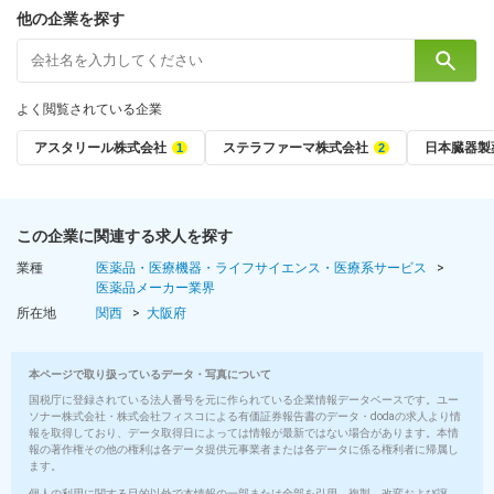
他の企業を探す
よく閲覧されている企業
アスタリール株式会社
ステラファーマ株式会社
日本臓器製
この企業に関連する求人を探す
業種
医薬品・医療機器・ライフサイエンス・医療系サービス
医薬品メーカー業界
所在地
関西
大阪府
本ページで取り扱っているデータ・写真について
国税庁に登録されている法人番号を元に作られている企業情報データベースです。ユー
ソナー株式会社・株式会社フィスコによる有価証券報告書のデータ・dodaの求人より情
報を取得しており、データ取得日によっては情報が最新ではない場合があります。本情
報の著作権その他の権利は各データ提供元事業者または各データに係る権利者に帰属し
ます。
個人の利用に関する目的以外で本情報の一部または全部を引用、複製、改変および譲