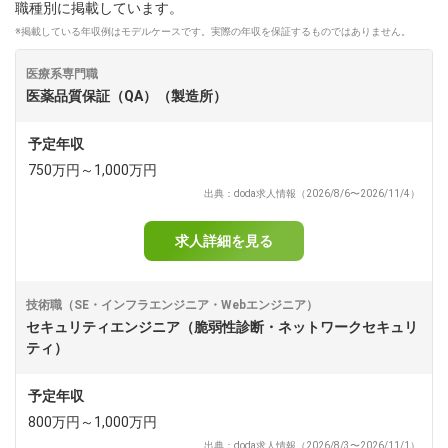
職種別に掲載しています。
※掲載している年収例はモデルケースです。実際の年収を保証するものではありません。
dodaチャットサポート
対応時間：10:00～22:00(日曜・年末年始を除く)
自動案内は24時間365日対応
医療系専門職
転職の「モヤモヤ」、一人で悩まず
医薬品質保証（QA）（製造所）
気軽に相談してみませんか？
dodaの使い方は？
予定年収
今の仕事を続けるべき？
750万円～1,000万円
出典：doda求人情報（2026/8/6〜2026/11/4）
ヘルプ
サイトマップ
求人詳細を見る
技術職（SE・インフラエンジニア・Webエンジニア）
セキュリティエンジニア（脆弱性診断・ネットワークセキュリ
ティ）
予定年収
800万円～1,000万円
出典：doda求人情報（2026/8/3〜2026/11/1）