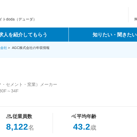
トdoda（デューダ）
求人を紹介してもらう
知りたい・聞きたい
式会社
>
AGC株式会社の年収情報
ク・セメント・窯業）メーカー
0F～34F
従業員数
平均年齢
8,122
43.2
名
歳