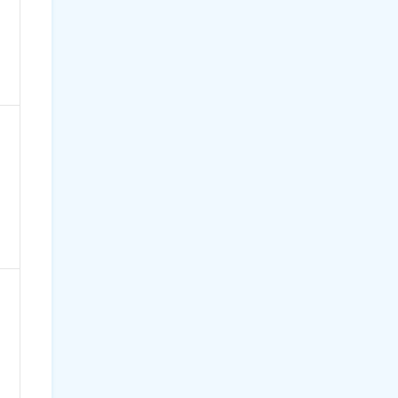
）
）
）