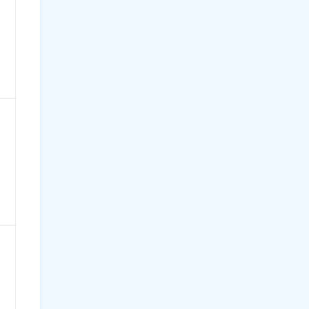
）
）
）