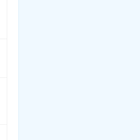
）
）
）