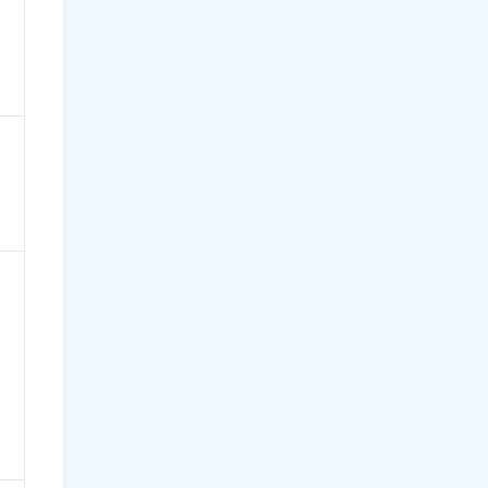
）
）
）