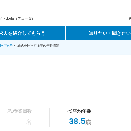
トdoda（デューダ）
求人を紹介してもらう
知りたい・聞きたい
神戸物産
>
株式会社神戸物産の年収情報
従業員数
平均年齢
38.5
名
歳
-