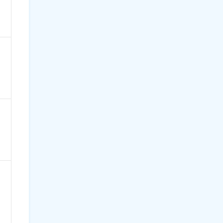
）
）
）
）