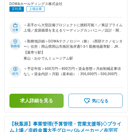
中心に、実務を通じて業務を習得いただきます。業務の特性
DOWAホールディングス株式会社
上、幅広い領域を経験でき、着実にスキルアップが可能です。
正社員
上場企業
■働き方 残業時間は月平均20時間程度です。 ■緊急呼び出しに
ついて 休日の緊急呼び出しや夜間対応は当番制で担当するこ
ととなっており、緊急対応した場合は、振替休日を取って頂い
～若手から大型設備プロジェクトに挑戦可能！／東証プライム
ております。 ■配属先について：DOWAホールディングス株式
仕事
上場／資源循環を支えるリーディングカンパニー／設計・開
会社での採用にてDOWAテクノロジー株式会社への在籍出向と
発・設備改善など幅広い業務を通じて市場価値の高いエンジニ
なります。 DOWAテクノロジーの各部門は、5つの事業会社と
アを目指せます～ ◎ DOWAグループの中核製造拠点として、
＜勤務地詳細＞DOWAテクノロジー（株）（西部テクノセンタ
の密接な連携のもと、製造・研究現場と一体になって、当事者
製錬・リサイクル事業を支えるスケールの大きな設備に携われ
勤務地
ー）住所：岡山県岡山市南区海岸通1-3-1 勤務地最寄駅：JR線
の一員として操業、建設、開発、解析などを検討、立案、実行
る！ ◎ 岡山市中心部へのアクセスが良く、自然豊かな環境と
／岡山駅受動喫煙対策：屋内全面禁煙変更の範囲：会社の定め
【最寄り駅】
しています。 変更の範囲：会社の定める業務
利便性を両立した働きやすいエリア！ ◎ 借上げ社宅制度や充
る事業所
東山・おかでんミュージアム駅
実した福利厚生があり、県外からの転居でも安心して新生活を
スタートできる！ ■この仕事の魅力 一般的な生産技術職と異
＜予定年収＞600万円～800万円＜賃金形態＞月給制補足事項
なり、設備の改善だけでなく、設備構想・設計・導入・立上
給与
なし＜賃金内訳＞月額（基本給）：350,000円～500,000円＜
げ・操業改善まで一貫して携わることができます。若手でも主
月給＞350,000円～500,000円＜昇給有無＞有＜残業手当＞有
体的に案件を担当できる環境があり、幅広い技術力を身につけ
＜給与補足＞■賞与：年2回（6月、12月）■昇給：年1回（4
られるポジションです。 ■業務内容 DOWAグループの生産拠
月）賃金はあくまでも目安の金額であり、選考を通じて上下す
点において、生産設備・プラント設備の設計および設備開発を
る可能性があります。月給(月額)は固定手当を含めた表記で
ご担当いただきます。 ・新規設備の構想検討および機械設計
求人詳細を見る
す。
気になる
・設備導入に伴う仕様検討、コスト試算、発注業務 ・工事管
理および試運転、立上げ対応 ・既存設備の自動化、省力化、
生産性向上に向けた改善提案 ・設備保全およびトラブル改善
・研究開発部門と連携した新技術の実装 ■キャリアパス 年次
【秋葉原】事業管理(予算管理・営業支援等)◇プライ
や社歴に関係なく主担当として案件を任される風土がありま
ム上場／非鉄金属大手グローバルメーカー／在宅可
す。将来的には大型設備投資案件や新工場立上げプロジェクト