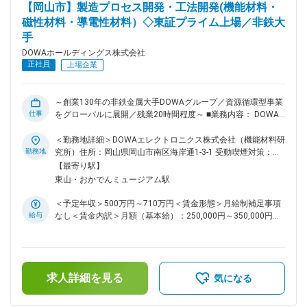
【岡山市】製造プロセス開発・工法開発(機能材料・
考え努力できる人材を積極的に支援します。会社から提供する
磁性材料・導電性材料）◇東証プライム上場／非鉄大
講座（スキル）は、今の仕事だけでなく次の仕事へも持ち運ぶ
手
ことができ、再現性の効くポータブルスキルを強化するもので
あると捉え、一人ひとりがキャリアの変化に対応できるよう
DOWAホールディングス株式会社
に、自己研鑽の風土醸成を進めています。 ◇詳細HP：
正社員
上場企業
https://www.dowa.co.jp/career/ ■同社の特徴：1884年の創業
以来、DOWAは環境・リサイクル、製錬、電子材料、金属加
工、熱処理といった幅広いフィールドで事業を展開してきまし
～創業130年の非鉄金属大手DOWAグループ／資源循環型事業
た。環境・リサイクル事業と製錬事業の連携で廃棄物の再資源
仕事
をグローバルに展開／残業20時間程度～ ■業務内容： DOWA
化を進めるとともに、電子材料事業や金属加工事業、熱処理事
エレクトロニクス電子材料研究所への在籍出向にて、機能材
業を通じて資源を高付加価値化して社会に提供しています。こ
料、磁性材料、導電性材料に関わる以下の業務をお任せ致しま
＜勤務地詳細＞DOWAエレクトロニクス株式会社（機能材料研
のように限りある資源を循環させ続けるのが、同社の事業で
す。 【具体的な業務内容】 ・金属粉末材料、セラミックス粉
勤務地
究所）住所：岡山県岡山市南区海岸通1-3-1 受動喫煙対策：敷
す。 ◇特徴1）循環型ビジネスモデル ◇特徴2）国内外でニッ
末材料の合成およびプロセスの開発 ・各種粉体開発における
地内全面禁煙変更の範囲：会社の定める事業所（リモートワー
【最寄り駅】
チトップ製品を展開 ◇特徴3）地球環境保全・カーボンニュー
ラボスケールでの試作検討 ・各種粉体開発におけるスケール
ク含む）
東山・おかでんミュージアム駅
トラル 変更の範囲：会社の定める業務
アップ試作検討 ・中量試作、量産試作に向けての設備導入検
討と設備立ち上げ ・主な分野としては、2次電池用材料、ボン
＜予定年収＞500万円～710万円＜賃金形態＞月給制補足事項
ド磁石用磁性粉、軟磁材料、複合酸化物、導電性材料など、無
給与
なし＜賃金内訳＞月額（基本給）：250,000円～350,000円＜
機系の機能性粉末材料の開発 ※同社は高付加価値の世界トップ
月給＞250,000円～350,000円＜昇給有無＞有＜残業手当＞有
シェア製品群を生産。半導体事業と電子材料事業、機能材料事
＜給与補足＞■賞与：年2回（6月、12月）■昇給：年1回（4
業の3本柱です。半導体事業は素材部門ではGa、In地金など、
月）賃金はあくまでも目安の金額であり、選考を通じて上下す
化合物部門ではガリウムヒ素基板を、オプト部門では赤外、深
る可能性があります。月給(月額)は固定手当を含めた表記で
紫外LEDを扱っております。また、電子材料事業は太陽電池の
求人詳細を見る
す。
気になる
電極に使用される銀粉、ボタン電池用の酸化銀などの材料を扱
っており、機能材料事業は磁気記録材料、キャリア粉、フェラ