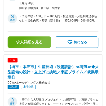
る！ ◎ 静岡県磐田市は温暖な気候と豊かな自然環境を備えな
線／磐田駅受動喫煙対策：屋内全面禁煙変更の範囲：会社の定
【最寄り駅】
がら、浜松市や静岡市へのアクセスも良好で暮らしやすいエリ
める事業所
御厨駅(静岡県)、磐田駅、袋井駅
ア！ ◎ 借上げ社宅制度や充実した福利厚生が整っており、県
外からの転居者も安心して長期的なキャリアを築ける！ ■この
＜予定年収＞600万円～800万円＜賃金形態＞月給制補足事項
仕事の魅力 一般的な生産技術職と異なり、設備の改善だけで
給与
なし＜賃金内訳＞月額（基本給）：350,000円～500,000円＜
なく、設備構想・設計・導入・立上げ・操業改善まで一貫して
月給＞350,000円～500,000円＜昇給有無＞有＜残業手当＞有
携わることができます。若手でも主体的に案件を担当できる環
＜給与補足＞■賞与：年2回（6月、12月）■昇給：年1回（4
境があり、幅広い技術力を身につけられるポジションです。 ■
月）賃金はあくまでも目安の金額であり、選考を通じて上下す
業務内容 DOWAグループの生産拠点において、生産設備・プ
る可能性があります。月給(月額)は固定手当を含めた表記で
ラント設備の設計および設備開発をご担当いただきます。 ・
求人詳細を見る
す。
気になる
新規設備の構想検討および機械設計 ・設備導入に伴う仕様検
討、コスト試算、発注業務 ・工事管理および試運転、立上げ
対応 ・既存設備の自動化、省力化、生産性向上に向けた改善
提案 ・設備保全およびトラブル改善 ・研究開発部門と連携し
NEW
た新技術の実装 ■キャリアパス 年次や社歴に関係なく主担当
【埼玉：本庄市】生産技術（設備設計）≪電気≫◆大
として案件を任される風土があります。将来的には大型設備投
資案件や新工場立上げプロジェクトの中核メンバーとして活躍
型設備の設計・立上げに挑戦／東証プライム／就業環
いただけます。 ■教育体制 OJTを中心に、実務を通じて業務
境◎
を習得いただきます。業務の特性上、幅広い領域を経験でき、
DOWAホールディングス株式会社
着実にスキルアップが可能です。 ■働き方 残業時間は月平均
正社員
上場企業
20時間程度です。 ■緊急呼び出しについて 休日の緊急呼び出
しや夜間対応は当番制で担当することとなっており、緊急対応
した場合は、振替休日を取って頂いております。 ■配属先につ
～若手から大型設備プロジェクトに挑戦可能！／東証プライム
いて：DOWAホールディングス株式会社での採用にてDOWAテ
仕事
上場／資源循環を支えるリーディングカンパニー／設計・開
クノロジー株式会社への在籍出向となります。 DOWAテクノ