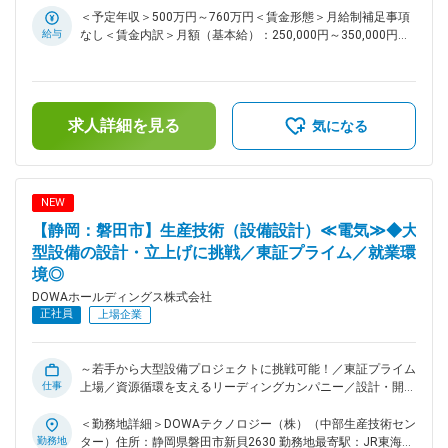
長く勤務いただけます。 （転勤を想定しておりません） ■キ
＜予定年収＞500万円～760万円＜賃金形態＞月給制補足事項
ャリアパス： ・焼却プラントの保全業務について理解、習得
給与
なし＜賃金内訳＞月額（基本給）：250,000円～350,000円＜
していただいたのち、保全のリーダークラスとして、統括して
月給＞250,000円～350,000円＜昇給有無＞有＜残業手当＞有
いただきます。 ■組織構成： 設備管理課長1名の元、電気担当
＜給与補足＞■賞与：年2回（6月、12月）■昇給：年1回（4
者 3名 ■配属先について：DOWAホールディングス株式会社
月）賃金はあくまでも目安の金額であり、選考を通じて上下す
での採用にてエコシステム山陽株式会社への在籍出向となりま
る可能性があります。月給(月額)は固定手当を含めた表記で
す。 同社は固形・液体状の廃棄物やフロン類の無害化・減容
求人詳細を見る
す。
気になる
化に加え、金属類を主体とする使用済み製品・部品類のリサイ
クル原料化を行います。 PCB処理では全国に先駆けていち早
く事業化を行い、リチウムイオンバッテリーの処理とリサイク
ルにも取り組み始めています。 容器のまま焼却処理ができる
NEW
設備を整え、多くの難処理物の受入れにも対応しています。
【静岡：磐田市】生産技術（設備設計）≪電気≫◆大
変更の範囲：会社の定める業務
型設備の設計・立上げに挑戦／東証プライム／就業環
境◎
DOWAホールディングス株式会社
正社員
上場企業
～若手から大型設備プロジェクトに挑戦可能！／東証プライム
仕事
上場／資源循環を支えるリーディングカンパニー／設計・開
発・設備改善など幅広い業務を通じて市場価値の高いエンジニ
アを目指せます～ ◎ DOWAグループの主要生産拠点として、
＜勤務地詳細＞DOWAテクノロジー（株）（中部生産技術セン
最先端の金属加工・電子材料製造を支える大規模設備に携われ
勤務地
ター）住所：静岡県磐田市新貝2630 勤務地最寄駅：JR東海道