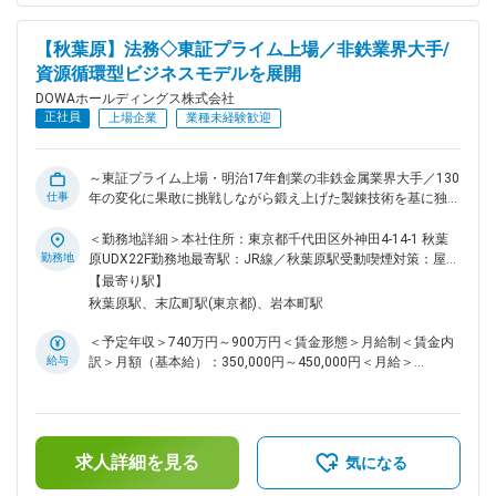
定、条件の検討、測定、報告 ■働き方：残業時間は月平均20時
間程度です。 ■小坂町で働く魅力 ◇「あのDOWA！」といっ
【秋葉原】法務◇東証プライム上場／非鉄業界大手/
た雰囲気の中働けます。小坂町のだれもが知っている企業であ
資源循環型ビジネスモデルを展開
り、地元企業とのつながりも強いです。 ◇寮・社宅完備なの
で、単身でも家族帯同でも快適に暮らせます。小坂町居住の場
DOWAホールディングス株式会社
合、通勤時間も車で10分以内です。 ◇北東北主要都市へのア
正社員
上場企業
業種未経験歓迎
クセスがよく、快適な生活が送れます。弘前市まで車で1時
間、盛岡市や青森市も車で1時間半、コンビニ・スーパー・ド
ラッグストアは町内にございます。 ◇夏はキャンプ・冬はスキ
～東証プライム上場・明治17年創業の非鉄金属業界大手／130
ーなど、アウトドアを充実できます。車で30分程度で自然を
仕事
年の変化に果敢に挑戦しながら鍛え上げた製錬技術を基に独自
感じられ、休日を充実させられます。 ■配属先について：
の「資源循環型事業」をグローバルに展開しています～ ■業務
DOWAホールディングスでの採用にてDOWAテクノリサーチへ
内容： 株主総会の開催と法改正への対応、社内への教育活動
＜勤務地詳細＞本社住所：東京都千代田区外神田4-14-1 秋葉
の在籍出向となります。 【DOWAテクノリサーチについて】
などを行いつつ、年間を通しては、法務相談を軸にした契約法
勤務地
原UDX22F勤務地最寄駅：JR線／秋葉原駅受動喫煙対策：屋内
同社グループ会社の工場で処理されるリサイクル原料の金、
務や紛争対応など各種業務を担当していただきます。 ■業務詳
全面禁煙変更の範囲：会社の定める事業所（リモートワーク含
【最寄り駅】
銀、白金などの有価金属、不純物含有量などを分析していま
細： ◇法務相談： エレクトロニクス分野の最先端の内容に関
む）
秋葉原駅、末広町駅(東京都)、岩本町駅
す。工程管理の為に、製造工程中の生成物中の有価金属、不純
する契約、リサイクル原料集荷に関する国際的な取引に関する
物含有量などを分析をし、環境に関する調査を専門に行ってい
契約なども扱います。いわゆる定型的な契約書審査だけでな
＜予定年収＞740万円～900万円＜賃金形態＞月給制＜賃金内
ます。 変更の範囲：会社の定める業務
く、取引スキーム自体へのリスクの確認や指摘、最終的な契約
給与
訳＞月額（基本給）：350,000円～450,000円＜月給＞
書への落とし込みなど、製品だけでなく事業構造全体への理解
350,000円～450,000円＜昇給有無＞有＜残業手当＞有＜給与
が必要な内容を扱うこともあります。 ※年間の相談件数400件
補足＞※残業20時間分の手当も込み■賞与：年2回（6月、12
程度、うち英文契約の占める割合は約３割です。 ◇機関法務：
月）■昇給：年1回（4月）賃金はあくまでも目安の金額であ
株主総会の開催と運営の全般に関わります。 また、役員会の
り、選考を通じて上下する可能性があります。月給(月額)は固
事務局などいわゆるコーポレート・ガバナンスに直接かかわる
求人詳細を見る
定手当を含めた表記です。
気になる
業務も担当しています。 ■組織構成： 総務・法務部は１０名