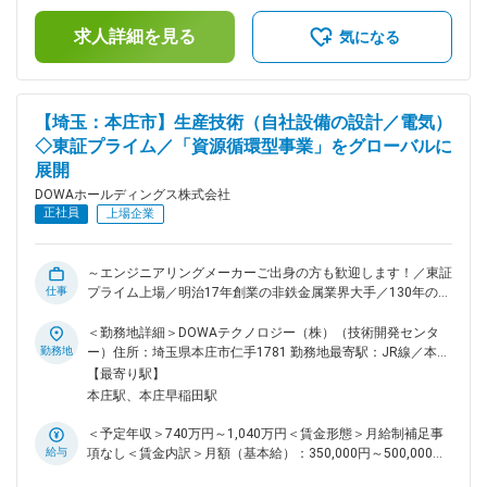
産技術となる、企画、設計、工事、試運転に留まらず、研究・
る可能性があります。月給(月額)は固定手当を含めた表記で
開発～操業管理といった幅広い業務に挑戦できる点は当社なら
求人詳細を見る
す。
気になる
ではの魅力です。 ■働き方：残業時間は月平均20時間程度で
す。 ■緊急呼び出しについて：同社では、休日の緊急呼び出し
や夜間対応は当番制で担当することとなっており、緊急対応し
た場合は、振替休日を取って頂いております。 ■配属先につい
【埼玉：本庄市】生産技術（自社設備の設計／電気）
て：DOWAホールディングス株式会社での採用にてDOWAパワ
◇東証プライム／「資源循環型事業」をグローバルに
ーデバイス株式会社への在籍出向となります。 【DOWAパワ
展開
ーデバイス株式会社について】 当社は、東証プライム上場の
DOWAホールディングス株式会社を親会社とするDOWAグルー
DOWAホールディングス株式会社
プの一員です。親会社の前身である同和鉱業株式会社が1985
正社員
上場企業
年に金属-セラミックス基板の研究をスタートし、その製造工
場として1992年に長野県塩尻市で創業しました。高電圧大電
流の電力変換や制御を行うパワーデバイスに不可欠な「金属-
～エンジニアリングメーカーご出身の方も歓迎します！／東証
セラミックス基板」の開発・製造に力を注いでおり、特に近年
仕事
プライム上場／明治17年創業の非鉄金属業界大手／130年の変
ではエコカーや太陽光・風力発電などの用途でニーズが高まっ
化に果敢に挑戦しながら鍛え上げた製錬技術を基に独自の「資
ています。これら事業を通じ、DOWAグループが掲げる企業理
源循環型事業」をグローバルに展開しています～ ■業務内容：
＜勤務地詳細＞DOWAテクノロジー（株）（技術開発センタ
念である、地球を舞台とした事業活動を通じて、豊かな社会の
同社の生産技術部において生産設備の設計（電気）をご担当頂
勤務地
ー）住所：埼玉県本庄市仁手1781 勤務地最寄駅：JR線／本庄
創造と資源循環型社会の構築に貢献していきます。 変更の範
きます。ご経験やスキルに応じて下記の業務を徐々にお任せ致
駅受動喫煙対策：屋内全面禁煙変更の範囲：会社の定める事業
【最寄り駅】
囲：会社の定める業務
します。 【具体的な業務内容】 主としてプラント設備の建
所（リモートワーク含む）
本庄駅、本庄早稲田駅
設、改善、保全業務全般を電気・制御設計エンジニアとして担
当頂きます。 ◇建設業務（設備検討・設計、発注、工事管理、
＜予定年収＞740万円～1,040万円＜賃金形態＞月給制補足事
立上げ、操業移管まで） ◇改善業務（生産性向上、省エネ、省
給与
項なし＜賃金内訳＞月額（基本給）：350,000円～500,000円
力化等） ■ポジションの特徴：一般的な生産技術となる、企
＜月給＞350,000円～500,000円＜昇給有無＞有＜残業手当＞