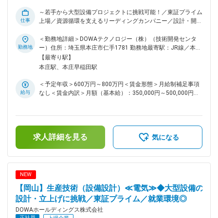
先について：DOWAホールディングス株式会社での採用にて
～若手から大型設備プロジェクトに挑戦可能！／東証プライム
DOWAテクノロジー株式会社への在籍出向となります。
仕事
上場／資源循環を支えるリーディングカンパニー／設計・開
DOWAテクノロジーの各部門は、5つの事業会社との密接な連
発・設備改善など幅広い業務を通じて市場価値の高いエンジニ
携のもと、製造・研究現場と一体になって、当事者の一員とし
アを目指せます～ ◎埼玉県の住みよさランキング第3位と、人
＜勤務地詳細＞DOWAテクノロジー（株）（技術開発センタ
て操業、建設、開発、解析などを検討、立案、実行していま
気の高い本庄市！ ◎東京までのアクセス良好(電車で約1時間
勤務地
ー）住所：埼玉県本庄市仁手1781 勤務地最寄駅：JR線／本庄
す。 変更の範囲：会社の定める業務
20分) ◎借上げ社宅制度があり入社後の住まいの充実したサポ
駅受動喫煙対策：屋内全面禁煙変更の範囲：会社の定める事業
【最寄り駅】
ートあり。 ■この仕事の魅力 一般的な生産技術職と異なり、
所
本庄駅、本庄早稲田駅
設備の改善だけでなく、設備構想・設計・導入・立上げ・操業
改善まで一貫して携わることができます。若手でも主体的に案
＜予定年収＞600万円～800万円＜賃金形態＞月給制補足事項
件を担当できる環境があり、幅広い技術力を身につけられるポ
給与
なし＜賃金内訳＞月額（基本給）：350,000円～500,000円＜
ジションです。 ■業務内容 DOWAグループの生産拠点におい
月給＞350,000円～500,000円＜昇給有無＞有＜残業手当＞有
て、生産設備・プラント設備の設計および設備開発をご担当い
＜給与補足＞■賞与：年2回（6月、12月）■昇給：年1回（4
ただきます。 ・新規設備の構想検討および機械設計 ・設備導
月）賃金はあくまでも目安の金額であり、選考を通じて上下す
入に伴う仕様検討、コスト試算、発注業務 ・工事管理および
る可能性があります。月給(月額)は固定手当を含めた表記で
試運転、立上げ対応 ・既存設備の自動化、省力化、生産性向
求人詳細を見る
す。
気になる
上に向けた改善提案 ・設備保全およびトラブル改善 ・研究開
発部門と連携した新技術の実装 ■キャリアパス 年次や社歴に
関係なく主担当として案件を任される風土があります。将来的
には大型設備投資案件や新工場立上げプロジェクトの中核メン
NEW
バーとして活躍いただけます。 【参考】
【岡山】生産技術（設備設計）≪電気≫◆大型設備の
https://www.dowa.co.jp/dtc/work/saitama/ 同社の魅力がまと
まったHPとなります。 ■教育体制 OJTを中心に、実務を通じ
設計・立上げに挑戦／東証プライム／就業環境◎
て業務を習得いただきます。業務の特性上、幅広い領域を経験
DOWAホールディングス株式会社
でき、着実にスキルアップが可能です。 ■働き方 残業時間は
正社員