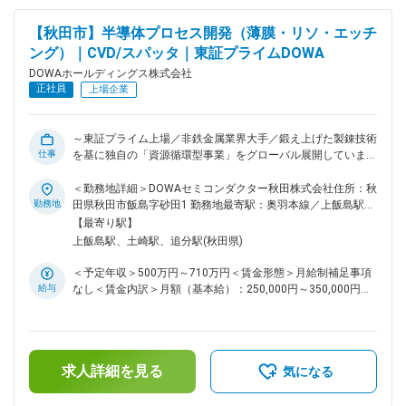
イト粉、還元鉄粉、複合酸化物粉（燃料電池材料）などの磁性
材料を扱っております。 ■同社の特徴・魅力：鍛え上げた製錬
【秋田市】半導体プロセス開発（薄膜・リソ・エッチ
技術を駆使し循環型事業を展開しています。1884年に非鉄金
ング）｜CVD/スパッタ｜東証プライムDOWA
属の鉱山・製錬会社として創業しました。そこで産出される
「黒鉱」は金銀以外に不純物も多く製錬が非常に困難でした
DOWAホールディングス株式会社
が、苦心の末に複数の有価金属を余さず回収する技術を開発。
正社員
上場企業
この時鍛え上げた製錬技術を駆使し、電子部品・携帯電話など
の「都市鉱山」から貴金属を回収するリサイクル事業を確立。
同じく製錬の過程で生まれる不純物の処理技術の延長線上で、
～東証プライム上場／非鉄金属業界大手／鍛え上げた製錬技術
産業廃棄物・土壌浄化事業を国内外で展開しています。また取
仕事
を基に独自の「資源循環型事業」をグローバル展開しています
り出した金属に様々な加工を施す事で、高付加価値材料の提供
～ ■業務内容：オプトデバイス（LED・PD）の原材料となる基
もしています。太陽電池向け表面電極用の銀粉、スマートフォ
板上に、フォトリソ装置・CVD・スパッタ・蒸着等の薄膜形成
＜勤務地詳細＞DOWAセミコンダクター秋田株式会社住所：秋
ン向け近接センサー用の赤外LED等の分野で世界トップクラス
装置・接合装置・エッチング装置を用いてオプトデバイスを作
勤務地
田県秋田市飯島字砂田1 勤務地最寄駅：奥羽本線／上飯島駅受
のシェア製品を実現していますDOWAグループは、環境リサイ
りこむ工程のプロセス開発を業務をご担当いただきます。電極
動喫煙対策：屋内全面禁煙変更の範囲：会社の定める事業所
【最寄り駅】
クル、精錬、電子材料、金属加工、熱処理等多岐にわたる製
材料検討・電極構造の設計やチップ切断等の技術開発、オプト
（リモートワーク含む）
上飯島駅、土崎駅、追分駅(秋田県)
品・サービスを提供しています。グループ全体の収益源となる
デバイスの各種評価技術での活躍も期待しています。 ■働き
マーケットが多様化されており強固な事業基盤を実現していま
方：残業時間は月平均20時間程度です。 ■秋田市で働く魅力：
＜予定年収＞500万円～710万円＜賃金形態＞月給制補足事項
す。 変更の範囲：会社の定める業務
秋田市は秋田県のほぼ中央部に位置する人口29万人弱を誇る
給与
なし＜賃金内訳＞月額（基本給）：250,000円～350,000円＜
県庁所在地です。日本海と出羽山地に挟まれた自然豊かな環境
月給＞250,000円～350,000円＜昇給有無＞有＜残業手当＞有
ながら、県内を代表する都市部として栄えるエリアでもあり、
＜給与補足＞■賞与：年2回（6月、12月）■昇給：年1回（4
主要ターミナルとなる秋田駅を中心として便利な市街地が広が
月）賃金はあくまでも目安の金額であり、選考を通じて上下す
っています。また市内には秋田新幹線やJR 各線などの交通網
る可能性があります。月給(月額)は固定手当を含めた表記で
が充実する他、空の玄関口となる「秋田空港」も立地。「秋田
求人詳細を見る
す。
気になる
空港」より飛行機を使って、東京の羽田空港まで約１時間、大
阪の伊丹空港まで約１時間40分、名古屋の中部国際空港まで