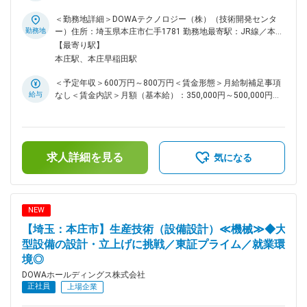
発・設備改善など幅広い業務を通じて市場価値の高いエンジニ
ロジーの各部門は、5つの事業会社との密接な連携のもと、製
アを目指せます～ ◎埼玉県の住みよさランキング第3位と、人
＜勤務地詳細＞DOWAテクノロジー（株）（技術開発センタ
造・研究現場と一体になって、当事者の一員として操業、建
気の高い本庄市！ ◎東京までのアクセス良好(電車で約1時間
勤務地
ー）住所：埼玉県本庄市仁手1781 勤務地最寄駅：JR線／本庄
設、開発、解析などを検討、立案、実行しています。 変更の
20分) ◎借上げ社宅制度があり入社後の住まいの充実したサポ
駅受動喫煙対策：屋内全面禁煙変更の範囲：会社の定める事業
【最寄り駅】
範囲：会社の定める業務
ートあり。 ■この仕事の魅力 一般的な生産技術職と異なり、
所
本庄駅、本庄早稲田駅
設備の改善だけでなく、設備構想・設計・導入・立上げ・操業
改善まで一貫して携わることができます。若手でも主体的に案
＜予定年収＞600万円～800万円＜賃金形態＞月給制補足事項
件を担当できる環境があり、幅広い技術力を身につけられるポ
給与
なし＜賃金内訳＞月額（基本給）：350,000円～500,000円＜
ジションです。 ■業務内容 DOWAグループの生産拠点におい
月給＞350,000円～500,000円＜昇給有無＞有＜残業手当＞有
て、生産設備・プラント設備の設計および設備開発をご担当い
＜給与補足＞■賞与：年2回（6月、12月）■昇給：年1回（4
ただきます。 ・新規設備の構想検討および機械設計 ・設備導
月）賃金はあくまでも目安の金額であり、選考を通じて上下す
入に伴う仕様検討、コスト試算、発注業務 ・工事管理および
る可能性があります。月給(月額)は固定手当を含めた表記で
試運転、立上げ対応 ・既存設備の自動化、省力化、生産性向
求人詳細を見る
す。
気になる
上に向けた改善提案 ・設備保全およびトラブル改善 ・研究開
発部門と連携した新技術の実装 ■キャリアパス 年次や社歴に
関係なく主担当として案件を任される風土があります。将来的
には大型設備投資案件や新工場立上げプロジェクトの中核メン
NEW
バーとして活躍いただけます。 【参考】
【埼玉：本庄市】生産技術（設備設計）≪機械≫◆大
https://www.dowa.co.jp/dtc/work/saitama/ 同社の魅力がまと
まったHPとなります。 ■教育体制 OJTを中心に、実務を通じ
型設備の設計・立上げに挑戦／東証プライム／就業環
て業務を習得いただきます。業務の特性上、幅広い領域を経験
境◎
でき、着実にスキルアップが可能です。 ■働き方 残業時間は
DOWAホールディングス株式会社
月平均20時間程度です。 ■緊急呼び出しについて 休日の緊急
正社員
上場企業
呼び出しや夜間対応は当番制で担当することとなっており、緊
急対応した場合は、振替休日を取って頂いております。 ■配属