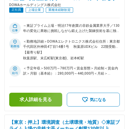
の中核メンバーとして活躍いただけます。 ■教育体制 OJTを
DOWAホールディングス株式会社
中心に、実務を通じて業務を習得いただきます。業務の特性
正社員
上場企業
業種未経験歓迎
上、幅広い領域を経験でき、着実にスキルアップが可能です。
■働き方 残業時間は月平均20時間程度です。 ■緊急呼び出しに
ついて 休日の緊急呼び出しや夜間対応は当番制で担当するこ
～東証プライム上場・明治17年創業の非鉄金属業界大手／130
ととなっており、緊急対応した場合は、振替休日を取って頂い
仕事
年の変化に果敢に挑戦しながら鍛え上げた製錬技術を基に独自
ております。 ■配属先について：DOWAホールディングス株式
の「資源循環型事業」をグローバルに展開しています～ ■業務
会社での採用にてDOWAテクノロジー株式会社への在籍出向と
概要 当社の機能材料事業部において、事業部運営に関する数
＜勤務地詳細＞DOWAエレクトロニクス株式会社住所：東京都
なります。 DOWAテクノロジーの各部門は、5つの事業会社と
値管理（予算・決算業務）、営業支援、業務改善推進、庶務全
勤務地
千代田区外神田4丁目14番1号 秋葉原UDXビル 22階受動喫
の密接な連携のもと、製造・研究現場と一体になって、当事者
般を担っていただきます。事業部内のハブとして、売上・原価
煙対策：敷地内全面禁煙変更の範囲：会社の定める事業所（リ
【最寄り駅】
の一員として操業、建設、開発、解析などを検討、立案、実行
管理や営業スタッフの受注処理代行、納期調整、社内外との調
モートワーク含む）
秋葉原駅、末広町駅(東京都)、岩本町駅
しています。 変更の範囲：会社の定める業務
整業務など幅広い業務をお任せします。取り扱い製品は磁性材
料、複合酸化物材、電池材料、機能性粉体材料が中心です。 ■
＜予定年収＞500万円～780万円＜賃金形態＞月給制＜賃金内
業務詳細 ・事業部の予算・決算に関する数値管理、原価計
給与
訳＞月額（基本給）：280,000円～440,000円＜月給＞
算・データ集計 ・営業スタッフの業務支援（受注処理の代
280,000円～440,000円＜昇給有無＞有＜残業手当＞有＜給与
行、顧客や仕入れ先との納期調整、資料作成） ・業務改善推
補足＞※残業20時間分の手当も込み■賞与：年2回（6月、12
進（業務フローや仕組みの見直し・提案・実行） ・庶務（会
月）■昇給：年1回（4月）賃金はあくまでも目安の金額であ
議運営補助や事業部内の調整業務など） ・一部、海外顧客と
り、選考を通じて上下する可能性があります。月給(月額)は固
のメールでのやり取りも発生します ■組織構成 若手にも責任
求人詳細を見る
定手当を含めた表記です。
気になる
ある業務を積極的に任せる文化があり、幅広い業務に携わるこ
とができます。チームワークを重視し、部門内外と連携しなが
ら業務を進めます。 ■業務の魅力 事業部運営の中核を担うポ
ジションで、改善提案や業務効率化など自発的なチャレンジが
【東京：押上】環境調査（土壌環境・地質）◇東証プ
歓迎される環境です。営業や生産現場とも連携し、幅広い知識
ライム上場の非鉄大手メーカー／創業130年以上