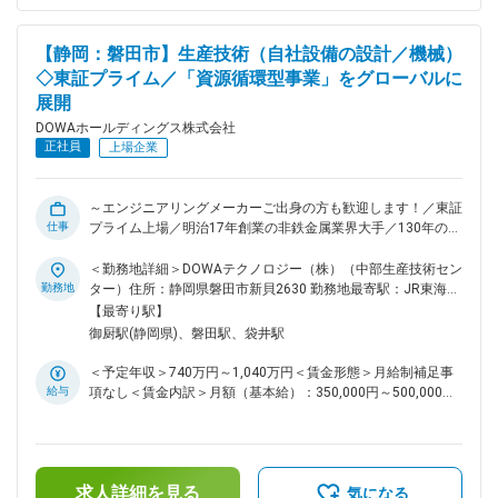
が在籍しており、総務と法務でチームが分かれています。総務
６名（うち秘書２名）、法務４名（うち兼務１名） 30～40代
の社員が多く、法務には中途入社者も複数在籍しております。
【静岡：磐田市】生産技術（自社設備の設計／機械）
チーム、部門、会社を横断する業務も多くあり、幅広い業務経
◇東証プライム／「資源循環型事業」をグローバルに
験が積める環境です。 ■働き方：残業時間は月平均20時間程度
展開
にて育児・介護がある場合は短時間勤務も可能です。 ■当社に
ついて：DOWAグループは、1884年に鉱山・製錬会社として
DOWAホールディングス株式会社
創業いたしました。以来、当社は時代の変化と共に事業内容を
正社員
上場企業
様々に進化させ、5つのコアビジネスで構成する独自の循環型
事業を形成してまいりました。現在は「地球を舞台とした事業
活動を通じて、豊かな社会の創造と資源循環型社会の構築に貢
～エンジニアリングメーカーご出身の方も歓迎します！／東証
献する」という企業理念のもと、サステナブルな社会の構築に
仕事
プライム上場／明治17年創業の非鉄金属業界大手／130年の変
貢献しております。 変更の範囲：会社の定める業務
化に果敢に挑戦しながら鍛え上げた製錬技術を基に独自の「資
源循環型事業」をグローバルに展開しています～ ■業務内容：
＜勤務地詳細＞DOWAテクノロジー（株）（中部生産技術セン
同社の生産技術部において生産設備の設計（機械）をご担当頂
勤務地
ター）住所：静岡県磐田市新貝2630 勤務地最寄駅：JR東海道
きます。ご経験やスキルに応じて下記の業務を徐々にお任せ致
線／磐田駅受動喫煙対策：屋内全面禁煙変更の範囲：会社の定
【最寄り駅】
します。 【具体的な業務内容】 ◇製造設備に関わる新規建設
める事業所
御厨駅(静岡県)、磐田駅、袋井駅
や装置開発・改善・保全の計画・実行 ◇建設業務（設備検
討・設計、コスト試算、発注、工事管理、立上げ、操業移管ま
＜予定年収＞740万円～1,040万円＜賃金形態＞月給制補足事
で） ◇改善業務（生産性向上、省エネ、省力化等） プラント
給与
項なし＜賃金内訳＞月額（基本給）：350,000円～500,000円
設備の設計から操業移管の業務に精通している機械・設備系の
＜月給＞350,000円～500,000円＜昇給有無＞有＜残業手当＞
ご経験、特に管理職層を補佐し若手スタッフ層に指示・指導で
有＜給与補足＞■賞与：年2回（6月、12月）■昇給：年1回（4
きる方を募集しております。 ■ポジションの特徴：一般的な生
月）賃金はあくまでも目安の金額であり、選考を通じて上下す
産技術となる、企画、設計、工事、試運転に留まらず、研究・
る可能性があります。月給(月額)は固定手当を含めた表記で
開発～操業管理といった幅広い業務に挑戦できる点は当社なら
求人詳細を見る
す。
気になる