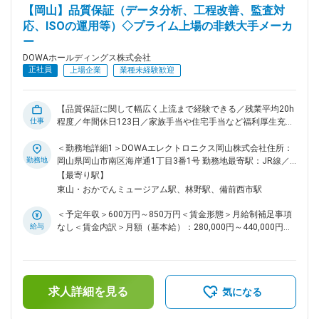
【岡山】品質保証（データ分析、工程改善、監査対
ロセスの提案にも取り組めます。 ■業務の魅力 需要拡大中の
最先端材料の増産を推進できる責任とやりがいがあり、投資・
応、ISOの運用等）◇プライム上場の非鉄大手メーカ
建設・スケールアップなど多岐にわたる経験を積むことが可能
ー
です。 ■教育体制 OJTやプロジェクトを通じて実践的に学べ
DOWAホールディングス株式会社
る環境が整っています。 ■就業環境 就業時間9:00～17:35、月
正社員
上場企業
業種未経験歓迎
平均残業20時間程度。休暇や手当も充実しています。 ■想定さ
れるキャリアパス プロジェクトリーダーとしての経験を活か
して、将来的には事業部の中核人材や海外拠点での活躍も可能
【品質保証に関して幅広く上流まで経験できる／残業平均20h
です。 ■配属先について DOWAホールディングス株式会社で
仕事
程度／年間休日123日／家族手当や住宅手当など福利厚生充実
の採用にてDOWAエレクトロニクス岡山（株）への在籍出向と
／非鉄金属業界の大手企業】 ■業務概要 当社工場における品
なります。 半導体や電子部品向けの高機能材料を製造する
質保証スタッフとして、製造・技術・営業など多部門と連携
＜勤務地詳細1＞DOWAエレクトロニクス岡山株式会社住所：
DOWAグループの製造拠点企業となります。 変更の範囲：会
し、製品の品質維持および継続的な改善活動を推進します。製
勤務地
岡山県岡山市南区海岸通1丁目3番1号 勤務地最寄駅：JR線／
社の定める業務
品検査や工程監査、品質データ分析を基盤に、不具合やクレー
岡山駅受動喫煙対策：屋内全面禁煙＜勤務地詳細2＞DOWAエ
【最寄り駅】
ム発生時の調査・原因究明、再発防止策の立案・実行も担当。
フテック（株）住所：岡山県久米郡美咲町吉ヶ原1045 受動喫
東山・おかでんミュージアム駅、林野駅、備前西市駅
規格書や検査基準書などの文書管理、ISO関連業務、顧客対応
煙対策：屋内全面禁煙＜勤務地詳細3＞DOWAIPクリエイショ
等、品質保証業務全般に幅広く関わります。 ■業務詳細 ・製
ン（株）住所：岡山県岡山市南区築港栄町7 受動喫煙対策：屋
＜予定年収＞600万円～850万円＜賃金形態＞月給制補足事項
品の検査や品質データ分析、工程監査の実施 ・不具合発生時
内全面禁煙変更の範囲：会社の定める事業所
給与
なし＜賃金内訳＞月額（基本給）：280,000円～440,000円＜
のクレーム調査や原因分析、再発防止策の立案・実行 ・製造
月給＞280,000円～440,000円＜昇給有無＞有＜残業手当＞有
部門と連携した工程改善や品質向上施策の推進 ・規格書、検
＜給与補足＞■賞与：年2回（6月、12月）■昇給：年1回（4
査基準書、手順書などの作成・改訂、文書管理 ・顧客からの
月）賃金はあくまでも目安の金額であり、選考を通じて上下す
品質に関する問い合わせや監査対応（海外顧客含む） ・ISO等
る可能性があります。月給(月額)は固定手当を含めた表記で
の品質マネジメントシステム運用、内部・外部監査対応 ・新
求人詳細を見る
す。
気になる
たな仕組みやプロセスの提案と実現に向けた積極的な取り組み
■組織構成 若手にも積極的に業務を任せ、幅広い業務経験が積