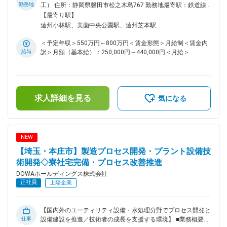
セスそのものの改善などをご担当いただきます。通常加工して
勤務地
工） 住所：静岡県磐田市松之木島767 勤務地最寄駅：鉄道線
いる材料について各種金属学的な調査を行ったり、試験用の材
／遠州小林駅受動喫煙対策：敷地内喫煙可能場所あり変更の範
【最寄り駅】
料を用いて製造プロセスで試験なども実施、ほかにもラボ試験
囲：会社の定める事業所（リモートワーク含む）
遠州小林駅、美薗中央公園駅、遠州芝本駅
装置を使っての材料開発やプロセス改善検討などもお任せいた
します。 ■配属部署・組織：配属部署は技術センターの技術チ
＜予定年収＞550万円～800万円＜賃金形態＞月給制＜賃金内
ーム、もしくは合金開発チームにてチーム単位では3～4名の
給与
訳＞月額（基本給）：250,000円～440,000円＜月給＞
人数となっています。チームリーダー（管理職）は30代半ば
250,000円～440,000円＜昇給有無＞有＜残業手当＞有＜給与
～50代。2拠点ありで約20名ずつ在籍しています。 ■特徴・魅
補足＞■賞与：年2回（6月、12月）■昇給：年1回（4月）賃金
力：金属加工事業部の製品技術の根幹となる部署であり、合金
はあくまでも目安の金額であり、選考を通じて上下する可能性
開発から製造プロセスの改善など様々な業務を経験できます。
があります。月給(月額)は固定手当を含めた表記です。
自部門の仲間同士だけでなく、製造部門、営業部門と情報交換
求人詳細を見る
気になる
できる機会が多く、顧客情報や製造情報をもとに工程設計やプ
ロセス改善を行っていくことが可能です。東北大のリカレント
セミナーをはじめ、金属材料だけでなく周辺分野のセミナーな
どの受講も推奨しており、若手が多く、職場も明るい雰囲気と
NEW
なります。学会発表、特許申請なども積極的に行っています。
【埼玉・本庄市】製造プロセス開発・プラント設備技
■キャリアパス：合金開発や製造プロセス改善を通じて、金属
組織の制御に必要な知識の拡充、製造プロセスに関する種々の
術開発◇寮社宅完備・プロセス改善推進
知識を習得でき、グループを率いて様々な開発、改善を推進す
DOWAホールディングス株式会社
る人材として育成します。自社の他部署との交流のほか、大学
正社員
上場企業
との共同研究、顧客との情報交換なども多く経験でき、マネジ
メントを担う技術系の人材を育成も進めており、もちろん専門
性を追及する技術スタッフとしてキャリアを積んでいくことも
【国内外のユーティリティ設備・水処理分野でプロセス開発と
可能です。 ■所属先について： DOWAホールディングスに在
仕事
設備建設を推進／技術者の成長を支援する環境】 ■業務概要
籍にてDOWAメタルテックへの在籍出向となります。同社は金