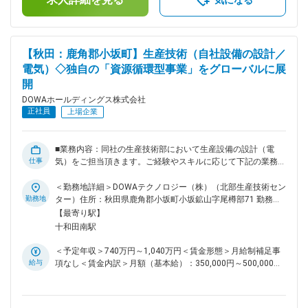
気になる
休日を取って頂いております。 ■充実の福利厚生：東京ドーム
約13 個分の広大な敷地内には、厚生施設「ゆうゆうホール」
を完備しております。また大浴場で仕事の疲れを癒せる他、サ
ウナやマッサージチェア、ロッカーも用意されています。体育
【秋田：鹿角郡小坂町】生産技術（自社設備の設計／
館では、テニスやバレーボール、トレーニングか可能。共済
電気）◇独自の「資源循環型事業」をグローバルに展
会、保養補助、勤続慰労 慰労金、休暇、旅行券 、社内健康診
開
断もございます。 ■配属先について：DOWAホールディングス
株式会社での採用にてDOWAテクノロジー株式会社への在籍出
DOWAホールディングス株式会社
向となります。 【DOWAテクノロジー株式会社について】
正社員
上場企業
DOWAテクノロジーの各部門は、5つの事業会社との密接な連
携のもと、製造・研究現場と一体になって、当事者の一員とし
て操業、建設、開発、解析などを検討、立案、実行していま
■業務内容：同社の生産技術部において生産設備の設計（電
す。製造設備の開発・改善を担う「生産技術部」、分析・品質
仕事
気）をご担当頂きます。ご経験やスキルに応じて下記の業務を
改善を通じてCS(顧客満足)の向上を図る「品質保証部」、そし
徐々にお任せ致します。 【具体的な業務内容】 主としてプラ
て事業会社と のスムーズな連携を担う「企画部」、これら3部
ント設備の建設、改善、保全業務全般を電気・制御設計エンジ
＜勤務地詳細＞DOWAテクノロジー（株）（北部生産技術セン
門が一丸となって、“技術立社”に向けた多様な活動を展開して
ニアとして担当頂きます。 ◇建設業務（設備検討・設計、発
勤務地
ター）住所：秋田県鹿角郡小坂町小坂鉱山字尾樽部71 勤務地
おり、DOWAグループの技術を根底から支えています。 変更
注、工事管理、立上げ、操業移管まで） ◇改善業務（生産性向
最寄駅：JR花輪線／十和田南駅受動喫煙対策：屋内全面禁煙
【最寄り駅】
の範囲：会社の定める業務
上、省エネ、省力化等） ■特徴・魅力：一般的な生産技術とな
変更の範囲：会社の定める事業所
十和田南駅
る企画、設計、工事、試運転に留まらず、研究・開発～操業管
理といった幅広い業務に挑戦できる点は同社ならではの魅力で
＜予定年収＞740万円～1,040万円＜賃金形態＞月給制補足事
す。 【参考】 https://www.dowa.co.jp/dtc/work/akita/ 同社の
給与
項なし＜賃金内訳＞月額（基本給）：350,000円～500,000円
魅力がまとまったHPとなります。 ぜひこちらもご確認くださ
＜月給＞350,000円～500,000円＜昇給有無＞有＜残業手当＞
い。 ■小坂町で働く魅力 ◇「あのDOWA！」といった雰囲気
有＜給与補足＞■賞与：年2回（6月、12月）■昇給：年1回（4
の中働けます。小坂町のだれもが知っている企業であり、地元
月）賃金はあくまでも目安の金額であり、選考を通じて上下す