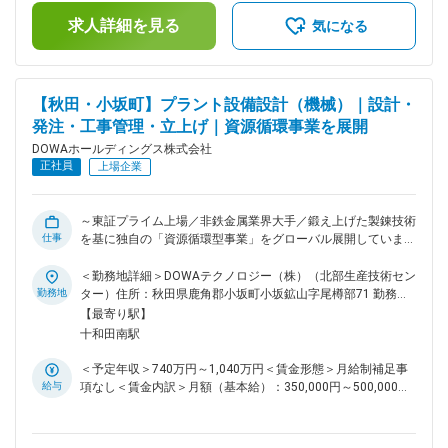
企業とのつながりも強いです。 ◇寮・社宅完備なので、単身で
る可能性があります。月給(月額)は固定手当を含めた表記で
も家族帯同でも快適に暮らせます。小坂町居住の場合、通勤時
求人詳細を見る
す。
気になる
間も車で10分以内です。 ◇北東北主要都市へのアクセスがよ
く、快適な生活が送れます。弘前市まで車で1時間、盛岡市や
青森市も車で1時間半、コンビニ・スーパー・ドラッグストア
は町内にございます。 ◇夏はキャンプ・冬はスキーなど、アウ
【秋田・小坂町】プラント設備設計（機械）｜設計・
トドアを充実できます。車で30分程度で自然を感じられ、休
発注・工事管理・立上げ｜資源循環事業を展開
日を充実させられます。 ■緊急呼び出しについて：同社では休
日の緊急呼び出しや夜間対応は当番制で担当することとなって
DOWAホールディングス株式会社
おり、緊急対応した場合は、振替休日を取って頂いておりま
正社員
上場企業
す。 ■配属先について：DOWAホールディングスでの採用にて
DOWAテクノロジー株式会社への在籍出向となります。
【DOWAテクノロジーについて】 DOWAテクノロジーの各部
～東証プライム上場／非鉄金属業界大手／鍛え上げた製錬技術
門は、5つの事業会社との密接な連携のもと、製造・研究現場
仕事
を基に独自の「資源循環型事業」をグローバル展開しています
と一体になって、当事者の一員として操業、建設、開発、解析
～ ■業務内容：同社の生産技術部において生産設備の設計（機
などを検討、立案、実行しています。製造設備の開発・改善を
械）をご担当頂きます。ご経験やスキルに応じて徐々にお任せ
＜勤務地詳細＞DOWAテクノロジー（株）（北部生産技術セン
担う「生産技術部」、分析・品質改善を通じてCS(顧客満足)の
致します。 【具体的な業務内容】 ◇製造設備に関わる新規建
勤務地
ター）住所：秋田県鹿角郡小坂町小坂鉱山字尾樽部71 勤務地
向上を図る「品質保証部」、そして事業会社と のスムーズな
設や装置開発・改善・保全の計画・実行 ◇建設業務（設備検
最寄駅：JR花輪線／十和田南駅受動喫煙対策：屋内全面禁煙
【最寄り駅】
連携を担う「企画部」、これら3部門が一丸となって、“技術立
討・設計、コスト試算、発注、工事管理、立上げ、操業移管ま
変更の範囲：会社の定める事業所（リモートワーク含む）
十和田南駅
社”に向けた多様な活動を展開しており、DOWAグループの技
で） ◇改善業務（生産性向上、省エネ、省力化等）など ■ポジ
術を根底から支えています。 変更の範囲：会社の定める業務
ションの特徴：一般的な生産技術となる、企画、設計、工事、
＜予定年収＞740万円～1,040万円＜賃金形態＞月給制補足事
試運転に留まらず、研究・開発～操業管理といった幅広い業務
給与
項なし＜賃金内訳＞月額（基本給）：350,000円～500,000円
に挑戦できる点は同社ならではの魅力です。 【参考】
＜月給＞350,000円～500,000円＜昇給有無＞有＜残業手当＞
https://www.dowa.co.jp/dtc/work/akita/ 同社の魅力がまとま
有＜給与補足＞■賞与：年2回（6月、12月）■昇給：年1回（4
ったHPとなります。 ■小坂町で働く魅力 ◇「あのDOWA！」
月）賃金はあくまでも目安の金額であり、選考を通じて上下す