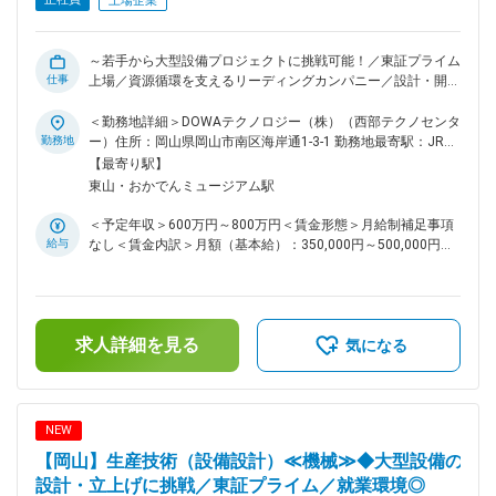
上場企業
月平均20時間程度です。 ■緊急呼び出しについて 休日の緊急
呼び出しや夜間対応は当番制で担当することとなっており、緊
急対応した場合は、振替休日を取って頂いております。 ■配属
～若手から大型設備プロジェクトに挑戦可能！／東証プライム
先について：DOWAホールディングス株式会社での採用にて
仕事
上場／資源循環を支えるリーディングカンパニー／設計・開
DOWAテクノロジー株式会社への在籍出向となります。
発・設備改善など幅広い業務を通じて市場価値の高いエンジニ
DOWAテクノロジーの各部門は、5つの事業会社との密接な連
アを目指せます～ ◎ DOWAグループの中核製造拠点として、
＜勤務地詳細＞DOWAテクノロジー（株）（西部テクノセンタ
携のもと、製造・研究現場と一体になって、当事者の一員とし
製錬・リサイクル事業を支えるスケールの大きな設備に携われ
勤務地
ー）住所：岡山県岡山市南区海岸通1-3-1 勤務地最寄駅：JR線
て操業、建設、開発、解析などを検討、立案、実行していま
る！ ◎ 岡山市中心部へのアクセスが良く、自然豊かな環境と
／岡山駅受動喫煙対策：屋内全面禁煙変更の範囲：会社の定め
【最寄り駅】
す。 変更の範囲：会社の定める業務
利便性を両立した働きやすいエリア！ ◎ 借上げ社宅制度や充
る事業所
東山・おかでんミュージアム駅
実した福利厚生があり、県外からの転居でも安心して新生活を
スタートできる！。 ■この仕事の魅力 一般的な生産技術職と
＜予定年収＞600万円～800万円＜賃金形態＞月給制補足事項
異なり、設備の改善だけでなく、設備構想・設計・導入・立上
給与
なし＜賃金内訳＞月額（基本給）：350,000円～500,000円＜
げ・操業改善まで一貫して携わることができます。若手でも主
月給＞350,000円～500,000円＜昇給有無＞有＜残業手当＞有
体的に案件を担当できる環境があり、幅広い技術力を身につけ
＜給与補足＞■賞与：年2回（6月、12月）■昇給：年1回（4
られるポジションです。 ■業務内容 DOWAグループの生産拠
月）賃金はあくまでも目安の金額であり、選考を通じて上下す
点において、生産設備・プラント設備の設計および設備開発を
る可能性があります。月給(月額)は固定手当を含めた表記で
ご担当いただきます。 ・新規設備の構想検討および機械設計
求人詳細を見る
す。
気になる
・設備導入に伴う仕様検討、コスト試算、発注業務 ・工事管
理および試運転、立上げ対応 ・既存設備の自動化、省力化、
生産性向上に向けた改善提案 ・設備保全およびトラブル改善
・研究開発部門と連携した新技術の実装 ■キャリアパス 年次
NEW
や社歴に関係なく主担当として案件を任される風土がありま
【岡山】生産技術（設備設計）≪機械≫◆大型設備の
す。将来的には大型設備投資案件や新工場立上げプロジェクト
の中核メンバーとして活躍いただけます。 ■教育体制 OJTを
設計・立上げに挑戦／東証プライム／就業環境◎