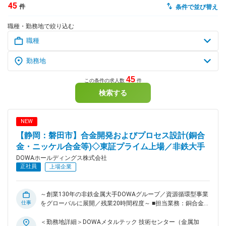
45
件
条件で並び替え
dodaチャットサポート
職種・勤務地で絞り込む
対応時間：10:00～22:00(日曜・年末年始を除く)
自動案内は24時間365日対応
転職の「モヤモヤ」、一人で悩まず
気軽に相談してみませんか？
dodaの使い方は？
今の仕事を続けるべき？
45
この条件の求人数
件
検索する
ヘルプ
サイトマップ
NEW
【静岡：磐田市】合金開発およびプロセス設計(銅合
金・ニッケル合金等)◇東証プライム上場／非鉄大手
DOWAホールディングス株式会社
正社員
上場企業
～創業130年の非鉄金属大手DOWAグループ／資源循環型事業
仕事
をグローバルに展開／残業20時間程度～ ■担当業務：銅合金の
製造プロセスとして、鋳造、熱間圧延、焼鈍、圧延、スリッタ
ー切断、めっき処理があり、これらの製造条件の見直しやプロ
＜勤務地詳細＞DOWAメタルテック 技術センター（金属加