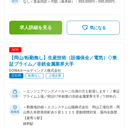
仕事の魅力 一般的な生産技術職と異なり、設備の改善だけで
給与
なし＜賃金内訳＞月額（基本給）：350,000円～500,000円＜
なく、設備構想・設計・導入・立上げ・操業改善まで一貫して
月給＞350,000円～500,000円＜昇給有無＞有＜残業手当＞有
携わることができます。若手でも主体的に案件を担当できる環
＜給与補足＞■賞与：年2回（6月、12月）■昇給：年1回（4
境があり、幅広い技術力を身につけられるポジションです。 ■
月）賃金はあくまでも目安の金額であり、選考を通じて上下す
業務内容 DOWAグループの生産拠点において、生産設備・プ
る可能性があります。月給(月額)は固定手当を含めた表記で
ラント設備の設計および設備開発をご担当いただきます。 ・
求人詳細を見る
す。
気になる
新規設備の構想検討および機械設計 ・設備導入に伴う仕様検
討、コスト試算、発注業務 ・工事管理および試運転、立上げ
対応 ・既存設備の自動化、省力化、生産性向上に向けた改善
提案 ・設備保全およびトラブル改善 ・研究開発部門と連携し
NEW
た新技術の実装 ■キャリアパス 年次や社歴に関係なく主担当
【岡山/転勤無し】生産技術（設備保全／電気）◇東
として案件を任される風土があります。将来的には大型設備投
資案件や新工場立上げプロジェクトの中核メンバーとして活躍
証プライム／非鉄金属業界大手
いただけます。 ■教育体制 OJTを中心に、実務を通じて業務
DOWAホールディングス株式会社
を習得いただきます。業務の特性上、幅広い領域を経験でき、
正社員
転勤なし
上場企業
着実にスキルアップが可能です。 ■働き方 残業時間は月平均
20時間程度です。 ■緊急呼び出しについて 休日の緊急呼び出
しや夜間対応は当番制で担当することとなっており、緊急対応
～エンジニアリングメーカーご出身の方も歓迎します！／東証
した場合は、振替休日を取って頂いております。 ■配属先につ
仕事
プライム上場／明治17年創業の非鉄金属業界大手／130年の変
いて：DOWAホールディングス株式会社での採用にてDOWAテ
化に果敢に挑戦しながら鍛え上げた製錬技術を基に独自の「資
クノロジー株式会社への在籍出向となります。 DOWAテクノ
源循環型事業」をグローバルに展開しています～ ■担当業務：
＜勤務地詳細＞エコシステム山陽株式会社 岡山工場住所：岡
ロジーの各部門は、5つの事業会社との密接な連携のもと、製
・エコシステム山陽株式会社 に出向 ：産業廃棄物の焼却プ
勤務地
山県久米郡美咲町吉ケ原１１２５ 受動喫煙対策：屋内全面禁
造・研究現場と一体になって、当事者の一員として操業、建
ラントの設備保全（電気）をご担当いただきます。 ・プラン
煙変更の範囲：会社の定める事業所
【最寄り駅】
設、開発、解析などを検討、立案、実行しています。 変更の
ト設備の日常点検 ・突発的な機械等の修理 ・電気制御に関す
林野駅
範囲：会社の定める業務
る改善／建設および予備品管理 など ■特徴・魅力： ・岡山で