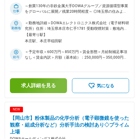
て、当事者の一員として操業、建設、開発、解析などを検討、
～創業130年の非鉄金属大手DOWAグループ／資源循環型事業
立案、実行しています。製造設備の開発・改善を担う「生産技
仕事
をグローバルに展開／残業20時間程度～ ◎埼玉県の住みよさ
術部」、分析・品質改善を通じてCS(顧客満足)の向上を図る
ランキング第3位と、人気の高い本庄市！ ◎東京までのアクセ
「品質保証部」、そして事業会社と のスムーズな連携を担う
ス良好(電車で約1時間20分) ◎借上げ社宅制度があり入社後の
＜勤務地詳細＞DOWAエレクトロニクス株式会社（電子材料研
「企画部」、これら3部門が一丸となって、“技術立社”に向け
住まいの充実したサポートあり。 ■業務内容： DOWAエレク
勤務地
究所）住所：埼玉県本庄市仁手1781 受動喫煙対策：敷地内全
た多様な活動を展開しており、DOWAグループの技術を根底か
トロニクス電子材料研究所への在籍出向にて、機能材料、磁性
面禁煙変更の範囲：会社の定める事業所（リモートワーク含
【最寄り駅】
ら支えています。 変更の範囲：会社の定める業務
材料、導電性材料に関わる以下の業務をお任せ致します。
む）
本庄駅、本庄早稲田駅
【具体的な業務内容】 ・金属粉末材料、セラミックス粉末材
料の合成およびプロセスの開発 ・各種粉体開発におけるラボ
＜予定年収＞600万円～850万円＜賃金形態＞月給制補足事項
スケールでの試作検討 ・各種粉体開発におけるスケールアッ
給与
なし＜賃金内訳＞月額（基本給）：250,000円～350,000円＜
プ試作検討 ・中量試作、量産試作に向けての設備導入検討と
月給＞250,000円～350,000円＜昇給有無＞有＜残業手当＞有
設備立ち上げ ・主な分野としては、2次電池用材料、ボンド磁
＜給与補足＞■賞与：年2回（6月、12月）■昇給：年1回（4
石用磁性粉、軟磁材料、複合酸化物、導電性材料など、無機系
月）賃金はあくまでも目安の金額であり、選考を通じて上下す
の機能性粉末材料の開発 【同社について】 同社は高付加価値
る可能性があります。月給(月額)は固定手当を含めた表記で
の世界トップシェア製品群を生産。半導体事業は素材部門では
求人詳細を見る
す。
気になる
Ga、In地金など、化合物部門ではガリウムヒ素基板を、オプ
ト部門では赤外、深紫外LEDを扱っております。また、電子材
料事業は太陽電池の電極に使用される銀粉、ボタン電池用の酸
化銀などの材料を扱っており、機能材料事業は磁気記録材料、
NEW
キャリア粉、フェライト粉、還元鉄粉、複合酸化物粉（燃料電
【岡山市】粉体製品の化学分析（電子顕微鏡を使った
池材料）などの磁性材料を扱っております。 ■同社の特徴・魅
力：1884年に非鉄金属の鉱山・製錬会社として創業しまし
観察・組成分析など）分析手法の検討あり◇プライム
た。そこで産出される「黒鉱」は金銀以外に不純物も多く製錬
上場
が非常に困難でしたが、苦心の末に複数の有価金属を余さず回
DOWAホールディングス株式会社