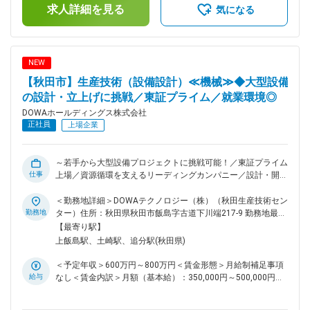
社の生産技術部において生産設備の設計（電気）をご担当頂き
求人詳細を見る
す。
気になる
ます。ご経験やスキルに応じて下記の業務を徐々にお任せ致し
ます。 【具体的な業務内容】 主としてプラント設備の建設、
改善、保全業務全般を電気・制御設計エンジニアとして担当頂
きます。 ◇建設業務（設備検討・設計、発注、工事管理、立上
NEW
げ、操業移管まで） ◇改善業務（生産性向上、省エネ、省力化
【秋田市】生産技術（設備設計）≪機械≫◆大型設備
等） ■キャリアパス 年次や社歴に関係なく主担当として案件
を任される風土があります。将来的には大型設備投資案件や新
の設計・立上げに挑戦／東証プライム／就業環境◎
工場立上げプロジェクトの中核メンバーとして活躍いただけま
DOWAホールディングス株式会社
す。 ■教育体制 OJTを中心に、実務を通じて業務を習得いた
正社員
上場企業
だきます。業務の特性上、幅広い領域を経験でき、着実にスキ
ルアップが可能です。 ■働き方 残業時間は月平均20時間程度
です。 ■緊急呼び出しについて 休日の緊急呼び出しや夜間対
～若手から大型設備プロジェクトに挑戦可能！／東証プライム
応は当番制で担当することとなっており、緊急対応した場合
仕事
上場／資源循環を支えるリーディングカンパニー／設計・開
は、振替休日を取って頂いております。 ■配属先について：
発・設備改善など幅広い業務を通じて市場価値の高いエンジニ
DOWAホールディングス株式会社での採用にてDOWAテクノロ
アを目指せます～ ◎ DOWAグループの中核拠点として、製
＜勤務地詳細＞DOWAテクノロジー（株）（秋田生産技術セン
ジー株式会社への在籍出向となります。 DOWAテクノロジー
錬・リサイクル技術を支える大規模設備に携わりながら、高い
勤務地
ター）住所：秋田県秋田市飯島字古道下川端217-9 勤務地最寄
の各部門は、5つの事業会社との密接な連携のもと、製造・研
専門性を身につけられる！ ◎ 寮・社宅制度を完備しており、
駅：JR奥羽本線／土崎駅受動喫煙対策：屋内全面禁煙変更の
【最寄り駅】
究現場と一体になって、当事者の一員として操業、建設、開
県外からの転居者も安心。自然豊かな環境の中で、落ち着いた
範囲：会社の定める事業所
上飯島駅、土崎駅、追分駅(秋田県)
発、解析などを検討、立案、実行しています。 変更の範囲：
生活を実現できる！ ◎ 秋田市内へのアクセスも良好で、豊か
会社の定める業務
な自然と利便性を両立。休日は温泉やアウトドアなど秋田なら
＜予定年収＞600万円～800万円＜賃金形態＞月給制補足事項
ではの暮らしを満喫できる！ ■この仕事の魅力 一般的な生産
給与
なし＜賃金内訳＞月額（基本給）：350,000円～500,000円＜
技術職と異なり、設備の改善だけでなく、設備構想・設計・導
月給＞350,000円～500,000円＜昇給有無＞有＜残業手当＞有
入・立上げ・操業改善まで一貫して携わることができます。若
＜給与補足＞■賞与：年2回（6月、12月）■昇給：年1回（4