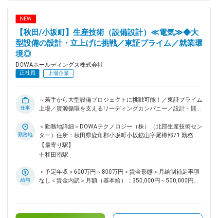
める環境。チームワークを重視し協力して業務を進めます。 ■
業務の魅力 製造・技術・営業と横断的に関われるため、多角
NEW
的な視点や知見が得られ、課題発見や改善提案の機会も豊富で
【秋田/小坂町】生産技術（設備設計）≪電気≫◆大
す。 ■教育体制 OJT中心で実務を通じてスキルアップでき、
必要に応じて社内外研修も受講可能です。 ■就業環境 月平均
型設備の設計・立上げに挑戦／東証プライム／就業環
残業20時間程度。勤務地は岡山市または久米郡美咲町。 ■想定
境◎
されるキャリアパス 品質保証のスペシャリストや管理職など
DOWAホールディングス株式会社
多様なキャリアを目指せます。 ■配属先について：下記いずれ
正社員
上場企業
かでの在籍出向となります。 ・DOWAエレクトロニクス岡山
（株）：半導体や電子部品向けの高機能材料を製造するDOWA
グループの製造拠点企業。 ・DOWAIPクリエイション
～若手から大型設備プロジェクトに挑戦可能！／東証プライム
（株）：DOWAグループの知的財産の管理や活用、技術情報の
仕事
上場／資源循環を支えるリーディングカンパニー／設計・開
整理・戦略立案を担う企業。 ・DOWAエフテック（株）：自
発・設備改善など幅広い業務を通じて市場価値の高いエンジニ
動車部品用などの表面処理技術（めっき・加工）を提供する
アを目指せます～ ◎ 小坂町を代表する企業として地域からの
＜勤務地詳細＞DOWAテクノロジー（株）（北部生産技術セン
DOWAグループの事業会社。 変更の範囲：会社の定める業務
信頼も厚く、「あのDOWA」で働く誇りと安定感を実感でき
勤務地
ター）住所：秋田県鹿角郡小坂町小坂鉱山字尾樽部71 勤務地
る！ ◎ 寮・社宅制度が充実しており、単身・ファミリー問わ
最寄駅：JR花輪線／十和田南駅受動喫煙対策：屋内全面禁煙
【最寄り駅】
ず安心して生活可能。小坂町内からは通勤時間も10分以内と
変更の範囲：会社の定める事業所
十和田南駅
快適！ ◎夏はキャンプ、冬はスキーなど豊かな自然を満喫で
きる環境に加え、弘前市・青森市・盛岡市へのアクセスも良
＜予定年収＞600万円～800万円＜賃金形態＞月給制補足事項
く、暮らしやすさと趣味を両立できる！ ■この仕事の魅力 一
給与
なし＜賃金内訳＞月額（基本給）：350,000円～500,000円＜
般的な生産技術職と異なり、設備の改善だけでなく、設備構
月給＞350,000円～500,000円＜昇給有無＞有＜残業手当＞有
想・設計・導入・立上げ・操業改善まで一貫して携わることが
＜給与補足＞■賞与：年2回（6月、12月）■昇給：年1回（4
できます。若手でも主体的に案件を担当できる環境があり、幅
月）賃金はあくまでも目安の金額であり、選考を通じて上下す
広い技術力を身につけられるポジションです。 ■業務内容：同
る可能性があります。月給(月額)は固定手当を含めた表記で