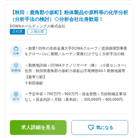
約１時間30分でアクセスもできます。秋田駅周辺では、積極
的な都市整備を推進中。県・市連携の文化施設「あきた芸術劇
【秋田：鹿角郡小坂町】粉体製品や原料等の化学分析
場ミルハス」など、着々と再開発も進められてきています。大
（分析手法の検討）◇分析会社出身歓迎！
型マンションなどもどんどん増えており、特に秋田駅近くで
は、さらなる発展にも期待ができます ■配属先について：
DOWAホールディングス株式会社
DOWAセミコンダクター秋田への在籍出向となります。 同社
正社員
上場企業
は1982年に同和鉱業株式会社の半導体材料研究所として創立
され、秋田県秋田市飯島の地で化合物半導体材料の研究開発を
スタートしました。その後1993年に株式会社同和半導体を設
～創業130年の非鉄金属大手DOWAグループ／資源循環型事業
立し化合物半導体材料の製造、販売を始め国内外の電気メーカ
仕事
をグローバルに展開／ルーチン業務だけでなく分析手法の検討
ーにお客様として化合物半導体製品を供給しています。2006
にも参画いただきます～ ■業務内容：同社工場で処理されるリ
年、株式会社同和半導体からDOWAセミコンダクター秋田株式
サイクル原料の金、銀、白金などの有価金属、不純物含有量や
＜勤務地詳細＞DOWAテクノリサーチ（株）（小坂センター）
会社へと社名を変更し、化合物半導体市場において事業を拡大
工程管理のための製造工程中の生成物中の有価金属、不純物含
勤務地
住所：秋田県鹿角郡小坂町小坂鉱山字尾樽部60-1 勤務地最寄
して参りました。特にLED事業は血中酸素濃度計のセンサーか
有量などを分析をお任せ致します。また工場の煙突から大気に
駅：JR線／十和田南駅受動喫煙対策：屋内全面禁煙変更の範
【最寄り駅】
ら始まり、携帯電話の赤外線通信、スマートフォンやウェアラ
放出される気体、水処理施設から公共の水域に排出される水を
囲：会社の定める事業所（リモートワーク含む）
十和田南駅
ブル端末と呼ばれる様々なデバイス等に搭載され、時代の流れ
分析し、有害な物質が含まれていないか等の環境分析も実施頂
とともに用途を変えながら生活の利便性を支える技術により社
く予定です。状況により分析精度向上、及び新たな分析法から
＜予定年収＞700万円～900万円＜賃金形態＞月給制補足事項
会の発展に貢献してきました。 変更の範囲：会社の定める業
検討する業務にも参画頂きます。 【具体的な業務内容】 ◇化
給与
なし＜賃金内訳＞月額（基本給）：300,000円～400,000円＜
務
学分析：原料・工程中間品・製品など、製造に関わるあらゆる
月給＞300,000円～400,000円＜昇給有無＞有＜残業手当＞有
ものを対象とし、分析における最も主要な分野です。電子顕微
＜給与補足＞■賞与：年2回（6月、12月）■昇給：年1回（4
鏡を使用した観察、組成分析も一部実施しますが、具体的には
月）賃金はあくまでも目安の金額であり、選考を通じて上下す
溶液化や分離などの前処理と分析機器等での測定を行って不純
る可能性があります。月給(月額)は固定手当を含めた表記で
物の含有量、構成元素の割合などを調べます。分析結果が原料
求人詳細を見る
す。
気になる
購入価格や製品の合否を決める基になります。 <例> ・サンプ
ルの前処理(溶解方法、妨害元素の除去方法等) ・分析方法の選