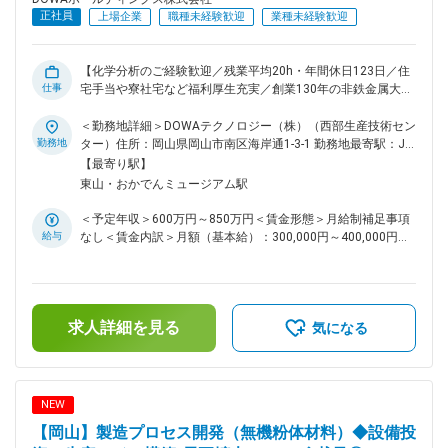
収する技術を開発。この時鍛え上げた製錬技術を駆使し、電子
正社員
上場企業
職種未経験歓迎
業種未経験歓迎
部品・携帯電話などの「都市鉱山」から貴金属を回収するリサ
イクル事業を確立。同じく製錬の過程で生まれる不純物の処理
技術の延長線上で、産業廃棄物・土壌浄化事業を国内外で展開
【化学分析のご経験歓迎／残業平均20h・年間休日123日／住
しています。また取り出した金属に様々な加工を施す事で、高
仕事
宅手当や寮社宅など福利厚生充実／創業130年の非鉄金属大手
付加価値材料の提供もしています。太陽電池向け表面電極用の
DOWAグループ】 ■業務内容：岡山地区における工程及び製
銀粉、スマートフォン向け近接センサー用の赤外LED等の分野
品、開発品などの各種粉体の分析、化学分析をお任せ致しま
＜勤務地詳細＞DOWAテクノロジー（株）（西部生産技術セン
で世界トップクラスのシェア製品を実現していますDOWAグル
す。まずは現場業務を中心に業務上の管理から行っていただ
勤務地
ター）住所：岡山県岡山市南区海岸通1-3-1 勤務地最寄駅：JR
ープは、環境リサイクル、精錬、電子材料、金属加工、熱処理
き、スキル・ご経験にもよりますが、徐々に管理業務をお任せ
線／岡山駅受動喫煙対策：屋内全面禁煙変更の範囲：会社の定
【最寄り駅】
等多岐にわたる製品・サービスを提供しています。 変更の範
します。 【具体的な業務内容】 ◇化学分析：原料・工程中間
める事業所
囲：会社の定める業務
東山・おかでんミュージアム駅
品・製品など、製造に関わるあらゆるものを対象とし、分析に
おける最も主要な分野です。電子顕微鏡を使用した観察、組成
＜予定年収＞600万円～850万円＜賃金形態＞月給制補足事項
分析も一部実施しますが、具体的には溶液化や分離などの前処
給与
なし＜賃金内訳＞月額（基本給）：300,000円～400,000円＜
理と分析機器等での測定を行って不純物の含有量、構成元素の
月給＞300,000円～400,000円＜昇給有無＞有＜残業手当＞有
割合などを調べます。分析結果が原料購入価格や製品の合否を
＜給与補足＞■賞与：年2回（6月、12月）■昇給：年1回（4
決める基になります。 <例> ・サンプルの前処理(溶解方法、妨
月）賃金はあくまでも目安の金額であり、選考を通じて上下す
害元素の除去方法等) ・分析方法の選定、条件の検討、測定、
る可能性があります。月給(月額)は固定手当を含めた表記で
報告 ■働き方：残業時間は月平均20時間程度です。 ■岡山県と
求人詳細を見る
す。
気になる
DOWAグループは密接に関わっています：現在は、西日本エリ
アの最重要拠点に成長し、環境・リサイクル事業と電子材料事
業を通じて、資源の未来に挑み続けています。岡山県での事業
継続年数126年と長く、岡山県内グループ拠点数16社と同グル
NEW
ープ全体の15%を占めています。同グループでは岡山にて地域
【岡山】製造プロセス開発（無機粉体材料）◆設備投
の皆様を支える様々な活動も積極的に行っています。（参考：