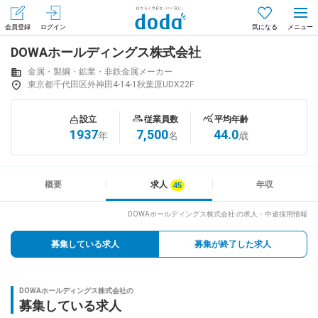
会員登録
ログイン
気になる
DOWAホールディングス株式会社
メニュー
会員登録（無料）
ログイン
金属・製綱・鉱業・非鉄金属メーカー
東京都千代田区外神田4-14-1秋葉原UDX22F
はじめてdodaをご利用される方へ
設立
従業員数
平均年齢
1937
7,500
44.0
年
名
歳
求人を探す
求人を紹介してもらう
概要
求人
年収
DOWAホールディングス株式会社 の求人・中途採用情報
知りたい・聞きたい
募集している求人
募集が終了した求人
イベント
DOWAホールディングス株式会社の
専門サイト
募集している求人