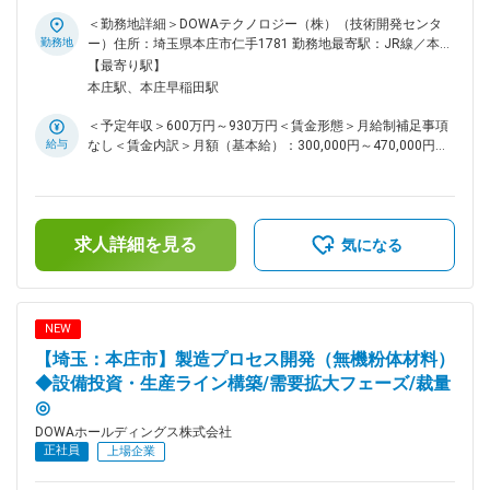
当社のプロセス開発・設備建設部門にて、国内外の事業拠点を
属加工事業部では、スマホ、半導体関連、車載関連の各種電子
対象にユーティリティ設備や水処理設備の新技術開発および既
＜勤務地詳細＞DOWAテクノロジー（株）（技術開発センタ
電機部品で使用される銅合金の薄板条の製造やめっき処理を行
存プロセスの改善、さらに新規設備建設案件の主担当としてご
勤務地
ー）住所：埼玉県本庄市仁手1781 勤務地最寄駅：JR線／本庄
っています。その中でも磐田技術センターでは、材料開発から
活躍いただきます。ラボでの技術検証から現場立上げ、運用移
駅受動喫煙対策：屋内全面禁煙変更の範囲：会社の定める事業
【最寄り駅】
製造プロセスの改善まで幅広い業務を行っており、最近は特に
管まで一貫して携わるため、技術力とプロジェクト推進力を高
所
本庄駅、本庄早稲田駅
AIや自動運転などの技術進化に伴い、新たな材料開発、製造プ
められる環境です。 ■業務詳細 ラボスケールでの新規技術試
ロセスの改良を積極的に進めています。 変更の範囲：会社の
験や分析評価、プロセス設計から、数百リットルから数立方メ
＜予定年収＞600万円～930万円＜賃金形態＞月給制補足事項
定める業務
ートル規模の中規模試験まで、幅広い技術開発を担当します。
給与
なし＜賃金内訳＞月額（基本給）：300,000円～470,000円＜
また、数千万～数億円規模の設備建設案件では、プロセス検
月給＞300,000円～470,000円＜昇給有無＞有＜残業手当＞有
討、設備設計、コスト試算、機器選定、試運転・立上げ、操業
＜給与補足＞■賞与：年2回（6月、12月）■昇給：年1回（4
部門への移管までを一貫して推進します。加えて、既存設備に
月）賃金はあくまでも目安の金額であり、選考を通じて上下す
おけるQCD（品質・コスト・納期）改善、廃棄物削減や再生
る可能性があります。月給(月額)は固定手当を含めた表記で
利用、有価物回収などのプロセス改善提案も行います。 ■組織
求人詳細を見る
す。
気になる
構成 経験豊富な技術者と若手エンジニアが連携し、知見を共
有しながら業務を進めています。 ■業務の魅力 大規模案件の
主担当としてプロジェクトを牽引でき、最上流から現場まで一
貫した業務経験を積むことができます。 ■教育体制 OJTを中
NEW
心に、必要に応じて外部研修や資格取得支援も実施し、成長を
【埼玉：本庄市】製造プロセス開発（無機粉体材料）
サポートします。 ■想定されるキャリアパス 設備開発や建設
の経験をもとに、将来的にはプロジェクトリーダーやマネジメ
◆設備投資・生産ライン構築/需要拡大フェーズ/裁量
ント職へとステップアップが可能です。 ■配属先について：
◎
DOWAホールディングス株式会社での採用にてDOWAテクノロ
DOWAホールディングス株式会社
ジー株式会社への在籍出向となります。 【DOWAテクノロジ
正社員
上場企業
ー株式会社について】 DOWAテクノロジーの各部門は、5つの
事業会社との密接な連携のもと、製造・研究現場と一体になっ