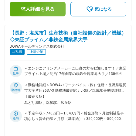
といった雰囲気の中働けます。小坂町のだれもが知っている企
る可能性があります。月給(月額)は固定手当を含めた表記で
業であり、地元企業とのつながりも強いです。 ◇寮・社宅完備
求人詳細を見る
す。
気になる
なので、単身でも家族帯同でも快適に暮らせます。小坂町居住
の場合、通勤時間も車で10分以内です。 ◇北東北主要都市へ
のアクセスがよく、快適な生活が送れます。弘前市まで車で1
時間、盛岡市や青森市も車で1時間半、コンビニ・スーパー・
【長野：塩尻市】生産技術（自社設備の設計／機械）
ドラッグストアは町内にございます。 ◇夏はキャンプ・冬はス
◇東証プライム／非鉄金属業界大手
キーなど、アウトドアを充実できます。車で30分程度で自然
を感じられ、休日を充実させられます。 ■緊急呼び出しについ
DOWAホールディングス株式会社
て：同社では休日の緊急呼び出しや夜間対応は当番制で担当す
正社員
上場企業
ることとなっており、緊急対応した場合は、振替休日を取って
頂いております。 ■配属先について：DOWAテクノロジー株式
会社への在籍出向となります。 DOWAテクノロジーの各部門
～エンジニアリングメーカーご出身の方も歓迎します！／東証
は、5つの事業会社との密接な連携のもと、製造・研究現場と
仕事
プライム上場／明治17年創業の非鉄金属業界大手／130年の変
一体になって、当事者の一員として操業、建設、開発、解析な
化に果敢に挑戦しながら鍛え上げた製錬技術を基に独自の「資
どを検討、立案、実行しています。製造設備の開発・改善を担
源循環型事業」をグローバルに展開しています～ ■業務内容：
＜勤務地詳細＞DOWAパワーデバイス（株）住所：長野県塩尻
う「生産技術部」、分析・品質改善を通じてCS(顧客満足)の向
同社の生産技術部において生産設備の設計（機械）をご担当頂
勤務地
市大字片丘9637-3 勤務地最寄駅：JR線／塩尻駅受動喫煙対
上を図る「品質保証部」、そして事業会社と のスムーズな連
きます。ご経験やスキルに応じて下記の業務を徐々にお任せ致
策：屋内全面禁煙変更の範囲：会社の定める事業所
【最寄り駅】
携を担う「企画部」、これら3部門が一丸となって、“技術立
します。 【具体的な業務内容】 ◇製造設備に関わる新規建設
みどり湖駅、塩尻駅、広丘駅
社”に向けた多様な活動を展開しており、DOWAグループの技
や装置開発・改善・保全の計画・実行 ◇建設業務（設備検
術を根底から支えています。 変更の範囲：会社の定める業務
討・設計、コスト試算、発注、工事管理、立上げ、操業移管ま
＜予定年収＞740万円～1,040万円＜賃金形態＞月給制補足事
で） ◇改善業務（生産性向上、省エネ、省力化等） プラント
給与
項なし＜賃金内訳＞月額（基本給）：350,000円～500,000円
設備の設計から操業移管の業務に精通している機械・設備系の
＜月給＞350,000円～500,000円＜昇給有無＞有＜残業手当＞
ご経験、特に管理職層を補佐し若手スタッフ層に指示・指導で
有＜給与補足＞■賞与：年2回（6月、12月）■昇給：年1回（4
きる方を募集しております。 ■ポジションの特徴：一般的な生
月）賃金はあくまでも目安の金額であり、選考を通じて上下す