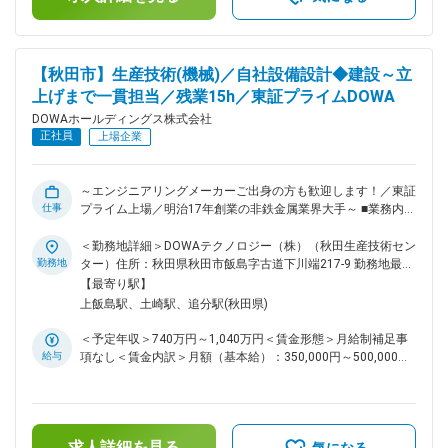
ではの魅力です。 【参考】
https://www.dowa.co.jp/dtc/work/shizuoka/ 同社の魅力がま
とまったHPとなります。 ぜひこちらもご確認ください。 ■働
き方：残業時間は月平均20時間程度です。 ■緊急呼び出しにつ
【秋田市】生産技術(機械)／自社設備設計◆建設～立
いて：同社では、休日の緊急呼び出しや夜間対応は当番制で担
上げまで一貫担当／残業15h／東証プライムDOWA
当することとなっており、緊急対応した場合は、振替休日を取
って頂いております。 ■配属先について：DOWAホールディン
DOWAホールディングス株式会社
グス株式会社での採用にてDOWAテクノロジー株式会社への在
正社員
上場企業
籍出向となります。 【DOWAテクノロジー株式会社につい
て】 DOWAテクノロジーの各部門は、5つの事業会社との密接
な連携のもと、製造・研究現場と一体になって、当事者の一員
～エンジニアリングメーカーご出身の方も歓迎します！／東証
として操業、建設、開発、解析などを検討、立案、実行してい
仕事
プライム上場／明治17年創業の非鉄金属業界大手～ ■業務内
ます。製造設備の開発・改善を担う「生産技術部」、分析・品
容：同社の生産技術部において設備設計（機械）をご担当頂き
質改善を通じてCS(顧客満足)の向上を図る「品質保証部」、そ
ます。ご経験やスキルに応じて下記の業務を徐々にお任せ致し
＜勤務地詳細＞DOWAテクノロジー（株）（秋田生産技術セン
して事業会社と のスムーズな連携を担う「企画部」、これら3
ます。 【具体的な業務内容】 ◇製造設備に関わる新規建設や
勤務地
ター）住所：秋田県秋田市飯島字古道下川端217-9 勤務地最寄
部門が一丸となって、“技術立社”に向けた多様な活動を展開し
装置開発・改善・保全の計画・実行 ◇建設業務（設備検討・
駅：JR奥羽本線／土崎駅受動喫煙対策：屋内全面禁煙変更の
【最寄り駅】
ており、DOWAグループの技術を根底から支えています。 変
設計、コスト試算、発注、工事管理、立上げ、操業移管まで）
範囲：会社の定める事業所（リモートワーク含む）
上飯島駅、土崎駅、追分駅(秋田県)
更の範囲：会社の定める業務
◇改善業務（生産性向上、省エネ、省力化等）など ■ポジショ
ンの特徴：一般的な生産技術となる、企画、設計、工事、試運
＜予定年収＞740万円～1,040万円＜賃金形態＞月給制補足事
転に留まらず、研究・開発～操業管理といった幅広い業務に挑
給与
項なし＜賃金内訳＞月額（基本給）：350,000円～500,000円
戦できる点は同社ならではの魅力です。 【参考】
＜月給＞350,000円～500,000円＜昇給有無＞有＜残業手当＞
https://www.dowa.co.jp/dtc/work/akita/ 同社の魅力がまとま
有＜給与補足＞■賞与：年2回（6月、12月）■昇給：年1回（4
ったHPとなります。 ぜひこちらもご確認ください。 ■緊急呼
月）賃金はあくまでも目安の金額であり、選考を通じて上下す
び出しについて：同社では休日の緊急呼び出しや夜間対応は当
る可能性があります。月給(月額)は固定手当を含めた表記で
番制で担当することとなっており、緊急対応した場合は、振替
求人詳細を見る
す。