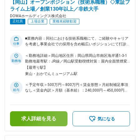
【岡山】オープンポジション（技術系職種）◇東証プ
く、岡山県内グループ拠点数16社と同グループ全体の15%を
ライム上場／創業130年以上／非鉄大手
占めています。同グループでは岡山にて地域の皆様を支える
様々な活動も積極的に行っています。（参考：https://dowa-
DOWAホールディングス株式会社
okayama.jp/） ■配属先について：DOWAホールディングスで
正社員
上場企業
業種未経験歓迎
の採用にてDOWAテクノロジーへの在籍出向となります。
【DOWAテクノロジーについて】 DOWAテクノロジーの各部
門は、5つの事業会社との密接な連携のもと、製造・研究現場
■業務内容：同社における技術系職種にて、ご経験やキャリア
と一体になって、当事者の一員として操業、建設、開発、解析
仕事
を考慮し事業会社での採用を含め幅広いポジションにて打診・
などを検討、立案、実行しています。製造設備の開発・改善を
検討させて頂きます。 【募集職種】 ・生産技術（機械） ・生
担う「生産技術部」、分析・品質改善を通じてCS(顧客満足)の
産技術（電気） ・化学分析：岡山地区の工場における工程及
＜勤務地詳細＞岡山地区住所：岡山県岡山市南区海岸通1-3-1
向上を図る「品質保証部」、そして事業会社とのスムーズな連
び製品、開発品などの各種粉体の分析、化学分析 ・機能性粉
勤務地
勤務地最寄駅：JR線／岡山駅受動喫煙対策：屋内全面禁煙変
携を担う「企画部」、これら3部門が一丸となって、“技術立
体材料の製品開発：金属粉末材料、セラミックス粉末材料の合
更の範囲：会社の定める事業所（リモートワーク含む）
【最寄り駅】
社”に向けた多様な活動を展開しており、DOWAグループの技
成およびプロセスの開発／各種粉体開発におけるラボスケール
東山・おかでんミュージアム駅
術を根底から支えています。 変更の範囲：会社の定める業務
での試作検討 ■同社における岡山地区の立ち位置について：国
内外で資源循環型社会に貢献するDOWAグループの西日本最重
＜予定年収＞500万円～800万円＜賃金形態＞月給制補足事項
要拠点・岡山では、主に2つの事業を展開。15の企業と2つの
給与
なし＜賃金内訳＞月額（基本給）：240,000円～450,000円＜
研究所によって、資源の有効活用を進める環境・リサイクル事
月給＞240,000円～450,000円＜昇給有無＞有＜残業手当＞有
業と、便利なくらしを支える電子材料事業を展開しています。
＜給与補足＞■賞与：年2回（6月、12月）■昇給：年1回（4
◇詳細HP（同社岡山地区についての詳細が記載してありま
月）賃金はあくまでも目安の金額であり、選考を通じて上下す
す）：https://dowa-okayama.jp/ ■研修体制：同社では『成
る可能性があります。月給(月額)は固定手当を含めた表記で
長』をキーワードに、熱い想いを持って自分らしく行動できる
求人詳細を見る
す。
気になる
「自律型人材の開発」に力を入れています。階層別教育に加
え、同社では、役割認識を強化する階層別教育に加え自己啓発
（選択型教育）制度を運用しています。選択型教育の促進・定
着化を目指し、自身の成長について自分と組織の両方のことを