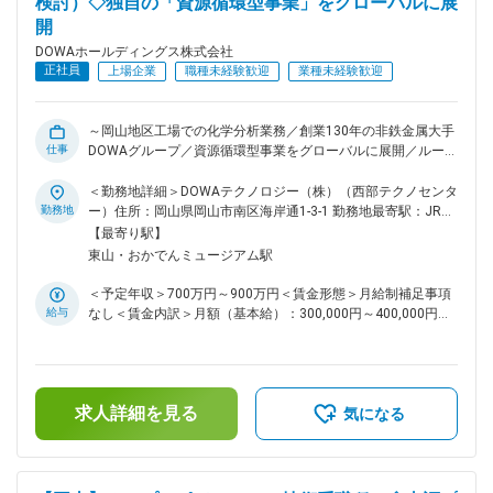
検討）◇独自の「資源循環型事業」をグローバルに展
け負っております。東京都中央卸売市場が移転した、豊洲の土
開
壌対策工事など、産業の発展に大きく貢献しています。 ■同社
の特徴・魅力：鍛え上げた製錬技術を駆使し循環型事業を展開
DOWAホールディングス株式会社
しています。1884年に非鉄金属の鉱山・製錬会社として創業
正社員
上場企業
職種未経験歓迎
業種未経験歓迎
しました。そこで産出される「黒鉱」は金銀以外に不純物も多
く製錬が非常に困難でしたが、苦心の末に複数の有価金属を余
さず回収する技術を開発。この時鍛え上げた製錬技術を駆使
～岡山地区工場での化学分析業務／創業130年の非鉄金属大手
し、電子部品・携帯電話などの「都市鉱山」から貴金属を回収
仕事
DOWAグループ／資源循環型事業をグローバルに展開／ルーチ
するリサイクル事業を確立。同じく製錬の過程で生まれる不純
ン業務だけでなく分析手法の検討にも参画いただきます～～ ■
物の処理技術の延長線上で、産業廃棄物・土壌浄化事業を国内
業務内容：岡山地区における工程及び製品、開発品などの各種
＜勤務地詳細＞DOWAテクノロジー（株）（西部テクノセンタ
外で展開しています。 変更の範囲：会社の定める業務
粉体の分析、化学分析をお任せ致します。まずは現場業務を中
勤務地
ー）住所：岡山県岡山市南区海岸通1-3-1 勤務地最寄駅：JR線
心に業務上の管理から行っていただき、スキル・ご経験にもよ
／岡山駅受動喫煙対策：屋内全面禁煙変更の範囲：会社の定め
【最寄り駅】
りますが、徐々に管理業務をお任せします。 【具体的な業務
る事業所（リモートワーク含む）
東山・おかでんミュージアム駅
内容】 ◇化学分析：原料・工程中間品・製品など、製造に関わ
るあらゆるものを対象とし、分析における最も主要な分野で
＜予定年収＞700万円～900万円＜賃金形態＞月給制補足事項
す。電子顕微鏡を使用した観察、組成分析も一部実施します
給与
なし＜賃金内訳＞月額（基本給）：300,000円～400,000円＜
が、具体的には溶液化や分離などの前処理と分析機器等での測
月給＞300,000円～400,000円＜昇給有無＞有＜残業手当＞有
定を行って不純物の含有量、構成元素の割合などを調べます。
＜給与補足＞■賞与：年2回（6月、12月）■昇給：年1回（4
分析結果が原料購入価格や製品の合否を決める基になります。
月）賃金はあくまでも目安の金額であり、選考を通じて上下す
<例> ・サンプルの前処理(溶解方法、妨害元素の除去方法等)
る可能性があります。月給(月額)は固定手当を含めた表記で
・分析方法の選定、条件の検討、測定、報告 ■働き方：残業時
求人詳細を見る
す。
気になる
間は月平均20時間程度です。 ■岡山県とDOWAグループは密接
に関わっています：現在は、西日本エリアの最重要拠点に成長
し、環境・リサイクル事業と電子材料事業を通じて、資源の未
来に挑み続けています。岡山県での事業継続年数126年と長