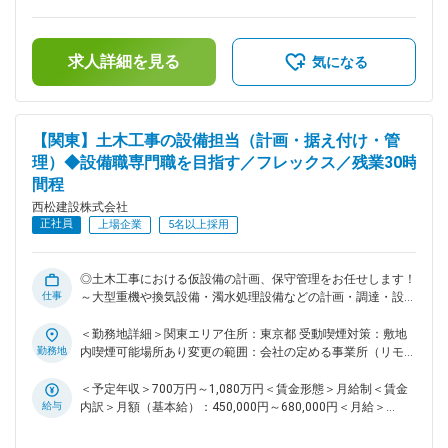
で使用するセグメントの製造を行っております。今回は同工場
補足＞■給与詳細は経験・能力を踏まえ当社規定により決定し
で社有機械・電気設備の運用および保守管理、セグメントの製
ます。■昇給：年1回■賞与：年2回■モデル年収：30歳：850万
造に係わる管理業務を行う役割の人材を募集いたします。また
／35歳：967万／40歳：1070万／42歳：1150万※地域限定職
工事現場から社有機械・電気設備の利用依頼の際には、出庫手
求人詳細を見る
を選択の場合はモデル年収から85%の提示になります。賃金は
気になる
配や在庫管理などの業務も行っていただきます。 ＜西松建設
あくまでも目安の金額であり、選考を通じて上下する可能性が
の工事実績一覧＞ https://www.nishimatsu.co.jp/ourworks/ ■
あります。月給(月額)は固定手当を含めた表記です。
同ポジションの魅力点： ・土木工事の設備職として活躍した
い方で、現場ではなく、現場を支える立場として働きたい方は
【関東】土木工事の設備担当（計画・据え付け・管
歓迎いたします。 ・同社は、社内で協力しあう温かい社風で
理）◆設備職専門職を目指す／フレックス／残業30時
す。自身の技術力と向き合い、一歩ずつ成長していきたい・社
間程
会貢献度の高い仕事をしていきたいと思いを持つ社員が多いで
す。 ■働き方： ・土日祝休みです。仮に実際に休日出勤があ
西松建設株式会社
った場合は振替休日の取得可能です。 ・フレックス活用で早
正社員
上場企業
5名以上採用
上がりや遅め出社など非常に柔軟な働き方が可能。月3回の帰
省手当など、単身赴任者にも充実した手当が用意されておりま
す。 ・基本的に出張は発生いたしませんが、現場への出庫や
◎土木工事における仮設備の計画、保守管理をお任せします！
設備のトラブルなどにより現地調査が必要な場合は出張の可能
仕事
～大型重機や換気設備・濁水処理設備などの計画・調達・設置
性がございます。。 変更の範囲：会社の定める業務
から保守を担当 ◎残業30h程度／完全フルフレックス／土日祝
休 ■募集背景： 当社は「西松-Vision2030」で掲げる「あたり
＜勤務地詳細＞関東エリア住所：東京都 受動喫煙対策：敷地
まえに安心でき、活力がわく地域やコミュニティを共に描きつ
勤務地
内喫煙可能場所あり変更の範囲：会社の定める事業所（リモー
くる総合力企業」の実現に向け、中期経営計画2025を推進し
トワーク含む）
ております。その実現には、多様な人財の力を結集し、組織基
＜予定年収＞700万円～1,080万円＜賃金形態＞月給制＜賃金
盤を強化していくことが不可欠です。特に、中堅層社員の層を
給与
内訳＞月額（基本給）：450,000円～680,000円＜月給＞
厚くし、将来の幹部候補となる人財を積極的に求めておりま
450,000円～680,000円＜昇給有無＞有＜残業手当＞有＜給与
す。 ■業務内容： 国内の土木工事現場での仮設備の計画・調
補足＞■給与詳細は経験・能力を踏まえ当社規定により決定し