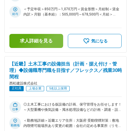
計補助の経験から、今後設計の主担当としてキャリアアップし
力に推進するため、多様な人財を幅広く外部に求め、「安心し
都市内の工事現場事務所住所：京都府京都市 受動喫煙対策：
たいという意欲のある方 ・設計事務所出身者で大手ゼネコン
て全社員が挑戦できる強い組織づくり」を行っております。ま
敷地内喫煙可能場所あり＜勤務地詳細3＞兵庫県内の工事現場
＜予定年収＞850万円～1,070万円＜賃金形態＞月給制＜賃金
でアセットの幅を広げたい方。 変更の範囲：会社の定める業
た、当社は中堅層社員が不足しており、将来の幹部社員候補と
事務所住所：兵庫県 受動喫煙対策：敷地内喫煙可能場所あり
給与
内訳＞月額（基本給）：505,000円～678,500円＜月給＞
務
なる人財を求めております。 ■業務内容： 当社における建築
変更の範囲：会社の定める事業所（リモートワーク含む）
505,000円～678,500円＜昇給有無＞有＜残業手当＞有＜給与
施工管理をお任せいたします。官公庁・事務所・マンション・
補足＞■給与詳細は経験・能力を踏まえ当社規定により決定し
病院・学校・物流施設等、中~大規模な建物の新築・改築な
ます。■昇給：年1回■賞与：年2回■モデル年収：30歳：850万
ど、様々な幅広い案件を担当しており、1～3年かけて施工管
／35歳：967万／40歳：1070万／42歳：1150万※地域限定職
求人詳細を見る
理を行っていただきます。 ＜実績一覧＞
を選択の場合はモデル年収から7割程度の提示になります。賃
気になる
https://www.nishimatsu.co.jp/ourworks/ ▼関西エリアの案
金はあくまでも目安の金額であり、選考を通じて上下する可能
件： 関西エリアでは、マンション、物流施設、学校、ホテ
性があります。月給(月額)は固定手当を含めた表記です。
ル、データセンター、工場などの案件を現状抱えており、今後
も幅広いアセットの工事案件を受注する可能性がございます。
【近畿】土木工事の設備担当（計画・据え付け・管
■ポジションの魅力点： より幅広い分野で挑戦したい方、又、
理）◆設備職専門職を目指す／フレックス／残業30時
将来的により大規模プロジェクトの責任者（所長）として活躍
間程
したい方など、スキルアップ、キャリアアップされたい方はマ
ッチする職場です。 ■働き方： ・土日祝休みです。仮に実際
西松建設株式会社
に休日出勤があった場合は振替休日の取得可能です。 ・フレ
正社員
上場企業
5名以上採用
ックス・月6回のリモート可・服装自由な社風と非常に柔軟な
働き方が可能です。 ・基本的に出張は発生いたしません。残
業時間は30~40時間程度です。 ・女性の産育休は100%取得実
◎土木工事における仮設備の計画、保守管理をお任せします！
績があり、男性も取得実績もあります。 ■当社について： 明
仕事
～大型重機や換気設備・濁水処理設備などの計画・調達・設置
治7年創業。西松建設は、150年を超える長い歴史と伝統によ
から保守を担当 ◎残業30h程度／完全フルフレックス／土日祝
り培われた技術力を強みに、日本のみならず国外の基盤構築に
休 ■募集背景： 当社は「西松-Vision2030」で掲げる「あたり
＜勤務地詳細＞近畿エリア住所：大阪府 受動喫煙対策：敷地
貢献する数多くの大規模プロジェクト（東名高速大和トンネル
まえに安心でき、活力がわく地域やコミュニティを共に描きつ
勤務地
内喫煙可能場所あり変更の範囲：会社の定める事業所（リモー
拡幅工事、横浜市役所など）を手掛けてきました。現在事業拡
くる総合力企業」の実現に向け、中期経営計画2025を推進し