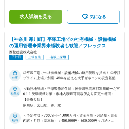
の範囲：会社の定める業務
す。 ■業務内容： 国内の土木工事現場での仮設備の計画・調
補足＞■給与詳細は経験・能力を踏まえ当社規定により決定し
達・設置・保守管理業務全般をお任せいたします。ダム・トン
ます。■昇給：年1回■賞与：年2回■モデル年収：30歳：850万
ネル・シールド・土地造成等、大規模な土木構造物など、様々
／35歳：967万／40歳：1070万／42歳：1150万※地域限定職
求人詳細を見る
な幅広い土木工事案件がございます。ゼネコンでの同様の設備
を選択の場合はモデル年収から85%の提示になります。賃金は
気になる
工事の業務経験がない方でも入社後教育のうえ現場配属とさせ
あくまでも目安の金額であり、選考を通じて上下する可能性が
ていただきます。具体的には土木工事を進めるにあたり大型重
あります。月給(月額)は固定手当を含めた表記です。
機や換気設備、濁水処理設備などを配備して工事を進める必要
がございます。それらの仮設備に関する計画・調達・設置・保
【神奈川 寒川町】平塚工場での社有機械・設備機械
守について全般管理する業務を進めていただきます。 ＜西松
の運用管理◆業界未経験者も歓迎／フレックス
建設の工事実績一覧＞
西松建設株式会社
https://www.nishimatsu.co.jp/ourworks/ ■お任せする案件・
正社員
エリアについて： 中四国エリア内での大型土木工事などがご
上場企業
5名以上採用
ざいます。選考の中で案件や配属先については直接ご相談いた
します。 ■同ポジションの魅力点： ・土木工事の設備職とし
て活躍したい方で、現場を支えていきたいと思える方は活躍の
◎平塚工場での社有機械・設備機械の運用管理を担当！ ◎東証
仕事
機会がございます。 ・同社は、社内で協力しあう温かい社風
プライム上場／創業145年を超える大手ゼネコンの安定基盤 ◎
です。自身の技術力と向き合い、一歩ずつ成長していきたい・
残業30h程度／完全フルフレックス／土日祝休 ■募集背景： 当
社会貢献度の高い仕事をしていきたいと思いを持つ社員が多い
社は「西松-Vision2030」で掲げる「あたりまえに安心でき、
＜勤務地詳細＞平塚製作所住所：神奈川県高座郡寒川町一之宮
です。 ■働き方： ・土日祝休みです。仮に実際に休日出勤が
活力がわく地域やコミュニティを共に描きつくる総合力企業」
勤務地
6-1-1 受動喫煙対策：敷地内喫煙可能場所あり変更の範囲：会
あった場合は振替休日の取得可能です。 ・フレックス活用で
の実現に向け、中期経営計画2025を推進しております。その
社の定める事業所（リモートワーク含む）
【最寄り駅】
早上がりや遅め出社など非常に柔軟な働き方が可能。月3回の
実現には、多様な人財の力を結集し、組織基盤を強化していく
寒川駅、宮山駅、香川駅
帰省手当など、単身赴任者にも充実した手当が用意されており
ことが不可欠です。特に、中堅層社員の層を厚くし、将来の幹
ます。 ・基本的に出張は発生いたしません。。 変更の範囲：
部候補となる人財を積極的に求めております。 ■業務内容：
＜予定年収＞700万円～1,080万円＜賃金形態＞月給制＜賃金
会社の定める業務
同社は、神奈川県の高座郡寒川町にある平塚製作所において、
給与
内訳＞月額（基本給）：450,000円～680,000円＜月給＞
工事現場で使用する社有機械・電気設備の運用やシールド工事
450,000円～680,000円＜昇給有無＞有＜残業手当＞有＜給与