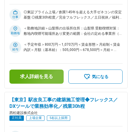
将来的により大規模プロジェクトの責任者（所長）として活躍
したい方など、スキルアップ、キャリアアップされたい方は活
躍の機会が多い環境です ・同社は、社内で協力しあう温かい
◎東証プライム上場／創業145年を超える大手ゼネコンの安定
仕事
社風です。自身の技術力と向き合い、一歩ずつ成長していきた
基盤 ◎残業30h程度／完全フルフレックス／土日祝休／福利厚
い・社会貢献度の高い仕事をしていきたいと思いを持つ社員が
生充実で働き方改善も推進・工夫しております！ ■募集背景：
多いです ■働き方： ・土日祝休みです。仮に実際に休日出勤
当社は「西松-Vision2030」で掲げる「あたりまえに安心で
＜勤務地詳細＞山梨県の出張所住所：山梨県 受動喫煙対策：
があった場合は振替休日の取得可能です。 ・フレックス活用
き、活力がわく地域やコミュニティを共に描きつくる総合力企
勤務地
敷地内喫煙可能場所あり変更の範囲：会社の定める事業所（リ
で早上がりや遅め出社など非常に柔軟な働き方が可能。月3回
業」の実現に向け、中期経営計画2025を推進しております。
モートワーク含む）
の帰省手当など、単身赴任者にも充実した手当が用意されてお
その実現には、多様な人財の力を結集し、組織基盤を強化して
＜予定年収＞800万円～1,070万円＜賃金形態＞月給制＜賃金
ります。 ・基本的に出張は発生いたしません。 ～社内のDXツ
いくことが不可欠です。特に、中堅層社員の層を厚くし、将来
給与
内訳＞月額（基本給）：505,000円～678,500円＜月給＞
ールの積極導入・活用および業務分担の確立を行っていること
の幹部候補となる人財を積極的に求めております。 ■業務内
505,000円～678,500円＜昇給有無＞有＜残業手当＞有＜給与
により働き方は30時間程度と他社ゼネコンの中でもかなり良
容： 国内の土木工事現場での施工管理職をお任せいたしま
補足＞■給与詳細は経験・能力を踏まえ当社規定により決定し
す。ダム・トンネル・道路・鉄道・土地造成等、大規模な土木
い環境です～。 変更の範囲：会社の定める業務
ます。■昇給：年1回■賞与：年2回■モデル年収：30歳：850万
構造物など、様々な幅広い案件を担当しており、1～3年かけ
／35歳：967万／40歳：1070万／42歳：1150万※地域限定職
求人詳細を見る
て施工管理を行っていただきます。具体的な関東土木エリアの
を選択の場合はモデル年収から85%の提示になります。賃金は
気になる
案件については以下の通り記載いたします。 ＜実績一覧＞
あくまでも目安の金額であり、選考を通じて上下する可能性が
https://www.nishimatsu.co.jp/ourworks/ ■関東エリアの案件
あります。月給(月額)は固定手当を含めた表記です。
について（一例）： ※山梨以外に首都圏エリアの案件も含まれ
ております。 ・鉄道工事 ・大規模道路工事 ・空港造成工事 ・
【東京】駅改良工事の建築施工管理◆フレックス／
シールド工事 ・高速道路改築/新設工事 ・高架橋工事 ※上記の
DXツールで業務効率化／残業30h程
案件以外にも、案件種類問わず新規案件の発生もございますの
西松建設株式会社
で応募時および面接時にご確認ください。 ■同ポジションの魅
正社員
力点： ・より幅広い分野で挑戦したい方、又、将来的により
上場企業
5名以上採用
大規模プロジェクトの責任者（所長）として活躍したい方な
ど、スキルアップ、キャリアアップされたい方は活躍の機会が