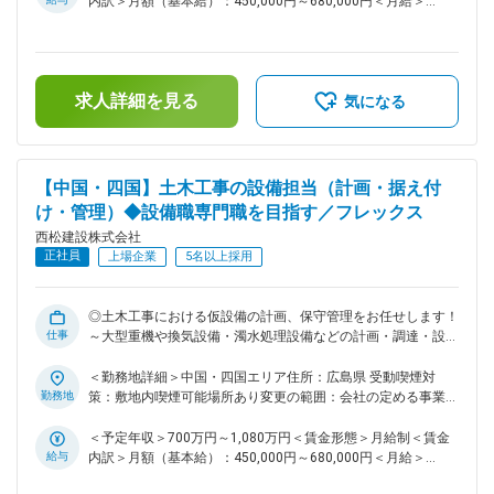
内訳＞月額（基本給）：450,000円～680,000円＜月給＞
ん。。 変更の範囲：会社の定める業務
厚くし、将来の幹部候補となる人財を積極的に求めておりま
450,000円～680,000円＜昇給有無＞有＜残業手当＞有＜給与
す。 ■業務内容： 国内の土木工事現場での仮設備の計画・調
補足＞■給与詳細は経験・能力を踏まえ当社規定により決定し
達・設置・保守管理業務全般をお任せいたします。ダム・トン
ます。■昇給：年1回■賞与：年2回■モデル年収：30歳：850万
ネル・シールド・土地造成等、大規模な土木構造物など、様々
／35歳：967万／40歳：1070万／42歳：1150万※地域限定職
求人詳細を見る
な幅広い土木工事案件がございます。ゼネコンでの同様の設備
を選択の場合はモデル年収から85%の提示になります。賃金は
気になる
工事の業務経験がない方でも入社後教育のうえ現場配属とさせ
あくまでも目安の金額であり、選考を通じて上下する可能性が
ていただきます。具体的には土木工事を進めるにあたり大型重
あります。月給(月額)は固定手当を含めた表記です。
機や換気設備、濁水処理設備などを配備して工事を進める必要
がございます。それらの仮設備に関する計画・調達・設置・保
【中国・四国】土木工事の設備担当（計画・据え付
守について全般管理する業務を進めていただきます。 ＜西松
け・管理）◆設備職専門職を目指す／フレックス
建設の工事実績一覧＞
西松建設株式会社
https://www.nishimatsu.co.jp/ourworks/ ■お任せする案件・
正社員
エリアについて： 秋田県内 大型ダム現場他、山岳トンネル
上場企業
5名以上採用
などがございます。選考の中で案件や配属先については直接ご
相談いたします。 ■同ポジションの魅力点： ・土木工事の設
備職として活躍したい方で、現場を支えていきたいと思える方
◎土木工事における仮設備の計画、保守管理をお任せします！
仕事
は活躍の機会がございます。 ・同社は、社内で協力しあう温
～大型重機や換気設備・濁水処理設備などの計画・調達・設置
かい社風です。自身の技術力と向き合い、一歩ずつ成長してい
から保守を担当 ◎残業30h程度／完全フルフレックス／土日祝
きたい・社会貢献度の高い仕事をしていきたいと思いを持つ社
休 ■募集背景： 当社は「西松-Vision2030」で掲げる「あたり
＜勤務地詳細＞中国・四国エリア住所：広島県 受動喫煙対
員が多いです。 ■働き方： ・土日祝休みです。仮に実際に休
まえに安心でき、活力がわく地域やコミュニティを共に描きつ
勤務地
策：敷地内喫煙可能場所あり変更の範囲：会社の定める事業所
日出勤があった場合は振替休日の取得可能です。 ・フレック
くる総合力企業」の実現に向け、中期経営計画2025を推進し
（リモートワーク含む）
ス活用で早上がりや遅め出社など非常に柔軟な働き方が可能。
ております。その実現には、多様な人財の力を結集し、組織基
＜予定年収＞700万円～1,080万円＜賃金形態＞月給制＜賃金
月3回の帰省手当など、単身赴任者にも充実した手当が用意さ
盤を強化していくことが不可欠です。特に、中堅層社員の層を
給与
内訳＞月額（基本給）：450,000円～680,000円＜月給＞
れております。 ・基本的に出張は発生いたしません。。 変更
厚くし、将来の幹部候補となる人財を積極的に求めておりま
450,000円～680,000円＜昇給有無＞有＜残業手当＞有＜給与