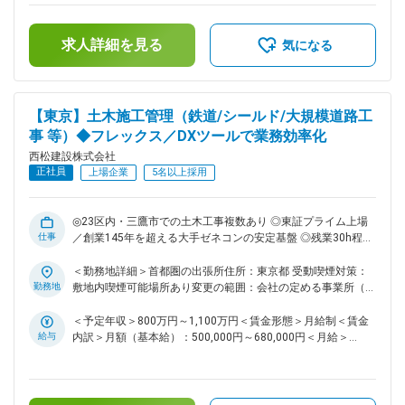
達・設置・保守管理業務全般をお任せいたします。ダム・トン
ます。■昇給：年1回■賞与：年2回■モデル年収：30歳：850万
ネル・シールド・土地造成等、大規模な土木構造物など、様々
／35歳：967万／40歳：1070万／42歳：1150万※地域限定職
求人詳細を見る
な幅広い土木工事案件がございます。ゼネコンでの同様の設備
を選択の場合はモデル年収から85%の提示になります。賃金は
気になる
工事の業務経験がない方でも入社後教育のうえ現場配属とさせ
あくまでも目安の金額であり、選考を通じて上下する可能性が
ていただきます。具体的には土木工事を進めるにあたり大型重
あります。月給(月額)は固定手当を含めた表記です。
機や換気設備、濁水処理設備などを配備して工事を進める必要
がございます。それらの仮設備に関する計画・調達・設置・保
【東京】土木施工管理（鉄道/シールド/大規模道路工
守について全般管理する業務を進めていただきます。 ＜西松
事 等）◆フレックス／DXツールで業務効率化
建設の工事実績一覧＞
西松建設株式会社
https://www.nishimatsu.co.jp/ourworks/ ■お任せする案件・
正社員
エリアについて： 都内・神奈川県内の大型シールド工事他、
上場企業
5名以上採用
関東管内の山岳トンネルなどがございます。選考の中で案件や
配属先については直接ご相談いたします。 ■同ポジションの魅
力点： ・土木工事の設備職として活躍したい方で、現場を支
◎23区内・三鷹市での土木工事複数あり ◎東証プライム上場
仕事
えていきたいと思える方は活躍の機会がございます。 ・同社
／創業145年を超える大手ゼネコンの安定基盤 ◎残業30h程度
は、社内で協力しあう温かい社風です。自身の技術力と向き合
／完全フルフレックス／土日祝休 ■募集背景： 当社は「西松-
い、一歩ずつ成長していきたい・社会貢献度の高い仕事をして
Vision2030」で掲げる「あたりまえに安心でき、活力がわく
＜勤務地詳細＞首都圏の出張所住所：東京都 受動喫煙対策：
いきたいと思いを持つ社員が多いです。 ■働き方： ・土日祝
地域やコミュニティを共に描きつくる総合力企業」の実現に向
勤務地
敷地内喫煙可能場所あり変更の範囲：会社の定める事業所（リ
休みです。仮に実際に休日出勤があった場合は振替休日の取得
け、中期経営計画2025を推進しております。その実現には、
モートワーク含む）
可能です。 ・フレックス活用で早上がりや遅め出社など非常
多様な人財の力を結集し、組織基盤を強化していくことが不可
＜予定年収＞800万円～1,100万円＜賃金形態＞月給制＜賃金
に柔軟な働き方が可能。月3回の帰省手当など、単身赴任者に
欠です。特に、中堅層社員の層を厚くし、将来の幹部候補とな
給与
内訳＞月額（基本給）：500,000円～680,000円＜月給＞
も充実した手当が用意されております。 ・基本的に出張は発
る人財を積極的に求めております。 ■業務内容： 国内の土木
500,000円～680,000円＜昇給有無＞有＜残業手当＞有＜給与
工事現場での施工管理職をお任せいたします。ダム・トンネ
生いたしません。。 変更の範囲：会社の定める業務
補足＞■給与詳細は経験・能力を踏まえ当社規定により決定し
ル・道路・鉄道・土地造成等、大規模な土木構造物など、様々
ます。■昇給：年1回■賞与：年2回■モデル年収：30歳：850万
な幅広い案件を担当しており、1～3年かけて施工管理を行っ
／35歳：967万／40歳：1070万／42歳：1150万※地域限定職