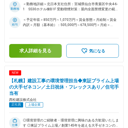
祝休／福利厚生充実で働き方・WLB◎ ■募集背景： 当社は
＜勤務地詳細＞北日本支社住所：宮城県仙台市青葉区中央4-6-
2016年に環境大臣より「エコ・ファースト企業」に認定さ
勤務地
1 SS30ホテル棟B1F 受動喫煙対策：屋内全面禁煙変更の範
れ、従前に増して環境経営先進企業として環境法令順守はもと
囲：会社の定める事業所（リモートワーク含む）
より地球環境保全に資する各種取組みを強化しております。今
＜予定年収＞850万円～1,070万円＜賃金形態＞月給制＜賃金
回、北日本支社における「安全・環境」の内、環境業務に精通
給与
内訳＞月額（基本給）：505,000円～678,500円＜月給＞
した経験者を求めております。 ■業務内容： 同社の施工建設
505,000円～678,500円＜昇給有無＞有＜残業手当＞有＜給与
現場の環境業務の支援及び管理業務をお任せいたします。環境
補足＞■給与詳細は経験・能力を踏まえ当社規定により決定し
管理は、建設工事中の廃棄物の産廃・騒音・振動・大気汚染・
ます。■昇給：年1回■賞与：年2回■モデル年収：30歳：850万
水質汚濁などを抑制し、周辺環境への影響を最小限に抑えるた
／35歳：967万／40歳：1070万／42歳：1150万※地域限定職
求人詳細を見る
めの取り組みになります。各施工現場において、環境に配慮し
を選択の場合はモデル年収から7割程度の提示になります。賃
気になる
ながらプロジェクトを進めることができているか点検・指導を
金はあくまでも目安の金額であり、選考を通じて上下する可能
行う役割がございます。 ■業務詳細： ・環境法令順守に関す
性があります。月給(月額)は固定手当を含めた表記です。
る支援・指導（順守すべき法令の特定、順守状況の定期確認、
法改正への対応等） ・産廃業者の選定、産廃処理施設の点
NEW
検、委託契約書締結、マニフェスト管理 ・行政届出書類の作
【札幌】建設工事の環境管理担当◆東証プライム上場
成支援 ・関連する環境データの収集・分析・発信等 ・社内研
修業務及び支社（支店）、現場における環境教育の支援 ・環
の大手ゼネコン／土日祝休・フレックスあり／住宅手
境・品質マネジメントシステムの運用管理（維持、改善）他
当有
・脱炭素の実現に向けて、施工建設現場にCO2削減に資する軽
西松建設株式会社
油代替燃料や再エネ電力の導入促進業務 ・現場におけるCO2
正社員
上場企業
排出量の集計業務 ■ポジションの魅力点： 環境管理担当とし
てのご経験が豊富な方がご活躍できる環境です。また、環境管
理の業務に興味・ご関心をお持ちの方も積極的にご応募くださ
◎環境管理のご経験者・環境管理に興味のある方歓迎いたしま
い。 環境管理担当としてのプロフェッショナルとして活躍い
仕事
す ◎東証プライム上場／創業145年を超える大手ゼネコンの安
ただくことも、将来的にキャリアを広げることも可能です。 ■