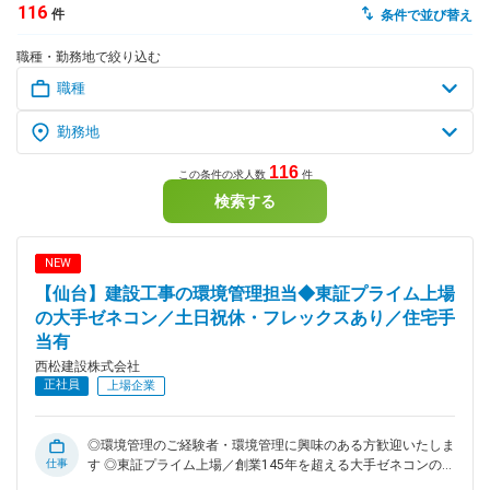
116
件
条件で並び替え
dodaチャットサポート
職種・勤務地で絞り込む
対応時間：10:00～22:00(日曜・年末年始を除く)
自動案内は24時間365日対応
転職の「モヤモヤ」、一人で悩まず
気軽に相談してみませんか？
dodaの使い方は？
今の仕事を続けるべき？
116
この条件の求人数
件
検索する
ヘルプ
サイトマップ
NEW
【仙台】建設工事の環境管理担当◆東証プライム上場
の大手ゼネコン／土日祝休・フレックスあり／住宅手
当有
西松建設株式会社
正社員
上場企業
◎環境管理のご経験者・環境管理に興味のある方歓迎いたしま
仕事
す ◎東証プライム上場／創業145年を超える大手ゼネコンの安
定基盤 ◎月6回のリモートワーク／完全フルフレックス／土日