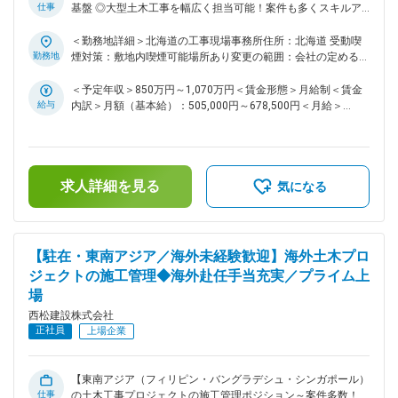
仕事
基盤 ◎大型土木工事を幅広く担当可能！案件も多くスキルア
ップ可能！ ◎月6回のリモートワーク／完全フルフレックス／
土日祝休／福利厚生充実で働き方・WLB◎ ■募集背景： 当社の
＜勤務地詳細＞北海道の工事現場事務所住所：北海道 受動喫
目指すべき姿を定めた中長期計画である西松ビジョン2027を
勤務地
煙対策：敷地内喫煙可能場所あり変更の範囲：会社の定める事
強力に推進するため、多様な人財を幅広く外部に求め、「安心
業所（リモートワーク含む）
して全社員が挑戦できる強い組織づくり」を行っております。
＜予定年収＞850万円～1,070万円＜賃金形態＞月給制＜賃金
また、当社は中堅層社員が不足しており、将来の幹部社員候補
給与
内訳＞月額（基本給）：505,000円～678,500円＜月給＞
となる人財を求めております。 ■業務内容： 国内及び海外の
505,000円～678,500円＜昇給有無＞有＜残業手当＞有＜給与
土木工事現場での施工管理職をお任せいたします。 ダム・ト
補足＞■給与詳細は経験・能力を踏まえ当社規定により決定し
ンネル・道路・鉄道・土地造成等、大規模な土木構造物など、
ます。■昇給：年1回■賞与：年2回■モデル年収：30歳：850万
様々な幅広い案件を担当しており、1～3年かけて施工管理を
／35歳：967万／40歳：1070万／42歳：1150万※地域限定職
求人詳細を見る
行っていただきます。 ＜実績一覧＞
を選択の場合はモデル年収から7割程度の提示になります。賃
気になる
https://www.nishimatsu.co.jp/ourworks/ ▼北海道の案件： 北
金はあくまでも目安の金額であり、選考を通じて上下する可能
海道では、札幌と道央エリアで大型工事のプロジェクトが動い
性があります。月給(月額)は固定手当を含めた表記です。
ておりますので、施工管理業務の補強のための増員募集となり
ます。当案件以外にも、トンネルやダム等の多くの工事が稼働
【駐在・東南アジア／海外未経験歓迎】海外土木プロ
していますので随時応募時に確認ください。 ■ポジションの魅
ジェクトの施工管理◆海外赴任手当充実／プライム上
力点： より幅広い分野で挑戦したい方、又、将来的により大
場
規模プロジェクトの責任者（所長）として活躍したい方など、
スキルアップ、キャリアアップされたい方はマッチする職場で
西松建設株式会社
す。 ■働き方： ・土日祝休みです。仮に実際に休日出勤があ
正社員
上場企業
った場合は振替休日の取得可能です。 ・フレックス・月6回の
リモート可・服装自由な社風と非常に柔軟な働き方が可能で
す。 ・基本的に出張は発生いたしません。残業時間は30~40
【東南アジア（フィリピン・バングラデシュ・シンガポール）
時間程度です。 ・女性の産育休は100%取得実績があり、男性
仕事
の土木工事プロジェクトの施工管理ポジション～案件多数！海