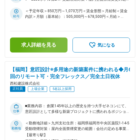
携わったご経験のある方で大規模の物件に携わりたい方 ・設
ンク上のキャリアに進む絶好の機会となります。社内には若手
囲：会社の定める事業所（リモートワーク含む）
計補助の経験から、今後設計の主担当としてキャリアアップし
～中堅層が多く、風通しの良さと働きやすさが両立した環境が
＜予定年収＞850万円～1,070万円＜賃金形態＞月給制＜賃金
たいという意欲のある方 ・設計事務所出身者で大手ゼネコン
整っています。 ■設計施工物件の意匠設計（新築中心）： 設
給与
内訳＞月額（基本給）：505,000円～678,500円＜月給＞
でアセットの幅を広げたい方。 変更の範囲：会社の定める業
計責任者としてのプロジェクト遂行、または責任者をサポート
505,000円～678,500円＜昇給有無＞有＜残業手当＞有＜給与
務
を行っていただきます。月1～3件のプロジェクトを担当しま
補足＞■給与詳細は経験・能力を踏まえ当社規定により決定し
す。（規模により変動） ※担当物件例： ・事務所ビル ・物流
ます。■昇給：年1回■賞与：年2回■モデル年収：30歳：850万
施設 ・マンション ・工場 ・病院 ・学校 ■魅力点： 幅広い用
／35歳：967万／40歳：1070万／42歳：1150万※地域限定職
求人詳細を見る
途の新築物件に挑戦でき、スキルアップ・キャリアアップの両
を選択の場合はモデル年収から7割程度の提示になります。賃
気になる
軸を実現できます。設計補助から主担当を目指したい方、設計
金はあくまでも目安の金額であり、選考を通じて上下する可能
事務所出身でゼネコンで経験の幅を広げたい方にも最適な環境
性があります。月給(月額)は固定手当を含めた表記です。
です。 ■就業環境について ・残業時間：30~40時間程度 ・月6
回のリモートワークあり ・フレックス制度あり ・土日祝休み
【福岡】意匠設計※多用途の新築案件に携われる◆月6
・女性の産育休は100%取得実績があり、男性も取得実績もあ
回のリモート可・完全フレックス／完全土日祝休
ります。 ※その他、オフィスカジュアルなど働きやすい環境か
西松建設株式会社
つ若手が５０%以上と風通しのよい環境です。 ■組織構成： ・
正社員
建築設計部には１７４名が在籍しており、うち５０％以上が若
上場企業
5名以上採用
手社員です。また女性社員も３０名弱在籍し、ライフステー
ジ・イベントに対する制度が整っているため、産育休から職場
復帰している社員も多くおります。 ■同社について： 「西松
■業務内容： 創業145年以上の歴史を持つ大手ゼネコンにて、
仕事
ビジョン2027」に沿って、建築設計部門の強化を推進中。中
意匠設計として多様な新築プロジェクトに携われるポジション
堅層が不足していることから、外部から幅広く経験者を採用
です。事務所、商業施設、物流施設、マンション、学校、病院
し、設計施工に対する期待に応える組織づくりを進めていま
など、社会的意義の高い中～大規模物件を担当できるため、こ
＜勤務地詳細＞九州支社住所：福岡県福岡市中央区薬院1-14-5
す。技術力を武器に、さらなる成長を目指すフェーズにありま
れまで中小規模のS造・RC造で経験を積んできた方が、ワンラ
勤務地
受動喫煙対策：屋内全面禁煙変更の範囲：会社の定める事業所
す。 ＼こんな方のご応募お待ちしております／ ・中規模程度
ンク上のキャリアに進む絶好の機会となります。社内には若手
（リモートワーク含む）
【最寄り駅】
（S造やRC造）の集合住宅やマンション、商業施設等の設計に
～中堅層が多く、風通しの良さと働きやすさが両立した環境が