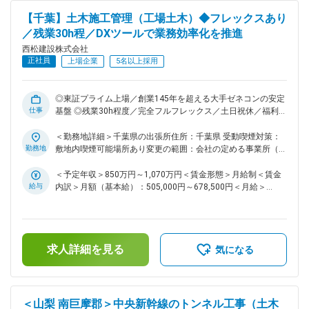
大規模プロジェクトの責任者（所長）として活躍したい方な
【千葉】土木施工管理（工場土木）◆フレックスあり
ど、スキルアップ、キャリアアップされたい方は活躍の機会が
／残業30h程／DXツールで業務効率化を推進
多い環境です！ ・同社は、社内で協力しあう温かい社風で
西松建設株式会社
す。自身の技術力と向き合い、一歩ずつ成長していきたい・社
正社員
会貢献度の高い仕事をしていきたいと思いを持つ社員が多いで
上場企業
5名以上採用
す ■働き方： ・土日祝休みです。仮に実際に休日出勤があっ
た場合は振替休日の取得可能です。 ・フレックス活用で早上
がりや遅め出社など非常に柔軟な働き方が可能。月3回の帰省
◎東証プライム上場／創業145年を超える大手ゼネコンの安定
仕事
手当など、単身赴任者にも充実した手当が用意されておりま
基盤 ◎残業30h程度／完全フルフレックス／土日祝休／福利厚
す。 ・基本的に出張は発生いたしません。 ～社内のDXツール
生充実で働き方改善も推進・工夫しております！ ■募集背景：
の積極導入・活用および業務分担の確立を行っていることによ
当社は「西松-Vision2030」で掲げる「あたりまえに安心で
＜勤務地詳細＞千葉県の出張所住所：千葉県 受動喫煙対策：
り働き方は30時間程度と他社ゼネコンの中でもかなり良い環
き、活力がわく地域やコミュニティを共に描きつくる総合力企
勤務地
敷地内喫煙可能場所あり変更の範囲：会社の定める事業所（リ
業」の実現に向け、中期経営計画2025を推進しております。
境です～。 変更の範囲：会社の定める業務
モートワーク含む）
その実現には、多様な人財の力を結集し、組織基盤を強化して
＜予定年収＞850万円～1,070万円＜賃金形態＞月給制＜賃金
いくことが不可欠です。特に、中堅層社員の層を厚くし、将来
給与
内訳＞月額（基本給）：505,000円～678,500円＜月給＞
の幹部候補となる人財を積極的に求めております。 ■業務内
505,000円～678,500円＜昇給有無＞有＜残業手当＞有＜給与
容： 国内の土木工事現場での施工管理職をお任せいたしま
補足＞■給与詳細は経験・能力を踏まえ当社規定により決定し
す。ダム・トンネル・道路・鉄道・土地造成等、大規模な土木
ます。■昇給：年1回■賞与：年2回■モデル年収：30歳：850万
構造物など、様々な幅広い案件を担当しており、1～3年かけ
／35歳：967万／40歳：1070万／42歳：1150万※地域限定職
求人詳細を見る
て施工管理を行っていただきます。具体的な関東土木エリアの
を選択の場合はモデル年収から85%の提示になります。賃金は
気になる
案件については以下の通り記載いたします。 ＜実績一覧＞
あくまでも目安の金額であり、選考を通じて上下する可能性が
https://www.nishimatsu.co.jp/ourworks/ ■関東エリアの案件
あります。月給(月額)は固定手当を含めた表記です。
について（一例）： ・鉄道工事 ・大規模道路工事 ・空港造成
工事 ・シールド工事 ・高速道路改築/新設工事 ・高架橋工事 ※
＜山梨 南巨摩郡＞中央新幹線のトンネル工事（土木