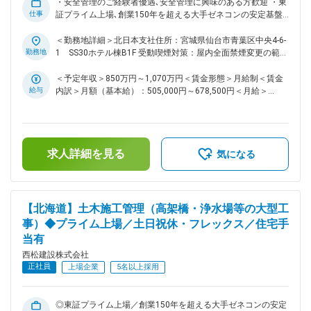
・安全管理のご経験者優遇､安全管理に興味のある方歓迎 ・東
ただくことも、将来的にキャリアを広げることも可能です。 ■
仕事
証プライム上場､創業150年を超える大手ゼネコンの安定基盤
組織構成： ・北日本支社の環境グループは、４名（総合職2
・完全フルフレックス､土日祝休 ■募集背景 当社の安全衛生管
名・アシスタント2名）で構成されています ■働き方： ・土日
理計画書に基づいた管理を推進､安全･健康で快適な職場環境を
＜勤務地詳細＞北日本支社住所：宮城県仙台市青葉区中央4-6-
祝休みです。仮に実際に休日出勤があった場合は振替休日の取
整備すべく､多様な人財を募集しております。 ■業務内容 安全
勤務地
1 SS30ホテル棟B1F 受動喫煙対策：屋内全面禁煙変更の範
得可能 ・フレックス・月6回のリモート可・服装自由な社風と
衛生管理計画書に基づいた業務支援､建設現場へ出向いての安
囲：会社の定める事業所（リモートワーク含む）
非常に柔軟な働き方が可能 ・月5回程度の出張が発生する可能
全衛生パトロール･技術的指導､労働基準監督署への申請･届出
＜予定年収＞850万円～1,070万円＜賃金形態＞月給制＜賃金
性がございます。残業時間は30~40時間程度。 変更の範囲：
に関するアドバイス等が主要な業務です。 ■ポジションの魅力
給与
内訳＞月額（基本給）：505,000円～678,500円＜月給＞
会社の定める業務
点 安全管理の経験が豊富な方がご活躍できる環境です。また､
505,000円～678,500円＜昇給有無＞有＜残業手当＞有＜給与
安全管理の業務に興味･関心をお持ちの方も積極的にご応募く
補足＞■給与詳細は経験・能力を踏まえ当社規定により決定し
ださい。安全管理のプロフェッショナルとして活躍いただき､
ます。■昇給：年1回■賞与：年2回■モデル年収：30歳：850万
将来的にキャリアを広げることも可能です。 ■働き方 ・土日
／35歳：967万／40歳：1070万／42歳：1150万※地域限定職
求人詳細を見る
祝休みです。休日出勤となった場合には､振替休日(または代
を選択の場合はモデル年収から7割程度の提示になります。賃
気になる
休)の取得可能です。 ・フレックス､服装自由な社風と非常に
金はあくまでも目安の金額であり、選考を通じて上下する可能
柔軟な働き方が可能です。 ・月5回程度､宿泊を伴う出張が発
性があります。月給(月額)は固定手当を含めた表記です。
生する可能性があります。 ■当社について 1874年より建設事
業一筋に歩んできた会社で､創業150年を超えました。当社は
【北海道】土木施工管理（高架橋・浄水場等の大型工
これまで､道路､ダム､橋梁､鉄道､ビル､公共施設､都市再開発等､
事）◆プライム上場／土日祝休・フレックス／住宅手
国土基盤整備の担い手として､インフラ構築に積極的に取り組
当有
んできました。長い歴史と伝統により培われた技術､脈々と受
け継いできたモノ創りの精神は今日､高度な“技術とソリューシ
西松建設株式会社
ョン”へと実を結んでいます。現場におけるきめ細やかな施工
正社員
上場企業
5名以上採用
管理力､現場に潜む様々な課題を自ら発見し､自ら解決するチカ
ラとして「現場力」を掲げ､このチカラで未来を創っていける
会社です。。 変更の範囲：会社の定める業務
◎東証プライム上場／創業150年を超える大手ゼネコンの安定