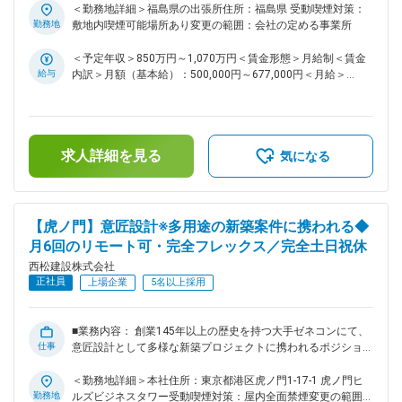
くの大規模プロジェクト（東名高速大和トンネル拡幅工事、横
当社は「西松-Vision2030」で掲げる「あたりまえに安心で
＜勤務地詳細＞福島県の出張所住所：福島県 受動喫煙対策：
浜市役所など）を手掛けてきました。現在事業拡大のため、
き、活力がわく地域やコミュニティを共に描きつくる総合力企
勤務地
敷地内喫煙可能場所あり変更の範囲：会社の定める事業所
2000億円以上、成長投資をしており、10か年計画の「西松
業」の実現に向け、中期経営計画2025を推進しております。
Vision2027」実現に向け、成長をしております。。 変更の範
その実現には、多様な人財の力を結集し、組織基盤を強化して
＜予定年収＞850万円～1,070万円＜賃金形態＞月給制＜賃金
囲：会社の定める業務
いくことが不可欠です。特に、中堅層社員の層を厚くし、将来
給与
内訳＞月額（基本給）：500,000円～677,000円＜月給＞
の幹部候補となる人財を積極的に求めております。 ■業務内
500,000円～677,000円＜昇給有無＞有＜残業手当＞有＜給与
容： 国内及び海外の土木工事現場での施工管理職をお任せい
補足＞■給与詳細は経験・能力を踏まえ当社規定により決定し
たします。 ダム・トンネル・道路・鉄道・土地造成等、大規
ます。■昇給：年1回■賞与：年2回■モデル年収：30歳：850万
模な土木構造物など、様々な幅広い案件を担当しており、1～
／35歳：967万／40歳：1070万／42歳：1150万※地域限定職
求人詳細を見る
3年かけて施工管理を行っていただきます。具体的な東北エリ
を選択の場合はモデル年収から7割程度の提示になります。賃
気になる
アの案件については以下の通り記載いたします。 ＜実績一覧
金はあくまでも目安の金額であり、選考を通じて上下する可能
＞ https://www.nishimatsu.co.jp/ourworks/ ■東北エリアの案
性があります。月給(月額)は固定手当を含めた表記です。
件について（一例）： ・ダム工事 ・道路の補強工事 ・造成工
事 ・省庁の解体工事 ※上記の案件以外にも、案件種類問わず
【虎ノ門】意匠設計※多用途の新築案件に携われる◆
新規案件の発生もございますので応募時および面接時にご確認
月6回のリモート可・完全フレックス／完全土日祝休
ください。 ■同ポジションの魅力点： ・より幅広い分野で挑
西松建設株式会社
戦したい方、又、将来的により大規模プロジェクトの責任者
正社員
（所長）として活躍したい方など、スキルアップ、キャリアア
上場企業
5名以上採用
ップされたい方は活躍の機会が多い環境です！ ・同社は、社
内で協力しあう温かい社風です。自身の技術力と向き合い、一
歩ずつ成長していきたい・社会貢献度の高い仕事をしていきた
■業務内容： 創業145年以上の歴史を持つ大手ゼネコンにて、
仕事
いと思いを持つ社員が多いです！ ■働き方： ・土日祝休みで
意匠設計として多様な新築プロジェクトに携われるポジション
す。仮に実際に休日出勤があった場合は振替休日の取得可能で
です。事務所、商業施設、物流施設、マンション、学校、病院
す。 ・フレックス活用で早上がりや遅め出社など非常に柔軟
など、社会的意義の高い中～大規模物件を担当できるため、こ
＜勤務地詳細＞本社住所：東京都港区虎ノ門1-17-1 虎ノ門ヒ
な働き方が可能です。月3回の帰省手当など、単身赴任者にも
れまで中小規模のS造・RC造で経験を積んできた方が、ワンラ
勤務地
ルズビジネスタワー受動喫煙対策：屋内全面禁煙変更の範囲：