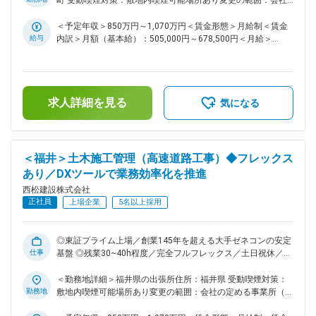
町 受動喫煙対策：敷地内喫煙可能場所あり変更の範囲：会社
した手当が用意されております。 ・基本的に出張は発生いた
企業」の実現に向け、中期経営計画2025を推進しておりま
の定める事業所（リモートワーク含む）
しません。 ～社内のDXツールの積極導入・活用および業務分
す。その実現には、多様な人財の力を結集し、組織基盤を強化
＜予定年収＞850万円～1,070万円＜賃金形態＞月給制＜賃金
担の確立を行っていることにより働き方は30~40時間程と他社
していくことが不可欠です。特に、中堅層社員の層を厚くし、
給与
内訳＞月額（基本給）：505,000円～678,500円＜月給＞
ゼネコンの中でもかなり良い環境です～。 変更の範囲：会社
将来の幹部候補となる人財を積極的に求めております。 ■業務
505,000円～678,500円＜昇給有無＞有＜残業手当＞有＜給与
の定める業務
内容： 国内及び海外の土木工事現場での施工管理職をお任せ
補足＞■給与詳細は経験・能力を踏まえ当社規定により決定し
いたします。 ダム・トンネル・道路・鉄道・土地造成等、大
ます。■昇給：年1回■賞与：年2回■モデル年収：30歳：850万
規模な土木構造物など、様々な幅広い案件を担当しており、1
／35歳：967万／40歳：1070万／42歳：1150万※地域限定職
求人詳細を見る
～3年かけて施工管理を行っていただきます。具体的な東北エ
を選択の場合はモデル年収から85％程度の提示になります。
気になる
リアの案件については以下の通り記載いたします。 ＜実績一
賃金はあくまでも目安の金額であり、選考を通じて上下する可
覧＞ https://www.nishimatsu.co.jp/ourworks/ ■北海道・東北
能性があります。月給(月額)は固定手当を含めた表記です。
エリアの案件について（一例）： ・高架橋工事 ・ダム工事 ・
給排水関連工事 ・造成工事（市役所の庁舎 等） ※上記の案件
＜福井＞土木施工管理（高速道路工事）◆フレックス
以外にも、案件種類問わず新規案件の発生もございますので応
あり／DXツールで業務効率化を推進
募時および面接時にご確認ください。 ■同ポジションの魅力
西松建設株式会社
点： ・より幅広い分野で挑戦したい方、又、将来的により大
正社員
規模プロジェクトの責任者（所長）として活躍したい方など、
上場企業
5名以上採用
スキルアップ、キャリアアップされたい方は活躍の機会が多い
環境です！ ・同社は、社内で協力しあう温かい社風です。自
身の技術力と向き合い、一歩ずつ成長していきたい・社会貢献
◎東証プライム上場／創業145年を超える大手ゼネコンの安定
仕事
度の高い仕事をしていきたいと思いを持つ社員が多いです！ ■
基盤 ◎残業30~40h程度／完全フルフレックス／土日祝休／福
働き方： ・土日祝休みです。仮に実際に休日出勤があった場
利厚生充実で働き方改善も推進・工夫しております！ ■募集背
合は振替休日の取得可能です。 ・フレックス活用で早上がり
景： 当社は「西松-Vision2030」で掲げる「あたりまえに安心
＜勤務地詳細＞福井県の出張所住所：福井県 受動喫煙対策：
や遅め出社など非常に柔軟な働き方が可能です。月3回の帰省
でき、活力がわく地域やコミュニティを共に描きつくる総合力
勤務地
敷地内喫煙可能場所あり変更の範囲：会社の定める事業所（リ
手当など、単身赴任者にも充実した手当が用意されておりま
企業」の実現に向け、中期経営計画2025を推進しておりま
モートワーク含む）