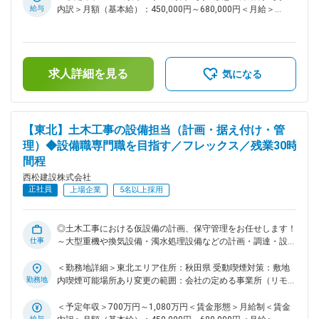
当が用意されております。 ・基本的に出張は発生いたしませ
盤を強化していくことが不可欠です。特に、中堅層社員の層を
給与
内訳＞月額（基本給）：450,000円～680,000円＜月給＞
ん。。 変更の範囲：会社の定める業務
厚くし、将来の幹部候補となる人財を積極的に求めておりま
450,000円～680,000円＜昇給有無＞有＜残業手当＞有＜給与
す。 ■業務内容： 国内の土木工事現場での仮設備の計画・調
補足＞■給与詳細は経験・能力を踏まえ当社規定により決定し
達・設置・保守管理業務全般をお任せいたします。ダム・トン
ます。■昇給：年1回■賞与：年2回■モデル年収：30歳：850万
ネル・シールド・土地造成等、大規模な土木構造物など、様々
／35歳：967万／40歳：1070万／42歳：1150万※地域限定職
求人詳細を見る
な幅広い土木工事案件がございます。ゼネコンでの同様の設備
を選択の場合はモデル年収から85%の提示になります。賃金は
気になる
工事の業務経験がない方でも入社後教育のうえ現場配属とさせ
あくまでも目安の金額であり、選考を通じて上下する可能性が
ていただきます。具体的には土木工事を進めるにあたり大型重
あります。月給(月額)は固定手当を含めた表記です。
機や換気設備、濁水処理設備などを配備して工事を進める必要
がございます。それらの仮設備に関する計画・調達・設置・保
【東北】土木工事の設備担当（計画・据え付け・管
守について全般管理する業務を進めていただきます。 ＜西松
理）◆設備職専門職を目指す／フレックス／残業30時
建設の工事実績一覧＞
間程
https://www.nishimatsu.co.jp/ourworks/ ■お任せする案件・
エリアについて（一例）： 大分・熊本でのトンネル、ダム関
西松建設株式会社
連工事などがございます。選考の中で案件や配属先については
正社員
上場企業
5名以上採用
直接ご相談いたします。 ■同ポジションの魅力点： ・土木工
事の設備職として活躍したい方で、現場を支えていきたいと思
える方は活躍の機会がございます。 ・同社は、社内で協力し
◎土木工事における仮設備の計画、保守管理をお任せします！
あう温かい社風です。自身の技術力と向き合い、一歩ずつ成長
仕事
～大型重機や換気設備・濁水処理設備などの計画・調達・設置
していきたい・社会貢献度の高い仕事をしていきたいと思いを
から保守を担当 ◎残業30h程度／完全フルフレックス／土日祝
持つ社員が多いです。 ■働き方： ・土日祝休みです。仮に実
休 ■募集背景： 当社は「西松-Vision2030」で掲げる「あたり
＜勤務地詳細＞東北エリア住所：秋田県 受動喫煙対策：敷地
際に休日出勤があった場合は振替休日の取得可能です。 ・フ
まえに安心でき、活力がわく地域やコミュニティを共に描きつ
勤務地
内喫煙可能場所あり変更の範囲：会社の定める事業所（リモー
レックス活用で早上がりや遅め出社など非常に柔軟な働き方が
くる総合力企業」の実現に向け、中期経営計画2025を推進し
トワーク含む）
可能。月3回の帰省手当など、単身赴任者にも充実した手当が
ております。その実現には、多様な人財の力を結集し、組織基
＜予定年収＞700万円～1,080万円＜賃金形態＞月給制＜賃金
用意されております。 ・基本的に出張は発生いたしませ
盤を強化していくことが不可欠です。特に、中堅層社員の層を
給与