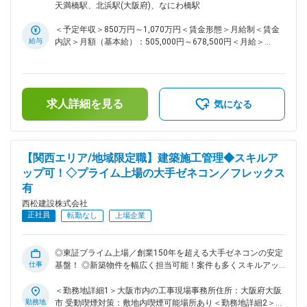
計補助の経験から、今後設計の主担当としてキャリアアップし
～中堅層が多く、風通しの良さと働きやすさが両立した環境が
天満橋駅、北浜駅(大阪府)、なにわ橋駅
たいという意欲のある方 ・設計事務所出身者で大手ゼネコン
整っています。 ■設計施工物件の意匠設計（新築中心）： 設
でアセットの幅を広げたい方。 変更の範囲：会社の定める業
計責任者としてのプロジェクト遂行、または責任者をサポート
＜予定年収＞850万円～1,070万円＜賃金形態＞月給制＜賃金
務
を行っていただきます。月1～3件のプロジェクトを担当しま
給与
内訳＞月額（基本給）：505,000円～678,500円＜月給＞
す。（規模により変動） ※担当物件例： ・事務所ビル ・物流
505,000円～678,500円＜昇給有無＞有＜残業手当＞有＜給与
施設 ・マンション ・工場 ・病院 ・学校 ■魅力点： 幅広い用
補足＞■給与詳細は経験・能力を踏まえ当社規定により決定し
途の新築物件に挑戦でき、スキルアップ・キャリアアップの両
ます。■昇給：年1回■賞与：年2回■モデル年収：30歳：850万
軸を実現できます。設計補助から主担当を目指したい方、設計
／35歳：967万／40歳：1070万／42歳：1150万※地域限定職
事務所出身でゼネコンで経験の幅を広げたい方にも最適な環境
求人詳細を見る
を選択の場合はモデル年収から7割程度の提示になります。賃
気になる
です。 ■就業環境について ・残業時間：30~40時間程度 ・月6
金はあくまでも目安の金額であり、選考を通じて上下する可能
回のリモートワークあり ・フレックス制度あり ・土日祝休み
性があります。月給(月額)は固定手当を含めた表記です。
・女性の産育休は100%取得実績があり、男性も取得実績もあ
ります。 ※その他、オフィスカジュアルなど働きやすい環境か
【関西エリア/地域限定職】建築施工管理◆スキルア
つ若手が５０%以上と風通しのよい環境です。 ■組織構成： ・
ップ可！◇プライム上場の大手ゼネコン／フレックス
建築設計部には１７４名が在籍しており、うち５０％以上が若
有
手社員です。また女性社員も３０名弱在籍し、ライフステー
ジ・イベントに対する制度が整っているため、産育休から職場
西松建設株式会社
復帰している社員も多くおります。 ■同社について： 「西松
正社員
転勤なし
上場企業
ビジョン2027」に沿って、建築設計部門の強化を推進中。中
堅層が不足していることから、外部から幅広く経験者を採用
し、設計施工に対する期待に応える組織づくりを進めていま
◎東証プライム上場／創業150年を超える大手ゼネコンの安定
す。技術力を武器に、さらなる成長を目指すフェーズにありま
仕事
基盤！ ◎新築物件を幅広く担当可能！案件も多くスキルアッ
す。 ＼こんな方のご応募お待ちしております／ ・中規模程度
プ可能！ ◎月6回のリモートワーク／完全フルフレックス／土
（S造やRC造）の集合住宅やマンション、商業施設等の設計に
日祝休／福利厚生充実で働き方・WLB◎ ■募集背景： 当社の目
＜勤務地詳細1＞大阪市内の工事現場事務所住所：大阪府大阪
携わったご経験のある方で大規模の物件に携わりたい方 ・設
指すべき姿を定めた中長期計画である西松ビジョン2030を強
勤務地
市 受動喫煙対策：敷地内喫煙可能場所あり＜勤務地詳細2＞京