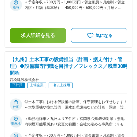
省手当など、単身赴任者にも充実した手当が用意されておりま
ております。その実現には、多様な人財の力を結集し、組織基
＜予定年収＞700万円～1,080万円＜賃金形態＞月給制＜賃金
す。 ・基本的に出張は発生いたしません。。 変更の範囲：会
盤を強化していくことが不可欠です。特に、中堅層社員の層を
給与
内訳＞月額（基本給）：450,000円～680,000円＜月給＞
社の定める業務
厚くし、将来の幹部候補となる人財を積極的に求めておりま
450,000円～680,000円＜昇給有無＞有＜残業手当＞有＜給与
す。 ■業務内容： 国内の土木工事現場での仮設備の計画・調
補足＞■給与詳細は経験・能力を踏まえ当社規定により決定し
達・設置・保守管理業務全般をお任せいたします。ダム・トン
ます。■昇給：年1回■賞与：年2回■モデル年収：30歳：850万
ネル・シールド・土地造成等、大規模な土木構造物など、様々
／35歳：967万／40歳：1070万／42歳：1150万※地域限定職
求人詳細を見る
な幅広い土木工事案件がございます。ゼネコンでの同様の設備
を選択の場合はモデル年収から85%の提示になります。賃金は
気になる
工事の業務経験がない方でも入社後教育のうえ現場配属とさせ
あくまでも目安の金額であり、選考を通じて上下する可能性が
ていただきます。具体的には土木工事を進めるにあたり大型重
あります。月給(月額)は固定手当を含めた表記です。
機や換気設備、濁水処理設備などを配備して工事を進める必要
がございます。それらの仮設備に関する計画・調達・設置・保
【九州】土木工事の設備担当（計画・据え付け・管
守について全般管理する業務を進めていただきます。 ＜西松
理）◆設備職専門職を目指す／フレックス／残業30時
建設の工事実績一覧＞
間程
https://www.nishimatsu.co.jp/ourworks/ ■お任せする案件・
エリアについて（一例）： 愛知県内都市部シールド現場、ト
西松建設株式会社
ンネル現場などがございます。選考の中で案件や配属先につい
正社員
上場企業
5名以上採用
ては直接ご相談いたします。 ■同ポジションの魅力点： ・土
木工事の設備職として活躍したい方で、現場を支えていきたい
と思える方は活躍の機会がございます。 ・同社は、社内で協
◎土木工事における仮設備の計画、保守管理をお任せします！
力しあう温かい社風です。自身の技術力と向き合い、一歩ずつ
仕事
～大型重機や換気設備・濁水処理設備などの計画・調達・設置
成長していきたい・社会貢献度の高い仕事をしていきたいと思
から保守を担当 ◎残業30h程度／完全フルフレックス／土日祝
いを持つ社員が多いです。 ■働き方： ・土日祝休みです。仮
休 ■募集背景： 当社は「西松-Vision2030」で掲げる「あたり
＜勤務地詳細＞九州エリア住所：福岡県 受動喫煙対策：敷地
に実際に休日出勤があった場合は振替休日の取得可能です。
まえに安心でき、活力がわく地域やコミュニティを共に描きつ
勤務地
内喫煙可能場所あり変更の範囲：会社の定める事業所（リモー
・フレックス活用で早上がりや遅め出社など非常に柔軟な働き
くる総合力企業」の実現に向け、中期経営計画2025を推進し
トワーク含む）
方が可能。月3回の帰省手当など、単身赴任者にも充実した手
ております。その実現には、多様な人財の力を結集し、組織基
＜予定年収＞700万円～1,080万円＜賃金形態＞月給制＜賃金