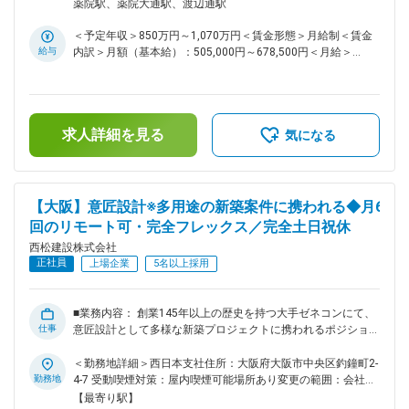
薬院駅、薬院大通駅、渡辺通駅
携わったご経験のある方で大規模の物件に携わりたい方 ・設
整っています。 ■設計施工物件の意匠設計（新築中心）： 設
計補助の経験から、今後設計の主担当としてキャリアアップし
計責任者としてのプロジェクト遂行、または責任者をサポート
＜予定年収＞850万円～1,070万円＜賃金形態＞月給制＜賃金
たいという意欲のある方 ・設計事務所出身者で大手ゼネコン
を行っていただきます。月1～3件のプロジェクトを担当しま
給与
内訳＞月額（基本給）：505,000円～678,500円＜月給＞
でアセットの幅を広げたい方。 変更の範囲：会社の定める業
す。（規模により変動） ※担当物件例： ・事務所ビル ・物流
505,000円～678,500円＜昇給有無＞有＜残業手当＞有＜給与
務
施設 ・マンション ・工場 ・病院 ・学校 ■魅力点： 幅広い用
補足＞■給与詳細は経験・能力を踏まえ当社規定により決定し
途の新築物件に挑戦でき、スキルアップ・キャリアアップの両
ます。■昇給：年1回■賞与：年2回■モデル年収：30歳：850万
軸を実現できます。設計補助から主担当を目指したい方、設計
／35歳：967万／40歳：1070万／42歳：1150万※地域限定職
事務所出身でゼネコンで経験の幅を広げたい方にも最適な環境
求人詳細を見る
を選択の場合はモデル年収から7割程度の提示になります。賃
気になる
です。 ■就業環境について ・残業時間：30~40時間程度 ・月6
金はあくまでも目安の金額であり、選考を通じて上下する可能
回のリモートワークあり ・フレックス制度あり ・土日祝休み
性があります。月給(月額)は固定手当を含めた表記です。
・女性の産育休は100%取得実績があり、男性も取得実績もあ
ります。 ※その他、オフィスカジュアルなど働きやすい環境か
【大阪】意匠設計※多用途の新築案件に携われる◆月6
つ若手が５０%以上と風通しのよい環境です。 ■組織構成： ・
回のリモート可・完全フレックス／完全土日祝休
建築設計部には１７４名が在籍しており、うち５０％以上が若
手社員です。また女性社員も３０名弱在籍し、ライフステー
西松建設株式会社
ジ・イベントに対する制度が整っているため、産育休から職場
正社員
上場企業
5名以上採用
復帰している社員も多くおります。 ■同社について： 「西松
ビジョン2027」に沿って、建築設計部門の強化を推進中。中
堅層が不足していることから、外部から幅広く経験者を採用
■業務内容： 創業145年以上の歴史を持つ大手ゼネコンにて、
し、設計施工に対する期待に応える組織づくりを進めていま
仕事
意匠設計として多様な新築プロジェクトに携われるポジション
す。技術力を武器に、さらなる成長を目指すフェーズにありま
です。事務所、商業施設、物流施設、マンション、学校、病院
す。 ＼こんな方のご応募お待ちしております／ ・中規模程度
など、社会的意義の高い中～大規模物件を担当できるため、こ
＜勤務地詳細＞西日本支社住所：大阪府大阪市中央区釣鐘町2-
（S造やRC造）の集合住宅やマンション、商業施設等の設計に
れまで中小規模のS造・RC造で経験を積んできた方が、ワンラ
勤務地
4-7 受動喫煙対策：屋内喫煙可能場所あり変更の範囲：会社の
携わったご経験のある方で大規模の物件に携わりたい方 ・設
ンク上のキャリアに進む絶好の機会となります。社内には若手
定める事業所（リモートワーク含む）
【最寄り駅】