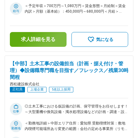
トワーク含む）
大のため、2000億円以上、成長投資をしており、10か年計画
ております。その実現には、多様な人財の力を結集し、組織基
＜予定年収＞700万円～1,080万円＜賃金形態＞月給制＜賃金
の「西松Vision2027」実現に向け、成長をしております。。
盤を強化していくことが不可欠です。特に、中堅層社員の層を
給与
内訳＞月額（基本給）：450,000円～680,000円＜月給＞
変更の範囲：会社の定める業務
厚くし、将来の幹部候補となる人財を積極的に求めておりま
450,000円～680,000円＜昇給有無＞有＜残業手当＞有＜給与
す。 ■業務内容： 国内の土木工事現場での仮設備の計画・調
補足＞■給与詳細は経験・能力を踏まえ当社規定により決定し
達・設置・保守管理業務全般をお任せいたします。ダム・トン
ます。■昇給：年1回■賞与：年2回■モデル年収：30歳：850万
ネル・シールド・土地造成等、大規模な土木構造物など、様々
／35歳：967万／40歳：1070万／42歳：1150万※地域限定職
求人詳細を見る
な幅広い土木工事案件がございます。ゼネコンでの同様の設備
を選択の場合はモデル年収から85%の提示になります。賃金は
気になる
工事の業務経験がない方でも入社後教育のうえ現場配属とさせ
あくまでも目安の金額であり、選考を通じて上下する可能性が
ていただきます。具体的には土木工事を進めるにあたり大型重
あります。月給(月額)は固定手当を含めた表記です。
機や換気設備、濁水処理設備などを配備して工事を進める必要
がございます。それらの仮設備に関する計画・調達・設置・保
【中部】土木工事の設備担当（計画・据え付け・管
守について全般管理する業務を進めていただきます。 ＜西松
理）◆設備職専門職を目指す／フレックス／残業30時
建設の工事実績一覧＞
間程
https://www.nishimatsu.co.jp/ourworks/ ■お任せする案件・
エリアについて： 大阪市内地下鉄工事現場などがございま
西松建設株式会社
す。選考の中で案件や配属先については直接ご相談いたしま
正社員
上場企業
5名以上採用
す。 ■同ポジションの魅力点： ・土木工事の設備職として活
躍したい方で、現場を支えていきたいと思える方は活躍の機会
がございます。 ・同社は、社内で協力しあう温かい社風で
◎土木工事における仮設備の計画、保守管理をお任せします！
す。自身の技術力と向き合い、一歩ずつ成長していきたい・社
仕事
～大型重機や換気設備・濁水処理設備などの計画・調達・設置
会貢献度の高い仕事をしていきたいと思いを持つ社員が多いで
から保守を担当 ◎残業30h程度／完全フルフレックス／土日祝
す。 ■働き方： ・土日祝休みです。仮に実際に休日出勤があ
休 ■募集背景： 当社は「西松-Vision2030」で掲げる「あたり
＜勤務地詳細＞中部エリア住所：愛知県 受動喫煙対策：敷地
った場合は振替休日の取得可能です。 ・フレックス活用で早
まえに安心でき、活力がわく地域やコミュニティを共に描きつ
勤務地
内喫煙可能場所あり変更の範囲：会社の定める事業所（リモー
上がりや遅め出社など非常に柔軟な働き方が可能。月3回の帰
くる総合力企業」の実現に向け、中期経営計画2025を推進し
トワーク含む）