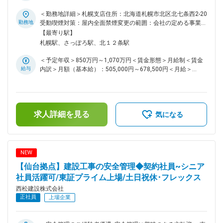
定基盤 ◎月6回のリモートワーク／完全フルフレックス／土日
組織構成： ・北日本支社の環境グループは、４名（総合職2
祝休／福利厚生充実で働き方・WLB◎ ■募集背景： 当社は
＜勤務地詳細＞札幌支店住所：北海道札幌市北区北七条西2-20
名・アシスタント2名）で構成されています ■働き方： ・土日
2016年に環境大臣より「エコ・ファースト企業」に認定さ
勤務地
受動喫煙対策：屋内全面禁煙変更の範囲：会社の定める事業所
祝休みです。仮に実際に休日出勤があった場合は振替休日の取
れ、従前に増して環境経営先進企業として環境法令順守はもと
（リモートワーク含む）
【最寄り駅】
得可能 ・フレックス・月6回のリモート可・服装自由な社風と
より地球環境保全に資する各種取組みを強化しております。今
札幌駅、さっぽろ駅、北１２条駅
非常に柔軟な働き方が可能 ・月5回程度の出張が発生する可能
回、北日本支社における「安全・環境」の内、環境業務に精通
性がございます。残業時間は30~40時間程度。 変更の範囲：
した経験者を求めております。 ■業務内容： 同社の施工建設
＜予定年収＞850万円～1,070万円＜賃金形態＞月給制＜賃金
会社の定める業務
現場の環境業務の支援及び管理業務をお任せいたします。環境
給与
内訳＞月額（基本給）：505,000円～678,500円＜月給＞
管理は、建設工事中の廃棄物の産廃・騒音・振動・大気汚染・
505,000円～678,500円＜昇給有無＞有＜残業手当＞有＜給与
水質汚濁などを抑制し、周辺環境への影響を最小限に抑えるた
補足＞■給与詳細は経験・能力を踏まえ当社規定により決定し
めの取り組みになります。各施工現場において、環境に配慮し
ます。■昇給：年1回■賞与：年2回■モデル年収：30歳：850万
ながらプロジェクトを進めることができているか点検・指導を
／35歳：967万／40歳：1070万／42歳：1150万※地域限定職
行う役割がございます。 ■業務詳細： ・環境法令順守に関す
求人詳細を見る
を選択の場合はモデル年収から7割程度の提示になります。賃
気になる
る支援・指導（順守すべき法令の特定、順守状況の定期確認、
金はあくまでも目安の金額であり、選考を通じて上下する可能
法改正への対応等） ・産廃業者の選定、産廃処理施設の点
性があります。月給(月額)は固定手当を含めた表記です。
検、委託契約書締結、マニフェスト管理 ・行政届出書類の作
成支援 ・関連する環境データの収集・分析・発信等 ・社内研
NEW
修業務及び支社（支店）、現場における環境教育の支援 ・環
【仙台拠点】建設工事の安全管理◆契約社員~シニア
境・品質マネジメントシステムの運用管理（維持、改善）他
・脱炭素の実現に向けて、施工建設現場にCO2削減に資する軽
社員活躍可/東証プライム上場/土日祝休･フレックス
油代替燃料や再エネ電力の導入促進業務 ・現場におけるCO2
西松建設株式会社
排出量の集計業務 ■ポジションの魅力点： 環境管理担当とし
正社員
上場企業
てのご経験が豊富な方がご活躍できる環境です。また、環境管
理の業務に興味・ご関心をお持ちの方も積極的にご応募くださ
い。 環境管理担当としてのプロフェッショナルとして活躍い