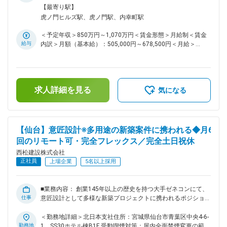
充実した手当が用意されております。 ・基本的に出張は発生
ンク上のキャリアに進む絶好の機会となります。社内には若手
会社の定める事業所（リモートワーク含む）
【最寄り駅】
いたしません。残業時間は30時間程度です。 ～社内のDXツー
～中堅層が多く、風通しの良さと働きやすさが両立した環境が
虎ノ門ヒルズ駅、虎ノ門駅、内幸町駅
ルの積極導入・活用および業務分担の確立を行っていることに
整っています。 ■設計施工物件の意匠設計（新築中心）： 設
より働き方は30時間程と他社ゼネコンの中でもかなり良い環
計責任者としてのプロジェクト遂行、または責任者をサポート
＜予定年収＞850万円～1,070万円＜賃金形態＞月給制＜賃金
を行っていただきます。月1～3件のプロジェクトを担当しま
境です～。 変更の範囲：会社の定める業務
給与
内訳＞月額（基本給）：505,000円～678,500円＜月給＞
す。（規模により変動） ※担当物件例： ・事務所ビル ・物流
505,000円～678,500円＜昇給有無＞有＜残業手当＞有＜給与
施設 ・マンション ・工場 ・病院 ・学校 ■魅力点： 幅広い用
補足＞■給与詳細は経験・能力を踏まえ当社規定により決定し
途の新築物件に挑戦でき、スキルアップ・キャリアアップの両
ます。■昇給：年1回■賞与：年2回■モデル年収：30歳：850万
軸を実現できます。設計補助から主担当を目指したい方、設計
／35歳：967万／40歳：1070万／42歳：1150万※地域限定職
事務所出身でゼネコンで経験の幅を広げたい方にも最適な環境
求人詳細を見る
を選択の場合はモデル年収から7割程度の提示になります。賃
気になる
です。 ■就業環境について ・残業時間：30~40時間程度 ・月6
金はあくまでも目安の金額であり、選考を通じて上下する可能
回のリモートワークあり ・フレックス制度あり ・土日祝休み
性があります。月給(月額)は固定手当を含めた表記です。
・女性の産育休は100%取得実績があり、男性も取得実績もあ
ります。 ※その他、オフィスカジュアルなど働きやすい環境か
【仙台】意匠設計※多用途の新築案件に携われる◆月6
つ若手が５０%以上と風通しのよい環境です。 ■組織構成： ・
回のリモート可・完全フレックス／完全土日祝休
建築設計部には１７４名が在籍しており、うち５０％以上が若
手社員です。また女性社員も３０名弱在籍し、ライフステー
西松建設株式会社
ジ・イベントに対する制度が整っているため、産育休から職場
正社員
上場企業
5名以上採用
復帰している社員も多くおります。 ■同社について： 「西松
ビジョン2027」に沿って、建築設計部門の強化を推進中。中
堅層が不足していることから、外部から幅広く経験者を採用
■業務内容： 創業145年以上の歴史を持つ大手ゼネコンにて、
し、設計施工に対する期待に応える組織づくりを進めていま
仕事
意匠設計として多様な新築プロジェクトに携われるポジション
す。技術力を武器に、さらなる成長を目指すフェーズにありま
です。事務所、商業施設、物流施設、マンション、学校、病院
す。 ＼こんな方のご応募お待ちしております／ ・中規模程度
など、社会的意義の高い中～大規模物件を担当できるため、こ
＜勤務地詳細＞北日本支社住所：宮城県仙台市青葉区中央4-6-
（S造やRC造）の集合住宅やマンション、商業施設等の設計に
れまで中小規模のS造・RC造で経験を積んできた方が、ワンラ
勤務地
1 SS30ホテル棟B1F 受動喫煙対策：屋内全面禁煙変更の範