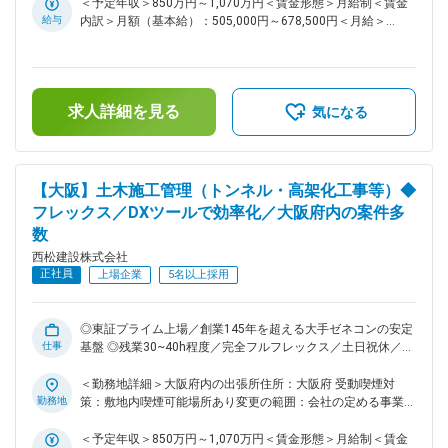
す。 ・基本的に出張は発生いたしません。残業時間は30時間
す。その実現には、多様な人財の力を結集し、組織基盤を強化
＜予定年収＞850万円～1,070万円＜賃金形態＞月給制＜賃金
程度です。 ～社内のDXツールの積極導入・活用および業務分
していくことが不可欠です。特に、中堅層社員の層を厚くし、
給与
内訳＞月額（基本給）：505,000円～678,500円＜月給＞
担の確立を行っていることにより働き方は30時間程と他社ゼ
将来の幹部候補となる人財を積極的に求めております。 ■業務
505,000円～678,500円＜昇給有無＞有＜残業手当＞有＜給与
ネコンの中でもかなり良い環境です～。 変更の範囲：会社の
内容： 国内の土木工事現場での施工管理職をお任せいたしま
補足＞■給与詳細は経験・能力を踏まえ当社規定により決定し
定める業務
す。 ダム・トンネル・道路・鉄道・土地造成等、大規模な土
ます。■昇給：年1回■賞与：年2回■モデル年収：30歳：850万
木構造物など、様々な幅広い案件を担当しており、1～3年か
／35歳：967万／40歳：1070万／42歳：1150万※地域限定職
求人詳細を見る
けて施工管理を行っていただきます。具体的な近畿エリアの案
を選択の場合はモデル年収から7割程度の提示になります。賃
気になる
件については以下の通り記載いたします。 ＜実績一覧＞
金はあくまでも目安の金額であり、選考を通じて上下する可能
https://www.nishimatsu.co.jp/ourworks/ ■近畿エリアの案件
性があります。月給(月額)は固定手当を含めた表記です。
について（一例）： ・高速道路の開通工事（福井県大野市）
※以下は大阪エリアの工事 ・地下鉄トンネルにおけるシールド
【大阪】土木施工管理（トンネル・高架化工事等）◆
工事 ・駅・線路の高架化工事 ・公園の造成工事。 ※上記の案
フレックス／DXツールで効率化／大阪府内の案件多
件以外にも、案件種類問わず新規案件の発生もございますので
数
応募時および面接時にご確認ください。 ■同ポジションの魅力
点： ・より幅広い分野で挑戦したい方、又、将来的により大
西松建設株式会社
規模プロジェクトの責任者（所長）として活躍したい方など、
正社員
上場企業
5名以上採用
スキルアップ、キャリアアップされたい方は活躍の機会が多い
環境です！ ・同社は、社内で協力しあう温かい社風です。自
身の技術力と向き合い、一歩ずつ成長していきたい・社会貢献
◎東証プライム上場／創業145年を超える大手ゼネコンの安定
度の高い仕事をしていきたいと思いを持つ社員が多いです ■働
仕事
基盤 ◎残業30~40h程度／完全フルフレックス／土日祝休／福
き方： ・土日祝休みです。仮に実際に休日出勤があった場合
利厚生充実で働き方改善も推進・工夫しております！ ■募集背
は振替休日の取得可能です。 ・フレックス活用で早上がりや
景： 当社は「西松-Vision2030」で掲げる「あたりまえに安心
＜勤務地詳細＞大阪府内の出張所住所：大阪府 受動喫煙対
遅め出社など非常に柔軟な働き方が可能。月3回の帰省手当な
でき、活力がわく地域やコミュニティを共に描きつくる総合力
勤務地
策：敷地内喫煙可能場所あり変更の範囲：会社の定める事業所
ど、単身赴任者にも充実した手当が用意されております。 ・
企業」の実現に向け、中期経営計画2025を推進しておりま
（リモートワーク含む）
基本的に出張は発生いたしません。 ～社内のDXツールの積極
す。その実現には、多様な人財の力を結集し、組織基盤を強化
＜予定年収＞850万円～1,070万円＜賃金形態＞月給制＜賃金