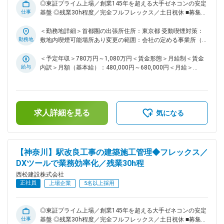
多い環境です ・同社は、社内で協力しあう温かい社風です。
◎東証プライム上場／創業145年を超える大手ゼネコンの安定
仕事
自身の技術力と向き合い、一歩ずつ成長していきたい・社会貢
基盤 ◎残業30h程度／完全フルフレックス／土日祝休 ■募集背
献度の高い仕事をしていきたいと思いを持つ社員が多いです ■
景： 当社は「西松-Vision2030」で掲げる「あたりまえに安心
働き方： ・土日祝休みです。仮に実際に休日出勤があった場
でき、活力がわく地域やコミュニティを共に描きつくる総合力
＜勤務地詳細＞首都圏の出張所住所：東京都 受動喫煙対策：
合は振替休日の取得可能です。 ・フレックス活用で早上がり
企業」の実現に向け、中期経営計画2025を推進しておりま
勤務地
敷地内喫煙可能場所あり変更の範囲：会社の定める事業所（リ
や遅め出社など非常に柔軟な働き方が可能。月3回の帰省手当
す。その実現には、多様な人財の力を結集し、組織基盤を強化
モートワーク含む）
など、単身赴任者にも充実した手当が用意されております。
していくことが不可欠です。特に、中堅層社員の層を厚くし、
＜予定年収＞780万円～1,080万円＜賃金形態＞月給制＜賃金
・基本的に出張は発生いたしません。 ～社内のDXツールの積
将来の幹部候補となる人財を積極的に求めております。 ■業務
給与
内訳＞月額（基本給）：480,000円～680,000円＜月給＞
極導入・活用および業務分担の確立を行っていることにより働
内容： 国内の土木工事現場での施工管理職をお任せいたしま
480,000円～680,000円＜昇給有無＞有＜残業手当＞有＜給与
き方は30時間程度と他社ゼネコンの中でもかなり良い環境で
す。中でも土木付帯建築物の建築工事をお任せいたします。駅
補足＞■給与詳細は経験・能力を踏まえ当社規定により決定し
や工場の建築工事などの案件が複数ございます。案件について
す～ 変更の範囲：会社の定める業務
ます。■昇給：年1回■賞与：年2回■モデル年収：30歳：850万
は様々な幅広い案件を担当しており、1～3年かけて施工管理
／35歳：967万／40歳：1070万／42歳：1150万※地域限定職
求人詳細を見る
を行っていただきます。 ＜実績一覧＞
を選択の場合はモデル年収から85%の提示になります。賃金は
気になる
https://www.nishimatsu.co.jp/ourworks/ ■同ポジションの魅
あくまでも目安の金額であり、選考を通じて上下する可能性が
力点： ・より幅広い分野で挑戦したい方、又、将来的により
あります。月給(月額)は固定手当を含めた表記です。
大規模プロジェクトの責任者（所長）として活躍したい方な
ど、スキルアップ、キャリアアップされたい方は活躍の機会が
【神奈川】駅改良工事の建築施工管理◆フレックス／
多い環境です！ ・同社は、社内で協力しあう温かい社風で
DXツールで業務効率化／残業30h程
す。自身の技術力と向き合い、一歩ずつ成長していきたい・社
西松建設株式会社
会貢献度の高い仕事をしていきたいと思いを持つ社員が多いで
正社員
す ■働き方： ・土日祝休みです。仮に実際に休日出勤があっ
上場企業
5名以上採用
た場合は振替休日の取得可能です。 ・フレックス活用で早上
がりや遅め出社など非常に柔軟な働き方が可能。月3回の帰省
手当など、単身赴任者にも充実した手当が用意されておりま
◎東証プライム上場／創業145年を超える大手ゼネコンの安定
仕事
す。 ・基本的に出張は発生いたしません。 ～社内のDXツール
基盤 ◎残業30h程度／完全フルフレックス／土日祝休 ■募集背