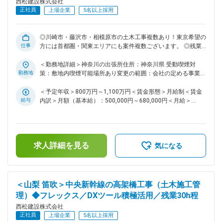
西松建設株式会社
で応募時および面接時にご確認ください。 ■同ポジションの魅
正社員
力点： ・より幅広い分野で挑戦したい方、又、将来的により
上場企業
5名以上採用
大規模プロジェクトの責任者（所長）として活躍したい方な
ど、スキルアップ、キャリアアップされたい方は活躍の機会が
多い環境です ・同社は、社内で協力しあう温かい社風です。
◎川崎市・藤沢市・相模原市の土木工事複数あり！東京希望の
仕事
自身の技術力と向き合い、一歩ずつ成長していきたい・社会貢
方には首都圏・関東エリアにも案件複数ございます。 ◎残業
献度の高い仕事をしていきたいと思いを持つ社員が多いです ■
30h程度／完全フルフレックス／土日祝休 ■募集背景： 当社は
働き方： ・土日祝休みです。仮に実際に休日出勤があった場
「西松-Vision2030」で掲げる「あたりまえに安心でき、活力
＜勤務地詳細＞神奈川の出張所住所：神奈川県 受動喫煙対
合は振替休日の取得可能です。 ・フレックス活用で早上がり
がわく地域やコミュニティを共に描きつくる総合力企業」の実
勤務地
策：敷地内喫煙可能場所あり変更の範囲：会社の定める事業所
や遅め出社など非常に柔軟な働き方が可能。月3回の帰省手当
現に向け、中期経営計画2025を推進しております。その実現
（リモートワーク含む）
など、単身赴任者にも充実した手当が用意されております。
には、多様な人財の力を結集し、組織基盤を強化していくこと
＜予定年収＞800万円～1,100万円＜賃金形態＞月給制＜賃金
・基本的に出張は発生いたしません。 ～社内のDXツールの積
が不可欠です。特に、中堅層社員の層を厚くし、将来の幹部候
給与
内訳＞月額（基本給）：500,000円～680,000円＜月給＞
極導入・活用および業務分担の確立を行っていることにより働
補となる人財を積極的に求めております。 ■業務内容： 国内
500,000円～680,000円＜昇給有無＞有＜残業手当＞有＜給与
き方は30時間程度と他社ゼネコンの中でもかなり良い環境で
の土木工事現場での施工管理職をお任せいたします。ダム・ト
補足＞■給与詳細は経験・能力を踏まえ当社規定により決定し
ンネル・道路・鉄道・土地造成等、大規模な土木構造物など、
す～ 変更の範囲：会社の定める業務
ます。■昇給：年1回■賞与：年2回■モデル年収：30歳：850万
様々な幅広い案件を担当しており、1～3年かけて施工管理を
／35歳：967万／40歳：1070万／42歳：1150万※地域限定職
求人詳細を見る
行っていただきます。具体的な関東エリアの案件については以
を選択の場合はモデル年収から85%の提示になります。賃金は
気になる
下の通り記載いたします。 ＜実績一覧＞
あくまでも目安の金額であり、選考を通じて上下する可能性が
https://www.nishimatsu.co.jp/ourworks/ ■関東エリアの案件
あります。月給(月額)は固定手当を含めた表記です。
について（一例）： ※神奈川は川崎市・藤沢市・相模原市で複
数な工事がございます。 ・鉄道工事 ・大規模道路工事 ・空港
＜山梨 笛吹＞中央新幹線の高架橋工事（土木施工管
造成工事 ・シールド工事 ・高速道路改築/新設工事 ・高架橋
理）◆フレックス／DXツール積極活用／残業30h程
工事 ※上記の案件以外にも、案件種類問わず新規案件の発生も
西松建設株式会社
ございますので応募時および面接時にご確認ください。 ■同ポ
正社員
ジションの魅力点： ・より幅広い分野で挑戦したい方、又、
上場企業
5名以上採用