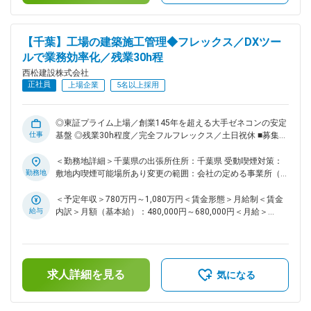
https://www.nishimatsu.co.jp/ourworks/ ■関東エリアの案件
あります。月給(月額)は固定手当を含めた表記です。
について（一例）： ・鉄道工事 ・大規模道路工事 ・空港造成
工事 ・シールド工事 ・高速道路改築/新設工事 ・高架橋工事 ※
【千葉】工場の建築施工管理◆フレックス／DXツー
上記の案件以外にも、案件種類問わず新規案件の発生もござい
ルで業務効率化／残業30h程
ますので応募時および面接時にご確認ください。 ■同ポジショ
西松建設株式会社
ンの魅力点： ・より幅広い分野で挑戦したい方、又、将来的
正社員
により大規模プロジェクトの責任者（所長）として活躍したい
上場企業
5名以上採用
方など、スキルアップ、キャリアアップされたい方は活躍の機
会が多い環境です！ ・同社は、社内で協力しあう温かい社風
です。自身の技術力と向き合い、一歩ずつ成長していきたい・
◎東証プライム上場／創業145年を超える大手ゼネコンの安定
仕事
社会貢献度の高い仕事をしていきたいと思いを持つ社員が多い
基盤 ◎残業30h程度／完全フルフレックス／土日祝休 ■募集背
です ■働き方： ・土日祝休みです。仮に実際に休日出勤があ
景： 当社は「西松-Vision2030」で掲げる「あたりまえに安心
った場合は振替休日の取得可能です。 ・フレックス活用で早
でき、活力がわく地域やコミュニティを共に描きつくる総合力
＜勤務地詳細＞千葉県の出張所住所：千葉県 受動喫煙対策：
上がりや遅め出社など非常に柔軟な働き方が可能。月3回の帰
企業」の実現に向け、中期経営計画2025を推進しておりま
勤務地
敷地内喫煙可能場所あり変更の範囲：会社の定める事業所（リ
省手当など、単身赴任者にも充実した手当が用意されておりま
す。その実現には、多様な人財の力を結集し、組織基盤を強化
モートワーク含む）
す。 ・基本的に出張は発生いたしません。 ～社内のDXツール
していくことが不可欠です。特に、中堅層社員の層を厚くし、
＜予定年収＞780万円～1,080万円＜賃金形態＞月給制＜賃金
の積極導入・活用および業務分担の確立を行っていることによ
将来の幹部候補となる人財を積極的に求めております。 ■業務
給与
内訳＞月額（基本給）：480,000円～680,000円＜月給＞
り働き方は30時間程度と他社ゼネコンの中でもかなり良い環
内容： 国内の土木工事現場での施工管理職をお任せいたしま
480,000円～680,000円＜昇給有無＞有＜残業手当＞有＜給与
す。中でも土木付帯建築物の建築工事をお任せいたします。駅
境です～。 変更の範囲：会社の定める業務
補足＞■給与詳細は経験・能力を踏まえ当社規定により決定し
や工場の建築工事などの案件が複数ございます。案件について
ます。■昇給：年1回■賞与：年2回■モデル年収：30歳：850万
は様々な幅広い案件を担当しており、1～3年かけて施工管理
／35歳：967万／40歳：1070万／42歳：1150万※地域限定職
求人詳細を見る
を行っていただきます。具体的な関東エリアの案件については
を選択の場合はモデル年収から85%の提示になります。賃金は
気になる
以下の通り記載いたします。 ＜実績一覧＞
あくまでも目安の金額であり、選考を通じて上下する可能性が
https://www.nishimatsu.co.jp/ourworks/ ■同ポジションの魅
あります。月給(月額)は固定手当を含めた表記です。
力点： ・より幅広い分野で挑戦したい方、又、将来的により