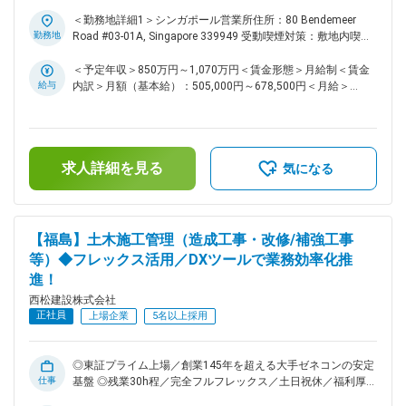
外経験者歓迎！】 ◎東証プライム上場／創業145年を超える大
より培われた技術力を強みに、日本のみならず国外の基盤構築
手ゼネコンの安定基盤 ◎海外手当充実／ ■募集背景： 海外案
＜勤務地詳細1＞シンガポール営業所住所：80 Bendemeer
に貢献する数多くの大規模プロジェクト（東名高速大和トンネ
件の受注増に伴い、東南アジア圏の海外工事施工管理をお任せ
勤務地
Road #03-01A, Singapore 339949 受動喫煙対策：敷地内喫煙
ル拡幅工事、横浜市役所など）を手掛けてきました。現在事業
できる人材を募集いたします。東南アジアの中でもフィリピ
可能場所あり＜勤務地詳細2＞フィリピン営業所住所：
拡大のため、2000億円以上、成長投資をしており、10か年計
ン・バングラデシュ・シンガポールのいずれかのエリアにて施
Legaspi Village, Makati 1229, Philippines Unit 303, GCCP
＜予定年収＞850万円～1,070万円＜賃金形態＞月給制＜賃金
画の「西松Vision2027」実現に向け、成長をしておりま
工管理業務をお任せいたします。 ■業務内容： 海外の土木工
Building 150 Legaspi Street受動喫煙対策：敷地内喫煙可能場
給与
内訳＞月額（基本給）：505,000円～678,500円＜月給＞
す。。 変更の範囲：会社の定める業務
事現場での施工管理職をお任せいたします。案件はトンネル・
所あり変更の範囲：会社の定める事業所（リモートワーク含
505,000円～678,500円＜昇給有無＞有＜残業手当＞有＜給与
道路・地下鉄・駅舎などの大規模工事が中心となります。 ＜
む）
補足＞■給与詳細は経験・能力を踏まえ当社規定により決定し
実績一覧＞ https://www.nishimatsu.co.jp/news/2024/ ■魅力
ます。■昇給：年1回■賞与：年2回■モデル年収：30歳：850万
点： 海外の案件に携わりたい方、より幅広い分野で挑戦した
／35歳：967万／40歳：1070万／42歳：1150万※地域限定職
求人詳細を見る
い方、大規模プロジェクトの責任者（所長）として活躍したい
を選択の場合はモデル年収から7割程度の提示になります。賃
気になる
方などが活躍できる環境が整っております。 ■組織構成： 海
金はあくまでも目安の金額であり、選考を通じて上下する可能
外赴任している土木部門の人数：35名 海外案件の中心となる
性があります。月給(月額)は固定手当を含めた表記です。
土木統括部の拠点がシンガポールにございます。 シンガポー
ル（12名）、フィリピン（12名）、バングラディシュ（1～3
【福島】土木施工管理（造成工事・改修/補強工事
名）、オーストラリア（1～3名） ■海外勤務に関する手当（詳
等）◆フレックス活用／DXツールで業務効率化推
細は手当欄参照）： ・海外勤務手当：13万（帯同手当別） ・
進！
赴任時帰任時の支度金：10万～15万 ・海外保険・家賃手当・
帰省手当あり ・家族帯同可 ・給与受け取り：希望に応じた比
西松建設株式会社
率で現地通貨での受取が可能。 ※現地の物価に合わせた都市別
正社員
上場企業
5名以上採用
生計費指数を考慮し、日々の為替の影響を受けないように毎年
為替レートを定めています。 ■当社について： 【高い技術力
を強みに、成長投資を続ける大手ゼネコン】 明治7年創業。
◎東証プライム上場／創業145年を超える大手ゼネコンの安定
西松建設は、145年を超える長い歴史と伝統により培われた技
仕事
基盤 ◎残業30h程／完全フルフレックス／土日祝休／福利厚生
術力を強みに、日本のみならず国外の基盤構築に貢献する数多
充実で働き方改善も推進・工夫しております！ ■募集背景：