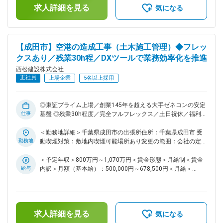
求人詳細を見る
ていただきます。具体的な関東エリアの案件については以下の
を選択の場合はモデル年収から85%の提示になります。賃金は
気になる
通り記載いたします。 ＜実績一覧＞
あくまでも目安の金額であり、選考を通じて上下する可能性が
https://www.nishimatsu.co.jp/ourworks/ ■関東エリアの案件
あります。月給(月額)は固定手当を含めた表記です。
について（一例）： ※東京は23区内・三鷹市で複数の工事がご
ざいます ・鉄道工事 ・大規模道路工事 ・空港造成工事 ・シー
【成田市】空港の造成工事（土木施工管理）◆フレッ
ルド工事 ・高速道路改築/新設工事 ・高架橋工事 ※上記の案件
クスあり／残業30h程／DXツールで業務効率化を推進
以外にも、案件種類問わず新規案件の発生もございますので応
西松建設株式会社
募時および面接時にご確認ください。 ■同ポジションの魅力
正社員
点： ・より幅広い分野で挑戦したい方、又、将来的により大
上場企業
5名以上採用
規模プロジェクトの責任者（所長）として活躍したい方など、
スキルアップ、キャリアアップされたい方は活躍の機会が多い
環境です！ ・同社は、社内で協力しあう温かい社風です。自
◎東証プライム上場／創業145年を超える大手ゼネコンの安定
仕事
身の技術力と向き合い、一歩ずつ成長していきたい・社会貢献
基盤 ◎残業30h程度／完全フルフレックス／土日祝休／福利厚
度の高い仕事をしていきたいと思いを持つ社員が多いです ■働
生充実で働き方改善も推進・工夫しております！ ■募集背景：
き方： ・土日祝休みです。仮に実際に休日出勤があった場合
当社は「西松-Vision2030」で掲げる「あたりまえに安心で
＜勤務地詳細＞千葉県成田市の出張所住所：千葉県成田市 受
は振替休日の取得可能です。 ・フレックス活用で早上がりや
き、活力がわく地域やコミュニティを共に描きつくる総合力企
勤務地
動喫煙対策：敷地内喫煙可能場所あり変更の範囲：会社の定め
遅め出社など非常に柔軟な働き方が可能。月3回の帰省手当な
業」の実現に向け、中期経営計画2025を推進しております。
る事業所（リモートワーク含む）
ど、単身赴任者にも充実した手当が用意されております。 ・
その実現には、多様な人財の力を結集し、組織基盤を強化して
＜予定年収＞800万円～1,070万円＜賃金形態＞月給制＜賃金
基本的に出張は発生いたしません。 ～社内のDXツールの積極
いくことが不可欠です。特に、中堅層社員の層を厚くし、将来
給与
内訳＞月額（基本給）：500,000円～678,500円＜月給＞
導入・活用および業務分担の確立を行っていることにより働き
の幹部候補となる人財を積極的に求めております。 ■業務内
500,000円～678,500円＜昇給有無＞有＜残業手当＞有＜給与
方は30時間程度と他社ゼネコンの中でもかなり良い環境です
容： 国内の土木工事現場での施工管理職をお任せいたしま
補足＞■給与詳細は経験・能力を踏まえ当社規定により決定し
す。ダム・トンネル・道路・鉄道・土地造成等、大規模な土木
～。 変更の範囲：会社の定める業務
ます。■昇給：年1回■賞与：年2回■モデル年収：30歳：850万
構造物など、様々な幅広い案件を担当しており、1～3年かけ
／35歳：967万／40歳：1070万／42歳：1150万※地域限定職
求人詳細を見る
て施工管理を行っていただきます。具体的な関東エリアの案件
を選択の場合はモデル年収から85%の提示になります。賃金は
気になる
については以下の通り記載いたします。 ＜実績一覧＞
あくまでも目安の金額であり、選考を通じて上下する可能性が