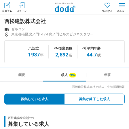
会員登録
ログイン
気になる
西松建設株式会社
メニュー
会員登録（無料）
ログイン
ゼネコン
東京都港区虎ノ門1-17-1虎ノ門ヒルズビジネスタワー
はじめてdodaをご利用される方へ
設立
従業員数
平均年齢
1937
2,892
44.7
年
名
歳
求人を探す
求人を紹介してもらう
概要
求人
年収
西松建設株式会社 の求人・中途採用情報
知りたい・聞きたい
募集している求人
募集が終了した求人
イベント
西松建設株式会社の
専門サイト
募集している求人