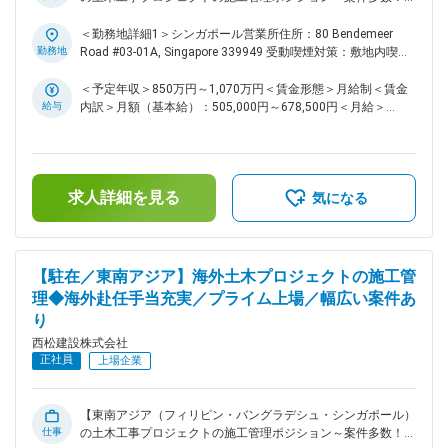
も取得実績もあります。 ■当社について： 明治7年創業。西松
外経験者歓迎！】 ◎東証プライム上場／創業145年を超える大
建設は、145年を超える長い歴史と伝統により培われた技術力
手ゼネコンの安定基盤 ◎海外手当充実／ ■募集背景： 海外案
＜勤務地詳細1＞シンガポール営業所住所：80 Bendemeer
を強みに、日本のみならず国外の基盤構築に貢献する数多くの
件の受注増に伴い、東南アジア圏の海外工事施工管理をお任せ
勤務地
Road #03-01A, Singapore 339949 受動喫煙対策：敷地内喫煙
大規模プロジェクト（東名高速大和トンネル拡幅工事、横浜市
できる人材を募集いたします。東南アジアの中でもフィリピ
可能場所あり＜勤務地詳細2＞フィリピン営業所住所：
役所など）を手掛けてきました。現在事業拡大のため、2000
ン・バングラデシュ・シンガポールのいずれかのエリアにて施
Legaspi Village, Makati 1229, Philippines Unit 303, GCCP
＜予定年収＞850万円～1,070万円＜賃金形態＞月給制＜賃金
億円以上、成長投資をしており、10か年計画の「西松
工管理業務をお任せいたします。 ■業務内容： 海外の土木工
Building 150 Legaspi Street受動喫煙対策：敷地内喫煙可能場
給与
内訳＞月額（基本給）：505,000円～678,500円＜月給＞
Vision2027」実現に向け、成長をしております。。 変更の範
事現場での施工管理職をお任せいたします。案件はトンネル・
所あり変更の範囲：会社の定める事業所（リモートワーク含
505,000円～678,500円＜昇給有無＞有＜残業手当＞有＜給与
囲：会社の定める業務
道路・地下鉄・駅舎などの大規模工事が中心となります。 ＜
む）
補足＞■給与詳細は経験・能力を踏まえ当社規定により決定し
実績一覧＞ https://www.nishimatsu.co.jp/news/2024/ ■魅力
ます。■昇給：年1回■賞与：年2回■モデル年収：30歳：850万
点： 海外の案件に携わりたい方、より幅広い分野で挑戦した
／35歳：967万／40歳：1070万／42歳：1150万※地域限定職
求人詳細を見る
い方、大規模プロジェクトの責任者（所長）として活躍したい
を選択の場合はモデル年収から7割程度の提示になります。賃
気になる
方などが活躍できる環境が整っております。 ■組織構成： 海
金はあくまでも目安の金額であり、選考を通じて上下する可能
外工事に携わっている職員 : 80～90名 （以下は求人内容には
性があります。月給(月額)は固定手当を含めた表記です。
非表示） 海外赴任している土木部門の人数：35名 海外案件の
中心となる土木統括部の拠点がシンガポールにございます。
【駐在／東南アジア】海外土木プロジェクトの施工管
シンガポール（12名）、フィリピン（12名）、バングラディ
理◆海外赴任手当充実／プライム上場／幅広い案件あ
シュ（1～3名）、オーストラリア（1～3名） ■海外勤務に関
り
する手当（詳細は手当欄参照）： ・海外勤務手当：13万（帯
同手当別） ・赴任時帰任時の支度金：10万～15万 ・海外保
西松建設株式会社
険・家賃手当・帰省手当あり ・家族帯同可 ・給与受け取り：
正社員
上場企業
希望に応じた比率で現地通貨での受取が可能。 ※現地の物価に
合わせた都市別生計費指数を考慮し、日々の為替の影響を受け
ないように毎年為替レートを定めています。 ■当社について：
【東南アジア（フィリピン・バングラデシュ・シンガポール）
【高い技術力を強みに、成長投資を続ける大手ゼネコン】
仕事
の土木工事プロジェクトの施工管理ポジション～案件多数！海
明治7年創業。西松建設は、145年を超える長い歴史と伝統に