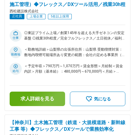
上記の案件以外にも、案件種類問わず新規案件の発生もござい
施工管理）◆フレックス／DXツール活用／残業30h程
ますので応募時および面接時にご確認ください。 ■同ポジショ
西松建設株式会社
ンの魅力点： ・より幅広い分野で挑戦したい方、又、将来的
正社員
により大規模プロジェクトの責任者（所長）として活躍したい
上場企業
5名以上採用
方など、スキルアップ、キャリアアップされたい方は活躍の機
会が多い環境です！ ・同社は、社内で協力しあう温かい社風
です。自身の技術力と向き合い、一歩ずつ成長していきたい・
◎東証プライム上場／創業145年を超える大手ゼネコンの安定
仕事
社会貢献度の高い仕事をしていきたいと思いを持つ社員が多い
基盤 ◎残業30h程度／完全フルフレックス／土日祝休／福利厚
です ■働き方： ・土日祝休みです。仮に実際に休日出勤があ
生充実で働き方改善も推進・工夫しております！ ■募集背景：
った場合は振替休日の取得可能です。 ・フレックス活用で早
当社は「西松-Vision2030」で掲げる「あたりまえに安心で
＜勤務地詳細＞山梨県の出張所住所：山梨県 受動喫煙対策：
上がりや遅め出社など非常に柔軟な働き方が可能。月3回の帰
き、活力がわく地域やコミュニティを共に描きつくる総合力企
勤務地
敷地内喫煙可能場所あり変更の範囲：会社の定める事業所（リ
省手当など、単身赴任者にも充実した手当が用意されておりま
業」の実現に向け、中期経営計画2025を推進しております。
モートワーク含む）
す。 ・基本的に出張は発生いたしません。 ～社内のDXツール
その実現には、多様な人財の力を結集し、組織基盤を強化して
＜予定年収＞790万円～1,070万円＜賃金形態＞月給制＜賃金
の積極導入・活用および業務分担の確立を行っていることによ
いくことが不可欠です。特に、中堅層社員の層を厚くし、将来
給与
内訳＞月額（基本給）：480,000円～670,000円＜月給＞
り働き方は30時間程度と他社ゼネコンの中でもかなり良い環
の幹部候補となる人財を積極的に求めております。 ■業務内
480,000円～670,000円＜昇給有無＞有＜残業手当＞有＜給与
容： 国内の土木工事現場での施工管理職をお任せいたしま
境です～。 変更の範囲：会社の定める業務
補足＞■給与詳細は経験・能力を踏まえ当社規定により決定し
す。ダム・トンネル・道路・鉄道・土地造成等、大規模な土木
ます。■昇給：年1回■賞与：年2回■モデル年収：30歳：850万
構造物など、様々な幅広い案件を担当しており、1～3年かけ
／35歳：967万／40歳：1070万／42歳：1150万※地域限定職
求人詳細を見る
て施工管理を行っていただきます。具体的な関東土木エリアの
を選択の場合はモデル年収から85%の提示になります。賃金は
気になる
案件については以下の通り記載いたします。 ＜実績一覧＞
あくまでも目安の金額であり、選考を通じて上下する可能性が
https://www.nishimatsu.co.jp/ourworks/ ■関東エリアの案件
あります。月給(月額)は固定手当を含めた表記です。
について（一例）： ※山梨以外に首都圏エリアの案件も含まれ
ております。 ・鉄道工事 ・大規模道路工事 ・空港造成工事 ・
【神奈川】土木施工管理（鉄道・大規模道路・新幹線
シールド工事 ・高速道路改築/新設工事 ・高架橋工事 ※上記の
工事 等）◆フレックス／DXツールで業務効率化
案件以外にも、案件種類問わず新規案件の発生もございますの