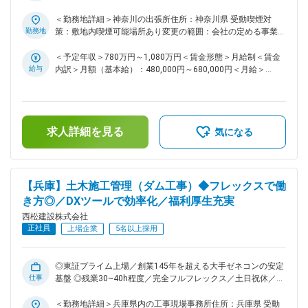
の積極導入・活用および業務分担の確立を行っていることによ
景： 当社は「西松-Vision2030」で掲げる「あたりまえに安心
り働き方は30時間程度と他社ゼネコンの中でもかなり良い環
でき、活力がわく地域やコミュニティを共に描きつくる総合力
＜勤務地詳細＞神奈川の出張所住所：神奈川県 受動喫煙対
企業」の実現に向け、中期経営計画2025を推進しておりま
境です～。 変更の範囲：会社の定める業務
勤務地
策：敷地内喫煙可能場所あり変更の範囲：会社の定める事業所
す。その実現には、多様な人財の力を結集し、組織基盤を強化
（リモートワーク含む）
していくことが不可欠です。特に、中堅層社員の層を厚くし、
＜予定年収＞780万円～1,080万円＜賃金形態＞月給制＜賃金
将来の幹部候補となる人財を積極的に求めております。 ■業務
給与
内訳＞月額（基本給）：480,000円～680,000円＜月給＞
内容： 国内の土木工事現場での施工管理職をお任せいたしま
480,000円～680,000円＜昇給有無＞有＜残業手当＞有＜給与
す。中でも土木付帯建築物の建築工事をお任せいたします。駅
補足＞■給与詳細は経験・能力を踏まえ当社規定により決定し
や工場の建築工事などの案件が複数ございます。案件について
ます。■昇給：年1回■賞与：年2回■モデル年収：30歳：850万
は様々な幅広い案件を担当しており、1～3年かけて施工管理
／35歳：967万／40歳：1070万／42歳：1150万※地域限定職
求人詳細を見る
を行っていただきます。 ＜実績一覧＞
を選択の場合はモデル年収から85%の提示になります。賃金は
気になる
https://www.nishimatsu.co.jp/ourworks/ ■同ポジションの魅
あくまでも目安の金額であり、選考を通じて上下する可能性が
力点： ・より幅広い分野で挑戦したい方、又、将来的により
あります。月給(月額)は固定手当を含めた表記です。
大規模プロジェクトの責任者（所長）として活躍したい方な
ど、スキルアップ、キャリアアップされたい方は活躍の機会が
【兵庫】土木施工管理（ダム工事）◆フレックスで働
多い環境です！ ・同社は、社内で協力しあう温かい社風で
き方◎／DXツールで効率化／福利厚生充実
す。自身の技術力と向き合い、一歩ずつ成長していきたい・社
西松建設株式会社
会貢献度の高い仕事をしていきたいと思いを持つ社員が多いで
正社員
す ■働き方： ・土日祝休みです。仮に実際に休日出勤があっ
上場企業
5名以上採用
た場合は振替休日の取得可能です。 ・フレックス活用で早上
がりや遅め出社など非常に柔軟な働き方が可能。月3回の帰省
手当など、単身赴任者にも充実した手当が用意されておりま
◎東証プライム上場／創業145年を超える大手ゼネコンの安定
仕事
す。 ・基本的に出張は発生いたしません。 ～社内のDXツール
基盤 ◎残業30~40h程度／完全フルフレックス／土日祝休／福
の積極導入・活用および業務分担の確立を行っていることによ
利厚生充実で働き方改善も推進・工夫しております！ ■募集背
り働き方は30時間程度と他社ゼネコンの中でもかなり良い環
景： 当社は「西松-Vision2030」で掲げる「あたりまえに安心
＜勤務地詳細＞兵庫県内の工事現場事務所住所：兵庫県 受動