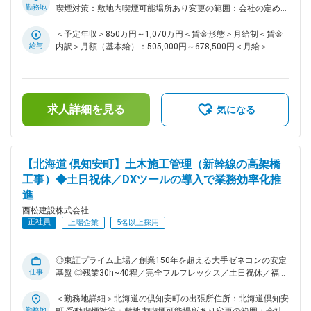
でき、活力がわく地域やコミュニティを共に描きつくる総合力
境です～。 変更の範囲：会社の定める業務
勤務地
喫煙対策：敷地内喫煙可能場所あり変更の範囲：会社の定める
企業」の実現に向け、中期経営計画2025を推進しておりま
事業所（リモートワーク含む）
す。その実現には、多様な人財の力を結集し、組織基盤を強化
＜予定年収＞850万円～1,070万円＜賃金形態＞月給制＜賃金
していくことが不可欠です。特に、中堅層社員の層を厚くし、
給与
内訳＞月額（基本給）：505,000円～678,500円＜月給＞
将来の幹部候補となる人財を積極的に求めております。 ■業務
505,000円～678,500円＜昇給有無＞有＜残業手当＞有＜給与
内容： 国内の土木工事現場での施工管理職をお任せいたしま
補足＞■給与詳細は経験・能力を踏まえ当社規定により決定し
す。 ダム・トンネル・道路・鉄道・土地造成等、大規模な土
ます。■昇給：年1回■賞与：年2回■モデル年収：30歳：850万
木構造物など、様々な幅広い案件を担当しており、1～3年か
／35歳：967万／40歳：1070万／42歳：1150万※地域限定職
求人詳細を見る
けて施工管理を行っていただきます。具体的な近畿エリアの案
を選択の場合はモデル年収から7割程度の提示になります。賃
気になる
件については以下の通り記載いたします。 ＜実績一覧＞
金はあくまでも目安の金額であり、選考を通じて上下する可能
https://www.nishimatsu.co.jp/ourworks/ ■近畿エリアの案件
性があります。月給(月額)は固定手当を含めた表記です。
について（一例）： ・ダム工事（兵庫県） ・地下鉄トンネル
におけるシールド工事 ・駅・線路の高架化工事 ・公園の造成
【北海道 倶知安町】土木施工管理（新幹線の高架橋
工事。 ・下水道工事 ※上記の案件以外にも、案件種類問わず
工事）◆土日祝休／DXツールの導入で業務効率化推
新規案件の発生もございますので応募時および面接時にご確認
進
ください。 ■同ポジションの魅力点： ・より幅広い分野で挑
戦したい方、又、将来的により大規模プロジェクトの責任者
西松建設株式会社
（所長）として活躍したい方など、スキルアップ、キャリアア
正社員
上場企業
5名以上採用
ップされたい方は活躍の機会が多い環境です！ ・同社は、社
内で協力しあう温かい社風です。自身の技術力と向き合い、一
歩ずつ成長していきたい・社会貢献度の高い仕事をしていきた
◎東証プライム上場／創業150年を超える大手ゼネコンの安定
いと思いを持つ社員が多いです！ ■働き方： ・土日祝休みで
仕事
基盤 ◎残業30h~40程／完全フルフレックス／土日祝休／福利
す。仮に実際に休日出勤があった場合は振替休日の取得可能で
厚生充実で働き方改善も推進・工夫しております！ ■募集背
す。 ・フレックス活用で早上がりや遅め出社など非常に柔軟
景： 当社は「西松-Vision2030」で掲げる「あたりまえに安心
＜勤務地詳細＞北海道の倶知安町の出張所住所：北海道倶知安
な働き方が可能。月3回の帰省手当など、単身赴任者にも充実
でき、活力がわく地域やコミュニティを共に描きつくる総合力
勤務地