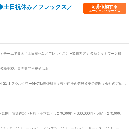
があります。
◆土日祝休み／フレックス／
応募依頼する
(エージェントサービス)
土日祝休み／フレックス】 ■業務内容： 各種ネットワーク機器
いただきます。 ※ポジションは経験に応じて決定します。 ※案件には必ずチーム
各種学校、高等専門学校卒以上
任せて見守る対話の土壌で安心して挑戦できます。 ・安定基盤の下で着実に市場価
-21-1 アウルタワー5F受動喫煙対策：敷地内全面禁煙変更の範囲：会社の定める
。この使命を全うすることで、お客さまの事業の発展に貢献し、新たな情報化社
です。その具体的な取り組みとして、より使いやすく効率的な情報システムのご
ムの構築、さらに、安全・快適な利用をかなえる運用・保守サービスの提供を推
テムとそれを活用するお客さまとの距離を縮め、その価値と恩恵を最大限に享受
ます。 変更の範囲：会社の定める業務
制＜賃金内訳＞月額（基本給）：270,000円～330,000円＜月給＞270,000円
有＜給与補足＞■賞与：あり賃金はあくまでも目安の金額であり、選考を通じて上下す
を含めた表記です。
ビジネス・ソリューション、インフラ・ソリューション、サービス・ソリューシ