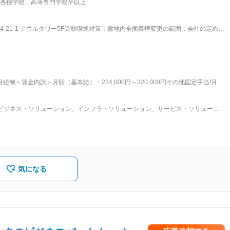
各種学校、高等専門学校卒以上
す。 ■ポジションの特徴： ・創業当初からNTTデータと取引があり、独立系で
ーに認定され安定した案件の受注があります。 ・福利厚生が充実しており、年間
腰を据えて長く働くことができる環境です。 ■働き方について： ・残業時間 当社で
-21-1 アウルタワー5F受動喫煙対策：敷地内全面禁煙変更の範囲：会社の定める
ているため、誰がどのような状態になっているかをタイムリーに把握することが
残業時間の抑制にも繋がっております。※現在では、7割くらいは在宅勤務となっ
会等も実施しており、社員同士はもちろん、社長や上司と話す機会も設けておりま
、1on1等の面談を定期的に実施しながらキャリアアップを図っていきます。社員
います。 ■当社について： ～お客さまと情報システムとの橋わたしを目指して～
と情報システムとの橋わたし」を担うこと。この使命を全うすることで、お客さ
給制＜賃金内訳＞月額（基本給）：234,000円～320,000円その他固定手当/月：
発展に寄与することが私たちの営みの原点です。その具体的な取り組みとして、
円～390,000円＜昇給有無＞有＜残業手当＞有＜給与補足＞■賞与：4.5ヶ月～5.5ヶ月■固
をはじめ、最新技術を活用した情報システムの構築、さらに、安全・快適な利用
資格（等級）に応じた固定給が支給される賃金はあくまでも目安の金額であり、
ています。これらの活動を通じ、情報システムとそれを活用するお客さまとの距
ビジネス・ソリューション、インフラ・ソリューション、サービス・ソリューシ
(月額)は固定手当を含めた表記です。
離を縮め、その価値と恩恵を最大限に享受できる社会づくりを目指します。 変更の範囲：会社の定める業務
構築から運用管理、保守までの統合サービスを行っています。 医療制度改革によ
、エンタープライズ系業務（製造・流通・物流、基幹業務（人事・経理等））、並
設計構築・クラウド環境構築）の分野でビジネスを展開しています。システムコ
流工程から携わります。
気になる