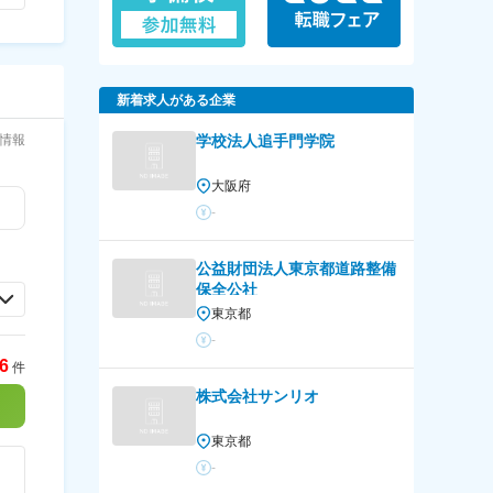
新着求人がある企業
用情報
学校法人追手門学院
大阪府
-
公益財団法人東京都道路整備
保全公社
東京都
-
6
件
株式会社サンリオ
東京都
-