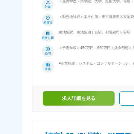
＜最終学歴＞大学院、大学、短期大学、専修・
には責任のある立場をどんどんお任せする社風で
対象
は数社しか認定されていないビジネスパートナ
休日は123日、残業も月平均20時間程度と、
＜勤務地詳細＞本社住所：東京都豊島区東池袋4
は、勤務状態を可視化できるシステムを導入し
事業所
勤務地
できます。その結果、チームで助け合いながら
ております。 ・離職率 オンラインでの懇親
東池袋駅、東池袋四丁目駅、都電雑司ケ谷駅
す。社員一人ひとりの適性や将来への展望など
最寄り駅
が成長を実感できる環境作りが重要だと考えて
システムコーディネイトの使命は、「お客さま
＜予定年収＞450万円～650万円＜賃金形態＞月
まの事業の発展に貢献し、新たな情報化社会の
15,000円～70,000円＜月給＞249,000
給与
より使いやすく効率的な情報システムのご提案
定給補足：資格手当（社員等級手当）として、
をかなえる運用・保守サービスの提供を推進し
■企業概要：システム・コンサルテーション、
選考を通じて上下する可能性があります。月給
ョンの４事業を中核に、情報システムの提案、
事業
るIT化が飛躍的増大する医療情報分野を始め
びに基盤系（ネットワーク設計構築・インフラ
ンサルテーションから開発まで行っており、上
求人詳細を見る