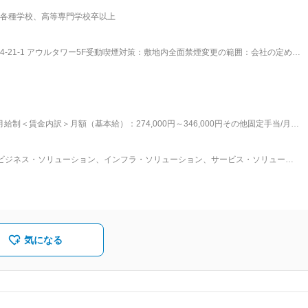
各種学校、高等専門学校卒以上
クトマネジメント ■当ポジションの特徴： ・上流工程へチ
下流工程まで体系的な業務経験が可能です。 ・任せて見守る対話の土壌で安心して
ITインフラ事業部はネットワーク環境の
-21-1 アウルタワー5F受動喫煙対策：敷地内全面禁煙変更の範囲：会社の定める
使命は、「お客さまと情報システムと
ことで、お客さまの事業の発展に貢献し、新たな情報化社会の発展に寄与するこ
り組みとして、より使いやすく効率的な情報システムのご提案をはじめ、最新技
全・快適な利用をかなえる運用・保守サービスの提供を推進しています。これら
お客さまとの距離を縮め、その価値と恩恵を最大限に享受できる社会づくりを目
給制＜賃金内訳＞月額（基本給）：274,000円～346,000円その他固定手当/月：
円～436,000円＜昇給有無＞有＜残業手当＞有＜給与補足＞■賞与：年2回（6月、12月）■
金額であり、選考を通じて上下する可能性があります。月給(月額)は固定手当を含
ビジネス・ソリューション、インフラ・ソリューション、サービス・ソリューシ
構築から運用管理、保守までの統合サービスを行っています。 医療制度改革によ
、エンタープライズ系業務（製造・流通・物流、基幹業務（人事・経理等））、並
設計構築・クラウド環境構築）の分野でビジネスを展開しています。システムコ
流工程から携わります。■魅力：同社は、認定が難しいとされるNTTデータ社の
両社とも取引先を厳選、集約の方針を打ち出しており、パートナーの同社は今後
エンドユーザー（主に中堅企業）向けのビジネスにも積極的で、大手建設業との
気になる
ーション開発、企業向けITコンサル、IT構築にも取り組んでいます。さらに、同
ております。■社風：５～６名の社員と社長が集まって意見交換ができる、社長
ケーションをとれる機会を設けています。残業については平均月２０時間（プロ
、完全週休２日制（土・日）となっております。また、社員教育に力を入れてお
みや、資格支援制度があり、情報処理国家資格やベンダー資格を取得されている