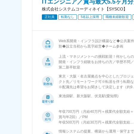
ITエンジニア／賞与最大5.5ヶ
株式会社システムコーディネイト【SYSCO】
正社員
転勤なし
5名以上採用
職種未経験歓迎
Web系開発・インフラ設計構築など◆公共案件
割◆設立当初から黒字経営◆チーム参画
仕事
上流・マネジメントへの挑戦歓迎！何かしらの
開発・インフラ経験をお持ちの方／学歴不問／
対象
第二新卒歓迎
東京・大阪・名古屋拠点を中心としたプロジェ
クト先／リモートワーク可※転居を伴う転勤な
勤務地
※配属先は希望をお聞きして決定します（約9
が希望通りの配属を叶えています）※リモート
東池袋駅、新大阪駅、伏見駅(愛知県)
ークはプロジェクトにより活用可（ハイブリッ
最寄り駅
ド勤務の割合が多めです）【東京本社】東京都
豊島区東池袋4-21-1 アウルタワー5階◎JR・
年収700万円（月給40万円＋残業代全額支給＋
鉄各線「池袋駅」東口より 徒歩9分◎地下鉄有
賞与年2回）／PM
町線「東池袋駅」サンシャイン方面へ徒歩2分
給与
年収500万円（月給30万円＋残業代全額支給＋
（地下通路直結)【大阪事業所】大阪府大阪市
賞与年2回）／SE
川区宮原3-5-24 新大阪第一生命ビルディング8
情報システムの提案、構築から運用・保守まで