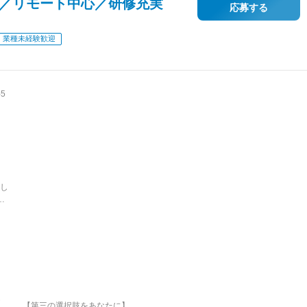
月分／リモート中心／研修充実
応募する
業種未経験歓迎
5
し
割
ワ
私
楽
淀
階
【第三の選択肢をあなたに】