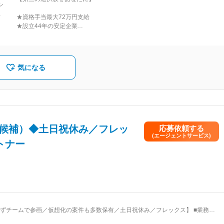
シ
」
設
★資格手当最大72万円支給
名
ス
★設立44年の安定企業
下
★残業月平均11.7時間
3
★平均勤続10.5年
働きやすさだけでなく、OJTを通じて上流工程にチャレンジできる。
気になる
どっちも諦めない転職を実現してください！
L候補）◆土日祝休み／フレッ
応募依頼する
(エージェントサービス)
トナー
ずチームで参画／仮想化の案件も多数保有／土日祝休み／フレックス】 ■業務内
ーバの設計、構築をご担当いただきます。 ※ポジションは経験に応じて決定します。 ※案