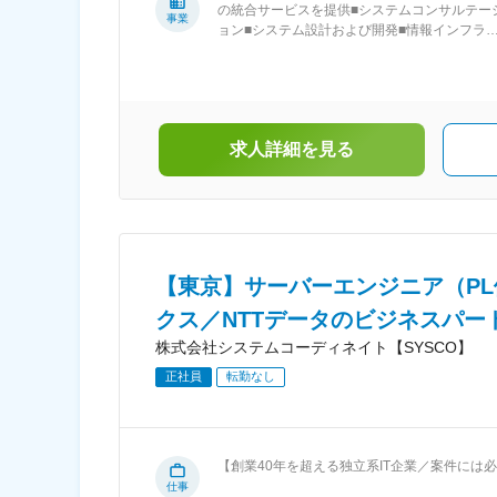
◎JR各線「新大阪駅」北口（阪急ビル連絡通
の統合サービスを提供■システムコンサルテー
事業
路）より 徒歩6分◎地下鉄御堂筋線「新大阪駅
ョン■システム設計および開発■情報インフラ
4番出口より 徒歩5分【名古屋事業所】愛知県
計および構築■システム運用管理・保守サービ
古屋市中区栄2-10-1 メイフィス伏見 8階◎地
鉄鶴舞線、東山線「伏見駅」 5番出口より 徒歩
分
求人詳細を見る
【東京】サーバーエンジニア（P
クス／NTTデータのビジネスパー
株式会社システムコーディネイト【SYSCO】
正社員
転勤なし
【創業40年を超える独立系IT企業／案件には必
容： 主にWindowsやLinuxを用いたサ
仕事