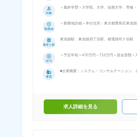
件には必ずチームで参画します。 ■具体的な業務内容： ・要件定義、顧客折衝 ・基本設計、詳細設計などの設計工程 ・構築お
＜最終学歴＞大学院、大学、短期大学、専修・
よび試験工程（単体、結合試験など） ・運用、保守対応 ・プロジェ
対象
ャレンジが可能な環境です。 ・上流工程から
挑戦できます。 ・安定基盤の下で着実に市場価値を高められます。 ■配属先について： 
＜勤務地詳細＞本社住所：東京都豊島区東池袋4
設計構築及びサーバの設計構築案件を対応している事業部です。 ■当社について： 当社の
事業所（リモートワーク含む）
勤務地
の橋わたし」を担うこと。この使命を全うする
とが私たちの営みの原点です。その具体的な取
東池袋駅、東池袋四丁目駅、都電雑司ケ谷駅
術を活用した情報システムの構築、さらに、安
最寄り駅
の活動を通じ、情報システムとそれを活用する
指します。 変更の範囲：会社の定める業務
＜予定年収＞470万円～710万円＜賃金形態＞月
25,000円～90,000円＜月給＞299,000
給与
昇給：年1回（4月）賃金はあくまでも目安の
■企業概要：システム・コンサルテーション、
めた表記です。
ョンの４事業を中核に、情報システムの提案、
事業
るIT化が飛躍的増大する医療情報分野を始め
びに基盤系（ネットワーク設計構築・インフラ
ンサルテーションから開発まで行っており、上
44社のうちの認定ビジネスパートナーです。
益々重要な位置づけとなります。また、同社は
求人詳細を見る
直接取引やイントラマートを活用したアプリケ
社は将来を睨んだビジネスにも積極的に投資し
対話会を開催し、全社員が社長と直接コミュニ
ジェクト、時期により多少バラつき有）程度で
り研修も充実しています。ＰＭＢＯＫの取り組