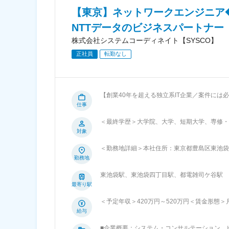
社員も多く、資格取得をするとインセンティブ
【東京】ネットワークエンジニア
NTTデータのビジネスパートナー
株式会社システムコーディネイト【SYSCO】
正社員
転勤なし
【創業40年を超える独立系IT企業／案件には必ずチームで参画／
を利用したネットワークの設計、構築をご担当
仕事
で参画します。 ■具体的な業務内容： ・要件定義、顧客折衝 ・基本設計、詳細設計などの設計工程 ・構築および試験工程（単
＜最終学歴＞大学院、大学、短期大学、専修・
体、結合試験など） ・運用、保守対応 ■当ポジションの特徴： ・上流工程へチャレンジが可能な環境です。 ・上流工程から下
対象
流工程まで体系的な業務経験が可能です。 ・
値を高められます。 ■配属先について： ITインフラ事業部は35名で構成されています。 ■当社について： 当社の使命は、「お客
＜勤務地詳細＞本社住所：東京都豊島区東池袋4
さまと情報システムとの橋わたし」を担うこと
事業所（リモートワーク含む）
勤務地
会の発展に寄与することが私たちの営みの原点
提案をはじめ、最新技術を活用した情報システ
東池袋駅、東池袋四丁目駅、都電雑司ケ谷駅
進しています。これらの活動を通じ、情報シス
最寄り駅
できる社会づくりを目指し
＜予定年収＞420万円～520万円＜賃金形態＞月給
～330,000円＜昇給有無＞有＜残業手当＞
給与
る可能性があります。月給(月額)は固定手当
■企業概要：システム・コンサルテーション、