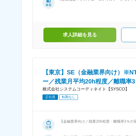
ョンの４事業を中核に、情報システムの提案、
事業
るIT化が飛躍的増大する医療情報分野を始め
びに基盤系（ネットワーク設計構築・インフラ
ンサルテーションから開発まで行っており、上
44社のうちの認定ビジネスパートナーです。
益々重要な位置づけとなります。また、同社は
求人詳細を見る
直接取引やイントラマートを活用したアプリケ
社は将来を睨んだビジネスにも積極的に投資し
対話会を開催し、全社員が社長と直接コミュニ
ジェクト、時期により多少バラつき有）程度で
り研修も充実しています。ＰＭＢＯＫの取り組
社員も多く、資格取得をするとインセンティブ
【東京】SE（金融業界向け）※N
ー／残業月平均20h程度／離職率3
株式会社システムコーディネイト【SYSCO】
正社員
転勤なし
【金融業界向け／残業20h程度・離職率3％
ら、システム構築、導入、維持・保守まで一環
仕事
入、維持・保守まで一通り担当していただき、