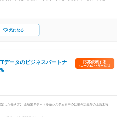
構築から運用管理、保守までの統合サービスを行っています。 医療制度改革によ
、エンタープライズ系業務（製造・流通・物流、基幹業務（人事・経理等））、並
設計構築・クラウド環境構築）の分野でビジネスを展開しています。システムコ
流工程から携わります。■魅力：同社は、認定が難しいとされるNTTデータ社の
両社とも取引先を厳選、集約の方針を打ち出しており、パートナーの同社は今後
エンドユーザー（主に中堅企業）向けのビジネスにも積極的で、大手建設業との
気になる
ーション開発、企業向けITコンサル、IT構築にも取り組んでいます。さらに、同
ております。■社風：５～６名の社員と社長が集まって意見交換ができる、社長
ケーションをとれる機会を設けています。残業については平均月２０時間（プロ
、完全週休２日制（土・日）となっております。また、社員教育に力を入れてお
みや、資格支援制度があり、情報処理国家資格やベンダー資格を取得されている
があります。
TTデータのビジネスパートナ
応募依頼する
(エージェントサービス)
％
の安定した働き方】 金融業界チャネル系システムを中心に要件定義等の上流工程か
したサービスをお客様に提供しています。ＳＥとしてまずは、設計～テスト、導
ステップアップしながら上位の役割を目指してください。若くても素養のある方