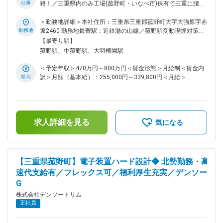
仕事
籍！／三重県内のみ工場(菰野町・いなべ市)保有で三重に腰を
端技術はもちろんのこと、量産開発などの具体的な技術開発を
据えて働ける！～ 【デンソーグループ／年休121日(完全土日
通して、お客様や社会に貢献していることが実感できます。 ■
休)・福利厚生◎で働きやすい環境／若手も多く中途活躍環
＜勤務地詳細＞本社住所：三重県三重郡菰野町大字大強原字赤
モデル年収※それぞれ手当・残業代等含む 26歳、独身：550万
境】 ■募集背景 二輪車用製品の製造からスタートし現在では
勤務地
坂2460 勤務地最寄駅：近鉄湯の山線／菰野駅受動喫煙対策：
円 33歳、既婚（子2人）、担当係長：740万円 37歳、課長
四輪車用製品の制御製品や電子製品へも分野を拡大、事業成長
屋内全面禁煙変更の範囲：会社の定める事業所（リモートワー
【最寄り駅】
職：900～1050万円 変更の範囲：会社の定める業務
し続けております。今後はCASE、MaaSを見据えた自動車電
ク含む）
菰野駅、中菰野駅、大羽根園駅
子部品事業の拡大と設計製造技術を推進しております。 そん
な当社にて事業拡大による受注量増加に伴う増員採用です。 ■
＜予定年収＞470万円～800万円＜賃金形態＞月給制＜賃金内
職務内容 当社製品の品質保証業務全般をお任せいたします。
給与
訳＞月額（基本給）：255,000円～339,800円＜月給＞
当社製品はLEDヘッドランプの明るさを制御する装置や排気ガ
255,000円～339,800円＜昇給有無＞有＜残業手当＞有＜給与
ス中の濃度を検出するセンサ、エンジンへの燃料供給量を制御
補足＞※年齢、経験等により考慮します。【各種手当あり】・
する装置など二輪、四輪ともに様々な電子制御装置を取り扱っ
時間外手当・通勤手当・家族手当・休日出勤手当・在宅勤務手
ております。 ■職務詳細 ・開発新製品の評価、計画及び監査
当・職能等級手当・役職手当・BYOD手当・特別休暇手当・高
・不良発生時の調査、対策/処置及びお客様への報告 ・IATFに
求人詳細を見る
速道路通勤手当・住宅手当 ※支給にあたっては当社規定による
気になる
関する業務 ■やりがい ・開発～製造までの一貫体制を敷いて
賃金はあくまでも目安の金額であり、選考を通じて上下する可
いるため、「製品の完成を見届けられる」点が魅力です。デン
能性があります。月給(月額)は固定手当を含めた表記です。
ソーGですが1000人規模ということもあり分業制ではなく業務
の裁量も多く、また他部署との連携も強く、小回りが利き意思
【三重県菰野町】電子装置ハード設計◆ 北勢勤務・高
決定スピードも早い為仕事をしやすく幅広いスキルを身に着け
速代支給有／フレックス可／福利厚生充実／デンソー
ることができます。 ・デンソーの品質への意識の強さを受け
G
継いでいるためお客様に不良品を納入しないためのルールが徹
底されていること、他部署とコミュニケーションがとりやすい
株式会社デンソートリム
ので認識の齟齬が発生しずらくミスが起こ良い品質水準を生み
正社員
出せております。 ■中途社員が活躍する環境 中途入社者の追
いつき制度があり、中途入社の方でも実力次第では早期昇格が