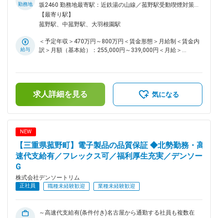
世界的自動車部品メーカーデンソーのグループ企業である当
勤務地
坂2460 勤務地最寄駅：近鉄湯の山線／菰野駅受動喫煙対策：
社。 二輪車用製品の製造からスタートし現在では四輪車用製
屋内全面禁煙変更の範囲：会社の定める事業所
【最寄り駅】
品の制御製品や電子製品へも分野を拡大、事業成長し続けてお
菰野駅、中菰野駅、大羽根園駅
ります。今後はCASE、MaaSを見据えた自動車電子部品事業
の拡大と設計製造技術を推進しております。 そんな当社にて
＜予定年収＞470万円～800万円＜賃金形態＞月給制＜賃金内
事業拡大による受注量増加に伴う増員採用です。 ■職務内容
給与
訳＞月額（基本給）：255,000円～339,000円＜月給＞
新製品の生産ライン立上げに関する工程設計／設備設計、生産
255,000円～339,000円＜昇給有無＞有＜残業手当＞有＜給与
準備 ■職務詳細 設計図面を基に、電子制御装置のライン及び
補足＞※年齢・経験を考慮し決定します。■賞与：年2回（7
設備構想を立案し製品を高品質・短納期・低コストで効率よく
月・12月）■昇給：年1回（4月）■各種手当有（残業/職能資
生産するための工程設計と生産準備を、関係部署と協力して実
格/役職 等）賃金はあくまでも目安の金額であり、選考を通じ
現します。 ■中途活躍環境 基本的にはOJTを中心として業務
求人詳細を見る
て上下する可能性があります。月給(月額)は固定手当を含めた
気になる
を覚えていただきます。中途入社者の追いつき制度があり、中
表記です。
途入社の方でも実力次第では早期昇格が可能です。中途で入社
し、執行役員や部長になっている方が複数名います。また若手
社員が多く非常にフレッシュな会社でもあります。 ■社会貢献
NEW
デンソートリムは、二輪車の心臓部を担う 電子制御技術を駆
【三重県菰野町】電子製品の品質保証 ◆北勢勤務・高
使して世界のお客様に貢献しています。また、四輪車において
も電動化領域に事業を拡大して、新たな価値を提供していくた
速代支給有／フレックス可／福利厚生充実／デンソー
めの技術開発に着手しています。 ■充実の福利厚生 デンソー
G
グループの社員だからこそ受けることができる高水準の福利厚
株式会社デンソートリム
生が多数あります。デンソーグループ団体自動車保険は、
正社員
職種未経験歓迎
業種未経験歓迎
43％の団体割引が適用されます。同居のご家族も同じ割引率
で加入可能です。保養所についても、全国各地の施設を格安料
金で利用できます。 ■デンソーグループとして 国内外のメー
～高速代支給有(条件付き)名古屋から通勤する社員も複数在
カーの期待に応えます。デンソーのグループ会社として、最先