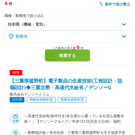
6
件
条件で並び替え
dodaチャットサポート
職種・勤務地で絞り込む
対応時間：10:00～22:00(日曜・年末年始を除く)
自動案内は24時間365日対応
転職の「モヤモヤ」、一人で悩まず
気軽に相談してみませんか？
dodaの使い方は？
今の仕事を続けるべき？
6
この条件の求人数
件
検索する
ヘルプ
サイトマップ
NEW
【三重県菰野町】電子製品の生産技術(工程設計・設
備設計)◆三重北勢・高速代支給有／デンソーG
株式会社デンソートリム
正社員
職種未経験歓迎
業種未経験歓迎
～高速代支給有(条件付き)名古屋から通っている社員も複数在
仕事
籍！～ 【デンソーグループ／年休121日(完全土日休)・福利厚
生◎で働きやすい環境／若手も多く・中途活躍環境です】 ■募
集背景 先進的な自動車技術、システム・製品を提供している
＜勤務地詳細＞本社住所：三重県三重郡菰野町大字大強原字赤