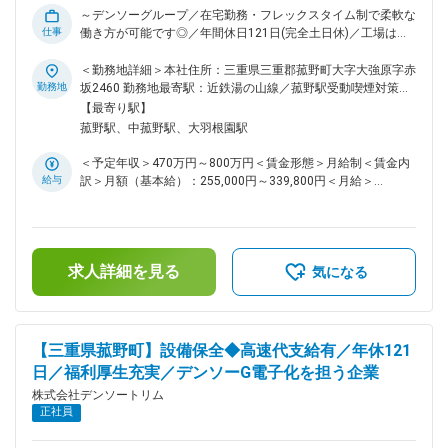
可能です。中途で入社し、執行役員や部長になっている方が複
～デンソーグループ／在宅勤務・フレックスタイム制で柔軟な
数名います。 ■モデル年収※それぞれ手当・残業代等含む 26
仕事
働き方が可能です◎／年間休日121日(完全土日休)／工場は三
歳、独身：550万円 33歳、既婚（子2人）、担当係長：740万
重県のみ(菰野町・いなべ市)で三重に腰を据えて働ける！～ ■
円 37歳、課長職：900～1050万円 変更の範囲：会社の定める
業務内容 ライダーの操作や車両状態をセンサー信号を基に、
＜勤務地詳細＞本社住所：三重県三重郡菰野町大字大強原字赤
業務
最も適した燃料噴射、電子スロットル開度などを判断し制御す
勤務地
坂2460 勤務地最寄駅：近鉄湯の山線／菰野駅受動喫煙対策：
るECU（電子制御装置）のハードウェア設計をお任せいたしま
屋内全面禁煙変更の範囲：会社の定める事業所（リモートワー
【最寄り駅】
す。 コンポーネント・アクチュエータを制御するための電
ク含む）
菰野駅、中菰野駅、大羽根園駅
気・電子回路設計、評価試験及び図面作成 ■業務の特徴 開発
～製造までの一貫体制を敷いているため、「製品の完成を見届
＜予定年収＞470万円～800万円＜賃金形態＞月給制＜賃金内
けられる」点が魅力です。上流工程から下流工程までの開発工
給与
訳＞月額（基本給）：255,000円～339,800円＜月給＞
程を自部署内で全て行っているためやりがいもあり、幅広いス
255,000円～339,800円＜昇給有無＞有＜残業手当＞有＜給与
キルが身につきます。 新製品の設計や仕様変更に伴う設計業
補足＞※年齢・経験を考慮し決定します。■賞与：年2回（7
務が中心となります。設計業務においてはデンソーグループの
月・12月）■昇給：年1回（4月）【各種手当】・家族手当・休
知見/ノウハウを活用しつつ、ご自身の経験を活かした安定し
日出勤手当・在宅勤務手当・職能等級手当・役職手当・BYOD
た業務展開が可能です。 ■組織構成／働き方 ハード設計部門
求人詳細を見る
手当・特別休暇手当・高速道路通勤手当・住宅手当 他 ※支給
気になる
・約20名が所属 ・業務工程ごと約5つのチームに分かれている
は当社規定による賃金はあくまでも目安の金額であり、選考を
業務環境 ・業務の裁量も多く、別部署の同僚がすぐそばにい
通じて上下する可能性があります。月給(月額)は固定手当を含
るため、連携・情報交換が容易 ・小回りが利き、意思決定ス
めた表記です。
ピードが早い 働き方 ・在宅勤務やフレックスタイム制の活用
【三重県菰野町】設備保全◆高速代支給有／年休121
が可能で柔軟に働ける ・残業は20～30時間／月ほど ■同社の
日／福利厚生充実／デンソーG電子化を担う企業
魅力 【若手が成長できる環境です】 高い技術を持った方が多
く、若手が技術力を高めやすい環境で積極的に相談や質問がで
株式会社デンソートリム
きる風土です。 【中途入社の方が活躍できる環境です】 OJT
正社員
を中心とした業務習得環境があり、中途入社者の早期昇格も可
能です。実力次第で重要ポジションへの昇格も見込めます！