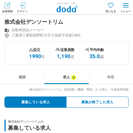
会員登録
ログイン
気になる
株式会社デンソートリム
メニュー
会員登録（無料）
ログイン
自動車部品メーカー
三重県三重郡菰野町大字大強原字赤坂2460
はじめてdodaをご利用される方へ
設立
従業員数
平均年齢
1990
1,190
35.0
年
名
歳
求人を探す
求人を紹介してもらう
概要
求人
年収
株式会社デンソートリム 【技術職（機械・電気）】 の求人・中途採用情報
知りたい・聞きたい
募集している求人
募集が終了した求人
イベント
株式会社デンソートリムの
専門サイト
募集している求人