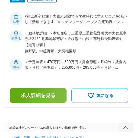
通勤者も多く、高速代支給（条件付き）もございます。 ■企業
について デンソートリムは自動車内装部品を手がけるメーカ
ーとして、デンソーグループの安定した事業基盤のもと成長を
※第二新卒歓迎！実務未経験でも学生時代に学んだことを活か
続けています。 自動車の快適性を支える製品を多く扱い、景
仕事
して活躍できます！※ ～デンソーグループ／在宅勤務・フレッ
気に左右されにくい安定性が魅力です。 ■モデル年収※それぞ
クスタイム制／年間休日121日(完全土日休)／工場は三重県の
れ手当・残業代等含む 26歳、独身：550万円 33歳、既婚（子
み(菰野町・いなべ市)腰を据えて働ける！～ ■業務内容 ライダ
＜勤務地詳細1＞本社住所：三重県三重郡菰野町大字大強原字
2人）、担当係長：740万円 37歳、課長職：900～1050万円
ーの操作や車両状態をセンサー信号を基に、最適な燃料噴射、
勤務地
赤坂2460 勤務地最寄駅：近鉄湯の山線／菰野駅受動喫煙対
変更の範囲：会社の定める業務
電子スロットル開度などを判断し制御するECU（電子制御装
策：屋内全面禁煙＜勤務地詳細2＞本社工場住所：三重県三重
【最寄り駅】
置）のハードウェア設計を担当。電気・電子回路設計、評価試
郡菰野町大強原赤坂2460 勤務地最寄駅：近鉄湯の山線／菰野
菰野駅、中菰野駅、大羽根園駅
験、図面作成。 ■業務の特徴 開発～製造までの一貫体制を敷
駅受動喫煙対策：屋内全面禁煙変更の範囲：会社の定める事業
いているため、「製品の完成を見届けられる」点が魅力です。
所（リモートワーク含む）
＜予定年収＞470万円～600万円＜賃金形態＞月給制＜賃金内
上流工程から下流工程までの開発工程を自部署内で全て行って
給与
訳＞月額（基本給）：255,000円～285,000円＜月給＞
いるためやりがいもあり、幅広いスキルが身につきます。 新
255,000円～285,000円＜昇給有無＞有＜残業手当＞有＜給与
製品の設計や仕様変更に伴う設計業務が中心となります。設計
補足＞※年齢・経験を考慮し決定します。■賞与：年2回（7
業務においてはデンソーグループの知見/ノウハウを活用しつ
月・12月）■昇給：年1回（4月）【各種手当】・家族手当・休
つ、ご自身の経験を活かした安定した業務展開が可能です。 ■
日出勤手当・在宅勤務手当・職能等級手当・役職手当・BYOD
組織構成／働き方 ハード設計部門 ・約20名が所属 ・業務工程
求人詳細を見る
手当・特別休暇手当・高速道路通勤手当・住宅手当 他 ※支給
気になる
ごと約5つのチームに分かれている 業務環境 ・業務の裁量も
は当社規定による賃金はあくまでも目安の金額であり、選考を
多く、別部署の同僚がすぐそばにいるため、連携・情報交換が
通じて上下する可能性があります。月給(月額)は固定手当を含
容易 ・小回りが利き、意思決定スピードが早い 働き方 ・在宅
めた表記です。
勤務やフレックスタイム制の活用が可能で柔軟に働ける ・残
業は20～30時間／月ほど ■同社の魅力 【若手が成長できる環
境】 若手エンジニアや高い技術を持った方が多く、若手が技
株式会社デンソートリムの求人をほかの職種で絞り込む
術力を高めやすい環境で積極的に相談や質問ができる風土で
企画・管理
技術職（組み込みソフトウェア）