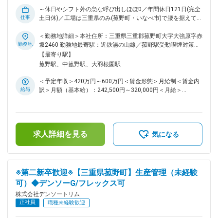
（中途で入社し、執行役員や部長になっている方が複数名いま
～休日やシフト外の急な呼び出しほぼ0／年間休日121日(完全
す。） 【充実した福利厚生】 グループ団体自動車保険の43％
仕事
土日休)／工場は三重県のみ(菰野町・いなべ市)で腰を据えて働
割引、全国各地の保養所利用可能など高水準の福利厚生を完備
ける！～ ■業務内容 生産設備保全に関わる製造統括部にて保
しております。※同居ご家族も同じ割引率 【働きやすい環境】
全業務をお任せします。 ・生産設備の点検・整備・修理業務
＜勤務地詳細＞本社住所：三重県三重郡菰野町大字大強原字赤
年間休日121日、完全土日休み。名古屋からの通勤者も多く、
（当社は、組付け設備、計装設備が主流となります） ・パソ
勤務地
坂2460 勤務地最寄駅：近鉄湯の山線／菰野駅受動喫煙対策：
高速代支給（条件付き）もございます。 ■モデル年収※それぞ
コン、サーバなどの保守業務 ■業務の特徴 製品生産工場では
屋内全面禁煙変更の範囲：会社の定める事業所
【最寄り駅】
れ手当・残業代等含む 26歳、独身：550万円 33歳、既婚（子
機械が動かなければ生産ができない為、設備保全の業務はとて
菰野駅、中菰野駅、大羽根園駅
2人）、担当係長：740万円 37歳、課長職：900～1050万円
も重要です。特に点検・整備がしっかりなされていれば、機械
変更の範囲：会社の定める業務
の調子が悪くなることもなく、製造作業を支えることができま
＜予定年収＞420万円～600万円＜賃金形態＞月給制＜賃金内
す。 また同社は新しい設備の導入も多く、最新の設備に触れ
給与
訳＞月額（基本給）：242,500円～320,000円＜月給＞
る機会もございます。 ■働き方 約20名ほどが所属しており3チ
242,500円～320,000円＜昇給有無＞有＜残業手当＞有＜給与
ームに分かれシフト勤務をしております。 日勤：8:40～17:40
補足＞※年齢・経験を考慮し決定します。■賞与：年2回（7
夜勤：18:55－03:30 ※他の時間もございますが基本的にこの時
月・12月）■昇給：年1回（4月）【各種手当】・家族手当・休
間で勤務していただきます。 ・3:30以降は生産ラインも止ま
日出勤手当・在宅勤務手当・職能等級手当・役職手当・BYOD
っているものが多く、日勤開始時間までで急に呼び出されるこ
求人詳細を見る
手当・特別休暇手当・高速道路通勤手当 ※支給は当社規定によ
気になる
とはほとんどございません。 ・シフト制で夜間の勤務番がお
る賃金はあくまでも目安の金額であり、選考を通じて上下する
り、休日は工場もお休みのため急な呼び出しはほとんどありま
可能性があります。月給(月額)は固定手当を含めた表記です。
せん。 ・長期休暇に休日出勤は発生する可能性があります
が、しっかりと代休を取得いただけます。 ・残業時間は20～
※第二新卒歓迎※【三重県菰野町】生産管理（未経験
30時間です。 ■同社の魅力 【若手が成長できる環境】 若手エ
可）◆デンソーG/フレックス可
ンジニアや高い技術を持った方が多く、若手が技術力を高めや
すい環境で積極的に相談や質問ができる風土です。 【中途入
株式会社デンソートリム
社の方が活躍できる環境】 OJTを中心とした業務習得環境が
正社員
職種未経験歓迎
あり、中途入社者の早期昇格も可能です。実力次第で重要ポジ