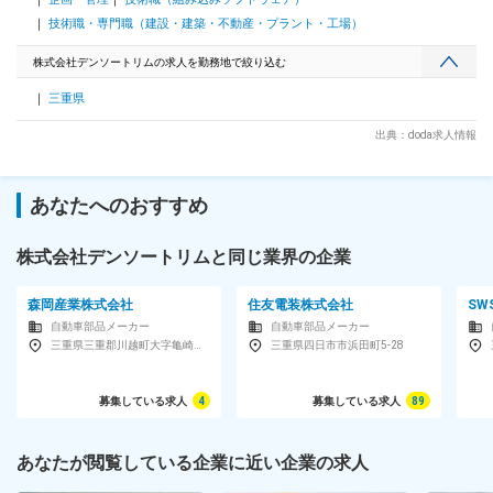
す。 【中途入社の方が活躍できる環境】 OJTを中心とした業
務習得環境があり、中途入社者の早期昇格も可能です。実力次
技術職・専門職（建設・建築・不動産・プラント・工場）
第で重要ポジションへの昇格も見込めます！（中途で入社し、
執行役員や部長になっている方が複数名います。） 【充実し
株式会社デンソートリムの求人を勤務地で絞り込む
た福利厚生】 グループ団体自動車保険の43％割引、全国各地
三重県
の保養所利用可能など高水準の福利厚生を完備しております。
【働きやすい環境】 年間休日121日、完全土日休み。名古屋か
出典：doda求人情報
らの通勤者も多く、高速代支給（会社規程による）もございま
す。 ■モデル年収※それぞれ手当・残業代等含む 26歳、独身：
550万円 33歳、既婚（子2人）、担当係長：740万円 37歳、課
長職：900～1050万円 変更の範囲：会社の定める業務
あなたへのおすすめ
株式会社デンソートリムと同じ業界の企業
森岡産業株式会社
住友電装株式会社
SW
自動車部品メーカー
自動車部品メーカー
三重県三重郡川越町大字亀崎新田字下新田77-574
三重県四日市市浜田町5-28
募集している求人
4
募集している求人
89
あなたが閲覧している企業に近い企業の求人