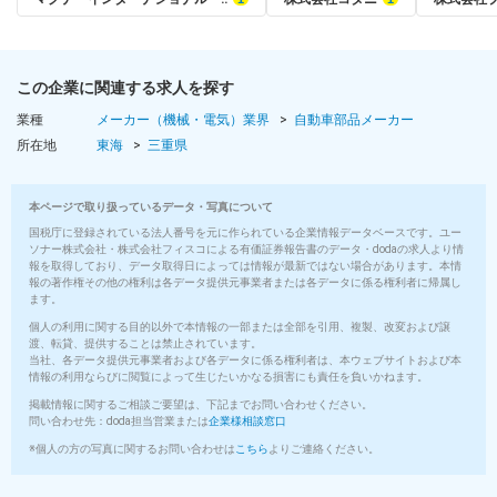
この企業に関連する求人を探す
業種
メーカー（機械・電気）業界
自動車部品メーカー
所在地
東海
三重県
本ページで取り扱っているデータ・写真について
国税庁に登録されている法人番号を元に作られている企業情報データベースです。ユー
ソナー株式会社・株式会社フィスコによる有価証券報告書のデータ・dodaの求人より情
報を取得しており、データ取得日によっては情報が最新ではない場合があります。本情
報の著作権その他の権利は各データ提供元事業者または各データに係る権利者に帰属し
ます。
個人の利用に関する目的以外で本情報の一部または全部を引用、複製、改変および譲
渡、転貸、提供することは禁止されています。
当社、各データ提供元事業者および各データに係る権利者は、本ウェブサイトおよび本
情報の利用ならびに閲覧によって生じたいかなる損害にも責任を負いかねます。
掲載情報に関するご相談ご要望は、下記までお問い合わせください。
問い合わせ先：doda担当営業または
企業様相談窓口
※個人の方の写真に関するお問い合わせは
こちら
よりご連絡ください。