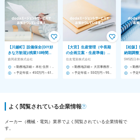
【川越町】設備保全(DIY好
【大宮】生産管理（中長期
【松阪】
きな方歓迎)/残業10時間程
の企画立案・生産準備）◆
納期調整
／転勤なし／土日休／トヨ
グローバルに活躍可／賞与
改善にか
森岡産業株式会社
住友電装株式会社
SWS西日
タグループ中心に取引
5.7カ月分＜26-2＞
装Gの安
＜勤務地詳細＞ 本社 住所：三重県三重郡川越町大字亀崎新田字下新田77-574 勤務地最寄駅：近鉄名古屋線／伊勢朝日駅 受動喫煙対策：屋内全面禁煙 変更の範囲：会社の定める事業所
＜勤務地詳細＞ 大宮事務所 住所：埼玉県さいたま市大宮区桜木町1丁目9番地6 大宮センタービル10階 勤務地最寄駅：ＪＲ東北新幹線線／大宮駅 受動喫煙対策：敷地内全面禁煙 変更の範囲：会社の定める事業所
＜予定年収＞ 450万円～610万円 ＜賃金形態＞ 月給制 ＜賃金内訳＞ 月額（基本給）：250,000円～400,000円 ＜月給＞ 250,000円～400,000円 ＜昇給有無＞ 有 ＜残業手当＞ 有 ＜給与補足＞ ・昇給あり ・賞与あり(年2回/昨年実績3か月分) 決算賞与(業績に応じ/3年連続支給中) ・各種手当有 ・残業手当有（実残業時間分を支給） 賃金はあくまでも目安の金額であり、選考を通じて上下する可能性があります。 月給(月額)は固定手当を含めた表記です。
＜予定年収＞ 550万円～950万円 ＜賃金形態＞ 月給制 ＜賃金内訳＞ 月額（基本給）：284,000円～456,000円 ＜月給＞ 284,000円～456,000円 ＜昇給有無＞ 有 ＜残業手当＞ 有 ＜給与補足＞ 【賞与】年2回（6月、12月）※26年度実績5.7か月分 【モデル年収】 25歳：590万円大卒、25歳、独身、残業20H 30歳：780万円大卒、30歳、既婚、子1人、残業20H 35歳：880万円大卒、35歳、既婚、子2人、残業20H 40歳：1020万円大卒、管理職 【昇給】年1回 賃金はあくまでも目安の金額であり、選考を通じて上下する可能性があります。 月給(月額)は固定手当を含めた表記です。
よく閲覧されている企業情報
メーカー（機械・電気）業界でよく閲覧されている企業情報で
す。