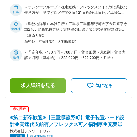
ションへの昇格も見込めます！ 【充実した福利厚生】 グルー
プ団体自動車保険の43％割引、全国各地の保養所利用可 【働
～デンソーグループ／在宅勤務・フレックスタイム制で柔軟な
きやすい環境】 年間休日121日、完全土日休み。名古屋からの
仕事
働き方が可能です◎／年間休日121日(完全土日休)／工場は三
通勤者も多く、高速代支給（会社規程による）もございます。
重県のみ(菰野町・いなべ市)で三重に腰を据えて働ける！～ ■
■モデル年収※残業・交代勤務・深夜手当等含む 25歳、独身：
業務内容 株式会社デンソートリムにて、製品の安定生産を支
＜勤務地詳細＞本社住所：三重県三重郡菰野町大字大強原字赤
約 450万円 30歳、既婚(子1人)：約 550万円 35歳班長、既婚
える 生産管理業務全般 をお任せします。 自社工場での生産計
勤務地
坂2460 勤務地最寄駅：近鉄湯の山線／菰野駅受動喫煙対策：
(子2人)：約 650万円 40歳係長、既婚(子2人)：約 750万円 42
画の立案から進捗管理、関連部署との調整まで、生産プロセス
屋内全面禁煙変更の範囲：会社の定める事業所（リモートワー
【最寄り駅】
歳～課長：約 850万～1,050万円 ※役割・業績・スキル等によ
の最適化を担うポジションです。 ■業務の特徴 ・生産計画の
ク含む）
菰野駅、中菰野駅、大羽根園駅
り変動 変更の範囲：会社の定める業務
作成および日次・週次での進捗管理 ・資材調達部門・製造現
場・営業部門との調整業務 ・納期遵守に向けた工程見直し、
＜予定年収＞470万円～700万円＜賃金形態＞月給制＜賃金内
課題抽出および改善提案 ・生産データの管理、分析、レポー
給与
訳＞月額（基本給）：255,000円～299,700円＜月給＞
ティング ・品質問題や生産トラブル時の対策立案・関係部署
255,000円～299,700円＜昇給有無＞有＜残業手当＞有＜給与
との連携 若手社員も多く、コミュニケーションを取りながら
補足＞※年齢・経験を考慮し決定します。■賞与：年2回（7
チームで改善を進める文化が根付いています。 現場と密に連
月・12月）■昇給：年1回（4月）【各種手当】・家族手当・休
携し、課題解決を通して生産全体を支える役割を期待していま
日出勤手当・在宅勤務手当・職能等級手当・役職手当・BYOD
す。 ■同社の魅力 【若手が成長できる環境です】 高い技術を
求人詳細を見る
手当・特別休暇手当・高速道路通勤手当・住宅手当 他 ※支給
気になる
持った方が多く、若手が技術力を高めやすい環境で積極的に相
は当社規定による賃金はあくまでも目安の金額であり、選考を
談や質問ができる風土です。 【中途入社の方が活躍できる環
通じて上下する可能性があります。月給(月額)は固定手当を含
境です】 OJTを中心とした業務習得環境があり、中途入社者
めた表記です。
の早期昇格も可能です。実力次第で重要ポジションへの昇格も
締切間近
見込めます！（中途で入社し、執行役員や部長になっている方
※第二新卒歓迎※【三重県菰野町】電子装置ハード設
が複数名います。） 【充実した福利厚生】 グループ団体自動
車保険の43％割引、全国各地の保養所利用可能など高水準の
計◆高速代支給有／フレックス可／福利厚生充実◎
福利厚生を完備しております。※同居ご家族も同じ割引率 【働
株式会社デンソートリム
きやすい環境】 年間休日121日、完全土日休み。名古屋からの
正社員
職種未経験歓迎