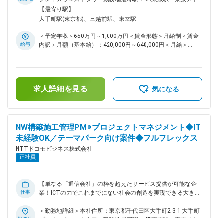
都市開発の領域を開拓してきており、更なる成長のため、共に
ロ大手町駅受動喫煙対策：屋内全面禁煙変更の範囲：会社の定
【最寄り駅】
志をもってご活躍頂きます。 ■業務内容 アリーナ/スタジア
める事業所（リモートワーク含む）
大手町駅(東京都)、三越前駅、東京駅
ム、オフィス、商業、ホテルや、それらの複合施設や街区全体
へ、先進的なスマートソリューションの導入をはじめ、データ
＜予定年収＞650万円～1,000万円＜賃金形態＞月給制＜賃金
利活用基盤も含めた最先端のICTの企画・提案・設計・構築を
給与
内訳＞月額（基本給）：420,000円～640,000円＜月給＞
行います。 ■業務詳細 ・提案コンサル業務 ・プロジェクトマ
420,000円～640,000円＜昇給有無＞有＜残業手当＞有＜給与
ネジメント業務 ・現場代理人業務 ・ICT設備の設計、構築業
補足＞個別の能力・経験を考慮の上決定賃金はあくまでも目安
務 ・施工管理、安全管理、品質管理業務 ・導入後の維持運
の金額であり、選考を通じて上下する可能性があります。月給
用・改善対応業務 ■魅力 先進的な街区開発/都市開発は、複合
(月額)は固定手当を含めた表記です。
施設やホテル、スタジアム/アリーナ等、自分たちの造り上げ
求人詳細を見る
気になる
たものが目に見える形で世の中に残り、人々の喜びや熱狂を生
み出すことにも繋がる非常にやりがいのあるビジネスです。
また、1つの物件でも数十億円規模となる非常に大規模なもの
となります。 デベロッパーやゼネコン、施工協力会社やメー
NW構築施工管理PM※プロジェクトマネジメント◆IT
カーに至るまで、非常に多くのステークホルダーとパートナー
未経験OK／テーマパーク向け案件◆フルフレックス
シップを組んで多岐に渡る経験を積むことが出来ます。 ■案件
事例 東京ミッドタウン八重洲にて、ビル内のさまざまなデー
NTTドコモビジネス株式会社
タの連携・制御基盤としてロボットによるデリバリーの実現な
正社員
どに貢献 https://www.ntt.com/about-us/press-
releases/news/article/2023/0310.html ■働き方 初期提案フェ
ーズの途中段階から伴走します。本提案フェーズからは当部署
【単なる「通信会社」の枠を超えたサービス提供が可能な企
が主担当となり、実装フェーズ以降は、他事業部やパートナー
仕事
業！ICTの力でこれまでにない社会の創造を実現できる大きな
企業に実務を移行しつつプロジェクト全体のマネジメントとし
スケール感！国家プロジェクト規模のスケール大きなPJも多
て携わり続けていただきます。 変更の範囲：会社の定める業
数！】 ■業務概要： テーマパーク内の新アトラクションやエ
＜勤務地詳細＞本社住所：東京都千代田区大手町2-3-1 大手町