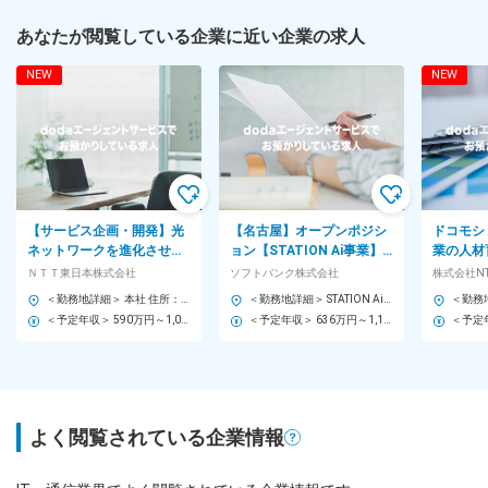
あなたが閲覧している企業に近い企業の求人
NEW
NEW
【サービス企画・開発】光
【名古屋】オープンポジシ
ドコモシ
ネットワークを進化させる
ョン【STATION Ai事業】
業の人材
新サービスの企画・開発・
日本最大級・オープンイノ
行支援◆
ＮＴＴ東日本株式会社
ソフトバンク株式会社
株式会社N
運用＜G4031＞
ベーション拠点【K】
SEB003
＜勤務地詳細＞ 本社 住所：東京都新宿区西新宿3-19-2 NTT東日本本社ビル 勤務地最寄駅：京王新線／初台駅 受動喫煙対策：屋内全面禁煙 変更の範囲：会社の定める事業所（リモートワーク含む）
＜勤務地詳細＞ STATION Ai株式会社 住所：愛知県名古屋市昭和区鶴舞1丁目2番32号 勤務地最寄駅：JR線／鶴舞駅 受動喫煙対策：屋内全面禁煙 変更の範囲：本社および国内外の支社、営業所、グループ内外の出向先事業所（テレワークを行う場所を含む）
＜予定年収＞ 590万円～1,040万円 ＜賃金形態＞ 月給制 ＜賃金内訳＞ 月額（基本給）：300,000円～520,000円 ＜月給＞ 300,000円～520,000円 ＜昇給有無＞ 有 ＜残業手当＞ 有 ＜給与補足＞ ※過去の経験や保有スキル等により提示額は異なります。 ※時間外手当（残業時間に応じて支給）含む ※住宅手当含まず ※子育て手当含まず 賃金はあくまでも目安の金額であり、選考を通じて上下する可能性があります。 月給(月額)は固定手当を含めた表記です。
＜予定年収＞ 636万円～1,159万円 ＜賃金形態＞ 月給制 ＜賃金内訳＞ 月額（基本給）：296,000円～545,000円 その他固定手当/月：4,000円 ＜月給＞ 300,000円～549,000円 ＜昇給有無＞ 有 ＜残業手当＞ 有 ＜給与補足＞ ※上記「その他固定手当」は「WorkStyle支援金」として支給 ※上記月給とは別途等級により自己成長支援金[10,000円]あり ※賞与、特別加算賞与は会社業績、個人別評価に応じて変動します 賃金はあくまでも目安の金額であり、選考を通じて上下する可能性があります。 月給(月額)は固定手当を含めた表記です。
よく閲覧されている企業情報