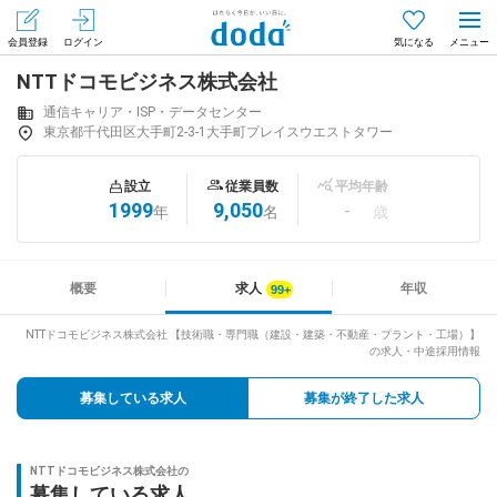
会員登録
ログイン
気になる
NTTドコモビジネス株式会社
メニュー
会員登録（無料）
ログイン
通信キャリア・ISP・データセンター
東京都千代田区大手町2-3-1大手町プレイスウエストタワー
はじめてdodaをご利用される方へ
設立
従業員数
平均年齢
1999
9,050
-
年
名
歳
求人を探す
求人を紹介してもらう
概要
求人
年収
NTTドコモビジネス株式会社 【技術職・専門職（建設・建築・不動産・プラント・工場）】
の求人・中途採用情報
知りたい・聞きたい
募集している求人
募集が終了した求人
イベント
専門サイト
NTTドコモビジネス株式会社の
募集している求人