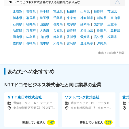
https://www.ntt.com/about-us/press-
NTTドコモビジネス株式会社の求人を勤務地で絞り込む
releases/news/article/2023/0310.html ■働き方 初期提案フェ
ーズの途中段階から伴走します。本提案フェーズからは当部署
北海道
青森県
岩手県
宮城県
秋田県
山形県
福島県
茨城県
が主担当となり、実装フェーズ以降は、他事業部やパートナー
栃木県
群馬県
埼玉県
千葉県
東京都
神奈川県
新潟県
富山県
企業に実務を移行しつつプロジェクト全体のマネジメントとし
石川県
福井県
山梨県
長野県
岐阜県
静岡県
愛知県
三重県
て携わり続けていただきます。 変更の範囲：会社の定める業
滋賀県
京都府
大阪府
兵庫県
奈良県
和歌山県
鳥取県
島根県
務
岡山県
広島県
山口県
徳島県
香川県
愛媛県
高知県
福岡県
佐賀県
長崎県
熊本県
大分県
宮崎県
鹿児島県
沖縄県
出典：doda求人情報
あなたへのおすすめ
NTTドコモビジネス株式会社と同じ業界の企業
ＮＴＴ東日本株式会社
ソフトバンク株式会社
株式
通信キャリア・ISP・データセンター
通信キャリア・ISP・データセンター
東京都新宿区西新宿3-19-2NTT東日本本社ビル
東京都港区海岸1-7-1東京ポートシティ竹芝オフィスタワー
募集している求人
147
募集している求人
273