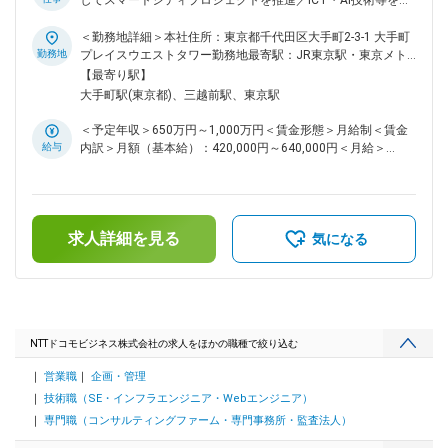
してスマートシティプロジェクトを推進／ICT・AI技術等を活
用してまちづくりをDX化／企画～実地の構築まで携われる／
リモート勤務可×フルフレックス制度◆ ■MISSION 当組織は
＜勤務地詳細＞本社住所：東京都千代田区大手町2-3-1 大手町
2020年に発足し、街区開発や自治体向け都市OS提供、観光・
勤務地
プレイスウエストタワー勤務地最寄駅：JR東京駅・東京メト
防災・環境エネルギー・AIロボット等、社会的意義の大きい複
ロ大手町駅受動喫煙対策：屋内全面禁煙変更の範囲：会社の定
【最寄り駅】
数テーマに取り組んでいます。 ■業務内容 スマートシティ・
める事業所（リモートワーク含む）
大手町駅(東京都)、三越前駅、東京駅
まちづくりに関するコンサルタント業務をお任せします。 不
動産関連を中心とした社外パートナーや社内他部署などと連携
＜予定年収＞650万円～1,000万円＜賃金形態＞月給制＜賃金
し、スマートシティソリューションを活用したコンサル・プロ
給与
内訳＞月額（基本給）：420,000円～640,000円＜月給＞
ジェクトマネジメントをお任せします。 コンサルとして企画
420,000円～640,000円＜昇給有無＞有＜残業手当＞有＜給与
段階から入りこみ、PMとして実際の設計構築～運用までにも
補足＞個別の能力・経験を考慮の上決定賃金はあくまでも目安
携わっていただきます。 ■業務詳細 ・スマートシティ案件に
の金額であり、選考を通じて上下する可能性があります。月給
対するICTソリューションコンサルティング業務 建設不動産業
(月額)は固定手当を含めた表記です。
界(デベロッパー、ゼネコン、設計会社等)が手掛ける民間街区
求人詳細を見る
気になる
開発に対し、ICTソリューションを駆使したスマート環境の実
装を目指し、開発構想段階からお客様の要件ヒアリング、実現
方法の提案/検討、REP作成支援、RFPへの対応など <主なICT
例> 施設向けNW、入退館セキュリティ、ロボット活用、空
調・証明制御、デジタルサイネージ等 ・スマートシティ案件
のICT提案マネジメント 当社スマートシティ案件では構築メン
NTTドコモビジネス株式会社の求人をほかの職種で絞り込む
バー、社外パートナーとプロジェクトを組んで実施するため、
営業職
企画・管理
システムインテグレーターとしてプロジェクト全般を俯瞰した
マネジメントも行います ■案件事例 東京ミッドタウン八重洲
技術職（SE・インフラエンジニア・Webエンジニア）
にて、ビル内のさまざまなデータの連携・制御基盤としてロボ
専門職（コンサルティングファーム・専門事務所・監査法人）
ットによるデリバリーの実現などに貢献