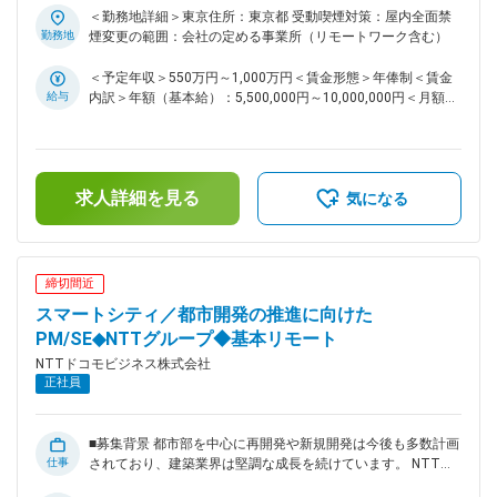
り組んでいます。最新の技術に触れることが出来るチームでも
市開発ビジネスなど建設工事を伴うソリューションシステム構
＜勤務地詳細＞東京住所：東京都 受動喫煙対策：屋内全面禁
あります。チーム内は、個性豊かな人材がそろっており、自身
築においては安全・品質両面の適正かつ生産性の高い施工の確
勤務地
煙変更の範囲：会社の定める事業所（リモートワーク含む）
の持つスキルを最大限に発揮できる環境でもあり、伸び伸びと
保が必須となっており、ビジネス体制の確立及び拡大・強化を
業務に取り組んでいます。このような部署で新たにチャレンジ
担える人財を求めています。 ■業務概要： 元請工事の施工管
＜予定年収＞550万円～1,000万円＜賃金形態＞年俸制＜賃金
したいと考えておられる方を募集しております。 変更の範
理技術者として、システム構築全体の施工計画および、工程管
給与
内訳＞年額（基本給）：5,500,000円～10,000,000円＜月額＞
囲：会社の定める業務
理、品質管理、安全管理を実施する。 （1）施工管理計画に基
458,333円～833,333円（12分割）＜昇給有無＞有＜残業手当
づくお客様や関連する建設会社、下請負会社との要件確認、工
＞有＜給与補足＞※個別の能力・経験を考慮の上決定賃金はあ
程調整を実施 （2）現場における工程会議参加、工事立ち合い
くまでも目安の金額であり、選考を通じて上下する可能性があ
を実施 （3）施工全般の工程管理による課題把握、適切な管
ります。月給(月額)は固定手当を含めた表記です。
求人詳細を見る
理・指導を実施 ■業務詳細： 以下業務に従事いただきます。
気になる
（1）施工計画に基づくお客様や関連する建設会社、下請負会
社との要件確認、工程調整 ・工事全体の施工計画策定 ・お客
様との施工に関わる要件確認、作業に必要な調整対応 ・お客
様関連会社（ゼネコン、サブコンやビル管理会社）などとの施
締切間近
工に関わる要件確認、調整対応 ・下請負会社との施工に関わ
スマートシティ／都市開発の推進に向けた
る要件確認、契約発注、施工要領書確認、確認作業に必要な調
整対応 （2）現場における工程会議参加、工事立ち合い ・現
PM/SE◆NTTグループ◆基本リモート
場におけるお客様関連会社（ゼネコン、サブコンなど）主催の
NTTドコモビジネス株式会社
工程会議への参加 ・現場における工事立ち合い（巡回、指
正社員
導、出来高確認） ・現場における受入検査（合否判定、是
正） （3）施工全般の工程管理による課題把握、適切な管理・
指導 ・監理技術者又は主任技術者として専門知識を活用した
■募集背景 都市部を中心に再開発や新規開発は今後も多数計画
工程管理 ・建業法など関連法規に則った書類作成 ■配属組織
仕事
されており、建築業界は堅調な成長を続けています。 NTTに
について： 大規模～中小規模顧客のICTソリューションシステ
おいても、20年以上都市開発の領域を開拓してきており、更
ム構築案件プロジェクトに施工管理エンジニアとして参画し、