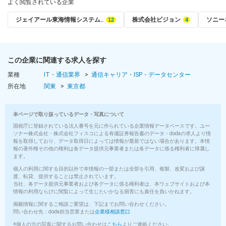
よく閲覧されている企業
ジェイアール東海情報システム‥
株式会社ビジョン
ソニー
この企業に関連する求人を探す
業種
IT・通信業界
通信キャリア・ISP・データセンター
所在地
関東
東京都
本ページで取り扱っているデータ・写真について
国税庁に登録されている法人番号を元に作られている企業情報データベースです。ユー
ソナー株式会社・株式会社フィスコによる有価証券報告書のデータ・dodaの求人より情
報を取得しており、データ取得日によっては情報が最新ではない場合があります。本情
報の著作権その他の権利は各データ提供元事業者または各データに係る権利者に帰属し
ます。
個人の利用に関する目的以外で本情報の一部または全部を引用、複製、改変および譲
渡、転貸、提供することは禁止されています。
当社、各データ提供元事業者および各データに係る権利者は、本ウェブサイトおよび本
情報の利用ならびに閲覧によって生じたいかなる損害にも責任を負いかねます。
掲載情報に関するご相談ご要望は、下記までお問い合わせください。
問い合わせ先：doda担当営業または
企業様相談窓口
※個人の方の写真に関するお問い合わせは
こちら
よりご連絡ください。