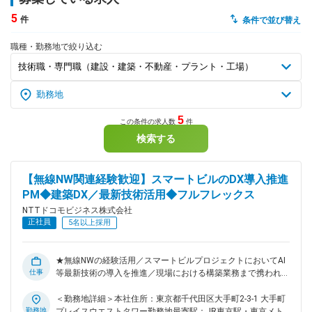
5
件
条件で並び替え
dodaチャットサポート
対応時間：10:00～22:00(日曜・年末年始を除く)
職種・勤務地で絞り込む
自動案内は24時間365日対応
転職の「モヤモヤ」、一人で悩まず
気軽に相談してみませんか？
dodaの使い方は？
今の仕事を続けるべき？
5
この条件の求人数
件
検索する
ヘルプ
サイトマップ
【無線NW関連経験歓迎】スマートビルのDX導入推進
PM◆建築DX／最新技術活用◆フルフレックス
NTTドコモビジネス株式会社
正社員
5名以上採用
★無線NWの経験活用／スマートビルプロジェクトにおいてAI
仕事
等最新技術の導入を推進／現場における構築業務まで携われる
／リモート勤務可×フルフレックス制度★ ■MISSION 都市部を
中心に再開発や新規開発は今後も多数計画されており、建築業
＜勤務地詳細＞本社住所：東京都千代田区大手町2-3-1 大手町
界は堅調な成長を続けています。 NTTにおいても、20年以上
勤務地
プレイスウエストタワー勤務地最寄駅：JR東京駅・東京メト