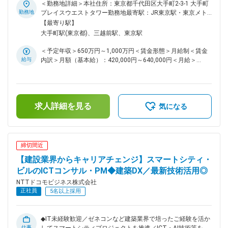
なる成長のため、共に志をもってご活躍頂ける方を募集致しま
＜勤務地詳細＞本社住所：東京都千代田区大手町2-3-1 大手町
建設工事の施工管理を行っている組織です。また組織内の安全
す。 【概要】 アリーナ/スタジアム、オフィス、商業、ホテル
勤務地
プレイスウエストタワー勤務地最寄駅：JR東京駅・東京メト
管理および、建業法対応支援、施工管理技術者育成を行いま
や、それらの複合施設や街区全体へ、先進的なスマートソリュ
ロ大手町駅受動喫煙対策：屋内全面禁煙変更の範囲：会社の定
【最寄り駅】
す。 ＜体制＞ 担当部長1名、担当課長6名、シニアテクニカル
ーションの導入をはじめ、データ利活用基盤も含めた最先端の
める事業所（リモートワーク含む）
大手町駅(東京都)、三越前駅、東京駅
マネージャー1名、主査9名、担当39名 変更の範囲：会社の定
ICTの企画・提案・設計・構築を行います。 【詳細】 ・提案
める業務
コンサル業務 ・プロジェクトマネジメント業務 ・現場代理人
＜予定年収＞650万円～1,000万円＜賃金形態＞月給制＜賃金
業務 ・ICT設備の設計、構築業務 ・施工管理、安全管理、品
給与
内訳＞月額（基本給）：420,000円～640,000円＜月給＞
質管理業務 ・導入後の維持運用・改善対応業務 ■募集ポスト
420,000円～640,000円＜昇給有無＞有＜残業手当＞有＜給与
の魅力 先進的な街区開発/都市開発は、複合施設やホテル、ス
補足＞個別の能力・経験を考慮の上決定賃金はあくまでも目安
タジアム/アリーナ等、自分たちの造り上げたものが目に見え
の金額であり、選考を通じて上下する可能性があります。月給
る形で世の中に残り、人々の喜びや熱狂を生み出すことにも繋
(月額)は固定手当を含めた表記です。
がる非常にやりがいのあるビジネスです！ また、1つの物件で
求人詳細を見る
気になる
も数十億円規模となる非常に大規模なビジネスです。デベロッ
パーやゼネコン、施工協力会社やメーカーに至るまで、非常に
多くのステークホルダーとパートナーシップを組んで多岐に渡
る経験を積むことが出来ます。 ■配属組織_紹介 私たちの職場
締切間近
は都市開発とスマートテクノロジーの融合により、持続可能で
【建設業界からキャリアチェンジ】スマートシティ・
心豊かな未来都市を創造し、地域社会とそこに暮らす人々の可
能性を最大限に引き出していくことに挑戦しています。チーム
ビルのICTコンサル・PM◆建築DX／最新技術活用◎
ワークよく、コミュニケーションよく風通しのよい職場ですの
NTTドコモビジネス株式会社
で、一緒に仕事を楽しみながら共に成長していきましょう！
正社員
5名以上採用
変更の範囲：会社の定める業務
◆IT未経験歓迎／ゼネコンなど建築業界で培ったご経験を活か
仕事