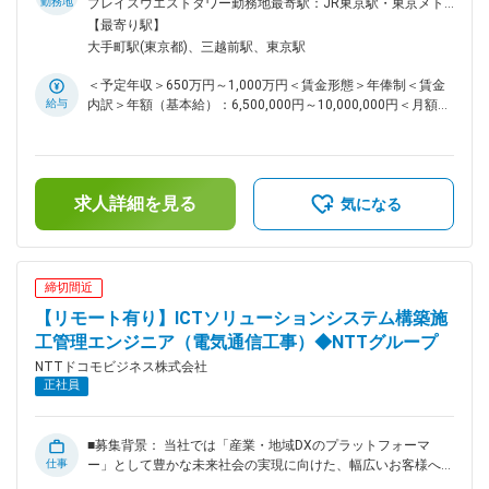
務
リア拡大における、高度なコンサルティングとシステム構築全
勤務地
プレイスウエストタワー勤務地最寄駅：JR東京駅・東京メト
体の施工管理計画および、工程管理、品質管理、安全管理の実
ロ大手町駅受動喫煙対策：屋内全面禁煙変更の範囲：会社の定
【最寄り駅】
施をお任せします。 ■業務詳細： アミューズメントテーマパ
める事業所（リモートワーク含む）
大手町駅(東京都)、三越前駅、東京駅
ークのお客様に対して、 1）施工管理計画に基づくお客様や関
連する建設会社、下請負会社との要件確認、工程調整 ・工事
＜予定年収＞650万円～1,000万円＜賃金形態＞年俸制＜賃金
全体の施工管理計画策定 ・お客様関連会社（ゼネコン、サブ
給与
内訳＞年額（基本給）：6,500,000円～10,000,000円＜月額＞
コンやビル管理会社）などとの施工に関わる要件確認、調整対
541,666円～833,333円（12分割）＜昇給有無＞有＜残業手当
応 2）現場における工程会議参加、工事立ち合い ・現場にお
＞有＜給与補足＞※上記は目安であり、個別の能力・経験を考
けるお客様関連会社（ゼネコン、サブコンなど）主催の工程会
慮の上決定いたします。■賞与：年1回賃金はあくまでも目安
議への参加 ・現場における工事立ち合い（巡回、指導、出来
の金額であり、選考を通じて上下する可能性があります。月給
高確認）、受入検査（合否判定、是正） 3）施工全般の工程管
求人詳細を見る
(月額)は固定手当を含めた表記です。
気になる
理による課題把握、適切な管理・指導 ・監理技術者又は主任
技術者として専門知識を活用した工程管理。建業法など関連法
規に則った書類作成 等 ■身につくスキル・やりがい： ・最
新技術を活用した提案が豊富にあり、常に先端技術に触れるこ
締切間近
とができます。 ・公共性の高いプロジェクトでのサービス提
【リモート有り】ICTソリューションシステム構築施
供を通じて、社会貢献できます。 ・大企業のお客様へのサー
ビス提供、大規模プロジェクトへ参画を通じて、自身の成長を
工管理エンジニア（電気通信工事）◆NTTグループ
実感できます。 特に、プロジェクト完成後、やったもので
NTTドコモビジネス株式会社
ないと味わえない達成感を感じることができます。 ・施工管
正社員
理に関するスキルだけではなく、プロジェクトマネジメント
力、リーダーシップを身に着けることが出来ます。 ■配属組織
について： 当社の重要なお客様を対応するチームです。 NW
■募集背景： 当社では「産業・地域DXのプラットフォーマ
を中心とした提案構築が主な業務ですが、お客様は新しいもの
仕事
ー」として豊かな未来社会の実現に向けた、幅広いお客様へ
を常に求められており、NW以外のソリューション提供にも取
ICTソリューションの提案・構築を進めており、Smart City/都