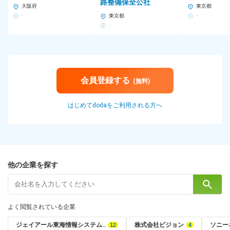
路整備保全公社
大阪府
東京都
-
東京都
-
-
会員登録する
(無料)
はじめてdodaをご利用される方へ
他の企業を探す
よく閲覧されている企業
ジェイアール東海情報システム‥
株式会社ビジョン
ソニー