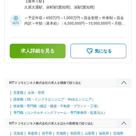
リバリを担っています。 ■業務内容 大企業を中心としたお客
所あり＜勤務地詳細2＞東海支社(フルリモート)住所：愛知県
【最寄り駅】
様のICT環境提案および構築業務におけるプロジェクトマネジ
受動喫煙対策：屋内全面禁煙変更の範囲：会社の定める事業所
久屋大通駅、栄町駅(愛知県)、栄駅(愛知県)
メント業務に従事いただきます。 ■業務事例 ・企業ICT特にセ
（リモートワーク含む）
キュリティ／ゼロトラストのテーマについて、コンサルティン
＜予定年収＞650万円～1,000万円＜賃金形態＞年俸制＜賃金
グ・プリセールスなどの手法を駆使し、案件獲得・市場シェア
給与
内訳＞年額（基本給）：6,500,000円～10,000,000円＜月額＞
を拡大 ・企業ICT特にセキュリティ／ゼロトラストのテーマに
541,666円～833,333円（12分割）＜昇給有無＞有＜残業手当
ついて、受注後、高い品質で構築を担い確実な収益に繋げると
＞有＜給与補足＞※年俸額は個別の能力・経験を考慮の上決定
ともに、顧客から長期的な信頼を勝ち取り、持続可能なビジネ
※想定年収には残業手当は含んで記載■賞与：年1回賃金はあく
スモデルを構築 ・セキュリティ／ゼロトラストモデル（東海
までも目安の金額であり、選考を通じて上下する可能性があり
市場向け廉価版SASEなど）に関する施策を推進する。なお、
求人詳細を見る
ます。月給(月額)は固定手当を含めた表記です。
気になる
モデルを構成するコンポーネント（商材など）の更改も市場に
合わせて積極的に行うとともに、提案・構築体制、およびプロ
セス改善、パートナー戦略、サービス戦略など検討 ・企業ICT
特にセキュリティ／ゼロトラストビジネス拡大を視野に入れた
次世代の人財育成を推進 ■働き方 国内であれば全国どこでも
居住OK。在宅勤務での業務がメインとなります。 顧客対応に
NTTドコモビジネス株式会社の求人を職種で絞り込む
より週に1回は東海支社へ出勤いただく必要があります。 ■組
営業職
企画・管理
織紹介： 東海支社は東海エリアにおいて大企業から中小企業
まで全てのお客さまにワンストップで対応し、モバイル・クラ
技術職（SE・インフラエンジニア・Webエンジニア）
ウドファーストによる社会・産業DXのリーディングカンパニ
技術職・専門職（建設・建築・不動産・プラント・工場）
ーをめざしております。その中でソリューションサービス部門
専門職（コンサルティングファーム・専門事務所・監査法人）
は東海エリア企業のデジタル変革をサポートし、事業DXと企
業内DXの両面におけるソリューションを提供しています。 ・
NTTドコモビジネス株式会社の求人をほかの勤務地で絞り込む
事業DX：顧客接点変革・顧客体験向上、ビジネス変革・サプ
ライチェーンマネジメント変革 ・企業内DX：産業プロセス変
北海道
青森県
岩手県
宮城県
秋田県
山形県
福島県
茨城県