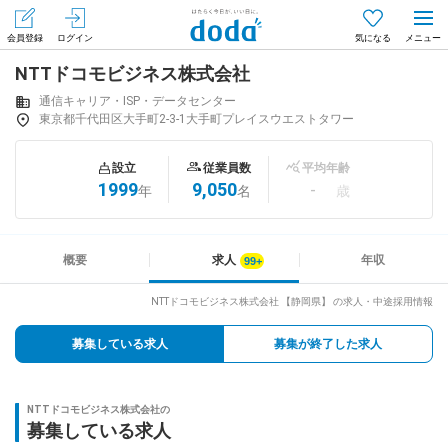
会員登録
ログイン
気になる
NTTドコモビジネス株式会社
メニュー
会員登録（無料）
ログイン
通信キャリア・ISP・データセンター
東京都千代田区大手町2-3-1大手町プレイスウエストタワー
はじめてdodaをご利用される方へ
設立
従業員数
平均年齢
1999
9,050
-
年
名
歳
求人を探す
求人を紹介してもらう
概要
求人
年収
NTTドコモビジネス株式会社 【静岡県】 の求人・中途採用情報
知りたい・聞きたい
募集している求人
募集が終了した求人
イベント
NTTドコモビジネス株式会社の
専門サイト
募集している求人