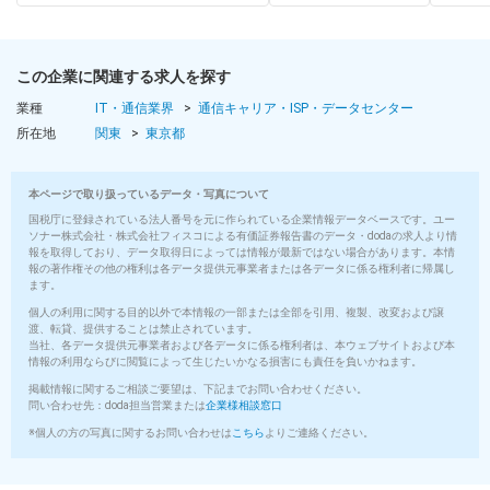
この企業に関連する求人を探す
業種
IT・通信業界
通信キャリア・ISP・データセンター
所在地
関東
東京都
本ページで取り扱っているデータ・写真について
国税庁に登録されている法人番号を元に作られている企業情報データベースです。ユー
ソナー株式会社・株式会社フィスコによる有価証券報告書のデータ・dodaの求人より情
報を取得しており、データ取得日によっては情報が最新ではない場合があります。本情
報の著作権その他の権利は各データ提供元事業者または各データに係る権利者に帰属し
ます。
個人の利用に関する目的以外で本情報の一部または全部を引用、複製、改変および譲
渡、転貸、提供することは禁止されています。
当社、各データ提供元事業者および各データに係る権利者は、本ウェブサイトおよび本
情報の利用ならびに閲覧によって生じたいかなる損害にも責任を負いかねます。
掲載情報に関するご相談ご要望は、下記までお問い合わせください。
問い合わせ先：doda担当営業または
企業様相談窓口
※個人の方の写真に関するお問い合わせは
こちら
よりご連絡ください。