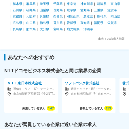
革・働き方改革・ES向上、サイバーレジリエンス強化等 上記
栃木県
群馬県
埼玉県
千葉県
東京都
神奈川県
新潟県
富山県
の分野について、戦略ソリューションのモデル化・コンポーネ
石川県
福井県
山梨県
長野県
岐阜県
愛知県
三重県
滋賀県
ント化に取組み、また先進技術の活用によって東海エリアの各
種課題解決、社会変革に取り組んでいます。 変更の範囲：会
京都府
大阪府
兵庫県
奈良県
和歌山県
鳥取県
島根県
岡山県
社の定める業務
広島県
山口県
徳島県
香川県
愛媛県
高知県
福岡県
佐賀県
長崎県
熊本県
大分県
宮崎県
鹿児島県
沖縄県
出典：doda求人情報
あなたへのおすすめ
NTTドコモビジネス株式会社と同じ業界の企業
ＮＴＴ東日本株式会社
ソフトバンク株式会社
株式
通信キャリア・ISP・データセンター
通信キャリア・ISP・データセンター
東京都新宿区西新宿3-19-2NTT東日本本社ビル
東京都港区海岸1-7-1東京ポートシティ竹芝オフィスタワー
募集している求人
147
募集している求人
273
あなたが閲覧している企業に近い企業の求人