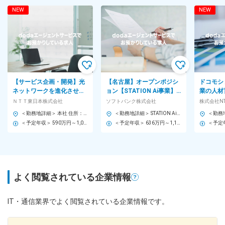
NEW
NEW
【サービス企画・開発】光
【名古屋】オープンポジシ
ドコモシ
ネットワークを進化させる
ョン【STATION Ai事業】
業の人材
新サービスの企画・開発・
日本最大級・オープンイノ
行支援◆
ＮＴＴ東日本株式会社
ソフトバンク株式会社
株式会社N
運用＜G4031＞
ベーション拠点【K】
SEB003
＜勤務地詳細＞ 本社 住所：東京都新宿区西新宿3-19-2 NTT東日本本社ビル 勤務地最寄駅：京王新線／初台駅 受動喫煙対策：屋内全面禁煙 変更の範囲：会社の定める事業所（リモートワーク含む）
＜勤務地詳細＞ STATION Ai株式会社 住所：愛知県名古屋市昭和区鶴舞1丁目2番32号 勤務地最寄駅：JR線／鶴舞駅 受動喫煙対策：屋内全面禁煙 変更の範囲：本社および国内外の支社、営業所、グループ内外の出向先事業所（テレワークを行う場所を含む）
＜予定年収＞ 590万円～1,040万円 ＜賃金形態＞ 月給制 ＜賃金内訳＞ 月額（基本給）：300,000円～520,000円 ＜月給＞ 300,000円～520,000円 ＜昇給有無＞ 有 ＜残業手当＞ 有 ＜給与補足＞ ※過去の経験や保有スキル等により提示額は異なります。 ※時間外手当（残業時間に応じて支給）含む ※住宅手当含まず ※子育て手当含まず 賃金はあくまでも目安の金額であり、選考を通じて上下する可能性があります。 月給(月額)は固定手当を含めた表記です。
＜予定年収＞ 636万円～1,159万円 ＜賃金形態＞ 月給制 ＜賃金内訳＞ 月額（基本給）：296,000円～545,000円 その他固定手当/月：4,000円 ＜月給＞ 300,000円～549,000円 ＜昇給有無＞ 有 ＜残業手当＞ 有 ＜給与補足＞ ※上記「その他固定手当」は「WorkStyle支援金」として支給 ※上記月給とは別途等級により自己成長支援金[10,000円]あり ※賞与、特別加算賞与は会社業績、個人別評価に応じて変動します 賃金はあくまでも目安の金額であり、選考を通じて上下する可能性があります。 月給(月額)は固定手当を含めた表記です。
よく閲覧されている企業情報
IT・通信業界でよく閲覧されている企業情報です。