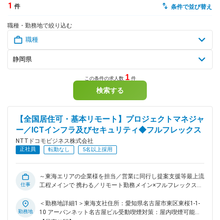
1
件
条件で並び替え
dodaチャットサポート
職種・勤務地で絞り込む
対応時間：10:00～22:00(日曜・年末年始を除く)
自動案内は24時間365日対応
転職の「モヤモヤ」、一人で悩まず
気軽に相談してみませんか？
dodaの使い方は？
今の仕事を続けるべき？
1
この条件の求人数
件
検索する
ヘルプ
サイトマップ
【全国居住可・基本リモート】プロジェクトマネジャ
ー／ICTインフラ及びセキュリティ◆フルフレックス
NTTドコモビジネス株式会社
正社員
転勤なし
5名以上採用
～東海エリアの企業様を担当／営業に同行し提案支援等最上流
仕事
工程メインで 携わる／リモート勤務メイン×フルフレックス／
週に1回東海支社へ出張～ ■MISSION 私たちは東海支社の中の
ソリューションサービス部門となります。 東海支社営業部隊
＜勤務地詳細1＞東海支社住所：愛知県名古屋市東区東桜1-1-
の提案等支援したり、顧客にサービスを使ってもらうためのデ
勤務地
10 アーバンネット名古屋ビル受動喫煙対策：屋内喫煙可能場