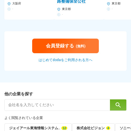
路整備保全公社
大阪府
東京都
-
東京都
-
-
会員登録する
(無料)
はじめてdodaをご利用される方へ
他の企業を探す
よく閲覧されている企業
ジェイアール東海情報システム‥
株式会社ビジョン
ソニー