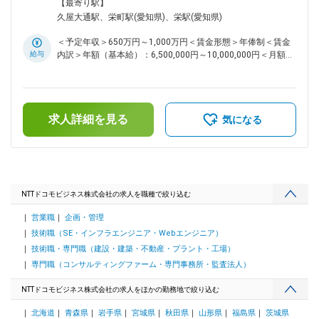
リバリを担っています。 ■業務内容 大企業を中心としたお客
所あり＜勤務地詳細2＞東海支社(フルリモート)住所：愛知県
【最寄り駅】
様のICT環境提案および構築業務におけるプロジェクトマネジ
受動喫煙対策：屋内全面禁煙変更の範囲：会社の定める事業所
久屋大通駅、栄町駅(愛知県)、栄駅(愛知県)
メント業務に従事いただきます。 ■業務事例 ・企業ICT特にセ
（リモートワーク含む）
キュリティ／ゼロトラストのテーマについて、コンサルティン
＜予定年収＞650万円～1,000万円＜賃金形態＞年俸制＜賃金
グ・プリセールスなどの手法を駆使し、案件獲得・市場シェア
給与
内訳＞年額（基本給）：6,500,000円～10,000,000円＜月額＞
を拡大 ・企業ICT特にセキュリティ／ゼロトラストのテーマに
541,666円～833,333円（12分割）＜昇給有無＞有＜残業手当
ついて、受注後、高い品質で構築を担い確実な収益に繋げると
＞有＜給与補足＞※年俸額は個別の能力・経験を考慮の上決定
ともに、顧客から長期的な信頼を勝ち取り、持続可能なビジネ
※想定年収には残業手当は含んで記載■賞与：年1回賃金はあく
スモデルを構築 ・セキュリティ／ゼロトラストモデル（東海
までも目安の金額であり、選考を通じて上下する可能性があり
市場向け廉価版SASEなど）に関する施策を推進する。なお、
求人詳細を見る
ます。月給(月額)は固定手当を含めた表記です。
気になる
モデルを構成するコンポーネント（商材など）の更改も市場に
合わせて積極的に行うとともに、提案・構築体制、およびプロ
セス改善、パートナー戦略、サービス戦略など検討 ・企業ICT
特にセキュリティ／ゼロトラストビジネス拡大を視野に入れた
次世代の人財育成を推進 ■働き方 国内であれば全国どこでも
居住OK。在宅勤務での業務がメインとなります。 顧客対応に
NTTドコモビジネス株式会社の求人を職種で絞り込む
より週に1回は東海支社へ出勤いただく必要があります。 ■組
営業職
企画・管理
織紹介： 東海支社は東海エリアにおいて大企業から中小企業
まで全てのお客さまにワンストップで対応し、モバイル・クラ
技術職（SE・インフラエンジニア・Webエンジニア）
ウドファーストによる社会・産業DXのリーディングカンパニ
技術職・専門職（建設・建築・不動産・プラント・工場）
ーをめざしております。その中でソリューションサービス部門
専門職（コンサルティングファーム・専門事務所・監査法人）
は東海エリア企業のデジタル変革をサポートし、事業DXと企
業内DXの両面におけるソリューションを提供しています。 ・
NTTドコモビジネス株式会社の求人をほかの勤務地で絞り込む
事業DX：顧客接点変革・顧客体験向上、ビジネス変革・サプ
ライチェーンマネジメント変革 ・企業内DX：産業プロセス変
北海道
青森県
岩手県
宮城県
秋田県
山形県
福島県
茨城県