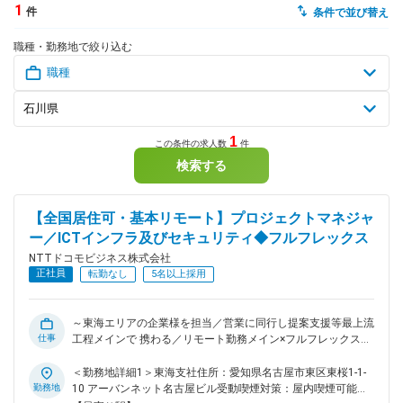
1
件
条件で並び替え
dodaチャットサポート
職種・勤務地で絞り込む
対応時間：10:00～22:00(日曜・年末年始を除く)
自動案内は24時間365日対応
転職の「モヤモヤ」、一人で悩まず
気軽に相談してみませんか？
dodaの使い方は？
今の仕事を続けるべき？
1
この条件の求人数
件
検索する
ヘルプ
サイトマップ
【全国居住可・基本リモート】プロジェクトマネジャ
ー／ICTインフラ及びセキュリティ◆フルフレックス
NTTドコモビジネス株式会社
正社員
転勤なし
5名以上採用
～東海エリアの企業様を担当／営業に同行し提案支援等最上流
仕事
工程メインで 携わる／リモート勤務メイン×フルフレックス／
週に1回東海支社へ出張～ ■MISSION 私たちは東海支社の中の
ソリューションサービス部門となります。 東海支社営業部隊
＜勤務地詳細1＞東海支社住所：愛知県名古屋市東区東桜1-1-
の提案等支援したり、顧客にサービスを使ってもらうためのデ
勤務地
10 アーバンネット名古屋ビル受動喫煙対策：屋内喫煙可能場