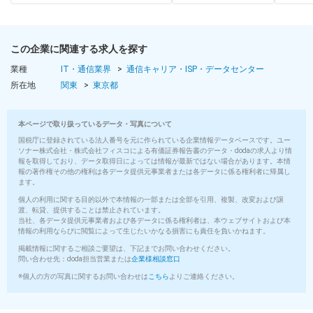
この企業に関連する求人を探す
業種
IT・通信業界
通信キャリア・ISP・データセンター
所在地
関東
東京都
本ページで取り扱っているデータ・写真について
国税庁に登録されている法人番号を元に作られている企業情報データベースです。ユー
ソナー株式会社・株式会社フィスコによる有価証券報告書のデータ・dodaの求人より情
報を取得しており、データ取得日によっては情報が最新ではない場合があります。本情
報の著作権その他の権利は各データ提供元事業者または各データに係る権利者に帰属し
ます。
個人の利用に関する目的以外で本情報の一部または全部を引用、複製、改変および譲
渡、転貸、提供することは禁止されています。
当社、各データ提供元事業者および各データに係る権利者は、本ウェブサイトおよび本
情報の利用ならびに閲覧によって生じたいかなる損害にも責任を負いかねます。
掲載情報に関するご相談ご要望は、下記までお問い合わせください。
問い合わせ先：doda担当営業または
企業様相談窓口
※個人の方の写真に関するお問い合わせは
こちら
よりご連絡ください。