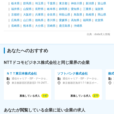
革・働き方改革・ES向上、サイバーレジリエンス強化等 上記
栃木県
群馬県
埼玉県
千葉県
東京都
神奈川県
新潟県
富山県
の分野について、戦略ソリューションのモデル化・コンポーネ
福井県
山梨県
長野県
岐阜県
静岡県
愛知県
三重県
滋賀県
ント化に取組み、また先進技術の活用によって東海エリアの各
種課題解決、社会変革に取り組んでいます。 変更の範囲：会
京都府
大阪府
兵庫県
奈良県
和歌山県
鳥取県
島根県
岡山県
社の定める業務
広島県
山口県
徳島県
香川県
愛媛県
高知県
福岡県
佐賀県
長崎県
熊本県
大分県
宮崎県
鹿児島県
沖縄県
出典：doda求人情報
あなたへのおすすめ
NTTドコモビジネス株式会社と同じ業界の企業
ＮＴＴ東日本株式会社
ソフトバンク株式会社
株式
通信キャリア・ISP・データセンター
通信キャリア・ISP・データセンター
東京都新宿区西新宿3-19-2NTT東日本本社ビル
東京都港区海岸1-7-1東京ポートシティ竹芝オフィスタワー
募集している求人
147
募集している求人
277
あなたが閲覧している企業に近い企業の求人