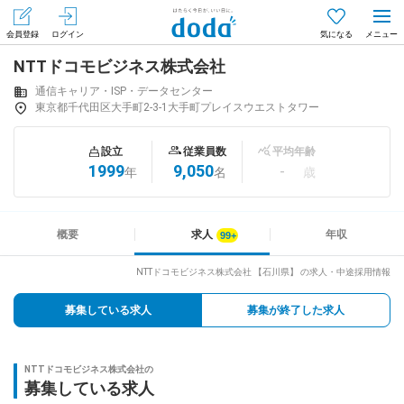
会員登録
ログイン
気になる
NTTドコモビジネス株式会社
メニュー
会員登録（無料）
ログイン
通信キャリア・ISP・データセンター
東京都千代田区大手町2-3-1大手町プレイスウエストタワー
はじめてdodaをご利用される方へ
設立
従業員数
平均年齢
1999
9,050
-
年
名
歳
求人を探す
求人を紹介してもらう
概要
求人
年収
NTTドコモビジネス株式会社 【石川県】 の求人・中途採用情報
知りたい・聞きたい
募集している求人
募集が終了した求人
イベント
NTTドコモビジネス株式会社の
専門サイト
募集している求人