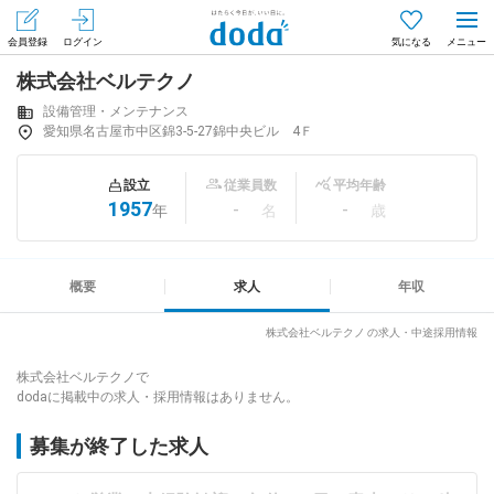
会員登録
ログイン
気になる
株式会社ベルテクノ
メニュー
会員登録（無料）
ログイン
設備管理・メンテナンス
愛知県名古屋市中区錦3-5-27錦中央ビル 4Ｆ
はじめてdodaをご利用される方へ
設立
従業員数
平均年齢
1957
-
-
年
名
歳
求人を探す
求人を紹介してもらう
概要
求人
年収
株式会社ベルテクノ の求人・中途採用情報
知りたい・聞きたい
株式会社ベルテクノで
dodaに掲載中の求人・採用情報はありません。
イベント
募集が終了した求人
専門サイト