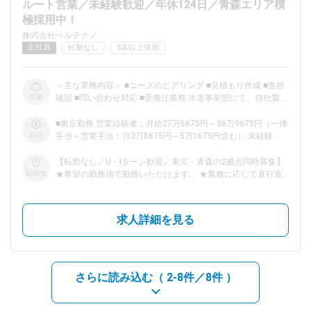
ルート営業／未経験歓迎／年休124日／青森エリア積
極採用中！
dodaチャットサポート
株式会社ベルテクノ
対応時間：10:00～22:00(日曜・年末年始を除く)
正社員
転勤なし
5名以上採用
自動案内は24時間365日対応
転職の「モヤモヤ」、一人で悩まず
気軽に相談してみませんか？
＜主な業務内容＞ ■ニーズのヒアリング ■見積もり作成 ■進捗
dodaの使い方は？
仕事
確認 ■問い合わせ対応 ■受発注業務 水道事業部にて、自社製品
今の仕事を続けるべき？
であるステンレスタンク（配水池・円筒形タンク等）の提案営
業を担当いただきます。 主な業務は既存取引先への定期訪問
■東京勤務 営業経験者：月給27万6675円～36万9675円（一律
（2～3カ月に1回）によるニーズ把握、見積作成、社内設計チ
給与
手当＋営業手当：月3万8675円～5万1675円含む） 未経験
ームとの仕様調整、受注後の施工調整・進捗確認まで一貫対応
者：月給24万1800円～35万8050円（一律手当＋営業手当：月
です。 基本仕様は決まっているため、現場条件に応じた細部
ヘルプ
3万3800円～5万50円含む） ■青森勤務 営業経験者：月給26万
サイトマップ
【転勤なし／U・Iターン歓迎／東京・青森の2拠点同時募集】
カスタマイズの提案力が求められます。 担当エリアは概ね2県
2725円～35万5725円（一律手当＋営業手当：月3万6725円～
勤務地
★希望の勤務地で勤務いただけます。 ★業務に応じて直行直
程度で、訪問計画は個人裁量で調整可能です。 ＼ここがポイ
4万9725円含む） 未経験者：月給22万7850円～34万4100円
帰OK／定期的に出張も発生します。 ★青森勤務を積極採用
ント！／ ◎大きな案件を動かすやりがい 当社の営業は単発の
（一律手当＋営業手当：月3万1850円～4万8100円含む） ※ス
中！ ■東京支店 東京都千代田区神田神保町2-17 神田神保町
販売ではなく、設計から施工まで関わるプロジェクト型の営業
キル・経験・能力を考慮して決定します。 ※一律手当には住宅
ビル7階 ■ベルテクノプラント工業 青森工場内 青森県上北郡七
求人詳細を見る
です。 案件によっては受注から完了まで数年～10年単位、数
手当と地域手当（東京勤務：月1万4000円、青森勤務：月
戸町字菩提木56-16
億～十億円規模の案件を担当します。 その過程で顧客調整や
2000円）を含みます。 ※営業手当を20時間分の固定残業代と
関係者管理、提案設計の経験を積み、プロジェクト推進力やマ
して支給。超過分は別途追加で支給します。
ネジメント力が身につきます。経験を重ねることで社内評価や
キャリアアップにもつながる環境です。 ◎スケジュールは自
さらに読み込む（
2-8件／8件
）
分次第 訪問エリアや日程の組立は個人に一任しており、直行
直帰が基本です。 例えば「平日は午前中に顧客2社を訪問し、
午後は社内で見積作成、週末前は書類処理」といった柔軟な働