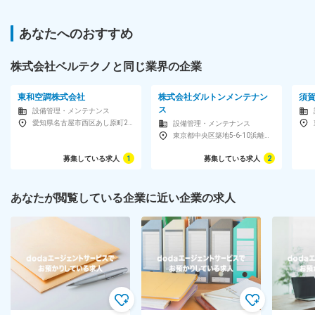
あなたへのおすすめ
株式会社ベルテクノと同じ業界の企業
東和空調株式会社
株式会社ダルトンメンテナン
須
ス
設備管理・メンテナンス
愛知県名古屋市西区あし原町270
設備管理・メンテナンス
東京都中央区築地5-6-10浜離宮パークサイドプレイス15F
募集している求人
1
募集している求人
2
あなたが閲覧している企業に近い企業の求人