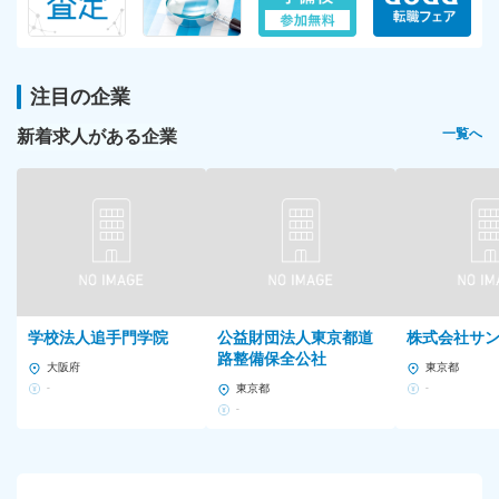
注目の企業
新着求人がある企業
一覧へ
学校法人追手門学院
公益財団法人東京都道
株式会社サ
路整備保全公社
大阪府
東京都
-
東京都
-
-