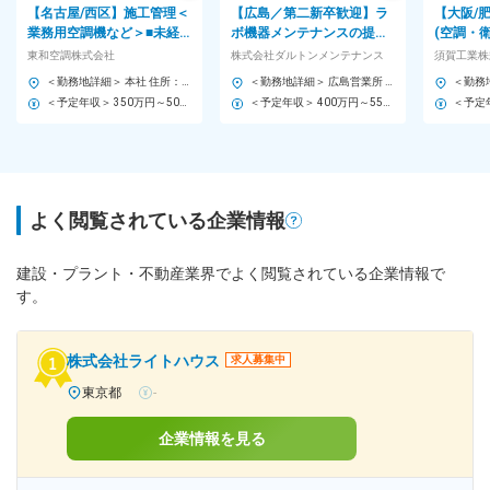
【名古屋/西区】施工管理＜
【広島／第二新卒歓迎】ラ
【大阪/
業務用空調機など＞■未経
ボ機器メンテナンスの提案
(空調・
験歓迎■日祝休/残業平均20
営業 ◆リモート／年休126
ト大阪や
東和空調株式会社
株式会社ダルトンメンテナンス
須賀工業株
時間/諸手当充実
日／イトーキグループ
の施工実
＜勤務地詳細＞ 本社 住所：愛知県名古屋市西区あし原町270 受動喫煙対策：屋内全面禁煙
＜勤務地詳細＞ 広島営業所 住所：広島県広島市南区的場町1丁目2番21号 広島第一生命OSビル12階 勤務地最寄駅：各線／広島駅 受動喫煙対策：屋内全面禁煙 変更の範囲：会社の定める事業所（リモートワーク含む）
＜予定年収＞ 350万円～500万円 ＜賃金形態＞ 月給制 ＜賃金内訳＞ 月額（基本給）：200,000円～250,000円 その他固定手当/月：4,500円 ＜月給＞ 204,500円～254,500円 ＜昇給有無＞ 有 ＜残業手当＞ 有 ＜給与補足＞ ※経験者の方は前職給与など参考に別途相談させていただきます。 ※残業、賞与などを含めた参考年収となります。 ■賞与：年２回(7月・12月) ※昨年度実績：4.2ヶ月分 ■昇給：年1回(4月) ■その他固定手当内訳：食事手当：月額4,500円 ※その他、諸手当が充実/福利厚生欄参照 賃金はあくまでも目安の金額であり、選考を通じて上下する可能性があります。 月給(月額)は固定手当を含めた表記です。
＜予定年収＞ 400万円～550万円 ＜賃金形態＞ 月給制 ＜賃金内訳＞ 月額（基本給）：240,000円～336,000円 その他固定手当/月：14,000円～22,000円 ＜月給＞ 254,000円～358,000円 ＜昇給有無＞ 有 ＜残業手当＞ 有 ＜給与補足＞ ※年齢・経験を考慮し、同社規程により決定 ■昇給モデル：入社3年後12～15％アップ／5年後18～25％アップ※条件により変動 ■賞与：年2回※前年度実績5カ月（通常賞与4.2カ月＋業績賞与0.8カ月） ＜年収モデル＞ 年収600万円／30代前半／5年目 年収500万円／20代後半／3年目 賃金はあくまでも目安の金額であり、選考を通じて上下する可能性があります。 月給(月額)は固定手当を含めた表記です。
よく閲覧されている企業情報
建設・プラント・不動産業界でよく閲覧されている企業情報で
す。
株式会社ライトハウス
求人募集中
東京都
-
企業情報を見る