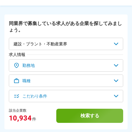
き方が可能です。時差出勤（8:00～9:30選択可）や出張調整も
活用でき、育児や趣味とも両立しやすい環境です。出社は週1
回程度で、無駄な移動を減らして生産性を高められます。 ◎
飛び込み・テレアポ・ノルマなし（既存顧客中心の営業） 当
同業界で募集している求人がある企業を探してみまし
社の案件は主に官公庁や設計コンサル、工事業者との長期的な
ょう。
取引から生まれるため、新規の飛び込みや電話営業は基本的に
不要です。既存顧客への定期訪問や要望の把握、社内の設計・
施工部門との連携を通じて受注につなげるスタイルです。公共
建設・プラント・不動産業界
工事の流れに沿った活動が中心のため、短期的なノルマに追わ
れず着実に成果を積めます。
求人情報
勤務地
職種
こだわり条件
該当企業数
検索する
10,934
件