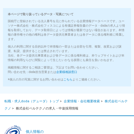
本ページで取り扱っているデータ・写真について
国税庁に登録されている法人番号を元に作られている企業情報データベースです。ユー
ソナー株式会社・株式会社フィスコによる有価証券報告書のデータ・dodaの求人より情
報を取得しており、データ取得日によっては情報が最新ではない場合があります。本情
報の著作権その他の権利は各データ提供元事業者または各データに係る権利者に帰属し
ます。
個人の利用に関する目的以外で本情報の一部または全部を引用、複製、改変および譲
渡、転貸、提供することは禁止されています。
当社、各データ提供元事業者および各データに係る権利者は、本ウェブサイトおよび本
情報の利用ならびに閲覧によって生じたいかなる損害にも責任を負いかねます。
掲載情報に関するご相談ご要望は、下記までお問い合わせください。
問い合わせ先：doda担当営業または
企業様相談窓口
※個人の方の写真に関するお問い合わせは
こちら
よりご連絡ください。
転職・求人doda（デューダ）トップ
>
企業情報・会社概要検索
>
株式会社ベルテ
クノ
>
株式会社ベルテクノの求人・中途採用情報
個人情報の