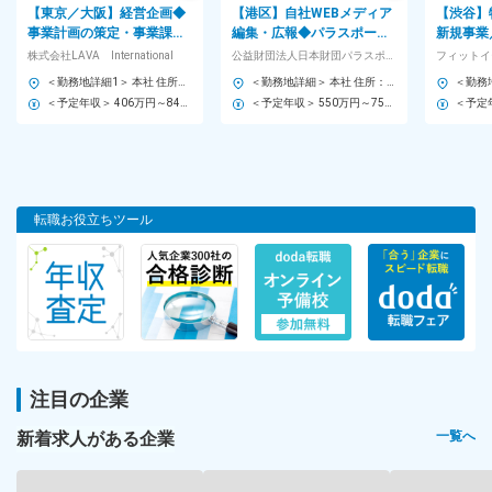
【東京／大阪】経営企画◆
【港区】自社WEBメディア
【渋谷】
事業計画の策定・事業課題
編集・広報◆パラスポーツ
新規事業
の発見と改善提案など◆ヨ
発信で社会貢献性◎企画～
休／東証
株式会社LAVA International
公益財団法人日本財団パラスポーツサポートセンター
フィットイ
ガスタジオなど展開企業
運用まで◆裁量大◆実働7h
拡大中フ
＜勤務地詳細1＞ 本社 住所：東京都港区北青山1-2-3 青山ビル9F 勤務地最寄駅：東京メトロ各線／都営大江戸線／青山一丁目駅 受動喫煙対策：屋内全面禁煙 ＜勤務地詳細2＞ 大阪 住所：大阪府大阪市北区梅田2-4-9 ブリーゼタワー3階 受動喫煙対策：屋内全面禁煙 変更の範囲：会社の定める事業所（リモートワーク含む）
＜勤務地詳細＞ 本社 住所：東京都港区赤坂1-2-2 日本財団ビル4F 勤務地最寄駅：東京メトロ 南北線・銀座線／溜池山王駅 受動喫煙対策：屋内全面禁煙 変更の範囲：会社の定める事業所
＜予定年収＞ 406万円～840万円 ＜賃金形態＞ 月給制 ＜賃金内訳＞ 月額（基本給）：230,000円～524,025円 固定残業手当/月：60,000円～75,975円（固定残業時間30時間0分/月） 超過した時間外労働の残業手当は追加支給 ＜月給＞ 290,000円～600,000円（一律手当を含む） ＜昇給有無＞ 有 ＜残業手当＞ 有 ＜給与補足＞ ※経験・能力を考慮のうえ、当社規定により決定します。 ※想定年収には、業績賞与（月給1ヶ月～2ヶ月）を含みます。 ■昇給：年1回（6月） ■賞与：年1回※業績に応じた支給あり ■評価：年1回 賃金はあくまでも目安の金額であり、選考を通じて上下する可能性があります。 月給(月額)は固定手当を含めた表記です。
＜予定年収＞ 550万円～750万円 ＜賃金形態＞ 月給制 賃金締切日は毎月末日、支払日は当月16日（休日の場合は前日）。 ＜賃金内訳＞ 月額（基本給）：260,000円～360,000円 ＜月給＞ 260,000円～360,000円 ＜昇給有無＞ 有 ＜残業手当＞ 有 ＜給与補足＞ 年齢、業務経験などを考慮し規程により決定。残業代含む。賞与有（昨年度標準評価で6ヶ月分）。 賃金はあくまでも目安の金額であり、選考を通じて上下する可能性があります。 月給(月額)は固定手当を含めた表記です。
転職お役立ちツール
注目の企業
新着求人がある企業
一覧へ