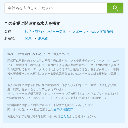
この企業に関連する求人を探す
業種
旅行・宿泊・レジャー業界
スポーツ・ヘルス関連施設
所在地
関東
東京都
本ページで取り扱っているデータ・写真について
国税庁に登録されている法人番号を元に作られている企業情報データベースです。ユー
ソナー株式会社・株式会社フィスコによる有価証券報告書のデータ・dodaの求人より情
報を取得しており、データ取得日によっては情報が最新ではない場合があります。本情
報の著作権その他の権利は各データ提供元事業者または各データに係る権利者に帰属し
ます。
個人の利用に関する目的以外で本情報の一部または全部を引用、複製、改変および譲
渡、転貸、提供することは禁止されています。
当社、各データ提供元事業者および各データに係る権利者は、本ウェブサイトおよび本
情報の利用ならびに閲覧によって生じたいかなる損害にも責任を負いかねます。
掲載情報に関するご相談ご要望は、下記までお問い合わせください。
問い合わせ先：doda担当営業または
企業様相談窓口
※個人の方の写真に関するお問い合わせは
こちら
よりご連絡ください。