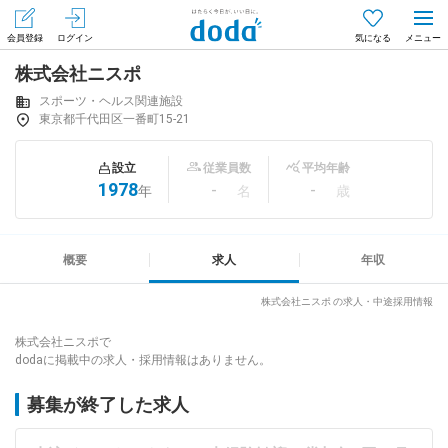
会員登録
ログイン
気になる
株式会社ニスポ
メニュー
会員登録（無料）
ログイン
スポーツ・ヘルス関連施設
東京都千代田区一番町15-21
はじめてdodaをご利用される方へ
設立
従業員数
平均年齢
1978
-
-
年
名
歳
求人を探す
求人を紹介してもらう
概要
求人
年収
株式会社ニスポ の求人・中途採用情報
知りたい・聞きたい
株式会社ニスポで
dodaに掲載中の求人・採用情報はありません。
イベント
募集が終了した求人
専門サイト