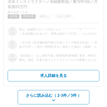
水泳インストラクター／未経験歓迎／賞与年3回／月
収例25万円
dodaチャットサポート
株式会社ニスポ
対応時間：10:00～22:00(日曜・年末年始を除く)
正社員
契約社員
転勤なし
5名以上採用
自動案内は24時間365日対応
転職の「モヤモヤ」、一人で悩まず
気軽に相談してみませんか？
実は…未経験スタートがほとんど！ ￣￣￣￣￣V￣￣￣￣￣
dodaの使い方は？
仕事
「水泳経験はあるけど、指導は初めてで不安…」 そんな方がほ
今の仕事を続けるべき？
とんどです。 実際に活躍している先輩たちも、 ITエンジニ
ア・事務・美容師など前職はバラバラ。 “はじめて”から育てる
＜正社員（全店舗転勤可能正社員／エリア限定正社員）＞ 月
前提の環境なので、 1～2年かけてじっくりレッスンに慣れて
給与
給21万円～＋賞与＋時間外手当（発生した場合） ※経験・スキ
いけばOKです。 入社後も安心のフォロー体制 ￣￣￣￣￣V￣
ル・雇用形態をもとに決定いたします。 ＜契約社員＞ 月給22
￣￣￣￣ まずは先輩のレッスンにサブ担当として入り、指導
ヘルプ
万円～＋時間外手当（発生した場合） ※契約社員の場合は賞与
サイトマップ
【転勤あり・なし選択可能／勤務地希望考慮】東京、神奈川、
の流れや声かけを学ぶところからスタート。 ＞＞研修ステッ
なし ※水泳指導経験がある場合、スキル・経験をもとに決定。
勤務地
愛知、滋賀、兵庫の各スイミングスクールでの勤務となりま
プは… ▼3カ月～6カ月 クラスを担当しますが、必ず先輩がサ
※契約社員は、勤続年数給(勤続年数により給与に反映されま
す。 ※マイカー通勤可能／無料駐車場あり（東京・神奈川を除
ポートします！ ▼1年目 研修を通してコーチとしての基礎を
す。)
く） ※東京、愛知、兵庫は請負先にて勤務 【東京】 ・三菱養
習得 ▼2年目以降 イベント企画や後輩指導にもチャレンジ ※配
和スポーツスクール 巣鴨スポーツセンター（豊島区） 【神奈
求人詳細を見る
属先やスキルに応じて、研修内容を調整する場合があります。
川】 ・ニスポ・スイムクラブ元住吉（川崎市） 【愛知】 ・名
お任せする業務は ￣￣￣￣￣V￣￣￣￣￣ ◆レッスン指導 ◆入
鉄スイミングスクール刈谷（刈谷市） ・名鉄スイミングスク
会受付・フロント対応（配属店舗によって異なる） ◆イベント
ール半田（半田市） ・名鉄スイミングスクール岩倉（岩倉
企画 （短期教室／夏祭り／サマーキャンプ／クリスマス会な
市） ・名鉄スイミングスクール春日井（春日井市） 【滋賀】
ど） ◆進級管理 ◆配布物作成などの事務業務 ※事務作業は業務
・ニスポ・スイムクラブ西大津（大津市） 【兵庫】 ・小野市
さらに読み込む（
2-3件／3件
）
全体の約4割程度です ＜レッスンについて＞ ◎1コマ60分／1
総合体育館 アルゴスイミングスクール（小野市） ・姫路市
日4～5コマ担当 ◎会員様は乳幼児～80代まで幅広い年代 水慣
立総合スポーツ会館 スイミングスクール（姫路市） ・西脇
れから4泳法（クロール・背泳ぎ・平泳ぎ・バタフライ）を中