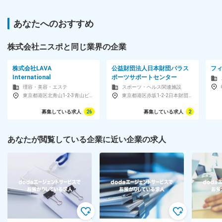
あなたへのおすすめ
株式会社ニスポと同じ業界の企業
株式会社LAVA
公益財団法人日本財団パラス
フ
International
ポーツサポートセンター
理容・美容・エステ
スポーツ・ヘルス関連施設
東京都港区北青山1-2-3青山ビル9F
東京都港区赤坂1-2-2日本財団ビル4F
募集している求人
26
募集している求人
2
あなたが閲覧している企業に近い企業の求人