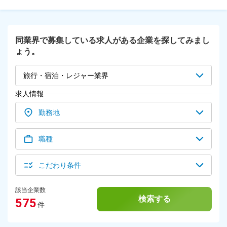
市天神池スポーツセンター 水泳教室（西脇市） ・たつの市
心に、少しずつ親子教室・ウォーキング・アクアビクスなども
立龍野体育館スイミングスクール（たつの市） ・佐用町民プ
担当します。 水泳を通して運動による充実感や達成感を味わ
ールあめんぼ 佐用スイミングスクール（佐用郡） ※受動喫煙
ってもらうため、『笑顔でほめる指導』を大切にしながら、水
対策：あり（社内および敷地内は禁煙）
泳の楽しさを伝えていきましょう！ ★レッスン中の様子は
同業界で募集している求人がある企業を探してみまし
「レッスンのポイント」欄よりご確認ください★
ょう。
旅行・宿泊・レジャー業界
求人情報
勤務地
職種
こだわり条件
該当企業数
検索する
575
件