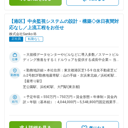
です。 ■扱うサービス 産業用ネットワーク機器（Wi-Fiアクセ
る可能性があります。月給(月額)は固定手当を含めた表記で
スポイント、スイッチ、ルータ等）、Hirschmann製品など、
す。
現場の安全基準や長期保守に対応した機器が中心です。 ■組織
構成 営業担当、SE部門、海外メーカー担当者など専門性の高
【港区】中央監視システムの設計・構築◇休日夜間対
いメンバーで構成されており、協働による提案活動を行いま
応なし／上流工程をお任せ
す。 ■業務の魅力 重工業分野の現場環境に即したネットワー
ク構築を経験できるため、現場感覚と論理的思考力が同時に磨
株式会社Sanko IB
かれます。最新技術や国際規格に触れる機会が豊富で、産業IT
正社員
転勤なし
領域で高い専門性を身につけられます。 ■教育体制 OJTや勉
強会、資格取得支援制度が充実しており、未経験領域も段階的
にキャッチアップできます。 ■就業環境 複数案件の並行管理
～大規模データセンターやビルなどに導入多数／スマートビル
が求められますが、チームでのサポート体制が整っており、柔
仕事
ディング推進をするミドルウェアを提供する成長中企業～ 当
軟な働き方が可能です。 ■想定されるキャリアパス 産業ネッ
社はビルの運営を効率化し、省エネルギーと安全性の向上を目
トワークのスペシャリスト、マネジメント、プリセールス等、
指しスマートビル化を推進しています。IoTやAIなどのデジタ
＜勤務地詳細＞本社住所：東京都港区芝1-5-9 住友不動産芝ビ
本人の志向や成長に応じて多様なキャリア形成が可能です。 ■
ル技術を活用し、建物に設置された様々な設備（空調、照明、
勤務地
ル2号館2F勤務地最寄駅：山の手線・京浜東北線／浜松町駅受
企業の特徴/魅力 産業IT領域で先端技術・国際規格を扱い、代
セキュリティなど）をネットワークでつなぎ、一元管理する
動喫煙対策：屋内全面禁煙変更の範囲：会社の定める事業所
【最寄り駅】
理店・エンドユーザー双方と長期的な信頼関係を築きながら事
「中央監視システムを」構築・提供しています。 ■担当業務：
（リモートワーク含む）
芝公園駅、浜松町駅、大門駅(東京都)
業を拡大しています。 変更の範囲：会社の定める業務
中央監視システムの設計・構築エンジニアの募集です。当社の
「中央監視システム」により、エネルギーの最適化、安定した
＜予定年収＞550万円～750万円＜賃金形態＞年俸制＜賃金内
稼働のサポート、運用コストの削減が叶うため、データセンタ
給与
訳＞年額（基本給）：4,044,000円～5,548,800円固定残業手
ーなど社会インフラ領域にも多く導入されています。 ・シス
当/月：119,500円～162,600円（固定残業時間45時間0分/
テム設計・構築および開発 ・対向試験・試運転等の現地調整
月）超過した時間外労働の残業手当は追加支給＜月額＞
対応 ・他社との通信試験もしくは共同開発 ・プロジェクト管
456,500円～625,000円（12分割）（一律手当を含む）＜昇給
理 ※ご経験のない分野については入社後にサポートします。 ■
有無＞有＜残業手当＞有＜給与補足＞予定年収はあくまでも目
導入事例 ・日本に進出する大手グローバルデータセンター建
求人詳細を見る
安の金額であり、選考を通じて上下する可能性があります。■