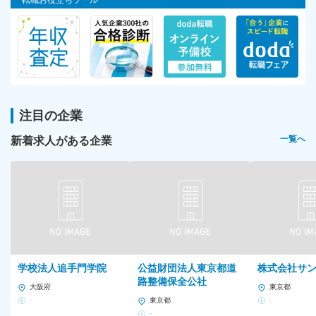
転職お役立ちツール
注目の企業
新着求人がある企業
一覧へ
学校法人追手門学院
公益財団法人東京都道
株式会社サ
路整備保全公社
大阪府
東京都
-
東京都
-
-