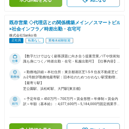
気になる
設企業 ・外資系及び国内大手ビルオーナー・ビルディングプ
賞与：業績好調の場合は支給されることがあります。賃金はあ
ロバイダー（ゼネコン／サブコン） ・その他電力会社、鉄
くまでも目安の金額であり、選考を通じて上下する可能性があ
道、信号、貸倉庫 等 ■組織構成 配属先はエンジニア、サポ
ります。月給(月額)は固定手当を含めた表記です。
ート含めて10名程度で構成されています。全員が中途入社で
既存営業 ◇代理店との関係構築メイン／スマートビル
あり、建築設備関連やITエンジニアなどの経歴を持つメンバー
×社会インフラ／時差出勤・在宅可
が多く活躍しています。 ■やりがい 当社のシステムは、設備
の稼働状況を統合管理し、エネルギー消費を最適化すること
株式会社Sanko IB
で、安定したデータセンター運営と運用コストの削減に貢献し
正社員
転勤なし
業種未経験歓迎
ています。スマートビル化の推進により未来のデジタル社会を
支える、やりがいのある仕事です。 ■システムについて
Niagara FrameworkRはLonWorks、BACnet、 Modbus、OPC
【数字だけではなく顧客課題に向き合う提案営業／ITや技術知
UA、oBIXなど標準的なオープンプロトコルに対応したビルデ
仕事
識も身につく／時差出勤・在宅・私服出勤可】 【仕事内容】
ィングオートメーションを構築するミドルウェアです。ユーザ
大手データセンターやビル向けに導入されているビルマネジメ
は、さまざまな運用データに直接アクセスし、分析し、行動す
ントシステムの法人営業をお任せします。 新規テレアポはな
＜勤務地詳細＞本社住所：東京都港区芝1-5-9 住友不動産芝ビ
ることができます。真にオープンなフレームワークである
く、既存顧客（代理店・パートナー）との関係構築と提案の深
勤務地
ル2号館2F勤務地最寄駅：旧本社のためつかわない駅受動喫煙
Niagara 4は、先進的なビジュアライゼーションやセキュリテ
耕がメインです。 具体的には、 ・代理店・顧客への製品説
対策：敷地内全面禁煙変更の範囲：会社の定める事業所
【最寄り駅】
ィ、ナビゲーションツール検索ツールなどを標準実装してお
明、見積対応、商談フォロー ・課題ヒアリング～導入に向け
芝公園駅、浜松町駅、大門駅(東京都)
り、ユーザがIoTを最大限に活用できるよう、さまざまな機能
た提案・クロージング ・問い合わせ対応や紹介経由での新規
を提供します。 変更の範囲：会社の定める業務
案件対応 ・製品理解のためのIT・システム知識のインプット
＜予定年収＞450万円～700万円＜賃金形態＞年俸制＜賃金内
【商材について】 ・当社のシステムは、設備の稼働状況を統
給与
訳＞年額（基本給）：4,077,600円～5,184,000円固定残業手
合管理し、エネルギー消費を最適化することで、安定したデー
当/月：119,500円～151,900円（固定残業時間45時間0分/
タセンター運営と運用コストの削減に貢献しています。スマー
月）超過した時間外労働の残業手当は追加支給＜月額＞
トビル化の推進により未来のデジタル社会を支える、やりがい
459,300円～583,900円（12分割）（一律手当を含む）＜昇給
のある仕事です。 ・大型商業施設の通信設備導入も担当して
有無＞有＜残業手当＞有＜給与補足＞予定年収はあくまでも目
おり、営業としての大きな達成感を感じられます。 【このポ