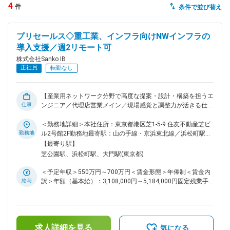
4
件
条件で並び替え
dodaチャットサポート
対応時間：10:00～22:00(日曜・年末年始を除く)
プリセールス◇重工業、インフラ向けNWインフラの
自動案内は24時間365日対応
転職の「モヤモヤ」、一人で悩まず
導入支援／週2リモート可
気軽に相談してみませんか？
株式会社Sanko IB
dodaの使い方は？
正社員
転勤なし
今の仕事を続けるべき？
【産業用ネットワーク分野で高度な提案・設計・構築を担うエ
仕事
ンジニア／代理店営業メイン／現場感覚と調整力が活きる仕
事】 ■業務概要 当社は工場や鉄道、電力、石油・ガス等の重
ヘルプ
サイトマップ
工業分野を中心に、産業用ネットワークインフラの提案・設
＜勤務地詳細＞本社住所：東京都港区芝1-5-9 住友不動産芝ビ
計・構築から導入後の保守・サポートまでを一貫して担当しま
勤務地
ル2号館2F勤務地最寄駅：山の手線・京浜東北線／浜松町駅受
す。主に代理店営業（パートナーセールス）として、販売代理
動喫煙対策：屋内全面禁煙変更の範囲：会社の定める事業所
【最寄り駅】
店や社内SE、海外メーカーと連携し、顧客課題の解決と最適
（リモートワーク含む）
芝公園駅、浜松町駅、大門駅(東京都)
なITソリューションの提供を目指します。 ■業務詳細 顧客環
境のヒアリングをもとに、要件定義、機器選定、ネットワーク
＜予定年収＞550万円～700万円＜賃金形態＞年俸制＜賃金内
設計、設計ドキュメント作成を行います。LAB環境での実機検
給与
訳＞年額（基本給）：3,108,000円～5,184,000円固定残業手
証や、現地での構築支援、機器設定、導入後の保守・サポート
当/月：91,100円～151,900円（固定残業時間45時間0分/月）
も担当。機器障害発生時には再現検証や顧客、ベンダー対応を
超過した時間外労働の残業手当は追加支給＜月額＞350,100円
行い、課題解決を支援します。また、展示会やセミナー等の拡
～583,900円（12分割）（一律手当を含む）＜昇給有無＞有＜
販活動にも携わります。納期や仕様調整など「情報の橋渡し
残業手当＞有＜給与補足＞■年俸制：固定残業手当45時間分を
役」として、複数関係者との調整・コミュニケーションが重要
求人詳細を見る
含む賃金はあくまでも目安の金額であり、選考を通じて上下す
気になる