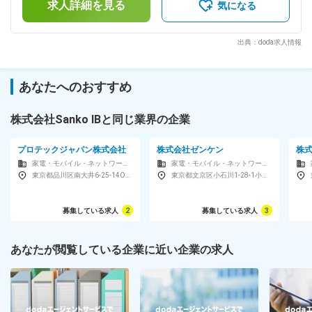
製PoEスイッチをメインとした技術専任 ・代理店向け技術教
求人詳細を見る
安の金額であり、選考を通じて上下する可能性があります。■
気になる
育、リードエンジニア ■ライフイベントに理解ある社風 妊娠
賞与：業績好調の場合は支給されることがあります。賃金はあ
出産などのライフイベント毎に「この会社をやめないといけな
くまでも目安の金額であり、選考を通じて上下する可能性があ
い」と思われるような会社にはなりたくない、という思いが強
ります。月給(月額)は固定手当を含めた表記です。
出典：doda求人情報
く、その心配がないよう＜時差出勤＞＜リモートワーク＞など
の柔軟な働き方を可能としております。 変更の範囲：会社の
定める業務
あなたへのおすすめ
株式会社Sanko IBと同じ業界の企業
プロテックジャパン株式会社
株式会社ゼンケン
株
家電・モバイル・ネットワーク機器・複写機・プリンタメーカー
家電・モバイル・ネットワーク機器・複写機・プリンタメーカー
東京都品川区南大井6-25-14OSKビル
東京都文京区小石川1-28-1小石川桜ビル2F
募集している求人
2
募集している求人
3
あなたが閲覧している企業に近い企業の求人