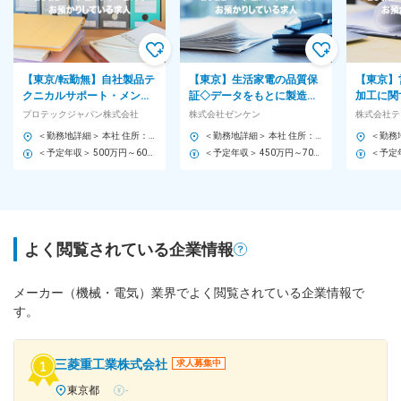
【東京/転勤無】自社製品テ
【東京】生活家電の品質保
【東京】
クニカルサポート・メンテ
証◇データをもとに製造元
加工に関
ナンス ※POS・ATM/英語
と連携／顧客対応なし・元
ューショ
プロテックジャパン株式会社
株式会社ゼンケン
株式会社テ
力を活かせる/土日休
開発者も活躍・残業ほぼ無
ートワー
＜勤務地詳細＞ 本社 住所：東京都品川区南大井6-25-14 OSKビル 受動喫煙対策：敷地内全面禁煙 変更の範囲：会社の定める事業所
＜勤務地詳細＞ 本社 住所：東京都文京区小石川1-28-1 小石川桜ビル2F 勤務地最寄駅：三田線・大江戸線／春日駅 受動喫煙対策：敷地内喫煙可能場所あり 変更の範囲：無
度～
＜予定年収＞ 500万円～600万円 ＜賃金形態＞ 月給制 ＜賃金内訳＞ 月額（基本給）：200,000円～400,000円 固定残業手当/月：45,480円～85,000円（固定残業時間30時間0分/月） 超過した時間外労働の残業手当は追加支給 ＜月給＞ 245,480円～485,000円（一律手当を含む） ＜昇給有無＞ 有 ＜残業手当＞ 有 ＜給与補足＞ ※経験やスキルを考慮して決定します。 ■昇給：年1回 ■賞与：12月決算賞与/7月※15年以上支給実績有 賃金はあくまでも目安の金額であり、選考を通じて上下する可能性があります。 月給(月額)は固定手当を含めた表記です。
＜予定年収＞ 450万円～700万円 ＜賃金形態＞ 日給月給制 ＜賃金内訳＞ 月額（基本給）：282,500円～410,000円/月20日間勤務想定 その他固定手当/月：20,000円 ＜想定月額＞ 302,500円～430,000円 ＜昇給有無＞ 有 ＜残業手当＞ 有 ＜給与補足＞ 給与詳細は前職・経験を踏まえて当社規定により決定します。 ■固定手当/月：住宅手当15,000円、食事手当5,000円 ■賞与：年2回（7月・12月） 賃金はあくまでも目安の金額であり、選考を通じて上下する可能性があります。 月給(月額)は固定手当を含めた表記です。
よく閲覧されている企業情報
メーカー（機械・電気）業界でよく閲覧されている企業情報で
す。
三菱重工業株式会社
求人募集中
東京都
-