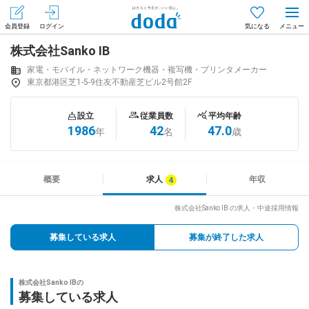
会員登録
ログイン
気になる
株式会社Sanko IB
メニュー
会員登録（無料）
ログイン
家電・モバイル・ネットワーク機器・複写機・プリンタメーカー
東京都港区芝1-5-9住友不動産芝ビル2号館2F
はじめてdodaをご利用される方へ
設立
従業員数
平均年齢
1986
42
47.0
年
名
歳
求人を探す
求人を紹介してもらう
概要
求人
年収
株式会社Sanko IB の求人・中途採用情報
知りたい・聞きたい
募集している求人
募集が終了した求人
イベント
株式会社Sanko IBの
専門サイト
募集している求人