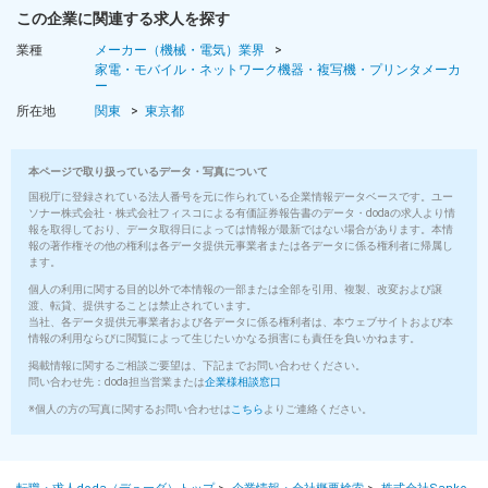
この企業に関連する求人を探す
業種
メーカー（機械・電気）業界
家電・モバイル・ネットワーク機器・複写機・プリンタメーカ
ー
所在地
関東
東京都
本ページで取り扱っているデータ・写真について
国税庁に登録されている法人番号を元に作られている企業情報データベースです。ユー
ソナー株式会社・株式会社フィスコによる有価証券報告書のデータ・dodaの求人より情
報を取得しており、データ取得日によっては情報が最新ではない場合があります。本情
報の著作権その他の権利は各データ提供元事業者または各データに係る権利者に帰属し
ます。
個人の利用に関する目的以外で本情報の一部または全部を引用、複製、改変および譲
渡、転貸、提供することは禁止されています。
当社、各データ提供元事業者および各データに係る権利者は、本ウェブサイトおよび本
情報の利用ならびに閲覧によって生じたいかなる損害にも責任を負いかねます。
掲載情報に関するご相談ご要望は、下記までお問い合わせください。
問い合わせ先：doda担当営業または
企業様相談窓口
※個人の方の写真に関するお問い合わせは
こちら
よりご連絡ください。