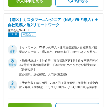
求人詳細を見る
安の金額であり、選考を通じて上下する可能性があります。■
気になる
ジションの魅力】 ■IT・テクノロジー領域に営業としてキャリ
賞与：業績好調の場合は支給される場合があります。賃金はあ
アを寄せられる 社会インフラを支えるスマートビル・データ
くまでも目安の金額であり、選考を通じて上下する可能性があ
センター分野で、将来性の高い商材を扱えます。 ■「売る」よ
ります。月給(月額)は固定手当を含めた表記です。
り「考える」営業ができる 価格競争ではなく、システム導入
【港区】カスタマーエンジニア（NW／Wi-Fi導入）※
による運用改善・コスト削減の提案が中心。 ■未経験でも安心
自社勤務／週2リモートワーク
の育成環境 IT知識ゼロ出身のメンバーも活躍中。段階的に理
解できる仕組みがあります。 ■働き方も柔軟 リモートを活用
株式会社Sanko IB
しながら、自律的な働き方が可能です。 【導入事例】 ・日本
正社員
転勤なし
に進出する大手グローバルデータセンター建設企業 ・外資系
及び国内大手ビルオーナー・ビルディングプロバイダー（ゼネ
コン／サブコン） ・その他電力会社、鉄道、信号、貸倉庫
ネットワーク、Wi-Fiンの導入・運用支援業務／自社勤務／残
等 【組織構成】 配属先はマネージャー含め、20～30代のメン
仕事
業ほとんど無し／週2在宅、時差出勤可ではたらき方が整う◎
バーで構成されております。 【やりがい】 ・少数精鋭の為、
■業務内容 主に導入中のネットワーク、Wi-Fiについて、代理店
提案段階から導入まで広くかかわることができ、また自律自走
からきた問い合わせを対応いただきます。対応はメール、電話
＜勤務地詳細＞本社住所：東京都港区芝1-5-9 住友不動産芝ビ
することができます。そのため、主体性を持って営業したいと
をメインに対応いただくため、本ポジションは自社勤務となり
勤務地
ル2号館2F勤務地最寄駅：旧本社のためつかわない駅受動喫煙
いう方にはおすすめの求人です。 ・同社の始まりが輸入商社
ます。 1. 技術サポート・サポートデスク業務（初期メイン業
対策：敷地内全面禁煙変更の範囲：会社の定める事業所
【最寄り駅】
であるため、同社しか取り扱っていない製品を多数持っていま
務）、無線LANアクセスポイントおよび関連ネットワーク機器
芝公園駅、浜松町駅、大門駅(東京都)
す。そのため、提案優位性があり、面白みのある営業ができま
に関する問い合わせ対応 2. 技術検証・再現作業 3. 代理店向け
す。 変更の範囲：会社の定める業務
技術支援・提案サポート 代理店営業への技術的な支援・同
＜予定年収＞500万円～700万円＜賃金形態＞年俸制＜賃金内
行 導入検討段階での技術相談、構成検討支援 代理店エン
給与
訳＞年額（基本給）：3,712,800円～5,184,000円固定残業手
ジニアへの技術フォロー・教育 ■キャリアステップ 特定領域
当/月：108,800円～151,900円（固定残業時間45時間0分/
（無線／PoEスイッチ等）への専任化は現時点では未定です。
月）超過した時間外労働の残業手当は追加支給＜月額＞
成長、適性に応じて以下のような役割を担う可能性がございま
418,200円～583,900円（12分割）（一律手当を含む）＜昇給
す。 ・無線LAN領域の主担当 ・現時点ではExtreme Networks
有無＞有＜残業手当＞有＜給与補足＞予定年収はあくまでも目